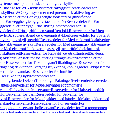
ystemer med pneumatisk aktivering av skyll
For
r Tilbehør for WC-skyllesystemer
Råbyggsett
Reservedeler for
 skyll
For WC skyllesystemer med pneumatisk aktivering av
Reservedeler for For vegghengte toaletter
For gulvstående
uler
For vegghengte og gulvstående bidéer
Reservedeler for For
iggende eller innbygd urinalstyring
Reservedeler for Til
edeler for Urinal, drift uten vann
Uten lokk
Reservedeler for Uten
pylerør, spylerørsbend og overgangsstykker
Reservedeler for Spylerør,
ivering av skyll, nettdrift
Reservedeler for Med elektronisk aktivering
sk aktivering av skyll
Reservedeler for Med pneumatisk aktivering av
r Med elektronisk aktivering av skyll, nettdrift
Med elektronisk
tskiftingssett
Reservedeler for Råbygg- og utskiftingssett
Spylerør,
og bidéer
Avløpssett for toaletter og utslagsvasker
Reservedeler for
srør
Reservedeler for Tilkoblingsrør
Tilkoblingssett
Reservedeler for
ringer og dekkapper
Overgangsstykker og koblingsdeler
Avløpssett for
ser
Innfelte vannlåser
Reservedeler for Innfelte
lser
Tilkoblingsrør
Reservedeler for
slutningsbender
Deksler
Tilkoblinger
Pakninger
Sveiseender
Reservedeler
anter
Reservedeler for Møbelservanter
Toppmonterte
vanter
Halvveis nedfelt servanter
Reservedeler for Halvveis nedfelt
fort
Servanter for barn
Reservedeler for Servanter for
dvask
Reservedeler for Møbelpakker med håndvask
Møbelpakker med
erskap
For servanter
Reservedeler for For servanter
For
 toppmontert servant, bolleservant
Reservedeler for For toppmontert
ve sideskap
Reservedeler for Lave sideskap
Høye skap
Reservedeler