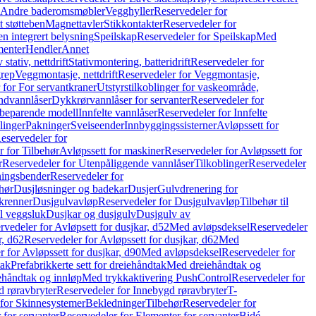
r Andre baderomsmøbler
Vegghyller
Reservedeler for
t støtteben
Magnettavler
Stikkontakter
Reservedeler for
n integrert belysning
Speilskap
Reservedeler for Speilskap
Med
menter
Hendler
Annet
tativ, nettdrift
Stativmontering, batteridrift
Reservedeler for
grep
Veggmontasje, nettdrift
Reservedeler for Veggmontasje,
 for For servantkraner
Utstyrstilkoblinger for vaskeområde,
ndvannlåser
Dykkrørvannlåser for servanter
Reservedeler for
ssbeparende modell
Innfelte vannlåser
Reservedeler for Innfelte
linger
Pakninger
Sveiseender
Innbyggingssisterner
Avløpssett for
eservedeler for
r for Tilbehør
Avløpssett for maskiner
Reservedeler for Avløpssett for
r
Reservedeler for Utenpåliggende vannlåser
Tilkoblinger
Reservedeler
tningsbender
Reservedeler for
hør
Dusjløsninger og badekar
Dusjer
Gulvdrenering for
ukrenner
Dusjgulvavløp
Reservedeler for Dusjgulvavløp
Tilbehør til
il veggsluk
Dusjkar og dusjgulv
Dusjgulv av
rvedeler for Avløpsett for dusjkar, d52
Med avløpsdeksel
Reservedeler
r, d62
Reservedeler for Avløpssett for dusjkar, d62
Med
 for Avløpssett for dusjkar, d90
Med avløpsdeksel
Reservedeler for
tak
Prefabrikkerte sett for dreiehåndtak
Med dreiehåndtak og
iehåndtak og innløp
Med trykkaktivering PushControl
Reservedeler for
 røravbryter
Reservedeler for Innebygd røravbryter
T-
 for Skinnesystemer
Bekledninger
Tilbehør
Reservedeler for
 for servanter
Reservedeler for Elementer for servanter
Bidé-