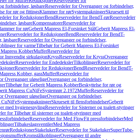
ler for Muffer
Reduksjoner
Reservedeler for
g forbindelser, løsbare
Reservedeler for Overganger og forbindelser,
se for rør og fittings
Klammer for rør
Systempakninger
Skruesett til
edeler for Reduksjoner
Bend
Reservedeler for Bend
T-rør
Reservedeler
indelser, løsbare
Kompensatorer
Reservedeler for
lammer for rør
Geberit Mapress El-Forsinket Stål
Geberit Mapress El-
ner
Reservedeler for Reduksjoner
Bend
Reservedeler for Bend
T-
, løsbare
Reservedeler for Overganger og forbindelser,
oblinger for varme
Tilbehør for Geberit Mapress El-Forsinket
t Mapress Kobber
Muffer
Reservedeler for
or Innvendig sirkulasjon
Kryss
Reservedeler for Kryss
Overganger
deksler
Reservedeler for Endedeksler
Tilkoblinger
Reservedeler for
ksjoner
Reservedeler for Reduksjoner
Bend
Reservedeler for Bend
T-
 Mapress Kobber, gass
Muffer
Reservedeler for
or Overganger uløselige
Overganger og forbindelser,
ger
Tilbehør for Geberit Mapress Kobber
Beskyttelse for rør og
berit Mapress CuNiFe
Systemrør 2.1972
Muffer
Reservedeler for
or Overganger uløselige
Overganger og forbindelser,
ss CuNiFe
Systempakninger
Skruesett til flensforbindelser
Geberit
nger med hygienespyling
Reservedeler for Sisterner og toalett-styringer
er for Tilbehør til sisterner og toalett-styringer med
essforbindelser
Reservedeler for Med FlowFit pressforbindelser
Med
blinger
Tilbakeslagsventiler
Med Mapress
enrør
Reduksjoner
Stakeluker
Reservedeler for Stakeluker
SuperTube-
nsjonsmuffer
Kromstålkoblinger
Overganger til andre