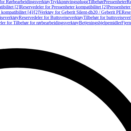
for Rørbearbeidingsverktøy
Trykkprøvingsplugg
Tilbehør
Pressenheter
Re
ibilitet [2]
Reservedeler for Pressenheter kompatibilitet [2]
Pressenheter
kompatibilitet [4]/[2]
Verktøy for Geberit Silent-db20 / Geberit PE
Reser
iseverktøy
Reservedeler for Buttsveiseverktøy
Tilbehør for buttsveiseve
ler for Tilbehør for rørbearbeidingsverktøy
Betjeningshjelpemidler
Fjern