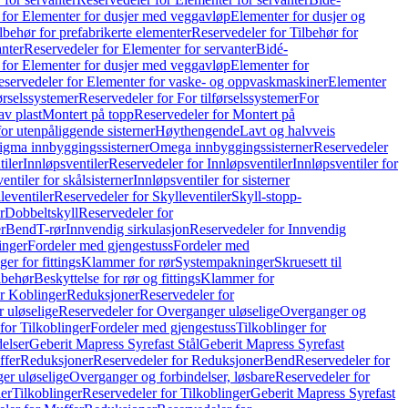
 for Elementer for dusjer med veggavløp
Elementer for dusjer og
lbehør for prefabrikerte elementer
Reservedeler for Tilbehør for
anter
Reservedeler for Elementer for servanter
Bidé-
 for Elementer for dusjer med veggavløp
Elementer for
eservedeler for Elementer for vaske- og oppvaskmaskiner
Elementer
førselssystemer
Reservedeler for For tilførselssystemer
For
av plast
Montert på topp
Reservedeler for Montert på
for utenpåliggende sisterner
Høythengende
Lavt og halvveis
Sigma innbyggingssisterner
Omega innbyggingssisterner
Reservedeler
tiler
Innløpsventiler
Reservedeler for Innløpsventiler
Innløpsventiler for
ntiler for skålsisterner
Innløpsventiler for sisterner
leventiler
Reservedeler for Skylleventiler
Skyll-stopp-
r
Dobbeltskyll
Reservedeler for
r
Bend
T-rør
Innvendig sirkulasjon
Reservedeler for Innvendig
inger
Fordeler med gjengestuss
Fordeler med
ger for fittings
Klammer for rør
Systempakninger
Skruesett til
lbehør
Beskyttelse for rør og fittings
Klammer for
or Koblinger
Reduksjoner
Reservedeler for
 uløselige
Reservedeler for Overganger uløselige
Overganger og
for Tilkoblinger
Fordeler med gjengestuss
Tilkoblinger for
delser
Geberit Mapress Syrefast Stål
Geberit Mapress Syrefast
ffer
Reduksjoner
Reservedeler for Reduksjoner
Bend
Reservedeler for
er uløselige
Overganger og forbindelser, løsbare
Reservedeler for
er
Tilkoblinger
Reservedeler for Tilkoblinger
Geberit Mapress Syrefast