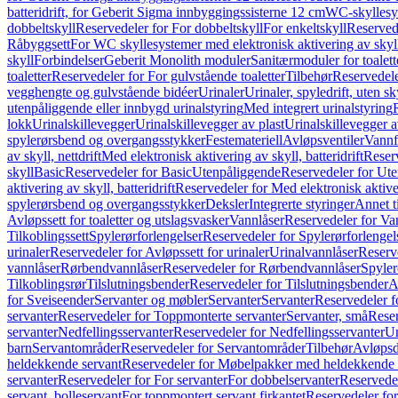
batteridrift, for Geberit Sigma innbyggingssisterne 12 cm
WC-skyllesys
dobbeltskyll
Reservedeler for For dobbeltskyll
For enkeltskyll
Reservede
Råbyggsett
For WC skyllesystemer med elektronisk aktivering av skyl
skyll
Forbindelser
Geberit Monolith moduler
Sanitærmoduler for toalett
toaletter
Reservedeler for For gulvstående toaletter
Tilbehør
Reservedele
vegghengte og gulvstående bidéer
Urinaler
Urinaler, spyledrift, uten s
utenpåliggende eller innbygd urinalstyring
Med integrert urinalstyring
lokk
Urinalskillevegger
Urinalskillevegger av plast
Urinalskillevegger a
spylerørsbend og overgangsstykker
Festemateriell
Avløpsventiler
Vannf
av skyll, nettdrift
Med elektronisk aktivering av skyll, batteridrift
Reserv
skyll
Basic
Reservedeler for Basic
Utenpåliggende
Reservedeler for Ut
aktivering av skyll, batteridrift
Reservedeler for Med elektronisk aktiveri
spylerørsbend og overgangsstykker
Deksler
Integrerte styringer
Annet t
Avløpssett for toaletter og utslagsvasker
Vannlåser
Reservedeler for Va
Tilkoblingssett
Spylerørforlengelser
Reservedeler for Spylerørforlengel
urinaler
Reservedeler for Avløpssett for urinaler
Urinalvannlåser
Reserv
vannlåser
Rørbendvannlåser
Reservedeler for Rørbendvannlåser
Spyler
Tilkoblingsrør
Tilslutningsbender
Reservedeler for Tilslutningsbender
A
for Sveiseender
Servanter og møbler
Servanter
Servanter
Reservedeler f
servanter
Reservedeler for Toppmonterte servanter
Servanter, små
Reser
servanter
Nedfellingsservanter
Reservedeler for Nedfellingsservanter
Un
barn
Servantområder
Reservedeler for Servantområder
Tilbehør
Avløpsd
heldekkende servant
Reservedeler for Møbelpakker med heldekkende 
servanter
Reservedeler for For servanter
For dobbelservanter
Reservedel
servant, bolleservant
For toppmontert servant firkantet
Reservedeler for