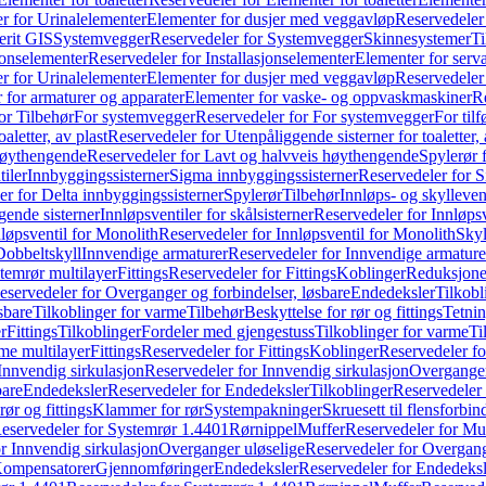
r for Urinalelementer
Elementer for dusjer med veggavløp
Reservedeler
rit GIS
Systemvegger
Reservedeler for Systemvegger
Skinnesystemer
Ti
jonselementer
Reservedeler for Installasjonselementer
Elementer for serv
r for Urinalelementer
Elementer for dusjer med veggavløp
Reservedeler
 for armaturer og apparater
Elementer for vaske- og oppvaskmaskiner
R
or Tilbehør
For systemvegger
Reservedeler for For systemvegger
For til
aletter, av plast
Reservedeler for Utenpåliggende sisterner for toaletter, 
høythengende
Reservedeler for Lavt og halvveis høythengende
Spylerør 
tiler
Innbyggingssisterner
Sigma innbyggingssisterner
Reservedeler for 
er for Delta innbyggingssisterner
Spylerør
Tilbehør
Innløps- og skylleven
gende sisterner
Innløpsventiler for skålsisterner
Reservedeler for Innløpsve
løpsventil for Monolith
Reservedeler for Innløpsventil for Monolith
Skyl
Dobbeltskyll
Innvendige armaturer
Reservedeler for Innvendige armature
temrør multilayer
Fittings
Reservedeler for Fittings
Koblinger
Reduksjone
eservedeler for Overganger og forbindelser, løsbare
Endedeksler
Tilkobl
sbare
Tilkoblinger for varme
Tilbehør
Beskyttelse for rør og fittings
Tetnin
r
Fittings
Tilkoblinger
Fordeler med gjengestuss
Tilkoblinger for varme
Ti
me multilayer
Fittings
Reservedeler for Fittings
Koblinger
Reservedeler f
Innvendig sirkulasjon
Reservedeler for Innvendig sirkulasjon
Overganger
bare
Endedeksler
Reservedeler for Endedeksler
Tilkoblinger
Reservedeler 
rør og fittings
Klammer for rør
Systempakninger
Skruesett til flensforbin
eservedeler for Systemrør 1.4401
Rørnippel
Muffer
Reservedeler for Mu
r Innvendig sirkulasjon
Overganger uløselige
Reservedeler for Overgang
Kompensatorer
Gjennomføringer
Endedeksler
Reservedeler for Endedeksl