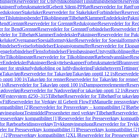
blinger
Reservedeler for Utstyrstilkoblinger
Tilslutningsbender
Reservedel
kninger
Forbruksmateriell
Geberit Silent-PP
Rør
Reservedeler for Rør
For
Reduksjoner
Stakeluker
Reservedeler for Stakeluker
Forbindelser
Reserved
ger
Tilslutningsbender
Tilkoblingsrør
Tilbehør
Klammer
Endedeksler
Pakni
 Bend
Grenrør
Reservedeler for Grenrør
Reduksjoner
Reservedeler for Re
er for Bend
Grenrør
Reservedeler for Grenrør
Forbindelser
Reservedeler f
deler for Tilbehør
Klammer
Endedeksler
Pakninger
Reservedeler for Pak
akeluker
Overganger
Spesialformstykker
Reservedeler for Spesialformsty
bindelser
Sveiseforbindelser
Ekspansjonsmuffer
Reservedeler for Ekspa
jengeforbindelser
Flensforbindelser
Flensbøssinger
Utstyrstilkoblinger
Res
fer
Tilkoblingsrør
Reservedeler for Tilkoblingsrør
Rørbendvannlåser
Rese
er
Endedeksler
Pakninger
Beskyttelseskapper
Forbruksmateriell
Brannvern,
nger for strukturlydutkobling og luftlydisolering
Fuktighetsvern
Tettinger
ng
Takavløp
Reservedeler for Takavløp
Takavløp opptil 12 l/s
Reservedeler
 oppti 100 l/s
Takavløp for renner
Reservedeler for Takavløp for renner
 l/s
Reservedeler for Takavløp oppti 100 l/s
Dampsperreelementer
Reserv
ødoverløp
Reservedeler for Nødoverløp
For takavløp oppti 12 l/s
Reserve
00
Festesystem d250–315
Tilbehør
Reservedeler for Tilbehør
For takavløp
wFit
Reservedeler for Verktøy til Geberit FlowFit
Manuelle pressverktøy
mpatibilitet [2]
Reservedeler for Pressverktøy – kompatibilitet [2]
Rørbe
røvingsplugg
Testmiddel
Pressenheter med verktøy
Tilbehør
Reservedeler 
resseverktøy kompatibilitet [1]
Reservedeler for Presseverktøy kompatibil
for Rørbearbeidingsverktøy
Trykkprøvingsplugg
Reservedeler for Tryk
ler for Presseverktøy kompatibilitet [1]
Presseverktøy kompatibilitet [2]
/ [2]
Presseverktøy kompatibilitet [2XL]
Reservedeler for Presseverktøy