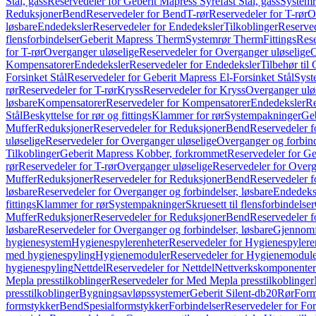
Stål, gass
Reservedeler for Geberit Mapress Syrefast Stål, gass
Systemr
Reduksjoner
Bend
Reservedeler for Bend
T-rør
Reservedeler for T-rør
O
løsbare
Endedeksler
Reservedeler for Endedeksler
Tilkoblinger
Reserved
flensforbindelser
Geberit Mapress Therm
Systemrør Therm
Fittings
Rese
for T-rør
Overganger uløselige
Reservedeler for Overganger uløselige
O
Kompensatorer
Endedeksler
Reservedeler for Endedeksler
Tilbehør til
Forsinket Stål
Reservedeler for Geberit Mapress El-Forsinket Stål
Syst
rør
Reservedeler for T-rør
Kryss
Reservedeler for Kryss
Overganger ulø
løsbare
Kompensatorer
Reservedeler for Kompensatorer
Endedeksler
Re
Stål
Beskyttelse for rør og fittings
Klammer for rør
Systempakninger
Ge
Muffer
Reduksjoner
Reservedeler for Reduksjoner
Bend
Reservedeler 
uløselige
Reservedeler for Overganger uløselige
Overganger og forbind
Tilkoblinger
Geberit Mapress Kobber, forkrommet
Reservedeler for G
rør
Reservedeler for T-rør
Overganger uløselige
Reservedeler for Overg
Muffer
Reduksjoner
Reservedeler for Reduksjoner
Bend
Reservedeler 
løsbare
Reservedeler for Overganger og forbindelser, løsbare
Endedeks
fittings
Klammer for rør
Systempakninger
Skruesett til flensforbindelser
Muffer
Reduksjoner
Reservedeler for Reduksjoner
Bend
Reservedeler 
løsbare
Reservedeler for Overganger og forbindelser, løsbare
Gjennomf
hygienesystem
Hygienespylerenheter
Reservedeler for Hygienespylere
med hygienespyling
Hygienemoduler
Reservedeler for Hygienemodul
hygienespyling
Nettdel
Reservedeler for Nettdel
Nettverkskomponenter
Mepla presstilkoblinger
Reservedeler for Med Mepla presstilkoblinger
presstilkoblinger
Bygningsavløpssystemer
Geberit Silent-db20
Rør
Form
formstykker
Bend
Spesialformstykker
Forbindelser
Reservedeler for For