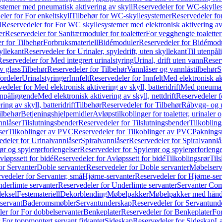
temer med pneumatisk aktivering av skyll
Reservedeler for WC-skylles
ler for For enkeltskyll
Tilbehør for WC-skyllesystemer
Reservedeler fo
l
Reservedeler for For WC skyllesystemer med elektronisk aktivering av
er
Reservedeler for Sanitærmoduler for toaletter
For vegghengte toaletter
r for Tilbehør
Forbruksmateriell
Bidémoduler
Reservedeler for Bidémod
kyllekant
Reservedeler for Urinaler, spyledrift, uten skyllekant
Til utenpål
Reservedeler for Med integrert urinalstyring
Urinal, drift uten vann
Reserv
v glass
Tilbehør
Reservedeler for Tilbehør
Vannlåser og vannlåstilbehør
S
ordeler
Urinalstyringer
Innfelt
Reservedeler for Innfelt
Med elektronisk akt
edeler for Med elektronisk aktivering av skyll, batteridrift
Med pneumati
enpåliggende
Med elektronisk aktivering av skyll, nettdrift
Reservedeler fo
ng av skyll, batteridrift
Tilbehør
Reservedeler for Tilbehør
Råbygg- og u
ilbehør
Betjeningshjelpemidler
Avløpstilkoblinger for toaletter, urinaler 
nnlåser
Tilslutningsbender
Reservedeler for Tilslutningsbender
Tilkobling
ser
Tilkoblinger av PVC
Reservedeler for Tilkoblinger av PVC
Paknings
edeler for Urinalvannlåser
Spiralvannlåser
Reservedeler for Spiralvannlå
ør og spylerørforlengelser
Reservedeler for Spylerør og spylerørforlenge
vløpssett for bidé
Reservedeler for Avløpssett for bidé
Tilkoblingsrør
Til
or Servanter
Doble servanter
Reservedeler for Doble servanter
Møbelserv
vedeler for Servanter, små
Hjørne-servanter
Reservedeler for Hjørne-ser
derlimte servanter
Reservedeler for Underlimte servanter
Servanter Com
eksel
Festemateriell
Dekorblending
Møbelpakker
Møbelpakker med hån
servant
Baderomsmøbler
Servantunderskap
Reservedeler for Servantund
er for For dobbelservanter
Benkeplater
Reservedeler for Benkeplater
For
 For toppmontert servant firkantet
Sideskap
Reservedeler for Sideskap
La