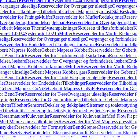
ør 1.4401
Reservedeler for Systemrør 1.4401
Rørnippel
Muffer
Reservede
verganger uløselige
Reservedeler for Overganger uløselige
Overganger o
eler for Tilkoblinger
Tilbehør til Geberit Mapress Syrefast Stål
Beskyttel
rvedeler for Fittings
Muffer
Reservedeler for Muffer
Reduksjoner
Reserv
verganger og forbindelser, løsbare
Reservedeler for Overganger og forb
 Geberit Mapress Therm
Systempakninger
Skruesett til flensforbindelser
K
emrør 1.0034
Systemrør 1.0215
Muffer
Reservedeler for Muffer
Reduksjo
selige
Reservedeler for Overganger uløselige
Overganger og forbindelser
servedeler for Endedeksler
Tilkoblinger for varme
Reservedeler for Tilk
berit Mapress Kobber
Geberit Mapress Kobber
Reservedeler for Geberi
for Bend
T-rør
Reservedeler for T-rør
Innvendig sirkulasjon
Reservedeler f
elser, løsbare
Reservedeler for Overganger og forbindelser, løsbare
Ende
eberit Mapress Kobber, forkrommet
Muffer
Reservedeler for Muffer
Redu
anger uløselige
Geberit Mapress Kobber, gass
Reservedeler for Geberit
for Bend
T-rør
Reservedeler for T-rør
Overganger uløselige
Reservedeler f
ler
Reservedeler for Endedeksler
Tilkoblinger
Reservedeler for Tilkoblin
Geberit Mapress CuNiFe
Geberit Mapress CuNiFe
Reservedeler for Ge
for Bend
T-rør
Reservedeler for T-rør
Overganger uløselige
Reservedeler f
øringer
Reservedeler for Gjennomføringer
Tilbehør for Geberit Mapre
nheter
Tilbehør
Sensorer
Deksler og dekkplater
Sisterner og toalett-styri
er
Tilbehør til sisterner og toalett-styringer med hygienespyling
Reservedel
Rørarmaturer
Kuleventiler
Reservedeler for Kuleventiler
Med FlowFit pr
Med Mapress presstilkoblinger
Reservedeler for Med Mapress presstilko
stykker
Reservedeler for Formstykker
Bend
Grenrør
Reservedeler for Gr
bindelser
Sveiseforbindelser
Ekspansjonsmuffer
Reservedeler for Ekspa