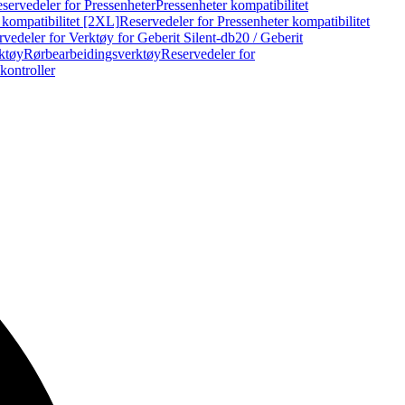
servedeler for Pressenheter
Pressenheter kompatibilitet
 kompatibilitet [2XL]
Reservedeler for Pressenheter kompatibilitet
vedeler for Verktøy for Geberit Silent-db20 / Geberit
rktøy
Rørbearbeidingsverktøy
Reservedeler for
kontroller