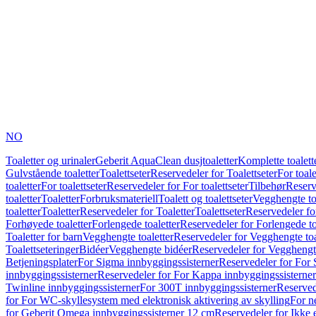
NO
Toaletter og urinaler
Geberit AquaClean dusjtoaletter
Komplette toalett
Gulvstående toaletter
Toalettseter
Reservedeler for Toalettseter
For toale
toaletter
For toalettseter
Reservedeler for For toalettseter
Tilbehør
Reserv
toaletter
Toaletter
Forbruksmateriell
Toalett og toalettseter
Vegghengte to
toaletter
Toaletter
Reservedeler for Toaletter
Toalettseter
Reservedeler for
Forhøyede toaletter
Forlengede toaletter
Reservedeler for Forlengede to
Toaletter for barn
Vegghengte toaletter
Reservedeler for Vegghengte toa
Toalettseteringer
Bidéer
Vegghengte bidéer
Reservedeler for Vegghengt
Betjeningsplater
For Sigma innbyggingssisterner
Reservedeler for For 
innbyggingssisterner
Reservedeler for For Kappa innbyggingssisterner
Twinline innbyggingssisterner
For 300T innbyggingssisterner
Reserved
for For WC-skyllesystem med elektronisk aktivering av skylling
For n
for Geberit Omega innbyggingssisterner 12 cm
Reservedeler for Ikke