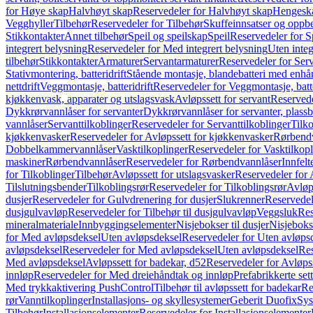
for Høye skap
Halvhøyt skap
Reservedeler for Halvhøyt skap
Hengesk
Vegghyller
Tilbehør
Reservedeler for Tilbehør
Skuffeinnsatser og oppb
Stikkontakter
Annet tilbehør
Speil og speilskap
Speil
Reservedeler for S
integrert belysning
Reservedeler for Med integrert belysning
Uten integ
tilbehør
Stikkontakter
Armaturer
Servantarmaturer
Reservedeler for Ser
Stativmontering, batteridrift
Stående montasje, blandebatteri med enh
nettdrift
Veggmontasje, batteridrift
Reservedeler for Veggmontasje, batte
kjøkkenvask, apparater og utslagsvask
Avløpssett for servant
Reservede
Dykkrørvannlåser for servanter
Dykkrørvannlåser for servanter, plass
vannlåser
Servanttilkoblinger
Reservedeler for Servanttilkoblinger
Tilko
kjøkkenvasker
Reservedeler for Avløpssett for kjøkkenvasker
Rørbend
Dobbelkammervannlåser
Vasktilkoplinger
Reservedeler for Vasktilkop
maskiner
Rørbendvannlåser
Reservedeler for Rørbendvannlåser
Innfelt
for Tilkoblinger
Tilbehør
Avløpssett for utslagsvasker
Reservedeler for 
Tilslutningsbender
Tilkoblingsrør
Reservedeler for Tilkoblingsrør
Avløp
dusjer
Reservedeler for Gulvdrenering for dusjer
Slukrenner
Reservedel
dusjgulvavløp
Reservedeler for Tilbehør til dusjgulvavløp
Veggsluk
Res
mineralmateriale
Innbyggingselementer
Nisjebokser til dusjer
Nisjeboks
for Med avløpsdeksel
Uten avløpsdeksel
Reservedeler for Uten avløps
avløpsdeksel
Reservedeler for Med avløpsdeksel
Uten avløpsdeksel
Res
Med avløpsdeksel
Avløpssett for badekar, d52
Reservedeler for Avløpss
innløp
Reservedeler for Med dreiehåndtak og innløp
Prefabrikkerte set
Med trykkaktivering PushControl
Tilbehør til avløpssett for badekar
Re
rør
Vanntilkoplinger
Installasjons- og skyllesystemer
Geberit Duofix
Sys
Tilbehør
Installasjonselementer
Reservedeler for Installasjonselementer