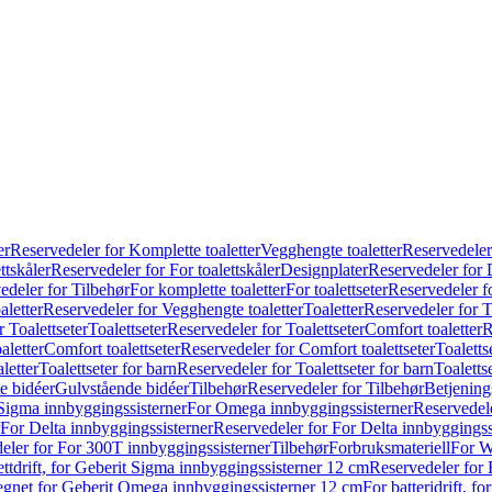
er
Reservedeler for Komplette toaletter
Vegghengte toaletter
Reservedeler
ttskåler
Reservedeler for For toalettskåler
Designplater
Reservedeler for 
edeler for Tilbehør
For komplette toaletter
For toalettseter
Reservedeler fo
aletter
Reservedeler for Vegghengte toaletter
Toaletter
Reservedeler for T
 Toalettseter
Toalettseter
Reservedeler for Toalettseter
Comfort toaletter
R
aletter
Comfort toalettseter
Reservedeler for Comfort toalettseter
Toaletts
letter
Toalettseter for barn
Reservedeler for Toalettseter for barn
Toaletts
e bidéer
Gulvstående bidéer
Tilbehør
Reservedeler for Tilbehør
Betjening
Sigma innbyggingssisterner
For Omega innbyggingssisterner
Reservedel
For Delta innbyggingssisterner
Reservedeler for For Delta innbyggingss
eler for For 300T innbyggingssisterner
Tilbehør
Forbruksmateriell
For W
ettdrift, for Geberit Sigma innbyggingssisterner 12 cm
Reservedeler for 
 egnet for Geberit Omega innbyggingssisterner 12 cm
For batteridrift, 