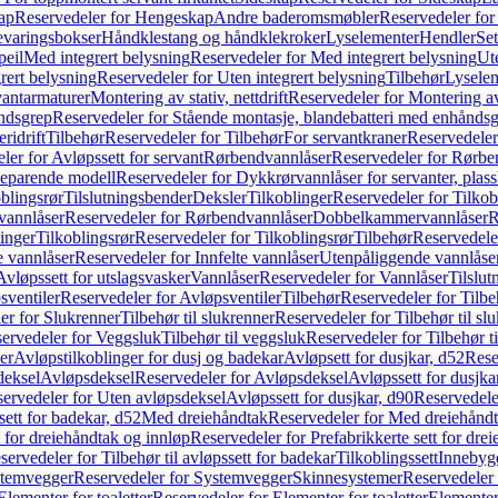
ap
Reservedeler for Hengeskap
Andre baderomsmøbler
Reservedeler fo
evaringsbokser
Håndklestang og håndklekroker
Lyselementer
Hendler
Set
peil
Med integrert belysning
Reservedeler for Med integrert belysning
Ute
rert belysning
Reservedeler for Uten integrert belysning
Tilbehør
Lysele
vantarmaturer
Montering av stativ, nettdrift
Reservedeler for Montering av s
åndsgrep
Reservedeler for Stående montasje, blandebatteri med enhånds
ridrift
Tilbehør
Reservedeler for Tilbehør
For servantkraner
Reservedeler
ler for Avløpssett for servant
Rørbendvannlåser
Reservedeler for Rørbe
beparende modell
Reservedeler for Dykkrørvannlåser for servanter, pla
blingsrør
Tilslutningsbender
Deksler
Tilkoblinger
Reservedeler for Tilkob
vannlåser
Reservedeler for Rørbendvannlåser
Dobbelkammervannlåser
R
linger
Tilkoblingsrør
Reservedeler for Tilkoblingsrør
Tilbehør
Reservedele
e vannlåser
Reservedeler for Innfelte vannlåser
Utenpåliggende vannlåse
Avløpssett for utslagsvasker
Vannlåser
Reservedeler for Vannlåser
Tilslu
sventiler
Reservedeler for Avløpsventiler
Tilbehør
Reservedeler for Tilbe
er for Slukrenner
Tilbehør til slukrenner
Reservedeler for Tilbehør til sl
ervedeler for Veggsluk
Tilbehør til veggsluk
Reservedeler for Tilbehør t
er
Avløpstilkoblinger for dusj og badekar
Avløpsett for dusjkar, d52
Rese
deksel
Avløpsdeksel
Reservedeler for Avløpsdeksel
Avløpssett for dusjka
ervedeler for Uten avløpsdeksel
Avløpssett for dusjkar, d90
Reservedeler
ett for badekar, d52
Med dreiehåndtak
Reservedeler for Med dreiehånd
t for dreiehåndtak og innløp
Reservedeler for Prefabrikkerte sett for dre
servedeler for Tilbehør til avløpssett for badekar
Tilkoblingssett
Innebygd
temvegger
Reservedeler for Systemvegger
Skinnesystemer
Reservedeler
Elementer for toaletter
Reservedeler for Elementer for toaletter
Elementer