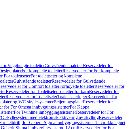
 for Vegghengte toaletter
Gulvstående toaletter
Reservedeler for
Designplater
For komplette toaletter
Reservedeler for For komplette
r For toalettseter
For toalettseter og komplette
oaletter
Gulvstående toaletter
Reservedeler for Gulvstående
eservedeler for Comfort toaletter
Forhøyede toaletter
Reservedeler for
eter
Reservedeler for Toalettseter
Toaletter for barn
Reservedeler for
eter
Reservedeler for Toalettseter
Toalettseteringer
Reservedeler for
splater og WC skyllesystemer
Betjeningsplater
Reservedeler for
er for For Omega innbyggingssisterner
For Kappa
isterner
For Twinline innbyggingssisterner
Reservedeler for For
C-skyllesystem med elektronisk aktivering av skylling
Reservedeler
For nettdrift, for Geberit Sigma innbyggingssisterner 12 cm
Ikke egnet
for Geberit Sigma innbyggingssisterne 12 cm
Reservedeler for For