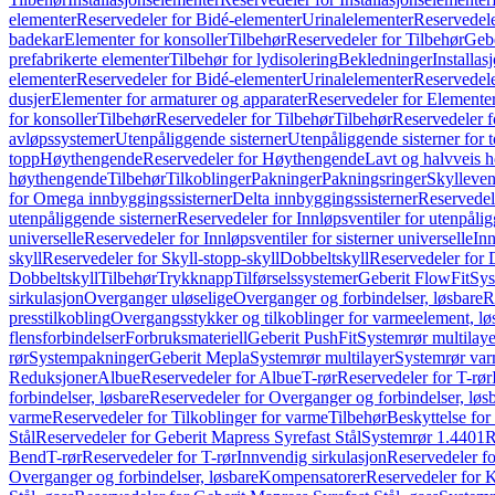
elementer
Reservedeler for Bidé-elementer
Urinalelementer
Reservedele
badekar
Elementer for konsoller
Tilbehør
Reservedeler for Tilbehør
Gebe
prefabrikerte elementer
Tilbehør for lydisolering
Bekledninger
Installas
elementer
Reservedeler for Bidé-elementer
Urinalelementer
Reservedele
dusjer
Elementer for armaturer og apparater
Reservedeler for Elementer
for konsoller
Tilbehør
Reservedeler for Tilbehør
Tilbehør
Reservedeler f
avløpssystemer
Utenpåliggende sisterner
Utenpåliggende sisterner for to
topp
Høythengende
Reservedeler for Høythengende
Lavt og halvveis 
høythengende
Tilbehør
Tilkoblinger
Pakninger
Pakningsringer
Skylleven
for Omega innbyggingssisterner
Delta innbyggingssisterner
Reservedel
utenpåliggende sisterner
Reservedeler for Innløpsventiler for utenpålig
universelle
Reservedeler for Innløpsventiler for sisterner universelle
Inn
skyll
Reservedeler for Skyll-stopp-skyll
Dobbeltskyll
Reservedeler for 
Dobbeltskyll
Tilbehør
Trykknapp
Tilførselssystemer
Geberit FlowFit
Sys
sirkulasjon
Overganger uløselige
Overganger og forbindelser, løsbare
R
presstilkobling
Overgangsstykker og tilkoblinger for varmeelement, lø
flensforbindelser
Forbruksmateriell
Geberit PushFit
Systemrør multilaye
rør
Systempakninger
Geberit Mepla
Systemrør multilayer
Systemrør var
Reduksjoner
Albue
Reservedeler for Albue
T-rør
Reservedeler for T-rør
forbindelser, løsbare
Reservedeler for Overganger og forbindelser, løs
varme
Reservedeler for Tilkoblinger for varme
Tilbehør
Beskyttelse for 
Stål
Reservedeler for Geberit Mapress Syrefast Stål
Systemrør 1.4401
R
Bend
T-rør
Reservedeler for T-rør
Innvendig sirkulasjon
Reservedeler fo
Overganger og forbindelser, løsbare
Kompensatorer
Reservedeler for 