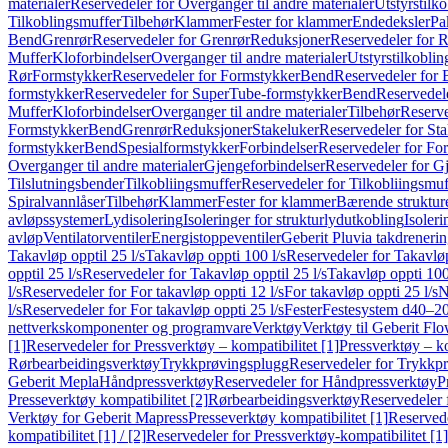
materialer
Reservedeler for Overganger til andre materialer
Utstyrstilko
Tilkoblingsmuffer
Tilbehør
Klammer
Fester for klammer
Endedeksler
Pa
Bend
Grenrør
Reservedeler for Grenrør
Reduksjoner
Reservedeler for 
Muffer
Kloforbindelser
Overganger til andre materialer
Utstyrstilkoblin
Rør
Formstykker
Reservedeler for Formstykker
Bend
Reservedeler for
formstykker
Reservedeler for SuperTube-formstykker
Bend
Reservedel
Muffer
Kloforbindelser
Overganger til andre materialer
Tilbehør
Reserve
Formstykker
Bend
Grenrør
Reduksjoner
Stakeluker
Reservedeler for St
formstykker
Bend
Spesialformstykker
Forbindelser
Reservedeler for For
Overganger til andre materialer
Gjengeforbindelser
Reservedeler for G
Tilslutningsbender
Tilkobliingsmuffer
Reservedeler for Tilkobliingsmuf
Spiralvannlåser
Tilbehør
Klammer
Fester for klammer
Bærende struktur
avløpssystemer
Lydisolering
Isoleringer for strukturlydutkobling
Isoleri
avløp
Ventilatorventiler
Energistoppeventiler
Geberit Pluvia takdreneri
Takavløp opptil 25 l/s
Takavløp oppti 100 l/s
Reservedeler for Takavløp
opptil 25 l/s
Reservedeler for Takavløp opptil 25 l/s
Takavløp oppti 100
l/s
Reservedeler for For takavløp oppti 12 l/s
For takavløp oppti 25 l/s
N
l/s
Reservedeler for For takavløp oppti 25 l/s
Fester
Festesystem d40–2
nettverkskomponenter og programvare
Verktøy
Verktøy til Geberit Flo
[1]
Reservedeler for Pressverktøy – kompatibilitet [1]
Pressverktøy – ko
Rørbearbeidingsverktøy
Trykkprøvingsplugg
Reservedeler for Trykkp
Geberit Mepla
Håndpressverktøy
Reservedeler for Håndpressverktøy
P
Presseverktøy kompatibilitet [2]
Rørbearbeidingsverktøy
Reservedeler 
Verktøy for Geberit Mapress
Presseverktøy kompatibilitet [1]
Reservede
kompatibilitet [1] / [2]
Reservedeler for Pressverktøy-kompatibilitet [1] 