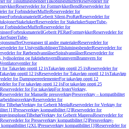
er for Tilslutningsbender
Tilkoblingsmuffer
Reservedeler for
mstykker
Reservedeler for Formstykker
Bend
Reservedeler for
eler for Forbindelser
Muffer
Reservedeler for
nger
Forbruksmateriell
Geberit Silent-Pro
Rør
Reservedeler for
duksjoner
Stakeluker
Reservedeler for Stakeluker
SuperTube-
or Forbindelser
Muffer
Reservedeler for
ninger
Forbruksmateriell
Geberit PE
Rør
Formstykker
Reservedeler for
kker
SuperTube-
nsjonsmuffer
Overganger til andre materialer
Reservedeler for
ervedeler for Utstyrstilkoblinger
Tilslutningsbender
Reservedeler for
rvedeler for Rørbendvannlåser
Spiralvannlåser
Reservedeler for
 lydisolering og fuktighetsvern
Brannvern
Brannvern for
Ventilatorventiler for
 for Takavløp opptil 12 l/s
Takavløp opptil 25 l/s
Reservedeler for
Takavløp opptil 12 l/s
Reservedeler for Takavløp opptil 12 l/s
Takavløp
edeler for Dampsperreelementer
For takavløp oppti 12
deler for For takavløp oppti 12 l/s
For takavløp oppti 25
Reservedeler for For takavløp
For fester
Verktøy,
Reservedeler for Manuelle pressverktøy
Pressverktøy – kompatibilitet
arbeidingsverktøy
Reservedeler for
for Tilbehør
Verktøy for Geberit Mepla
Reservedeler for Verktøy for
itet [1]
Presseverktøy kompatibilitet [2]
Reservedeler for
kprøvingsplugg
Tilbehør
Verktøy for Geberit Mapress
Reservedeler for
Reservedeler for Presseverktøy kompatibilitet [2]
Pressverktøy-
 kompatibilitet [2XL]
Presseverktøy kompatibilitet [3]
Reservedeler for