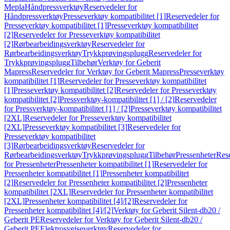
Mepla
Håndpressverktøy
Reservedeler for
Håndpressverktøy
Presseverktøy kompatibilitet [1]
Reservedeler for
Presseverktøy kompatibilitet [1]
Presseverktøy kompatibilitet
[2]
Reservedeler for Presseverktøy kompatibilitet
[2]
Rørbearbeidingsverktøy
Reservedeler for
Rørbearbeidingsverktøy
Trykkprøvingsplugg
Reservedeler for
Trykkprøvingsplugg
Tilbehør
Verktøy for Geberit
Mapress
Reservedeler for Verktøy for Geberit Mapress
Presseverktøy
kompatibilitet [1]
Reservedeler for Presseverktøy kompatibilitet
[1]
Presseverktøy kompatibilitet [2]
Reservedeler for Presseverktøy
kompatibilitet [2]
Pressverktøy-kompatibilitet [1] / [2]
Reservedeler
for Pressverktøy-kompatibilitet [1] / [2]
Presseverktøy kompatibilitet
[2XL]
Reservedeler for Presseverktøy kompatibilitet
[2XL]
Presseverktøy kompatibilitet [3]
Reservedeler for
Presseverktøy kompatibilitet
[3]
Rørbearbeidingsverktøy
Reservedeler for
Rørbearbeidingsverktøy
Trykkprøvingsplugg
Tilbehør
Pressenheter
Res
for Pressenheter
Pressenheter kompatibilitet [1]
Reservedeler for
Pressenheter kompatibilitet [1]
Pressenheter kompatibilitet
[2]
Reservedeler for Pressenheter kompatibilitet [2]
Pressenheter
kompatibilitet [2XL]
Reservedeler for Pressenheter kompatibilitet
[2XL]
Pressenheter kompatibilitet [4]/[2]
Reservedeler for
Pressenheter kompatibilitet [4]/[2]
Verktøy for Geberit Silent-db20 /
Geberit PE
Reservedeler for Verktøy for Geberit Silent-db20 /
Geberit PE
Elektrosveiseverktøy
Reservedeler for