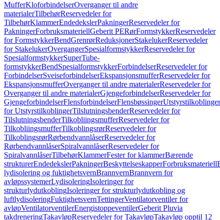
Muffer
Kloforbindelser
Overganger til andre
materialer
Tilbehør
Reservedeler for
Tilbehør
Klammer
Endedeksler
Pakninger
Reservedeler for
Pakninger
Forbruksmateriell
Geberit PE
Rør
Formstykker
Reservedeler
for Formstykker
Bend
Grenrør
Reduksjoner
Stakeluker
Reservedeler
for Stakeluker
Overganger
Spesialformstykker
Reservedeler for
Spesialformstykker
SuperTube-
formstykker
Bend
Spesialformstykker
Forbindelser
Reservedeler for
Forbindelser
Sveiseforbindelser
Ekspansjonsmuffer
Reservedeler for
Ekspansjonsmuffer
Overganger til andre materialer
Reservedeler for
Overganger til andre materialer
Gjengeforbindelser
Reservedeler for
Gjengeforbindelser
Flensforbindelser
Flensbøssinger
Utstyrstilkoblinge
for Utstyrstilkoblinger
Tilslutningsbender
Reservedeler for
Tilslutningsbender
Tilkobliingsmuffer
Reservedeler for
Tilkobliingsmuffer
Tilkoblingsrør
Reservedeler for
Tilkoblingsrør
Rørbendvannlåser
Reservedeler for
Rørbendvannlåser
Spiralvannlåser
Reservedeler for
Spiralvannlåser
Tilbehør
Klammer
Fester for klammer
Bærende
strukturer
Endedeksler
Pakninger
Beskyttelseskapper
Forbruksmateriell
lydisolering og fuktighetsvern
Brannvern
Brannvern for
avløpssystemer
Lydisolering
Isoleringer for
strukturlydutkobling
Isoleringer for strukturlydutkobling og
luftlydisolering
Fuktighetsvern
Tettinger
Ventilatorventiler for
avløp
Ventilatorventiler
Energistoppeventiler
Geberit Pluvia
takdrenering
Takavløp
Reservedeler for Takavløp
Takavløp opptil 12