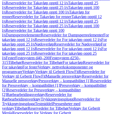
l/s
Reservedeler for Takavløp opptil 12 l/s
Takavløp opptil 25
l/s
Reservedeler for Takavløp opptil 25 l/s
Takavløp oppti 100
l/s
Reservedeler for Takavløp oppti 100 l/s
Takavløp for
renner
Reservedeler for Takavløp for renner
Takavløp opptil 12
l/s
Reservedeler for Takavløp opptil 12 l/s
Takavløp opptil 25
l/s
Reservedeler for Takavløp opptil 25 l/s
Takavløp oppti 100
l/s
Reservedeler for Takavløp oppti 100
l/s
Dampsperreelementer
Reservedeler for Dampsperreelementer
For
takavløp oppti 12 l/s
Reservedeler for For takavløp oppti 12 l/s
For
takavløp oppti 25 l/s
Nødoverløp
Reservedeler for Nødoverløp
For
takavløp oppti 12 l/s
Reservedeler for For takavløp oppti 12 l/s
For
takavløp oppti 25 l/s
Reservedeler for For takavløp oppti 25
l/s
Fester
Festesystem d40–200
Festesystem d250–
315
Tilbehør
Reservedeler for Tilbehør
For takavløp
Reservedeler for
For takavløp
For fester
Verktøy, nettverkskomponenter og
programvare
Verktøy
Verktøy til Geberit FlowFit
Reservedeler for
Verktøy til Geberit FlowFit
Manuelle pressverktøy
Reservedeler for
Manuelle pressverktøy
Pressverktøy – kompatibilitet [1]
Reservedeler
for Pressverktøy – kompatibilitet [1]
Pressverktøy – kompatibilitet
[2]
Reservedeler for Pressverktøy – kompatibilitet
[2]
Rørbearbeidingsverktøy
Reservedeler for
Rørbearbeidingsverktøy
Trykkprøvingsplugg
Reservedeler for
Trykkprøvingsplugg
Testmiddel
Pressenheter med
verktøy
Tilbehør
Reservedeler for Tilbehør
Verktøy for Geberit
Mepla
Reservedeler for Verktøy for Geberit