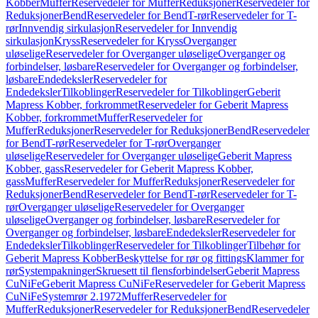
Kobber
Muffer
Reservedeler for Muffer
Reduksjoner
Reservedeler for
Reduksjoner
Bend
Reservedeler for Bend
T-rør
Reservedeler for T-
rør
Innvendig sirkulasjon
Reservedeler for Innvendig
sirkulasjon
Kryss
Reservedeler for Kryss
Overganger
uløselige
Reservedeler for Overganger uløselige
Overganger og
forbindelser, løsbare
Reservedeler for Overganger og forbindelser,
løsbare
Endedeksler
Reservedeler for
Endedeksler
Tilkoblinger
Reservedeler for Tilkoblinger
Geberit
Mapress Kobber, forkrommet
Reservedeler for Geberit Mapress
Kobber, forkrommet
Muffer
Reservedeler for
Muffer
Reduksjoner
Reservedeler for Reduksjoner
Bend
Reservedeler
for Bend
T-rør
Reservedeler for T-rør
Overganger
uløselige
Reservedeler for Overganger uløselige
Geberit Mapress
Kobber, gass
Reservedeler for Geberit Mapress Kobber,
gass
Muffer
Reservedeler for Muffer
Reduksjoner
Reservedeler for
Reduksjoner
Bend
Reservedeler for Bend
T-rør
Reservedeler for T-
rør
Overganger uløselige
Reservedeler for Overganger
uløselige
Overganger og forbindelser, løsbare
Reservedeler for
Overganger og forbindelser, løsbare
Endedeksler
Reservedeler for
Endedeksler
Tilkoblinger
Reservedeler for Tilkoblinger
Tilbehør for
Geberit Mapress Kobber
Beskyttelse for rør og fittings
Klammer for
rør
Systempakninger
Skruesett til flensforbindelser
Geberit Mapress
CuNiFe
Geberit Mapress CuNiFe
Reservedeler for Geberit Mapress
CuNiFe
Systemrør 2.1972
Muffer
Reservedeler for
Muffer
Reduksjoner
Reservedeler for Reduksjoner
Bend
Reservedeler