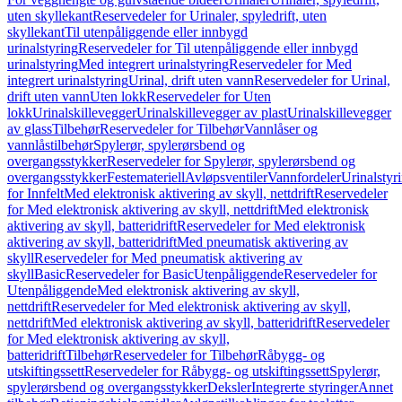
uten skyllekant
Reservedeler for Urinaler, spyledrift, uten
skyllekant
Til utenpåliggende eller innbygd
urinalstyring
Reservedeler for Til utenpåliggende eller innbygd
urinalstyring
Med integrert urinalstyring
Reservedeler for Med
integrert urinalstyring
Urinal, drift uten vann
Reservedeler for Urinal,
drift uten vann
Uten lokk
Reservedeler for Uten
lokk
Urinalskillevegger
Urinalskillevegger av plast
Urinalskillevegger
av glass
Tilbehør
Reservedeler for Tilbehør
Vannlåser og
vannlåstilbehør
Spylerør, spylerørsbend og
overgangsstykker
Reservedeler for Spylerør, spylerørsbend og
overgangsstykker
Festemateriell
Avløpsventiler
Vannfordeler
Urinalstyr
for Innfelt
Med elektronisk aktivering av skyll, nettdrift
Reservedeler
for Med elektronisk aktivering av skyll, nettdrift
Med elektronisk
aktivering av skyll, batteridrift
Reservedeler for Med elektronisk
aktivering av skyll, batteridrift
Med pneumatisk aktivering av
skyll
Reservedeler for Med pneumatisk aktivering av
skyll
Basic
Reservedeler for Basic
Utenpåliggende
Reservedeler for
Utenpåliggende
Med elektronisk aktivering av skyll,
nettdrift
Reservedeler for Med elektronisk aktivering av skyll,
nettdrift
Med elektronisk aktivering av skyll, batteridrift
Reservedeler
for Med elektronisk aktivering av skyll,
batteridrift
Tilbehør
Reservedeler for Tilbehør
Råbygg- og
utskiftingssett
Reservedeler for Råbygg- og utskiftingssett
Spylerør,
spylerørsbend og overgangsstykker
Deksler
Integrerte styringer
Annet