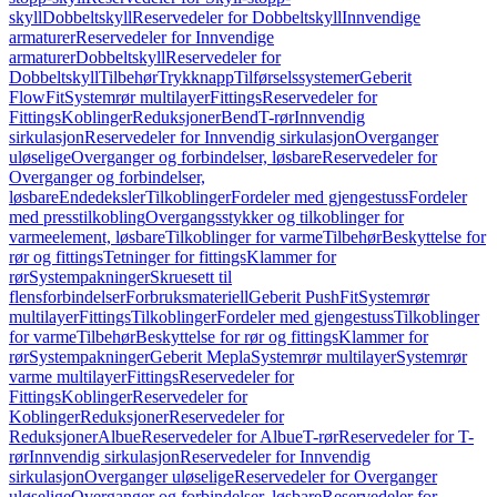
skyll
Dobbeltskyll
Reservedeler for Dobbeltskyll
Innvendige
armaturer
Reservedeler for Innvendige
armaturer
Dobbeltskyll
Reservedeler for
Dobbeltskyll
Tilbehør
Trykknapp
Tilførselssystemer
Geberit
FlowFit
Systemrør multilayer
Fittings
Reservedeler for
Fittings
Koblinger
Reduksjoner
Bend
T-rør
Innvendig
sirkulasjon
Reservedeler for Innvendig sirkulasjon
Overganger
uløselige
Overganger og forbindelser, løsbare
Reservedeler for
Overganger og forbindelser,
løsbare
Endedeksler
Tilkoblinger
Fordeler med gjengestuss
Fordeler
med presstilkobling
Overgangsstykker og tilkoblinger for
varmeelement, løsbare
Tilkoblinger for varme
Tilbehør
Beskyttelse for
rør og fittings
Tetninger for fittings
Klammer for
rør
Systempakninger
Skruesett til
flensforbindelser
Forbruksmateriell
Geberit PushFit
Systemrør
multilayer
Fittings
Tilkoblinger
Fordeler med gjengestuss
Tilkoblinger
for varme
Tilbehør
Beskyttelse for rør og fittings
Klammer for
rør
Systempakninger
Geberit Mepla
Systemrør multilayer
Systemrør
varme multilayer
Fittings
Reservedeler for
Fittings
Koblinger
Reservedeler for
Koblinger
Reduksjoner
Reservedeler for
Reduksjoner
Albue
Reservedeler for Albue
T-rør
Reservedeler for T-
rør
Innvendig sirkulasjon
Reservedeler for Innvendig
sirkulasjon
Overganger uløselige
Reservedeler for Overganger
uløselige
Overganger og forbindelser, løsbare
Reservedeler for