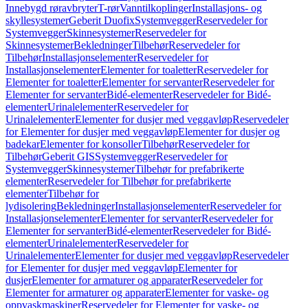
Innebygd røravbryter
T-rør
Vanntilkoplinger
Installasjons- og
skyllesystemer
Geberit Duofix
Systemvegger
Reservedeler for
Systemvegger
Skinnesystemer
Reservedeler for
Skinnesystemer
Bekledninger
Tilbehør
Reservedeler for
Tilbehør
Installasjonselementer
Reservedeler for
Installasjonselementer
Elementer for toaletter
Reservedeler for
Elementer for toaletter
Elementer for servanter
Reservedeler for
Elementer for servanter
Bidé-elementer
Reservedeler for Bidé-
elementer
Urinalelementer
Reservedeler for
Urinalelementer
Elementer for dusjer med veggavløp
Reservedeler
for Elementer for dusjer med veggavløp
Elementer for dusjer og
badekar
Elementer for konsoller
Tilbehør
Reservedeler for
Tilbehør
Geberit GIS
Systemvegger
Reservedeler for
Systemvegger
Skinnesystemer
Tilbehør for prefabrikerte
elementer
Reservedeler for Tilbehør for prefabrikerte
elementer
Tilbehør for
lydisolering
Bekledninger
Installasjonselementer
Reservedeler for
Installasjonselementer
Elementer for servanter
Reservedeler for
Elementer for servanter
Bidé-elementer
Reservedeler for Bidé-
elementer
Urinalelementer
Reservedeler for
Urinalelementer
Elementer for dusjer med veggavløp
Reservedeler
for Elementer for dusjer med veggavløp
Elementer for
dusjer
Elementer for armaturer og apparater
Reservedeler for
Elementer for armaturer og apparater
Elementer for vaske- og
oppvaskmaskiner
Reservedeler for Elementer for vaske- og