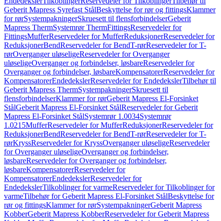
Endedeksler
Tilkoblinger
Reservedeler for Tilkoblinger
Tilbehør til
Geberit Mapress Syrefast Stål
Beskyttelse for rør og fittings
Klammer
for rør
Systempakninger
Skruesett til flensforbindelser
Geberit
Mapress Therm
Systemrør Therm
Fittings
Reservedeler for
Fittings
Muffer
Reservedeler for Muffer
Reduksjoner
Reservedeler for
Reduksjoner
Bend
Reservedeler for Bend
T-rør
Reservedeler for T-
rør
Overganger uløselige
Reservedeler for Overganger
uløselige
Overganger og forbindelser, løsbare
Reservedeler for
Overganger og forbindelser, løsbare
Kompensatorer
Reservedeler for
Kompensatorer
Endedeksler
Reservedeler for Endedeksler
Tilbehør til
Geberit Mapress Therm
Systempakninger
Skruesett til
flensforbindelser
Klammer for rør
Geberit Mapress El-Forsinket
Stål
Geberit Mapress El-Forsinket Stål
Reservedeler for Geberit
Mapress El-Forsinket Stål
Systemrør 1.0034
Systemrør
1.0215
Muffer
Reservedeler for Muffer
Reduksjoner
Reservedeler for
Reduksjoner
Bend
Reservedeler for Bend
T-rør
Reservedeler for T-
rør
Kryss
Reservedeler for Kryss
Overganger uløselige
Reservedeler
for Overganger uløselige
Overganger og forbindelser,
løsbare
Reservedeler for Overganger og forbindelser,
løsbare
Kompensatorer
Reservedeler for
Kompensatorer
Endedeksler
Reservedeler for
Endedeksler
Tilkoblinger for varme
Reservedeler for Tilkoblinger for
varme
Tilbehør for Geberit Mapress El-Forsinket Stål
Beskyttelse for
rør og fittings
Klammer for rør
Systempakninger
Geberit Mapress
Kobber
Geberit Mapress Kobber
Reservedeler for Geberit Mapress