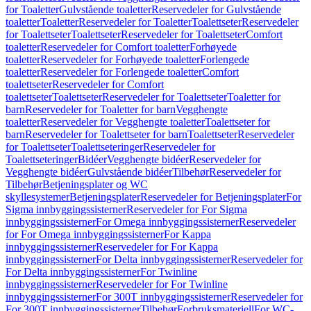
for Toaletter
Gulvstående toaletter
Reservedeler for Gulvstående
toaletter
Toaletter
Reservedeler for Toaletter
Toalettseter
Reservedeler
for Toalettseter
Toalettseter
Reservedeler for Toalettseter
Comfort
toaletter
Reservedeler for Comfort toaletter
Forhøyede
toaletter
Reservedeler for Forhøyede toaletter
Forlengede
toaletter
Reservedeler for Forlengede toaletter
Comfort
toalettseter
Reservedeler for Comfort
toalettseter
Toalettseter
Reservedeler for Toalettseter
Toaletter for
barn
Reservedeler for Toaletter for barn
Vegghengte
toaletter
Reservedeler for Vegghengte toaletter
Toalettseter for
barn
Reservedeler for Toalettseter for barn
Toalettseter
Reservedeler
for Toalettseter
Toalettseteringer
Reservedeler for
Toalettseteringer
Bidéer
Vegghengte bidéer
Reservedeler for
Vegghengte bidéer
Gulvstående bidéer
Tilbehør
Reservedeler for
Tilbehør
Betjeningsplater og WC
skyllesystemer
Betjeningsplater
Reservedeler for Betjeningsplater
For
Sigma innbyggingssisterner
Reservedeler for For Sigma
innbyggingssisterner
For Omega innbyggingssisterner
Reservedeler
for For Omega innbyggingssisterner
For Kappa
innbyggingssisterner
Reservedeler for For Kappa
innbyggingssisterner
For Delta innbyggingssisterner
Reservedeler for
For Delta innbyggingssisterner
For Twinline
innbyggingssisterner
Reservedeler for For Twinline
innbyggingssisterner
For 300T innbyggingssisterner
Reservedeler for
For 300T innbyggingssisterner
Tilbehør
Forbruksmateriell
For WC-