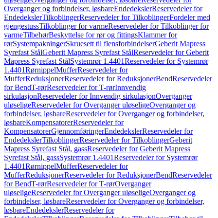
Overganger og forbindelser, løsbare
Endedeksler
Reservedeler for
Endedeksler
Tilkoblinger
Reservedeler for Tilkoblinger
Fordeler med
gjengestuss
Tilkoblinger for varme
Reservedeler for Tilkoblinger for
varme
Tilbehør
Beskyttelse for rør og fittings
Klammer for
rør
Systempakninger
Skruesett til flensforbindelser
Geberit Mapress
Syrefast Stål
Geberit Mapress Syrefast Stål
Reservedeler for Geberit
Mapress Syrefast Stål
Systemrør 1.4401
Reservedeler for Systemrør
1.4401
Rørnippel
Muffer
Reservedeler for
Muffer
Reduksjoner
Reservedeler for Reduksjoner
Bend
Reservedeler
for Bend
T-rør
Reservedeler for T-rør
Innvendig
sirkulasjon
Reservedeler for Innvendig sirkulasjon
Overganger
uløselige
Reservedeler for Overganger uløselige
Overganger og
forbindelser, løsbare
Reservedeler for Overganger og forbindelser,
løsbare
Kompensatorer
Reservedeler for
Kompensatorer
Gjennomføringer
Endedeksler
Reservedeler for
Endedeksler
Tilkoblinger
Reservedeler for Tilkoblinger
Geberit
Mapress Syrefast Stål, gass
Reservedeler for Geberit Mapress
Syrefast Stål, gass
Systemrør 1.4401
Reservedeler for Systemrør
1.4401
Rørnippel
Muffer
Reservedeler for
Muffer
Reduksjoner
Reservedeler for Reduksjoner
Bend
Reservedeler
for Bend
T-rør
Reservedeler for T-rør
Overganger
uløselige
Reservedeler for Overganger uløselige
Overganger og
forbindelser, løsbare
Reservedeler for Overganger og forbindelser,
løsbare
Endedeksler
Reservedeler for