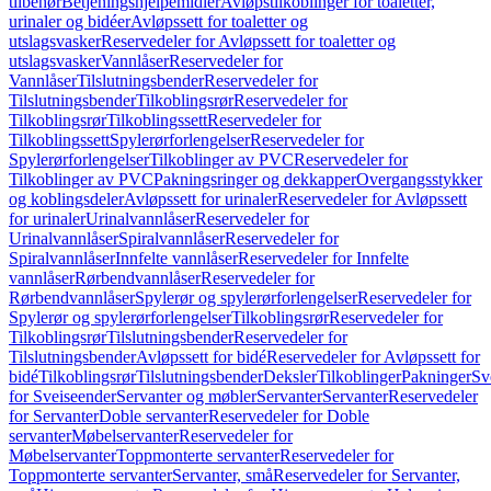
tilbehør
Betjeningshjelpemidler
Avløpstilkoblinger for toaletter,
urinaler og bidéer
Avløpssett for toaletter og
utslagsvasker
Reservedeler for Avløpssett for toaletter og
utslagsvasker
Vannlåser
Reservedeler for
Vannlåser
Tilslutningsbender
Reservedeler for
Tilslutningsbender
Tilkoblingsrør
Reservedeler for
Tilkoblingsrør
Tilkoblingssett
Reservedeler for
Tilkoblingssett
Spylerørforlengelser
Reservedeler for
Spylerørforlengelser
Tilkoblinger av PVC
Reservedeler for
Tilkoblinger av PVC
Pakningsringer og dekkapper
Overgangsstykker
og koblingsdeler
Avløpssett for urinaler
Reservedeler for Avløpssett
for urinaler
Urinalvannlåser
Reservedeler for
Urinalvannlåser
Spiralvannlåser
Reservedeler for
Spiralvannlåser
Innfelte vannlåser
Reservedeler for Innfelte
vannlåser
Rørbendvannlåser
Reservedeler for
Rørbendvannlåser
Spylerør og spylerørforlengelser
Reservedeler for
Spylerør og spylerørforlengelser
Tilkoblingsrør
Reservedeler for
Tilkoblingsrør
Tilslutningsbender
Reservedeler for
Tilslutningsbender
Avløpssett for bidé
Reservedeler for Avløpssett for
bidé
Tilkoblingsrør
Tilslutningsbender
Deksler
Tilkoblinger
Pakninger
Sv
for Sveiseender
Servanter og møbler
Servanter
Servanter
Reservedeler
for Servanter
Doble servanter
Reservedeler for Doble
servanter
Møbelservanter
Reservedeler for
Møbelservanter
Toppmonterte servanter
Reservedeler for
Toppmonterte servanter
Servanter, små
Reservedeler for Servanter,