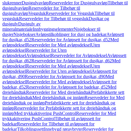
slukrenner
Dusjgulvavløp
Reservedeler for Dusjgulvavløp
Tilbehør til
dusjgulvavløp
Reservedeler for Tilbehør til
dusjgulvavløp
Veggsluk
Reservedeler for Veggsluk
Tilbehør til
veggsluk
Reservedeler for Tilbehør til veggsluk
Dusjkar og
dusjgulv
Dusjgulv av
mineralmateriale
Innbyggingselementer
Nisjebokser til
dusjer
Nisjebokser
Avløpstilkoblinger for dusj og badekar
Avløpsett
for dusjkar, d52
Reservedeler for Avløpsett for dusjkar, d52
Med
avløpsdeksel
Reservedeler for Med avløpsdeksel
Uten
avløpsdeksel
Reservedeler for Uten
avløpsdeksel
Avløpsdeksel
Reservedeler for Avløpsdeksel
Avløpssett
for dusjkar, d62
Reservedeler for Avløpssett for dusjkar, d62
Med
avløpsdeksel
Reservedeler for Med avløpsdeksel
Uten
avløpsdeksel
Reservedeler for Uten avløpsdeksel
Avløpssett for
dusjkar, d90
Reservedeler for Avløpssett for dusjkar, d90
Med
avløpsdeksel
Reservedeler for Med avløpsdeksel
Avløpssett for
badekar, d52
Reservedeler for Avløpssett for badekar, d52
Med
dreiehåndtak
Reservedeler for Med dreiehåndtak
Prefabrikkerte sett
for dreiehåndtak
Med dreiehåndtak og innløp
Reservedeler for Med
dreiehåndtak og innløp
Prefabrikkerte sett for dreiehåndtak og
innløp
Reservedeler for Prefabrikkerte sett for dreiehåndtak og
innløp
Med trykkaktivering PushControl
Reservedeler for Med
trykkaktivering PushControl
Tilbehør til avløpssett for
badekar
Reservedeler for Tilbehør til avløpssett for
badekar
Tilkoblingssett
Innebygd røravbryter
Reservedeler for