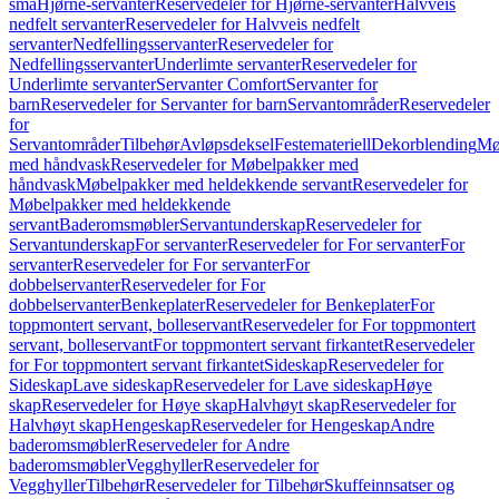
små
Hjørne-servanter
Reservedeler for Hjørne-servanter
Halvveis
nedfelt servanter
Reservedeler for Halvveis nedfelt
servanter
Nedfellingsservanter
Reservedeler for
Nedfellingsservanter
Underlimte servanter
Reservedeler for
Underlimte servanter
Servanter Comfort
Servanter for
barn
Reservedeler for Servanter for barn
Servantområder
Reservedeler
for
Servantområder
Tilbehør
Avløpsdeksel
Festemateriell
Dekorblending
Mø
med håndvask
Reservedeler for Møbelpakker med
håndvask
Møbelpakker med heldekkende servant
Reservedeler for
Møbelpakker med heldekkende
servant
Baderomsmøbler
Servantunderskap
Reservedeler for
Servantunderskap
For servanter
Reservedeler for For servanter
For
servanter
Reservedeler for For servanter
For
dobbelservanter
Reservedeler for For
dobbelservanter
Benkeplater
Reservedeler for Benkeplater
For
toppmontert servant, bolleservant
Reservedeler for For toppmontert
servant, bolleservant
For toppmontert servant firkantet
Reservedeler
for For toppmontert servant firkantet
Sideskap
Reservedeler for
Sideskap
Lave sideskap
Reservedeler for Lave sideskap
Høye
skap
Reservedeler for Høye skap
Halvhøyt skap
Reservedeler for
Halvhøyt skap
Hengeskap
Reservedeler for Hengeskap
Andre
baderomsmøbler
Reservedeler for Andre
baderomsmøbler
Vegghyller
Reservedeler for
Vegghyller
Tilbehør
Reservedeler for Tilbehør
Skuffeinnsatser og