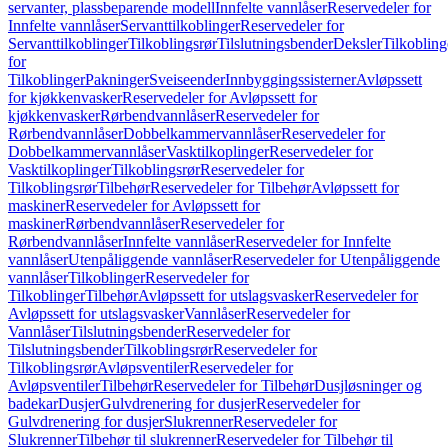
servanter, plassbeparende modell
Innfelte vannlåser
Reservedeler for
Innfelte vannlåser
Servanttilkoblinger
Reservedeler for
Servanttilkoblinger
Tilkoblingsrør
Tilslutningsbender
Deksler
Tilkobling
for
Tilkoblinger
Pakninger
Sveiseender
Innbyggingssisterner
Avløpssett
for kjøkkenvasker
Reservedeler for Avløpssett for
kjøkkenvasker
Rørbendvannlåser
Reservedeler for
Rørbendvannlåser
Dobbelkammervannlåser
Reservedeler for
Dobbelkammervannlåser
Vasktilkoplinger
Reservedeler for
Vasktilkoplinger
Tilkoblingsrør
Reservedeler for
Tilkoblingsrør
Tilbehør
Reservedeler for Tilbehør
Avløpssett for
maskiner
Reservedeler for Avløpssett for
maskiner
Rørbendvannlåser
Reservedeler for
Rørbendvannlåser
Innfelte vannlåser
Reservedeler for Innfelte
vannlåser
Utenpåliggende vannlåser
Reservedeler for Utenpåliggende
vannlåser
Tilkoblinger
Reservedeler for
Tilkoblinger
Tilbehør
Avløpssett for utslagsvasker
Reservedeler for
Avløpssett for utslagsvasker
Vannlåser
Reservedeler for
Vannlåser
Tilslutningsbender
Reservedeler for
Tilslutningsbender
Tilkoblingsrør
Reservedeler for
Tilkoblingsrør
Avløpsventiler
Reservedeler for
Avløpsventiler
Tilbehør
Reservedeler for Tilbehør
Dusjløsninger og
badekar
Dusjer
Gulvdrenering for dusjer
Reservedeler for
Gulvdrenering for dusjer
Slukrenner
Reservedeler for
Slukrenner
Tilbehør til slukrenner
Reservedeler for Tilbehør til