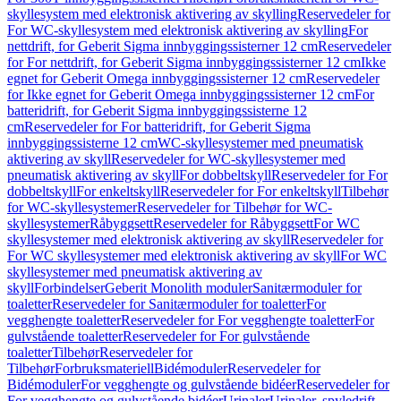
skyllesystem med elektronisk aktivering av skylling
Reservedeler for
For WC-skyllesystem med elektronisk aktivering av skylling
For
nettdrift, for Geberit Sigma innbyggingssisterner 12 cm
Reservedeler
for For nettdrift, for Geberit Sigma innbyggingssisterner 12 cm
Ikke
egnet for Geberit Omega innbyggingssisterner 12 cm
Reservedeler
for Ikke egnet for Geberit Omega innbyggingssisterner 12 cm
For
batteridrift, for Geberit Sigma innbyggingssisterne 12
cm
Reservedeler for For batteridrift, for Geberit Sigma
innbyggingssisterne 12 cm
WC-skyllesystemer med pneumatisk
aktivering av skyll
Reservedeler for WC-skyllesystemer med
pneumatisk aktivering av skyll
For dobbeltskyll
Reservedeler for For
dobbeltskyll
For enkeltskyll
Reservedeler for For enkeltskyll
Tilbehør
for WC-skyllesystemer
Reservedeler for Tilbehør for WC-
skyllesystemer
Råbyggsett
Reservedeler for Råbyggsett
For WC
skyllesystemer med elektronisk aktivering av skyll
Reservedeler for
For WC skyllesystemer med elektronisk aktivering av skyll
For WC
skyllesystemer med pneumatisk aktivering av
skyll
Forbindelser
Geberit Monolith moduler
Sanitærmoduler for
toaletter
Reservedeler for Sanitærmoduler for toaletter
For
vegghengte toaletter
Reservedeler for For vegghengte toaletter
For
gulvstående toaletter
Reservedeler for For gulvstående
toaletter
Tilbehør
Reservedeler for
Tilbehør
Forbruksmateriell
Bidémoduler
Reservedeler for
Bidémoduler
For vegghengte og gulvstående bidéer
Reservedeler for
For vegghengte og gulvstående bidéer
Urinaler
Urinaler, spyledrift,