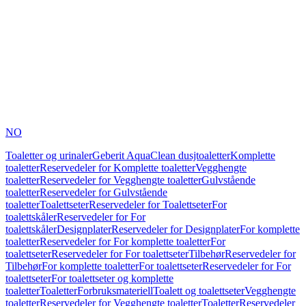
NO
Toaletter og urinaler
Geberit AquaClean dusjtoaletter
Komplette
toaletter
Reservedeler for Komplette toaletter
Vegghengte
toaletter
Reservedeler for Vegghengte toaletter
Gulvstående
toaletter
Reservedeler for Gulvstående
toaletter
Toalettseter
Reservedeler for Toalettseter
For
toalettskåler
Reservedeler for For
toalettskåler
Designplater
Reservedeler for Designplater
For komplette
toaletter
Reservedeler for For komplette toaletter
For
toalettseter
Reservedeler for For toalettseter
Tilbehør
Reservedeler for
Tilbehør
For komplette toaletter
For toalettseter
Reservedeler for For
toalettseter
For toalettseter og komplette
toaletter
Toaletter
Forbruksmateriell
Toalett og toalettseter
Vegghengte
toaletter
Reservedeler for Vegghengte toaletter
Toaletter
Reservedeler