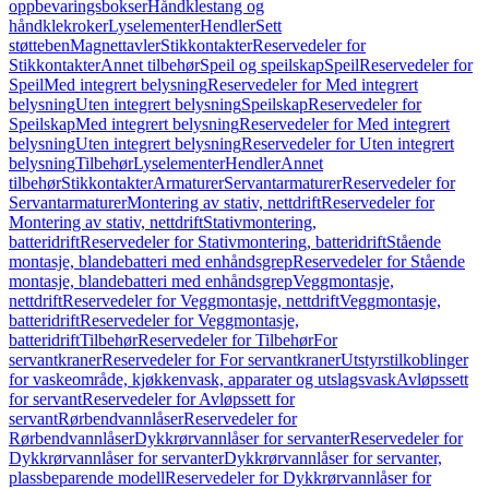
oppbevaringsbokser
Håndklestang og
håndklekroker
Lyselementer
Hendler
Sett
støtteben
Magnettavler
Stikkontakter
Reservedeler for
Stikkontakter
Annet tilbehør
Speil og speilskap
Speil
Reservedeler for
Speil
Med integrert belysning
Reservedeler for Med integrert
belysning
Uten integrert belysning
Speilskap
Reservedeler for
Speilskap
Med integrert belysning
Reservedeler for Med integrert
belysning
Uten integrert belysning
Reservedeler for Uten integrert
belysning
Tilbehør
Lyselementer
Hendler
Annet
tilbehør
Stikkontakter
Armaturer
Servantarmaturer
Reservedeler for
Servantarmaturer
Montering av stativ, nettdrift
Reservedeler for
Montering av stativ, nettdrift
Stativmontering,
batteridrift
Reservedeler for Stativmontering, batteridrift
Stående
montasje, blandebatteri med enhåndsgrep
Reservedeler for Stående
montasje, blandebatteri med enhåndsgrep
Veggmontasje,
nettdrift
Reservedeler for Veggmontasje, nettdrift
Veggmontasje,
batteridrift
Reservedeler for Veggmontasje,
batteridrift
Tilbehør
Reservedeler for Tilbehør
For
servantkraner
Reservedeler for For servantkraner
Utstyrstilkoblinger
for vaskeområde, kjøkkenvask, apparater og utslagsvask
Avløpssett
for servant
Reservedeler for Avløpssett for
servant
Rørbendvannlåser
Reservedeler for
Rørbendvannlåser
Dykkrørvannlåser for servanter
Reservedeler for
Dykkrørvannlåser for servanter
Dykkrørvannlåser for servanter,
plassbeparende modell
Reservedeler for Dykkrørvannlåser for