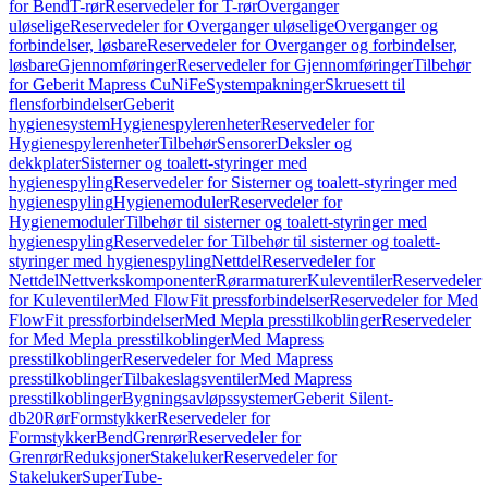
for Bend
T-rør
Reservedeler for T-rør
Overganger
uløselige
Reservedeler for Overganger uløselige
Overganger og
forbindelser, løsbare
Reservedeler for Overganger og forbindelser,
løsbare
Gjennomføringer
Reservedeler for Gjennomføringer
Tilbehør
for Geberit Mapress CuNiFe
Systempakninger
Skruesett til
flensforbindelser
Geberit
hygienesystem
Hygienespylerenheter
Reservedeler for
Hygienespylerenheter
Tilbehør
Sensorer
Deksler og
dekkplater
Sisterner og toalett-styringer med
hygienespyling
Reservedeler for Sisterner og toalett-styringer med
hygienespyling
Hygienemoduler
Reservedeler for
Hygienemoduler
Tilbehør til sisterner og toalett-styringer med
hygienespyling
Reservedeler for Tilbehør til sisterner og toalett-
styringer med hygienespyling
Nettdel
Reservedeler for
Nettdel
Nettverkskomponenter
Rørarmaturer
Kuleventiler
Reservedeler
for Kuleventiler
Med FlowFit pressforbindelser
Reservedeler for Med
FlowFit pressforbindelser
Med Mepla presstilkoblinger
Reservedeler
for Med Mepla presstilkoblinger
Med Mapress
presstilkoblinger
Reservedeler for Med Mapress
presstilkoblinger
Tilbakeslagsventiler
Med Mapress
presstilkoblinger
Bygningsavløpssystemer
Geberit Silent-
db20
Rør
Formstykker
Reservedeler for
Formstykker
Bend
Grenrør
Reservedeler for
Grenrør
Reduksjoner
Stakeluker
Reservedeler for
Stakeluker
SuperTube-