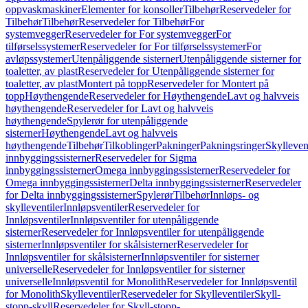
oppvaskmaskiner
Elementer for konsoller
Tilbehør
Reservedeler for
Tilbehør
Tilbehør
Reservedeler for Tilbehør
For
systemvegger
Reservedeler for For systemvegger
For
tilførselssystemer
Reservedeler for For tilførselssystemer
For
avløpssystemer
Utenpåliggende sisterner
Utenpåliggende sisterner for
toaletter, av plast
Reservedeler for Utenpåliggende sisterner for
toaletter, av plast
Montert på topp
Reservedeler for Montert på
topp
Høythengende
Reservedeler for Høythengende
Lavt og halvveis
høythengende
Reservedeler for Lavt og halvveis
høythengende
Spylerør for utenpåliggende
sisterner
Høythengende
Lavt og halvveis
høythengende
Tilbehør
Tilkoblinger
Pakninger
Pakningsringer
Skylleven
innbyggingssisterner
Reservedeler for Sigma
innbyggingssisterner
Omega innbyggingssisterner
Reservedeler for
Omega innbyggingssisterner
Delta innbyggingssisterner
Reservedeler
for Delta innbyggingssisterner
Spylerør
Tilbehør
Innløps- og
skylleventiler
Innløpsventiler
Reservedeler for
Innløpsventiler
Innløpsventiler for utenpåliggende
sisterner
Reservedeler for Innløpsventiler for utenpåliggende
sisterner
Innløpsventiler for skålsisterner
Reservedeler for
Innløpsventiler for skålsisterner
Innløpsventiler for sisterner
universelle
Reservedeler for Innløpsventiler for sisterner
universelle
Innløpsventil for Monolith
Reservedeler for Innløpsventil
for Monolith
Skylleventiler
Reservedeler for Skylleventiler
Skyll-
stopp-skyll
Reservedeler for Skyll-stopp-