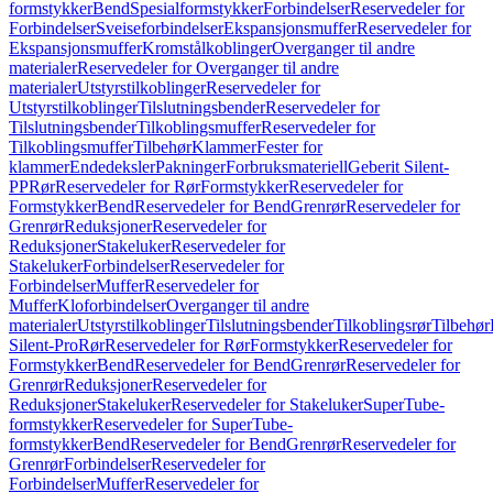
formstykker
Bend
Spesialformstykker
Forbindelser
Reservedeler for
Forbindelser
Sveiseforbindelser
Ekspansjonsmuffer
Reservedeler for
Ekspansjonsmuffer
Kromstålkoblinger
Overganger til andre
materialer
Reservedeler for Overganger til andre
materialer
Utstyrstilkoblinger
Reservedeler for
Utstyrstilkoblinger
Tilslutningsbender
Reservedeler for
Tilslutningsbender
Tilkoblingsmuffer
Reservedeler for
Tilkoblingsmuffer
Tilbehør
Klammer
Fester for
klammer
Endedeksler
Pakninger
Forbruksmateriell
Geberit Silent-
PP
Rør
Reservedeler for Rør
Formstykker
Reservedeler for
Formstykker
Bend
Reservedeler for Bend
Grenrør
Reservedeler for
Grenrør
Reduksjoner
Reservedeler for
Reduksjoner
Stakeluker
Reservedeler for
Stakeluker
Forbindelser
Reservedeler for
Forbindelser
Muffer
Reservedeler for
Muffer
Kloforbindelser
Overganger til andre
materialer
Utstyrstilkoblinger
Tilslutningsbender
Tilkoblingsrør
Tilbehør
Silent-Pro
Rør
Reservedeler for Rør
Formstykker
Reservedeler for
Formstykker
Bend
Reservedeler for Bend
Grenrør
Reservedeler for
Grenrør
Reduksjoner
Reservedeler for
Reduksjoner
Stakeluker
Reservedeler for Stakeluker
SuperTube-
formstykker
Reservedeler for SuperTube-
formstykker
Bend
Reservedeler for Bend
Grenrør
Reservedeler for
Grenrør
Forbindelser
Reservedeler for
Forbindelser
Muffer
Reservedeler for