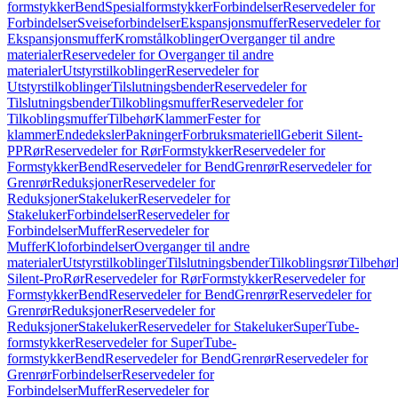
formstykker
Bend
Spesialformstykker
Forbindelser
Reservedeler for
Forbindelser
Sveiseforbindelser
Ekspansjonsmuffer
Reservedeler for
Ekspansjonsmuffer
Kromstålkoblinger
Overganger til andre
materialer
Reservedeler for Overganger til andre
materialer
Utstyrstilkoblinger
Reservedeler for
Utstyrstilkoblinger
Tilslutningsbender
Reservedeler for
Tilslutningsbender
Tilkoblingsmuffer
Reservedeler for
Tilkoblingsmuffer
Tilbehør
Klammer
Fester for
klammer
Endedeksler
Pakninger
Forbruksmateriell
Geberit Silent-
PP
Rør
Reservedeler for Rør
Formstykker
Reservedeler for
Formstykker
Bend
Reservedeler for Bend
Grenrør
Reservedeler for
Grenrør
Reduksjoner
Reservedeler for
Reduksjoner
Stakeluker
Reservedeler for
Stakeluker
Forbindelser
Reservedeler for
Forbindelser
Muffer
Reservedeler for
Muffer
Kloforbindelser
Overganger til andre
materialer
Utstyrstilkoblinger
Tilslutningsbender
Tilkoblingsrør
Tilbehør
Silent-Pro
Rør
Reservedeler for Rør
Formstykker
Reservedeler for
Formstykker
Bend
Reservedeler for Bend
Grenrør
Reservedeler for
Grenrør
Reduksjoner
Reservedeler for
Reduksjoner
Stakeluker
Reservedeler for Stakeluker
SuperTube-
formstykker
Reservedeler for SuperTube-
formstykker
Bend
Reservedeler for Bend
Grenrør
Reservedeler for
Grenrør
Forbindelser
Reservedeler for
Forbindelser
Muffer
Reservedeler for