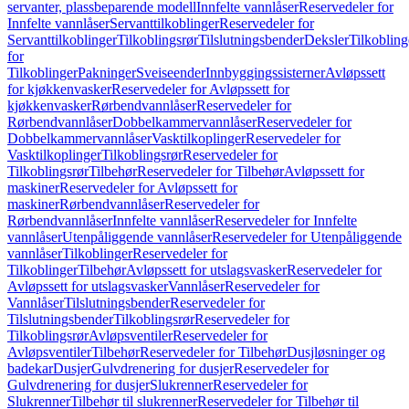
servanter, plassbeparende modell
Innfelte vannlåser
Reservedeler for
Innfelte vannlåser
Servanttilkoblinger
Reservedeler for
Servanttilkoblinger
Tilkoblingsrør
Tilslutningsbender
Deksler
Tilkobling
for
Tilkoblinger
Pakninger
Sveiseender
Innbyggingssisterner
Avløpssett
for kjøkkenvasker
Reservedeler for Avløpssett for
kjøkkenvasker
Rørbendvannlåser
Reservedeler for
Rørbendvannlåser
Dobbelkammervannlåser
Reservedeler for
Dobbelkammervannlåser
Vasktilkoplinger
Reservedeler for
Vasktilkoplinger
Tilkoblingsrør
Reservedeler for
Tilkoblingsrør
Tilbehør
Reservedeler for Tilbehør
Avløpssett for
maskiner
Reservedeler for Avløpssett for
maskiner
Rørbendvannlåser
Reservedeler for
Rørbendvannlåser
Innfelte vannlåser
Reservedeler for Innfelte
vannlåser
Utenpåliggende vannlåser
Reservedeler for Utenpåliggende
vannlåser
Tilkoblinger
Reservedeler for
Tilkoblinger
Tilbehør
Avløpssett for utslagsvasker
Reservedeler for
Avløpssett for utslagsvasker
Vannlåser
Reservedeler for
Vannlåser
Tilslutningsbender
Reservedeler for
Tilslutningsbender
Tilkoblingsrør
Reservedeler for
Tilkoblingsrør
Avløpsventiler
Reservedeler for
Avløpsventiler
Tilbehør
Reservedeler for Tilbehør
Dusjløsninger og
badekar
Dusjer
Gulvdrenering for dusjer
Reservedeler for
Gulvdrenering for dusjer
Slukrenner
Reservedeler for
Slukrenner
Tilbehør til slukrenner
Reservedeler for Tilbehør til