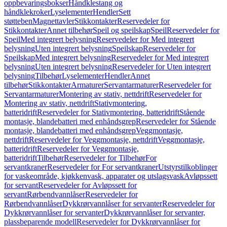
oppbevaringsbokser
Håndklestang og
håndklekroker
Lyselementer
Hendler
Sett
støtteben
Magnettavler
Stikkontakter
Reservedeler for
Stikkontakter
Annet tilbehør
Speil og speilskap
Speil
Reservedeler for
Speil
Med integrert belysning
Reservedeler for Med integrert
belysning
Uten integrert belysning
Speilskap
Reservedeler for
Speilskap
Med integrert belysning
Reservedeler for Med integrert
belysning
Uten integrert belysning
Reservedeler for Uten integrert
belysning
Tilbehør
Lyselementer
Hendler
Annet
tilbehør
Stikkontakter
Armaturer
Servantarmaturer
Reservedeler for
Servantarmaturer
Montering av stativ, nettdrift
Reservedeler for
Montering av stativ, nettdrift
Stativmontering,
batteridrift
Reservedeler for Stativmontering, batteridrift
Stående
montasje, blandebatteri med enhåndsgrep
Reservedeler for Stående
montasje, blandebatteri med enhåndsgrep
Veggmontasje,
nettdrift
Reservedeler for Veggmontasje, nettdrift
Veggmontasje,
batteridrift
Reservedeler for Veggmontasje,
batteridrift
Tilbehør
Reservedeler for Tilbehør
For
servantkraner
Reservedeler for For servantkraner
Utstyrstilkoblinger
for vaskeområde, kjøkkenvask, apparater og utslagsvask
Avløpssett
for servant
Reservedeler for Avløpssett for
servant
Rørbendvannlåser
Reservedeler for
Rørbendvannlåser
Dykkrørvannlåser for servanter
Reservedeler for
Dykkrørvannlåser for servanter
Dykkrørvannlåser for servanter,
plassbeparende modell
Reservedeler for Dykkrørvannlåser for