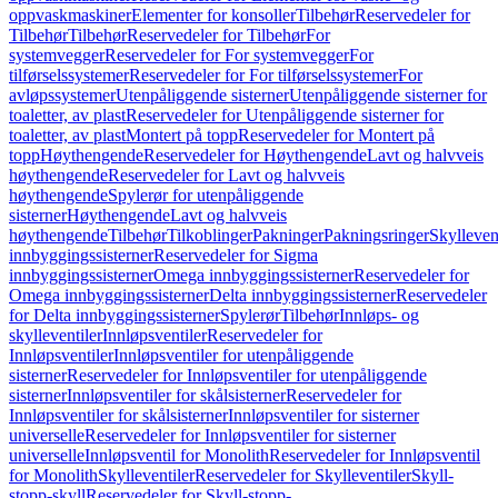
oppvaskmaskiner
Elementer for konsoller
Tilbehør
Reservedeler for
Tilbehør
Tilbehør
Reservedeler for Tilbehør
For
systemvegger
Reservedeler for For systemvegger
For
tilførselssystemer
Reservedeler for For tilførselssystemer
For
avløpssystemer
Utenpåliggende sisterner
Utenpåliggende sisterner for
toaletter, av plast
Reservedeler for Utenpåliggende sisterner for
toaletter, av plast
Montert på topp
Reservedeler for Montert på
topp
Høythengende
Reservedeler for Høythengende
Lavt og halvveis
høythengende
Reservedeler for Lavt og halvveis
høythengende
Spylerør for utenpåliggende
sisterner
Høythengende
Lavt og halvveis
høythengende
Tilbehør
Tilkoblinger
Pakninger
Pakningsringer
Skylleven
innbyggingssisterner
Reservedeler for Sigma
innbyggingssisterner
Omega innbyggingssisterner
Reservedeler for
Omega innbyggingssisterner
Delta innbyggingssisterner
Reservedeler
for Delta innbyggingssisterner
Spylerør
Tilbehør
Innløps- og
skylleventiler
Innløpsventiler
Reservedeler for
Innløpsventiler
Innløpsventiler for utenpåliggende
sisterner
Reservedeler for Innløpsventiler for utenpåliggende
sisterner
Innløpsventiler for skålsisterner
Reservedeler for
Innløpsventiler for skålsisterner
Innløpsventiler for sisterner
universelle
Reservedeler for Innløpsventiler for sisterner
universelle
Innløpsventil for Monolith
Reservedeler for Innløpsventil
for Monolith
Skylleventiler
Reservedeler for Skylleventiler
Skyll-
stopp-skyll
Reservedeler for Skyll-stopp-