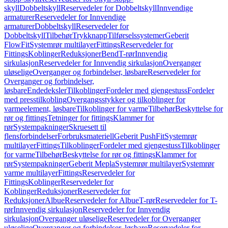
skyll
Dobbeltskyll
Reservedeler for Dobbeltskyll
Innvendige
armaturer
Reservedeler for Innvendige
armaturer
Dobbeltskyll
Reservedeler for
Dobbeltskyll
Tilbehør
Trykknapp
Tilførselssystemer
Geberit
FlowFit
Systemrør multilayer
Fittings
Reservedeler for
Fittings
Koblinger
Reduksjoner
Bend
T-rør
Innvendig
sirkulasjon
Reservedeler for Innvendig sirkulasjon
Overganger
uløselige
Overganger og forbindelser, løsbare
Reservedeler for
Overganger og forbindelser,
løsbare
Endedeksler
Tilkoblinger
Fordeler med gjengestuss
Fordeler
med presstilkobling
Overgangsstykker og tilkoblinger for
varmeelement, løsbare
Tilkoblinger for varme
Tilbehør
Beskyttelse for
rør og fittings
Tetninger for fittings
Klammer for
rør
Systempakninger
Skruesett til
flensforbindelser
Forbruksmateriell
Geberit PushFit
Systemrør
multilayer
Fittings
Tilkoblinger
Fordeler med gjengestuss
Tilkoblinger
for varme
Tilbehør
Beskyttelse for rør og fittings
Klammer for
rør
Systempakninger
Geberit Mepla
Systemrør multilayer
Systemrør
varme multilayer
Fittings
Reservedeler for
Fittings
Koblinger
Reservedeler for
Koblinger
Reduksjoner
Reservedeler for
Reduksjoner
Albue
Reservedeler for Albue
T-rør
Reservedeler for T-
rør
Innvendig sirkulasjon
Reservedeler for Innvendig
sirkulasjon
Overganger uløselige
Reservedeler for Overganger
uløselige
Overganger og forbindelser, løsbare
Reservedeler for