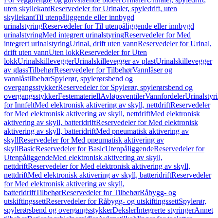
uten skyllekant
Reservedeler for Urinaler, spyledrift, uten
skyllekant
Til utenpåliggende eller innbygd
urinalstyring
Reservedeler for Til utenpåliggende eller innbygd
urinalstyring
Med integrert urinalstyring
Reservedeler for Med
integrert urinalstyring
Urinal, drift uten vann
Reservedeler for Urinal,
drift uten vann
Uten lokk
Reservedeler for Uten
lokk
Urinalskillevegger
Urinalskillevegger av plast
Urinalskillevegger
av glass
Tilbehør
Reservedeler for Tilbehør
Vannlåser og
vannlåstilbehør
Spylerør, spylerørsbend og
overgangsstykker
Reservedeler for Spylerør, spylerørsbend og
overgangsstykker
Festemateriell
Avløpsventiler
Vannfordeler
Urinalstyr
for Innfelt
Med elektronisk aktivering av skyll, nettdrift
Reservedeler
for Med elektronisk aktivering av skyll, nettdrift
Med elektronisk
aktivering av skyll, batteridrift
Reservedeler for Med elektronisk
aktivering av skyll, batteridrift
Med pneumatisk aktivering av
skyll
Reservedeler for Med pneumatisk aktivering av
skyll
Basic
Reservedeler for Basic
Utenpåliggende
Reservedeler for
Utenpåliggende
Med elektronisk aktivering av skyll,
nettdrift
Reservedeler for Med elektronisk aktivering av skyll,
nettdrift
Med elektronisk aktivering av skyll, batteridrift
Reservedeler
for Med elektronisk aktivering av skyll,
batteridrift
Tilbehør
Reservedeler for Tilbehør
Råbygg- og
utskiftingssett
Reservedeler for Råbygg- og utskiftingssett
Spylerør,
spylerørsbend og overgangsstykker
Deksler
Integrerte styringer
Annet