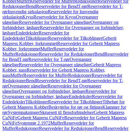
Kobber
Muffer
Reservedeler for Muffer
Reduksjoner
Reservedeler for
Reduksjoner
Bend
Reservedeler for Bend
T-rør
Reservedeler for T-
rør
Innvendig sirkulasjon
Reservedeler for Innvendig
sirkulasjon
Kryss
Reservedeler for Kryss
Overganger
uløselige
Reservedeler for Overganger uløselige
Overganger og
forbindelser, løsbare
Reservedeler for Overganger og forbindelser,
løsbare
Endedeksler
Reservedeler for
Endedeksler
Tilkoblinger
Reservedeler for Tilkoblinger
Geberit
Mapress Kobber, forkrommet
Reservedeler for Geberit Mapress
Kobber, forkrommet
Muffer
Reservedeler for
Muffer
Reduksjoner
Reservedeler for Reduksjoner
Bend
Reservedeler
for Bend
T-rør
Reservedeler for T-rør
Overganger
uløselige
Reservedeler for Overganger uløselige
Geberit Mapress
Kobber, gass
Reservedeler for Geberit Mapress Kobber,
gass
Muffer
Reservedeler for Muffer
Reduksjoner
Reservedeler for
Reduksjoner
Bend
Reservedeler for Bend
T-rør
Reservedeler for T-
rør
Overganger uløselige
Reservedeler for Overganger
uløselige
Overganger og forbindelser, løsbare
Reservedeler for
Overganger og forbindelser, løsbare
Endedeksler
Reservedeler for
Endedeksler
Tilkoblinger
Reservedeler for Tilkoblinger
Tilbehør for
Geberit Mapress Kobber
Beskyttelse for rør og fittings
Klammer for
rør
Systempakninger
Skruesett til flensforbindelser
Geberit Mapress
CuNiFe
Geberit Mapress CuNiFe
Reservedeler for Geberit Mapress
CuNiFe
Systemrør 2.1972
Muffer
Reservedeler for
Muffer
Reduksjoner
Reservedeler for Reduksjoner
Bend
Reservedeler