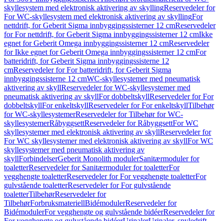
skyllesystem med elektronisk aktivering av skylling
Reservedeler for
For WC-skyllesystem med elektronisk aktivering av skylling
For
nettdrift, for Geberit Sigma innbyggingssisterner 12 cm
Reservedeler
for For nettdrift, for Geberit Sigma innbyggingssisterner 12 cm
Ikke
egnet for Geberit Omega innbyggingssisterner 12 cm
Reservedeler
for Ikke egnet for Geberit Omega innbyggingssisterner 12 cm
For
batteridrift, for Geberit Sigma innbyggingssisterne 12
cm
Reservedeler for For batteridrift, for Geberit Sigma
innbyggingssisterne 12 cm
WC-skyllesystemer med pneumatisk
aktivering av skyll
Reservedeler for WC-skyllesystemer med
pneumatisk aktivering av skyll
For dobbeltskyll
Reservedeler for For
dobbeltskyll
For enkeltskyll
Reservedeler for For enkeltskyll
Tilbehør
for WC-skyllesystemer
Reservedeler for Tilbehør for WC-
skyllesystemer
Råbyggsett
Reservedeler for Råbyggsett
For WC
skyllesystemer med elektronisk aktivering av skyll
Reservedeler for
For WC skyllesystemer med elektronisk aktivering av skyll
For WC
skyllesystemer med pneumatisk aktivering av
skyll
Forbindelser
Geberit Monolith moduler
Sanitærmoduler for
toaletter
Reservedeler for Sanitærmoduler for toaletter
For
vegghengte toaletter
Reservedeler for For vegghengte toaletter
For
gulvstående toaletter
Reservedeler for For gulvstående
toaletter
Tilbehør
Reservedeler for
Tilbehør
Forbruksmateriell
Bidémoduler
Reservedeler for
Bidémoduler
For vegghengte og gulvstående bidéer
Reservedeler for
For vegghengte og gulvstående bidéer
Urinaler
Urinaler, spyledrift,