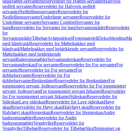
små
Hjørne-servanter
Reservedeler for Hjørne-servanter
Halvveis
nedfelt servanter
Reservedeler for Halvveis nedfelt
servanter
Nedfellingsservanter
Reservedeler for
Nedfellingsservanter
Underlimte servanter
Reservedeler for
Underlimte servanter
Servanter Comfort
Servanter for
barn
Reservedeler for Servanter for barn
Servantområder
Reservedeler
for
Servantområder
Tilbehør
Avløpsdeksel
Festemateriell
Dekorblending
Mø
med håndvask
Reservedeler for Møbelpakker med
håndvask
Møbelpakker med heldekkende servant
Reservedeler for
Møbelpakker med heldekkende
servant
Baderomsmøbler
Servantunderskap
Reservedeler for
Servantunderskap
For servanter
Reservedeler for For servanter
For
servanter
Reservedeler for For servanter
For
dobbelservanter
Reservedeler for For
dobbelservanter
Benkeplater
Reservedeler for Benkeplater
For
toppmontert servant, bolleservant
Reservedeler for For toppmontert
servant, bolleservant
For toppmontert servant firkantet
Reservedeler
for For toppmontert servant firkantet
Sideskap
Reservedeler for
Sideskap
Lave sideskap
Reservedeler for Lave sideskap
Høye
skap
Reservedeler for Høye skap
Halvhøyt skap
Reservedeler for
Halvhøyt skap
Hengeskap
Reservedeler for Hengeskap
Andre
baderomsmøbler
Reservedeler for Andre
baderomsmøbler
Vegghyller
Reservedeler for
Vegghyller
Tilbehør
Reservedeler for Tilbehør
Skuffeinnsatser og