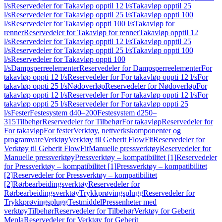
l/s
Reservedeler for Takavløp opptil 12 l/s
Takavløp opptil 25
l/s
Reservedeler for Takavløp opptil 25 l/s
Takavløp oppti 100
l/s
Reservedeler for Takavløp oppti 100 l/s
Takavløp for
renner
Reservedeler for Takavløp for renner
Takavløp opptil 12
l/s
Reservedeler for Takavløp opptil 12 l/s
Takavløp opptil 25
l/s
Reservedeler for Takavløp opptil 25 l/s
Takavløp oppti 100
l/s
Reservedeler for Takavløp oppti 100
l/s
Dampsperreelementer
Reservedeler for Dampsperreelementer
For
takavløp oppti 12 l/s
Reservedeler for For takavløp oppti 12 l/s
For
takavløp oppti 25 l/s
Nødoverløp
Reservedeler for Nødoverløp
For
takavløp oppti 12 l/s
Reservedeler for For takavløp oppti 12 l/s
For
takavløp oppti 25 l/s
Reservedeler for For takavløp oppti 25
l/s
Fester
Festesystem d40–200
Festesystem d250–
315
Tilbehør
Reservedeler for Tilbehør
For takavløp
Reservedeler for
For takavløp
For fester
Verktøy, nettverkskomponenter og
programvare
Verktøy
Verktøy til Geberit FlowFit
Reservedeler for
Verktøy til Geberit FlowFit
Manuelle pressverktøy
Reservedeler for
Manuelle pressverktøy
Pressverktøy – kompatibilitet [1]
Reservedeler
for Pressverktøy – kompatibilitet [1]
Pressverktøy – kompatibilitet
[2]
Reservedeler for Pressverktøy – kompatibilitet
[2]
Rørbearbeidingsverktøy
Reservedeler for
Rørbearbeidingsverktøy
Trykkprøvingsplugg
Reservedeler for
Trykkprøvingsplugg
Testmiddel
Pressenheter med
verktøy
Tilbehør
Reservedeler for Tilbehør
Verktøy for Geberit
Mepla
Reservedeler for Verktøy for Geberit