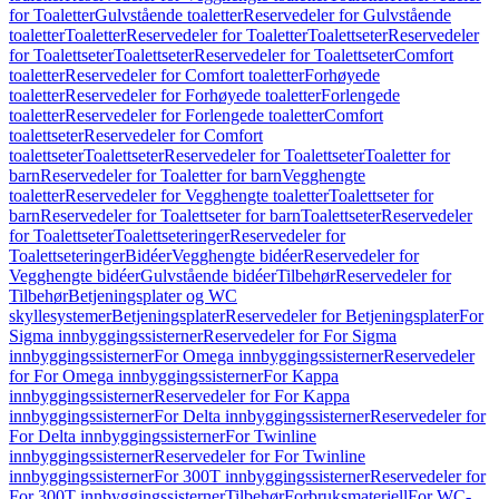
for Toaletter
Gulvstående toaletter
Reservedeler for Gulvstående
toaletter
Toaletter
Reservedeler for Toaletter
Toalettseter
Reservedeler
for Toalettseter
Toalettseter
Reservedeler for Toalettseter
Comfort
toaletter
Reservedeler for Comfort toaletter
Forhøyede
toaletter
Reservedeler for Forhøyede toaletter
Forlengede
toaletter
Reservedeler for Forlengede toaletter
Comfort
toalettseter
Reservedeler for Comfort
toalettseter
Toalettseter
Reservedeler for Toalettseter
Toaletter for
barn
Reservedeler for Toaletter for barn
Vegghengte
toaletter
Reservedeler for Vegghengte toaletter
Toalettseter for
barn
Reservedeler for Toalettseter for barn
Toalettseter
Reservedeler
for Toalettseter
Toalettseteringer
Reservedeler for
Toalettseteringer
Bidéer
Vegghengte bidéer
Reservedeler for
Vegghengte bidéer
Gulvstående bidéer
Tilbehør
Reservedeler for
Tilbehør
Betjeningsplater og WC
skyllesystemer
Betjeningsplater
Reservedeler for Betjeningsplater
For
Sigma innbyggingssisterner
Reservedeler for For Sigma
innbyggingssisterner
For Omega innbyggingssisterner
Reservedeler
for For Omega innbyggingssisterner
For Kappa
innbyggingssisterner
Reservedeler for For Kappa
innbyggingssisterner
For Delta innbyggingssisterner
Reservedeler for
For Delta innbyggingssisterner
For Twinline
innbyggingssisterner
Reservedeler for For Twinline
innbyggingssisterner
For 300T innbyggingssisterner
Reservedeler for
For 300T innbyggingssisterner
Tilbehør
Forbruksmateriell
For WC-