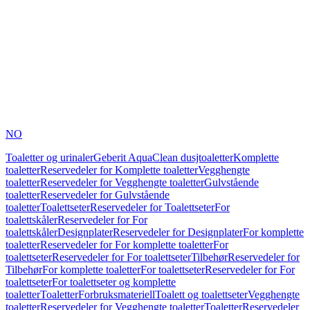
NO
Toaletter og urinaler
Geberit AquaClean dusjtoaletter
Komplette
toaletter
Reservedeler for Komplette toaletter
Vegghengte
toaletter
Reservedeler for Vegghengte toaletter
Gulvstående
toaletter
Reservedeler for Gulvstående
toaletter
Toalettseter
Reservedeler for Toalettseter
For
toalettskåler
Reservedeler for For
toalettskåler
Designplater
Reservedeler for Designplater
For komplette
toaletter
Reservedeler for For komplette toaletter
For
toalettseter
Reservedeler for For toalettseter
Tilbehør
Reservedeler for
Tilbehør
For komplette toaletter
For toalettseter
Reservedeler for For
toalettseter
For toalettseter og komplette
toaletter
Toaletter
Forbruksmateriell
Toalett og toalettseter
Vegghengte
toaletter
Reservedeler for Vegghengte toaletter
Toaletter
Reservedeler