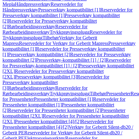
Mepla
Håndpressverktøy
Reservedeler for
Håndpressverktøy
Presseverktøy kompatibilitet [1]
Reservedeler for
Presseverktøy kompatibilitet [1]
Presseverktøy kompatibilitet
[2]
Reservedeler for Presseverktøy kompatibilitet
[2]
Rørbearbeidingsverktøy
Reservedeler for
Rørbearbeidingsverktøy
Trykkprøvingsplugg
Reservedeler for
Trykkprøvingsplugg
Tilbehør
Verktøy for Geberit
Mapress
Reservedeler for Verktøy for Geberit Mapress
Presseverktøy
kompatibilitet [1]
Reservedeler for Presseverktøy kompatibilitet
[1]
Presseverktøy kompatibilitet [2]
Reservedeler for Presseverktøy
kompatibilitet [2]
Pressverktøy-kompatibilitet [1] / [2]
Reservedeler
for Pressverktøy-kompatibilitet [1] / [2]
Presseverktøy kompatibilitet
[2XL]
Reservedeler for Presseverktøy kompatibilitet
[2XL]
Presseverktøy kompatibilitet [3]
Reservedeler for
Presseverktøy kompatibilitet
[3]
Rørbearbeidingsverktøy
Reservedeler for
Rørbearbeidingsverktøy
Trykkprøvingsplugg
Tilbehør
Pressenheter
Res
for Pressenheter
Pressenheter kompatibilitet [1]
Reservedeler for
Pressenheter kompatibilitet [1]
Pressenheter kompatibilitet
[2]
Reservedeler for Pressenheter kompatibilitet [2]
Pressenheter
kompatibilitet [2XL]
Reservedeler for Pressenheter kompatibilitet
[2XL]
Pressenheter kompatibilitet [4]/[2]
Reservedeler for
Pressenheter kompatibilitet [4]/[2]
Verktøy for Geberit Silent-db20 /
Geberit PE
Reservedeler for Verktøy for Geberit Silent-db20 /
Geberit PE
Elektrosveiseverktøy
Reservedeler for