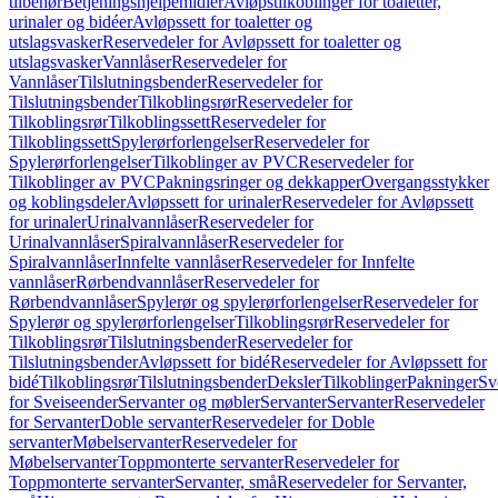
tilbehør
Betjeningshjelpemidler
Avløpstilkoblinger for toaletter,
urinaler og bidéer
Avløpssett for toaletter og
utslagsvasker
Reservedeler for Avløpssett for toaletter og
utslagsvasker
Vannlåser
Reservedeler for
Vannlåser
Tilslutningsbender
Reservedeler for
Tilslutningsbender
Tilkoblingsrør
Reservedeler for
Tilkoblingsrør
Tilkoblingssett
Reservedeler for
Tilkoblingssett
Spylerørforlengelser
Reservedeler for
Spylerørforlengelser
Tilkoblinger av PVC
Reservedeler for
Tilkoblinger av PVC
Pakningsringer og dekkapper
Overgangsstykker
og koblingsdeler
Avløpssett for urinaler
Reservedeler for Avløpssett
for urinaler
Urinalvannlåser
Reservedeler for
Urinalvannlåser
Spiralvannlåser
Reservedeler for
Spiralvannlåser
Innfelte vannlåser
Reservedeler for Innfelte
vannlåser
Rørbendvannlåser
Reservedeler for
Rørbendvannlåser
Spylerør og spylerørforlengelser
Reservedeler for
Spylerør og spylerørforlengelser
Tilkoblingsrør
Reservedeler for
Tilkoblingsrør
Tilslutningsbender
Reservedeler for
Tilslutningsbender
Avløpssett for bidé
Reservedeler for Avløpssett for
bidé
Tilkoblingsrør
Tilslutningsbender
Deksler
Tilkoblinger
Pakninger
Sv
for Sveiseender
Servanter og møbler
Servanter
Servanter
Reservedeler
for Servanter
Doble servanter
Reservedeler for Doble
servanter
Møbelservanter
Reservedeler for
Møbelservanter
Toppmonterte servanter
Reservedeler for
Toppmonterte servanter
Servanter, små
Reservedeler for Servanter,