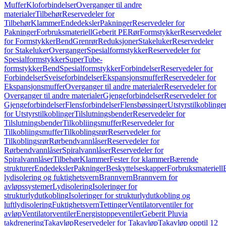
Muffer
Kloforbindelser
Overganger til andre
materialer
Tilbehør
Reservedeler for
Tilbehør
Klammer
Endedeksler
Pakninger
Reservedeler for
Pakninger
Forbruksmateriell
Geberit PE
Rør
Formstykker
Reservedeler
for Formstykker
Bend
Grenrør
Reduksjoner
Stakeluker
Reservedeler
for Stakeluker
Overganger
Spesialformstykker
Reservedeler for
Spesialformstykker
SuperTube-
formstykker
Bend
Spesialformstykker
Forbindelser
Reservedeler for
Forbindelser
Sveiseforbindelser
Ekspansjonsmuffer
Reservedeler for
Ekspansjonsmuffer
Overganger til andre materialer
Reservedeler for
Overganger til andre materialer
Gjengeforbindelser
Reservedeler for
Gjengeforbindelser
Flensforbindelser
Flensbøssinger
Utstyrstilkoblinge
for Utstyrstilkoblinger
Tilslutningsbender
Reservedeler for
Tilslutningsbender
Tilkobliingsmuffer
Reservedeler for
Tilkobliingsmuffer
Tilkoblingsrør
Reservedeler for
Tilkoblingsrør
Rørbendvannlåser
Reservedeler for
Rørbendvannlåser
Spiralvannlåser
Reservedeler for
Spiralvannlåser
Tilbehør
Klammer
Fester for klammer
Bærende
strukturer
Endedeksler
Pakninger
Beskyttelseskapper
Forbruksmateriell
lydisolering og fuktighetsvern
Brannvern
Brannvern for
avløpssystemer
Lydisolering
Isoleringer for
strukturlydutkobling
Isoleringer for strukturlydutkobling og
luftlydisolering
Fuktighetsvern
Tettinger
Ventilatorventiler for
avløp
Ventilatorventiler
Energistoppeventiler
Geberit Pluvia
takdrenering
Takavløp
Reservedeler for Takavløp
Takavløp opptil 12