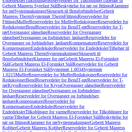
Endedeksler
Tilkoblinger
Reservedeler for Tilkoblinger
Tilbehør til
Geberit Mapress Syrefast Stål
Beskyttelse for rør og fittings
Klammer
for rør
Systempakninger
Skruesett til flensforbindelser
Geberit
Mapress Therm
Systemrør Therm
Fittings
Reservedeler for
Fittings
Muffer
Reservedeler for Muffer
Reduksjoner
Reservedeler for
Reduksjoner
Bend
Reservedeler for Bend
T-rør
Reservedeler for T-
rør
Overganger uløselige
Reservedeler for Overganger
uløselige
Overganger og forbindelser, løsbare
Reservedeler for
Overganger og forbindelser, løsbare
Kompensatorer
Reservedeler for
Kompensatorer
Endedeksler
Reservedeler for Endedeksler
Tilbehør til
Geberit Mapress Therm
Systempakninger
Skruesett til
flensforbindelser
Klammer for rør
Geberit Mapress El-Forsinket
Stål
Geberit Mapress El-Forsinket Stål
Reservedeler for Geberit
Mapress El-Forsinket Stål
Systemrør 1.0034
Systemrør
1.0215
Muffer
Reservedeler for Muffer
Reduksjoner
Reservedeler for
Reduksjoner
Bend
Reservedeler for Bend
T-rør
Reservedeler for T-
rør
Kryss
Reservedeler for Kryss
Overganger uløselige
Reservedeler
for Overganger uløselige
Overganger og forbindelser,
løsbare
Reservedeler for Overganger og forbindelser,
løsbare
Kompensatorer
Reservedeler for
Kompensatorer
Endedeksler
Reservedeler for
Endedeksler
Tilkoblinger for varme
Reservedeler for Tilkoblinger for
varme
Tilbehør for Geberit Mapress El-Forsinket Stål
Beskyttelse for
rør og fittings
Klammer for rør
Systempakninger
Geberit Mapress
Kobber
Geberit Mapress Kobber
Reservedeler for Geberit Mapress