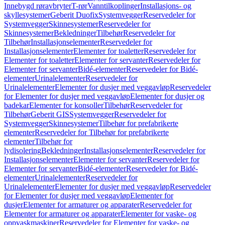
Innebygd røravbryter
T-rør
Vanntilkoplinger
Installasjons- og
skyllesystemer
Geberit Duofix
Systemvegger
Reservedeler for
Systemvegger
Skinnesystemer
Reservedeler for
Skinnesystemer
Bekledninger
Tilbehør
Reservedeler for
Tilbehør
Installasjonselementer
Reservedeler for
Installasjonselementer
Elementer for toaletter
Reservedeler for
Elementer for toaletter
Elementer for servanter
Reservedeler for
Elementer for servanter
Bidé-elementer
Reservedeler for Bidé-
elementer
Urinalelementer
Reservedeler for
Urinalelementer
Elementer for dusjer med veggavløp
Reservedeler
for Elementer for dusjer med veggavløp
Elementer for dusjer og
badekar
Elementer for konsoller
Tilbehør
Reservedeler for
Tilbehør
Geberit GIS
Systemvegger
Reservedeler for
Systemvegger
Skinnesystemer
Tilbehør for prefabrikerte
elementer
Reservedeler for Tilbehør for prefabrikerte
elementer
Tilbehør for
lydisolering
Bekledninger
Installasjonselementer
Reservedeler for
Installasjonselementer
Elementer for servanter
Reservedeler for
Elementer for servanter
Bidé-elementer
Reservedeler for Bidé-
elementer
Urinalelementer
Reservedeler for
Urinalelementer
Elementer for dusjer med veggavløp
Reservedeler
for Elementer for dusjer med veggavløp
Elementer for
dusjer
Elementer for armaturer og apparater
Reservedeler for
Elementer for armaturer og apparater
Elementer for vaske- og
oppvaskmaskiner
Reservedeler for Elementer for vaske- og