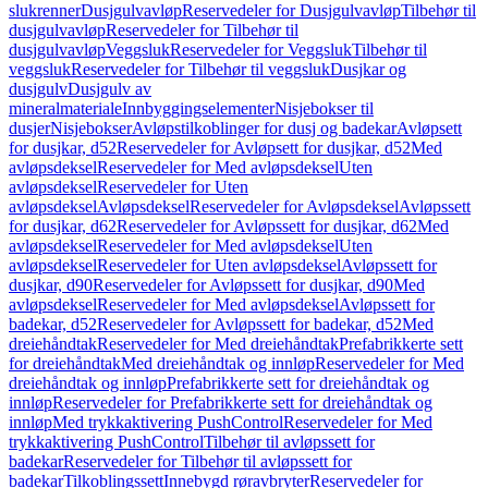
slukrenner
Dusjgulvavløp
Reservedeler for Dusjgulvavløp
Tilbehør til
dusjgulvavløp
Reservedeler for Tilbehør til
dusjgulvavløp
Veggsluk
Reservedeler for Veggsluk
Tilbehør til
veggsluk
Reservedeler for Tilbehør til veggsluk
Dusjkar og
dusjgulv
Dusjgulv av
mineralmateriale
Innbyggingselementer
Nisjebokser til
dusjer
Nisjebokser
Avløpstilkoblinger for dusj og badekar
Avløpsett
for dusjkar, d52
Reservedeler for Avløpsett for dusjkar, d52
Med
avløpsdeksel
Reservedeler for Med avløpsdeksel
Uten
avløpsdeksel
Reservedeler for Uten
avløpsdeksel
Avløpsdeksel
Reservedeler for Avløpsdeksel
Avløpssett
for dusjkar, d62
Reservedeler for Avløpssett for dusjkar, d62
Med
avløpsdeksel
Reservedeler for Med avløpsdeksel
Uten
avløpsdeksel
Reservedeler for Uten avløpsdeksel
Avløpssett for
dusjkar, d90
Reservedeler for Avløpssett for dusjkar, d90
Med
avløpsdeksel
Reservedeler for Med avløpsdeksel
Avløpssett for
badekar, d52
Reservedeler for Avløpssett for badekar, d52
Med
dreiehåndtak
Reservedeler for Med dreiehåndtak
Prefabrikkerte sett
for dreiehåndtak
Med dreiehåndtak og innløp
Reservedeler for Med
dreiehåndtak og innløp
Prefabrikkerte sett for dreiehåndtak og
innløp
Reservedeler for Prefabrikkerte sett for dreiehåndtak og
innløp
Med trykkaktivering PushControl
Reservedeler for Med
trykkaktivering PushControl
Tilbehør til avløpssett for
badekar
Reservedeler for Tilbehør til avløpssett for
badekar
Tilkoblingssett
Innebygd røravbryter
Reservedeler for