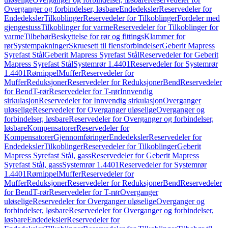
Overganger og forbindelser, løsbare
Endedeksler
Reservedeler for
Endedeksler
Tilkoblinger
Reservedeler for Tilkoblinger
Fordeler med
gjengestuss
Tilkoblinger for varme
Reservedeler for Tilkoblinger for
varme
Tilbehør
Beskyttelse for rør og fittings
Klammer for
rør
Systempakninger
Skruesett til flensforbindelser
Geberit Mapress
Syrefast Stål
Geberit Mapress Syrefast Stål
Reservedeler for Geberit
Mapress Syrefast Stål
Systemrør 1.4401
Reservedeler for Systemrør
1.4401
Rørnippel
Muffer
Reservedeler for
Muffer
Reduksjoner
Reservedeler for Reduksjoner
Bend
Reservedeler
for Bend
T-rør
Reservedeler for T-rør
Innvendig
sirkulasjon
Reservedeler for Innvendig sirkulasjon
Overganger
uløselige
Reservedeler for Overganger uløselige
Overganger og
forbindelser, løsbare
Reservedeler for Overganger og forbindelser,
løsbare
Kompensatorer
Reservedeler for
Kompensatorer
Gjennomføringer
Endedeksler
Reservedeler for
Endedeksler
Tilkoblinger
Reservedeler for Tilkoblinger
Geberit
Mapress Syrefast Stål, gass
Reservedeler for Geberit Mapress
Syrefast Stål, gass
Systemrør 1.4401
Reservedeler for Systemrør
1.4401
Rørnippel
Muffer
Reservedeler for
Muffer
Reduksjoner
Reservedeler for Reduksjoner
Bend
Reservedeler
for Bend
T-rør
Reservedeler for T-rør
Overganger
uløselige
Reservedeler for Overganger uløselige
Overganger og
forbindelser, løsbare
Reservedeler for Overganger og forbindelser,
løsbare
Endedeksler
Reservedeler for