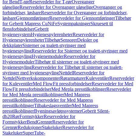
for Bend
T-rør
Reservedeler for T-rør
Overganger
uløselige
Reservedeler for Overganger uløselige
Overganger og
forbindelser, løsbare
Reservedeler for Overganger og forbindelser,
løsbare
Gjennomføringer
Reservedeler for Gjennomføringer
Tilbehør
for Geberit Mapress CuNiFe
Systempakninger
Skruesett til
flensforbindelser
Geberit
hygienesystem
Hygienespylerenheter
Reservedeler for
Hygienespylerenheter
Tilbehør
Sensorer
Deksler og
dekkplater
Sisterner og toalett-styringer med
hygienespyling
Reservedeler for Sisterner og toalett-styringer med
hygienespyling
Hygienemoduler
Reservedeler for
Hygienemoduler
Tilbehør til sisterner og toalett-styringer med
hygienespyling
Reservedeler for Tilbehør til sisterner og toalett-
styringer med hygienespyling
Nettdel
Reservedeler for
Nettdel
Nettverkskomponenter
Rørarmaturer
Kuleventiler
Reservedeler
for Kuleventiler
Med FlowFit pressforbindelser
Reservedeler for Med
FlowFit pressforbindelser
Med Mepla presstilkoblinger
Reservedeler
for Med Mepla presstilkoblinger
Med Mapress
presstilkoblinger
Reservedeler for Med Mapress
presstilkoblinger
Tilbakeslagsventiler
Med Mapress
presstilkoblinger
Bygningsavløpssystemer
Geberit Silent-
db20
Rør
Formstykker
Reservedeler for
Formstykker
Bend
Grenrør
Reservedeler for
Grenrør
Reduksjoner
Stakeluker
Reservedeler for
Stakeluker
SuperTube-