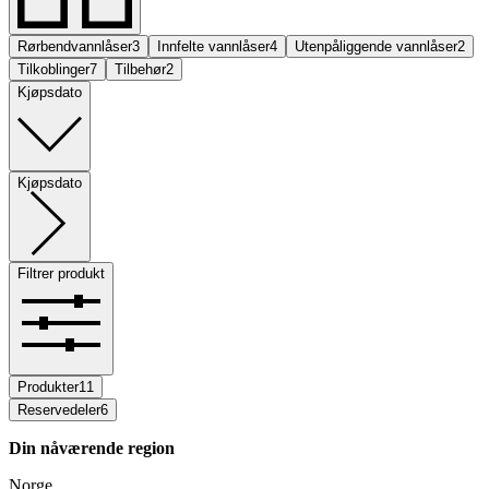
Rørbendvannlåser
3
Innfelte vannlåser
4
Utenpåliggende vannlåser
2
Tilkoblinger
7
Tilbehør
2
Kjøpsdato
Kjøpsdato
Filtrer produkt
Produkter
11
Reservedeler
6
Din nåværende region
Norge