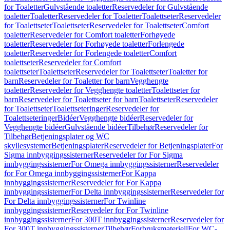
for Toaletter
Gulvstående toaletter
Reservedeler for Gulvstående
toaletter
Toaletter
Reservedeler for Toaletter
Toalettseter
Reservedeler
for Toalettseter
Toalettseter
Reservedeler for Toalettseter
Comfort
toaletter
Reservedeler for Comfort toaletter
Forhøyede
toaletter
Reservedeler for Forhøyede toaletter
Forlengede
toaletter
Reservedeler for Forlengede toaletter
Comfort
toalettseter
Reservedeler for Comfort
toalettseter
Toalettseter
Reservedeler for Toalettseter
Toaletter for
barn
Reservedeler for Toaletter for barn
Vegghengte
toaletter
Reservedeler for Vegghengte toaletter
Toalettseter for
barn
Reservedeler for Toalettseter for barn
Toalettseter
Reservedeler
for Toalettseter
Toalettseteringer
Reservedeler for
Toalettseteringer
Bidéer
Vegghengte bidéer
Reservedeler for
Vegghengte bidéer
Gulvstående bidéer
Tilbehør
Reservedeler for
Tilbehør
Betjeningsplater og WC
skyllesystemer
Betjeningsplater
Reservedeler for Betjeningsplater
For
Sigma innbyggingssisterner
Reservedeler for For Sigma
innbyggingssisterner
For Omega innbyggingssisterner
Reservedeler
for For Omega innbyggingssisterner
For Kappa
innbyggingssisterner
Reservedeler for For Kappa
innbyggingssisterner
For Delta innbyggingssisterner
Reservedeler for
For Delta innbyggingssisterner
For Twinline
innbyggingssisterner
Reservedeler for For Twinline
innbyggingssisterner
For 300T innbyggingssisterner
Reservedeler for
For 300T innbyggingssisterner
Tilbehør
Forbruksmateriell
For WC-