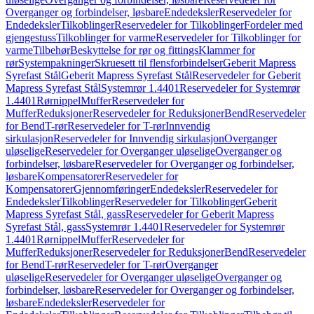
Overganger og forbindelser, løsbare
Endedeksler
Reservedeler for
Endedeksler
Tilkoblinger
Reservedeler for Tilkoblinger
Fordeler med
gjengestuss
Tilkoblinger for varme
Reservedeler for Tilkoblinger for
varme
Tilbehør
Beskyttelse for rør og fittings
Klammer for
rør
Systempakninger
Skruesett til flensforbindelser
Geberit Mapress
Syrefast Stål
Geberit Mapress Syrefast Stål
Reservedeler for Geberit
Mapress Syrefast Stål
Systemrør 1.4401
Reservedeler for Systemrør
1.4401
Rørnippel
Muffer
Reservedeler for
Muffer
Reduksjoner
Reservedeler for Reduksjoner
Bend
Reservedeler
for Bend
T-rør
Reservedeler for T-rør
Innvendig
sirkulasjon
Reservedeler for Innvendig sirkulasjon
Overganger
uløselige
Reservedeler for Overganger uløselige
Overganger og
forbindelser, løsbare
Reservedeler for Overganger og forbindelser,
løsbare
Kompensatorer
Reservedeler for
Kompensatorer
Gjennomføringer
Endedeksler
Reservedeler for
Endedeksler
Tilkoblinger
Reservedeler for Tilkoblinger
Geberit
Mapress Syrefast Stål, gass
Reservedeler for Geberit Mapress
Syrefast Stål, gass
Systemrør 1.4401
Reservedeler for Systemrør
1.4401
Rørnippel
Muffer
Reservedeler for
Muffer
Reduksjoner
Reservedeler for Reduksjoner
Bend
Reservedeler
for Bend
T-rør
Reservedeler for T-rør
Overganger
uløselige
Reservedeler for Overganger uløselige
Overganger og
forbindelser, løsbare
Reservedeler for Overganger og forbindelser,
løsbare
Endedeksler
Reservedeler for