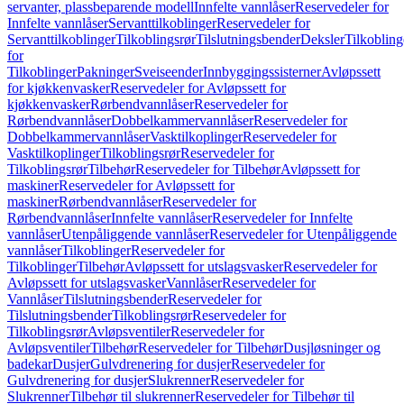
servanter, plassbeparende modell
Innfelte vannlåser
Reservedeler for
Innfelte vannlåser
Servanttilkoblinger
Reservedeler for
Servanttilkoblinger
Tilkoblingsrør
Tilslutningsbender
Deksler
Tilkobling
for
Tilkoblinger
Pakninger
Sveiseender
Innbyggingssisterner
Avløpssett
for kjøkkenvasker
Reservedeler for Avløpssett for
kjøkkenvasker
Rørbendvannlåser
Reservedeler for
Rørbendvannlåser
Dobbelkammervannlåser
Reservedeler for
Dobbelkammervannlåser
Vasktilkoplinger
Reservedeler for
Vasktilkoplinger
Tilkoblingsrør
Reservedeler for
Tilkoblingsrør
Tilbehør
Reservedeler for Tilbehør
Avløpssett for
maskiner
Reservedeler for Avløpssett for
maskiner
Rørbendvannlåser
Reservedeler for
Rørbendvannlåser
Innfelte vannlåser
Reservedeler for Innfelte
vannlåser
Utenpåliggende vannlåser
Reservedeler for Utenpåliggende
vannlåser
Tilkoblinger
Reservedeler for
Tilkoblinger
Tilbehør
Avløpssett for utslagsvasker
Reservedeler for
Avløpssett for utslagsvasker
Vannlåser
Reservedeler for
Vannlåser
Tilslutningsbender
Reservedeler for
Tilslutningsbender
Tilkoblingsrør
Reservedeler for
Tilkoblingsrør
Avløpsventiler
Reservedeler for
Avløpsventiler
Tilbehør
Reservedeler for Tilbehør
Dusjløsninger og
badekar
Dusjer
Gulvdrenering for dusjer
Reservedeler for
Gulvdrenering for dusjer
Slukrenner
Reservedeler for
Slukrenner
Tilbehør til slukrenner
Reservedeler for Tilbehør til