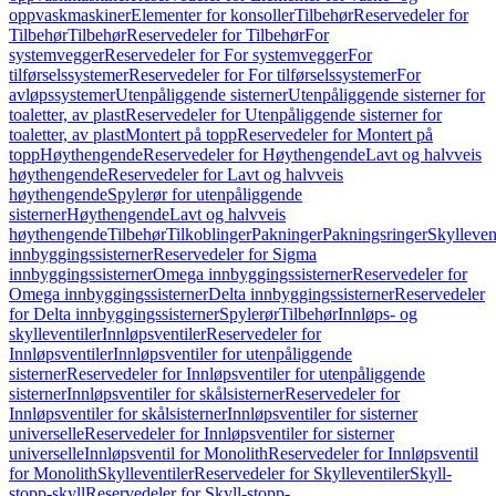
oppvaskmaskiner
Elementer for konsoller
Tilbehør
Reservedeler for
Tilbehør
Tilbehør
Reservedeler for Tilbehør
For
systemvegger
Reservedeler for For systemvegger
For
tilførselssystemer
Reservedeler for For tilførselssystemer
For
avløpssystemer
Utenpåliggende sisterner
Utenpåliggende sisterner for
toaletter, av plast
Reservedeler for Utenpåliggende sisterner for
toaletter, av plast
Montert på topp
Reservedeler for Montert på
topp
Høythengende
Reservedeler for Høythengende
Lavt og halvveis
høythengende
Reservedeler for Lavt og halvveis
høythengende
Spylerør for utenpåliggende
sisterner
Høythengende
Lavt og halvveis
høythengende
Tilbehør
Tilkoblinger
Pakninger
Pakningsringer
Skylleven
innbyggingssisterner
Reservedeler for Sigma
innbyggingssisterner
Omega innbyggingssisterner
Reservedeler for
Omega innbyggingssisterner
Delta innbyggingssisterner
Reservedeler
for Delta innbyggingssisterner
Spylerør
Tilbehør
Innløps- og
skylleventiler
Innløpsventiler
Reservedeler for
Innløpsventiler
Innløpsventiler for utenpåliggende
sisterner
Reservedeler for Innløpsventiler for utenpåliggende
sisterner
Innløpsventiler for skålsisterner
Reservedeler for
Innløpsventiler for skålsisterner
Innløpsventiler for sisterner
universelle
Reservedeler for Innløpsventiler for sisterner
universelle
Innløpsventil for Monolith
Reservedeler for Innløpsventil
for Monolith
Skylleventiler
Reservedeler for Skylleventiler
Skyll-
stopp-skyll
Reservedeler for Skyll-stopp-