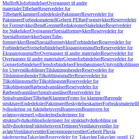
Muffer
Kloforbindelser
Overganger til andre
materialer
Tilbehør
Reservedeler for
Tilbehør
Klammer
Endedeksler
Pakninger
Reservedeler for
Pakninger
Forbruksmateriell
Geberit PE
Rør
Formstykker
Reservedeler
for Formstykker
Bend
Grenrør
Reduksjoner
Stakeluker
Reservedeler
for Stakeluker
Overganger
Spesialformstykker
Reservedeler for
Spesialformstykker
SuperTube-
formstykker
Bend
Spesialformstykker
Forbindelser
Reservedeler for
Forbindelser
Sveiseforbindelser
Ekspansjonsmuffer
Reservedeler for
Ekspansjonsmuffer
Overganger til andre materialer
Reservedeler for
Overganger til andre materialer
Gjengeforbindelser
Reservedeler for
Gjengeforbindelser
Flensforbindelser
Flensbøssinger
Utstyrstilkoblinge
for Utstyrstilkoblinger
Tilslutningsbender
Reservedeler for
Tilslutningsbender
Tilkobliingsmuffer
Reservedeler for
Tilkobliingsmuffer
Tilkoblingsrør
Reservedeler for
Tilkoblingsrør
Rørbendvannlåser
Reservedeler for
Rørbendvannlåser
Spiralvannlåser
Reservedeler for
Spiralvannlåser
Tilbehør
Klammer
Fester for klammer
Bærende
strukturer
Endedeksler
Pakninger
Beskyttelseskapper
Forbruksmateriell
lydisolering og fuktighetsvern
Brannvern
Brannvern for
avløpssystemer
Lydisolering
Isoleringer for
strukturlydutkobling
Isoleringer for strukturlydutkobling og
luftlydisolering
Fuktighetsvern
Tettinger
Ventilatorventiler for
avløp
Ventilatorventiler
Energistoppeventiler
Geberit Pluvia
takdrenering
Takavløp
Reservedeler for Takavløp
Takavløp opptil 12