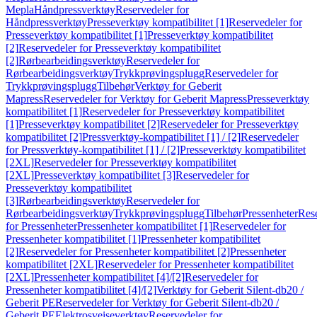
Mepla
Håndpressverktøy
Reservedeler for
Håndpressverktøy
Presseverktøy kompatibilitet [1]
Reservedeler for
Presseverktøy kompatibilitet [1]
Presseverktøy kompatibilitet
[2]
Reservedeler for Presseverktøy kompatibilitet
[2]
Rørbearbeidingsverktøy
Reservedeler for
Rørbearbeidingsverktøy
Trykkprøvingsplugg
Reservedeler for
Trykkprøvingsplugg
Tilbehør
Verktøy for Geberit
Mapress
Reservedeler for Verktøy for Geberit Mapress
Presseverktøy
kompatibilitet [1]
Reservedeler for Presseverktøy kompatibilitet
[1]
Presseverktøy kompatibilitet [2]
Reservedeler for Presseverktøy
kompatibilitet [2]
Pressverktøy-kompatibilitet [1] / [2]
Reservedeler
for Pressverktøy-kompatibilitet [1] / [2]
Presseverktøy kompatibilitet
[2XL]
Reservedeler for Presseverktøy kompatibilitet
[2XL]
Presseverktøy kompatibilitet [3]
Reservedeler for
Presseverktøy kompatibilitet
[3]
Rørbearbeidingsverktøy
Reservedeler for
Rørbearbeidingsverktøy
Trykkprøvingsplugg
Tilbehør
Pressenheter
Res
for Pressenheter
Pressenheter kompatibilitet [1]
Reservedeler for
Pressenheter kompatibilitet [1]
Pressenheter kompatibilitet
[2]
Reservedeler for Pressenheter kompatibilitet [2]
Pressenheter
kompatibilitet [2XL]
Reservedeler for Pressenheter kompatibilitet
[2XL]
Pressenheter kompatibilitet [4]/[2]
Reservedeler for
Pressenheter kompatibilitet [4]/[2]
Verktøy for Geberit Silent-db20 /
Geberit PE
Reservedeler for Verktøy for Geberit Silent-db20 /
Geberit PE
Elektrosveiseverktøy
Reservedeler for