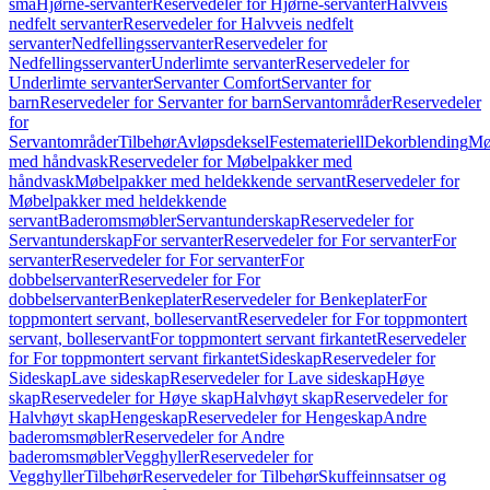
små
Hjørne-servanter
Reservedeler for Hjørne-servanter
Halvveis
nedfelt servanter
Reservedeler for Halvveis nedfelt
servanter
Nedfellingsservanter
Reservedeler for
Nedfellingsservanter
Underlimte servanter
Reservedeler for
Underlimte servanter
Servanter Comfort
Servanter for
barn
Reservedeler for Servanter for barn
Servantområder
Reservedeler
for
Servantområder
Tilbehør
Avløpsdeksel
Festemateriell
Dekorblending
Mø
med håndvask
Reservedeler for Møbelpakker med
håndvask
Møbelpakker med heldekkende servant
Reservedeler for
Møbelpakker med heldekkende
servant
Baderomsmøbler
Servantunderskap
Reservedeler for
Servantunderskap
For servanter
Reservedeler for For servanter
For
servanter
Reservedeler for For servanter
For
dobbelservanter
Reservedeler for For
dobbelservanter
Benkeplater
Reservedeler for Benkeplater
For
toppmontert servant, bolleservant
Reservedeler for For toppmontert
servant, bolleservant
For toppmontert servant firkantet
Reservedeler
for For toppmontert servant firkantet
Sideskap
Reservedeler for
Sideskap
Lave sideskap
Reservedeler for Lave sideskap
Høye
skap
Reservedeler for Høye skap
Halvhøyt skap
Reservedeler for
Halvhøyt skap
Hengeskap
Reservedeler for Hengeskap
Andre
baderomsmøbler
Reservedeler for Andre
baderomsmøbler
Vegghyller
Reservedeler for
Vegghyller
Tilbehør
Reservedeler for Tilbehør
Skuffeinnsatser og