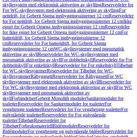
skyllesystem med elektronisk aktivering av skylling
Reservedeler for
For WC-skyllesystem med elektronisk aktivering av skylling
For
nettdrift, for Geberit Sigma innbyggingssisterner 12 cm
Reservedeler
for For nettdrift, for Geberit Sigma innbyggingssisterner 12 cm
Ikke
egnet for Geberit Omega innbyggingssisterner 12 cm
Reservedeler
for Ikke egnet for Geberit Omega innbyggingssisterner 12 cm
For
batteridrift, for Geberit Sigma innbyggingssisterne 12
cm
Reservedeler for For batteridrift, for Geberit Sigma
innbyggingssisterne 12 cm
WC-skyllesystemer med pneumatisk
aktivering av skyll
Reservedeler for WC-skyllesystemer med
pneumatisk aktivering av skyll
For dobbeltskyll
Reservedeler for For
dobbeltskyll
For enkeltskyll
Reservedeler for For enkeltskyll
Tilbehør
for WC-skyllesystemer
Reservedeler for Tilbehør for WC-
skyllesystemer
Råbyggsett
Reservedeler for Råbyggsett
For WC
skyllesystemer med elektronisk aktivering av skyll
Reservedeler for
For WC skyllesystemer med elektronisk aktivering av skyll
For WC
skyllesystemer med pneumatisk aktivering av
skyll
Forbindelser
Geberit Monolith moduler
Sanitærmoduler for
toaletter
Reservedeler for Sanitærmoduler for toaletter
For
vegghengte toaletter
Reservedeler for For vegghengte toaletter
For
gulvstående toaletter
Reservedeler for For gulvstående
toaletter
Tilbehør
Reservedeler for
Tilbehør
Forbruksmateriell
Bidémoduler
Reservedeler for
Bidémoduler
For vegghengte og gulvstående bidéer
Reservedeler for
For vegghengte og gulvstående bidéer
Urinaler
Urinaler, spyledrift,