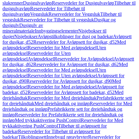
slukrenner
Dusjgulvavløp
Reservedeler for Dusjgulvavløp
Tilbehør til
dusjgulvavløp
Reservedeler for Tilbehør til
dusjgulvavløp
Veggsluk
Reservedeler for Veggsluk
Tilbehør til
veggsluk
Reservedeler for Tilbehør til veggsluk
Dusjkar og
dusjgulv
Dusjgulv av
mineralmateriale
Innbyggingselementer
Nisjebokser til
dusjer
Nisjebokser
Avløpstilkoblinger for dusj og badekar
Avløpsett
for dusjkar, d52
Reservedeler for Avløpsett for dusjkar, d52
Med
avløpsdeksel
Reservedeler for Med avløpsdeksel
Uten
avløpsdeksel
Reservedeler for Uten
avløpsdeksel
Avløpsdeksel
Reservedeler for Avløpsdeksel
Avløpssett
for dusjkar, d62
Reservedeler for Avløpssett for dusjkar, d62
Med
avløpsdeksel
Reservedeler for Med avløpsdeksel
Uten
avløpsdeksel
Reservedeler for Uten avløpsdeksel
Avløpssett for
dusjkar, d90
Reservedeler for Avløpssett for dusjkar, d90
Med
avløpsdeksel
Reservedeler for Med avløpsdeksel
Avløpssett for
badekar, d52
Reservedeler for Avløpssett for badekar, d52
Med
dreiehåndtak
Reservedeler for Med dreiehåndtak
Prefabrikkerte sett
for dreiehåndtak
Med dreiehåndtak og innløp
Reservedeler for Med
dreiehåndtak og innløp
Prefabrikkerte sett for dreiehåndtak og
innløp
Reservedeler for Prefabrikkerte sett for dreiehåndtak og
innløp
Med trykkaktivering PushControl
Reservedeler for Med
trykkaktivering PushControl
Tilbehør til avløpssett for
badekar
Reservedeler for Tilbehør til avløpssett for
badekar
Tilkoblingssett
Innebygd røravbryter
Reservedeler for