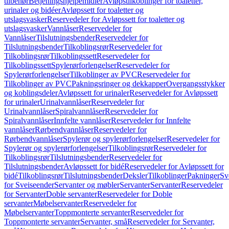
tilbehør
Betjeningshjelpemidler
Avløpstilkoblinger for toaletter,
urinaler og bidéer
Avløpssett for toaletter og
utslagsvasker
Reservedeler for Avløpssett for toaletter og
utslagsvasker
Vannlåser
Reservedeler for
Vannlåser
Tilslutningsbender
Reservedeler for
Tilslutningsbender
Tilkoblingsrør
Reservedeler for
Tilkoblingsrør
Tilkoblingssett
Reservedeler for
Tilkoblingssett
Spylerørforlengelser
Reservedeler for
Spylerørforlengelser
Tilkoblinger av PVC
Reservedeler for
Tilkoblinger av PVC
Pakningsringer og dekkapper
Overgangsstykker
og koblingsdeler
Avløpssett for urinaler
Reservedeler for Avløpssett
for urinaler
Urinalvannlåser
Reservedeler for
Urinalvannlåser
Spiralvannlåser
Reservedeler for
Spiralvannlåser
Innfelte vannlåser
Reservedeler for Innfelte
vannlåser
Rørbendvannlåser
Reservedeler for
Rørbendvannlåser
Spylerør og spylerørforlengelser
Reservedeler for
Spylerør og spylerørforlengelser
Tilkoblingsrør
Reservedeler for
Tilkoblingsrør
Tilslutningsbender
Reservedeler for
Tilslutningsbender
Avløpssett for bidé
Reservedeler for Avløpssett for
bidé
Tilkoblingsrør
Tilslutningsbender
Deksler
Tilkoblinger
Pakninger
Sv
for Sveiseender
Servanter og møbler
Servanter
Servanter
Reservedeler
for Servanter
Doble servanter
Reservedeler for Doble
servanter
Møbelservanter
Reservedeler for
Møbelservanter
Toppmonterte servanter
Reservedeler for
Toppmonterte servanter
Servanter, små
Reservedeler for Servanter,