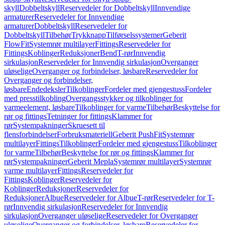
skyll
Dobbeltskyll
Reservedeler for Dobbeltskyll
Innvendige
armaturer
Reservedeler for Innvendige
armaturer
Dobbeltskyll
Reservedeler for
Dobbeltskyll
Tilbehør
Trykknapp
Tilførselssystemer
Geberit
FlowFit
Systemrør multilayer
Fittings
Reservedeler for
Fittings
Koblinger
Reduksjoner
Bend
T-rør
Innvendig
sirkulasjon
Reservedeler for Innvendig sirkulasjon
Overganger
uløselige
Overganger og forbindelser, løsbare
Reservedeler for
Overganger og forbindelser,
løsbare
Endedeksler
Tilkoblinger
Fordeler med gjengestuss
Fordeler
med presstilkobling
Overgangsstykker og tilkoblinger for
varmeelement, løsbare
Tilkoblinger for varme
Tilbehør
Beskyttelse for
rør og fittings
Tetninger for fittings
Klammer for
rør
Systempakninger
Skruesett til
flensforbindelser
Forbruksmateriell
Geberit PushFit
Systemrør
multilayer
Fittings
Tilkoblinger
Fordeler med gjengestuss
Tilkoblinger
for varme
Tilbehør
Beskyttelse for rør og fittings
Klammer for
rør
Systempakninger
Geberit Mepla
Systemrør multilayer
Systemrør
varme multilayer
Fittings
Reservedeler for
Fittings
Koblinger
Reservedeler for
Koblinger
Reduksjoner
Reservedeler for
Reduksjoner
Albue
Reservedeler for Albue
T-rør
Reservedeler for T-
rør
Innvendig sirkulasjon
Reservedeler for Innvendig
sirkulasjon
Overganger uløselige
Reservedeler for Overganger
uløselige
Overganger og forbindelser, løsbare
Reservedeler for