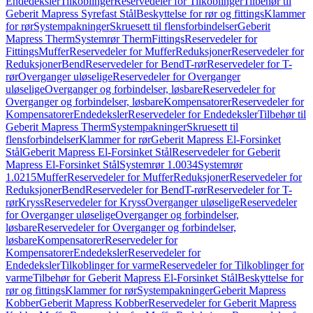
Endedeksler
Tilkoblinger
Reservedeler for Tilkoblinger
Tilbehør til
Geberit Mapress Syrefast Stål
Beskyttelse for rør og fittings
Klammer
for rør
Systempakninger
Skruesett til flensforbindelser
Geberit
Mapress Therm
Systemrør Therm
Fittings
Reservedeler for
Fittings
Muffer
Reservedeler for Muffer
Reduksjoner
Reservedeler for
Reduksjoner
Bend
Reservedeler for Bend
T-rør
Reservedeler for T-
rør
Overganger uløselige
Reservedeler for Overganger
uløselige
Overganger og forbindelser, løsbare
Reservedeler for
Overganger og forbindelser, løsbare
Kompensatorer
Reservedeler for
Kompensatorer
Endedeksler
Reservedeler for Endedeksler
Tilbehør til
Geberit Mapress Therm
Systempakninger
Skruesett til
flensforbindelser
Klammer for rør
Geberit Mapress El-Forsinket
Stål
Geberit Mapress El-Forsinket Stål
Reservedeler for Geberit
Mapress El-Forsinket Stål
Systemrør 1.0034
Systemrør
1.0215
Muffer
Reservedeler for Muffer
Reduksjoner
Reservedeler for
Reduksjoner
Bend
Reservedeler for Bend
T-rør
Reservedeler for T-
rør
Kryss
Reservedeler for Kryss
Overganger uløselige
Reservedeler
for Overganger uløselige
Overganger og forbindelser,
løsbare
Reservedeler for Overganger og forbindelser,
løsbare
Kompensatorer
Reservedeler for
Kompensatorer
Endedeksler
Reservedeler for
Endedeksler
Tilkoblinger for varme
Reservedeler for Tilkoblinger for
varme
Tilbehør for Geberit Mapress El-Forsinket Stål
Beskyttelse for
rør og fittings
Klammer for rør
Systempakninger
Geberit Mapress
Kobber
Geberit Mapress Kobber
Reservedeler for Geberit Mapress