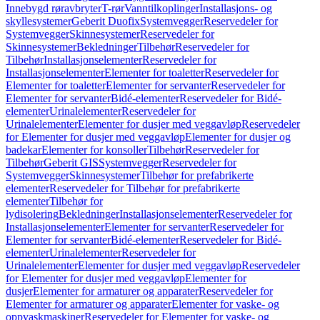
Innebygd røravbryter
T-rør
Vanntilkoplinger
Installasjons- og
skyllesystemer
Geberit Duofix
Systemvegger
Reservedeler for
Systemvegger
Skinnesystemer
Reservedeler for
Skinnesystemer
Bekledninger
Tilbehør
Reservedeler for
Tilbehør
Installasjonselementer
Reservedeler for
Installasjonselementer
Elementer for toaletter
Reservedeler for
Elementer for toaletter
Elementer for servanter
Reservedeler for
Elementer for servanter
Bidé-elementer
Reservedeler for Bidé-
elementer
Urinalelementer
Reservedeler for
Urinalelementer
Elementer for dusjer med veggavløp
Reservedeler
for Elementer for dusjer med veggavløp
Elementer for dusjer og
badekar
Elementer for konsoller
Tilbehør
Reservedeler for
Tilbehør
Geberit GIS
Systemvegger
Reservedeler for
Systemvegger
Skinnesystemer
Tilbehør for prefabrikerte
elementer
Reservedeler for Tilbehør for prefabrikerte
elementer
Tilbehør for
lydisolering
Bekledninger
Installasjonselementer
Reservedeler for
Installasjonselementer
Elementer for servanter
Reservedeler for
Elementer for servanter
Bidé-elementer
Reservedeler for Bidé-
elementer
Urinalelementer
Reservedeler for
Urinalelementer
Elementer for dusjer med veggavløp
Reservedeler
for Elementer for dusjer med veggavløp
Elementer for
dusjer
Elementer for armaturer og apparater
Reservedeler for
Elementer for armaturer og apparater
Elementer for vaske- og
oppvaskmaskiner
Reservedeler for Elementer for vaske- og