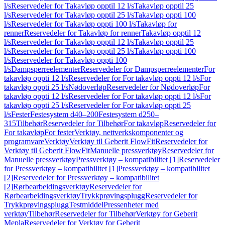
l/s
Reservedeler for Takavløp opptil 12 l/s
Takavløp opptil 25
l/s
Reservedeler for Takavløp opptil 25 l/s
Takavløp oppti 100
l/s
Reservedeler for Takavløp oppti 100 l/s
Takavløp for
renner
Reservedeler for Takavløp for renner
Takavløp opptil 12
l/s
Reservedeler for Takavløp opptil 12 l/s
Takavløp opptil 25
l/s
Reservedeler for Takavløp opptil 25 l/s
Takavløp oppti 100
l/s
Reservedeler for Takavløp oppti 100
l/s
Dampsperreelementer
Reservedeler for Dampsperreelementer
For
takavløp oppti 12 l/s
Reservedeler for For takavløp oppti 12 l/s
For
takavløp oppti 25 l/s
Nødoverløp
Reservedeler for Nødoverløp
For
takavløp oppti 12 l/s
Reservedeler for For takavløp oppti 12 l/s
For
takavløp oppti 25 l/s
Reservedeler for For takavløp oppti 25
l/s
Fester
Festesystem d40–200
Festesystem d250–
315
Tilbehør
Reservedeler for Tilbehør
For takavløp
Reservedeler for
For takavløp
For fester
Verktøy, nettverkskomponenter og
programvare
Verktøy
Verktøy til Geberit FlowFit
Reservedeler for
Verktøy til Geberit FlowFit
Manuelle pressverktøy
Reservedeler for
Manuelle pressverktøy
Pressverktøy – kompatibilitet [1]
Reservedeler
for Pressverktøy – kompatibilitet [1]
Pressverktøy – kompatibilitet
[2]
Reservedeler for Pressverktøy – kompatibilitet
[2]
Rørbearbeidingsverktøy
Reservedeler for
Rørbearbeidingsverktøy
Trykkprøvingsplugg
Reservedeler for
Trykkprøvingsplugg
Testmiddel
Pressenheter med
verktøy
Tilbehør
Reservedeler for Tilbehør
Verktøy for Geberit
Mepla
Reservedeler for Verktøy for Geberit