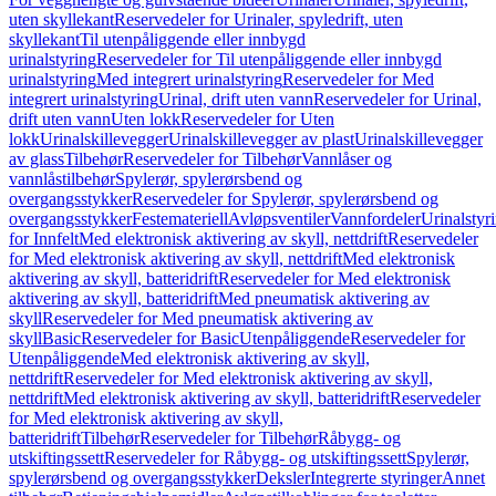
uten skyllekant
Reservedeler for Urinaler, spyledrift, uten
skyllekant
Til utenpåliggende eller innbygd
urinalstyring
Reservedeler for Til utenpåliggende eller innbygd
urinalstyring
Med integrert urinalstyring
Reservedeler for Med
integrert urinalstyring
Urinal, drift uten vann
Reservedeler for Urinal,
drift uten vann
Uten lokk
Reservedeler for Uten
lokk
Urinalskillevegger
Urinalskillevegger av plast
Urinalskillevegger
av glass
Tilbehør
Reservedeler for Tilbehør
Vannlåser og
vannlåstilbehør
Spylerør, spylerørsbend og
overgangsstykker
Reservedeler for Spylerør, spylerørsbend og
overgangsstykker
Festemateriell
Avløpsventiler
Vannfordeler
Urinalstyr
for Innfelt
Med elektronisk aktivering av skyll, nettdrift
Reservedeler
for Med elektronisk aktivering av skyll, nettdrift
Med elektronisk
aktivering av skyll, batteridrift
Reservedeler for Med elektronisk
aktivering av skyll, batteridrift
Med pneumatisk aktivering av
skyll
Reservedeler for Med pneumatisk aktivering av
skyll
Basic
Reservedeler for Basic
Utenpåliggende
Reservedeler for
Utenpåliggende
Med elektronisk aktivering av skyll,
nettdrift
Reservedeler for Med elektronisk aktivering av skyll,
nettdrift
Med elektronisk aktivering av skyll, batteridrift
Reservedeler
for Med elektronisk aktivering av skyll,
batteridrift
Tilbehør
Reservedeler for Tilbehør
Råbygg- og
utskiftingssett
Reservedeler for Råbygg- og utskiftingssett
Spylerør,
spylerørsbend og overgangsstykker
Deksler
Integrerte styringer
Annet