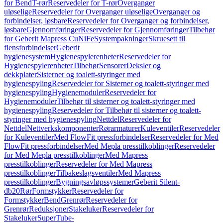
for Bend
T-rør
Reservedeler for T-rør
Overganger
uløselige
Reservedeler for Overganger uløselige
Overganger og
forbindelser, løsbare
Reservedeler for Overganger og forbindelser,
løsbare
Gjennomføringer
Reservedeler for Gjennomføringer
Tilbehør
for Geberit Mapress CuNiFe
Systempakninger
Skruesett til
flensforbindelser
Geberit
hygienesystem
Hygienespylerenheter
Reservedeler for
Hygienespylerenheter
Tilbehør
Sensorer
Deksler og
dekkplater
Sisterner og toalett-styringer med
hygienespyling
Reservedeler for Sisterner og toalett-styringer med
hygienespyling
Hygienemoduler
Reservedeler for
Hygienemoduler
Tilbehør til sisterner og toalett-styringer med
hygienespyling
Reservedeler for Tilbehør til sisterner og toalett-
styringer med hygienespyling
Nettdel
Reservedeler for
Nettdel
Nettverkskomponenter
Rørarmaturer
Kuleventiler
Reservedeler
for Kuleventiler
Med FlowFit pressforbindelser
Reservedeler for Med
FlowFit pressforbindelser
Med Mepla presstilkoblinger
Reservedeler
for Med Mepla presstilkoblinger
Med Mapress
presstilkoblinger
Reservedeler for Med Mapress
presstilkoblinger
Tilbakeslagsventiler
Med Mapress
presstilkoblinger
Bygningsavløpssystemer
Geberit Silent-
db20
Rør
Formstykker
Reservedeler for
Formstykker
Bend
Grenrør
Reservedeler for
Grenrør
Reduksjoner
Stakeluker
Reservedeler for
Stakeluker
SuperTube-