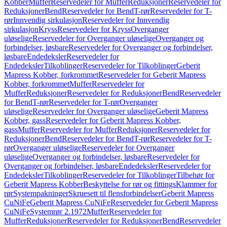
Kobber
Muffer
Reservedeler for Muffer
Reduksjoner
Reservedeler for
Reduksjoner
Bend
Reservedeler for Bend
T-rør
Reservedeler for T-
rør
Innvendig sirkulasjon
Reservedeler for Innvendig
sirkulasjon
Kryss
Reservedeler for Kryss
Overganger
uløselige
Reservedeler for Overganger uløselige
Overganger og
forbindelser, løsbare
Reservedeler for Overganger og forbindelser,
løsbare
Endedeksler
Reservedeler for
Endedeksler
Tilkoblinger
Reservedeler for Tilkoblinger
Geberit
Mapress Kobber, forkrommet
Reservedeler for Geberit Mapress
Kobber, forkrommet
Muffer
Reservedeler for
Muffer
Reduksjoner
Reservedeler for Reduksjoner
Bend
Reservedeler
for Bend
T-rør
Reservedeler for T-rør
Overganger
uløselige
Reservedeler for Overganger uløselige
Geberit Mapress
Kobber, gass
Reservedeler for Geberit Mapress Kobber,
gass
Muffer
Reservedeler for Muffer
Reduksjoner
Reservedeler for
Reduksjoner
Bend
Reservedeler for Bend
T-rør
Reservedeler for T-
rør
Overganger uløselige
Reservedeler for Overganger
uløselige
Overganger og forbindelser, løsbare
Reservedeler for
Overganger og forbindelser, løsbare
Endedeksler
Reservedeler for
Endedeksler
Tilkoblinger
Reservedeler for Tilkoblinger
Tilbehør for
Geberit Mapress Kobber
Beskyttelse for rør og fittings
Klammer for
rør
Systempakninger
Skruesett til flensforbindelser
Geberit Mapress
CuNiFe
Geberit Mapress CuNiFe
Reservedeler for Geberit Mapress
CuNiFe
Systemrør 2.1972
Muffer
Reservedeler for
Muffer
Reduksjoner
Reservedeler for Reduksjoner
Bend
Reservedeler