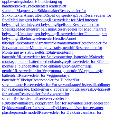
oppbevaringsbokser
Håndklestang og
håndklekroker
Lyselementer
Hendler
Sett
støtteben
Magnettavler
Stikkontakter
Reservedeler for
Stikkontakter
Annet tilbehør
Speil og speilskap
Speil
Reservedeler for
Speil
Med integrert belysning
Reservedeler for Med integrert
belysning
Uten integrert belysning
Speilskap
Reservedeler for
Speilskap
Med integrert belysning
Reservedeler for Med integrert
belysning
Uten integrert belysning
Reservedeler for Uten integrert
belysning
Tilbehør
Lyselementer
Hendler
Annet
tilbehør
Stikkontakter
Armaturer
Servantarmaturer
Reservedeler for
Servantarmaturer
Montering av stativ, nettdrift
Reservedeler for
Montering av stativ, nettdrift
Stativmontering,
batteridrift
Reservedeler for Stativmontering, batteridrift
Stående
montasje, blandebatteri med enhåndsgrep
Reservedeler for Stående
montasje, blandebatteri med enhåndsgrep
Veggmontasje,
nettdrift
Reservedeler for Veggmontasje, nettdrift
Veggmontasje,
batteridrift
Reservedeler for Veggmontasje,
batteridrift
Tilbehør
Reservedeler for Tilbehør
For
servantkraner
Reservedeler for For servantkraner
Utstyrstilkoblinger
for vaskeområde, kjøkkenvask, apparater og utslagsvask
Avløpssett
for servant
Reservedeler for Avløpssett for
servant
Rørbendvannlåser
Reservedeler for
Rørbendvannlåser
Dykkrørvannlåser for servanter
Reservedeler for
Dykkrørvannlåser for servanter
Dykkrørvannlåser for servanter,
plassbeparende modell
Reservedeler for Dykkrørvannlåser for