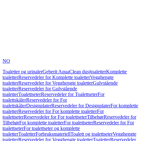
NO
Toaletter og urinaler
Geberit AquaClean dusjtoaletter
Komplette
toaletter
Reservedeler for Komplette toaletter
Vegghengte
toaletter
Reservedeler for Vegghengte toaletter
Gulvstående
toaletter
Reservedeler for Gulvstående
toaletter
Toalettseter
Reservedeler for Toalettseter
For
toalettskåler
Reservedeler for For
toalettskåler
Designplater
Reservedeler for Designplater
For komplette
toaletter
Reservedeler for For komplette toaletter
For
toalettseter
Reservedeler for For toalettseter
Tilbehør
Reservedeler for
Tilbehør
For komplette toaletter
For toalettseter
Reservedeler for For
toalettseter
For toalettseter og komplette
toaletter
Toaletter
Forbruksmateriell
Toalett og toalettseter
Vegghengte
toaletter
Reservedeler for Vegghengte toaletter
Toaletter
Reservedeler