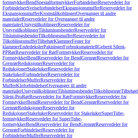
formstykker
Bend
Spesialformstykker
Forbindelser
Reservedeler for
Forbindelser
Sveiseforbindelser
Ekspansjonsmuffer
Reservedeler for
Ekspansjonsmuffer
Kromstålkoblinger
Overganger til andre
materialer
Reservedeler for Overganger til andre
materialer
Utstyrstilkoblinger
Reservedeler for
Utstyrstilkoblinger
Tilslutningsbender
Reservedeler for
Tilslutningsbender
Tilkoblingsmuffer
Reservedeler for
Tilkoblingsmuffer
Tilbehør
Klammer
Fester for
klammer
Endedeksler
Pakninger
Forbruksmateriell
Geberit Silent-
PP
Rør
Reservedeler for Rør
Formstykker
Reservedeler for
Formstykker
Bend
Reservedeler for Bend
Grenrør
Reservedeler for
Grenrør
Reduksjoner
Reservedeler for
Reduksjoner
Stakeluker
Reservedeler for
Stakeluker
Forbindelser
Reservedeler for
Forbindelser
Muffer
Reservedeler for
Muffer
Kloforbindelser
Overganger til andre
materialer
Utstyrstilkoblinger
Tilslutningsbender
Tilkoblingsrør
Tilbehør
Silent-Pro
Rør
Reservedeler for Rør
Formstykker
Reservedeler for
Formstykker
Bend
Reservedeler for Bend
Grenrør
Reservedeler for
Grenrør
Reduksjoner
Reservedeler for
Reduksjoner
Stakeluker
Reservedeler for Stakeluker
SuperTube-
formstykker
Reservedeler for SuperTube-
formstykker
Bend
Reservedeler for Bend
Grenrør
Reservedeler for
Grenrør
Forbindelser
Reservedeler for
Forbindelser
Muffer
Reservedeler for