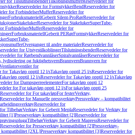
er for Tilslutningsbender
Tilkoblingsmuffer
Reservedeler for
mstykker
Reservedeler for Formstykker
Bend
Reservedeler for
eler for Forbindelser
Muffer
Reservedeler for
nger
Forbruksmateriell
Geberit Silent-Pro
Rør
Reservedeler for
duksjoner
Stakeluker
Reservedeler for Stakeluker
SuperTube-
or Forbindelser
Muffer
Reservedeler for
ninger
Forbruksmateriell
Geberit PE
Rør
Formstykker
Reservedeler for
kker
SuperTube-
nsjonsmuffer
Overganger til andre materialer
Reservedeler for
ervedeler for Utstyrstilkoblinger
Tilslutningsbender
Reservedeler for
rvedeler for Rørbendvannlåser
Spiralvannlåser
Reservedeler for
 lydisolering og fuktighetsvern
Brannvern
Brannvern for
Ventilatorventiler for
 for Takavløp opptil 12 l/s
Takavløp opptil 25 l/s
Reservedeler for
Takavløp opptil 12 l/s
Reservedeler for Takavløp opptil 12 l/s
Takavløp
edeler for Dampsperreelementer
For takavløp oppti 12
deler for For takavløp oppti 12 l/s
For takavløp oppti 25
Reservedeler for For takavløp
For fester
Verktøy,
Reservedeler for Manuelle pressverktøy
Pressverktøy – kompatibilitet
arbeidingsverktøy
Reservedeler for
for Tilbehør
Verktøy for Geberit Mepla
Reservedeler for Verktøy for
itet [1]
Presseverktøy kompatibilitet [2]
Reservedeler for
kprøvingsplugg
Tilbehør
Verktøy for Geberit Mapress
Reservedeler for
Reservedeler for Presseverktøy kompatibilitet [2]
Pressverktøy-
 kompatibilitet [2XL]
Presseverktøy kompatibilitet [3]
Reservedeler for