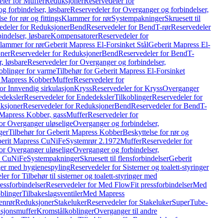
ler for Muffer
Reduksjoner
Reservedeler for
g forbindelser, løsbare
Reservedeler for Overganger og forbindelser,
se for rør og fittings
Klammer for rør
Systempakninger
Skruesett til
edeler for Reduksjoner
Bend
Reservedeler for Bend
T-rør
Reservedeler
indelser, løsbare
Kompensatorer
Reservedeler for
lammer for rør
Geberit Mapress El-Forsinket Stål
Geberit Mapress El-
ner
Reservedeler for Reduksjoner
Bend
Reservedeler for Bend
T-
, løsbare
Reservedeler for Overganger og forbindelser,
oblinger for varme
Tilbehør for Geberit Mapress El-Forsinket
t Mapress Kobber
Muffer
Reservedeler for
or Innvendig sirkulasjon
Kryss
Reservedeler for Kryss
Overganger
deksler
Reservedeler for Endedeksler
Tilkoblinger
Reservedeler for
ksjoner
Reservedeler for Reduksjoner
Bend
Reservedeler for Bend
T-
 Mapress Kobber, gass
Muffer
Reservedeler for
or Overganger uløselige
Overganger og forbindelser,
ger
Tilbehør for Geberit Mapress Kobber
Beskyttelse for rør og
berit Mapress CuNiFe
Systemrør 2.1972
Muffer
Reservedeler for
or Overganger uløselige
Overganger og forbindelser,
ss CuNiFe
Systempakninger
Skruesett til flensforbindelser
Geberit
nger med hygienespyling
Reservedeler for Sisterner og toalett-styringer
er for Tilbehør til sisterner og toalett-styringer med
essforbindelser
Reservedeler for Med FlowFit pressforbindelser
Med
blinger
Tilbakeslagsventiler
Med Mapress
enrør
Reduksjoner
Stakeluker
Reservedeler for Stakeluker
SuperTube-
nsjonsmuffer
Kromstålkoblinger
Overganger til andre