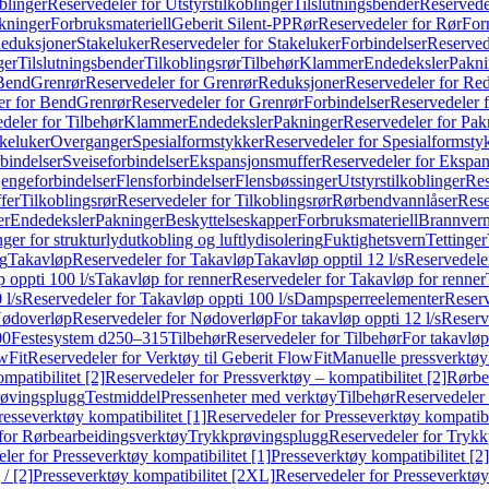
blinger
Reservedeler for Utstyrstilkoblinger
Tilslutningsbender
Reservedel
kninger
Forbruksmateriell
Geberit Silent-PP
Rør
Reservedeler for Rør
For
Reduksjoner
Stakeluker
Reservedeler for Stakeluker
Forbindelser
Reserved
ger
Tilslutningsbender
Tilkoblingsrør
Tilbehør
Klammer
Endedeksler
Pakni
 Bend
Grenrør
Reservedeler for Grenrør
Reduksjoner
Reservedeler for Re
er for Bend
Grenrør
Reservedeler for Grenrør
Forbindelser
Reservedeler f
deler for Tilbehør
Klammer
Endedeksler
Pakninger
Reservedeler for Pak
akeluker
Overganger
Spesialformstykker
Reservedeler for Spesialformsty
bindelser
Sveiseforbindelser
Ekspansjonsmuffer
Reservedeler for Ekspa
jengeforbindelser
Flensforbindelser
Flensbøssinger
Utstyrstilkoblinger
Res
fer
Tilkoblingsrør
Reservedeler for Tilkoblingsrør
Rørbendvannlåser
Rese
er
Endedeksler
Pakninger
Beskyttelseskapper
Forbruksmateriell
Brannvern,
nger for strukturlydutkobling og luftlydisolering
Fuktighetsvern
Tettinger
ng
Takavløp
Reservedeler for Takavløp
Takavløp opptil 12 l/s
Reservedeler
 oppti 100 l/s
Takavløp for renner
Reservedeler for Takavløp for renner
 l/s
Reservedeler for Takavløp oppti 100 l/s
Dampsperreelementer
Reserv
ødoverløp
Reservedeler for Nødoverløp
For takavløp oppti 12 l/s
Reserve
00
Festesystem d250–315
Tilbehør
Reservedeler for Tilbehør
For takavløp
wFit
Reservedeler for Verktøy til Geberit FlowFit
Manuelle pressverktøy
mpatibilitet [2]
Reservedeler for Pressverktøy – kompatibilitet [2]
Rørbe
røvingsplugg
Testmiddel
Pressenheter med verktøy
Tilbehør
Reservedeler 
resseverktøy kompatibilitet [1]
Reservedeler for Presseverktøy kompatibil
for Rørbearbeidingsverktøy
Trykkprøvingsplugg
Reservedeler for Tryk
ler for Presseverktøy kompatibilitet [1]
Presseverktøy kompatibilitet [2]
/ [2]
Presseverktøy kompatibilitet [2XL]
Reservedeler for Presseverktøy