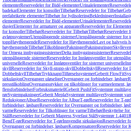
elementer
Reservedeler for Bidé-elementer
Urinalelementer
Reservedele
badekar
Elementer for konsoller
Tilbehør
Reservedeler for Tilbehør
Gebe
prefabrikerte elementer
Tilbehør for lydisolering
Bekledninger
Installas
elementer
Reservedeler for Bidé-elementer
Urinalelementer
Reservedele
dusjer
Elementer for armaturer og apparater
Reservedeler for Elementer
for konsoller
Tilbehør
Reservedeler for Tilbehør
Tilbehør
Reservedeler f
avløpssystemer
Utenpåliggende sisterner
Utenpåliggende sisterner for to
topp
Høythengende
Reservedeler for Høythengende
Lavt og halvveis 
høythengende
Tilbehør
Tilkoblinger
Pakninger
Pakningsringer
Skylleven
for Omega innbyggingssisterner
Delta innbyggingssisterner
Reservedel
utenpåliggende sisterner
Reservedeler for Innløpsventiler for utenpålig
universelle
Reservedeler for Innløpsventiler for sisterner universelle
Inn
skyll
Reservedeler for Skyll-stopp-skyll
Dobbeltskyll
Reservedeler for 
Dobbeltskyll
Tilbehør
Trykknapp
Tilførselssystemer
Geberit FlowFit
Sys
sirkulasjon
Overganger uløselige
Overganger og forbindelser, løsbare
R
presstilkobling
Overgangsstykker og tilkoblinger for varmeelement, lø
flensforbindelser
Forbruksmateriell
Geberit PushFit
Systemrør multilaye
rør
Systempakninger
Geberit Mepla
Systemrør multilayer
Systemrør var
Reduksjoner
Albue
Reservedeler for Albue
T-rør
Reservedeler for T-rør
forbindelser, løsbare
Reservedeler for Overganger og forbindelser, løs
varme
Reservedeler for Tilkoblinger for varme
Tilbehør
Beskyttelse for 
Stål
Reservedeler for Geberit Mapress Syrefast Stål
Systemrør 1.4401
R
Bend
T-rør
Reservedeler for T-rør
Innvendig sirkulasjon
Reservedeler fo
Overganger og forbindelser, løsbare
Kompensatorer
Reservedeler for 