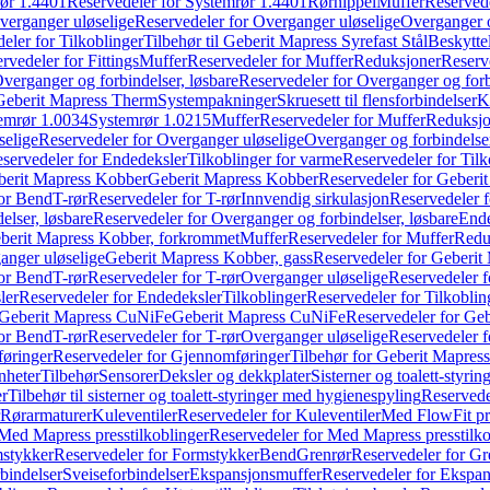
ør 1.4401
Reservedeler for Systemrør 1.4401
Rørnippel
Muffer
Reservede
verganger uløselige
Reservedeler for Overganger uløselige
Overganger o
eler for Tilkoblinger
Tilbehør til Geberit Mapress Syrefast Stål
Beskyttel
rvedeler for Fittings
Muffer
Reservedeler for Muffer
Reduksjoner
Reserv
verganger og forbindelser, løsbare
Reservedeler for Overganger og forb
 Geberit Mapress Therm
Systempakninger
Skruesett til flensforbindelser
K
emrør 1.0034
Systemrør 1.0215
Muffer
Reservedeler for Muffer
Reduksjo
selige
Reservedeler for Overganger uløselige
Overganger og forbindelser
servedeler for Endedeksler
Tilkoblinger for varme
Reservedeler for Tilk
berit Mapress Kobber
Geberit Mapress Kobber
Reservedeler for Geberi
for Bend
T-rør
Reservedeler for T-rør
Innvendig sirkulasjon
Reservedeler f
elser, løsbare
Reservedeler for Overganger og forbindelser, løsbare
Ende
eberit Mapress Kobber, forkrommet
Muffer
Reservedeler for Muffer
Redu
anger uløselige
Geberit Mapress Kobber, gass
Reservedeler for Geberit
for Bend
T-rør
Reservedeler for T-rør
Overganger uløselige
Reservedeler f
ler
Reservedeler for Endedeksler
Tilkoblinger
Reservedeler for Tilkoblin
Geberit Mapress CuNiFe
Geberit Mapress CuNiFe
Reservedeler for Ge
for Bend
T-rør
Reservedeler for T-rør
Overganger uløselige
Reservedeler f
øringer
Reservedeler for Gjennomføringer
Tilbehør for Geberit Mapre
nheter
Tilbehør
Sensorer
Deksler og dekkplater
Sisterner og toalett-styri
er
Tilbehør til sisterner og toalett-styringer med hygienespyling
Reservedel
Rørarmaturer
Kuleventiler
Reservedeler for Kuleventiler
Med FlowFit pr
Med Mapress presstilkoblinger
Reservedeler for Med Mapress presstilko
stykker
Reservedeler for Formstykker
Bend
Grenrør
Reservedeler for Gr
bindelser
Sveiseforbindelser
Ekspansjonsmuffer
Reservedeler for Ekspa