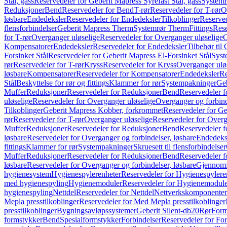
Stål, gass
Reservedeler for Geberit Mapress Syrefast Stål, gass
Systemr
Reduksjoner
Bend
Reservedeler for Bend
T-rør
Reservedeler for T-rør
O
løsbare
Endedeksler
Reservedeler for Endedeksler
Tilkoblinger
Reserved
flensforbindelser
Geberit Mapress Therm
Systemrør Therm
Fittings
Rese
for T-rør
Overganger uløselige
Reservedeler for Overganger uløselige
O
Kompensatorer
Endedeksler
Reservedeler for Endedeksler
Tilbehør til
Forsinket Stål
Reservedeler for Geberit Mapress El-Forsinket Stål
Syst
rør
Reservedeler for T-rør
Kryss
Reservedeler for Kryss
Overganger ulø
løsbare
Kompensatorer
Reservedeler for Kompensatorer
Endedeksler
Re
Stål
Beskyttelse for rør og fittings
Klammer for rør
Systempakninger
Ge
Muffer
Reduksjoner
Reservedeler for Reduksjoner
Bend
Reservedeler 
uløselige
Reservedeler for Overganger uløselige
Overganger og forbind
Tilkoblinger
Geberit Mapress Kobber, forkrommet
Reservedeler for G
rør
Reservedeler for T-rør
Overganger uløselige
Reservedeler for Overg
Muffer
Reduksjoner
Reservedeler for Reduksjoner
Bend
Reservedeler 
løsbare
Reservedeler for Overganger og forbindelser, løsbare
Endedeks
fittings
Klammer for rør
Systempakninger
Skruesett til flensforbindelser
Muffer
Reduksjoner
Reservedeler for Reduksjoner
Bend
Reservedeler 
løsbare
Reservedeler for Overganger og forbindelser, løsbare
Gjennomf
hygienesystem
Hygienespylerenheter
Reservedeler for Hygienespylere
med hygienespyling
Hygienemoduler
Reservedeler for Hygienemodul
hygienespyling
Nettdel
Reservedeler for Nettdel
Nettverkskomponenter
Mepla presstilkoblinger
Reservedeler for Med Mepla presstilkoblinger
presstilkoblinger
Bygningsavløpssystemer
Geberit Silent-db20
Rør
Form
formstykker
Bend
Spesialformstykker
Forbindelser
Reservedeler for For