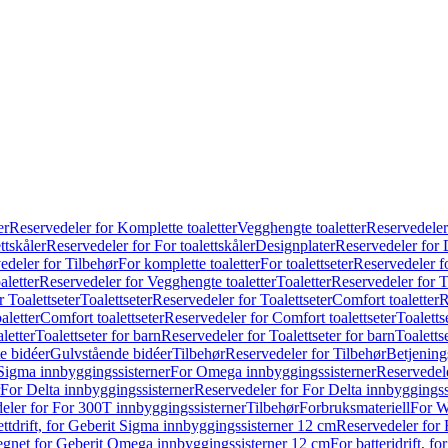
er
Reservedeler for Komplette toaletter
Vegghengte toaletter
Reservedeler
ttskåler
Reservedeler for For toalettskåler
Designplater
Reservedeler for 
edeler for Tilbehør
For komplette toaletter
For toalettseter
Reservedeler fo
aletter
Reservedeler for Vegghengte toaletter
Toaletter
Reservedeler for T
 Toalettseter
Toalettseter
Reservedeler for Toalettseter
Comfort toaletter
R
aletter
Comfort toalettseter
Reservedeler for Comfort toalettseter
Toaletts
letter
Toalettseter for barn
Reservedeler for Toalettseter for barn
Toaletts
e bidéer
Gulvstående bidéer
Tilbehør
Reservedeler for Tilbehør
Betjening
Sigma innbyggingssisterner
For Omega innbyggingssisterner
Reservedel
For Delta innbyggingssisterner
Reservedeler for For Delta innbyggingss
eler for For 300T innbyggingssisterner
Tilbehør
Forbruksmateriell
For W
ettdrift, for Geberit Sigma innbyggingssisterner 12 cm
Reservedeler for 
 egnet for Geberit Omega innbyggingssisterner 12 cm
For batteridrift, 