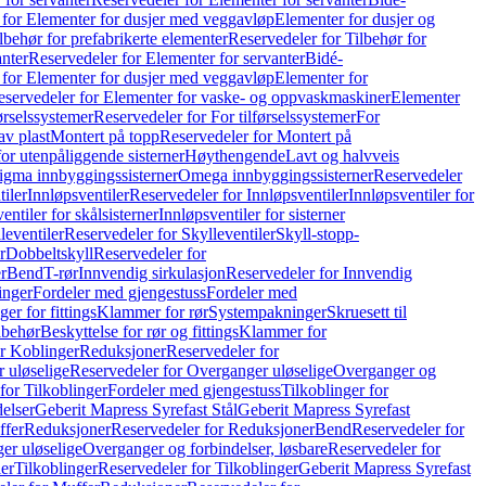
 for Elementer for dusjer med veggavløp
Elementer for dusjer og
lbehør for prefabrikerte elementer
Reservedeler for Tilbehør for
anter
Reservedeler for Elementer for servanter
Bidé-
 for Elementer for dusjer med veggavløp
Elementer for
eservedeler for Elementer for vaske- og oppvaskmaskiner
Elementer
førselssystemer
Reservedeler for For tilførselssystemer
For
av plast
Montert på topp
Reservedeler for Montert på
for utenpåliggende sisterner
Høythengende
Lavt og halvveis
Sigma innbyggingssisterner
Omega innbyggingssisterner
Reservedeler
tiler
Innløpsventiler
Reservedeler for Innløpsventiler
Innløpsventiler for
ntiler for skålsisterner
Innløpsventiler for sisterner
leventiler
Reservedeler for Skylleventiler
Skyll-stopp-
r
Dobbeltskyll
Reservedeler for
r
Bend
T-rør
Innvendig sirkulasjon
Reservedeler for Innvendig
inger
Fordeler med gjengestuss
Fordeler med
ger for fittings
Klammer for rør
Systempakninger
Skruesett til
lbehør
Beskyttelse for rør og fittings
Klammer for
or Koblinger
Reduksjoner
Reservedeler for
 uløselige
Reservedeler for Overganger uløselige
Overganger og
for Tilkoblinger
Fordeler med gjengestuss
Tilkoblinger for
delser
Geberit Mapress Syrefast Stål
Geberit Mapress Syrefast
ffer
Reduksjoner
Reservedeler for Reduksjoner
Bend
Reservedeler for
er uløselige
Overganger og forbindelser, løsbare
Reservedeler for
er
Tilkoblinger
Reservedeler for Tilkoblinger
Geberit Mapress Syrefast