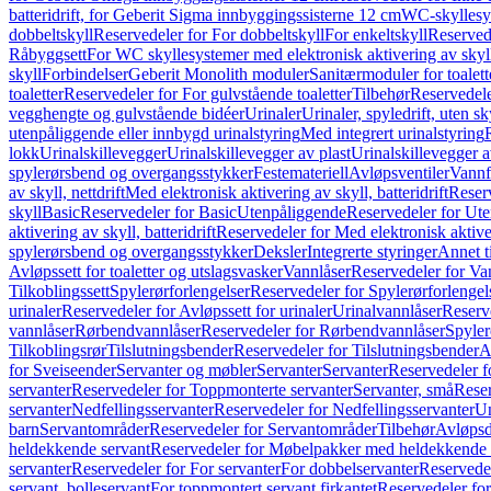
batteridrift, for Geberit Sigma innbyggingssisterne 12 cm
WC-skyllesys
dobbeltskyll
Reservedeler for For dobbeltskyll
For enkeltskyll
Reservede
Råbyggsett
For WC skyllesystemer med elektronisk aktivering av skyl
skyll
Forbindelser
Geberit Monolith moduler
Sanitærmoduler for toalett
toaletter
Reservedeler for For gulvstående toaletter
Tilbehør
Reservedele
vegghengte og gulvstående bidéer
Urinaler
Urinaler, spyledrift, uten s
utenpåliggende eller innbygd urinalstyring
Med integrert urinalstyring
lokk
Urinalskillevegger
Urinalskillevegger av plast
Urinalskillevegger a
spylerørsbend og overgangsstykker
Festemateriell
Avløpsventiler
Vannf
av skyll, nettdrift
Med elektronisk aktivering av skyll, batteridrift
Reserv
skyll
Basic
Reservedeler for Basic
Utenpåliggende
Reservedeler for Ut
aktivering av skyll, batteridrift
Reservedeler for Med elektronisk aktiveri
spylerørsbend og overgangsstykker
Deksler
Integrerte styringer
Annet t
Avløpssett for toaletter og utslagsvasker
Vannlåser
Reservedeler for Va
Tilkoblingssett
Spylerørforlengelser
Reservedeler for Spylerørforlengel
urinaler
Reservedeler for Avløpssett for urinaler
Urinalvannlåser
Reserv
vannlåser
Rørbendvannlåser
Reservedeler for Rørbendvannlåser
Spyler
Tilkoblingsrør
Tilslutningsbender
Reservedeler for Tilslutningsbender
A
for Sveiseender
Servanter og møbler
Servanter
Servanter
Reservedeler f
servanter
Reservedeler for Toppmonterte servanter
Servanter, små
Reser
servanter
Nedfellingsservanter
Reservedeler for Nedfellingsservanter
Un
barn
Servantområder
Reservedeler for Servantområder
Tilbehør
Avløpsd
heldekkende servant
Reservedeler for Møbelpakker med heldekkende 
servanter
Reservedeler for For servanter
For dobbelservanter
Reservedel
servant, bolleservant
For toppmontert servant firkantet
Reservedeler for