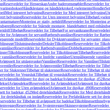
ap
Reservedeler for Hengeskap
Andre baderomsmøbler
Reservedeler fo
evaringsbokser
Håndklestang og håndklekroker
Lyselementer
Hendler
Set
peil
Med integrert belysning
Reservedeler for Med integrert belysning
Ute
rert belysning
Reservedeler for Uten integrert belysning
Tilbehør
Lysele
vantarmaturer
Montering av stativ, nettdrift
Reservedeler for Montering av s
åndsgrep
Reservedeler for Stående montasje, blandebatteri med enhånds
ridrift
Tilbehør
Reservedeler for Tilbehør
For servantkraner
Reservedeler
ler for Avløpssett for servant
Rørbendvannlåser
Reservedeler for Rørbe
beparende modell
Reservedeler for Dykkrørvannlåser for servanter, pla
blingsrør
Tilslutningsbender
Deksler
Tilkoblinger
Reservedeler for Tilkob
vannlåser
Reservedeler for Rørbendvannlåser
Dobbelkammervannlåser
R
linger
Tilkoblingsrør
Reservedeler for Tilkoblingsrør
Tilbehør
Reservedele
e vannlåser
Reservedeler for Innfelte vannlåser
Utenpåliggende vannlåse
Avløpssett for utslagsvasker
Vannlåser
Reservedeler for Vannlåser
Tilslu
sventiler
Reservedeler for Avløpsventiler
Tilbehør
Reservedeler for Tilbe
er for Slukrenner
Tilbehør til slukrenner
Reservedeler for Tilbehør til sl
ervedeler for Veggsluk
Tilbehør til veggsluk
Reservedeler for Tilbehør t
er
Avløpstilkoblinger for dusj og badekar
Avløpsett for dusjkar, d52
Rese
deksel
Avløpsdeksel
Reservedeler for Avløpsdeksel
Avløpssett for dusjka
ervedeler for Uten avløpsdeksel
Avløpssett for dusjkar, d90
Reservedeler
ett for badekar, d52
Med dreiehåndtak
Reservedeler for Med dreiehånd
t for dreiehåndtak og innløp
Reservedeler for Prefabrikkerte sett for dre
servedeler for Tilbehør til avløpssett for badekar
Tilkoblingssett
Innebygd
temvegger
Reservedeler for Systemvegger
Skinnesystemer
Reservedeler
Elementer for toaletter
Reservedeler for Elementer for toaletter
Elementer