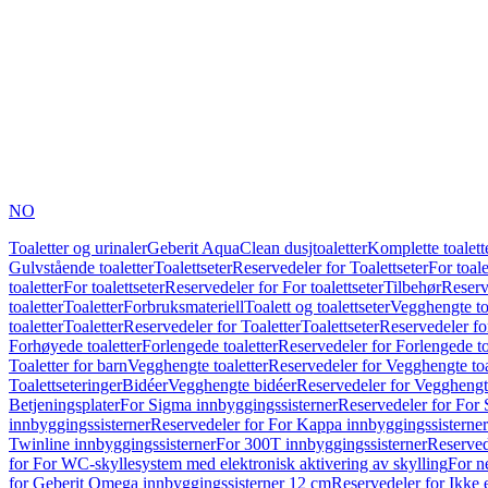
NO
Toaletter og urinaler
Geberit AquaClean dusjtoaletter
Komplette toalett
Gulvstående toaletter
Toalettseter
Reservedeler for Toalettseter
For toale
toaletter
For toalettseter
Reservedeler for For toalettseter
Tilbehør
Reserv
toaletter
Toaletter
Forbruksmateriell
Toalett og toalettseter
Vegghengte to
toaletter
Toaletter
Reservedeler for Toaletter
Toalettseter
Reservedeler for
Forhøyede toaletter
Forlengede toaletter
Reservedeler for Forlengede to
Toaletter for barn
Vegghengte toaletter
Reservedeler for Vegghengte toa
Toalettseteringer
Bidéer
Vegghengte bidéer
Reservedeler for Vegghengt
Betjeningsplater
For Sigma innbyggingssisterner
Reservedeler for For 
innbyggingssisterner
Reservedeler for For Kappa innbyggingssisterner
Twinline innbyggingssisterner
For 300T innbyggingssisterner
Reserved
for For WC-skyllesystem med elektronisk aktivering av skylling
For n
for Geberit Omega innbyggingssisterner 12 cm
Reservedeler for Ikke