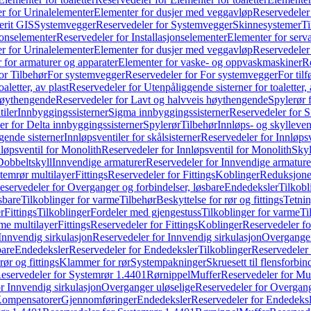
r for Urinalelementer
Elementer for dusjer med veggavløp
Reservedeler
rit GIS
Systemvegger
Reservedeler for Systemvegger
Skinnesystemer
Ti
jonselementer
Reservedeler for Installasjonselementer
Elementer for serv
r for Urinalelementer
Elementer for dusjer med veggavløp
Reservedeler
 for armaturer og apparater
Elementer for vaske- og oppvaskmaskiner
R
or Tilbehør
For systemvegger
Reservedeler for For systemvegger
For til
aletter, av plast
Reservedeler for Utenpåliggende sisterner for toaletter, 
høythengende
Reservedeler for Lavt og halvveis høythengende
Spylerør 
tiler
Innbyggingssisterner
Sigma innbyggingssisterner
Reservedeler for 
er for Delta innbyggingssisterner
Spylerør
Tilbehør
Innløps- og skylleven
gende sisterner
Innløpsventiler for skålsisterner
Reservedeler for Innløpsve
løpsventil for Monolith
Reservedeler for Innløpsventil for Monolith
Skyl
Dobbeltskyll
Innvendige armaturer
Reservedeler for Innvendige armature
temrør multilayer
Fittings
Reservedeler for Fittings
Koblinger
Reduksjone
eservedeler for Overganger og forbindelser, løsbare
Endedeksler
Tilkobl
sbare
Tilkoblinger for varme
Tilbehør
Beskyttelse for rør og fittings
Tetnin
r
Fittings
Tilkoblinger
Fordeler med gjengestuss
Tilkoblinger for varme
Ti
me multilayer
Fittings
Reservedeler for Fittings
Koblinger
Reservedeler f
Innvendig sirkulasjon
Reservedeler for Innvendig sirkulasjon
Overganger
bare
Endedeksler
Reservedeler for Endedeksler
Tilkoblinger
Reservedeler 
rør og fittings
Klammer for rør
Systempakninger
Skruesett til flensforbin
eservedeler for Systemrør 1.4401
Rørnippel
Muffer
Reservedeler for Mu
r Innvendig sirkulasjon
Overganger uløselige
Reservedeler for Overgang
Kompensatorer
Gjennomføringer
Endedeksler
Reservedeler for Endedeksl