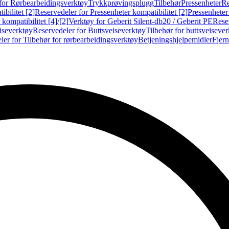
for Rørbearbeidingsverktøy
Trykkprøvingsplugg
Tilbehør
Pressenheter
Re
ibilitet [2]
Reservedeler for Pressenheter kompatibilitet [2]
Pressenheter
kompatibilitet [4]/[2]
Verktøy for Geberit Silent-db20 / Geberit PE
Reser
iseverktøy
Reservedeler for Buttsveiseverktøy
Tilbehør for buttsveiseve
ler for Tilbehør for rørbearbeidingsverktøy
Betjeningshjelpemidler
Fjern