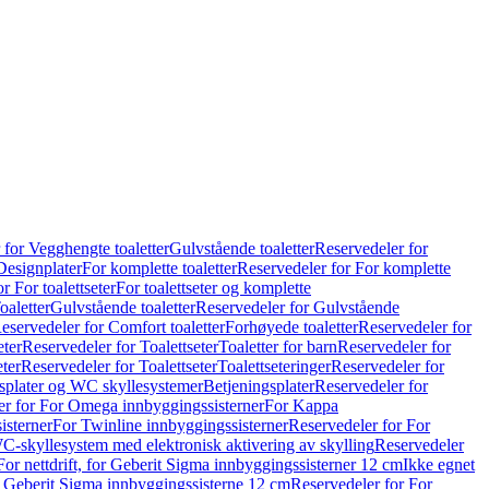
 for Vegghengte toaletter
Gulvstående toaletter
Reservedeler for
Designplater
For komplette toaletter
Reservedeler for For komplette
r For toalettseter
For toalettseter og komplette
oaletter
Gulvstående toaletter
Reservedeler for Gulvstående
eservedeler for Comfort toaletter
Forhøyede toaletter
Reservedeler for
eter
Reservedeler for Toalettseter
Toaletter for barn
Reservedeler for
eter
Reservedeler for Toalettseter
Toalettseteringer
Reservedeler for
splater og WC skyllesystemer
Betjeningsplater
Reservedeler for
er for For Omega innbyggingssisterner
For Kappa
isterner
For Twinline innbyggingssisterner
Reservedeler for For
C-skyllesystem med elektronisk aktivering av skylling
Reservedeler
For nettdrift, for Geberit Sigma innbyggingssisterner 12 cm
Ikke egnet
for Geberit Sigma innbyggingssisterne 12 cm
Reservedeler for For