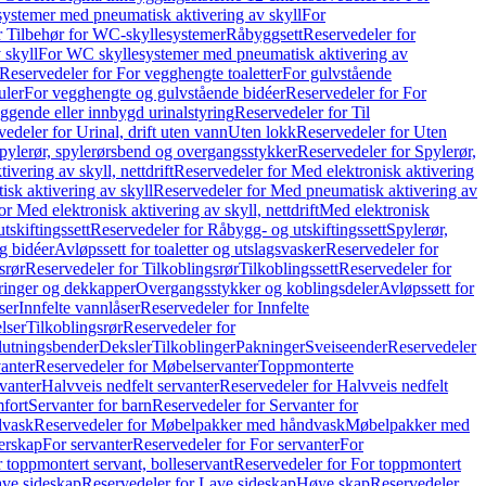
ystemer med pneumatisk aktivering av skyll
For
r Tilbehør for WC-skyllesystemer
Råbyggsett
Reservedeler for
 skyll
For WC skyllesystemer med pneumatisk aktivering av
Reservedeler for For vegghengte toaletter
For gulvstående
uler
For vegghengte og gulvstående bidéer
Reservedeler for For
iggende eller innbygd urinalstyring
Reservedeler for Til
edeler for Urinal, drift uten vann
Uten lokk
Reservedeler for Uten
pylerør, spylerørsbend og overgangsstykker
Reservedeler for Spylerør,
ivering av skyll, nettdrift
Reservedeler for Med elektronisk aktivering
sk aktivering av skyll
Reservedeler for Med pneumatisk aktivering av
r Med elektronisk aktivering av skyll, nettdrift
Med elektronisk
tskiftingssett
Reservedeler for Råbygg- og utskiftingssett
Spylerør,
og bidéer
Avløpssett for toaletter og utslagsvasker
Reservedeler for
srør
Reservedeler for Tilkoblingsrør
Tilkoblingssett
Reservedeler for
ringer og dekkapper
Overgangsstykker og koblingsdeler
Avløpssett for
ser
Innfelte vannlåser
Reservedeler for Innfelte
lser
Tilkoblingsrør
Reservedeler for
slutningsbender
Deksler
Tilkoblinger
Pakninger
Sveiseender
Reservedeler
anter
Reservedeler for Møbelservanter
Toppmonterte
vanter
Halvveis nedfelt servanter
Reservedeler for Halvveis nedfelt
fort
Servanter for barn
Reservedeler for Servanter for
dvask
Reservedeler for Møbelpakker med håndvask
Møbelpakker med
erskap
For servanter
Reservedeler for For servanter
For
 toppmontert servant, bolleservant
Reservedeler for For toppmontert
ve sideskap
Reservedeler for Lave sideskap
Høye skap
Reservedeler