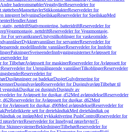
r Andre baderomsmøbler
Vegghyller
Reservedeler for
t støtteben
Magnettavler
Stikkontakter
Reservedeler for
n integrert belysning
Speilskap
Reservedeler for Speilskap
Med
menter
Hendler
Annet
tativ, nettdrift
Stativmontering, batteridrift
Reservedeler for
grep
Veggmontasje, nettdrift
Reservedeler for Veggmontasje,
 for For servantkraner
Utstyrstilkoblinger for vaskeområde,
ndvannlåser
Dykkrørvannlåser for servanter
Reservedeler for
ssbeparende modell
Innfelte vannlåser
Reservedeler for Innfelte
linger
Pakninger
Sveiseender
Innbyggingssisterner
Avløpssett for
eservedeler for
r for Tilbehør
Avløpssett for maskiner
Reservedeler for Avløpssett for
r
Reservedeler for Utenpåliggende vannlåser
Tilkoblinger
Reservedeler
tningsbender
Reservedeler for
hør
Dusjløsninger og badekar
Dusjer
Gulvdrenering for
ukrenner
Dusjgulvavløp
Reservedeler for Dusjgulvavløp
Tilbehør til
il veggsluk
Dusjkar og dusjgulv
Dusjgulv av
rvedeler for Avløpsett for dusjkar, d52
Med avløpsdeksel
Reservedeler
r, d62
Reservedeler for Avløpssett for dusjkar, d62
Med
 for Avløpssett for dusjkar, d90
Med avløpsdeksel
Reservedeler for
tak
Prefabrikkerte sett for dreiehåndtak
Med dreiehåndtak og
iehåndtak og innløp
Med trykkaktivering PushControl
Reservedeler for
 røravbryter
Reservedeler for Innebygd røravbryter
T-
 for Skinnesystemer
Bekledninger
Tilbehør
Reservedeler for
 for servanter
Reservedeler for Elementer for servanter
Bidé-