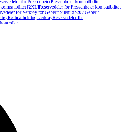
servedeler for Pressenheter
Pressenheter kompatibilitet
 kompatibilitet [2XL]
Reservedeler for Pressenheter kompatibilitet
vedeler for Verktøy for Geberit Silent-db20 / Geberit
rktøy
Rørbearbeidingsverktøy
Reservedeler for
kontroller