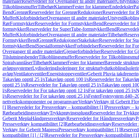
materialer
Reservedeler for Overganger til andre materialer
Utstyrstilko
Tilkoblingsmuffer
Tilbehør
Klammer
Fester for klammer
Endedeksler
Pa
Bend
Grenrør
Reservedeler for Grenrør
Reduksjoner
Reservedeler for 
Muffer
Kloforbindelser
Overganger til andre materialer
Utstyrstilkoblin
Rør
Formstykker
Reservedeler for Formstykker
Bend
Reservedeler for
formstykker
Reservedeler for SuperTube-formstykker
Bend
Reservedel
Muffer
Kloforbindelser
Overganger til andre materialer
Tilbehør
Reserve
Formstykker
Bend
Grenrør
Reduksjoner
Stakeluker
Reservedeler for St
formstykker
Bend
Spesialformstykker
Forbindelser
Reservedeler for For
Overganger til andre materialer
Gjengeforbindelser
Reservedeler for G
Tilslutningsbender
Tilkobliingsmuffer
Reservedeler for Tilkobliingsmuf
Spiralvannlåser
Tilbehør
Klammer
Fester for klammer
Bærende struktur
avløpssystemer
Lydisolering
Isoleringer for strukturlydutkobling
Isoleri
avløp
Ventilatorventiler
Energistoppeventiler
Geberit Pluvia takdreneri
Takavløp opptil 25 l/s
Takavløp oppti 100 l/s
Reservedeler for Takavløp
opptil 25 l/s
Reservedeler for Takavløp opptil 25 l/s
Takavløp oppti 100
l/s
Reservedeler for For takavløp oppti 12 l/s
For takavløp oppti 25 l/s
N
l/s
Reservedeler for For takavløp oppti 25 l/s
Fester
Festesystem d40–2
nettverkskomponenter og programvare
Verktøy
Verktøy til Geberit Flo
[1]
Reservedeler for Pressverktøy – kompatibilitet [1]
Pressverktøy – ko
Rørbearbeidingsverktøy
Trykkprøvingsplugg
Reservedeler for Trykkp
Geberit Mepla
Håndpressverktøy
Reservedeler for Håndpressverktøy
P
Presseverktøy kompatibilitet [2]
Rørbearbeidingsverktøy
Reservedeler 
Verktøy for Geberit Mapress
Presseverktøy kompatibilitet [1]
Reservede
kompatibilitet [1] / [2]
Reservedeler for Pressverktøy-kompatibilitet [1] 