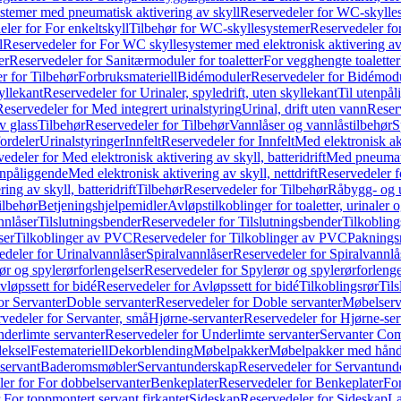
temer med pneumatisk aktivering av skyll
Reservedeler for WC-skylles
ler for For enkeltskyll
Tilbehør for WC-skyllesystemer
Reservedeler fo
l
Reservedeler for For WC skyllesystemer med elektronisk aktivering av
er
Reservedeler for Sanitærmoduler for toaletter
For vegghengte toaletter
r for Tilbehør
Forbruksmateriell
Bidémoduler
Reservedeler for Bidémod
kyllekant
Reservedeler for Urinaler, spyledrift, uten skyllekant
Til utenpål
Reservedeler for Med integrert urinalstyring
Urinal, drift uten vann
Reserv
v glass
Tilbehør
Reservedeler for Tilbehør
Vannlåser og vannlåstilbehør
S
ordeler
Urinalstyringer
Innfelt
Reservedeler for Innfelt
Med elektronisk akt
edeler for Med elektronisk aktivering av skyll, batteridrift
Med pneumati
enpåliggende
Med elektronisk aktivering av skyll, nettdrift
Reservedeler fo
ng av skyll, batteridrift
Tilbehør
Reservedeler for Tilbehør
Råbygg- og u
ilbehør
Betjeningshjelpemidler
Avløpstilkoblinger for toaletter, urinaler 
nnlåser
Tilslutningsbender
Reservedeler for Tilslutningsbender
Tilkobling
ser
Tilkoblinger av PVC
Reservedeler for Tilkoblinger av PVC
Paknings
edeler for Urinalvannlåser
Spiralvannlåser
Reservedeler for Spiralvannlå
ør og spylerørforlengelser
Reservedeler for Spylerør og spylerørforlenge
vløpssett for bidé
Reservedeler for Avløpssett for bidé
Tilkoblingsrør
Til
or Servanter
Doble servanter
Reservedeler for Doble servanter
Møbelserv
vedeler for Servanter, små
Hjørne-servanter
Reservedeler for Hjørne-ser
derlimte servanter
Reservedeler for Underlimte servanter
Servanter Com
eksel
Festemateriell
Dekorblending
Møbelpakker
Møbelpakker med hån
servant
Baderomsmøbler
Servantunderskap
Reservedeler for Servantund
er for For dobbelservanter
Benkeplater
Reservedeler for Benkeplater
For
 For toppmontert servant firkantet
Sideskap
Reservedeler for Sideskap
La