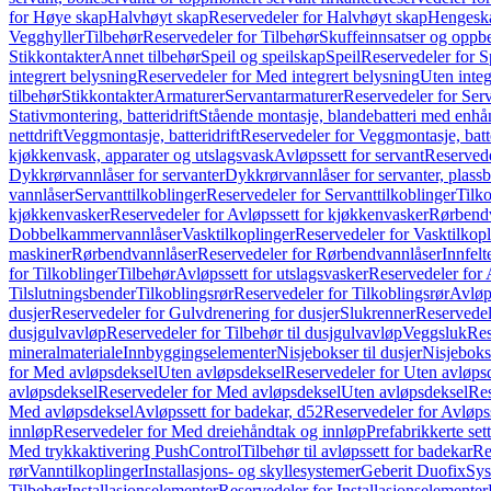
for Høye skap
Halvhøyt skap
Reservedeler for Halvhøyt skap
Hengesk
Vegghyller
Tilbehør
Reservedeler for Tilbehør
Skuffeinnsatser og oppb
Stikkontakter
Annet tilbehør
Speil og speilskap
Speil
Reservedeler for S
integrert belysning
Reservedeler for Med integrert belysning
Uten integ
tilbehør
Stikkontakter
Armaturer
Servantarmaturer
Reservedeler for Ser
Stativmontering, batteridrift
Stående montasje, blandebatteri med enh
nettdrift
Veggmontasje, batteridrift
Reservedeler for Veggmontasje, batte
kjøkkenvask, apparater og utslagsvask
Avløpssett for servant
Reservede
Dykkrørvannlåser for servanter
Dykkrørvannlåser for servanter, plass
vannlåser
Servanttilkoblinger
Reservedeler for Servanttilkoblinger
Tilko
kjøkkenvasker
Reservedeler for Avløpssett for kjøkkenvasker
Rørbend
Dobbelkammervannlåser
Vasktilkoplinger
Reservedeler for Vasktilkop
maskiner
Rørbendvannlåser
Reservedeler for Rørbendvannlåser
Innfelt
for Tilkoblinger
Tilbehør
Avløpssett for utslagsvasker
Reservedeler for 
Tilslutningsbender
Tilkoblingsrør
Reservedeler for Tilkoblingsrør
Avløp
dusjer
Reservedeler for Gulvdrenering for dusjer
Slukrenner
Reservedel
dusjgulvavløp
Reservedeler for Tilbehør til dusjgulvavløp
Veggsluk
Res
mineralmateriale
Innbyggingselementer
Nisjebokser til dusjer
Nisjeboks
for Med avløpsdeksel
Uten avløpsdeksel
Reservedeler for Uten avløps
avløpsdeksel
Reservedeler for Med avløpsdeksel
Uten avløpsdeksel
Res
Med avløpsdeksel
Avløpssett for badekar, d52
Reservedeler for Avløpss
innløp
Reservedeler for Med dreiehåndtak og innløp
Prefabrikkerte set
Med trykkaktivering PushControl
Tilbehør til avløpssett for badekar
Re
rør
Vanntilkoplinger
Installasjons- og skyllesystemer
Geberit Duofix
Sys
Tilbehør
Installasjonselementer
Reservedeler for Installasjonselementer