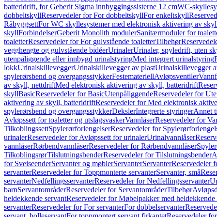
batteridrift, for Geberit Sigma innbyggingssisterne 12 cm
WC-skyllesys
dobbeltskyll
Reservedeler for For dobbeltskyll
For enkeltskyll
Reservede
Råbyggsett
For WC skyllesystemer med elektronisk aktivering av skyl
skyll
Forbindelser
Geberit Monolith moduler
Sanitærmoduler for toalett
toaletter
Reservedeler for For gulvstående toaletter
Tilbehør
Reservedele
vegghengte og gulvstående bidéer
Urinaler
Urinaler, spyledrift, uten s
utenpåliggende eller innbygd urinalstyring
Med integrert urinalstyring
lokk
Urinalskillevegger
Urinalskillevegger av plast
Urinalskillevegger a
spylerørsbend og overgangsstykker
Festemateriell
Avløpsventiler
Vannf
av skyll, nettdrift
Med elektronisk aktivering av skyll, batteridrift
Reserv
skyll
Basic
Reservedeler for Basic
Utenpåliggende
Reservedeler for Ut
aktivering av skyll, batteridrift
Reservedeler for Med elektronisk aktiveri
spylerørsbend og overgangsstykker
Deksler
Integrerte styringer
Annet t
Avløpssett for toaletter og utslagsvasker
Vannlåser
Reservedeler for Va
Tilkoblingssett
Spylerørforlengelser
Reservedeler for Spylerørforlengel
urinaler
Reservedeler for Avløpssett for urinaler
Urinalvannlåser
Reserv
vannlåser
Rørbendvannlåser
Reservedeler for Rørbendvannlåser
Spyler
Tilkoblingsrør
Tilslutningsbender
Reservedeler for Tilslutningsbender
A
for Sveiseender
Servanter og møbler
Servanter
Servanter
Reservedeler f
servanter
Reservedeler for Toppmonterte servanter
Servanter, små
Reser
servanter
Nedfellingsservanter
Reservedeler for Nedfellingsservanter
Un
barn
Servantområder
Reservedeler for Servantområder
Tilbehør
Avløpsd
heldekkende servant
Reservedeler for Møbelpakker med heldekkende 
servanter
Reservedeler for For servanter
For dobbelservanter
Reservedel
servant, bolleservant
For toppmontert servant firkantet
Reservedeler for