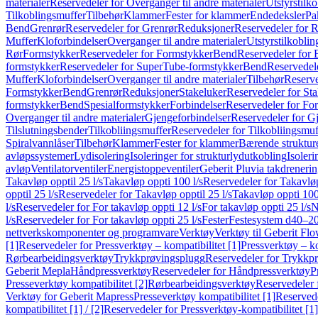
materialer
Reservedeler for Overganger til andre materialer
Utstyrstilko
Tilkoblingsmuffer
Tilbehør
Klammer
Fester for klammer
Endedeksler
Pa
Bend
Grenrør
Reservedeler for Grenrør
Reduksjoner
Reservedeler for 
Muffer
Kloforbindelser
Overganger til andre materialer
Utstyrstilkoblin
Rør
Formstykker
Reservedeler for Formstykker
Bend
Reservedeler for
formstykker
Reservedeler for SuperTube-formstykker
Bend
Reservedel
Muffer
Kloforbindelser
Overganger til andre materialer
Tilbehør
Reserve
Formstykker
Bend
Grenrør
Reduksjoner
Stakeluker
Reservedeler for St
formstykker
Bend
Spesialformstykker
Forbindelser
Reservedeler for For
Overganger til andre materialer
Gjengeforbindelser
Reservedeler for G
Tilslutningsbender
Tilkobliingsmuffer
Reservedeler for Tilkobliingsmuf
Spiralvannlåser
Tilbehør
Klammer
Fester for klammer
Bærende struktur
avløpssystemer
Lydisolering
Isoleringer for strukturlydutkobling
Isoleri
avløp
Ventilatorventiler
Energistoppeventiler
Geberit Pluvia takdreneri
Takavløp opptil 25 l/s
Takavløp oppti 100 l/s
Reservedeler for Takavløp
opptil 25 l/s
Reservedeler for Takavløp opptil 25 l/s
Takavløp oppti 100
l/s
Reservedeler for For takavløp oppti 12 l/s
For takavløp oppti 25 l/s
N
l/s
Reservedeler for For takavløp oppti 25 l/s
Fester
Festesystem d40–2
nettverkskomponenter og programvare
Verktøy
Verktøy til Geberit Flo
[1]
Reservedeler for Pressverktøy – kompatibilitet [1]
Pressverktøy – ko
Rørbearbeidingsverktøy
Trykkprøvingsplugg
Reservedeler for Trykkp
Geberit Mepla
Håndpressverktøy
Reservedeler for Håndpressverktøy
P
Presseverktøy kompatibilitet [2]
Rørbearbeidingsverktøy
Reservedeler 
Verktøy for Geberit Mapress
Presseverktøy kompatibilitet [1]
Reservede
kompatibilitet [1] / [2]
Reservedeler for Pressverktøy-kompatibilitet [1] 