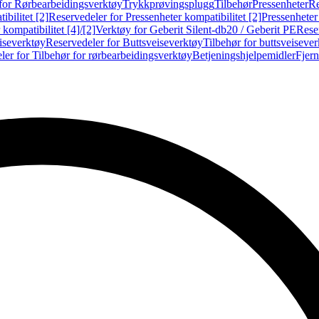
for Rørbearbeidingsverktøy
Trykkprøvingsplugg
Tilbehør
Pressenheter
Re
ibilitet [2]
Reservedeler for Pressenheter kompatibilitet [2]
Pressenheter
kompatibilitet [4]/[2]
Verktøy for Geberit Silent-db20 / Geberit PE
Reser
iseverktøy
Reservedeler for Buttsveiseverktøy
Tilbehør for buttsveiseve
ler for Tilbehør for rørbearbeidingsverktøy
Betjeningshjelpemidler
Fjern