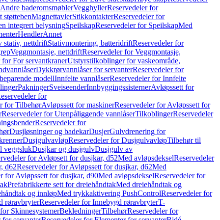
r Andre baderomsmøbler
Vegghyller
Reservedeler for
t støtteben
Magnettavler
Stikkontakter
Reservedeler for
n integrert belysning
Speilskap
Reservedeler for Speilskap
Med
menter
Hendler
Annet
tativ, nettdrift
Stativmontering, batteridrift
Reservedeler for
grep
Veggmontasje, nettdrift
Reservedeler for Veggmontasje,
 for For servantkraner
Utstyrstilkoblinger for vaskeområde,
ndvannlåser
Dykkrørvannlåser for servanter
Reservedeler for
ssbeparende modell
Innfelte vannlåser
Reservedeler for Innfelte
linger
Pakninger
Sveiseender
Innbyggingssisterner
Avløpssett for
eservedeler for
r for Tilbehør
Avløpssett for maskiner
Reservedeler for Avløpssett for
r
Reservedeler for Utenpåliggende vannlåser
Tilkoblinger
Reservedeler
tningsbender
Reservedeler for
hør
Dusjløsninger og badekar
Dusjer
Gulvdrenering for
ukrenner
Dusjgulvavløp
Reservedeler for Dusjgulvavløp
Tilbehør til
il veggsluk
Dusjkar og dusjgulv
Dusjgulv av
rvedeler for Avløpsett for dusjkar, d52
Med avløpsdeksel
Reservedeler
r, d62
Reservedeler for Avløpssett for dusjkar, d62
Med
 for Avløpssett for dusjkar, d90
Med avløpsdeksel
Reservedeler for
tak
Prefabrikkerte sett for dreiehåndtak
Med dreiehåndtak og
iehåndtak og innløp
Med trykkaktivering PushControl
Reservedeler for
 røravbryter
Reservedeler for Innebygd røravbryter
T-
 for Skinnesystemer
Bekledninger
Tilbehør
Reservedeler for
 for servanter
Reservedeler for Elementer for servanter
Bidé-