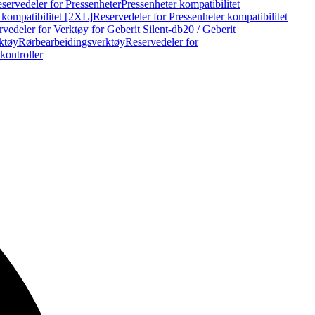
servedeler for Pressenheter
Pressenheter kompatibilitet
 kompatibilitet [2XL]
Reservedeler for Pressenheter kompatibilitet
vedeler for Verktøy for Geberit Silent-db20 / Geberit
rktøy
Rørbearbeidingsverktøy
Reservedeler for
kontroller