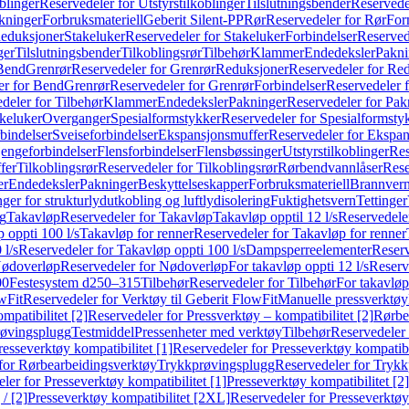
blinger
Reservedeler for Utstyrstilkoblinger
Tilslutningsbender
Reservedel
kninger
Forbruksmateriell
Geberit Silent-PP
Rør
Reservedeler for Rør
For
Reduksjoner
Stakeluker
Reservedeler for Stakeluker
Forbindelser
Reserved
ger
Tilslutningsbender
Tilkoblingsrør
Tilbehør
Klammer
Endedeksler
Pakni
 Bend
Grenrør
Reservedeler for Grenrør
Reduksjoner
Reservedeler for Re
er for Bend
Grenrør
Reservedeler for Grenrør
Forbindelser
Reservedeler f
deler for Tilbehør
Klammer
Endedeksler
Pakninger
Reservedeler for Pak
akeluker
Overganger
Spesialformstykker
Reservedeler for Spesialformsty
bindelser
Sveiseforbindelser
Ekspansjonsmuffer
Reservedeler for Ekspa
jengeforbindelser
Flensforbindelser
Flensbøssinger
Utstyrstilkoblinger
Res
fer
Tilkoblingsrør
Reservedeler for Tilkoblingsrør
Rørbendvannlåser
Rese
er
Endedeksler
Pakninger
Beskyttelseskapper
Forbruksmateriell
Brannvern,
nger for strukturlydutkobling og luftlydisolering
Fuktighetsvern
Tettinger
ng
Takavløp
Reservedeler for Takavløp
Takavløp opptil 12 l/s
Reservedeler
 oppti 100 l/s
Takavløp for renner
Reservedeler for Takavløp for renner
 l/s
Reservedeler for Takavløp oppti 100 l/s
Dampsperreelementer
Reserv
ødoverløp
Reservedeler for Nødoverløp
For takavløp oppti 12 l/s
Reserve
00
Festesystem d250–315
Tilbehør
Reservedeler for Tilbehør
For takavløp
wFit
Reservedeler for Verktøy til Geberit FlowFit
Manuelle pressverktøy
mpatibilitet [2]
Reservedeler for Pressverktøy – kompatibilitet [2]
Rørbe
røvingsplugg
Testmiddel
Pressenheter med verktøy
Tilbehør
Reservedeler 
resseverktøy kompatibilitet [1]
Reservedeler for Presseverktøy kompatibil
for Rørbearbeidingsverktøy
Trykkprøvingsplugg
Reservedeler for Tryk
ler for Presseverktøy kompatibilitet [1]
Presseverktøy kompatibilitet [2]
/ [2]
Presseverktøy kompatibilitet [2XL]
Reservedeler for Presseverktøy