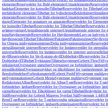
elementer
Reservedeler for Bidé-elementer
Urinalelementer
Reservedele
badekar
Elementer for konsoller
Tilbehør
Reservedeler for Tilbehør
Gebe
prefabrikerte elementer
Tilbehør for lydisolering
Bekledninger
Installas
elementer
Reservedeler for Bidé-elementer
Urinalelementer
Reservedele
dusjer
Elementer for armaturer og apparater
Reservedeler for Elementer
for konsoller
Tilbehør
Reservedeler for Tilbehør
Tilbehør
Reservedeler f
avløpssystemer
Utenpåliggende sisterner
Utenpåliggende sisterner for to
topp
Høythengende
Reservedeler for Høythengende
Lavt og halvveis 
høythengende
Tilbehør
Tilkoblinger
Pakninger
Pakningsringer
Skylleven
for Omega innbyggingssisterner
Delta innbyggingssisterner
Reservedel
utenpåliggende sisterner
Reservedeler for Innløpsventiler for utenpålig
universelle
Reservedeler for Innløpsventiler for sisterner universelle
Inn
skyll
Reservedeler for Skyll-stopp-skyll
Dobbeltskyll
Reservedeler for 
Dobbeltskyll
Tilbehør
Trykknapp
Tilførselssystemer
Geberit FlowFit
Sys
sirkulasjon
Overganger uløselige
Overganger og forbindelser, løsbare
R
presstilkobling
Overgangsstykker og tilkoblinger for varmeelement, lø
flensforbindelser
Forbruksmateriell
Geberit PushFit
Systemrør multilaye
rør
Systempakninger
Geberit Mepla
Systemrør multilayer
Systemrør var
Reduksjoner
Albue
Reservedeler for Albue
T-rør
Reservedeler for T-rør
forbindelser, løsbare
Reservedeler for Overganger og forbindelser, løs
varme
Reservedeler for Tilkoblinger for varme
Tilbehør
Beskyttelse for 
Stål
Reservedeler for Geberit Mapress Syrefast Stål
Systemrør 1.4401
R
Bend
T-rør
Reservedeler for T-rør
Innvendig sirkulasjon
Reservedeler fo
Overganger og forbindelser, løsbare
Kompensatorer
Reservedeler for 