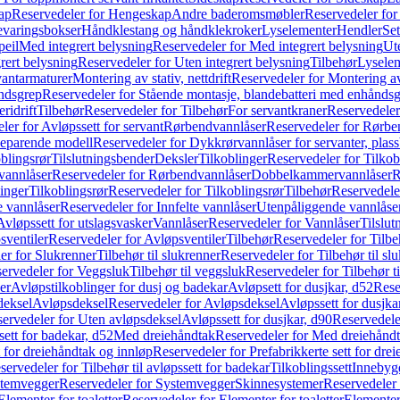
ap
Reservedeler for Hengeskap
Andre baderomsmøbler
Reservedeler fo
evaringsbokser
Håndklestang og håndklekroker
Lyselementer
Hendler
Set
peil
Med integrert belysning
Reservedeler for Med integrert belysning
Ute
rert belysning
Reservedeler for Uten integrert belysning
Tilbehør
Lysele
vantarmaturer
Montering av stativ, nettdrift
Reservedeler for Montering av s
åndsgrep
Reservedeler for Stående montasje, blandebatteri med enhånds
ridrift
Tilbehør
Reservedeler for Tilbehør
For servantkraner
Reservedeler
ler for Avløpssett for servant
Rørbendvannlåser
Reservedeler for Rørbe
beparende modell
Reservedeler for Dykkrørvannlåser for servanter, pla
blingsrør
Tilslutningsbender
Deksler
Tilkoblinger
Reservedeler for Tilkob
vannlåser
Reservedeler for Rørbendvannlåser
Dobbelkammervannlåser
R
linger
Tilkoblingsrør
Reservedeler for Tilkoblingsrør
Tilbehør
Reservedele
e vannlåser
Reservedeler for Innfelte vannlåser
Utenpåliggende vannlåse
Avløpssett for utslagsvasker
Vannlåser
Reservedeler for Vannlåser
Tilslu
sventiler
Reservedeler for Avløpsventiler
Tilbehør
Reservedeler for Tilbe
er for Slukrenner
Tilbehør til slukrenner
Reservedeler for Tilbehør til sl
ervedeler for Veggsluk
Tilbehør til veggsluk
Reservedeler for Tilbehør t
er
Avløpstilkoblinger for dusj og badekar
Avløpsett for dusjkar, d52
Rese
deksel
Avløpsdeksel
Reservedeler for Avløpsdeksel
Avløpssett for dusjka
ervedeler for Uten avløpsdeksel
Avløpssett for dusjkar, d90
Reservedeler
ett for badekar, d52
Med dreiehåndtak
Reservedeler for Med dreiehånd
t for dreiehåndtak og innløp
Reservedeler for Prefabrikkerte sett for dre
servedeler for Tilbehør til avløpssett for badekar
Tilkoblingssett
Innebygd
temvegger
Reservedeler for Systemvegger
Skinnesystemer
Reservedeler
Elementer for toaletter
Reservedeler for Elementer for toaletter
Elementer