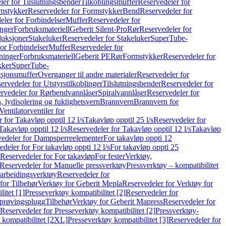
er for Tilslutningsbender
Tilkoblingsmuffer
Reservedeler for
mstykker
Reservedeler for Formstykker
Bend
Reservedeler for
eler for Forbindelser
Muffer
Reservedeler for
nger
Forbruksmateriell
Geberit Silent-Pro
Rør
Reservedeler for
duksjoner
Stakeluker
Reservedeler for Stakeluker
SuperTube-
or Forbindelser
Muffer
Reservedeler for
ninger
Forbruksmateriell
Geberit PE
Rør
Formstykker
Reservedeler for
kker
SuperTube-
nsjonsmuffer
Overganger til andre materialer
Reservedeler for
ervedeler for Utstyrstilkoblinger
Tilslutningsbender
Reservedeler for
rvedeler for Rørbendvannlåser
Spiralvannlåser
Reservedeler for
 lydisolering og fuktighetsvern
Brannvern
Brannvern for
Ventilatorventiler for
 for Takavløp opptil 12 l/s
Takavløp opptil 25 l/s
Reservedeler for
Takavløp opptil 12 l/s
Reservedeler for Takavløp opptil 12 l/s
Takavløp
edeler for Dampsperreelementer
For takavløp oppti 12
deler for For takavløp oppti 12 l/s
For takavløp oppti 25
Reservedeler for For takavløp
For fester
Verktøy,
Reservedeler for Manuelle pressverktøy
Pressverktøy – kompatibilitet
arbeidingsverktøy
Reservedeler for
for Tilbehør
Verktøy for Geberit Mepla
Reservedeler for Verktøy for
itet [1]
Presseverktøy kompatibilitet [2]
Reservedeler for
kprøvingsplugg
Tilbehør
Verktøy for Geberit Mapress
Reservedeler for
Reservedeler for Presseverktøy kompatibilitet [2]
Pressverktøy-
 kompatibilitet [2XL]
Presseverktøy kompatibilitet [3]
Reservedeler for