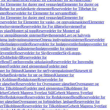
 for Elementer for dusjer med veggavløp
Elementer for dusjer og
lbehør for prefabrikerte elementer
Reservedeler for Tilbehør for
anter
Reservedeler for Elementer for servanter
Bidé-
 for Elementer for dusjer med veggavløp
Elementer for
eservedeler for Elementer for vaske- og oppvaskmaskiner
Elementer
førselssystemer
Reservedeler for For tilførselssystemer
For
av plast
Montert på topp
Reservedeler for Montert på
for utenpåliggende sisterner
Høythengende
Lavt og halvveis
Sigma innbyggingssisterner
Omega innbyggingssisterner
Reservedeler
tiler
Innløpsventiler
Reservedeler for Innløpsventiler
Innløpsventiler for
ntiler for skålsisterner
Innløpsventiler for sisterner
leventiler
Reservedeler for Skylleventiler
Skyll-stopp-
r
Dobbeltskyll
Reservedeler for
r
Bend
T-rør
Innvendig sirkulasjon
Reservedeler for Innvendig
inger
Fordeler med gjengestuss
Fordeler med
ger for fittings
Klammer for rør
Systempakninger
Skruesett til
lbehør
Beskyttelse for rør og fittings
Klammer for
or Koblinger
Reduksjoner
Reservedeler for
 uløselige
Reservedeler for Overganger uløselige
Overganger og
for Tilkoblinger
Fordeler med gjengestuss
Tilkoblinger for
delser
Geberit Mapress Syrefast Stål
Geberit Mapress Syrefast
ffer
Reduksjoner
Reservedeler for Reduksjoner
Bend
Reservedeler for
er uløselige
Overganger og forbindelser, løsbare
Reservedeler for
er
Tilkoblinger
Reservedeler for Tilkoblinger
Geberit Mapress Syrefast