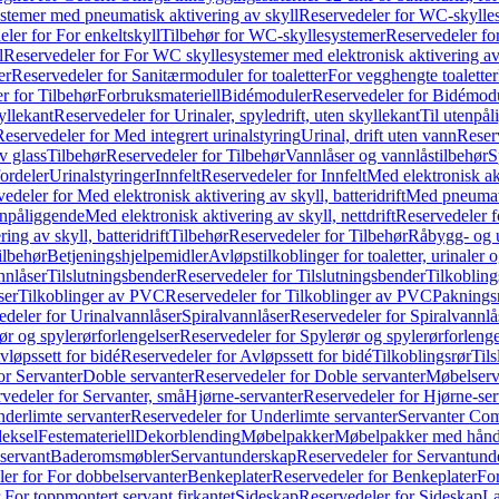
temer med pneumatisk aktivering av skyll
Reservedeler for WC-skylles
ler for For enkeltskyll
Tilbehør for WC-skyllesystemer
Reservedeler fo
l
Reservedeler for For WC skyllesystemer med elektronisk aktivering av
er
Reservedeler for Sanitærmoduler for toaletter
For vegghengte toaletter
r for Tilbehør
Forbruksmateriell
Bidémoduler
Reservedeler for Bidémod
kyllekant
Reservedeler for Urinaler, spyledrift, uten skyllekant
Til utenpål
Reservedeler for Med integrert urinalstyring
Urinal, drift uten vann
Reserv
v glass
Tilbehør
Reservedeler for Tilbehør
Vannlåser og vannlåstilbehør
S
ordeler
Urinalstyringer
Innfelt
Reservedeler for Innfelt
Med elektronisk akt
edeler for Med elektronisk aktivering av skyll, batteridrift
Med pneumati
enpåliggende
Med elektronisk aktivering av skyll, nettdrift
Reservedeler fo
ng av skyll, batteridrift
Tilbehør
Reservedeler for Tilbehør
Råbygg- og u
ilbehør
Betjeningshjelpemidler
Avløpstilkoblinger for toaletter, urinaler 
nnlåser
Tilslutningsbender
Reservedeler for Tilslutningsbender
Tilkobling
ser
Tilkoblinger av PVC
Reservedeler for Tilkoblinger av PVC
Paknings
edeler for Urinalvannlåser
Spiralvannlåser
Reservedeler for Spiralvannlå
ør og spylerørforlengelser
Reservedeler for Spylerør og spylerørforlenge
vløpssett for bidé
Reservedeler for Avløpssett for bidé
Tilkoblingsrør
Til
or Servanter
Doble servanter
Reservedeler for Doble servanter
Møbelserv
vedeler for Servanter, små
Hjørne-servanter
Reservedeler for Hjørne-ser
derlimte servanter
Reservedeler for Underlimte servanter
Servanter Com
eksel
Festemateriell
Dekorblending
Møbelpakker
Møbelpakker med hån
servant
Baderomsmøbler
Servantunderskap
Reservedeler for Servantund
er for For dobbelservanter
Benkeplater
Reservedeler for Benkeplater
For
 For toppmontert servant firkantet
Sideskap
Reservedeler for Sideskap
La