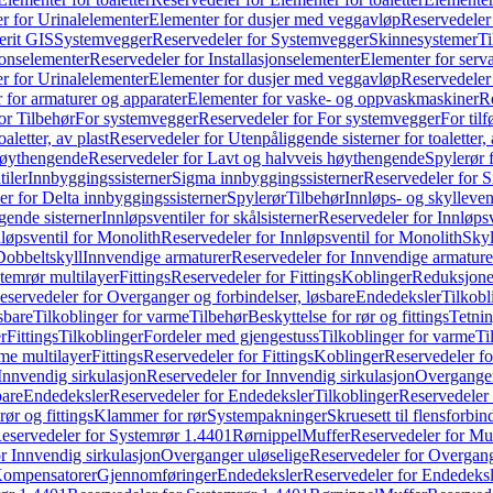
r for Urinalelementer
Elementer for dusjer med veggavløp
Reservedeler
rit GIS
Systemvegger
Reservedeler for Systemvegger
Skinnesystemer
Ti
jonselementer
Reservedeler for Installasjonselementer
Elementer for serv
r for Urinalelementer
Elementer for dusjer med veggavløp
Reservedeler
 for armaturer og apparater
Elementer for vaske- og oppvaskmaskiner
R
or Tilbehør
For systemvegger
Reservedeler for For systemvegger
For til
aletter, av plast
Reservedeler for Utenpåliggende sisterner for toaletter, 
høythengende
Reservedeler for Lavt og halvveis høythengende
Spylerør 
tiler
Innbyggingssisterner
Sigma innbyggingssisterner
Reservedeler for 
er for Delta innbyggingssisterner
Spylerør
Tilbehør
Innløps- og skylleven
gende sisterner
Innløpsventiler for skålsisterner
Reservedeler for Innløpsve
løpsventil for Monolith
Reservedeler for Innløpsventil for Monolith
Skyl
Dobbeltskyll
Innvendige armaturer
Reservedeler for Innvendige armature
temrør multilayer
Fittings
Reservedeler for Fittings
Koblinger
Reduksjone
eservedeler for Overganger og forbindelser, løsbare
Endedeksler
Tilkobl
sbare
Tilkoblinger for varme
Tilbehør
Beskyttelse for rør og fittings
Tetnin
r
Fittings
Tilkoblinger
Fordeler med gjengestuss
Tilkoblinger for varme
Ti
me multilayer
Fittings
Reservedeler for Fittings
Koblinger
Reservedeler f
Innvendig sirkulasjon
Reservedeler for Innvendig sirkulasjon
Overganger
bare
Endedeksler
Reservedeler for Endedeksler
Tilkoblinger
Reservedeler 
rør og fittings
Klammer for rør
Systempakninger
Skruesett til flensforbin
eservedeler for Systemrør 1.4401
Rørnippel
Muffer
Reservedeler for Mu
r Innvendig sirkulasjon
Overganger uløselige
Reservedeler for Overgang
Kompensatorer
Gjennomføringer
Endedeksler
Reservedeler for Endedeksl