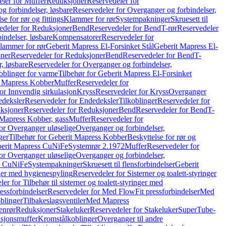
ler for Muffer
Reduksjoner
Reservedeler for
g forbindelser, løsbare
Reservedeler for Overganger og forbindelser,
se for rør og fittings
Klammer for rør
Systempakninger
Skruesett til
edeler for Reduksjoner
Bend
Reservedeler for Bend
T-rør
Reservedeler
indelser, løsbare
Kompensatorer
Reservedeler for
lammer for rør
Geberit Mapress El-Forsinket Stål
Geberit Mapress El-
ner
Reservedeler for Reduksjoner
Bend
Reservedeler for Bend
T-
, løsbare
Reservedeler for Overganger og forbindelser,
oblinger for varme
Tilbehør for Geberit Mapress El-Forsinket
t Mapress Kobber
Muffer
Reservedeler for
or Innvendig sirkulasjon
Kryss
Reservedeler for Kryss
Overganger
deksler
Reservedeler for Endedeksler
Tilkoblinger
Reservedeler for
ksjoner
Reservedeler for Reduksjoner
Bend
Reservedeler for Bend
T-
 Mapress Kobber, gass
Muffer
Reservedeler for
or Overganger uløselige
Overganger og forbindelser,
ger
Tilbehør for Geberit Mapress Kobber
Beskyttelse for rør og
berit Mapress CuNiFe
Systemrør 2.1972
Muffer
Reservedeler for
or Overganger uløselige
Overganger og forbindelser,
ss CuNiFe
Systempakninger
Skruesett til flensforbindelser
Geberit
nger med hygienespyling
Reservedeler for Sisterner og toalett-styringer
er for Tilbehør til sisterner og toalett-styringer med
essforbindelser
Reservedeler for Med FlowFit pressforbindelser
Med
blinger
Tilbakeslagsventiler
Med Mapress
enrør
Reduksjoner
Stakeluker
Reservedeler for Stakeluker
SuperTube-
nsjonsmuffer
Kromstålkoblinger
Overganger til andre