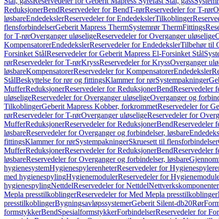
Stål, gass
Reservedeler for Geberit Mapress Syrefast Stål, gass
Systemr
Reduksjoner
Bend
Reservedeler for Bend
T-rør
Reservedeler for T-rør
O
løsbare
Endedeksler
Reservedeler for Endedeksler
Tilkoblinger
Reserved
flensforbindelser
Geberit Mapress Therm
Systemrør Therm
Fittings
Rese
for T-rør
Overganger uløselige
Reservedeler for Overganger uløselige
O
Kompensatorer
Endedeksler
Reservedeler for Endedeksler
Tilbehør til
Forsinket Stål
Reservedeler for Geberit Mapress El-Forsinket Stål
Syst
rør
Reservedeler for T-rør
Kryss
Reservedeler for Kryss
Overganger ulø
løsbare
Kompensatorer
Reservedeler for Kompensatorer
Endedeksler
Re
Stål
Beskyttelse for rør og fittings
Klammer for rør
Systempakninger
Ge
Muffer
Reduksjoner
Reservedeler for Reduksjoner
Bend
Reservedeler 
uløselige
Reservedeler for Overganger uløselige
Overganger og forbind
Tilkoblinger
Geberit Mapress Kobber, forkrommet
Reservedeler for G
rør
Reservedeler for T-rør
Overganger uløselige
Reservedeler for Overg
Muffer
Reduksjoner
Reservedeler for Reduksjoner
Bend
Reservedeler 
løsbare
Reservedeler for Overganger og forbindelser, løsbare
Endedeks
fittings
Klammer for rør
Systempakninger
Skruesett til flensforbindelser
Muffer
Reduksjoner
Reservedeler for Reduksjoner
Bend
Reservedeler 
løsbare
Reservedeler for Overganger og forbindelser, løsbare
Gjennomf
hygienesystem
Hygienespylerenheter
Reservedeler for Hygienespylere
med hygienespyling
Hygienemoduler
Reservedeler for Hygienemodul
hygienespyling
Nettdel
Reservedeler for Nettdel
Nettverkskomponenter
Mepla presstilkoblinger
Reservedeler for Med Mepla presstilkoblinger
presstilkoblinger
Bygningsavløpssystemer
Geberit Silent-db20
Rør
Form
formstykker
Bend
Spesialformstykker
Forbindelser
Reservedeler for For