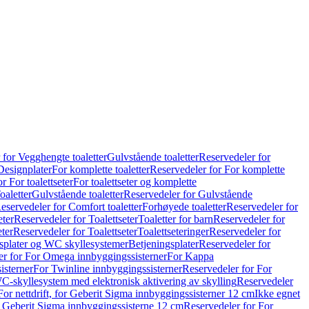
 for Vegghengte toaletter
Gulvstående toaletter
Reservedeler for
Designplater
For komplette toaletter
Reservedeler for For komplette
r For toalettseter
For toalettseter og komplette
oaletter
Gulvstående toaletter
Reservedeler for Gulvstående
eservedeler for Comfort toaletter
Forhøyede toaletter
Reservedeler for
eter
Reservedeler for Toalettseter
Toaletter for barn
Reservedeler for
eter
Reservedeler for Toalettseter
Toalettseteringer
Reservedeler for
splater og WC skyllesystemer
Betjeningsplater
Reservedeler for
er for For Omega innbyggingssisterner
For Kappa
isterner
For Twinline innbyggingssisterner
Reservedeler for For
C-skyllesystem med elektronisk aktivering av skylling
Reservedeler
For nettdrift, for Geberit Sigma innbyggingssisterner 12 cm
Ikke egnet
for Geberit Sigma innbyggingssisterne 12 cm
Reservedeler for For