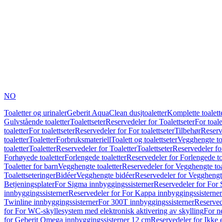
NO
Toaletter og urinaler
Geberit AquaClean dusjtoaletter
Komplette toalett
Gulvstående toaletter
Toalettseter
Reservedeler for Toalettseter
For toale
toaletter
For toalettseter
Reservedeler for For toalettseter
Tilbehør
Reserv
toaletter
Toaletter
Forbruksmateriell
Toalett og toalettseter
Vegghengte to
toaletter
Toaletter
Reservedeler for Toaletter
Toalettseter
Reservedeler for
Forhøyede toaletter
Forlengede toaletter
Reservedeler for Forlengede to
Toaletter for barn
Vegghengte toaletter
Reservedeler for Vegghengte toa
Toalettseteringer
Bidéer
Vegghengte bidéer
Reservedeler for Vegghengt
Betjeningsplater
For Sigma innbyggingssisterner
Reservedeler for For 
innbyggingssisterner
Reservedeler for For Kappa innbyggingssisterner
Twinline innbyggingssisterner
For 300T innbyggingssisterner
Reserved
for For WC-skyllesystem med elektronisk aktivering av skylling
For n
for Geberit Omega innbyggingssisterner 12 cm
Reservedeler for Ikke