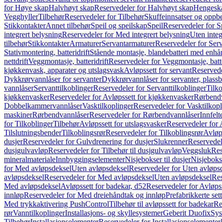
for Høye skap
Halvhøyt skap
Reservedeler for Halvhøyt skap
Hengesk
Vegghyller
Tilbehør
Reservedeler for Tilbehør
Skuffeinnsatser og oppb
Stikkontakter
Annet tilbehør
Speil og speilskap
Speil
Reservedeler for S
integrert belysning
Reservedeler for Med integrert belysning
Uten integ
tilbehør
Stikkontakter
Armaturer
Servantarmaturer
Reservedeler for Ser
Stativmontering, batteridrift
Stående montasje, blandebatteri med enh
nettdrift
Veggmontasje, batteridrift
Reservedeler for Veggmontasje, batte
kjøkkenvask, apparater og utslagsvask
Avløpssett for servant
Reservede
Dykkrørvannlåser for servanter
Dykkrørvannlåser for servanter, plass
vannlåser
Servanttilkoblinger
Reservedeler for Servanttilkoblinger
Tilko
kjøkkenvasker
Reservedeler for Avløpssett for kjøkkenvasker
Rørbend
Dobbelkammervannlåser
Vasktilkoplinger
Reservedeler for Vasktilkop
maskiner
Rørbendvannlåser
Reservedeler for Rørbendvannlåser
Innfelt
for Tilkoblinger
Tilbehør
Avløpssett for utslagsvasker
Reservedeler for 
Tilslutningsbender
Tilkoblingsrør
Reservedeler for Tilkoblingsrør
Avløp
dusjer
Reservedeler for Gulvdrenering for dusjer
Slukrenner
Reservedel
dusjgulvavløp
Reservedeler for Tilbehør til dusjgulvavløp
Veggsluk
Res
mineralmateriale
Innbyggingselementer
Nisjebokser til dusjer
Nisjeboks
for Med avløpsdeksel
Uten avløpsdeksel
Reservedeler for Uten avløps
avløpsdeksel
Reservedeler for Med avløpsdeksel
Uten avløpsdeksel
Res
Med avløpsdeksel
Avløpssett for badekar, d52
Reservedeler for Avløpss
innløp
Reservedeler for Med dreiehåndtak og innløp
Prefabrikkerte set
Med trykkaktivering PushControl
Tilbehør til avløpssett for badekar
Re
rør
Vanntilkoplinger
Installasjons- og skyllesystemer
Geberit Duofix
Sys
Tilbehør
Installasjonselementer
Reservedeler for Installasjonselementer