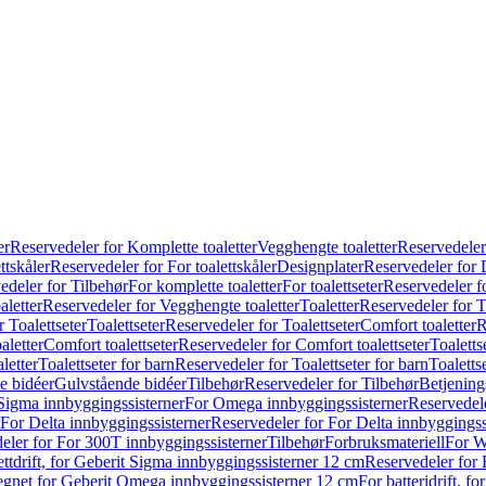
er
Reservedeler for Komplette toaletter
Vegghengte toaletter
Reservedeler
ttskåler
Reservedeler for For toalettskåler
Designplater
Reservedeler for 
edeler for Tilbehør
For komplette toaletter
For toalettseter
Reservedeler fo
aletter
Reservedeler for Vegghengte toaletter
Toaletter
Reservedeler for T
 Toalettseter
Toalettseter
Reservedeler for Toalettseter
Comfort toaletter
R
aletter
Comfort toalettseter
Reservedeler for Comfort toalettseter
Toaletts
letter
Toalettseter for barn
Reservedeler for Toalettseter for barn
Toaletts
e bidéer
Gulvstående bidéer
Tilbehør
Reservedeler for Tilbehør
Betjening
Sigma innbyggingssisterner
For Omega innbyggingssisterner
Reservedel
For Delta innbyggingssisterner
Reservedeler for For Delta innbyggingss
eler for For 300T innbyggingssisterner
Tilbehør
Forbruksmateriell
For W
ettdrift, for Geberit Sigma innbyggingssisterner 12 cm
Reservedeler for 
 egnet for Geberit Omega innbyggingssisterner 12 cm
For batteridrift, 