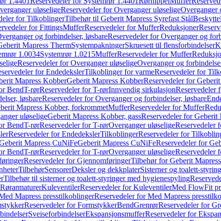
ør 1.4401
Reservedeler for Systemrør 1.4401
Rørnippel
Muffer
Reservede
verganger uløselige
Reservedeler for Overganger uløselige
Overganger o
eler for Tilkoblinger
Tilbehør til Geberit Mapress Syrefast Stål
Beskyttel
rvedeler for Fittings
Muffer
Reservedeler for Muffer
Reduksjoner
Reserv
verganger og forbindelser, løsbare
Reservedeler for Overganger og forb
 Geberit Mapress Therm
Systempakninger
Skruesett til flensforbindelser
K
emrør 1.0034
Systemrør 1.0215
Muffer
Reservedeler for Muffer
Reduksjo
selige
Reservedeler for Overganger uløselige
Overganger og forbindelser
servedeler for Endedeksler
Tilkoblinger for varme
Reservedeler for Tilk
berit Mapress Kobber
Geberit Mapress Kobber
Reservedeler for Geberi
for Bend
T-rør
Reservedeler for T-rør
Innvendig sirkulasjon
Reservedeler f
elser, løsbare
Reservedeler for Overganger og forbindelser, løsbare
Ende
eberit Mapress Kobber, forkrommet
Muffer
Reservedeler for Muffer
Redu
anger uløselige
Geberit Mapress Kobber, gass
Reservedeler for Geberit
for Bend
T-rør
Reservedeler for T-rør
Overganger uløselige
Reservedeler f
ler
Reservedeler for Endedeksler
Tilkoblinger
Reservedeler for Tilkoblin
Geberit Mapress CuNiFe
Geberit Mapress CuNiFe
Reservedeler for Ge
for Bend
T-rør
Reservedeler for T-rør
Overganger uløselige
Reservedeler f
øringer
Reservedeler for Gjennomføringer
Tilbehør for Geberit Mapre
nheter
Tilbehør
Sensorer
Deksler og dekkplater
Sisterner og toalett-styri
er
Tilbehør til sisterner og toalett-styringer med hygienespyling
Reservedel
Rørarmaturer
Kuleventiler
Reservedeler for Kuleventiler
Med FlowFit pr
Med Mapress presstilkoblinger
Reservedeler for Med Mapress presstilko
stykker
Reservedeler for Formstykker
Bend
Grenrør
Reservedeler for Gr
bindelser
Sveiseforbindelser
Ekspansjonsmuffer
Reservedeler for Ekspa