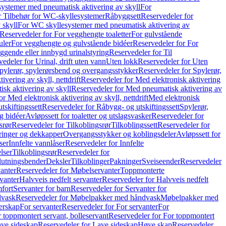
ystemer med pneumatisk aktivering av skyll
For
r Tilbehør for WC-skyllesystemer
Råbyggsett
Reservedeler for
 skyll
For WC skyllesystemer med pneumatisk aktivering av
Reservedeler for For vegghengte toaletter
For gulvstående
uler
For vegghengte og gulvstående bidéer
Reservedeler for For
iggende eller innbygd urinalstyring
Reservedeler for Til
edeler for Urinal, drift uten vann
Uten lokk
Reservedeler for Uten
pylerør, spylerørsbend og overgangsstykker
Reservedeler for Spylerør,
ivering av skyll, nettdrift
Reservedeler for Med elektronisk aktivering
sk aktivering av skyll
Reservedeler for Med pneumatisk aktivering av
r Med elektronisk aktivering av skyll, nettdrift
Med elektronisk
tskiftingssett
Reservedeler for Råbygg- og utskiftingssett
Spylerør,
og bidéer
Avløpssett for toaletter og utslagsvasker
Reservedeler for
srør
Reservedeler for Tilkoblingsrør
Tilkoblingssett
Reservedeler for
ringer og dekkapper
Overgangsstykker og koblingsdeler
Avløpssett for
ser
Innfelte vannlåser
Reservedeler for Innfelte
lser
Tilkoblingsrør
Reservedeler for
slutningsbender
Deksler
Tilkoblinger
Pakninger
Sveiseender
Reservedeler
anter
Reservedeler for Møbelservanter
Toppmonterte
vanter
Halvveis nedfelt servanter
Reservedeler for Halvveis nedfelt
fort
Servanter for barn
Reservedeler for Servanter for
dvask
Reservedeler for Møbelpakker med håndvask
Møbelpakker med
erskap
For servanter
Reservedeler for For servanter
For
 toppmontert servant, bolleservant
Reservedeler for For toppmontert
ve sideskap
Reservedeler for Lave sideskap
Høye skap
Reservedeler