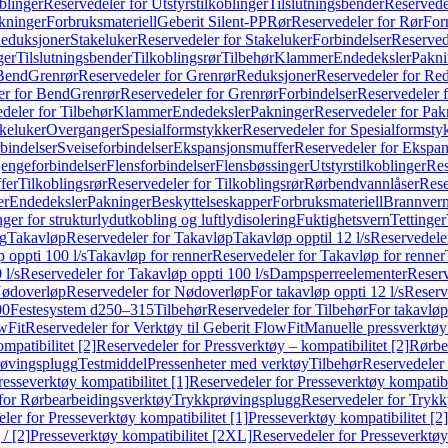
blinger
Reservedeler for Utstyrstilkoblinger
Tilslutningsbender
Reservedel
kninger
Forbruksmateriell
Geberit Silent-PP
Rør
Reservedeler for Rør
For
Reduksjoner
Stakeluker
Reservedeler for Stakeluker
Forbindelser
Reserved
ger
Tilslutningsbender
Tilkoblingsrør
Tilbehør
Klammer
Endedeksler
Pakni
 Bend
Grenrør
Reservedeler for Grenrør
Reduksjoner
Reservedeler for Re
er for Bend
Grenrør
Reservedeler for Grenrør
Forbindelser
Reservedeler f
deler for Tilbehør
Klammer
Endedeksler
Pakninger
Reservedeler for Pak
akeluker
Overganger
Spesialformstykker
Reservedeler for Spesialformsty
bindelser
Sveiseforbindelser
Ekspansjonsmuffer
Reservedeler for Ekspa
jengeforbindelser
Flensforbindelser
Flensbøssinger
Utstyrstilkoblinger
Res
fer
Tilkoblingsrør
Reservedeler for Tilkoblingsrør
Rørbendvannlåser
Rese
er
Endedeksler
Pakninger
Beskyttelseskapper
Forbruksmateriell
Brannvern,
nger for strukturlydutkobling og luftlydisolering
Fuktighetsvern
Tettinger
ng
Takavløp
Reservedeler for Takavløp
Takavløp opptil 12 l/s
Reservedeler
 oppti 100 l/s
Takavløp for renner
Reservedeler for Takavløp for renner
 l/s
Reservedeler for Takavløp oppti 100 l/s
Dampsperreelementer
Reserv
ødoverløp
Reservedeler for Nødoverløp
For takavløp oppti 12 l/s
Reserve
00
Festesystem d250–315
Tilbehør
Reservedeler for Tilbehør
For takavløp
wFit
Reservedeler for Verktøy til Geberit FlowFit
Manuelle pressverktøy
mpatibilitet [2]
Reservedeler for Pressverktøy – kompatibilitet [2]
Rørbe
røvingsplugg
Testmiddel
Pressenheter med verktøy
Tilbehør
Reservedeler 
resseverktøy kompatibilitet [1]
Reservedeler for Presseverktøy kompatibil
for Rørbearbeidingsverktøy
Trykkprøvingsplugg
Reservedeler for Tryk
ler for Presseverktøy kompatibilitet [1]
Presseverktøy kompatibilitet [2]
/ [2]
Presseverktøy kompatibilitet [2XL]
Reservedeler for Presseverktøy