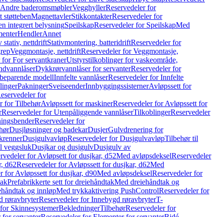
r Andre baderomsmøbler
Vegghyller
Reservedeler for
t støtteben
Magnettavler
Stikkontakter
Reservedeler for
n integrert belysning
Speilskap
Reservedeler for Speilskap
Med
menter
Hendler
Annet
tativ, nettdrift
Stativmontering, batteridrift
Reservedeler for
grep
Veggmontasje, nettdrift
Reservedeler for Veggmontasje,
 for For servantkraner
Utstyrstilkoblinger for vaskeområde,
ndvannlåser
Dykkrørvannlåser for servanter
Reservedeler for
ssbeparende modell
Innfelte vannlåser
Reservedeler for Innfelte
linger
Pakninger
Sveiseender
Innbyggingssisterner
Avløpssett for
eservedeler for
r for Tilbehør
Avløpssett for maskiner
Reservedeler for Avløpssett for
r
Reservedeler for Utenpåliggende vannlåser
Tilkoblinger
Reservedeler
tningsbender
Reservedeler for
hør
Dusjløsninger og badekar
Dusjer
Gulvdrenering for
ukrenner
Dusjgulvavløp
Reservedeler for Dusjgulvavløp
Tilbehør til
il veggsluk
Dusjkar og dusjgulv
Dusjgulv av
rvedeler for Avløpsett for dusjkar, d52
Med avløpsdeksel
Reservedeler
r, d62
Reservedeler for Avløpssett for dusjkar, d62
Med
 for Avløpssett for dusjkar, d90
Med avløpsdeksel
Reservedeler for
tak
Prefabrikkerte sett for dreiehåndtak
Med dreiehåndtak og
iehåndtak og innløp
Med trykkaktivering PushControl
Reservedeler for
 røravbryter
Reservedeler for Innebygd røravbryter
T-
 for Skinnesystemer
Bekledninger
Tilbehør
Reservedeler for
 for servanter
Reservedeler for Elementer for servanter
Bidé-