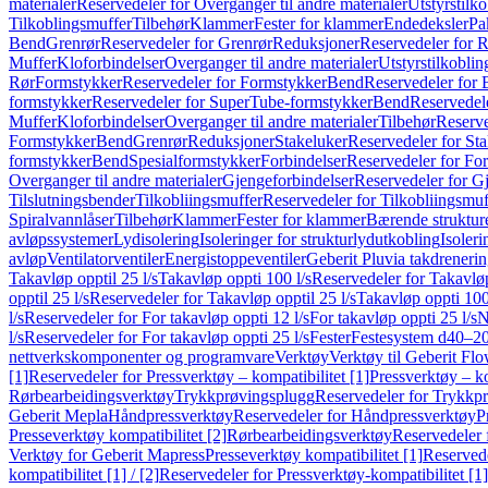
materialer
Reservedeler for Overganger til andre materialer
Utstyrstilko
Tilkoblingsmuffer
Tilbehør
Klammer
Fester for klammer
Endedeksler
Pa
Bend
Grenrør
Reservedeler for Grenrør
Reduksjoner
Reservedeler for 
Muffer
Kloforbindelser
Overganger til andre materialer
Utstyrstilkoblin
Rør
Formstykker
Reservedeler for Formstykker
Bend
Reservedeler for
formstykker
Reservedeler for SuperTube-formstykker
Bend
Reservedel
Muffer
Kloforbindelser
Overganger til andre materialer
Tilbehør
Reserve
Formstykker
Bend
Grenrør
Reduksjoner
Stakeluker
Reservedeler for St
formstykker
Bend
Spesialformstykker
Forbindelser
Reservedeler for For
Overganger til andre materialer
Gjengeforbindelser
Reservedeler for G
Tilslutningsbender
Tilkobliingsmuffer
Reservedeler for Tilkobliingsmuf
Spiralvannlåser
Tilbehør
Klammer
Fester for klammer
Bærende struktur
avløpssystemer
Lydisolering
Isoleringer for strukturlydutkobling
Isoleri
avløp
Ventilatorventiler
Energistoppeventiler
Geberit Pluvia takdreneri
Takavløp opptil 25 l/s
Takavløp oppti 100 l/s
Reservedeler for Takavløp
opptil 25 l/s
Reservedeler for Takavløp opptil 25 l/s
Takavløp oppti 100
l/s
Reservedeler for For takavløp oppti 12 l/s
For takavløp oppti 25 l/s
N
l/s
Reservedeler for For takavløp oppti 25 l/s
Fester
Festesystem d40–2
nettverkskomponenter og programvare
Verktøy
Verktøy til Geberit Flo
[1]
Reservedeler for Pressverktøy – kompatibilitet [1]
Pressverktøy – ko
Rørbearbeidingsverktøy
Trykkprøvingsplugg
Reservedeler for Trykkp
Geberit Mepla
Håndpressverktøy
Reservedeler for Håndpressverktøy
P
Presseverktøy kompatibilitet [2]
Rørbearbeidingsverktøy
Reservedeler 
Verktøy for Geberit Mapress
Presseverktøy kompatibilitet [1]
Reservede
kompatibilitet [1] / [2]
Reservedeler for Pressverktøy-kompatibilitet [1] 