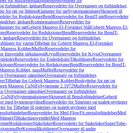
ler for Muffer
Reduksjoner
Reservedeler for
g forbindelser, løsbare
Reservedeler for Overganger og forbindelser,
se for rør og fittings
Klammer for rør
Systempakninger
Skruesett til
edeler for Reduksjoner
Bend
Reservedeler for Bend
T-rør
Reservedeler
indelser, løsbare
Kompensatorer
Reservedeler for
lammer for rør
Geberit Mapress El-Forsinket Stål
Geberit Mapress El-
ner
Reservedeler for Reduksjoner
Bend
Reservedeler for Bend
T-
, løsbare
Reservedeler for Overganger og forbindelser,
oblinger for varme
Tilbehør for Geberit Mapress El-Forsinket
t Mapress Kobber
Muffer
Reservedeler for
or Innvendig sirkulasjon
Kryss
Reservedeler for Kryss
Overganger
deksler
Reservedeler for Endedeksler
Tilkoblinger
Reservedeler for
ksjoner
Reservedeler for Reduksjoner
Bend
Reservedeler for Bend
T-
 Mapress Kobber, gass
Muffer
Reservedeler for
or Overganger uløselige
Overganger og forbindelser,
ger
Tilbehør for Geberit Mapress Kobber
Beskyttelse for rør og
berit Mapress CuNiFe
Systemrør 2.1972
Muffer
Reservedeler for
or Overganger uløselige
Overganger og forbindelser,
ss CuNiFe
Systempakninger
Skruesett til flensforbindelser
Geberit
nger med hygienespyling
Reservedeler for Sisterner og toalett-styringer
er for Tilbehør til sisterner og toalett-styringer med
essforbindelser
Reservedeler for Med FlowFit pressforbindelser
Med
blinger
Tilbakeslagsventiler
Med Mapress
enrør
Reduksjoner
Stakeluker
Reservedeler for Stakeluker
SuperTube-
nsjonsmuffer
Kromstålkoblinger
Overganger til andre