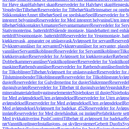
for Høye skap
Halvhøyt skap
Reservedeler for Halvhøyt skap
Hengesk
Vegghyller
Tilbehør
Reservedeler for Tilbehør
Skuffeinnsatser og oppb
Stikkontakter
Annet tilbehør
Speil og speilskap
Speil
Reservedeler for S
integrert belysning
Reservedeler for Med integrert belysning
Uten integ
tilbehør
Stikkontakter
Armaturer
Servantarmaturer
Reservedeler for Ser
Stativmontering, batteridrift
Stående montasje, blandebatteri med enh
nettdrift
Veggmontasje, batteridrift
Reservedeler for Veggmontasje, batte
kjøkkenvask, apparater og utslagsvask
Avløpssett for servant
Reservede
Dykkrørvannlåser for servanter
Dykkrørvannlåser for servanter, plass
vannlåser
Servanttilkoblinger
Reservedeler for Servanttilkoblinger
Tilko
kjøkkenvasker
Reservedeler for Avløpssett for kjøkkenvasker
Rørbend
Dobbelkammervannlåser
Vasktilkoplinger
Reservedeler for Vasktilkop
maskiner
Rørbendvannlåser
Reservedeler for Rørbendvannlåser
Innfelt
for Tilkoblinger
Tilbehør
Avløpssett for utslagsvasker
Reservedeler for 
Tilslutningsbender
Tilkoblingsrør
Reservedeler for Tilkoblingsrør
Avløp
dusjer
Reservedeler for Gulvdrenering for dusjer
Slukrenner
Reservedel
dusjgulvavløp
Reservedeler for Tilbehør til dusjgulvavløp
Veggsluk
Res
mineralmateriale
Innbyggingselementer
Nisjebokser til dusjer
Nisjeboks
for Med avløpsdeksel
Uten avløpsdeksel
Reservedeler for Uten avløps
avløpsdeksel
Reservedeler for Med avløpsdeksel
Uten avløpsdeksel
Res
Med avløpsdeksel
Avløpssett for badekar, d52
Reservedeler for Avløpss
innløp
Reservedeler for Med dreiehåndtak og innløp
Prefabrikkerte set
Med trykkaktivering PushControl
Tilbehør til avløpssett for badekar
Re
rør
Vanntilkoplinger
Installasjons- og skyllesystemer
Geberit Duofix
Sys
Tilbehør
Installasjonselementer
Reservedeler for Installasjonselementer