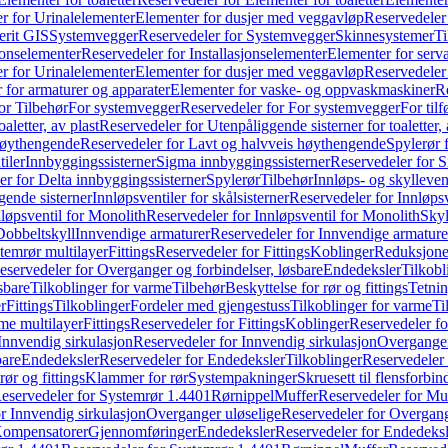
r for Urinalelementer
Elementer for dusjer med veggavløp
Reservedeler
rit GIS
Systemvegger
Reservedeler for Systemvegger
Skinnesystemer
Ti
jonselementer
Reservedeler for Installasjonselementer
Elementer for serv
r for Urinalelementer
Elementer for dusjer med veggavløp
Reservedeler
 for armaturer og apparater
Elementer for vaske- og oppvaskmaskiner
R
or Tilbehør
For systemvegger
Reservedeler for For systemvegger
For til
aletter, av plast
Reservedeler for Utenpåliggende sisterner for toaletter, 
høythengende
Reservedeler for Lavt og halvveis høythengende
Spylerør 
tiler
Innbyggingssisterner
Sigma innbyggingssisterner
Reservedeler for 
er for Delta innbyggingssisterner
Spylerør
Tilbehør
Innløps- og skylleven
gende sisterner
Innløpsventiler for skålsisterner
Reservedeler for Innløpsve
løpsventil for Monolith
Reservedeler for Innløpsventil for Monolith
Skyl
Dobbeltskyll
Innvendige armaturer
Reservedeler for Innvendige armature
temrør multilayer
Fittings
Reservedeler for Fittings
Koblinger
Reduksjone
eservedeler for Overganger og forbindelser, løsbare
Endedeksler
Tilkobl
sbare
Tilkoblinger for varme
Tilbehør
Beskyttelse for rør og fittings
Tetnin
r
Fittings
Tilkoblinger
Fordeler med gjengestuss
Tilkoblinger for varme
Ti
me multilayer
Fittings
Reservedeler for Fittings
Koblinger
Reservedeler f
Innvendig sirkulasjon
Reservedeler for Innvendig sirkulasjon
Overganger
bare
Endedeksler
Reservedeler for Endedeksler
Tilkoblinger
Reservedeler 
rør og fittings
Klammer for rør
Systempakninger
Skruesett til flensforbin
eservedeler for Systemrør 1.4401
Rørnippel
Muffer
Reservedeler for Mu
r Innvendig sirkulasjon
Overganger uløselige
Reservedeler for Overgang
Kompensatorer
Gjennomføringer
Endedeksler
Reservedeler for Endedeksl