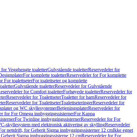
 for Vegghengte toaletter
Gulvstående toaletter
Reservedeler for
Designplater
For komplette toaletter
Reservedeler for For komplette
r For toalettseter
For toalettseter og komplette
oaletter
Gulvstående toaletter
Reservedeler for Gulvstående
eservedeler for Comfort toaletter
Forhøyede toaletter
Reservedeler for
eter
Reservedeler for Toalettseter
Toaletter for barn
Reservedeler for
eter
Reservedeler for Toalettseter
Toalettseteringer
Reservedeler for
splater og WC skyllesystemer
Betjeningsplater
Reservedeler for
er for For Omega innbyggingssisterner
For Kappa
isterner
For Twinline innbyggingssisterner
Reservedeler for For
C-skyllesystem med elektronisk aktivering av skylling
Reservedeler
For nettdrift, for Geberit Sigma innbyggingssisterner 12 cm
Ikke egnet
for Geberit Sigma innbyggingssisterne 12 cm
Reservedeler for For