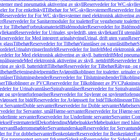
temer med pneumatisk aktivering av skyll
Reservedeler for WC-skylles
ler for For enkeltskyll
Tilbehør for WC-skyllesystemer
Reservedeler fo
l
Reservedeler for For WC skyllesystemer med elektronisk aktivering av
er
Reservedeler for Sanitærmoduler for toaletter
For vegghengte toaletter
r for Tilbehør
Forbruksmateriell
Bidémoduler
Reservedeler for Bidémod
kyllekant
Reservedeler for Urinaler, spyledrift, uten skyllekant
Til utenpål
Reservedeler for Med integrert urinalstyring
Urinal, drift uten vann
Reserv
v glass
Tilbehør
Reservedeler for Tilbehør
Vannlåser og vannlåstilbehør
S
ordeler
Urinalstyringer
Innfelt
Reservedeler for Innfelt
Med elektronisk akt
edeler for Med elektronisk aktivering av skyll, batteridrift
Med pneumati
enpåliggende
Med elektronisk aktivering av skyll, nettdrift
Reservedeler fo
ng av skyll, batteridrift
Tilbehør
Reservedeler for Tilbehør
Råbygg- og u
ilbehør
Betjeningshjelpemidler
Avløpstilkoblinger for toaletter, urinaler 
nnlåser
Tilslutningsbender
Reservedeler for Tilslutningsbender
Tilkobling
ser
Tilkoblinger av PVC
Reservedeler for Tilkoblinger av PVC
Paknings
edeler for Urinalvannlåser
Spiralvannlåser
Reservedeler for Spiralvannlå
ør og spylerørforlengelser
Reservedeler for Spylerør og spylerørforlenge
vløpssett for bidé
Reservedeler for Avløpssett for bidé
Tilkoblingsrør
Til
or Servanter
Doble servanter
Reservedeler for Doble servanter
Møbelserv
vedeler for Servanter, små
Hjørne-servanter
Reservedeler for Hjørne-ser
derlimte servanter
Reservedeler for Underlimte servanter
Servanter Com
eksel
Festemateriell
Dekorblending
Møbelpakker
Møbelpakker med hån
servant
Baderomsmøbler
Servantunderskap
Reservedeler for Servantund
er for For dobbelservanter
Benkeplater
Reservedeler for Benkeplater
For
 For toppmontert servant firkantet
Sideskap
Reservedeler for Sideskap
La