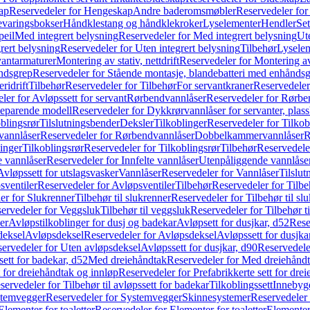
ap
Reservedeler for Hengeskap
Andre baderomsmøbler
Reservedeler fo
evaringsbokser
Håndklestang og håndklekroker
Lyselementer
Hendler
Set
peil
Med integrert belysning
Reservedeler for Med integrert belysning
Ute
rert belysning
Reservedeler for Uten integrert belysning
Tilbehør
Lysele
vantarmaturer
Montering av stativ, nettdrift
Reservedeler for Montering av s
åndsgrep
Reservedeler for Stående montasje, blandebatteri med enhånds
ridrift
Tilbehør
Reservedeler for Tilbehør
For servantkraner
Reservedeler
ler for Avløpssett for servant
Rørbendvannlåser
Reservedeler for Rørbe
beparende modell
Reservedeler for Dykkrørvannlåser for servanter, pla
blingsrør
Tilslutningsbender
Deksler
Tilkoblinger
Reservedeler for Tilkob
vannlåser
Reservedeler for Rørbendvannlåser
Dobbelkammervannlåser
R
linger
Tilkoblingsrør
Reservedeler for Tilkoblingsrør
Tilbehør
Reservedele
e vannlåser
Reservedeler for Innfelte vannlåser
Utenpåliggende vannlåse
Avløpssett for utslagsvasker
Vannlåser
Reservedeler for Vannlåser
Tilslu
sventiler
Reservedeler for Avløpsventiler
Tilbehør
Reservedeler for Tilbe
er for Slukrenner
Tilbehør til slukrenner
Reservedeler for Tilbehør til sl
ervedeler for Veggsluk
Tilbehør til veggsluk
Reservedeler for Tilbehør t
er
Avløpstilkoblinger for dusj og badekar
Avløpsett for dusjkar, d52
Rese
deksel
Avløpsdeksel
Reservedeler for Avløpsdeksel
Avløpssett for dusjka
ervedeler for Uten avløpsdeksel
Avløpssett for dusjkar, d90
Reservedeler
ett for badekar, d52
Med dreiehåndtak
Reservedeler for Med dreiehånd
t for dreiehåndtak og innløp
Reservedeler for Prefabrikkerte sett for dre
servedeler for Tilbehør til avløpssett for badekar
Tilkoblingssett
Innebygd
temvegger
Reservedeler for Systemvegger
Skinnesystemer
Reservedeler
Elementer for toaletter
Reservedeler for Elementer for toaletter
Elementer