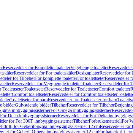
er
Reservedeler for Komplette toaletter
Vegghengte toaletter
Reservedeler
ttskåler
Reservedeler for For toalettskåler
Designplater
Reservedeler for 
edeler for Tilbehør
For komplette toaletter
For toalettseter
Reservedeler fo
aletter
Reservedeler for Vegghengte toaletter
Toaletter
Reservedeler for T
 Toalettseter
Toalettseter
Reservedeler for Toalettseter
Comfort toaletter
R
aletter
Comfort toalettseter
Reservedeler for Comfort toalettseter
Toaletts
letter
Toalettseter for barn
Reservedeler for Toalettseter for barn
Toaletts
e bidéer
Gulvstående bidéer
Tilbehør
Reservedeler for Tilbehør
Betjening
Sigma innbyggingssisterner
For Omega innbyggingssisterner
Reservedel
For Delta innbyggingssisterner
Reservedeler for For Delta innbyggingss
eler for For 300T innbyggingssisterner
Tilbehør
Forbruksmateriell
For W
ettdrift, for Geberit Sigma innbyggingssisterner 12 cm
Reservedeler for 
 egnet for Geberit Omega innbyggingssisterner 12 cm
For batteridrift, 