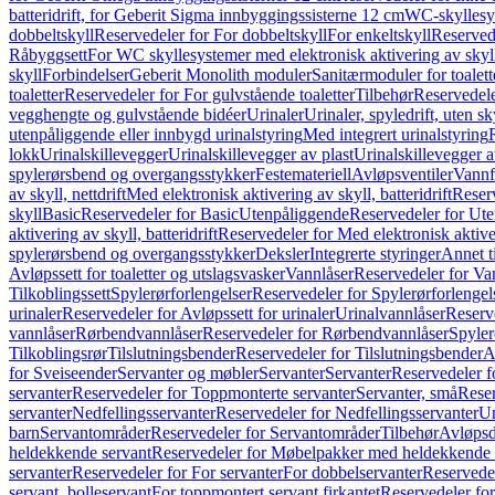
batteridrift, for Geberit Sigma innbyggingssisterne 12 cm
WC-skyllesys
dobbeltskyll
Reservedeler for For dobbeltskyll
For enkeltskyll
Reservede
Råbyggsett
For WC skyllesystemer med elektronisk aktivering av skyl
skyll
Forbindelser
Geberit Monolith moduler
Sanitærmoduler for toalett
toaletter
Reservedeler for For gulvstående toaletter
Tilbehør
Reservedele
vegghengte og gulvstående bidéer
Urinaler
Urinaler, spyledrift, uten s
utenpåliggende eller innbygd urinalstyring
Med integrert urinalstyring
lokk
Urinalskillevegger
Urinalskillevegger av plast
Urinalskillevegger a
spylerørsbend og overgangsstykker
Festemateriell
Avløpsventiler
Vannf
av skyll, nettdrift
Med elektronisk aktivering av skyll, batteridrift
Reserv
skyll
Basic
Reservedeler for Basic
Utenpåliggende
Reservedeler for Ut
aktivering av skyll, batteridrift
Reservedeler for Med elektronisk aktiveri
spylerørsbend og overgangsstykker
Deksler
Integrerte styringer
Annet t
Avløpssett for toaletter og utslagsvasker
Vannlåser
Reservedeler for Va
Tilkoblingssett
Spylerørforlengelser
Reservedeler for Spylerørforlengel
urinaler
Reservedeler for Avløpssett for urinaler
Urinalvannlåser
Reserv
vannlåser
Rørbendvannlåser
Reservedeler for Rørbendvannlåser
Spyler
Tilkoblingsrør
Tilslutningsbender
Reservedeler for Tilslutningsbender
A
for Sveiseender
Servanter og møbler
Servanter
Servanter
Reservedeler f
servanter
Reservedeler for Toppmonterte servanter
Servanter, små
Reser
servanter
Nedfellingsservanter
Reservedeler for Nedfellingsservanter
Un
barn
Servantområder
Reservedeler for Servantområder
Tilbehør
Avløpsd
heldekkende servant
Reservedeler for Møbelpakker med heldekkende 
servanter
Reservedeler for For servanter
For dobbelservanter
Reservedel
servant, bolleservant
For toppmontert servant firkantet
Reservedeler for