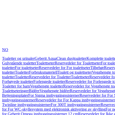
NO
Toaletter og urinaler
Geberit AquaClean dusjtoaletter
Komplette toalett
Gulvstående toaletter
Toalettseter
Reservedeler for Toalettseter
For toale
toaletter
For toalettseter
Reservedeler for For toalettseter
Tilbehør
Reserv
toaletter
Toaletter
Forbruksmateriell
Toalett og toalettseter
Vegghengte to
toaletter
Toaletter
Reservedeler for Toaletter
Toalettseter
Reservedeler for
Forhøyede toaletter
Forlengede toaletter
Reservedeler for Forlengede to
Toaletter for barn
Vegghengte toaletter
Reservedeler for Vegghengte toa
Toalettseteringer
Bidéer
Vegghengte bidéer
Reservedeler for Vegghengt
Betjeningsplater
For Sigma innbyggingssisterner
Reservedeler for For 
innbyggingssisterner
Reservedeler for For Kappa innbyggingssisterner
Twinline innbyggingssisterner
For 300T innbyggingssisterner
Reserved
for For WC-skyllesystem med elektronisk aktivering av skylling
For n
for Geberit Omega innbyggingssisterner 12 cm
Reservedeler for Ikke