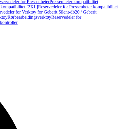
servedeler for Pressenheter
Pressenheter kompatibilitet
 kompatibilitet [2XL]
Reservedeler for Pressenheter kompatibilitet
vedeler for Verktøy for Geberit Silent-db20 / Geberit
rktøy
Rørbearbeidingsverktøy
Reservedeler for
kontroller