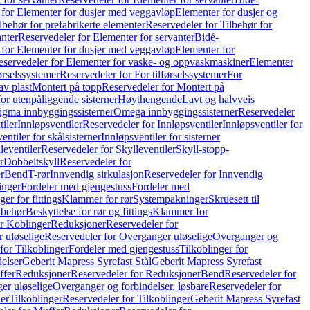
 for Elementer for dusjer med veggavløp
Elementer for dusjer og
lbehør for prefabrikerte elementer
Reservedeler for Tilbehør for
anter
Reservedeler for Elementer for servanter
Bidé-
 for Elementer for dusjer med veggavløp
Elementer for
eservedeler for Elementer for vaske- og oppvaskmaskiner
Elementer
førselssystemer
Reservedeler for For tilførselssystemer
For
av plast
Montert på topp
Reservedeler for Montert på
for utenpåliggende sisterner
Høythengende
Lavt og halvveis
Sigma innbyggingssisterner
Omega innbyggingssisterner
Reservedeler
tiler
Innløpsventiler
Reservedeler for Innløpsventiler
Innløpsventiler for
ntiler for skålsisterner
Innløpsventiler for sisterner
leventiler
Reservedeler for Skylleventiler
Skyll-stopp-
r
Dobbeltskyll
Reservedeler for
r
Bend
T-rør
Innvendig sirkulasjon
Reservedeler for Innvendig
inger
Fordeler med gjengestuss
Fordeler med
ger for fittings
Klammer for rør
Systempakninger
Skruesett til
lbehør
Beskyttelse for rør og fittings
Klammer for
or Koblinger
Reduksjoner
Reservedeler for
 uløselige
Reservedeler for Overganger uløselige
Overganger og
for Tilkoblinger
Fordeler med gjengestuss
Tilkoblinger for
delser
Geberit Mapress Syrefast Stål
Geberit Mapress Syrefast
ffer
Reduksjoner
Reservedeler for Reduksjoner
Bend
Reservedeler for
er uløselige
Overganger og forbindelser, løsbare
Reservedeler for
er
Tilkoblinger
Reservedeler for Tilkoblinger
Geberit Mapress Syrefast