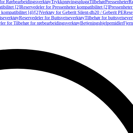
for Rørbearbeidingsverktøy
Trykkprøvingsplugg
Tilbehør
Pressenheter
Re
ibilitet [2]
Reservedeler for Pressenheter kompatibilitet [2]
Pressenheter
kompatibilitet [4]/[2]
Verktøy for Geberit Silent-db20 / Geberit PE
Reser
iseverktøy
Reservedeler for Buttsveiseverktøy
Tilbehør for buttsveiseve
ler for Tilbehør for rørbearbeidingsverktøy
Betjeningshjelpemidler
Fjern