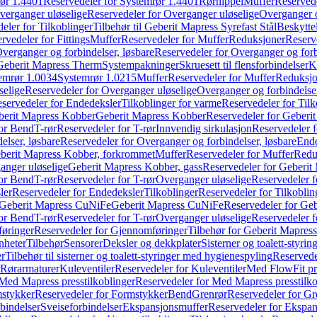
ør 1.4401
Reservedeler for Systemrør 1.4401
Rørnippel
Muffer
Reservede
verganger uløselige
Reservedeler for Overganger uløselige
Overganger o
eler for Tilkoblinger
Tilbehør til Geberit Mapress Syrefast Stål
Beskyttel
rvedeler for Fittings
Muffer
Reservedeler for Muffer
Reduksjoner
Reserv
verganger og forbindelser, løsbare
Reservedeler for Overganger og forb
 Geberit Mapress Therm
Systempakninger
Skruesett til flensforbindelser
K
emrør 1.0034
Systemrør 1.0215
Muffer
Reservedeler for Muffer
Reduksjo
selige
Reservedeler for Overganger uløselige
Overganger og forbindelser
servedeler for Endedeksler
Tilkoblinger for varme
Reservedeler for Tilk
berit Mapress Kobber
Geberit Mapress Kobber
Reservedeler for Geberi
for Bend
T-rør
Reservedeler for T-rør
Innvendig sirkulasjon
Reservedeler f
elser, løsbare
Reservedeler for Overganger og forbindelser, løsbare
Ende
eberit Mapress Kobber, forkrommet
Muffer
Reservedeler for Muffer
Redu
anger uløselige
Geberit Mapress Kobber, gass
Reservedeler for Geberit
for Bend
T-rør
Reservedeler for T-rør
Overganger uløselige
Reservedeler f
ler
Reservedeler for Endedeksler
Tilkoblinger
Reservedeler for Tilkoblin
Geberit Mapress CuNiFe
Geberit Mapress CuNiFe
Reservedeler for Ge
for Bend
T-rør
Reservedeler for T-rør
Overganger uløselige
Reservedeler f
øringer
Reservedeler for Gjennomføringer
Tilbehør for Geberit Mapre
nheter
Tilbehør
Sensorer
Deksler og dekkplater
Sisterner og toalett-styri
er
Tilbehør til sisterner og toalett-styringer med hygienespyling
Reservedel
Rørarmaturer
Kuleventiler
Reservedeler for Kuleventiler
Med FlowFit pr
Med Mapress presstilkoblinger
Reservedeler for Med Mapress presstilko
stykker
Reservedeler for Formstykker
Bend
Grenrør
Reservedeler for Gr
bindelser
Sveiseforbindelser
Ekspansjonsmuffer
Reservedeler for Ekspa