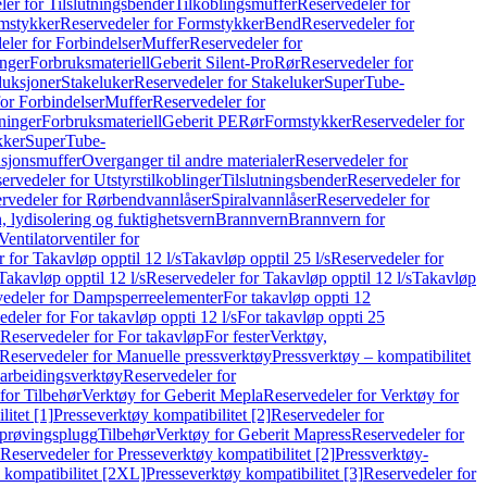
er for Tilslutningsbender
Tilkoblingsmuffer
Reservedeler for
mstykker
Reservedeler for Formstykker
Bend
Reservedeler for
eler for Forbindelser
Muffer
Reservedeler for
nger
Forbruksmateriell
Geberit Silent-Pro
Rør
Reservedeler for
duksjoner
Stakeluker
Reservedeler for Stakeluker
SuperTube-
or Forbindelser
Muffer
Reservedeler for
ninger
Forbruksmateriell
Geberit PE
Rør
Formstykker
Reservedeler for
kker
SuperTube-
nsjonsmuffer
Overganger til andre materialer
Reservedeler for
ervedeler for Utstyrstilkoblinger
Tilslutningsbender
Reservedeler for
rvedeler for Rørbendvannlåser
Spiralvannlåser
Reservedeler for
 lydisolering og fuktighetsvern
Brannvern
Brannvern for
Ventilatorventiler for
 for Takavløp opptil 12 l/s
Takavløp opptil 25 l/s
Reservedeler for
Takavløp opptil 12 l/s
Reservedeler for Takavløp opptil 12 l/s
Takavløp
edeler for Dampsperreelementer
For takavløp oppti 12
deler for For takavløp oppti 12 l/s
For takavløp oppti 25
Reservedeler for For takavløp
For fester
Verktøy,
Reservedeler for Manuelle pressverktøy
Pressverktøy – kompatibilitet
arbeidingsverktøy
Reservedeler for
for Tilbehør
Verktøy for Geberit Mepla
Reservedeler for Verktøy for
itet [1]
Presseverktøy kompatibilitet [2]
Reservedeler for
kprøvingsplugg
Tilbehør
Verktøy for Geberit Mapress
Reservedeler for
Reservedeler for Presseverktøy kompatibilitet [2]
Pressverktøy-
 kompatibilitet [2XL]
Presseverktøy kompatibilitet [3]
Reservedeler for