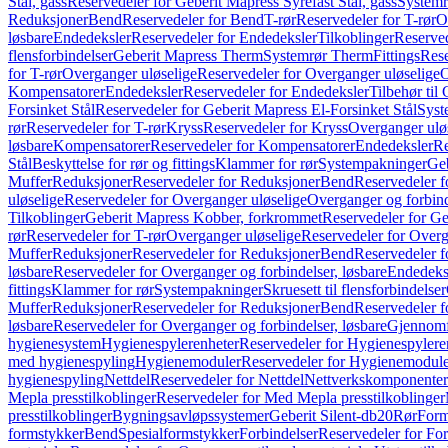
Stål, gass
Reservedeler for Geberit Mapress Syrefast Stål, gass
Systemr
Reduksjoner
Bend
Reservedeler for Bend
T-rør
Reservedeler for T-rør
O
løsbare
Endedeksler
Reservedeler for Endedeksler
Tilkoblinger
Reserved
flensforbindelser
Geberit Mapress Therm
Systemrør Therm
Fittings
Rese
for T-rør
Overganger uløselige
Reservedeler for Overganger uløselige
O
Kompensatorer
Endedeksler
Reservedeler for Endedeksler
Tilbehør til
Forsinket Stål
Reservedeler for Geberit Mapress El-Forsinket Stål
Syst
rør
Reservedeler for T-rør
Kryss
Reservedeler for Kryss
Overganger ulø
løsbare
Kompensatorer
Reservedeler for Kompensatorer
Endedeksler
Re
Stål
Beskyttelse for rør og fittings
Klammer for rør
Systempakninger
Ge
Muffer
Reduksjoner
Reservedeler for Reduksjoner
Bend
Reservedeler 
uløselige
Reservedeler for Overganger uløselige
Overganger og forbind
Tilkoblinger
Geberit Mapress Kobber, forkrommet
Reservedeler for G
rør
Reservedeler for T-rør
Overganger uløselige
Reservedeler for Overg
Muffer
Reduksjoner
Reservedeler for Reduksjoner
Bend
Reservedeler 
løsbare
Reservedeler for Overganger og forbindelser, løsbare
Endedeks
fittings
Klammer for rør
Systempakninger
Skruesett til flensforbindelser
Muffer
Reduksjoner
Reservedeler for Reduksjoner
Bend
Reservedeler 
løsbare
Reservedeler for Overganger og forbindelser, løsbare
Gjennomf
hygienesystem
Hygienespylerenheter
Reservedeler for Hygienespylere
med hygienespyling
Hygienemoduler
Reservedeler for Hygienemodul
hygienespyling
Nettdel
Reservedeler for Nettdel
Nettverkskomponenter
Mepla presstilkoblinger
Reservedeler for Med Mepla presstilkoblinger
presstilkoblinger
Bygningsavløpssystemer
Geberit Silent-db20
Rør
Form
formstykker
Bend
Spesialformstykker
Forbindelser
Reservedeler for For