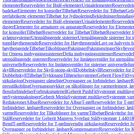
elementer
Reservedeler for Bidé-elementer
Urinalelementer
Reservedele
badekar
Elementer for konsoller
Tilbehør
Reservedeler for Tilbehør
Gebe
prefabrikerte elementer
Tilbehør for lydisolering
Bekledninger
Installas
elementer
Reservedeler for Bidé-elementer
Urinalelementer
Reservedele
dusjer
Elementer for armaturer og apparater
Reservedeler for Elementer
for konsoller
Tilbehør
Reservedeler for Tilbehør
Tilbehør
Reservedeler f
avløpssystemer
Utenpåliggende sisterner
Utenpåliggende sisterner for to
topp
Høythengende
Reservedeler for Høythengende
Lavt og halvveis 
høythengende
Tilbehør
Tilkoblinger
Pakninger
Pakningsringer
Skylleven
for Omega innbyggingssisterner
Delta innbyggingssisterner
Reservedel
utenpåliggende sisterner
Reservedeler for Innløpsventiler for utenpålig
universelle
Reservedeler for Innløpsventiler for sisterner universelle
Inn
skyll
Reservedeler for Skyll-stopp-skyll
Dobbeltskyll
Reservedeler for 
Dobbeltskyll
Tilbehør
Trykknapp
Tilførselssystemer
Geberit FlowFit
Sys
sirkulasjon
Overganger uløselige
Overganger og forbindelser, løsbare
R
presstilkobling
Overgangsstykker og tilkoblinger for varmeelement, lø
flensforbindelser
Forbruksmateriell
Geberit PushFit
Systemrør multilaye
rør
Systempakninger
Geberit Mepla
Systemrør multilayer
Systemrør var
Reduksjoner
Albue
Reservedeler for Albue
T-rør
Reservedeler for T-rør
forbindelser, løsbare
Reservedeler for Overganger og forbindelser, løs
varme
Reservedeler for Tilkoblinger for varme
Tilbehør
Beskyttelse for 
Stål
Reservedeler for Geberit Mapress Syrefast Stål
Systemrør 1.4401
R
Bend
T-rør
Reservedeler for T-rør
Innvendig sirkulasjon
Reservedeler fo
Overganger og forbindelser, løsbare
Kompensatorer
Reservedeler for 