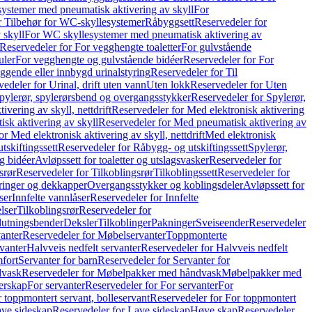
ystemer med pneumatisk aktivering av skyll
For
r Tilbehør for WC-skyllesystemer
Råbyggsett
Reservedeler for
 skyll
For WC skyllesystemer med pneumatisk aktivering av
Reservedeler for For vegghengte toaletter
For gulvstående
uler
For vegghengte og gulvstående bidéer
Reservedeler for For
iggende eller innbygd urinalstyring
Reservedeler for Til
edeler for Urinal, drift uten vann
Uten lokk
Reservedeler for Uten
pylerør, spylerørsbend og overgangsstykker
Reservedeler for Spylerør,
ivering av skyll, nettdrift
Reservedeler for Med elektronisk aktivering
sk aktivering av skyll
Reservedeler for Med pneumatisk aktivering av
r Med elektronisk aktivering av skyll, nettdrift
Med elektronisk
tskiftingssett
Reservedeler for Råbygg- og utskiftingssett
Spylerør,
og bidéer
Avløpssett for toaletter og utslagsvasker
Reservedeler for
srør
Reservedeler for Tilkoblingsrør
Tilkoblingssett
Reservedeler for
ringer og dekkapper
Overgangsstykker og koblingsdeler
Avløpssett for
ser
Innfelte vannlåser
Reservedeler for Innfelte
lser
Tilkoblingsrør
Reservedeler for
slutningsbender
Deksler
Tilkoblinger
Pakninger
Sveiseender
Reservedeler
anter
Reservedeler for Møbelservanter
Toppmonterte
vanter
Halvveis nedfelt servanter
Reservedeler for Halvveis nedfelt
fort
Servanter for barn
Reservedeler for Servanter for
dvask
Reservedeler for Møbelpakker med håndvask
Møbelpakker med
erskap
For servanter
Reservedeler for For servanter
For
 toppmontert servant, bolleservant
Reservedeler for For toppmontert
ve sideskap
Reservedeler for Lave sideskap
Høye skap
Reservedeler