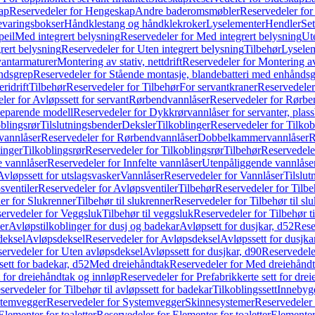
ap
Reservedeler for Hengeskap
Andre baderomsmøbler
Reservedeler fo
evaringsbokser
Håndklestang og håndklekroker
Lyselementer
Hendler
Set
peil
Med integrert belysning
Reservedeler for Med integrert belysning
Ute
rert belysning
Reservedeler for Uten integrert belysning
Tilbehør
Lysele
vantarmaturer
Montering av stativ, nettdrift
Reservedeler for Montering av s
åndsgrep
Reservedeler for Stående montasje, blandebatteri med enhånds
ridrift
Tilbehør
Reservedeler for Tilbehør
For servantkraner
Reservedeler
ler for Avløpssett for servant
Rørbendvannlåser
Reservedeler for Rørbe
beparende modell
Reservedeler for Dykkrørvannlåser for servanter, pla
blingsrør
Tilslutningsbender
Deksler
Tilkoblinger
Reservedeler for Tilkob
vannlåser
Reservedeler for Rørbendvannlåser
Dobbelkammervannlåser
R
linger
Tilkoblingsrør
Reservedeler for Tilkoblingsrør
Tilbehør
Reservedele
e vannlåser
Reservedeler for Innfelte vannlåser
Utenpåliggende vannlåse
Avløpssett for utslagsvasker
Vannlåser
Reservedeler for Vannlåser
Tilslu
sventiler
Reservedeler for Avløpsventiler
Tilbehør
Reservedeler for Tilbe
er for Slukrenner
Tilbehør til slukrenner
Reservedeler for Tilbehør til sl
ervedeler for Veggsluk
Tilbehør til veggsluk
Reservedeler for Tilbehør t
er
Avløpstilkoblinger for dusj og badekar
Avløpsett for dusjkar, d52
Rese
deksel
Avløpsdeksel
Reservedeler for Avløpsdeksel
Avløpssett for dusjka
ervedeler for Uten avløpsdeksel
Avløpssett for dusjkar, d90
Reservedeler
ett for badekar, d52
Med dreiehåndtak
Reservedeler for Med dreiehånd
t for dreiehåndtak og innløp
Reservedeler for Prefabrikkerte sett for dre
servedeler for Tilbehør til avløpssett for badekar
Tilkoblingssett
Innebygd
temvegger
Reservedeler for Systemvegger
Skinnesystemer
Reservedeler
Elementer for toaletter
Reservedeler for Elementer for toaletter
Elementer