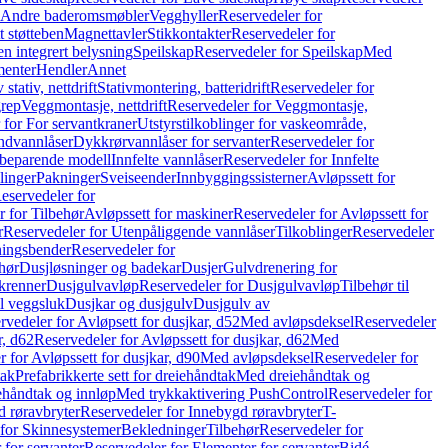
r Andre baderomsmøbler
Vegghyller
Reservedeler for
t støtteben
Magnettavler
Stikkontakter
Reservedeler for
n integrert belysning
Speilskap
Reservedeler for Speilskap
Med
menter
Hendler
Annet
tativ, nettdrift
Stativmontering, batteridrift
Reservedeler for
grep
Veggmontasje, nettdrift
Reservedeler for Veggmontasje,
 for For servantkraner
Utstyrstilkoblinger for vaskeområde,
ndvannlåser
Dykkrørvannlåser for servanter
Reservedeler for
ssbeparende modell
Innfelte vannlåser
Reservedeler for Innfelte
linger
Pakninger
Sveiseender
Innbyggingssisterner
Avløpssett for
eservedeler for
r for Tilbehør
Avløpssett for maskiner
Reservedeler for Avløpssett for
r
Reservedeler for Utenpåliggende vannlåser
Tilkoblinger
Reservedeler
tningsbender
Reservedeler for
hør
Dusjløsninger og badekar
Dusjer
Gulvdrenering for
ukrenner
Dusjgulvavløp
Reservedeler for Dusjgulvavløp
Tilbehør til
il veggsluk
Dusjkar og dusjgulv
Dusjgulv av
rvedeler for Avløpsett for dusjkar, d52
Med avløpsdeksel
Reservedeler
r, d62
Reservedeler for Avløpssett for dusjkar, d62
Med
 for Avløpssett for dusjkar, d90
Med avløpsdeksel
Reservedeler for
tak
Prefabrikkerte sett for dreiehåndtak
Med dreiehåndtak og
iehåndtak og innløp
Med trykkaktivering PushControl
Reservedeler for
 røravbryter
Reservedeler for Innebygd røravbryter
T-
 for Skinnesystemer
Bekledninger
Tilbehør
Reservedeler for
 for servanter
Reservedeler for Elementer for servanter
Bidé-