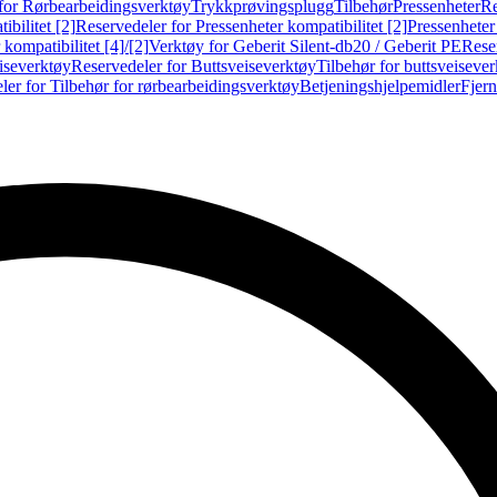
for Rørbearbeidingsverktøy
Trykkprøvingsplugg
Tilbehør
Pressenheter
Re
ibilitet [2]
Reservedeler for Pressenheter kompatibilitet [2]
Pressenheter
kompatibilitet [4]/[2]
Verktøy for Geberit Silent-db20 / Geberit PE
Reser
iseverktøy
Reservedeler for Buttsveiseverktøy
Tilbehør for buttsveiseve
ler for Tilbehør for rørbearbeidingsverktøy
Betjeningshjelpemidler
Fjern