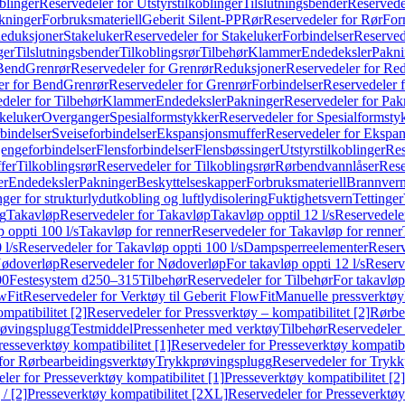
blinger
Reservedeler for Utstyrstilkoblinger
Tilslutningsbender
Reservedel
kninger
Forbruksmateriell
Geberit Silent-PP
Rør
Reservedeler for Rør
For
Reduksjoner
Stakeluker
Reservedeler for Stakeluker
Forbindelser
Reserved
ger
Tilslutningsbender
Tilkoblingsrør
Tilbehør
Klammer
Endedeksler
Pakni
 Bend
Grenrør
Reservedeler for Grenrør
Reduksjoner
Reservedeler for Re
er for Bend
Grenrør
Reservedeler for Grenrør
Forbindelser
Reservedeler f
deler for Tilbehør
Klammer
Endedeksler
Pakninger
Reservedeler for Pak
akeluker
Overganger
Spesialformstykker
Reservedeler for Spesialformsty
bindelser
Sveiseforbindelser
Ekspansjonsmuffer
Reservedeler for Ekspa
jengeforbindelser
Flensforbindelser
Flensbøssinger
Utstyrstilkoblinger
Res
fer
Tilkoblingsrør
Reservedeler for Tilkoblingsrør
Rørbendvannlåser
Rese
er
Endedeksler
Pakninger
Beskyttelseskapper
Forbruksmateriell
Brannvern,
nger for strukturlydutkobling og luftlydisolering
Fuktighetsvern
Tettinger
ng
Takavløp
Reservedeler for Takavløp
Takavløp opptil 12 l/s
Reservedeler
 oppti 100 l/s
Takavløp for renner
Reservedeler for Takavløp for renner
 l/s
Reservedeler for Takavløp oppti 100 l/s
Dampsperreelementer
Reserv
ødoverløp
Reservedeler for Nødoverløp
For takavløp oppti 12 l/s
Reserve
00
Festesystem d250–315
Tilbehør
Reservedeler for Tilbehør
For takavløp
wFit
Reservedeler for Verktøy til Geberit FlowFit
Manuelle pressverktøy
mpatibilitet [2]
Reservedeler for Pressverktøy – kompatibilitet [2]
Rørbe
røvingsplugg
Testmiddel
Pressenheter med verktøy
Tilbehør
Reservedeler 
resseverktøy kompatibilitet [1]
Reservedeler for Presseverktøy kompatibil
for Rørbearbeidingsverktøy
Trykkprøvingsplugg
Reservedeler for Tryk
ler for Presseverktøy kompatibilitet [1]
Presseverktøy kompatibilitet [2]
/ [2]
Presseverktøy kompatibilitet [2XL]
Reservedeler for Presseverktøy