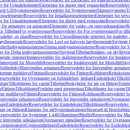
r for Urinalelementer
Elementer for dusjer med veggavløp
Reservedeler
rit GIS
Systemvegger
Reservedeler for Systemvegger
Skinnesystemer
Ti
jonselementer
Reservedeler for Installasjonselementer
Elementer for serv
r for Urinalelementer
Elementer for dusjer med veggavløp
Reservedeler
 for armaturer og apparater
Elementer for vaske- og oppvaskmaskiner
R
or Tilbehør
For systemvegger
Reservedeler for For systemvegger
For til
aletter, av plast
Reservedeler for Utenpåliggende sisterner for toaletter, 
høythengende
Reservedeler for Lavt og halvveis høythengende
Spylerør 
tiler
Innbyggingssisterner
Sigma innbyggingssisterner
Reservedeler for 
er for Delta innbyggingssisterner
Spylerør
Tilbehør
Innløps- og skylleven
gende sisterner
Innløpsventiler for skålsisterner
Reservedeler for Innløpsve
løpsventil for Monolith
Reservedeler for Innløpsventil for Monolith
Skyl
Dobbeltskyll
Innvendige armaturer
Reservedeler for Innvendige armature
temrør multilayer
Fittings
Reservedeler for Fittings
Koblinger
Reduksjone
eservedeler for Overganger og forbindelser, løsbare
Endedeksler
Tilkobl
sbare
Tilkoblinger for varme
Tilbehør
Beskyttelse for rør og fittings
Tetnin
r
Fittings
Tilkoblinger
Fordeler med gjengestuss
Tilkoblinger for varme
Ti
me multilayer
Fittings
Reservedeler for Fittings
Koblinger
Reservedeler f
Innvendig sirkulasjon
Reservedeler for Innvendig sirkulasjon
Overganger
bare
Endedeksler
Reservedeler for Endedeksler
Tilkoblinger
Reservedeler 
rør og fittings
Klammer for rør
Systempakninger
Skruesett til flensforbin
eservedeler for Systemrør 1.4401
Rørnippel
Muffer
Reservedeler for Mu
r Innvendig sirkulasjon
Overganger uløselige
Reservedeler for Overgang
Kompensatorer
Gjennomføringer
Endedeksler
Reservedeler for Endedeksl