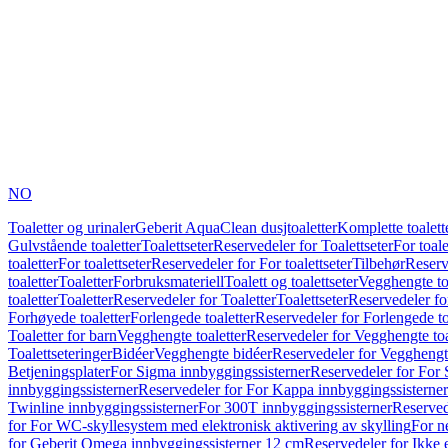
NO
Toaletter og urinaler
Geberit AquaClean dusjtoaletter
Komplette toalett
Gulvstående toaletter
Toalettseter
Reservedeler for Toalettseter
For toale
toaletter
For toalettseter
Reservedeler for For toalettseter
Tilbehør
Reserv
toaletter
Toaletter
Forbruksmateriell
Toalett og toalettseter
Vegghengte to
toaletter
Toaletter
Reservedeler for Toaletter
Toalettseter
Reservedeler for
Forhøyede toaletter
Forlengede toaletter
Reservedeler for Forlengede to
Toaletter for barn
Vegghengte toaletter
Reservedeler for Vegghengte toa
Toalettseteringer
Bidéer
Vegghengte bidéer
Reservedeler for Vegghengt
Betjeningsplater
For Sigma innbyggingssisterner
Reservedeler for For 
innbyggingssisterner
Reservedeler for For Kappa innbyggingssisterner
Twinline innbyggingssisterner
For 300T innbyggingssisterner
Reserved
for For WC-skyllesystem med elektronisk aktivering av skylling
For n
for Geberit Omega innbyggingssisterner 12 cm
Reservedeler for Ikke