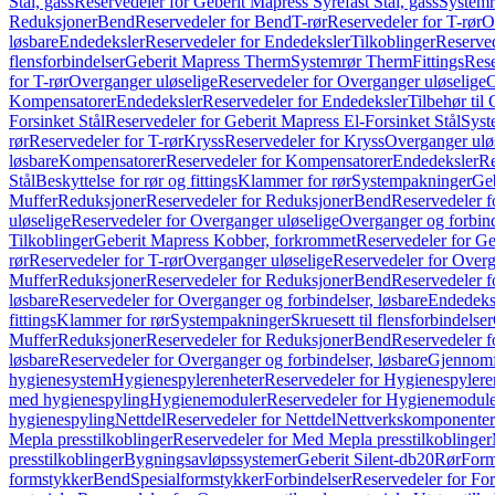
Stål, gass
Reservedeler for Geberit Mapress Syrefast Stål, gass
Systemr
Reduksjoner
Bend
Reservedeler for Bend
T-rør
Reservedeler for T-rør
O
løsbare
Endedeksler
Reservedeler for Endedeksler
Tilkoblinger
Reserved
flensforbindelser
Geberit Mapress Therm
Systemrør Therm
Fittings
Rese
for T-rør
Overganger uløselige
Reservedeler for Overganger uløselige
O
Kompensatorer
Endedeksler
Reservedeler for Endedeksler
Tilbehør til
Forsinket Stål
Reservedeler for Geberit Mapress El-Forsinket Stål
Syst
rør
Reservedeler for T-rør
Kryss
Reservedeler for Kryss
Overganger ulø
løsbare
Kompensatorer
Reservedeler for Kompensatorer
Endedeksler
Re
Stål
Beskyttelse for rør og fittings
Klammer for rør
Systempakninger
Ge
Muffer
Reduksjoner
Reservedeler for Reduksjoner
Bend
Reservedeler 
uløselige
Reservedeler for Overganger uløselige
Overganger og forbind
Tilkoblinger
Geberit Mapress Kobber, forkrommet
Reservedeler for G
rør
Reservedeler for T-rør
Overganger uløselige
Reservedeler for Overg
Muffer
Reduksjoner
Reservedeler for Reduksjoner
Bend
Reservedeler 
løsbare
Reservedeler for Overganger og forbindelser, løsbare
Endedeks
fittings
Klammer for rør
Systempakninger
Skruesett til flensforbindelser
Muffer
Reduksjoner
Reservedeler for Reduksjoner
Bend
Reservedeler 
løsbare
Reservedeler for Overganger og forbindelser, løsbare
Gjennomf
hygienesystem
Hygienespylerenheter
Reservedeler for Hygienespylere
med hygienespyling
Hygienemoduler
Reservedeler for Hygienemodul
hygienespyling
Nettdel
Reservedeler for Nettdel
Nettverkskomponenter
Mepla presstilkoblinger
Reservedeler for Med Mepla presstilkoblinger
presstilkoblinger
Bygningsavløpssystemer
Geberit Silent-db20
Rør
Form
formstykker
Bend
Spesialformstykker
Forbindelser
Reservedeler for For