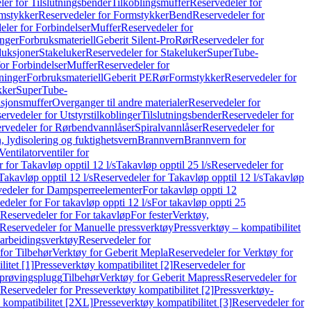
er for Tilslutningsbender
Tilkoblingsmuffer
Reservedeler for
mstykker
Reservedeler for Formstykker
Bend
Reservedeler for
eler for Forbindelser
Muffer
Reservedeler for
nger
Forbruksmateriell
Geberit Silent-Pro
Rør
Reservedeler for
duksjoner
Stakeluker
Reservedeler for Stakeluker
SuperTube-
or Forbindelser
Muffer
Reservedeler for
ninger
Forbruksmateriell
Geberit PE
Rør
Formstykker
Reservedeler for
kker
SuperTube-
nsjonsmuffer
Overganger til andre materialer
Reservedeler for
ervedeler for Utstyrstilkoblinger
Tilslutningsbender
Reservedeler for
rvedeler for Rørbendvannlåser
Spiralvannlåser
Reservedeler for
 lydisolering og fuktighetsvern
Brannvern
Brannvern for
Ventilatorventiler for
 for Takavløp opptil 12 l/s
Takavløp opptil 25 l/s
Reservedeler for
Takavløp opptil 12 l/s
Reservedeler for Takavløp opptil 12 l/s
Takavløp
edeler for Dampsperreelementer
For takavløp oppti 12
deler for For takavløp oppti 12 l/s
For takavløp oppti 25
Reservedeler for For takavløp
For fester
Verktøy,
Reservedeler for Manuelle pressverktøy
Pressverktøy – kompatibilitet
arbeidingsverktøy
Reservedeler for
for Tilbehør
Verktøy for Geberit Mepla
Reservedeler for Verktøy for
itet [1]
Presseverktøy kompatibilitet [2]
Reservedeler for
kprøvingsplugg
Tilbehør
Verktøy for Geberit Mapress
Reservedeler for
Reservedeler for Presseverktøy kompatibilitet [2]
Pressverktøy-
 kompatibilitet [2XL]
Presseverktøy kompatibilitet [3]
Reservedeler for