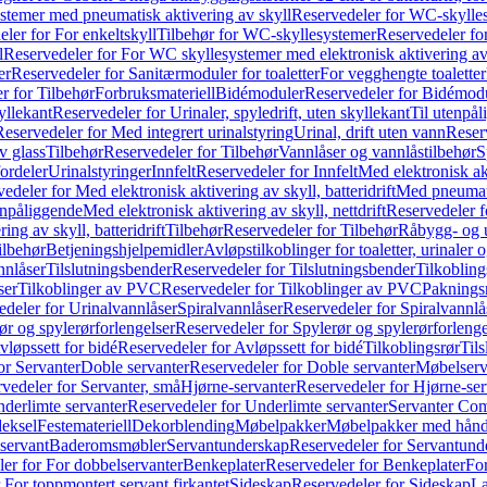
temer med pneumatisk aktivering av skyll
Reservedeler for WC-skylles
ler for For enkeltskyll
Tilbehør for WC-skyllesystemer
Reservedeler fo
l
Reservedeler for For WC skyllesystemer med elektronisk aktivering av
er
Reservedeler for Sanitærmoduler for toaletter
For vegghengte toaletter
r for Tilbehør
Forbruksmateriell
Bidémoduler
Reservedeler for Bidémod
kyllekant
Reservedeler for Urinaler, spyledrift, uten skyllekant
Til utenpål
Reservedeler for Med integrert urinalstyring
Urinal, drift uten vann
Reserv
v glass
Tilbehør
Reservedeler for Tilbehør
Vannlåser og vannlåstilbehør
S
ordeler
Urinalstyringer
Innfelt
Reservedeler for Innfelt
Med elektronisk akt
edeler for Med elektronisk aktivering av skyll, batteridrift
Med pneumati
enpåliggende
Med elektronisk aktivering av skyll, nettdrift
Reservedeler fo
ng av skyll, batteridrift
Tilbehør
Reservedeler for Tilbehør
Råbygg- og u
ilbehør
Betjeningshjelpemidler
Avløpstilkoblinger for toaletter, urinaler 
nnlåser
Tilslutningsbender
Reservedeler for Tilslutningsbender
Tilkobling
ser
Tilkoblinger av PVC
Reservedeler for Tilkoblinger av PVC
Paknings
edeler for Urinalvannlåser
Spiralvannlåser
Reservedeler for Spiralvannlå
ør og spylerørforlengelser
Reservedeler for Spylerør og spylerørforlenge
vløpssett for bidé
Reservedeler for Avløpssett for bidé
Tilkoblingsrør
Til
or Servanter
Doble servanter
Reservedeler for Doble servanter
Møbelserv
vedeler for Servanter, små
Hjørne-servanter
Reservedeler for Hjørne-ser
derlimte servanter
Reservedeler for Underlimte servanter
Servanter Com
eksel
Festemateriell
Dekorblending
Møbelpakker
Møbelpakker med hån
servant
Baderomsmøbler
Servantunderskap
Reservedeler for Servantund
er for For dobbelservanter
Benkeplater
Reservedeler for Benkeplater
For
 For toppmontert servant firkantet
Sideskap
Reservedeler for Sideskap
La