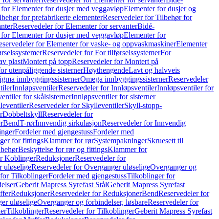
 for Elementer for dusjer med veggavløp
Elementer for dusjer og
lbehør for prefabrikerte elementer
Reservedeler for Tilbehør for
anter
Reservedeler for Elementer for servanter
Bidé-
 for Elementer for dusjer med veggavløp
Elementer for
eservedeler for Elementer for vaske- og oppvaskmaskiner
Elementer
førselssystemer
Reservedeler for For tilførselssystemer
For
av plast
Montert på topp
Reservedeler for Montert på
for utenpåliggende sisterner
Høythengende
Lavt og halvveis
Sigma innbyggingssisterner
Omega innbyggingssisterner
Reservedeler
tiler
Innløpsventiler
Reservedeler for Innløpsventiler
Innløpsventiler for
ntiler for skålsisterner
Innløpsventiler for sisterner
leventiler
Reservedeler for Skylleventiler
Skyll-stopp-
r
Dobbeltskyll
Reservedeler for
r
Bend
T-rør
Innvendig sirkulasjon
Reservedeler for Innvendig
inger
Fordeler med gjengestuss
Fordeler med
ger for fittings
Klammer for rør
Systempakninger
Skruesett til
lbehør
Beskyttelse for rør og fittings
Klammer for
or Koblinger
Reduksjoner
Reservedeler for
 uløselige
Reservedeler for Overganger uløselige
Overganger og
for Tilkoblinger
Fordeler med gjengestuss
Tilkoblinger for
delser
Geberit Mapress Syrefast Stål
Geberit Mapress Syrefast
ffer
Reduksjoner
Reservedeler for Reduksjoner
Bend
Reservedeler for
er uløselige
Overganger og forbindelser, løsbare
Reservedeler for
er
Tilkoblinger
Reservedeler for Tilkoblinger
Geberit Mapress Syrefast