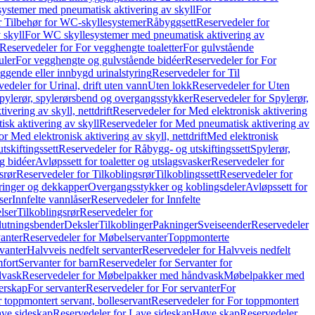
ystemer med pneumatisk aktivering av skyll
For
r Tilbehør for WC-skyllesystemer
Råbyggsett
Reservedeler for
 skyll
For WC skyllesystemer med pneumatisk aktivering av
Reservedeler for For vegghengte toaletter
For gulvstående
uler
For vegghengte og gulvstående bidéer
Reservedeler for For
iggende eller innbygd urinalstyring
Reservedeler for Til
edeler for Urinal, drift uten vann
Uten lokk
Reservedeler for Uten
pylerør, spylerørsbend og overgangsstykker
Reservedeler for Spylerør,
ivering av skyll, nettdrift
Reservedeler for Med elektronisk aktivering
sk aktivering av skyll
Reservedeler for Med pneumatisk aktivering av
r Med elektronisk aktivering av skyll, nettdrift
Med elektronisk
tskiftingssett
Reservedeler for Råbygg- og utskiftingssett
Spylerør,
og bidéer
Avløpssett for toaletter og utslagsvasker
Reservedeler for
srør
Reservedeler for Tilkoblingsrør
Tilkoblingssett
Reservedeler for
ringer og dekkapper
Overgangsstykker og koblingsdeler
Avløpssett for
ser
Innfelte vannlåser
Reservedeler for Innfelte
lser
Tilkoblingsrør
Reservedeler for
slutningsbender
Deksler
Tilkoblinger
Pakninger
Sveiseender
Reservedeler
anter
Reservedeler for Møbelservanter
Toppmonterte
vanter
Halvveis nedfelt servanter
Reservedeler for Halvveis nedfelt
fort
Servanter for barn
Reservedeler for Servanter for
dvask
Reservedeler for Møbelpakker med håndvask
Møbelpakker med
erskap
For servanter
Reservedeler for For servanter
For
 toppmontert servant, bolleservant
Reservedeler for For toppmontert
ve sideskap
Reservedeler for Lave sideskap
Høye skap
Reservedeler