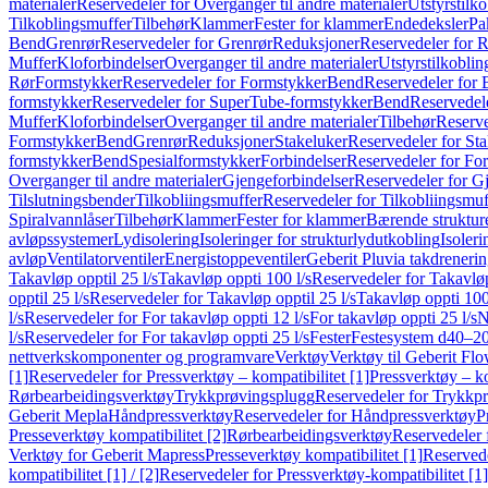
materialer
Reservedeler for Overganger til andre materialer
Utstyrstilko
Tilkoblingsmuffer
Tilbehør
Klammer
Fester for klammer
Endedeksler
Pa
Bend
Grenrør
Reservedeler for Grenrør
Reduksjoner
Reservedeler for 
Muffer
Kloforbindelser
Overganger til andre materialer
Utstyrstilkoblin
Rør
Formstykker
Reservedeler for Formstykker
Bend
Reservedeler for
formstykker
Reservedeler for SuperTube-formstykker
Bend
Reservedel
Muffer
Kloforbindelser
Overganger til andre materialer
Tilbehør
Reserve
Formstykker
Bend
Grenrør
Reduksjoner
Stakeluker
Reservedeler for St
formstykker
Bend
Spesialformstykker
Forbindelser
Reservedeler for For
Overganger til andre materialer
Gjengeforbindelser
Reservedeler for G
Tilslutningsbender
Tilkobliingsmuffer
Reservedeler for Tilkobliingsmuf
Spiralvannlåser
Tilbehør
Klammer
Fester for klammer
Bærende struktur
avløpssystemer
Lydisolering
Isoleringer for strukturlydutkobling
Isoleri
avløp
Ventilatorventiler
Energistoppeventiler
Geberit Pluvia takdreneri
Takavløp opptil 25 l/s
Takavløp oppti 100 l/s
Reservedeler for Takavløp
opptil 25 l/s
Reservedeler for Takavløp opptil 25 l/s
Takavløp oppti 100
l/s
Reservedeler for For takavløp oppti 12 l/s
For takavløp oppti 25 l/s
N
l/s
Reservedeler for For takavløp oppti 25 l/s
Fester
Festesystem d40–2
nettverkskomponenter og programvare
Verktøy
Verktøy til Geberit Flo
[1]
Reservedeler for Pressverktøy – kompatibilitet [1]
Pressverktøy – ko
Rørbearbeidingsverktøy
Trykkprøvingsplugg
Reservedeler for Trykkp
Geberit Mepla
Håndpressverktøy
Reservedeler for Håndpressverktøy
P
Presseverktøy kompatibilitet [2]
Rørbearbeidingsverktøy
Reservedeler 
Verktøy for Geberit Mapress
Presseverktøy kompatibilitet [1]
Reservede
kompatibilitet [1] / [2]
Reservedeler for Pressverktøy-kompatibilitet [1] 