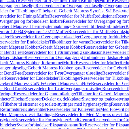
ør 1.4401
Reservedeler for Systemrør 1.4401
Rørnippel
Muffer
Reservede
verganger uløselige
Reservedeler for Overganger uløselige
Overganger o
eler for Tilkoblinger
Tilbehør til Geberit Mapress Syrefast Stål
Beskyttel
rvedeler for Fittings
Muffer
Reservedeler for Muffer
Reduksjoner
Reserv
verganger og forbindelser, løsbare
Reservedeler for Overganger og forb
 Geberit Mapress Therm
Systempakninger
Skruesett til flensforbindelser
K
emrør 1.0034
Systemrør 1.0215
Muffer
Reservedeler for Muffer
Reduksjo
selige
Reservedeler for Overganger uløselige
Overganger og forbindelser
servedeler for Endedeksler
Tilkoblinger for varme
Reservedeler for Tilk
berit Mapress Kobber
Geberit Mapress Kobber
Reservedeler for Geberi
for Bend
T-rør
Reservedeler for T-rør
Innvendig sirkulasjon
Reservedeler f
elser, løsbare
Reservedeler for Overganger og forbindelser, løsbare
Ende
eberit Mapress Kobber, forkrommet
Muffer
Reservedeler for Muffer
Redu
anger uløselige
Geberit Mapress Kobber, gass
Reservedeler for Geberit
for Bend
T-rør
Reservedeler for T-rør
Overganger uløselige
Reservedeler f
ler
Reservedeler for Endedeksler
Tilkoblinger
Reservedeler for Tilkoblin
Geberit Mapress CuNiFe
Geberit Mapress CuNiFe
Reservedeler for Ge
for Bend
T-rør
Reservedeler for T-rør
Overganger uløselige
Reservedeler f
øringer
Reservedeler for Gjennomføringer
Tilbehør for Geberit Mapre
nheter
Tilbehør
Sensorer
Deksler og dekkplater
Sisterner og toalett-styri
er
Tilbehør til sisterner og toalett-styringer med hygienespyling
Reservedel
Rørarmaturer
Kuleventiler
Reservedeler for Kuleventiler
Med FlowFit pr
Med Mapress presstilkoblinger
Reservedeler for Med Mapress presstilko
stykker
Reservedeler for Formstykker
Bend
Grenrør
Reservedeler for Gr
bindelser
Sveiseforbindelser
Ekspansjonsmuffer
Reservedeler for Ekspa