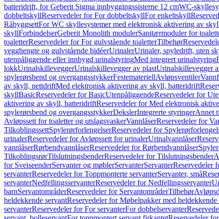
batteridrift, for Geberit Sigma innbyggingssisterne 12 cm
WC-skyllesys
dobbeltskyll
Reservedeler for For dobbeltskyll
For enkeltskyll
Reservede
Råbyggsett
For WC skyllesystemer med elektronisk aktivering av skyl
skyll
Forbindelser
Geberit Monolith moduler
Sanitærmoduler for toalett
toaletter
Reservedeler for For gulvstående toaletter
Tilbehør
Reservedele
vegghengte og gulvstående bidéer
Urinaler
Urinaler, spyledrift, uten s
utenpåliggende eller innbygd urinalstyring
Med integrert urinalstyring
lokk
Urinalskillevegger
Urinalskillevegger av plast
Urinalskillevegger a
spylerørsbend og overgangsstykker
Festemateriell
Avløpsventiler
Vannf
av skyll, nettdrift
Med elektronisk aktivering av skyll, batteridrift
Reserv
skyll
Basic
Reservedeler for Basic
Utenpåliggende
Reservedeler for Ut
aktivering av skyll, batteridrift
Reservedeler for Med elektronisk aktiveri
spylerørsbend og overgangsstykker
Deksler
Integrerte styringer
Annet t
Avløpssett for toaletter og utslagsvasker
Vannlåser
Reservedeler for Va
Tilkoblingssett
Spylerørforlengelser
Reservedeler for Spylerørforlengel
urinaler
Reservedeler for Avløpssett for urinaler
Urinalvannlåser
Reserv
vannlåser
Rørbendvannlåser
Reservedeler for Rørbendvannlåser
Spyler
Tilkoblingsrør
Tilslutningsbender
Reservedeler for Tilslutningsbender
A
for Sveiseender
Servanter og møbler
Servanter
Servanter
Reservedeler f
servanter
Reservedeler for Toppmonterte servanter
Servanter, små
Reser
servanter
Nedfellingsservanter
Reservedeler for Nedfellingsservanter
Un
barn
Servantområder
Reservedeler for Servantområder
Tilbehør
Avløpsd
heldekkende servant
Reservedeler for Møbelpakker med heldekkende 
servanter
Reservedeler for For servanter
For dobbelservanter
Reservedel
servant, bolleservant
For toppmontert servant firkantet
Reservedeler for