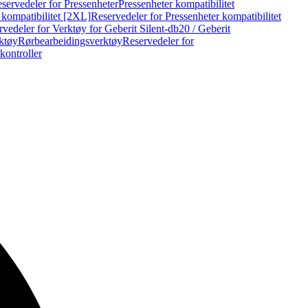
servedeler for Pressenheter
Pressenheter kompatibilitet
 kompatibilitet [2XL]
Reservedeler for Pressenheter kompatibilitet
vedeler for Verktøy for Geberit Silent-db20 / Geberit
rktøy
Rørbearbeidingsverktøy
Reservedeler for
kontroller