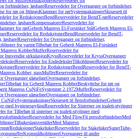
ler for Muffer
Reduksjoner
Reservedeler for
g forbindelser, løsbare
Reservedeler for Overganger og forbindelser,
se for rør og fittings
Klammer for rør
Systempakninger
Skruesett til
edeler for Reduksjoner
Bend
Reservedeler for Bend
T-rør
Reservedeler
indelser, løsbare
Kompensatorer
Reservedeler for
lammer for rør
Geberit Mapress El-Forsinket Stål
Geberit Mapress El-
ner
Reservedeler for Reduksjoner
Bend
Reservedeler for Bend
T-
, løsbare
Reservedeler for Overganger og forbindelser,
oblinger for varme
Tilbehør for Geberit Mapress El-Forsinket
t Mapress Kobber
Muffer
Reservedeler for
or Innvendig sirkulasjon
Kryss
Reservedeler for Kryss
Overganger
deksler
Reservedeler for Endedeksler
Tilkoblinger
Reservedeler for
ksjoner
Reservedeler for Reduksjoner
Bend
Reservedeler for Bend
T-
 Mapress Kobber, gass
Muffer
Reservedeler for
or Overganger uløselige
Overganger og forbindelser,
ger
Tilbehør for Geberit Mapress Kobber
Beskyttelse for rør og
berit Mapress CuNiFe
Systemrør 2.1972
Muffer
Reservedeler for
or Overganger uløselige
Overganger og forbindelser,
ss CuNiFe
Systempakninger
Skruesett til flensforbindelser
Geberit
nger med hygienespyling
Reservedeler for Sisterner og toalett-styringer
er for Tilbehør til sisterner og toalett-styringer med
essforbindelser
Reservedeler for Med FlowFit pressforbindelser
Med
blinger
Tilbakeslagsventiler
Med Mapress
enrør
Reduksjoner
Stakeluker
Reservedeler for Stakeluker
SuperTube-
nsjonsmuffer
Kromstålkoblinger
Overganger til andre