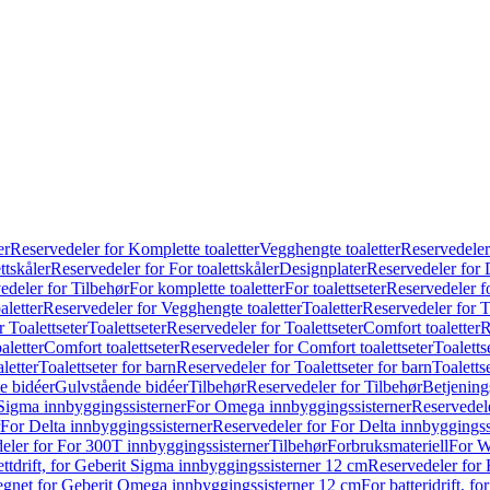
er
Reservedeler for Komplette toaletter
Vegghengte toaletter
Reservedeler
ttskåler
Reservedeler for For toalettskåler
Designplater
Reservedeler for 
edeler for Tilbehør
For komplette toaletter
For toalettseter
Reservedeler fo
aletter
Reservedeler for Vegghengte toaletter
Toaletter
Reservedeler for T
 Toalettseter
Toalettseter
Reservedeler for Toalettseter
Comfort toaletter
R
aletter
Comfort toalettseter
Reservedeler for Comfort toalettseter
Toaletts
letter
Toalettseter for barn
Reservedeler for Toalettseter for barn
Toaletts
e bidéer
Gulvstående bidéer
Tilbehør
Reservedeler for Tilbehør
Betjening
Sigma innbyggingssisterner
For Omega innbyggingssisterner
Reservedel
For Delta innbyggingssisterner
Reservedeler for For Delta innbyggingss
eler for For 300T innbyggingssisterner
Tilbehør
Forbruksmateriell
For W
ettdrift, for Geberit Sigma innbyggingssisterner 12 cm
Reservedeler for 
 egnet for Geberit Omega innbyggingssisterner 12 cm
For batteridrift, 