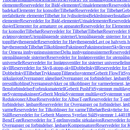
elementer
Reservedeler for Bidé-elementer
Urinalelementer
Reservedele
badekar
Elementer for konsoller
Tilbehør
Reservedeler for Tilbehør
Gebe
prefabrikerte elementer
Tilbehør for lydisolering
Bekledninger
Installas
elementer
Reservedeler for Bidé-elementer
Urinalelementer
Reservedele
dusjer
Elementer for armaturer og apparater
Reservedeler for Elementer
for konsoller
Tilbehør
Reservedeler for Tilbehør
Tilbehør
Reservedeler f
avløpssystemer
Utenpåliggende sisterner
Utenpåliggende sisterner for to
topp
Høythengende
Reservedeler for Høythengende
Lavt og halvveis 
høythengende
Tilbehør
Tilkoblinger
Pakninger
Pakningsringer
Skylleven
for Omega innbyggingssisterner
Delta innbyggingssisterner
Reservedel
utenpåliggende sisterner
Reservedeler for Innløpsventiler for utenpålig
universelle
Reservedeler for Innløpsventiler for sisterner universelle
Inn
skyll
Reservedeler for Skyll-stopp-skyll
Dobbeltskyll
Reservedeler for 
Dobbeltskyll
Tilbehør
Trykknapp
Tilførselssystemer
Geberit FlowFit
Sys
sirkulasjon
Overganger uløselige
Overganger og forbindelser, løsbare
R
presstilkobling
Overgangsstykker og tilkoblinger for varmeelement, lø
flensforbindelser
Forbruksmateriell
Geberit PushFit
Systemrør multilaye
rør
Systempakninger
Geberit Mepla
Systemrør multilayer
Systemrør var
Reduksjoner
Albue
Reservedeler for Albue
T-rør
Reservedeler for T-rør
forbindelser, løsbare
Reservedeler for Overganger og forbindelser, løs
varme
Reservedeler for Tilkoblinger for varme
Tilbehør
Beskyttelse for 
Stål
Reservedeler for Geberit Mapress Syrefast Stål
Systemrør 1.4401
R
Bend
T-rør
Reservedeler for T-rør
Innvendig sirkulasjon
Reservedeler fo
Overganger og forbindelser, løsbare
Kompensatorer
Reservedeler for 