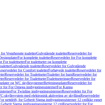
 for Vegghengte toaletter
Gulvstående toaletter
Reservedeler for
Designplater
For komplette toaletter
Reservedeler for For komplette
r For toalettseter
For toalettseter og komplette
oaletter
Gulvstående toaletter
Reservedeler for Gulvstående
eservedeler for Comfort toaletter
Forhøyede toaletter
Reservedeler for
eter
Reservedeler for Toalettseter
Toaletter for barn
Reservedeler for
eter
Reservedeler for Toalettseter
Toalettseteringer
Reservedeler for
splater og WC skyllesystemer
Betjeningsplater
Reservedeler for
er for For Omega innbyggingssisterner
For Kappa
isterner
For Twinline innbyggingssisterner
Reservedeler for For
C-skyllesystem med elektronisk aktivering av skylling
Reservedeler
For nettdrift, for Geberit Sigma innbyggingssisterner 12 cm
Ikke egnet
for Geberit Sigma innbyggingssisterne 12 cm
Reservedeler for For