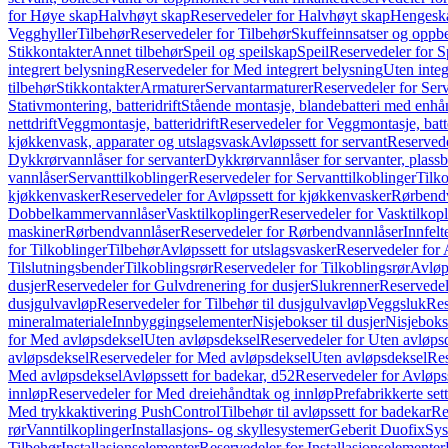
for Høye skap
Halvhøyt skap
Reservedeler for Halvhøyt skap
Hengesk
Vegghyller
Tilbehør
Reservedeler for Tilbehør
Skuffeinnsatser og oppb
Stikkontakter
Annet tilbehør
Speil og speilskap
Speil
Reservedeler for S
integrert belysning
Reservedeler for Med integrert belysning
Uten integ
tilbehør
Stikkontakter
Armaturer
Servantarmaturer
Reservedeler for Ser
Stativmontering, batteridrift
Stående montasje, blandebatteri med enh
nettdrift
Veggmontasje, batteridrift
Reservedeler for Veggmontasje, batte
kjøkkenvask, apparater og utslagsvask
Avløpssett for servant
Reservede
Dykkrørvannlåser for servanter
Dykkrørvannlåser for servanter, plass
vannlåser
Servanttilkoblinger
Reservedeler for Servanttilkoblinger
Tilko
kjøkkenvasker
Reservedeler for Avløpssett for kjøkkenvasker
Rørbend
Dobbelkammervannlåser
Vasktilkoplinger
Reservedeler for Vasktilkop
maskiner
Rørbendvannlåser
Reservedeler for Rørbendvannlåser
Innfelt
for Tilkoblinger
Tilbehør
Avløpssett for utslagsvasker
Reservedeler for 
Tilslutningsbender
Tilkoblingsrør
Reservedeler for Tilkoblingsrør
Avløp
dusjer
Reservedeler for Gulvdrenering for dusjer
Slukrenner
Reservedel
dusjgulvavløp
Reservedeler for Tilbehør til dusjgulvavløp
Veggsluk
Res
mineralmateriale
Innbyggingselementer
Nisjebokser til dusjer
Nisjeboks
for Med avløpsdeksel
Uten avløpsdeksel
Reservedeler for Uten avløps
avløpsdeksel
Reservedeler for Med avløpsdeksel
Uten avløpsdeksel
Res
Med avløpsdeksel
Avløpssett for badekar, d52
Reservedeler for Avløpss
innløp
Reservedeler for Med dreiehåndtak og innløp
Prefabrikkerte set
Med trykkaktivering PushControl
Tilbehør til avløpssett for badekar
Re
rør
Vanntilkoplinger
Installasjons- og skyllesystemer
Geberit Duofix
Sys
Tilbehør
Installasjonselementer
Reservedeler for Installasjonselementer