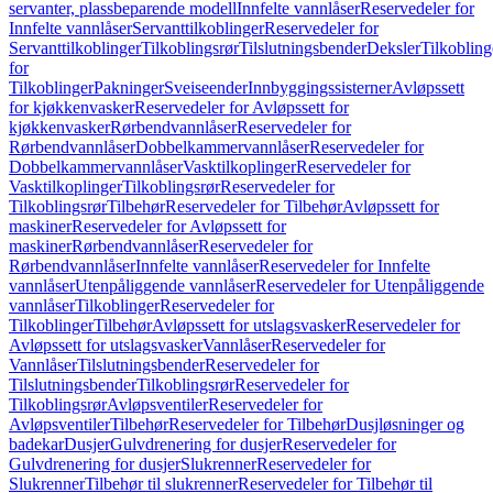
servanter, plassbeparende modell
Innfelte vannlåser
Reservedeler for
Innfelte vannlåser
Servanttilkoblinger
Reservedeler for
Servanttilkoblinger
Tilkoblingsrør
Tilslutningsbender
Deksler
Tilkobling
for
Tilkoblinger
Pakninger
Sveiseender
Innbyggingssisterner
Avløpssett
for kjøkkenvasker
Reservedeler for Avløpssett for
kjøkkenvasker
Rørbendvannlåser
Reservedeler for
Rørbendvannlåser
Dobbelkammervannlåser
Reservedeler for
Dobbelkammervannlåser
Vasktilkoplinger
Reservedeler for
Vasktilkoplinger
Tilkoblingsrør
Reservedeler for
Tilkoblingsrør
Tilbehør
Reservedeler for Tilbehør
Avløpssett for
maskiner
Reservedeler for Avløpssett for
maskiner
Rørbendvannlåser
Reservedeler for
Rørbendvannlåser
Innfelte vannlåser
Reservedeler for Innfelte
vannlåser
Utenpåliggende vannlåser
Reservedeler for Utenpåliggende
vannlåser
Tilkoblinger
Reservedeler for
Tilkoblinger
Tilbehør
Avløpssett for utslagsvasker
Reservedeler for
Avløpssett for utslagsvasker
Vannlåser
Reservedeler for
Vannlåser
Tilslutningsbender
Reservedeler for
Tilslutningsbender
Tilkoblingsrør
Reservedeler for
Tilkoblingsrør
Avløpsventiler
Reservedeler for
Avløpsventiler
Tilbehør
Reservedeler for Tilbehør
Dusjløsninger og
badekar
Dusjer
Gulvdrenering for dusjer
Reservedeler for
Gulvdrenering for dusjer
Slukrenner
Reservedeler for
Slukrenner
Tilbehør til slukrenner
Reservedeler for Tilbehør til