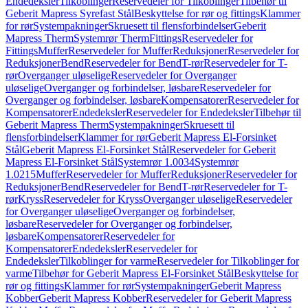
Endedeksler
Tilkoblinger
Reservedeler for Tilkoblinger
Tilbehør til
Geberit Mapress Syrefast Stål
Beskyttelse for rør og fittings
Klammer
for rør
Systempakninger
Skruesett til flensforbindelser
Geberit
Mapress Therm
Systemrør Therm
Fittings
Reservedeler for
Fittings
Muffer
Reservedeler for Muffer
Reduksjoner
Reservedeler for
Reduksjoner
Bend
Reservedeler for Bend
T-rør
Reservedeler for T-
rør
Overganger uløselige
Reservedeler for Overganger
uløselige
Overganger og forbindelser, løsbare
Reservedeler for
Overganger og forbindelser, løsbare
Kompensatorer
Reservedeler for
Kompensatorer
Endedeksler
Reservedeler for Endedeksler
Tilbehør til
Geberit Mapress Therm
Systempakninger
Skruesett til
flensforbindelser
Klammer for rør
Geberit Mapress El-Forsinket
Stål
Geberit Mapress El-Forsinket Stål
Reservedeler for Geberit
Mapress El-Forsinket Stål
Systemrør 1.0034
Systemrør
1.0215
Muffer
Reservedeler for Muffer
Reduksjoner
Reservedeler for
Reduksjoner
Bend
Reservedeler for Bend
T-rør
Reservedeler for T-
rør
Kryss
Reservedeler for Kryss
Overganger uløselige
Reservedeler
for Overganger uløselige
Overganger og forbindelser,
løsbare
Reservedeler for Overganger og forbindelser,
løsbare
Kompensatorer
Reservedeler for
Kompensatorer
Endedeksler
Reservedeler for
Endedeksler
Tilkoblinger for varme
Reservedeler for Tilkoblinger for
varme
Tilbehør for Geberit Mapress El-Forsinket Stål
Beskyttelse for
rør og fittings
Klammer for rør
Systempakninger
Geberit Mapress
Kobber
Geberit Mapress Kobber
Reservedeler for Geberit Mapress