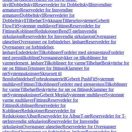
skyll
Dobbeltskyll
Reservedeler for Dobbeltskyll
Innvendige
armaturer
Reservedeler for Innvendige
armaturer
Dobbeltskyll
Reservedeler for
Dobbeltskyll
Tilbehør
Trykknapp
Tilførselssystemer
Geberit
FlowFit
Systemrør multilayer
Fittings
Reservedeler for
Fittings
Koblinger
Reduksjoner
Bend
T-rør
Innvendig
sirkulasjon
Reservedeler for Innvendig sirkulasjon
Overganger
uløselige
Overganger og forbindelser, løsbare
Reservedeler for
Overganger og forbindelser,
løsbare
Endedeksler
Tilkoblinger
Fordeler med gjengestuss
Fordeler
med presstilkobling
Overgangsstykker og tilkoblinger for
varmeelement, løsbare
Tilkoblinger for varme
Tilbehør
Beskyttelse for
rør og fittings
Tetninger for fittings
Klammer for
rør
Systempakninger
Skruesett til
flensforbindelser
Forbruksmateriell
Geberit PushFit
Systemrør
multilayer
Fittings
Tilkoblinger
Fordeler med gjengestuss
Tilkoblinger
for varme
Tilbehør
Beskyttelse for rør og fittings
Klammer for
rør
Systempakninger
Geberit Mepla
Systemrør multilayer
Systemrør
varme multilayer
Fittings
Reservedeler for
Fittings
Koblinger
Reservedeler for
Koblinger
Reduksjoner
Reservedeler for
Reduksjoner
Albue
Reservedeler for Albue
T-rør
Reservedeler for T-
rør
Innvendig sirkulasjon
Reservedeler for Innvendig
sirkulasjon
Overganger uløselige
Reservedeler for Overganger
uløselige
Overganger og forbindelser, løsbare
Reservedeler for