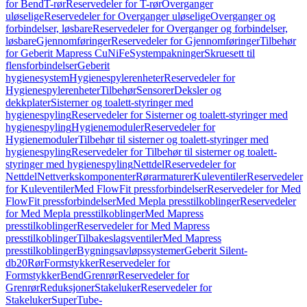
for Bend
T-rør
Reservedeler for T-rør
Overganger
uløselige
Reservedeler for Overganger uløselige
Overganger og
forbindelser, løsbare
Reservedeler for Overganger og forbindelser,
løsbare
Gjennomføringer
Reservedeler for Gjennomføringer
Tilbehør
for Geberit Mapress CuNiFe
Systempakninger
Skruesett til
flensforbindelser
Geberit
hygienesystem
Hygienespylerenheter
Reservedeler for
Hygienespylerenheter
Tilbehør
Sensorer
Deksler og
dekkplater
Sisterner og toalett-styringer med
hygienespyling
Reservedeler for Sisterner og toalett-styringer med
hygienespyling
Hygienemoduler
Reservedeler for
Hygienemoduler
Tilbehør til sisterner og toalett-styringer med
hygienespyling
Reservedeler for Tilbehør til sisterner og toalett-
styringer med hygienespyling
Nettdel
Reservedeler for
Nettdel
Nettverkskomponenter
Rørarmaturer
Kuleventiler
Reservedeler
for Kuleventiler
Med FlowFit pressforbindelser
Reservedeler for Med
FlowFit pressforbindelser
Med Mepla presstilkoblinger
Reservedeler
for Med Mepla presstilkoblinger
Med Mapress
presstilkoblinger
Reservedeler for Med Mapress
presstilkoblinger
Tilbakeslagsventiler
Med Mapress
presstilkoblinger
Bygningsavløpssystemer
Geberit Silent-
db20
Rør
Formstykker
Reservedeler for
Formstykker
Bend
Grenrør
Reservedeler for
Grenrør
Reduksjoner
Stakeluker
Reservedeler for
Stakeluker
SuperTube-