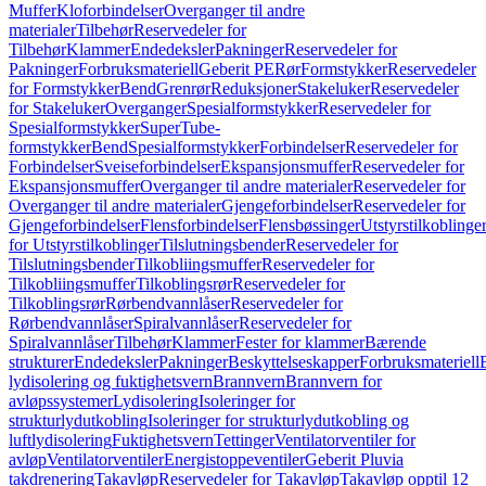
Muffer
Kloforbindelser
Overganger til andre
materialer
Tilbehør
Reservedeler for
Tilbehør
Klammer
Endedeksler
Pakninger
Reservedeler for
Pakninger
Forbruksmateriell
Geberit PE
Rør
Formstykker
Reservedeler
for Formstykker
Bend
Grenrør
Reduksjoner
Stakeluker
Reservedeler
for Stakeluker
Overganger
Spesialformstykker
Reservedeler for
Spesialformstykker
SuperTube-
formstykker
Bend
Spesialformstykker
Forbindelser
Reservedeler for
Forbindelser
Sveiseforbindelser
Ekspansjonsmuffer
Reservedeler for
Ekspansjonsmuffer
Overganger til andre materialer
Reservedeler for
Overganger til andre materialer
Gjengeforbindelser
Reservedeler for
Gjengeforbindelser
Flensforbindelser
Flensbøssinger
Utstyrstilkoblinge
for Utstyrstilkoblinger
Tilslutningsbender
Reservedeler for
Tilslutningsbender
Tilkobliingsmuffer
Reservedeler for
Tilkobliingsmuffer
Tilkoblingsrør
Reservedeler for
Tilkoblingsrør
Rørbendvannlåser
Reservedeler for
Rørbendvannlåser
Spiralvannlåser
Reservedeler for
Spiralvannlåser
Tilbehør
Klammer
Fester for klammer
Bærende
strukturer
Endedeksler
Pakninger
Beskyttelseskapper
Forbruksmateriell
lydisolering og fuktighetsvern
Brannvern
Brannvern for
avløpssystemer
Lydisolering
Isoleringer for
strukturlydutkobling
Isoleringer for strukturlydutkobling og
luftlydisolering
Fuktighetsvern
Tettinger
Ventilatorventiler for
avløp
Ventilatorventiler
Energistoppeventiler
Geberit Pluvia
takdrenering
Takavløp
Reservedeler for Takavløp
Takavløp opptil 12