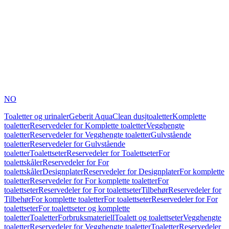
NO
Toaletter og urinaler
Geberit AquaClean dusjtoaletter
Komplette
toaletter
Reservedeler for Komplette toaletter
Vegghengte
toaletter
Reservedeler for Vegghengte toaletter
Gulvstående
toaletter
Reservedeler for Gulvstående
toaletter
Toalettseter
Reservedeler for Toalettseter
For
toalettskåler
Reservedeler for For
toalettskåler
Designplater
Reservedeler for Designplater
For komplette
toaletter
Reservedeler for For komplette toaletter
For
toalettseter
Reservedeler for For toalettseter
Tilbehør
Reservedeler for
Tilbehør
For komplette toaletter
For toalettseter
Reservedeler for For
toalettseter
For toalettseter og komplette
toaletter
Toaletter
Forbruksmateriell
Toalett og toalettseter
Vegghengte
toaletter
Reservedeler for Vegghengte toaletter
Toaletter
Reservedeler