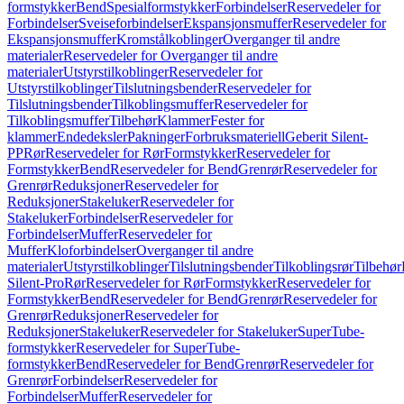
formstykker
Bend
Spesialformstykker
Forbindelser
Reservedeler for
Forbindelser
Sveiseforbindelser
Ekspansjonsmuffer
Reservedeler for
Ekspansjonsmuffer
Kromstålkoblinger
Overganger til andre
materialer
Reservedeler for Overganger til andre
materialer
Utstyrstilkoblinger
Reservedeler for
Utstyrstilkoblinger
Tilslutningsbender
Reservedeler for
Tilslutningsbender
Tilkoblingsmuffer
Reservedeler for
Tilkoblingsmuffer
Tilbehør
Klammer
Fester for
klammer
Endedeksler
Pakninger
Forbruksmateriell
Geberit Silent-
PP
Rør
Reservedeler for Rør
Formstykker
Reservedeler for
Formstykker
Bend
Reservedeler for Bend
Grenrør
Reservedeler for
Grenrør
Reduksjoner
Reservedeler for
Reduksjoner
Stakeluker
Reservedeler for
Stakeluker
Forbindelser
Reservedeler for
Forbindelser
Muffer
Reservedeler for
Muffer
Kloforbindelser
Overganger til andre
materialer
Utstyrstilkoblinger
Tilslutningsbender
Tilkoblingsrør
Tilbehør
Silent-Pro
Rør
Reservedeler for Rør
Formstykker
Reservedeler for
Formstykker
Bend
Reservedeler for Bend
Grenrør
Reservedeler for
Grenrør
Reduksjoner
Reservedeler for
Reduksjoner
Stakeluker
Reservedeler for Stakeluker
SuperTube-
formstykker
Reservedeler for SuperTube-
formstykker
Bend
Reservedeler for Bend
Grenrør
Reservedeler for
Grenrør
Forbindelser
Reservedeler for
Forbindelser
Muffer
Reservedeler for