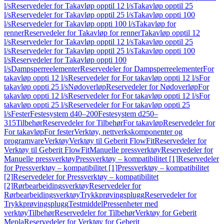
l/s
Reservedeler for Takavløp opptil 12 l/s
Takavløp opptil 25
l/s
Reservedeler for Takavløp opptil 25 l/s
Takavløp oppti 100
l/s
Reservedeler for Takavløp oppti 100 l/s
Takavløp for
renner
Reservedeler for Takavløp for renner
Takavløp opptil 12
l/s
Reservedeler for Takavløp opptil 12 l/s
Takavløp opptil 25
l/s
Reservedeler for Takavløp opptil 25 l/s
Takavløp oppti 100
l/s
Reservedeler for Takavløp oppti 100
l/s
Dampsperreelementer
Reservedeler for Dampsperreelementer
For
takavløp oppti 12 l/s
Reservedeler for For takavløp oppti 12 l/s
For
takavløp oppti 25 l/s
Nødoverløp
Reservedeler for Nødoverløp
For
takavløp oppti 12 l/s
Reservedeler for For takavløp oppti 12 l/s
For
takavløp oppti 25 l/s
Reservedeler for For takavløp oppti 25
l/s
Fester
Festesystem d40–200
Festesystem d250–
315
Tilbehør
Reservedeler for Tilbehør
For takavløp
Reservedeler for
For takavløp
For fester
Verktøy, nettverkskomponenter og
programvare
Verktøy
Verktøy til Geberit FlowFit
Reservedeler for
Verktøy til Geberit FlowFit
Manuelle pressverktøy
Reservedeler for
Manuelle pressverktøy
Pressverktøy – kompatibilitet [1]
Reservedeler
for Pressverktøy – kompatibilitet [1]
Pressverktøy – kompatibilitet
[2]
Reservedeler for Pressverktøy – kompatibilitet
[2]
Rørbearbeidingsverktøy
Reservedeler for
Rørbearbeidingsverktøy
Trykkprøvingsplugg
Reservedeler for
Trykkprøvingsplugg
Testmiddel
Pressenheter med
verktøy
Tilbehør
Reservedeler for Tilbehør
Verktøy for Geberit
Mepla
Reservedeler for Verktøy for Geberit