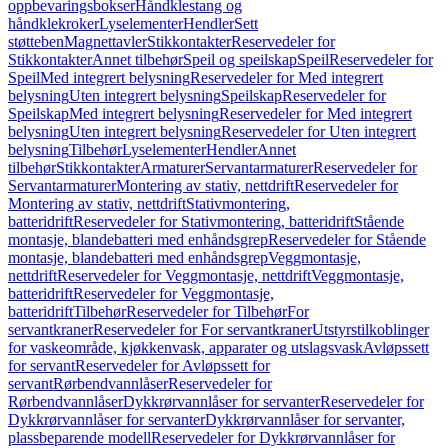
oppbevaringsbokser
Håndklestang og
håndklekroker
Lyselementer
Hendler
Sett
støtteben
Magnettavler
Stikkontakter
Reservedeler for
Stikkontakter
Annet tilbehør
Speil og speilskap
Speil
Reservedeler for
Speil
Med integrert belysning
Reservedeler for Med integrert
belysning
Uten integrert belysning
Speilskap
Reservedeler for
Speilskap
Med integrert belysning
Reservedeler for Med integrert
belysning
Uten integrert belysning
Reservedeler for Uten integrert
belysning
Tilbehør
Lyselementer
Hendler
Annet
tilbehør
Stikkontakter
Armaturer
Servantarmaturer
Reservedeler for
Servantarmaturer
Montering av stativ, nettdrift
Reservedeler for
Montering av stativ, nettdrift
Stativmontering,
batteridrift
Reservedeler for Stativmontering, batteridrift
Stående
montasje, blandebatteri med enhåndsgrep
Reservedeler for Stående
montasje, blandebatteri med enhåndsgrep
Veggmontasje,
nettdrift
Reservedeler for Veggmontasje, nettdrift
Veggmontasje,
batteridrift
Reservedeler for Veggmontasje,
batteridrift
Tilbehør
Reservedeler for Tilbehør
For
servantkraner
Reservedeler for For servantkraner
Utstyrstilkoblinger
for vaskeområde, kjøkkenvask, apparater og utslagsvask
Avløpssett
for servant
Reservedeler for Avløpssett for
servant
Rørbendvannlåser
Reservedeler for
Rørbendvannlåser
Dykkrørvannlåser for servanter
Reservedeler for
Dykkrørvannlåser for servanter
Dykkrørvannlåser for servanter,
plassbeparende modell
Reservedeler for Dykkrørvannlåser for