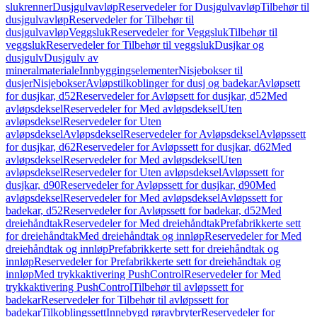
slukrenner
Dusjgulvavløp
Reservedeler for Dusjgulvavløp
Tilbehør til
dusjgulvavløp
Reservedeler for Tilbehør til
dusjgulvavløp
Veggsluk
Reservedeler for Veggsluk
Tilbehør til
veggsluk
Reservedeler for Tilbehør til veggsluk
Dusjkar og
dusjgulv
Dusjgulv av
mineralmateriale
Innbyggingselementer
Nisjebokser til
dusjer
Nisjebokser
Avløpstilkoblinger for dusj og badekar
Avløpsett
for dusjkar, d52
Reservedeler for Avløpsett for dusjkar, d52
Med
avløpsdeksel
Reservedeler for Med avløpsdeksel
Uten
avløpsdeksel
Reservedeler for Uten
avløpsdeksel
Avløpsdeksel
Reservedeler for Avløpsdeksel
Avløpssett
for dusjkar, d62
Reservedeler for Avløpssett for dusjkar, d62
Med
avløpsdeksel
Reservedeler for Med avløpsdeksel
Uten
avløpsdeksel
Reservedeler for Uten avløpsdeksel
Avløpssett for
dusjkar, d90
Reservedeler for Avløpssett for dusjkar, d90
Med
avløpsdeksel
Reservedeler for Med avløpsdeksel
Avløpssett for
badekar, d52
Reservedeler for Avløpssett for badekar, d52
Med
dreiehåndtak
Reservedeler for Med dreiehåndtak
Prefabrikkerte sett
for dreiehåndtak
Med dreiehåndtak og innløp
Reservedeler for Med
dreiehåndtak og innløp
Prefabrikkerte sett for dreiehåndtak og
innløp
Reservedeler for Prefabrikkerte sett for dreiehåndtak og
innløp
Med trykkaktivering PushControl
Reservedeler for Med
trykkaktivering PushControl
Tilbehør til avløpssett for
badekar
Reservedeler for Tilbehør til avløpssett for
badekar
Tilkoblingssett
Innebygd røravbryter
Reservedeler for