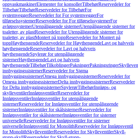
oppvaskmaskiner
Elementer for konsoller
Tilbehør
Reservedeler for
Tilbehør
Tilbehør
Reservedeler for Tilbehør
For
systemvegger
Reservedeler for For systemvegger
For
tilførselssystemer
Reservedeler for For tilførselssystemer
For
avløpssystemer
Utenpåliggende sisterner
Utenpåliggende sisterner for
toaletter, av plast
Reservedeler for Utenpåliggende sisterner for
toaletter, av plast
Montert på topp
Reservedeler for Montert på
topp
Høythengende
Reservedeler for Høythengende
Lavt og halvveis
høythengende
Reservedeler for Lavt og halvveis
høythengende
Spylerør for utenpåliggende
sisterner
Høythengende
Lavt og halvveis
høythengende
Tilbehør
Tilkoblinger
Pakninger
Pakningsringer
Skylleven
innbyggingssisterner
Reservedeler for Sigma
innbyggingssisterner
Omega innbyggingssisterner
Reservedeler for
Omega innbyggingssisterner
Delta innbyggingssisterner
Reservedeler
for Delta innbyggingssisterner
Spylerør
Tilbehør
Innløps- og
skylleventiler
Innløpsventiler
Reservedeler for
Innløpsventiler
Innløpsventiler for utenpåliggende
sisterner
Reservedeler for Innløpsventiler for utenpåliggende
sisterner
Innløpsventiler for skålsisterner
Reservedeler for
Innløpsventiler for skålsisterner
Innløpsventiler for sisterner
universelle
Reservedeler for Innløpsventiler for sisterner
universelle
Innløpsventil for Monolith
Reservedeler for Innløpsventil
for Monolith
Skylleventiler
Reservedeler for Skylleventiler
Skyll-
stopp-skyll
Reservedeler for Skyll-stopp-