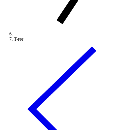
T-rør