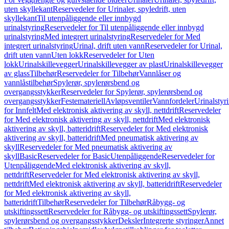
uten skyllekant
Reservedeler for Urinaler, spyledrift, uten
skyllekant
Til utenpåliggende eller innbygd
urinalstyring
Reservedeler for Til utenpåliggende eller innbygd
urinalstyring
Med integrert urinalstyring
Reservedeler for Med
integrert urinalstyring
Urinal, drift uten vann
Reservedeler for Urinal,
drift uten vann
Uten lokk
Reservedeler for Uten
lokk
Urinalskillevegger
Urinalskillevegger av plast
Urinalskillevegger
av glass
Tilbehør
Reservedeler for Tilbehør
Vannlåser og
vannlåstilbehør
Spylerør, spylerørsbend og
overgangsstykker
Reservedeler for Spylerør, spylerørsbend og
overgangsstykker
Festemateriell
Avløpsventiler
Vannfordeler
Urinalstyr
for Innfelt
Med elektronisk aktivering av skyll, nettdrift
Reservedeler
for Med elektronisk aktivering av skyll, nettdrift
Med elektronisk
aktivering av skyll, batteridrift
Reservedeler for Med elektronisk
aktivering av skyll, batteridrift
Med pneumatisk aktivering av
skyll
Reservedeler for Med pneumatisk aktivering av
skyll
Basic
Reservedeler for Basic
Utenpåliggende
Reservedeler for
Utenpåliggende
Med elektronisk aktivering av skyll,
nettdrift
Reservedeler for Med elektronisk aktivering av skyll,
nettdrift
Med elektronisk aktivering av skyll, batteridrift
Reservedeler
for Med elektronisk aktivering av skyll,
batteridrift
Tilbehør
Reservedeler for Tilbehør
Råbygg- og
utskiftingssett
Reservedeler for Råbygg- og utskiftingssett
Spylerør,
spylerørsbend og overgangsstykker
Deksler
Integrerte styringer
Annet