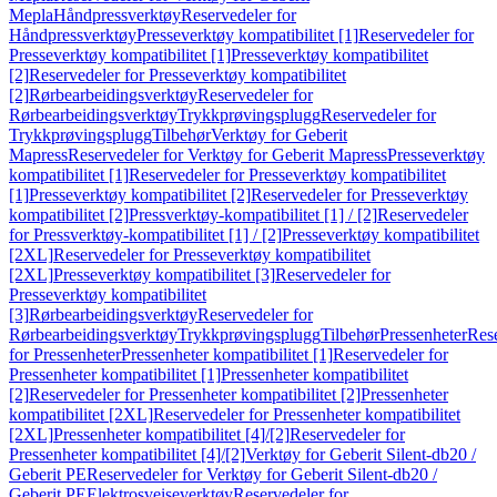
Mepla
Håndpressverktøy
Reservedeler for
Håndpressverktøy
Presseverktøy kompatibilitet [1]
Reservedeler for
Presseverktøy kompatibilitet [1]
Presseverktøy kompatibilitet
[2]
Reservedeler for Presseverktøy kompatibilitet
[2]
Rørbearbeidingsverktøy
Reservedeler for
Rørbearbeidingsverktøy
Trykkprøvingsplugg
Reservedeler for
Trykkprøvingsplugg
Tilbehør
Verktøy for Geberit
Mapress
Reservedeler for Verktøy for Geberit Mapress
Presseverktøy
kompatibilitet [1]
Reservedeler for Presseverktøy kompatibilitet
[1]
Presseverktøy kompatibilitet [2]
Reservedeler for Presseverktøy
kompatibilitet [2]
Pressverktøy-kompatibilitet [1] / [2]
Reservedeler
for Pressverktøy-kompatibilitet [1] / [2]
Presseverktøy kompatibilitet
[2XL]
Reservedeler for Presseverktøy kompatibilitet
[2XL]
Presseverktøy kompatibilitet [3]
Reservedeler for
Presseverktøy kompatibilitet
[3]
Rørbearbeidingsverktøy
Reservedeler for
Rørbearbeidingsverktøy
Trykkprøvingsplugg
Tilbehør
Pressenheter
Res
for Pressenheter
Pressenheter kompatibilitet [1]
Reservedeler for
Pressenheter kompatibilitet [1]
Pressenheter kompatibilitet
[2]
Reservedeler for Pressenheter kompatibilitet [2]
Pressenheter
kompatibilitet [2XL]
Reservedeler for Pressenheter kompatibilitet
[2XL]
Pressenheter kompatibilitet [4]/[2]
Reservedeler for
Pressenheter kompatibilitet [4]/[2]
Verktøy for Geberit Silent-db20 /
Geberit PE
Reservedeler for Verktøy for Geberit Silent-db20 /
Geberit PE
Elektrosveiseverktøy
Reservedeler for