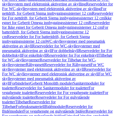
skyllesystem med elektronisk aktivering av skylling
Reservedeler for
For WC-skyllesystem med elektronisk aktivering av skylling
For
nettdrift, for Geberit Sigma innbyggingssisterner 12 cm
Reservedeler
for For nettdrift, for Geberit Sigma innbyggingssisterner 12 cm
Ikke
egnet for Geberit Omega innbyggingssisterner 12 cm
Reservedeler
for Ikke egnet for Geberit Omega innbyggingssisterner 12 cm
For
batteridrift, for Geberit Sigma innbyggingssisterne 12
cm
Reservedeler for For batteridrift, for Geberit Sigma
innbyggingssisterne 12 cm
WC-skyllesystemer med pneumatisk
aktivering av skyll
Reservedeler for WC-skyllesystemer med
pneumatisk aktivering av skyll
For dobbeltskyll
Reservedeler for For
dobbeltskyll
For enkeltskyll
Reservedeler for For enkeltskyll
Tilbehør
for WC-skyllesystemer
Reservedeler for Tilbehør for WC-
skyllesystemer
Råbyggsett
Reservedeler for Råbyggsett
For WC
skyllesystemer med elektronisk aktivering av skyll
Reservedeler for
For WC skyllesystemer med elektronisk aktivering av skyll
For WC
skyllesystemer med pneumatisk aktivering av
skyll
Forbindelser
Geberit Monolith moduler
Sanitærmoduler for
toaletter
Reservedeler for Sanitærmoduler for toaletter
For
vegghengte toaletter
Reservedeler for For vegghengte toaletter
For
gulvstående toaletter
Reservedeler for For gulvstående
toaletter
Tilbehør
Reservedeler for
Tilbehør
Forbruksmateriell
Bidémoduler
Reservedeler for
Bidémoduler
For vegghengte og gulvstående bidéer
Reservedeler for
For vegghengte og gulvstående bidéer
Urinaler
Urinaler, spyledrift,