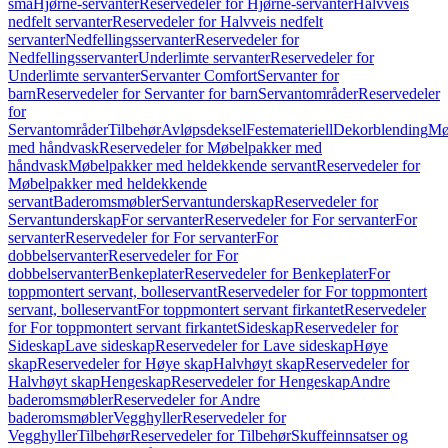
små
Hjørne-servanter
Reservedeler for Hjørne-servanter
Halvveis
nedfelt servanter
Reservedeler for Halvveis nedfelt
servanter
Nedfellingsservanter
Reservedeler for
Nedfellingsservanter
Underlimte servanter
Reservedeler for
Underlimte servanter
Servanter Comfort
Servanter for
barn
Reservedeler for Servanter for barn
Servantområder
Reservedeler
for
Servantområder
Tilbehør
Avløpsdeksel
Festemateriell
Dekorblending
Mø
med håndvask
Reservedeler for Møbelpakker med
håndvask
Møbelpakker med heldekkende servant
Reservedeler for
Møbelpakker med heldekkende
servant
Baderomsmøbler
Servantunderskap
Reservedeler for
Servantunderskap
For servanter
Reservedeler for For servanter
For
servanter
Reservedeler for For servanter
For
dobbelservanter
Reservedeler for For
dobbelservanter
Benkeplater
Reservedeler for Benkeplater
For
toppmontert servant, bolleservant
Reservedeler for For toppmontert
servant, bolleservant
For toppmontert servant firkantet
Reservedeler
for For toppmontert servant firkantet
Sideskap
Reservedeler for
Sideskap
Lave sideskap
Reservedeler for Lave sideskap
Høye
skap
Reservedeler for Høye skap
Halvhøyt skap
Reservedeler for
Halvhøyt skap
Hengeskap
Reservedeler for Hengeskap
Andre
baderomsmøbler
Reservedeler for Andre
baderomsmøbler
Vegghyller
Reservedeler for
Vegghyller
Tilbehør
Reservedeler for Tilbehør
Skuffeinnsatser og