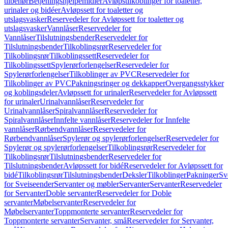
tilbehør
Betjeningshjelpemidler
Avløpstilkoblinger for toaletter,
urinaler og bidéer
Avløpssett for toaletter og
utslagsvasker
Reservedeler for Avløpssett for toaletter og
utslagsvasker
Vannlåser
Reservedeler for
Vannlåser
Tilslutningsbender
Reservedeler for
Tilslutningsbender
Tilkoblingsrør
Reservedeler for
Tilkoblingsrør
Tilkoblingssett
Reservedeler for
Tilkoblingssett
Spylerørforlengelser
Reservedeler for
Spylerørforlengelser
Tilkoblinger av PVC
Reservedeler for
Tilkoblinger av PVC
Pakningsringer og dekkapper
Overgangsstykker
og koblingsdeler
Avløpssett for urinaler
Reservedeler for Avløpssett
for urinaler
Urinalvannlåser
Reservedeler for
Urinalvannlåser
Spiralvannlåser
Reservedeler for
Spiralvannlåser
Innfelte vannlåser
Reservedeler for Innfelte
vannlåser
Rørbendvannlåser
Reservedeler for
Rørbendvannlåser
Spylerør og spylerørforlengelser
Reservedeler for
Spylerør og spylerørforlengelser
Tilkoblingsrør
Reservedeler for
Tilkoblingsrør
Tilslutningsbender
Reservedeler for
Tilslutningsbender
Avløpssett for bidé
Reservedeler for Avløpssett for
bidé
Tilkoblingsrør
Tilslutningsbender
Deksler
Tilkoblinger
Pakninger
Sv
for Sveiseender
Servanter og møbler
Servanter
Servanter
Reservedeler
for Servanter
Doble servanter
Reservedeler for Doble
servanter
Møbelservanter
Reservedeler for
Møbelservanter
Toppmonterte servanter
Reservedeler for
Toppmonterte servanter
Servanter, små
Reservedeler for Servanter,