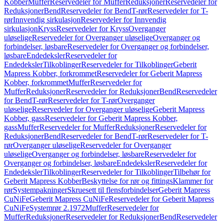
Kobber
Muffer
Reservedeler for Muffer
Reduksjoner
Reservedeler for
Reduksjoner
Bend
Reservedeler for Bend
T-rør
Reservedeler for T-
rør
Innvendig sirkulasjon
Reservedeler for Innvendig
sirkulasjon
Kryss
Reservedeler for Kryss
Overganger
uløselige
Reservedeler for Overganger uløselige
Overganger og
forbindelser, løsbare
Reservedeler for Overganger og forbindelser,
løsbare
Endedeksler
Reservedeler for
Endedeksler
Tilkoblinger
Reservedeler for Tilkoblinger
Geberit
Mapress Kobber, forkrommet
Reservedeler for Geberit Mapress
Kobber, forkrommet
Muffer
Reservedeler for
Muffer
Reduksjoner
Reservedeler for Reduksjoner
Bend
Reservedeler
for Bend
T-rør
Reservedeler for T-rør
Overganger
uløselige
Reservedeler for Overganger uløselige
Geberit Mapress
Kobber, gass
Reservedeler for Geberit Mapress Kobber,
gass
Muffer
Reservedeler for Muffer
Reduksjoner
Reservedeler for
Reduksjoner
Bend
Reservedeler for Bend
T-rør
Reservedeler for T-
rør
Overganger uløselige
Reservedeler for Overganger
uløselige
Overganger og forbindelser, løsbare
Reservedeler for
Overganger og forbindelser, løsbare
Endedeksler
Reservedeler for
Endedeksler
Tilkoblinger
Reservedeler for Tilkoblinger
Tilbehør for
Geberit Mapress Kobber
Beskyttelse for rør og fittings
Klammer for
rør
Systempakninger
Skruesett til flensforbindelser
Geberit Mapress
CuNiFe
Geberit Mapress CuNiFe
Reservedeler for Geberit Mapress
CuNiFe
Systemrør 2.1972
Muffer
Reservedeler for
Muffer
Reduksjoner
Reservedeler for Reduksjoner
Bend
Reservedeler