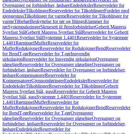
Overganger og forbindelser, løsbare
Endedeksler
Reservedeler for
Endedeksler
Tilkoblinger
Reservedeler for Tilkoblinger
Fordeler med
gjengestuss
Tilkoblinger for varme
Reservedeler for Tilkoblinger for
varme
Tilbehør
Beskyttelse for rør og fittings
Klammer for
rør
Systempakninger
Skruesett til flensforbindelser
Geberit Mapress
Syrefast Stål
Geberit Mapress Syrefast Stål
Reservedeler for Geberit
Mapress Syrefast Stål
Systemrør 1.4401
Reservedeler for Systemrør
1.4401
Rørnippel
Muffer
Reservedeler for
Muffer
Reduksjoner
Reservedeler for Reduksjoner
Bend
Reservedeler
for Bend
T-rør
Reservedeler for T-rør
Innvendig
sirkulasjon
Reservedeler for Innvendig sirkulasjon
Overganger
uløselige
Reservedeler for Overganger uløselige
Overganger og
forbindelser, løsbare
Reservedeler for Overganger og forbindelser,
løsbare
Kompensatorer
Reservedeler for
Kompensatorer
Gjennomføringer
Endedeksler
Reservedeler for
Endedeksler
Tilkoblinger
Reservedeler for Tilkoblinger
Geberit
Mapress Syrefast Stål, gass
Reservedeler for Geberit Mapress
Syrefast Stål, gass
Systemrør 1.4401
Reservedeler for Systemrør
1.4401
Rørnippel
Muffer
Reservedeler for
Muffer
Reduksjoner
Reservedeler for Reduksjoner
Bend
Reservedeler
for Bend
T-rør
Reservedeler for T-rør
Overganger
uløselige
Reservedeler for Overganger uløselige
Overganger og
forbindelser, løsbare
Reservedeler for Overganger og forbindelser,
løsbare
Endedeksler
Reservedeler for