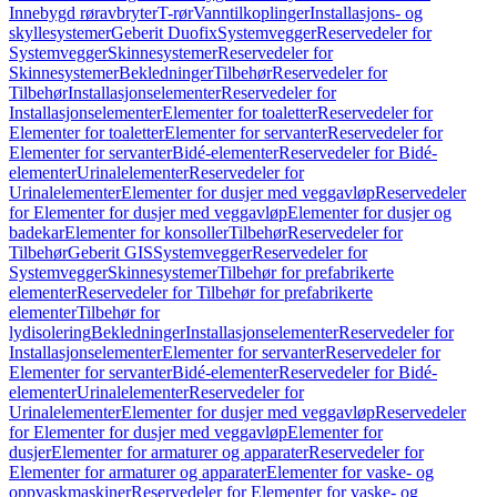
Innebygd røravbryter
T-rør
Vanntilkoplinger
Installasjons- og
skyllesystemer
Geberit Duofix
Systemvegger
Reservedeler for
Systemvegger
Skinnesystemer
Reservedeler for
Skinnesystemer
Bekledninger
Tilbehør
Reservedeler for
Tilbehør
Installasjonselementer
Reservedeler for
Installasjonselementer
Elementer for toaletter
Reservedeler for
Elementer for toaletter
Elementer for servanter
Reservedeler for
Elementer for servanter
Bidé-elementer
Reservedeler for Bidé-
elementer
Urinalelementer
Reservedeler for
Urinalelementer
Elementer for dusjer med veggavløp
Reservedeler
for Elementer for dusjer med veggavløp
Elementer for dusjer og
badekar
Elementer for konsoller
Tilbehør
Reservedeler for
Tilbehør
Geberit GIS
Systemvegger
Reservedeler for
Systemvegger
Skinnesystemer
Tilbehør for prefabrikerte
elementer
Reservedeler for Tilbehør for prefabrikerte
elementer
Tilbehør for
lydisolering
Bekledninger
Installasjonselementer
Reservedeler for
Installasjonselementer
Elementer for servanter
Reservedeler for
Elementer for servanter
Bidé-elementer
Reservedeler for Bidé-
elementer
Urinalelementer
Reservedeler for
Urinalelementer
Elementer for dusjer med veggavløp
Reservedeler
for Elementer for dusjer med veggavløp
Elementer for
dusjer
Elementer for armaturer og apparater
Reservedeler for
Elementer for armaturer og apparater
Elementer for vaske- og
oppvaskmaskiner
Reservedeler for Elementer for vaske- og