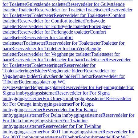
for Toaletter
Gulvstående toaletter
Reservedeler for Gulvstående
toaletter
Toaletter
Reservedeler for Toaletter
Toalettseter
Reservedeler
for Toalettseter
Toalettseter
Reservedeler for Toalettseter
Comfort
toaletter
Reservedeler for Comfort toaletter
Forhøyede
toaletter
Reservedeler for Forhøyede toaletter
Forlengede
toaletter
Reservedeler for Forlengede toaletter
Comfort
toalettseter
Reservedeler for Comfort
toalettseter
Toalettseter
Reservedeler for Toalettseter
Toaletter for
barn
Reservedeler for Toaletter for barn
Vegghengte
toaletter
Reservedeler for Vegghengte toaletter
Toalettseter for
barn
Reservedeler for Toalettseter for barn
Toalettseter
Reservedeler
for Toalettseter
Toalettseteringer
Reservedeler for
Toalettseteringer
Bidéer
Vegghengte bidéer
Reservedeler for
Vegghengte bidéer
Gulvstående bidéer
Tilbehør
Reservedeler for
Tilbehør
Betjeningsplater og WC
skyllesystemer
Betjeningsplater
Reservedeler for Betjeningsplater
For
Sigma innbyggingssisterner
Reservedeler for For Sigma
innbyggingssisterner
For Omega innbyggingssisterner
Reservedeler
for For Omega innbyggingssisterner
For Kappa
innbyggingssisterner
Reservedeler for For Kappa
innbyggingssisterner
For Delta innbyggingssisterner
Reservedeler for
For Delta innbyggingssisterner
For Twinline
innbyggingssisterner
Reservedeler for For Twinline
innbyggingssisterner
For 300T innbyggingssisterner
Reservedeler for
For 300T innbyggingssisterner
Tilbehør
Forbruksmateriell
For WC-