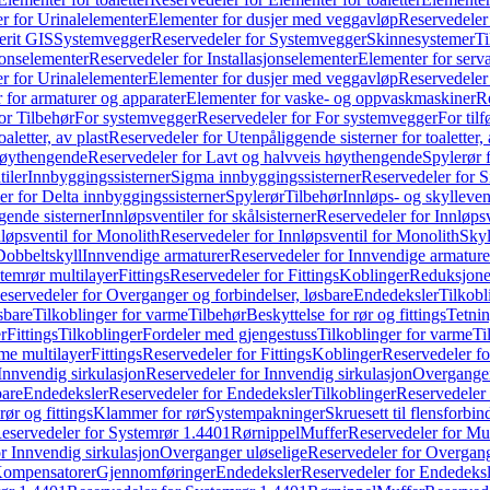
r for Urinalelementer
Elementer for dusjer med veggavløp
Reservedeler
rit GIS
Systemvegger
Reservedeler for Systemvegger
Skinnesystemer
Ti
jonselementer
Reservedeler for Installasjonselementer
Elementer for serv
r for Urinalelementer
Elementer for dusjer med veggavløp
Reservedeler
 for armaturer og apparater
Elementer for vaske- og oppvaskmaskiner
R
or Tilbehør
For systemvegger
Reservedeler for For systemvegger
For til
aletter, av plast
Reservedeler for Utenpåliggende sisterner for toaletter, 
høythengende
Reservedeler for Lavt og halvveis høythengende
Spylerør 
tiler
Innbyggingssisterner
Sigma innbyggingssisterner
Reservedeler for 
er for Delta innbyggingssisterner
Spylerør
Tilbehør
Innløps- og skylleven
gende sisterner
Innløpsventiler for skålsisterner
Reservedeler for Innløpsve
løpsventil for Monolith
Reservedeler for Innløpsventil for Monolith
Skyl
Dobbeltskyll
Innvendige armaturer
Reservedeler for Innvendige armature
temrør multilayer
Fittings
Reservedeler for Fittings
Koblinger
Reduksjone
eservedeler for Overganger og forbindelser, løsbare
Endedeksler
Tilkobl
sbare
Tilkoblinger for varme
Tilbehør
Beskyttelse for rør og fittings
Tetnin
r
Fittings
Tilkoblinger
Fordeler med gjengestuss
Tilkoblinger for varme
Ti
me multilayer
Fittings
Reservedeler for Fittings
Koblinger
Reservedeler f
Innvendig sirkulasjon
Reservedeler for Innvendig sirkulasjon
Overganger
bare
Endedeksler
Reservedeler for Endedeksler
Tilkoblinger
Reservedeler 
rør og fittings
Klammer for rør
Systempakninger
Skruesett til flensforbin
eservedeler for Systemrør 1.4401
Rørnippel
Muffer
Reservedeler for Mu
r Innvendig sirkulasjon
Overganger uløselige
Reservedeler for Overgang
Kompensatorer
Gjennomføringer
Endedeksler
Reservedeler for Endedeksl