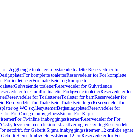
 for Vegghengte toaletter
Gulvstående toaletter
Reservedeler for
Designplater
For komplette toaletter
Reservedeler for For komplette
r For toalettseter
For toalettseter og komplette
oaletter
Gulvstående toaletter
Reservedeler for Gulvstående
eservedeler for Comfort toaletter
Forhøyede toaletter
Reservedeler for
eter
Reservedeler for Toalettseter
Toaletter for barn
Reservedeler for
eter
Reservedeler for Toalettseter
Toalettseteringer
Reservedeler for
splater og WC skyllesystemer
Betjeningsplater
Reservedeler for
er for For Omega innbyggingssisterner
For Kappa
isterner
For Twinline innbyggingssisterner
Reservedeler for For
C-skyllesystem med elektronisk aktivering av skylling
Reservedeler
For nettdrift, for Geberit Sigma innbyggingssisterner 12 cm
Ikke egnet
for Geberit Sigma innbyggingssisterne 12 cm
Reservedeler for For