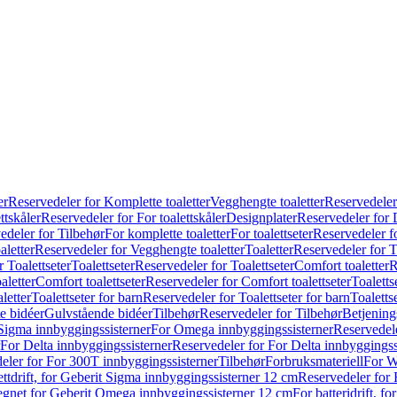
er
Reservedeler for Komplette toaletter
Vegghengte toaletter
Reservedeler
ttskåler
Reservedeler for For toalettskåler
Designplater
Reservedeler for 
edeler for Tilbehør
For komplette toaletter
For toalettseter
Reservedeler fo
aletter
Reservedeler for Vegghengte toaletter
Toaletter
Reservedeler for T
 Toalettseter
Toalettseter
Reservedeler for Toalettseter
Comfort toaletter
R
aletter
Comfort toalettseter
Reservedeler for Comfort toalettseter
Toaletts
letter
Toalettseter for barn
Reservedeler for Toalettseter for barn
Toaletts
e bidéer
Gulvstående bidéer
Tilbehør
Reservedeler for Tilbehør
Betjening
Sigma innbyggingssisterner
For Omega innbyggingssisterner
Reservedel
For Delta innbyggingssisterner
Reservedeler for For Delta innbyggingss
eler for For 300T innbyggingssisterner
Tilbehør
Forbruksmateriell
For W
ettdrift, for Geberit Sigma innbyggingssisterner 12 cm
Reservedeler for 
 egnet for Geberit Omega innbyggingssisterner 12 cm
For batteridrift, 