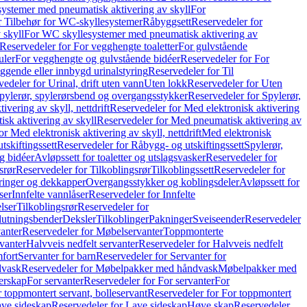
ystemer med pneumatisk aktivering av skyll
For
r Tilbehør for WC-skyllesystemer
Råbyggsett
Reservedeler for
 skyll
For WC skyllesystemer med pneumatisk aktivering av
Reservedeler for For vegghengte toaletter
For gulvstående
uler
For vegghengte og gulvstående bidéer
Reservedeler for For
iggende eller innbygd urinalstyring
Reservedeler for Til
edeler for Urinal, drift uten vann
Uten lokk
Reservedeler for Uten
pylerør, spylerørsbend og overgangsstykker
Reservedeler for Spylerør,
ivering av skyll, nettdrift
Reservedeler for Med elektronisk aktivering
sk aktivering av skyll
Reservedeler for Med pneumatisk aktivering av
r Med elektronisk aktivering av skyll, nettdrift
Med elektronisk
tskiftingssett
Reservedeler for Råbygg- og utskiftingssett
Spylerør,
og bidéer
Avløpssett for toaletter og utslagsvasker
Reservedeler for
srør
Reservedeler for Tilkoblingsrør
Tilkoblingssett
Reservedeler for
ringer og dekkapper
Overgangsstykker og koblingsdeler
Avløpssett for
ser
Innfelte vannlåser
Reservedeler for Innfelte
lser
Tilkoblingsrør
Reservedeler for
slutningsbender
Deksler
Tilkoblinger
Pakninger
Sveiseender
Reservedeler
anter
Reservedeler for Møbelservanter
Toppmonterte
vanter
Halvveis nedfelt servanter
Reservedeler for Halvveis nedfelt
fort
Servanter for barn
Reservedeler for Servanter for
dvask
Reservedeler for Møbelpakker med håndvask
Møbelpakker med
erskap
For servanter
Reservedeler for For servanter
For
 toppmontert servant, bolleservant
Reservedeler for For toppmontert
ve sideskap
Reservedeler for Lave sideskap
Høye skap
Reservedeler