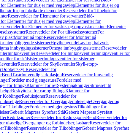
 for Elementer for dusjer med veggavløp
Elementer for dusjer og
lbehør for prefabrikerte elementer
Reservedeler for Tilbehør for
anter
Reservedeler for Elementer for servanter
Bidé-
 for Elementer for dusjer med veggavløp
Elementer for
eservedeler for Elementer for vaske- og oppvaskmaskiner
Elementer
førselssystemer
Reservedeler for For tilførselssystemer
For
av plast
Montert på topp
Reservedeler for Montert på
for utenpåliggende sisterner
Høythengende
Lavt og halvveis
Sigma innbyggingssisterner
Omega innbyggingssisterner
Reservedeler
tiler
Innløpsventiler
Reservedeler for Innløpsventiler
Innløpsventiler for
ntiler for skålsisterner
Innløpsventiler for sisterner
leventiler
Reservedeler for Skylleventiler
Skyll-stopp-
r
Dobbeltskyll
Reservedeler for
r
Bend
T-rør
Innvendig sirkulasjon
Reservedeler for Innvendig
inger
Fordeler med gjengestuss
Fordeler med
ger for fittings
Klammer for rør
Systempakninger
Skruesett til
lbehør
Beskyttelse for rør og fittings
Klammer for
or Koblinger
Reduksjoner
Reservedeler for
 uløselige
Reservedeler for Overganger uløselige
Overganger og
for Tilkoblinger
Fordeler med gjengestuss
Tilkoblinger for
delser
Geberit Mapress Syrefast Stål
Geberit Mapress Syrefast
ffer
Reduksjoner
Reservedeler for Reduksjoner
Bend
Reservedeler for
er uløselige
Overganger og forbindelser, løsbare
Reservedeler for
er
Tilkoblinger
Reservedeler for Tilkoblinger
Geberit Mapress Syrefast