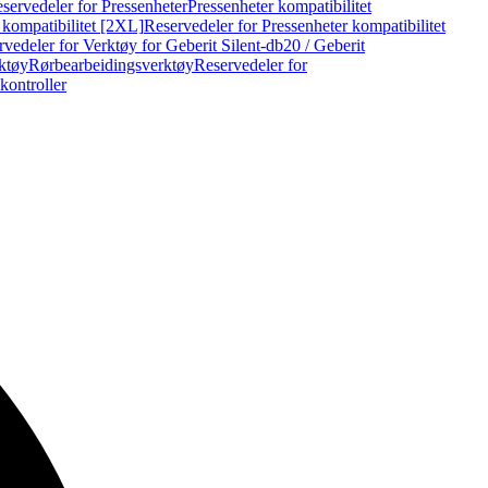
servedeler for Pressenheter
Pressenheter kompatibilitet
 kompatibilitet [2XL]
Reservedeler for Pressenheter kompatibilitet
vedeler for Verktøy for Geberit Silent-db20 / Geberit
rktøy
Rørbearbeidingsverktøy
Reservedeler for
kontroller