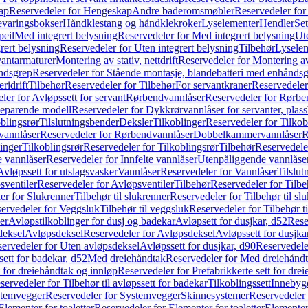
ap
Reservedeler for Hengeskap
Andre baderomsmøbler
Reservedeler fo
evaringsbokser
Håndklestang og håndklekroker
Lyselementer
Hendler
Set
peil
Med integrert belysning
Reservedeler for Med integrert belysning
Ute
rert belysning
Reservedeler for Uten integrert belysning
Tilbehør
Lysele
vantarmaturer
Montering av stativ, nettdrift
Reservedeler for Montering av s
åndsgrep
Reservedeler for Stående montasje, blandebatteri med enhånds
ridrift
Tilbehør
Reservedeler for Tilbehør
For servantkraner
Reservedeler
ler for Avløpssett for servant
Rørbendvannlåser
Reservedeler for Rørbe
beparende modell
Reservedeler for Dykkrørvannlåser for servanter, pla
blingsrør
Tilslutningsbender
Deksler
Tilkoblinger
Reservedeler for Tilkob
vannlåser
Reservedeler for Rørbendvannlåser
Dobbelkammervannlåser
R
linger
Tilkoblingsrør
Reservedeler for Tilkoblingsrør
Tilbehør
Reservedele
e vannlåser
Reservedeler for Innfelte vannlåser
Utenpåliggende vannlåse
Avløpssett for utslagsvasker
Vannlåser
Reservedeler for Vannlåser
Tilslu
sventiler
Reservedeler for Avløpsventiler
Tilbehør
Reservedeler for Tilbe
er for Slukrenner
Tilbehør til slukrenner
Reservedeler for Tilbehør til sl
ervedeler for Veggsluk
Tilbehør til veggsluk
Reservedeler for Tilbehør t
er
Avløpstilkoblinger for dusj og badekar
Avløpsett for dusjkar, d52
Rese
deksel
Avløpsdeksel
Reservedeler for Avløpsdeksel
Avløpssett for dusjka
ervedeler for Uten avløpsdeksel
Avløpssett for dusjkar, d90
Reservedeler
ett for badekar, d52
Med dreiehåndtak
Reservedeler for Med dreiehånd
t for dreiehåndtak og innløp
Reservedeler for Prefabrikkerte sett for dre
servedeler for Tilbehør til avløpssett for badekar
Tilkoblingssett
Innebygd
temvegger
Reservedeler for Systemvegger
Skinnesystemer
Reservedeler
Elementer for toaletter
Reservedeler for Elementer for toaletter
Elementer