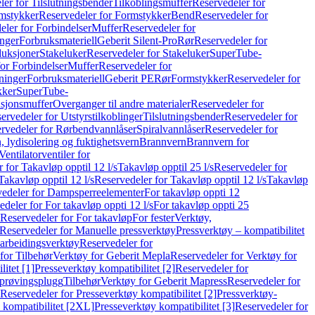
er for Tilslutningsbender
Tilkoblingsmuffer
Reservedeler for
mstykker
Reservedeler for Formstykker
Bend
Reservedeler for
eler for Forbindelser
Muffer
Reservedeler for
nger
Forbruksmateriell
Geberit Silent-Pro
Rør
Reservedeler for
duksjoner
Stakeluker
Reservedeler for Stakeluker
SuperTube-
or Forbindelser
Muffer
Reservedeler for
ninger
Forbruksmateriell
Geberit PE
Rør
Formstykker
Reservedeler for
kker
SuperTube-
nsjonsmuffer
Overganger til andre materialer
Reservedeler for
ervedeler for Utstyrstilkoblinger
Tilslutningsbender
Reservedeler for
rvedeler for Rørbendvannlåser
Spiralvannlåser
Reservedeler for
 lydisolering og fuktighetsvern
Brannvern
Brannvern for
Ventilatorventiler for
 for Takavløp opptil 12 l/s
Takavløp opptil 25 l/s
Reservedeler for
Takavløp opptil 12 l/s
Reservedeler for Takavløp opptil 12 l/s
Takavløp
edeler for Dampsperreelementer
For takavløp oppti 12
deler for For takavløp oppti 12 l/s
For takavløp oppti 25
Reservedeler for For takavløp
For fester
Verktøy,
Reservedeler for Manuelle pressverktøy
Pressverktøy – kompatibilitet
arbeidingsverktøy
Reservedeler for
for Tilbehør
Verktøy for Geberit Mepla
Reservedeler for Verktøy for
itet [1]
Presseverktøy kompatibilitet [2]
Reservedeler for
kprøvingsplugg
Tilbehør
Verktøy for Geberit Mapress
Reservedeler for
Reservedeler for Presseverktøy kompatibilitet [2]
Pressverktøy-
 kompatibilitet [2XL]
Presseverktøy kompatibilitet [3]
Reservedeler for