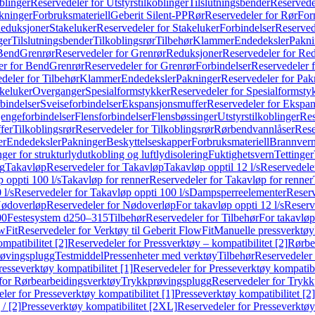
blinger
Reservedeler for Utstyrstilkoblinger
Tilslutningsbender
Reservedel
kninger
Forbruksmateriell
Geberit Silent-PP
Rør
Reservedeler for Rør
For
Reduksjoner
Stakeluker
Reservedeler for Stakeluker
Forbindelser
Reserved
ger
Tilslutningsbender
Tilkoblingsrør
Tilbehør
Klammer
Endedeksler
Pakni
 Bend
Grenrør
Reservedeler for Grenrør
Reduksjoner
Reservedeler for Re
er for Bend
Grenrør
Reservedeler for Grenrør
Forbindelser
Reservedeler f
deler for Tilbehør
Klammer
Endedeksler
Pakninger
Reservedeler for Pak
akeluker
Overganger
Spesialformstykker
Reservedeler for Spesialformsty
bindelser
Sveiseforbindelser
Ekspansjonsmuffer
Reservedeler for Ekspa
jengeforbindelser
Flensforbindelser
Flensbøssinger
Utstyrstilkoblinger
Res
fer
Tilkoblingsrør
Reservedeler for Tilkoblingsrør
Rørbendvannlåser
Rese
er
Endedeksler
Pakninger
Beskyttelseskapper
Forbruksmateriell
Brannvern,
nger for strukturlydutkobling og luftlydisolering
Fuktighetsvern
Tettinger
ng
Takavløp
Reservedeler for Takavløp
Takavløp opptil 12 l/s
Reservedeler
 oppti 100 l/s
Takavløp for renner
Reservedeler for Takavløp for renner
 l/s
Reservedeler for Takavløp oppti 100 l/s
Dampsperreelementer
Reserv
ødoverløp
Reservedeler for Nødoverløp
For takavløp oppti 12 l/s
Reserve
00
Festesystem d250–315
Tilbehør
Reservedeler for Tilbehør
For takavløp
wFit
Reservedeler for Verktøy til Geberit FlowFit
Manuelle pressverktøy
mpatibilitet [2]
Reservedeler for Pressverktøy – kompatibilitet [2]
Rørbe
røvingsplugg
Testmiddel
Pressenheter med verktøy
Tilbehør
Reservedeler 
resseverktøy kompatibilitet [1]
Reservedeler for Presseverktøy kompatibil
for Rørbearbeidingsverktøy
Trykkprøvingsplugg
Reservedeler for Tryk
ler for Presseverktøy kompatibilitet [1]
Presseverktøy kompatibilitet [2]
/ [2]
Presseverktøy kompatibilitet [2XL]
Reservedeler for Presseverktøy