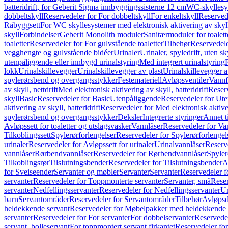
batteridrift, for Geberit Sigma innbyggingssisterne 12 cm
WC-skyllesys
dobbeltskyll
Reservedeler for For dobbeltskyll
For enkeltskyll
Reservede
Råbyggsett
For WC skyllesystemer med elektronisk aktivering av skyl
skyll
Forbindelser
Geberit Monolith moduler
Sanitærmoduler for toalett
toaletter
Reservedeler for For gulvstående toaletter
Tilbehør
Reservedele
vegghengte og gulvstående bidéer
Urinaler
Urinaler, spyledrift, uten s
utenpåliggende eller innbygd urinalstyring
Med integrert urinalstyring
lokk
Urinalskillevegger
Urinalskillevegger av plast
Urinalskillevegger a
spylerørsbend og overgangsstykker
Festemateriell
Avløpsventiler
Vannf
av skyll, nettdrift
Med elektronisk aktivering av skyll, batteridrift
Reserv
skyll
Basic
Reservedeler for Basic
Utenpåliggende
Reservedeler for Ut
aktivering av skyll, batteridrift
Reservedeler for Med elektronisk aktiveri
spylerørsbend og overgangsstykker
Deksler
Integrerte styringer
Annet t
Avløpssett for toaletter og utslagsvasker
Vannlåser
Reservedeler for Va
Tilkoblingssett
Spylerørforlengelser
Reservedeler for Spylerørforlengel
urinaler
Reservedeler for Avløpssett for urinaler
Urinalvannlåser
Reserv
vannlåser
Rørbendvannlåser
Reservedeler for Rørbendvannlåser
Spyler
Tilkoblingsrør
Tilslutningsbender
Reservedeler for Tilslutningsbender
A
for Sveiseender
Servanter og møbler
Servanter
Servanter
Reservedeler f
servanter
Reservedeler for Toppmonterte servanter
Servanter, små
Reser
servanter
Nedfellingsservanter
Reservedeler for Nedfellingsservanter
Un
barn
Servantområder
Reservedeler for Servantområder
Tilbehør
Avløpsd
heldekkende servant
Reservedeler for Møbelpakker med heldekkende 
servanter
Reservedeler for For servanter
For dobbelservanter
Reservedel
servant, bolleservant
For toppmontert servant firkantet
Reservedeler for