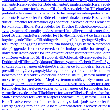
elementer
Reservedeler for Bidé-elementer
Urinalelementer
Reservedele
badekar
Elementer for konsoller
Tilbehør
Reservedeler for Tilbehør
Gebe
prefabrikerte elementer
Tilbehør for lydisolering
Bekledninger
Installas
elementer
Reservedeler for Bidé-elementer
Urinalelementer
Reservedele
dusjer
Elementer for armaturer og apparater
Reservedeler for Elementer
for konsoller
Tilbehør
Reservedeler for Tilbehør
Tilbehør
Reservedeler f
avløpssystemer
Utenpåliggende sisterner
Utenpåliggende sisterner for to
topp
Høythengende
Reservedeler for Høythengende
Lavt og halvveis 
høythengende
Tilbehør
Tilkoblinger
Pakninger
Pakningsringer
Skylleven
for Omega innbyggingssisterner
Delta innbyggingssisterner
Reservedel
utenpåliggende sisterner
Reservedeler for Innløpsventiler for utenpålig
universelle
Reservedeler for Innløpsventiler for sisterner universelle
Inn
skyll
Reservedeler for Skyll-stopp-skyll
Dobbeltskyll
Reservedeler for 
Dobbeltskyll
Tilbehør
Trykknapp
Tilførselssystemer
Geberit FlowFit
Sys
sirkulasjon
Overganger uløselige
Overganger og forbindelser, løsbare
R
presstilkobling
Overgangsstykker og tilkoblinger for varmeelement, lø
flensforbindelser
Forbruksmateriell
Geberit PushFit
Systemrør multilaye
rør
Systempakninger
Geberit Mepla
Systemrør multilayer
Systemrør var
Reduksjoner
Albue
Reservedeler for Albue
T-rør
Reservedeler for T-rør
forbindelser, løsbare
Reservedeler for Overganger og forbindelser, løs
varme
Reservedeler for Tilkoblinger for varme
Tilbehør
Beskyttelse for 
Stål
Reservedeler for Geberit Mapress Syrefast Stål
Systemrør 1.4401
R
Bend
T-rør
Reservedeler for T-rør
Innvendig sirkulasjon
Reservedeler fo
Overganger og forbindelser, løsbare
Kompensatorer
Reservedeler for 