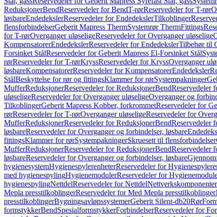
Stål, gass
Reservedeler for Geberit Mapress Syrefast Stål, gass
Systemr
Reduksjoner
Bend
Reservedeler for Bend
T-rør
Reservedeler for T-rør
O
løsbare
Endedeksler
Reservedeler for Endedeksler
Tilkoblinger
Reserved
flensforbindelser
Geberit Mapress Therm
Systemrør Therm
Fittings
Rese
for T-rør
Overganger uløselige
Reservedeler for Overganger uløselige
O
Kompensatorer
Endedeksler
Reservedeler for Endedeksler
Tilbehør til
Forsinket Stål
Reservedeler for Geberit Mapress El-Forsinket Stål
Syst
rør
Reservedeler for T-rør
Kryss
Reservedeler for Kryss
Overganger ulø
løsbare
Kompensatorer
Reservedeler for Kompensatorer
Endedeksler
Re
Stål
Beskyttelse for rør og fittings
Klammer for rør
Systempakninger
Ge
Muffer
Reduksjoner
Reservedeler for Reduksjoner
Bend
Reservedeler 
uløselige
Reservedeler for Overganger uløselige
Overganger og forbind
Tilkoblinger
Geberit Mapress Kobber, forkrommet
Reservedeler for G
rør
Reservedeler for T-rør
Overganger uløselige
Reservedeler for Overg
Muffer
Reduksjoner
Reservedeler for Reduksjoner
Bend
Reservedeler 
løsbare
Reservedeler for Overganger og forbindelser, løsbare
Endedeks
fittings
Klammer for rør
Systempakninger
Skruesett til flensforbindelser
Muffer
Reduksjoner
Reservedeler for Reduksjoner
Bend
Reservedeler 
løsbare
Reservedeler for Overganger og forbindelser, løsbare
Gjennomf
hygienesystem
Hygienespylerenheter
Reservedeler for Hygienespylere
med hygienespyling
Hygienemoduler
Reservedeler for Hygienemodul
hygienespyling
Nettdel
Reservedeler for Nettdel
Nettverkskomponenter
Mepla presstilkoblinger
Reservedeler for Med Mepla presstilkoblinger
presstilkoblinger
Bygningsavløpssystemer
Geberit Silent-db20
Rør
Form
formstykker
Bend
Spesialformstykker
Forbindelser
Reservedeler for For