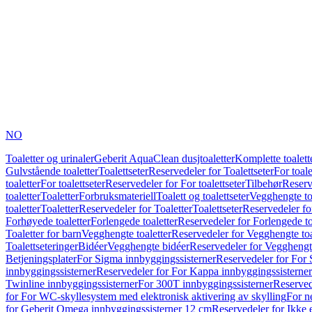
NO
Toaletter og urinaler
Geberit AquaClean dusjtoaletter
Komplette toalett
Gulvstående toaletter
Toalettseter
Reservedeler for Toalettseter
For toale
toaletter
For toalettseter
Reservedeler for For toalettseter
Tilbehør
Reserv
toaletter
Toaletter
Forbruksmateriell
Toalett og toalettseter
Vegghengte to
toaletter
Toaletter
Reservedeler for Toaletter
Toalettseter
Reservedeler for
Forhøyede toaletter
Forlengede toaletter
Reservedeler for Forlengede to
Toaletter for barn
Vegghengte toaletter
Reservedeler for Vegghengte toa
Toalettseteringer
Bidéer
Vegghengte bidéer
Reservedeler for Vegghengt
Betjeningsplater
For Sigma innbyggingssisterner
Reservedeler for For 
innbyggingssisterner
Reservedeler for For Kappa innbyggingssisterner
Twinline innbyggingssisterner
For 300T innbyggingssisterner
Reserved
for For WC-skyllesystem med elektronisk aktivering av skylling
For n
for Geberit Omega innbyggingssisterner 12 cm
Reservedeler for Ikke