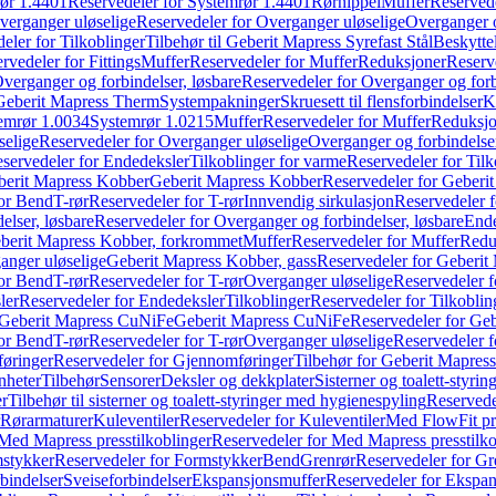
ør 1.4401
Reservedeler for Systemrør 1.4401
Rørnippel
Muffer
Reservede
verganger uløselige
Reservedeler for Overganger uløselige
Overganger o
eler for Tilkoblinger
Tilbehør til Geberit Mapress Syrefast Stål
Beskyttel
rvedeler for Fittings
Muffer
Reservedeler for Muffer
Reduksjoner
Reserv
verganger og forbindelser, løsbare
Reservedeler for Overganger og forb
 Geberit Mapress Therm
Systempakninger
Skruesett til flensforbindelser
K
emrør 1.0034
Systemrør 1.0215
Muffer
Reservedeler for Muffer
Reduksjo
selige
Reservedeler for Overganger uløselige
Overganger og forbindelser
servedeler for Endedeksler
Tilkoblinger for varme
Reservedeler for Tilk
berit Mapress Kobber
Geberit Mapress Kobber
Reservedeler for Geberi
for Bend
T-rør
Reservedeler for T-rør
Innvendig sirkulasjon
Reservedeler f
elser, løsbare
Reservedeler for Overganger og forbindelser, løsbare
Ende
eberit Mapress Kobber, forkrommet
Muffer
Reservedeler for Muffer
Redu
anger uløselige
Geberit Mapress Kobber, gass
Reservedeler for Geberit
for Bend
T-rør
Reservedeler for T-rør
Overganger uløselige
Reservedeler f
ler
Reservedeler for Endedeksler
Tilkoblinger
Reservedeler for Tilkoblin
Geberit Mapress CuNiFe
Geberit Mapress CuNiFe
Reservedeler for Ge
for Bend
T-rør
Reservedeler for T-rør
Overganger uløselige
Reservedeler f
øringer
Reservedeler for Gjennomføringer
Tilbehør for Geberit Mapre
nheter
Tilbehør
Sensorer
Deksler og dekkplater
Sisterner og toalett-styri
er
Tilbehør til sisterner og toalett-styringer med hygienespyling
Reservedel
Rørarmaturer
Kuleventiler
Reservedeler for Kuleventiler
Med FlowFit pr
Med Mapress presstilkoblinger
Reservedeler for Med Mapress presstilko
stykker
Reservedeler for Formstykker
Bend
Grenrør
Reservedeler for Gr
bindelser
Sveiseforbindelser
Ekspansjonsmuffer
Reservedeler for Ekspa