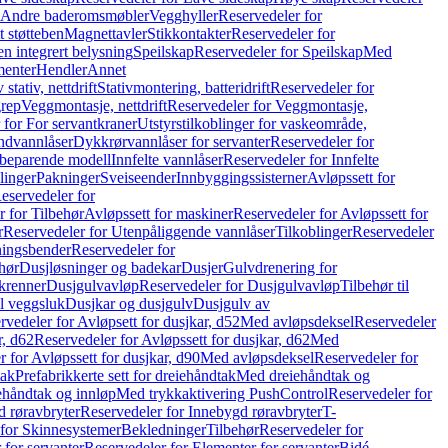
r Andre baderomsmøbler
Vegghyller
Reservedeler for
t støtteben
Magnettavler
Stikkontakter
Reservedeler for
n integrert belysning
Speilskap
Reservedeler for Speilskap
Med
menter
Hendler
Annet
tativ, nettdrift
Stativmontering, batteridrift
Reservedeler for
grep
Veggmontasje, nettdrift
Reservedeler for Veggmontasje,
 for For servantkraner
Utstyrstilkoblinger for vaskeområde,
ndvannlåser
Dykkrørvannlåser for servanter
Reservedeler for
ssbeparende modell
Innfelte vannlåser
Reservedeler for Innfelte
linger
Pakninger
Sveiseender
Innbyggingssisterner
Avløpssett for
eservedeler for
r for Tilbehør
Avløpssett for maskiner
Reservedeler for Avløpssett for
r
Reservedeler for Utenpåliggende vannlåser
Tilkoblinger
Reservedeler
tningsbender
Reservedeler for
hør
Dusjløsninger og badekar
Dusjer
Gulvdrenering for
ukrenner
Dusjgulvavløp
Reservedeler for Dusjgulvavløp
Tilbehør til
il veggsluk
Dusjkar og dusjgulv
Dusjgulv av
rvedeler for Avløpsett for dusjkar, d52
Med avløpsdeksel
Reservedeler
r, d62
Reservedeler for Avløpssett for dusjkar, d62
Med
 for Avløpssett for dusjkar, d90
Med avløpsdeksel
Reservedeler for
tak
Prefabrikkerte sett for dreiehåndtak
Med dreiehåndtak og
iehåndtak og innløp
Med trykkaktivering PushControl
Reservedeler for
 røravbryter
Reservedeler for Innebygd røravbryter
T-
 for Skinnesystemer
Bekledninger
Tilbehør
Reservedeler for
 for servanter
Reservedeler for Elementer for servanter
Bidé-