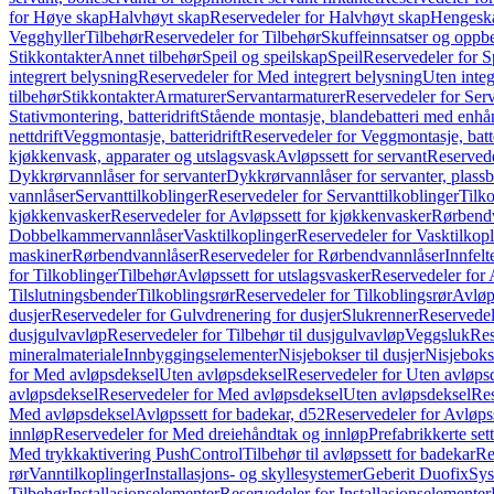
for Høye skap
Halvhøyt skap
Reservedeler for Halvhøyt skap
Hengesk
Vegghyller
Tilbehør
Reservedeler for Tilbehør
Skuffeinnsatser og oppb
Stikkontakter
Annet tilbehør
Speil og speilskap
Speil
Reservedeler for S
integrert belysning
Reservedeler for Med integrert belysning
Uten integ
tilbehør
Stikkontakter
Armaturer
Servantarmaturer
Reservedeler for Ser
Stativmontering, batteridrift
Stående montasje, blandebatteri med enh
nettdrift
Veggmontasje, batteridrift
Reservedeler for Veggmontasje, batte
kjøkkenvask, apparater og utslagsvask
Avløpssett for servant
Reservede
Dykkrørvannlåser for servanter
Dykkrørvannlåser for servanter, plass
vannlåser
Servanttilkoblinger
Reservedeler for Servanttilkoblinger
Tilko
kjøkkenvasker
Reservedeler for Avløpssett for kjøkkenvasker
Rørbend
Dobbelkammervannlåser
Vasktilkoplinger
Reservedeler for Vasktilkop
maskiner
Rørbendvannlåser
Reservedeler for Rørbendvannlåser
Innfelt
for Tilkoblinger
Tilbehør
Avløpssett for utslagsvasker
Reservedeler for 
Tilslutningsbender
Tilkoblingsrør
Reservedeler for Tilkoblingsrør
Avløp
dusjer
Reservedeler for Gulvdrenering for dusjer
Slukrenner
Reservedel
dusjgulvavløp
Reservedeler for Tilbehør til dusjgulvavløp
Veggsluk
Res
mineralmateriale
Innbyggingselementer
Nisjebokser til dusjer
Nisjeboks
for Med avløpsdeksel
Uten avløpsdeksel
Reservedeler for Uten avløps
avløpsdeksel
Reservedeler for Med avløpsdeksel
Uten avløpsdeksel
Res
Med avløpsdeksel
Avløpssett for badekar, d52
Reservedeler for Avløpss
innløp
Reservedeler for Med dreiehåndtak og innløp
Prefabrikkerte set
Med trykkaktivering PushControl
Tilbehør til avløpssett for badekar
Re
rør
Vanntilkoplinger
Installasjons- og skyllesystemer
Geberit Duofix
Sys
Tilbehør
Installasjonselementer
Reservedeler for Installasjonselementer