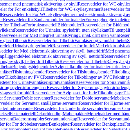
temer med pneumatisk aktivering av skyll
Reservedeler for WC-skylles
ler for For enkeltskyll
Tilbehør for WC-skyllesystemer
Reservedeler fo
l
Reservedeler for For WC skyllesystemer med elektronisk aktivering av
er
Reservedeler for Sanitærmoduler for toaletter
For vegghengte toaletter
r for Tilbehør
Forbruksmateriell
Bidémoduler
Reservedeler for Bidémod
kyllekant
Reservedeler for Urinaler, spyledrift, uten skyllekant
Til utenpål
Reservedeler for Med integrert urinalstyring
Urinal, drift uten vann
Reserv
v glass
Tilbehør
Reservedeler for Tilbehør
Vannlåser og vannlåstilbehør
S
ordeler
Urinalstyringer
Innfelt
Reservedeler for Innfelt
Med elektronisk akt
edeler for Med elektronisk aktivering av skyll, batteridrift
Med pneumati
enpåliggende
Med elektronisk aktivering av skyll, nettdrift
Reservedeler fo
ng av skyll, batteridrift
Tilbehør
Reservedeler for Tilbehør
Råbygg- og u
ilbehør
Betjeningshjelpemidler
Avløpstilkoblinger for toaletter, urinaler 
nnlåser
Tilslutningsbender
Reservedeler for Tilslutningsbender
Tilkobling
ser
Tilkoblinger av PVC
Reservedeler for Tilkoblinger av PVC
Paknings
edeler for Urinalvannlåser
Spiralvannlåser
Reservedeler for Spiralvannlå
ør og spylerørforlengelser
Reservedeler for Spylerør og spylerørforlenge
vløpssett for bidé
Reservedeler for Avløpssett for bidé
Tilkoblingsrør
Til
or Servanter
Doble servanter
Reservedeler for Doble servanter
Møbelserv
vedeler for Servanter, små
Hjørne-servanter
Reservedeler for Hjørne-ser
derlimte servanter
Reservedeler for Underlimte servanter
Servanter Com
eksel
Festemateriell
Dekorblending
Møbelpakker
Møbelpakker med hån
servant
Baderomsmøbler
Servantunderskap
Reservedeler for Servantund
er for For dobbelservanter
Benkeplater
Reservedeler for Benkeplater
For
 For toppmontert servant firkantet
Sideskap
Reservedeler for Sideskap
La