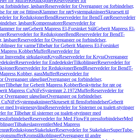
ler for Muffer
Reduksjoner
Reservedeler for
g forbindelser, løsbare
Reservedeler for Overganger og forbindelser,
se for rør og fittings
Klammer for rør
Systempakninger
Skruesett til
edeler for Reduksjoner
Bend
Reservedeler for Bend
T-rør
Reservedeler
indelser, løsbare
Kompensatorer
Reservedeler for
lammer for rør
Geberit Mapress El-Forsinket Stål
Geberit Mapress El-
ner
Reservedeler for Reduksjoner
Bend
Reservedeler for Bend
T-
, løsbare
Reservedeler for Overganger og forbindelser,
oblinger for varme
Tilbehør for Geberit Mapress El-Forsinket
t Mapress Kobber
Muffer
Reservedeler for
or Innvendig sirkulasjon
Kryss
Reservedeler for Kryss
Overganger
deksler
Reservedeler for Endedeksler
Tilkoblinger
Reservedeler for
ksjoner
Reservedeler for Reduksjoner
Bend
Reservedeler for Bend
T-
 Mapress Kobber, gass
Muffer
Reservedeler for
or Overganger uløselige
Overganger og forbindelser,
ger
Tilbehør for Geberit Mapress Kobber
Beskyttelse for rør og
berit Mapress CuNiFe
Systemrør 2.1972
Muffer
Reservedeler for
or Overganger uløselige
Overganger og forbindelser,
ss CuNiFe
Systempakninger
Skruesett til flensforbindelser
Geberit
nger med hygienespyling
Reservedeler for Sisterner og toalett-styringer
er for Tilbehør til sisterner og toalett-styringer med
essforbindelser
Reservedeler for Med FlowFit pressforbindelser
Med
blinger
Tilbakeslagsventiler
Med Mapress
enrør
Reduksjoner
Stakeluker
Reservedeler for Stakeluker
SuperTube-
nsjonsmuffer
Kromstålkoblinger
Overganger til andre