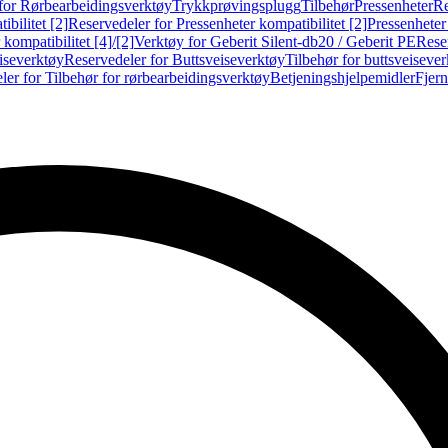
for Rørbearbeidingsverktøy
Trykkprøvingsplugg
Tilbehør
Pressenheter
Re
ibilitet [2]
Reservedeler for Pressenheter kompatibilitet [2]
Pressenheter
kompatibilitet [4]/[2]
Verktøy for Geberit Silent-db20 / Geberit PE
Reser
iseverktøy
Reservedeler for Buttsveiseverktøy
Tilbehør for buttsveiseve
ler for Tilbehør for rørbearbeidingsverktøy
Betjeningshjelpemidler
Fjern