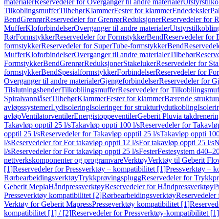
materialer
Reservedeler for Overganger til andre materialer
Utstyrstilko
Tilkoblingsmuffer
Tilbehør
Klammer
Fester for klammer
Endedeksler
Pa
Bend
Grenrør
Reservedeler for Grenrør
Reduksjoner
Reservedeler for 
Muffer
Kloforbindelser
Overganger til andre materialer
Utstyrstilkoblin
Rør
Formstykker
Reservedeler for Formstykker
Bend
Reservedeler for
formstykker
Reservedeler for SuperTube-formstykker
Bend
Reservedel
Muffer
Kloforbindelser
Overganger til andre materialer
Tilbehør
Reserve
Formstykker
Bend
Grenrør
Reduksjoner
Stakeluker
Reservedeler for St
formstykker
Bend
Spesialformstykker
Forbindelser
Reservedeler for For
Overganger til andre materialer
Gjengeforbindelser
Reservedeler for G
Tilslutningsbender
Tilkobliingsmuffer
Reservedeler for Tilkobliingsmuf
Spiralvannlåser
Tilbehør
Klammer
Fester for klammer
Bærende struktur
avløpssystemer
Lydisolering
Isoleringer for strukturlydutkobling
Isoleri
avløp
Ventilatorventiler
Energistoppeventiler
Geberit Pluvia takdreneri
Takavløp opptil 25 l/s
Takavløp oppti 100 l/s
Reservedeler for Takavløp
opptil 25 l/s
Reservedeler for Takavløp opptil 25 l/s
Takavløp oppti 100
l/s
Reservedeler for For takavløp oppti 12 l/s
For takavløp oppti 25 l/s
N
l/s
Reservedeler for For takavløp oppti 25 l/s
Fester
Festesystem d40–2
nettverkskomponenter og programvare
Verktøy
Verktøy til Geberit Flo
[1]
Reservedeler for Pressverktøy – kompatibilitet [1]
Pressverktøy – ko
Rørbearbeidingsverktøy
Trykkprøvingsplugg
Reservedeler for Trykkp
Geberit Mepla
Håndpressverktøy
Reservedeler for Håndpressverktøy
P
Presseverktøy kompatibilitet [2]
Rørbearbeidingsverktøy
Reservedeler 
Verktøy for Geberit Mapress
Presseverktøy kompatibilitet [1]
Reservede
kompatibilitet [1] / [2]
Reservedeler for Pressverktøy-kompatibilitet [1] 