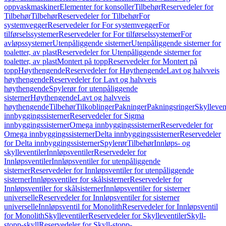
oppvaskmaskiner
Elementer for konsoller
Tilbehør
Reservedeler for
Tilbehør
Tilbehør
Reservedeler for Tilbehør
For
systemvegger
Reservedeler for For systemvegger
For
tilførselssystemer
Reservedeler for For tilførselssystemer
For
avløpssystemer
Utenpåliggende sisterner
Utenpåliggende sisterner for
toaletter, av plast
Reservedeler for Utenpåliggende sisterner for
toaletter, av plast
Montert på topp
Reservedeler for Montert på
topp
Høythengende
Reservedeler for Høythengende
Lavt og halvveis
høythengende
Reservedeler for Lavt og halvveis
høythengende
Spylerør for utenpåliggende
sisterner
Høythengende
Lavt og halvveis
høythengende
Tilbehør
Tilkoblinger
Pakninger
Pakningsringer
Skylleven
innbyggingssisterner
Reservedeler for Sigma
innbyggingssisterner
Omega innbyggingssisterner
Reservedeler for
Omega innbyggingssisterner
Delta innbyggingssisterner
Reservedeler
for Delta innbyggingssisterner
Spylerør
Tilbehør
Innløps- og
skylleventiler
Innløpsventiler
Reservedeler for
Innløpsventiler
Innløpsventiler for utenpåliggende
sisterner
Reservedeler for Innløpsventiler for utenpåliggende
sisterner
Innløpsventiler for skålsisterner
Reservedeler for
Innløpsventiler for skålsisterner
Innløpsventiler for sisterner
universelle
Reservedeler for Innløpsventiler for sisterner
universelle
Innløpsventil for Monolith
Reservedeler for Innløpsventil
for Monolith
Skylleventiler
Reservedeler for Skylleventiler
Skyll-
stopp-skyll
Reservedeler for Skyll-stopp-