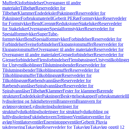
Muffer
Kloforbindelser
Overganger til andre
materialer
Tilbehør
Reservedeler for
Tilbehør
Klammer
Endedeksler
Pakninger
Reservedeler for
Pakninger
Forbruksmateriell
Geberit PE
Rør
Formstykker
Reservedeler
for Formstykker
Bend
Grenrør
Reduksjoner
Stakeluker
Reservedeler
for Stakeluker
Overganger
Spesialformstykker
Reservedeler for
Spesialformstykker
SuperTube-
formstykker
Bend
Spesialformstykker
Forbindelser
Reservedeler for
Forbindelser
Sveiseforbindelser
Ekspansjonsmuffer
Reservedeler for
Ekspansjonsmuffer
Overganger til andre materialer
Reservedeler for
Overganger til andre materialer
Gjengeforbindelser
Reservedeler for
Gjengeforbindelser
Flensforbindelser
Flensbøssinger
Utstyrstilkoblinge
for Utstyrstilkoblinger
Tilslutningsbender
Reservedeler for
Tilslutningsbender
Tilkobliingsmuffer
Reservedeler for
Tilkobliingsmuffer
Tilkoblingsrør
Reservedeler for
Tilkoblingsrør
Rørbendvannlåser
Reservedeler for
Rørbendvannlåser
Spiralvannlåser
Reservedeler for
Spiralvannlåser
Tilbehør
Klammer
Fester for klammer
Bærende
strukturer
Endedeksler
Pakninger
Beskyttelseskapper
Forbruksmateriell
lydisolering og fuktighetsvern
Brannvern
Brannvern for
avløpssystemer
Lydisolering
Isoleringer for
strukturlydutkobling
Isoleringer for strukturlydutkobling og
luftlydisolering
Fuktighetsvern
Tettinger
Ventilatorventiler for
avløp
Ventilatorventiler
Energistoppeventiler
Geberit Pluvia
takdrenering
Takavløp
Reservedeler for Takavløp
Takavløp opptil 12