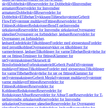
skyll
Dobbeltskyll
Reservedeler for Dobbeltskyll
Innvendige
armaturer
Reservedeler for Innvendige
armaturer
Dobbeltskyll
Reservedeler for
Dobbeltskyll
Tilbehør
Trykknapp
Tilførselssystemer
Geberit
FlowFit
Systemrør multilayer
Fittings
Reservedeler for
Fittings
Koblinger
Reduksjoner
Bend
T-rør
Innvendig
sirkulasjon
Reservedeler for Innvendig sirkulasjon
Overganger
uløselige
Overganger og forbindelser, løsbare
Reservedeler for
Overganger og forbindelser,
løsbare
Endedeksler
Tilkoblinger
Fordeler med gjengestuss
Fordeler
med presstilkobling
Overgangsstykker og tilkoblinger for
varmeelement, løsbare
Tilkoblinger for varme
Tilbehør
Beskyttelse for
rør og fittings
Tetninger for fittings
Klammer for
rør
Systempakninger
Skruesett til
flensforbindelser
Forbruksmateriell
Geberit PushFit
Systemrør
multilayer
Fittings
Tilkoblinger
Fordeler med gjengestuss
Tilkoblinger
for varme
Tilbehør
Beskyttelse for rør og fittings
Klammer for
rør
Systempakninger
Geberit Mepla
Systemrør multilayer
Systemrør
varme multilayer
Fittings
Reservedeler for
Fittings
Koblinger
Reservedeler for
Koblinger
Reduksjoner
Reservedeler for
Reduksjoner
Albue
Reservedeler for Albue
T-rør
Reservedeler for T-
rør
Innvendig sirkulasjon
Reservedeler for Innvendig
sirkulasjon
Overganger uløselige
Reservedeler for Overganger
uløselige
Overganger og forbindelser, løsbare
Reservedeler for