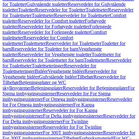
for Toaletter
Gulvstående toaletter
Reservedeler for Gulvstående
toaletter
Toaletter
Reservedeler for Toaletter
Toalettseter
Reservedeler
for Toalettseter
Toalettseter
Reservedeler for Toalettseter
Comfort
toaletter
Reservedeler for Comfort toaletter
Forhøyede
toaletter
Reservedeler for Forhøyede toaletter
Forlengede
toaletter
Reservedeler for Forlengede toaletter
Comfort
toalettseter
Reservedeler for Comfort
toalettseter
Toalettseter
Reservedeler for Toalettseter
Toaletter for
barn
Reservedeler for Toaletter for barn
Vegghengte
toaletter
Reservedeler for Vegghengte toaletter
Toalettseter for
barn
Reservedeler for Toalettseter for barn
Toalettseter
Reservedeler
for Toalettseter
Toalettseteringer
Reservedeler for
Toalettseteringer
Bidéer
Vegghengte bidéer
Reservedeler for
Vegghengte bidéer
Gulvstående bidéer
Tilbehør
Reservedeler for
Tilbehør
Betjeningsplater og WC
skyllesystemer
Betjeningsplater
Reservedeler for Betjeningsplater
For
Sigma innbyggingssisterner
Reservedeler for For Sigma
innbyggingssisterner
For Omega innbyggingssisterner
Reservedeler
for For Omega innbyggingssisterner
For Kappa
innbyggingssisterner
Reservedeler for For Kappa
innbyggingssisterner
For Delta innbyggingssisterner
Reservedeler for
For Delta innbyggingssisterner
For Twinline
innbyggingssisterner
Reservedeler for For Twinline
innbyggingssisterner
For 300T innbyggingssisterner
Reservedeler for
For 300T innbyggingssisterner
Tilbehør
Forbruksmateriell
For WC-