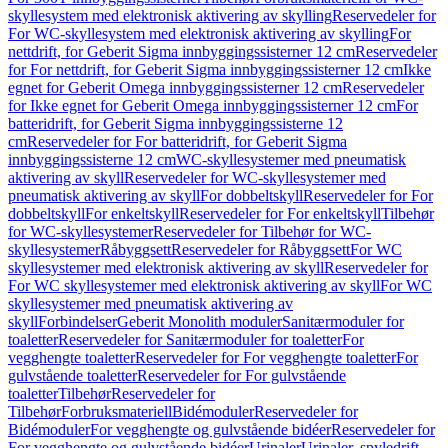
skyllesystem med elektronisk aktivering av skylling
Reservedeler for
For WC-skyllesystem med elektronisk aktivering av skylling
For
nettdrift, for Geberit Sigma innbyggingssisterner 12 cm
Reservedeler
for For nettdrift, for Geberit Sigma innbyggingssisterner 12 cm
Ikke
egnet for Geberit Omega innbyggingssisterner 12 cm
Reservedeler
for Ikke egnet for Geberit Omega innbyggingssisterner 12 cm
For
batteridrift, for Geberit Sigma innbyggingssisterne 12
cm
Reservedeler for For batteridrift, for Geberit Sigma
innbyggingssisterne 12 cm
WC-skyllesystemer med pneumatisk
aktivering av skyll
Reservedeler for WC-skyllesystemer med
pneumatisk aktivering av skyll
For dobbeltskyll
Reservedeler for For
dobbeltskyll
For enkeltskyll
Reservedeler for For enkeltskyll
Tilbehør
for WC-skyllesystemer
Reservedeler for Tilbehør for WC-
skyllesystemer
Råbyggsett
Reservedeler for Råbyggsett
For WC
skyllesystemer med elektronisk aktivering av skyll
Reservedeler for
For WC skyllesystemer med elektronisk aktivering av skyll
For WC
skyllesystemer med pneumatisk aktivering av
skyll
Forbindelser
Geberit Monolith moduler
Sanitærmoduler for
toaletter
Reservedeler for Sanitærmoduler for toaletter
For
vegghengte toaletter
Reservedeler for For vegghengte toaletter
For
gulvstående toaletter
Reservedeler for For gulvstående
toaletter
Tilbehør
Reservedeler for
Tilbehør
Forbruksmateriell
Bidémoduler
Reservedeler for
Bidémoduler
For vegghengte og gulvstående bidéer
Reservedeler for
For vegghengte og gulvstående bidéer
Urinaler
Urinaler, spyledrift,