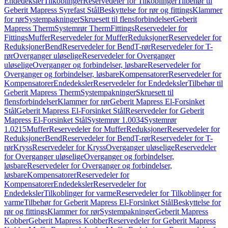
Endedeksler
Tilkoblinger
Reservedeler for Tilkoblinger
Tilbehør til
Geberit Mapress Syrefast Stål
Beskyttelse for rør og fittings
Klammer
for rør
Systempakninger
Skruesett til flensforbindelser
Geberit
Mapress Therm
Systemrør Therm
Fittings
Reservedeler for
Fittings
Muffer
Reservedeler for Muffer
Reduksjoner
Reservedeler for
Reduksjoner
Bend
Reservedeler for Bend
T-rør
Reservedeler for T-
rør
Overganger uløselige
Reservedeler for Overganger
uløselige
Overganger og forbindelser, løsbare
Reservedeler for
Overganger og forbindelser, løsbare
Kompensatorer
Reservedeler for
Kompensatorer
Endedeksler
Reservedeler for Endedeksler
Tilbehør til
Geberit Mapress Therm
Systempakninger
Skruesett til
flensforbindelser
Klammer for rør
Geberit Mapress El-Forsinket
Stål
Geberit Mapress El-Forsinket Stål
Reservedeler for Geberit
Mapress El-Forsinket Stål
Systemrør 1.0034
Systemrør
1.0215
Muffer
Reservedeler for Muffer
Reduksjoner
Reservedeler for
Reduksjoner
Bend
Reservedeler for Bend
T-rør
Reservedeler for T-
rør
Kryss
Reservedeler for Kryss
Overganger uløselige
Reservedeler
for Overganger uløselige
Overganger og forbindelser,
løsbare
Reservedeler for Overganger og forbindelser,
løsbare
Kompensatorer
Reservedeler for
Kompensatorer
Endedeksler
Reservedeler for
Endedeksler
Tilkoblinger for varme
Reservedeler for Tilkoblinger for
varme
Tilbehør for Geberit Mapress El-Forsinket Stål
Beskyttelse for
rør og fittings
Klammer for rør
Systempakninger
Geberit Mapress
Kobber
Geberit Mapress Kobber
Reservedeler for Geberit Mapress