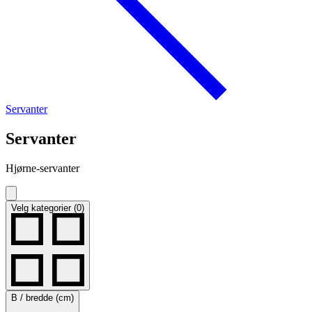
Servanter
Servanter
Hjørne-servanter
Velg kategorier (0)
B / bredde (cm)