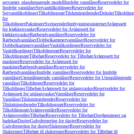
servanter, plassbeparende modell
Innfelte vannlåser
Reservedeler for
Innfelte vannlåser
Servanttilkoblinger
Reservedeler for
Servanttilkoblinger
Tilkoblingsrør
Tilslutningsbender
Deksler
Tilkobling
for
Tilkoblinger
Pakninger
Sveiseender
Innbyggingssisterner
Avløpssett
for kjøkkenvasker
Reservedeler for Avløpssett for
kjøkkenvasker
Rørbendvannlåser
Reservedeler for
Rørbendvannlåser
Dobbelkammervannlåser
Reservedeler for
Dobbelkammervannlåser
Vasktilkoplinger
Reservedeler for
Vasktilkoplinger
Tilkoblingsrør
Reservedeler for
Tilkoblingsrør
Tilbehør
Reservedeler for Tilbehør
Avløpssett for
maskiner
Reservedeler for Avløpssett for
maskiner
Rørbendvannlåser
Reservedeler for
Rørbendvannlåser
Innfelte vannlåser
Reservedeler for Innfelte
vannlåser
Utenpåliggende vannlåser
Reservedeler for Utenpåliggende
vannlåser
Tilkoblinger
Reservedeler for
Tilkoblinger
Tilbehør
Avløpssett for utslagsvasker
Reservedeler for
Avløpssett for utslagsvasker
Vannlåser
Reservedeler for
Vannlåser
Tilslutningsbender
Reservedeler for
Tilslutningsbender
Tilkoblingsrør
Reservedeler for
Tilkoblingsrør
Avløpsventiler
Reservedeler for
Avløpsventiler
Tilbehør
Reservedeler for Tilbehør
Dusjløsninger og
badekar
Dusjer
Gulvdrenering for dusjer
Reservedeler for
Gulvdrenering for dusjer
Slukrenner
Reservedeler for
Slukrenner
Tilbehør til slukrenner
Reservedeler for Tilbehør til