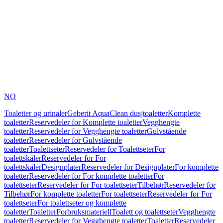
NO
Toaletter og urinaler
Geberit AquaClean dusjtoaletter
Komplette
toaletter
Reservedeler for Komplette toaletter
Vegghengte
toaletter
Reservedeler for Vegghengte toaletter
Gulvstående
toaletter
Reservedeler for Gulvstående
toaletter
Toalettseter
Reservedeler for Toalettseter
For
toalettskåler
Reservedeler for For
toalettskåler
Designplater
Reservedeler for Designplater
For komplette
toaletter
Reservedeler for For komplette toaletter
For
toalettseter
Reservedeler for For toalettseter
Tilbehør
Reservedeler for
Tilbehør
For komplette toaletter
For toalettseter
Reservedeler for For
toalettseter
For toalettseter og komplette
toaletter
Toaletter
Forbruksmateriell
Toalett og toalettseter
Vegghengte
toaletter
Reservedeler for Vegghengte toaletter
Toaletter
Reservedeler