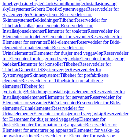
Innebygd røravbryter
T-rør
Vanntilkoplinger
Installasjons- og
skyllesystemer
Geberit Duofix
Systemvegger
Reservedeler for
Systemvegger
Skinnesystemer
Reservedeler for
Skinnesystemer
Bekledninger
Tilbehør
Reservedeler for
Tilbehør
Installasjonselementer
Reservedeler for
Installasjonselementer
Elementer for toaletter
Reservedeler for
Elementer for toaletter
Elementer for servanter
Reservedeler for
Elementer for servanter
Bidé-elementer
Reservedeler for Bidé-
elementer
Urinalelementer
Reservedeler for
Urinalelementer
Elementer for dusjer med veggavløp
Reservedeler
for Elementer for dusjer med veggavløp
Elementer for dusjer og
badekar
Elementer for konsoller
Tilbehør
Reservedeler for
Tilbehør
Geberit GIS
Systemvegger
Reservedeler for
Systemvegger
Skinnesystemer
Tilbehør for prefabrikerte
elementer
Reservedeler for Tilbehør for prefabrikerte
elementer
Tilbehør for
lydisolering
Bekledninger
Installasjonselementer
Reservedeler for
Installasjonselementer
Elementer for servanter
Reservedeler for
Elementer for servanter
Bidé-elementer
Reservedeler for Bidé-
elementer
Urinalelementer
Reservedeler for
Urinalelementer
Elementer for dusjer med veggavløp
Reservedeler
for Elementer for dusjer med veggavløp
Elementer for
dusjer
Elementer for armaturer og apparater
Reservedeler for
Elementer for armaturer og apparater
Elementer for vaske- og
oppvaskmaskiner
Reservedeler for Elementer for vaske- og