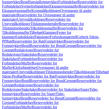
formstykker
Bend
Spesialformstykker
Forbindelser
Reservedeler for
Forbindelser
Sveiseforbindelser
Ekspansjonsmuffer
Reservedeler for
Ekspansjonsmuffer
Kromstålkoblinger
Overganger til andre
materialer
Reservedeler for Overganger til andre
materialer
Utstyrstilkoblinger
Reservedeler for
Utstyrstilkoblinger
Tilslutningsbender
Reservedeler for
Tilslutningsbender
Tilkoblingsmuffer
Reservedeler for
Tilkoblingsmuffer
Tilbehør
Klammer
Fester for
klammer
Endedeksler
Pakninger
Forbruksmateriell
Geberit Silent-
PP
Rør
Reservedeler for Rør
Formstykker
Reservedeler for
Formstykker
Bend
Reservedeler for Bend
Grenrør
Reservedeler for
Grenrør
Reduksjoner
Reservedeler for
Reduksjoner
Stakeluker
Reservedeler for
Stakeluker
Forbindelser
Reservedeler for
Forbindelser
Muffer
Reservedeler for
Muffer
Kloforbindelser
Overganger til andre
materialer
Utstyrstilkoblinger
Tilslutningsbender
Tilkoblingsrør
Tilbehør
Silent-Pro
Rør
Reservedeler for Rør
Formstykker
Reservedeler for
Formstykker
Bend
Reservedeler for Bend
Grenrør
Reservedeler for
Grenrør
Reduksjoner
Reservedeler for
Reduksjoner
Stakeluker
Reservedeler for Stakeluker
SuperTube-
formstykker
Reservedeler for SuperTube-
formstykker
Bend
Reservedeler for Bend
Grenrør
Reservedeler for
Grenrør
Forbindelser
Reservedeler for
Forbindelser
Muffer
Reservedeler for