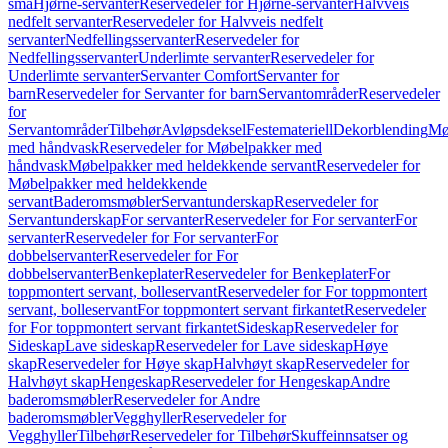
små
Hjørne-servanter
Reservedeler for Hjørne-servanter
Halvveis
nedfelt servanter
Reservedeler for Halvveis nedfelt
servanter
Nedfellingsservanter
Reservedeler for
Nedfellingsservanter
Underlimte servanter
Reservedeler for
Underlimte servanter
Servanter Comfort
Servanter for
barn
Reservedeler for Servanter for barn
Servantområder
Reservedeler
for
Servantområder
Tilbehør
Avløpsdeksel
Festemateriell
Dekorblending
Mø
med håndvask
Reservedeler for Møbelpakker med
håndvask
Møbelpakker med heldekkende servant
Reservedeler for
Møbelpakker med heldekkende
servant
Baderomsmøbler
Servantunderskap
Reservedeler for
Servantunderskap
For servanter
Reservedeler for For servanter
For
servanter
Reservedeler for For servanter
For
dobbelservanter
Reservedeler for For
dobbelservanter
Benkeplater
Reservedeler for Benkeplater
For
toppmontert servant, bolleservant
Reservedeler for For toppmontert
servant, bolleservant
For toppmontert servant firkantet
Reservedeler
for For toppmontert servant firkantet
Sideskap
Reservedeler for
Sideskap
Lave sideskap
Reservedeler for Lave sideskap
Høye
skap
Reservedeler for Høye skap
Halvhøyt skap
Reservedeler for
Halvhøyt skap
Hengeskap
Reservedeler for Hengeskap
Andre
baderomsmøbler
Reservedeler for Andre
baderomsmøbler
Vegghyller
Reservedeler for
Vegghyller
Tilbehør
Reservedeler for Tilbehør
Skuffeinnsatser og