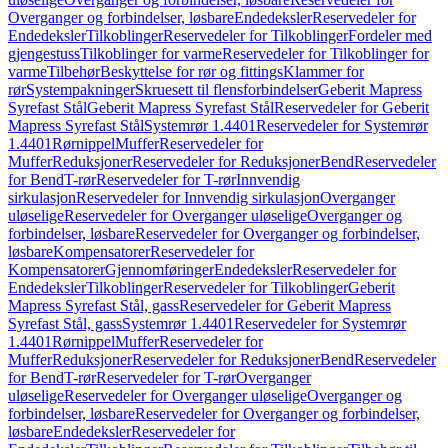
Overganger og forbindelser, løsbare
Endedeksler
Reservedeler for
Endedeksler
Tilkoblinger
Reservedeler for Tilkoblinger
Fordeler med
gjengestuss
Tilkoblinger for varme
Reservedeler for Tilkoblinger for
varme
Tilbehør
Beskyttelse for rør og fittings
Klammer for
rør
Systempakninger
Skruesett til flensforbindelser
Geberit Mapress
Syrefast Stål
Geberit Mapress Syrefast Stål
Reservedeler for Geberit
Mapress Syrefast Stål
Systemrør 1.4401
Reservedeler for Systemrør
1.4401
Rørnippel
Muffer
Reservedeler for
Muffer
Reduksjoner
Reservedeler for Reduksjoner
Bend
Reservedeler
for Bend
T-rør
Reservedeler for T-rør
Innvendig
sirkulasjon
Reservedeler for Innvendig sirkulasjon
Overganger
uløselige
Reservedeler for Overganger uløselige
Overganger og
forbindelser, løsbare
Reservedeler for Overganger og forbindelser,
løsbare
Kompensatorer
Reservedeler for
Kompensatorer
Gjennomføringer
Endedeksler
Reservedeler for
Endedeksler
Tilkoblinger
Reservedeler for Tilkoblinger
Geberit
Mapress Syrefast Stål, gass
Reservedeler for Geberit Mapress
Syrefast Stål, gass
Systemrør 1.4401
Reservedeler for Systemrør
1.4401
Rørnippel
Muffer
Reservedeler for
Muffer
Reduksjoner
Reservedeler for Reduksjoner
Bend
Reservedeler
for Bend
T-rør
Reservedeler for T-rør
Overganger
uløselige
Reservedeler for Overganger uløselige
Overganger og
forbindelser, løsbare
Reservedeler for Overganger og forbindelser,
løsbare
Endedeksler
Reservedeler for