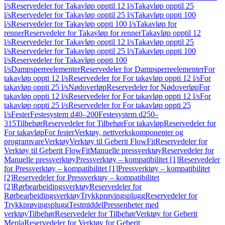
l/s
Reservedeler for Takavløp opptil 12 l/s
Takavløp opptil 25
l/s
Reservedeler for Takavløp opptil 25 l/s
Takavløp oppti 100
l/s
Reservedeler for Takavløp oppti 100 l/s
Takavløp for
renner
Reservedeler for Takavløp for renner
Takavløp opptil 12
l/s
Reservedeler for Takavløp opptil 12 l/s
Takavløp opptil 25
l/s
Reservedeler for Takavløp opptil 25 l/s
Takavløp oppti 100
l/s
Reservedeler for Takavløp oppti 100
l/s
Dampsperreelementer
Reservedeler for Dampsperreelementer
For
takavløp oppti 12 l/s
Reservedeler for For takavløp oppti 12 l/s
For
takavløp oppti 25 l/s
Nødoverløp
Reservedeler for Nødoverløp
For
takavløp oppti 12 l/s
Reservedeler for For takavløp oppti 12 l/s
For
takavløp oppti 25 l/s
Reservedeler for For takavløp oppti 25
l/s
Fester
Festesystem d40–200
Festesystem d250–
315
Tilbehør
Reservedeler for Tilbehør
For takavløp
Reservedeler for
For takavløp
For fester
Verktøy, nettverkskomponenter og
programvare
Verktøy
Verktøy til Geberit FlowFit
Reservedeler for
Verktøy til Geberit FlowFit
Manuelle pressverktøy
Reservedeler for
Manuelle pressverktøy
Pressverktøy – kompatibilitet [1]
Reservedeler
for Pressverktøy – kompatibilitet [1]
Pressverktøy – kompatibilitet
[2]
Reservedeler for Pressverktøy – kompatibilitet
[2]
Rørbearbeidingsverktøy
Reservedeler for
Rørbearbeidingsverktøy
Trykkprøvingsplugg
Reservedeler for
Trykkprøvingsplugg
Testmiddel
Pressenheter med
verktøy
Tilbehør
Reservedeler for Tilbehør
Verktøy for Geberit
Mepla
Reservedeler for Verktøy for Geberit