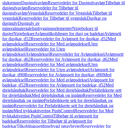
slukrenner
Dusjgulvavløp
Reservedeler for Dusjgulvavløp
Tilbehør til
dusjgulvavløp
Reservedeler for Tilbehør til
dusjgulvavløp
Veggsluk
Reservedeler for Veggsluk
Tilbehør til
veggsluk
Reservedeler for Tilbehør til veggsluk
Dusjkar og
dusjgulv
Dusjgulv av
mineralmateriale
Innbyggingselementer
Nisjebokser til
dusjer
Nisjebokser
Avløpstilkoblinger for dusj og badekar
Avløpsett
for dusjkar, d52
Reservedeler for Avløpsett for dusjkar, d52
Med
avløpsdeksel
Reservedeler for Med avløpsdeksel
Uten
avløpsdeksel
Reservedeler for Uten
avløpsdeksel
Avløpsdeksel
Reservedeler for Avløpsdeksel
Avløpssett
for dusjkar, d62
Reservedeler for Avløpssett for dusjkar, d62
Med
avløpsdeksel
Reservedeler for Med avløpsdeksel
Uten
avløpsdeksel
Reservedeler for Uten avløpsdeksel
Avløpssett for
dusjkar, d90
Reservedeler for Avløpssett for dusjkar, d90
Med
avløpsdeksel
Reservedeler for Med avløpsdeksel
Avløpssett for
badekar, d52
Reservedeler for Avløpssett for badekar, d52
Med
dreiehåndtak
Reservedeler for Med dreiehåndtak
Prefabrikkerte sett
for dreiehåndtak
Med dreiehåndtak og innløp
Reservedeler for Med
dreiehåndtak og innløp
Prefabrikkerte sett for dreiehåndtak og
innløp
Reservedeler for Prefabrikkerte sett for dreiehåndtak og
innløp
Med trykkaktivering PushControl
Reservedeler for Med
trykkaktivering PushControl
Tilbehør til avløpssett for
badekar
Reservedeler for Tilbehør til avløpssett for
badekar
Tilkoblingssett
Innebygd røravbryter
Reservedeler for