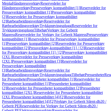
Mepla
Håndpressverktøy
Reservedeler for
Håndpressverktøy
Presseverktøy kompatibilitet [1]
Reservedeler for
Presseverktøy kompatibilitet [1]
Presseverktøy kompatibilitet
[2]
Reservedeler for Presseverktøy kompatibilitet
[2]
Rørbearbeidingsverktøy
Reservedeler for
Rørbearbeidingsverktøy
Trykkprøvingsplugg
Reservedeler for
Trykkprøvingsplugg
Tilbehør
Verktøy for Geberit
Mapress
Reservedeler for Verktøy for Geberit Mapress
Presseverktøy
kompatibilitet [1]
Reservedeler for Presseverktøy kompatibilitet
[1]
Presseverktøy kompatibilitet [2]
Reservedeler for Presseverktøy
kompatibilitet [2]
Pressverktøy-kompatibilitet [1] / [2]
Reservedeler
for Pressverktøy-kompatibilitet [1] / [2]
Presseverktøy kompatibilitet
[2XL]
Reservedeler for Presseverktøy kompatibilitet
[2XL]
Presseverktøy kompatibilitet [3]
Reservedeler for
Presseverktøy kompatibilitet
[3]
Rørbearbeidingsverktøy
Reservedeler for
Rørbearbeidingsverktøy
Trykkprøvingsplugg
Tilbehør
Pressenheter
Res
for Pressenheter
Pressenheter kompatibilitet [1]
Reservedeler for
Pressenheter kompatibilitet [1]
Pressenheter kompatibilitet
[2]
Reservedeler for Pressenheter kompatibilitet [2]
Pressenheter
kompatibilitet [2XL]
Reservedeler for Pressenheter kompatibilitet
[2XL]
Pressenheter kompatibilitet [4]/[2]
Reservedeler for
Pressenheter kompatibilitet [4]/[2]
Verktøy for Geberit Silent-db20 /
Geberit PE
Reservedeler for Verktøy for Geberit Silent-db20 /
Geberit PE
Elektrosveiseverktøy
Reservedeler for