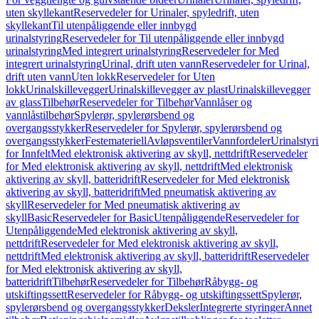
uten skyllekant
Reservedeler for Urinaler, spyledrift, uten
skyllekant
Til utenpåliggende eller innbygd
urinalstyring
Reservedeler for Til utenpåliggende eller innbygd
urinalstyring
Med integrert urinalstyring
Reservedeler for Med
integrert urinalstyring
Urinal, drift uten vann
Reservedeler for Urinal,
drift uten vann
Uten lokk
Reservedeler for Uten
lokk
Urinalskillevegger
Urinalskillevegger av plast
Urinalskillevegger
av glass
Tilbehør
Reservedeler for Tilbehør
Vannlåser og
vannlåstilbehør
Spylerør, spylerørsbend og
overgangsstykker
Reservedeler for Spylerør, spylerørsbend og
overgangsstykker
Festemateriell
Avløpsventiler
Vannfordeler
Urinalstyr
for Innfelt
Med elektronisk aktivering av skyll, nettdrift
Reservedeler
for Med elektronisk aktivering av skyll, nettdrift
Med elektronisk
aktivering av skyll, batteridrift
Reservedeler for Med elektronisk
aktivering av skyll, batteridrift
Med pneumatisk aktivering av
skyll
Reservedeler for Med pneumatisk aktivering av
skyll
Basic
Reservedeler for Basic
Utenpåliggende
Reservedeler for
Utenpåliggende
Med elektronisk aktivering av skyll,
nettdrift
Reservedeler for Med elektronisk aktivering av skyll,
nettdrift
Med elektronisk aktivering av skyll, batteridrift
Reservedeler
for Med elektronisk aktivering av skyll,
batteridrift
Tilbehør
Reservedeler for Tilbehør
Råbygg- og
utskiftingssett
Reservedeler for Råbygg- og utskiftingssett
Spylerør,
spylerørsbend og overgangsstykker
Deksler
Integrerte styringer
Annet