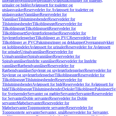
tilbehør
Betjeningshjelpemidler
Avløpstilkoblinger for toaletter,
urinaler og bidéer
Avløpssett for toaletter og
utslagsvasker
Reservedeler for Avløpssett for toaletter og
utslagsvasker
Vannlåser
Reservedeler for
Vannlåser
Tilslutningsbender
Reservedeler for
Tilslutningsbender
Tilkoblingsrør
Reservedeler for
Tilkoblingsrør
Tilkoblingssett
Reservedeler for
Tilkoblingssett
Spylerørforlengelser
Reservedeler for
Spylerørforlengelser
Tilkoblinger av PVC
Reservedeler for
Tilkoblinger av PVC
Pakningsringer og dekkapper
Overgangsstykker
og koblingsdeler
Avløpssett for urinaler
Reservedeler for Avløpssett
for urinaler
Urinalvannlåser
Reservedeler for
Urinalvannlåser
Spiralvannlåser
Reservedeler for
Spiralvannlåser
Innfelte vannlåser
Reservedeler for Innfelte
vannlåser
Rørbendvannlåser
Reservedeler for
Rørbendvannlåser
Spylerør og spylerørforlengelser
Reservedeler for
Spylerør og spylerørforlengelser
Tilkoblingsrør
Reservedeler for
Tilkoblingsrør
Tilslutningsbender
Reservedeler for
Tilslutningsbender
Avløpssett for bidé
Reservedeler for Avløpssett for
bidé
Tilkoblingsrør
Tilslutningsbender
Deksler
Tilkoblinger
Pakninger
Sv
for Sveiseender
Servanter og møbler
Servanter
Servanter
Reservedeler
for Servanter
Doble servanter
Reservedeler for Doble
servanter
Møbelservanter
Reservedeler for
Møbelservanter
Toppmonterte servanter
Reservedeler for
Toppmonterte servanter
Servanter, små
Reservedeler for Servanter,