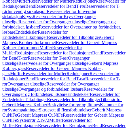
Kobber
Muffer
Reservedeler for Muffer
Reduksjoner
Reservedeler for
Reduksjoner
Bend
Reservedeler for Bend
T-rør
Reservedeler for T-
rør
Innvendig sirkulasjon
Reservedeler for Innvendig
sirkulasjon
Kryss
Reservedeler for Kryss
Overganger
uløselige
Reservedeler for Overganger uløselige
Overganger og
forbindelser, løsbare
Reservedeler for Overganger og forbindelser,
løsbare
Endedeksler
Reservedeler for
Endedeksler
Tilkoblinger
Reservedeler for Tilkoblinger
Geberit
Mapress Kobber, forkrommet
Reservedeler for Geberit Mapress
Kobber, forkrommet
Muffer
Reservedeler for
Muffer
Reduksjoner
Reservedeler for Reduksjoner
Bend
Reservedeler
for Bend
T-rør
Reservedeler for T-rør
Overganger
uløselige
Reservedeler for Overganger uløselige
Geberit Mapress
Kobber, gass
Reservedeler for Geberit Mapress Kobber,
gass
Muffer
Reservedeler for Muffer
Reduksjoner
Reservedeler for
Reduksjoner
Bend
Reservedeler for Bend
T-rør
Reservedeler for T-
rør
Overganger uløselige
Reservedeler for Overganger
uløselige
Overganger og forbindelser, løsbare
Reservedeler for
Overganger og forbindelser, løsbare
Endedeksler
Reservedeler for
Endedeksler
Tilkoblinger
Reservedeler for Tilkoblinger
Tilbehør for
Geberit Mapress Kobber
Beskyttelse for rør og fittings
Klammer for
rør
Systempakninger
Skruesett til flensforbindelser
Geberit Mapress
CuNiFe
Geberit Mapress CuNiFe
Reservedeler for Geberit Mapress
CuNiFe
Systemrør 2.1972
Muffer
Reservedeler for
Muffer
Reduksjoner
Reservedeler for Reduksjoner
Bend
Reservedeler