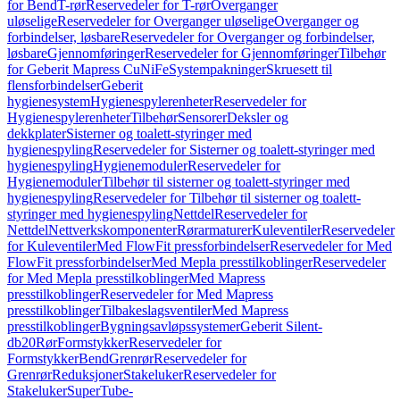
for Bend
T-rør
Reservedeler for T-rør
Overganger
uløselige
Reservedeler for Overganger uløselige
Overganger og
forbindelser, løsbare
Reservedeler for Overganger og forbindelser,
løsbare
Gjennomføringer
Reservedeler for Gjennomføringer
Tilbehør
for Geberit Mapress CuNiFe
Systempakninger
Skruesett til
flensforbindelser
Geberit
hygienesystem
Hygienespylerenheter
Reservedeler for
Hygienespylerenheter
Tilbehør
Sensorer
Deksler og
dekkplater
Sisterner og toalett-styringer med
hygienespyling
Reservedeler for Sisterner og toalett-styringer med
hygienespyling
Hygienemoduler
Reservedeler for
Hygienemoduler
Tilbehør til sisterner og toalett-styringer med
hygienespyling
Reservedeler for Tilbehør til sisterner og toalett-
styringer med hygienespyling
Nettdel
Reservedeler for
Nettdel
Nettverkskomponenter
Rørarmaturer
Kuleventiler
Reservedeler
for Kuleventiler
Med FlowFit pressforbindelser
Reservedeler for Med
FlowFit pressforbindelser
Med Mepla presstilkoblinger
Reservedeler
for Med Mepla presstilkoblinger
Med Mapress
presstilkoblinger
Reservedeler for Med Mapress
presstilkoblinger
Tilbakeslagsventiler
Med Mapress
presstilkoblinger
Bygningsavløpssystemer
Geberit Silent-
db20
Rør
Formstykker
Reservedeler for
Formstykker
Bend
Grenrør
Reservedeler for
Grenrør
Reduksjoner
Stakeluker
Reservedeler for
Stakeluker
SuperTube-