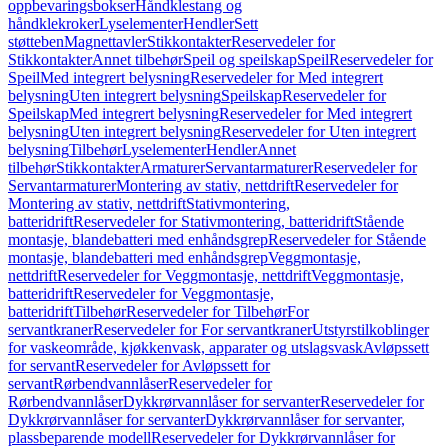
oppbevaringsbokser
Håndklestang og
håndklekroker
Lyselementer
Hendler
Sett
støtteben
Magnettavler
Stikkontakter
Reservedeler for
Stikkontakter
Annet tilbehør
Speil og speilskap
Speil
Reservedeler for
Speil
Med integrert belysning
Reservedeler for Med integrert
belysning
Uten integrert belysning
Speilskap
Reservedeler for
Speilskap
Med integrert belysning
Reservedeler for Med integrert
belysning
Uten integrert belysning
Reservedeler for Uten integrert
belysning
Tilbehør
Lyselementer
Hendler
Annet
tilbehør
Stikkontakter
Armaturer
Servantarmaturer
Reservedeler for
Servantarmaturer
Montering av stativ, nettdrift
Reservedeler for
Montering av stativ, nettdrift
Stativmontering,
batteridrift
Reservedeler for Stativmontering, batteridrift
Stående
montasje, blandebatteri med enhåndsgrep
Reservedeler for Stående
montasje, blandebatteri med enhåndsgrep
Veggmontasje,
nettdrift
Reservedeler for Veggmontasje, nettdrift
Veggmontasje,
batteridrift
Reservedeler for Veggmontasje,
batteridrift
Tilbehør
Reservedeler for Tilbehør
For
servantkraner
Reservedeler for For servantkraner
Utstyrstilkoblinger
for vaskeområde, kjøkkenvask, apparater og utslagsvask
Avløpssett
for servant
Reservedeler for Avløpssett for
servant
Rørbendvannlåser
Reservedeler for
Rørbendvannlåser
Dykkrørvannlåser for servanter
Reservedeler for
Dykkrørvannlåser for servanter
Dykkrørvannlåser for servanter,
plassbeparende modell
Reservedeler for Dykkrørvannlåser for