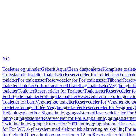
NO
Toaletter og urinaler
Geberit AquaClean dusjtoaletter
Komplette toalett
Gulvstående toaletter
Toalettseter
Reservedeler for Toalettseter
For toale
toaletter
For toalettseter
Reservedeler for For toalettseter
Tilbehør
Reserv
toaletter
Toaletter
Forbruksmateriell
Toalett og toalettseter
Vegghengte to
toaletter
Toaletter
Reservedeler for Toaletter
Toalettseter
Reservedeler for
Forhøyede toaletter
Forlengede toaletter
Reservedeler for Forlengede to
Toaletter for barn
Vegghengte toaletter
Reservedeler for Vegghengte toa
Toalettseteringer
Bidéer
Vegghengte bidéer
Reservedeler for Vegghengt
Betjeningsplater
For Sigma innbyggingssisterner
Reservedeler for For 
innbyggingssisterner
Reservedeler for For Kappa innbyggingssisterner
Twinline innbyggingssisterner
For 300T innbyggingssisterner
Reserved
for For WC-skyllesystem med elektronisk aktivering av skylling
For n
for Geberit Omega innbyggingssisterner 12 cm
Reservedeler for Ikke