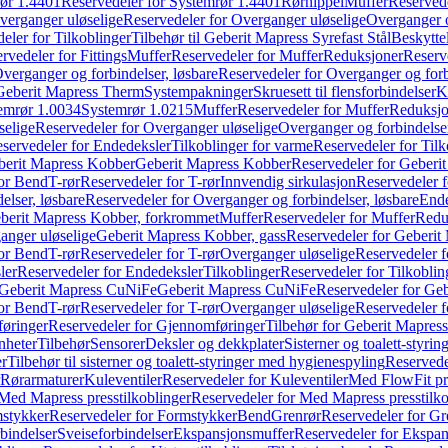
ør 1.4401
Reservedeler for Systemrør 1.4401
Rørnippel
Muffer
Reservede
verganger uløselige
Reservedeler for Overganger uløselige
Overganger o
eler for Tilkoblinger
Tilbehør til Geberit Mapress Syrefast Stål
Beskyttel
rvedeler for Fittings
Muffer
Reservedeler for Muffer
Reduksjoner
Reserv
verganger og forbindelser, løsbare
Reservedeler for Overganger og forb
 Geberit Mapress Therm
Systempakninger
Skruesett til flensforbindelser
K
emrør 1.0034
Systemrør 1.0215
Muffer
Reservedeler for Muffer
Reduksjo
selige
Reservedeler for Overganger uløselige
Overganger og forbindelser
servedeler for Endedeksler
Tilkoblinger for varme
Reservedeler for Tilk
berit Mapress Kobber
Geberit Mapress Kobber
Reservedeler for Geberi
for Bend
T-rør
Reservedeler for T-rør
Innvendig sirkulasjon
Reservedeler f
elser, løsbare
Reservedeler for Overganger og forbindelser, løsbare
Ende
eberit Mapress Kobber, forkrommet
Muffer
Reservedeler for Muffer
Redu
anger uløselige
Geberit Mapress Kobber, gass
Reservedeler for Geberit
for Bend
T-rør
Reservedeler for T-rør
Overganger uløselige
Reservedeler f
ler
Reservedeler for Endedeksler
Tilkoblinger
Reservedeler for Tilkoblin
Geberit Mapress CuNiFe
Geberit Mapress CuNiFe
Reservedeler for Ge
for Bend
T-rør
Reservedeler for T-rør
Overganger uløselige
Reservedeler f
øringer
Reservedeler for Gjennomføringer
Tilbehør for Geberit Mapre
nheter
Tilbehør
Sensorer
Deksler og dekkplater
Sisterner og toalett-styri
er
Tilbehør til sisterner og toalett-styringer med hygienespyling
Reservedel
Rørarmaturer
Kuleventiler
Reservedeler for Kuleventiler
Med FlowFit pr
Med Mapress presstilkoblinger
Reservedeler for Med Mapress presstilko
stykker
Reservedeler for Formstykker
Bend
Grenrør
Reservedeler for Gr
bindelser
Sveiseforbindelser
Ekspansjonsmuffer
Reservedeler for Ekspa