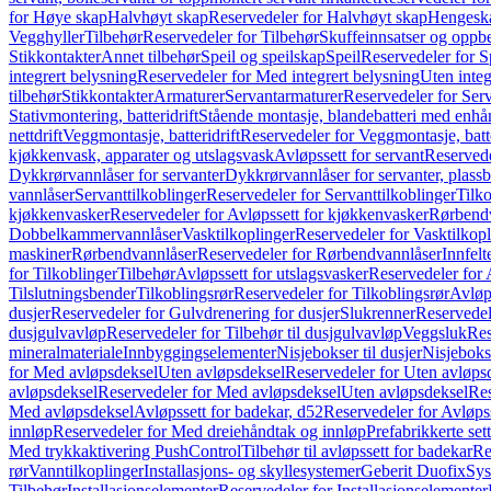
for Høye skap
Halvhøyt skap
Reservedeler for Halvhøyt skap
Hengesk
Vegghyller
Tilbehør
Reservedeler for Tilbehør
Skuffeinnsatser og oppb
Stikkontakter
Annet tilbehør
Speil og speilskap
Speil
Reservedeler for S
integrert belysning
Reservedeler for Med integrert belysning
Uten integ
tilbehør
Stikkontakter
Armaturer
Servantarmaturer
Reservedeler for Ser
Stativmontering, batteridrift
Stående montasje, blandebatteri med enh
nettdrift
Veggmontasje, batteridrift
Reservedeler for Veggmontasje, batte
kjøkkenvask, apparater og utslagsvask
Avløpssett for servant
Reservede
Dykkrørvannlåser for servanter
Dykkrørvannlåser for servanter, plass
vannlåser
Servanttilkoblinger
Reservedeler for Servanttilkoblinger
Tilko
kjøkkenvasker
Reservedeler for Avløpssett for kjøkkenvasker
Rørbend
Dobbelkammervannlåser
Vasktilkoplinger
Reservedeler for Vasktilkop
maskiner
Rørbendvannlåser
Reservedeler for Rørbendvannlåser
Innfelt
for Tilkoblinger
Tilbehør
Avløpssett for utslagsvasker
Reservedeler for 
Tilslutningsbender
Tilkoblingsrør
Reservedeler for Tilkoblingsrør
Avløp
dusjer
Reservedeler for Gulvdrenering for dusjer
Slukrenner
Reservedel
dusjgulvavløp
Reservedeler for Tilbehør til dusjgulvavløp
Veggsluk
Res
mineralmateriale
Innbyggingselementer
Nisjebokser til dusjer
Nisjeboks
for Med avløpsdeksel
Uten avløpsdeksel
Reservedeler for Uten avløps
avløpsdeksel
Reservedeler for Med avløpsdeksel
Uten avløpsdeksel
Res
Med avløpsdeksel
Avløpssett for badekar, d52
Reservedeler for Avløpss
innløp
Reservedeler for Med dreiehåndtak og innløp
Prefabrikkerte set
Med trykkaktivering PushControl
Tilbehør til avløpssett for badekar
Re
rør
Vanntilkoplinger
Installasjons- og skyllesystemer
Geberit Duofix
Sys
Tilbehør
Installasjonselementer
Reservedeler for Installasjonselementer