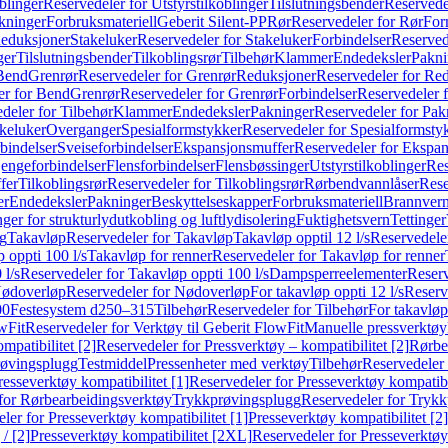
blinger
Reservedeler for Utstyrstilkoblinger
Tilslutningsbender
Reservedel
kninger
Forbruksmateriell
Geberit Silent-PP
Rør
Reservedeler for Rør
For
Reduksjoner
Stakeluker
Reservedeler for Stakeluker
Forbindelser
Reserved
ger
Tilslutningsbender
Tilkoblingsrør
Tilbehør
Klammer
Endedeksler
Pakni
 Bend
Grenrør
Reservedeler for Grenrør
Reduksjoner
Reservedeler for Re
er for Bend
Grenrør
Reservedeler for Grenrør
Forbindelser
Reservedeler f
deler for Tilbehør
Klammer
Endedeksler
Pakninger
Reservedeler for Pak
akeluker
Overganger
Spesialformstykker
Reservedeler for Spesialformsty
bindelser
Sveiseforbindelser
Ekspansjonsmuffer
Reservedeler for Ekspa
jengeforbindelser
Flensforbindelser
Flensbøssinger
Utstyrstilkoblinger
Res
fer
Tilkoblingsrør
Reservedeler for Tilkoblingsrør
Rørbendvannlåser
Rese
er
Endedeksler
Pakninger
Beskyttelseskapper
Forbruksmateriell
Brannvern,
nger for strukturlydutkobling og luftlydisolering
Fuktighetsvern
Tettinger
ng
Takavløp
Reservedeler for Takavløp
Takavløp opptil 12 l/s
Reservedeler
 oppti 100 l/s
Takavløp for renner
Reservedeler for Takavløp for renner
 l/s
Reservedeler for Takavløp oppti 100 l/s
Dampsperreelementer
Reserv
ødoverløp
Reservedeler for Nødoverløp
For takavløp oppti 12 l/s
Reserve
00
Festesystem d250–315
Tilbehør
Reservedeler for Tilbehør
For takavløp
wFit
Reservedeler for Verktøy til Geberit FlowFit
Manuelle pressverktøy
mpatibilitet [2]
Reservedeler for Pressverktøy – kompatibilitet [2]
Rørbe
røvingsplugg
Testmiddel
Pressenheter med verktøy
Tilbehør
Reservedeler 
resseverktøy kompatibilitet [1]
Reservedeler for Presseverktøy kompatibil
for Rørbearbeidingsverktøy
Trykkprøvingsplugg
Reservedeler for Tryk
ler for Presseverktøy kompatibilitet [1]
Presseverktøy kompatibilitet [2]
/ [2]
Presseverktøy kompatibilitet [2XL]
Reservedeler for Presseverktøy