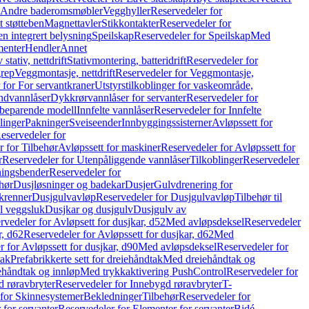
r Andre baderomsmøbler
Vegghyller
Reservedeler for
t støtteben
Magnettavler
Stikkontakter
Reservedeler for
n integrert belysning
Speilskap
Reservedeler for Speilskap
Med
menter
Hendler
Annet
tativ, nettdrift
Stativmontering, batteridrift
Reservedeler for
grep
Veggmontasje, nettdrift
Reservedeler for Veggmontasje,
 for For servantkraner
Utstyrstilkoblinger for vaskeområde,
ndvannlåser
Dykkrørvannlåser for servanter
Reservedeler for
ssbeparende modell
Innfelte vannlåser
Reservedeler for Innfelte
linger
Pakninger
Sveiseender
Innbyggingssisterner
Avløpssett for
eservedeler for
r for Tilbehør
Avløpssett for maskiner
Reservedeler for Avløpssett for
r
Reservedeler for Utenpåliggende vannlåser
Tilkoblinger
Reservedeler
tningsbender
Reservedeler for
hør
Dusjløsninger og badekar
Dusjer
Gulvdrenering for
ukrenner
Dusjgulvavløp
Reservedeler for Dusjgulvavløp
Tilbehør til
il veggsluk
Dusjkar og dusjgulv
Dusjgulv av
rvedeler for Avløpsett for dusjkar, d52
Med avløpsdeksel
Reservedeler
r, d62
Reservedeler for Avløpssett for dusjkar, d62
Med
 for Avløpssett for dusjkar, d90
Med avløpsdeksel
Reservedeler for
tak
Prefabrikkerte sett for dreiehåndtak
Med dreiehåndtak og
iehåndtak og innløp
Med trykkaktivering PushControl
Reservedeler for
 røravbryter
Reservedeler for Innebygd røravbryter
T-
 for Skinnesystemer
Bekledninger
Tilbehør
Reservedeler for
 for servanter
Reservedeler for Elementer for servanter
Bidé-