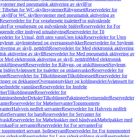
ystemer med pneumatisk aktivering av skyll
For
r Tilbehør for WC-skyllesystemer
Råbyggsett
Reservedeler for
 skyll
For WC skyllesystemer med pneumatisk aktivering av
Reservedeler for For vegghengte toaletter
For gulvstående
uler
For vegghengte og gulvstående bidéer
Reservedeler for For
iggende eller innbygd urinalstyring
Reservedeler for Til
edeler for Urinal, drift uten vann
Uten lokk
Reservedeler for Uten
pylerør, spylerørsbend og overgangsstykker
Reservedeler for Spylerør,
ivering av skyll, nettdrift
Reservedeler for Med elektronisk aktivering
sk aktivering av skyll
Reservedeler for Med pneumatisk aktivering av
r Med elektronisk aktivering av skyll, nettdrift
Med elektronisk
tskiftingssett
Reservedeler for Råbygg- og utskiftingssett
Spylerør,
og bidéer
Avløpssett for toaletter og utslagsvasker
Reservedeler for
srør
Reservedeler for Tilkoblingsrør
Tilkoblingssett
Reservedeler for
ringer og dekkapper
Overgangsstykker og koblingsdeler
Avløpssett for
ser
Innfelte vannlåser
Reservedeler for Innfelte
lser
Tilkoblingsrør
Reservedeler for
slutningsbender
Deksler
Tilkoblinger
Pakninger
Sveiseender
Reservedeler
anter
Reservedeler for Møbelservanter
Toppmonterte
vanter
Halvveis nedfelt servanter
Reservedeler for Halvveis nedfelt
fort
Servanter for barn
Reservedeler for Servanter for
dvask
Reservedeler for Møbelpakker med håndvask
Møbelpakker med
erskap
For servanter
Reservedeler for For servanter
For
 toppmontert servant, bolleservant
Reservedeler for For toppmontert
ve sideskap
Reservedeler for Lave sideskap
Høye skap
Reservedeler