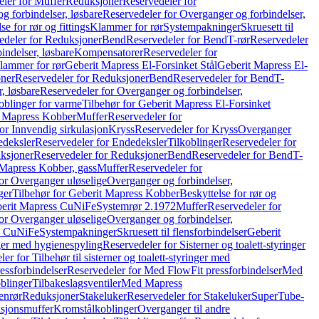
ler for Muffer
Reduksjoner
Reservedeler for
g forbindelser, løsbare
Reservedeler for Overganger og forbindelser,
se for rør og fittings
Klammer for rør
Systempakninger
Skruesett til
edeler for Reduksjoner
Bend
Reservedeler for Bend
T-rør
Reservedeler
indelser, løsbare
Kompensatorer
Reservedeler for
lammer for rør
Geberit Mapress El-Forsinket Stål
Geberit Mapress El-
ner
Reservedeler for Reduksjoner
Bend
Reservedeler for Bend
T-
, løsbare
Reservedeler for Overganger og forbindelser,
oblinger for varme
Tilbehør for Geberit Mapress El-Forsinket
t Mapress Kobber
Muffer
Reservedeler for
or Innvendig sirkulasjon
Kryss
Reservedeler for Kryss
Overganger
deksler
Reservedeler for Endedeksler
Tilkoblinger
Reservedeler for
ksjoner
Reservedeler for Reduksjoner
Bend
Reservedeler for Bend
T-
 Mapress Kobber, gass
Muffer
Reservedeler for
or Overganger uløselige
Overganger og forbindelser,
ger
Tilbehør for Geberit Mapress Kobber
Beskyttelse for rør og
berit Mapress CuNiFe
Systemrør 2.1972
Muffer
Reservedeler for
or Overganger uløselige
Overganger og forbindelser,
ss CuNiFe
Systempakninger
Skruesett til flensforbindelser
Geberit
nger med hygienespyling
Reservedeler for Sisterner og toalett-styringer
er for Tilbehør til sisterner og toalett-styringer med
essforbindelser
Reservedeler for Med FlowFit pressforbindelser
Med
blinger
Tilbakeslagsventiler
Med Mapress
enrør
Reduksjoner
Stakeluker
Reservedeler for Stakeluker
SuperTube-
nsjonsmuffer
Kromstålkoblinger
Overganger til andre