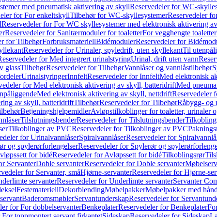
temer med pneumatisk aktivering av skyll
Reservedeler for WC-skylles
ler for For enkeltskyll
Tilbehør for WC-skyllesystemer
Reservedeler fo
l
Reservedeler for For WC skyllesystemer med elektronisk aktivering av
er
Reservedeler for Sanitærmoduler for toaletter
For vegghengte toaletter
r for Tilbehør
Forbruksmateriell
Bidémoduler
Reservedeler for Bidémod
kyllekant
Reservedeler for Urinaler, spyledrift, uten skyllekant
Til utenpål
Reservedeler for Med integrert urinalstyring
Urinal, drift uten vann
Reserv
v glass
Tilbehør
Reservedeler for Tilbehør
Vannlåser og vannlåstilbehør
S
ordeler
Urinalstyringer
Innfelt
Reservedeler for Innfelt
Med elektronisk akt
edeler for Med elektronisk aktivering av skyll, batteridrift
Med pneumati
enpåliggende
Med elektronisk aktivering av skyll, nettdrift
Reservedeler fo
ng av skyll, batteridrift
Tilbehør
Reservedeler for Tilbehør
Råbygg- og u
ilbehør
Betjeningshjelpemidler
Avløpstilkoblinger for toaletter, urinaler 
nnlåser
Tilslutningsbender
Reservedeler for Tilslutningsbender
Tilkobling
ser
Tilkoblinger av PVC
Reservedeler for Tilkoblinger av PVC
Paknings
edeler for Urinalvannlåser
Spiralvannlåser
Reservedeler for Spiralvannlå
ør og spylerørforlengelser
Reservedeler for Spylerør og spylerørforlenge
vløpssett for bidé
Reservedeler for Avløpssett for bidé
Tilkoblingsrør
Til
or Servanter
Doble servanter
Reservedeler for Doble servanter
Møbelserv
vedeler for Servanter, små
Hjørne-servanter
Reservedeler for Hjørne-ser
derlimte servanter
Reservedeler for Underlimte servanter
Servanter Com
eksel
Festemateriell
Dekorblending
Møbelpakker
Møbelpakker med hån
servant
Baderomsmøbler
Servantunderskap
Reservedeler for Servantund
er for For dobbelservanter
Benkeplater
Reservedeler for Benkeplater
For
 For toppmontert servant firkantet
Sideskap
Reservedeler for Sideskap
La