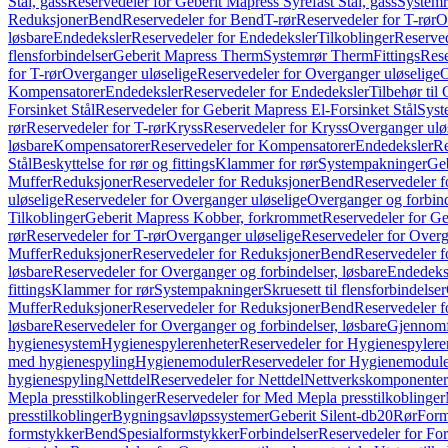
Stål, gass
Reservedeler for Geberit Mapress Syrefast Stål, gass
Systemr
Reduksjoner
Bend
Reservedeler for Bend
T-rør
Reservedeler for T-rør
O
løsbare
Endedeksler
Reservedeler for Endedeksler
Tilkoblinger
Reserved
flensforbindelser
Geberit Mapress Therm
Systemrør Therm
Fittings
Rese
for T-rør
Overganger uløselige
Reservedeler for Overganger uløselige
O
Kompensatorer
Endedeksler
Reservedeler for Endedeksler
Tilbehør til
Forsinket Stål
Reservedeler for Geberit Mapress El-Forsinket Stål
Syst
rør
Reservedeler for T-rør
Kryss
Reservedeler for Kryss
Overganger ulø
løsbare
Kompensatorer
Reservedeler for Kompensatorer
Endedeksler
Re
Stål
Beskyttelse for rør og fittings
Klammer for rør
Systempakninger
Ge
Muffer
Reduksjoner
Reservedeler for Reduksjoner
Bend
Reservedeler 
uløselige
Reservedeler for Overganger uløselige
Overganger og forbind
Tilkoblinger
Geberit Mapress Kobber, forkrommet
Reservedeler for G
rør
Reservedeler for T-rør
Overganger uløselige
Reservedeler for Overg
Muffer
Reduksjoner
Reservedeler for Reduksjoner
Bend
Reservedeler 
løsbare
Reservedeler for Overganger og forbindelser, løsbare
Endedeks
fittings
Klammer for rør
Systempakninger
Skruesett til flensforbindelser
Muffer
Reduksjoner
Reservedeler for Reduksjoner
Bend
Reservedeler 
løsbare
Reservedeler for Overganger og forbindelser, løsbare
Gjennomf
hygienesystem
Hygienespylerenheter
Reservedeler for Hygienespylere
med hygienespyling
Hygienemoduler
Reservedeler for Hygienemodul
hygienespyling
Nettdel
Reservedeler for Nettdel
Nettverkskomponenter
Mepla presstilkoblinger
Reservedeler for Med Mepla presstilkoblinger
presstilkoblinger
Bygningsavløpssystemer
Geberit Silent-db20
Rør
Form
formstykker
Bend
Spesialformstykker
Forbindelser
Reservedeler for For