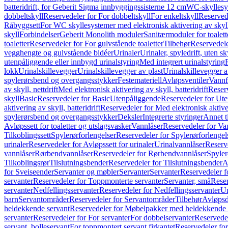
batteridrift, for Geberit Sigma innbyggingssisterne 12 cm
WC-skyllesys
dobbeltskyll
Reservedeler for For dobbeltskyll
For enkeltskyll
Reservede
Råbyggsett
For WC skyllesystemer med elektronisk aktivering av skyl
skyll
Forbindelser
Geberit Monolith moduler
Sanitærmoduler for toalett
toaletter
Reservedeler for For gulvstående toaletter
Tilbehør
Reservedele
vegghengte og gulvstående bidéer
Urinaler
Urinaler, spyledrift, uten s
utenpåliggende eller innbygd urinalstyring
Med integrert urinalstyring
lokk
Urinalskillevegger
Urinalskillevegger av plast
Urinalskillevegger a
spylerørsbend og overgangsstykker
Festemateriell
Avløpsventiler
Vannf
av skyll, nettdrift
Med elektronisk aktivering av skyll, batteridrift
Reserv
skyll
Basic
Reservedeler for Basic
Utenpåliggende
Reservedeler for Ut
aktivering av skyll, batteridrift
Reservedeler for Med elektronisk aktiveri
spylerørsbend og overgangsstykker
Deksler
Integrerte styringer
Annet t
Avløpssett for toaletter og utslagsvasker
Vannlåser
Reservedeler for Va
Tilkoblingssett
Spylerørforlengelser
Reservedeler for Spylerørforlengel
urinaler
Reservedeler for Avløpssett for urinaler
Urinalvannlåser
Reserv
vannlåser
Rørbendvannlåser
Reservedeler for Rørbendvannlåser
Spyler
Tilkoblingsrør
Tilslutningsbender
Reservedeler for Tilslutningsbender
A
for Sveiseender
Servanter og møbler
Servanter
Servanter
Reservedeler f
servanter
Reservedeler for Toppmonterte servanter
Servanter, små
Reser
servanter
Nedfellingsservanter
Reservedeler for Nedfellingsservanter
Un
barn
Servantområder
Reservedeler for Servantområder
Tilbehør
Avløpsd
heldekkende servant
Reservedeler for Møbelpakker med heldekkende 
servanter
Reservedeler for For servanter
For dobbelservanter
Reservedel
servant, bolleservant
For toppmontert servant firkantet
Reservedeler for