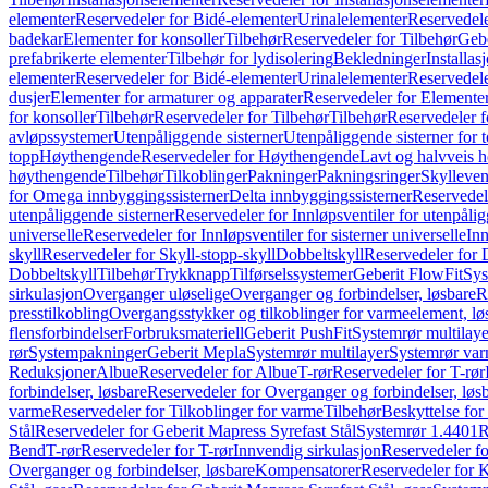
elementer
Reservedeler for Bidé-elementer
Urinalelementer
Reservedele
badekar
Elementer for konsoller
Tilbehør
Reservedeler for Tilbehør
Gebe
prefabrikerte elementer
Tilbehør for lydisolering
Bekledninger
Installas
elementer
Reservedeler for Bidé-elementer
Urinalelementer
Reservedele
dusjer
Elementer for armaturer og apparater
Reservedeler for Elementer
for konsoller
Tilbehør
Reservedeler for Tilbehør
Tilbehør
Reservedeler f
avløpssystemer
Utenpåliggende sisterner
Utenpåliggende sisterner for to
topp
Høythengende
Reservedeler for Høythengende
Lavt og halvveis 
høythengende
Tilbehør
Tilkoblinger
Pakninger
Pakningsringer
Skylleven
for Omega innbyggingssisterner
Delta innbyggingssisterner
Reservedel
utenpåliggende sisterner
Reservedeler for Innløpsventiler for utenpålig
universelle
Reservedeler for Innløpsventiler for sisterner universelle
Inn
skyll
Reservedeler for Skyll-stopp-skyll
Dobbeltskyll
Reservedeler for 
Dobbeltskyll
Tilbehør
Trykknapp
Tilførselssystemer
Geberit FlowFit
Sys
sirkulasjon
Overganger uløselige
Overganger og forbindelser, løsbare
R
presstilkobling
Overgangsstykker og tilkoblinger for varmeelement, lø
flensforbindelser
Forbruksmateriell
Geberit PushFit
Systemrør multilaye
rør
Systempakninger
Geberit Mepla
Systemrør multilayer
Systemrør var
Reduksjoner
Albue
Reservedeler for Albue
T-rør
Reservedeler for T-rør
forbindelser, løsbare
Reservedeler for Overganger og forbindelser, løs
varme
Reservedeler for Tilkoblinger for varme
Tilbehør
Beskyttelse for 
Stål
Reservedeler for Geberit Mapress Syrefast Stål
Systemrør 1.4401
R
Bend
T-rør
Reservedeler for T-rør
Innvendig sirkulasjon
Reservedeler fo
Overganger og forbindelser, løsbare
Kompensatorer
Reservedeler for 