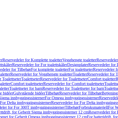
er
Reservedeler for Komplette toaletter
Vegghengte toaletter
Reservedeler
ttskåler
Reservedeler for For toalettskåler
Designplater
Reservedeler for 
edeler for Tilbehør
For komplette toaletter
For toalettseter
Reservedeler fo
aletter
Reservedeler for Vegghengte toaletter
Toaletter
Reservedeler for T
 Toalettseter
Toalettseter
Reservedeler for Toalettseter
Comfort toaletter
R
aletter
Comfort toalettseter
Reservedeler for Comfort toalettseter
Toaletts
letter
Toalettseter for barn
Reservedeler for Toalettseter for barn
Toaletts
e bidéer
Gulvstående bidéer
Tilbehør
Reservedeler for Tilbehør
Betjening
Sigma innbyggingssisterner
For Omega innbyggingssisterner
Reservedel
For Delta innbyggingssisterner
Reservedeler for For Delta innbyggingss
eler for For 300T innbyggingssisterner
Tilbehør
Forbruksmateriell
For W
ettdrift, for Geberit Sigma innbyggingssisterner 12 cm
Reservedeler for 
 egnet for Geberit Omega innbyggingssisterner 12 cm
For batteridrift, 