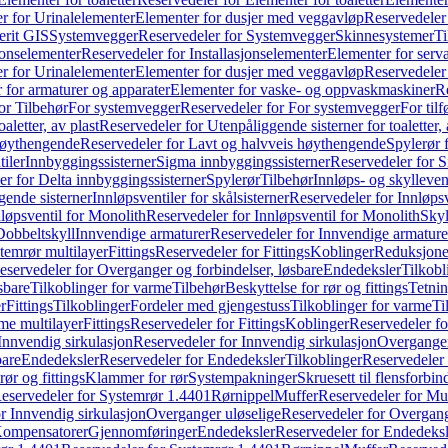
r for Urinalelementer
Elementer for dusjer med veggavløp
Reservedeler
rit GIS
Systemvegger
Reservedeler for Systemvegger
Skinnesystemer
Ti
jonselementer
Reservedeler for Installasjonselementer
Elementer for serv
r for Urinalelementer
Elementer for dusjer med veggavløp
Reservedeler
 for armaturer og apparater
Elementer for vaske- og oppvaskmaskiner
R
or Tilbehør
For systemvegger
Reservedeler for For systemvegger
For til
aletter, av plast
Reservedeler for Utenpåliggende sisterner for toaletter, 
høythengende
Reservedeler for Lavt og halvveis høythengende
Spylerør 
tiler
Innbyggingssisterner
Sigma innbyggingssisterner
Reservedeler for 
er for Delta innbyggingssisterner
Spylerør
Tilbehør
Innløps- og skylleven
gende sisterner
Innløpsventiler for skålsisterner
Reservedeler for Innløpsve
løpsventil for Monolith
Reservedeler for Innløpsventil for Monolith
Skyl
Dobbeltskyll
Innvendige armaturer
Reservedeler for Innvendige armature
temrør multilayer
Fittings
Reservedeler for Fittings
Koblinger
Reduksjone
eservedeler for Overganger og forbindelser, løsbare
Endedeksler
Tilkobl
sbare
Tilkoblinger for varme
Tilbehør
Beskyttelse for rør og fittings
Tetnin
r
Fittings
Tilkoblinger
Fordeler med gjengestuss
Tilkoblinger for varme
Ti
me multilayer
Fittings
Reservedeler for Fittings
Koblinger
Reservedeler f
Innvendig sirkulasjon
Reservedeler for Innvendig sirkulasjon
Overganger
bare
Endedeksler
Reservedeler for Endedeksler
Tilkoblinger
Reservedeler 
rør og fittings
Klammer for rør
Systempakninger
Skruesett til flensforbin
eservedeler for Systemrør 1.4401
Rørnippel
Muffer
Reservedeler for Mu
r Innvendig sirkulasjon
Overganger uløselige
Reservedeler for Overgang
Kompensatorer
Gjennomføringer
Endedeksler
Reservedeler for Endedeksl