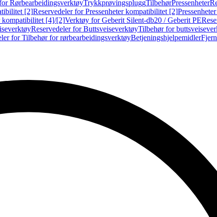
for Rørbearbeidingsverktøy
Trykkprøvingsplugg
Tilbehør
Pressenheter
Re
ibilitet [2]
Reservedeler for Pressenheter kompatibilitet [2]
Pressenheter
kompatibilitet [4]/[2]
Verktøy for Geberit Silent-db20 / Geberit PE
Reser
iseverktøy
Reservedeler for Buttsveiseverktøy
Tilbehør for buttsveiseve
ler for Tilbehør for rørbearbeidingsverktøy
Betjeningshjelpemidler
Fjern