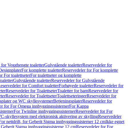
 for Vegghengte toaletter
Gulvstående toaletter
Reservedeler for
Designplater
For komplette toaletter
Reservedeler for For komplette
r For toalettseter
For toalettseter og komplette
oaletter
Gulvstående toaletter
Reservedeler for Gulvstående
eservedeler for Comfort toaletter
Forhøyede toaletter
Reservedeler for
eter
Reservedeler for Toalettseter
Toaletter for barn
Reservedeler for
eter
Reservedeler for Toalettseter
Toalettseteringer
Reservedeler for
splater og WC skyllesystemer
Betjeningsplater
Reservedeler for
er for For Omega innbyggingssisterner
For Kappa
isterner
For Twinline innbyggingssisterner
Reservedeler for For
C-skyllesystem med elektronisk aktivering av skylling
Reservedeler
For nettdrift, for Geberit Sigma innbyggingssisterner 12 cm
Ikke egnet
for Geberit Sigma innbyggingssisterne 12 cm
Reservedeler for For