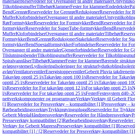
materialer
Reservedeler for Overganger til andre materialer
Utstyrstilko
Tilkoblingsmuffer
Tilbehør
Klammer
Fester for klammer
Endedeksler
Pa
Bend
Grenrør
Reservedeler for Grenrør
Reduksjoner
Reservedeler for 
Muffer
Kloforbindelser
Overganger til andre materialer
Utstyrstilkoblin
Rør
Formstykker
Reservedeler for Formstykker
Bend
Reservedeler for
formstykker
Reservedeler for SuperTube-formstykker
Bend
Reservedel
Muffer
Kloforbindelser
Overganger til andre materialer
Tilbehør
Reserve
Formstykker
Bend
Grenrør
Reduksjoner
Stakeluker
Reservedeler for St
formstykker
Bend
Spesialformstykker
Forbindelser
Reservedeler for For
Overganger til andre materialer
Gjengeforbindelser
Reservedeler for G
Tilslutningsbender
Tilkobliingsmuffer
Reservedeler for Tilkobliingsmuf
Spiralvannlåser
Tilbehør
Klammer
Fester for klammer
Bærende struktur
avløpssystemer
Lydisolering
Isoleringer for strukturlydutkobling
Isoleri
avløp
Ventilatorventiler
Energistoppeventiler
Geberit Pluvia takdreneri
Takavløp opptil 25 l/s
Takavløp oppti 100 l/s
Reservedeler for Takavløp
opptil 25 l/s
Reservedeler for Takavløp opptil 25 l/s
Takavløp oppti 100
l/s
Reservedeler for For takavløp oppti 12 l/s
For takavløp oppti 25 l/s
N
l/s
Reservedeler for For takavløp oppti 25 l/s
Fester
Festesystem d40–2
nettverkskomponenter og programvare
Verktøy
Verktøy til Geberit Flo
[1]
Reservedeler for Pressverktøy – kompatibilitet [1]
Pressverktøy – ko
Rørbearbeidingsverktøy
Trykkprøvingsplugg
Reservedeler for Trykkp
Geberit Mepla
Håndpressverktøy
Reservedeler for Håndpressverktøy
P
Presseverktøy kompatibilitet [2]
Rørbearbeidingsverktøy
Reservedeler 
Verktøy for Geberit Mapress
Presseverktøy kompatibilitet [1]
Reservede
kompatibilitet [1] / [2]
Reservedeler for Pressverktøy-kompatibilitet [1] 