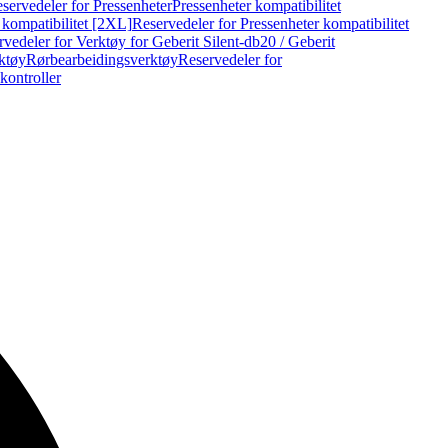
servedeler for Pressenheter
Pressenheter kompatibilitet
 kompatibilitet [2XL]
Reservedeler for Pressenheter kompatibilitet
vedeler for Verktøy for Geberit Silent-db20 / Geberit
rktøy
Rørbearbeidingsverktøy
Reservedeler for
kontroller