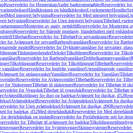
ap
Reservedeler for Hengeskap
Andre baderomsmøbler
Reservedeler fo
evaringsbokser
Håndklestang og håndklekroker
Lyselementer
Hendler
Set
peil
Med integrert belysning
Reservedeler for Med integrert belysning
Ute
rert belysning
Reservedeler for Uten integrert belysning
Tilbehør
Lysele
vantarmaturer
Montering av stativ, nettdrift
Reservedeler for Montering av s
åndsgrep
Reservedeler for Stående montasje, blandebatteri med enhånds
ridrift
Tilbehør
Reservedeler for Tilbehør
For servantkraner
Reservedeler
ler for Avløpssett for servant
Rørbendvannlåser
Reservedeler for Rørbe
beparende modell
Reservedeler for Dykkrørvannlåser for servanter, pla
blingsrør
Tilslutningsbender
Deksler
Tilkoblinger
Reservedeler for Tilkob
vannlåser
Reservedeler for Rørbendvannlåser
Dobbelkammervannlåser
R
linger
Tilkoblingsrør
Reservedeler for Tilkoblingsrør
Tilbehør
Reservedele
e vannlåser
Reservedeler for Innfelte vannlåser
Utenpåliggende vannlåse
Avløpssett for utslagsvasker
Vannlåser
Reservedeler for Vannlåser
Tilslu
sventiler
Reservedeler for Avløpsventiler
Tilbehør
Reservedeler for Tilbe
er for Slukrenner
Tilbehør til slukrenner
Reservedeler for Tilbehør til sl
ervedeler for Veggsluk
Tilbehør til veggsluk
Reservedeler for Tilbehør t
er
Avløpstilkoblinger for dusj og badekar
Avløpsett for dusjkar, d52
Rese
deksel
Avløpsdeksel
Reservedeler for Avløpsdeksel
Avløpssett for dusjka
ervedeler for Uten avløpsdeksel
Avløpssett for dusjkar, d90
Reservedeler
ett for badekar, d52
Med dreiehåndtak
Reservedeler for Med dreiehånd
t for dreiehåndtak og innløp
Reservedeler for Prefabrikkerte sett for dre
servedeler for Tilbehør til avløpssett for badekar
Tilkoblingssett
Innebygd
temvegger
Reservedeler for Systemvegger
Skinnesystemer
Reservedeler
Elementer for toaletter
Reservedeler for Elementer for toaletter
Elementer