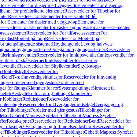
 for Elementer for dusjer med veggavløp
Elementer for dusjer og
lbehør for prefabrikerte elementer
Reservedeler for Tilbehør for
anter
Reservedeler for Elementer for servanter
Bidé-
 for Elementer for dusjer med veggavløp
Elementer for
eservedeler for Elementer for vaske- og oppvaskmaskiner
Elementer
førselssystemer
Reservedeler for For tilførselssystemer
For
av plast
Montert på topp
Reservedeler for Montert på
for utenpåliggende sisterner
Høythengende
Lavt og halvveis
Sigma innbyggingssisterner
Omega innbyggingssisterner
Reservedeler
tiler
Innløpsventiler
Reservedeler for Innløpsventiler
Innløpsventiler for
ntiler for skålsisterner
Innløpsventiler for sisterner
leventiler
Reservedeler for Skylleventiler
Skyll-stopp-
r
Dobbeltskyll
Reservedeler for
r
Bend
T-rør
Innvendig sirkulasjon
Reservedeler for Innvendig
inger
Fordeler med gjengestuss
Fordeler med
ger for fittings
Klammer for rør
Systempakninger
Skruesett til
lbehør
Beskyttelse for rør og fittings
Klammer for
or Koblinger
Reduksjoner
Reservedeler for
 uløselige
Reservedeler for Overganger uløselige
Overganger og
for Tilkoblinger
Fordeler med gjengestuss
Tilkoblinger for
delser
Geberit Mapress Syrefast Stål
Geberit Mapress Syrefast
ffer
Reduksjoner
Reservedeler for Reduksjoner
Bend
Reservedeler for
er uløselige
Overganger og forbindelser, løsbare
Reservedeler for
er
Tilkoblinger
Reservedeler for Tilkoblinger
Geberit Mapress Syrefast