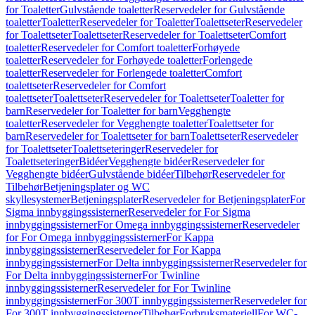
for Toaletter
Gulvstående toaletter
Reservedeler for Gulvstående
toaletter
Toaletter
Reservedeler for Toaletter
Toalettseter
Reservedeler
for Toalettseter
Toalettseter
Reservedeler for Toalettseter
Comfort
toaletter
Reservedeler for Comfort toaletter
Forhøyede
toaletter
Reservedeler for Forhøyede toaletter
Forlengede
toaletter
Reservedeler for Forlengede toaletter
Comfort
toalettseter
Reservedeler for Comfort
toalettseter
Toalettseter
Reservedeler for Toalettseter
Toaletter for
barn
Reservedeler for Toaletter for barn
Vegghengte
toaletter
Reservedeler for Vegghengte toaletter
Toalettseter for
barn
Reservedeler for Toalettseter for barn
Toalettseter
Reservedeler
for Toalettseter
Toalettseteringer
Reservedeler for
Toalettseteringer
Bidéer
Vegghengte bidéer
Reservedeler for
Vegghengte bidéer
Gulvstående bidéer
Tilbehør
Reservedeler for
Tilbehør
Betjeningsplater og WC
skyllesystemer
Betjeningsplater
Reservedeler for Betjeningsplater
For
Sigma innbyggingssisterner
Reservedeler for For Sigma
innbyggingssisterner
For Omega innbyggingssisterner
Reservedeler
for For Omega innbyggingssisterner
For Kappa
innbyggingssisterner
Reservedeler for For Kappa
innbyggingssisterner
For Delta innbyggingssisterner
Reservedeler for
For Delta innbyggingssisterner
For Twinline
innbyggingssisterner
Reservedeler for For Twinline
innbyggingssisterner
For 300T innbyggingssisterner
Reservedeler for
For 300T innbyggingssisterner
Tilbehør
Forbruksmateriell
For WC-