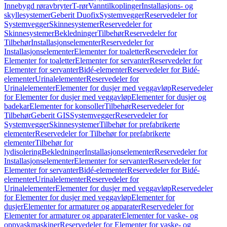
Innebygd røravbryter
T-rør
Vanntilkoplinger
Installasjons- og
skyllesystemer
Geberit Duofix
Systemvegger
Reservedeler for
Systemvegger
Skinnesystemer
Reservedeler for
Skinnesystemer
Bekledninger
Tilbehør
Reservedeler for
Tilbehør
Installasjonselementer
Reservedeler for
Installasjonselementer
Elementer for toaletter
Reservedeler for
Elementer for toaletter
Elementer for servanter
Reservedeler for
Elementer for servanter
Bidé-elementer
Reservedeler for Bidé-
elementer
Urinalelementer
Reservedeler for
Urinalelementer
Elementer for dusjer med veggavløp
Reservedeler
for Elementer for dusjer med veggavløp
Elementer for dusjer og
badekar
Elementer for konsoller
Tilbehør
Reservedeler for
Tilbehør
Geberit GIS
Systemvegger
Reservedeler for
Systemvegger
Skinnesystemer
Tilbehør for prefabrikerte
elementer
Reservedeler for Tilbehør for prefabrikerte
elementer
Tilbehør for
lydisolering
Bekledninger
Installasjonselementer
Reservedeler for
Installasjonselementer
Elementer for servanter
Reservedeler for
Elementer for servanter
Bidé-elementer
Reservedeler for Bidé-
elementer
Urinalelementer
Reservedeler for
Urinalelementer
Elementer for dusjer med veggavløp
Reservedeler
for Elementer for dusjer med veggavløp
Elementer for
dusjer
Elementer for armaturer og apparater
Reservedeler for
Elementer for armaturer og apparater
Elementer for vaske- og
oppvaskmaskiner
Reservedeler for Elementer for vaske- og