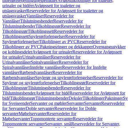
tilbehør
Betjeningshjelpemidler
Avløpstilkoblinger for toaletter,
urinaler og bidéer
Avløpssett for toaletter og
utslagsvasker
Reservedeler for Avløpssett for toaletter og
utslagsvasker
Vannlåser
Reservedeler for
Vannlåser
Tilslutningsbender
Reservedeler for
Tilslutningsbender
Tilkoblingsrør
Reservedeler for
Tilkoblingsrør
Tilkoblingssett
Reservedeler for
Tilkoblingssett
Spylerørforlengelser
Reservedeler for
Spylerørforlengelser
Tilkoblinger av PVC
Reservedeler for
Tilkoblinger av PVC
Pakningsringer og dekkapper
Overgangsstykker
og koblingsdeler
Avløpssett for urinaler
Reservedeler for Avløpssett
for urinaler
Urinalvannlåser
Reservedeler for
Urinalvannlåser
Spiralvannlåser
Reservedeler for
Spiralvannlåser
Innfelte vannlåser
Reservedeler for Innfelte
vannlåser
Rørbendvannlåser
Reservedeler for
Rørbendvannlåser
Spylerør og spylerørforlengelser
Reservedeler for
Spylerør og spylerørforlengelser
Tilkoblingsrør
Reservedeler for
Tilkoblingsrør
Tilslutningsbender
Reservedeler for
Tilslutningsbender
Avløpssett for bidé
Reservedeler for Avløpssett for
bidé
Tilkoblingsrør
Tilslutningsbender
Deksler
Tilkoblinger
Pakninger
Sv
for Sveiseender
Servanter og møbler
Servanter
Servanter
Reservedeler
for Servanter
Doble servanter
Reservedeler for Doble
servanter
Møbelservanter
Reservedeler for
Møbelservanter
Toppmonterte servanter
Reservedeler for
Toppmonterte servanter
Servanter, små
Reservedeler for Servanter,