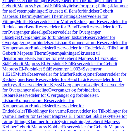
Endedeksler
Tilkoblinger
Reservedeler for Tilkoblinger
Tilbehør til
Geberit Mapress Syrefast Stål
Beskyttelse for rør og fittings
Klammer
for rør
Systempakninger
Skruesett til flensforbindelser
Geberit
Mapress Therm
Systemrør Therm
Fittings
Reservedeler for
Fittings
Muffer
Reservedeler for Muffer
Reduksjoner
Reservedeler for
Reduksjoner
Bend
Reservedeler for Bend
T-rør
Reservedeler for T-
rør
Overganger uløselige
Reservedeler for Overganger
uløselige
Overganger og forbindelser, løsbare
Reservedeler for
Overganger og forbindelser, løsbare
Kompensatorer
Reservedeler for
Kompensatorer
Endedeksler
Reservedeler for Endedeksler
Tilbehør til
Geberit Mapress Therm
Systempakninger
Skruesett til
flensforbindelser
Klammer for rør
Geberit Mapress El-Forsinket
Stål
Geberit Mapress El-Forsinket Stål
Reservedeler for Geberit
Mapress El-Forsinket Stål
Systemrør 1.0034
Systemrør
1.0215
Muffer
Reservedeler for Muffer
Reduksjoner
Reservedeler for
Reduksjoner
Bend
Reservedeler for Bend
T-rør
Reservedeler for T-
rør
Kryss
Reservedeler for Kryss
Overganger uløselige
Reservedeler
for Overganger uløselige
Overganger og forbindelser,
løsbare
Reservedeler for Overganger og forbindelser,
løsbare
Kompensatorer
Reservedeler for
Kompensatorer
Endedeksler
Reservedeler for
Endedeksler
Tilkoblinger for varme
Reservedeler for Tilkoblinger for
varme
Tilbehør for Geberit Mapress El-Forsinket Stål
Beskyttelse for
rør og fittings
Klammer for rør
Systempakninger
Geberit Mapress
Kobber
Geberit Mapress Kobber
Reservedeler for Geberit Mapress