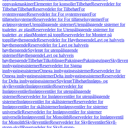
oppvaskmaskiner
Elementer for konsoller
Tilbehør
Reservedeler for
Tilbehør
Tilbehør
Reservedeler for Tilbehør
For
systemvegger
Reservedeler for For systemvegger
For
tilførselssystemer
Reservedeler for For tilførselssystemer
For
avløpssystemer
Utenpåliggende sisterner
Utenpåliggende sisterner for
toaletter, av plast
Reservedeler for Utenpåliggende sisterner for
toaletter, av plast
Montert på topp
Reservedeler for Montert på
topp
Høythengende
Reservedeler for Høythengende
Lavt og halvveis
høythengende
Reservedeler for Lavt og halvveis
høythengende
Spylerør for utenpåliggende
sisterner
Høythengende
Lavt og halvveis
høythengende
Tilbehør
Tilkoblinger
Pakninger
Pakningsringer
Skylleven
innbyggingssisterner
Reservedeler for Sigma
innbyggingssisterner
Omega innbyggingssisterner
Reservedeler for
Omega innbyggingssisterner
Delta innbyggingssisterner
Reservedeler
for Delta innbyggingssisterner
Spylerør
Tilbehør
Innløps- og
skylleventiler
Innløpsventiler
Reservedeler for
Innløpsventiler
Innløpsventiler for utenpåliggende
sisterner
Reservedeler for Innløpsventiler for utenpåliggende
sisterner
Innløpsventiler for skålsisterner
Reservedeler for
Innløpsventiler for skålsisterner
Innløpsventiler for sisterner
universelle
Reservedeler for Innløpsventiler for sisterner
universelle
Innløpsventil for Monolith
Reservedeler for Innløpsventil
for Monolith
Skylleventiler
Reservedeler for Skylleventiler
Skyll-
stopp-skyll
Reservedeler for Skyll-stopp-