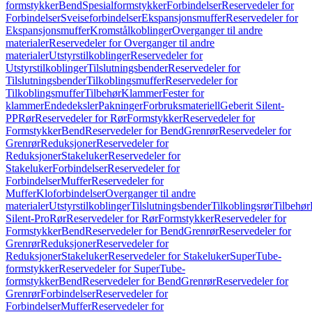
formstykker
Bend
Spesialformstykker
Forbindelser
Reservedeler for
Forbindelser
Sveiseforbindelser
Ekspansjonsmuffer
Reservedeler for
Ekspansjonsmuffer
Kromstålkoblinger
Overganger til andre
materialer
Reservedeler for Overganger til andre
materialer
Utstyrstilkoblinger
Reservedeler for
Utstyrstilkoblinger
Tilslutningsbender
Reservedeler for
Tilslutningsbender
Tilkoblingsmuffer
Reservedeler for
Tilkoblingsmuffer
Tilbehør
Klammer
Fester for
klammer
Endedeksler
Pakninger
Forbruksmateriell
Geberit Silent-
PP
Rør
Reservedeler for Rør
Formstykker
Reservedeler for
Formstykker
Bend
Reservedeler for Bend
Grenrør
Reservedeler for
Grenrør
Reduksjoner
Reservedeler for
Reduksjoner
Stakeluker
Reservedeler for
Stakeluker
Forbindelser
Reservedeler for
Forbindelser
Muffer
Reservedeler for
Muffer
Kloforbindelser
Overganger til andre
materialer
Utstyrstilkoblinger
Tilslutningsbender
Tilkoblingsrør
Tilbehør
Silent-Pro
Rør
Reservedeler for Rør
Formstykker
Reservedeler for
Formstykker
Bend
Reservedeler for Bend
Grenrør
Reservedeler for
Grenrør
Reduksjoner
Reservedeler for
Reduksjoner
Stakeluker
Reservedeler for Stakeluker
SuperTube-
formstykker
Reservedeler for SuperTube-
formstykker
Bend
Reservedeler for Bend
Grenrør
Reservedeler for
Grenrør
Forbindelser
Reservedeler for
Forbindelser
Muffer
Reservedeler for