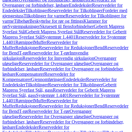
Overganger og forbindelser, løsbare
Endedeksler
Reservedeler for
Endedeksler
Tilkoblinger
Reservedeler for Tilkoblinger
Fordeler med
gjengestuss
Tilkoblinger for varme
Reservedeler for Tilkoblinger for
varme
Tilbehør
Beskyttelse for rør og fittings
Klammer for
rør
Systempakninger
Skruesett til flensforbindelser
Geberit Mapress
Syrefast Stål
Geberit Mapress Syrefast Stål
Reservedeler for Geberit
Mapress Syrefast Stål
Systemrør 1.4401
Reservedeler for Systemrør
1.4401
Rørnippel
Muffer
Reservedeler for
Muffer
Reduksjoner
Reservedeler for Reduksjoner
Bend
Reservedeler
for Bend
T-rør
Reservedeler for T-rør
Innvendig
sirkulasjon
Reservedeler for Innvendig sirkulasjon
Overganger
uløselige
Reservedeler for Overganger uløselige
Overganger og
forbindelser, løsbare
Reservedeler for Overganger og forbindelser,
løsbare
Kompensatorer
Reservedeler for
Kompensatorer
Gjennomføringer
Endedeksler
Reservedeler for
Endedeksler
Tilkoblinger
Reservedeler for Tilkoblinger
Geberit
Mapress Syrefast Stål, gass
Reservedeler for Geberit Mapress
Syrefast Stål, gass
Systemrør 1.4401
Reservedeler for Systemrør
1.4401
Rørnippel
Muffer
Reservedeler for
Muffer
Reduksjoner
Reservedeler for Reduksjoner
Bend
Reservedeler
for Bend
T-rør
Reservedeler for T-rør
Overganger
uløselige
Reservedeler for Overganger uløselige
Overganger og
forbindelser, løsbare
Reservedeler for Overganger og forbindelser,
løsbare
Endedeksler
Reservedeler for