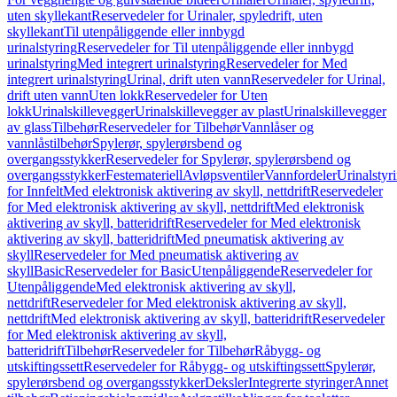
uten skyllekant
Reservedeler for Urinaler, spyledrift, uten
skyllekant
Til utenpåliggende eller innbygd
urinalstyring
Reservedeler for Til utenpåliggende eller innbygd
urinalstyring
Med integrert urinalstyring
Reservedeler for Med
integrert urinalstyring
Urinal, drift uten vann
Reservedeler for Urinal,
drift uten vann
Uten lokk
Reservedeler for Uten
lokk
Urinalskillevegger
Urinalskillevegger av plast
Urinalskillevegger
av glass
Tilbehør
Reservedeler for Tilbehør
Vannlåser og
vannlåstilbehør
Spylerør, spylerørsbend og
overgangsstykker
Reservedeler for Spylerør, spylerørsbend og
overgangsstykker
Festemateriell
Avløpsventiler
Vannfordeler
Urinalstyr
for Innfelt
Med elektronisk aktivering av skyll, nettdrift
Reservedeler
for Med elektronisk aktivering av skyll, nettdrift
Med elektronisk
aktivering av skyll, batteridrift
Reservedeler for Med elektronisk
aktivering av skyll, batteridrift
Med pneumatisk aktivering av
skyll
Reservedeler for Med pneumatisk aktivering av
skyll
Basic
Reservedeler for Basic
Utenpåliggende
Reservedeler for
Utenpåliggende
Med elektronisk aktivering av skyll,
nettdrift
Reservedeler for Med elektronisk aktivering av skyll,
nettdrift
Med elektronisk aktivering av skyll, batteridrift
Reservedeler
for Med elektronisk aktivering av skyll,
batteridrift
Tilbehør
Reservedeler for Tilbehør
Råbygg- og
utskiftingssett
Reservedeler for Råbygg- og utskiftingssett
Spylerør,
spylerørsbend og overgangsstykker
Deksler
Integrerte styringer
Annet