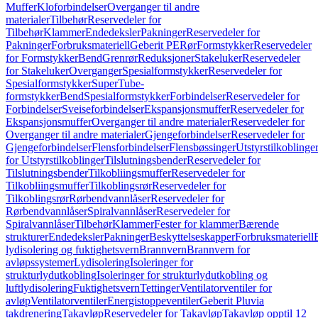
Muffer
Kloforbindelser
Overganger til andre
materialer
Tilbehør
Reservedeler for
Tilbehør
Klammer
Endedeksler
Pakninger
Reservedeler for
Pakninger
Forbruksmateriell
Geberit PE
Rør
Formstykker
Reservedeler
for Formstykker
Bend
Grenrør
Reduksjoner
Stakeluker
Reservedeler
for Stakeluker
Overganger
Spesialformstykker
Reservedeler for
Spesialformstykker
SuperTube-
formstykker
Bend
Spesialformstykker
Forbindelser
Reservedeler for
Forbindelser
Sveiseforbindelser
Ekspansjonsmuffer
Reservedeler for
Ekspansjonsmuffer
Overganger til andre materialer
Reservedeler for
Overganger til andre materialer
Gjengeforbindelser
Reservedeler for
Gjengeforbindelser
Flensforbindelser
Flensbøssinger
Utstyrstilkoblinge
for Utstyrstilkoblinger
Tilslutningsbender
Reservedeler for
Tilslutningsbender
Tilkobliingsmuffer
Reservedeler for
Tilkobliingsmuffer
Tilkoblingsrør
Reservedeler for
Tilkoblingsrør
Rørbendvannlåser
Reservedeler for
Rørbendvannlåser
Spiralvannlåser
Reservedeler for
Spiralvannlåser
Tilbehør
Klammer
Fester for klammer
Bærende
strukturer
Endedeksler
Pakninger
Beskyttelseskapper
Forbruksmateriell
lydisolering og fuktighetsvern
Brannvern
Brannvern for
avløpssystemer
Lydisolering
Isoleringer for
strukturlydutkobling
Isoleringer for strukturlydutkobling og
luftlydisolering
Fuktighetsvern
Tettinger
Ventilatorventiler for
avløp
Ventilatorventiler
Energistoppeventiler
Geberit Pluvia
takdrenering
Takavløp
Reservedeler for Takavløp
Takavløp opptil 12