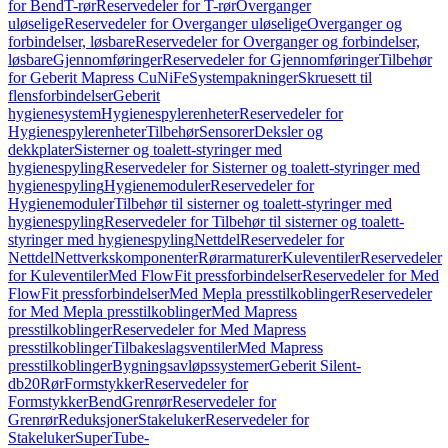
for Bend
T-rør
Reservedeler for T-rør
Overganger
uløselige
Reservedeler for Overganger uløselige
Overganger og
forbindelser, løsbare
Reservedeler for Overganger og forbindelser,
løsbare
Gjennomføringer
Reservedeler for Gjennomføringer
Tilbehør
for Geberit Mapress CuNiFe
Systempakninger
Skruesett til
flensforbindelser
Geberit
hygienesystem
Hygienespylerenheter
Reservedeler for
Hygienespylerenheter
Tilbehør
Sensorer
Deksler og
dekkplater
Sisterner og toalett-styringer med
hygienespyling
Reservedeler for Sisterner og toalett-styringer med
hygienespyling
Hygienemoduler
Reservedeler for
Hygienemoduler
Tilbehør til sisterner og toalett-styringer med
hygienespyling
Reservedeler for Tilbehør til sisterner og toalett-
styringer med hygienespyling
Nettdel
Reservedeler for
Nettdel
Nettverkskomponenter
Rørarmaturer
Kuleventiler
Reservedeler
for Kuleventiler
Med FlowFit pressforbindelser
Reservedeler for Med
FlowFit pressforbindelser
Med Mepla presstilkoblinger
Reservedeler
for Med Mepla presstilkoblinger
Med Mapress
presstilkoblinger
Reservedeler for Med Mapress
presstilkoblinger
Tilbakeslagsventiler
Med Mapress
presstilkoblinger
Bygningsavløpssystemer
Geberit Silent-
db20
Rør
Formstykker
Reservedeler for
Formstykker
Bend
Grenrør
Reservedeler for
Grenrør
Reduksjoner
Stakeluker
Reservedeler for
Stakeluker
SuperTube-