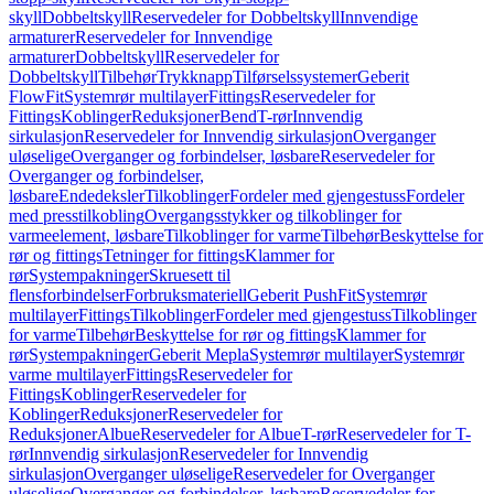
skyll
Dobbeltskyll
Reservedeler for Dobbeltskyll
Innvendige
armaturer
Reservedeler for Innvendige
armaturer
Dobbeltskyll
Reservedeler for
Dobbeltskyll
Tilbehør
Trykknapp
Tilførselssystemer
Geberit
FlowFit
Systemrør multilayer
Fittings
Reservedeler for
Fittings
Koblinger
Reduksjoner
Bend
T-rør
Innvendig
sirkulasjon
Reservedeler for Innvendig sirkulasjon
Overganger
uløselige
Overganger og forbindelser, løsbare
Reservedeler for
Overganger og forbindelser,
løsbare
Endedeksler
Tilkoblinger
Fordeler med gjengestuss
Fordeler
med presstilkobling
Overgangsstykker og tilkoblinger for
varmeelement, løsbare
Tilkoblinger for varme
Tilbehør
Beskyttelse for
rør og fittings
Tetninger for fittings
Klammer for
rør
Systempakninger
Skruesett til
flensforbindelser
Forbruksmateriell
Geberit PushFit
Systemrør
multilayer
Fittings
Tilkoblinger
Fordeler med gjengestuss
Tilkoblinger
for varme
Tilbehør
Beskyttelse for rør og fittings
Klammer for
rør
Systempakninger
Geberit Mepla
Systemrør multilayer
Systemrør
varme multilayer
Fittings
Reservedeler for
Fittings
Koblinger
Reservedeler for
Koblinger
Reduksjoner
Reservedeler for
Reduksjoner
Albue
Reservedeler for Albue
T-rør
Reservedeler for T-
rør
Innvendig sirkulasjon
Reservedeler for Innvendig
sirkulasjon
Overganger uløselige
Reservedeler for Overganger
uløselige
Overganger og forbindelser, løsbare
Reservedeler for