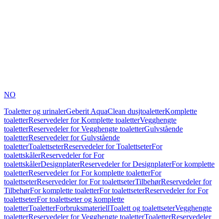
NO
Toaletter og urinaler
Geberit AquaClean dusjtoaletter
Komplette
toaletter
Reservedeler for Komplette toaletter
Vegghengte
toaletter
Reservedeler for Vegghengte toaletter
Gulvstående
toaletter
Reservedeler for Gulvstående
toaletter
Toalettseter
Reservedeler for Toalettseter
For
toalettskåler
Reservedeler for For
toalettskåler
Designplater
Reservedeler for Designplater
For komplette
toaletter
Reservedeler for For komplette toaletter
For
toalettseter
Reservedeler for For toalettseter
Tilbehør
Reservedeler for
Tilbehør
For komplette toaletter
For toalettseter
Reservedeler for For
toalettseter
For toalettseter og komplette
toaletter
Toaletter
Forbruksmateriell
Toalett og toalettseter
Vegghengte
toaletter
Reservedeler for Vegghengte toaletter
Toaletter
Reservedeler