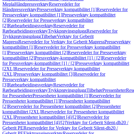
Mepla
Håndpressverktøy
Reservedeler for
Håndpressverktøy
Presseverktøy kompatibilitet [1]
Reservedeler for
Presseverktøy kompatibilitet [1]
Presseverktøy kompatibilitet
[2]
Reservedeler for Presseverktøy kompatibilitet
[2]
Rørbearbeidingsverktøy
Reservedeler for
Rørbearbeidingsverktøy
Trykkprøvingsplugg
Reservedeler for
Trykkprøvingsplugg
Tilbehør
Verktøy for Geberit
Mapress
Reservedeler for Verktøy for Geberit Mapress
Presseverktøy
kompatibilitet [1]
Reservedeler for Presseverktøy kompatibilitet
[1]
Presseverktøy kompatibilitet [2]
Reservedeler for Presseverktøy
kompatibilitet [2]
Pressverktøy-kompatibilitet [1] / [2]
Reservedeler
for Pressverktøy-kompatibilitet [1] / [2]
Presseverktøy kompatibilitet
[2XL]
Reservedeler for Presseverktøy kompatibilitet
[2XL]
Presseverktøy kompatibilitet [3]
Reservedeler for
Presseverktøy kompatibilitet
[3]
Rørbearbeidingsverktøy
Reservedeler for
Rørbearbeidingsverktøy
Trykkprøvingsplugg
Tilbehør
Pressenheter
Res
for Pressenheter
Pressenheter kompatibilitet [1]
Reservedeler for
Pressenheter kompatibilitet [1]
Pressenheter kompatibilitet
[2]
Reservedeler for Pressenheter kompatibilitet [2]
Pressenheter
kompatibilitet [2XL]
Reservedeler for Pressenheter kompatibilitet
[2XL]
Pressenheter kompatibilitet [4]/[2]
Reservedeler for
Pressenheter kompatibilitet [4]/[2]
Verktøy for Geberit Silent-db20 /
Geberit PE
Reservedeler for Verktøy for Geberit Silent-db20 /
Geberit PE
Elektrosveiseverktøy
Reservedeler for