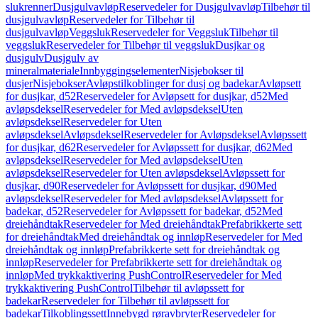
slukrenner
Dusjgulvavløp
Reservedeler for Dusjgulvavløp
Tilbehør til
dusjgulvavløp
Reservedeler for Tilbehør til
dusjgulvavløp
Veggsluk
Reservedeler for Veggsluk
Tilbehør til
veggsluk
Reservedeler for Tilbehør til veggsluk
Dusjkar og
dusjgulv
Dusjgulv av
mineralmateriale
Innbyggingselementer
Nisjebokser til
dusjer
Nisjebokser
Avløpstilkoblinger for dusj og badekar
Avløpsett
for dusjkar, d52
Reservedeler for Avløpsett for dusjkar, d52
Med
avløpsdeksel
Reservedeler for Med avløpsdeksel
Uten
avløpsdeksel
Reservedeler for Uten
avløpsdeksel
Avløpsdeksel
Reservedeler for Avløpsdeksel
Avløpssett
for dusjkar, d62
Reservedeler for Avløpssett for dusjkar, d62
Med
avløpsdeksel
Reservedeler for Med avløpsdeksel
Uten
avløpsdeksel
Reservedeler for Uten avløpsdeksel
Avløpssett for
dusjkar, d90
Reservedeler for Avløpssett for dusjkar, d90
Med
avløpsdeksel
Reservedeler for Med avløpsdeksel
Avløpssett for
badekar, d52
Reservedeler for Avløpssett for badekar, d52
Med
dreiehåndtak
Reservedeler for Med dreiehåndtak
Prefabrikkerte sett
for dreiehåndtak
Med dreiehåndtak og innløp
Reservedeler for Med
dreiehåndtak og innløp
Prefabrikkerte sett for dreiehåndtak og
innløp
Reservedeler for Prefabrikkerte sett for dreiehåndtak og
innløp
Med trykkaktivering PushControl
Reservedeler for Med
trykkaktivering PushControl
Tilbehør til avløpssett for
badekar
Reservedeler for Tilbehør til avløpssett for
badekar
Tilkoblingssett
Innebygd røravbryter
Reservedeler for