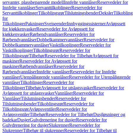
servanter, plassbeparende modell
Innfelte vannlåser
Reservedeler for
Innfelte vannlåser
Servanttilkoblinger
Reservedeler for
Servanttilkoblinger
Tilkoblingsrør
Tilslutningsbender
Deksler
Tilkobling
for
Tilkoblinger
Pakninger
Sveiseender
Innbyggingssisterner
Avløpssett
for kjøkkenvasker
Reservedeler for Avløpssett for
kjøkkenvasker
Rørbendvannlåser
Reservedeler for
Rørbendvannlåser
Dobbelkammervannlåser
Reservedeler for
Dobbelkammervannlåser
Vasktilkoplinger
Reservedeler for
Vasktilkoplinger
Tilkoblingsrør
Reservedeler for
Tilkoblingsrør
Tilbehør
Reservedeler for Tilbehør
Avløpssett for
maskiner
Reservedeler for Avløpssett for
maskiner
Rørbendvannlåser
Reservedeler for
Rørbendvannlåser
Innfelte vannlåser
Reservedeler for Innfelte
vannlåser
Utenpåliggende vannlåser
Reservedeler for Utenpåliggende
vannlåser
Tilkoblinger
Reservedeler for
Tilkoblinger
Tilbehør
Avløpssett for utslagsvasker
Reservedeler for
Avløpssett for utslagsvasker
Vannlåser
Reservedeler for
Vannlåser
Tilslutningsbender
Reservedeler for
Tilslutningsbender
Tilkoblingsrør
Reservedeler for
Tilkoblingsrør
Avløpsventiler
Reservedeler for
Avløpsventiler
Tilbehør
Reservedeler for Tilbehør
Dusjløsninger og
badekar
Dusjer
Gulvdrenering for dusjer
Reservedeler for
Gulvdrenering for dusjer
Slukrenner
Reservedeler for
Slukrenner
Tilbehør til slukrenner
Reservedeler for Tilbehør til