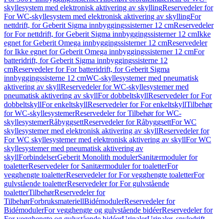
skyllesystem med elektronisk aktivering av skylling
Reservedeler for
For WC-skyllesystem med elektronisk aktivering av skylling
For
nettdrift, for Geberit Sigma innbyggingssisterner 12 cm
Reservedeler
for For nettdrift, for Geberit Sigma innbyggingssisterner 12 cm
Ikke
egnet for Geberit Omega innbyggingssisterner 12 cm
Reservedeler
for Ikke egnet for Geberit Omega innbyggingssisterner 12 cm
For
batteridrift, for Geberit Sigma innbyggingssisterne 12
cm
Reservedeler for For batteridrift, for Geberit Sigma
innbyggingssisterne 12 cm
WC-skyllesystemer med pneumatisk
aktivering av skyll
Reservedeler for WC-skyllesystemer med
pneumatisk aktivering av skyll
For dobbeltskyll
Reservedeler for For
dobbeltskyll
For enkeltskyll
Reservedeler for For enkeltskyll
Tilbehør
for WC-skyllesystemer
Reservedeler for Tilbehør for WC-
skyllesystemer
Råbyggsett
Reservedeler for Råbyggsett
For WC
skyllesystemer med elektronisk aktivering av skyll
Reservedeler for
For WC skyllesystemer med elektronisk aktivering av skyll
For WC
skyllesystemer med pneumatisk aktivering av
skyll
Forbindelser
Geberit Monolith moduler
Sanitærmoduler for
toaletter
Reservedeler for Sanitærmoduler for toaletter
For
vegghengte toaletter
Reservedeler for For vegghengte toaletter
For
gulvstående toaletter
Reservedeler for For gulvstående
toaletter
Tilbehør
Reservedeler for
Tilbehør
Forbruksmateriell
Bidémoduler
Reservedeler for
Bidémoduler
For vegghengte og gulvstående bidéer
Reservedeler for
For vegghengte og gulvstående bidéer
Urinaler
Urinaler, spyledrift,