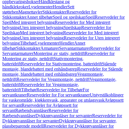
oppbevaringsbokser
Håndklestang og
håndklekroker
Lyselementer
Hendler
Sett
støtteben
Magnettavler
Stikkontakter
Reservedeler for
Stikkontakter
Annet tilbehør
Speil og speilskap
Speil
Reservedeler for
Speil
Med integrert belysning
Reservedeler for Med integrert
belysning
Uten integrert belysning
Speilskap
Reservedeler for
Speilskap
Med integrert belysning
Reservedeler for Med integrert
belysning
Uten integrert belysning
Reservedeler for Uten integrert
belysning
Tilbehør
Lyselementer
Hendler
Annet
tilbehør
Stikkontakter
Armaturer
Servantarmaturer
Reservedeler for
Servantarmaturer
Montering av stativ, nettdrift
Reservedeler for
Montering av stativ, nettdrift
Stativmontering,
batteridrift
Reservedeler for Stativmontering, batteridrift
Stående
montasje, blandebatteri med enhåndsgrep
Reservedeler for Stående
montasje, blandebatteri med enhåndsgrep
Veggmontasje,
nettdrift
Reservedeler for Veggmontasje, nettdrift
Veggmontasje,
batteridrift
Reservedeler for Veggmontasje,
batteridrift
Tilbehør
Reservedeler for Tilbehør
For
servantkraner
Reservedeler for For servantkraner
Utstyrstilkoblinger
for vaskeområde, kjøkkenvask, apparater og utslagsvask
Avløpssett
for servant
Reservedeler for Avløpssett for
servant
Rørbendvannlåser
Reservedeler for
Rørbendvannlåser
Dykkrørvannlåser for servanter
Reservedeler for
Dykkrørvannlåser for servanter
Dykkrørvannlåser for servanter,
plassbeparende modell
Reservedeler for Dykkrørvannlåser for