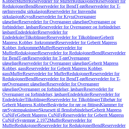
Kobber
Muffer
Reservedeler for Muffer
Reduksjoner
Reservedeler for
Reduksjoner
Bend
Reservedeler for Bend
T-rør
Reservedeler for T-
rør
Innvendig sirkulasjon
Reservedeler for Innvendig
sirkulasjon
Kryss
Reservedeler for Kryss
Overganger
uløselige
Reservedeler for Overganger uløselige
Overganger og
forbindelser, løsbare
Reservedeler for Overganger og forbindelser,
løsbare
Endedeksler
Reservedeler for
Endedeksler
Tilkoblinger
Reservedeler for Tilkoblinger
Geberit
Mapress Kobber, forkrommet
Reservedeler for Geberit Mapress
Kobber, forkrommet
Muffer
Reservedeler for
Muffer
Reduksjoner
Reservedeler for Reduksjoner
Bend
Reservedeler
for Bend
T-rør
Reservedeler for T-rør
Overganger
uløselige
Reservedeler for Overganger uløselige
Geberit Mapress
Kobber, gass
Reservedeler for Geberit Mapress Kobber,
gass
Muffer
Reservedeler for Muffer
Reduksjoner
Reservedeler for
Reduksjoner
Bend
Reservedeler for Bend
T-rør
Reservedeler for T-
rør
Overganger uløselige
Reservedeler for Overganger
uløselige
Overganger og forbindelser, løsbare
Reservedeler for
Overganger og forbindelser, løsbare
Endedeksler
Reservedeler for
Endedeksler
Tilkoblinger
Reservedeler for Tilkoblinger
Tilbehør for
Geberit Mapress Kobber
Beskyttelse for rør og fittings
Klammer for
rør
Systempakninger
Skruesett til flensforbindelser
Geberit Mapress
CuNiFe
Geberit Mapress CuNiFe
Reservedeler for Geberit Mapress
CuNiFe
Systemrør 2.1972
Muffer
Reservedeler for
Muffer
Reduksjoner
Reservedeler for Reduksjoner
Bend
Reservedeler