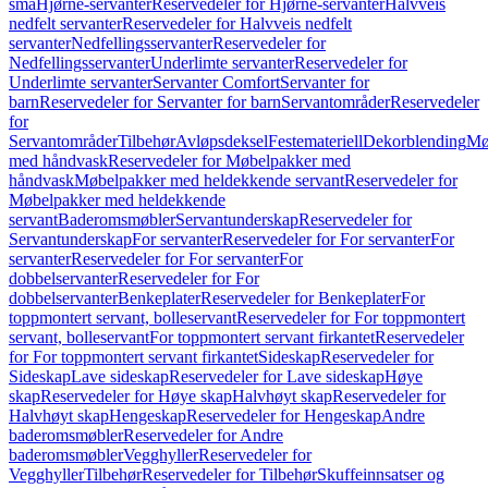
små
Hjørne-servanter
Reservedeler for Hjørne-servanter
Halvveis
nedfelt servanter
Reservedeler for Halvveis nedfelt
servanter
Nedfellingsservanter
Reservedeler for
Nedfellingsservanter
Underlimte servanter
Reservedeler for
Underlimte servanter
Servanter Comfort
Servanter for
barn
Reservedeler for Servanter for barn
Servantområder
Reservedeler
for
Servantområder
Tilbehør
Avløpsdeksel
Festemateriell
Dekorblending
Mø
med håndvask
Reservedeler for Møbelpakker med
håndvask
Møbelpakker med heldekkende servant
Reservedeler for
Møbelpakker med heldekkende
servant
Baderomsmøbler
Servantunderskap
Reservedeler for
Servantunderskap
For servanter
Reservedeler for For servanter
For
servanter
Reservedeler for For servanter
For
dobbelservanter
Reservedeler for For
dobbelservanter
Benkeplater
Reservedeler for Benkeplater
For
toppmontert servant, bolleservant
Reservedeler for For toppmontert
servant, bolleservant
For toppmontert servant firkantet
Reservedeler
for For toppmontert servant firkantet
Sideskap
Reservedeler for
Sideskap
Lave sideskap
Reservedeler for Lave sideskap
Høye
skap
Reservedeler for Høye skap
Halvhøyt skap
Reservedeler for
Halvhøyt skap
Hengeskap
Reservedeler for Hengeskap
Andre
baderomsmøbler
Reservedeler for Andre
baderomsmøbler
Vegghyller
Reservedeler for
Vegghyller
Tilbehør
Reservedeler for Tilbehør
Skuffeinnsatser og