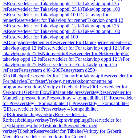
l/s
Reservedeler for Takavløp opptil 12 l/s
Takavløp opptil 25
l/s
Reservedeler for Takavløp opptil 25 l/s
Takavløp oppti 100
l/s
Reservedeler for Takavløp oppti 100 l/s
Takavløp for
renner
Reservedeler for Takavløp for renner
Takavløp opptil 12
l/s
Reservedeler for Takavløp opptil 12 l/s
Takavløp opptil 25
l/s
Reservedeler for Takavløp opptil 25 l/s
Takavløp oppti 100
l/s
Reservedeler for Takavløp oppti 100
l/s
Dampsperreelementer
Reservedeler for Dampsperreelementer
For
takavløp oppti 12 l/s
Reservedeler for For takavløp oppti 12 l/s
For
takavløp oppti 25 l/s
Nødoverløp
Reservedeler for Nødoverløp
For
takavløp oppti 12 l/s
Reservedeler for For takavløp oppti 12 l/s
For
takavløp oppti 25 l/s
Reservedeler for For takavløp oppti 25
l/s
Fester
Festesystem d40–200
Festesystem d250–
315
Tilbehør
Reservedeler for Tilbehør
For takavløp
Reservedeler for
For takavløp
For fester
Verktøy, nettverkskomponenter og
programvare
Verktøy
Verktøy til Geberit FlowFit
Reservedeler for
Verktøy til Geberit FlowFit
Manuelle pressverktøy
Reservedeler for
Manuelle pressverktøy
Pressverktøy – kompatibilitet [1]
Reservedeler
for Pressverktøy – kompatibilitet [1]
Pressverktøy – kompatibilitet
[2]
Reservedeler for Pressverktøy – kompatibilitet
[2]
Rørbearbeidingsverktøy
Reservedeler for
Rørbearbeidingsverktøy
Trykkprøvingsplugg
Reservedeler for
Trykkprøvingsplugg
Testmiddel
Pressenheter med
verktøy
Tilbehør
Reservedeler for Tilbehør
Verktøy for Geberit
Mepla
Reservedeler for Verktøy for Geberit