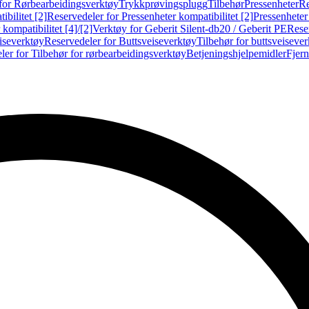
for Rørbearbeidingsverktøy
Trykkprøvingsplugg
Tilbehør
Pressenheter
Re
ibilitet [2]
Reservedeler for Pressenheter kompatibilitet [2]
Pressenheter
kompatibilitet [4]/[2]
Verktøy for Geberit Silent-db20 / Geberit PE
Reser
iseverktøy
Reservedeler for Buttsveiseverktøy
Tilbehør for buttsveiseve
ler for Tilbehør for rørbearbeidingsverktøy
Betjeningshjelpemidler
Fjern