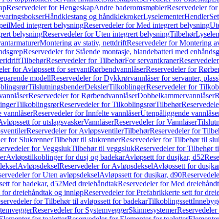
ap
Reservedeler for Hengeskap
Andre baderomsmøbler
Reservedeler fo
evaringsbokser
Håndklestang og håndklekroker
Lyselementer
Hendler
Set
peil
Med integrert belysning
Reservedeler for Med integrert belysning
Ute
rert belysning
Reservedeler for Uten integrert belysning
Tilbehør
Lysele
vantarmaturer
Montering av stativ, nettdrift
Reservedeler for Montering av s
åndsgrep
Reservedeler for Stående montasje, blandebatteri med enhånds
ridrift
Tilbehør
Reservedeler for Tilbehør
For servantkraner
Reservedeler
ler for Avløpssett for servant
Rørbendvannlåser
Reservedeler for Rørbe
beparende modell
Reservedeler for Dykkrørvannlåser for servanter, pla
blingsrør
Tilslutningsbender
Deksler
Tilkoblinger
Reservedeler for Tilkob
vannlåser
Reservedeler for Rørbendvannlåser
Dobbelkammervannlåser
R
linger
Tilkoblingsrør
Reservedeler for Tilkoblingsrør
Tilbehør
Reservedele
e vannlåser
Reservedeler for Innfelte vannlåser
Utenpåliggende vannlåse
Avløpssett for utslagsvasker
Vannlåser
Reservedeler for Vannlåser
Tilslu
sventiler
Reservedeler for Avløpsventiler
Tilbehør
Reservedeler for Tilbe
er for Slukrenner
Tilbehør til slukrenner
Reservedeler for Tilbehør til sl
ervedeler for Veggsluk
Tilbehør til veggsluk
Reservedeler for Tilbehør t
er
Avløpstilkoblinger for dusj og badekar
Avløpsett for dusjkar, d52
Rese
deksel
Avløpsdeksel
Reservedeler for Avløpsdeksel
Avløpssett for dusjka
ervedeler for Uten avløpsdeksel
Avløpssett for dusjkar, d90
Reservedeler
ett for badekar, d52
Med dreiehåndtak
Reservedeler for Med dreiehånd
t for dreiehåndtak og innløp
Reservedeler for Prefabrikkerte sett for dre
servedeler for Tilbehør til avløpssett for badekar
Tilkoblingssett
Innebygd
temvegger
Reservedeler for Systemvegger
Skinnesystemer
Reservedeler
Elementer for toaletter
Reservedeler for Elementer for toaletter
Elementer