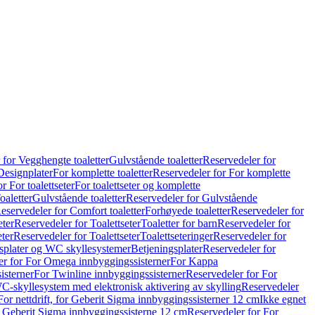
 for Vegghengte toaletter
Gulvstående toaletter
Reservedeler for
Designplater
For komplette toaletter
Reservedeler for For komplette
r For toalettseter
For toalettseter og komplette
oaletter
Gulvstående toaletter
Reservedeler for Gulvstående
eservedeler for Comfort toaletter
Forhøyede toaletter
Reservedeler for
eter
Reservedeler for Toalettseter
Toaletter for barn
Reservedeler for
eter
Reservedeler for Toalettseter
Toalettseteringer
Reservedeler for
splater og WC skyllesystemer
Betjeningsplater
Reservedeler for
er for For Omega innbyggingssisterner
For Kappa
isterner
For Twinline innbyggingssisterner
Reservedeler for For
C-skyllesystem med elektronisk aktivering av skylling
Reservedeler
For nettdrift, for Geberit Sigma innbyggingssisterner 12 cm
Ikke egnet
for Geberit Sigma innbyggingssisterne 12 cm
Reservedeler for For