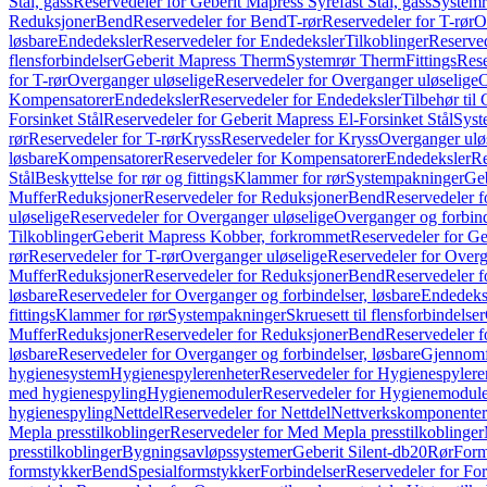
Stål, gass
Reservedeler for Geberit Mapress Syrefast Stål, gass
Systemr
Reduksjoner
Bend
Reservedeler for Bend
T-rør
Reservedeler for T-rør
O
løsbare
Endedeksler
Reservedeler for Endedeksler
Tilkoblinger
Reserved
flensforbindelser
Geberit Mapress Therm
Systemrør Therm
Fittings
Rese
for T-rør
Overganger uløselige
Reservedeler for Overganger uløselige
O
Kompensatorer
Endedeksler
Reservedeler for Endedeksler
Tilbehør til
Forsinket Stål
Reservedeler for Geberit Mapress El-Forsinket Stål
Syst
rør
Reservedeler for T-rør
Kryss
Reservedeler for Kryss
Overganger ulø
løsbare
Kompensatorer
Reservedeler for Kompensatorer
Endedeksler
Re
Stål
Beskyttelse for rør og fittings
Klammer for rør
Systempakninger
Ge
Muffer
Reduksjoner
Reservedeler for Reduksjoner
Bend
Reservedeler 
uløselige
Reservedeler for Overganger uløselige
Overganger og forbind
Tilkoblinger
Geberit Mapress Kobber, forkrommet
Reservedeler for G
rør
Reservedeler for T-rør
Overganger uløselige
Reservedeler for Overg
Muffer
Reduksjoner
Reservedeler for Reduksjoner
Bend
Reservedeler 
løsbare
Reservedeler for Overganger og forbindelser, løsbare
Endedeks
fittings
Klammer for rør
Systempakninger
Skruesett til flensforbindelser
Muffer
Reduksjoner
Reservedeler for Reduksjoner
Bend
Reservedeler 
løsbare
Reservedeler for Overganger og forbindelser, løsbare
Gjennomf
hygienesystem
Hygienespylerenheter
Reservedeler for Hygienespylere
med hygienespyling
Hygienemoduler
Reservedeler for Hygienemodul
hygienespyling
Nettdel
Reservedeler for Nettdel
Nettverkskomponenter
Mepla presstilkoblinger
Reservedeler for Med Mepla presstilkoblinger
presstilkoblinger
Bygningsavløpssystemer
Geberit Silent-db20
Rør
Form
formstykker
Bend
Spesialformstykker
Forbindelser
Reservedeler for For