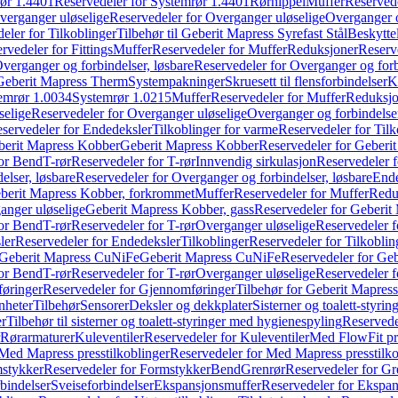
ør 1.4401
Reservedeler for Systemrør 1.4401
Rørnippel
Muffer
Reservede
verganger uløselige
Reservedeler for Overganger uløselige
Overganger o
eler for Tilkoblinger
Tilbehør til Geberit Mapress Syrefast Stål
Beskyttel
rvedeler for Fittings
Muffer
Reservedeler for Muffer
Reduksjoner
Reserv
verganger og forbindelser, løsbare
Reservedeler for Overganger og forb
 Geberit Mapress Therm
Systempakninger
Skruesett til flensforbindelser
K
emrør 1.0034
Systemrør 1.0215
Muffer
Reservedeler for Muffer
Reduksjo
selige
Reservedeler for Overganger uløselige
Overganger og forbindelser
servedeler for Endedeksler
Tilkoblinger for varme
Reservedeler for Tilk
berit Mapress Kobber
Geberit Mapress Kobber
Reservedeler for Geberi
for Bend
T-rør
Reservedeler for T-rør
Innvendig sirkulasjon
Reservedeler f
elser, løsbare
Reservedeler for Overganger og forbindelser, løsbare
Ende
eberit Mapress Kobber, forkrommet
Muffer
Reservedeler for Muffer
Redu
anger uløselige
Geberit Mapress Kobber, gass
Reservedeler for Geberit
for Bend
T-rør
Reservedeler for T-rør
Overganger uløselige
Reservedeler f
ler
Reservedeler for Endedeksler
Tilkoblinger
Reservedeler for Tilkoblin
Geberit Mapress CuNiFe
Geberit Mapress CuNiFe
Reservedeler for Ge
for Bend
T-rør
Reservedeler for T-rør
Overganger uløselige
Reservedeler f
øringer
Reservedeler for Gjennomføringer
Tilbehør for Geberit Mapre
nheter
Tilbehør
Sensorer
Deksler og dekkplater
Sisterner og toalett-styri
er
Tilbehør til sisterner og toalett-styringer med hygienespyling
Reservedel
Rørarmaturer
Kuleventiler
Reservedeler for Kuleventiler
Med FlowFit pr
Med Mapress presstilkoblinger
Reservedeler for Med Mapress presstilko
stykker
Reservedeler for Formstykker
Bend
Grenrør
Reservedeler for Gr
bindelser
Sveiseforbindelser
Ekspansjonsmuffer
Reservedeler for Ekspa