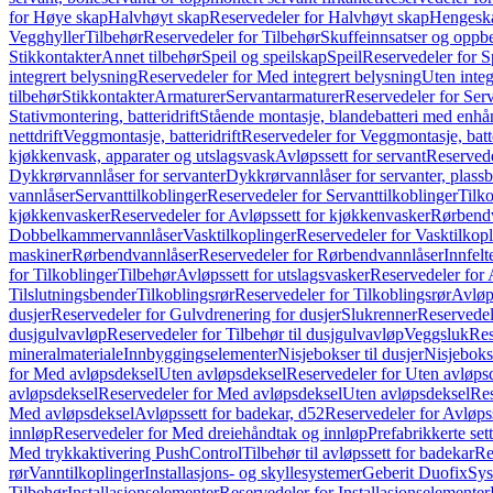
for Høye skap
Halvhøyt skap
Reservedeler for Halvhøyt skap
Hengesk
Vegghyller
Tilbehør
Reservedeler for Tilbehør
Skuffeinnsatser og oppb
Stikkontakter
Annet tilbehør
Speil og speilskap
Speil
Reservedeler for S
integrert belysning
Reservedeler for Med integrert belysning
Uten integ
tilbehør
Stikkontakter
Armaturer
Servantarmaturer
Reservedeler for Ser
Stativmontering, batteridrift
Stående montasje, blandebatteri med enh
nettdrift
Veggmontasje, batteridrift
Reservedeler for Veggmontasje, batte
kjøkkenvask, apparater og utslagsvask
Avløpssett for servant
Reservede
Dykkrørvannlåser for servanter
Dykkrørvannlåser for servanter, plass
vannlåser
Servanttilkoblinger
Reservedeler for Servanttilkoblinger
Tilko
kjøkkenvasker
Reservedeler for Avløpssett for kjøkkenvasker
Rørbend
Dobbelkammervannlåser
Vasktilkoplinger
Reservedeler for Vasktilkop
maskiner
Rørbendvannlåser
Reservedeler for Rørbendvannlåser
Innfelt
for Tilkoblinger
Tilbehør
Avløpssett for utslagsvasker
Reservedeler for 
Tilslutningsbender
Tilkoblingsrør
Reservedeler for Tilkoblingsrør
Avløp
dusjer
Reservedeler for Gulvdrenering for dusjer
Slukrenner
Reservedel
dusjgulvavløp
Reservedeler for Tilbehør til dusjgulvavløp
Veggsluk
Res
mineralmateriale
Innbyggingselementer
Nisjebokser til dusjer
Nisjeboks
for Med avløpsdeksel
Uten avløpsdeksel
Reservedeler for Uten avløps
avløpsdeksel
Reservedeler for Med avløpsdeksel
Uten avløpsdeksel
Res
Med avløpsdeksel
Avløpssett for badekar, d52
Reservedeler for Avløpss
innløp
Reservedeler for Med dreiehåndtak og innløp
Prefabrikkerte set
Med trykkaktivering PushControl
Tilbehør til avløpssett for badekar
Re
rør
Vanntilkoplinger
Installasjons- og skyllesystemer
Geberit Duofix
Sys
Tilbehør
Installasjonselementer
Reservedeler for Installasjonselementer