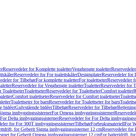
er
Reservedeler for Komplette toaletter
Vegghengte toaletter
Reservedeler
ttskåler
Reservedeler for For toalettskåler
Designplater
Reservedeler for 
edeler for Tilbehør
For komplette toaletter
For toalettseter
Reservedeler fo
aletter
Reservedeler for Vegghengte toaletter
Toaletter
Reservedeler for T
 Toalettseter
Toalettseter
Reservedeler for Toalettseter
Comfort toaletter
R
aletter
Comfort toalettseter
Reservedeler for Comfort toalettseter
Toaletts
letter
Toalettseter for barn
Reservedeler for Toalettseter for barn
Toaletts
e bidéer
Gulvstående bidéer
Tilbehør
Reservedeler for Tilbehør
Betjening
Sigma innbyggingssisterner
For Omega innbyggingssisterner
Reservedel
For Delta innbyggingssisterner
Reservedeler for For Delta innbyggingss
eler for For 300T innbyggingssisterner
Tilbehør
Forbruksmateriell
For W
ettdrift, for Geberit Sigma innbyggingssisterner 12 cm
Reservedeler for 
 egnet for Geberit Omega innbyggingssisterner 12 cm
For batteridrift, 