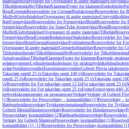
materialer
Reservedeler for Overganger til andre materialer
Utstyrstilko
Tilkoblingsmuffer
Tilbehør
Klammer
Fester for klammer
Endedeksler
Pa
Bend
Grenrør
Reservedeler for Grenrør
Reduksjoner
Reservedeler for 
Muffer
Kloforbindelser
Overganger til andre materialer
Utstyrstilkoblin
Rør
Formstykker
Reservedeler for Formstykker
Bend
Reservedeler for
formstykker
Reservedeler for SuperTube-formstykker
Bend
Reservedel
Muffer
Kloforbindelser
Overganger til andre materialer
Tilbehør
Reserve
Formstykker
Bend
Grenrør
Reduksjoner
Stakeluker
Reservedeler for St
formstykker
Bend
Spesialformstykker
Forbindelser
Reservedeler for For
Overganger til andre materialer
Gjengeforbindelser
Reservedeler for G
Tilslutningsbender
Tilkobliingsmuffer
Reservedeler for Tilkobliingsmuf
Spiralvannlåser
Tilbehør
Klammer
Fester for klammer
Bærende struktur
avløpssystemer
Lydisolering
Isoleringer for strukturlydutkobling
Isoleri
avløp
Ventilatorventiler
Energistoppeventiler
Geberit Pluvia takdreneri
Takavløp opptil 25 l/s
Takavløp oppti 100 l/s
Reservedeler for Takavløp
opptil 25 l/s
Reservedeler for Takavløp opptil 25 l/s
Takavløp oppti 100
l/s
Reservedeler for For takavløp oppti 12 l/s
For takavløp oppti 25 l/s
N
l/s
Reservedeler for For takavløp oppti 25 l/s
Fester
Festesystem d40–2
nettverkskomponenter og programvare
Verktøy
Verktøy til Geberit Flo
[1]
Reservedeler for Pressverktøy – kompatibilitet [1]
Pressverktøy – ko
Rørbearbeidingsverktøy
Trykkprøvingsplugg
Reservedeler for Trykkp
Geberit Mepla
Håndpressverktøy
Reservedeler for Håndpressverktøy
P
Presseverktøy kompatibilitet [2]
Rørbearbeidingsverktøy
Reservedeler 
Verktøy for Geberit Mapress
Presseverktøy kompatibilitet [1]
Reservede
kompatibilitet [1] / [2]
Reservedeler for Pressverktøy-kompatibilitet [1] 