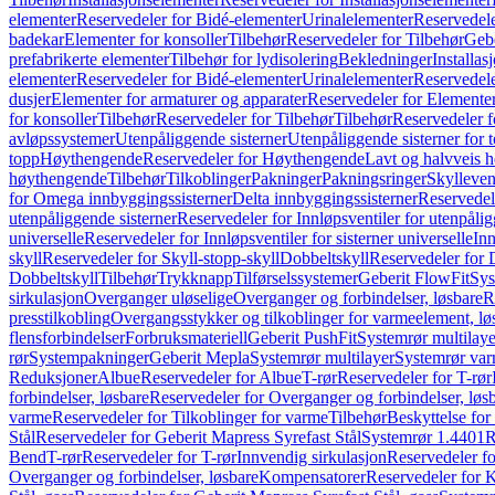
elementer
Reservedeler for Bidé-elementer
Urinalelementer
Reservedele
badekar
Elementer for konsoller
Tilbehør
Reservedeler for Tilbehør
Gebe
prefabrikerte elementer
Tilbehør for lydisolering
Bekledninger
Installas
elementer
Reservedeler for Bidé-elementer
Urinalelementer
Reservedele
dusjer
Elementer for armaturer og apparater
Reservedeler for Elementer
for konsoller
Tilbehør
Reservedeler for Tilbehør
Tilbehør
Reservedeler f
avløpssystemer
Utenpåliggende sisterner
Utenpåliggende sisterner for to
topp
Høythengende
Reservedeler for Høythengende
Lavt og halvveis 
høythengende
Tilbehør
Tilkoblinger
Pakninger
Pakningsringer
Skylleven
for Omega innbyggingssisterner
Delta innbyggingssisterner
Reservedel
utenpåliggende sisterner
Reservedeler for Innløpsventiler for utenpålig
universelle
Reservedeler for Innløpsventiler for sisterner universelle
Inn
skyll
Reservedeler for Skyll-stopp-skyll
Dobbeltskyll
Reservedeler for 
Dobbeltskyll
Tilbehør
Trykknapp
Tilførselssystemer
Geberit FlowFit
Sys
sirkulasjon
Overganger uløselige
Overganger og forbindelser, løsbare
R
presstilkobling
Overgangsstykker og tilkoblinger for varmeelement, lø
flensforbindelser
Forbruksmateriell
Geberit PushFit
Systemrør multilaye
rør
Systempakninger
Geberit Mepla
Systemrør multilayer
Systemrør var
Reduksjoner
Albue
Reservedeler for Albue
T-rør
Reservedeler for T-rør
forbindelser, løsbare
Reservedeler for Overganger og forbindelser, løs
varme
Reservedeler for Tilkoblinger for varme
Tilbehør
Beskyttelse for 
Stål
Reservedeler for Geberit Mapress Syrefast Stål
Systemrør 1.4401
R
Bend
T-rør
Reservedeler for T-rør
Innvendig sirkulasjon
Reservedeler fo
Overganger og forbindelser, løsbare
Kompensatorer
Reservedeler for 