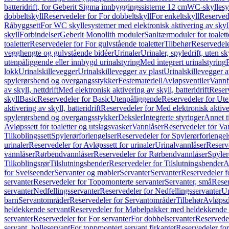
batteridrift, for Geberit Sigma innbyggingssisterne 12 cm
WC-skyllesys
dobbeltskyll
Reservedeler for For dobbeltskyll
For enkeltskyll
Reservede
Råbyggsett
For WC skyllesystemer med elektronisk aktivering av skyl
skyll
Forbindelser
Geberit Monolith moduler
Sanitærmoduler for toalett
toaletter
Reservedeler for For gulvstående toaletter
Tilbehør
Reservedele
vegghengte og gulvstående bidéer
Urinaler
Urinaler, spyledrift, uten s
utenpåliggende eller innbygd urinalstyring
Med integrert urinalstyring
lokk
Urinalskillevegger
Urinalskillevegger av plast
Urinalskillevegger a
spylerørsbend og overgangsstykker
Festemateriell
Avløpsventiler
Vannf
av skyll, nettdrift
Med elektronisk aktivering av skyll, batteridrift
Reserv
skyll
Basic
Reservedeler for Basic
Utenpåliggende
Reservedeler for Ut
aktivering av skyll, batteridrift
Reservedeler for Med elektronisk aktiveri
spylerørsbend og overgangsstykker
Deksler
Integrerte styringer
Annet t
Avløpssett for toaletter og utslagsvasker
Vannlåser
Reservedeler for Va
Tilkoblingssett
Spylerørforlengelser
Reservedeler for Spylerørforlengel
urinaler
Reservedeler for Avløpssett for urinaler
Urinalvannlåser
Reserv
vannlåser
Rørbendvannlåser
Reservedeler for Rørbendvannlåser
Spyler
Tilkoblingsrør
Tilslutningsbender
Reservedeler for Tilslutningsbender
A
for Sveiseender
Servanter og møbler
Servanter
Servanter
Reservedeler f
servanter
Reservedeler for Toppmonterte servanter
Servanter, små
Reser
servanter
Nedfellingsservanter
Reservedeler for Nedfellingsservanter
Un
barn
Servantområder
Reservedeler for Servantområder
Tilbehør
Avløpsd
heldekkende servant
Reservedeler for Møbelpakker med heldekkende 
servanter
Reservedeler for For servanter
For dobbelservanter
Reservedel
servant, bolleservant
For toppmontert servant firkantet
Reservedeler for