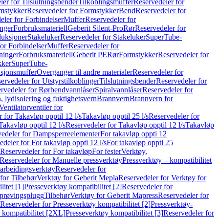
er for Tilslutningsbender
Tilkoblingsmuffer
Reservedeler for
mstykker
Reservedeler for Formstykker
Bend
Reservedeler for
eler for Forbindelser
Muffer
Reservedeler for
nger
Forbruksmateriell
Geberit Silent-Pro
Rør
Reservedeler for
duksjoner
Stakeluker
Reservedeler for Stakeluker
SuperTube-
or Forbindelser
Muffer
Reservedeler for
ninger
Forbruksmateriell
Geberit PE
Rør
Formstykker
Reservedeler for
kker
SuperTube-
nsjonsmuffer
Overganger til andre materialer
Reservedeler for
ervedeler for Utstyrstilkoblinger
Tilslutningsbender
Reservedeler for
rvedeler for Rørbendvannlåser
Spiralvannlåser
Reservedeler for
 lydisolering og fuktighetsvern
Brannvern
Brannvern for
Ventilatorventiler for
 for Takavløp opptil 12 l/s
Takavløp opptil 25 l/s
Reservedeler for
Takavløp opptil 12 l/s
Reservedeler for Takavløp opptil 12 l/s
Takavløp
edeler for Dampsperreelementer
For takavløp oppti 12
deler for For takavløp oppti 12 l/s
For takavløp oppti 25
Reservedeler for For takavløp
For fester
Verktøy,
Reservedeler for Manuelle pressverktøy
Pressverktøy – kompatibilitet
arbeidingsverktøy
Reservedeler for
for Tilbehør
Verktøy for Geberit Mepla
Reservedeler for Verktøy for
itet [1]
Presseverktøy kompatibilitet [2]
Reservedeler for
kprøvingsplugg
Tilbehør
Verktøy for Geberit Mapress
Reservedeler for
Reservedeler for Presseverktøy kompatibilitet [2]
Pressverktøy-
 kompatibilitet [2XL]
Presseverktøy kompatibilitet [3]
Reservedeler for