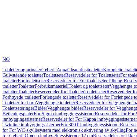
NO
Toaletter og urinaler
Geberit AquaClean dusjtoaletter
Komplette toalett
Gulvstående toaletter
Toalettseter
Reservedeler for Toalettseter
For toale
toaletter
For toalettseter
Reservedeler for For toalettseter
Tilbehør
Reserv
toaletter
Toaletter
Forbruksmateriell
Toalett og toalettseter
Vegghengte to
toaletter
Toaletter
Reservedeler for Toaletter
Toalettseter
Reservedeler for
Forhøyede toaletter
Forlengede toaletter
Reservedeler for Forlengede to
Toaletter for barn
Vegghengte toaletter
Reservedeler for Vegghengte toa
Toalettseteringer
Bidéer
Vegghengte bidéer
Reservedeler for Vegghengt
Betjeningsplater
For Sigma innbyggingssisterner
Reservedeler for For 
innbyggingssisterner
Reservedeler for For Kappa innbyggingssisterner
Twinline innbyggingssisterner
For 300T innbyggingssisterner
Reserved
for For WC-skyllesystem med elektronisk aktivering av skylling
For n
for Geberit Omega innbyggingssisterner 12 cm
Reservedeler for Ikke