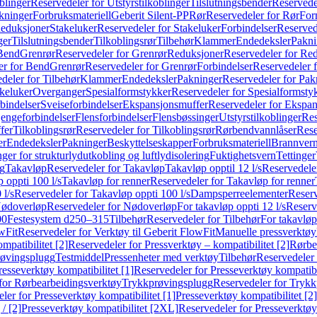
blinger
Reservedeler for Utstyrstilkoblinger
Tilslutningsbender
Reservedel
kninger
Forbruksmateriell
Geberit Silent-PP
Rør
Reservedeler for Rør
For
Reduksjoner
Stakeluker
Reservedeler for Stakeluker
Forbindelser
Reserved
ger
Tilslutningsbender
Tilkoblingsrør
Tilbehør
Klammer
Endedeksler
Pakni
 Bend
Grenrør
Reservedeler for Grenrør
Reduksjoner
Reservedeler for Re
er for Bend
Grenrør
Reservedeler for Grenrør
Forbindelser
Reservedeler f
deler for Tilbehør
Klammer
Endedeksler
Pakninger
Reservedeler for Pak
akeluker
Overganger
Spesialformstykker
Reservedeler for Spesialformsty
bindelser
Sveiseforbindelser
Ekspansjonsmuffer
Reservedeler for Ekspa
jengeforbindelser
Flensforbindelser
Flensbøssinger
Utstyrstilkoblinger
Res
fer
Tilkoblingsrør
Reservedeler for Tilkoblingsrør
Rørbendvannlåser
Rese
er
Endedeksler
Pakninger
Beskyttelseskapper
Forbruksmateriell
Brannvern,
nger for strukturlydutkobling og luftlydisolering
Fuktighetsvern
Tettinger
ng
Takavløp
Reservedeler for Takavløp
Takavløp opptil 12 l/s
Reservedeler
 oppti 100 l/s
Takavløp for renner
Reservedeler for Takavløp for renner
 l/s
Reservedeler for Takavløp oppti 100 l/s
Dampsperreelementer
Reserv
ødoverløp
Reservedeler for Nødoverløp
For takavløp oppti 12 l/s
Reserve
00
Festesystem d250–315
Tilbehør
Reservedeler for Tilbehør
For takavløp
wFit
Reservedeler for Verktøy til Geberit FlowFit
Manuelle pressverktøy
mpatibilitet [2]
Reservedeler for Pressverktøy – kompatibilitet [2]
Rørbe
røvingsplugg
Testmiddel
Pressenheter med verktøy
Tilbehør
Reservedeler 
resseverktøy kompatibilitet [1]
Reservedeler for Presseverktøy kompatibil
for Rørbearbeidingsverktøy
Trykkprøvingsplugg
Reservedeler for Tryk
ler for Presseverktøy kompatibilitet [1]
Presseverktøy kompatibilitet [2]
/ [2]
Presseverktøy kompatibilitet [2XL]
Reservedeler for Presseverktøy