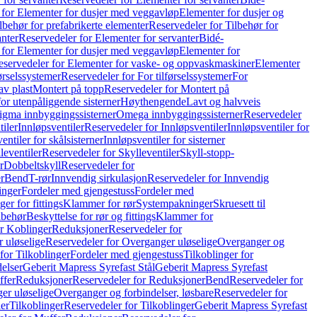
 for Elementer for dusjer med veggavløp
Elementer for dusjer og
lbehør for prefabrikerte elementer
Reservedeler for Tilbehør for
anter
Reservedeler for Elementer for servanter
Bidé-
 for Elementer for dusjer med veggavløp
Elementer for
eservedeler for Elementer for vaske- og oppvaskmaskiner
Elementer
førselssystemer
Reservedeler for For tilførselssystemer
For
av plast
Montert på topp
Reservedeler for Montert på
for utenpåliggende sisterner
Høythengende
Lavt og halvveis
Sigma innbyggingssisterner
Omega innbyggingssisterner
Reservedeler
tiler
Innløpsventiler
Reservedeler for Innløpsventiler
Innløpsventiler for
ntiler for skålsisterner
Innløpsventiler for sisterner
leventiler
Reservedeler for Skylleventiler
Skyll-stopp-
r
Dobbeltskyll
Reservedeler for
r
Bend
T-rør
Innvendig sirkulasjon
Reservedeler for Innvendig
inger
Fordeler med gjengestuss
Fordeler med
ger for fittings
Klammer for rør
Systempakninger
Skruesett til
lbehør
Beskyttelse for rør og fittings
Klammer for
or Koblinger
Reduksjoner
Reservedeler for
 uløselige
Reservedeler for Overganger uløselige
Overganger og
for Tilkoblinger
Fordeler med gjengestuss
Tilkoblinger for
delser
Geberit Mapress Syrefast Stål
Geberit Mapress Syrefast
ffer
Reduksjoner
Reservedeler for Reduksjoner
Bend
Reservedeler for
er uløselige
Overganger og forbindelser, løsbare
Reservedeler for
er
Tilkoblinger
Reservedeler for Tilkoblinger
Geberit Mapress Syrefast