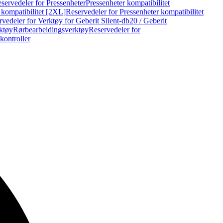
servedeler for Pressenheter
Pressenheter kompatibilitet
 kompatibilitet [2XL]
Reservedeler for Pressenheter kompatibilitet
vedeler for Verktøy for Geberit Silent-db20 / Geberit
rktøy
Rørbearbeidingsverktøy
Reservedeler for
kontroller