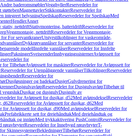
r Andre baderomsmøbler
Vegghyller
Reservedeler for
t støtteben
Magnettavler
Stikkontakter
Reservedeler for
n integrert belysning
Speilskap
Reservedeler for Speilskap
Med
menter
Hendler
Annet
tativ, nettdrift
Stativmontering, batteridrift
Reservedeler for
grep
Veggmontasje, nettdrift
Reservedeler for Veggmontasje,
 for For servantkraner
Utstyrstilkoblinger for vaskeområde,
ndvannlåser
Dykkrørvannlåser for servanter
Reservedeler for
ssbeparende modell
Innfelte vannlåser
Reservedeler for Innfelte
linger
Pakninger
Sveiseender
Innbyggingssisterner
Avløpssett for
eservedeler for
r for Tilbehør
Avløpssett for maskiner
Reservedeler for Avløpssett for
r
Reservedeler for Utenpåliggende vannlåser
Tilkoblinger
Reservedeler
tningsbender
Reservedeler for
hør
Dusjløsninger og badekar
Dusjer
Gulvdrenering for
ukrenner
Dusjgulvavløp
Reservedeler for Dusjgulvavløp
Tilbehør til
il veggsluk
Dusjkar og dusjgulv
Dusjgulv av
rvedeler for Avløpsett for dusjkar, d52
Med avløpsdeksel
Reservedeler
r, d62
Reservedeler for Avløpssett for dusjkar, d62
Med
 for Avløpssett for dusjkar, d90
Med avløpsdeksel
Reservedeler for
tak
Prefabrikkerte sett for dreiehåndtak
Med dreiehåndtak og
iehåndtak og innløp
Med trykkaktivering PushControl
Reservedeler for
 røravbryter
Reservedeler for Innebygd røravbryter
T-
 for Skinnesystemer
Bekledninger
Tilbehør
Reservedeler for
 for servanter
Reservedeler for Elementer for servanter
Bidé-