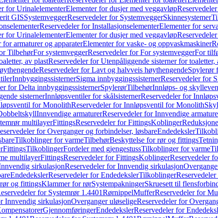
r for Urinalelementer
Elementer for dusjer med veggavløp
Reservedeler
rit GIS
Systemvegger
Reservedeler for Systemvegger
Skinnesystemer
Ti
jonselementer
Reservedeler for Installasjonselementer
Elementer for serv
r for Urinalelementer
Elementer for dusjer med veggavløp
Reservedeler
 for armaturer og apparater
Elementer for vaske- og oppvaskmaskiner
R
or Tilbehør
For systemvegger
Reservedeler for For systemvegger
For til
aletter, av plast
Reservedeler for Utenpåliggende sisterner for toaletter, 
høythengende
Reservedeler for Lavt og halvveis høythengende
Spylerør 
tiler
Innbyggingssisterner
Sigma innbyggingssisterner
Reservedeler for 
er for Delta innbyggingssisterner
Spylerør
Tilbehør
Innløps- og skylleven
gende sisterner
Innløpsventiler for skålsisterner
Reservedeler for Innløpsve
løpsventil for Monolith
Reservedeler for Innløpsventil for Monolith
Skyl
Dobbeltskyll
Innvendige armaturer
Reservedeler for Innvendige armature
temrør multilayer
Fittings
Reservedeler for Fittings
Koblinger
Reduksjone
eservedeler for Overganger og forbindelser, løsbare
Endedeksler
Tilkobl
sbare
Tilkoblinger for varme
Tilbehør
Beskyttelse for rør og fittings
Tetnin
r
Fittings
Tilkoblinger
Fordeler med gjengestuss
Tilkoblinger for varme
Ti
me multilayer
Fittings
Reservedeler for Fittings
Koblinger
Reservedeler f
Innvendig sirkulasjon
Reservedeler for Innvendig sirkulasjon
Overganger
bare
Endedeksler
Reservedeler for Endedeksler
Tilkoblinger
Reservedeler 
rør og fittings
Klammer for rør
Systempakninger
Skruesett til flensforbin
eservedeler for Systemrør 1.4401
Rørnippel
Muffer
Reservedeler for Mu
r Innvendig sirkulasjon
Overganger uløselige
Reservedeler for Overgang
Kompensatorer
Gjennomføringer
Endedeksler
Reservedeler for Endedeksl