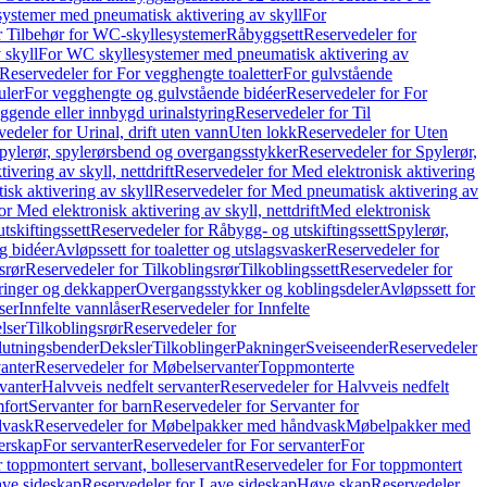
ystemer med pneumatisk aktivering av skyll
For
r Tilbehør for WC-skyllesystemer
Råbyggsett
Reservedeler for
 skyll
For WC skyllesystemer med pneumatisk aktivering av
Reservedeler for For vegghengte toaletter
For gulvstående
uler
For vegghengte og gulvstående bidéer
Reservedeler for For
iggende eller innbygd urinalstyring
Reservedeler for Til
edeler for Urinal, drift uten vann
Uten lokk
Reservedeler for Uten
pylerør, spylerørsbend og overgangsstykker
Reservedeler for Spylerør,
ivering av skyll, nettdrift
Reservedeler for Med elektronisk aktivering
sk aktivering av skyll
Reservedeler for Med pneumatisk aktivering av
r Med elektronisk aktivering av skyll, nettdrift
Med elektronisk
tskiftingssett
Reservedeler for Råbygg- og utskiftingssett
Spylerør,
og bidéer
Avløpssett for toaletter og utslagsvasker
Reservedeler for
srør
Reservedeler for Tilkoblingsrør
Tilkoblingssett
Reservedeler for
ringer og dekkapper
Overgangsstykker og koblingsdeler
Avløpssett for
ser
Innfelte vannlåser
Reservedeler for Innfelte
lser
Tilkoblingsrør
Reservedeler for
slutningsbender
Deksler
Tilkoblinger
Pakninger
Sveiseender
Reservedeler
anter
Reservedeler for Møbelservanter
Toppmonterte
vanter
Halvveis nedfelt servanter
Reservedeler for Halvveis nedfelt
fort
Servanter for barn
Reservedeler for Servanter for
dvask
Reservedeler for Møbelpakker med håndvask
Møbelpakker med
erskap
For servanter
Reservedeler for For servanter
For
 toppmontert servant, bolleservant
Reservedeler for For toppmontert
ve sideskap
Reservedeler for Lave sideskap
Høye skap
Reservedeler