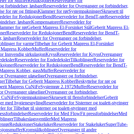
ler for Muffer
Reduksjoner
Reservedeler for
g forbindelser, løsbare
Reservedeler for Overganger og forbindelser,
se for rør og fittings
Klammer for rør
Systempakninger
Skruesett til
edeler for Reduksjoner
Bend
Reservedeler for Bend
T-rør
Reservedeler
indelser, løsbare
Kompensatorer
Reservedeler for
lammer for rør
Geberit Mapress El-Forsinket Stål
Geberit Mapress El-
ner
Reservedeler for Reduksjoner
Bend
Reservedeler for Bend
T-
, løsbare
Reservedeler for Overganger og forbindelser,
oblinger for varme
Tilbehør for Geberit Mapress El-Forsinket
t Mapress Kobber
Muffer
Reservedeler for
or Innvendig sirkulasjon
Kryss
Reservedeler for Kryss
Overganger
deksler
Reservedeler for Endedeksler
Tilkoblinger
Reservedeler for
ksjoner
Reservedeler for Reduksjoner
Bend
Reservedeler for Bend
T-
 Mapress Kobber, gass
Muffer
Reservedeler for
or Overganger uløselige
Overganger og forbindelser,
ger
Tilbehør for Geberit Mapress Kobber
Beskyttelse for rør og
berit Mapress CuNiFe
Systemrør 2.1972
Muffer
Reservedeler for
or Overganger uløselige
Overganger og forbindelser,
ss CuNiFe
Systempakninger
Skruesett til flensforbindelser
Geberit
nger med hygienespyling
Reservedeler for Sisterner og toalett-styringer
er for Tilbehør til sisterner og toalett-styringer med
essforbindelser
Reservedeler for Med FlowFit pressforbindelser
Med
blinger
Tilbakeslagsventiler
Med Mapress
enrør
Reduksjoner
Stakeluker
Reservedeler for Stakeluker
SuperTube-
nsjonsmuffer
Kromstålkoblinger
Overganger til andre