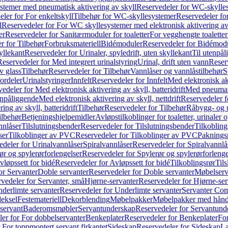
temer med pneumatisk aktivering av skyll
Reservedeler for WC-skylles
ler for For enkeltskyll
Tilbehør for WC-skyllesystemer
Reservedeler fo
l
Reservedeler for For WC skyllesystemer med elektronisk aktivering av
er
Reservedeler for Sanitærmoduler for toaletter
For vegghengte toaletter
r for Tilbehør
Forbruksmateriell
Bidémoduler
Reservedeler for Bidémod
kyllekant
Reservedeler for Urinaler, spyledrift, uten skyllekant
Til utenpål
Reservedeler for Med integrert urinalstyring
Urinal, drift uten vann
Reserv
v glass
Tilbehør
Reservedeler for Tilbehør
Vannlåser og vannlåstilbehør
S
ordeler
Urinalstyringer
Innfelt
Reservedeler for Innfelt
Med elektronisk akt
edeler for Med elektronisk aktivering av skyll, batteridrift
Med pneumati
enpåliggende
Med elektronisk aktivering av skyll, nettdrift
Reservedeler fo
ng av skyll, batteridrift
Tilbehør
Reservedeler for Tilbehør
Råbygg- og u
ilbehør
Betjeningshjelpemidler
Avløpstilkoblinger for toaletter, urinaler 
nnlåser
Tilslutningsbender
Reservedeler for Tilslutningsbender
Tilkobling
ser
Tilkoblinger av PVC
Reservedeler for Tilkoblinger av PVC
Paknings
edeler for Urinalvannlåser
Spiralvannlåser
Reservedeler for Spiralvannlå
ør og spylerørforlengelser
Reservedeler for Spylerør og spylerørforlenge
vløpssett for bidé
Reservedeler for Avløpssett for bidé
Tilkoblingsrør
Til
or Servanter
Doble servanter
Reservedeler for Doble servanter
Møbelserv
vedeler for Servanter, små
Hjørne-servanter
Reservedeler for Hjørne-ser
derlimte servanter
Reservedeler for Underlimte servanter
Servanter Com
eksel
Festemateriell
Dekorblending
Møbelpakker
Møbelpakker med hån
servant
Baderomsmøbler
Servantunderskap
Reservedeler for Servantund
er for For dobbelservanter
Benkeplater
Reservedeler for Benkeplater
For
 For toppmontert servant firkantet
Sideskap
Reservedeler for Sideskap
La