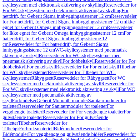
skyllesystem med elektronisk aktivering av skylling
Reservedeler for
For WC-skyllesystem med elektronisk aktivering av skylling
For
nettdrift, for Geberit Sigma innbyggingssisterner 12 cm
Reservedeler
for For nettdrift, for Geberit Sigma innbyggingssisterner 12 cm
Ikke
egnet for Geberit Omega innbyggingssisterner 12 cm
Reservedeler
for Ikke egnet for Geberit Omega innbyggingssisterner 12 cm
For
batteridrift, for Geberit Sigma innbyggingssisterne 12
cm
Reservedeler for For batteridrift, for Geberit Sigma
innbyggingssisterne 12 cm
WC-skyllesystemer med pneumatisk
aktivering av skyll
Reservedeler for WC-skyllesystemer med
pneumatisk aktivering av skyll
For dobbeltskyll
Reservedeler for For
dobbeltskyll
For enkeltskyll
Reservedeler for For enkeltskyll
Tilbehør
for WC-skyllesystemer
Reservedeler for Tilbehør for WC-
skyllesystemer
Råbyggsett
Reservedeler for Råbyggsett
For WC
skyllesystemer med elektronisk aktivering av skyll
Reservedeler for
For WC skyllesystemer med elektronisk aktivering av skyll
For WC
skyllesystemer med pneumatisk aktivering av
skyll
Forbindelser
Geberit Monolith moduler
Sanitærmoduler for
toaletter
Reservedeler for Sanitærmoduler for toaletter
For
vegghengte toaletter
Reservedeler for For vegghengte toaletter
For
gulvstående toaletter
Reservedeler for For gulvstående
toaletter
Tilbehør
Reservedeler for
Tilbehør
Forbruksmateriell
Bidémoduler
Reservedeler for
Bidémoduler
For vegghengte og gulvstående bidéer
Reservedeler for
For vegghengte og gulvstående bidéer
Urinaler
Urinaler, spyledrift,