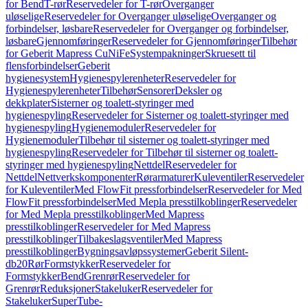
for Bend
T-rør
Reservedeler for T-rør
Overganger
uløselige
Reservedeler for Overganger uløselige
Overganger og
forbindelser, løsbare
Reservedeler for Overganger og forbindelser,
løsbare
Gjennomføringer
Reservedeler for Gjennomføringer
Tilbehør
for Geberit Mapress CuNiFe
Systempakninger
Skruesett til
flensforbindelser
Geberit
hygienesystem
Hygienespylerenheter
Reservedeler for
Hygienespylerenheter
Tilbehør
Sensorer
Deksler og
dekkplater
Sisterner og toalett-styringer med
hygienespyling
Reservedeler for Sisterner og toalett-styringer med
hygienespyling
Hygienemoduler
Reservedeler for
Hygienemoduler
Tilbehør til sisterner og toalett-styringer med
hygienespyling
Reservedeler for Tilbehør til sisterner og toalett-
styringer med hygienespyling
Nettdel
Reservedeler for
Nettdel
Nettverkskomponenter
Rørarmaturer
Kuleventiler
Reservedeler
for Kuleventiler
Med FlowFit pressforbindelser
Reservedeler for Med
FlowFit pressforbindelser
Med Mepla presstilkoblinger
Reservedeler
for Med Mepla presstilkoblinger
Med Mapress
presstilkoblinger
Reservedeler for Med Mapress
presstilkoblinger
Tilbakeslagsventiler
Med Mapress
presstilkoblinger
Bygningsavløpssystemer
Geberit Silent-
db20
Rør
Formstykker
Reservedeler for
Formstykker
Bend
Grenrør
Reservedeler for
Grenrør
Reduksjoner
Stakeluker
Reservedeler for
Stakeluker
SuperTube-