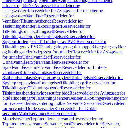
tilbehør
Betjeningshjelpemidler
Avløpstilkoblinger for toaletter,
urinaler og bidéer
Avløpssett for toaletter og
utslagsvasker
Reservedeler for Avløpssett for toaletter og
utslagsvasker
Vannlåser
Reservedeler for
Vannlåser
Tilslutningsbender
Reservedeler for
Tilslutningsbender
Tilkoblingsrør
Reservedeler for
Tilkoblingsrør
Tilkoblingssett
Reservedeler for
Tilkoblingssett
Spylerørforlengelser
Reservedeler for
Spylerørforlengelser
Tilkoblinger av PVC
Reservedeler for
Tilkoblinger av PVC
Pakningsringer og dekkapper
Overgangsstykker
og koblingsdeler
Avløpssett for urinaler
Reservedeler for Avløpssett
for urinaler
Urinalvannlåser
Reservedeler for
Urinalvannlåser
Spiralvannlåser
Reservedeler for
Spiralvannlåser
Innfelte vannlåser
Reservedeler for Innfelte
vannlåser
Rørbendvannlåser
Reservedeler for
Rørbendvannlåser
Spylerør og spylerørforlengelser
Reservedeler for
Spylerør og spylerørforlengelser
Tilkoblingsrør
Reservedeler for
Tilkoblingsrør
Tilslutningsbender
Reservedeler for
Tilslutningsbender
Avløpssett for bidé
Reservedeler for Avløpssett for
bidé
Tilkoblingsrør
Tilslutningsbender
Deksler
Tilkoblinger
Pakninger
Sv
for Sveiseender
Servanter og møbler
Servanter
Servanter
Reservedeler
for Servanter
Doble servanter
Reservedeler for Doble
servanter
Møbelservanter
Reservedeler for
Møbelservanter
Toppmonterte servanter
Reservedeler for
Toppmonterte servanter
Servanter, små
Reservedeler for Servanter,