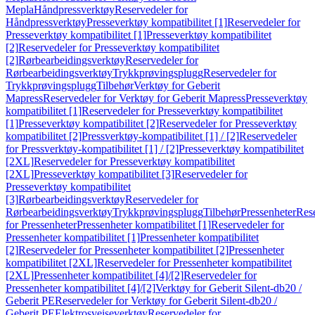
Mepla
Håndpressverktøy
Reservedeler for
Håndpressverktøy
Presseverktøy kompatibilitet [1]
Reservedeler for
Presseverktøy kompatibilitet [1]
Presseverktøy kompatibilitet
[2]
Reservedeler for Presseverktøy kompatibilitet
[2]
Rørbearbeidingsverktøy
Reservedeler for
Rørbearbeidingsverktøy
Trykkprøvingsplugg
Reservedeler for
Trykkprøvingsplugg
Tilbehør
Verktøy for Geberit
Mapress
Reservedeler for Verktøy for Geberit Mapress
Presseverktøy
kompatibilitet [1]
Reservedeler for Presseverktøy kompatibilitet
[1]
Presseverktøy kompatibilitet [2]
Reservedeler for Presseverktøy
kompatibilitet [2]
Pressverktøy-kompatibilitet [1] / [2]
Reservedeler
for Pressverktøy-kompatibilitet [1] / [2]
Presseverktøy kompatibilitet
[2XL]
Reservedeler for Presseverktøy kompatibilitet
[2XL]
Presseverktøy kompatibilitet [3]
Reservedeler for
Presseverktøy kompatibilitet
[3]
Rørbearbeidingsverktøy
Reservedeler for
Rørbearbeidingsverktøy
Trykkprøvingsplugg
Tilbehør
Pressenheter
Res
for Pressenheter
Pressenheter kompatibilitet [1]
Reservedeler for
Pressenheter kompatibilitet [1]
Pressenheter kompatibilitet
[2]
Reservedeler for Pressenheter kompatibilitet [2]
Pressenheter
kompatibilitet [2XL]
Reservedeler for Pressenheter kompatibilitet
[2XL]
Pressenheter kompatibilitet [4]/[2]
Reservedeler for
Pressenheter kompatibilitet [4]/[2]
Verktøy for Geberit Silent-db20 /
Geberit PE
Reservedeler for Verktøy for Geberit Silent-db20 /
Geberit PE
Elektrosveiseverktøy
Reservedeler for