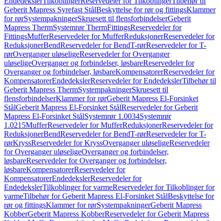
Endedeksler
Tilkoblinger
Reservedeler for Tilkoblinger
Tilbehør til
Geberit Mapress Syrefast Stål
Beskyttelse for rør og fittings
Klammer
for rør
Systempakninger
Skruesett til flensforbindelser
Geberit
Mapress Therm
Systemrør Therm
Fittings
Reservedeler for
Fittings
Muffer
Reservedeler for Muffer
Reduksjoner
Reservedeler for
Reduksjoner
Bend
Reservedeler for Bend
T-rør
Reservedeler for T-
rør
Overganger uløselige
Reservedeler for Overganger
uløselige
Overganger og forbindelser, løsbare
Reservedeler for
Overganger og forbindelser, løsbare
Kompensatorer
Reservedeler for
Kompensatorer
Endedeksler
Reservedeler for Endedeksler
Tilbehør til
Geberit Mapress Therm
Systempakninger
Skruesett til
flensforbindelser
Klammer for rør
Geberit Mapress El-Forsinket
Stål
Geberit Mapress El-Forsinket Stål
Reservedeler for Geberit
Mapress El-Forsinket Stål
Systemrør 1.0034
Systemrør
1.0215
Muffer
Reservedeler for Muffer
Reduksjoner
Reservedeler for
Reduksjoner
Bend
Reservedeler for Bend
T-rør
Reservedeler for T-
rør
Kryss
Reservedeler for Kryss
Overganger uløselige
Reservedeler
for Overganger uløselige
Overganger og forbindelser,
løsbare
Reservedeler for Overganger og forbindelser,
løsbare
Kompensatorer
Reservedeler for
Kompensatorer
Endedeksler
Reservedeler for
Endedeksler
Tilkoblinger for varme
Reservedeler for Tilkoblinger for
varme
Tilbehør for Geberit Mapress El-Forsinket Stål
Beskyttelse for
rør og fittings
Klammer for rør
Systempakninger
Geberit Mapress
Kobber
Geberit Mapress Kobber
Reservedeler for Geberit Mapress