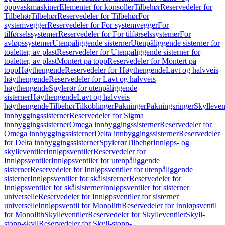
oppvaskmaskiner
Elementer for konsoller
Tilbehør
Reservedeler for
Tilbehør
Tilbehør
Reservedeler for Tilbehør
For
systemvegger
Reservedeler for For systemvegger
For
tilførselssystemer
Reservedeler for For tilførselssystemer
For
avløpssystemer
Utenpåliggende sisterner
Utenpåliggende sisterner for
toaletter, av plast
Reservedeler for Utenpåliggende sisterner for
toaletter, av plast
Montert på topp
Reservedeler for Montert på
topp
Høythengende
Reservedeler for Høythengende
Lavt og halvveis
høythengende
Reservedeler for Lavt og halvveis
høythengende
Spylerør for utenpåliggende
sisterner
Høythengende
Lavt og halvveis
høythengende
Tilbehør
Tilkoblinger
Pakninger
Pakningsringer
Skylleven
innbyggingssisterner
Reservedeler for Sigma
innbyggingssisterner
Omega innbyggingssisterner
Reservedeler for
Omega innbyggingssisterner
Delta innbyggingssisterner
Reservedeler
for Delta innbyggingssisterner
Spylerør
Tilbehør
Innløps- og
skylleventiler
Innløpsventiler
Reservedeler for
Innløpsventiler
Innløpsventiler for utenpåliggende
sisterner
Reservedeler for Innløpsventiler for utenpåliggende
sisterner
Innløpsventiler for skålsisterner
Reservedeler for
Innløpsventiler for skålsisterner
Innløpsventiler for sisterner
universelle
Reservedeler for Innløpsventiler for sisterner
universelle
Innløpsventil for Monolith
Reservedeler for Innløpsventil
for Monolith
Skylleventiler
Reservedeler for Skylleventiler
Skyll-
stopp-skyll
Reservedeler for Skyll-stopp-