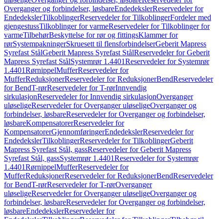
Overganger og forbindelser, løsbare
Endedeksler
Reservedeler for
Endedeksler
Tilkoblinger
Reservedeler for Tilkoblinger
Fordeler med
gjengestuss
Tilkoblinger for varme
Reservedeler for Tilkoblinger for
varme
Tilbehør
Beskyttelse for rør og fittings
Klammer for
rør
Systempakninger
Skruesett til flensforbindelser
Geberit Mapress
Syrefast Stål
Geberit Mapress Syrefast Stål
Reservedeler for Geberit
Mapress Syrefast Stål
Systemrør 1.4401
Reservedeler for Systemrør
1.4401
Rørnippel
Muffer
Reservedeler for
Muffer
Reduksjoner
Reservedeler for Reduksjoner
Bend
Reservedeler
for Bend
T-rør
Reservedeler for T-rør
Innvendig
sirkulasjon
Reservedeler for Innvendig sirkulasjon
Overganger
uløselige
Reservedeler for Overganger uløselige
Overganger og
forbindelser, løsbare
Reservedeler for Overganger og forbindelser,
løsbare
Kompensatorer
Reservedeler for
Kompensatorer
Gjennomføringer
Endedeksler
Reservedeler for
Endedeksler
Tilkoblinger
Reservedeler for Tilkoblinger
Geberit
Mapress Syrefast Stål, gass
Reservedeler for Geberit Mapress
Syrefast Stål, gass
Systemrør 1.4401
Reservedeler for Systemrør
1.4401
Rørnippel
Muffer
Reservedeler for
Muffer
Reduksjoner
Reservedeler for Reduksjoner
Bend
Reservedeler
for Bend
T-rør
Reservedeler for T-rør
Overganger
uløselige
Reservedeler for Overganger uløselige
Overganger og
forbindelser, løsbare
Reservedeler for Overganger og forbindelser,
løsbare
Endedeksler
Reservedeler for