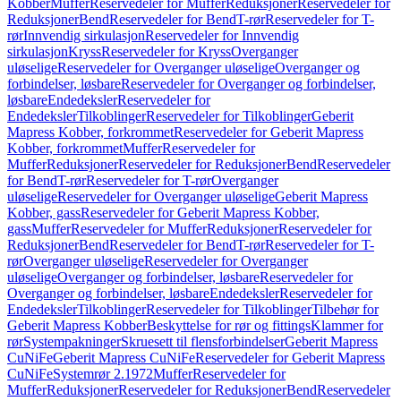
Kobber
Muffer
Reservedeler for Muffer
Reduksjoner
Reservedeler for
Reduksjoner
Bend
Reservedeler for Bend
T-rør
Reservedeler for T-
rør
Innvendig sirkulasjon
Reservedeler for Innvendig
sirkulasjon
Kryss
Reservedeler for Kryss
Overganger
uløselige
Reservedeler for Overganger uløselige
Overganger og
forbindelser, løsbare
Reservedeler for Overganger og forbindelser,
løsbare
Endedeksler
Reservedeler for
Endedeksler
Tilkoblinger
Reservedeler for Tilkoblinger
Geberit
Mapress Kobber, forkrommet
Reservedeler for Geberit Mapress
Kobber, forkrommet
Muffer
Reservedeler for
Muffer
Reduksjoner
Reservedeler for Reduksjoner
Bend
Reservedeler
for Bend
T-rør
Reservedeler for T-rør
Overganger
uløselige
Reservedeler for Overganger uløselige
Geberit Mapress
Kobber, gass
Reservedeler for Geberit Mapress Kobber,
gass
Muffer
Reservedeler for Muffer
Reduksjoner
Reservedeler for
Reduksjoner
Bend
Reservedeler for Bend
T-rør
Reservedeler for T-
rør
Overganger uløselige
Reservedeler for Overganger
uløselige
Overganger og forbindelser, løsbare
Reservedeler for
Overganger og forbindelser, løsbare
Endedeksler
Reservedeler for
Endedeksler
Tilkoblinger
Reservedeler for Tilkoblinger
Tilbehør for
Geberit Mapress Kobber
Beskyttelse for rør og fittings
Klammer for
rør
Systempakninger
Skruesett til flensforbindelser
Geberit Mapress
CuNiFe
Geberit Mapress CuNiFe
Reservedeler for Geberit Mapress
CuNiFe
Systemrør 2.1972
Muffer
Reservedeler for
Muffer
Reduksjoner
Reservedeler for Reduksjoner
Bend
Reservedeler