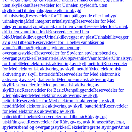
uten skyllekant
Reservedeler for Urinaler, spyledrift, uten
skyllekant
Til utenpåliggende eller innbygd
urinalstyring
Reservedeler for Til utenpåliggende eller innbygd
urinalstyring
Med integrert urinalstyring
Reservedeler for Med
integrert urinalstyring
Urinal, drift uten vann
Reservedeler for Urinal,
drift uten vann
Uten lokk
Reservedeler for Uten
lokk
Urinalskillevegger
Urinalskillevegger av plast
Urinalskillevegger
av glass
Tilbehør
Reservedeler for Tilbehør
Vannlåser og
vannlåstilbehør
Spylerør, spylerørsbend og
overgangsstykker
Reservedeler for Spylerør, spylerørsbend og
overgangsstykker
Festemateriell
Avløpsventiler
Vannfordeler
Urinalstyr
for Innfelt
Med elektronisk aktivering av skyll, nettdrift
Reservedeler
for Med elektronisk aktivering av skyll, nettdrift
Med elektronisk
aktivering av skyll, batteridrift
Reservedeler for Med elektronisk
aktivering av skyll, batteridrift
Med pneumatisk aktivering av
skyll
Reservedeler for Med pneumatisk aktivering av
skyll
Basic
Reservedeler for Basic
Utenpåliggende
Reservedeler for
Utenpåliggende
Med elektronisk aktivering av skyll,
nettdrift
Reservedeler for Med elektronisk aktivering av skyll,
nettdrift
Med elektronisk aktivering av skyll, batteridrift
Reservedeler
for Med elektronisk aktivering av skyll,
batteridrift
Tilbehør
Reservedeler for Tilbehør
Råbygg- og
utskiftingssett
Reservedeler for Råbygg- og utskiftingssett
Spylerør,
spylerørsbend og overgangsstykker
Deksler
Integrerte styringer
Annet