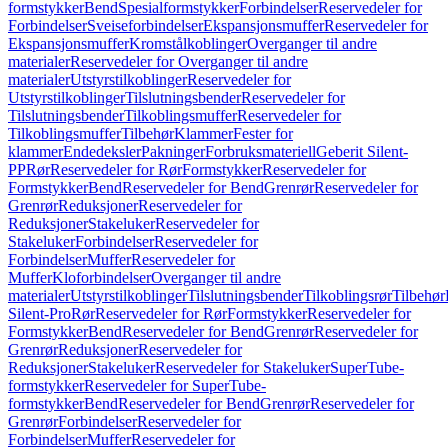
formstykker
Bend
Spesialformstykker
Forbindelser
Reservedeler for
Forbindelser
Sveiseforbindelser
Ekspansjonsmuffer
Reservedeler for
Ekspansjonsmuffer
Kromstålkoblinger
Overganger til andre
materialer
Reservedeler for Overganger til andre
materialer
Utstyrstilkoblinger
Reservedeler for
Utstyrstilkoblinger
Tilslutningsbender
Reservedeler for
Tilslutningsbender
Tilkoblingsmuffer
Reservedeler for
Tilkoblingsmuffer
Tilbehør
Klammer
Fester for
klammer
Endedeksler
Pakninger
Forbruksmateriell
Geberit Silent-
PP
Rør
Reservedeler for Rør
Formstykker
Reservedeler for
Formstykker
Bend
Reservedeler for Bend
Grenrør
Reservedeler for
Grenrør
Reduksjoner
Reservedeler for
Reduksjoner
Stakeluker
Reservedeler for
Stakeluker
Forbindelser
Reservedeler for
Forbindelser
Muffer
Reservedeler for
Muffer
Kloforbindelser
Overganger til andre
materialer
Utstyrstilkoblinger
Tilslutningsbender
Tilkoblingsrør
Tilbehør
Silent-Pro
Rør
Reservedeler for Rør
Formstykker
Reservedeler for
Formstykker
Bend
Reservedeler for Bend
Grenrør
Reservedeler for
Grenrør
Reduksjoner
Reservedeler for
Reduksjoner
Stakeluker
Reservedeler for Stakeluker
SuperTube-
formstykker
Reservedeler for SuperTube-
formstykker
Bend
Reservedeler for Bend
Grenrør
Reservedeler for
Grenrør
Forbindelser
Reservedeler for
Forbindelser
Muffer
Reservedeler for