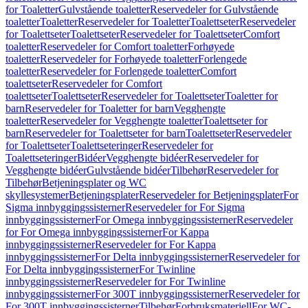
for Toaletter
Gulvstående toaletter
Reservedeler for Gulvstående
toaletter
Toaletter
Reservedeler for Toaletter
Toalettseter
Reservedeler
for Toalettseter
Toalettseter
Reservedeler for Toalettseter
Comfort
toaletter
Reservedeler for Comfort toaletter
Forhøyede
toaletter
Reservedeler for Forhøyede toaletter
Forlengede
toaletter
Reservedeler for Forlengede toaletter
Comfort
toalettseter
Reservedeler for Comfort
toalettseter
Toalettseter
Reservedeler for Toalettseter
Toaletter for
barn
Reservedeler for Toaletter for barn
Vegghengte
toaletter
Reservedeler for Vegghengte toaletter
Toalettseter for
barn
Reservedeler for Toalettseter for barn
Toalettseter
Reservedeler
for Toalettseter
Toalettseteringer
Reservedeler for
Toalettseteringer
Bidéer
Vegghengte bidéer
Reservedeler for
Vegghengte bidéer
Gulvstående bidéer
Tilbehør
Reservedeler for
Tilbehør
Betjeningsplater og WC
skyllesystemer
Betjeningsplater
Reservedeler for Betjeningsplater
For
Sigma innbyggingssisterner
Reservedeler for For Sigma
innbyggingssisterner
For Omega innbyggingssisterner
Reservedeler
for For Omega innbyggingssisterner
For Kappa
innbyggingssisterner
Reservedeler for For Kappa
innbyggingssisterner
For Delta innbyggingssisterner
Reservedeler for
For Delta innbyggingssisterner
For Twinline
innbyggingssisterner
Reservedeler for For Twinline
innbyggingssisterner
For 300T innbyggingssisterner
Reservedeler for
For 300T innbyggingssisterner
Tilbehør
Forbruksmateriell
For WC-