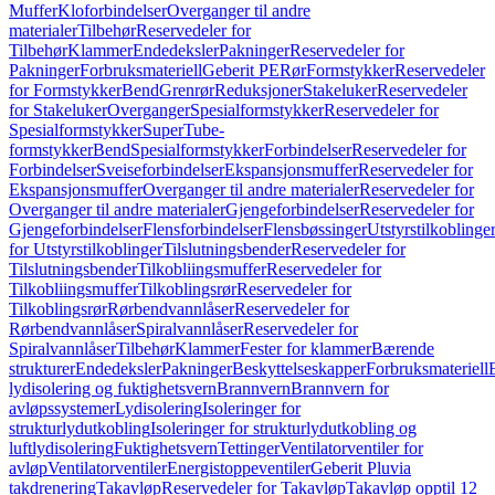
Muffer
Kloforbindelser
Overganger til andre
materialer
Tilbehør
Reservedeler for
Tilbehør
Klammer
Endedeksler
Pakninger
Reservedeler for
Pakninger
Forbruksmateriell
Geberit PE
Rør
Formstykker
Reservedeler
for Formstykker
Bend
Grenrør
Reduksjoner
Stakeluker
Reservedeler
for Stakeluker
Overganger
Spesialformstykker
Reservedeler for
Spesialformstykker
SuperTube-
formstykker
Bend
Spesialformstykker
Forbindelser
Reservedeler for
Forbindelser
Sveiseforbindelser
Ekspansjonsmuffer
Reservedeler for
Ekspansjonsmuffer
Overganger til andre materialer
Reservedeler for
Overganger til andre materialer
Gjengeforbindelser
Reservedeler for
Gjengeforbindelser
Flensforbindelser
Flensbøssinger
Utstyrstilkoblinge
for Utstyrstilkoblinger
Tilslutningsbender
Reservedeler for
Tilslutningsbender
Tilkobliingsmuffer
Reservedeler for
Tilkobliingsmuffer
Tilkoblingsrør
Reservedeler for
Tilkoblingsrør
Rørbendvannlåser
Reservedeler for
Rørbendvannlåser
Spiralvannlåser
Reservedeler for
Spiralvannlåser
Tilbehør
Klammer
Fester for klammer
Bærende
strukturer
Endedeksler
Pakninger
Beskyttelseskapper
Forbruksmateriell
lydisolering og fuktighetsvern
Brannvern
Brannvern for
avløpssystemer
Lydisolering
Isoleringer for
strukturlydutkobling
Isoleringer for strukturlydutkobling og
luftlydisolering
Fuktighetsvern
Tettinger
Ventilatorventiler for
avløp
Ventilatorventiler
Energistoppeventiler
Geberit Pluvia
takdrenering
Takavløp
Reservedeler for Takavløp
Takavløp opptil 12