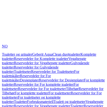
NO
Toaletter og urinaler
Geberit AquaClean dusjtoaletter
Komplette
toaletter
Reservedeler for Komplette toaletter
Vegghengte
toaletter
Reservedeler for Vegghengte toaletter
Gulvstående
toaletter
Reservedeler for Gulvstående
toaletter
Toalettseter
Reservedeler for Toalettseter
For
toalettskåler
Reservedeler for For
toalettskåler
Designplater
Reservedeler for Designplater
For komplette
toaletter
Reservedeler for For komplette toaletter
For
toalettseter
Reservedeler for For toalettseter
Tilbehør
Reservedeler for
Tilbehør
For komplette toaletter
For toalettseter
Reservedeler for For
toalettseter
For toalettseter og komplette
toaletter
Toaletter
Forbruksmateriell
Toalett og toalettseter
Vegghengte
toaletter
Reservedeler for Vegghengte toaletter
Toaletter
Reservedeler