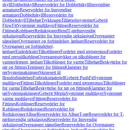
skyll
Dobbeltskyll
Reservedeler for Dobbeltskyll
Innvendige
armaturer
Reservedeler for Innvendige
armaturer
Dobbeltskyll
Reservedeler for
Dobbeltskyll
Tilbehør
Trykknapp
Tilførselssystemer
Geberit
FlowFit
Systemrør multilayer
Fittings
Reservedeler for
Fittings
Koblinger
Reduksjoner
Bend
T-rør
Innvendig
sirkulasjon
Reservedeler for Innvendig sirkulasjon
Overganger
uløselige
Overganger og forbindelser, løsbare
Reservedeler for
Overganger og forbindelser,
løsbare
Endedeksler
Tilkoblinger
Fordeler med gjengestuss
Fordeler
med presstilkobling
Overgangsstykker og tilkoblinger for
varmeelement, løsbare
Tilkoblinger for varme
Tilbehør
Beskyttelse for
rør og fittings
Tetninger for fittings
Klammer for
rør
Systempakninger
Skruesett til
flensforbindelser
Forbruksmateriell
Geberit PushFit
Systemrør
multilayer
Fittings
Tilkoblinger
Fordeler med gjengestuss
Tilkoblinger
for varme
Tilbehør
Beskyttelse for rør og fittings
Klammer for
rør
Systempakninger
Geberit Mepla
Systemrør multilayer
Systemrør
varme multilayer
Fittings
Reservedeler for
Fittings
Koblinger
Reservedeler for
Koblinger
Reduksjoner
Reservedeler for
Reduksjoner
Albue
Reservedeler for Albue
T-rør
Reservedeler for T-
rør
Innvendig sirkulasjon
Reservedeler for Innvendig
sirkulasjon
Overganger uløselige
Reservedeler for Overganger
uløselige
Overganger og forbindelser, løsbare
Reservedeler for