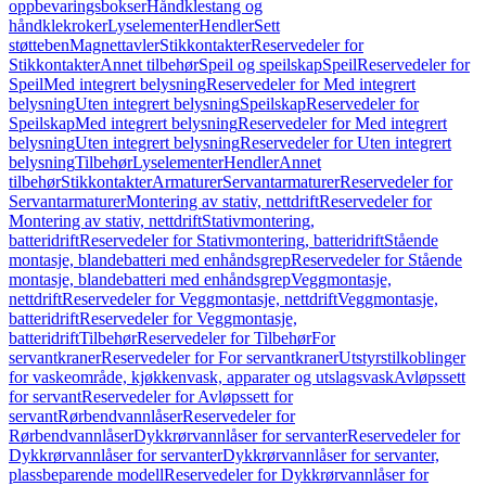
oppbevaringsbokser
Håndklestang og
håndklekroker
Lyselementer
Hendler
Sett
støtteben
Magnettavler
Stikkontakter
Reservedeler for
Stikkontakter
Annet tilbehør
Speil og speilskap
Speil
Reservedeler for
Speil
Med integrert belysning
Reservedeler for Med integrert
belysning
Uten integrert belysning
Speilskap
Reservedeler for
Speilskap
Med integrert belysning
Reservedeler for Med integrert
belysning
Uten integrert belysning
Reservedeler for Uten integrert
belysning
Tilbehør
Lyselementer
Hendler
Annet
tilbehør
Stikkontakter
Armaturer
Servantarmaturer
Reservedeler for
Servantarmaturer
Montering av stativ, nettdrift
Reservedeler for
Montering av stativ, nettdrift
Stativmontering,
batteridrift
Reservedeler for Stativmontering, batteridrift
Stående
montasje, blandebatteri med enhåndsgrep
Reservedeler for Stående
montasje, blandebatteri med enhåndsgrep
Veggmontasje,
nettdrift
Reservedeler for Veggmontasje, nettdrift
Veggmontasje,
batteridrift
Reservedeler for Veggmontasje,
batteridrift
Tilbehør
Reservedeler for Tilbehør
For
servantkraner
Reservedeler for For servantkraner
Utstyrstilkoblinger
for vaskeområde, kjøkkenvask, apparater og utslagsvask
Avløpssett
for servant
Reservedeler for Avløpssett for
servant
Rørbendvannlåser
Reservedeler for
Rørbendvannlåser
Dykkrørvannlåser for servanter
Reservedeler for
Dykkrørvannlåser for servanter
Dykkrørvannlåser for servanter,
plassbeparende modell
Reservedeler for Dykkrørvannlåser for