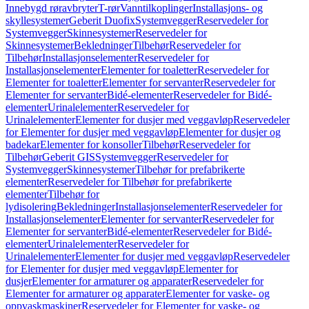
Innebygd røravbryter
T-rør
Vanntilkoplinger
Installasjons- og
skyllesystemer
Geberit Duofix
Systemvegger
Reservedeler for
Systemvegger
Skinnesystemer
Reservedeler for
Skinnesystemer
Bekledninger
Tilbehør
Reservedeler for
Tilbehør
Installasjonselementer
Reservedeler for
Installasjonselementer
Elementer for toaletter
Reservedeler for
Elementer for toaletter
Elementer for servanter
Reservedeler for
Elementer for servanter
Bidé-elementer
Reservedeler for Bidé-
elementer
Urinalelementer
Reservedeler for
Urinalelementer
Elementer for dusjer med veggavløp
Reservedeler
for Elementer for dusjer med veggavløp
Elementer for dusjer og
badekar
Elementer for konsoller
Tilbehør
Reservedeler for
Tilbehør
Geberit GIS
Systemvegger
Reservedeler for
Systemvegger
Skinnesystemer
Tilbehør for prefabrikerte
elementer
Reservedeler for Tilbehør for prefabrikerte
elementer
Tilbehør for
lydisolering
Bekledninger
Installasjonselementer
Reservedeler for
Installasjonselementer
Elementer for servanter
Reservedeler for
Elementer for servanter
Bidé-elementer
Reservedeler for Bidé-
elementer
Urinalelementer
Reservedeler for
Urinalelementer
Elementer for dusjer med veggavløp
Reservedeler
for Elementer for dusjer med veggavløp
Elementer for
dusjer
Elementer for armaturer og apparater
Reservedeler for
Elementer for armaturer og apparater
Elementer for vaske- og
oppvaskmaskiner
Reservedeler for Elementer for vaske- og