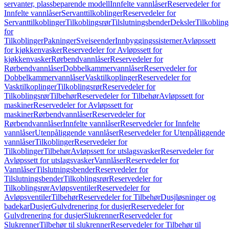
servanter, plassbeparende modell
Innfelte vannlåser
Reservedeler for
Innfelte vannlåser
Servanttilkoblinger
Reservedeler for
Servanttilkoblinger
Tilkoblingsrør
Tilslutningsbender
Deksler
Tilkobling
for
Tilkoblinger
Pakninger
Sveiseender
Innbyggingssisterner
Avløpssett
for kjøkkenvasker
Reservedeler for Avløpssett for
kjøkkenvasker
Rørbendvannlåser
Reservedeler for
Rørbendvannlåser
Dobbelkammervannlåser
Reservedeler for
Dobbelkammervannlåser
Vasktilkoplinger
Reservedeler for
Vasktilkoplinger
Tilkoblingsrør
Reservedeler for
Tilkoblingsrør
Tilbehør
Reservedeler for Tilbehør
Avløpssett for
maskiner
Reservedeler for Avløpssett for
maskiner
Rørbendvannlåser
Reservedeler for
Rørbendvannlåser
Innfelte vannlåser
Reservedeler for Innfelte
vannlåser
Utenpåliggende vannlåser
Reservedeler for Utenpåliggende
vannlåser
Tilkoblinger
Reservedeler for
Tilkoblinger
Tilbehør
Avløpssett for utslagsvasker
Reservedeler for
Avløpssett for utslagsvasker
Vannlåser
Reservedeler for
Vannlåser
Tilslutningsbender
Reservedeler for
Tilslutningsbender
Tilkoblingsrør
Reservedeler for
Tilkoblingsrør
Avløpsventiler
Reservedeler for
Avløpsventiler
Tilbehør
Reservedeler for Tilbehør
Dusjløsninger og
badekar
Dusjer
Gulvdrenering for dusjer
Reservedeler for
Gulvdrenering for dusjer
Slukrenner
Reservedeler for
Slukrenner
Tilbehør til slukrenner
Reservedeler for Tilbehør til