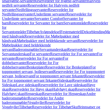
små
Hjørne-servanter
Reservedeler for Hjørne-servanter
Halvveis
nedfelt servanter
Reservedeler for Halvveis nedfelt
servanter
Nedfellingsservanter
Reservedeler for
Nedfellingsservanter
Underlimte servanter
Reservedeler for
Underlimte servanter
Servanter Comfort
Servanter for
barn
Reservedeler for Servanter for barn
Servantområder
Reservedeler
for
Servantområder
Tilbehør
Avløpsdeksel
Festemateriell
Dekorblending
Mø
med håndvask
Reservedeler for Møbelpakker med
håndvask
Møbelpakker med heldekkende servant
Reservedeler for
Møbelpakker med heldekkende
servant
Baderomsmøbler
Servantunderskap
Reservedeler for
Servantunderskap
For servanter
Reservedeler for For servanter
For
servanter
Reservedeler for For servanter
For
dobbelservanter
Reservedeler for For
dobbelservanter
Benkeplater
Reservedeler for Benkeplater
For
toppmontert servant, bolleservant
Reservedeler for For toppmontert
servant, bolleservant
For toppmontert servant firkantet
Reservedeler
for For toppmontert servant firkantet
Sideskap
Reservedeler for
Sideskap
Lave sideskap
Reservedeler for Lave sideskap
Høye
skap
Reservedeler for Høye skap
Halvhøyt skap
Reservedeler for
Halvhøyt skap
Hengeskap
Reservedeler for Hengeskap
Andre
baderomsmøbler
Reservedeler for Andre
baderomsmøbler
Vegghyller
Reservedeler for
Vegghyller
Tilbehør
Reservedeler for Tilbehør
Skuffeinnsatser og