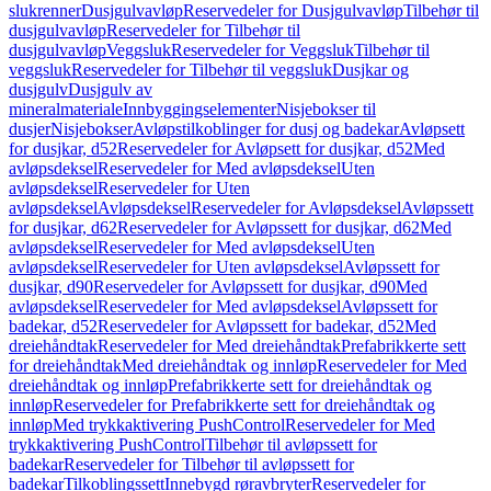
slukrenner
Dusjgulvavløp
Reservedeler for Dusjgulvavløp
Tilbehør til
dusjgulvavløp
Reservedeler for Tilbehør til
dusjgulvavløp
Veggsluk
Reservedeler for Veggsluk
Tilbehør til
veggsluk
Reservedeler for Tilbehør til veggsluk
Dusjkar og
dusjgulv
Dusjgulv av
mineralmateriale
Innbyggingselementer
Nisjebokser til
dusjer
Nisjebokser
Avløpstilkoblinger for dusj og badekar
Avløpsett
for dusjkar, d52
Reservedeler for Avløpsett for dusjkar, d52
Med
avløpsdeksel
Reservedeler for Med avløpsdeksel
Uten
avløpsdeksel
Reservedeler for Uten
avløpsdeksel
Avløpsdeksel
Reservedeler for Avløpsdeksel
Avløpssett
for dusjkar, d62
Reservedeler for Avløpssett for dusjkar, d62
Med
avløpsdeksel
Reservedeler for Med avløpsdeksel
Uten
avløpsdeksel
Reservedeler for Uten avløpsdeksel
Avløpssett for
dusjkar, d90
Reservedeler for Avløpssett for dusjkar, d90
Med
avløpsdeksel
Reservedeler for Med avløpsdeksel
Avløpssett for
badekar, d52
Reservedeler for Avløpssett for badekar, d52
Med
dreiehåndtak
Reservedeler for Med dreiehåndtak
Prefabrikkerte sett
for dreiehåndtak
Med dreiehåndtak og innløp
Reservedeler for Med
dreiehåndtak og innløp
Prefabrikkerte sett for dreiehåndtak og
innløp
Reservedeler for Prefabrikkerte sett for dreiehåndtak og
innløp
Med trykkaktivering PushControl
Reservedeler for Med
trykkaktivering PushControl
Tilbehør til avløpssett for
badekar
Reservedeler for Tilbehør til avløpssett for
badekar
Tilkoblingssett
Innebygd røravbryter
Reservedeler for