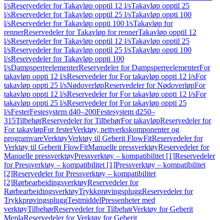
l/s
Reservedeler for Takavløp opptil 12 l/s
Takavløp opptil 25
l/s
Reservedeler for Takavløp opptil 25 l/s
Takavløp oppti 100
l/s
Reservedeler for Takavløp oppti 100 l/s
Takavløp for
renner
Reservedeler for Takavløp for renner
Takavløp opptil 12
l/s
Reservedeler for Takavløp opptil 12 l/s
Takavløp opptil 25
l/s
Reservedeler for Takavløp opptil 25 l/s
Takavløp oppti 100
l/s
Reservedeler for Takavløp oppti 100
l/s
Dampsperreelementer
Reservedeler for Dampsperreelementer
For
takavløp oppti 12 l/s
Reservedeler for For takavløp oppti 12 l/s
For
takavløp oppti 25 l/s
Nødoverløp
Reservedeler for Nødoverløp
For
takavløp oppti 12 l/s
Reservedeler for For takavløp oppti 12 l/s
For
takavløp oppti 25 l/s
Reservedeler for For takavløp oppti 25
l/s
Fester
Festesystem d40–200
Festesystem d250–
315
Tilbehør
Reservedeler for Tilbehør
For takavløp
Reservedeler for
For takavløp
For fester
Verktøy, nettverkskomponenter og
programvare
Verktøy
Verktøy til Geberit FlowFit
Reservedeler for
Verktøy til Geberit FlowFit
Manuelle pressverktøy
Reservedeler for
Manuelle pressverktøy
Pressverktøy – kompatibilitet [1]
Reservedeler
for Pressverktøy – kompatibilitet [1]
Pressverktøy – kompatibilitet
[2]
Reservedeler for Pressverktøy – kompatibilitet
[2]
Rørbearbeidingsverktøy
Reservedeler for
Rørbearbeidingsverktøy
Trykkprøvingsplugg
Reservedeler for
Trykkprøvingsplugg
Testmiddel
Pressenheter med
verktøy
Tilbehør
Reservedeler for Tilbehør
Verktøy for Geberit
Mepla
Reservedeler for Verktøy for Geberit