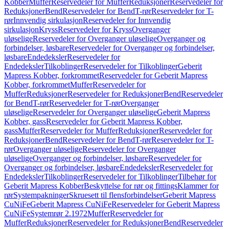
Kobber
Muffer
Reservedeler for Muffer
Reduksjoner
Reservedeler for
Reduksjoner
Bend
Reservedeler for Bend
T-rør
Reservedeler for T-
rør
Innvendig sirkulasjon
Reservedeler for Innvendig
sirkulasjon
Kryss
Reservedeler for Kryss
Overganger
uløselige
Reservedeler for Overganger uløselige
Overganger og
forbindelser, løsbare
Reservedeler for Overganger og forbindelser,
løsbare
Endedeksler
Reservedeler for
Endedeksler
Tilkoblinger
Reservedeler for Tilkoblinger
Geberit
Mapress Kobber, forkrommet
Reservedeler for Geberit Mapress
Kobber, forkrommet
Muffer
Reservedeler for
Muffer
Reduksjoner
Reservedeler for Reduksjoner
Bend
Reservedeler
for Bend
T-rør
Reservedeler for T-rør
Overganger
uløselige
Reservedeler for Overganger uløselige
Geberit Mapress
Kobber, gass
Reservedeler for Geberit Mapress Kobber,
gass
Muffer
Reservedeler for Muffer
Reduksjoner
Reservedeler for
Reduksjoner
Bend
Reservedeler for Bend
T-rør
Reservedeler for T-
rør
Overganger uløselige
Reservedeler for Overganger
uløselige
Overganger og forbindelser, løsbare
Reservedeler for
Overganger og forbindelser, løsbare
Endedeksler
Reservedeler for
Endedeksler
Tilkoblinger
Reservedeler for Tilkoblinger
Tilbehør for
Geberit Mapress Kobber
Beskyttelse for rør og fittings
Klammer for
rør
Systempakninger
Skruesett til flensforbindelser
Geberit Mapress
CuNiFe
Geberit Mapress CuNiFe
Reservedeler for Geberit Mapress
CuNiFe
Systemrør 2.1972
Muffer
Reservedeler for
Muffer
Reduksjoner
Reservedeler for Reduksjoner
Bend
Reservedeler