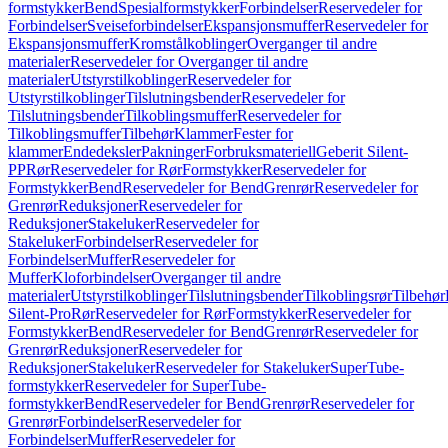
formstykker
Bend
Spesialformstykker
Forbindelser
Reservedeler for
Forbindelser
Sveiseforbindelser
Ekspansjonsmuffer
Reservedeler for
Ekspansjonsmuffer
Kromstålkoblinger
Overganger til andre
materialer
Reservedeler for Overganger til andre
materialer
Utstyrstilkoblinger
Reservedeler for
Utstyrstilkoblinger
Tilslutningsbender
Reservedeler for
Tilslutningsbender
Tilkoblingsmuffer
Reservedeler for
Tilkoblingsmuffer
Tilbehør
Klammer
Fester for
klammer
Endedeksler
Pakninger
Forbruksmateriell
Geberit Silent-
PP
Rør
Reservedeler for Rør
Formstykker
Reservedeler for
Formstykker
Bend
Reservedeler for Bend
Grenrør
Reservedeler for
Grenrør
Reduksjoner
Reservedeler for
Reduksjoner
Stakeluker
Reservedeler for
Stakeluker
Forbindelser
Reservedeler for
Forbindelser
Muffer
Reservedeler for
Muffer
Kloforbindelser
Overganger til andre
materialer
Utstyrstilkoblinger
Tilslutningsbender
Tilkoblingsrør
Tilbehør
Silent-Pro
Rør
Reservedeler for Rør
Formstykker
Reservedeler for
Formstykker
Bend
Reservedeler for Bend
Grenrør
Reservedeler for
Grenrør
Reduksjoner
Reservedeler for
Reduksjoner
Stakeluker
Reservedeler for Stakeluker
SuperTube-
formstykker
Reservedeler for SuperTube-
formstykker
Bend
Reservedeler for Bend
Grenrør
Reservedeler for
Grenrør
Forbindelser
Reservedeler for
Forbindelser
Muffer
Reservedeler for