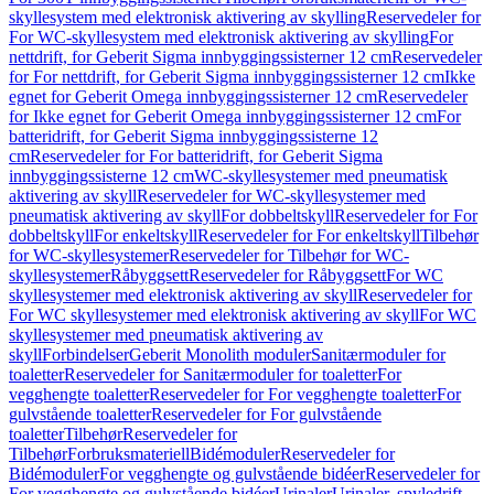
skyllesystem med elektronisk aktivering av skylling
Reservedeler for
For WC-skyllesystem med elektronisk aktivering av skylling
For
nettdrift, for Geberit Sigma innbyggingssisterner 12 cm
Reservedeler
for For nettdrift, for Geberit Sigma innbyggingssisterner 12 cm
Ikke
egnet for Geberit Omega innbyggingssisterner 12 cm
Reservedeler
for Ikke egnet for Geberit Omega innbyggingssisterner 12 cm
For
batteridrift, for Geberit Sigma innbyggingssisterne 12
cm
Reservedeler for For batteridrift, for Geberit Sigma
innbyggingssisterne 12 cm
WC-skyllesystemer med pneumatisk
aktivering av skyll
Reservedeler for WC-skyllesystemer med
pneumatisk aktivering av skyll
For dobbeltskyll
Reservedeler for For
dobbeltskyll
For enkeltskyll
Reservedeler for For enkeltskyll
Tilbehør
for WC-skyllesystemer
Reservedeler for Tilbehør for WC-
skyllesystemer
Råbyggsett
Reservedeler for Råbyggsett
For WC
skyllesystemer med elektronisk aktivering av skyll
Reservedeler for
For WC skyllesystemer med elektronisk aktivering av skyll
For WC
skyllesystemer med pneumatisk aktivering av
skyll
Forbindelser
Geberit Monolith moduler
Sanitærmoduler for
toaletter
Reservedeler for Sanitærmoduler for toaletter
For
vegghengte toaletter
Reservedeler for For vegghengte toaletter
For
gulvstående toaletter
Reservedeler for For gulvstående
toaletter
Tilbehør
Reservedeler for
Tilbehør
Forbruksmateriell
Bidémoduler
Reservedeler for
Bidémoduler
For vegghengte og gulvstående bidéer
Reservedeler for
For vegghengte og gulvstående bidéer
Urinaler
Urinaler, spyledrift,