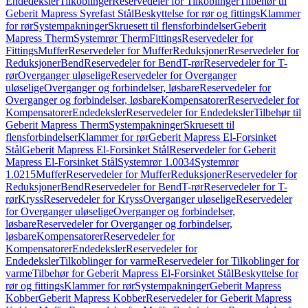
Endedeksler
Tilkoblinger
Reservedeler for Tilkoblinger
Tilbehør til
Geberit Mapress Syrefast Stål
Beskyttelse for rør og fittings
Klammer
for rør
Systempakninger
Skruesett til flensforbindelser
Geberit
Mapress Therm
Systemrør Therm
Fittings
Reservedeler for
Fittings
Muffer
Reservedeler for Muffer
Reduksjoner
Reservedeler for
Reduksjoner
Bend
Reservedeler for Bend
T-rør
Reservedeler for T-
rør
Overganger uløselige
Reservedeler for Overganger
uløselige
Overganger og forbindelser, løsbare
Reservedeler for
Overganger og forbindelser, løsbare
Kompensatorer
Reservedeler for
Kompensatorer
Endedeksler
Reservedeler for Endedeksler
Tilbehør til
Geberit Mapress Therm
Systempakninger
Skruesett til
flensforbindelser
Klammer for rør
Geberit Mapress El-Forsinket
Stål
Geberit Mapress El-Forsinket Stål
Reservedeler for Geberit
Mapress El-Forsinket Stål
Systemrør 1.0034
Systemrør
1.0215
Muffer
Reservedeler for Muffer
Reduksjoner
Reservedeler for
Reduksjoner
Bend
Reservedeler for Bend
T-rør
Reservedeler for T-
rør
Kryss
Reservedeler for Kryss
Overganger uløselige
Reservedeler
for Overganger uløselige
Overganger og forbindelser,
løsbare
Reservedeler for Overganger og forbindelser,
løsbare
Kompensatorer
Reservedeler for
Kompensatorer
Endedeksler
Reservedeler for
Endedeksler
Tilkoblinger for varme
Reservedeler for Tilkoblinger for
varme
Tilbehør for Geberit Mapress El-Forsinket Stål
Beskyttelse for
rør og fittings
Klammer for rør
Systempakninger
Geberit Mapress
Kobber
Geberit Mapress Kobber
Reservedeler for Geberit Mapress