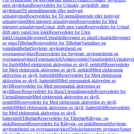
uten skyllekant
Reservedeler for Urinaler, spyledrift, uten
skyllekant
Til utenpåliggende eller innbygd
urinalstyring
Reservedeler for Til utenpåliggende eller innbygd
urinalstyring
Med integrert urinalstyring
Reservedeler for Med
integrert urinalstyring
Urinal, drift uten vann
Reservedeler for Urinal,
drift uten vann
Uten lokk
Reservedeler for Uten
lokk
Urinalskillevegger
Urinalskillevegger av plast
Urinalskillevegger
av glass
Tilbehør
Reservedeler for Tilbehør
Vannlåser og
vannlåstilbehør
Spylerør, spylerørsbend og
overgangsstykker
Reservedeler for Spylerør, spylerørsbend og
overgangsstykker
Festemateriell
Avløpsventiler
Vannfordeler
Urinalstyr
for Innfelt
Med elektronisk aktivering av skyll, nettdrift
Reservedeler
for Med elektronisk aktivering av skyll, nettdrift
Med elektronisk
aktivering av skyll, batteridrift
Reservedeler for Med elektronisk
aktivering av skyll, batteridrift
Med pneumatisk aktivering av
skyll
Reservedeler for Med pneumatisk aktivering av
skyll
Basic
Reservedeler for Basic
Utenpåliggende
Reservedeler for
Utenpåliggende
Med elektronisk aktivering av skyll,
nettdrift
Reservedeler for Med elektronisk aktivering av skyll,
nettdrift
Med elektronisk aktivering av skyll, batteridrift
Reservedeler
for Med elektronisk aktivering av skyll,
batteridrift
Tilbehør
Reservedeler for Tilbehør
Råbygg- og
utskiftingssett
Reservedeler for Råbygg- og utskiftingssett
Spylerør,
spylerørsbend og overgangsstykker
Deksler
Integrerte styringer
Annet