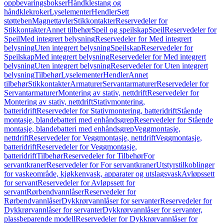
oppbevaringsbokser
Håndklestang og
håndklekroker
Lyselementer
Hendler
Sett
støtteben
Magnettavler
Stikkontakter
Reservedeler for
Stikkontakter
Annet tilbehør
Speil og speilskap
Speil
Reservedeler for
Speil
Med integrert belysning
Reservedeler for Med integrert
belysning
Uten integrert belysning
Speilskap
Reservedeler for
Speilskap
Med integrert belysning
Reservedeler for Med integrert
belysning
Uten integrert belysning
Reservedeler for Uten integrert
belysning
Tilbehør
Lyselementer
Hendler
Annet
tilbehør
Stikkontakter
Armaturer
Servantarmaturer
Reservedeler for
Servantarmaturer
Montering av stativ, nettdrift
Reservedeler for
Montering av stativ, nettdrift
Stativmontering,
batteridrift
Reservedeler for Stativmontering, batteridrift
Stående
montasje, blandebatteri med enhåndsgrep
Reservedeler for Stående
montasje, blandebatteri med enhåndsgrep
Veggmontasje,
nettdrift
Reservedeler for Veggmontasje, nettdrift
Veggmontasje,
batteridrift
Reservedeler for Veggmontasje,
batteridrift
Tilbehør
Reservedeler for Tilbehør
For
servantkraner
Reservedeler for For servantkraner
Utstyrstilkoblinger
for vaskeområde, kjøkkenvask, apparater og utslagsvask
Avløpssett
for servant
Reservedeler for Avløpssett for
servant
Rørbendvannlåser
Reservedeler for
Rørbendvannlåser
Dykkrørvannlåser for servanter
Reservedeler for
Dykkrørvannlåser for servanter
Dykkrørvannlåser for servanter,
plassbeparende modell
Reservedeler for Dykkrørvannlåser for