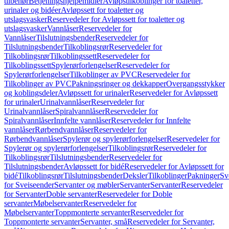
tilbehør
Betjeningshjelpemidler
Avløpstilkoblinger for toaletter,
urinaler og bidéer
Avløpssett for toaletter og
utslagsvasker
Reservedeler for Avløpssett for toaletter og
utslagsvasker
Vannlåser
Reservedeler for
Vannlåser
Tilslutningsbender
Reservedeler for
Tilslutningsbender
Tilkoblingsrør
Reservedeler for
Tilkoblingsrør
Tilkoblingssett
Reservedeler for
Tilkoblingssett
Spylerørforlengelser
Reservedeler for
Spylerørforlengelser
Tilkoblinger av PVC
Reservedeler for
Tilkoblinger av PVC
Pakningsringer og dekkapper
Overgangsstykker
og koblingsdeler
Avløpssett for urinaler
Reservedeler for Avløpssett
for urinaler
Urinalvannlåser
Reservedeler for
Urinalvannlåser
Spiralvannlåser
Reservedeler for
Spiralvannlåser
Innfelte vannlåser
Reservedeler for Innfelte
vannlåser
Rørbendvannlåser
Reservedeler for
Rørbendvannlåser
Spylerør og spylerørforlengelser
Reservedeler for
Spylerør og spylerørforlengelser
Tilkoblingsrør
Reservedeler for
Tilkoblingsrør
Tilslutningsbender
Reservedeler for
Tilslutningsbender
Avløpssett for bidé
Reservedeler for Avløpssett for
bidé
Tilkoblingsrør
Tilslutningsbender
Deksler
Tilkoblinger
Pakninger
Sv
for Sveiseender
Servanter og møbler
Servanter
Servanter
Reservedeler
for Servanter
Doble servanter
Reservedeler for Doble
servanter
Møbelservanter
Reservedeler for
Møbelservanter
Toppmonterte servanter
Reservedeler for
Toppmonterte servanter
Servanter, små
Reservedeler for Servanter,