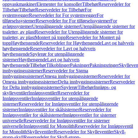
oppvaskmaskiner
Elementer for konsoller
Tilbehør
Reservedeler for
Tilbehør
Tilbehør
Reservedeler for Tilbehør
For
systemvegger
Reservedeler for For systemvegger
For
tilførselssystemer
Reservedeler for For tilførselssystemer
For
avløpssystemer
Utenpåliggende sisterner
Utenpåliggende sisterner for
toaletter, av plast
Reservedeler for Utenpåliggende sisterner for
toaletter, av plast
Montert på topp
Reservedeler for Montert på
topp
Høythengende
Reservedeler for Høythengende
Lavt og halvveis
høythengende
Reservedeler for Lavt og halvveis
høythengende
Spylerør for utenpåliggende
sisterner
Høythengende
Lavt og halvveis
høythengende
Tilbehør
Tilkoblinger
Pakninger
Pakningsringer
Skylleven
innbyggingssisterner
Reservedeler for Sigma
innbyggingssisterner
Omega innbyggingssisterner
Reservedeler for
Omega innbyggingssisterner
Delta innbyggingssisterner
Reservedeler
for Delta innbyggingssisterner
Spylerør
Tilbehør
Innløps- og
skylleventiler
Innløpsventiler
Reservedeler for
Innløpsventiler
Innløpsventiler for utenpåliggende
sisterner
Reservedeler for Innløpsventiler for utenpåliggende
sisterner
Innløpsventiler for skålsisterner
Reservedeler for
Innløpsventiler for skålsisterner
Innløpsventiler for sisterner
universelle
Reservedeler for Innløpsventiler for sisterner
universelle
Innløpsventil for Monolith
Reservedeler for Innløpsventil
for Monolith
Skylleventiler
Reservedeler for Skylleventiler
Skyll-
stopp-skyll
Reservedeler for Skyll-stopp-