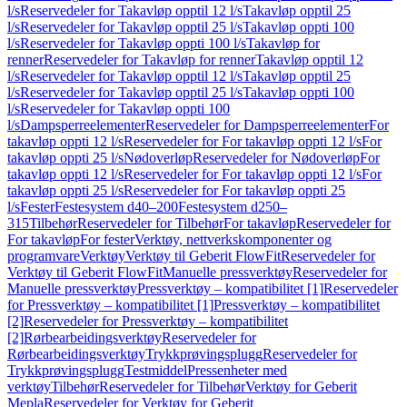
l/s
Reservedeler for Takavløp opptil 12 l/s
Takavløp opptil 25
l/s
Reservedeler for Takavløp opptil 25 l/s
Takavløp oppti 100
l/s
Reservedeler for Takavløp oppti 100 l/s
Takavløp for
renner
Reservedeler for Takavløp for renner
Takavløp opptil 12
l/s
Reservedeler for Takavløp opptil 12 l/s
Takavløp opptil 25
l/s
Reservedeler for Takavløp opptil 25 l/s
Takavløp oppti 100
l/s
Reservedeler for Takavløp oppti 100
l/s
Dampsperreelementer
Reservedeler for Dampsperreelementer
For
takavløp oppti 12 l/s
Reservedeler for For takavløp oppti 12 l/s
For
takavløp oppti 25 l/s
Nødoverløp
Reservedeler for Nødoverløp
For
takavløp oppti 12 l/s
Reservedeler for For takavløp oppti 12 l/s
For
takavløp oppti 25 l/s
Reservedeler for For takavløp oppti 25
l/s
Fester
Festesystem d40–200
Festesystem d250–
315
Tilbehør
Reservedeler for Tilbehør
For takavløp
Reservedeler for
For takavløp
For fester
Verktøy, nettverkskomponenter og
programvare
Verktøy
Verktøy til Geberit FlowFit
Reservedeler for
Verktøy til Geberit FlowFit
Manuelle pressverktøy
Reservedeler for
Manuelle pressverktøy
Pressverktøy – kompatibilitet [1]
Reservedeler
for Pressverktøy – kompatibilitet [1]
Pressverktøy – kompatibilitet
[2]
Reservedeler for Pressverktøy – kompatibilitet
[2]
Rørbearbeidingsverktøy
Reservedeler for
Rørbearbeidingsverktøy
Trykkprøvingsplugg
Reservedeler for
Trykkprøvingsplugg
Testmiddel
Pressenheter med
verktøy
Tilbehør
Reservedeler for Tilbehør
Verktøy for Geberit
Mepla
Reservedeler for Verktøy for Geberit