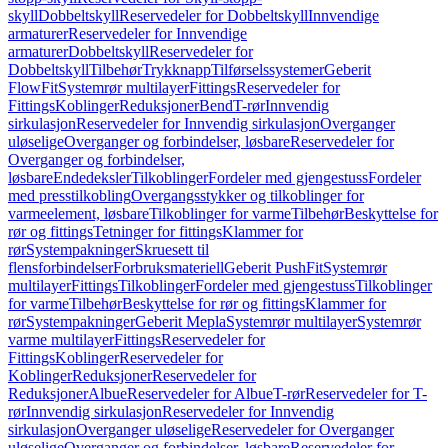
skyll
Dobbeltskyll
Reservedeler for Dobbeltskyll
Innvendige
armaturer
Reservedeler for Innvendige
armaturer
Dobbeltskyll
Reservedeler for
Dobbeltskyll
Tilbehør
Trykknapp
Tilførselssystemer
Geberit
FlowFit
Systemrør multilayer
Fittings
Reservedeler for
Fittings
Koblinger
Reduksjoner
Bend
T-rør
Innvendig
sirkulasjon
Reservedeler for Innvendig sirkulasjon
Overganger
uløselige
Overganger og forbindelser, løsbare
Reservedeler for
Overganger og forbindelser,
løsbare
Endedeksler
Tilkoblinger
Fordeler med gjengestuss
Fordeler
med presstilkobling
Overgangsstykker og tilkoblinger for
varmeelement, løsbare
Tilkoblinger for varme
Tilbehør
Beskyttelse for
rør og fittings
Tetninger for fittings
Klammer for
rør
Systempakninger
Skruesett til
flensforbindelser
Forbruksmateriell
Geberit PushFit
Systemrør
multilayer
Fittings
Tilkoblinger
Fordeler med gjengestuss
Tilkoblinger
for varme
Tilbehør
Beskyttelse for rør og fittings
Klammer for
rør
Systempakninger
Geberit Mepla
Systemrør multilayer
Systemrør
varme multilayer
Fittings
Reservedeler for
Fittings
Koblinger
Reservedeler for
Koblinger
Reduksjoner
Reservedeler for
Reduksjoner
Albue
Reservedeler for Albue
T-rør
Reservedeler for T-
rør
Innvendig sirkulasjon
Reservedeler for Innvendig
sirkulasjon
Overganger uløselige
Reservedeler for Overganger
uløselige
Overganger og forbindelser, løsbare
Reservedeler for