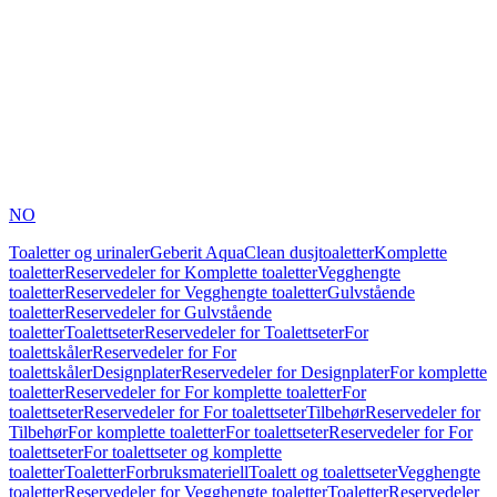
NO
Toaletter og urinaler
Geberit AquaClean dusjtoaletter
Komplette
toaletter
Reservedeler for Komplette toaletter
Vegghengte
toaletter
Reservedeler for Vegghengte toaletter
Gulvstående
toaletter
Reservedeler for Gulvstående
toaletter
Toalettseter
Reservedeler for Toalettseter
For
toalettskåler
Reservedeler for For
toalettskåler
Designplater
Reservedeler for Designplater
For komplette
toaletter
Reservedeler for For komplette toaletter
For
toalettseter
Reservedeler for For toalettseter
Tilbehør
Reservedeler for
Tilbehør
For komplette toaletter
For toalettseter
Reservedeler for For
toalettseter
For toalettseter og komplette
toaletter
Toaletter
Forbruksmateriell
Toalett og toalettseter
Vegghengte
toaletter
Reservedeler for Vegghengte toaletter
Toaletter
Reservedeler