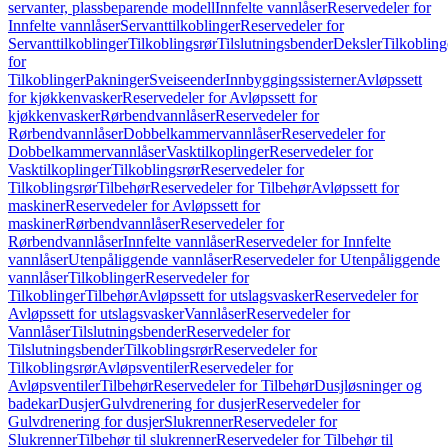
servanter, plassbeparende modell
Innfelte vannlåser
Reservedeler for
Innfelte vannlåser
Servanttilkoblinger
Reservedeler for
Servanttilkoblinger
Tilkoblingsrør
Tilslutningsbender
Deksler
Tilkobling
for
Tilkoblinger
Pakninger
Sveiseender
Innbyggingssisterner
Avløpssett
for kjøkkenvasker
Reservedeler for Avløpssett for
kjøkkenvasker
Rørbendvannlåser
Reservedeler for
Rørbendvannlåser
Dobbelkammervannlåser
Reservedeler for
Dobbelkammervannlåser
Vasktilkoplinger
Reservedeler for
Vasktilkoplinger
Tilkoblingsrør
Reservedeler for
Tilkoblingsrør
Tilbehør
Reservedeler for Tilbehør
Avløpssett for
maskiner
Reservedeler for Avløpssett for
maskiner
Rørbendvannlåser
Reservedeler for
Rørbendvannlåser
Innfelte vannlåser
Reservedeler for Innfelte
vannlåser
Utenpåliggende vannlåser
Reservedeler for Utenpåliggende
vannlåser
Tilkoblinger
Reservedeler for
Tilkoblinger
Tilbehør
Avløpssett for utslagsvasker
Reservedeler for
Avløpssett for utslagsvasker
Vannlåser
Reservedeler for
Vannlåser
Tilslutningsbender
Reservedeler for
Tilslutningsbender
Tilkoblingsrør
Reservedeler for
Tilkoblingsrør
Avløpsventiler
Reservedeler for
Avløpsventiler
Tilbehør
Reservedeler for Tilbehør
Dusjløsninger og
badekar
Dusjer
Gulvdrenering for dusjer
Reservedeler for
Gulvdrenering for dusjer
Slukrenner
Reservedeler for
Slukrenner
Tilbehør til slukrenner
Reservedeler for Tilbehør til