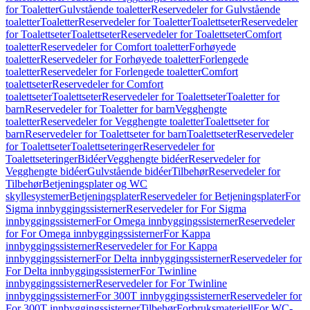
for Toaletter
Gulvstående toaletter
Reservedeler for Gulvstående
toaletter
Toaletter
Reservedeler for Toaletter
Toalettseter
Reservedeler
for Toalettseter
Toalettseter
Reservedeler for Toalettseter
Comfort
toaletter
Reservedeler for Comfort toaletter
Forhøyede
toaletter
Reservedeler for Forhøyede toaletter
Forlengede
toaletter
Reservedeler for Forlengede toaletter
Comfort
toalettseter
Reservedeler for Comfort
toalettseter
Toalettseter
Reservedeler for Toalettseter
Toaletter for
barn
Reservedeler for Toaletter for barn
Vegghengte
toaletter
Reservedeler for Vegghengte toaletter
Toalettseter for
barn
Reservedeler for Toalettseter for barn
Toalettseter
Reservedeler
for Toalettseter
Toalettseteringer
Reservedeler for
Toalettseteringer
Bidéer
Vegghengte bidéer
Reservedeler for
Vegghengte bidéer
Gulvstående bidéer
Tilbehør
Reservedeler for
Tilbehør
Betjeningsplater og WC
skyllesystemer
Betjeningsplater
Reservedeler for Betjeningsplater
For
Sigma innbyggingssisterner
Reservedeler for For Sigma
innbyggingssisterner
For Omega innbyggingssisterner
Reservedeler
for For Omega innbyggingssisterner
For Kappa
innbyggingssisterner
Reservedeler for For Kappa
innbyggingssisterner
For Delta innbyggingssisterner
Reservedeler for
For Delta innbyggingssisterner
For Twinline
innbyggingssisterner
Reservedeler for For Twinline
innbyggingssisterner
For 300T innbyggingssisterner
Reservedeler for
For 300T innbyggingssisterner
Tilbehør
Forbruksmateriell
For WC-