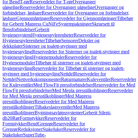
for Bend
T-rør
Reservedeler for T-rør
Overganger
uløselige
Reservedeler for Overganger uløselige
Overganger og
forbindelser, løsbare
Reservedeler for Overganger og forbindelser,
løsbare
Gjennomføringer
Reservedeler for Gjennomføringer
Tilbehør
for Geberit Mapress CuNiFe
Systempakninger
Skruesett til
flensforbindelser
Geberit
hygienesystem
Hygienespylerenheter
Reservedeler for
Hygienespylerenheter
Tilbehør
Sensorer
Deksler og
dekkplater
Sisterner og toalett-styringer med
hygienespyling
Reservedeler for Sisterner og toalett-styringer med
hygienespyling
Hygienemoduler
Reservedeler for
Hygienemoduler
Tilbehør til sisterner og toalett-styringer med
hygienespyling
Reservedeler for Tilbehør til sisterner og toalett-
styringer med hygienespyling
Nettdel
Reservedeler for
Nettdel
Nettverkskomponenter
Rørarmaturer
Kuleventiler
Reservedeler
for Kuleventiler
Med FlowFit pressforbindelser
Reservedeler for Med
FlowFit pressforbindelser
Med Mepla presstilkoblinger
Reservedeler
for Med Mepla presstilkoblinger
Med Mapress
presstilkoblinger
Reservedeler for Med Mapress
presstilkoblinger
Tilbakeslagsventiler
Med Mapress
presstilkoblinger
Bygningsavløpssystemer
Geberit Silent-
db20
Rør
Formstykker
Reservedeler for
Formstykker
Bend
Grenrør
Reservedeler for
Grenrør
Reduksjoner
Stakeluker
Reservedeler for
Stakeluker
SuperTube-