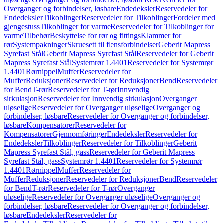
Overganger og forbindelser, løsbare
Endedeksler
Reservedeler for
Endedeksler
Tilkoblinger
Reservedeler for Tilkoblinger
Fordeler med
gjengestuss
Tilkoblinger for varme
Reservedeler for Tilkoblinger for
varme
Tilbehør
Beskyttelse for rør og fittings
Klammer for
rør
Systempakninger
Skruesett til flensforbindelser
Geberit Mapress
Syrefast Stål
Geberit Mapress Syrefast Stål
Reservedeler for Geberit
Mapress Syrefast Stål
Systemrør 1.4401
Reservedeler for Systemrør
1.4401
Rørnippel
Muffer
Reservedeler for
Muffer
Reduksjoner
Reservedeler for Reduksjoner
Bend
Reservedeler
for Bend
T-rør
Reservedeler for T-rør
Innvendig
sirkulasjon
Reservedeler for Innvendig sirkulasjon
Overganger
uløselige
Reservedeler for Overganger uløselige
Overganger og
forbindelser, løsbare
Reservedeler for Overganger og forbindelser,
løsbare
Kompensatorer
Reservedeler for
Kompensatorer
Gjennomføringer
Endedeksler
Reservedeler for
Endedeksler
Tilkoblinger
Reservedeler for Tilkoblinger
Geberit
Mapress Syrefast Stål, gass
Reservedeler for Geberit Mapress
Syrefast Stål, gass
Systemrør 1.4401
Reservedeler for Systemrør
1.4401
Rørnippel
Muffer
Reservedeler for
Muffer
Reduksjoner
Reservedeler for Reduksjoner
Bend
Reservedeler
for Bend
T-rør
Reservedeler for T-rør
Overganger
uløselige
Reservedeler for Overganger uløselige
Overganger og
forbindelser, løsbare
Reservedeler for Overganger og forbindelser,
løsbare
Endedeksler
Reservedeler for