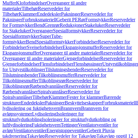
Muffer
Kloforbindelser
Overganger til andre
materialer
Tilbehør
Reservedeler for
Tilbehør
Klammer
Endedeksler
Pakninger
Reservedeler for
Pakninger
Forbruksmateriell
Geberit PE
Rør
Formstykker
Reservedeler
for Formstykker
Bend
Grenrør
Reduksjoner
Stakeluker
Reservedeler
for Stakeluker
Overganger
Spesialformstykker
Reservedeler for
Spesialformstykker
SuperTube-
formstykker
Bend
Spesialformstykker
Forbindelser
Reservedeler for
Forbindelser
Sveiseforbindelser
Ekspansjonsmuffer
Reservedeler for
Ekspansjonsmuffer
Overganger til andre materialer
Reservedeler for
Overganger til andre materialer
Gjengeforbindelser
Reservedeler for
Gjengeforbindelser
Flensforbindelser
Flensbøssinger
Utstyrstilkoblinge
for Utstyrstilkoblinger
Tilslutningsbender
Reservedeler for
Tilslutningsbender
Tilkobliingsmuffer
Reservedeler for
Tilkobliingsmuffer
Tilkoblingsrør
Reservedeler for
Tilkoblingsrør
Rørbendvannlåser
Reservedeler for
Rørbendvannlåser
Spiralvannlåser
Reservedeler for
Spiralvannlåser
Tilbehør
Klammer
Fester for klammer
Bærende
strukturer
Endedeksler
Pakninger
Beskyttelseskapper
Forbruksmateriell
lydisolering og fuktighetsvern
Brannvern
Brannvern for
avløpssystemer
Lydisolering
Isoleringer for
strukturlydutkobling
Isoleringer for strukturlydutkobling og
luftlydisolering
Fuktighetsvern
Tettinger
Ventilatorventiler for
avløp
Ventilatorventiler
Energistoppeventiler
Geberit Pluvia
takdrenering
Takavløp
Reservedeler for Takavløp
Takavløp opptil 12