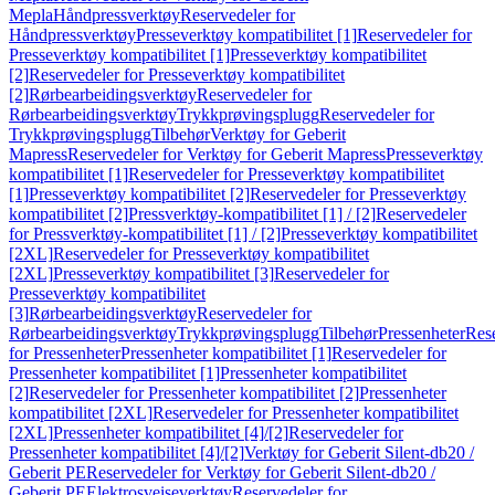
Mepla
Håndpressverktøy
Reservedeler for
Håndpressverktøy
Presseverktøy kompatibilitet [1]
Reservedeler for
Presseverktøy kompatibilitet [1]
Presseverktøy kompatibilitet
[2]
Reservedeler for Presseverktøy kompatibilitet
[2]
Rørbearbeidingsverktøy
Reservedeler for
Rørbearbeidingsverktøy
Trykkprøvingsplugg
Reservedeler for
Trykkprøvingsplugg
Tilbehør
Verktøy for Geberit
Mapress
Reservedeler for Verktøy for Geberit Mapress
Presseverktøy
kompatibilitet [1]
Reservedeler for Presseverktøy kompatibilitet
[1]
Presseverktøy kompatibilitet [2]
Reservedeler for Presseverktøy
kompatibilitet [2]
Pressverktøy-kompatibilitet [1] / [2]
Reservedeler
for Pressverktøy-kompatibilitet [1] / [2]
Presseverktøy kompatibilitet
[2XL]
Reservedeler for Presseverktøy kompatibilitet
[2XL]
Presseverktøy kompatibilitet [3]
Reservedeler for
Presseverktøy kompatibilitet
[3]
Rørbearbeidingsverktøy
Reservedeler for
Rørbearbeidingsverktøy
Trykkprøvingsplugg
Tilbehør
Pressenheter
Res
for Pressenheter
Pressenheter kompatibilitet [1]
Reservedeler for
Pressenheter kompatibilitet [1]
Pressenheter kompatibilitet
[2]
Reservedeler for Pressenheter kompatibilitet [2]
Pressenheter
kompatibilitet [2XL]
Reservedeler for Pressenheter kompatibilitet
[2XL]
Pressenheter kompatibilitet [4]/[2]
Reservedeler for
Pressenheter kompatibilitet [4]/[2]
Verktøy for Geberit Silent-db20 /
Geberit PE
Reservedeler for Verktøy for Geberit Silent-db20 /
Geberit PE
Elektrosveiseverktøy
Reservedeler for