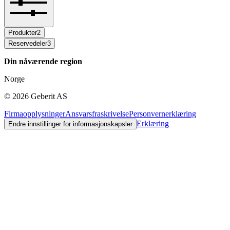
Produkter
2
Reservedeler
3
Din nåværende region
Norge
©
2026
Geberit AS
Firmaopplysninger
Ansvarsfraskrivelse
Personvernerklæring
Erklæring
Endre innstillinger for informasjonskapsler