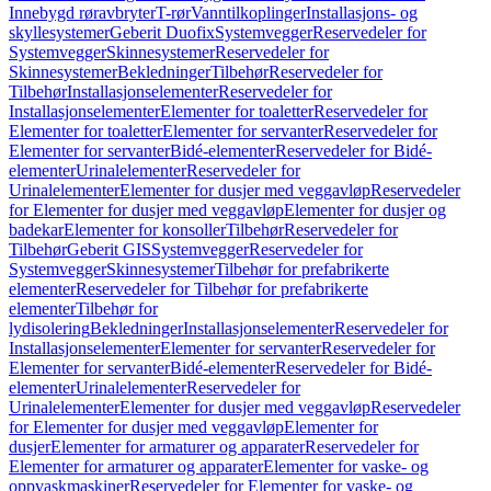
Innebygd røravbryter
T-rør
Vanntilkoplinger
Installasjons- og
skyllesystemer
Geberit Duofix
Systemvegger
Reservedeler for
Systemvegger
Skinnesystemer
Reservedeler for
Skinnesystemer
Bekledninger
Tilbehør
Reservedeler for
Tilbehør
Installasjonselementer
Reservedeler for
Installasjonselementer
Elementer for toaletter
Reservedeler for
Elementer for toaletter
Elementer for servanter
Reservedeler for
Elementer for servanter
Bidé-elementer
Reservedeler for Bidé-
elementer
Urinalelementer
Reservedeler for
Urinalelementer
Elementer for dusjer med veggavløp
Reservedeler
for Elementer for dusjer med veggavløp
Elementer for dusjer og
badekar
Elementer for konsoller
Tilbehør
Reservedeler for
Tilbehør
Geberit GIS
Systemvegger
Reservedeler for
Systemvegger
Skinnesystemer
Tilbehør for prefabrikerte
elementer
Reservedeler for Tilbehør for prefabrikerte
elementer
Tilbehør for
lydisolering
Bekledninger
Installasjonselementer
Reservedeler for
Installasjonselementer
Elementer for servanter
Reservedeler for
Elementer for servanter
Bidé-elementer
Reservedeler for Bidé-
elementer
Urinalelementer
Reservedeler for
Urinalelementer
Elementer for dusjer med veggavløp
Reservedeler
for Elementer for dusjer med veggavløp
Elementer for
dusjer
Elementer for armaturer og apparater
Reservedeler for
Elementer for armaturer og apparater
Elementer for vaske- og
oppvaskmaskiner
Reservedeler for Elementer for vaske- og