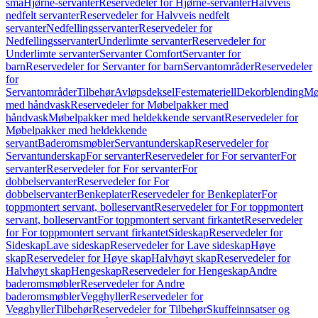
små
Hjørne-servanter
Reservedeler for Hjørne-servanter
Halvveis
nedfelt servanter
Reservedeler for Halvveis nedfelt
servanter
Nedfellingsservanter
Reservedeler for
Nedfellingsservanter
Underlimte servanter
Reservedeler for
Underlimte servanter
Servanter Comfort
Servanter for
barn
Reservedeler for Servanter for barn
Servantområder
Reservedeler
for
Servantområder
Tilbehør
Avløpsdeksel
Festemateriell
Dekorblending
Mø
med håndvask
Reservedeler for Møbelpakker med
håndvask
Møbelpakker med heldekkende servant
Reservedeler for
Møbelpakker med heldekkende
servant
Baderomsmøbler
Servantunderskap
Reservedeler for
Servantunderskap
For servanter
Reservedeler for For servanter
For
servanter
Reservedeler for For servanter
For
dobbelservanter
Reservedeler for For
dobbelservanter
Benkeplater
Reservedeler for Benkeplater
For
toppmontert servant, bolleservant
Reservedeler for For toppmontert
servant, bolleservant
For toppmontert servant firkantet
Reservedeler
for For toppmontert servant firkantet
Sideskap
Reservedeler for
Sideskap
Lave sideskap
Reservedeler for Lave sideskap
Høye
skap
Reservedeler for Høye skap
Halvhøyt skap
Reservedeler for
Halvhøyt skap
Hengeskap
Reservedeler for Hengeskap
Andre
baderomsmøbler
Reservedeler for Andre
baderomsmøbler
Vegghyller
Reservedeler for
Vegghyller
Tilbehør
Reservedeler for Tilbehør
Skuffeinnsatser og