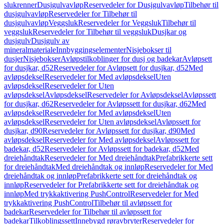
slukrenner
Dusjgulvavløp
Reservedeler for Dusjgulvavløp
Tilbehør til
dusjgulvavløp
Reservedeler for Tilbehør til
dusjgulvavløp
Veggsluk
Reservedeler for Veggsluk
Tilbehør til
veggsluk
Reservedeler for Tilbehør til veggsluk
Dusjkar og
dusjgulv
Dusjgulv av
mineralmateriale
Innbyggingselementer
Nisjebokser til
dusjer
Nisjebokser
Avløpstilkoblinger for dusj og badekar
Avløpsett
for dusjkar, d52
Reservedeler for Avløpsett for dusjkar, d52
Med
avløpsdeksel
Reservedeler for Med avløpsdeksel
Uten
avløpsdeksel
Reservedeler for Uten
avløpsdeksel
Avløpsdeksel
Reservedeler for Avløpsdeksel
Avløpssett
for dusjkar, d62
Reservedeler for Avløpssett for dusjkar, d62
Med
avløpsdeksel
Reservedeler for Med avløpsdeksel
Uten
avløpsdeksel
Reservedeler for Uten avløpsdeksel
Avløpssett for
dusjkar, d90
Reservedeler for Avløpssett for dusjkar, d90
Med
avløpsdeksel
Reservedeler for Med avløpsdeksel
Avløpssett for
badekar, d52
Reservedeler for Avløpssett for badekar, d52
Med
dreiehåndtak
Reservedeler for Med dreiehåndtak
Prefabrikkerte sett
for dreiehåndtak
Med dreiehåndtak og innløp
Reservedeler for Med
dreiehåndtak og innløp
Prefabrikkerte sett for dreiehåndtak og
innløp
Reservedeler for Prefabrikkerte sett for dreiehåndtak og
innløp
Med trykkaktivering PushControl
Reservedeler for Med
trykkaktivering PushControl
Tilbehør til avløpssett for
badekar
Reservedeler for Tilbehør til avløpssett for
badekar
Tilkoblingssett
Innebygd røravbryter
Reservedeler for