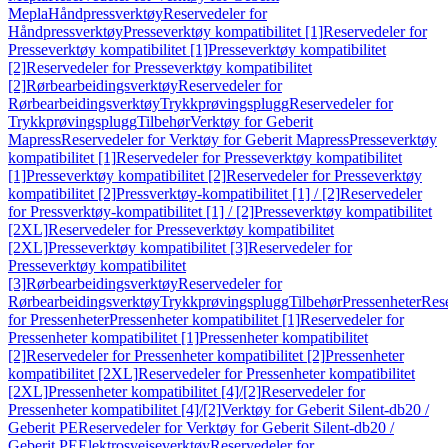
Mepla
Håndpressverktøy
Reservedeler for
Håndpressverktøy
Presseverktøy kompatibilitet [1]
Reservedeler for
Presseverktøy kompatibilitet [1]
Presseverktøy kompatibilitet
[2]
Reservedeler for Presseverktøy kompatibilitet
[2]
Rørbearbeidingsverktøy
Reservedeler for
Rørbearbeidingsverktøy
Trykkprøvingsplugg
Reservedeler for
Trykkprøvingsplugg
Tilbehør
Verktøy for Geberit
Mapress
Reservedeler for Verktøy for Geberit Mapress
Presseverktøy
kompatibilitet [1]
Reservedeler for Presseverktøy kompatibilitet
[1]
Presseverktøy kompatibilitet [2]
Reservedeler for Presseverktøy
kompatibilitet [2]
Pressverktøy-kompatibilitet [1] / [2]
Reservedeler
for Pressverktøy-kompatibilitet [1] / [2]
Presseverktøy kompatibilitet
[2XL]
Reservedeler for Presseverktøy kompatibilitet
[2XL]
Presseverktøy kompatibilitet [3]
Reservedeler for
Presseverktøy kompatibilitet
[3]
Rørbearbeidingsverktøy
Reservedeler for
Rørbearbeidingsverktøy
Trykkprøvingsplugg
Tilbehør
Pressenheter
Res
for Pressenheter
Pressenheter kompatibilitet [1]
Reservedeler for
Pressenheter kompatibilitet [1]
Pressenheter kompatibilitet
[2]
Reservedeler for Pressenheter kompatibilitet [2]
Pressenheter
kompatibilitet [2XL]
Reservedeler for Pressenheter kompatibilitet
[2XL]
Pressenheter kompatibilitet [4]/[2]
Reservedeler for
Pressenheter kompatibilitet [4]/[2]
Verktøy for Geberit Silent-db20 /
Geberit PE
Reservedeler for Verktøy for Geberit Silent-db20 /
Geberit PE
Elektrosveiseverktøy
Reservedeler for