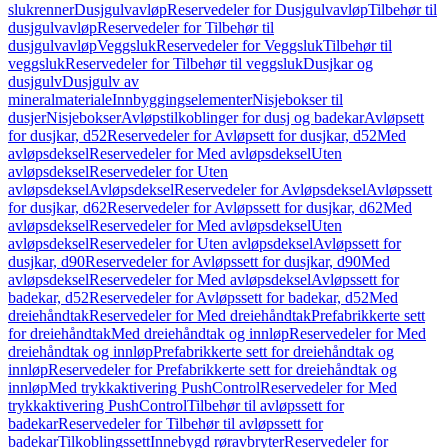
slukrenner
Dusjgulvavløp
Reservedeler for Dusjgulvavløp
Tilbehør til
dusjgulvavløp
Reservedeler for Tilbehør til
dusjgulvavløp
Veggsluk
Reservedeler for Veggsluk
Tilbehør til
veggsluk
Reservedeler for Tilbehør til veggsluk
Dusjkar og
dusjgulv
Dusjgulv av
mineralmateriale
Innbyggingselementer
Nisjebokser til
dusjer
Nisjebokser
Avløpstilkoblinger for dusj og badekar
Avløpsett
for dusjkar, d52
Reservedeler for Avløpsett for dusjkar, d52
Med
avløpsdeksel
Reservedeler for Med avløpsdeksel
Uten
avløpsdeksel
Reservedeler for Uten
avløpsdeksel
Avløpsdeksel
Reservedeler for Avløpsdeksel
Avløpssett
for dusjkar, d62
Reservedeler for Avløpssett for dusjkar, d62
Med
avløpsdeksel
Reservedeler for Med avløpsdeksel
Uten
avløpsdeksel
Reservedeler for Uten avløpsdeksel
Avløpssett for
dusjkar, d90
Reservedeler for Avløpssett for dusjkar, d90
Med
avløpsdeksel
Reservedeler for Med avløpsdeksel
Avløpssett for
badekar, d52
Reservedeler for Avløpssett for badekar, d52
Med
dreiehåndtak
Reservedeler for Med dreiehåndtak
Prefabrikkerte sett
for dreiehåndtak
Med dreiehåndtak og innløp
Reservedeler for Med
dreiehåndtak og innløp
Prefabrikkerte sett for dreiehåndtak og
innløp
Reservedeler for Prefabrikkerte sett for dreiehåndtak og
innløp
Med trykkaktivering PushControl
Reservedeler for Med
trykkaktivering PushControl
Tilbehør til avløpssett for
badekar
Reservedeler for Tilbehør til avløpssett for
badekar
Tilkoblingssett
Innebygd røravbryter
Reservedeler for