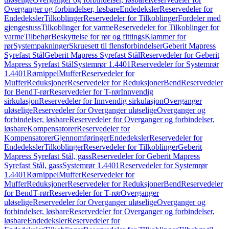
Overganger og forbindelser, løsbare
Endedeksler
Reservedeler for
Endedeksler
Tilkoblinger
Reservedeler for Tilkoblinger
Fordeler med
gjengestuss
Tilkoblinger for varme
Reservedeler for Tilkoblinger for
varme
Tilbehør
Beskyttelse for rør og fittings
Klammer for
rør
Systempakninger
Skruesett til flensforbindelser
Geberit Mapress
Syrefast Stål
Geberit Mapress Syrefast Stål
Reservedeler for Geberit
Mapress Syrefast Stål
Systemrør 1.4401
Reservedeler for Systemrør
1.4401
Rørnippel
Muffer
Reservedeler for
Muffer
Reduksjoner
Reservedeler for Reduksjoner
Bend
Reservedeler
for Bend
T-rør
Reservedeler for T-rør
Innvendig
sirkulasjon
Reservedeler for Innvendig sirkulasjon
Overganger
uløselige
Reservedeler for Overganger uløselige
Overganger og
forbindelser, løsbare
Reservedeler for Overganger og forbindelser,
løsbare
Kompensatorer
Reservedeler for
Kompensatorer
Gjennomføringer
Endedeksler
Reservedeler for
Endedeksler
Tilkoblinger
Reservedeler for Tilkoblinger
Geberit
Mapress Syrefast Stål, gass
Reservedeler for Geberit Mapress
Syrefast Stål, gass
Systemrør 1.4401
Reservedeler for Systemrør
1.4401
Rørnippel
Muffer
Reservedeler for
Muffer
Reduksjoner
Reservedeler for Reduksjoner
Bend
Reservedeler
for Bend
T-rør
Reservedeler for T-rør
Overganger
uløselige
Reservedeler for Overganger uløselige
Overganger og
forbindelser, løsbare
Reservedeler for Overganger og forbindelser,
løsbare
Endedeksler
Reservedeler for