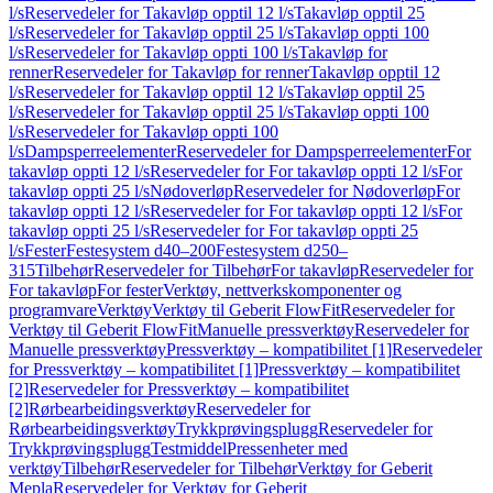
l/s
Reservedeler for Takavløp opptil 12 l/s
Takavløp opptil 25
l/s
Reservedeler for Takavløp opptil 25 l/s
Takavløp oppti 100
l/s
Reservedeler for Takavløp oppti 100 l/s
Takavløp for
renner
Reservedeler for Takavløp for renner
Takavløp opptil 12
l/s
Reservedeler for Takavløp opptil 12 l/s
Takavløp opptil 25
l/s
Reservedeler for Takavløp opptil 25 l/s
Takavløp oppti 100
l/s
Reservedeler for Takavløp oppti 100
l/s
Dampsperreelementer
Reservedeler for Dampsperreelementer
For
takavløp oppti 12 l/s
Reservedeler for For takavløp oppti 12 l/s
For
takavløp oppti 25 l/s
Nødoverløp
Reservedeler for Nødoverløp
For
takavløp oppti 12 l/s
Reservedeler for For takavløp oppti 12 l/s
For
takavløp oppti 25 l/s
Reservedeler for For takavløp oppti 25
l/s
Fester
Festesystem d40–200
Festesystem d250–
315
Tilbehør
Reservedeler for Tilbehør
For takavløp
Reservedeler for
For takavløp
For fester
Verktøy, nettverkskomponenter og
programvare
Verktøy
Verktøy til Geberit FlowFit
Reservedeler for
Verktøy til Geberit FlowFit
Manuelle pressverktøy
Reservedeler for
Manuelle pressverktøy
Pressverktøy – kompatibilitet [1]
Reservedeler
for Pressverktøy – kompatibilitet [1]
Pressverktøy – kompatibilitet
[2]
Reservedeler for Pressverktøy – kompatibilitet
[2]
Rørbearbeidingsverktøy
Reservedeler for
Rørbearbeidingsverktøy
Trykkprøvingsplugg
Reservedeler for
Trykkprøvingsplugg
Testmiddel
Pressenheter med
verktøy
Tilbehør
Reservedeler for Tilbehør
Verktøy for Geberit
Mepla
Reservedeler for Verktøy for Geberit