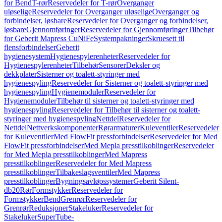
for Bend
T-rør
Reservedeler for T-rør
Overganger
uløselige
Reservedeler for Overganger uløselige
Overganger og
forbindelser, løsbare
Reservedeler for Overganger og forbindelser,
løsbare
Gjennomføringer
Reservedeler for Gjennomføringer
Tilbehør
for Geberit Mapress CuNiFe
Systempakninger
Skruesett til
flensforbindelser
Geberit
hygienesystem
Hygienespylerenheter
Reservedeler for
Hygienespylerenheter
Tilbehør
Sensorer
Deksler og
dekkplater
Sisterner og toalett-styringer med
hygienespyling
Reservedeler for Sisterner og toalett-styringer med
hygienespyling
Hygienemoduler
Reservedeler for
Hygienemoduler
Tilbehør til sisterner og toalett-styringer med
hygienespyling
Reservedeler for Tilbehør til sisterner og toalett-
styringer med hygienespyling
Nettdel
Reservedeler for
Nettdel
Nettverkskomponenter
Rørarmaturer
Kuleventiler
Reservedeler
for Kuleventiler
Med FlowFit pressforbindelser
Reservedeler for Med
FlowFit pressforbindelser
Med Mepla presstilkoblinger
Reservedeler
for Med Mepla presstilkoblinger
Med Mapress
presstilkoblinger
Reservedeler for Med Mapress
presstilkoblinger
Tilbakeslagsventiler
Med Mapress
presstilkoblinger
Bygningsavløpssystemer
Geberit Silent-
db20
Rør
Formstykker
Reservedeler for
Formstykker
Bend
Grenrør
Reservedeler for
Grenrør
Reduksjoner
Stakeluker
Reservedeler for
Stakeluker
SuperTube-