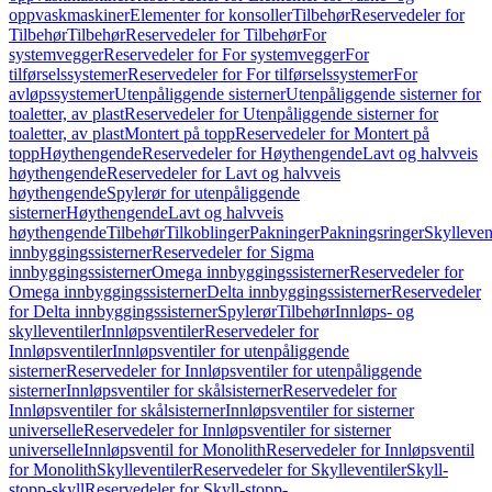
oppvaskmaskiner
Elementer for konsoller
Tilbehør
Reservedeler for
Tilbehør
Tilbehør
Reservedeler for Tilbehør
For
systemvegger
Reservedeler for For systemvegger
For
tilførselssystemer
Reservedeler for For tilførselssystemer
For
avløpssystemer
Utenpåliggende sisterner
Utenpåliggende sisterner for
toaletter, av plast
Reservedeler for Utenpåliggende sisterner for
toaletter, av plast
Montert på topp
Reservedeler for Montert på
topp
Høythengende
Reservedeler for Høythengende
Lavt og halvveis
høythengende
Reservedeler for Lavt og halvveis
høythengende
Spylerør for utenpåliggende
sisterner
Høythengende
Lavt og halvveis
høythengende
Tilbehør
Tilkoblinger
Pakninger
Pakningsringer
Skylleven
innbyggingssisterner
Reservedeler for Sigma
innbyggingssisterner
Omega innbyggingssisterner
Reservedeler for
Omega innbyggingssisterner
Delta innbyggingssisterner
Reservedeler
for Delta innbyggingssisterner
Spylerør
Tilbehør
Innløps- og
skylleventiler
Innløpsventiler
Reservedeler for
Innløpsventiler
Innløpsventiler for utenpåliggende
sisterner
Reservedeler for Innløpsventiler for utenpåliggende
sisterner
Innløpsventiler for skålsisterner
Reservedeler for
Innløpsventiler for skålsisterner
Innløpsventiler for sisterner
universelle
Reservedeler for Innløpsventiler for sisterner
universelle
Innløpsventil for Monolith
Reservedeler for Innløpsventil
for Monolith
Skylleventiler
Reservedeler for Skylleventiler
Skyll-
stopp-skyll
Reservedeler for Skyll-stopp-