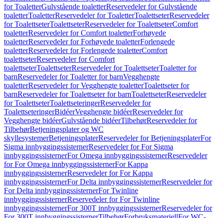
for Toaletter
Gulvstående toaletter
Reservedeler for Gulvstående
toaletter
Toaletter
Reservedeler for Toaletter
Toalettseter
Reservedeler
for Toalettseter
Toalettseter
Reservedeler for Toalettseter
Comfort
toaletter
Reservedeler for Comfort toaletter
Forhøyede
toaletter
Reservedeler for Forhøyede toaletter
Forlengede
toaletter
Reservedeler for Forlengede toaletter
Comfort
toalettseter
Reservedeler for Comfort
toalettseter
Toalettseter
Reservedeler for Toalettseter
Toaletter for
barn
Reservedeler for Toaletter for barn
Vegghengte
toaletter
Reservedeler for Vegghengte toaletter
Toalettseter for
barn
Reservedeler for Toalettseter for barn
Toalettseter
Reservedeler
for Toalettseter
Toalettseteringer
Reservedeler for
Toalettseteringer
Bidéer
Vegghengte bidéer
Reservedeler for
Vegghengte bidéer
Gulvstående bidéer
Tilbehør
Reservedeler for
Tilbehør
Betjeningsplater og WC
skyllesystemer
Betjeningsplater
Reservedeler for Betjeningsplater
For
Sigma innbyggingssisterner
Reservedeler for For Sigma
innbyggingssisterner
For Omega innbyggingssisterner
Reservedeler
for For Omega innbyggingssisterner
For Kappa
innbyggingssisterner
Reservedeler for For Kappa
innbyggingssisterner
For Delta innbyggingssisterner
Reservedeler for
For Delta innbyggingssisterner
For Twinline
innbyggingssisterner
Reservedeler for For Twinline
innbyggingssisterner
For 300T innbyggingssisterner
Reservedeler for
For 300T innbyggingssisterner
Tilbehør
Forbruksmateriell
For WC-