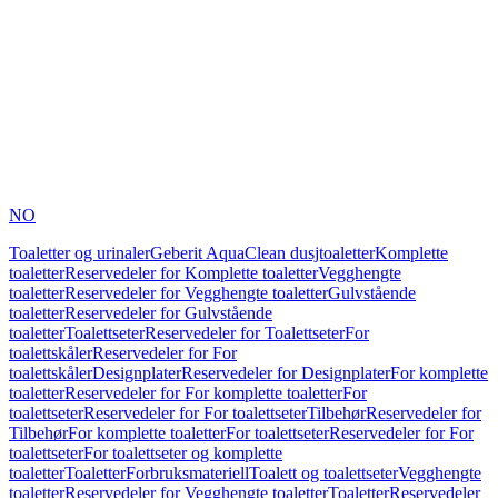
NO
Toaletter og urinaler
Geberit AquaClean dusjtoaletter
Komplette
toaletter
Reservedeler for Komplette toaletter
Vegghengte
toaletter
Reservedeler for Vegghengte toaletter
Gulvstående
toaletter
Reservedeler for Gulvstående
toaletter
Toalettseter
Reservedeler for Toalettseter
For
toalettskåler
Reservedeler for For
toalettskåler
Designplater
Reservedeler for Designplater
For komplette
toaletter
Reservedeler for For komplette toaletter
For
toalettseter
Reservedeler for For toalettseter
Tilbehør
Reservedeler for
Tilbehør
For komplette toaletter
For toalettseter
Reservedeler for For
toalettseter
For toalettseter og komplette
toaletter
Toaletter
Forbruksmateriell
Toalett og toalettseter
Vegghengte
toaletter
Reservedeler for Vegghengte toaletter
Toaletter
Reservedeler