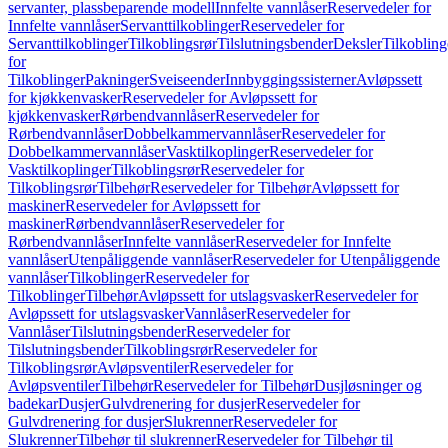
servanter, plassbeparende modell
Innfelte vannlåser
Reservedeler for
Innfelte vannlåser
Servanttilkoblinger
Reservedeler for
Servanttilkoblinger
Tilkoblingsrør
Tilslutningsbender
Deksler
Tilkobling
for
Tilkoblinger
Pakninger
Sveiseender
Innbyggingssisterner
Avløpssett
for kjøkkenvasker
Reservedeler for Avløpssett for
kjøkkenvasker
Rørbendvannlåser
Reservedeler for
Rørbendvannlåser
Dobbelkammervannlåser
Reservedeler for
Dobbelkammervannlåser
Vasktilkoplinger
Reservedeler for
Vasktilkoplinger
Tilkoblingsrør
Reservedeler for
Tilkoblingsrør
Tilbehør
Reservedeler for Tilbehør
Avløpssett for
maskiner
Reservedeler for Avløpssett for
maskiner
Rørbendvannlåser
Reservedeler for
Rørbendvannlåser
Innfelte vannlåser
Reservedeler for Innfelte
vannlåser
Utenpåliggende vannlåser
Reservedeler for Utenpåliggende
vannlåser
Tilkoblinger
Reservedeler for
Tilkoblinger
Tilbehør
Avløpssett for utslagsvasker
Reservedeler for
Avløpssett for utslagsvasker
Vannlåser
Reservedeler for
Vannlåser
Tilslutningsbender
Reservedeler for
Tilslutningsbender
Tilkoblingsrør
Reservedeler for
Tilkoblingsrør
Avløpsventiler
Reservedeler for
Avløpsventiler
Tilbehør
Reservedeler for Tilbehør
Dusjløsninger og
badekar
Dusjer
Gulvdrenering for dusjer
Reservedeler for
Gulvdrenering for dusjer
Slukrenner
Reservedeler for
Slukrenner
Tilbehør til slukrenner
Reservedeler for Tilbehør til