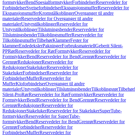
formstykker
Bend
Spesialformstykker
Forbindelser
Reservedeler for
Forbindelser
Sveiseforbindelser
Ekspansjonsmuffer
Reservedeler for
Ekspansjonsmuffer
Kromstålkoblinger
Overganger til andre
materialer
Reservedeler for Overganger til andre
materialer
Utstyrstilkoblinger
Reservedeler for
Utstyrstilkoblinger
Tilslutningsbender
Reservedeler for
Tilslutningsbender
Tilkoblingsmuffer
Reservedeler for
Tilkoblingsmuffer
Tilbehør
Klammer
Fester for
klammer
Endedeksler
Pakninger
Forbruksmateriell
Geberit Silent-
PP
Rør
Reservedeler for Rør
Formstykker
Reservedeler for
Formstykker
Bend
Reservedeler for Bend
Grenrør
Reservedeler for
Grenrør
Reduksjoner
Reservedeler for
Reduksjoner
Stakeluker
Reservedeler for
Stakeluker
Forbindelser
Reservedeler for
Forbindelser
Muffer
Reservedeler for
Muffer
Kloforbindelser
Overganger til andre
materialer
Utstyrstilkoblinger
Tilslutningsbender
Tilkoblingsrør
Tilbehør
Silent-Pro
Rør
Reservedeler for Rør
Formstykker
Reservedeler for
Formstykker
Bend
Reservedeler for Bend
Grenrør
Reservedeler for
Grenrør
Reduksjoner
Reservedeler for
Reduksjoner
Stakeluker
Reservedeler for Stakeluker
SuperTube-
formstykker
Reservedeler for SuperTube-
formstykker
Bend
Reservedeler for Bend
Grenrør
Reservedeler for
Grenrør
Forbindelser
Reservedeler for
Forbindelser
Muffer
Reservedeler for