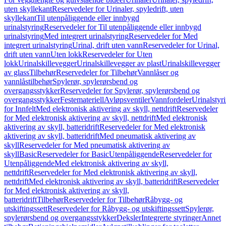
uten skyllekant
Reservedeler for Urinaler, spyledrift, uten
skyllekant
Til utenpåliggende eller innbygd
urinalstyring
Reservedeler for Til utenpåliggende eller innbygd
urinalstyring
Med integrert urinalstyring
Reservedeler for Med
integrert urinalstyring
Urinal, drift uten vann
Reservedeler for Urinal,
drift uten vann
Uten lokk
Reservedeler for Uten
lokk
Urinalskillevegger
Urinalskillevegger av plast
Urinalskillevegger
av glass
Tilbehør
Reservedeler for Tilbehør
Vannlåser og
vannlåstilbehør
Spylerør, spylerørsbend og
overgangsstykker
Reservedeler for Spylerør, spylerørsbend og
overgangsstykker
Festemateriell
Avløpsventiler
Vannfordeler
Urinalstyr
for Innfelt
Med elektronisk aktivering av skyll, nettdrift
Reservedeler
for Med elektronisk aktivering av skyll, nettdrift
Med elektronisk
aktivering av skyll, batteridrift
Reservedeler for Med elektronisk
aktivering av skyll, batteridrift
Med pneumatisk aktivering av
skyll
Reservedeler for Med pneumatisk aktivering av
skyll
Basic
Reservedeler for Basic
Utenpåliggende
Reservedeler for
Utenpåliggende
Med elektronisk aktivering av skyll,
nettdrift
Reservedeler for Med elektronisk aktivering av skyll,
nettdrift
Med elektronisk aktivering av skyll, batteridrift
Reservedeler
for Med elektronisk aktivering av skyll,
batteridrift
Tilbehør
Reservedeler for Tilbehør
Råbygg- og
utskiftingssett
Reservedeler for Råbygg- og utskiftingssett
Spylerør,
spylerørsbend og overgangsstykker
Deksler
Integrerte styringer
Annet