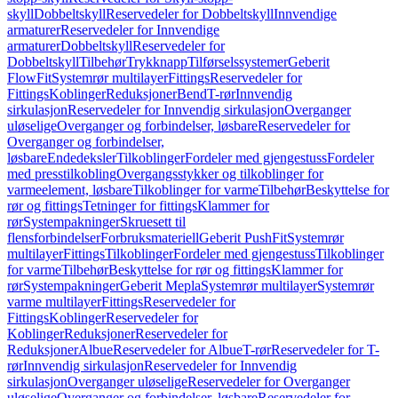
skyll
Dobbeltskyll
Reservedeler for Dobbeltskyll
Innvendige
armaturer
Reservedeler for Innvendige
armaturer
Dobbeltskyll
Reservedeler for
Dobbeltskyll
Tilbehør
Trykknapp
Tilførselssystemer
Geberit
FlowFit
Systemrør multilayer
Fittings
Reservedeler for
Fittings
Koblinger
Reduksjoner
Bend
T-rør
Innvendig
sirkulasjon
Reservedeler for Innvendig sirkulasjon
Overganger
uløselige
Overganger og forbindelser, løsbare
Reservedeler for
Overganger og forbindelser,
løsbare
Endedeksler
Tilkoblinger
Fordeler med gjengestuss
Fordeler
med presstilkobling
Overgangsstykker og tilkoblinger for
varmeelement, løsbare
Tilkoblinger for varme
Tilbehør
Beskyttelse for
rør og fittings
Tetninger for fittings
Klammer for
rør
Systempakninger
Skruesett til
flensforbindelser
Forbruksmateriell
Geberit PushFit
Systemrør
multilayer
Fittings
Tilkoblinger
Fordeler med gjengestuss
Tilkoblinger
for varme
Tilbehør
Beskyttelse for rør og fittings
Klammer for
rør
Systempakninger
Geberit Mepla
Systemrør multilayer
Systemrør
varme multilayer
Fittings
Reservedeler for
Fittings
Koblinger
Reservedeler for
Koblinger
Reduksjoner
Reservedeler for
Reduksjoner
Albue
Reservedeler for Albue
T-rør
Reservedeler for T-
rør
Innvendig sirkulasjon
Reservedeler for Innvendig
sirkulasjon
Overganger uløselige
Reservedeler for Overganger
uløselige
Overganger og forbindelser, løsbare
Reservedeler for