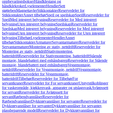
oppbevaringsbokser
Håndklestang og
håndklekroker
Lyselementer
Hendler
Sett
støtteben
Magnettavler
Stikkontakter
Reservedeler for
Stikkontakter
Annet tilbehør
Speil og speilskap
Speil
Reservedeler for
Speil
Med integrert belysning
Reservedeler for Med integrert
belysning
Uten integrert belysning
Speilskap
Reservedeler for
Speilskap
Med integrert belysning
Reservedeler for Med integrert
belysning
Uten integrert belysning
Reservedeler for Uten integrert
belysning
Tilbehør
Lyselementer
Hendler
Annet
tilbehør
Stikkontakter
Armaturer
Servantarmaturer
Reservedeler for
Servantarmaturer
Montering av stativ, nettdrift
Reservedeler for
Montering av stativ, nettdrift
Stativmontering,
batteridrift
Reservedeler for Stativmontering, batteridrift
Stående
montasje, blandebatteri med enhåndsgrep
Reservedeler for Stående
montasje, blandebatteri med enhåndsgrep
Veggmontasje,
nettdrift
Reservedeler for Veggmontasje, nettdrift
Veggmontasje,
batteridrift
Reservedeler for Veggmontasje,
batteridrift
Tilbehør
Reservedeler for Tilbehør
For
servantkraner
Reservedeler for For servantkraner
Utstyrstilkoblinger
for vaskeområde, kjøkkenvask, apparater og utslagsvask
Avløpssett
for servant
Reservedeler for Avløpssett for
servant
Rørbendvannlåser
Reservedeler for
Rørbendvannlåser
Dykkrørvannlåser for servanter
Reservedeler for
Dykkrørvannlåser for servanter
Dykkrørvannlåser for servanter,
plassbeparende modell
Reservedeler for Dykkrørvannlåser for