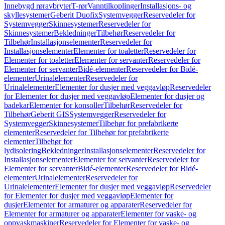
Innebygd røravbryter
T-rør
Vanntilkoplinger
Installasjons- og
skyllesystemer
Geberit Duofix
Systemvegger
Reservedeler for
Systemvegger
Skinnesystemer
Reservedeler for
Skinnesystemer
Bekledninger
Tilbehør
Reservedeler for
Tilbehør
Installasjonselementer
Reservedeler for
Installasjonselementer
Elementer for toaletter
Reservedeler for
Elementer for toaletter
Elementer for servanter
Reservedeler for
Elementer for servanter
Bidé-elementer
Reservedeler for Bidé-
elementer
Urinalelementer
Reservedeler for
Urinalelementer
Elementer for dusjer med veggavløp
Reservedeler
for Elementer for dusjer med veggavløp
Elementer for dusjer og
badekar
Elementer for konsoller
Tilbehør
Reservedeler for
Tilbehør
Geberit GIS
Systemvegger
Reservedeler for
Systemvegger
Skinnesystemer
Tilbehør for prefabrikerte
elementer
Reservedeler for Tilbehør for prefabrikerte
elementer
Tilbehør for
lydisolering
Bekledninger
Installasjonselementer
Reservedeler for
Installasjonselementer
Elementer for servanter
Reservedeler for
Elementer for servanter
Bidé-elementer
Reservedeler for Bidé-
elementer
Urinalelementer
Reservedeler for
Urinalelementer
Elementer for dusjer med veggavløp
Reservedeler
for Elementer for dusjer med veggavløp
Elementer for
dusjer
Elementer for armaturer og apparater
Reservedeler for
Elementer for armaturer og apparater
Elementer for vaske- og
oppvaskmaskiner
Reservedeler for Elementer for vaske- og