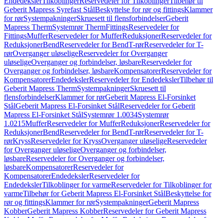
Endedeksler
Tilkoblinger
Reservedeler for Tilkoblinger
Tilbehør til
Geberit Mapress Syrefast Stål
Beskyttelse for rør og fittings
Klammer
for rør
Systempakninger
Skruesett til flensforbindelser
Geberit
Mapress Therm
Systemrør Therm
Fittings
Reservedeler for
Fittings
Muffer
Reservedeler for Muffer
Reduksjoner
Reservedeler for
Reduksjoner
Bend
Reservedeler for Bend
T-rør
Reservedeler for T-
rør
Overganger uløselige
Reservedeler for Overganger
uløselige
Overganger og forbindelser, løsbare
Reservedeler for
Overganger og forbindelser, løsbare
Kompensatorer
Reservedeler for
Kompensatorer
Endedeksler
Reservedeler for Endedeksler
Tilbehør til
Geberit Mapress Therm
Systempakninger
Skruesett til
flensforbindelser
Klammer for rør
Geberit Mapress El-Forsinket
Stål
Geberit Mapress El-Forsinket Stål
Reservedeler for Geberit
Mapress El-Forsinket Stål
Systemrør 1.0034
Systemrør
1.0215
Muffer
Reservedeler for Muffer
Reduksjoner
Reservedeler for
Reduksjoner
Bend
Reservedeler for Bend
T-rør
Reservedeler for T-
rør
Kryss
Reservedeler for Kryss
Overganger uløselige
Reservedeler
for Overganger uløselige
Overganger og forbindelser,
løsbare
Reservedeler for Overganger og forbindelser,
løsbare
Kompensatorer
Reservedeler for
Kompensatorer
Endedeksler
Reservedeler for
Endedeksler
Tilkoblinger for varme
Reservedeler for Tilkoblinger for
varme
Tilbehør for Geberit Mapress El-Forsinket Stål
Beskyttelse for
rør og fittings
Klammer for rør
Systempakninger
Geberit Mapress
Kobber
Geberit Mapress Kobber
Reservedeler for Geberit Mapress