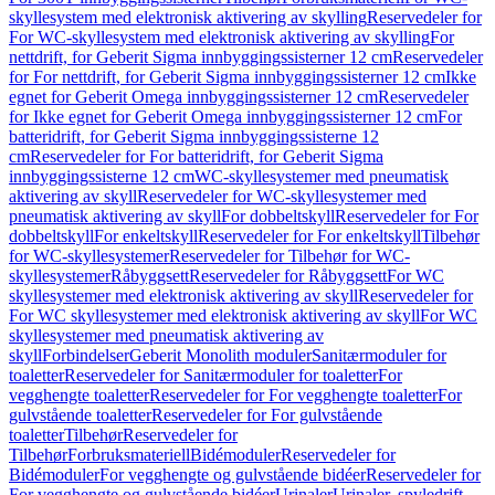
skyllesystem med elektronisk aktivering av skylling
Reservedeler for
For WC-skyllesystem med elektronisk aktivering av skylling
For
nettdrift, for Geberit Sigma innbyggingssisterner 12 cm
Reservedeler
for For nettdrift, for Geberit Sigma innbyggingssisterner 12 cm
Ikke
egnet for Geberit Omega innbyggingssisterner 12 cm
Reservedeler
for Ikke egnet for Geberit Omega innbyggingssisterner 12 cm
For
batteridrift, for Geberit Sigma innbyggingssisterne 12
cm
Reservedeler for For batteridrift, for Geberit Sigma
innbyggingssisterne 12 cm
WC-skyllesystemer med pneumatisk
aktivering av skyll
Reservedeler for WC-skyllesystemer med
pneumatisk aktivering av skyll
For dobbeltskyll
Reservedeler for For
dobbeltskyll
For enkeltskyll
Reservedeler for For enkeltskyll
Tilbehør
for WC-skyllesystemer
Reservedeler for Tilbehør for WC-
skyllesystemer
Råbyggsett
Reservedeler for Råbyggsett
For WC
skyllesystemer med elektronisk aktivering av skyll
Reservedeler for
For WC skyllesystemer med elektronisk aktivering av skyll
For WC
skyllesystemer med pneumatisk aktivering av
skyll
Forbindelser
Geberit Monolith moduler
Sanitærmoduler for
toaletter
Reservedeler for Sanitærmoduler for toaletter
For
vegghengte toaletter
Reservedeler for For vegghengte toaletter
For
gulvstående toaletter
Reservedeler for For gulvstående
toaletter
Tilbehør
Reservedeler for
Tilbehør
Forbruksmateriell
Bidémoduler
Reservedeler for
Bidémoduler
For vegghengte og gulvstående bidéer
Reservedeler for
For vegghengte og gulvstående bidéer
Urinaler
Urinaler, spyledrift,