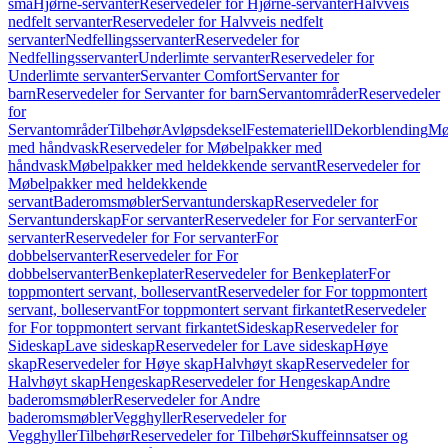
små
Hjørne-servanter
Reservedeler for Hjørne-servanter
Halvveis
nedfelt servanter
Reservedeler for Halvveis nedfelt
servanter
Nedfellingsservanter
Reservedeler for
Nedfellingsservanter
Underlimte servanter
Reservedeler for
Underlimte servanter
Servanter Comfort
Servanter for
barn
Reservedeler for Servanter for barn
Servantområder
Reservedeler
for
Servantområder
Tilbehør
Avløpsdeksel
Festemateriell
Dekorblending
Mø
med håndvask
Reservedeler for Møbelpakker med
håndvask
Møbelpakker med heldekkende servant
Reservedeler for
Møbelpakker med heldekkende
servant
Baderomsmøbler
Servantunderskap
Reservedeler for
Servantunderskap
For servanter
Reservedeler for For servanter
For
servanter
Reservedeler for For servanter
For
dobbelservanter
Reservedeler for For
dobbelservanter
Benkeplater
Reservedeler for Benkeplater
For
toppmontert servant, bolleservant
Reservedeler for For toppmontert
servant, bolleservant
For toppmontert servant firkantet
Reservedeler
for For toppmontert servant firkantet
Sideskap
Reservedeler for
Sideskap
Lave sideskap
Reservedeler for Lave sideskap
Høye
skap
Reservedeler for Høye skap
Halvhøyt skap
Reservedeler for
Halvhøyt skap
Hengeskap
Reservedeler for Hengeskap
Andre
baderomsmøbler
Reservedeler for Andre
baderomsmøbler
Vegghyller
Reservedeler for
Vegghyller
Tilbehør
Reservedeler for Tilbehør
Skuffeinnsatser og