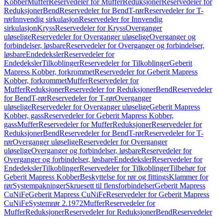
Kobber
Muffer
Reservedeler for Muffer
Reduksjoner
Reservedeler for
Reduksjoner
Bend
Reservedeler for Bend
T-rør
Reservedeler for T-
rør
Innvendig sirkulasjon
Reservedeler for Innvendig
sirkulasjon
Kryss
Reservedeler for Kryss
Overganger
uløselige
Reservedeler for Overganger uløselige
Overganger og
forbindelser, løsbare
Reservedeler for Overganger og forbindelser,
løsbare
Endedeksler
Reservedeler for
Endedeksler
Tilkoblinger
Reservedeler for Tilkoblinger
Geberit
Mapress Kobber, forkrommet
Reservedeler for Geberit Mapress
Kobber, forkrommet
Muffer
Reservedeler for
Muffer
Reduksjoner
Reservedeler for Reduksjoner
Bend
Reservedeler
for Bend
T-rør
Reservedeler for T-rør
Overganger
uløselige
Reservedeler for Overganger uløselige
Geberit Mapress
Kobber, gass
Reservedeler for Geberit Mapress Kobber,
gass
Muffer
Reservedeler for Muffer
Reduksjoner
Reservedeler for
Reduksjoner
Bend
Reservedeler for Bend
T-rør
Reservedeler for T-
rør
Overganger uløselige
Reservedeler for Overganger
uløselige
Overganger og forbindelser, løsbare
Reservedeler for
Overganger og forbindelser, løsbare
Endedeksler
Reservedeler for
Endedeksler
Tilkoblinger
Reservedeler for Tilkoblinger
Tilbehør for
Geberit Mapress Kobber
Beskyttelse for rør og fittings
Klammer for
rør
Systempakninger
Skruesett til flensforbindelser
Geberit Mapress
CuNiFe
Geberit Mapress CuNiFe
Reservedeler for Geberit Mapress
CuNiFe
Systemrør 2.1972
Muffer
Reservedeler for
Muffer
Reduksjoner
Reservedeler for Reduksjoner
Bend
Reservedeler