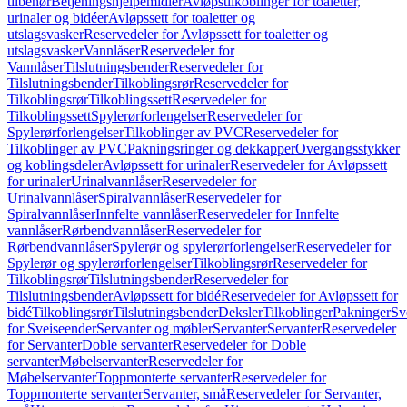
tilbehør
Betjeningshjelpemidler
Avløpstilkoblinger for toaletter,
urinaler og bidéer
Avløpssett for toaletter og
utslagsvasker
Reservedeler for Avløpssett for toaletter og
utslagsvasker
Vannlåser
Reservedeler for
Vannlåser
Tilslutningsbender
Reservedeler for
Tilslutningsbender
Tilkoblingsrør
Reservedeler for
Tilkoblingsrør
Tilkoblingssett
Reservedeler for
Tilkoblingssett
Spylerørforlengelser
Reservedeler for
Spylerørforlengelser
Tilkoblinger av PVC
Reservedeler for
Tilkoblinger av PVC
Pakningsringer og dekkapper
Overgangsstykker
og koblingsdeler
Avløpssett for urinaler
Reservedeler for Avløpssett
for urinaler
Urinalvannlåser
Reservedeler for
Urinalvannlåser
Spiralvannlåser
Reservedeler for
Spiralvannlåser
Innfelte vannlåser
Reservedeler for Innfelte
vannlåser
Rørbendvannlåser
Reservedeler for
Rørbendvannlåser
Spylerør og spylerørforlengelser
Reservedeler for
Spylerør og spylerørforlengelser
Tilkoblingsrør
Reservedeler for
Tilkoblingsrør
Tilslutningsbender
Reservedeler for
Tilslutningsbender
Avløpssett for bidé
Reservedeler for Avløpssett for
bidé
Tilkoblingsrør
Tilslutningsbender
Deksler
Tilkoblinger
Pakninger
Sv
for Sveiseender
Servanter og møbler
Servanter
Servanter
Reservedeler
for Servanter
Doble servanter
Reservedeler for Doble
servanter
Møbelservanter
Reservedeler for
Møbelservanter
Toppmonterte servanter
Reservedeler for
Toppmonterte servanter
Servanter, små
Reservedeler for Servanter,