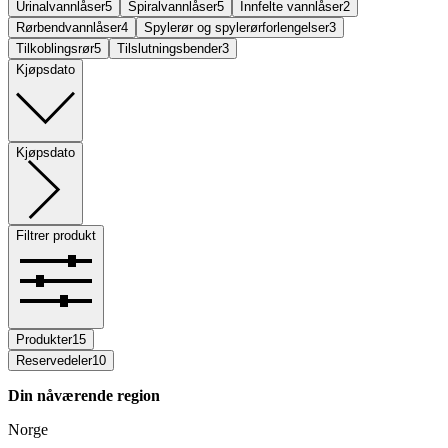
Urinalvannlåser
5
Spiralvannlåser
5
Innfelte vannlåser
2
Rørbendvannlåser
4
Spylerør og spylerørforlengelser
3
Tilkoblingsrør
5
Tilslutningsbender
3
Kjøpsdato
Kjøpsdato
Filtrer produkt
Produkter
15
Reservedeler
10
Din nåværende region
Norge