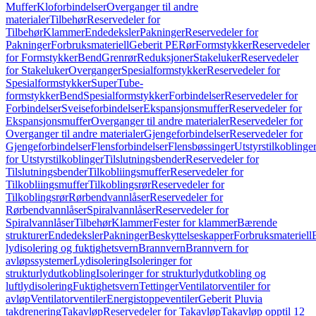
Muffer
Kloforbindelser
Overganger til andre
materialer
Tilbehør
Reservedeler for
Tilbehør
Klammer
Endedeksler
Pakninger
Reservedeler for
Pakninger
Forbruksmateriell
Geberit PE
Rør
Formstykker
Reservedeler
for Formstykker
Bend
Grenrør
Reduksjoner
Stakeluker
Reservedeler
for Stakeluker
Overganger
Spesialformstykker
Reservedeler for
Spesialformstykker
SuperTube-
formstykker
Bend
Spesialformstykker
Forbindelser
Reservedeler for
Forbindelser
Sveiseforbindelser
Ekspansjonsmuffer
Reservedeler for
Ekspansjonsmuffer
Overganger til andre materialer
Reservedeler for
Overganger til andre materialer
Gjengeforbindelser
Reservedeler for
Gjengeforbindelser
Flensforbindelser
Flensbøssinger
Utstyrstilkoblinge
for Utstyrstilkoblinger
Tilslutningsbender
Reservedeler for
Tilslutningsbender
Tilkobliingsmuffer
Reservedeler for
Tilkobliingsmuffer
Tilkoblingsrør
Reservedeler for
Tilkoblingsrør
Rørbendvannlåser
Reservedeler for
Rørbendvannlåser
Spiralvannlåser
Reservedeler for
Spiralvannlåser
Tilbehør
Klammer
Fester for klammer
Bærende
strukturer
Endedeksler
Pakninger
Beskyttelseskapper
Forbruksmateriell
lydisolering og fuktighetsvern
Brannvern
Brannvern for
avløpssystemer
Lydisolering
Isoleringer for
strukturlydutkobling
Isoleringer for strukturlydutkobling og
luftlydisolering
Fuktighetsvern
Tettinger
Ventilatorventiler for
avløp
Ventilatorventiler
Energistoppeventiler
Geberit Pluvia
takdrenering
Takavløp
Reservedeler for Takavløp
Takavløp opptil 12