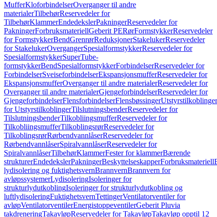
Muffer
Kloforbindelser
Overganger til andre
materialer
Tilbehør
Reservedeler for
Tilbehør
Klammer
Endedeksler
Pakninger
Reservedeler for
Pakninger
Forbruksmateriell
Geberit PE
Rør
Formstykker
Reservedeler
for Formstykker
Bend
Grenrør
Reduksjoner
Stakeluker
Reservedeler
for Stakeluker
Overganger
Spesialformstykker
Reservedeler for
Spesialformstykker
SuperTube-
formstykker
Bend
Spesialformstykker
Forbindelser
Reservedeler for
Forbindelser
Sveiseforbindelser
Ekspansjonsmuffer
Reservedeler for
Ekspansjonsmuffer
Overganger til andre materialer
Reservedeler for
Overganger til andre materialer
Gjengeforbindelser
Reservedeler for
Gjengeforbindelser
Flensforbindelser
Flensbøssinger
Utstyrstilkoblinge
for Utstyrstilkoblinger
Tilslutningsbender
Reservedeler for
Tilslutningsbender
Tilkobliingsmuffer
Reservedeler for
Tilkobliingsmuffer
Tilkoblingsrør
Reservedeler for
Tilkoblingsrør
Rørbendvannlåser
Reservedeler for
Rørbendvannlåser
Spiralvannlåser
Reservedeler for
Spiralvannlåser
Tilbehør
Klammer
Fester for klammer
Bærende
strukturer
Endedeksler
Pakninger
Beskyttelseskapper
Forbruksmateriell
lydisolering og fuktighetsvern
Brannvern
Brannvern for
avløpssystemer
Lydisolering
Isoleringer for
strukturlydutkobling
Isoleringer for strukturlydutkobling og
luftlydisolering
Fuktighetsvern
Tettinger
Ventilatorventiler for
avløp
Ventilatorventiler
Energistoppeventiler
Geberit Pluvia
takdrenering
Takavløp
Reservedeler for Takavløp
Takavløp opptil 12