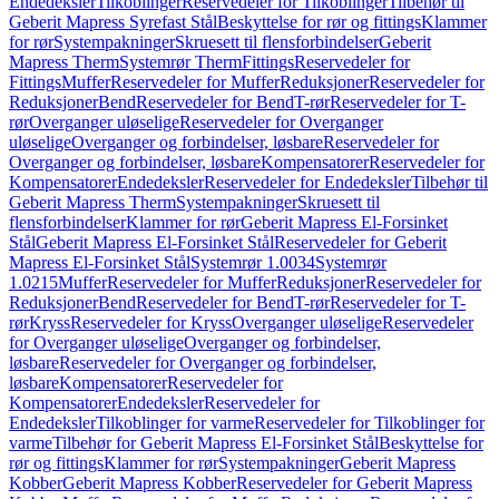
Endedeksler
Tilkoblinger
Reservedeler for Tilkoblinger
Tilbehør til
Geberit Mapress Syrefast Stål
Beskyttelse for rør og fittings
Klammer
for rør
Systempakninger
Skruesett til flensforbindelser
Geberit
Mapress Therm
Systemrør Therm
Fittings
Reservedeler for
Fittings
Muffer
Reservedeler for Muffer
Reduksjoner
Reservedeler for
Reduksjoner
Bend
Reservedeler for Bend
T-rør
Reservedeler for T-
rør
Overganger uløselige
Reservedeler for Overganger
uløselige
Overganger og forbindelser, løsbare
Reservedeler for
Overganger og forbindelser, løsbare
Kompensatorer
Reservedeler for
Kompensatorer
Endedeksler
Reservedeler for Endedeksler
Tilbehør til
Geberit Mapress Therm
Systempakninger
Skruesett til
flensforbindelser
Klammer for rør
Geberit Mapress El-Forsinket
Stål
Geberit Mapress El-Forsinket Stål
Reservedeler for Geberit
Mapress El-Forsinket Stål
Systemrør 1.0034
Systemrør
1.0215
Muffer
Reservedeler for Muffer
Reduksjoner
Reservedeler for
Reduksjoner
Bend
Reservedeler for Bend
T-rør
Reservedeler for T-
rør
Kryss
Reservedeler for Kryss
Overganger uløselige
Reservedeler
for Overganger uløselige
Overganger og forbindelser,
løsbare
Reservedeler for Overganger og forbindelser,
løsbare
Kompensatorer
Reservedeler for
Kompensatorer
Endedeksler
Reservedeler for
Endedeksler
Tilkoblinger for varme
Reservedeler for Tilkoblinger for
varme
Tilbehør for Geberit Mapress El-Forsinket Stål
Beskyttelse for
rør og fittings
Klammer for rør
Systempakninger
Geberit Mapress
Kobber
Geberit Mapress Kobber
Reservedeler for Geberit Mapress