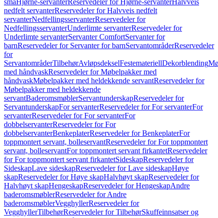
små
Hjørne-servanter
Reservedeler for Hjørne-servanter
Halvveis
nedfelt servanter
Reservedeler for Halvveis nedfelt
servanter
Nedfellingsservanter
Reservedeler for
Nedfellingsservanter
Underlimte servanter
Reservedeler for
Underlimte servanter
Servanter Comfort
Servanter for
barn
Reservedeler for Servanter for barn
Servantområder
Reservedeler
for
Servantområder
Tilbehør
Avløpsdeksel
Festemateriell
Dekorblending
Mø
med håndvask
Reservedeler for Møbelpakker med
håndvask
Møbelpakker med heldekkende servant
Reservedeler for
Møbelpakker med heldekkende
servant
Baderomsmøbler
Servantunderskap
Reservedeler for
Servantunderskap
For servanter
Reservedeler for For servanter
For
servanter
Reservedeler for For servanter
For
dobbelservanter
Reservedeler for For
dobbelservanter
Benkeplater
Reservedeler for Benkeplater
For
toppmontert servant, bolleservant
Reservedeler for For toppmontert
servant, bolleservant
For toppmontert servant firkantet
Reservedeler
for For toppmontert servant firkantet
Sideskap
Reservedeler for
Sideskap
Lave sideskap
Reservedeler for Lave sideskap
Høye
skap
Reservedeler for Høye skap
Halvhøyt skap
Reservedeler for
Halvhøyt skap
Hengeskap
Reservedeler for Hengeskap
Andre
baderomsmøbler
Reservedeler for Andre
baderomsmøbler
Vegghyller
Reservedeler for
Vegghyller
Tilbehør
Reservedeler for Tilbehør
Skuffeinnsatser og