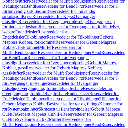
Kobber
Muffer
Reservedeler for Muffer
Reduksjoner
Reservedeler for
Reduksjoner
Bend
Reservedeler for Bend
T-rør
Reservedeler for T-
rør
Innvendig sirkulasjon
Reservedeler for Innvendig
sirkulasjon
Kryss
Reservedeler for Kryss
Overganger
uløselige
Reservedeler for Overganger uløselige
Overganger og
forbindelser, løsbare
Reservedeler for Overganger og forbindelser,
løsbare
Endedeksler
Reservedeler for
Endedeksler
Tilkoblinger
Reservedeler for Tilkoblinger
Geberit
Mapress Kobber, forkrommet
Reservedeler for Geberit Mapress
Kobber, forkrommet
Muffer
Reservedeler for
Muffer
Reduksjoner
Reservedeler for Reduksjoner
Bend
Reservedeler
for Bend
T-rør
Reservedeler for T-rør
Overganger
uløselige
Reservedeler for Overganger uløselige
Geberit Mapress
Kobber, gass
Reservedeler for Geberit Mapress Kobber,
gass
Muffer
Reservedeler for Muffer
Reduksjoner
Reservedeler for
Reduksjoner
Bend
Reservedeler for Bend
T-rør
Reservedeler for T-
rør
Overganger uløselige
Reservedeler for Overganger
uløselige
Overganger og forbindelser, løsbare
Reservedeler for
Overganger og forbindelser, løsbare
Endedeksler
Reservedeler for
Endedeksler
Tilkoblinger
Reservedeler for Tilkoblinger
Tilbehør for
Geberit Mapress Kobber
Beskyttelse for rør og fittings
Klammer for
rør
Systempakninger
Skruesett til flensforbindelser
Geberit Mapress
CuNiFe
Geberit Mapress CuNiFe
Reservedeler for Geberit Mapress
CuNiFe
Systemrør 2.1972
Muffer
Reservedeler for
Muffer
Reduksjoner
Reservedeler for Reduksjoner
Bend
Reservedeler