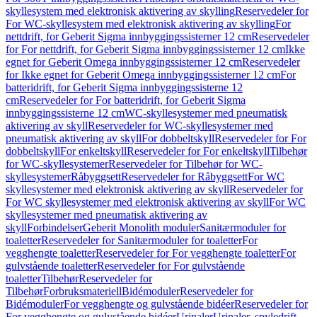
skyllesystem med elektronisk aktivering av skylling
Reservedeler for
For WC-skyllesystem med elektronisk aktivering av skylling
For
nettdrift, for Geberit Sigma innbyggingssisterner 12 cm
Reservedeler
for For nettdrift, for Geberit Sigma innbyggingssisterner 12 cm
Ikke
egnet for Geberit Omega innbyggingssisterner 12 cm
Reservedeler
for Ikke egnet for Geberit Omega innbyggingssisterner 12 cm
For
batteridrift, for Geberit Sigma innbyggingssisterne 12
cm
Reservedeler for For batteridrift, for Geberit Sigma
innbyggingssisterne 12 cm
WC-skyllesystemer med pneumatisk
aktivering av skyll
Reservedeler for WC-skyllesystemer med
pneumatisk aktivering av skyll
For dobbeltskyll
Reservedeler for For
dobbeltskyll
For enkeltskyll
Reservedeler for For enkeltskyll
Tilbehør
for WC-skyllesystemer
Reservedeler for Tilbehør for WC-
skyllesystemer
Råbyggsett
Reservedeler for Råbyggsett
For WC
skyllesystemer med elektronisk aktivering av skyll
Reservedeler for
For WC skyllesystemer med elektronisk aktivering av skyll
For WC
skyllesystemer med pneumatisk aktivering av
skyll
Forbindelser
Geberit Monolith moduler
Sanitærmoduler for
toaletter
Reservedeler for Sanitærmoduler for toaletter
For
vegghengte toaletter
Reservedeler for For vegghengte toaletter
For
gulvstående toaletter
Reservedeler for For gulvstående
toaletter
Tilbehør
Reservedeler for
Tilbehør
Forbruksmateriell
Bidémoduler
Reservedeler for
Bidémoduler
For vegghengte og gulvstående bidéer
Reservedeler for
For vegghengte og gulvstående bidéer
Urinaler
Urinaler, spyledrift,