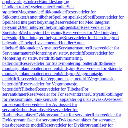
oppbevaringsbokser
Håndklestang og
håndklekroker
Lyselementer
Hendler
Sett
støtteben
Magnettavler
Stikkontakter
Reservedeler for
Stikkontakter
Annet tilbehør
Speil og speilskap
Speil
Reservedeler for
Speil
Med integrert belysning
Reservedeler for Med integrert
belysning
Uten integrert belysning
Speilskap
Reservedeler for
Speilskap
Med integrert belysning
Reservedeler for Med integrert
belysning
Uten integrert belysning
Reservedeler for Uten integrert
belysning
Tilbehør
Lyselementer
Hendler
Annet
tilbehør
Stikkontakter
Armaturer
Servantarmaturer
Reservedeler for
Servantarmaturer
Montering av stativ, nettdrift
Reservedeler for
Montering av stativ, nettdrift
Stativmontering,
batteridrift
Reservedeler for Stativmontering, batteridrift
Stående
montasje, blandebatteri med enhåndsgrep
Reservedeler for Stående
montasje, blandebatteri med enhåndsgrep
Veggmontasje,
nettdrift
Reservedeler for Veggmontasje, nettdrift
Veggmontasje,
batteridrift
Reservedeler for Veggmontasje,
batteridrift
Tilbehør
Reservedeler for Tilbehør
For
servantkraner
Reservedeler for For servantkraner
Utstyrstilkoblinger
for vaskeområde, kjøkkenvask, apparater og utslagsvask
Avløpssett
for servant
Reservedeler for Avløpssett for
servant
Rørbendvannlåser
Reservedeler for
Rørbendvannlåser
Dykkrørvannlåser for servanter
Reservedeler for
Dykkrørvannlåser for servanter
Dykkrørvannlåser for servanter,
plassbeparende modell
Reservedeler for Dykkrørvannlåser for