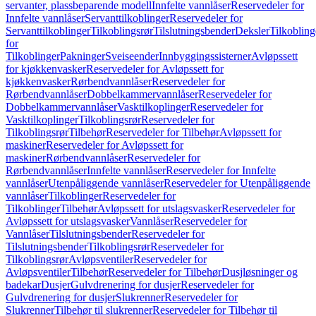
servanter, plassbeparende modell
Innfelte vannlåser
Reservedeler for
Innfelte vannlåser
Servanttilkoblinger
Reservedeler for
Servanttilkoblinger
Tilkoblingsrør
Tilslutningsbender
Deksler
Tilkobling
for
Tilkoblinger
Pakninger
Sveiseender
Innbyggingssisterner
Avløpssett
for kjøkkenvasker
Reservedeler for Avløpssett for
kjøkkenvasker
Rørbendvannlåser
Reservedeler for
Rørbendvannlåser
Dobbelkammervannlåser
Reservedeler for
Dobbelkammervannlåser
Vasktilkoplinger
Reservedeler for
Vasktilkoplinger
Tilkoblingsrør
Reservedeler for
Tilkoblingsrør
Tilbehør
Reservedeler for Tilbehør
Avløpssett for
maskiner
Reservedeler for Avløpssett for
maskiner
Rørbendvannlåser
Reservedeler for
Rørbendvannlåser
Innfelte vannlåser
Reservedeler for Innfelte
vannlåser
Utenpåliggende vannlåser
Reservedeler for Utenpåliggende
vannlåser
Tilkoblinger
Reservedeler for
Tilkoblinger
Tilbehør
Avløpssett for utslagsvasker
Reservedeler for
Avløpssett for utslagsvasker
Vannlåser
Reservedeler for
Vannlåser
Tilslutningsbender
Reservedeler for
Tilslutningsbender
Tilkoblingsrør
Reservedeler for
Tilkoblingsrør
Avløpsventiler
Reservedeler for
Avløpsventiler
Tilbehør
Reservedeler for Tilbehør
Dusjløsninger og
badekar
Dusjer
Gulvdrenering for dusjer
Reservedeler for
Gulvdrenering for dusjer
Slukrenner
Reservedeler for
Slukrenner
Tilbehør til slukrenner
Reservedeler for Tilbehør til