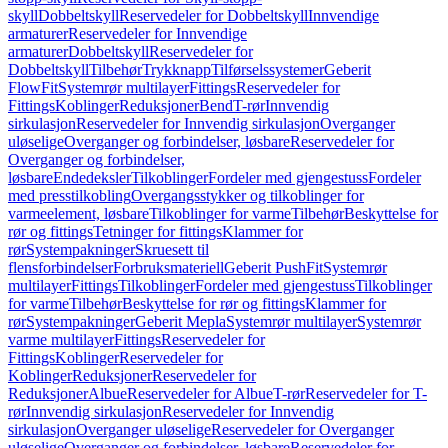
skyll
Dobbeltskyll
Reservedeler for Dobbeltskyll
Innvendige
armaturer
Reservedeler for Innvendige
armaturer
Dobbeltskyll
Reservedeler for
Dobbeltskyll
Tilbehør
Trykknapp
Tilførselssystemer
Geberit
FlowFit
Systemrør multilayer
Fittings
Reservedeler for
Fittings
Koblinger
Reduksjoner
Bend
T-rør
Innvendig
sirkulasjon
Reservedeler for Innvendig sirkulasjon
Overganger
uløselige
Overganger og forbindelser, løsbare
Reservedeler for
Overganger og forbindelser,
løsbare
Endedeksler
Tilkoblinger
Fordeler med gjengestuss
Fordeler
med presstilkobling
Overgangsstykker og tilkoblinger for
varmeelement, løsbare
Tilkoblinger for varme
Tilbehør
Beskyttelse for
rør og fittings
Tetninger for fittings
Klammer for
rør
Systempakninger
Skruesett til
flensforbindelser
Forbruksmateriell
Geberit PushFit
Systemrør
multilayer
Fittings
Tilkoblinger
Fordeler med gjengestuss
Tilkoblinger
for varme
Tilbehør
Beskyttelse for rør og fittings
Klammer for
rør
Systempakninger
Geberit Mepla
Systemrør multilayer
Systemrør
varme multilayer
Fittings
Reservedeler for
Fittings
Koblinger
Reservedeler for
Koblinger
Reduksjoner
Reservedeler for
Reduksjoner
Albue
Reservedeler for Albue
T-rør
Reservedeler for T-
rør
Innvendig sirkulasjon
Reservedeler for Innvendig
sirkulasjon
Overganger uløselige
Reservedeler for Overganger
uløselige
Overganger og forbindelser, løsbare
Reservedeler for