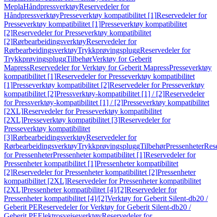
Mepla
Håndpressverktøy
Reservedeler for
Håndpressverktøy
Presseverktøy kompatibilitet [1]
Reservedeler for
Presseverktøy kompatibilitet [1]
Presseverktøy kompatibilitet
[2]
Reservedeler for Presseverktøy kompatibilitet
[2]
Rørbearbeidingsverktøy
Reservedeler for
Rørbearbeidingsverktøy
Trykkprøvingsplugg
Reservedeler for
Trykkprøvingsplugg
Tilbehør
Verktøy for Geberit
Mapress
Reservedeler for Verktøy for Geberit Mapress
Presseverktøy
kompatibilitet [1]
Reservedeler for Presseverktøy kompatibilitet
[1]
Presseverktøy kompatibilitet [2]
Reservedeler for Presseverktøy
kompatibilitet [2]
Pressverktøy-kompatibilitet [1] / [2]
Reservedeler
for Pressverktøy-kompatibilitet [1] / [2]
Presseverktøy kompatibilitet
[2XL]
Reservedeler for Presseverktøy kompatibilitet
[2XL]
Presseverktøy kompatibilitet [3]
Reservedeler for
Presseverktøy kompatibilitet
[3]
Rørbearbeidingsverktøy
Reservedeler for
Rørbearbeidingsverktøy
Trykkprøvingsplugg
Tilbehør
Pressenheter
Res
for Pressenheter
Pressenheter kompatibilitet [1]
Reservedeler for
Pressenheter kompatibilitet [1]
Pressenheter kompatibilitet
[2]
Reservedeler for Pressenheter kompatibilitet [2]
Pressenheter
kompatibilitet [2XL]
Reservedeler for Pressenheter kompatibilitet
[2XL]
Pressenheter kompatibilitet [4]/[2]
Reservedeler for
Pressenheter kompatibilitet [4]/[2]
Verktøy for Geberit Silent-db20 /
Geberit PE
Reservedeler for Verktøy for Geberit Silent-db20 /
Geberit PE
Elektrosveiseverktøy
Reservedeler for