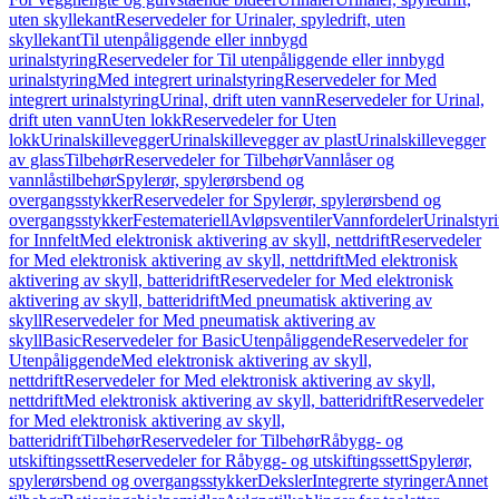
uten skyllekant
Reservedeler for Urinaler, spyledrift, uten
skyllekant
Til utenpåliggende eller innbygd
urinalstyring
Reservedeler for Til utenpåliggende eller innbygd
urinalstyring
Med integrert urinalstyring
Reservedeler for Med
integrert urinalstyring
Urinal, drift uten vann
Reservedeler for Urinal,
drift uten vann
Uten lokk
Reservedeler for Uten
lokk
Urinalskillevegger
Urinalskillevegger av plast
Urinalskillevegger
av glass
Tilbehør
Reservedeler for Tilbehør
Vannlåser og
vannlåstilbehør
Spylerør, spylerørsbend og
overgangsstykker
Reservedeler for Spylerør, spylerørsbend og
overgangsstykker
Festemateriell
Avløpsventiler
Vannfordeler
Urinalstyr
for Innfelt
Med elektronisk aktivering av skyll, nettdrift
Reservedeler
for Med elektronisk aktivering av skyll, nettdrift
Med elektronisk
aktivering av skyll, batteridrift
Reservedeler for Med elektronisk
aktivering av skyll, batteridrift
Med pneumatisk aktivering av
skyll
Reservedeler for Med pneumatisk aktivering av
skyll
Basic
Reservedeler for Basic
Utenpåliggende
Reservedeler for
Utenpåliggende
Med elektronisk aktivering av skyll,
nettdrift
Reservedeler for Med elektronisk aktivering av skyll,
nettdrift
Med elektronisk aktivering av skyll, batteridrift
Reservedeler
for Med elektronisk aktivering av skyll,
batteridrift
Tilbehør
Reservedeler for Tilbehør
Råbygg- og
utskiftingssett
Reservedeler for Råbygg- og utskiftingssett
Spylerør,
spylerørsbend og overgangsstykker
Deksler
Integrerte styringer
Annet