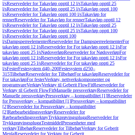
l/s
Reservedeler for Takavløp opptil 12 l/s
Takavløp opptil 25
l/s
Reservedeler for Takavløp opptil 25 l/s
Takavløp oppti 100
l/s
Reservedeler for Takavløp oppti 100 l/s
Takavløp for
renner
Reservedeler for Takavløp for renner
Takavløp opptil 12
l/s
Reservedeler for Takavløp opptil 12 l/s
Takavløp opptil 25
l/s
Reservedeler for Takavløp opptil 25 l/s
Takavløp oppti 100
l/s
Reservedeler for Takavløp oppti 100
l/s
Dampsperreelementer
Reservedeler for Dampsperreelementer
For
takavløp oppti 12 l/s
Reservedeler for For takavløp oppti 12 l/s
For
takavløp oppti 25 l/s
Nødoverløp
Reservedeler for Nødoverløp
For
takavløp oppti 12 l/s
Reservedeler for For takavløp oppti 12 l/s
For
takavløp oppti 25 l/s
Reservedeler for For takavløp oppti 25
l/s
Fester
Festesystem d40–200
Festesystem d250–
315
Tilbehør
Reservedeler for Tilbehør
For takavløp
Reservedeler for
For takavløp
For fester
Verktøy, nettverkskomponenter og
programvare
Verktøy
Verktøy til Geberit FlowFit
Reservedeler for
Verktøy til Geberit FlowFit
Manuelle pressverktøy
Reservedeler for
Manuelle pressverktøy
Pressverktøy – kompatibilitet [1]
Reservedeler
for Pressverktøy – kompatibilitet [1]
Pressverktøy – kompatibilitet
[2]
Reservedeler for Pressverktøy – kompatibilitet
[2]
Rørbearbeidingsverktøy
Reservedeler for
Rørbearbeidingsverktøy
Trykkprøvingsplugg
Reservedeler for
Trykkprøvingsplugg
Testmiddel
Pressenheter med
verktøy
Tilbehør
Reservedeler for Tilbehør
Verktøy for Geberit
Mepla
Reservedeler for Verktøy for Geberit