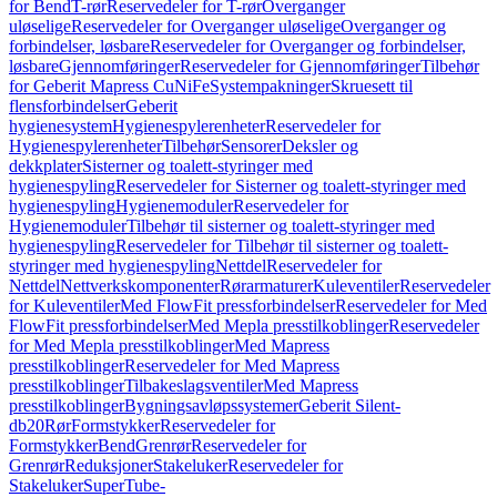
for Bend
T-rør
Reservedeler for T-rør
Overganger
uløselige
Reservedeler for Overganger uløselige
Overganger og
forbindelser, løsbare
Reservedeler for Overganger og forbindelser,
løsbare
Gjennomføringer
Reservedeler for Gjennomføringer
Tilbehør
for Geberit Mapress CuNiFe
Systempakninger
Skruesett til
flensforbindelser
Geberit
hygienesystem
Hygienespylerenheter
Reservedeler for
Hygienespylerenheter
Tilbehør
Sensorer
Deksler og
dekkplater
Sisterner og toalett-styringer med
hygienespyling
Reservedeler for Sisterner og toalett-styringer med
hygienespyling
Hygienemoduler
Reservedeler for
Hygienemoduler
Tilbehør til sisterner og toalett-styringer med
hygienespyling
Reservedeler for Tilbehør til sisterner og toalett-
styringer med hygienespyling
Nettdel
Reservedeler for
Nettdel
Nettverkskomponenter
Rørarmaturer
Kuleventiler
Reservedeler
for Kuleventiler
Med FlowFit pressforbindelser
Reservedeler for Med
FlowFit pressforbindelser
Med Mepla presstilkoblinger
Reservedeler
for Med Mepla presstilkoblinger
Med Mapress
presstilkoblinger
Reservedeler for Med Mapress
presstilkoblinger
Tilbakeslagsventiler
Med Mapress
presstilkoblinger
Bygningsavløpssystemer
Geberit Silent-
db20
Rør
Formstykker
Reservedeler for
Formstykker
Bend
Grenrør
Reservedeler for
Grenrør
Reduksjoner
Stakeluker
Reservedeler for
Stakeluker
SuperTube-