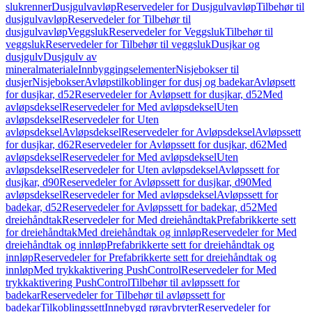
slukrenner
Dusjgulvavløp
Reservedeler for Dusjgulvavløp
Tilbehør til
dusjgulvavløp
Reservedeler for Tilbehør til
dusjgulvavløp
Veggsluk
Reservedeler for Veggsluk
Tilbehør til
veggsluk
Reservedeler for Tilbehør til veggsluk
Dusjkar og
dusjgulv
Dusjgulv av
mineralmateriale
Innbyggingselementer
Nisjebokser til
dusjer
Nisjebokser
Avløpstilkoblinger for dusj og badekar
Avløpsett
for dusjkar, d52
Reservedeler for Avløpsett for dusjkar, d52
Med
avløpsdeksel
Reservedeler for Med avløpsdeksel
Uten
avløpsdeksel
Reservedeler for Uten
avløpsdeksel
Avløpsdeksel
Reservedeler for Avløpsdeksel
Avløpssett
for dusjkar, d62
Reservedeler for Avløpssett for dusjkar, d62
Med
avløpsdeksel
Reservedeler for Med avløpsdeksel
Uten
avløpsdeksel
Reservedeler for Uten avløpsdeksel
Avløpssett for
dusjkar, d90
Reservedeler for Avløpssett for dusjkar, d90
Med
avløpsdeksel
Reservedeler for Med avløpsdeksel
Avløpssett for
badekar, d52
Reservedeler for Avløpssett for badekar, d52
Med
dreiehåndtak
Reservedeler for Med dreiehåndtak
Prefabrikkerte sett
for dreiehåndtak
Med dreiehåndtak og innløp
Reservedeler for Med
dreiehåndtak og innløp
Prefabrikkerte sett for dreiehåndtak og
innløp
Reservedeler for Prefabrikkerte sett for dreiehåndtak og
innløp
Med trykkaktivering PushControl
Reservedeler for Med
trykkaktivering PushControl
Tilbehør til avløpssett for
badekar
Reservedeler for Tilbehør til avløpssett for
badekar
Tilkoblingssett
Innebygd røravbryter
Reservedeler for