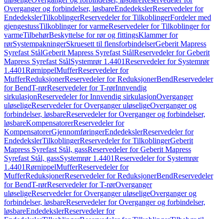
Overganger og forbindelser, løsbare
Endedeksler
Reservedeler for
Endedeksler
Tilkoblinger
Reservedeler for Tilkoblinger
Fordeler med
gjengestuss
Tilkoblinger for varme
Reservedeler for Tilkoblinger for
varme
Tilbehør
Beskyttelse for rør og fittings
Klammer for
rør
Systempakninger
Skruesett til flensforbindelser
Geberit Mapress
Syrefast Stål
Geberit Mapress Syrefast Stål
Reservedeler for Geberit
Mapress Syrefast Stål
Systemrør 1.4401
Reservedeler for Systemrør
1.4401
Rørnippel
Muffer
Reservedeler for
Muffer
Reduksjoner
Reservedeler for Reduksjoner
Bend
Reservedeler
for Bend
T-rør
Reservedeler for T-rør
Innvendig
sirkulasjon
Reservedeler for Innvendig sirkulasjon
Overganger
uløselige
Reservedeler for Overganger uløselige
Overganger og
forbindelser, løsbare
Reservedeler for Overganger og forbindelser,
løsbare
Kompensatorer
Reservedeler for
Kompensatorer
Gjennomføringer
Endedeksler
Reservedeler for
Endedeksler
Tilkoblinger
Reservedeler for Tilkoblinger
Geberit
Mapress Syrefast Stål, gass
Reservedeler for Geberit Mapress
Syrefast Stål, gass
Systemrør 1.4401
Reservedeler for Systemrør
1.4401
Rørnippel
Muffer
Reservedeler for
Muffer
Reduksjoner
Reservedeler for Reduksjoner
Bend
Reservedeler
for Bend
T-rør
Reservedeler for T-rør
Overganger
uløselige
Reservedeler for Overganger uløselige
Overganger og
forbindelser, løsbare
Reservedeler for Overganger og forbindelser,
løsbare
Endedeksler
Reservedeler for