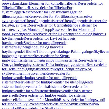
oppvaskmaskiner
Elementer for konsoller
Tilbehør
Reservedeler for
Tilbehør
Tilbehør
Reservedeler for Tilbehør
For
systemvegger
Reservedeler for For systemvegger
For
tilførselssystemer
Reservedeler for For tilførselssystemer
For
avløpssystemer
Utenpåliggende sisterner
Utenpåliggende sisterner for
toaletter, av plast
Reservedeler for Utenpåliggende sisterner for
toaletter, av plast
Montert på topp
Reservedeler for Montert på
topp
Høythengende
Reservedeler for Høythengende
Lavt og halvveis
høythengende
Reservedeler for Lavt og halvveis
høythengende
Spylerør for utenpåliggende
sisterner
Høythengende
Lavt og halvveis
høythengende
Tilbehør
Tilkoblinger
Pakninger
Pakningsringer
Skylleven
innbyggingssisterner
Reservedeler for Sigma
innbyggingssisterner
Omega innbyggingssisterner
Reservedeler for
Omega innbyggingssisterner
Delta innbyggingssisterner
Reservedeler
for Delta innbyggingssisterner
Spylerør
Tilbehør
Innløps- og
skylleventiler
Innløpsventiler
Reservedeler for
Innløpsventiler
Innløpsventiler for utenpåliggende
sisterner
Reservedeler for Innløpsventiler for utenpåliggende
sisterner
Innløpsventiler for skålsisterner
Reservedeler for
Innløpsventiler for skålsisterner
Innløpsventiler for sisterner
universelle
Reservedeler for Innløpsventiler for sisterner
universelle
Innløpsventil for Monolith
Reservedeler for Innløpsventil
for Monolith
Skylleventiler
Reservedeler for Skylleventiler
Skyll-
stopp-skyll
Reservedeler for Skyll-stopp-