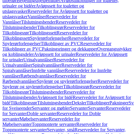
tilbehør
Betjeningshjelpemidler
Avløpstilkoblinger for toaletter,
urinaler og bidéer
Avløpssett for toaletter og
utslagsvasker
Reservedeler for Avløpssett for toaletter og
utslagsvasker
Vannlåser
Reservedeler for
Vannlåser
Tilslutningsbender
Reservedeler for
Tilslutningsbender
Tilkoblingsrør
Reservedeler for
Tilkoblingsrør
Tilkoblingssett
Reservedeler for
Tilkoblingssett
Spylerørforlengelser
Reservedeler for
Spylerørforlengelser
Tilkoblinger av PVC
Reservedeler for
Tilkoblinger av PVC
Pakningsringer og dekkapper
Overgangsstykker
og koblingsdeler
Avløpssett for urinaler
Reservedeler for Avløpssett
for urinaler
Urinalvannlåser
Reservedeler for
Urinalvannlåser
Spiralvannlåser
Reservedeler for
Spiralvannlåser
Innfelte vannlåser
Reservedeler for Innfelte
vannlåser
Rørbendvannlåser
Reservedeler for
Rørbendvannlåser
Spylerør og spylerørforlengelser
Reservedeler for
Spylerør og spylerørforlengelser
Tilkoblingsrør
Reservedeler for
Tilkoblingsrør
Tilslutningsbender
Reservedeler for
Tilslutningsbender
Avløpssett for bidé
Reservedeler for Avløpssett for
bidé
Tilkoblingsrør
Tilslutningsbender
Deksler
Tilkoblinger
Pakninger
Sv
for Sveiseender
Servanter og møbler
Servanter
Servanter
Reservedeler
for Servanter
Doble servanter
Reservedeler for Doble
servanter
Møbelservanter
Reservedeler for
Møbelservanter
Toppmonterte servanter
Reservedeler for
Toppmonterte servanter
Servanter, små
Reservedeler for Servanter,