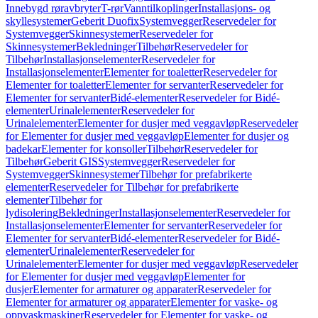
Innebygd røravbryter
T-rør
Vanntilkoplinger
Installasjons- og
skyllesystemer
Geberit Duofix
Systemvegger
Reservedeler for
Systemvegger
Skinnesystemer
Reservedeler for
Skinnesystemer
Bekledninger
Tilbehør
Reservedeler for
Tilbehør
Installasjonselementer
Reservedeler for
Installasjonselementer
Elementer for toaletter
Reservedeler for
Elementer for toaletter
Elementer for servanter
Reservedeler for
Elementer for servanter
Bidé-elementer
Reservedeler for Bidé-
elementer
Urinalelementer
Reservedeler for
Urinalelementer
Elementer for dusjer med veggavløp
Reservedeler
for Elementer for dusjer med veggavløp
Elementer for dusjer og
badekar
Elementer for konsoller
Tilbehør
Reservedeler for
Tilbehør
Geberit GIS
Systemvegger
Reservedeler for
Systemvegger
Skinnesystemer
Tilbehør for prefabrikerte
elementer
Reservedeler for Tilbehør for prefabrikerte
elementer
Tilbehør for
lydisolering
Bekledninger
Installasjonselementer
Reservedeler for
Installasjonselementer
Elementer for servanter
Reservedeler for
Elementer for servanter
Bidé-elementer
Reservedeler for Bidé-
elementer
Urinalelementer
Reservedeler for
Urinalelementer
Elementer for dusjer med veggavløp
Reservedeler
for Elementer for dusjer med veggavløp
Elementer for
dusjer
Elementer for armaturer og apparater
Reservedeler for
Elementer for armaturer og apparater
Elementer for vaske- og
oppvaskmaskiner
Reservedeler for Elementer for vaske- og