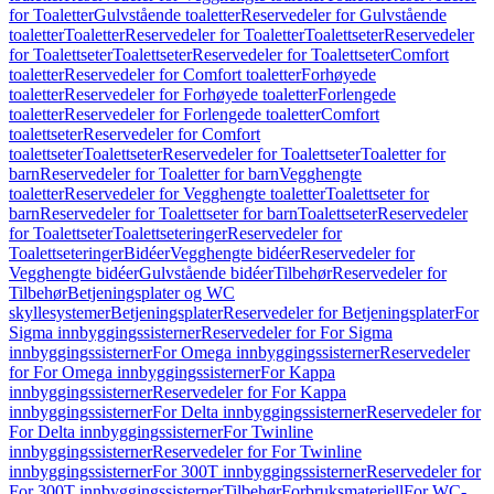
for Toaletter
Gulvstående toaletter
Reservedeler for Gulvstående
toaletter
Toaletter
Reservedeler for Toaletter
Toalettseter
Reservedeler
for Toalettseter
Toalettseter
Reservedeler for Toalettseter
Comfort
toaletter
Reservedeler for Comfort toaletter
Forhøyede
toaletter
Reservedeler for Forhøyede toaletter
Forlengede
toaletter
Reservedeler for Forlengede toaletter
Comfort
toalettseter
Reservedeler for Comfort
toalettseter
Toalettseter
Reservedeler for Toalettseter
Toaletter for
barn
Reservedeler for Toaletter for barn
Vegghengte
toaletter
Reservedeler for Vegghengte toaletter
Toalettseter for
barn
Reservedeler for Toalettseter for barn
Toalettseter
Reservedeler
for Toalettseter
Toalettseteringer
Reservedeler for
Toalettseteringer
Bidéer
Vegghengte bidéer
Reservedeler for
Vegghengte bidéer
Gulvstående bidéer
Tilbehør
Reservedeler for
Tilbehør
Betjeningsplater og WC
skyllesystemer
Betjeningsplater
Reservedeler for Betjeningsplater
For
Sigma innbyggingssisterner
Reservedeler for For Sigma
innbyggingssisterner
For Omega innbyggingssisterner
Reservedeler
for For Omega innbyggingssisterner
For Kappa
innbyggingssisterner
Reservedeler for For Kappa
innbyggingssisterner
For Delta innbyggingssisterner
Reservedeler for
For Delta innbyggingssisterner
For Twinline
innbyggingssisterner
Reservedeler for For Twinline
innbyggingssisterner
For 300T innbyggingssisterner
Reservedeler for
For 300T innbyggingssisterner
Tilbehør
Forbruksmateriell
For WC-