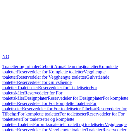
NO
Toaletter og urinaler
Geberit AquaClean dusjtoaletter
Komplette
toaletter
Reservedeler for Komplette toaletter
Vegghengte
toaletter
Reservedeler for Vegghengte toaletter
Gulvstående
toaletter
Reservedeler for Gulvstående
toaletter
Toalettseter
Reservedeler for Toalettseter
For
toalettskåler
Reservedeler for For
toalettskåler
Designplater
Reservedeler for Designplater
For komplette
toaletter
Reservedeler for For komplette toaletter
For
toalettseter
Reservedeler for For toalettseter
Tilbehør
Reservedeler for
Tilbehør
For komplette toaletter
For toalettseter
Reservedeler for For
toalettseter
For toalettseter og komplette
toaletter
Toaletter
Forbruksmateriell
Toalett og toalettseter
Vegghengte
toaletter
Reservedeler for Vegghengte toaletter
Toaletter
Reservedeler