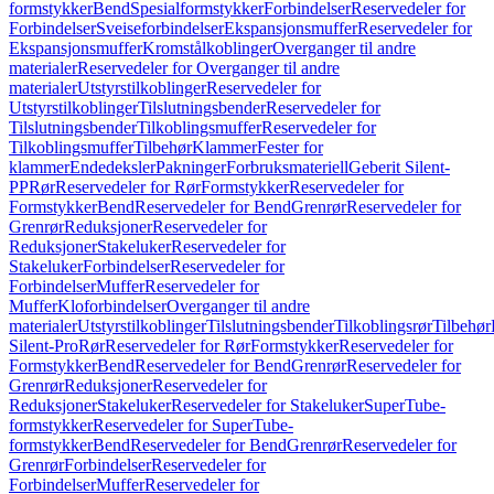
formstykker
Bend
Spesialformstykker
Forbindelser
Reservedeler for
Forbindelser
Sveiseforbindelser
Ekspansjonsmuffer
Reservedeler for
Ekspansjonsmuffer
Kromstålkoblinger
Overganger til andre
materialer
Reservedeler for Overganger til andre
materialer
Utstyrstilkoblinger
Reservedeler for
Utstyrstilkoblinger
Tilslutningsbender
Reservedeler for
Tilslutningsbender
Tilkoblingsmuffer
Reservedeler for
Tilkoblingsmuffer
Tilbehør
Klammer
Fester for
klammer
Endedeksler
Pakninger
Forbruksmateriell
Geberit Silent-
PP
Rør
Reservedeler for Rør
Formstykker
Reservedeler for
Formstykker
Bend
Reservedeler for Bend
Grenrør
Reservedeler for
Grenrør
Reduksjoner
Reservedeler for
Reduksjoner
Stakeluker
Reservedeler for
Stakeluker
Forbindelser
Reservedeler for
Forbindelser
Muffer
Reservedeler for
Muffer
Kloforbindelser
Overganger til andre
materialer
Utstyrstilkoblinger
Tilslutningsbender
Tilkoblingsrør
Tilbehør
Silent-Pro
Rør
Reservedeler for Rør
Formstykker
Reservedeler for
Formstykker
Bend
Reservedeler for Bend
Grenrør
Reservedeler for
Grenrør
Reduksjoner
Reservedeler for
Reduksjoner
Stakeluker
Reservedeler for Stakeluker
SuperTube-
formstykker
Reservedeler for SuperTube-
formstykker
Bend
Reservedeler for Bend
Grenrør
Reservedeler for
Grenrør
Forbindelser
Reservedeler for
Forbindelser
Muffer
Reservedeler for