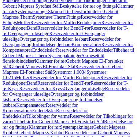
Endedeksler
Tilkoblinger
Reservedeler for Tilkoblinger
Tilbehør til
Geberit Mapress Syrefast Stål
Beskyttelse for rør og fittings
Klammer
for rør
Systempakninger
Skruesett til flensforbindelser
Geberit
Mapress Therm
Systemrør Therm
Fittings
Reservedeler for
Fittings
Muffer
Reservedeler for Muffer
Reduksjoner
Reservedeler for
Reduksjoner
Bend
Reservedeler for Bend
T-rør
Reservedeler for T-
rør
Overganger uløselige
Reservedeler for Overganger
uløselige
Overganger og forbindelser, løsbare
Reservedeler for
Overganger og forbindelser, løsbare
Kompensatorer
Reservedeler for
Kompensatorer
Endedeksler
Reservedeler for Endedeksler
Tilbehør til
Geberit Mapress Therm
Systempakninger
Skruesett til
flensforbindelser
Klammer for rør
Geberit Mapress El-Forsinket
Stål
Geberit Mapress El-Forsinket Stål
Reservedeler for Geberit
Mapress El-Forsinket Stål
Systemrør 1.0034
Systemrør
1.0215
Muffer
Reservedeler for Muffer
Reduksjoner
Reservedeler for
Reduksjoner
Bend
Reservedeler for Bend
T-rør
Reservedeler for T-
rør
Kryss
Reservedeler for Kryss
Overganger uløselige
Reservedeler
for Overganger uløselige
Overganger og forbindelser,
løsbare
Reservedeler for Overganger og forbindelser,
løsbare
Kompensatorer
Reservedeler for
Kompensatorer
Endedeksler
Reservedeler for
Endedeksler
Tilkoblinger for varme
Reservedeler for Tilkoblinger for
varme
Tilbehør for Geberit Mapress El-Forsinket Stål
Beskyttelse for
rør og fittings
Klammer for rør
Systempakninger
Geberit Mapress
Kobber
Geberit Mapress Kobber
Reservedeler for Geberit Mapress