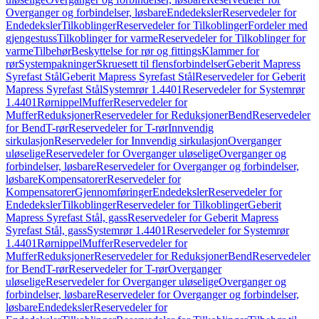
Overganger og forbindelser, løsbare
Endedeksler
Reservedeler for
Endedeksler
Tilkoblinger
Reservedeler for Tilkoblinger
Fordeler med
gjengestuss
Tilkoblinger for varme
Reservedeler for Tilkoblinger for
varme
Tilbehør
Beskyttelse for rør og fittings
Klammer for
rør
Systempakninger
Skruesett til flensforbindelser
Geberit Mapress
Syrefast Stål
Geberit Mapress Syrefast Stål
Reservedeler for Geberit
Mapress Syrefast Stål
Systemrør 1.4401
Reservedeler for Systemrør
1.4401
Rørnippel
Muffer
Reservedeler for
Muffer
Reduksjoner
Reservedeler for Reduksjoner
Bend
Reservedeler
for Bend
T-rør
Reservedeler for T-rør
Innvendig
sirkulasjon
Reservedeler for Innvendig sirkulasjon
Overganger
uløselige
Reservedeler for Overganger uløselige
Overganger og
forbindelser, løsbare
Reservedeler for Overganger og forbindelser,
løsbare
Kompensatorer
Reservedeler for
Kompensatorer
Gjennomføringer
Endedeksler
Reservedeler for
Endedeksler
Tilkoblinger
Reservedeler for Tilkoblinger
Geberit
Mapress Syrefast Stål, gass
Reservedeler for Geberit Mapress
Syrefast Stål, gass
Systemrør 1.4401
Reservedeler for Systemrør
1.4401
Rørnippel
Muffer
Reservedeler for
Muffer
Reduksjoner
Reservedeler for Reduksjoner
Bend
Reservedeler
for Bend
T-rør
Reservedeler for T-rør
Overganger
uløselige
Reservedeler for Overganger uløselige
Overganger og
forbindelser, løsbare
Reservedeler for Overganger og forbindelser,
løsbare
Endedeksler
Reservedeler for