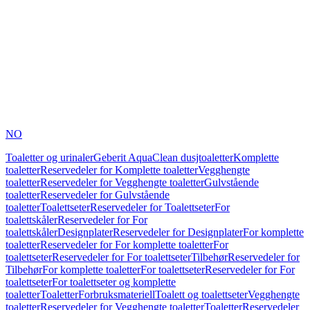
NO
Toaletter og urinaler
Geberit AquaClean dusjtoaletter
Komplette
toaletter
Reservedeler for Komplette toaletter
Vegghengte
toaletter
Reservedeler for Vegghengte toaletter
Gulvstående
toaletter
Reservedeler for Gulvstående
toaletter
Toalettseter
Reservedeler for Toalettseter
For
toalettskåler
Reservedeler for For
toalettskåler
Designplater
Reservedeler for Designplater
For komplette
toaletter
Reservedeler for For komplette toaletter
For
toalettseter
Reservedeler for For toalettseter
Tilbehør
Reservedeler for
Tilbehør
For komplette toaletter
For toalettseter
Reservedeler for For
toalettseter
For toalettseter og komplette
toaletter
Toaletter
Forbruksmateriell
Toalett og toalettseter
Vegghengte
toaletter
Reservedeler for Vegghengte toaletter
Toaletter
Reservedeler