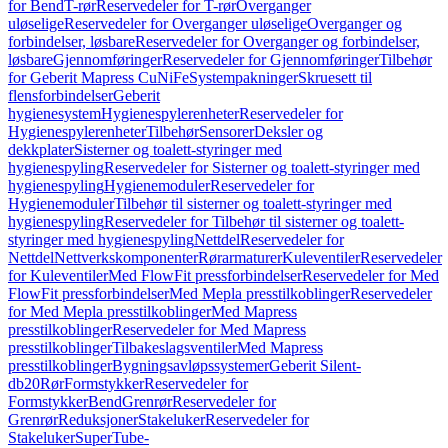
for Bend
T-rør
Reservedeler for T-rør
Overganger
uløselige
Reservedeler for Overganger uløselige
Overganger og
forbindelser, løsbare
Reservedeler for Overganger og forbindelser,
løsbare
Gjennomføringer
Reservedeler for Gjennomføringer
Tilbehør
for Geberit Mapress CuNiFe
Systempakninger
Skruesett til
flensforbindelser
Geberit
hygienesystem
Hygienespylerenheter
Reservedeler for
Hygienespylerenheter
Tilbehør
Sensorer
Deksler og
dekkplater
Sisterner og toalett-styringer med
hygienespyling
Reservedeler for Sisterner og toalett-styringer med
hygienespyling
Hygienemoduler
Reservedeler for
Hygienemoduler
Tilbehør til sisterner og toalett-styringer med
hygienespyling
Reservedeler for Tilbehør til sisterner og toalett-
styringer med hygienespyling
Nettdel
Reservedeler for
Nettdel
Nettverkskomponenter
Rørarmaturer
Kuleventiler
Reservedeler
for Kuleventiler
Med FlowFit pressforbindelser
Reservedeler for Med
FlowFit pressforbindelser
Med Mepla presstilkoblinger
Reservedeler
for Med Mepla presstilkoblinger
Med Mapress
presstilkoblinger
Reservedeler for Med Mapress
presstilkoblinger
Tilbakeslagsventiler
Med Mapress
presstilkoblinger
Bygningsavløpssystemer
Geberit Silent-
db20
Rør
Formstykker
Reservedeler for
Formstykker
Bend
Grenrør
Reservedeler for
Grenrør
Reduksjoner
Stakeluker
Reservedeler for
Stakeluker
SuperTube-