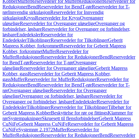
Kobber
Muffer
Reservedeler for Muffer
Reduksjoner
Reservedeler for
Reduksjoner
Bend
Reservedeler for Bend
T-rør
Reservedeler for T-
rør
Innvendig sirkulasjon
Reservedeler for Innvendig
sirkulasjon
Kryss
Reservedeler for Kryss
Overganger
uløselige
Reservedeler for Overganger uløselige
Overganger og
forbindelser, løsbare
Reservedeler for Overganger og forbindelser,
løsbare
Endedeksler
Reservedeler for
Endedeksler
Tilkoblinger
Reservedeler for Tilkoblinger
Geberit
Mapress Kobber, forkrommet
Reservedeler for Geberit Mapress
Kobber, forkrommet
Muffer
Reservedeler for
Muffer
Reduksjoner
Reservedeler for Reduksjoner
Bend
Reservedeler
for Bend
T-rør
Reservedeler for T-rør
Overganger
uløselige
Reservedeler for Overganger uløselige
Geberit Mapress
Kobber, gass
Reservedeler for Geberit Mapress Kobber,
gass
Muffer
Reservedeler for Muffer
Reduksjoner
Reservedeler for
Reduksjoner
Bend
Reservedeler for Bend
T-rør
Reservedeler for T-
rør
Overganger uløselige
Reservedeler for Overganger
uløselige
Overganger og forbindelser, løsbare
Reservedeler for
Overganger og forbindelser, løsbare
Endedeksler
Reservedeler for
Endedeksler
Tilkoblinger
Reservedeler for Tilkoblinger
Tilbehør for
Geberit Mapress Kobber
Beskyttelse for rør og fittings
Klammer for
rør
Systempakninger
Skruesett til flensforbindelser
Geberit Mapress
CuNiFe
Geberit Mapress CuNiFe
Reservedeler for Geberit Mapress
CuNiFe
Systemrør 2.1972
Muffer
Reservedeler for
Muffer
Reduksjoner
Reservedeler for Reduksjoner
Bend
Reservedeler