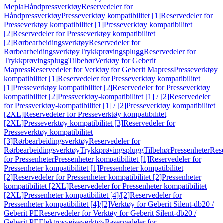
Mepla
Håndpressverktøy
Reservedeler for
Håndpressverktøy
Presseverktøy kompatibilitet [1]
Reservedeler for
Presseverktøy kompatibilitet [1]
Presseverktøy kompatibilitet
[2]
Reservedeler for Presseverktøy kompatibilitet
[2]
Rørbearbeidingsverktøy
Reservedeler for
Rørbearbeidingsverktøy
Trykkprøvingsplugg
Reservedeler for
Trykkprøvingsplugg
Tilbehør
Verktøy for Geberit
Mapress
Reservedeler for Verktøy for Geberit Mapress
Presseverktøy
kompatibilitet [1]
Reservedeler for Presseverktøy kompatibilitet
[1]
Presseverktøy kompatibilitet [2]
Reservedeler for Presseverktøy
kompatibilitet [2]
Pressverktøy-kompatibilitet [1] / [2]
Reservedeler
for Pressverktøy-kompatibilitet [1] / [2]
Presseverktøy kompatibilitet
[2XL]
Reservedeler for Presseverktøy kompatibilitet
[2XL]
Presseverktøy kompatibilitet [3]
Reservedeler for
Presseverktøy kompatibilitet
[3]
Rørbearbeidingsverktøy
Reservedeler for
Rørbearbeidingsverktøy
Trykkprøvingsplugg
Tilbehør
Pressenheter
Res
for Pressenheter
Pressenheter kompatibilitet [1]
Reservedeler for
Pressenheter kompatibilitet [1]
Pressenheter kompatibilitet
[2]
Reservedeler for Pressenheter kompatibilitet [2]
Pressenheter
kompatibilitet [2XL]
Reservedeler for Pressenheter kompatibilitet
[2XL]
Pressenheter kompatibilitet [4]/[2]
Reservedeler for
Pressenheter kompatibilitet [4]/[2]
Verktøy for Geberit Silent-db20 /
Geberit PE
Reservedeler for Verktøy for Geberit Silent-db20 /
Geberit PE
Elektrosveiseverktøy
Reservedeler for