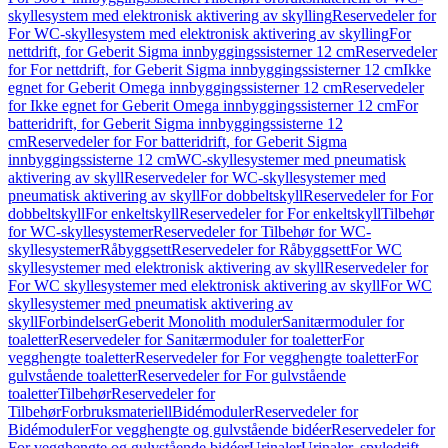
skyllesystem med elektronisk aktivering av skylling
Reservedeler for
For WC-skyllesystem med elektronisk aktivering av skylling
For
nettdrift, for Geberit Sigma innbyggingssisterner 12 cm
Reservedeler
for For nettdrift, for Geberit Sigma innbyggingssisterner 12 cm
Ikke
egnet for Geberit Omega innbyggingssisterner 12 cm
Reservedeler
for Ikke egnet for Geberit Omega innbyggingssisterner 12 cm
For
batteridrift, for Geberit Sigma innbyggingssisterne 12
cm
Reservedeler for For batteridrift, for Geberit Sigma
innbyggingssisterne 12 cm
WC-skyllesystemer med pneumatisk
aktivering av skyll
Reservedeler for WC-skyllesystemer med
pneumatisk aktivering av skyll
For dobbeltskyll
Reservedeler for For
dobbeltskyll
For enkeltskyll
Reservedeler for For enkeltskyll
Tilbehør
for WC-skyllesystemer
Reservedeler for Tilbehør for WC-
skyllesystemer
Råbyggsett
Reservedeler for Råbyggsett
For WC
skyllesystemer med elektronisk aktivering av skyll
Reservedeler for
For WC skyllesystemer med elektronisk aktivering av skyll
For WC
skyllesystemer med pneumatisk aktivering av
skyll
Forbindelser
Geberit Monolith moduler
Sanitærmoduler for
toaletter
Reservedeler for Sanitærmoduler for toaletter
For
vegghengte toaletter
Reservedeler for For vegghengte toaletter
For
gulvstående toaletter
Reservedeler for For gulvstående
toaletter
Tilbehør
Reservedeler for
Tilbehør
Forbruksmateriell
Bidémoduler
Reservedeler for
Bidémoduler
For vegghengte og gulvstående bidéer
Reservedeler for
For vegghengte og gulvstående bidéer
Urinaler
Urinaler, spyledrift,