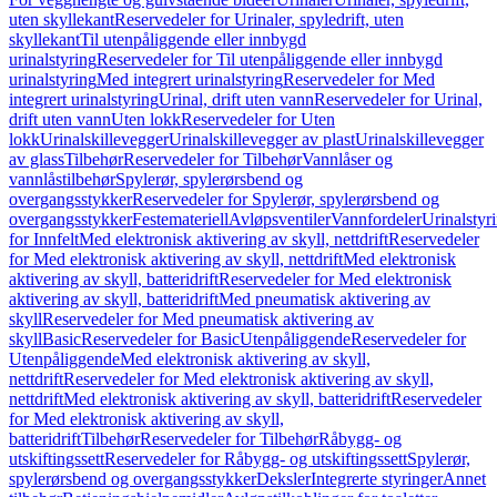
uten skyllekant
Reservedeler for Urinaler, spyledrift, uten
skyllekant
Til utenpåliggende eller innbygd
urinalstyring
Reservedeler for Til utenpåliggende eller innbygd
urinalstyring
Med integrert urinalstyring
Reservedeler for Med
integrert urinalstyring
Urinal, drift uten vann
Reservedeler for Urinal,
drift uten vann
Uten lokk
Reservedeler for Uten
lokk
Urinalskillevegger
Urinalskillevegger av plast
Urinalskillevegger
av glass
Tilbehør
Reservedeler for Tilbehør
Vannlåser og
vannlåstilbehør
Spylerør, spylerørsbend og
overgangsstykker
Reservedeler for Spylerør, spylerørsbend og
overgangsstykker
Festemateriell
Avløpsventiler
Vannfordeler
Urinalstyr
for Innfelt
Med elektronisk aktivering av skyll, nettdrift
Reservedeler
for Med elektronisk aktivering av skyll, nettdrift
Med elektronisk
aktivering av skyll, batteridrift
Reservedeler for Med elektronisk
aktivering av skyll, batteridrift
Med pneumatisk aktivering av
skyll
Reservedeler for Med pneumatisk aktivering av
skyll
Basic
Reservedeler for Basic
Utenpåliggende
Reservedeler for
Utenpåliggende
Med elektronisk aktivering av skyll,
nettdrift
Reservedeler for Med elektronisk aktivering av skyll,
nettdrift
Med elektronisk aktivering av skyll, batteridrift
Reservedeler
for Med elektronisk aktivering av skyll,
batteridrift
Tilbehør
Reservedeler for Tilbehør
Råbygg- og
utskiftingssett
Reservedeler for Råbygg- og utskiftingssett
Spylerør,
spylerørsbend og overgangsstykker
Deksler
Integrerte styringer
Annet