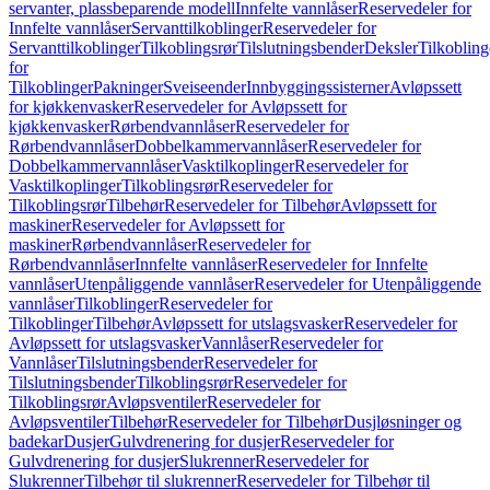
servanter, plassbeparende modell
Innfelte vannlåser
Reservedeler for
Innfelte vannlåser
Servanttilkoblinger
Reservedeler for
Servanttilkoblinger
Tilkoblingsrør
Tilslutningsbender
Deksler
Tilkobling
for
Tilkoblinger
Pakninger
Sveiseender
Innbyggingssisterner
Avløpssett
for kjøkkenvasker
Reservedeler for Avløpssett for
kjøkkenvasker
Rørbendvannlåser
Reservedeler for
Rørbendvannlåser
Dobbelkammervannlåser
Reservedeler for
Dobbelkammervannlåser
Vasktilkoplinger
Reservedeler for
Vasktilkoplinger
Tilkoblingsrør
Reservedeler for
Tilkoblingsrør
Tilbehør
Reservedeler for Tilbehør
Avløpssett for
maskiner
Reservedeler for Avløpssett for
maskiner
Rørbendvannlåser
Reservedeler for
Rørbendvannlåser
Innfelte vannlåser
Reservedeler for Innfelte
vannlåser
Utenpåliggende vannlåser
Reservedeler for Utenpåliggende
vannlåser
Tilkoblinger
Reservedeler for
Tilkoblinger
Tilbehør
Avløpssett for utslagsvasker
Reservedeler for
Avløpssett for utslagsvasker
Vannlåser
Reservedeler for
Vannlåser
Tilslutningsbender
Reservedeler for
Tilslutningsbender
Tilkoblingsrør
Reservedeler for
Tilkoblingsrør
Avløpsventiler
Reservedeler for
Avløpsventiler
Tilbehør
Reservedeler for Tilbehør
Dusjløsninger og
badekar
Dusjer
Gulvdrenering for dusjer
Reservedeler for
Gulvdrenering for dusjer
Slukrenner
Reservedeler for
Slukrenner
Tilbehør til slukrenner
Reservedeler for Tilbehør til