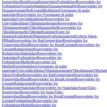
formstykker
Bend
Spesialformstykker
Forbindelser
Reservedeler for
Forbindelser
Sveiseforbindelser
Ekspansjonsmuffer
Reservedeler for
Ekspansjonsmuffer
Kromstålkoblinger
Overganger til andre
materialer
Reservedeler for Overganger til andre
materialer
Utstyrstilkoblinger
Reservedeler for
Utstyrstilkoblinger
Tilslutningsbender
Reservedeler for
Tilslutningsbender
Tilkoblingsmuffer
Reservedeler for
Tilkoblingsmuffer
Tilbehør
Klammer
Fester for
klammer
Endedeksler
Pakninger
Forbruksmateriell
Geberit Silent-
PP
Rør
Reservedeler for Rør
Formstykker
Reservedeler for
Formstykker
Bend
Reservedeler for Bend
Grenrør
Reservedeler for
Grenrør
Reduksjoner
Reservedeler for
Reduksjoner
Stakeluker
Reservedeler for
Stakeluker
Forbindelser
Reservedeler for
Forbindelser
Muffer
Reservedeler for
Muffer
Kloforbindelser
Overganger til andre
materialer
Utstyrstilkoblinger
Tilslutningsbender
Tilkoblingsrør
Tilbehør
Silent-Pro
Rør
Reservedeler for Rør
Formstykker
Reservedeler for
Formstykker
Bend
Reservedeler for Bend
Grenrør
Reservedeler for
Grenrør
Reduksjoner
Reservedeler for
Reduksjoner
Stakeluker
Reservedeler for Stakeluker
SuperTube-
formstykker
Reservedeler for SuperTube-
formstykker
Bend
Reservedeler for Bend
Grenrør
Reservedeler for
Grenrør
Forbindelser
Reservedeler for
Forbindelser
Muffer
Reservedeler for