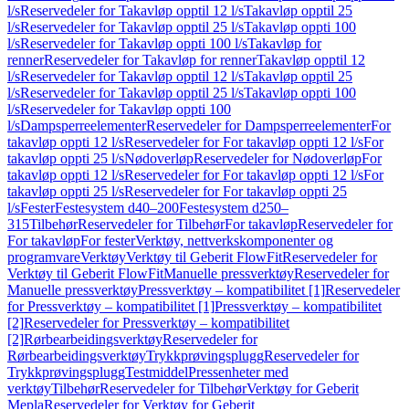
l/s
Reservedeler for Takavløp opptil 12 l/s
Takavløp opptil 25
l/s
Reservedeler for Takavløp opptil 25 l/s
Takavløp oppti 100
l/s
Reservedeler for Takavløp oppti 100 l/s
Takavløp for
renner
Reservedeler for Takavløp for renner
Takavløp opptil 12
l/s
Reservedeler for Takavløp opptil 12 l/s
Takavløp opptil 25
l/s
Reservedeler for Takavløp opptil 25 l/s
Takavløp oppti 100
l/s
Reservedeler for Takavløp oppti 100
l/s
Dampsperreelementer
Reservedeler for Dampsperreelementer
For
takavløp oppti 12 l/s
Reservedeler for For takavløp oppti 12 l/s
For
takavløp oppti 25 l/s
Nødoverløp
Reservedeler for Nødoverløp
For
takavløp oppti 12 l/s
Reservedeler for For takavløp oppti 12 l/s
For
takavløp oppti 25 l/s
Reservedeler for For takavløp oppti 25
l/s
Fester
Festesystem d40–200
Festesystem d250–
315
Tilbehør
Reservedeler for Tilbehør
For takavløp
Reservedeler for
For takavløp
For fester
Verktøy, nettverkskomponenter og
programvare
Verktøy
Verktøy til Geberit FlowFit
Reservedeler for
Verktøy til Geberit FlowFit
Manuelle pressverktøy
Reservedeler for
Manuelle pressverktøy
Pressverktøy – kompatibilitet [1]
Reservedeler
for Pressverktøy – kompatibilitet [1]
Pressverktøy – kompatibilitet
[2]
Reservedeler for Pressverktøy – kompatibilitet
[2]
Rørbearbeidingsverktøy
Reservedeler for
Rørbearbeidingsverktøy
Trykkprøvingsplugg
Reservedeler for
Trykkprøvingsplugg
Testmiddel
Pressenheter med
verktøy
Tilbehør
Reservedeler for Tilbehør
Verktøy for Geberit
Mepla
Reservedeler for Verktøy for Geberit