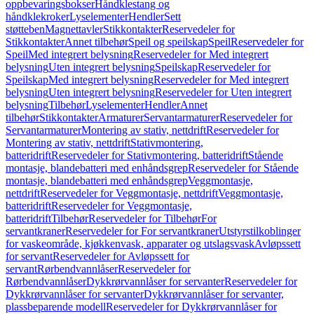
oppbevaringsbokser
Håndklestang og
håndklekroker
Lyselementer
Hendler
Sett
støtteben
Magnettavler
Stikkontakter
Reservedeler for
Stikkontakter
Annet tilbehør
Speil og speilskap
Speil
Reservedeler for
Speil
Med integrert belysning
Reservedeler for Med integrert
belysning
Uten integrert belysning
Speilskap
Reservedeler for
Speilskap
Med integrert belysning
Reservedeler for Med integrert
belysning
Uten integrert belysning
Reservedeler for Uten integrert
belysning
Tilbehør
Lyselementer
Hendler
Annet
tilbehør
Stikkontakter
Armaturer
Servantarmaturer
Reservedeler for
Servantarmaturer
Montering av stativ, nettdrift
Reservedeler for
Montering av stativ, nettdrift
Stativmontering,
batteridrift
Reservedeler for Stativmontering, batteridrift
Stående
montasje, blandebatteri med enhåndsgrep
Reservedeler for Stående
montasje, blandebatteri med enhåndsgrep
Veggmontasje,
nettdrift
Reservedeler for Veggmontasje, nettdrift
Veggmontasje,
batteridrift
Reservedeler for Veggmontasje,
batteridrift
Tilbehør
Reservedeler for Tilbehør
For
servantkraner
Reservedeler for For servantkraner
Utstyrstilkoblinger
for vaskeområde, kjøkkenvask, apparater og utslagsvask
Avløpssett
for servant
Reservedeler for Avløpssett for
servant
Rørbendvannlåser
Reservedeler for
Rørbendvannlåser
Dykkrørvannlåser for servanter
Reservedeler for
Dykkrørvannlåser for servanter
Dykkrørvannlåser for servanter,
plassbeparende modell
Reservedeler for Dykkrørvannlåser for