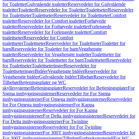
for Toaletter
Gulvstående toaletter
Reservedeler for Gulvstående
toaletter
Toaletter
Reservedeler for Toaletter
Toalettseter
Reservedeler
for Toalettseter
Toalettseter
Reservedeler for Toalettseter
Comfort
toaletter
Reservedeler for Comfort toaletter
Forhøyede
toaletter
Reservedeler for Forhøyede toaletter
Forlengede
toaletter
Reservedeler for Forlengede toaletter
Comfort
toalettseter
Reservedeler for Comfort
toalettseter
Toalettseter
Reservedeler for Toalettseter
Toaletter for
barn
Reservedeler for Toaletter for barn
Vegghengte
toaletter
Reservedeler for Vegghengte toaletter
Toalettseter for
barn
Reservedeler for Toalettseter for barn
Toalettseter
Reservedeler
for Toalettseter
Toalettseteringer
Reservedeler for
Toalettseteringer
Bidéer
Vegghengte bidéer
Reservedeler for
Vegghengte bidéer
Gulvstående bidéer
Tilbehør
Reservedeler for
Tilbehør
Betjeningsplater og WC
skyllesystemer
Betjeningsplater
Reservedeler for Betjeningsplater
For
Sigma innbyggingssisterner
Reservedeler for For Sigma
innbyggingssisterner
For Omega innbyggingssisterner
Reservedeler
for For Omega innbyggingssisterner
For Kappa
innbyggingssisterner
Reservedeler for For Kappa
innbyggingssisterner
For Delta innbyggingssisterner
Reservedeler for
For Delta innbyggingssisterner
For Twinline
innbyggingssisterner
Reservedeler for For Twinline
innbyggingssisterner
For 300T innbyggingssisterner
Reservedeler for
For 300T innbyggingssisterner
Tilbehør
Forbruksmateriell
For WC-