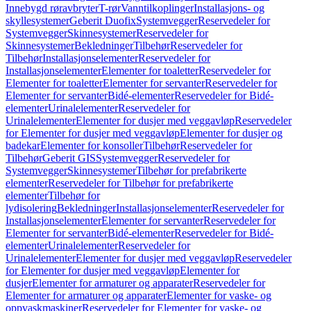
Innebygd røravbryter
T-rør
Vanntilkoplinger
Installasjons- og
skyllesystemer
Geberit Duofix
Systemvegger
Reservedeler for
Systemvegger
Skinnesystemer
Reservedeler for
Skinnesystemer
Bekledninger
Tilbehør
Reservedeler for
Tilbehør
Installasjonselementer
Reservedeler for
Installasjonselementer
Elementer for toaletter
Reservedeler for
Elementer for toaletter
Elementer for servanter
Reservedeler for
Elementer for servanter
Bidé-elementer
Reservedeler for Bidé-
elementer
Urinalelementer
Reservedeler for
Urinalelementer
Elementer for dusjer med veggavløp
Reservedeler
for Elementer for dusjer med veggavløp
Elementer for dusjer og
badekar
Elementer for konsoller
Tilbehør
Reservedeler for
Tilbehør
Geberit GIS
Systemvegger
Reservedeler for
Systemvegger
Skinnesystemer
Tilbehør for prefabrikerte
elementer
Reservedeler for Tilbehør for prefabrikerte
elementer
Tilbehør for
lydisolering
Bekledninger
Installasjonselementer
Reservedeler for
Installasjonselementer
Elementer for servanter
Reservedeler for
Elementer for servanter
Bidé-elementer
Reservedeler for Bidé-
elementer
Urinalelementer
Reservedeler for
Urinalelementer
Elementer for dusjer med veggavløp
Reservedeler
for Elementer for dusjer med veggavløp
Elementer for
dusjer
Elementer for armaturer og apparater
Reservedeler for
Elementer for armaturer og apparater
Elementer for vaske- og
oppvaskmaskiner
Reservedeler for Elementer for vaske- og