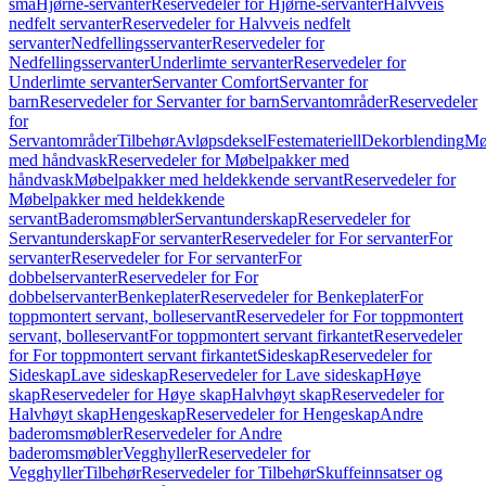
små
Hjørne-servanter
Reservedeler for Hjørne-servanter
Halvveis
nedfelt servanter
Reservedeler for Halvveis nedfelt
servanter
Nedfellingsservanter
Reservedeler for
Nedfellingsservanter
Underlimte servanter
Reservedeler for
Underlimte servanter
Servanter Comfort
Servanter for
barn
Reservedeler for Servanter for barn
Servantområder
Reservedeler
for
Servantområder
Tilbehør
Avløpsdeksel
Festemateriell
Dekorblending
Mø
med håndvask
Reservedeler for Møbelpakker med
håndvask
Møbelpakker med heldekkende servant
Reservedeler for
Møbelpakker med heldekkende
servant
Baderomsmøbler
Servantunderskap
Reservedeler for
Servantunderskap
For servanter
Reservedeler for For servanter
For
servanter
Reservedeler for For servanter
For
dobbelservanter
Reservedeler for For
dobbelservanter
Benkeplater
Reservedeler for Benkeplater
For
toppmontert servant, bolleservant
Reservedeler for For toppmontert
servant, bolleservant
For toppmontert servant firkantet
Reservedeler
for For toppmontert servant firkantet
Sideskap
Reservedeler for
Sideskap
Lave sideskap
Reservedeler for Lave sideskap
Høye
skap
Reservedeler for Høye skap
Halvhøyt skap
Reservedeler for
Halvhøyt skap
Hengeskap
Reservedeler for Hengeskap
Andre
baderomsmøbler
Reservedeler for Andre
baderomsmøbler
Vegghyller
Reservedeler for
Vegghyller
Tilbehør
Reservedeler for Tilbehør
Skuffeinnsatser og