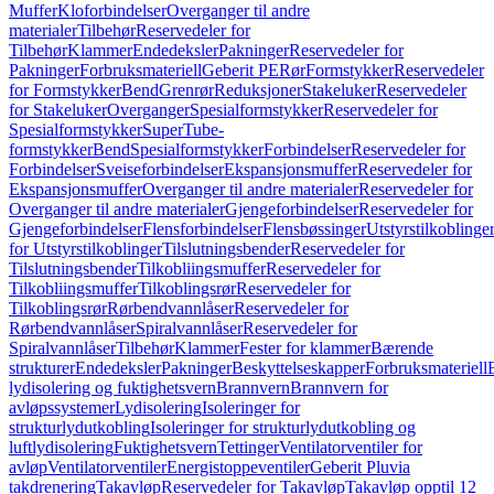
Muffer
Kloforbindelser
Overganger til andre
materialer
Tilbehør
Reservedeler for
Tilbehør
Klammer
Endedeksler
Pakninger
Reservedeler for
Pakninger
Forbruksmateriell
Geberit PE
Rør
Formstykker
Reservedeler
for Formstykker
Bend
Grenrør
Reduksjoner
Stakeluker
Reservedeler
for Stakeluker
Overganger
Spesialformstykker
Reservedeler for
Spesialformstykker
SuperTube-
formstykker
Bend
Spesialformstykker
Forbindelser
Reservedeler for
Forbindelser
Sveiseforbindelser
Ekspansjonsmuffer
Reservedeler for
Ekspansjonsmuffer
Overganger til andre materialer
Reservedeler for
Overganger til andre materialer
Gjengeforbindelser
Reservedeler for
Gjengeforbindelser
Flensforbindelser
Flensbøssinger
Utstyrstilkoblinge
for Utstyrstilkoblinger
Tilslutningsbender
Reservedeler for
Tilslutningsbender
Tilkobliingsmuffer
Reservedeler for
Tilkobliingsmuffer
Tilkoblingsrør
Reservedeler for
Tilkoblingsrør
Rørbendvannlåser
Reservedeler for
Rørbendvannlåser
Spiralvannlåser
Reservedeler for
Spiralvannlåser
Tilbehør
Klammer
Fester for klammer
Bærende
strukturer
Endedeksler
Pakninger
Beskyttelseskapper
Forbruksmateriell
lydisolering og fuktighetsvern
Brannvern
Brannvern for
avløpssystemer
Lydisolering
Isoleringer for
strukturlydutkobling
Isoleringer for strukturlydutkobling og
luftlydisolering
Fuktighetsvern
Tettinger
Ventilatorventiler for
avløp
Ventilatorventiler
Energistoppeventiler
Geberit Pluvia
takdrenering
Takavløp
Reservedeler for Takavløp
Takavløp opptil 12