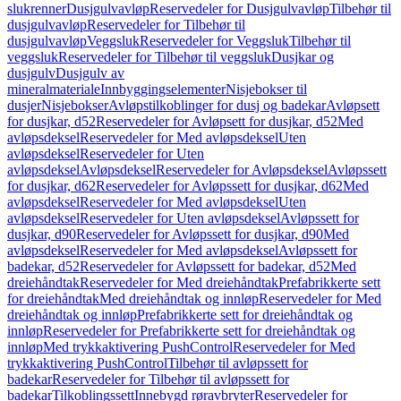
slukrenner
Dusjgulvavløp
Reservedeler for Dusjgulvavløp
Tilbehør til
dusjgulvavløp
Reservedeler for Tilbehør til
dusjgulvavløp
Veggsluk
Reservedeler for Veggsluk
Tilbehør til
veggsluk
Reservedeler for Tilbehør til veggsluk
Dusjkar og
dusjgulv
Dusjgulv av
mineralmateriale
Innbyggingselementer
Nisjebokser til
dusjer
Nisjebokser
Avløpstilkoblinger for dusj og badekar
Avløpsett
for dusjkar, d52
Reservedeler for Avløpsett for dusjkar, d52
Med
avløpsdeksel
Reservedeler for Med avløpsdeksel
Uten
avløpsdeksel
Reservedeler for Uten
avløpsdeksel
Avløpsdeksel
Reservedeler for Avløpsdeksel
Avløpssett
for dusjkar, d62
Reservedeler for Avløpssett for dusjkar, d62
Med
avløpsdeksel
Reservedeler for Med avløpsdeksel
Uten
avløpsdeksel
Reservedeler for Uten avløpsdeksel
Avløpssett for
dusjkar, d90
Reservedeler for Avløpssett for dusjkar, d90
Med
avløpsdeksel
Reservedeler for Med avløpsdeksel
Avløpssett for
badekar, d52
Reservedeler for Avløpssett for badekar, d52
Med
dreiehåndtak
Reservedeler for Med dreiehåndtak
Prefabrikkerte sett
for dreiehåndtak
Med dreiehåndtak og innløp
Reservedeler for Med
dreiehåndtak og innløp
Prefabrikkerte sett for dreiehåndtak og
innløp
Reservedeler for Prefabrikkerte sett for dreiehåndtak og
innløp
Med trykkaktivering PushControl
Reservedeler for Med
trykkaktivering PushControl
Tilbehør til avløpssett for
badekar
Reservedeler for Tilbehør til avløpssett for
badekar
Tilkoblingssett
Innebygd røravbryter
Reservedeler for