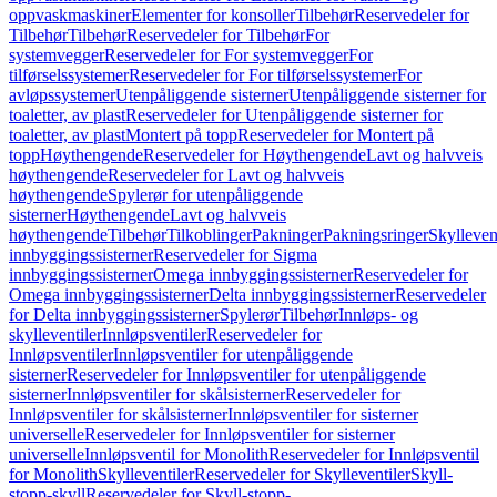
oppvaskmaskiner
Elementer for konsoller
Tilbehør
Reservedeler for
Tilbehør
Tilbehør
Reservedeler for Tilbehør
For
systemvegger
Reservedeler for For systemvegger
For
tilførselssystemer
Reservedeler for For tilførselssystemer
For
avløpssystemer
Utenpåliggende sisterner
Utenpåliggende sisterner for
toaletter, av plast
Reservedeler for Utenpåliggende sisterner for
toaletter, av plast
Montert på topp
Reservedeler for Montert på
topp
Høythengende
Reservedeler for Høythengende
Lavt og halvveis
høythengende
Reservedeler for Lavt og halvveis
høythengende
Spylerør for utenpåliggende
sisterner
Høythengende
Lavt og halvveis
høythengende
Tilbehør
Tilkoblinger
Pakninger
Pakningsringer
Skylleven
innbyggingssisterner
Reservedeler for Sigma
innbyggingssisterner
Omega innbyggingssisterner
Reservedeler for
Omega innbyggingssisterner
Delta innbyggingssisterner
Reservedeler
for Delta innbyggingssisterner
Spylerør
Tilbehør
Innløps- og
skylleventiler
Innløpsventiler
Reservedeler for
Innløpsventiler
Innløpsventiler for utenpåliggende
sisterner
Reservedeler for Innløpsventiler for utenpåliggende
sisterner
Innløpsventiler for skålsisterner
Reservedeler for
Innløpsventiler for skålsisterner
Innløpsventiler for sisterner
universelle
Reservedeler for Innløpsventiler for sisterner
universelle
Innløpsventil for Monolith
Reservedeler for Innløpsventil
for Monolith
Skylleventiler
Reservedeler for Skylleventiler
Skyll-
stopp-skyll
Reservedeler for Skyll-stopp-