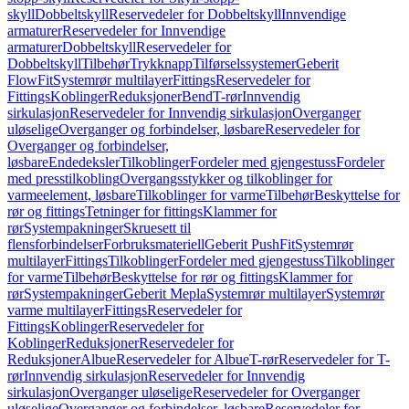
skyll
Dobbeltskyll
Reservedeler for Dobbeltskyll
Innvendige
armaturer
Reservedeler for Innvendige
armaturer
Dobbeltskyll
Reservedeler for
Dobbeltskyll
Tilbehør
Trykknapp
Tilførselssystemer
Geberit
FlowFit
Systemrør multilayer
Fittings
Reservedeler for
Fittings
Koblinger
Reduksjoner
Bend
T-rør
Innvendig
sirkulasjon
Reservedeler for Innvendig sirkulasjon
Overganger
uløselige
Overganger og forbindelser, løsbare
Reservedeler for
Overganger og forbindelser,
løsbare
Endedeksler
Tilkoblinger
Fordeler med gjengestuss
Fordeler
med presstilkobling
Overgangsstykker og tilkoblinger for
varmeelement, løsbare
Tilkoblinger for varme
Tilbehør
Beskyttelse for
rør og fittings
Tetninger for fittings
Klammer for
rør
Systempakninger
Skruesett til
flensforbindelser
Forbruksmateriell
Geberit PushFit
Systemrør
multilayer
Fittings
Tilkoblinger
Fordeler med gjengestuss
Tilkoblinger
for varme
Tilbehør
Beskyttelse for rør og fittings
Klammer for
rør
Systempakninger
Geberit Mepla
Systemrør multilayer
Systemrør
varme multilayer
Fittings
Reservedeler for
Fittings
Koblinger
Reservedeler for
Koblinger
Reduksjoner
Reservedeler for
Reduksjoner
Albue
Reservedeler for Albue
T-rør
Reservedeler for T-
rør
Innvendig sirkulasjon
Reservedeler for Innvendig
sirkulasjon
Overganger uløselige
Reservedeler for Overganger
uløselige
Overganger og forbindelser, løsbare
Reservedeler for