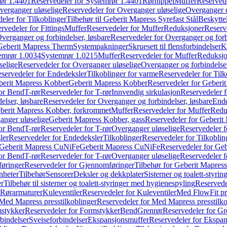
ør 1.4401
Reservedeler for Systemrør 1.4401
Rørnippel
Muffer
Reservede
verganger uløselige
Reservedeler for Overganger uløselige
Overganger o
eler for Tilkoblinger
Tilbehør til Geberit Mapress Syrefast Stål
Beskyttel
rvedeler for Fittings
Muffer
Reservedeler for Muffer
Reduksjoner
Reserv
verganger og forbindelser, løsbare
Reservedeler for Overganger og forb
 Geberit Mapress Therm
Systempakninger
Skruesett til flensforbindelser
K
emrør 1.0034
Systemrør 1.0215
Muffer
Reservedeler for Muffer
Reduksjo
selige
Reservedeler for Overganger uløselige
Overganger og forbindelser
servedeler for Endedeksler
Tilkoblinger for varme
Reservedeler for Tilk
berit Mapress Kobber
Geberit Mapress Kobber
Reservedeler for Geberi
for Bend
T-rør
Reservedeler for T-rør
Innvendig sirkulasjon
Reservedeler f
elser, løsbare
Reservedeler for Overganger og forbindelser, løsbare
Ende
eberit Mapress Kobber, forkrommet
Muffer
Reservedeler for Muffer
Redu
anger uløselige
Geberit Mapress Kobber, gass
Reservedeler for Geberit
for Bend
T-rør
Reservedeler for T-rør
Overganger uløselige
Reservedeler f
ler
Reservedeler for Endedeksler
Tilkoblinger
Reservedeler for Tilkoblin
Geberit Mapress CuNiFe
Geberit Mapress CuNiFe
Reservedeler for Ge
for Bend
T-rør
Reservedeler for T-rør
Overganger uløselige
Reservedeler f
øringer
Reservedeler for Gjennomføringer
Tilbehør for Geberit Mapre
nheter
Tilbehør
Sensorer
Deksler og dekkplater
Sisterner og toalett-styri
er
Tilbehør til sisterner og toalett-styringer med hygienespyling
Reservedel
Rørarmaturer
Kuleventiler
Reservedeler for Kuleventiler
Med FlowFit pr
Med Mapress presstilkoblinger
Reservedeler for Med Mapress presstilko
stykker
Reservedeler for Formstykker
Bend
Grenrør
Reservedeler for Gr
bindelser
Sveiseforbindelser
Ekspansjonsmuffer
Reservedeler for Ekspa