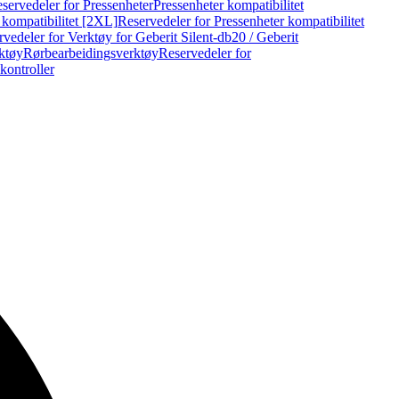
servedeler for Pressenheter
Pressenheter kompatibilitet
 kompatibilitet [2XL]
Reservedeler for Pressenheter kompatibilitet
vedeler for Verktøy for Geberit Silent-db20 / Geberit
rktøy
Rørbearbeidingsverktøy
Reservedeler for
kontroller