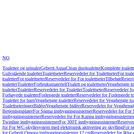
NO
Toaletter og urinaler
Geberit AquaClean dusjtoaletter
Komplette toalett
Gulvstående toaletter
Toalettseter
Reservedeler for Toalettseter
For toale
toaletter
For toalettseter
Reservedeler for For toalettseter
Tilbehør
Reserv
toaletter
Toaletter
Forbruksmateriell
Toalett og toalettseter
Vegghengte to
toaletter
Toaletter
Reservedeler for Toaletter
Toalettseter
Reservedeler for
Forhøyede toaletter
Forlengede toaletter
Reservedeler for Forlengede to
Toaletter for barn
Vegghengte toaletter
Reservedeler for Vegghengte toa
Toalettseteringer
Bidéer
Vegghengte bidéer
Reservedeler for Vegghengt
Betjeningsplater
For Sigma innbyggingssisterner
Reservedeler for For 
innbyggingssisterner
Reservedeler for For Kappa innbyggingssisterner
Twinline innbyggingssisterner
For 300T innbyggingssisterner
Reserved
for For WC-skyllesystem med elektronisk aktivering av skylling
For n
for Geberit Omega innbyggingssisterner 12 cm
Reservedeler for Ikke