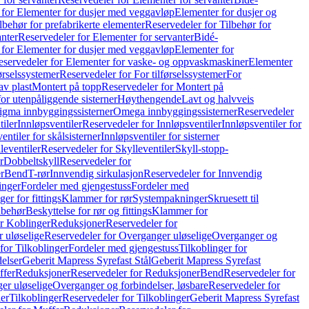
 for Elementer for dusjer med veggavløp
Elementer for dusjer og
lbehør for prefabrikerte elementer
Reservedeler for Tilbehør for
anter
Reservedeler for Elementer for servanter
Bidé-
 for Elementer for dusjer med veggavløp
Elementer for
eservedeler for Elementer for vaske- og oppvaskmaskiner
Elementer
førselssystemer
Reservedeler for For tilførselssystemer
For
av plast
Montert på topp
Reservedeler for Montert på
for utenpåliggende sisterner
Høythengende
Lavt og halvveis
Sigma innbyggingssisterner
Omega innbyggingssisterner
Reservedeler
tiler
Innløpsventiler
Reservedeler for Innløpsventiler
Innløpsventiler for
ntiler for skålsisterner
Innløpsventiler for sisterner
leventiler
Reservedeler for Skylleventiler
Skyll-stopp-
r
Dobbeltskyll
Reservedeler for
r
Bend
T-rør
Innvendig sirkulasjon
Reservedeler for Innvendig
inger
Fordeler med gjengestuss
Fordeler med
ger for fittings
Klammer for rør
Systempakninger
Skruesett til
lbehør
Beskyttelse for rør og fittings
Klammer for
or Koblinger
Reduksjoner
Reservedeler for
 uløselige
Reservedeler for Overganger uløselige
Overganger og
for Tilkoblinger
Fordeler med gjengestuss
Tilkoblinger for
delser
Geberit Mapress Syrefast Stål
Geberit Mapress Syrefast
ffer
Reduksjoner
Reservedeler for Reduksjoner
Bend
Reservedeler for
er uløselige
Overganger og forbindelser, løsbare
Reservedeler for
er
Tilkoblinger
Reservedeler for Tilkoblinger
Geberit Mapress Syrefast