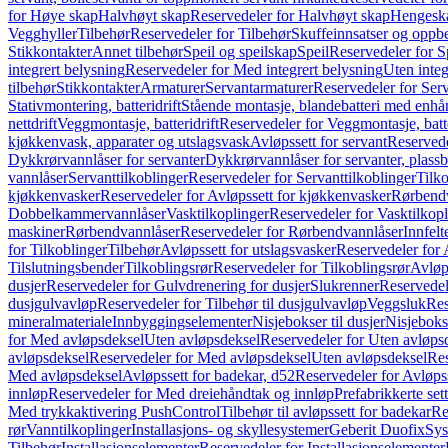
for Høye skap
Halvhøyt skap
Reservedeler for Halvhøyt skap
Hengesk
Vegghyller
Tilbehør
Reservedeler for Tilbehør
Skuffeinnsatser og oppb
Stikkontakter
Annet tilbehør
Speil og speilskap
Speil
Reservedeler for S
integrert belysning
Reservedeler for Med integrert belysning
Uten integ
tilbehør
Stikkontakter
Armaturer
Servantarmaturer
Reservedeler for Ser
Stativmontering, batteridrift
Stående montasje, blandebatteri med enh
nettdrift
Veggmontasje, batteridrift
Reservedeler for Veggmontasje, batte
kjøkkenvask, apparater og utslagsvask
Avløpssett for servant
Reservede
Dykkrørvannlåser for servanter
Dykkrørvannlåser for servanter, plass
vannlåser
Servanttilkoblinger
Reservedeler for Servanttilkoblinger
Tilko
kjøkkenvasker
Reservedeler for Avløpssett for kjøkkenvasker
Rørbend
Dobbelkammervannlåser
Vasktilkoplinger
Reservedeler for Vasktilkop
maskiner
Rørbendvannlåser
Reservedeler for Rørbendvannlåser
Innfelt
for Tilkoblinger
Tilbehør
Avløpssett for utslagsvasker
Reservedeler for 
Tilslutningsbender
Tilkoblingsrør
Reservedeler for Tilkoblingsrør
Avløp
dusjer
Reservedeler for Gulvdrenering for dusjer
Slukrenner
Reservedel
dusjgulvavløp
Reservedeler for Tilbehør til dusjgulvavløp
Veggsluk
Res
mineralmateriale
Innbyggingselementer
Nisjebokser til dusjer
Nisjeboks
for Med avløpsdeksel
Uten avløpsdeksel
Reservedeler for Uten avløps
avløpsdeksel
Reservedeler for Med avløpsdeksel
Uten avløpsdeksel
Res
Med avløpsdeksel
Avløpssett for badekar, d52
Reservedeler for Avløpss
innløp
Reservedeler for Med dreiehåndtak og innløp
Prefabrikkerte set
Med trykkaktivering PushControl
Tilbehør til avløpssett for badekar
Re
rør
Vanntilkoplinger
Installasjons- og skyllesystemer
Geberit Duofix
Sys
Tilbehør
Installasjonselementer
Reservedeler for Installasjonselementer