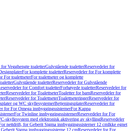
 for Vegghengte toaletter
Gulvstående toaletter
Reservedeler for
Designplater
For komplette toaletter
Reservedeler for For komplette
r For toalettseter
For toalettseter og komplette
oaletter
Gulvstående toaletter
Reservedeler for Gulvstående
eservedeler for Comfort toaletter
Forhøyede toaletter
Reservedeler for
eter
Reservedeler for Toalettseter
Toaletter for barn
Reservedeler for
eter
Reservedeler for Toalettseter
Toalettseteringer
Reservedeler for
splater og WC skyllesystemer
Betjeningsplater
Reservedeler for
er for For Omega innbyggingssisterner
For Kappa
isterner
For Twinline innbyggingssisterner
Reservedeler for For
C-skyllesystem med elektronisk aktivering av skylling
Reservedeler
For nettdrift, for Geberit Sigma innbyggingssisterner 12 cm
Ikke egnet
for Geberit Sigma innbyggingssisterne 12 cm
Reservedeler for For