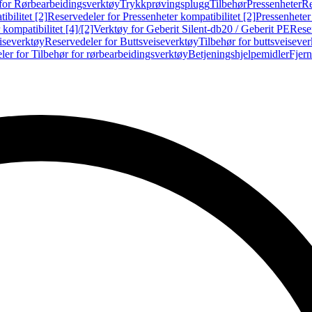
for Rørbearbeidingsverktøy
Trykkprøvingsplugg
Tilbehør
Pressenheter
Re
ibilitet [2]
Reservedeler for Pressenheter kompatibilitet [2]
Pressenheter
kompatibilitet [4]/[2]
Verktøy for Geberit Silent-db20 / Geberit PE
Reser
iseverktøy
Reservedeler for Buttsveiseverktøy
Tilbehør for buttsveiseve
ler for Tilbehør for rørbearbeidingsverktøy
Betjeningshjelpemidler
Fjern