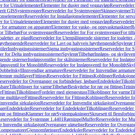
r for Urinalelementer
Elementer for dusjer med veggavløp
Reservedeler
rit GIS
Systemvegger
Reservedeler for Systemvegger
Skinnesystemer
Ti
jonselementer
Reservedeler for Installasjonselementer
Elementer for serv
r for Urinalelementer
Elementer for dusjer med veggavløp
Reservedeler
 for armaturer og apparater
Elementer for vaske- og oppvaskmaskiner
R
or Tilbehør
For systemvegger
Reservedeler for For systemvegger
For til
aletter, av plast
Reservedeler for Utenpåliggende sisterner for toaletter, 
høythengende
Reservedeler for Lavt og halvveis høythengende
Spylerør 
tiler
Innbyggingssisterner
Sigma innbyggingssisterner
Reservedeler for 
er for Delta innbyggingssisterner
Spylerør
Tilbehør
Innløps- og skylleven
gende sisterner
Innløpsventiler for skålsisterner
Reservedeler for Innløpsve
løpsventil for Monolith
Reservedeler for Innløpsventil for Monolith
Skyl
Dobbeltskyll
Innvendige armaturer
Reservedeler for Innvendige armature
temrør multilayer
Fittings
Reservedeler for Fittings
Koblinger
Reduksjone
eservedeler for Overganger og forbindelser, løsbare
Endedeksler
Tilkobl
sbare
Tilkoblinger for varme
Tilbehør
Beskyttelse for rør og fittings
Tetnin
r
Fittings
Tilkoblinger
Fordeler med gjengestuss
Tilkoblinger for varme
Ti
me multilayer
Fittings
Reservedeler for Fittings
Koblinger
Reservedeler f
Innvendig sirkulasjon
Reservedeler for Innvendig sirkulasjon
Overganger
bare
Endedeksler
Reservedeler for Endedeksler
Tilkoblinger
Reservedeler 
rør og fittings
Klammer for rør
Systempakninger
Skruesett til flensforbin
eservedeler for Systemrør 1.4401
Rørnippel
Muffer
Reservedeler for Mu
r Innvendig sirkulasjon
Overganger uløselige
Reservedeler for Overgang
Kompensatorer
Gjennomføringer
Endedeksler
Reservedeler for Endedeksl