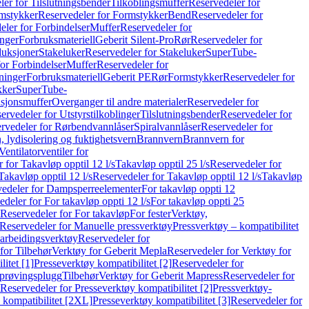
er for Tilslutningsbender
Tilkoblingsmuffer
Reservedeler for
mstykker
Reservedeler for Formstykker
Bend
Reservedeler for
eler for Forbindelser
Muffer
Reservedeler for
nger
Forbruksmateriell
Geberit Silent-Pro
Rør
Reservedeler for
duksjoner
Stakeluker
Reservedeler for Stakeluker
SuperTube-
or Forbindelser
Muffer
Reservedeler for
ninger
Forbruksmateriell
Geberit PE
Rør
Formstykker
Reservedeler for
kker
SuperTube-
nsjonsmuffer
Overganger til andre materialer
Reservedeler for
ervedeler for Utstyrstilkoblinger
Tilslutningsbender
Reservedeler for
rvedeler for Rørbendvannlåser
Spiralvannlåser
Reservedeler for
 lydisolering og fuktighetsvern
Brannvern
Brannvern for
Ventilatorventiler for
 for Takavløp opptil 12 l/s
Takavløp opptil 25 l/s
Reservedeler for
Takavløp opptil 12 l/s
Reservedeler for Takavløp opptil 12 l/s
Takavløp
edeler for Dampsperreelementer
For takavløp oppti 12
deler for For takavløp oppti 12 l/s
For takavløp oppti 25
Reservedeler for For takavløp
For fester
Verktøy,
Reservedeler for Manuelle pressverktøy
Pressverktøy – kompatibilitet
arbeidingsverktøy
Reservedeler for
for Tilbehør
Verktøy for Geberit Mepla
Reservedeler for Verktøy for
itet [1]
Presseverktøy kompatibilitet [2]
Reservedeler for
kprøvingsplugg
Tilbehør
Verktøy for Geberit Mapress
Reservedeler for
Reservedeler for Presseverktøy kompatibilitet [2]
Pressverktøy-
 kompatibilitet [2XL]
Presseverktøy kompatibilitet [3]
Reservedeler for