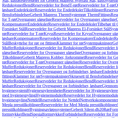
Stål, gass
Reservedeler for Geberit Mapress Syrefast Stål, gass
Systemr
Reduksjoner
Bend
Reservedeler for Bend
T-rør
Reservedeler for T-rør
O
løsbare
Endedeksler
Reservedeler for Endedeksler
Tilkoblinger
Reserved
flensforbindelser
Geberit Mapress Therm
Systemrør Therm
Fittings
Rese
for T-rør
Overganger uløselige
Reservedeler for Overganger uløselige
O
Kompensatorer
Endedeksler
Reservedeler for Endedeksler
Tilbehør til
Forsinket Stål
Reservedeler for Geberit Mapress El-Forsinket Stål
Syst
rør
Reservedeler for T-rør
Kryss
Reservedeler for Kryss
Overganger ulø
løsbare
Kompensatorer
Reservedeler for Kompensatorer
Endedeksler
Re
Stål
Beskyttelse for rør og fittings
Klammer for rør
Systempakninger
Ge
Muffer
Reduksjoner
Reservedeler for Reduksjoner
Bend
Reservedeler 
uløselige
Reservedeler for Overganger uløselige
Overganger og forbind
Tilkoblinger
Geberit Mapress Kobber, forkrommet
Reservedeler for G
rør
Reservedeler for T-rør
Overganger uløselige
Reservedeler for Overg
Muffer
Reduksjoner
Reservedeler for Reduksjoner
Bend
Reservedeler 
løsbare
Reservedeler for Overganger og forbindelser, løsbare
Endedeks
fittings
Klammer for rør
Systempakninger
Skruesett til flensforbindelser
Muffer
Reduksjoner
Reservedeler for Reduksjoner
Bend
Reservedeler 
løsbare
Reservedeler for Overganger og forbindelser, løsbare
Gjennomf
hygienesystem
Hygienespylerenheter
Reservedeler for Hygienespylere
med hygienespyling
Hygienemoduler
Reservedeler for Hygienemodul
hygienespyling
Nettdel
Reservedeler for Nettdel
Nettverkskomponenter
Mepla presstilkoblinger
Reservedeler for Med Mepla presstilkoblinger
presstilkoblinger
Bygningsavløpssystemer
Geberit Silent-db20
Rør
Form
formstykker
Bend
Spesialformstykker
Forbindelser
Reservedeler for For