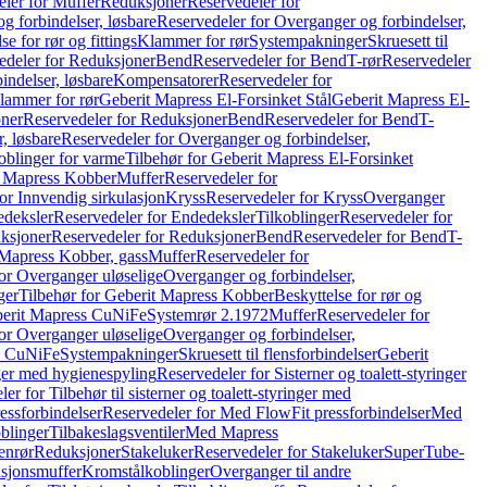
ler for Muffer
Reduksjoner
Reservedeler for
g forbindelser, løsbare
Reservedeler for Overganger og forbindelser,
se for rør og fittings
Klammer for rør
Systempakninger
Skruesett til
edeler for Reduksjoner
Bend
Reservedeler for Bend
T-rør
Reservedeler
indelser, løsbare
Kompensatorer
Reservedeler for
lammer for rør
Geberit Mapress El-Forsinket Stål
Geberit Mapress El-
ner
Reservedeler for Reduksjoner
Bend
Reservedeler for Bend
T-
, løsbare
Reservedeler for Overganger og forbindelser,
oblinger for varme
Tilbehør for Geberit Mapress El-Forsinket
t Mapress Kobber
Muffer
Reservedeler for
or Innvendig sirkulasjon
Kryss
Reservedeler for Kryss
Overganger
deksler
Reservedeler for Endedeksler
Tilkoblinger
Reservedeler for
ksjoner
Reservedeler for Reduksjoner
Bend
Reservedeler for Bend
T-
 Mapress Kobber, gass
Muffer
Reservedeler for
or Overganger uløselige
Overganger og forbindelser,
ger
Tilbehør for Geberit Mapress Kobber
Beskyttelse for rør og
berit Mapress CuNiFe
Systemrør 2.1972
Muffer
Reservedeler for
or Overganger uløselige
Overganger og forbindelser,
ss CuNiFe
Systempakninger
Skruesett til flensforbindelser
Geberit
nger med hygienespyling
Reservedeler for Sisterner og toalett-styringer
er for Tilbehør til sisterner og toalett-styringer med
essforbindelser
Reservedeler for Med FlowFit pressforbindelser
Med
blinger
Tilbakeslagsventiler
Med Mapress
enrør
Reduksjoner
Stakeluker
Reservedeler for Stakeluker
SuperTube-
nsjonsmuffer
Kromstålkoblinger
Overganger til andre