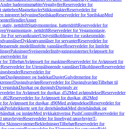
r Andre baderomsmøbler
Vegghyller
Reservedeler for
t støtteben
Magnettavler
Stikkontakter
Reservedeler for
n integrert belysning
Speilskap
Reservedeler for Speilskap
Med
menter
Hendler
Annet
tativ, nettdrift
Stativmontering, batteridrift
Reservedeler for
grep
Veggmontasje, nettdrift
Reservedeler for Veggmontasje,
 for For servantkraner
Utstyrstilkoblinger for vaskeområde,
ndvannlåser
Dykkrørvannlåser for servanter
Reservedeler for
ssbeparende modell
Innfelte vannlåser
Reservedeler for Innfelte
linger
Pakninger
Sveiseender
Innbyggingssisterner
Avløpssett for
eservedeler for
r for Tilbehør
Avløpssett for maskiner
Reservedeler for Avløpssett for
r
Reservedeler for Utenpåliggende vannlåser
Tilkoblinger
Reservedeler
tningsbender
Reservedeler for
hør
Dusjløsninger og badekar
Dusjer
Gulvdrenering for
ukrenner
Dusjgulvavløp
Reservedeler for Dusjgulvavløp
Tilbehør til
il veggsluk
Dusjkar og dusjgulv
Dusjgulv av
rvedeler for Avløpsett for dusjkar, d52
Med avløpsdeksel
Reservedeler
r, d62
Reservedeler for Avløpssett for dusjkar, d62
Med
 for Avløpssett for dusjkar, d90
Med avløpsdeksel
Reservedeler for
tak
Prefabrikkerte sett for dreiehåndtak
Med dreiehåndtak og
iehåndtak og innløp
Med trykkaktivering PushControl
Reservedeler for
 røravbryter
Reservedeler for Innebygd røravbryter
T-
 for Skinnesystemer
Bekledninger
Tilbehør
Reservedeler for
 for servanter
Reservedeler for Elementer for servanter
Bidé-