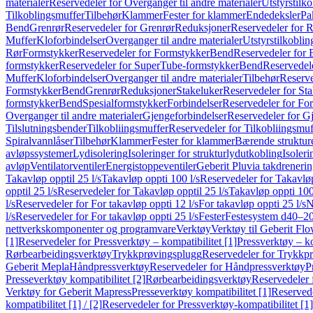
materialer
Reservedeler for Overganger til andre materialer
Utstyrstilko
Tilkoblingsmuffer
Tilbehør
Klammer
Fester for klammer
Endedeksler
Pa
Bend
Grenrør
Reservedeler for Grenrør
Reduksjoner
Reservedeler for 
Muffer
Kloforbindelser
Overganger til andre materialer
Utstyrstilkoblin
Rør
Formstykker
Reservedeler for Formstykker
Bend
Reservedeler for
formstykker
Reservedeler for SuperTube-formstykker
Bend
Reservedel
Muffer
Kloforbindelser
Overganger til andre materialer
Tilbehør
Reserve
Formstykker
Bend
Grenrør
Reduksjoner
Stakeluker
Reservedeler for St
formstykker
Bend
Spesialformstykker
Forbindelser
Reservedeler for For
Overganger til andre materialer
Gjengeforbindelser
Reservedeler for G
Tilslutningsbender
Tilkobliingsmuffer
Reservedeler for Tilkobliingsmuf
Spiralvannlåser
Tilbehør
Klammer
Fester for klammer
Bærende struktur
avløpssystemer
Lydisolering
Isoleringer for strukturlydutkobling
Isoleri
avløp
Ventilatorventiler
Energistoppeventiler
Geberit Pluvia takdreneri
Takavløp opptil 25 l/s
Takavløp oppti 100 l/s
Reservedeler for Takavløp
opptil 25 l/s
Reservedeler for Takavløp opptil 25 l/s
Takavløp oppti 100
l/s
Reservedeler for For takavløp oppti 12 l/s
For takavløp oppti 25 l/s
N
l/s
Reservedeler for For takavløp oppti 25 l/s
Fester
Festesystem d40–2
nettverkskomponenter og programvare
Verktøy
Verktøy til Geberit Flo
[1]
Reservedeler for Pressverktøy – kompatibilitet [1]
Pressverktøy – ko
Rørbearbeidingsverktøy
Trykkprøvingsplugg
Reservedeler for Trykkp
Geberit Mepla
Håndpressverktøy
Reservedeler for Håndpressverktøy
P
Presseverktøy kompatibilitet [2]
Rørbearbeidingsverktøy
Reservedeler 
Verktøy for Geberit Mapress
Presseverktøy kompatibilitet [1]
Reservede
kompatibilitet [1] / [2]
Reservedeler for Pressverktøy-kompatibilitet [1] 