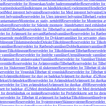
ap
Reservedeler for Hengeskap
Andre baderomsmøbler
Reservedeler fo
evaringsbokser
Håndklestang og håndklekroker
Lyselementer
Hendler
Set
peil
Med integrert belysning
Reservedeler for Med integrert belysning
Ute
rert belysning
Reservedeler for Uten integrert belysning
Tilbehør
Lysele
vantarmaturer
Montering av stativ, nettdrift
Reservedeler for Montering av s
åndsgrep
Reservedeler for Stående montasje, blandebatteri med enhånds
ridrift
Tilbehør
Reservedeler for Tilbehør
For servantkraner
Reservedeler
ler for Avløpssett for servant
Rørbendvannlåser
Reservedeler for Rørbe
beparende modell
Reservedeler for Dykkrørvannlåser for servanter, pla
blingsrør
Tilslutningsbender
Deksler
Tilkoblinger
Reservedeler for Tilkob
vannlåser
Reservedeler for Rørbendvannlåser
Dobbelkammervannlåser
R
linger
Tilkoblingsrør
Reservedeler for Tilkoblingsrør
Tilbehør
Reservedele
e vannlåser
Reservedeler for Innfelte vannlåser
Utenpåliggende vannlåse
Avløpssett for utslagsvasker
Vannlåser
Reservedeler for Vannlåser
Tilslu
sventiler
Reservedeler for Avløpsventiler
Tilbehør
Reservedeler for Tilbe
er for Slukrenner
Tilbehør til slukrenner
Reservedeler for Tilbehør til sl
ervedeler for Veggsluk
Tilbehør til veggsluk
Reservedeler for Tilbehør t
er
Avløpstilkoblinger for dusj og badekar
Avløpsett for dusjkar, d52
Rese
deksel
Avløpsdeksel
Reservedeler for Avløpsdeksel
Avløpssett for dusjka
ervedeler for Uten avløpsdeksel
Avløpssett for dusjkar, d90
Reservedeler
ett for badekar, d52
Med dreiehåndtak
Reservedeler for Med dreiehånd
t for dreiehåndtak og innløp
Reservedeler for Prefabrikkerte sett for dre
servedeler for Tilbehør til avløpssett for badekar
Tilkoblingssett
Innebygd
temvegger
Reservedeler for Systemvegger
Skinnesystemer
Reservedeler
Elementer for toaletter
Reservedeler for Elementer for toaletter
Elementer