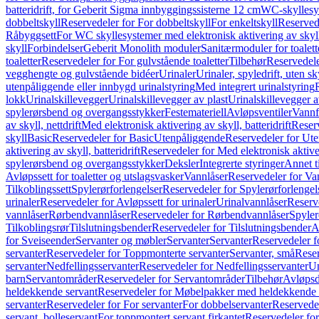
batteridrift, for Geberit Sigma innbyggingssisterne 12 cm
WC-skyllesys
dobbeltskyll
Reservedeler for For dobbeltskyll
For enkeltskyll
Reservede
Råbyggsett
For WC skyllesystemer med elektronisk aktivering av skyl
skyll
Forbindelser
Geberit Monolith moduler
Sanitærmoduler for toalett
toaletter
Reservedeler for For gulvstående toaletter
Tilbehør
Reservedele
vegghengte og gulvstående bidéer
Urinaler
Urinaler, spyledrift, uten s
utenpåliggende eller innbygd urinalstyring
Med integrert urinalstyring
lokk
Urinalskillevegger
Urinalskillevegger av plast
Urinalskillevegger a
spylerørsbend og overgangsstykker
Festemateriell
Avløpsventiler
Vannf
av skyll, nettdrift
Med elektronisk aktivering av skyll, batteridrift
Reserv
skyll
Basic
Reservedeler for Basic
Utenpåliggende
Reservedeler for Ut
aktivering av skyll, batteridrift
Reservedeler for Med elektronisk aktiveri
spylerørsbend og overgangsstykker
Deksler
Integrerte styringer
Annet t
Avløpssett for toaletter og utslagsvasker
Vannlåser
Reservedeler for Va
Tilkoblingssett
Spylerørforlengelser
Reservedeler for Spylerørforlengel
urinaler
Reservedeler for Avløpssett for urinaler
Urinalvannlåser
Reserv
vannlåser
Rørbendvannlåser
Reservedeler for Rørbendvannlåser
Spyler
Tilkoblingsrør
Tilslutningsbender
Reservedeler for Tilslutningsbender
A
for Sveiseender
Servanter og møbler
Servanter
Servanter
Reservedeler f
servanter
Reservedeler for Toppmonterte servanter
Servanter, små
Reser
servanter
Nedfellingsservanter
Reservedeler for Nedfellingsservanter
Un
barn
Servantområder
Reservedeler for Servantområder
Tilbehør
Avløpsd
heldekkende servant
Reservedeler for Møbelpakker med heldekkende 
servanter
Reservedeler for For servanter
For dobbelservanter
Reservedel
servant, bolleservant
For toppmontert servant firkantet
Reservedeler for