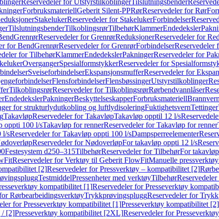
blinger
Reservedeler for Utstyrstilkoblinger
Tilslutningsbender
Reservedel
kninger
Forbruksmateriell
Geberit Silent-PP
Rør
Reservedeler for Rør
For
Reduksjoner
Stakeluker
Reservedeler for Stakeluker
Forbindelser
Reserved
ger
Tilslutningsbender
Tilkoblingsrør
Tilbehør
Klammer
Endedeksler
Pakni
 Bend
Grenrør
Reservedeler for Grenrør
Reduksjoner
Reservedeler for Re
er for Bend
Grenrør
Reservedeler for Grenrør
Forbindelser
Reservedeler f
deler for Tilbehør
Klammer
Endedeksler
Pakninger
Reservedeler for Pak
akeluker
Overganger
Spesialformstykker
Reservedeler for Spesialformsty
bindelser
Sveiseforbindelser
Ekspansjonsmuffer
Reservedeler for Ekspa
jengeforbindelser
Flensforbindelser
Flensbøssinger
Utstyrstilkoblinger
Res
fer
Tilkoblingsrør
Reservedeler for Tilkoblingsrør
Rørbendvannlåser
Rese
er
Endedeksler
Pakninger
Beskyttelseskapper
Forbruksmateriell
Brannvern,
nger for strukturlydutkobling og luftlydisolering
Fuktighetsvern
Tettinger
ng
Takavløp
Reservedeler for Takavløp
Takavløp opptil 12 l/s
Reservedeler
 oppti 100 l/s
Takavløp for renner
Reservedeler for Takavløp for renner
 l/s
Reservedeler for Takavløp oppti 100 l/s
Dampsperreelementer
Reserv
ødoverløp
Reservedeler for Nødoverløp
For takavløp oppti 12 l/s
Reserve
00
Festesystem d250–315
Tilbehør
Reservedeler for Tilbehør
For takavløp
wFit
Reservedeler for Verktøy til Geberit FlowFit
Manuelle pressverktøy
mpatibilitet [2]
Reservedeler for Pressverktøy – kompatibilitet [2]
Rørbe
røvingsplugg
Testmiddel
Pressenheter med verktøy
Tilbehør
Reservedeler 
resseverktøy kompatibilitet [1]
Reservedeler for Presseverktøy kompatibil
for Rørbearbeidingsverktøy
Trykkprøvingsplugg
Reservedeler for Tryk
ler for Presseverktøy kompatibilitet [1]
Presseverktøy kompatibilitet [2]
/ [2]
Presseverktøy kompatibilitet [2XL]
Reservedeler for Presseverktøy