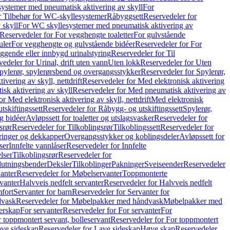
ystemer med pneumatisk aktivering av skyll
For
r Tilbehør for WC-skyllesystemer
Råbyggsett
Reservedeler for
 skyll
For WC skyllesystemer med pneumatisk aktivering av
Reservedeler for For vegghengte toaletter
For gulvstående
uler
For vegghengte og gulvstående bidéer
Reservedeler for For
iggende eller innbygd urinalstyring
Reservedeler for Til
edeler for Urinal, drift uten vann
Uten lokk
Reservedeler for Uten
pylerør, spylerørsbend og overgangsstykker
Reservedeler for Spylerør,
ivering av skyll, nettdrift
Reservedeler for Med elektronisk aktivering
sk aktivering av skyll
Reservedeler for Med pneumatisk aktivering av
r Med elektronisk aktivering av skyll, nettdrift
Med elektronisk
tskiftingssett
Reservedeler for Råbygg- og utskiftingssett
Spylerør,
og bidéer
Avløpssett for toaletter og utslagsvasker
Reservedeler for
srør
Reservedeler for Tilkoblingsrør
Tilkoblingssett
Reservedeler for
ringer og dekkapper
Overgangsstykker og koblingsdeler
Avløpssett for
ser
Innfelte vannlåser
Reservedeler for Innfelte
lser
Tilkoblingsrør
Reservedeler for
slutningsbender
Deksler
Tilkoblinger
Pakninger
Sveiseender
Reservedeler
anter
Reservedeler for Møbelservanter
Toppmonterte
vanter
Halvveis nedfelt servanter
Reservedeler for Halvveis nedfelt
fort
Servanter for barn
Reservedeler for Servanter for
dvask
Reservedeler for Møbelpakker med håndvask
Møbelpakker med
erskap
For servanter
Reservedeler for For servanter
For
 toppmontert servant, bolleservant
Reservedeler for For toppmontert
ve sideskap
Reservedeler for Lave sideskap
Høye skap
Reservedeler