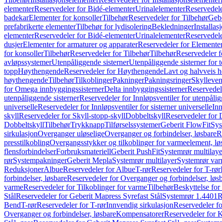
elementer
Reservedeler for Bidé-elementer
Urinalelementer
Reservedele
badekar
Elementer for konsoller
Tilbehør
Reservedeler for Tilbehør
Gebe
prefabrikerte elementer
Tilbehør for lydisolering
Bekledninger
Installas
elementer
Reservedeler for Bidé-elementer
Urinalelementer
Reservedele
dusjer
Elementer for armaturer og apparater
Reservedeler for Elementer
for konsoller
Tilbehør
Reservedeler for Tilbehør
Tilbehør
Reservedeler f
avløpssystemer
Utenpåliggende sisterner
Utenpåliggende sisterner for to
topp
Høythengende
Reservedeler for Høythengende
Lavt og halvveis 
høythengende
Tilbehør
Tilkoblinger
Pakninger
Pakningsringer
Skylleven
for Omega innbyggingssisterner
Delta innbyggingssisterner
Reservedel
utenpåliggende sisterner
Reservedeler for Innløpsventiler for utenpålig
universelle
Reservedeler for Innløpsventiler for sisterner universelle
Inn
skyll
Reservedeler for Skyll-stopp-skyll
Dobbeltskyll
Reservedeler for 
Dobbeltskyll
Tilbehør
Trykknapp
Tilførselssystemer
Geberit FlowFit
Sys
sirkulasjon
Overganger uløselige
Overganger og forbindelser, løsbare
R
presstilkobling
Overgangsstykker og tilkoblinger for varmeelement, lø
flensforbindelser
Forbruksmateriell
Geberit PushFit
Systemrør multilaye
rør
Systempakninger
Geberit Mepla
Systemrør multilayer
Systemrør var
Reduksjoner
Albue
Reservedeler for Albue
T-rør
Reservedeler for T-rør
forbindelser, løsbare
Reservedeler for Overganger og forbindelser, løs
varme
Reservedeler for Tilkoblinger for varme
Tilbehør
Beskyttelse for 
Stål
Reservedeler for Geberit Mapress Syrefast Stål
Systemrør 1.4401
R
Bend
T-rør
Reservedeler for T-rør
Innvendig sirkulasjon
Reservedeler fo
Overganger og forbindelser, løsbare
Kompensatorer
Reservedeler for 