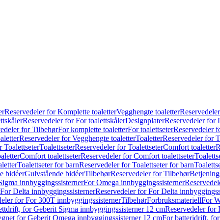
er
Reservedeler for Komplette toaletter
Vegghengte toaletter
Reservedeler
ttskåler
Reservedeler for For toalettskåler
Designplater
Reservedeler for 
edeler for Tilbehør
For komplette toaletter
For toalettseter
Reservedeler fo
aletter
Reservedeler for Vegghengte toaletter
Toaletter
Reservedeler for T
 Toalettseter
Toalettseter
Reservedeler for Toalettseter
Comfort toaletter
R
aletter
Comfort toalettseter
Reservedeler for Comfort toalettseter
Toaletts
letter
Toalettseter for barn
Reservedeler for Toalettseter for barn
Toaletts
e bidéer
Gulvstående bidéer
Tilbehør
Reservedeler for Tilbehør
Betjening
Sigma innbyggingssisterner
For Omega innbyggingssisterner
Reservedel
For Delta innbyggingssisterner
Reservedeler for For Delta innbyggingss
eler for For 300T innbyggingssisterner
Tilbehør
Forbruksmateriell
For W
ettdrift, for Geberit Sigma innbyggingssisterner 12 cm
Reservedeler for 
 egnet for Geberit Omega innbyggingssisterner 12 cm
For batteridrift, 