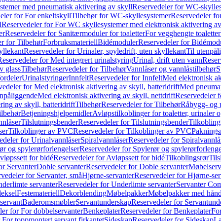
temer med pneumatisk aktivering av skyll
Reservedeler for WC-skylles
ler for For enkeltskyll
Tilbehør for WC-skyllesystemer
Reservedeler fo
l
Reservedeler for For WC skyllesystemer med elektronisk aktivering av
er
Reservedeler for Sanitærmoduler for toaletter
For vegghengte toaletter
r for Tilbehør
Forbruksmateriell
Bidémoduler
Reservedeler for Bidémod
kyllekant
Reservedeler for Urinaler, spyledrift, uten skyllekant
Til utenpål
Reservedeler for Med integrert urinalstyring
Urinal, drift uten vann
Reserv
v glass
Tilbehør
Reservedeler for Tilbehør
Vannlåser og vannlåstilbehør
S
ordeler
Urinalstyringer
Innfelt
Reservedeler for Innfelt
Med elektronisk akt
edeler for Med elektronisk aktivering av skyll, batteridrift
Med pneumati
enpåliggende
Med elektronisk aktivering av skyll, nettdrift
Reservedeler fo
ng av skyll, batteridrift
Tilbehør
Reservedeler for Tilbehør
Råbygg- og u
ilbehør
Betjeningshjelpemidler
Avløpstilkoblinger for toaletter, urinaler 
nnlåser
Tilslutningsbender
Reservedeler for Tilslutningsbender
Tilkobling
ser
Tilkoblinger av PVC
Reservedeler for Tilkoblinger av PVC
Paknings
edeler for Urinalvannlåser
Spiralvannlåser
Reservedeler for Spiralvannlå
ør og spylerørforlengelser
Reservedeler for Spylerør og spylerørforlenge
vløpssett for bidé
Reservedeler for Avløpssett for bidé
Tilkoblingsrør
Til
or Servanter
Doble servanter
Reservedeler for Doble servanter
Møbelserv
vedeler for Servanter, små
Hjørne-servanter
Reservedeler for Hjørne-ser
derlimte servanter
Reservedeler for Underlimte servanter
Servanter Com
eksel
Festemateriell
Dekorblending
Møbelpakker
Møbelpakker med hån
servant
Baderomsmøbler
Servantunderskap
Reservedeler for Servantund
er for For dobbelservanter
Benkeplater
Reservedeler for Benkeplater
For
 For toppmontert servant firkantet
Sideskap
Reservedeler for Sideskap
La