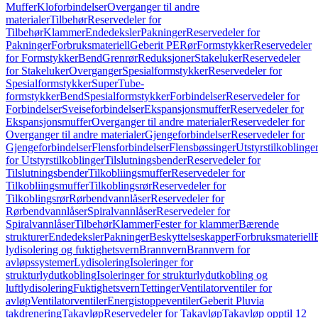
Muffer
Kloforbindelser
Overganger til andre
materialer
Tilbehør
Reservedeler for
Tilbehør
Klammer
Endedeksler
Pakninger
Reservedeler for
Pakninger
Forbruksmateriell
Geberit PE
Rør
Formstykker
Reservedeler
for Formstykker
Bend
Grenrør
Reduksjoner
Stakeluker
Reservedeler
for Stakeluker
Overganger
Spesialformstykker
Reservedeler for
Spesialformstykker
SuperTube-
formstykker
Bend
Spesialformstykker
Forbindelser
Reservedeler for
Forbindelser
Sveiseforbindelser
Ekspansjonsmuffer
Reservedeler for
Ekspansjonsmuffer
Overganger til andre materialer
Reservedeler for
Overganger til andre materialer
Gjengeforbindelser
Reservedeler for
Gjengeforbindelser
Flensforbindelser
Flensbøssinger
Utstyrstilkoblinge
for Utstyrstilkoblinger
Tilslutningsbender
Reservedeler for
Tilslutningsbender
Tilkobliingsmuffer
Reservedeler for
Tilkobliingsmuffer
Tilkoblingsrør
Reservedeler for
Tilkoblingsrør
Rørbendvannlåser
Reservedeler for
Rørbendvannlåser
Spiralvannlåser
Reservedeler for
Spiralvannlåser
Tilbehør
Klammer
Fester for klammer
Bærende
strukturer
Endedeksler
Pakninger
Beskyttelseskapper
Forbruksmateriell
lydisolering og fuktighetsvern
Brannvern
Brannvern for
avløpssystemer
Lydisolering
Isoleringer for
strukturlydutkobling
Isoleringer for strukturlydutkobling og
luftlydisolering
Fuktighetsvern
Tettinger
Ventilatorventiler for
avløp
Ventilatorventiler
Energistoppeventiler
Geberit Pluvia
takdrenering
Takavløp
Reservedeler for Takavløp
Takavløp opptil 12