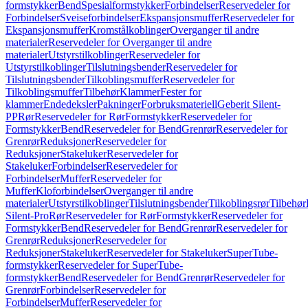
formstykker
Bend
Spesialformstykker
Forbindelser
Reservedeler for
Forbindelser
Sveiseforbindelser
Ekspansjonsmuffer
Reservedeler for
Ekspansjonsmuffer
Kromstålkoblinger
Overganger til andre
materialer
Reservedeler for Overganger til andre
materialer
Utstyrstilkoblinger
Reservedeler for
Utstyrstilkoblinger
Tilslutningsbender
Reservedeler for
Tilslutningsbender
Tilkoblingsmuffer
Reservedeler for
Tilkoblingsmuffer
Tilbehør
Klammer
Fester for
klammer
Endedeksler
Pakninger
Forbruksmateriell
Geberit Silent-
PP
Rør
Reservedeler for Rør
Formstykker
Reservedeler for
Formstykker
Bend
Reservedeler for Bend
Grenrør
Reservedeler for
Grenrør
Reduksjoner
Reservedeler for
Reduksjoner
Stakeluker
Reservedeler for
Stakeluker
Forbindelser
Reservedeler for
Forbindelser
Muffer
Reservedeler for
Muffer
Kloforbindelser
Overganger til andre
materialer
Utstyrstilkoblinger
Tilslutningsbender
Tilkoblingsrør
Tilbehør
Silent-Pro
Rør
Reservedeler for Rør
Formstykker
Reservedeler for
Formstykker
Bend
Reservedeler for Bend
Grenrør
Reservedeler for
Grenrør
Reduksjoner
Reservedeler for
Reduksjoner
Stakeluker
Reservedeler for Stakeluker
SuperTube-
formstykker
Reservedeler for SuperTube-
formstykker
Bend
Reservedeler for Bend
Grenrør
Reservedeler for
Grenrør
Forbindelser
Reservedeler for
Forbindelser
Muffer
Reservedeler for