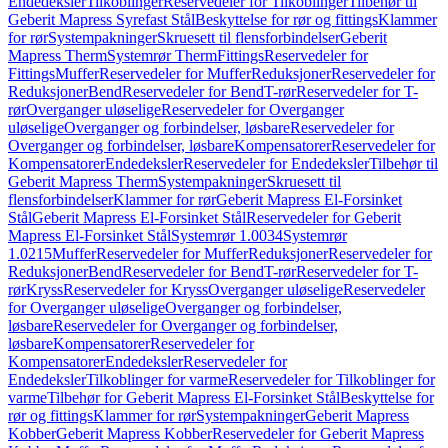
Endedeksler
Tilkoblinger
Reservedeler for Tilkoblinger
Tilbehør til
Geberit Mapress Syrefast Stål
Beskyttelse for rør og fittings
Klammer
for rør
Systempakninger
Skruesett til flensforbindelser
Geberit
Mapress Therm
Systemrør Therm
Fittings
Reservedeler for
Fittings
Muffer
Reservedeler for Muffer
Reduksjoner
Reservedeler for
Reduksjoner
Bend
Reservedeler for Bend
T-rør
Reservedeler for T-
rør
Overganger uløselige
Reservedeler for Overganger
uløselige
Overganger og forbindelser, løsbare
Reservedeler for
Overganger og forbindelser, løsbare
Kompensatorer
Reservedeler for
Kompensatorer
Endedeksler
Reservedeler for Endedeksler
Tilbehør til
Geberit Mapress Therm
Systempakninger
Skruesett til
flensforbindelser
Klammer for rør
Geberit Mapress El-Forsinket
Stål
Geberit Mapress El-Forsinket Stål
Reservedeler for Geberit
Mapress El-Forsinket Stål
Systemrør 1.0034
Systemrør
1.0215
Muffer
Reservedeler for Muffer
Reduksjoner
Reservedeler for
Reduksjoner
Bend
Reservedeler for Bend
T-rør
Reservedeler for T-
rør
Kryss
Reservedeler for Kryss
Overganger uløselige
Reservedeler
for Overganger uløselige
Overganger og forbindelser,
løsbare
Reservedeler for Overganger og forbindelser,
løsbare
Kompensatorer
Reservedeler for
Kompensatorer
Endedeksler
Reservedeler for
Endedeksler
Tilkoblinger for varme
Reservedeler for Tilkoblinger for
varme
Tilbehør for Geberit Mapress El-Forsinket Stål
Beskyttelse for
rør og fittings
Klammer for rør
Systempakninger
Geberit Mapress
Kobber
Geberit Mapress Kobber
Reservedeler for Geberit Mapress