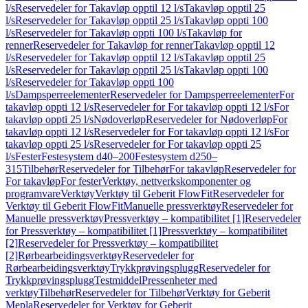
l/s
Reservedeler for Takavløp opptil 12 l/s
Takavløp opptil 25
l/s
Reservedeler for Takavløp opptil 25 l/s
Takavløp oppti 100
l/s
Reservedeler for Takavløp oppti 100 l/s
Takavløp for
renner
Reservedeler for Takavløp for renner
Takavløp opptil 12
l/s
Reservedeler for Takavløp opptil 12 l/s
Takavløp opptil 25
l/s
Reservedeler for Takavløp opptil 25 l/s
Takavløp oppti 100
l/s
Reservedeler for Takavløp oppti 100
l/s
Dampsperreelementer
Reservedeler for Dampsperreelementer
For
takavløp oppti 12 l/s
Reservedeler for For takavløp oppti 12 l/s
For
takavløp oppti 25 l/s
Nødoverløp
Reservedeler for Nødoverløp
For
takavløp oppti 12 l/s
Reservedeler for For takavløp oppti 12 l/s
For
takavløp oppti 25 l/s
Reservedeler for For takavløp oppti 25
l/s
Fester
Festesystem d40–200
Festesystem d250–
315
Tilbehør
Reservedeler for Tilbehør
For takavløp
Reservedeler for
For takavløp
For fester
Verktøy, nettverkskomponenter og
programvare
Verktøy
Verktøy til Geberit FlowFit
Reservedeler for
Verktøy til Geberit FlowFit
Manuelle pressverktøy
Reservedeler for
Manuelle pressverktøy
Pressverktøy – kompatibilitet [1]
Reservedeler
for Pressverktøy – kompatibilitet [1]
Pressverktøy – kompatibilitet
[2]
Reservedeler for Pressverktøy – kompatibilitet
[2]
Rørbearbeidingsverktøy
Reservedeler for
Rørbearbeidingsverktøy
Trykkprøvingsplugg
Reservedeler for
Trykkprøvingsplugg
Testmiddel
Pressenheter med
verktøy
Tilbehør
Reservedeler for Tilbehør
Verktøy for Geberit
Mepla
Reservedeler for Verktøy for Geberit