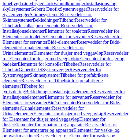
Innebygd røravbryter
T-rør
Vanntilkoplinger
Installasjons- og
skyllesystemer
Geberit Duofix
Systemvegger
Reservedeler for
Systemvegger
Skinnesystemer
Reservedeler for
Skinnesystemer
Bekledninger
Tilbehør
Reservedeler for
Tilbehør
Installasjonselementer
Reservedeler for
Installasjonselementer
Elementer for toaletter
Reservedeler for
Elementer for toaletter
Elementer for servanter
Reservedeler for
Elementer for servanter
Bidé-elementer
Reservedeler for Bidé-
elementer
Urinalelementer
Reservedeler for
Urinalelementer
Elementer for dusjer med veggavløp
Reservedeler
for Elementer for dusjer med veggavløp
Elementer for dusjer og
badekar
Elementer for konsoller
Tilbehør
Reservedeler for
Tilbehør
Geberit GIS
Systemvegger
Reservedeler for
Systemvegger
Skinnesystemer
Tilbehør for prefabrikerte
elementer
Reservedeler for Tilbehør for prefabrikerte
elementer
Tilbehør for
lydisolering
Bekledninger
Installasjonselementer
Reservedeler for
Installasjonselementer
Elementer for servanter
Reservedeler for
Elementer for servanter
Bidé-elementer
Reservedeler for Bidé-
elementer
Urinalelementer
Reservedeler for
Urinalelementer
Elementer for dusjer med veggavløp
Reservedeler
for Elementer for dusjer med veggavløp
Elementer for
dusjer
Elementer for armaturer og apparater
Reservedeler for
Elementer for armaturer og apparater
Elementer for vaske- og
oppvaskmaskiner
Reservedeler for Elementer for vaske- og