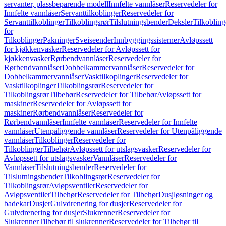
servanter, plassbeparende modell
Innfelte vannlåser
Reservedeler for
Innfelte vannlåser
Servanttilkoblinger
Reservedeler for
Servanttilkoblinger
Tilkoblingsrør
Tilslutningsbender
Deksler
Tilkobling
for
Tilkoblinger
Pakninger
Sveiseender
Innbyggingssisterner
Avløpssett
for kjøkkenvasker
Reservedeler for Avløpssett for
kjøkkenvasker
Rørbendvannlåser
Reservedeler for
Rørbendvannlåser
Dobbelkammervannlåser
Reservedeler for
Dobbelkammervannlåser
Vasktilkoplinger
Reservedeler for
Vasktilkoplinger
Tilkoblingsrør
Reservedeler for
Tilkoblingsrør
Tilbehør
Reservedeler for Tilbehør
Avløpssett for
maskiner
Reservedeler for Avløpssett for
maskiner
Rørbendvannlåser
Reservedeler for
Rørbendvannlåser
Innfelte vannlåser
Reservedeler for Innfelte
vannlåser
Utenpåliggende vannlåser
Reservedeler for Utenpåliggende
vannlåser
Tilkoblinger
Reservedeler for
Tilkoblinger
Tilbehør
Avløpssett for utslagsvasker
Reservedeler for
Avløpssett for utslagsvasker
Vannlåser
Reservedeler for
Vannlåser
Tilslutningsbender
Reservedeler for
Tilslutningsbender
Tilkoblingsrør
Reservedeler for
Tilkoblingsrør
Avløpsventiler
Reservedeler for
Avløpsventiler
Tilbehør
Reservedeler for Tilbehør
Dusjløsninger og
badekar
Dusjer
Gulvdrenering for dusjer
Reservedeler for
Gulvdrenering for dusjer
Slukrenner
Reservedeler for
Slukrenner
Tilbehør til slukrenner
Reservedeler for Tilbehør til