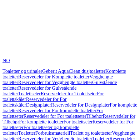
NO
Toaletter og urinaler
Geberit AquaClean dusjtoaletter
Komplette
toaletter
Reservedeler for Komplette toaletter
Vegghengte
toaletter
Reservedeler for Vegghengte toaletter
Gulvstående
toaletter
Reservedeler for Gulvstående
toaletter
Toalettseter
Reservedeler for Toalettseter
For
toalettskåler
Reservedeler for For
toalettskåler
Designplater
Reservedeler for Designplater
For komplette
toaletter
Reservedeler for For komplette toaletter
For
toalettseter
Reservedeler for For toalettseter
Tilbehør
Reservedeler for
Tilbehør
For komplette toaletter
For toalettseter
Reservedeler for For
toalettseter
For toalettseter og komplette
toaletter
Toaletter
Forbruksmateriell
Toalett og toalettseter
Vegghengte
toaletter
Reservedeler for Vegghengte toaletter
Toaletter
Reservedeler