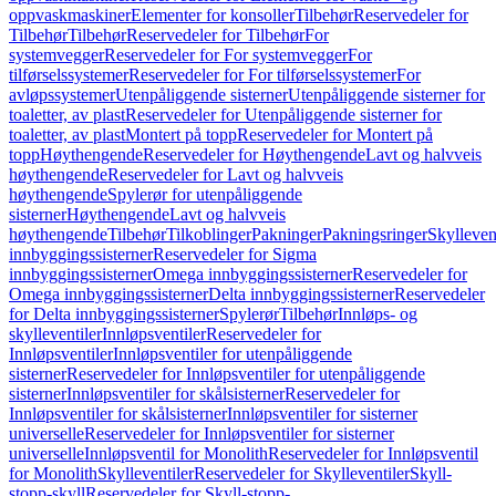
oppvaskmaskiner
Elementer for konsoller
Tilbehør
Reservedeler for
Tilbehør
Tilbehør
Reservedeler for Tilbehør
For
systemvegger
Reservedeler for For systemvegger
For
tilførselssystemer
Reservedeler for For tilførselssystemer
For
avløpssystemer
Utenpåliggende sisterner
Utenpåliggende sisterner for
toaletter, av plast
Reservedeler for Utenpåliggende sisterner for
toaletter, av plast
Montert på topp
Reservedeler for Montert på
topp
Høythengende
Reservedeler for Høythengende
Lavt og halvveis
høythengende
Reservedeler for Lavt og halvveis
høythengende
Spylerør for utenpåliggende
sisterner
Høythengende
Lavt og halvveis
høythengende
Tilbehør
Tilkoblinger
Pakninger
Pakningsringer
Skylleven
innbyggingssisterner
Reservedeler for Sigma
innbyggingssisterner
Omega innbyggingssisterner
Reservedeler for
Omega innbyggingssisterner
Delta innbyggingssisterner
Reservedeler
for Delta innbyggingssisterner
Spylerør
Tilbehør
Innløps- og
skylleventiler
Innløpsventiler
Reservedeler for
Innløpsventiler
Innløpsventiler for utenpåliggende
sisterner
Reservedeler for Innløpsventiler for utenpåliggende
sisterner
Innløpsventiler for skålsisterner
Reservedeler for
Innløpsventiler for skålsisterner
Innløpsventiler for sisterner
universelle
Reservedeler for Innløpsventiler for sisterner
universelle
Innløpsventil for Monolith
Reservedeler for Innløpsventil
for Monolith
Skylleventiler
Reservedeler for Skylleventiler
Skyll-
stopp-skyll
Reservedeler for Skyll-stopp-