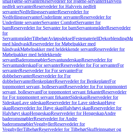
små
Hjørne-servanter
Reservedeler for Hjørne-servanter
Halvveis
nedfelt servanter
Reservedeler for Halvveis nedfelt
servanter
Nedfellingsservanter
Reservedeler for
Nedfellingsservanter
Underlimte servanter
Reservedeler for
Underlimte servanter
Servanter Comfort
Servanter for
barn
Reservedeler for Servanter for barn
Servantområder
Reservedeler
for
Servantområder
Tilbehør
Avløpsdeksel
Festemateriell
Dekorblending
Mø
med håndvask
Reservedeler for Møbelpakker med
håndvask
Møbelpakker med heldekkende servant
Reservedeler for
Møbelpakker med heldekkende
servant
Baderomsmøbler
Servantunderskap
Reservedeler for
Servantunderskap
For servanter
Reservedeler for For servanter
For
servanter
Reservedeler for For servanter
For
dobbelservanter
Reservedeler for For
dobbelservanter
Benkeplater
Reservedeler for Benkeplater
For
toppmontert servant, bolleservant
Reservedeler for For toppmontert
servant, bolleservant
For toppmontert servant firkantet
Reservedeler
for For toppmontert servant firkantet
Sideskap
Reservedeler for
Sideskap
Lave sideskap
Reservedeler for Lave sideskap
Høye
skap
Reservedeler for Høye skap
Halvhøyt skap
Reservedeler for
Halvhøyt skap
Hengeskap
Reservedeler for Hengeskap
Andre
baderomsmøbler
Reservedeler for Andre
baderomsmøbler
Vegghyller
Reservedeler for
Vegghyller
Tilbehør
Reservedeler for Tilbehør
Skuffeinnsatser og