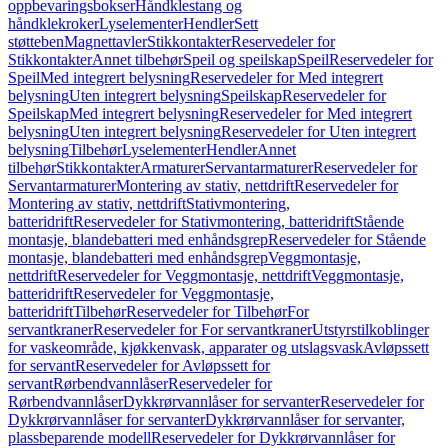
oppbevaringsbokser
Håndklestang og
håndklekroker
Lyselementer
Hendler
Sett
støtteben
Magnettavler
Stikkontakter
Reservedeler for
Stikkontakter
Annet tilbehør
Speil og speilskap
Speil
Reservedeler for
Speil
Med integrert belysning
Reservedeler for Med integrert
belysning
Uten integrert belysning
Speilskap
Reservedeler for
Speilskap
Med integrert belysning
Reservedeler for Med integrert
belysning
Uten integrert belysning
Reservedeler for Uten integrert
belysning
Tilbehør
Lyselementer
Hendler
Annet
tilbehør
Stikkontakter
Armaturer
Servantarmaturer
Reservedeler for
Servantarmaturer
Montering av stativ, nettdrift
Reservedeler for
Montering av stativ, nettdrift
Stativmontering,
batteridrift
Reservedeler for Stativmontering, batteridrift
Stående
montasje, blandebatteri med enhåndsgrep
Reservedeler for Stående
montasje, blandebatteri med enhåndsgrep
Veggmontasje,
nettdrift
Reservedeler for Veggmontasje, nettdrift
Veggmontasje,
batteridrift
Reservedeler for Veggmontasje,
batteridrift
Tilbehør
Reservedeler for Tilbehør
For
servantkraner
Reservedeler for For servantkraner
Utstyrstilkoblinger
for vaskeområde, kjøkkenvask, apparater og utslagsvask
Avløpssett
for servant
Reservedeler for Avløpssett for
servant
Rørbendvannlåser
Reservedeler for
Rørbendvannlåser
Dykkrørvannlåser for servanter
Reservedeler for
Dykkrørvannlåser for servanter
Dykkrørvannlåser for servanter,
plassbeparende modell
Reservedeler for Dykkrørvannlåser for