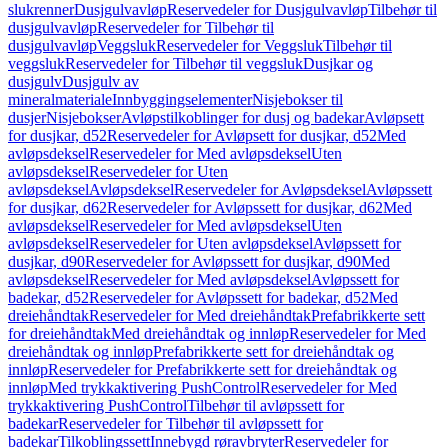
slukrenner
Dusjgulvavløp
Reservedeler for Dusjgulvavløp
Tilbehør til
dusjgulvavløp
Reservedeler for Tilbehør til
dusjgulvavløp
Veggsluk
Reservedeler for Veggsluk
Tilbehør til
veggsluk
Reservedeler for Tilbehør til veggsluk
Dusjkar og
dusjgulv
Dusjgulv av
mineralmateriale
Innbyggingselementer
Nisjebokser til
dusjer
Nisjebokser
Avløpstilkoblinger for dusj og badekar
Avløpsett
for dusjkar, d52
Reservedeler for Avløpsett for dusjkar, d52
Med
avløpsdeksel
Reservedeler for Med avløpsdeksel
Uten
avløpsdeksel
Reservedeler for Uten
avløpsdeksel
Avløpsdeksel
Reservedeler for Avløpsdeksel
Avløpssett
for dusjkar, d62
Reservedeler for Avløpssett for dusjkar, d62
Med
avløpsdeksel
Reservedeler for Med avløpsdeksel
Uten
avløpsdeksel
Reservedeler for Uten avløpsdeksel
Avløpssett for
dusjkar, d90
Reservedeler for Avløpssett for dusjkar, d90
Med
avløpsdeksel
Reservedeler for Med avløpsdeksel
Avløpssett for
badekar, d52
Reservedeler for Avløpssett for badekar, d52
Med
dreiehåndtak
Reservedeler for Med dreiehåndtak
Prefabrikkerte sett
for dreiehåndtak
Med dreiehåndtak og innløp
Reservedeler for Med
dreiehåndtak og innløp
Prefabrikkerte sett for dreiehåndtak og
innløp
Reservedeler for Prefabrikkerte sett for dreiehåndtak og
innløp
Med trykkaktivering PushControl
Reservedeler for Med
trykkaktivering PushControl
Tilbehør til avløpssett for
badekar
Reservedeler for Tilbehør til avløpssett for
badekar
Tilkoblingssett
Innebygd røravbryter
Reservedeler for