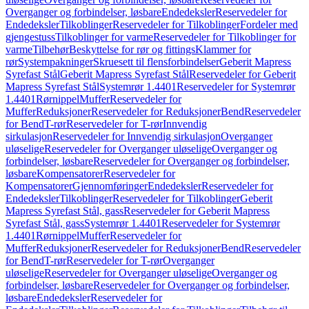
Overganger og forbindelser, løsbare
Endedeksler
Reservedeler for
Endedeksler
Tilkoblinger
Reservedeler for Tilkoblinger
Fordeler med
gjengestuss
Tilkoblinger for varme
Reservedeler for Tilkoblinger for
varme
Tilbehør
Beskyttelse for rør og fittings
Klammer for
rør
Systempakninger
Skruesett til flensforbindelser
Geberit Mapress
Syrefast Stål
Geberit Mapress Syrefast Stål
Reservedeler for Geberit
Mapress Syrefast Stål
Systemrør 1.4401
Reservedeler for Systemrør
1.4401
Rørnippel
Muffer
Reservedeler for
Muffer
Reduksjoner
Reservedeler for Reduksjoner
Bend
Reservedeler
for Bend
T-rør
Reservedeler for T-rør
Innvendig
sirkulasjon
Reservedeler for Innvendig sirkulasjon
Overganger
uløselige
Reservedeler for Overganger uløselige
Overganger og
forbindelser, løsbare
Reservedeler for Overganger og forbindelser,
løsbare
Kompensatorer
Reservedeler for
Kompensatorer
Gjennomføringer
Endedeksler
Reservedeler for
Endedeksler
Tilkoblinger
Reservedeler for Tilkoblinger
Geberit
Mapress Syrefast Stål, gass
Reservedeler for Geberit Mapress
Syrefast Stål, gass
Systemrør 1.4401
Reservedeler for Systemrør
1.4401
Rørnippel
Muffer
Reservedeler for
Muffer
Reduksjoner
Reservedeler for Reduksjoner
Bend
Reservedeler
for Bend
T-rør
Reservedeler for T-rør
Overganger
uløselige
Reservedeler for Overganger uløselige
Overganger og
forbindelser, løsbare
Reservedeler for Overganger og forbindelser,
løsbare
Endedeksler
Reservedeler for