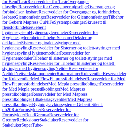
for Bend
T-rør
Reservedeler for T-rør
Overganger
uløselige
Reservedeler for Overganger uløselige
Overganger og
forbindelser, løsbare
Reservedeler for Overganger og forbindelser,
løsbare
Gjennomføringer
Reservedeler for Gjennomføringer
Tilbehør
for Geberit Mapress CuNiFe
Systempakninger
Skruesett til
flensforbindelser
Geberit
hygienesystem
Hygienespylerenheter
Reservedeler for
Hygienespylerenheter
Tilbehør
Sensorer
Deksler og
dekkplater
Sisterner og toalett-styringer med
hygienespyling
Reservedeler for Sisterner og toalett-styringer med
hygienespyling
Hygienemoduler
Reservedeler for
Hygienemoduler
Tilbehør til sisterner og toalett-styringer med
hygienespyling
Reservedeler for Tilbehør til sisterner og toalett-
styringer med hygienespyling
Nettdel
Reservedeler for
Nettdel
Nettverkskomponenter
Rørarmaturer
Kuleventiler
Reservedeler
for Kuleventiler
Med FlowFit pressforbindelser
Reservedeler for Med
FlowFit pressforbindelser
Med Mepla presstilkoblinger
Reservedeler
for Med Mepla presstilkoblinger
Med Mapress
presstilkoblinger
Reservedeler for Med Mapress
presstilkoblinger
Tilbakeslagsventiler
Med Mapress
presstilkoblinger
Bygningsavløpssystemer
Geberit Silent-
db20
Rør
Formstykker
Reservedeler for
Formstykker
Bend
Grenrør
Reservedeler for
Grenrør
Reduksjoner
Stakeluker
Reservedeler for
Stakeluker
SuperTube-