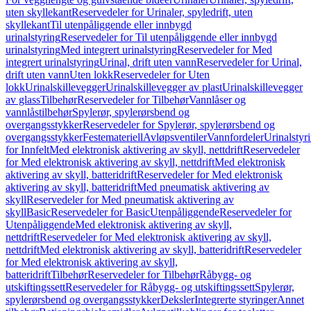
uten skyllekant
Reservedeler for Urinaler, spyledrift, uten
skyllekant
Til utenpåliggende eller innbygd
urinalstyring
Reservedeler for Til utenpåliggende eller innbygd
urinalstyring
Med integrert urinalstyring
Reservedeler for Med
integrert urinalstyring
Urinal, drift uten vann
Reservedeler for Urinal,
drift uten vann
Uten lokk
Reservedeler for Uten
lokk
Urinalskillevegger
Urinalskillevegger av plast
Urinalskillevegger
av glass
Tilbehør
Reservedeler for Tilbehør
Vannlåser og
vannlåstilbehør
Spylerør, spylerørsbend og
overgangsstykker
Reservedeler for Spylerør, spylerørsbend og
overgangsstykker
Festemateriell
Avløpsventiler
Vannfordeler
Urinalstyr
for Innfelt
Med elektronisk aktivering av skyll, nettdrift
Reservedeler
for Med elektronisk aktivering av skyll, nettdrift
Med elektronisk
aktivering av skyll, batteridrift
Reservedeler for Med elektronisk
aktivering av skyll, batteridrift
Med pneumatisk aktivering av
skyll
Reservedeler for Med pneumatisk aktivering av
skyll
Basic
Reservedeler for Basic
Utenpåliggende
Reservedeler for
Utenpåliggende
Med elektronisk aktivering av skyll,
nettdrift
Reservedeler for Med elektronisk aktivering av skyll,
nettdrift
Med elektronisk aktivering av skyll, batteridrift
Reservedeler
for Med elektronisk aktivering av skyll,
batteridrift
Tilbehør
Reservedeler for Tilbehør
Råbygg- og
utskiftingssett
Reservedeler for Råbygg- og utskiftingssett
Spylerør,
spylerørsbend og overgangsstykker
Deksler
Integrerte styringer
Annet