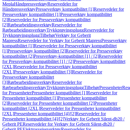
Mepla
Håndpressverktøy
Reservedeler for
Håndpressverktøy
Presseverktøy kompatibilitet [1]
Reservedeler for
Presseverktøy kompatibilitet [1]
Presseverktøy kompatibilitet
[2]
Reservedeler for Presseverktøy kompatibilitet
[2]
Rørbearbeidingsverktøy
Reservedeler for
Rørbearbeidingsverktøy
Trykkprøvingsplugg
Reservedeler for
Trykkprøvingsplugg
Tilbehør
Verktøy for Geberit
Mapress
Reservedeler for Verktøy for Geberit Mapress
Presseverktøy
kompatibilitet [1]
Reservedeler for Presseverktøy kompatibilitet
[1]
Presseverktøy kompatibilitet [2]
Reservedeler for Presseverktøy
kompatibilitet [2]
Pressverktøy-kompatibilitet [1] / [2]
Reservedeler
for Pressverktøy-kompatibilitet [1] / [2]
Presseverktøy kompatibilitet
[2XL]
Reservedeler for Presseverktøy kompatibilitet
[2XL]
Presseverktøy kompatibilitet [3]
Reservedeler for
Presseverktøy kompatibilitet
[3]
Rørbearbeidingsverktøy
Reservedeler for
Rørbearbeidingsverktøy
Trykkprøvingsplugg
Tilbehør
Pressenheter
Res
for Pressenheter
Pressenheter kompatibilitet [1]
Reservedeler for
Pressenheter kompatibilitet [1]
Pressenheter kompatibilitet
[2]
Reservedeler for Pressenheter kompatibilitet [2]
Pressenheter
kompatibilitet [2XL]
Reservedeler for Pressenheter kompatibilitet
[2XL]
Pressenheter kompatibilitet [4]/[2]
Reservedeler for
Pressenheter kompatibilitet [4]/[2]
Verktøy for Geberit Silent-db20 /
Geberit PE
Reservedeler for Verktøy for Geberit Silent-db20 /
Geberit PE
Elektrosveiseverktøy
Reservedeler for