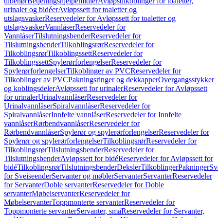
tilbehør
Betjeningshjelpemidler
Avløpstilkoblinger for toaletter,
urinaler og bidéer
Avløpssett for toaletter og
utslagsvasker
Reservedeler for Avløpssett for toaletter og
utslagsvasker
Vannlåser
Reservedeler for
Vannlåser
Tilslutningsbender
Reservedeler for
Tilslutningsbender
Tilkoblingsrør
Reservedeler for
Tilkoblingsrør
Tilkoblingssett
Reservedeler for
Tilkoblingssett
Spylerørforlengelser
Reservedeler for
Spylerørforlengelser
Tilkoblinger av PVC
Reservedeler for
Tilkoblinger av PVC
Pakningsringer og dekkapper
Overgangsstykker
og koblingsdeler
Avløpssett for urinaler
Reservedeler for Avløpssett
for urinaler
Urinalvannlåser
Reservedeler for
Urinalvannlåser
Spiralvannlåser
Reservedeler for
Spiralvannlåser
Innfelte vannlåser
Reservedeler for Innfelte
vannlåser
Rørbendvannlåser
Reservedeler for
Rørbendvannlåser
Spylerør og spylerørforlengelser
Reservedeler for
Spylerør og spylerørforlengelser
Tilkoblingsrør
Reservedeler for
Tilkoblingsrør
Tilslutningsbender
Reservedeler for
Tilslutningsbender
Avløpssett for bidé
Reservedeler for Avløpssett for
bidé
Tilkoblingsrør
Tilslutningsbender
Deksler
Tilkoblinger
Pakninger
Sv
for Sveiseender
Servanter og møbler
Servanter
Servanter
Reservedeler
for Servanter
Doble servanter
Reservedeler for Doble
servanter
Møbelservanter
Reservedeler for
Møbelservanter
Toppmonterte servanter
Reservedeler for
Toppmonterte servanter
Servanter, små
Reservedeler for Servanter,