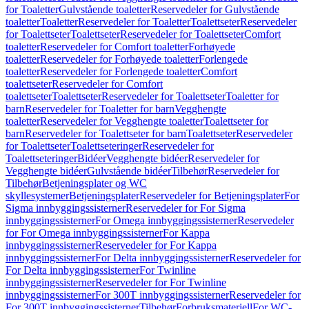
for Toaletter
Gulvstående toaletter
Reservedeler for Gulvstående
toaletter
Toaletter
Reservedeler for Toaletter
Toalettseter
Reservedeler
for Toalettseter
Toalettseter
Reservedeler for Toalettseter
Comfort
toaletter
Reservedeler for Comfort toaletter
Forhøyede
toaletter
Reservedeler for Forhøyede toaletter
Forlengede
toaletter
Reservedeler for Forlengede toaletter
Comfort
toalettseter
Reservedeler for Comfort
toalettseter
Toalettseter
Reservedeler for Toalettseter
Toaletter for
barn
Reservedeler for Toaletter for barn
Vegghengte
toaletter
Reservedeler for Vegghengte toaletter
Toalettseter for
barn
Reservedeler for Toalettseter for barn
Toalettseter
Reservedeler
for Toalettseter
Toalettseteringer
Reservedeler for
Toalettseteringer
Bidéer
Vegghengte bidéer
Reservedeler for
Vegghengte bidéer
Gulvstående bidéer
Tilbehør
Reservedeler for
Tilbehør
Betjeningsplater og WC
skyllesystemer
Betjeningsplater
Reservedeler for Betjeningsplater
For
Sigma innbyggingssisterner
Reservedeler for For Sigma
innbyggingssisterner
For Omega innbyggingssisterner
Reservedeler
for For Omega innbyggingssisterner
For Kappa
innbyggingssisterner
Reservedeler for For Kappa
innbyggingssisterner
For Delta innbyggingssisterner
Reservedeler for
For Delta innbyggingssisterner
For Twinline
innbyggingssisterner
Reservedeler for For Twinline
innbyggingssisterner
For 300T innbyggingssisterner
Reservedeler for
For 300T innbyggingssisterner
Tilbehør
Forbruksmateriell
For WC-