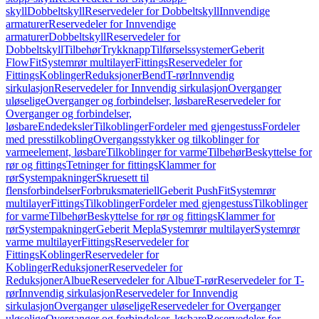
skyll
Dobbeltskyll
Reservedeler for Dobbeltskyll
Innvendige
armaturer
Reservedeler for Innvendige
armaturer
Dobbeltskyll
Reservedeler for
Dobbeltskyll
Tilbehør
Trykknapp
Tilførselssystemer
Geberit
FlowFit
Systemrør multilayer
Fittings
Reservedeler for
Fittings
Koblinger
Reduksjoner
Bend
T-rør
Innvendig
sirkulasjon
Reservedeler for Innvendig sirkulasjon
Overganger
uløselige
Overganger og forbindelser, løsbare
Reservedeler for
Overganger og forbindelser,
løsbare
Endedeksler
Tilkoblinger
Fordeler med gjengestuss
Fordeler
med presstilkobling
Overgangsstykker og tilkoblinger for
varmeelement, løsbare
Tilkoblinger for varme
Tilbehør
Beskyttelse for
rør og fittings
Tetninger for fittings
Klammer for
rør
Systempakninger
Skruesett til
flensforbindelser
Forbruksmateriell
Geberit PushFit
Systemrør
multilayer
Fittings
Tilkoblinger
Fordeler med gjengestuss
Tilkoblinger
for varme
Tilbehør
Beskyttelse for rør og fittings
Klammer for
rør
Systempakninger
Geberit Mepla
Systemrør multilayer
Systemrør
varme multilayer
Fittings
Reservedeler for
Fittings
Koblinger
Reservedeler for
Koblinger
Reduksjoner
Reservedeler for
Reduksjoner
Albue
Reservedeler for Albue
T-rør
Reservedeler for T-
rør
Innvendig sirkulasjon
Reservedeler for Innvendig
sirkulasjon
Overganger uløselige
Reservedeler for Overganger
uløselige
Overganger og forbindelser, løsbare
Reservedeler for