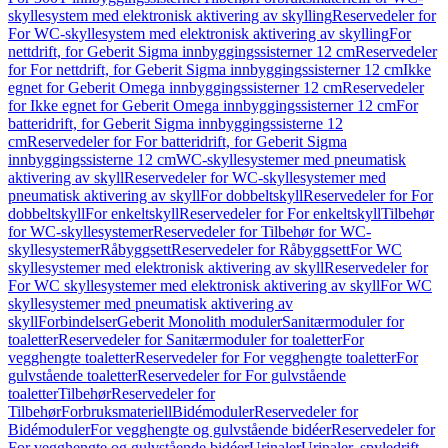
skyllesystem med elektronisk aktivering av skylling
Reservedeler for
For WC-skyllesystem med elektronisk aktivering av skylling
For
nettdrift, for Geberit Sigma innbyggingssisterner 12 cm
Reservedeler
for For nettdrift, for Geberit Sigma innbyggingssisterner 12 cm
Ikke
egnet for Geberit Omega innbyggingssisterner 12 cm
Reservedeler
for Ikke egnet for Geberit Omega innbyggingssisterner 12 cm
For
batteridrift, for Geberit Sigma innbyggingssisterne 12
cm
Reservedeler for For batteridrift, for Geberit Sigma
innbyggingssisterne 12 cm
WC-skyllesystemer med pneumatisk
aktivering av skyll
Reservedeler for WC-skyllesystemer med
pneumatisk aktivering av skyll
For dobbeltskyll
Reservedeler for For
dobbeltskyll
For enkeltskyll
Reservedeler for For enkeltskyll
Tilbehør
for WC-skyllesystemer
Reservedeler for Tilbehør for WC-
skyllesystemer
Råbyggsett
Reservedeler for Råbyggsett
For WC
skyllesystemer med elektronisk aktivering av skyll
Reservedeler for
For WC skyllesystemer med elektronisk aktivering av skyll
For WC
skyllesystemer med pneumatisk aktivering av
skyll
Forbindelser
Geberit Monolith moduler
Sanitærmoduler for
toaletter
Reservedeler for Sanitærmoduler for toaletter
For
vegghengte toaletter
Reservedeler for For vegghengte toaletter
For
gulvstående toaletter
Reservedeler for For gulvstående
toaletter
Tilbehør
Reservedeler for
Tilbehør
Forbruksmateriell
Bidémoduler
Reservedeler for
Bidémoduler
For vegghengte og gulvstående bidéer
Reservedeler for
For vegghengte og gulvstående bidéer
Urinaler
Urinaler, spyledrift,