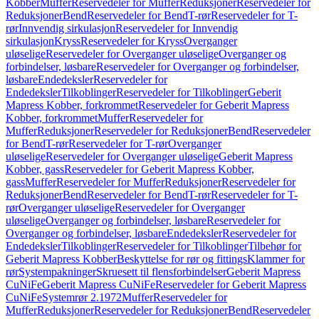
Kobber
Muffer
Reservedeler for Muffer
Reduksjoner
Reservedeler for
Reduksjoner
Bend
Reservedeler for Bend
T-rør
Reservedeler for T-
rør
Innvendig sirkulasjon
Reservedeler for Innvendig
sirkulasjon
Kryss
Reservedeler for Kryss
Overganger
uløselige
Reservedeler for Overganger uløselige
Overganger og
forbindelser, løsbare
Reservedeler for Overganger og forbindelser,
løsbare
Endedeksler
Reservedeler for
Endedeksler
Tilkoblinger
Reservedeler for Tilkoblinger
Geberit
Mapress Kobber, forkrommet
Reservedeler for Geberit Mapress
Kobber, forkrommet
Muffer
Reservedeler for
Muffer
Reduksjoner
Reservedeler for Reduksjoner
Bend
Reservedeler
for Bend
T-rør
Reservedeler for T-rør
Overganger
uløselige
Reservedeler for Overganger uløselige
Geberit Mapress
Kobber, gass
Reservedeler for Geberit Mapress Kobber,
gass
Muffer
Reservedeler for Muffer
Reduksjoner
Reservedeler for
Reduksjoner
Bend
Reservedeler for Bend
T-rør
Reservedeler for T-
rør
Overganger uløselige
Reservedeler for Overganger
uløselige
Overganger og forbindelser, løsbare
Reservedeler for
Overganger og forbindelser, løsbare
Endedeksler
Reservedeler for
Endedeksler
Tilkoblinger
Reservedeler for Tilkoblinger
Tilbehør for
Geberit Mapress Kobber
Beskyttelse for rør og fittings
Klammer for
rør
Systempakninger
Skruesett til flensforbindelser
Geberit Mapress
CuNiFe
Geberit Mapress CuNiFe
Reservedeler for Geberit Mapress
CuNiFe
Systemrør 2.1972
Muffer
Reservedeler for
Muffer
Reduksjoner
Reservedeler for Reduksjoner
Bend
Reservedeler