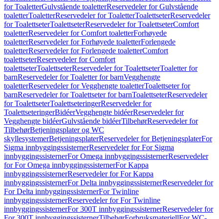
for Toaletter
Gulvstående toaletter
Reservedeler for Gulvstående
toaletter
Toaletter
Reservedeler for Toaletter
Toalettseter
Reservedeler
for Toalettseter
Toalettseter
Reservedeler for Toalettseter
Comfort
toaletter
Reservedeler for Comfort toaletter
Forhøyede
toaletter
Reservedeler for Forhøyede toaletter
Forlengede
toaletter
Reservedeler for Forlengede toaletter
Comfort
toalettseter
Reservedeler for Comfort
toalettseter
Toalettseter
Reservedeler for Toalettseter
Toaletter for
barn
Reservedeler for Toaletter for barn
Vegghengte
toaletter
Reservedeler for Vegghengte toaletter
Toalettseter for
barn
Reservedeler for Toalettseter for barn
Toalettseter
Reservedeler
for Toalettseter
Toalettseteringer
Reservedeler for
Toalettseteringer
Bidéer
Vegghengte bidéer
Reservedeler for
Vegghengte bidéer
Gulvstående bidéer
Tilbehør
Reservedeler for
Tilbehør
Betjeningsplater og WC
skyllesystemer
Betjeningsplater
Reservedeler for Betjeningsplater
For
Sigma innbyggingssisterner
Reservedeler for For Sigma
innbyggingssisterner
For Omega innbyggingssisterner
Reservedeler
for For Omega innbyggingssisterner
For Kappa
innbyggingssisterner
Reservedeler for For Kappa
innbyggingssisterner
For Delta innbyggingssisterner
Reservedeler for
For Delta innbyggingssisterner
For Twinline
innbyggingssisterner
Reservedeler for For Twinline
innbyggingssisterner
For 300T innbyggingssisterner
Reservedeler for
For 300T innbyggingssisterner
Tilbehør
Forbruksmateriell
For WC-