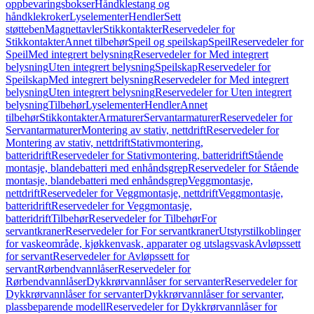
oppbevaringsbokser
Håndklestang og
håndklekroker
Lyselementer
Hendler
Sett
støtteben
Magnettavler
Stikkontakter
Reservedeler for
Stikkontakter
Annet tilbehør
Speil og speilskap
Speil
Reservedeler for
Speil
Med integrert belysning
Reservedeler for Med integrert
belysning
Uten integrert belysning
Speilskap
Reservedeler for
Speilskap
Med integrert belysning
Reservedeler for Med integrert
belysning
Uten integrert belysning
Reservedeler for Uten integrert
belysning
Tilbehør
Lyselementer
Hendler
Annet
tilbehør
Stikkontakter
Armaturer
Servantarmaturer
Reservedeler for
Servantarmaturer
Montering av stativ, nettdrift
Reservedeler for
Montering av stativ, nettdrift
Stativmontering,
batteridrift
Reservedeler for Stativmontering, batteridrift
Stående
montasje, blandebatteri med enhåndsgrep
Reservedeler for Stående
montasje, blandebatteri med enhåndsgrep
Veggmontasje,
nettdrift
Reservedeler for Veggmontasje, nettdrift
Veggmontasje,
batteridrift
Reservedeler for Veggmontasje,
batteridrift
Tilbehør
Reservedeler for Tilbehør
For
servantkraner
Reservedeler for For servantkraner
Utstyrstilkoblinger
for vaskeområde, kjøkkenvask, apparater og utslagsvask
Avløpssett
for servant
Reservedeler for Avløpssett for
servant
Rørbendvannlåser
Reservedeler for
Rørbendvannlåser
Dykkrørvannlåser for servanter
Reservedeler for
Dykkrørvannlåser for servanter
Dykkrørvannlåser for servanter,
plassbeparende modell
Reservedeler for Dykkrørvannlåser for