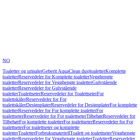
NO
Toaletter og urinaler
Geberit AquaClean dusjtoaletter
Komplette
toaletter
Reservedeler for Komplette toaletter
Vegghengte
toaletter
Reservedeler for Vegghengte toaletter
Gulvstående
toaletter
Reservedeler for Gulvstående
toaletter
Toalettseter
Reservedeler for Toalettseter
For
toalettskåler
Reservedeler for For
toalettskåler
Designplater
Reservedeler for Designplater
For komplette
toaletter
Reservedeler for For komplette toaletter
For
toalettseter
Reservedeler for For toalettseter
Tilbehør
Reservedeler for
Tilbehør
For komplette toaletter
For toalettseter
Reservedeler for For
toalettseter
For toalettseter og komplette
toaletter
Toaletter
Forbruksmateriell
Toalett og toalettseter
Vegghengte
toaletter
Reservedeler for Vegghengte toaletter
Toaletter
Reservedeler