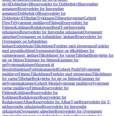
skyll
Dobbeltskyll
Reservedeler for Dobbeltskyll
Innvendige
armaturer
Reservedeler for Innvendige
armaturer
Dobbeltskyll
Reservedeler for
Dobbeltskyll
Tilbehør
Trykknapp
Tilførselssystemer
Geberit
FlowFit
Systemrør multilayer
Fittings
Reservedeler for
Fittings
Koblinger
Reduksjoner
Bend
T-rør
Innvendig
sirkulasjon
Reservedeler for Innvendig sirkulasjon
Overganger
uløselige
Overganger og forbindelser, løsbare
Reservedeler for
Overganger og forbindelser,
løsbare
Endedeksler
Tilkoblinger
Fordeler med gjengestuss
Fordeler
med presstilkobling
Overgangsstykker og tilkoblinger for
varmeelement, løsbare
Tilkoblinger for varme
Tilbehør
Beskyttelse for
rør og fittings
Tetninger for fittings
Klammer for
rør
Systempakninger
Skruesett til
flensforbindelser
Forbruksmateriell
Geberit PushFit
Systemrør
multilayer
Fittings
Tilkoblinger
Fordeler med gjengestuss
Tilkoblinger
for varme
Tilbehør
Beskyttelse for rør og fittings
Klammer for
rør
Systempakninger
Geberit Mepla
Systemrør multilayer
Systemrør
varme multilayer
Fittings
Reservedeler for
Fittings
Koblinger
Reservedeler for
Koblinger
Reduksjoner
Reservedeler for
Reduksjoner
Albue
Reservedeler for Albue
T-rør
Reservedeler for T-
rør
Innvendig sirkulasjon
Reservedeler for Innvendig
sirkulasjon
Overganger uløselige
Reservedeler for Overganger
uløselige
Overganger og forbindelser, løsbare
Reservedeler for