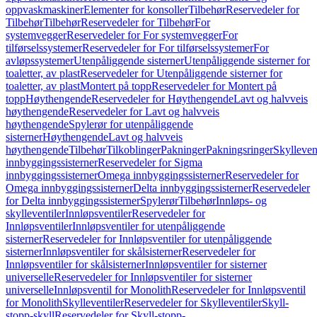
oppvaskmaskiner
Elementer for konsoller
Tilbehør
Reservedeler for
Tilbehør
Tilbehør
Reservedeler for Tilbehør
For
systemvegger
Reservedeler for For systemvegger
For
tilførselssystemer
Reservedeler for For tilførselssystemer
For
avløpssystemer
Utenpåliggende sisterner
Utenpåliggende sisterner for
toaletter, av plast
Reservedeler for Utenpåliggende sisterner for
toaletter, av plast
Montert på topp
Reservedeler for Montert på
topp
Høythengende
Reservedeler for Høythengende
Lavt og halvveis
høythengende
Reservedeler for Lavt og halvveis
høythengende
Spylerør for utenpåliggende
sisterner
Høythengende
Lavt og halvveis
høythengende
Tilbehør
Tilkoblinger
Pakninger
Pakningsringer
Skylleven
innbyggingssisterner
Reservedeler for Sigma
innbyggingssisterner
Omega innbyggingssisterner
Reservedeler for
Omega innbyggingssisterner
Delta innbyggingssisterner
Reservedeler
for Delta innbyggingssisterner
Spylerør
Tilbehør
Innløps- og
skylleventiler
Innløpsventiler
Reservedeler for
Innløpsventiler
Innløpsventiler for utenpåliggende
sisterner
Reservedeler for Innløpsventiler for utenpåliggende
sisterner
Innløpsventiler for skålsisterner
Reservedeler for
Innløpsventiler for skålsisterner
Innløpsventiler for sisterner
universelle
Reservedeler for Innløpsventiler for sisterner
universelle
Innløpsventil for Monolith
Reservedeler for Innløpsventil
for Monolith
Skylleventiler
Reservedeler for Skylleventiler
Skyll-
stopp-skyll
Reservedeler for Skyll-stopp-