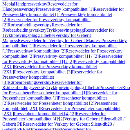
Mepla
Håndpressverktøy
Reservedeler for
Håndpressverktøy
Presseverktøy kompatibilitet [1]
Reservedeler for
Presseverktøy kompatibilitet [1]
Presseverktøy kompatibilitet
[2]
Reservedeler for Presseverktøy kompatibilitet
[2]
Rørbearbeidingsverktøy
Reservedeler for
Rørbearbeidingsverktøy
Trykkprøvingsplugg
Reservedeler for
Trykkprøvingsplugg
Tilbehør
Verktøy for Geberit
Mapress
Reservedeler for Verktøy for Geberit Mapress
Presseverktøy
kompatibilitet [1]
Reservedeler for Presseverktøy kompatibilitet
[1]
Presseverktøy kompatibilitet [2]
Reservedeler for Presseverktøy
kompatibilitet [2]
Pressverktøy-kompatibilitet [1] / [2]
Reservedeler
for Pressverktøy-kompatibilitet [1] / [2]
Presseverktøy kompatibilitet
[2XL]
Reservedeler for Presseverktøy kompatibilitet
[2XL]
Presseverktøy kompatibilitet [3]
Reservedeler for
Presseverktøy kompatibilitet
[3]
Rørbearbeidingsverktøy
Reservedeler for
Rørbearbeidingsverktøy
Trykkprøvingsplugg
Tilbehør
Pressenheter
Res
for Pressenheter
Pressenheter kompatibilitet [1]
Reservedeler for
Pressenheter kompatibilitet [1]
Pressenheter kompatibilitet
[2]
Reservedeler for Pressenheter kompatibilitet [2]
Pressenheter
kompatibilitet [2XL]
Reservedeler for Pressenheter kompatibilitet
[2XL]
Pressenheter kompatibilitet [4]/[2]
Reservedeler for
Pressenheter kompatibilitet [4]/[2]
Verktøy for Geberit Silent-db20 /
Geberit PE
Reservedeler for Verktøy for Geberit Silent-db20 /
Geberit PE
Elektrosveiseverktøy
Reservedeler for