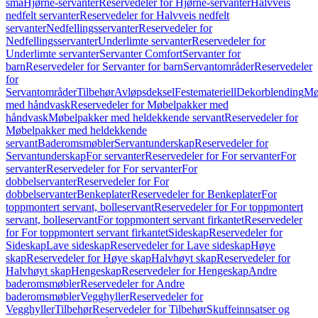
små
Hjørne-servanter
Reservedeler for Hjørne-servanter
Halvveis
nedfelt servanter
Reservedeler for Halvveis nedfelt
servanter
Nedfellingsservanter
Reservedeler for
Nedfellingsservanter
Underlimte servanter
Reservedeler for
Underlimte servanter
Servanter Comfort
Servanter for
barn
Reservedeler for Servanter for barn
Servantområder
Reservedeler
for
Servantområder
Tilbehør
Avløpsdeksel
Festemateriell
Dekorblending
Mø
med håndvask
Reservedeler for Møbelpakker med
håndvask
Møbelpakker med heldekkende servant
Reservedeler for
Møbelpakker med heldekkende
servant
Baderomsmøbler
Servantunderskap
Reservedeler for
Servantunderskap
For servanter
Reservedeler for For servanter
For
servanter
Reservedeler for For servanter
For
dobbelservanter
Reservedeler for For
dobbelservanter
Benkeplater
Reservedeler for Benkeplater
For
toppmontert servant, bolleservant
Reservedeler for For toppmontert
servant, bolleservant
For toppmontert servant firkantet
Reservedeler
for For toppmontert servant firkantet
Sideskap
Reservedeler for
Sideskap
Lave sideskap
Reservedeler for Lave sideskap
Høye
skap
Reservedeler for Høye skap
Halvhøyt skap
Reservedeler for
Halvhøyt skap
Hengeskap
Reservedeler for Hengeskap
Andre
baderomsmøbler
Reservedeler for Andre
baderomsmøbler
Vegghyller
Reservedeler for
Vegghyller
Tilbehør
Reservedeler for Tilbehør
Skuffeinnsatser og