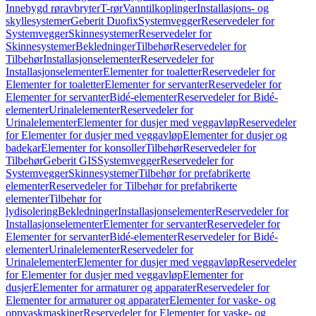
Innebygd røravbryter
T-rør
Vanntilkoplinger
Installasjons- og
skyllesystemer
Geberit Duofix
Systemvegger
Reservedeler for
Systemvegger
Skinnesystemer
Reservedeler for
Skinnesystemer
Bekledninger
Tilbehør
Reservedeler for
Tilbehør
Installasjonselementer
Reservedeler for
Installasjonselementer
Elementer for toaletter
Reservedeler for
Elementer for toaletter
Elementer for servanter
Reservedeler for
Elementer for servanter
Bidé-elementer
Reservedeler for Bidé-
elementer
Urinalelementer
Reservedeler for
Urinalelementer
Elementer for dusjer med veggavløp
Reservedeler
for Elementer for dusjer med veggavløp
Elementer for dusjer og
badekar
Elementer for konsoller
Tilbehør
Reservedeler for
Tilbehør
Geberit GIS
Systemvegger
Reservedeler for
Systemvegger
Skinnesystemer
Tilbehør for prefabrikerte
elementer
Reservedeler for Tilbehør for prefabrikerte
elementer
Tilbehør for
lydisolering
Bekledninger
Installasjonselementer
Reservedeler for
Installasjonselementer
Elementer for servanter
Reservedeler for
Elementer for servanter
Bidé-elementer
Reservedeler for Bidé-
elementer
Urinalelementer
Reservedeler for
Urinalelementer
Elementer for dusjer med veggavløp
Reservedeler
for Elementer for dusjer med veggavløp
Elementer for
dusjer
Elementer for armaturer og apparater
Reservedeler for
Elementer for armaturer og apparater
Elementer for vaske- og
oppvaskmaskiner
Reservedeler for Elementer for vaske- og