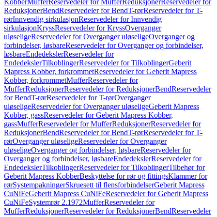
Kobber
Muffer
Reservedeler for Muffer
Reduksjoner
Reservedeler for
Reduksjoner
Bend
Reservedeler for Bend
T-rør
Reservedeler for T-
rør
Innvendig sirkulasjon
Reservedeler for Innvendig
sirkulasjon
Kryss
Reservedeler for Kryss
Overganger
uløselige
Reservedeler for Overganger uløselige
Overganger og
forbindelser, løsbare
Reservedeler for Overganger og forbindelser,
løsbare
Endedeksler
Reservedeler for
Endedeksler
Tilkoblinger
Reservedeler for Tilkoblinger
Geberit
Mapress Kobber, forkrommet
Reservedeler for Geberit Mapress
Kobber, forkrommet
Muffer
Reservedeler for
Muffer
Reduksjoner
Reservedeler for Reduksjoner
Bend
Reservedeler
for Bend
T-rør
Reservedeler for T-rør
Overganger
uløselige
Reservedeler for Overganger uløselige
Geberit Mapress
Kobber, gass
Reservedeler for Geberit Mapress Kobber,
gass
Muffer
Reservedeler for Muffer
Reduksjoner
Reservedeler for
Reduksjoner
Bend
Reservedeler for Bend
T-rør
Reservedeler for T-
rør
Overganger uløselige
Reservedeler for Overganger
uløselige
Overganger og forbindelser, løsbare
Reservedeler for
Overganger og forbindelser, løsbare
Endedeksler
Reservedeler for
Endedeksler
Tilkoblinger
Reservedeler for Tilkoblinger
Tilbehør for
Geberit Mapress Kobber
Beskyttelse for rør og fittings
Klammer for
rør
Systempakninger
Skruesett til flensforbindelser
Geberit Mapress
CuNiFe
Geberit Mapress CuNiFe
Reservedeler for Geberit Mapress
CuNiFe
Systemrør 2.1972
Muffer
Reservedeler for
Muffer
Reduksjoner
Reservedeler for Reduksjoner
Bend
Reservedeler