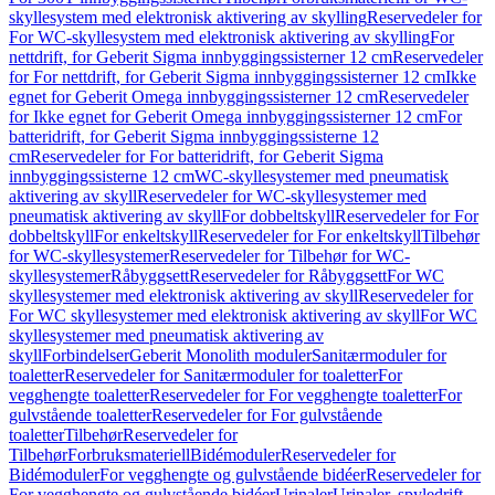
skyllesystem med elektronisk aktivering av skylling
Reservedeler for
For WC-skyllesystem med elektronisk aktivering av skylling
For
nettdrift, for Geberit Sigma innbyggingssisterner 12 cm
Reservedeler
for For nettdrift, for Geberit Sigma innbyggingssisterner 12 cm
Ikke
egnet for Geberit Omega innbyggingssisterner 12 cm
Reservedeler
for Ikke egnet for Geberit Omega innbyggingssisterner 12 cm
For
batteridrift, for Geberit Sigma innbyggingssisterne 12
cm
Reservedeler for For batteridrift, for Geberit Sigma
innbyggingssisterne 12 cm
WC-skyllesystemer med pneumatisk
aktivering av skyll
Reservedeler for WC-skyllesystemer med
pneumatisk aktivering av skyll
For dobbeltskyll
Reservedeler for For
dobbeltskyll
For enkeltskyll
Reservedeler for For enkeltskyll
Tilbehør
for WC-skyllesystemer
Reservedeler for Tilbehør for WC-
skyllesystemer
Råbyggsett
Reservedeler for Råbyggsett
For WC
skyllesystemer med elektronisk aktivering av skyll
Reservedeler for
For WC skyllesystemer med elektronisk aktivering av skyll
For WC
skyllesystemer med pneumatisk aktivering av
skyll
Forbindelser
Geberit Monolith moduler
Sanitærmoduler for
toaletter
Reservedeler for Sanitærmoduler for toaletter
For
vegghengte toaletter
Reservedeler for For vegghengte toaletter
For
gulvstående toaletter
Reservedeler for For gulvstående
toaletter
Tilbehør
Reservedeler for
Tilbehør
Forbruksmateriell
Bidémoduler
Reservedeler for
Bidémoduler
For vegghengte og gulvstående bidéer
Reservedeler for
For vegghengte og gulvstående bidéer
Urinaler
Urinaler, spyledrift,