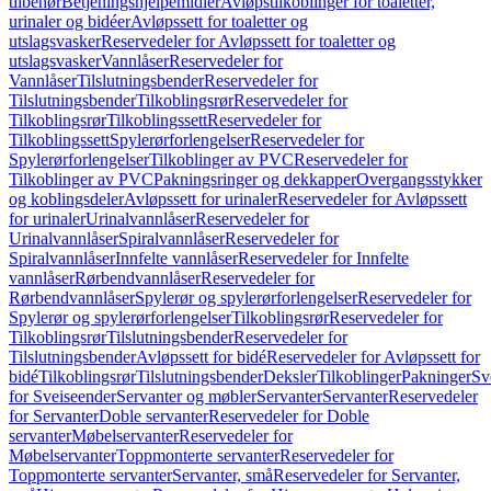
tilbehør
Betjeningshjelpemidler
Avløpstilkoblinger for toaletter,
urinaler og bidéer
Avløpssett for toaletter og
utslagsvasker
Reservedeler for Avløpssett for toaletter og
utslagsvasker
Vannlåser
Reservedeler for
Vannlåser
Tilslutningsbender
Reservedeler for
Tilslutningsbender
Tilkoblingsrør
Reservedeler for
Tilkoblingsrør
Tilkoblingssett
Reservedeler for
Tilkoblingssett
Spylerørforlengelser
Reservedeler for
Spylerørforlengelser
Tilkoblinger av PVC
Reservedeler for
Tilkoblinger av PVC
Pakningsringer og dekkapper
Overgangsstykker
og koblingsdeler
Avløpssett for urinaler
Reservedeler for Avløpssett
for urinaler
Urinalvannlåser
Reservedeler for
Urinalvannlåser
Spiralvannlåser
Reservedeler for
Spiralvannlåser
Innfelte vannlåser
Reservedeler for Innfelte
vannlåser
Rørbendvannlåser
Reservedeler for
Rørbendvannlåser
Spylerør og spylerørforlengelser
Reservedeler for
Spylerør og spylerørforlengelser
Tilkoblingsrør
Reservedeler for
Tilkoblingsrør
Tilslutningsbender
Reservedeler for
Tilslutningsbender
Avløpssett for bidé
Reservedeler for Avløpssett for
bidé
Tilkoblingsrør
Tilslutningsbender
Deksler
Tilkoblinger
Pakninger
Sv
for Sveiseender
Servanter og møbler
Servanter
Servanter
Reservedeler
for Servanter
Doble servanter
Reservedeler for Doble
servanter
Møbelservanter
Reservedeler for
Møbelservanter
Toppmonterte servanter
Reservedeler for
Toppmonterte servanter
Servanter, små
Reservedeler for Servanter,