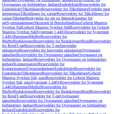
Overganger og forbindelser, løsbare
Endedeksler
Reservedeler for
Endedeksler
Tilkoblinger
Reservedeler for Tilkoblinger
Fordeler med
gjengestuss
Tilkoblinger for varme
Reservedeler for Tilkoblinger for
varme
Tilbehør
Beskyttelse for rør og fittings
Klammer for
rør
Systempakninger
Skruesett til flensforbindelser
Geberit Mapress
Syrefast Stål
Geberit Mapress Syrefast Stål
Reservedeler for Geberit
Mapress Syrefast Stål
Systemrør 1.4401
Reservedeler for Systemrør
1.4401
Rørnippel
Muffer
Reservedeler for
Muffer
Reduksjoner
Reservedeler for Reduksjoner
Bend
Reservedeler
for Bend
T-rør
Reservedeler for T-rør
Innvendig
sirkulasjon
Reservedeler for Innvendig sirkulasjon
Overganger
uløselige
Reservedeler for Overganger uløselige
Overganger og
forbindelser, løsbare
Reservedeler for Overganger og forbindelser,
løsbare
Kompensatorer
Reservedeler for
Kompensatorer
Gjennomføringer
Endedeksler
Reservedeler for
Endedeksler
Tilkoblinger
Reservedeler for Tilkoblinger
Geberit
Mapress Syrefast Stål, gass
Reservedeler for Geberit Mapress
Syrefast Stål, gass
Systemrør 1.4401
Reservedeler for Systemrør
1.4401
Rørnippel
Muffer
Reservedeler for
Muffer
Reduksjoner
Reservedeler for Reduksjoner
Bend
Reservedeler
for Bend
T-rør
Reservedeler for T-rør
Overganger
uløselige
Reservedeler for Overganger uløselige
Overganger og
forbindelser, løsbare
Reservedeler for Overganger og forbindelser,
løsbare
Endedeksler
Reservedeler for