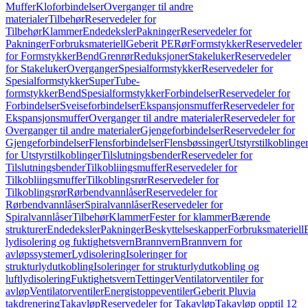
Muffer
Kloforbindelser
Overganger til andre
materialer
Tilbehør
Reservedeler for
Tilbehør
Klammer
Endedeksler
Pakninger
Reservedeler for
Pakninger
Forbruksmateriell
Geberit PE
Rør
Formstykker
Reservedeler
for Formstykker
Bend
Grenrør
Reduksjoner
Stakeluker
Reservedeler
for Stakeluker
Overganger
Spesialformstykker
Reservedeler for
Spesialformstykker
SuperTube-
formstykker
Bend
Spesialformstykker
Forbindelser
Reservedeler for
Forbindelser
Sveiseforbindelser
Ekspansjonsmuffer
Reservedeler for
Ekspansjonsmuffer
Overganger til andre materialer
Reservedeler for
Overganger til andre materialer
Gjengeforbindelser
Reservedeler for
Gjengeforbindelser
Flensforbindelser
Flensbøssinger
Utstyrstilkoblinge
for Utstyrstilkoblinger
Tilslutningsbender
Reservedeler for
Tilslutningsbender
Tilkobliingsmuffer
Reservedeler for
Tilkobliingsmuffer
Tilkoblingsrør
Reservedeler for
Tilkoblingsrør
Rørbendvannlåser
Reservedeler for
Rørbendvannlåser
Spiralvannlåser
Reservedeler for
Spiralvannlåser
Tilbehør
Klammer
Fester for klammer
Bærende
strukturer
Endedeksler
Pakninger
Beskyttelseskapper
Forbruksmateriell
lydisolering og fuktighetsvern
Brannvern
Brannvern for
avløpssystemer
Lydisolering
Isoleringer for
strukturlydutkobling
Isoleringer for strukturlydutkobling og
luftlydisolering
Fuktighetsvern
Tettinger
Ventilatorventiler for
avløp
Ventilatorventiler
Energistoppeventiler
Geberit Pluvia
takdrenering
Takavløp
Reservedeler for Takavløp
Takavløp opptil 12