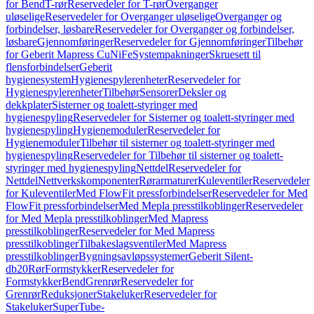
for Bend
T-rør
Reservedeler for T-rør
Overganger
uløselige
Reservedeler for Overganger uløselige
Overganger og
forbindelser, løsbare
Reservedeler for Overganger og forbindelser,
løsbare
Gjennomføringer
Reservedeler for Gjennomføringer
Tilbehør
for Geberit Mapress CuNiFe
Systempakninger
Skruesett til
flensforbindelser
Geberit
hygienesystem
Hygienespylerenheter
Reservedeler for
Hygienespylerenheter
Tilbehør
Sensorer
Deksler og
dekkplater
Sisterner og toalett-styringer med
hygienespyling
Reservedeler for Sisterner og toalett-styringer med
hygienespyling
Hygienemoduler
Reservedeler for
Hygienemoduler
Tilbehør til sisterner og toalett-styringer med
hygienespyling
Reservedeler for Tilbehør til sisterner og toalett-
styringer med hygienespyling
Nettdel
Reservedeler for
Nettdel
Nettverkskomponenter
Rørarmaturer
Kuleventiler
Reservedeler
for Kuleventiler
Med FlowFit pressforbindelser
Reservedeler for Med
FlowFit pressforbindelser
Med Mepla presstilkoblinger
Reservedeler
for Med Mepla presstilkoblinger
Med Mapress
presstilkoblinger
Reservedeler for Med Mapress
presstilkoblinger
Tilbakeslagsventiler
Med Mapress
presstilkoblinger
Bygningsavløpssystemer
Geberit Silent-
db20
Rør
Formstykker
Reservedeler for
Formstykker
Bend
Grenrør
Reservedeler for
Grenrør
Reduksjoner
Stakeluker
Reservedeler for
Stakeluker
SuperTube-