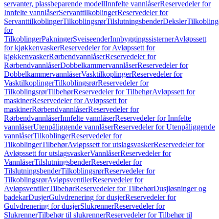
servanter, plassbeparende modell
Innfelte vannlåser
Reservedeler for
Innfelte vannlåser
Servanttilkoblinger
Reservedeler for
Servanttilkoblinger
Tilkoblingsrør
Tilslutningsbender
Deksler
Tilkobling
for
Tilkoblinger
Pakninger
Sveiseender
Innbyggingssisterner
Avløpssett
for kjøkkenvasker
Reservedeler for Avløpssett for
kjøkkenvasker
Rørbendvannlåser
Reservedeler for
Rørbendvannlåser
Dobbelkammervannlåser
Reservedeler for
Dobbelkammervannlåser
Vasktilkoplinger
Reservedeler for
Vasktilkoplinger
Tilkoblingsrør
Reservedeler for
Tilkoblingsrør
Tilbehør
Reservedeler for Tilbehør
Avløpssett for
maskiner
Reservedeler for Avløpssett for
maskiner
Rørbendvannlåser
Reservedeler for
Rørbendvannlåser
Innfelte vannlåser
Reservedeler for Innfelte
vannlåser
Utenpåliggende vannlåser
Reservedeler for Utenpåliggende
vannlåser
Tilkoblinger
Reservedeler for
Tilkoblinger
Tilbehør
Avløpssett for utslagsvasker
Reservedeler for
Avløpssett for utslagsvasker
Vannlåser
Reservedeler for
Vannlåser
Tilslutningsbender
Reservedeler for
Tilslutningsbender
Tilkoblingsrør
Reservedeler for
Tilkoblingsrør
Avløpsventiler
Reservedeler for
Avløpsventiler
Tilbehør
Reservedeler for Tilbehør
Dusjløsninger og
badekar
Dusjer
Gulvdrenering for dusjer
Reservedeler for
Gulvdrenering for dusjer
Slukrenner
Reservedeler for
Slukrenner
Tilbehør til slukrenner
Reservedeler for Tilbehør til