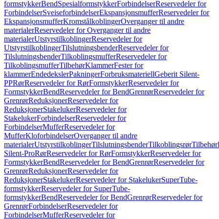
formstykker
Bend
Spesialformstykker
Forbindelser
Reservedeler for
Forbindelser
Sveiseforbindelser
Ekspansjonsmuffer
Reservedeler for
Ekspansjonsmuffer
Kromstålkoblinger
Overganger til andre
materialer
Reservedeler for Overganger til andre
materialer
Utstyrstilkoblinger
Reservedeler for
Utstyrstilkoblinger
Tilslutningsbender
Reservedeler for
Tilslutningsbender
Tilkoblingsmuffer
Reservedeler for
Tilkoblingsmuffer
Tilbehør
Klammer
Fester for
klammer
Endedeksler
Pakninger
Forbruksmateriell
Geberit Silent-
PP
Rør
Reservedeler for Rør
Formstykker
Reservedeler for
Formstykker
Bend
Reservedeler for Bend
Grenrør
Reservedeler for
Grenrør
Reduksjoner
Reservedeler for
Reduksjoner
Stakeluker
Reservedeler for
Stakeluker
Forbindelser
Reservedeler for
Forbindelser
Muffer
Reservedeler for
Muffer
Kloforbindelser
Overganger til andre
materialer
Utstyrstilkoblinger
Tilslutningsbender
Tilkoblingsrør
Tilbehør
Silent-Pro
Rør
Reservedeler for Rør
Formstykker
Reservedeler for
Formstykker
Bend
Reservedeler for Bend
Grenrør
Reservedeler for
Grenrør
Reduksjoner
Reservedeler for
Reduksjoner
Stakeluker
Reservedeler for Stakeluker
SuperTube-
formstykker
Reservedeler for SuperTube-
formstykker
Bend
Reservedeler for Bend
Grenrør
Reservedeler for
Grenrør
Forbindelser
Reservedeler for
Forbindelser
Muffer
Reservedeler for