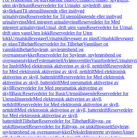
uten skyllekant
Reservedeler for Urinaler, spyledrift, uten
skyllekant
Til utenpåliggende eller innbygd
urinalstyring
Reservedeler for Til utenpåliggende eller innbygd
urinalstyring
Med integrert urinalstyring
Reservedeler for Med
integrert urinalstyring
Urinal, drift uten vann
Reservedeler for Urinal,
drift uten vann
Uten lokk
Reservedeler for Uten
lokk
Urinalskillevegger
Urinalskillevegger av plast
Urinalskillevegger
av glass
Tilbehør
Reservedeler for Tilbehør
Vannlåser og
vannlåstilbehør
Spylerør, spylerørsbend og
overgangsstykker
Reservedeler for Spylerør, spylerørsbend og
overgangsstykker
Festemateriell
Avløpsventiler
Vannfordeler
Urinalstyr
for Innfelt
Med elektronisk aktivering av skyll, nettdrift
Reservedeler
for Med elektronisk aktivering av skyll, nettdrift
Med elektronisk
aktivering av skyll, batteridrift
Reservedeler for Med elektronisk
aktivering av skyll, batteridrift
Med pneumatisk aktivering av
skyll
Reservedeler for Med pneumatisk aktivering av
skyll
Basic
Reservedeler for Basic
Utenpåliggende
Reservedeler for
Utenpåliggende
Med elektronisk aktivering av skyll,
nettdrift
Reservedeler for Med elektronisk aktivering av skyll,
nettdrift
Med elektronisk aktivering av skyll, batteridrift
Reservedeler
for Med elektronisk aktivering av skyll,
batteridrift
Tilbehør
Reservedeler for Tilbehør
Råbygg- og
utskiftingssett
Reservedeler for Råbygg- og utskiftingssett
Spylerør,
spylerørsbend og overgangsstykker
Deksler
Integrerte styringer
Annet