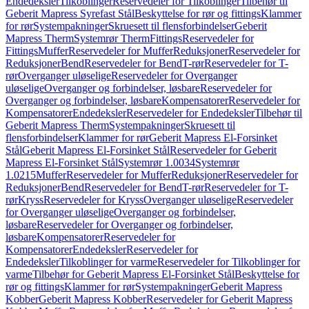
Endedeksler
Tilkoblinger
Reservedeler for Tilkoblinger
Tilbehør til
Geberit Mapress Syrefast Stål
Beskyttelse for rør og fittings
Klammer
for rør
Systempakninger
Skruesett til flensforbindelser
Geberit
Mapress Therm
Systemrør Therm
Fittings
Reservedeler for
Fittings
Muffer
Reservedeler for Muffer
Reduksjoner
Reservedeler for
Reduksjoner
Bend
Reservedeler for Bend
T-rør
Reservedeler for T-
rør
Overganger uløselige
Reservedeler for Overganger
uløselige
Overganger og forbindelser, løsbare
Reservedeler for
Overganger og forbindelser, løsbare
Kompensatorer
Reservedeler for
Kompensatorer
Endedeksler
Reservedeler for Endedeksler
Tilbehør til
Geberit Mapress Therm
Systempakninger
Skruesett til
flensforbindelser
Klammer for rør
Geberit Mapress El-Forsinket
Stål
Geberit Mapress El-Forsinket Stål
Reservedeler for Geberit
Mapress El-Forsinket Stål
Systemrør 1.0034
Systemrør
1.0215
Muffer
Reservedeler for Muffer
Reduksjoner
Reservedeler for
Reduksjoner
Bend
Reservedeler for Bend
T-rør
Reservedeler for T-
rør
Kryss
Reservedeler for Kryss
Overganger uløselige
Reservedeler
for Overganger uløselige
Overganger og forbindelser,
løsbare
Reservedeler for Overganger og forbindelser,
løsbare
Kompensatorer
Reservedeler for
Kompensatorer
Endedeksler
Reservedeler for
Endedeksler
Tilkoblinger for varme
Reservedeler for Tilkoblinger for
varme
Tilbehør for Geberit Mapress El-Forsinket Stål
Beskyttelse for
rør og fittings
Klammer for rør
Systempakninger
Geberit Mapress
Kobber
Geberit Mapress Kobber
Reservedeler for Geberit Mapress