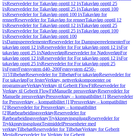
l/s
Reservedeler for Takavløp opptil 12 l/s
Takavløp opptil 25
l/s
Reservedeler for Takavløp opptil 25 l/s
Takavløp oppti 100
l/s
Reservedeler for Takavløp oppti 100 l/s
Takavløp for
renner
Reservedeler for Takavløp for renner
Takavløp opptil 12
l/s
Reservedeler for Takavløp opptil 12 l/s
Takavløp opptil 25
l/s
Reservedeler for Takavløp opptil 25 l/s
Takavløp oppti 100
l/s
Reservedeler for Takavløp oppti 100
l/s
Dampsperreelementer
Reservedeler for Dampsperreelementer
For
takavløp oppti 12 l/s
Reservedeler for For takavløp oppti 12 l/s
For
takavløp oppti 25 l/s
Nødoverløp
Reservedeler for Nødoverløp
For
takavløp oppti 12 l/s
Reservedeler for For takavløp oppti 12 l/s
For
takavløp oppti 25 l/s
Reservedeler for For takavløp oppti 25
l/s
Fester
Festesystem d40–200
Festesystem d250–
315
Tilbehør
Reservedeler for Tilbehør
For takavløp
Reservedeler for
For takavløp
For fester
Verktøy, nettverkskomponenter og
programvare
Verktøy
Verktøy til Geberit FlowFit
Reservedeler for
Verktøy til Geberit FlowFit
Manuelle pressverktøy
Reservedeler for
Manuelle pressverktøy
Pressverktøy – kompatibilitet [1]
Reservedeler
for Pressverktøy – kompatibilitet [1]
Pressverktøy – kompatibilitet
[2]
Reservedeler for Pressverktøy – kompatibilitet
[2]
Rørbearbeidingsverktøy
Reservedeler for
Rørbearbeidingsverktøy
Trykkprøvingsplugg
Reservedeler for
Trykkprøvingsplugg
Testmiddel
Pressenheter med
verktøy
Tilbehør
Reservedeler for Tilbehør
Verktøy for Geberit
Mepla
Reservedeler for Verktøy for Geberit