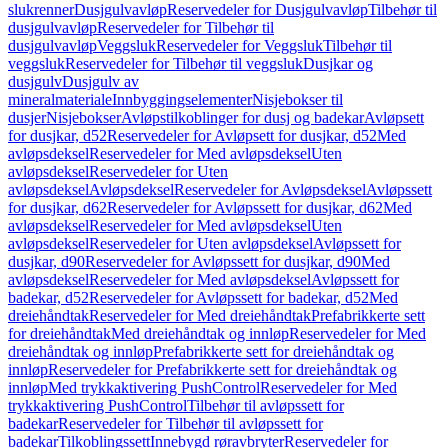
slukrenner
Dusjgulvavløp
Reservedeler for Dusjgulvavløp
Tilbehør til
dusjgulvavløp
Reservedeler for Tilbehør til
dusjgulvavløp
Veggsluk
Reservedeler for Veggsluk
Tilbehør til
veggsluk
Reservedeler for Tilbehør til veggsluk
Dusjkar og
dusjgulv
Dusjgulv av
mineralmateriale
Innbyggingselementer
Nisjebokser til
dusjer
Nisjebokser
Avløpstilkoblinger for dusj og badekar
Avløpsett
for dusjkar, d52
Reservedeler for Avløpsett for dusjkar, d52
Med
avløpsdeksel
Reservedeler for Med avløpsdeksel
Uten
avløpsdeksel
Reservedeler for Uten
avløpsdeksel
Avløpsdeksel
Reservedeler for Avløpsdeksel
Avløpssett
for dusjkar, d62
Reservedeler for Avløpssett for dusjkar, d62
Med
avløpsdeksel
Reservedeler for Med avløpsdeksel
Uten
avløpsdeksel
Reservedeler for Uten avløpsdeksel
Avløpssett for
dusjkar, d90
Reservedeler for Avløpssett for dusjkar, d90
Med
avløpsdeksel
Reservedeler for Med avløpsdeksel
Avløpssett for
badekar, d52
Reservedeler for Avløpssett for badekar, d52
Med
dreiehåndtak
Reservedeler for Med dreiehåndtak
Prefabrikkerte sett
for dreiehåndtak
Med dreiehåndtak og innløp
Reservedeler for Med
dreiehåndtak og innløp
Prefabrikkerte sett for dreiehåndtak og
innløp
Reservedeler for Prefabrikkerte sett for dreiehåndtak og
innløp
Med trykkaktivering PushControl
Reservedeler for Med
trykkaktivering PushControl
Tilbehør til avløpssett for
badekar
Reservedeler for Tilbehør til avløpssett for
badekar
Tilkoblingssett
Innebygd røravbryter
Reservedeler for