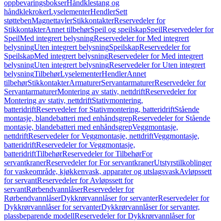
oppbevaringsbokser
Håndklestang og
håndklekroker
Lyselementer
Hendler
Sett
støtteben
Magnettavler
Stikkontakter
Reservedeler for
Stikkontakter
Annet tilbehør
Speil og speilskap
Speil
Reservedeler for
Speil
Med integrert belysning
Reservedeler for Med integrert
belysning
Uten integrert belysning
Speilskap
Reservedeler for
Speilskap
Med integrert belysning
Reservedeler for Med integrert
belysning
Uten integrert belysning
Reservedeler for Uten integrert
belysning
Tilbehør
Lyselementer
Hendler
Annet
tilbehør
Stikkontakter
Armaturer
Servantarmaturer
Reservedeler for
Servantarmaturer
Montering av stativ, nettdrift
Reservedeler for
Montering av stativ, nettdrift
Stativmontering,
batteridrift
Reservedeler for Stativmontering, batteridrift
Stående
montasje, blandebatteri med enhåndsgrep
Reservedeler for Stående
montasje, blandebatteri med enhåndsgrep
Veggmontasje,
nettdrift
Reservedeler for Veggmontasje, nettdrift
Veggmontasje,
batteridrift
Reservedeler for Veggmontasje,
batteridrift
Tilbehør
Reservedeler for Tilbehør
For
servantkraner
Reservedeler for For servantkraner
Utstyrstilkoblinger
for vaskeområde, kjøkkenvask, apparater og utslagsvask
Avløpssett
for servant
Reservedeler for Avløpssett for
servant
Rørbendvannlåser
Reservedeler for
Rørbendvannlåser
Dykkrørvannlåser for servanter
Reservedeler for
Dykkrørvannlåser for servanter
Dykkrørvannlåser for servanter,
plassbeparende modell
Reservedeler for Dykkrørvannlåser for