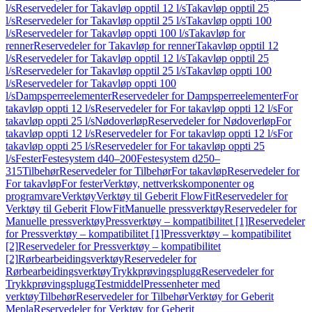
l/s
Reservedeler for Takavløp opptil 12 l/s
Takavløp opptil 25
l/s
Reservedeler for Takavløp opptil 25 l/s
Takavløp oppti 100
l/s
Reservedeler for Takavløp oppti 100 l/s
Takavløp for
renner
Reservedeler for Takavløp for renner
Takavløp opptil 12
l/s
Reservedeler for Takavløp opptil 12 l/s
Takavløp opptil 25
l/s
Reservedeler for Takavløp opptil 25 l/s
Takavløp oppti 100
l/s
Reservedeler for Takavløp oppti 100
l/s
Dampsperreelementer
Reservedeler for Dampsperreelementer
For
takavløp oppti 12 l/s
Reservedeler for For takavløp oppti 12 l/s
For
takavløp oppti 25 l/s
Nødoverløp
Reservedeler for Nødoverløp
For
takavløp oppti 12 l/s
Reservedeler for For takavløp oppti 12 l/s
For
takavløp oppti 25 l/s
Reservedeler for For takavløp oppti 25
l/s
Fester
Festesystem d40–200
Festesystem d250–
315
Tilbehør
Reservedeler for Tilbehør
For takavløp
Reservedeler for
For takavløp
For fester
Verktøy, nettverkskomponenter og
programvare
Verktøy
Verktøy til Geberit FlowFit
Reservedeler for
Verktøy til Geberit FlowFit
Manuelle pressverktøy
Reservedeler for
Manuelle pressverktøy
Pressverktøy – kompatibilitet [1]
Reservedeler
for Pressverktøy – kompatibilitet [1]
Pressverktøy – kompatibilitet
[2]
Reservedeler for Pressverktøy – kompatibilitet
[2]
Rørbearbeidingsverktøy
Reservedeler for
Rørbearbeidingsverktøy
Trykkprøvingsplugg
Reservedeler for
Trykkprøvingsplugg
Testmiddel
Pressenheter med
verktøy
Tilbehør
Reservedeler for Tilbehør
Verktøy for Geberit
Mepla
Reservedeler for Verktøy for Geberit