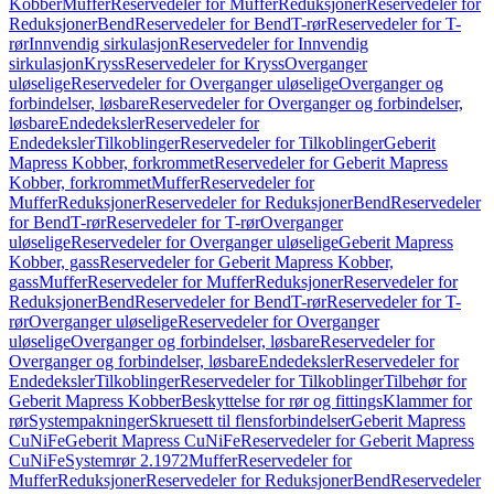
Kobber
Muffer
Reservedeler for Muffer
Reduksjoner
Reservedeler for
Reduksjoner
Bend
Reservedeler for Bend
T-rør
Reservedeler for T-
rør
Innvendig sirkulasjon
Reservedeler for Innvendig
sirkulasjon
Kryss
Reservedeler for Kryss
Overganger
uløselige
Reservedeler for Overganger uløselige
Overganger og
forbindelser, løsbare
Reservedeler for Overganger og forbindelser,
løsbare
Endedeksler
Reservedeler for
Endedeksler
Tilkoblinger
Reservedeler for Tilkoblinger
Geberit
Mapress Kobber, forkrommet
Reservedeler for Geberit Mapress
Kobber, forkrommet
Muffer
Reservedeler for
Muffer
Reduksjoner
Reservedeler for Reduksjoner
Bend
Reservedeler
for Bend
T-rør
Reservedeler for T-rør
Overganger
uløselige
Reservedeler for Overganger uløselige
Geberit Mapress
Kobber, gass
Reservedeler for Geberit Mapress Kobber,
gass
Muffer
Reservedeler for Muffer
Reduksjoner
Reservedeler for
Reduksjoner
Bend
Reservedeler for Bend
T-rør
Reservedeler for T-
rør
Overganger uløselige
Reservedeler for Overganger
uløselige
Overganger og forbindelser, løsbare
Reservedeler for
Overganger og forbindelser, løsbare
Endedeksler
Reservedeler for
Endedeksler
Tilkoblinger
Reservedeler for Tilkoblinger
Tilbehør for
Geberit Mapress Kobber
Beskyttelse for rør og fittings
Klammer for
rør
Systempakninger
Skruesett til flensforbindelser
Geberit Mapress
CuNiFe
Geberit Mapress CuNiFe
Reservedeler for Geberit Mapress
CuNiFe
Systemrør 2.1972
Muffer
Reservedeler for
Muffer
Reduksjoner
Reservedeler for Reduksjoner
Bend
Reservedeler