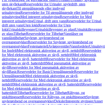
uten skyllekant
Reservedeler for Urinaler, spyledrift, uten
skyllekant
Til utenpåliggende eller innbygd
urinalstyring
Reservedeler for Til utenpåliggende eller innbygd
urinalstyring
Med integrert urinalstyring
Reservedeler for Med
integrert urinalstyring
Urinal, drift uten vann
Reservedeler for Urinal,
drift uten vann
Uten lokk
Reservedeler for Uten
lokk
Urinalskillevegger
Urinalskillevegger av plast
Urinalskillevegger
av glass
Tilbehør
Reservedeler for Tilbehør
Vannlåser og
vannlåstilbehør
Spylerør, spylerørsbend og
overgangsstykker
Reservedeler for Spylerør, spylerørsbend og
overgangsstykker
Festemateriell
Avløpsventiler
Vannfordeler
Urinalstyr
for Innfelt
Med elektronisk aktivering av skyll, nettdrift
Reservedeler
for Med elektronisk aktivering av skyll, nettdrift
Med elektronisk
aktivering av skyll, batteridrift
Reservedeler for Med elektronisk
aktivering av skyll, batteridrift
Med pneumatisk aktivering av
skyll
Reservedeler for Med pneumatisk aktivering av
skyll
Basic
Reservedeler for Basic
Utenpåliggende
Reservedeler for
Utenpåliggende
Med elektronisk aktivering av skyll,
nettdrift
Reservedeler for Med elektronisk aktivering av skyll,
nettdrift
Med elektronisk aktivering av skyll, batteridrift
Reservedeler
for Med elektronisk aktivering av skyll,
batteridrift
Tilbehør
Reservedeler for Tilbehør
Råbygg- og
utskiftingssett
Reservedeler for Råbygg- og utskiftingssett
Spylerør,
spylerørsbend og overgangsstykker
Deksler
Integrerte styringer
Annet