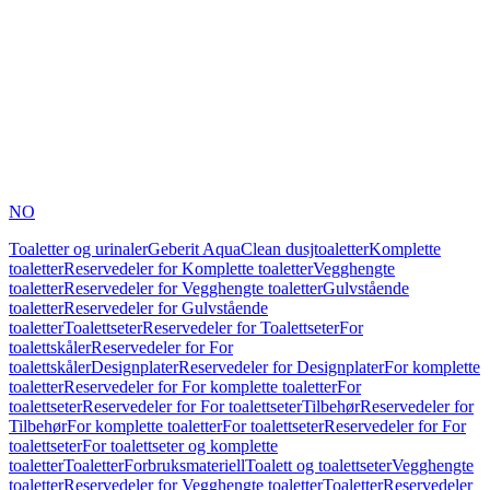
NO
Toaletter og urinaler
Geberit AquaClean dusjtoaletter
Komplette
toaletter
Reservedeler for Komplette toaletter
Vegghengte
toaletter
Reservedeler for Vegghengte toaletter
Gulvstående
toaletter
Reservedeler for Gulvstående
toaletter
Toalettseter
Reservedeler for Toalettseter
For
toalettskåler
Reservedeler for For
toalettskåler
Designplater
Reservedeler for Designplater
For komplette
toaletter
Reservedeler for For komplette toaletter
For
toalettseter
Reservedeler for For toalettseter
Tilbehør
Reservedeler for
Tilbehør
For komplette toaletter
For toalettseter
Reservedeler for For
toalettseter
For toalettseter og komplette
toaletter
Toaletter
Forbruksmateriell
Toalett og toalettseter
Vegghengte
toaletter
Reservedeler for Vegghengte toaletter
Toaletter
Reservedeler