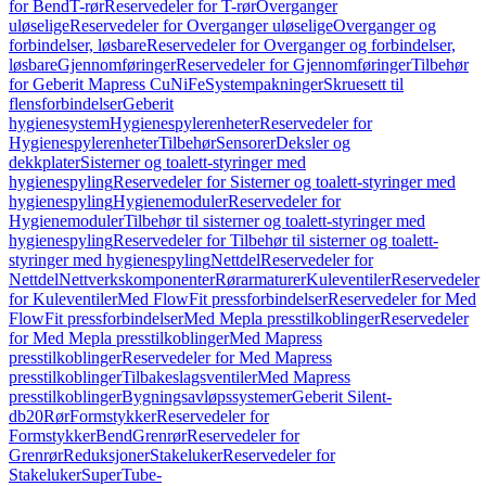
for Bend
T-rør
Reservedeler for T-rør
Overganger
uløselige
Reservedeler for Overganger uløselige
Overganger og
forbindelser, løsbare
Reservedeler for Overganger og forbindelser,
løsbare
Gjennomføringer
Reservedeler for Gjennomføringer
Tilbehør
for Geberit Mapress CuNiFe
Systempakninger
Skruesett til
flensforbindelser
Geberit
hygienesystem
Hygienespylerenheter
Reservedeler for
Hygienespylerenheter
Tilbehør
Sensorer
Deksler og
dekkplater
Sisterner og toalett-styringer med
hygienespyling
Reservedeler for Sisterner og toalett-styringer med
hygienespyling
Hygienemoduler
Reservedeler for
Hygienemoduler
Tilbehør til sisterner og toalett-styringer med
hygienespyling
Reservedeler for Tilbehør til sisterner og toalett-
styringer med hygienespyling
Nettdel
Reservedeler for
Nettdel
Nettverkskomponenter
Rørarmaturer
Kuleventiler
Reservedeler
for Kuleventiler
Med FlowFit pressforbindelser
Reservedeler for Med
FlowFit pressforbindelser
Med Mepla presstilkoblinger
Reservedeler
for Med Mepla presstilkoblinger
Med Mapress
presstilkoblinger
Reservedeler for Med Mapress
presstilkoblinger
Tilbakeslagsventiler
Med Mapress
presstilkoblinger
Bygningsavløpssystemer
Geberit Silent-
db20
Rør
Formstykker
Reservedeler for
Formstykker
Bend
Grenrør
Reservedeler for
Grenrør
Reduksjoner
Stakeluker
Reservedeler for
Stakeluker
SuperTube-