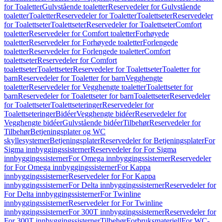
for Toaletter
Gulvstående toaletter
Reservedeler for Gulvstående
toaletter
Toaletter
Reservedeler for Toaletter
Toalettseter
Reservedeler
for Toalettseter
Toalettseter
Reservedeler for Toalettseter
Comfort
toaletter
Reservedeler for Comfort toaletter
Forhøyede
toaletter
Reservedeler for Forhøyede toaletter
Forlengede
toaletter
Reservedeler for Forlengede toaletter
Comfort
toalettseter
Reservedeler for Comfort
toalettseter
Toalettseter
Reservedeler for Toalettseter
Toaletter for
barn
Reservedeler for Toaletter for barn
Vegghengte
toaletter
Reservedeler for Vegghengte toaletter
Toalettseter for
barn
Reservedeler for Toalettseter for barn
Toalettseter
Reservedeler
for Toalettseter
Toalettseteringer
Reservedeler for
Toalettseteringer
Bidéer
Vegghengte bidéer
Reservedeler for
Vegghengte bidéer
Gulvstående bidéer
Tilbehør
Reservedeler for
Tilbehør
Betjeningsplater og WC
skyllesystemer
Betjeningsplater
Reservedeler for Betjeningsplater
For
Sigma innbyggingssisterner
Reservedeler for For Sigma
innbyggingssisterner
For Omega innbyggingssisterner
Reservedeler
for For Omega innbyggingssisterner
For Kappa
innbyggingssisterner
Reservedeler for For Kappa
innbyggingssisterner
For Delta innbyggingssisterner
Reservedeler for
For Delta innbyggingssisterner
For Twinline
innbyggingssisterner
Reservedeler for For Twinline
innbyggingssisterner
For 300T innbyggingssisterner
Reservedeler for
For 300T innbyggingssisterner
Tilbehør
Forbruksmateriell
For WC-