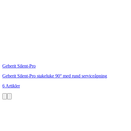
Geberit Silent-Pro
Geberit Silent-Pro stakeluke 90° med rund serviceåpning
6 Artikler