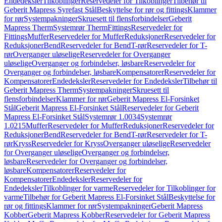
Endedeksler
Tilkoblinger
Reservedeler for Tilkoblinger
Tilbehør til
Geberit Mapress Syrefast Stål
Beskyttelse for rør og fittings
Klammer
for rør
Systempakninger
Skruesett til flensforbindelser
Geberit
Mapress Therm
Systemrør Therm
Fittings
Reservedeler for
Fittings
Muffer
Reservedeler for Muffer
Reduksjoner
Reservedeler for
Reduksjoner
Bend
Reservedeler for Bend
T-rør
Reservedeler for T-
rør
Overganger uløselige
Reservedeler for Overganger
uløselige
Overganger og forbindelser, løsbare
Reservedeler for
Overganger og forbindelser, løsbare
Kompensatorer
Reservedeler for
Kompensatorer
Endedeksler
Reservedeler for Endedeksler
Tilbehør til
Geberit Mapress Therm
Systempakninger
Skruesett til
flensforbindelser
Klammer for rør
Geberit Mapress El-Forsinket
Stål
Geberit Mapress El-Forsinket Stål
Reservedeler for Geberit
Mapress El-Forsinket Stål
Systemrør 1.0034
Systemrør
1.0215
Muffer
Reservedeler for Muffer
Reduksjoner
Reservedeler for
Reduksjoner
Bend
Reservedeler for Bend
T-rør
Reservedeler for T-
rør
Kryss
Reservedeler for Kryss
Overganger uløselige
Reservedeler
for Overganger uløselige
Overganger og forbindelser,
løsbare
Reservedeler for Overganger og forbindelser,
løsbare
Kompensatorer
Reservedeler for
Kompensatorer
Endedeksler
Reservedeler for
Endedeksler
Tilkoblinger for varme
Reservedeler for Tilkoblinger for
varme
Tilbehør for Geberit Mapress El-Forsinket Stål
Beskyttelse for
rør og fittings
Klammer for rør
Systempakninger
Geberit Mapress
Kobber
Geberit Mapress Kobber
Reservedeler for Geberit Mapress