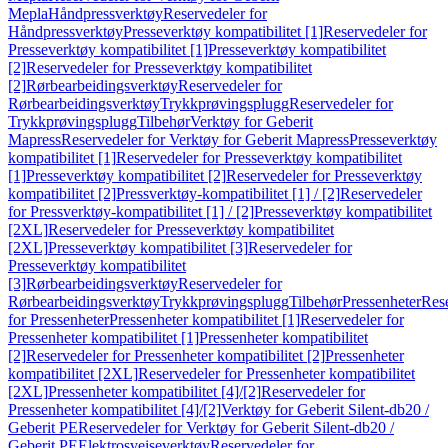
Mepla
Håndpressverktøy
Reservedeler for
Håndpressverktøy
Presseverktøy kompatibilitet [1]
Reservedeler for
Presseverktøy kompatibilitet [1]
Presseverktøy kompatibilitet
[2]
Reservedeler for Presseverktøy kompatibilitet
[2]
Rørbearbeidingsverktøy
Reservedeler for
Rørbearbeidingsverktøy
Trykkprøvingsplugg
Reservedeler for
Trykkprøvingsplugg
Tilbehør
Verktøy for Geberit
Mapress
Reservedeler for Verktøy for Geberit Mapress
Presseverktøy
kompatibilitet [1]
Reservedeler for Presseverktøy kompatibilitet
[1]
Presseverktøy kompatibilitet [2]
Reservedeler for Presseverktøy
kompatibilitet [2]
Pressverktøy-kompatibilitet [1] / [2]
Reservedeler
for Pressverktøy-kompatibilitet [1] / [2]
Presseverktøy kompatibilitet
[2XL]
Reservedeler for Presseverktøy kompatibilitet
[2XL]
Presseverktøy kompatibilitet [3]
Reservedeler for
Presseverktøy kompatibilitet
[3]
Rørbearbeidingsverktøy
Reservedeler for
Rørbearbeidingsverktøy
Trykkprøvingsplugg
Tilbehør
Pressenheter
Res
for Pressenheter
Pressenheter kompatibilitet [1]
Reservedeler for
Pressenheter kompatibilitet [1]
Pressenheter kompatibilitet
[2]
Reservedeler for Pressenheter kompatibilitet [2]
Pressenheter
kompatibilitet [2XL]
Reservedeler for Pressenheter kompatibilitet
[2XL]
Pressenheter kompatibilitet [4]/[2]
Reservedeler for
Pressenheter kompatibilitet [4]/[2]
Verktøy for Geberit Silent-db20 /
Geberit PE
Reservedeler for Verktøy for Geberit Silent-db20 /
Geberit PE
Elektrosveiseverktøy
Reservedeler for