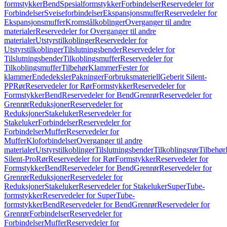
formstykker
Bend
Spesialformstykker
Forbindelser
Reservedeler for
Forbindelser
Sveiseforbindelser
Ekspansjonsmuffer
Reservedeler for
Ekspansjonsmuffer
Kromstålkoblinger
Overganger til andre
materialer
Reservedeler for Overganger til andre
materialer
Utstyrstilkoblinger
Reservedeler for
Utstyrstilkoblinger
Tilslutningsbender
Reservedeler for
Tilslutningsbender
Tilkoblingsmuffer
Reservedeler for
Tilkoblingsmuffer
Tilbehør
Klammer
Fester for
klammer
Endedeksler
Pakninger
Forbruksmateriell
Geberit Silent-
PP
Rør
Reservedeler for Rør
Formstykker
Reservedeler for
Formstykker
Bend
Reservedeler for Bend
Grenrør
Reservedeler for
Grenrør
Reduksjoner
Reservedeler for
Reduksjoner
Stakeluker
Reservedeler for
Stakeluker
Forbindelser
Reservedeler for
Forbindelser
Muffer
Reservedeler for
Muffer
Kloforbindelser
Overganger til andre
materialer
Utstyrstilkoblinger
Tilslutningsbender
Tilkoblingsrør
Tilbehør
Silent-Pro
Rør
Reservedeler for Rør
Formstykker
Reservedeler for
Formstykker
Bend
Reservedeler for Bend
Grenrør
Reservedeler for
Grenrør
Reduksjoner
Reservedeler for
Reduksjoner
Stakeluker
Reservedeler for Stakeluker
SuperTube-
formstykker
Reservedeler for SuperTube-
formstykker
Bend
Reservedeler for Bend
Grenrør
Reservedeler for
Grenrør
Forbindelser
Reservedeler for
Forbindelser
Muffer
Reservedeler for