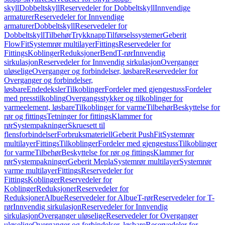
skyll
Dobbeltskyll
Reservedeler for Dobbeltskyll
Innvendige
armaturer
Reservedeler for Innvendige
armaturer
Dobbeltskyll
Reservedeler for
Dobbeltskyll
Tilbehør
Trykknapp
Tilførselssystemer
Geberit
FlowFit
Systemrør multilayer
Fittings
Reservedeler for
Fittings
Koblinger
Reduksjoner
Bend
T-rør
Innvendig
sirkulasjon
Reservedeler for Innvendig sirkulasjon
Overganger
uløselige
Overganger og forbindelser, løsbare
Reservedeler for
Overganger og forbindelser,
løsbare
Endedeksler
Tilkoblinger
Fordeler med gjengestuss
Fordeler
med presstilkobling
Overgangsstykker og tilkoblinger for
varmeelement, løsbare
Tilkoblinger for varme
Tilbehør
Beskyttelse for
rør og fittings
Tetninger for fittings
Klammer for
rør
Systempakninger
Skruesett til
flensforbindelser
Forbruksmateriell
Geberit PushFit
Systemrør
multilayer
Fittings
Tilkoblinger
Fordeler med gjengestuss
Tilkoblinger
for varme
Tilbehør
Beskyttelse for rør og fittings
Klammer for
rør
Systempakninger
Geberit Mepla
Systemrør multilayer
Systemrør
varme multilayer
Fittings
Reservedeler for
Fittings
Koblinger
Reservedeler for
Koblinger
Reduksjoner
Reservedeler for
Reduksjoner
Albue
Reservedeler for Albue
T-rør
Reservedeler for T-
rør
Innvendig sirkulasjon
Reservedeler for Innvendig
sirkulasjon
Overganger uløselige
Reservedeler for Overganger
uløselige
Overganger og forbindelser, løsbare
Reservedeler for