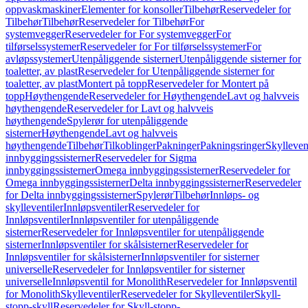
oppvaskmaskiner
Elementer for konsoller
Tilbehør
Reservedeler for
Tilbehør
Tilbehør
Reservedeler for Tilbehør
For
systemvegger
Reservedeler for For systemvegger
For
tilførselssystemer
Reservedeler for For tilførselssystemer
For
avløpssystemer
Utenpåliggende sisterner
Utenpåliggende sisterner for
toaletter, av plast
Reservedeler for Utenpåliggende sisterner for
toaletter, av plast
Montert på topp
Reservedeler for Montert på
topp
Høythengende
Reservedeler for Høythengende
Lavt og halvveis
høythengende
Reservedeler for Lavt og halvveis
høythengende
Spylerør for utenpåliggende
sisterner
Høythengende
Lavt og halvveis
høythengende
Tilbehør
Tilkoblinger
Pakninger
Pakningsringer
Skylleven
innbyggingssisterner
Reservedeler for Sigma
innbyggingssisterner
Omega innbyggingssisterner
Reservedeler for
Omega innbyggingssisterner
Delta innbyggingssisterner
Reservedeler
for Delta innbyggingssisterner
Spylerør
Tilbehør
Innløps- og
skylleventiler
Innløpsventiler
Reservedeler for
Innløpsventiler
Innløpsventiler for utenpåliggende
sisterner
Reservedeler for Innløpsventiler for utenpåliggende
sisterner
Innløpsventiler for skålsisterner
Reservedeler for
Innløpsventiler for skålsisterner
Innløpsventiler for sisterner
universelle
Reservedeler for Innløpsventiler for sisterner
universelle
Innløpsventil for Monolith
Reservedeler for Innløpsventil
for Monolith
Skylleventiler
Reservedeler for Skylleventiler
Skyll-
stopp-skyll
Reservedeler for Skyll-stopp-