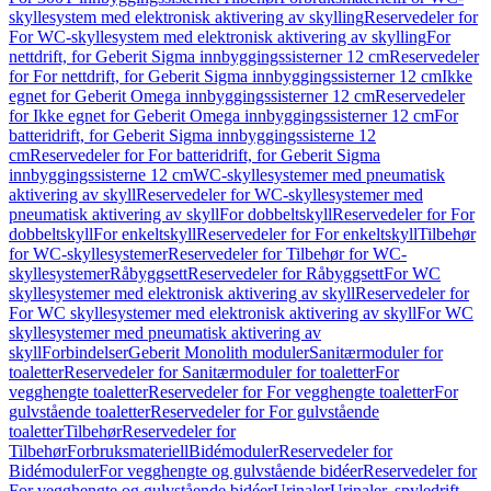
skyllesystem med elektronisk aktivering av skylling
Reservedeler for
For WC-skyllesystem med elektronisk aktivering av skylling
For
nettdrift, for Geberit Sigma innbyggingssisterner 12 cm
Reservedeler
for For nettdrift, for Geberit Sigma innbyggingssisterner 12 cm
Ikke
egnet for Geberit Omega innbyggingssisterner 12 cm
Reservedeler
for Ikke egnet for Geberit Omega innbyggingssisterner 12 cm
For
batteridrift, for Geberit Sigma innbyggingssisterne 12
cm
Reservedeler for For batteridrift, for Geberit Sigma
innbyggingssisterne 12 cm
WC-skyllesystemer med pneumatisk
aktivering av skyll
Reservedeler for WC-skyllesystemer med
pneumatisk aktivering av skyll
For dobbeltskyll
Reservedeler for For
dobbeltskyll
For enkeltskyll
Reservedeler for For enkeltskyll
Tilbehør
for WC-skyllesystemer
Reservedeler for Tilbehør for WC-
skyllesystemer
Råbyggsett
Reservedeler for Råbyggsett
For WC
skyllesystemer med elektronisk aktivering av skyll
Reservedeler for
For WC skyllesystemer med elektronisk aktivering av skyll
For WC
skyllesystemer med pneumatisk aktivering av
skyll
Forbindelser
Geberit Monolith moduler
Sanitærmoduler for
toaletter
Reservedeler for Sanitærmoduler for toaletter
For
vegghengte toaletter
Reservedeler for For vegghengte toaletter
For
gulvstående toaletter
Reservedeler for For gulvstående
toaletter
Tilbehør
Reservedeler for
Tilbehør
Forbruksmateriell
Bidémoduler
Reservedeler for
Bidémoduler
For vegghengte og gulvstående bidéer
Reservedeler for
For vegghengte og gulvstående bidéer
Urinaler
Urinaler, spyledrift,