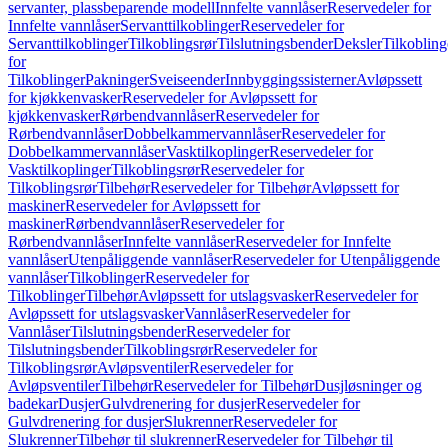
servanter, plassbeparende modell
Innfelte vannlåser
Reservedeler for
Innfelte vannlåser
Servanttilkoblinger
Reservedeler for
Servanttilkoblinger
Tilkoblingsrør
Tilslutningsbender
Deksler
Tilkobling
for
Tilkoblinger
Pakninger
Sveiseender
Innbyggingssisterner
Avløpssett
for kjøkkenvasker
Reservedeler for Avløpssett for
kjøkkenvasker
Rørbendvannlåser
Reservedeler for
Rørbendvannlåser
Dobbelkammervannlåser
Reservedeler for
Dobbelkammervannlåser
Vasktilkoplinger
Reservedeler for
Vasktilkoplinger
Tilkoblingsrør
Reservedeler for
Tilkoblingsrør
Tilbehør
Reservedeler for Tilbehør
Avløpssett for
maskiner
Reservedeler for Avløpssett for
maskiner
Rørbendvannlåser
Reservedeler for
Rørbendvannlåser
Innfelte vannlåser
Reservedeler for Innfelte
vannlåser
Utenpåliggende vannlåser
Reservedeler for Utenpåliggende
vannlåser
Tilkoblinger
Reservedeler for
Tilkoblinger
Tilbehør
Avløpssett for utslagsvasker
Reservedeler for
Avløpssett for utslagsvasker
Vannlåser
Reservedeler for
Vannlåser
Tilslutningsbender
Reservedeler for
Tilslutningsbender
Tilkoblingsrør
Reservedeler for
Tilkoblingsrør
Avløpsventiler
Reservedeler for
Avløpsventiler
Tilbehør
Reservedeler for Tilbehør
Dusjløsninger og
badekar
Dusjer
Gulvdrenering for dusjer
Reservedeler for
Gulvdrenering for dusjer
Slukrenner
Reservedeler for
Slukrenner
Tilbehør til slukrenner
Reservedeler for Tilbehør til