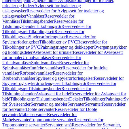
tilbehør
Betjeningshjelpemidler
Avløpstilkoblinger for toaletter,
urinaler og bidéer
Avløpssett for toaletter og
utslagsvasker
Reservedeler for Avløpssett for toaletter og
utslagsvasker
Vannlåser
Reservedeler for
Vannlåser
Tilslutningsbender
Reservedeler for
Tilslutningsbender
Tilkoblingsrør
Reservedeler for
Tilkoblingsrør
Tilkoblingssett
Reservedeler for
Tilkoblingssett
Spylerørforlengelser
Reservedeler for
Spylerørforlengelser
Tilkoblinger av PVC
Reservedeler for
Tilkoblinger av PVC
Pakningsringer og dekkapper
Overgangsstykker
og koblingsdeler
Avløpssett for urinaler
Reservedeler for Avløpssett
for urinaler
Urinalvannlåser
Reservedeler for
Urinalvannlåser
Spiralvannlåser
Reservedeler for
Spiralvannlåser
Innfelte vannlåser
Reservedeler for Innfelte
vannlåser
Rørbendvannlåser
Reservedeler for
Rørbendvannlåser
Spylerør og spylerørforlengelser
Reservedeler for
Spylerør og spylerørforlengelser
Tilkoblingsrør
Reservedeler for
Tilkoblingsrør
Tilslutningsbender
Reservedeler for
Tilslutningsbender
Avløpssett for bidé
Reservedeler for Avløpssett for
bidé
Tilkoblingsrør
Tilslutningsbender
Deksler
Tilkoblinger
Pakninger
Sv
for Sveiseender
Servanter og møbler
Servanter
Servanter
Reservedeler
for Servanter
Doble servanter
Reservedeler for Doble
servanter
Møbelservanter
Reservedeler for
Møbelservanter
Toppmonterte servanter
Reservedeler for
Toppmonterte servanter
Servanter, små
Reservedeler for Servanter,