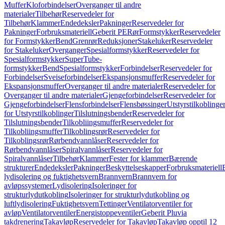
Muffer
Kloforbindelser
Overganger til andre
materialer
Tilbehør
Reservedeler for
Tilbehør
Klammer
Endedeksler
Pakninger
Reservedeler for
Pakninger
Forbruksmateriell
Geberit PE
Rør
Formstykker
Reservedeler
for Formstykker
Bend
Grenrør
Reduksjoner
Stakeluker
Reservedeler
for Stakeluker
Overganger
Spesialformstykker
Reservedeler for
Spesialformstykker
SuperTube-
formstykker
Bend
Spesialformstykker
Forbindelser
Reservedeler for
Forbindelser
Sveiseforbindelser
Ekspansjonsmuffer
Reservedeler for
Ekspansjonsmuffer
Overganger til andre materialer
Reservedeler for
Overganger til andre materialer
Gjengeforbindelser
Reservedeler for
Gjengeforbindelser
Flensforbindelser
Flensbøssinger
Utstyrstilkoblinge
for Utstyrstilkoblinger
Tilslutningsbender
Reservedeler for
Tilslutningsbender
Tilkobliingsmuffer
Reservedeler for
Tilkobliingsmuffer
Tilkoblingsrør
Reservedeler for
Tilkoblingsrør
Rørbendvannlåser
Reservedeler for
Rørbendvannlåser
Spiralvannlåser
Reservedeler for
Spiralvannlåser
Tilbehør
Klammer
Fester for klammer
Bærende
strukturer
Endedeksler
Pakninger
Beskyttelseskapper
Forbruksmateriell
lydisolering og fuktighetsvern
Brannvern
Brannvern for
avløpssystemer
Lydisolering
Isoleringer for
strukturlydutkobling
Isoleringer for strukturlydutkobling og
luftlydisolering
Fuktighetsvern
Tettinger
Ventilatorventiler for
avløp
Ventilatorventiler
Energistoppeventiler
Geberit Pluvia
takdrenering
Takavløp
Reservedeler for Takavløp
Takavløp opptil 12