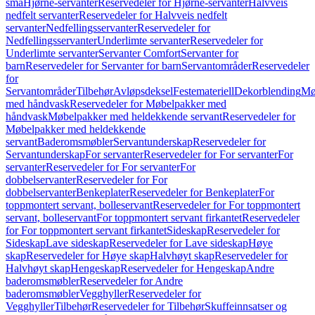
små
Hjørne-servanter
Reservedeler for Hjørne-servanter
Halvveis
nedfelt servanter
Reservedeler for Halvveis nedfelt
servanter
Nedfellingsservanter
Reservedeler for
Nedfellingsservanter
Underlimte servanter
Reservedeler for
Underlimte servanter
Servanter Comfort
Servanter for
barn
Reservedeler for Servanter for barn
Servantområder
Reservedeler
for
Servantområder
Tilbehør
Avløpsdeksel
Festemateriell
Dekorblending
Mø
med håndvask
Reservedeler for Møbelpakker med
håndvask
Møbelpakker med heldekkende servant
Reservedeler for
Møbelpakker med heldekkende
servant
Baderomsmøbler
Servantunderskap
Reservedeler for
Servantunderskap
For servanter
Reservedeler for For servanter
For
servanter
Reservedeler for For servanter
For
dobbelservanter
Reservedeler for For
dobbelservanter
Benkeplater
Reservedeler for Benkeplater
For
toppmontert servant, bolleservant
Reservedeler for For toppmontert
servant, bolleservant
For toppmontert servant firkantet
Reservedeler
for For toppmontert servant firkantet
Sideskap
Reservedeler for
Sideskap
Lave sideskap
Reservedeler for Lave sideskap
Høye
skap
Reservedeler for Høye skap
Halvhøyt skap
Reservedeler for
Halvhøyt skap
Hengeskap
Reservedeler for Hengeskap
Andre
baderomsmøbler
Reservedeler for Andre
baderomsmøbler
Vegghyller
Reservedeler for
Vegghyller
Tilbehør
Reservedeler for Tilbehør
Skuffeinnsatser og