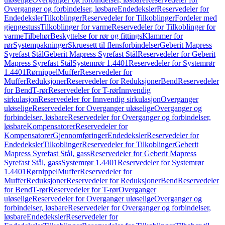
Overganger og forbindelser, løsbare
Endedeksler
Reservedeler for
Endedeksler
Tilkoblinger
Reservedeler for Tilkoblinger
Fordeler med
gjengestuss
Tilkoblinger for varme
Reservedeler for Tilkoblinger for
varme
Tilbehør
Beskyttelse for rør og fittings
Klammer for
rør
Systempakninger
Skruesett til flensforbindelser
Geberit Mapress
Syrefast Stål
Geberit Mapress Syrefast Stål
Reservedeler for Geberit
Mapress Syrefast Stål
Systemrør 1.4401
Reservedeler for Systemrør
1.4401
Rørnippel
Muffer
Reservedeler for
Muffer
Reduksjoner
Reservedeler for Reduksjoner
Bend
Reservedeler
for Bend
T-rør
Reservedeler for T-rør
Innvendig
sirkulasjon
Reservedeler for Innvendig sirkulasjon
Overganger
uløselige
Reservedeler for Overganger uløselige
Overganger og
forbindelser, løsbare
Reservedeler for Overganger og forbindelser,
løsbare
Kompensatorer
Reservedeler for
Kompensatorer
Gjennomføringer
Endedeksler
Reservedeler for
Endedeksler
Tilkoblinger
Reservedeler for Tilkoblinger
Geberit
Mapress Syrefast Stål, gass
Reservedeler for Geberit Mapress
Syrefast Stål, gass
Systemrør 1.4401
Reservedeler for Systemrør
1.4401
Rørnippel
Muffer
Reservedeler for
Muffer
Reduksjoner
Reservedeler for Reduksjoner
Bend
Reservedeler
for Bend
T-rør
Reservedeler for T-rør
Overganger
uløselige
Reservedeler for Overganger uløselige
Overganger og
forbindelser, løsbare
Reservedeler for Overganger og forbindelser,
løsbare
Endedeksler
Reservedeler for