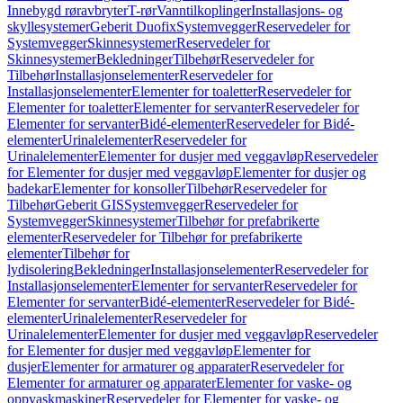
Innebygd røravbryter
T-rør
Vanntilkoplinger
Installasjons- og
skyllesystemer
Geberit Duofix
Systemvegger
Reservedeler for
Systemvegger
Skinnesystemer
Reservedeler for
Skinnesystemer
Bekledninger
Tilbehør
Reservedeler for
Tilbehør
Installasjonselementer
Reservedeler for
Installasjonselementer
Elementer for toaletter
Reservedeler for
Elementer for toaletter
Elementer for servanter
Reservedeler for
Elementer for servanter
Bidé-elementer
Reservedeler for Bidé-
elementer
Urinalelementer
Reservedeler for
Urinalelementer
Elementer for dusjer med veggavløp
Reservedeler
for Elementer for dusjer med veggavløp
Elementer for dusjer og
badekar
Elementer for konsoller
Tilbehør
Reservedeler for
Tilbehør
Geberit GIS
Systemvegger
Reservedeler for
Systemvegger
Skinnesystemer
Tilbehør for prefabrikerte
elementer
Reservedeler for Tilbehør for prefabrikerte
elementer
Tilbehør for
lydisolering
Bekledninger
Installasjonselementer
Reservedeler for
Installasjonselementer
Elementer for servanter
Reservedeler for
Elementer for servanter
Bidé-elementer
Reservedeler for Bidé-
elementer
Urinalelementer
Reservedeler for
Urinalelementer
Elementer for dusjer med veggavløp
Reservedeler
for Elementer for dusjer med veggavløp
Elementer for
dusjer
Elementer for armaturer og apparater
Reservedeler for
Elementer for armaturer og apparater
Elementer for vaske- og
oppvaskmaskiner
Reservedeler for Elementer for vaske- og