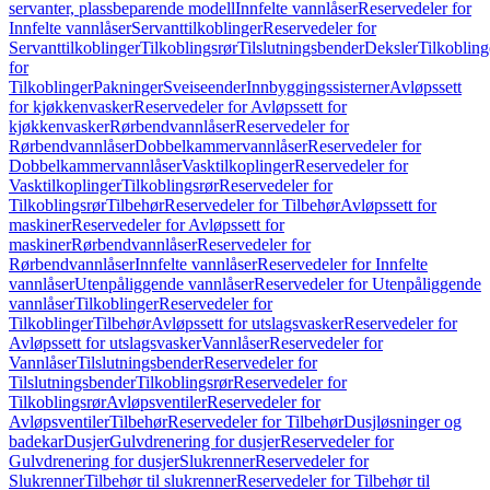
servanter, plassbeparende modell
Innfelte vannlåser
Reservedeler for
Innfelte vannlåser
Servanttilkoblinger
Reservedeler for
Servanttilkoblinger
Tilkoblingsrør
Tilslutningsbender
Deksler
Tilkobling
for
Tilkoblinger
Pakninger
Sveiseender
Innbyggingssisterner
Avløpssett
for kjøkkenvasker
Reservedeler for Avløpssett for
kjøkkenvasker
Rørbendvannlåser
Reservedeler for
Rørbendvannlåser
Dobbelkammervannlåser
Reservedeler for
Dobbelkammervannlåser
Vasktilkoplinger
Reservedeler for
Vasktilkoplinger
Tilkoblingsrør
Reservedeler for
Tilkoblingsrør
Tilbehør
Reservedeler for Tilbehør
Avløpssett for
maskiner
Reservedeler for Avløpssett for
maskiner
Rørbendvannlåser
Reservedeler for
Rørbendvannlåser
Innfelte vannlåser
Reservedeler for Innfelte
vannlåser
Utenpåliggende vannlåser
Reservedeler for Utenpåliggende
vannlåser
Tilkoblinger
Reservedeler for
Tilkoblinger
Tilbehør
Avløpssett for utslagsvasker
Reservedeler for
Avløpssett for utslagsvasker
Vannlåser
Reservedeler for
Vannlåser
Tilslutningsbender
Reservedeler for
Tilslutningsbender
Tilkoblingsrør
Reservedeler for
Tilkoblingsrør
Avløpsventiler
Reservedeler for
Avløpsventiler
Tilbehør
Reservedeler for Tilbehør
Dusjløsninger og
badekar
Dusjer
Gulvdrenering for dusjer
Reservedeler for
Gulvdrenering for dusjer
Slukrenner
Reservedeler for
Slukrenner
Tilbehør til slukrenner
Reservedeler for Tilbehør til