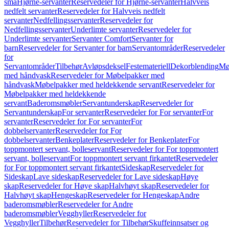
små
Hjørne-servanter
Reservedeler for Hjørne-servanter
Halvveis
nedfelt servanter
Reservedeler for Halvveis nedfelt
servanter
Nedfellingsservanter
Reservedeler for
Nedfellingsservanter
Underlimte servanter
Reservedeler for
Underlimte servanter
Servanter Comfort
Servanter for
barn
Reservedeler for Servanter for barn
Servantområder
Reservedeler
for
Servantområder
Tilbehør
Avløpsdeksel
Festemateriell
Dekorblending
Mø
med håndvask
Reservedeler for Møbelpakker med
håndvask
Møbelpakker med heldekkende servant
Reservedeler for
Møbelpakker med heldekkende
servant
Baderomsmøbler
Servantunderskap
Reservedeler for
Servantunderskap
For servanter
Reservedeler for For servanter
For
servanter
Reservedeler for For servanter
For
dobbelservanter
Reservedeler for For
dobbelservanter
Benkeplater
Reservedeler for Benkeplater
For
toppmontert servant, bolleservant
Reservedeler for For toppmontert
servant, bolleservant
For toppmontert servant firkantet
Reservedeler
for For toppmontert servant firkantet
Sideskap
Reservedeler for
Sideskap
Lave sideskap
Reservedeler for Lave sideskap
Høye
skap
Reservedeler for Høye skap
Halvhøyt skap
Reservedeler for
Halvhøyt skap
Hengeskap
Reservedeler for Hengeskap
Andre
baderomsmøbler
Reservedeler for Andre
baderomsmøbler
Vegghyller
Reservedeler for
Vegghyller
Tilbehør
Reservedeler for Tilbehør
Skuffeinnsatser og