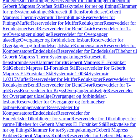
Endedeksler
Tilkoblinger
Reservedeler for Tilkoblinger
Tilbehør til
Geberit Mapress Syrefast Stål
Beskyttelse for rør og fittings
Klammer
for rør
Systempakninger
Skruesett til flensforbindelser
Geberit
Mapress Therm
Systemrør Therm
Fittings
Reservedeler for
Fittings
Muffer
Reservedeler for Muffer
Reduksjoner
Reservedeler for
Reduksjoner
Bend
Reservedeler for Bend
T-rør
Reservedeler for T-
rør
Overganger uløselige
Reservedeler for Overganger
uløselige
Overganger og forbindelser, løsbare
Reservedeler for
Overganger og forbindelser, løsbare
Kompensatorer
Reservedeler for
Kompensatorer
Endedeksler
Reservedeler for Endedeksler
Tilbehør til
Geberit Mapress Therm
Systempakninger
Skruesett til
flensforbindelser
Klammer for rør
Geberit Mapress El-Forsinket
Stål
Geberit Mapress El-Forsinket Stål
Reservedeler for Geberit
Mapress El-Forsinket Stål
Systemrør 1.0034
Systemrør
1.0215
Muffer
Reservedeler for Muffer
Reduksjoner
Reservedeler for
Reduksjoner
Bend
Reservedeler for Bend
T-rør
Reservedeler for T-
rør
Kryss
Reservedeler for Kryss
Overganger uløselige
Reservedeler
for Overganger uløselige
Overganger og forbindelser,
løsbare
Reservedeler for Overganger og forbindelser,
løsbare
Kompensatorer
Reservedeler for
Kompensatorer
Endedeksler
Reservedeler for
Endedeksler
Tilkoblinger for varme
Reservedeler for Tilkoblinger for
varme
Tilbehør for Geberit Mapress El-Forsinket Stål
Beskyttelse for
rør og fittings
Klammer for rør
Systempakninger
Geberit Mapress
Kobber
Geberit Mapress Kobber
Reservedeler for Geberit Mapress