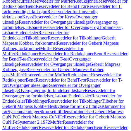
Kobber
Muffer
Reservedeler for Muffer
Reduksjoner
Reservedeler for
Reduksjoner
Bend
Reservedeler for Bend
T-rør
Reservedeler for T-
rør
Innvendig sirkulasjon
Reservedeler for Innvendig
sirkulasjon
Kryss
Reservedeler for Kryss
Overganger
uløselige
Reservedeler for Overganger uløselige
Overganger og
forbindelser, løsbare
Reservedeler for Overganger og forbindelser,
løsbare
Endedeksler
Reservedeler for
Endedeksler
Tilkoblinger
Reservedeler for Tilkoblinger
Geberit
Mapress Kobber, forkrommet
Reservedeler for Geberit Mapress
Kobber, forkrommet
Muffer
Reservedeler for
Muffer
Reduksjoner
Reservedeler for Reduksjoner
Bend
Reservedeler
for Bend
T-rør
Reservedeler for T-rør
Overganger
uløselige
Reservedeler for Overganger uløselige
Geberit Mapress
Kobber, gass
Reservedeler for Geberit Mapress Kobber,
gass
Muffer
Reservedeler for Muffer
Reduksjoner
Reservedeler for
Reduksjoner
Bend
Reservedeler for Bend
T-rør
Reservedeler for T-
rør
Overganger uløselige
Reservedeler for Overganger
uløselige
Overganger og forbindelser, løsbare
Reservedeler for
Overganger og forbindelser, løsbare
Endedeksler
Reservedeler for
Endedeksler
Tilkoblinger
Reservedeler for Tilkoblinger
Tilbehør for
Geberit Mapress Kobber
Beskyttelse for rør og fittings
Klammer for
rør
Systempakninger
Skruesett til flensforbindelser
Geberit Mapress
CuNiFe
Geberit Mapress CuNiFe
Reservedeler for Geberit Mapress
CuNiFe
Systemrør 2.1972
Muffer
Reservedeler for
Muffer
Reduksjoner
Reservedeler for Reduksjoner
Bend
Reservedeler