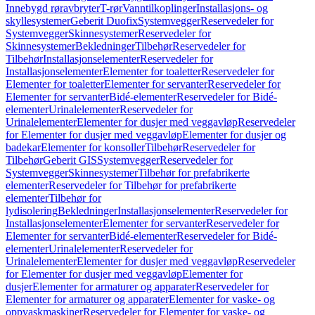
Innebygd røravbryter
T-rør
Vanntilkoplinger
Installasjons- og
skyllesystemer
Geberit Duofix
Systemvegger
Reservedeler for
Systemvegger
Skinnesystemer
Reservedeler for
Skinnesystemer
Bekledninger
Tilbehør
Reservedeler for
Tilbehør
Installasjonselementer
Reservedeler for
Installasjonselementer
Elementer for toaletter
Reservedeler for
Elementer for toaletter
Elementer for servanter
Reservedeler for
Elementer for servanter
Bidé-elementer
Reservedeler for Bidé-
elementer
Urinalelementer
Reservedeler for
Urinalelementer
Elementer for dusjer med veggavløp
Reservedeler
for Elementer for dusjer med veggavløp
Elementer for dusjer og
badekar
Elementer for konsoller
Tilbehør
Reservedeler for
Tilbehør
Geberit GIS
Systemvegger
Reservedeler for
Systemvegger
Skinnesystemer
Tilbehør for prefabrikerte
elementer
Reservedeler for Tilbehør for prefabrikerte
elementer
Tilbehør for
lydisolering
Bekledninger
Installasjonselementer
Reservedeler for
Installasjonselementer
Elementer for servanter
Reservedeler for
Elementer for servanter
Bidé-elementer
Reservedeler for Bidé-
elementer
Urinalelementer
Reservedeler for
Urinalelementer
Elementer for dusjer med veggavløp
Reservedeler
for Elementer for dusjer med veggavløp
Elementer for
dusjer
Elementer for armaturer og apparater
Reservedeler for
Elementer for armaturer og apparater
Elementer for vaske- og
oppvaskmaskiner
Reservedeler for Elementer for vaske- og