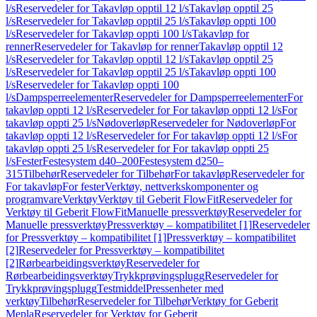
l/s
Reservedeler for Takavløp opptil 12 l/s
Takavløp opptil 25
l/s
Reservedeler for Takavløp opptil 25 l/s
Takavløp oppti 100
l/s
Reservedeler for Takavløp oppti 100 l/s
Takavløp for
renner
Reservedeler for Takavløp for renner
Takavløp opptil 12
l/s
Reservedeler for Takavløp opptil 12 l/s
Takavløp opptil 25
l/s
Reservedeler for Takavløp opptil 25 l/s
Takavløp oppti 100
l/s
Reservedeler for Takavløp oppti 100
l/s
Dampsperreelementer
Reservedeler for Dampsperreelementer
For
takavløp oppti 12 l/s
Reservedeler for For takavløp oppti 12 l/s
For
takavløp oppti 25 l/s
Nødoverløp
Reservedeler for Nødoverløp
For
takavløp oppti 12 l/s
Reservedeler for For takavløp oppti 12 l/s
For
takavløp oppti 25 l/s
Reservedeler for For takavløp oppti 25
l/s
Fester
Festesystem d40–200
Festesystem d250–
315
Tilbehør
Reservedeler for Tilbehør
For takavløp
Reservedeler for
For takavløp
For fester
Verktøy, nettverkskomponenter og
programvare
Verktøy
Verktøy til Geberit FlowFit
Reservedeler for
Verktøy til Geberit FlowFit
Manuelle pressverktøy
Reservedeler for
Manuelle pressverktøy
Pressverktøy – kompatibilitet [1]
Reservedeler
for Pressverktøy – kompatibilitet [1]
Pressverktøy – kompatibilitet
[2]
Reservedeler for Pressverktøy – kompatibilitet
[2]
Rørbearbeidingsverktøy
Reservedeler for
Rørbearbeidingsverktøy
Trykkprøvingsplugg
Reservedeler for
Trykkprøvingsplugg
Testmiddel
Pressenheter med
verktøy
Tilbehør
Reservedeler for Tilbehør
Verktøy for Geberit
Mepla
Reservedeler for Verktøy for Geberit