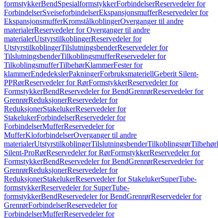
formstykker
Bend
Spesialformstykker
Forbindelser
Reservedeler for
Forbindelser
Sveiseforbindelser
Ekspansjonsmuffer
Reservedeler for
Ekspansjonsmuffer
Kromstålkoblinger
Overganger til andre
materialer
Reservedeler for Overganger til andre
materialer
Utstyrstilkoblinger
Reservedeler for
Utstyrstilkoblinger
Tilslutningsbender
Reservedeler for
Tilslutningsbender
Tilkoblingsmuffer
Reservedeler for
Tilkoblingsmuffer
Tilbehør
Klammer
Fester for
klammer
Endedeksler
Pakninger
Forbruksmateriell
Geberit Silent-
PP
Rør
Reservedeler for Rør
Formstykker
Reservedeler for
Formstykker
Bend
Reservedeler for Bend
Grenrør
Reservedeler for
Grenrør
Reduksjoner
Reservedeler for
Reduksjoner
Stakeluker
Reservedeler for
Stakeluker
Forbindelser
Reservedeler for
Forbindelser
Muffer
Reservedeler for
Muffer
Kloforbindelser
Overganger til andre
materialer
Utstyrstilkoblinger
Tilslutningsbender
Tilkoblingsrør
Tilbehør
Silent-Pro
Rør
Reservedeler for Rør
Formstykker
Reservedeler for
Formstykker
Bend
Reservedeler for Bend
Grenrør
Reservedeler for
Grenrør
Reduksjoner
Reservedeler for
Reduksjoner
Stakeluker
Reservedeler for Stakeluker
SuperTube-
formstykker
Reservedeler for SuperTube-
formstykker
Bend
Reservedeler for Bend
Grenrør
Reservedeler for
Grenrør
Forbindelser
Reservedeler for
Forbindelser
Muffer
Reservedeler for