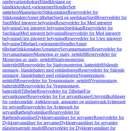
oppbevaringsbokser
Håndklestang og
håndklekroker
Lyselementer
Hendler
Sett
støtteben
Magnettavler
Stikkontakter
Reservedeler for
Stikkontakter
Annet tilbehør
Speil og speilskap
Speil
Reservedeler for
Speil
Med integrert belysning
Reservedeler for Med integrert
belysning
Uten integrert belysning
Speilskap
Reservedeler for
Speilskap
Med integrert belysning
Reservedeler for Med integrert
belysning
Uten integrert belysning
Reservedeler for Uten integrert
belysning
Tilbehør
Lyselementer
Hendler
Annet
tilbehør
Stikkontakter
Armaturer
Servantarmaturer
Reservedeler for
Servantarmaturer
Montering av stativ, nettdrift
Reservedeler for
Montering av stativ, nettdrift
Stativmontering,
batteridrift
Reservedeler for Stativmontering, batteridrift
Stående
montasje, blandebatteri med enhåndsgrep
Reservedeler for Stående
montasje, blandebatteri med enhåndsgrep
Veggmontasje,
nettdrift
Reservedeler for Veggmontasje, nettdrift
Veggmontasje,
batteridrift
Reservedeler for Veggmontasje,
batteridrift
Tilbehør
Reservedeler for Tilbehør
For
servantkraner
Reservedeler for For servantkraner
Utstyrstilkoblinger
for vaskeområde, kjøkkenvask, apparater og utslagsvask
Avløpssett
for servant
Reservedeler for Avløpssett for
servant
Rørbendvannlåser
Reservedeler for
Rørbendvannlåser
Dykkrørvannlåser for servanter
Reservedeler for
Dykkrørvannlåser for servanter
Dykkrørvannlåser for servanter,
plassbeparende modell
Reservedeler for Dykkrørvannlåser for