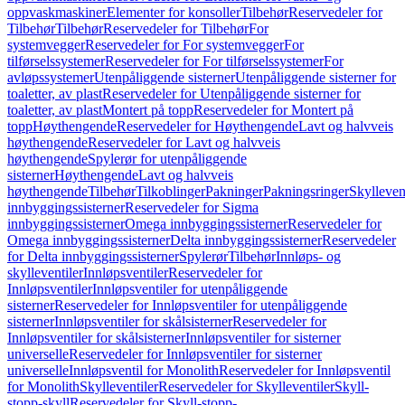
oppvaskmaskiner
Elementer for konsoller
Tilbehør
Reservedeler for
Tilbehør
Tilbehør
Reservedeler for Tilbehør
For
systemvegger
Reservedeler for For systemvegger
For
tilførselssystemer
Reservedeler for For tilførselssystemer
For
avløpssystemer
Utenpåliggende sisterner
Utenpåliggende sisterner for
toaletter, av plast
Reservedeler for Utenpåliggende sisterner for
toaletter, av plast
Montert på topp
Reservedeler for Montert på
topp
Høythengende
Reservedeler for Høythengende
Lavt og halvveis
høythengende
Reservedeler for Lavt og halvveis
høythengende
Spylerør for utenpåliggende
sisterner
Høythengende
Lavt og halvveis
høythengende
Tilbehør
Tilkoblinger
Pakninger
Pakningsringer
Skylleven
innbyggingssisterner
Reservedeler for Sigma
innbyggingssisterner
Omega innbyggingssisterner
Reservedeler for
Omega innbyggingssisterner
Delta innbyggingssisterner
Reservedeler
for Delta innbyggingssisterner
Spylerør
Tilbehør
Innløps- og
skylleventiler
Innløpsventiler
Reservedeler for
Innløpsventiler
Innløpsventiler for utenpåliggende
sisterner
Reservedeler for Innløpsventiler for utenpåliggende
sisterner
Innløpsventiler for skålsisterner
Reservedeler for
Innløpsventiler for skålsisterner
Innløpsventiler for sisterner
universelle
Reservedeler for Innløpsventiler for sisterner
universelle
Innløpsventil for Monolith
Reservedeler for Innløpsventil
for Monolith
Skylleventiler
Reservedeler for Skylleventiler
Skyll-
stopp-skyll
Reservedeler for Skyll-stopp-