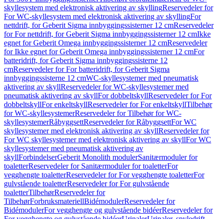
skyllesystem med elektronisk aktivering av skylling
Reservedeler for
For WC-skyllesystem med elektronisk aktivering av skylling
For
nettdrift, for Geberit Sigma innbyggingssisterner 12 cm
Reservedeler
for For nettdrift, for Geberit Sigma innbyggingssisterner 12 cm
Ikke
egnet for Geberit Omega innbyggingssisterner 12 cm
Reservedeler
for Ikke egnet for Geberit Omega innbyggingssisterner 12 cm
For
batteridrift, for Geberit Sigma innbyggingssisterne 12
cm
Reservedeler for For batteridrift, for Geberit Sigma
innbyggingssisterne 12 cm
WC-skyllesystemer med pneumatisk
aktivering av skyll
Reservedeler for WC-skyllesystemer med
pneumatisk aktivering av skyll
For dobbeltskyll
Reservedeler for For
dobbeltskyll
For enkeltskyll
Reservedeler for For enkeltskyll
Tilbehør
for WC-skyllesystemer
Reservedeler for Tilbehør for WC-
skyllesystemer
Råbyggsett
Reservedeler for Råbyggsett
For WC
skyllesystemer med elektronisk aktivering av skyll
Reservedeler for
For WC skyllesystemer med elektronisk aktivering av skyll
For WC
skyllesystemer med pneumatisk aktivering av
skyll
Forbindelser
Geberit Monolith moduler
Sanitærmoduler for
toaletter
Reservedeler for Sanitærmoduler for toaletter
For
vegghengte toaletter
Reservedeler for For vegghengte toaletter
For
gulvstående toaletter
Reservedeler for For gulvstående
toaletter
Tilbehør
Reservedeler for
Tilbehør
Forbruksmateriell
Bidémoduler
Reservedeler for
Bidémoduler
For vegghengte og gulvstående bidéer
Reservedeler for
For vegghengte og gulvstående bidéer
Urinaler
Urinaler, spyledrift,