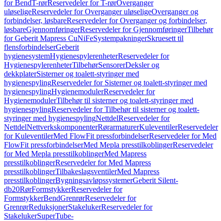
for Bend
T-rør
Reservedeler for T-rør
Overganger
uløselige
Reservedeler for Overganger uløselige
Overganger og
forbindelser, løsbare
Reservedeler for Overganger og forbindelser,
løsbare
Gjennomføringer
Reservedeler for Gjennomføringer
Tilbehør
for Geberit Mapress CuNiFe
Systempakninger
Skruesett til
flensforbindelser
Geberit
hygienesystem
Hygienespylerenheter
Reservedeler for
Hygienespylerenheter
Tilbehør
Sensorer
Deksler og
dekkplater
Sisterner og toalett-styringer med
hygienespyling
Reservedeler for Sisterner og toalett-styringer med
hygienespyling
Hygienemoduler
Reservedeler for
Hygienemoduler
Tilbehør til sisterner og toalett-styringer med
hygienespyling
Reservedeler for Tilbehør til sisterner og toalett-
styringer med hygienespyling
Nettdel
Reservedeler for
Nettdel
Nettverkskomponenter
Rørarmaturer
Kuleventiler
Reservedeler
for Kuleventiler
Med FlowFit pressforbindelser
Reservedeler for Med
FlowFit pressforbindelser
Med Mepla presstilkoblinger
Reservedeler
for Med Mepla presstilkoblinger
Med Mapress
presstilkoblinger
Reservedeler for Med Mapress
presstilkoblinger
Tilbakeslagsventiler
Med Mapress
presstilkoblinger
Bygningsavløpssystemer
Geberit Silent-
db20
Rør
Formstykker
Reservedeler for
Formstykker
Bend
Grenrør
Reservedeler for
Grenrør
Reduksjoner
Stakeluker
Reservedeler for
Stakeluker
SuperTube-