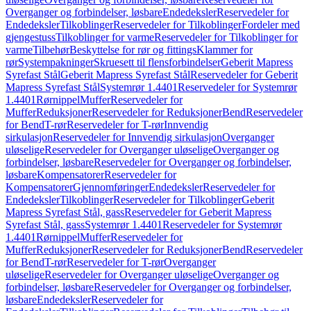
Overganger og forbindelser, løsbare
Endedeksler
Reservedeler for
Endedeksler
Tilkoblinger
Reservedeler for Tilkoblinger
Fordeler med
gjengestuss
Tilkoblinger for varme
Reservedeler for Tilkoblinger for
varme
Tilbehør
Beskyttelse for rør og fittings
Klammer for
rør
Systempakninger
Skruesett til flensforbindelser
Geberit Mapress
Syrefast Stål
Geberit Mapress Syrefast Stål
Reservedeler for Geberit
Mapress Syrefast Stål
Systemrør 1.4401
Reservedeler for Systemrør
1.4401
Rørnippel
Muffer
Reservedeler for
Muffer
Reduksjoner
Reservedeler for Reduksjoner
Bend
Reservedeler
for Bend
T-rør
Reservedeler for T-rør
Innvendig
sirkulasjon
Reservedeler for Innvendig sirkulasjon
Overganger
uløselige
Reservedeler for Overganger uløselige
Overganger og
forbindelser, løsbare
Reservedeler for Overganger og forbindelser,
løsbare
Kompensatorer
Reservedeler for
Kompensatorer
Gjennomføringer
Endedeksler
Reservedeler for
Endedeksler
Tilkoblinger
Reservedeler for Tilkoblinger
Geberit
Mapress Syrefast Stål, gass
Reservedeler for Geberit Mapress
Syrefast Stål, gass
Systemrør 1.4401
Reservedeler for Systemrør
1.4401
Rørnippel
Muffer
Reservedeler for
Muffer
Reduksjoner
Reservedeler for Reduksjoner
Bend
Reservedeler
for Bend
T-rør
Reservedeler for T-rør
Overganger
uløselige
Reservedeler for Overganger uløselige
Overganger og
forbindelser, løsbare
Reservedeler for Overganger og forbindelser,
løsbare
Endedeksler
Reservedeler for