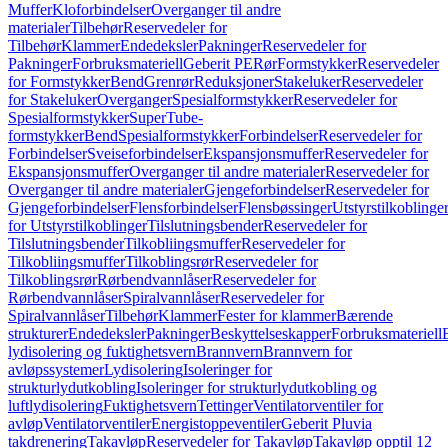
Muffer
Kloforbindelser
Overganger til andre
materialer
Tilbehør
Reservedeler for
Tilbehør
Klammer
Endedeksler
Pakninger
Reservedeler for
Pakninger
Forbruksmateriell
Geberit PE
Rør
Formstykker
Reservedeler
for Formstykker
Bend
Grenrør
Reduksjoner
Stakeluker
Reservedeler
for Stakeluker
Overganger
Spesialformstykker
Reservedeler for
Spesialformstykker
SuperTube-
formstykker
Bend
Spesialformstykker
Forbindelser
Reservedeler for
Forbindelser
Sveiseforbindelser
Ekspansjonsmuffer
Reservedeler for
Ekspansjonsmuffer
Overganger til andre materialer
Reservedeler for
Overganger til andre materialer
Gjengeforbindelser
Reservedeler for
Gjengeforbindelser
Flensforbindelser
Flensbøssinger
Utstyrstilkoblinge
for Utstyrstilkoblinger
Tilslutningsbender
Reservedeler for
Tilslutningsbender
Tilkobliingsmuffer
Reservedeler for
Tilkobliingsmuffer
Tilkoblingsrør
Reservedeler for
Tilkoblingsrør
Rørbendvannlåser
Reservedeler for
Rørbendvannlåser
Spiralvannlåser
Reservedeler for
Spiralvannlåser
Tilbehør
Klammer
Fester for klammer
Bærende
strukturer
Endedeksler
Pakninger
Beskyttelseskapper
Forbruksmateriell
lydisolering og fuktighetsvern
Brannvern
Brannvern for
avløpssystemer
Lydisolering
Isoleringer for
strukturlydutkobling
Isoleringer for strukturlydutkobling og
luftlydisolering
Fuktighetsvern
Tettinger
Ventilatorventiler for
avløp
Ventilatorventiler
Energistoppeventiler
Geberit Pluvia
takdrenering
Takavløp
Reservedeler for Takavløp
Takavløp opptil 12