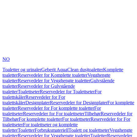
NO
Toaletter og urinaler
Geberit AquaClean dusjtoaletter
Komplette
toaletter
Reservedeler for Komplette toaletter
Vegghengte
toaletter
Reservedeler for Vegghengte toaletter
Gulvstående
toaletter
Reservedeler for Gulvstående
toaletter
Toalettseter
Reservedeler for Toalettseter
For
toalettskåler
Reservedeler for For
toalettskåler
Designplater
Reservedeler for Designplater
For komplette
toaletter
Reservedeler for For komplette toaletter
For
toalettseter
Reservedeler for For toalettseter
Tilbehør
Reservedeler for
Tilbehør
For komplette toaletter
For toalettseter
Reservedeler for For
toalettseter
For toalettseter og komplette
toaletter
Toaletter
Forbruksmateriell
Toalett og toalettseter
Vegghengte
toaletter
Reservedeler for Vegghengte toaletter
Toaletter
Reservedeler