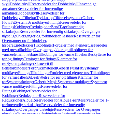
skyll
Dobbeltskyll
Reservedeler for Dobbeltskyll
Innvendige
armaturer
Reservedeler for Innvendige
armaturer
Dobbeltskyll
Reservedeler for
Dobbeltskyll
Tilbehør
Trykknapp
Tilførselssystemer
Geberit
FlowFit
Systemrør multilayer
Fittings
Reservedeler for
Fittings
Koblinger
Reduksjoner
Bend
T-rør
Innvendig
sirkulasjon
Reservedeler for Innvendig sirkulasjon
Overganger
uløselige
Overganger og forbindelser, løsbare
Reservedeler for
Overganger og forbindelser,
løsbare
Endedeksler
Tilkoblinger
Fordeler med gjengestuss
Fordeler
med presstilkobling
Overgangsstykker og tilkoblinger for
varmeelement, løsbare
Tilkoblinger for varme
Tilbehør
Beskyttelse for
rør og fittings
Tetninger for fittings
Klammer for
rør
Systempakninger
Skruesett til
flensforbindelser
Forbruksmateriell
Geberit PushFit
Systemrør
multilayer
Fittings
Tilkoblinger
Fordeler med gjengestuss
Tilkoblinger
for varme
Tilbehør
Beskyttelse for rør og fittings
Klammer for
rør
Systempakninger
Geberit Mepla
Systemrør multilayer
Systemrør
varme multilayer
Fittings
Reservedeler for
Fittings
Koblinger
Reservedeler for
Koblinger
Reduksjoner
Reservedeler for
Reduksjoner
Albue
Reservedeler for Albue
T-rør
Reservedeler for T-
rør
Innvendig sirkulasjon
Reservedeler for Innvendig
sirkulasjon
Overganger uløselige
Reservedeler for Overganger
uløselige
Overganger og forbindelser, løsbare
Reservedeler for