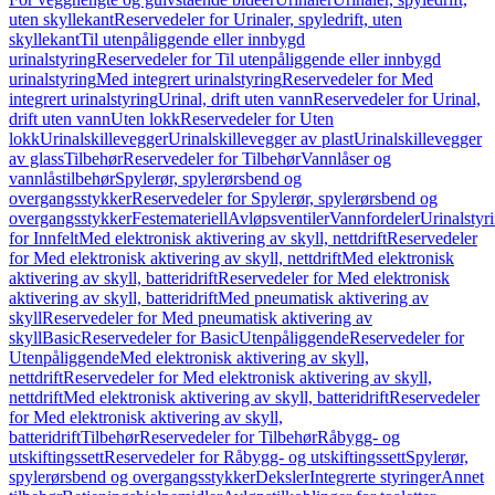
uten skyllekant
Reservedeler for Urinaler, spyledrift, uten
skyllekant
Til utenpåliggende eller innbygd
urinalstyring
Reservedeler for Til utenpåliggende eller innbygd
urinalstyring
Med integrert urinalstyring
Reservedeler for Med
integrert urinalstyring
Urinal, drift uten vann
Reservedeler for Urinal,
drift uten vann
Uten lokk
Reservedeler for Uten
lokk
Urinalskillevegger
Urinalskillevegger av plast
Urinalskillevegger
av glass
Tilbehør
Reservedeler for Tilbehør
Vannlåser og
vannlåstilbehør
Spylerør, spylerørsbend og
overgangsstykker
Reservedeler for Spylerør, spylerørsbend og
overgangsstykker
Festemateriell
Avløpsventiler
Vannfordeler
Urinalstyr
for Innfelt
Med elektronisk aktivering av skyll, nettdrift
Reservedeler
for Med elektronisk aktivering av skyll, nettdrift
Med elektronisk
aktivering av skyll, batteridrift
Reservedeler for Med elektronisk
aktivering av skyll, batteridrift
Med pneumatisk aktivering av
skyll
Reservedeler for Med pneumatisk aktivering av
skyll
Basic
Reservedeler for Basic
Utenpåliggende
Reservedeler for
Utenpåliggende
Med elektronisk aktivering av skyll,
nettdrift
Reservedeler for Med elektronisk aktivering av skyll,
nettdrift
Med elektronisk aktivering av skyll, batteridrift
Reservedeler
for Med elektronisk aktivering av skyll,
batteridrift
Tilbehør
Reservedeler for Tilbehør
Råbygg- og
utskiftingssett
Reservedeler for Råbygg- og utskiftingssett
Spylerør,
spylerørsbend og overgangsstykker
Deksler
Integrerte styringer
Annet