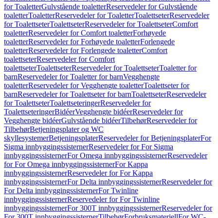
for Toaletter
Gulvstående toaletter
Reservedeler for Gulvstående
toaletter
Toaletter
Reservedeler for Toaletter
Toalettseter
Reservedeler
for Toalettseter
Toalettseter
Reservedeler for Toalettseter
Comfort
toaletter
Reservedeler for Comfort toaletter
Forhøyede
toaletter
Reservedeler for Forhøyede toaletter
Forlengede
toaletter
Reservedeler for Forlengede toaletter
Comfort
toalettseter
Reservedeler for Comfort
toalettseter
Toalettseter
Reservedeler for Toalettseter
Toaletter for
barn
Reservedeler for Toaletter for barn
Vegghengte
toaletter
Reservedeler for Vegghengte toaletter
Toalettseter for
barn
Reservedeler for Toalettseter for barn
Toalettseter
Reservedeler
for Toalettseter
Toalettseteringer
Reservedeler for
Toalettseteringer
Bidéer
Vegghengte bidéer
Reservedeler for
Vegghengte bidéer
Gulvstående bidéer
Tilbehør
Reservedeler for
Tilbehør
Betjeningsplater og WC
skyllesystemer
Betjeningsplater
Reservedeler for Betjeningsplater
For
Sigma innbyggingssisterner
Reservedeler for For Sigma
innbyggingssisterner
For Omega innbyggingssisterner
Reservedeler
for For Omega innbyggingssisterner
For Kappa
innbyggingssisterner
Reservedeler for For Kappa
innbyggingssisterner
For Delta innbyggingssisterner
Reservedeler for
For Delta innbyggingssisterner
For Twinline
innbyggingssisterner
Reservedeler for For Twinline
innbyggingssisterner
For 300T innbyggingssisterner
Reservedeler for
For 300T innbyggingssisterner
Tilbehør
Forbruksmateriell
For WC-