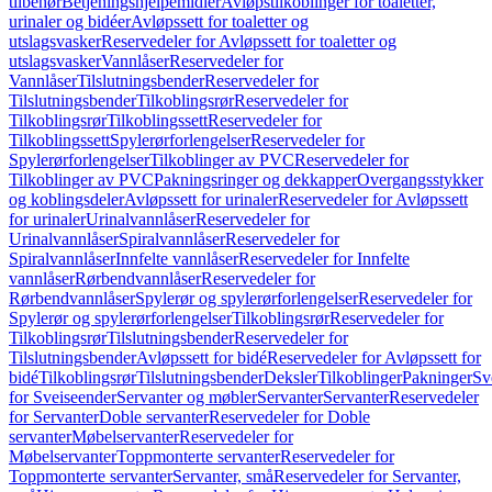
tilbehør
Betjeningshjelpemidler
Avløpstilkoblinger for toaletter,
urinaler og bidéer
Avløpssett for toaletter og
utslagsvasker
Reservedeler for Avløpssett for toaletter og
utslagsvasker
Vannlåser
Reservedeler for
Vannlåser
Tilslutningsbender
Reservedeler for
Tilslutningsbender
Tilkoblingsrør
Reservedeler for
Tilkoblingsrør
Tilkoblingssett
Reservedeler for
Tilkoblingssett
Spylerørforlengelser
Reservedeler for
Spylerørforlengelser
Tilkoblinger av PVC
Reservedeler for
Tilkoblinger av PVC
Pakningsringer og dekkapper
Overgangsstykker
og koblingsdeler
Avløpssett for urinaler
Reservedeler for Avløpssett
for urinaler
Urinalvannlåser
Reservedeler for
Urinalvannlåser
Spiralvannlåser
Reservedeler for
Spiralvannlåser
Innfelte vannlåser
Reservedeler for Innfelte
vannlåser
Rørbendvannlåser
Reservedeler for
Rørbendvannlåser
Spylerør og spylerørforlengelser
Reservedeler for
Spylerør og spylerørforlengelser
Tilkoblingsrør
Reservedeler for
Tilkoblingsrør
Tilslutningsbender
Reservedeler for
Tilslutningsbender
Avløpssett for bidé
Reservedeler for Avløpssett for
bidé
Tilkoblingsrør
Tilslutningsbender
Deksler
Tilkoblinger
Pakninger
Sv
for Sveiseender
Servanter og møbler
Servanter
Servanter
Reservedeler
for Servanter
Doble servanter
Reservedeler for Doble
servanter
Møbelservanter
Reservedeler for
Møbelservanter
Toppmonterte servanter
Reservedeler for
Toppmonterte servanter
Servanter, små
Reservedeler for Servanter,