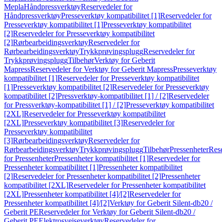
Mepla
Håndpressverktøy
Reservedeler for
Håndpressverktøy
Presseverktøy kompatibilitet [1]
Reservedeler for
Presseverktøy kompatibilitet [1]
Presseverktøy kompatibilitet
[2]
Reservedeler for Presseverktøy kompatibilitet
[2]
Rørbearbeidingsverktøy
Reservedeler for
Rørbearbeidingsverktøy
Trykkprøvingsplugg
Reservedeler for
Trykkprøvingsplugg
Tilbehør
Verktøy for Geberit
Mapress
Reservedeler for Verktøy for Geberit Mapress
Presseverktøy
kompatibilitet [1]
Reservedeler for Presseverktøy kompatibilitet
[1]
Presseverktøy kompatibilitet [2]
Reservedeler for Presseverktøy
kompatibilitet [2]
Pressverktøy-kompatibilitet [1] / [2]
Reservedeler
for Pressverktøy-kompatibilitet [1] / [2]
Presseverktøy kompatibilitet
[2XL]
Reservedeler for Presseverktøy kompatibilitet
[2XL]
Presseverktøy kompatibilitet [3]
Reservedeler for
Presseverktøy kompatibilitet
[3]
Rørbearbeidingsverktøy
Reservedeler for
Rørbearbeidingsverktøy
Trykkprøvingsplugg
Tilbehør
Pressenheter
Res
for Pressenheter
Pressenheter kompatibilitet [1]
Reservedeler for
Pressenheter kompatibilitet [1]
Pressenheter kompatibilitet
[2]
Reservedeler for Pressenheter kompatibilitet [2]
Pressenheter
kompatibilitet [2XL]
Reservedeler for Pressenheter kompatibilitet
[2XL]
Pressenheter kompatibilitet [4]/[2]
Reservedeler for
Pressenheter kompatibilitet [4]/[2]
Verktøy for Geberit Silent-db20 /
Geberit PE
Reservedeler for Verktøy for Geberit Silent-db20 /
Geberit PE
Elektrosveiseverktøy
Reservedeler for