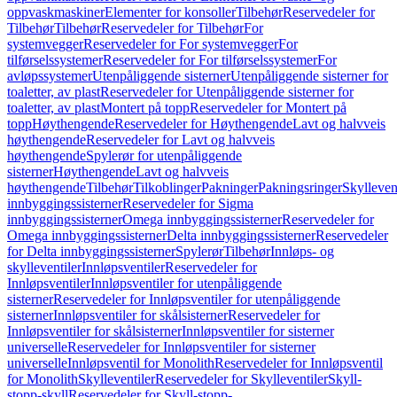
oppvaskmaskiner
Elementer for konsoller
Tilbehør
Reservedeler for
Tilbehør
Tilbehør
Reservedeler for Tilbehør
For
systemvegger
Reservedeler for For systemvegger
For
tilførselssystemer
Reservedeler for For tilførselssystemer
For
avløpssystemer
Utenpåliggende sisterner
Utenpåliggende sisterner for
toaletter, av plast
Reservedeler for Utenpåliggende sisterner for
toaletter, av plast
Montert på topp
Reservedeler for Montert på
topp
Høythengende
Reservedeler for Høythengende
Lavt og halvveis
høythengende
Reservedeler for Lavt og halvveis
høythengende
Spylerør for utenpåliggende
sisterner
Høythengende
Lavt og halvveis
høythengende
Tilbehør
Tilkoblinger
Pakninger
Pakningsringer
Skylleven
innbyggingssisterner
Reservedeler for Sigma
innbyggingssisterner
Omega innbyggingssisterner
Reservedeler for
Omega innbyggingssisterner
Delta innbyggingssisterner
Reservedeler
for Delta innbyggingssisterner
Spylerør
Tilbehør
Innløps- og
skylleventiler
Innløpsventiler
Reservedeler for
Innløpsventiler
Innløpsventiler for utenpåliggende
sisterner
Reservedeler for Innløpsventiler for utenpåliggende
sisterner
Innløpsventiler for skålsisterner
Reservedeler for
Innløpsventiler for skålsisterner
Innløpsventiler for sisterner
universelle
Reservedeler for Innløpsventiler for sisterner
universelle
Innløpsventil for Monolith
Reservedeler for Innløpsventil
for Monolith
Skylleventiler
Reservedeler for Skylleventiler
Skyll-
stopp-skyll
Reservedeler for Skyll-stopp-