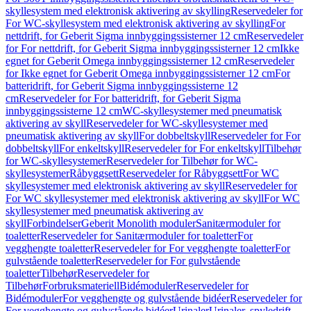
skyllesystem med elektronisk aktivering av skylling
Reservedeler for
For WC-skyllesystem med elektronisk aktivering av skylling
For
nettdrift, for Geberit Sigma innbyggingssisterner 12 cm
Reservedeler
for For nettdrift, for Geberit Sigma innbyggingssisterner 12 cm
Ikke
egnet for Geberit Omega innbyggingssisterner 12 cm
Reservedeler
for Ikke egnet for Geberit Omega innbyggingssisterner 12 cm
For
batteridrift, for Geberit Sigma innbyggingssisterne 12
cm
Reservedeler for For batteridrift, for Geberit Sigma
innbyggingssisterne 12 cm
WC-skyllesystemer med pneumatisk
aktivering av skyll
Reservedeler for WC-skyllesystemer med
pneumatisk aktivering av skyll
For dobbeltskyll
Reservedeler for For
dobbeltskyll
For enkeltskyll
Reservedeler for For enkeltskyll
Tilbehør
for WC-skyllesystemer
Reservedeler for Tilbehør for WC-
skyllesystemer
Råbyggsett
Reservedeler for Råbyggsett
For WC
skyllesystemer med elektronisk aktivering av skyll
Reservedeler for
For WC skyllesystemer med elektronisk aktivering av skyll
For WC
skyllesystemer med pneumatisk aktivering av
skyll
Forbindelser
Geberit Monolith moduler
Sanitærmoduler for
toaletter
Reservedeler for Sanitærmoduler for toaletter
For
vegghengte toaletter
Reservedeler for For vegghengte toaletter
For
gulvstående toaletter
Reservedeler for For gulvstående
toaletter
Tilbehør
Reservedeler for
Tilbehør
Forbruksmateriell
Bidémoduler
Reservedeler for
Bidémoduler
For vegghengte og gulvstående bidéer
Reservedeler for
For vegghengte og gulvstående bidéer
Urinaler
Urinaler, spyledrift,