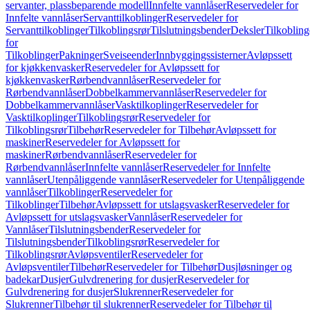
servanter, plassbeparende modell
Innfelte vannlåser
Reservedeler for
Innfelte vannlåser
Servanttilkoblinger
Reservedeler for
Servanttilkoblinger
Tilkoblingsrør
Tilslutningsbender
Deksler
Tilkobling
for
Tilkoblinger
Pakninger
Sveiseender
Innbyggingssisterner
Avløpssett
for kjøkkenvasker
Reservedeler for Avløpssett for
kjøkkenvasker
Rørbendvannlåser
Reservedeler for
Rørbendvannlåser
Dobbelkammervannlåser
Reservedeler for
Dobbelkammervannlåser
Vasktilkoplinger
Reservedeler for
Vasktilkoplinger
Tilkoblingsrør
Reservedeler for
Tilkoblingsrør
Tilbehør
Reservedeler for Tilbehør
Avløpssett for
maskiner
Reservedeler for Avløpssett for
maskiner
Rørbendvannlåser
Reservedeler for
Rørbendvannlåser
Innfelte vannlåser
Reservedeler for Innfelte
vannlåser
Utenpåliggende vannlåser
Reservedeler for Utenpåliggende
vannlåser
Tilkoblinger
Reservedeler for
Tilkoblinger
Tilbehør
Avløpssett for utslagsvasker
Reservedeler for
Avløpssett for utslagsvasker
Vannlåser
Reservedeler for
Vannlåser
Tilslutningsbender
Reservedeler for
Tilslutningsbender
Tilkoblingsrør
Reservedeler for
Tilkoblingsrør
Avløpsventiler
Reservedeler for
Avløpsventiler
Tilbehør
Reservedeler for Tilbehør
Dusjløsninger og
badekar
Dusjer
Gulvdrenering for dusjer
Reservedeler for
Gulvdrenering for dusjer
Slukrenner
Reservedeler for
Slukrenner
Tilbehør til slukrenner
Reservedeler for Tilbehør til