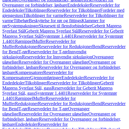
Overganger og forbindelser, løsbare
Endedeksler
Reservedeler for
Endedeksler
Tilkoblinger
Reservedeler for Tilkoblinger
Fordeler med
gjengestuss
Tilkoblinger for varme
Reservedeler for Tilkoblinger for
varme
Tilbehør
Beskyttelse for rør og fittings
Klammer for
rør
Systempakninger
Skruesett til flensforbindelser
Geberit Mapress
Syrefast Stål
Geberit Mapress Syrefast Stål
Reservedeler for Geberit
Mapress Syrefast Stål
Systemrør 1.4401
Reservedeler for Systemrør
1.4401
Rørnippel
Muffer
Reservedeler for
Muffer
Reduksjoner
Reservedeler for Reduksjoner
Bend
Reservedeler
for Bend
T-rør
Reservedeler for T-rør
Innvendig
sirkulasjon
Reservedeler for Innvendig sirkulasjon
Overganger
uløselige
Reservedeler for Overganger uløselige
Overganger og
forbindelser, løsbare
Reservedeler for Overganger og forbindelser,
løsbare
Kompensatorer
Reservedeler for
Kompensatorer
Gjennomføringer
Endedeksler
Reservedeler for
Endedeksler
Tilkoblinger
Reservedeler for Tilkoblinger
Geberit
Mapress Syrefast Stål, gass
Reservedeler for Geberit Mapress
Syrefast Stål, gass
Systemrør 1.4401
Reservedeler for Systemrør
1.4401
Rørnippel
Muffer
Reservedeler for
Muffer
Reduksjoner
Reservedeler for Reduksjoner
Bend
Reservedeler
for Bend
T-rør
Reservedeler for T-rør
Overganger
uløselige
Reservedeler for Overganger uløselige
Overganger og
forbindelser, løsbare
Reservedeler for Overganger og forbindelser,
løsbare
Endedeksler
Reservedeler for