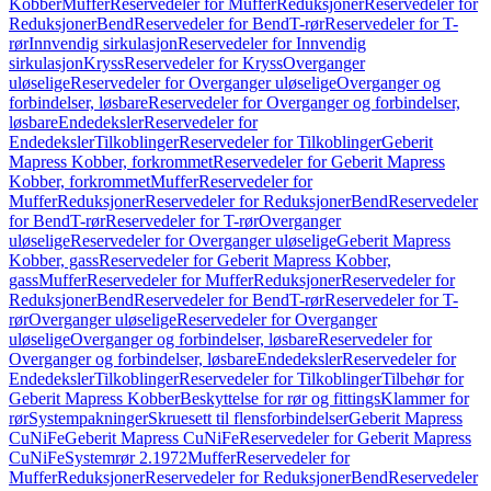
Kobber
Muffer
Reservedeler for Muffer
Reduksjoner
Reservedeler for
Reduksjoner
Bend
Reservedeler for Bend
T-rør
Reservedeler for T-
rør
Innvendig sirkulasjon
Reservedeler for Innvendig
sirkulasjon
Kryss
Reservedeler for Kryss
Overganger
uløselige
Reservedeler for Overganger uløselige
Overganger og
forbindelser, løsbare
Reservedeler for Overganger og forbindelser,
løsbare
Endedeksler
Reservedeler for
Endedeksler
Tilkoblinger
Reservedeler for Tilkoblinger
Geberit
Mapress Kobber, forkrommet
Reservedeler for Geberit Mapress
Kobber, forkrommet
Muffer
Reservedeler for
Muffer
Reduksjoner
Reservedeler for Reduksjoner
Bend
Reservedeler
for Bend
T-rør
Reservedeler for T-rør
Overganger
uløselige
Reservedeler for Overganger uløselige
Geberit Mapress
Kobber, gass
Reservedeler for Geberit Mapress Kobber,
gass
Muffer
Reservedeler for Muffer
Reduksjoner
Reservedeler for
Reduksjoner
Bend
Reservedeler for Bend
T-rør
Reservedeler for T-
rør
Overganger uløselige
Reservedeler for Overganger
uløselige
Overganger og forbindelser, løsbare
Reservedeler for
Overganger og forbindelser, løsbare
Endedeksler
Reservedeler for
Endedeksler
Tilkoblinger
Reservedeler for Tilkoblinger
Tilbehør for
Geberit Mapress Kobber
Beskyttelse for rør og fittings
Klammer for
rør
Systempakninger
Skruesett til flensforbindelser
Geberit Mapress
CuNiFe
Geberit Mapress CuNiFe
Reservedeler for Geberit Mapress
CuNiFe
Systemrør 2.1972
Muffer
Reservedeler for
Muffer
Reduksjoner
Reservedeler for Reduksjoner
Bend
Reservedeler