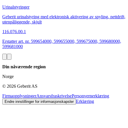
Urinalstyringer
Geberit urinalstyring med elektronisk aktivering av spyling, nettdrift,
utenpåliggende, skjult
116.076.00.1
Erstatter art. nr. 599654000, 599655000, 599675000, 599680000,
599681000
Din nåværende region
Norge
©
2026
Geberit AS
Firmaopplysninger
Ansvarsfraskrivelse
Personvernerklæring
Erklæring
Endre innstillinger for informasjonskapsler