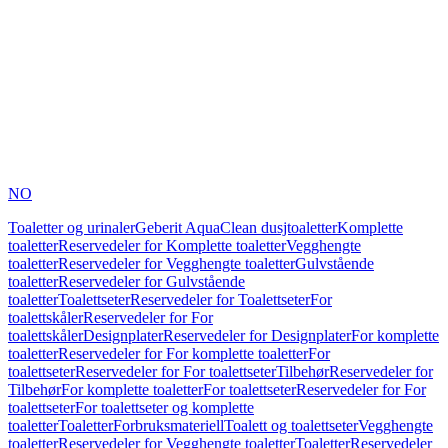
NO
Toaletter og urinaler
Geberit AquaClean dusjtoaletter
Komplette
toaletter
Reservedeler for Komplette toaletter
Vegghengte
toaletter
Reservedeler for Vegghengte toaletter
Gulvstående
toaletter
Reservedeler for Gulvstående
toaletter
Toalettseter
Reservedeler for Toalettseter
For
toalettskåler
Reservedeler for For
toalettskåler
Designplater
Reservedeler for Designplater
For komplette
toaletter
Reservedeler for For komplette toaletter
For
toalettseter
Reservedeler for For toalettseter
Tilbehør
Reservedeler for
Tilbehør
For komplette toaletter
For toalettseter
Reservedeler for For
toalettseter
For toalettseter og komplette
toaletter
Toaletter
Forbruksmateriell
Toalett og toalettseter
Vegghengte
toaletter
Reservedeler for Vegghengte toaletter
Toaletter
Reservedeler