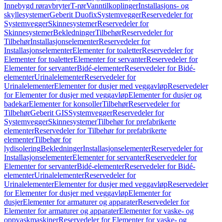
Innebygd røravbryter
T-rør
Vanntilkoplinger
Installasjons- og
skyllesystemer
Geberit Duofix
Systemvegger
Reservedeler for
Systemvegger
Skinnesystemer
Reservedeler for
Skinnesystemer
Bekledninger
Tilbehør
Reservedeler for
Tilbehør
Installasjonselementer
Reservedeler for
Installasjonselementer
Elementer for toaletter
Reservedeler for
Elementer for toaletter
Elementer for servanter
Reservedeler for
Elementer for servanter
Bidé-elementer
Reservedeler for Bidé-
elementer
Urinalelementer
Reservedeler for
Urinalelementer
Elementer for dusjer med veggavløp
Reservedeler
for Elementer for dusjer med veggavløp
Elementer for dusjer og
badekar
Elementer for konsoller
Tilbehør
Reservedeler for
Tilbehør
Geberit GIS
Systemvegger
Reservedeler for
Systemvegger
Skinnesystemer
Tilbehør for prefabrikerte
elementer
Reservedeler for Tilbehør for prefabrikerte
elementer
Tilbehør for
lydisolering
Bekledninger
Installasjonselementer
Reservedeler for
Installasjonselementer
Elementer for servanter
Reservedeler for
Elementer for servanter
Bidé-elementer
Reservedeler for Bidé-
elementer
Urinalelementer
Reservedeler for
Urinalelementer
Elementer for dusjer med veggavløp
Reservedeler
for Elementer for dusjer med veggavløp
Elementer for
dusjer
Elementer for armaturer og apparater
Reservedeler for
Elementer for armaturer og apparater
Elementer for vaske- og
oppvaskmaskiner
Reservedeler for Elementer for vaske- og