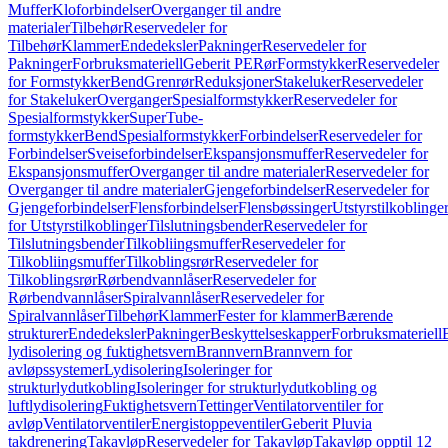
Muffer
Kloforbindelser
Overganger til andre
materialer
Tilbehør
Reservedeler for
Tilbehør
Klammer
Endedeksler
Pakninger
Reservedeler for
Pakninger
Forbruksmateriell
Geberit PE
Rør
Formstykker
Reservedeler
for Formstykker
Bend
Grenrør
Reduksjoner
Stakeluker
Reservedeler
for Stakeluker
Overganger
Spesialformstykker
Reservedeler for
Spesialformstykker
SuperTube-
formstykker
Bend
Spesialformstykker
Forbindelser
Reservedeler for
Forbindelser
Sveiseforbindelser
Ekspansjonsmuffer
Reservedeler for
Ekspansjonsmuffer
Overganger til andre materialer
Reservedeler for
Overganger til andre materialer
Gjengeforbindelser
Reservedeler for
Gjengeforbindelser
Flensforbindelser
Flensbøssinger
Utstyrstilkoblinge
for Utstyrstilkoblinger
Tilslutningsbender
Reservedeler for
Tilslutningsbender
Tilkobliingsmuffer
Reservedeler for
Tilkobliingsmuffer
Tilkoblingsrør
Reservedeler for
Tilkoblingsrør
Rørbendvannlåser
Reservedeler for
Rørbendvannlåser
Spiralvannlåser
Reservedeler for
Spiralvannlåser
Tilbehør
Klammer
Fester for klammer
Bærende
strukturer
Endedeksler
Pakninger
Beskyttelseskapper
Forbruksmateriell
lydisolering og fuktighetsvern
Brannvern
Brannvern for
avløpssystemer
Lydisolering
Isoleringer for
strukturlydutkobling
Isoleringer for strukturlydutkobling og
luftlydisolering
Fuktighetsvern
Tettinger
Ventilatorventiler for
avløp
Ventilatorventiler
Energistoppeventiler
Geberit Pluvia
takdrenering
Takavløp
Reservedeler for Takavløp
Takavløp opptil 12