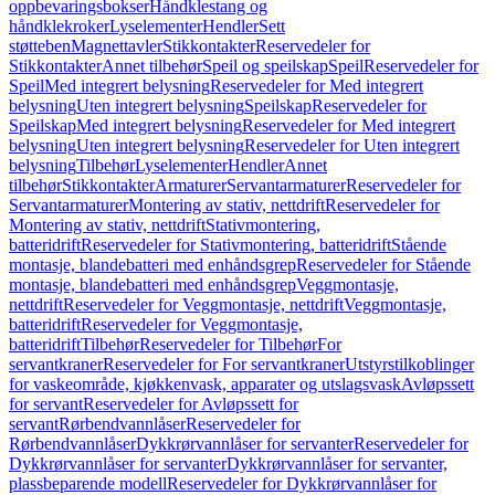
oppbevaringsbokser
Håndklestang og
håndklekroker
Lyselementer
Hendler
Sett
støtteben
Magnettavler
Stikkontakter
Reservedeler for
Stikkontakter
Annet tilbehør
Speil og speilskap
Speil
Reservedeler for
Speil
Med integrert belysning
Reservedeler for Med integrert
belysning
Uten integrert belysning
Speilskap
Reservedeler for
Speilskap
Med integrert belysning
Reservedeler for Med integrert
belysning
Uten integrert belysning
Reservedeler for Uten integrert
belysning
Tilbehør
Lyselementer
Hendler
Annet
tilbehør
Stikkontakter
Armaturer
Servantarmaturer
Reservedeler for
Servantarmaturer
Montering av stativ, nettdrift
Reservedeler for
Montering av stativ, nettdrift
Stativmontering,
batteridrift
Reservedeler for Stativmontering, batteridrift
Stående
montasje, blandebatteri med enhåndsgrep
Reservedeler for Stående
montasje, blandebatteri med enhåndsgrep
Veggmontasje,
nettdrift
Reservedeler for Veggmontasje, nettdrift
Veggmontasje,
batteridrift
Reservedeler for Veggmontasje,
batteridrift
Tilbehør
Reservedeler for Tilbehør
For
servantkraner
Reservedeler for For servantkraner
Utstyrstilkoblinger
for vaskeområde, kjøkkenvask, apparater og utslagsvask
Avløpssett
for servant
Reservedeler for Avløpssett for
servant
Rørbendvannlåser
Reservedeler for
Rørbendvannlåser
Dykkrørvannlåser for servanter
Reservedeler for
Dykkrørvannlåser for servanter
Dykkrørvannlåser for servanter,
plassbeparende modell
Reservedeler for Dykkrørvannlåser for