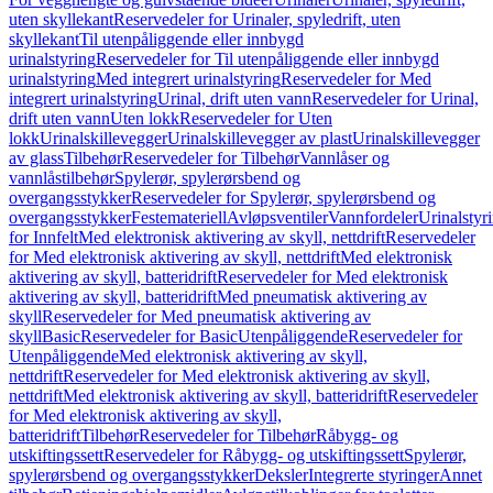
uten skyllekant
Reservedeler for Urinaler, spyledrift, uten
skyllekant
Til utenpåliggende eller innbygd
urinalstyring
Reservedeler for Til utenpåliggende eller innbygd
urinalstyring
Med integrert urinalstyring
Reservedeler for Med
integrert urinalstyring
Urinal, drift uten vann
Reservedeler for Urinal,
drift uten vann
Uten lokk
Reservedeler for Uten
lokk
Urinalskillevegger
Urinalskillevegger av plast
Urinalskillevegger
av glass
Tilbehør
Reservedeler for Tilbehør
Vannlåser og
vannlåstilbehør
Spylerør, spylerørsbend og
overgangsstykker
Reservedeler for Spylerør, spylerørsbend og
overgangsstykker
Festemateriell
Avløpsventiler
Vannfordeler
Urinalstyr
for Innfelt
Med elektronisk aktivering av skyll, nettdrift
Reservedeler
for Med elektronisk aktivering av skyll, nettdrift
Med elektronisk
aktivering av skyll, batteridrift
Reservedeler for Med elektronisk
aktivering av skyll, batteridrift
Med pneumatisk aktivering av
skyll
Reservedeler for Med pneumatisk aktivering av
skyll
Basic
Reservedeler for Basic
Utenpåliggende
Reservedeler for
Utenpåliggende
Med elektronisk aktivering av skyll,
nettdrift
Reservedeler for Med elektronisk aktivering av skyll,
nettdrift
Med elektronisk aktivering av skyll, batteridrift
Reservedeler
for Med elektronisk aktivering av skyll,
batteridrift
Tilbehør
Reservedeler for Tilbehør
Råbygg- og
utskiftingssett
Reservedeler for Råbygg- og utskiftingssett
Spylerør,
spylerørsbend og overgangsstykker
Deksler
Integrerte styringer
Annet