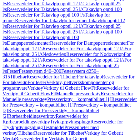
l/s
Reservedeler for Takavløp opptil 12 l/s
Takavløp opptil 25
l/s
Reservedeler for Takavløp opptil 25 l/s
Takavløp oppti 100
l/s
Reservedeler for Takavløp oppti 100 l/s
Takavløp for
renner
Reservedeler for Takavløp for renner
Takavløp opptil 12
l/s
Reservedeler for Takavløp opptil 12 l/s
Takavløp opptil 25
l/s
Reservedeler for Takavløp opptil 25 l/s
Takavløp oppti 100
l/s
Reservedeler for Takavløp oppti 100
l/s
Dampsperreelementer
Reservedeler for Dampsperreelementer
For
takavløp oppti 12 l/s
Reservedeler for For takavløp oppti 12 l/s
For
takavløp oppti 25 l/s
Nødoverløp
Reservedeler for Nødoverløp
For
takavløp oppti 12 l/s
Reservedeler for For takavløp oppti 12 l/s
For
takavløp oppti 25 l/s
Reservedeler for For takavløp oppti 25
l/s
Fester
Festesystem d40–200
Festesystem d250–
315
Tilbehør
Reservedeler for Tilbehør
For takavløp
Reservedeler for
For takavløp
For fester
Verktøy, nettverkskomponenter og
programvare
Verktøy
Verktøy til Geberit FlowFit
Reservedeler for
Verktøy til Geberit FlowFit
Manuelle pressverktøy
Reservedeler for
Manuelle pressverktøy
Pressverktøy – kompatibilitet [1]
Reservedeler
for Pressverktøy – kompatibilitet [1]
Pressverktøy – kompatibilitet
[2]
Reservedeler for Pressverktøy – kompatibilitet
[2]
Rørbearbeidingsverktøy
Reservedeler for
Rørbearbeidingsverktøy
Trykkprøvingsplugg
Reservedeler for
Trykkprøvingsplugg
Testmiddel
Pressenheter med
verktøy
Tilbehør
Reservedeler for Tilbehør
Verktøy for Geberit
Mepla
Reservedeler for Verktøy for Geberit