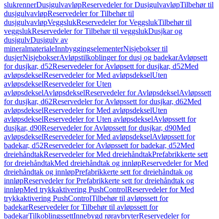
slukrenner
Dusjgulvavløp
Reservedeler for Dusjgulvavløp
Tilbehør til
dusjgulvavløp
Reservedeler for Tilbehør til
dusjgulvavløp
Veggsluk
Reservedeler for Veggsluk
Tilbehør til
veggsluk
Reservedeler for Tilbehør til veggsluk
Dusjkar og
dusjgulv
Dusjgulv av
mineralmateriale
Innbyggingselementer
Nisjebokser til
dusjer
Nisjebokser
Avløpstilkoblinger for dusj og badekar
Avløpsett
for dusjkar, d52
Reservedeler for Avløpsett for dusjkar, d52
Med
avløpsdeksel
Reservedeler for Med avløpsdeksel
Uten
avløpsdeksel
Reservedeler for Uten
avløpsdeksel
Avløpsdeksel
Reservedeler for Avløpsdeksel
Avløpssett
for dusjkar, d62
Reservedeler for Avløpssett for dusjkar, d62
Med
avløpsdeksel
Reservedeler for Med avløpsdeksel
Uten
avløpsdeksel
Reservedeler for Uten avløpsdeksel
Avløpssett for
dusjkar, d90
Reservedeler for Avløpssett for dusjkar, d90
Med
avløpsdeksel
Reservedeler for Med avløpsdeksel
Avløpssett for
badekar, d52
Reservedeler for Avløpssett for badekar, d52
Med
dreiehåndtak
Reservedeler for Med dreiehåndtak
Prefabrikkerte sett
for dreiehåndtak
Med dreiehåndtak og innløp
Reservedeler for Med
dreiehåndtak og innløp
Prefabrikkerte sett for dreiehåndtak og
innløp
Reservedeler for Prefabrikkerte sett for dreiehåndtak og
innløp
Med trykkaktivering PushControl
Reservedeler for Med
trykkaktivering PushControl
Tilbehør til avløpssett for
badekar
Reservedeler for Tilbehør til avløpssett for
badekar
Tilkoblingssett
Innebygd røravbryter
Reservedeler for