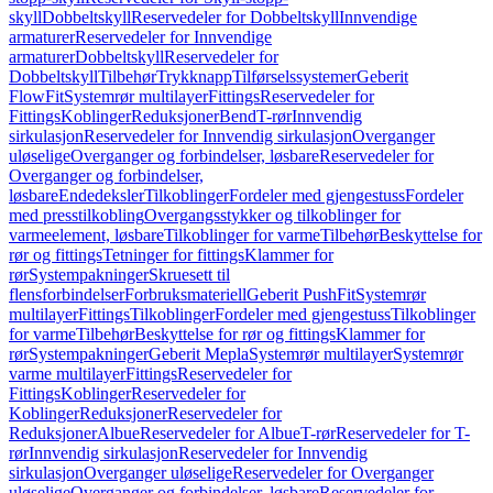
skyll
Dobbeltskyll
Reservedeler for Dobbeltskyll
Innvendige
armaturer
Reservedeler for Innvendige
armaturer
Dobbeltskyll
Reservedeler for
Dobbeltskyll
Tilbehør
Trykknapp
Tilførselssystemer
Geberit
FlowFit
Systemrør multilayer
Fittings
Reservedeler for
Fittings
Koblinger
Reduksjoner
Bend
T-rør
Innvendig
sirkulasjon
Reservedeler for Innvendig sirkulasjon
Overganger
uløselige
Overganger og forbindelser, løsbare
Reservedeler for
Overganger og forbindelser,
løsbare
Endedeksler
Tilkoblinger
Fordeler med gjengestuss
Fordeler
med presstilkobling
Overgangsstykker og tilkoblinger for
varmeelement, løsbare
Tilkoblinger for varme
Tilbehør
Beskyttelse for
rør og fittings
Tetninger for fittings
Klammer for
rør
Systempakninger
Skruesett til
flensforbindelser
Forbruksmateriell
Geberit PushFit
Systemrør
multilayer
Fittings
Tilkoblinger
Fordeler med gjengestuss
Tilkoblinger
for varme
Tilbehør
Beskyttelse for rør og fittings
Klammer for
rør
Systempakninger
Geberit Mepla
Systemrør multilayer
Systemrør
varme multilayer
Fittings
Reservedeler for
Fittings
Koblinger
Reservedeler for
Koblinger
Reduksjoner
Reservedeler for
Reduksjoner
Albue
Reservedeler for Albue
T-rør
Reservedeler for T-
rør
Innvendig sirkulasjon
Reservedeler for Innvendig
sirkulasjon
Overganger uløselige
Reservedeler for Overganger
uløselige
Overganger og forbindelser, løsbare
Reservedeler for