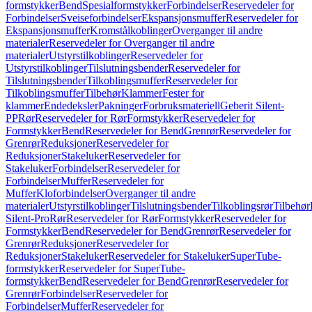
formstykker
Bend
Spesialformstykker
Forbindelser
Reservedeler for
Forbindelser
Sveiseforbindelser
Ekspansjonsmuffer
Reservedeler for
Ekspansjonsmuffer
Kromstålkoblinger
Overganger til andre
materialer
Reservedeler for Overganger til andre
materialer
Utstyrstilkoblinger
Reservedeler for
Utstyrstilkoblinger
Tilslutningsbender
Reservedeler for
Tilslutningsbender
Tilkoblingsmuffer
Reservedeler for
Tilkoblingsmuffer
Tilbehør
Klammer
Fester for
klammer
Endedeksler
Pakninger
Forbruksmateriell
Geberit Silent-
PP
Rør
Reservedeler for Rør
Formstykker
Reservedeler for
Formstykker
Bend
Reservedeler for Bend
Grenrør
Reservedeler for
Grenrør
Reduksjoner
Reservedeler for
Reduksjoner
Stakeluker
Reservedeler for
Stakeluker
Forbindelser
Reservedeler for
Forbindelser
Muffer
Reservedeler for
Muffer
Kloforbindelser
Overganger til andre
materialer
Utstyrstilkoblinger
Tilslutningsbender
Tilkoblingsrør
Tilbehør
Silent-Pro
Rør
Reservedeler for Rør
Formstykker
Reservedeler for
Formstykker
Bend
Reservedeler for Bend
Grenrør
Reservedeler for
Grenrør
Reduksjoner
Reservedeler for
Reduksjoner
Stakeluker
Reservedeler for Stakeluker
SuperTube-
formstykker
Reservedeler for SuperTube-
formstykker
Bend
Reservedeler for Bend
Grenrør
Reservedeler for
Grenrør
Forbindelser
Reservedeler for
Forbindelser
Muffer
Reservedeler for