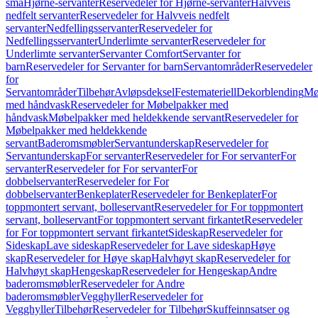
små
Hjørne-servanter
Reservedeler for Hjørne-servanter
Halvveis
nedfelt servanter
Reservedeler for Halvveis nedfelt
servanter
Nedfellingsservanter
Reservedeler for
Nedfellingsservanter
Underlimte servanter
Reservedeler for
Underlimte servanter
Servanter Comfort
Servanter for
barn
Reservedeler for Servanter for barn
Servantområder
Reservedeler
for
Servantområder
Tilbehør
Avløpsdeksel
Festemateriell
Dekorblending
Mø
med håndvask
Reservedeler for Møbelpakker med
håndvask
Møbelpakker med heldekkende servant
Reservedeler for
Møbelpakker med heldekkende
servant
Baderomsmøbler
Servantunderskap
Reservedeler for
Servantunderskap
For servanter
Reservedeler for For servanter
For
servanter
Reservedeler for For servanter
For
dobbelservanter
Reservedeler for For
dobbelservanter
Benkeplater
Reservedeler for Benkeplater
For
toppmontert servant, bolleservant
Reservedeler for For toppmontert
servant, bolleservant
For toppmontert servant firkantet
Reservedeler
for For toppmontert servant firkantet
Sideskap
Reservedeler for
Sideskap
Lave sideskap
Reservedeler for Lave sideskap
Høye
skap
Reservedeler for Høye skap
Halvhøyt skap
Reservedeler for
Halvhøyt skap
Hengeskap
Reservedeler for Hengeskap
Andre
baderomsmøbler
Reservedeler for Andre
baderomsmøbler
Vegghyller
Reservedeler for
Vegghyller
Tilbehør
Reservedeler for Tilbehør
Skuffeinnsatser og