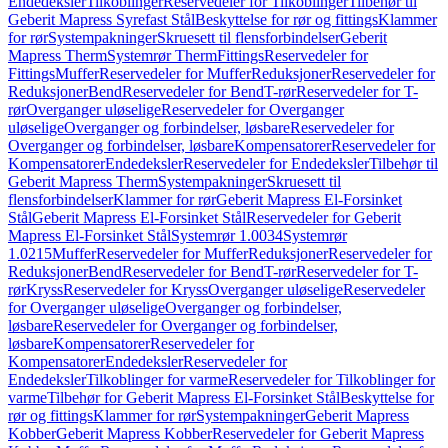
Endedeksler
Tilkoblinger
Reservedeler for Tilkoblinger
Tilbehør til
Geberit Mapress Syrefast Stål
Beskyttelse for rør og fittings
Klammer
for rør
Systempakninger
Skruesett til flensforbindelser
Geberit
Mapress Therm
Systemrør Therm
Fittings
Reservedeler for
Fittings
Muffer
Reservedeler for Muffer
Reduksjoner
Reservedeler for
Reduksjoner
Bend
Reservedeler for Bend
T-rør
Reservedeler for T-
rør
Overganger uløselige
Reservedeler for Overganger
uløselige
Overganger og forbindelser, løsbare
Reservedeler for
Overganger og forbindelser, løsbare
Kompensatorer
Reservedeler for
Kompensatorer
Endedeksler
Reservedeler for Endedeksler
Tilbehør til
Geberit Mapress Therm
Systempakninger
Skruesett til
flensforbindelser
Klammer for rør
Geberit Mapress El-Forsinket
Stål
Geberit Mapress El-Forsinket Stål
Reservedeler for Geberit
Mapress El-Forsinket Stål
Systemrør 1.0034
Systemrør
1.0215
Muffer
Reservedeler for Muffer
Reduksjoner
Reservedeler for
Reduksjoner
Bend
Reservedeler for Bend
T-rør
Reservedeler for T-
rør
Kryss
Reservedeler for Kryss
Overganger uløselige
Reservedeler
for Overganger uløselige
Overganger og forbindelser,
løsbare
Reservedeler for Overganger og forbindelser,
løsbare
Kompensatorer
Reservedeler for
Kompensatorer
Endedeksler
Reservedeler for
Endedeksler
Tilkoblinger for varme
Reservedeler for Tilkoblinger for
varme
Tilbehør for Geberit Mapress El-Forsinket Stål
Beskyttelse for
rør og fittings
Klammer for rør
Systempakninger
Geberit Mapress
Kobber
Geberit Mapress Kobber
Reservedeler for Geberit Mapress