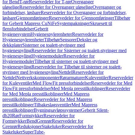
for Bend
T-rør
Reservedeler for T-rør
Overganger
uløselige
Reservedeler for Overganger uløselige
Overganger og
forbindelser, løsbare
Reservedeler for Overganger og forbindelser,
løsbare
Gjennomføringer
Reservedeler for Gjennomføringer
Tilbehør
for Geberit Mapress CuNiFe
Systempakninger
Skruesett til
flensforbindelser
Geberit
hygienesystem
Hygienespylerenheter
Reservedeler for
Hygienespylerenheter
Tilbehør
Sensorer
Deksler og
dekkplater
Sisterner og toalett-styringer med
hygienespyling
Reservedeler for Sisterner og toalett-styringer med
hygienespyling
Hygienemoduler
Reservedeler for
Hygienemoduler
Tilbehør til sisterner og toalett-styringer med
hygienespyling
Reservedeler for Tilbehør til sisterner og toalett-
styringer med hygienespyling
Nettdel
Reservedeler for
Nettdel
Nettverkskomponenter
Rørarmaturer
Kuleventiler
Reservedeler
for Kuleventiler
Med FlowFit pressforbindelser
Reservedeler for Med
FlowFit pressforbindelser
Med Mepla presstilkoblinger
Reservedeler
for Med Mepla presstilkoblinger
Med Mapress
presstilkoblinger
Reservedeler for Med Mapress
presstilkoblinger
Tilbakeslagsventiler
Med Mapress
presstilkoblinger
Bygningsavløpssystemer
Geberit Silent-
db20
Rør
Formstykker
Reservedeler for
Formstykker
Bend
Grenrør
Reservedeler for
Grenrør
Reduksjoner
Stakeluker
Reservedeler for
Stakeluker
SuperTube-