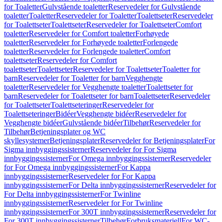
for Toaletter
Gulvstående toaletter
Reservedeler for Gulvstående
toaletter
Toaletter
Reservedeler for Toaletter
Toalettseter
Reservedeler
for Toalettseter
Toalettseter
Reservedeler for Toalettseter
Comfort
toaletter
Reservedeler for Comfort toaletter
Forhøyede
toaletter
Reservedeler for Forhøyede toaletter
Forlengede
toaletter
Reservedeler for Forlengede toaletter
Comfort
toalettseter
Reservedeler for Comfort
toalettseter
Toalettseter
Reservedeler for Toalettseter
Toaletter for
barn
Reservedeler for Toaletter for barn
Vegghengte
toaletter
Reservedeler for Vegghengte toaletter
Toalettseter for
barn
Reservedeler for Toalettseter for barn
Toalettseter
Reservedeler
for Toalettseter
Toalettseteringer
Reservedeler for
Toalettseteringer
Bidéer
Vegghengte bidéer
Reservedeler for
Vegghengte bidéer
Gulvstående bidéer
Tilbehør
Reservedeler for
Tilbehør
Betjeningsplater og WC
skyllesystemer
Betjeningsplater
Reservedeler for Betjeningsplater
For
Sigma innbyggingssisterner
Reservedeler for For Sigma
innbyggingssisterner
For Omega innbyggingssisterner
Reservedeler
for For Omega innbyggingssisterner
For Kappa
innbyggingssisterner
Reservedeler for For Kappa
innbyggingssisterner
For Delta innbyggingssisterner
Reservedeler for
For Delta innbyggingssisterner
For Twinline
innbyggingssisterner
Reservedeler for For Twinline
innbyggingssisterner
For 300T innbyggingssisterner
Reservedeler for
For 300T innbyggingssisterner
Tilbehør
Forbruksmateriell
For WC-