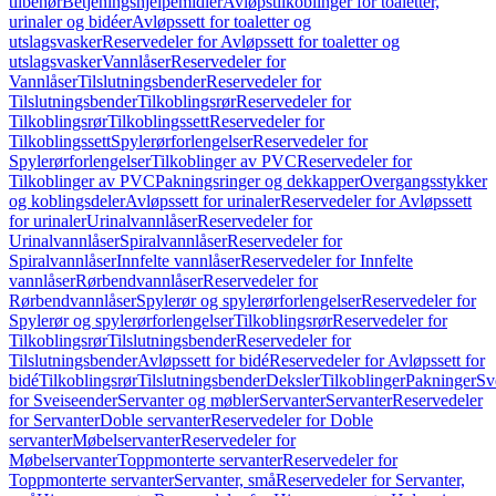
tilbehør
Betjeningshjelpemidler
Avløpstilkoblinger for toaletter,
urinaler og bidéer
Avløpssett for toaletter og
utslagsvasker
Reservedeler for Avløpssett for toaletter og
utslagsvasker
Vannlåser
Reservedeler for
Vannlåser
Tilslutningsbender
Reservedeler for
Tilslutningsbender
Tilkoblingsrør
Reservedeler for
Tilkoblingsrør
Tilkoblingssett
Reservedeler for
Tilkoblingssett
Spylerørforlengelser
Reservedeler for
Spylerørforlengelser
Tilkoblinger av PVC
Reservedeler for
Tilkoblinger av PVC
Pakningsringer og dekkapper
Overgangsstykker
og koblingsdeler
Avløpssett for urinaler
Reservedeler for Avløpssett
for urinaler
Urinalvannlåser
Reservedeler for
Urinalvannlåser
Spiralvannlåser
Reservedeler for
Spiralvannlåser
Innfelte vannlåser
Reservedeler for Innfelte
vannlåser
Rørbendvannlåser
Reservedeler for
Rørbendvannlåser
Spylerør og spylerørforlengelser
Reservedeler for
Spylerør og spylerørforlengelser
Tilkoblingsrør
Reservedeler for
Tilkoblingsrør
Tilslutningsbender
Reservedeler for
Tilslutningsbender
Avløpssett for bidé
Reservedeler for Avløpssett for
bidé
Tilkoblingsrør
Tilslutningsbender
Deksler
Tilkoblinger
Pakninger
Sv
for Sveiseender
Servanter og møbler
Servanter
Servanter
Reservedeler
for Servanter
Doble servanter
Reservedeler for Doble
servanter
Møbelservanter
Reservedeler for
Møbelservanter
Toppmonterte servanter
Reservedeler for
Toppmonterte servanter
Servanter, små
Reservedeler for Servanter,