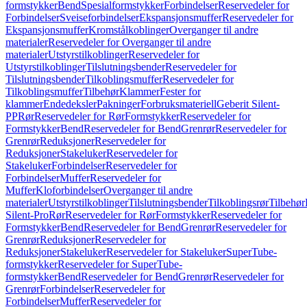
formstykker
Bend
Spesialformstykker
Forbindelser
Reservedeler for
Forbindelser
Sveiseforbindelser
Ekspansjonsmuffer
Reservedeler for
Ekspansjonsmuffer
Kromstålkoblinger
Overganger til andre
materialer
Reservedeler for Overganger til andre
materialer
Utstyrstilkoblinger
Reservedeler for
Utstyrstilkoblinger
Tilslutningsbender
Reservedeler for
Tilslutningsbender
Tilkoblingsmuffer
Reservedeler for
Tilkoblingsmuffer
Tilbehør
Klammer
Fester for
klammer
Endedeksler
Pakninger
Forbruksmateriell
Geberit Silent-
PP
Rør
Reservedeler for Rør
Formstykker
Reservedeler for
Formstykker
Bend
Reservedeler for Bend
Grenrør
Reservedeler for
Grenrør
Reduksjoner
Reservedeler for
Reduksjoner
Stakeluker
Reservedeler for
Stakeluker
Forbindelser
Reservedeler for
Forbindelser
Muffer
Reservedeler for
Muffer
Kloforbindelser
Overganger til andre
materialer
Utstyrstilkoblinger
Tilslutningsbender
Tilkoblingsrør
Tilbehør
Silent-Pro
Rør
Reservedeler for Rør
Formstykker
Reservedeler for
Formstykker
Bend
Reservedeler for Bend
Grenrør
Reservedeler for
Grenrør
Reduksjoner
Reservedeler for
Reduksjoner
Stakeluker
Reservedeler for Stakeluker
SuperTube-
formstykker
Reservedeler for SuperTube-
formstykker
Bend
Reservedeler for Bend
Grenrør
Reservedeler for
Grenrør
Forbindelser
Reservedeler for
Forbindelser
Muffer
Reservedeler for