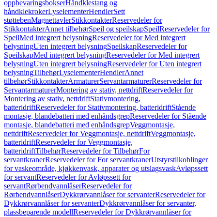
oppbevaringsbokser
Håndklestang og
håndklekroker
Lyselementer
Hendler
Sett
støtteben
Magnettavler
Stikkontakter
Reservedeler for
Stikkontakter
Annet tilbehør
Speil og speilskap
Speil
Reservedeler for
Speil
Med integrert belysning
Reservedeler for Med integrert
belysning
Uten integrert belysning
Speilskap
Reservedeler for
Speilskap
Med integrert belysning
Reservedeler for Med integrert
belysning
Uten integrert belysning
Reservedeler for Uten integrert
belysning
Tilbehør
Lyselementer
Hendler
Annet
tilbehør
Stikkontakter
Armaturer
Servantarmaturer
Reservedeler for
Servantarmaturer
Montering av stativ, nettdrift
Reservedeler for
Montering av stativ, nettdrift
Stativmontering,
batteridrift
Reservedeler for Stativmontering, batteridrift
Stående
montasje, blandebatteri med enhåndsgrep
Reservedeler for Stående
montasje, blandebatteri med enhåndsgrep
Veggmontasje,
nettdrift
Reservedeler for Veggmontasje, nettdrift
Veggmontasje,
batteridrift
Reservedeler for Veggmontasje,
batteridrift
Tilbehør
Reservedeler for Tilbehør
For
servantkraner
Reservedeler for For servantkraner
Utstyrstilkoblinger
for vaskeområde, kjøkkenvask, apparater og utslagsvask
Avløpssett
for servant
Reservedeler for Avløpssett for
servant
Rørbendvannlåser
Reservedeler for
Rørbendvannlåser
Dykkrørvannlåser for servanter
Reservedeler for
Dykkrørvannlåser for servanter
Dykkrørvannlåser for servanter,
plassbeparende modell
Reservedeler for Dykkrørvannlåser for