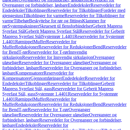
Overganger og forbindelser, løsbare
Endedeksler
Reservedeler for
Endedeksler
Tilkoblinger
Reservedeler for Tilkoblinger
Fordeler med
gjengestuss
Tilkoblinger for varme
Reservedeler for Tilkoblinger for
varme
Tilbehør
Beskyttelse for rør og fittings
Klammer for
rør
Systempakninger
Skruesett til flensforbindelser
Geberit Mapress
Syrefast Stål
Geberit Mapress Syrefast Stål
Reservedeler for Geberit
Mapress Syrefast Stål
Systemrør 1.4401
Reservedeler for Systemrør
1.4401
Rørnippel
Muffer
Reservedeler for
Muffer
Reduksjoner
Reservedeler for Reduksjoner
Bend
Reservedeler
for Bend
T-rør
Reservedeler for T-rør
Innvendig
sirkulasjon
Reservedeler for Innvendig sirkulasjon
Overganger
uløselige
Reservedeler for Overganger uløselige
Overganger og
forbindelser, løsbare
Reservedeler for Overganger og forbindelser,
løsbare
Kompensatorer
Reservedeler for
Kompensatorer
Gjennomføringer
Endedeksler
Reservedeler for
Endedeksler
Tilkoblinger
Reservedeler for Tilkoblinger
Geberit
Mapress Syrefast Stål, gass
Reservedeler for Geberit Mapress
Syrefast Stål, gass
Systemrør 1.4401
Reservedeler for Systemrør
1.4401
Rørnippel
Muffer
Reservedeler for
Muffer
Reduksjoner
Reservedeler for Reduksjoner
Bend
Reservedeler
for Bend
T-rør
Reservedeler for T-rør
Overganger
uløselige
Reservedeler for Overganger uløselige
Overganger og
forbindelser, løsbare
Reservedeler for Overganger og forbindelser,
løsbare
Endedeksler
Reservedeler for