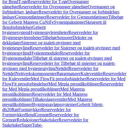
for Bend
T-rør
Reservedeler for T-rør
Overganger
uløselige
Reservedeler for Overganger uløselige
Overganger og
forbindelser, løsbare
Reservedeler for Overganger og forbindelser,
løsbare
Gjennomføringer
Reservedeler for Gjennomføringer
Tilbehør
for Geberit Mapress CuNiFe
Systempakninger
Skruesett til
flensforbindelser
Geberit
hygienesystem
Hygienespylerenheter
Reservedeler for
Hygienespylerenheter
Tilbehør
Sensorer
Deksler og
dekkplater
Sisterner og toalett-styringer med
hygienespyling
Reservedeler for Sisterner og toalett-styringer med
hygienespyling
Hygienemoduler
Reservedeler for
Hygienemoduler
Tilbehør til sisterner og toalett-styringer med
hygienespyling
Reservedeler for Tilbehør til sisterner og toalett-
styringer med hygienespyling
Nettdel
Reservedeler for
Nettdel
Nettverkskomponenter
Rørarmaturer
Kuleventiler
Reservedeler
for Kuleventiler
Med FlowFit pressforbindelser
Reservedeler for Med
FlowFit pressforbindelser
Med Mepla presstilkoblinger
Reservedeler
for Med Mepla presstilkoblinger
Med Mapress
presstilkoblinger
Reservedeler for Med Mapress
presstilkoblinger
Tilbakeslagsventiler
Med Mapress
presstilkoblinger
Bygningsavløpssystemer
Geberit Silent-
db20
Rør
Formstykker
Reservedeler for
Formstykker
Bend
Grenrør
Reservedeler for
Grenrør
Reduksjoner
Stakeluker
Reservedeler for
Stakeluker
SuperTube-