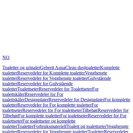
NO
Toaletter og urinaler
Geberit AquaClean dusjtoaletter
Komplette
toaletter
Reservedeler for Komplette toaletter
Vegghengte
toaletter
Reservedeler for Vegghengte toaletter
Gulvstående
toaletter
Reservedeler for Gulvstående
toaletter
Toalettseter
Reservedeler for Toalettseter
For
toalettskåler
Reservedeler for For
toalettskåler
Designplater
Reservedeler for Designplater
For komplette
toaletter
Reservedeler for For komplette toaletter
For
toalettseter
Reservedeler for For toalettseter
Tilbehør
Reservedeler for
Tilbehør
For komplette toaletter
For toalettseter
Reservedeler for For
toalettseter
For toalettseter og komplette
toaletter
Toaletter
Forbruksmateriell
Toalett og toalettseter
Vegghengte
toaletter
Reservedeler for Vegghengte toaletter
Toaletter
Reservedeler