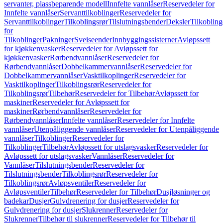
servanter, plassbeparende modell
Innfelte vannlåser
Reservedeler for
Innfelte vannlåser
Servanttilkoblinger
Reservedeler for
Servanttilkoblinger
Tilkoblingsrør
Tilslutningsbender
Deksler
Tilkobling
for
Tilkoblinger
Pakninger
Sveiseender
Innbyggingssisterner
Avløpssett
for kjøkkenvasker
Reservedeler for Avløpssett for
kjøkkenvasker
Rørbendvannlåser
Reservedeler for
Rørbendvannlåser
Dobbelkammervannlåser
Reservedeler for
Dobbelkammervannlåser
Vasktilkoplinger
Reservedeler for
Vasktilkoplinger
Tilkoblingsrør
Reservedeler for
Tilkoblingsrør
Tilbehør
Reservedeler for Tilbehør
Avløpssett for
maskiner
Reservedeler for Avløpssett for
maskiner
Rørbendvannlåser
Reservedeler for
Rørbendvannlåser
Innfelte vannlåser
Reservedeler for Innfelte
vannlåser
Utenpåliggende vannlåser
Reservedeler for Utenpåliggende
vannlåser
Tilkoblinger
Reservedeler for
Tilkoblinger
Tilbehør
Avløpssett for utslagsvasker
Reservedeler for
Avløpssett for utslagsvasker
Vannlåser
Reservedeler for
Vannlåser
Tilslutningsbender
Reservedeler for
Tilslutningsbender
Tilkoblingsrør
Reservedeler for
Tilkoblingsrør
Avløpsventiler
Reservedeler for
Avløpsventiler
Tilbehør
Reservedeler for Tilbehør
Dusjløsninger og
badekar
Dusjer
Gulvdrenering for dusjer
Reservedeler for
Gulvdrenering for dusjer
Slukrenner
Reservedeler for
Slukrenner
Tilbehør til slukrenner
Reservedeler for Tilbehør til