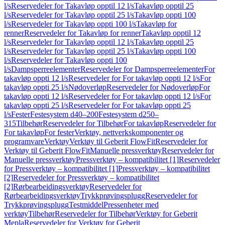
l/s
Reservedeler for Takavløp opptil 12 l/s
Takavløp opptil 25
l/s
Reservedeler for Takavløp opptil 25 l/s
Takavløp oppti 100
l/s
Reservedeler for Takavløp oppti 100 l/s
Takavløp for
renner
Reservedeler for Takavløp for renner
Takavløp opptil 12
l/s
Reservedeler for Takavløp opptil 12 l/s
Takavløp opptil 25
l/s
Reservedeler for Takavløp opptil 25 l/s
Takavløp oppti 100
l/s
Reservedeler for Takavløp oppti 100
l/s
Dampsperreelementer
Reservedeler for Dampsperreelementer
For
takavløp oppti 12 l/s
Reservedeler for For takavløp oppti 12 l/s
For
takavløp oppti 25 l/s
Nødoverløp
Reservedeler for Nødoverløp
For
takavløp oppti 12 l/s
Reservedeler for For takavløp oppti 12 l/s
For
takavløp oppti 25 l/s
Reservedeler for For takavløp oppti 25
l/s
Fester
Festesystem d40–200
Festesystem d250–
315
Tilbehør
Reservedeler for Tilbehør
For takavløp
Reservedeler for
For takavløp
For fester
Verktøy, nettverkskomponenter og
programvare
Verktøy
Verktøy til Geberit FlowFit
Reservedeler for
Verktøy til Geberit FlowFit
Manuelle pressverktøy
Reservedeler for
Manuelle pressverktøy
Pressverktøy – kompatibilitet [1]
Reservedeler
for Pressverktøy – kompatibilitet [1]
Pressverktøy – kompatibilitet
[2]
Reservedeler for Pressverktøy – kompatibilitet
[2]
Rørbearbeidingsverktøy
Reservedeler for
Rørbearbeidingsverktøy
Trykkprøvingsplugg
Reservedeler for
Trykkprøvingsplugg
Testmiddel
Pressenheter med
verktøy
Tilbehør
Reservedeler for Tilbehør
Verktøy for Geberit
Mepla
Reservedeler for Verktøy for Geberit