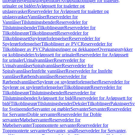
tilbehør
Betjeningshjelpemidler
Avløpstilkoblinger for toaletter,
urinaler og bidéer
Avløpssett for toaletter og
utslagsvasker
Reservedeler for Avløpssett for toaletter og
utslagsvasker
Vannlåser
Reservedeler for
Vannlåser
Tilslutningsbender
Reservedeler for
Tilslutningsbender
Tilkoblingsrør
Reservedeler for
Tilkoblingsrør
Tilkoblingssett
Reservedeler for
Tilkoblingssett
Spylerørforlengelser
Reservedeler for
Spylerørforlengelser
Tilkoblinger av PVC
Reservedeler for
Tilkoblinger av PVC
Pakningsringer og dekkapper
Overgangsstykker
og koblingsdeler
Avløpssett for urinaler
Reservedeler for Avløpssett
for urinaler
Urinalvannlåser
Reservedeler for
Urinalvannlåser
Spiralvannlåser
Reservedeler for
Spiralvannlåser
Innfelte vannlåser
Reservedeler for Innfelte
vannlåser
Rørbendvannlåser
Reservedeler for
Rørbendvannlåser
Spylerør og spylerørforlengelser
Reservedeler for
Spylerør og spylerørforlengelser
Tilkoblingsrør
Reservedeler for
Tilkoblingsrør
Tilslutningsbender
Reservedeler for
Tilslutningsbender
Avløpssett for bidé
Reservedeler for Avløpssett for
bidé
Tilkoblingsrør
Tilslutningsbender
Deksler
Tilkoblinger
Pakninger
Sv
for Sveiseender
Servanter og møbler
Servanter
Servanter
Reservedeler
for Servanter
Doble servanter
Reservedeler for Doble
servanter
Møbelservanter
Reservedeler for
Møbelservanter
Toppmonterte servanter
Reservedeler for
Toppmonterte servanter
Servanter, små
Reservedeler for Servanter,