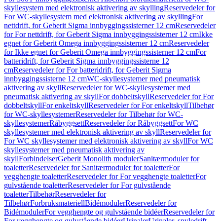
skyllesystem med elektronisk aktivering av skylling
Reservedeler for
For WC-skyllesystem med elektronisk aktivering av skylling
For
nettdrift, for Geberit Sigma innbyggingssisterner 12 cm
Reservedeler
for For nettdrift, for Geberit Sigma innbyggingssisterner 12 cm
Ikke
egnet for Geberit Omega innbyggingssisterner 12 cm
Reservedeler
for Ikke egnet for Geberit Omega innbyggingssisterner 12 cm
For
batteridrift, for Geberit Sigma innbyggingssisterne 12
cm
Reservedeler for For batteridrift, for Geberit Sigma
innbyggingssisterne 12 cm
WC-skyllesystemer med pneumatisk
aktivering av skyll
Reservedeler for WC-skyllesystemer med
pneumatisk aktivering av skyll
For dobbeltskyll
Reservedeler for For
dobbeltskyll
For enkeltskyll
Reservedeler for For enkeltskyll
Tilbehør
for WC-skyllesystemer
Reservedeler for Tilbehør for WC-
skyllesystemer
Råbyggsett
Reservedeler for Råbyggsett
For WC
skyllesystemer med elektronisk aktivering av skyll
Reservedeler for
For WC skyllesystemer med elektronisk aktivering av skyll
For WC
skyllesystemer med pneumatisk aktivering av
skyll
Forbindelser
Geberit Monolith moduler
Sanitærmoduler for
toaletter
Reservedeler for Sanitærmoduler for toaletter
For
vegghengte toaletter
Reservedeler for For vegghengte toaletter
For
gulvstående toaletter
Reservedeler for For gulvstående
toaletter
Tilbehør
Reservedeler for
Tilbehør
Forbruksmateriell
Bidémoduler
Reservedeler for
Bidémoduler
For vegghengte og gulvstående bidéer
Reservedeler for
For vegghengte og gulvstående bidéer
Urinaler
Urinaler, spyledrift,