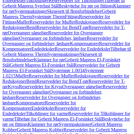
Endedeksler
Tilkoblinger
Reservedeler for Tilkoblinger
Tilbehør til
Geberit Mapress Syrefast Stål
Beskyttelse for rør og fittings
Klammer
for rør
Systempakninger
Skruesett til flensforbindelser
Geberit
Mapress Therm
Systemrør Therm
Fittings
Reservedeler for
Fittings
Muffer
Reservedeler for Muffer
Reduksjoner
Reservedeler for
Reduksjoner
Bend
Reservedeler for Bend
T-rør
Reservedeler for T-
rør
Overganger uløselige
Reservedeler for Overganger
uløselige
Overganger og forbindelser, løsbare
Reservedeler for
Overganger og forbindelser, løsbare
Kompensatorer
Reservedeler for
Kompensatorer
Endedeksler
Reservedeler for Endedeksler
Tilbehør til
Geberit Mapress Therm
Systempakninger
Skruesett til
flensforbindelser
Klammer for rør
Geberit Mapress El-Forsinket
Stål
Geberit Mapress El-Forsinket Stål
Reservedeler for Geberit
Mapress El-Forsinket Stål
Systemrør 1.0034
Systemrør
1.0215
Muffer
Reservedeler for Muffer
Reduksjoner
Reservedeler for
Reduksjoner
Bend
Reservedeler for Bend
T-rør
Reservedeler for T-
rør
Kryss
Reservedeler for Kryss
Overganger uløselige
Reservedeler
for Overganger uløselige
Overganger og forbindelser,
løsbare
Reservedeler for Overganger og forbindelser,
løsbare
Kompensatorer
Reservedeler for
Kompensatorer
Endedeksler
Reservedeler for
Endedeksler
Tilkoblinger for varme
Reservedeler for Tilkoblinger for
varme
Tilbehør for Geberit Mapress El-Forsinket Stål
Beskyttelse for
rør og fittings
Klammer for rør
Systempakninger
Geberit Mapress
Kobber
Geberit Mapress Kobber
Reservedeler for Geberit Mapress