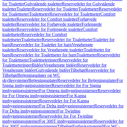
for Toaletter
Gulvstående toaletter
Reservedeler for Gulvstående
toaletter
Toaletter
Reservedeler for Toaletter
Toalettseter
Reservedeler
for Toalettseter
Toalettseter
Reservedeler for Toalettseter
Comfort
toaletter
Reservedeler for Comfort toaletter
Forhøyede
toaletter
Reservedeler for Forhøyede toaletter
Forlengede
toaletter
Reservedeler for Forlengede toaletter
Comfort
toalettseter
Reservedeler for Comfort
toalettseter
Toalettseter
Reservedeler for Toalettseter
Toaletter for
barn
Reservedeler for Toaletter for barn
Vegghengte
toaletter
Reservedeler for Vegghengte toaletter
Toalettseter for
barn
Reservedeler for Toalettseter for barn
Toalettseter
Reservedeler
for Toalettseter
Toalettseteringer
Reservedeler for
Toalettseteringer
Bidéer
Vegghengte bidéer
Reservedeler for
Vegghengte bidéer
Gulvstående bidéer
Tilbehør
Reservedeler for
Tilbehør
Betjeningsplater og WC
skyllesystemer
Betjeningsplater
Reservedeler for Betjeningsplater
For
Sigma innbyggingssisterner
Reservedeler for For Sigma
innbyggingssisterner
For Omega innbyggingssisterner
Reservedeler
for For Omega innbyggingssisterner
For Kappa
innbyggingssisterner
Reservedeler for For Kappa
innbyggingssisterner
For Delta innbyggingssisterner
Reservedeler for
For Delta innbyggingssisterner
For Twinline
innbyggingssisterner
Reservedeler for For Twinline
innbyggingssisterner
For 300T innbyggingssisterner
Reservedeler for
For 300T innbyggingssisterner
Tilbehør
Forbruksmateriell
For WC-