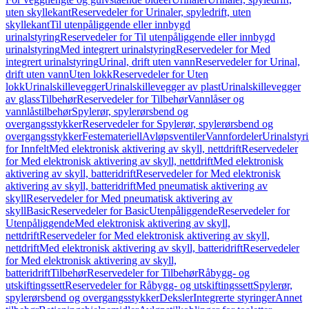
uten skyllekant
Reservedeler for Urinaler, spyledrift, uten
skyllekant
Til utenpåliggende eller innbygd
urinalstyring
Reservedeler for Til utenpåliggende eller innbygd
urinalstyring
Med integrert urinalstyring
Reservedeler for Med
integrert urinalstyring
Urinal, drift uten vann
Reservedeler for Urinal,
drift uten vann
Uten lokk
Reservedeler for Uten
lokk
Urinalskillevegger
Urinalskillevegger av plast
Urinalskillevegger
av glass
Tilbehør
Reservedeler for Tilbehør
Vannlåser og
vannlåstilbehør
Spylerør, spylerørsbend og
overgangsstykker
Reservedeler for Spylerør, spylerørsbend og
overgangsstykker
Festemateriell
Avløpsventiler
Vannfordeler
Urinalstyr
for Innfelt
Med elektronisk aktivering av skyll, nettdrift
Reservedeler
for Med elektronisk aktivering av skyll, nettdrift
Med elektronisk
aktivering av skyll, batteridrift
Reservedeler for Med elektronisk
aktivering av skyll, batteridrift
Med pneumatisk aktivering av
skyll
Reservedeler for Med pneumatisk aktivering av
skyll
Basic
Reservedeler for Basic
Utenpåliggende
Reservedeler for
Utenpåliggende
Med elektronisk aktivering av skyll,
nettdrift
Reservedeler for Med elektronisk aktivering av skyll,
nettdrift
Med elektronisk aktivering av skyll, batteridrift
Reservedeler
for Med elektronisk aktivering av skyll,
batteridrift
Tilbehør
Reservedeler for Tilbehør
Råbygg- og
utskiftingssett
Reservedeler for Råbygg- og utskiftingssett
Spylerør,
spylerørsbend og overgangsstykker
Deksler
Integrerte styringer
Annet