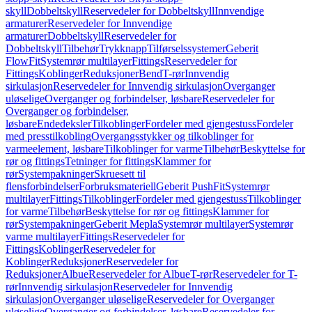
skyll
Dobbeltskyll
Reservedeler for Dobbeltskyll
Innvendige
armaturer
Reservedeler for Innvendige
armaturer
Dobbeltskyll
Reservedeler for
Dobbeltskyll
Tilbehør
Trykknapp
Tilførselssystemer
Geberit
FlowFit
Systemrør multilayer
Fittings
Reservedeler for
Fittings
Koblinger
Reduksjoner
Bend
T-rør
Innvendig
sirkulasjon
Reservedeler for Innvendig sirkulasjon
Overganger
uløselige
Overganger og forbindelser, løsbare
Reservedeler for
Overganger og forbindelser,
løsbare
Endedeksler
Tilkoblinger
Fordeler med gjengestuss
Fordeler
med presstilkobling
Overgangsstykker og tilkoblinger for
varmeelement, løsbare
Tilkoblinger for varme
Tilbehør
Beskyttelse for
rør og fittings
Tetninger for fittings
Klammer for
rør
Systempakninger
Skruesett til
flensforbindelser
Forbruksmateriell
Geberit PushFit
Systemrør
multilayer
Fittings
Tilkoblinger
Fordeler med gjengestuss
Tilkoblinger
for varme
Tilbehør
Beskyttelse for rør og fittings
Klammer for
rør
Systempakninger
Geberit Mepla
Systemrør multilayer
Systemrør
varme multilayer
Fittings
Reservedeler for
Fittings
Koblinger
Reservedeler for
Koblinger
Reduksjoner
Reservedeler for
Reduksjoner
Albue
Reservedeler for Albue
T-rør
Reservedeler for T-
rør
Innvendig sirkulasjon
Reservedeler for Innvendig
sirkulasjon
Overganger uløselige
Reservedeler for Overganger
uløselige
Overganger og forbindelser, løsbare
Reservedeler for