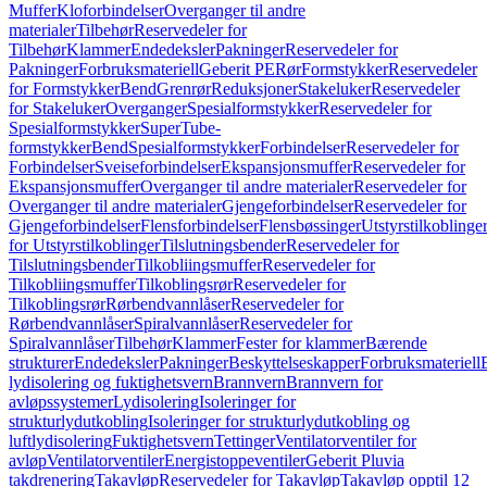
Muffer
Kloforbindelser
Overganger til andre
materialer
Tilbehør
Reservedeler for
Tilbehør
Klammer
Endedeksler
Pakninger
Reservedeler for
Pakninger
Forbruksmateriell
Geberit PE
Rør
Formstykker
Reservedeler
for Formstykker
Bend
Grenrør
Reduksjoner
Stakeluker
Reservedeler
for Stakeluker
Overganger
Spesialformstykker
Reservedeler for
Spesialformstykker
SuperTube-
formstykker
Bend
Spesialformstykker
Forbindelser
Reservedeler for
Forbindelser
Sveiseforbindelser
Ekspansjonsmuffer
Reservedeler for
Ekspansjonsmuffer
Overganger til andre materialer
Reservedeler for
Overganger til andre materialer
Gjengeforbindelser
Reservedeler for
Gjengeforbindelser
Flensforbindelser
Flensbøssinger
Utstyrstilkoblinge
for Utstyrstilkoblinger
Tilslutningsbender
Reservedeler for
Tilslutningsbender
Tilkobliingsmuffer
Reservedeler for
Tilkobliingsmuffer
Tilkoblingsrør
Reservedeler for
Tilkoblingsrør
Rørbendvannlåser
Reservedeler for
Rørbendvannlåser
Spiralvannlåser
Reservedeler for
Spiralvannlåser
Tilbehør
Klammer
Fester for klammer
Bærende
strukturer
Endedeksler
Pakninger
Beskyttelseskapper
Forbruksmateriell
lydisolering og fuktighetsvern
Brannvern
Brannvern for
avløpssystemer
Lydisolering
Isoleringer for
strukturlydutkobling
Isoleringer for strukturlydutkobling og
luftlydisolering
Fuktighetsvern
Tettinger
Ventilatorventiler for
avløp
Ventilatorventiler
Energistoppeventiler
Geberit Pluvia
takdrenering
Takavløp
Reservedeler for Takavløp
Takavløp opptil 12