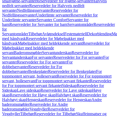
små
Hjørne-servanter
Reservedeler for Hjørne-servanter
Halvveis
nedfelt servanter
Reservedeler for Halvveis nedfelt
servanter
Nedfellingsservanter
Reservedeler for
Nedfellingsservanter
Underlimte servanter
Reservedeler for
Underlimte servanter
Servanter Comfort
Servanter for
barn
Reservedeler for Servanter for barn
Servantområder
Reservedeler
for
Servantområder
Tilbehør
Avløpsdeksel
Festemateriell
Dekorblending
Mø
med håndvask
Reservedeler for Møbelpakker med
håndvask
Møbelpakker med heldekkende servant
Reservedeler for
Møbelpakker med heldekkende
servant
Baderomsmøbler
Servantunderskap
Reservedeler for
Servantunderskap
For servanter
Reservedeler for For servanter
For
servanter
Reservedeler for For servanter
For
dobbelservanter
Reservedeler for For
dobbelservanter
Benkeplater
Reservedeler for Benkeplater
For
toppmontert servant, bolleservant
Reservedeler for For toppmontert
servant, bolleservant
For toppmontert servant firkantet
Reservedeler
for For toppmontert servant firkantet
Sideskap
Reservedeler for
Sideskap
Lave sideskap
Reservedeler for Lave sideskap
Høye
skap
Reservedeler for Høye skap
Halvhøyt skap
Reservedeler for
Halvhøyt skap
Hengeskap
Reservedeler for Hengeskap
Andre
baderomsmøbler
Reservedeler for Andre
baderomsmøbler
Vegghyller
Reservedeler for
Vegghyller
Tilbehør
Reservedeler for Tilbehør
Skuffeinnsatser og