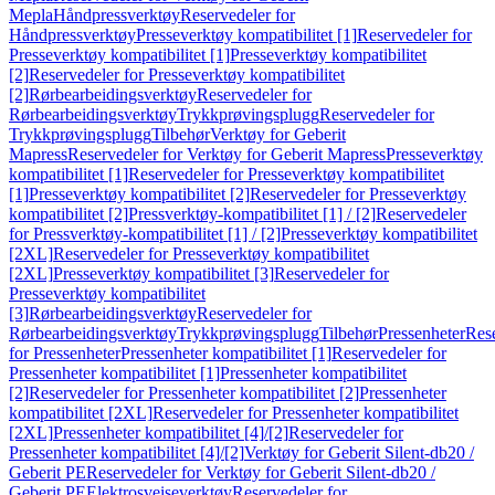
Mepla
Håndpressverktøy
Reservedeler for
Håndpressverktøy
Presseverktøy kompatibilitet [1]
Reservedeler for
Presseverktøy kompatibilitet [1]
Presseverktøy kompatibilitet
[2]
Reservedeler for Presseverktøy kompatibilitet
[2]
Rørbearbeidingsverktøy
Reservedeler for
Rørbearbeidingsverktøy
Trykkprøvingsplugg
Reservedeler for
Trykkprøvingsplugg
Tilbehør
Verktøy for Geberit
Mapress
Reservedeler for Verktøy for Geberit Mapress
Presseverktøy
kompatibilitet [1]
Reservedeler for Presseverktøy kompatibilitet
[1]
Presseverktøy kompatibilitet [2]
Reservedeler for Presseverktøy
kompatibilitet [2]
Pressverktøy-kompatibilitet [1] / [2]
Reservedeler
for Pressverktøy-kompatibilitet [1] / [2]
Presseverktøy kompatibilitet
[2XL]
Reservedeler for Presseverktøy kompatibilitet
[2XL]
Presseverktøy kompatibilitet [3]
Reservedeler for
Presseverktøy kompatibilitet
[3]
Rørbearbeidingsverktøy
Reservedeler for
Rørbearbeidingsverktøy
Trykkprøvingsplugg
Tilbehør
Pressenheter
Res
for Pressenheter
Pressenheter kompatibilitet [1]
Reservedeler for
Pressenheter kompatibilitet [1]
Pressenheter kompatibilitet
[2]
Reservedeler for Pressenheter kompatibilitet [2]
Pressenheter
kompatibilitet [2XL]
Reservedeler for Pressenheter kompatibilitet
[2XL]
Pressenheter kompatibilitet [4]/[2]
Reservedeler for
Pressenheter kompatibilitet [4]/[2]
Verktøy for Geberit Silent-db20 /
Geberit PE
Reservedeler for Verktøy for Geberit Silent-db20 /
Geberit PE
Elektrosveiseverktøy
Reservedeler for