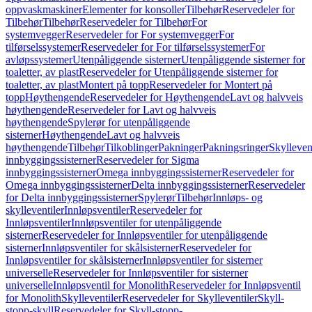
oppvaskmaskiner
Elementer for konsoller
Tilbehør
Reservedeler for
Tilbehør
Tilbehør
Reservedeler for Tilbehør
For
systemvegger
Reservedeler for For systemvegger
For
tilførselssystemer
Reservedeler for For tilførselssystemer
For
avløpssystemer
Utenpåliggende sisterner
Utenpåliggende sisterner for
toaletter, av plast
Reservedeler for Utenpåliggende sisterner for
toaletter, av plast
Montert på topp
Reservedeler for Montert på
topp
Høythengende
Reservedeler for Høythengende
Lavt og halvveis
høythengende
Reservedeler for Lavt og halvveis
høythengende
Spylerør for utenpåliggende
sisterner
Høythengende
Lavt og halvveis
høythengende
Tilbehør
Tilkoblinger
Pakninger
Pakningsringer
Skylleven
innbyggingssisterner
Reservedeler for Sigma
innbyggingssisterner
Omega innbyggingssisterner
Reservedeler for
Omega innbyggingssisterner
Delta innbyggingssisterner
Reservedeler
for Delta innbyggingssisterner
Spylerør
Tilbehør
Innløps- og
skylleventiler
Innløpsventiler
Reservedeler for
Innløpsventiler
Innløpsventiler for utenpåliggende
sisterner
Reservedeler for Innløpsventiler for utenpåliggende
sisterner
Innløpsventiler for skålsisterner
Reservedeler for
Innløpsventiler for skålsisterner
Innløpsventiler for sisterner
universelle
Reservedeler for Innløpsventiler for sisterner
universelle
Innløpsventil for Monolith
Reservedeler for Innløpsventil
for Monolith
Skylleventiler
Reservedeler for Skylleventiler
Skyll-
stopp-skyll
Reservedeler for Skyll-stopp-