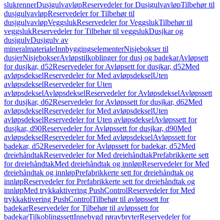
slukrenner
Dusjgulvavløp
Reservedeler for Dusjgulvavløp
Tilbehør til
dusjgulvavløp
Reservedeler for Tilbehør til
dusjgulvavløp
Veggsluk
Reservedeler for Veggsluk
Tilbehør til
veggsluk
Reservedeler for Tilbehør til veggsluk
Dusjkar og
dusjgulv
Dusjgulv av
mineralmateriale
Innbyggingselementer
Nisjebokser til
dusjer
Nisjebokser
Avløpstilkoblinger for dusj og badekar
Avløpsett
for dusjkar, d52
Reservedeler for Avløpsett for dusjkar, d52
Med
avløpsdeksel
Reservedeler for Med avløpsdeksel
Uten
avløpsdeksel
Reservedeler for Uten
avløpsdeksel
Avløpsdeksel
Reservedeler for Avløpsdeksel
Avløpssett
for dusjkar, d62
Reservedeler for Avløpssett for dusjkar, d62
Med
avløpsdeksel
Reservedeler for Med avløpsdeksel
Uten
avløpsdeksel
Reservedeler for Uten avløpsdeksel
Avløpssett for
dusjkar, d90
Reservedeler for Avløpssett for dusjkar, d90
Med
avløpsdeksel
Reservedeler for Med avløpsdeksel
Avløpssett for
badekar, d52
Reservedeler for Avløpssett for badekar, d52
Med
dreiehåndtak
Reservedeler for Med dreiehåndtak
Prefabrikkerte sett
for dreiehåndtak
Med dreiehåndtak og innløp
Reservedeler for Med
dreiehåndtak og innløp
Prefabrikkerte sett for dreiehåndtak og
innløp
Reservedeler for Prefabrikkerte sett for dreiehåndtak og
innløp
Med trykkaktivering PushControl
Reservedeler for Med
trykkaktivering PushControl
Tilbehør til avløpssett for
badekar
Reservedeler for Tilbehør til avløpssett for
badekar
Tilkoblingssett
Innebygd røravbryter
Reservedeler for