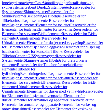
Innebygd røravbryter
T-rør
Vanntilkoplinger
Installasjons- og
skyllesystemer
Geberit Duofix
Systemvegger
Reservedeler for
Systemvegger
Skinnesystemer
Reservedeler for
Skinnesystemer
Bekledninger
Tilbehør
Reservedeler for
Tilbehør
Installasjonselementer
Reservedeler for
Installasjonselementer
Elementer for toaletter
Reservedeler for
Elementer for toaletter
Elementer for servanter
Reservedeler for
Elementer for servanter
Bidé-elementer
Reservedeler for Bidé-
elementer
Urinalelementer
Reservedeler for
Urinalelementer
Elementer for dusjer med veggavløp
Reservedeler
for Elementer for dusjer med veggavløp
Elementer for dusjer og
badekar
Elementer for konsoller
Tilbehør
Reservedeler for
Tilbehør
Geberit GIS
Systemvegger
Reservedeler for
Systemvegger
Skinnesystemer
Tilbehør for prefabrikerte
elementer
Reservedeler for Tilbehør for prefabrikerte
elementer
Tilbehør for
lydisolering
Bekledninger
Installasjonselementer
Reservedeler for
Installasjonselementer
Elementer for servanter
Reservedeler for
Elementer for servanter
Bidé-elementer
Reservedeler for Bidé-
elementer
Urinalelementer
Reservedeler for
Urinalelementer
Elementer for dusjer med veggavløp
Reservedeler
for Elementer for dusjer med veggavløp
Elementer for
dusjer
Elementer for armaturer og apparater
Reservedeler for
Elementer for armaturer og apparater
Elementer for vaske- og
oppvaskmaskiner
Reservedeler for Elementer for vaske- og