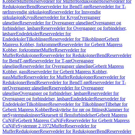
Kobber
Muffer
Reservedeler for Muffer
Reduksjoner
Reservedeler for
Reduksjoner
Bend
Reservedeler for Bend
T-rør
Reservedeler for T-
rør
Innvendig sirkulasjon
Reservedeler for Innvendig
sirkulasjon
Kryss
Reservedeler for Kryss
Overganger
uløselige
Reservedeler for Overganger uløselige
Overganger og
forbindelser, løsbare
Reservedeler for Overganger og forbindelser,
løsbare
Endedeksler
Reservedeler for
Endedeksler
Tilkoblinger
Reservedeler for Tilkoblinger
Geberit
Mapress Kobber, forkrommet
Reservedeler for Geberit Mapress
Kobber, forkrommet
Muffer
Reservedeler for
Muffer
Reduksjoner
Reservedeler for Reduksjoner
Bend
Reservedeler
for Bend
T-rør
Reservedeler for T-rør
Overganger
uløselige
Reservedeler for Overganger uløselige
Geberit Mapress
Kobber, gass
Reservedeler for Geberit Mapress Kobber,
gass
Muffer
Reservedeler for Muffer
Reduksjoner
Reservedeler for
Reduksjoner
Bend
Reservedeler for Bend
T-rør
Reservedeler for T-
rør
Overganger uløselige
Reservedeler for Overganger
uløselige
Overganger og forbindelser, løsbare
Reservedeler for
Overganger og forbindelser, løsbare
Endedeksler
Reservedeler for
Endedeksler
Tilkoblinger
Reservedeler for Tilkoblinger
Tilbehør for
Geberit Mapress Kobber
Beskyttelse for rør og fittings
Klammer for
rør
Systempakninger
Skruesett til flensforbindelser
Geberit Mapress
CuNiFe
Geberit Mapress CuNiFe
Reservedeler for Geberit Mapress
CuNiFe
Systemrør 2.1972
Muffer
Reservedeler for
Muffer
Reduksjoner
Reservedeler for Reduksjoner
Bend
Reservedeler