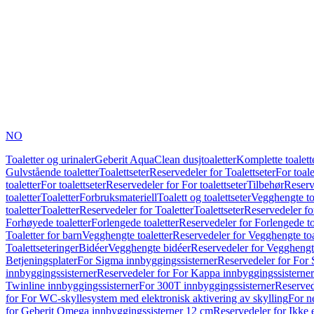
NO
Toaletter og urinaler
Geberit AquaClean dusjtoaletter
Komplette toalett
Gulvstående toaletter
Toalettseter
Reservedeler for Toalettseter
For toale
toaletter
For toalettseter
Reservedeler for For toalettseter
Tilbehør
Reserv
toaletter
Toaletter
Forbruksmateriell
Toalett og toalettseter
Vegghengte to
toaletter
Toaletter
Reservedeler for Toaletter
Toalettseter
Reservedeler for
Forhøyede toaletter
Forlengede toaletter
Reservedeler for Forlengede to
Toaletter for barn
Vegghengte toaletter
Reservedeler for Vegghengte toa
Toalettseteringer
Bidéer
Vegghengte bidéer
Reservedeler for Vegghengt
Betjeningsplater
For Sigma innbyggingssisterner
Reservedeler for For 
innbyggingssisterner
Reservedeler for For Kappa innbyggingssisterner
Twinline innbyggingssisterner
For 300T innbyggingssisterner
Reserved
for For WC-skyllesystem med elektronisk aktivering av skylling
For n
for Geberit Omega innbyggingssisterner 12 cm
Reservedeler for Ikke