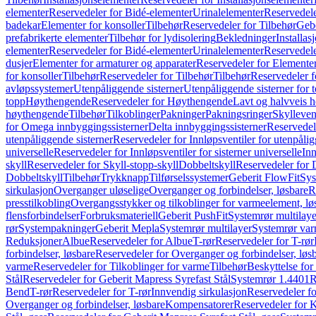
elementer
Reservedeler for Bidé-elementer
Urinalelementer
Reservedele
badekar
Elementer for konsoller
Tilbehør
Reservedeler for Tilbehør
Gebe
prefabrikerte elementer
Tilbehør for lydisolering
Bekledninger
Installas
elementer
Reservedeler for Bidé-elementer
Urinalelementer
Reservedele
dusjer
Elementer for armaturer og apparater
Reservedeler for Elementer
for konsoller
Tilbehør
Reservedeler for Tilbehør
Tilbehør
Reservedeler f
avløpssystemer
Utenpåliggende sisterner
Utenpåliggende sisterner for to
topp
Høythengende
Reservedeler for Høythengende
Lavt og halvveis 
høythengende
Tilbehør
Tilkoblinger
Pakninger
Pakningsringer
Skylleven
for Omega innbyggingssisterner
Delta innbyggingssisterner
Reservedel
utenpåliggende sisterner
Reservedeler for Innløpsventiler for utenpålig
universelle
Reservedeler for Innløpsventiler for sisterner universelle
Inn
skyll
Reservedeler for Skyll-stopp-skyll
Dobbeltskyll
Reservedeler for 
Dobbeltskyll
Tilbehør
Trykknapp
Tilførselssystemer
Geberit FlowFit
Sys
sirkulasjon
Overganger uløselige
Overganger og forbindelser, løsbare
R
presstilkobling
Overgangsstykker og tilkoblinger for varmeelement, lø
flensforbindelser
Forbruksmateriell
Geberit PushFit
Systemrør multilaye
rør
Systempakninger
Geberit Mepla
Systemrør multilayer
Systemrør var
Reduksjoner
Albue
Reservedeler for Albue
T-rør
Reservedeler for T-rør
forbindelser, løsbare
Reservedeler for Overganger og forbindelser, løs
varme
Reservedeler for Tilkoblinger for varme
Tilbehør
Beskyttelse for 
Stål
Reservedeler for Geberit Mapress Syrefast Stål
Systemrør 1.4401
R
Bend
T-rør
Reservedeler for T-rør
Innvendig sirkulasjon
Reservedeler fo
Overganger og forbindelser, løsbare
Kompensatorer
Reservedeler for 