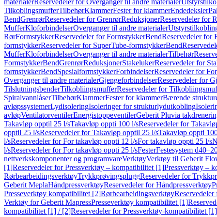
materialer
Reservedeler for Overganger til andre materialer
Utstyrstilko
Tilkoblingsmuffer
Tilbehør
Klammer
Fester for klammer
Endedeksler
Pa
Bend
Grenrør
Reservedeler for Grenrør
Reduksjoner
Reservedeler for 
Muffer
Kloforbindelser
Overganger til andre materialer
Utstyrstilkoblin
Rør
Formstykker
Reservedeler for Formstykker
Bend
Reservedeler for
formstykker
Reservedeler for SuperTube-formstykker
Bend
Reservedel
Muffer
Kloforbindelser
Overganger til andre materialer
Tilbehør
Reserve
Formstykker
Bend
Grenrør
Reduksjoner
Stakeluker
Reservedeler for St
formstykker
Bend
Spesialformstykker
Forbindelser
Reservedeler for For
Overganger til andre materialer
Gjengeforbindelser
Reservedeler for G
Tilslutningsbender
Tilkobliingsmuffer
Reservedeler for Tilkobliingsmuf
Spiralvannlåser
Tilbehør
Klammer
Fester for klammer
Bærende struktur
avløpssystemer
Lydisolering
Isoleringer for strukturlydutkobling
Isoleri
avløp
Ventilatorventiler
Energistoppeventiler
Geberit Pluvia takdreneri
Takavløp opptil 25 l/s
Takavløp oppti 100 l/s
Reservedeler for Takavløp
opptil 25 l/s
Reservedeler for Takavløp opptil 25 l/s
Takavløp oppti 100
l/s
Reservedeler for For takavløp oppti 12 l/s
For takavløp oppti 25 l/s
N
l/s
Reservedeler for For takavløp oppti 25 l/s
Fester
Festesystem d40–2
nettverkskomponenter og programvare
Verktøy
Verktøy til Geberit Flo
[1]
Reservedeler for Pressverktøy – kompatibilitet [1]
Pressverktøy – ko
Rørbearbeidingsverktøy
Trykkprøvingsplugg
Reservedeler for Trykkp
Geberit Mepla
Håndpressverktøy
Reservedeler for Håndpressverktøy
P
Presseverktøy kompatibilitet [2]
Rørbearbeidingsverktøy
Reservedeler 
Verktøy for Geberit Mapress
Presseverktøy kompatibilitet [1]
Reservede
kompatibilitet [1] / [2]
Reservedeler for Pressverktøy-kompatibilitet [1] 