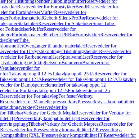
er for Tilslutningsbender
Tilkoblingsmuffer
Reservedeler for
mstykker
Reservedeler for Formstykker
Bend
Reservedeler for
eler for Forbindelser
Muffer
Reservedeler for
nger
Forbruksmateriell
Geberit Silent-Pro
Rør
Reservedeler for
duksjoner
Stakeluker
Reservedeler for Stakeluker
SuperTube-
or Forbindelser
Muffer
Reservedeler for
ninger
Forbruksmateriell
Geberit PE
Rør
Formstykker
Reservedeler for
kker
SuperTube-
nsjonsmuffer
Overganger til andre materialer
Reservedeler for
ervedeler for Utstyrstilkoblinger
Tilslutningsbender
Reservedeler for
rvedeler for Rørbendvannlåser
Spiralvannlåser
Reservedeler for
 lydisolering og fuktighetsvern
Brannvern
Brannvern for
Ventilatorventiler for
 for Takavløp opptil 12 l/s
Takavløp opptil 25 l/s
Reservedeler for
Takavløp opptil 12 l/s
Reservedeler for Takavløp opptil 12 l/s
Takavløp
edeler for Dampsperreelementer
For takavløp oppti 12
deler for For takavløp oppti 12 l/s
For takavløp oppti 25
Reservedeler for For takavløp
For fester
Verktøy,
Reservedeler for Manuelle pressverktøy
Pressverktøy – kompatibilitet
arbeidingsverktøy
Reservedeler for
for Tilbehør
Verktøy for Geberit Mepla
Reservedeler for Verktøy for
itet [1]
Presseverktøy kompatibilitet [2]
Reservedeler for
kprøvingsplugg
Tilbehør
Verktøy for Geberit Mapress
Reservedeler for
Reservedeler for Presseverktøy kompatibilitet [2]
Pressverktøy-
 kompatibilitet [2XL]
Presseverktøy kompatibilitet [3]
Reservedeler for