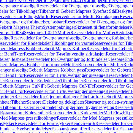
ør 1.4401
Reservedeler for Systemrør 1.4401
Rørnippel
Muffer
Reservede
verganger uløselige
Reservedeler for Overganger uløselige
Overganger o
eler for Tilkoblinger
Tilbehør til Geberit Mapress Syrefast Stål
Beskyttel
rvedeler for Fittings
Muffer
Reservedeler for Muffer
Reduksjoner
Reserv
verganger og forbindelser, løsbare
Reservedeler for Overganger og forb
 Geberit Mapress Therm
Systempakninger
Skruesett til flensforbindelser
K
emrør 1.0034
Systemrør 1.0215
Muffer
Reservedeler for Muffer
Reduksjo
selige
Reservedeler for Overganger uløselige
Overganger og forbindelser
servedeler for Endedeksler
Tilkoblinger for varme
Reservedeler for Tilk
berit Mapress Kobber
Geberit Mapress Kobber
Reservedeler for Geberi
for Bend
T-rør
Reservedeler for T-rør
Innvendig sirkulasjon
Reservedeler f
elser, løsbare
Reservedeler for Overganger og forbindelser, løsbare
Ende
eberit Mapress Kobber, forkrommet
Muffer
Reservedeler for Muffer
Redu
anger uløselige
Geberit Mapress Kobber, gass
Reservedeler for Geberit
for Bend
T-rør
Reservedeler for T-rør
Overganger uløselige
Reservedeler f
ler
Reservedeler for Endedeksler
Tilkoblinger
Reservedeler for Tilkoblin
Geberit Mapress CuNiFe
Geberit Mapress CuNiFe
Reservedeler for Ge
for Bend
T-rør
Reservedeler for T-rør
Overganger uløselige
Reservedeler f
øringer
Reservedeler for Gjennomføringer
Tilbehør for Geberit Mapre
nheter
Tilbehør
Sensorer
Deksler og dekkplater
Sisterner og toalett-styri
er
Tilbehør til sisterner og toalett-styringer med hygienespyling
Reservedel
Rørarmaturer
Kuleventiler
Reservedeler for Kuleventiler
Med FlowFit pr
Med Mapress presstilkoblinger
Reservedeler for Med Mapress presstilko
stykker
Reservedeler for Formstykker
Bend
Grenrør
Reservedeler for Gr
bindelser
Sveiseforbindelser
Ekspansjonsmuffer
Reservedeler for Ekspa