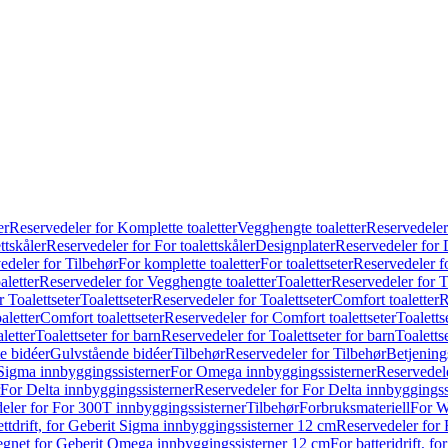
er
Reservedeler for Komplette toaletter
Vegghengte toaletter
Reservedeler
ttskåler
Reservedeler for For toalettskåler
Designplater
Reservedeler for 
edeler for Tilbehør
For komplette toaletter
For toalettseter
Reservedeler fo
aletter
Reservedeler for Vegghengte toaletter
Toaletter
Reservedeler for T
 Toalettseter
Toalettseter
Reservedeler for Toalettseter
Comfort toaletter
R
aletter
Comfort toalettseter
Reservedeler for Comfort toalettseter
Toaletts
letter
Toalettseter for barn
Reservedeler for Toalettseter for barn
Toaletts
e bidéer
Gulvstående bidéer
Tilbehør
Reservedeler for Tilbehør
Betjening
Sigma innbyggingssisterner
For Omega innbyggingssisterner
Reservedel
For Delta innbyggingssisterner
Reservedeler for For Delta innbyggingss
eler for For 300T innbyggingssisterner
Tilbehør
Forbruksmateriell
For W
ettdrift, for Geberit Sigma innbyggingssisterner 12 cm
Reservedeler for 
 egnet for Geberit Omega innbyggingssisterner 12 cm
For batteridrift, 