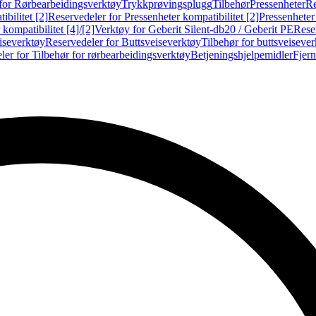
for Rørbearbeidingsverktøy
Trykkprøvingsplugg
Tilbehør
Pressenheter
Re
ibilitet [2]
Reservedeler for Pressenheter kompatibilitet [2]
Pressenheter
kompatibilitet [4]/[2]
Verktøy for Geberit Silent-db20 / Geberit PE
Reser
iseverktøy
Reservedeler for Buttsveiseverktøy
Tilbehør for buttsveiseve
ler for Tilbehør for rørbearbeidingsverktøy
Betjeningshjelpemidler
Fjern