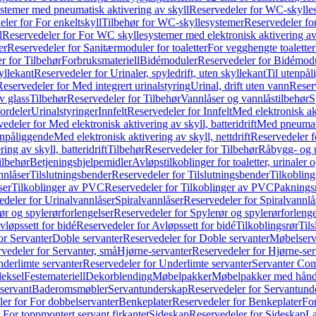
temer med pneumatisk aktivering av skyll
Reservedeler for WC-skylles
ler for For enkeltskyll
Tilbehør for WC-skyllesystemer
Reservedeler fo
l
Reservedeler for For WC skyllesystemer med elektronisk aktivering av
er
Reservedeler for Sanitærmoduler for toaletter
For vegghengte toaletter
r for Tilbehør
Forbruksmateriell
Bidémoduler
Reservedeler for Bidémod
kyllekant
Reservedeler for Urinaler, spyledrift, uten skyllekant
Til utenpål
Reservedeler for Med integrert urinalstyring
Urinal, drift uten vann
Reserv
v glass
Tilbehør
Reservedeler for Tilbehør
Vannlåser og vannlåstilbehør
S
ordeler
Urinalstyringer
Innfelt
Reservedeler for Innfelt
Med elektronisk akt
edeler for Med elektronisk aktivering av skyll, batteridrift
Med pneumati
enpåliggende
Med elektronisk aktivering av skyll, nettdrift
Reservedeler fo
ng av skyll, batteridrift
Tilbehør
Reservedeler for Tilbehør
Råbygg- og u
ilbehør
Betjeningshjelpemidler
Avløpstilkoblinger for toaletter, urinaler 
nnlåser
Tilslutningsbender
Reservedeler for Tilslutningsbender
Tilkobling
ser
Tilkoblinger av PVC
Reservedeler for Tilkoblinger av PVC
Paknings
edeler for Urinalvannlåser
Spiralvannlåser
Reservedeler for Spiralvannlå
ør og spylerørforlengelser
Reservedeler for Spylerør og spylerørforlenge
vløpssett for bidé
Reservedeler for Avløpssett for bidé
Tilkoblingsrør
Til
or Servanter
Doble servanter
Reservedeler for Doble servanter
Møbelserv
vedeler for Servanter, små
Hjørne-servanter
Reservedeler for Hjørne-ser
derlimte servanter
Reservedeler for Underlimte servanter
Servanter Com
eksel
Festemateriell
Dekorblending
Møbelpakker
Møbelpakker med hån
servant
Baderomsmøbler
Servantunderskap
Reservedeler for Servantund
er for For dobbelservanter
Benkeplater
Reservedeler for Benkeplater
For
 For toppmontert servant firkantet
Sideskap
Reservedeler for Sideskap
La