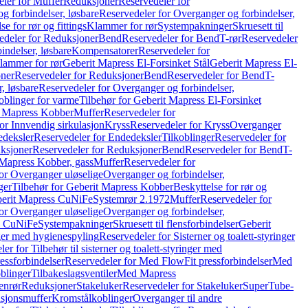
ler for Muffer
Reduksjoner
Reservedeler for
g forbindelser, løsbare
Reservedeler for Overganger og forbindelser,
se for rør og fittings
Klammer for rør
Systempakninger
Skruesett til
edeler for Reduksjoner
Bend
Reservedeler for Bend
T-rør
Reservedeler
indelser, løsbare
Kompensatorer
Reservedeler for
lammer for rør
Geberit Mapress El-Forsinket Stål
Geberit Mapress El-
ner
Reservedeler for Reduksjoner
Bend
Reservedeler for Bend
T-
, løsbare
Reservedeler for Overganger og forbindelser,
oblinger for varme
Tilbehør for Geberit Mapress El-Forsinket
t Mapress Kobber
Muffer
Reservedeler for
or Innvendig sirkulasjon
Kryss
Reservedeler for Kryss
Overganger
deksler
Reservedeler for Endedeksler
Tilkoblinger
Reservedeler for
ksjoner
Reservedeler for Reduksjoner
Bend
Reservedeler for Bend
T-
 Mapress Kobber, gass
Muffer
Reservedeler for
or Overganger uløselige
Overganger og forbindelser,
ger
Tilbehør for Geberit Mapress Kobber
Beskyttelse for rør og
berit Mapress CuNiFe
Systemrør 2.1972
Muffer
Reservedeler for
or Overganger uløselige
Overganger og forbindelser,
ss CuNiFe
Systempakninger
Skruesett til flensforbindelser
Geberit
nger med hygienespyling
Reservedeler for Sisterner og toalett-styringer
er for Tilbehør til sisterner og toalett-styringer med
essforbindelser
Reservedeler for Med FlowFit pressforbindelser
Med
blinger
Tilbakeslagsventiler
Med Mapress
enrør
Reduksjoner
Stakeluker
Reservedeler for Stakeluker
SuperTube-
nsjonsmuffer
Kromstålkoblinger
Overganger til andre