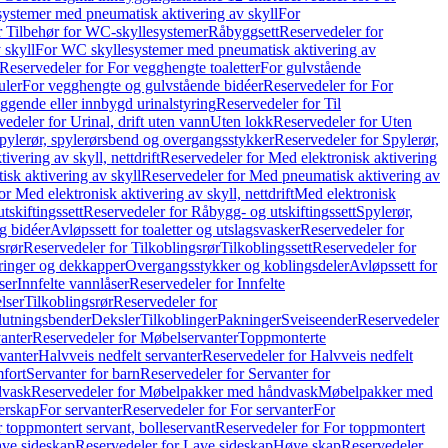
ystemer med pneumatisk aktivering av skyll
For
r Tilbehør for WC-skyllesystemer
Råbyggsett
Reservedeler for
 skyll
For WC skyllesystemer med pneumatisk aktivering av
Reservedeler for For vegghengte toaletter
For gulvstående
uler
For vegghengte og gulvstående bidéer
Reservedeler for For
iggende eller innbygd urinalstyring
Reservedeler for Til
edeler for Urinal, drift uten vann
Uten lokk
Reservedeler for Uten
pylerør, spylerørsbend og overgangsstykker
Reservedeler for Spylerør,
ivering av skyll, nettdrift
Reservedeler for Med elektronisk aktivering
sk aktivering av skyll
Reservedeler for Med pneumatisk aktivering av
r Med elektronisk aktivering av skyll, nettdrift
Med elektronisk
tskiftingssett
Reservedeler for Råbygg- og utskiftingssett
Spylerør,
og bidéer
Avløpssett for toaletter og utslagsvasker
Reservedeler for
srør
Reservedeler for Tilkoblingsrør
Tilkoblingssett
Reservedeler for
ringer og dekkapper
Overgangsstykker og koblingsdeler
Avløpssett for
ser
Innfelte vannlåser
Reservedeler for Innfelte
lser
Tilkoblingsrør
Reservedeler for
slutningsbender
Deksler
Tilkoblinger
Pakninger
Sveiseender
Reservedeler
anter
Reservedeler for Møbelservanter
Toppmonterte
vanter
Halvveis nedfelt servanter
Reservedeler for Halvveis nedfelt
fort
Servanter for barn
Reservedeler for Servanter for
dvask
Reservedeler for Møbelpakker med håndvask
Møbelpakker med
erskap
For servanter
Reservedeler for For servanter
For
 toppmontert servant, bolleservant
Reservedeler for For toppmontert
ve sideskap
Reservedeler for Lave sideskap
Høye skap
Reservedeler