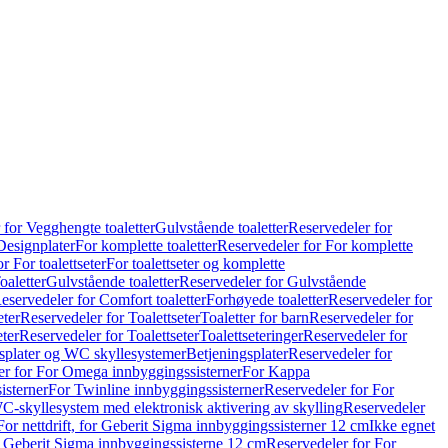
 for Vegghengte toaletter
Gulvstående toaletter
Reservedeler for
Designplater
For komplette toaletter
Reservedeler for For komplette
r For toalettseter
For toalettseter og komplette
oaletter
Gulvstående toaletter
Reservedeler for Gulvstående
eservedeler for Comfort toaletter
Forhøyede toaletter
Reservedeler for
eter
Reservedeler for Toalettseter
Toaletter for barn
Reservedeler for
eter
Reservedeler for Toalettseter
Toalettseteringer
Reservedeler for
splater og WC skyllesystemer
Betjeningsplater
Reservedeler for
er for For Omega innbyggingssisterner
For Kappa
isterner
For Twinline innbyggingssisterner
Reservedeler for For
C-skyllesystem med elektronisk aktivering av skylling
Reservedeler
For nettdrift, for Geberit Sigma innbyggingssisterner 12 cm
Ikke egnet
for Geberit Sigma innbyggingssisterne 12 cm
Reservedeler for For