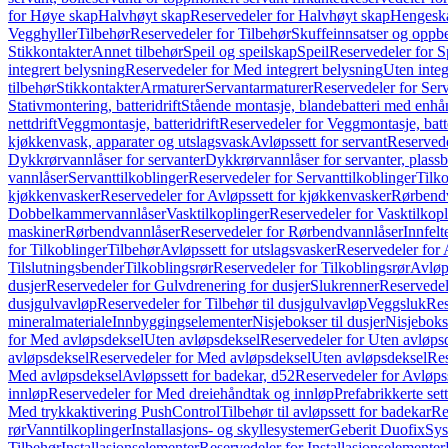
for Høye skap
Halvhøyt skap
Reservedeler for Halvhøyt skap
Hengesk
Vegghyller
Tilbehør
Reservedeler for Tilbehør
Skuffeinnsatser og oppb
Stikkontakter
Annet tilbehør
Speil og speilskap
Speil
Reservedeler for S
integrert belysning
Reservedeler for Med integrert belysning
Uten integ
tilbehør
Stikkontakter
Armaturer
Servantarmaturer
Reservedeler for Ser
Stativmontering, batteridrift
Stående montasje, blandebatteri med enh
nettdrift
Veggmontasje, batteridrift
Reservedeler for Veggmontasje, batte
kjøkkenvask, apparater og utslagsvask
Avløpssett for servant
Reservede
Dykkrørvannlåser for servanter
Dykkrørvannlåser for servanter, plass
vannlåser
Servanttilkoblinger
Reservedeler for Servanttilkoblinger
Tilko
kjøkkenvasker
Reservedeler for Avløpssett for kjøkkenvasker
Rørbend
Dobbelkammervannlåser
Vasktilkoplinger
Reservedeler for Vasktilkop
maskiner
Rørbendvannlåser
Reservedeler for Rørbendvannlåser
Innfelt
for Tilkoblinger
Tilbehør
Avløpssett for utslagsvasker
Reservedeler for 
Tilslutningsbender
Tilkoblingsrør
Reservedeler for Tilkoblingsrør
Avløp
dusjer
Reservedeler for Gulvdrenering for dusjer
Slukrenner
Reservedel
dusjgulvavløp
Reservedeler for Tilbehør til dusjgulvavløp
Veggsluk
Res
mineralmateriale
Innbyggingselementer
Nisjebokser til dusjer
Nisjeboks
for Med avløpsdeksel
Uten avløpsdeksel
Reservedeler for Uten avløps
avløpsdeksel
Reservedeler for Med avløpsdeksel
Uten avløpsdeksel
Res
Med avløpsdeksel
Avløpssett for badekar, d52
Reservedeler for Avløpss
innløp
Reservedeler for Med dreiehåndtak og innløp
Prefabrikkerte set
Med trykkaktivering PushControl
Tilbehør til avløpssett for badekar
Re
rør
Vanntilkoplinger
Installasjons- og skyllesystemer
Geberit Duofix
Sys
Tilbehør
Installasjonselementer
Reservedeler for Installasjonselementer