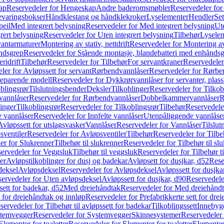
ap
Reservedeler for Hengeskap
Andre baderomsmøbler
Reservedeler fo
evaringsbokser
Håndklestang og håndklekroker
Lyselementer
Hendler
Set
peil
Med integrert belysning
Reservedeler for Med integrert belysning
Ute
rert belysning
Reservedeler for Uten integrert belysning
Tilbehør
Lysele
vantarmaturer
Montering av stativ, nettdrift
Reservedeler for Montering av s
åndsgrep
Reservedeler for Stående montasje, blandebatteri med enhånds
ridrift
Tilbehør
Reservedeler for Tilbehør
For servantkraner
Reservedeler
ler for Avløpssett for servant
Rørbendvannlåser
Reservedeler for Rørbe
beparende modell
Reservedeler for Dykkrørvannlåser for servanter, pla
blingsrør
Tilslutningsbender
Deksler
Tilkoblinger
Reservedeler for Tilkob
vannlåser
Reservedeler for Rørbendvannlåser
Dobbelkammervannlåser
R
linger
Tilkoblingsrør
Reservedeler for Tilkoblingsrør
Tilbehør
Reservedele
e vannlåser
Reservedeler for Innfelte vannlåser
Utenpåliggende vannlåse
Avløpssett for utslagsvasker
Vannlåser
Reservedeler for Vannlåser
Tilslu
sventiler
Reservedeler for Avløpsventiler
Tilbehør
Reservedeler for Tilbe
er for Slukrenner
Tilbehør til slukrenner
Reservedeler for Tilbehør til sl
ervedeler for Veggsluk
Tilbehør til veggsluk
Reservedeler for Tilbehør t
er
Avløpstilkoblinger for dusj og badekar
Avløpsett for dusjkar, d52
Rese
deksel
Avløpsdeksel
Reservedeler for Avløpsdeksel
Avløpssett for dusjka
ervedeler for Uten avløpsdeksel
Avløpssett for dusjkar, d90
Reservedeler
ett for badekar, d52
Med dreiehåndtak
Reservedeler for Med dreiehånd
t for dreiehåndtak og innløp
Reservedeler for Prefabrikkerte sett for dre
servedeler for Tilbehør til avløpssett for badekar
Tilkoblingssett
Innebygd
temvegger
Reservedeler for Systemvegger
Skinnesystemer
Reservedeler
Elementer for toaletter
Reservedeler for Elementer for toaletter
Elementer