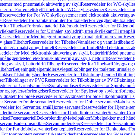
temer med pneumatisk aktivering av skyll
Reservedeler for WC-skylles
ler for For enkeltskyll
Tilbehør for WC-skyllesystemer
Reservedeler fo
l
Reservedeler for For WC skyllesystemer med elektronisk aktivering av
er
Reservedeler for Sanitærmoduler for toaletter
For vegghengte toaletter
r for Tilbehør
Forbruksmateriell
Bidémoduler
Reservedeler for Bidémod
kyllekant
Reservedeler for Urinaler, spyledrift, uten skyllekant
Til utenpål
Reservedeler for Med integrert urinalstyring
Urinal, drift uten vann
Reserv
v glass
Tilbehør
Reservedeler for Tilbehør
Vannlåser og vannlåstilbehør
S
ordeler
Urinalstyringer
Innfelt
Reservedeler for Innfelt
Med elektronisk akt
edeler for Med elektronisk aktivering av skyll, batteridrift
Med pneumati
enpåliggende
Med elektronisk aktivering av skyll, nettdrift
Reservedeler fo
ng av skyll, batteridrift
Tilbehør
Reservedeler for Tilbehør
Råbygg- og u
ilbehør
Betjeningshjelpemidler
Avløpstilkoblinger for toaletter, urinaler 
nnlåser
Tilslutningsbender
Reservedeler for Tilslutningsbender
Tilkobling
ser
Tilkoblinger av PVC
Reservedeler for Tilkoblinger av PVC
Paknings
edeler for Urinalvannlåser
Spiralvannlåser
Reservedeler for Spiralvannlå
ør og spylerørforlengelser
Reservedeler for Spylerør og spylerørforlenge
vløpssett for bidé
Reservedeler for Avløpssett for bidé
Tilkoblingsrør
Til
or Servanter
Doble servanter
Reservedeler for Doble servanter
Møbelserv
vedeler for Servanter, små
Hjørne-servanter
Reservedeler for Hjørne-ser
derlimte servanter
Reservedeler for Underlimte servanter
Servanter Com
eksel
Festemateriell
Dekorblending
Møbelpakker
Møbelpakker med hån
servant
Baderomsmøbler
Servantunderskap
Reservedeler for Servantund
er for For dobbelservanter
Benkeplater
Reservedeler for Benkeplater
For
 For toppmontert servant firkantet
Sideskap
Reservedeler for Sideskap
La