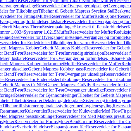
ør 1.4401
Reservedeler for Systemrør 1.4401
Rørnippel
Muffer
Reservede
verganger uløselige
Reservedeler for Overganger uløselige
Overganger o
eler for Tilkoblinger
Tilbehør til Geberit Mapress Syrefast Stål
Beskyttel
rvedeler for Fittings
Muffer
Reservedeler for Muffer
Reduksjoner
Reserv
verganger og forbindelser, løsbare
Reservedeler for Overganger og forb
 Geberit Mapress Therm
Systempakninger
Skruesett til flensforbindelser
K
emrør 1.0034
Systemrør 1.0215
Muffer
Reservedeler for Muffer
Reduksjo
selige
Reservedeler for Overganger uløselige
Overganger og forbindelser
servedeler for Endedeksler
Tilkoblinger for varme
Reservedeler for Tilk
berit Mapress Kobber
Geberit Mapress Kobber
Reservedeler for Geberi
for Bend
T-rør
Reservedeler for T-rør
Innvendig sirkulasjon
Reservedeler f
elser, løsbare
Reservedeler for Overganger og forbindelser, løsbare
Ende
eberit Mapress Kobber, forkrommet
Muffer
Reservedeler for Muffer
Redu
anger uløselige
Geberit Mapress Kobber, gass
Reservedeler for Geberit
for Bend
T-rør
Reservedeler for T-rør
Overganger uløselige
Reservedeler f
ler
Reservedeler for Endedeksler
Tilkoblinger
Reservedeler for Tilkoblin
Geberit Mapress CuNiFe
Geberit Mapress CuNiFe
Reservedeler for Ge
for Bend
T-rør
Reservedeler for T-rør
Overganger uløselige
Reservedeler f
øringer
Reservedeler for Gjennomføringer
Tilbehør for Geberit Mapre
nheter
Tilbehør
Sensorer
Deksler og dekkplater
Sisterner og toalett-styri
er
Tilbehør til sisterner og toalett-styringer med hygienespyling
Reservedel
Rørarmaturer
Kuleventiler
Reservedeler for Kuleventiler
Med FlowFit pr
Med Mapress presstilkoblinger
Reservedeler for Med Mapress presstilko
stykker
Reservedeler for Formstykker
Bend
Grenrør
Reservedeler for Gr
bindelser
Sveiseforbindelser
Ekspansjonsmuffer
Reservedeler for Ekspa