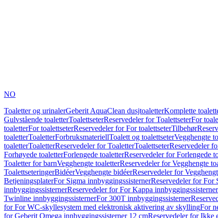
NO
Toaletter og urinaler
Geberit AquaClean dusjtoaletter
Komplette toalett
Gulvstående toaletter
Toalettseter
Reservedeler for Toalettseter
For toale
toaletter
For toalettseter
Reservedeler for For toalettseter
Tilbehør
Reserv
toaletter
Toaletter
Forbruksmateriell
Toalett og toalettseter
Vegghengte to
toaletter
Toaletter
Reservedeler for Toaletter
Toalettseter
Reservedeler for
Forhøyede toaletter
Forlengede toaletter
Reservedeler for Forlengede to
Toaletter for barn
Vegghengte toaletter
Reservedeler for Vegghengte toa
Toalettseteringer
Bidéer
Vegghengte bidéer
Reservedeler for Vegghengt
Betjeningsplater
For Sigma innbyggingssisterner
Reservedeler for For 
innbyggingssisterner
Reservedeler for For Kappa innbyggingssisterner
Twinline innbyggingssisterner
For 300T innbyggingssisterner
Reserved
for For WC-skyllesystem med elektronisk aktivering av skylling
For n
for Geberit Omega innbyggingssisterner 12 cm
Reservedeler for Ikke