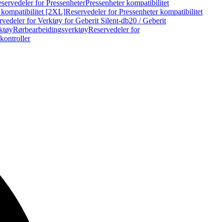
servedeler for Pressenheter
Pressenheter kompatibilitet
 kompatibilitet [2XL]
Reservedeler for Pressenheter kompatibilitet
vedeler for Verktøy for Geberit Silent-db20 / Geberit
rktøy
Rørbearbeidingsverktøy
Reservedeler for
kontroller