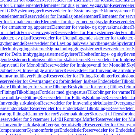
r for Urinalelementer
Elementer for dusjer med veggavløp
Reservedeler
rit GIS
Systemvegger
Reservedeler for Systemvegger
Skinnesystemer
Ti
jonselementer
Reservedeler for Installasjonselementer
Elementer for serv
r for Urinalelementer
Elementer for dusjer med veggavløp
Reservedeler
 for armaturer og apparater
Elementer for vaske- og oppvaskmaskiner
R
or Tilbehør
For systemvegger
Reservedeler for For systemvegger
For til
aletter, av plast
Reservedeler for Utenpåliggende sisterner for toaletter, 
høythengende
Reservedeler for Lavt og halvveis høythengende
Spylerør 
tiler
Innbyggingssisterner
Sigma innbyggingssisterner
Reservedeler for 
er for Delta innbyggingssisterner
Spylerør
Tilbehør
Innløps- og skylleven
gende sisterner
Innløpsventiler for skålsisterner
Reservedeler for Innløpsve
løpsventil for Monolith
Reservedeler for Innløpsventil for Monolith
Skyl
Dobbeltskyll
Innvendige armaturer
Reservedeler for Innvendige armature
temrør multilayer
Fittings
Reservedeler for Fittings
Koblinger
Reduksjone
eservedeler for Overganger og forbindelser, løsbare
Endedeksler
Tilkobl
sbare
Tilkoblinger for varme
Tilbehør
Beskyttelse for rør og fittings
Tetnin
r
Fittings
Tilkoblinger
Fordeler med gjengestuss
Tilkoblinger for varme
Ti
me multilayer
Fittings
Reservedeler for Fittings
Koblinger
Reservedeler f
Innvendig sirkulasjon
Reservedeler for Innvendig sirkulasjon
Overganger
bare
Endedeksler
Reservedeler for Endedeksler
Tilkoblinger
Reservedeler 
rør og fittings
Klammer for rør
Systempakninger
Skruesett til flensforbin
eservedeler for Systemrør 1.4401
Rørnippel
Muffer
Reservedeler for Mu
r Innvendig sirkulasjon
Overganger uløselige
Reservedeler for Overgang
Kompensatorer
Gjennomføringer
Endedeksler
Reservedeler for Endedeksl