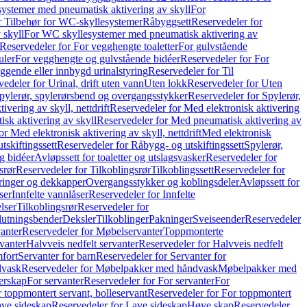
ystemer med pneumatisk aktivering av skyll
For
r Tilbehør for WC-skyllesystemer
Råbyggsett
Reservedeler for
 skyll
For WC skyllesystemer med pneumatisk aktivering av
Reservedeler for For vegghengte toaletter
For gulvstående
uler
For vegghengte og gulvstående bidéer
Reservedeler for For
iggende eller innbygd urinalstyring
Reservedeler for Til
edeler for Urinal, drift uten vann
Uten lokk
Reservedeler for Uten
pylerør, spylerørsbend og overgangsstykker
Reservedeler for Spylerør,
ivering av skyll, nettdrift
Reservedeler for Med elektronisk aktivering
sk aktivering av skyll
Reservedeler for Med pneumatisk aktivering av
r Med elektronisk aktivering av skyll, nettdrift
Med elektronisk
tskiftingssett
Reservedeler for Råbygg- og utskiftingssett
Spylerør,
og bidéer
Avløpssett for toaletter og utslagsvasker
Reservedeler for
srør
Reservedeler for Tilkoblingsrør
Tilkoblingssett
Reservedeler for
ringer og dekkapper
Overgangsstykker og koblingsdeler
Avløpssett for
ser
Innfelte vannlåser
Reservedeler for Innfelte
lser
Tilkoblingsrør
Reservedeler for
slutningsbender
Deksler
Tilkoblinger
Pakninger
Sveiseender
Reservedeler
anter
Reservedeler for Møbelservanter
Toppmonterte
vanter
Halvveis nedfelt servanter
Reservedeler for Halvveis nedfelt
fort
Servanter for barn
Reservedeler for Servanter for
dvask
Reservedeler for Møbelpakker med håndvask
Møbelpakker med
erskap
For servanter
Reservedeler for For servanter
For
 toppmontert servant, bolleservant
Reservedeler for For toppmontert
ve sideskap
Reservedeler for Lave sideskap
Høye skap
Reservedeler