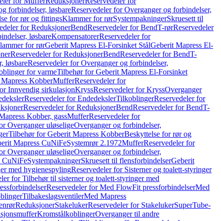
ler for Muffer
Reduksjoner
Reservedeler for
g forbindelser, løsbare
Reservedeler for Overganger og forbindelser,
se for rør og fittings
Klammer for rør
Systempakninger
Skruesett til
edeler for Reduksjoner
Bend
Reservedeler for Bend
T-rør
Reservedeler
indelser, løsbare
Kompensatorer
Reservedeler for
lammer for rør
Geberit Mapress El-Forsinket Stål
Geberit Mapress El-
ner
Reservedeler for Reduksjoner
Bend
Reservedeler for Bend
T-
, løsbare
Reservedeler for Overganger og forbindelser,
oblinger for varme
Tilbehør for Geberit Mapress El-Forsinket
t Mapress Kobber
Muffer
Reservedeler for
or Innvendig sirkulasjon
Kryss
Reservedeler for Kryss
Overganger
deksler
Reservedeler for Endedeksler
Tilkoblinger
Reservedeler for
ksjoner
Reservedeler for Reduksjoner
Bend
Reservedeler for Bend
T-
 Mapress Kobber, gass
Muffer
Reservedeler for
or Overganger uløselige
Overganger og forbindelser,
ger
Tilbehør for Geberit Mapress Kobber
Beskyttelse for rør og
berit Mapress CuNiFe
Systemrør 2.1972
Muffer
Reservedeler for
or Overganger uløselige
Overganger og forbindelser,
ss CuNiFe
Systempakninger
Skruesett til flensforbindelser
Geberit
nger med hygienespyling
Reservedeler for Sisterner og toalett-styringer
er for Tilbehør til sisterner og toalett-styringer med
essforbindelser
Reservedeler for Med FlowFit pressforbindelser
Med
blinger
Tilbakeslagsventiler
Med Mapress
enrør
Reduksjoner
Stakeluker
Reservedeler for Stakeluker
SuperTube-
nsjonsmuffer
Kromstålkoblinger
Overganger til andre