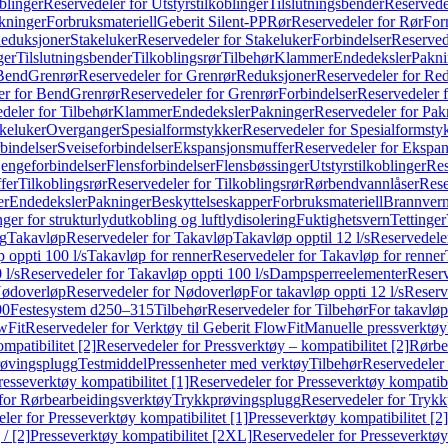
blinger
Reservedeler for Utstyrstilkoblinger
Tilslutningsbender
Reservedel
kninger
Forbruksmateriell
Geberit Silent-PP
Rør
Reservedeler for Rør
For
Reduksjoner
Stakeluker
Reservedeler for Stakeluker
Forbindelser
Reserved
ger
Tilslutningsbender
Tilkoblingsrør
Tilbehør
Klammer
Endedeksler
Pakni
 Bend
Grenrør
Reservedeler for Grenrør
Reduksjoner
Reservedeler for Re
er for Bend
Grenrør
Reservedeler for Grenrør
Forbindelser
Reservedeler f
deler for Tilbehør
Klammer
Endedeksler
Pakninger
Reservedeler for Pak
akeluker
Overganger
Spesialformstykker
Reservedeler for Spesialformsty
bindelser
Sveiseforbindelser
Ekspansjonsmuffer
Reservedeler for Ekspa
jengeforbindelser
Flensforbindelser
Flensbøssinger
Utstyrstilkoblinger
Res
fer
Tilkoblingsrør
Reservedeler for Tilkoblingsrør
Rørbendvannlåser
Rese
er
Endedeksler
Pakninger
Beskyttelseskapper
Forbruksmateriell
Brannvern,
nger for strukturlydutkobling og luftlydisolering
Fuktighetsvern
Tettinger
ng
Takavløp
Reservedeler for Takavløp
Takavløp opptil 12 l/s
Reservedeler
 oppti 100 l/s
Takavløp for renner
Reservedeler for Takavløp for renner
 l/s
Reservedeler for Takavløp oppti 100 l/s
Dampsperreelementer
Reserv
ødoverløp
Reservedeler for Nødoverløp
For takavløp oppti 12 l/s
Reserve
00
Festesystem d250–315
Tilbehør
Reservedeler for Tilbehør
For takavløp
wFit
Reservedeler for Verktøy til Geberit FlowFit
Manuelle pressverktøy
mpatibilitet [2]
Reservedeler for Pressverktøy – kompatibilitet [2]
Rørbe
røvingsplugg
Testmiddel
Pressenheter med verktøy
Tilbehør
Reservedeler 
resseverktøy kompatibilitet [1]
Reservedeler for Presseverktøy kompatibil
for Rørbearbeidingsverktøy
Trykkprøvingsplugg
Reservedeler for Tryk
ler for Presseverktøy kompatibilitet [1]
Presseverktøy kompatibilitet [2]
/ [2]
Presseverktøy kompatibilitet [2XL]
Reservedeler for Presseverktøy