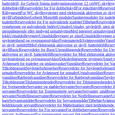
batteridrift, for Geberit Sigma innbyggingssisterne 12 cm
WC-skyllesys
dobbeltskyll
Reservedeler for For dobbeltskyll
For enkeltskyll
Reservede
Råbyggsett
For WC skyllesystemer med elektronisk aktivering av skyl
skyll
Forbindelser
Geberit Monolith moduler
Sanitærmoduler for toalett
toaletter
Reservedeler for For gulvstående toaletter
Tilbehør
Reservedele
vegghengte og gulvstående bidéer
Urinaler
Urinaler, spyledrift, uten s
utenpåliggende eller innbygd urinalstyring
Med integrert urinalstyring
lokk
Urinalskillevegger
Urinalskillevegger av plast
Urinalskillevegger a
spylerørsbend og overgangsstykker
Festemateriell
Avløpsventiler
Vannf
av skyll, nettdrift
Med elektronisk aktivering av skyll, batteridrift
Reserv
skyll
Basic
Reservedeler for Basic
Utenpåliggende
Reservedeler for Ut
aktivering av skyll, batteridrift
Reservedeler for Med elektronisk aktiveri
spylerørsbend og overgangsstykker
Deksler
Integrerte styringer
Annet t
Avløpssett for toaletter og utslagsvasker
Vannlåser
Reservedeler for Va
Tilkoblingssett
Spylerørforlengelser
Reservedeler for Spylerørforlengel
urinaler
Reservedeler for Avløpssett for urinaler
Urinalvannlåser
Reserv
vannlåser
Rørbendvannlåser
Reservedeler for Rørbendvannlåser
Spyler
Tilkoblingsrør
Tilslutningsbender
Reservedeler for Tilslutningsbender
A
for Sveiseender
Servanter og møbler
Servanter
Servanter
Reservedeler f
servanter
Reservedeler for Toppmonterte servanter
Servanter, små
Reser
servanter
Nedfellingsservanter
Reservedeler for Nedfellingsservanter
Un
barn
Servantområder
Reservedeler for Servantområder
Tilbehør
Avløpsd
heldekkende servant
Reservedeler for Møbelpakker med heldekkende 
servanter
Reservedeler for For servanter
For dobbelservanter
Reservedel
servant, bolleservant
For toppmontert servant firkantet
Reservedeler for