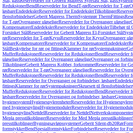
Stål, gass
Reservedeler for Geberit Mapress Syrefast Stål, gass
Systemr
Reduksjoner
Bend
Reservedeler for Bend
T-rør
Reservedeler for T-rør
O
løsbare
Endedeksler
Reservedeler for Endedeksler
Tilkoblinger
Reserved
flensforbindelser
Geberit Mapress Therm
Systemrør Therm
Fittings
Rese
for T-rør
Overganger uløselige
Reservedeler for Overganger uløselige
O
Kompensatorer
Endedeksler
Reservedeler for Endedeksler
Tilbehør til
Forsinket Stål
Reservedeler for Geberit Mapress El-Forsinket Stål
Syst
rør
Reservedeler for T-rør
Kryss
Reservedeler for Kryss
Overganger ulø
løsbare
Kompensatorer
Reservedeler for Kompensatorer
Endedeksler
Re
Stål
Beskyttelse for rør og fittings
Klammer for rør
Systempakninger
Ge
Muffer
Reduksjoner
Reservedeler for Reduksjoner
Bend
Reservedeler 
uløselige
Reservedeler for Overganger uløselige
Overganger og forbind
Tilkoblinger
Geberit Mapress Kobber, forkrommet
Reservedeler for G
rør
Reservedeler for T-rør
Overganger uløselige
Reservedeler for Overg
Muffer
Reduksjoner
Reservedeler for Reduksjoner
Bend
Reservedeler 
løsbare
Reservedeler for Overganger og forbindelser, løsbare
Endedeks
fittings
Klammer for rør
Systempakninger
Skruesett til flensforbindelser
Muffer
Reduksjoner
Reservedeler for Reduksjoner
Bend
Reservedeler 
løsbare
Reservedeler for Overganger og forbindelser, løsbare
Gjennomf
hygienesystem
Hygienespylerenheter
Reservedeler for Hygienespylere
med hygienespyling
Hygienemoduler
Reservedeler for Hygienemodul
hygienespyling
Nettdel
Reservedeler for Nettdel
Nettverkskomponenter
Mepla presstilkoblinger
Reservedeler for Med Mepla presstilkoblinger
presstilkoblinger
Bygningsavløpssystemer
Geberit Silent-db20
Rør
Form
formstykker
Bend
Spesialformstykker
Forbindelser
Reservedeler for For