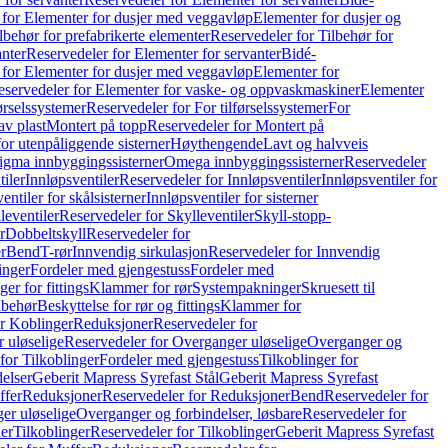
 for Elementer for dusjer med veggavløp
Elementer for dusjer og
lbehør for prefabrikerte elementer
Reservedeler for Tilbehør for
anter
Reservedeler for Elementer for servanter
Bidé-
 for Elementer for dusjer med veggavløp
Elementer for
eservedeler for Elementer for vaske- og oppvaskmaskiner
Elementer
førselssystemer
Reservedeler for For tilførselssystemer
For
av plast
Montert på topp
Reservedeler for Montert på
for utenpåliggende sisterner
Høythengende
Lavt og halvveis
Sigma innbyggingssisterner
Omega innbyggingssisterner
Reservedeler
tiler
Innløpsventiler
Reservedeler for Innløpsventiler
Innløpsventiler for
ntiler for skålsisterner
Innløpsventiler for sisterner
leventiler
Reservedeler for Skylleventiler
Skyll-stopp-
r
Dobbeltskyll
Reservedeler for
r
Bend
T-rør
Innvendig sirkulasjon
Reservedeler for Innvendig
inger
Fordeler med gjengestuss
Fordeler med
ger for fittings
Klammer for rør
Systempakninger
Skruesett til
lbehør
Beskyttelse for rør og fittings
Klammer for
or Koblinger
Reduksjoner
Reservedeler for
 uløselige
Reservedeler for Overganger uløselige
Overganger og
for Tilkoblinger
Fordeler med gjengestuss
Tilkoblinger for
delser
Geberit Mapress Syrefast Stål
Geberit Mapress Syrefast
ffer
Reduksjoner
Reservedeler for Reduksjoner
Bend
Reservedeler for
er uløselige
Overganger og forbindelser, løsbare
Reservedeler for
er
Tilkoblinger
Reservedeler for Tilkoblinger
Geberit Mapress Syrefast