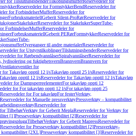
er for Tilslutningsbender
Tilkoblingsmuffer
Reservedeler for
mstykker
Reservedeler for Formstykker
Bend
Reservedeler for
eler for Forbindelser
Muffer
Reservedeler for
nger
Forbruksmateriell
Geberit Silent-Pro
Rør
Reservedeler for
duksjoner
Stakeluker
Reservedeler for Stakeluker
SuperTube-
or Forbindelser
Muffer
Reservedeler for
ninger
Forbruksmateriell
Geberit PE
Rør
Formstykker
Reservedeler for
kker
SuperTube-
nsjonsmuffer
Overganger til andre materialer
Reservedeler for
ervedeler for Utstyrstilkoblinger
Tilslutningsbender
Reservedeler for
rvedeler for Rørbendvannlåser
Spiralvannlåser
Reservedeler for
 lydisolering og fuktighetsvern
Brannvern
Brannvern for
Ventilatorventiler for
 for Takavløp opptil 12 l/s
Takavløp opptil 25 l/s
Reservedeler for
Takavløp opptil 12 l/s
Reservedeler for Takavløp opptil 12 l/s
Takavløp
edeler for Dampsperreelementer
For takavløp oppti 12
deler for For takavløp oppti 12 l/s
For takavløp oppti 25
Reservedeler for For takavløp
For fester
Verktøy,
Reservedeler for Manuelle pressverktøy
Pressverktøy – kompatibilitet
arbeidingsverktøy
Reservedeler for
for Tilbehør
Verktøy for Geberit Mepla
Reservedeler for Verktøy for
itet [1]
Presseverktøy kompatibilitet [2]
Reservedeler for
kprøvingsplugg
Tilbehør
Verktøy for Geberit Mapress
Reservedeler for
Reservedeler for Presseverktøy kompatibilitet [2]
Pressverktøy-
 kompatibilitet [2XL]
Presseverktøy kompatibilitet [3]
Reservedeler for