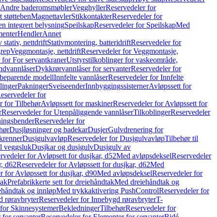
r Andre baderomsmøbler
Vegghyller
Reservedeler for
t støtteben
Magnettavler
Stikkontakter
Reservedeler for
n integrert belysning
Speilskap
Reservedeler for Speilskap
Med
menter
Hendler
Annet
tativ, nettdrift
Stativmontering, batteridrift
Reservedeler for
grep
Veggmontasje, nettdrift
Reservedeler for Veggmontasje,
 for For servantkraner
Utstyrstilkoblinger for vaskeområde,
ndvannlåser
Dykkrørvannlåser for servanter
Reservedeler for
ssbeparende modell
Innfelte vannlåser
Reservedeler for Innfelte
linger
Pakninger
Sveiseender
Innbyggingssisterner
Avløpssett for
eservedeler for
r for Tilbehør
Avløpssett for maskiner
Reservedeler for Avløpssett for
r
Reservedeler for Utenpåliggende vannlåser
Tilkoblinger
Reservedeler
tningsbender
Reservedeler for
hør
Dusjløsninger og badekar
Dusjer
Gulvdrenering for
ukrenner
Dusjgulvavløp
Reservedeler for Dusjgulvavløp
Tilbehør til
il veggsluk
Dusjkar og dusjgulv
Dusjgulv av
rvedeler for Avløpsett for dusjkar, d52
Med avløpsdeksel
Reservedeler
r, d62
Reservedeler for Avløpssett for dusjkar, d62
Med
 for Avløpssett for dusjkar, d90
Med avløpsdeksel
Reservedeler for
tak
Prefabrikkerte sett for dreiehåndtak
Med dreiehåndtak og
iehåndtak og innløp
Med trykkaktivering PushControl
Reservedeler for
 røravbryter
Reservedeler for Innebygd røravbryter
T-
 for Skinnesystemer
Bekledninger
Tilbehør
Reservedeler for
 for servanter
Reservedeler for Elementer for servanter
Bidé-