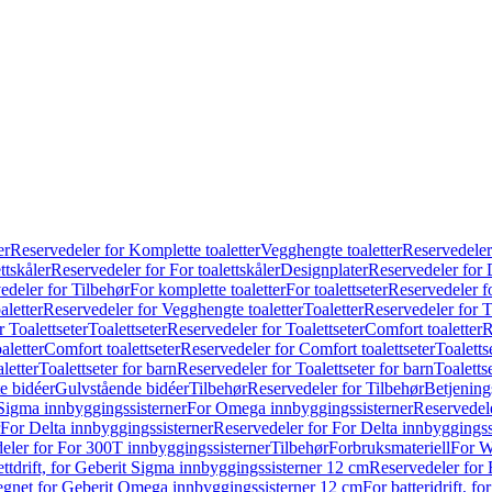
er
Reservedeler for Komplette toaletter
Vegghengte toaletter
Reservedeler
ttskåler
Reservedeler for For toalettskåler
Designplater
Reservedeler for 
edeler for Tilbehør
For komplette toaletter
For toalettseter
Reservedeler fo
aletter
Reservedeler for Vegghengte toaletter
Toaletter
Reservedeler for T
 Toalettseter
Toalettseter
Reservedeler for Toalettseter
Comfort toaletter
R
aletter
Comfort toalettseter
Reservedeler for Comfort toalettseter
Toaletts
letter
Toalettseter for barn
Reservedeler for Toalettseter for barn
Toaletts
e bidéer
Gulvstående bidéer
Tilbehør
Reservedeler for Tilbehør
Betjening
Sigma innbyggingssisterner
For Omega innbyggingssisterner
Reservedel
For Delta innbyggingssisterner
Reservedeler for For Delta innbyggingss
eler for For 300T innbyggingssisterner
Tilbehør
Forbruksmateriell
For W
ettdrift, for Geberit Sigma innbyggingssisterner 12 cm
Reservedeler for 
 egnet for Geberit Omega innbyggingssisterner 12 cm
For batteridrift, 