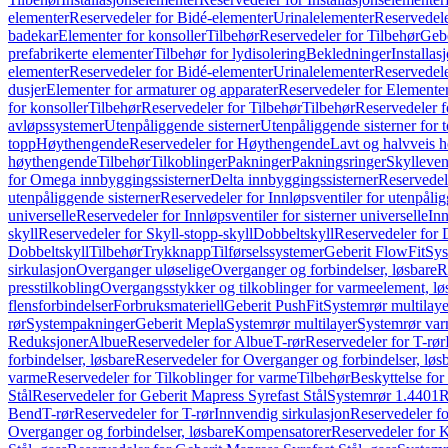
elementer
Reservedeler for Bidé-elementer
Urinalelementer
Reservedele
badekar
Elementer for konsoller
Tilbehør
Reservedeler for Tilbehør
Gebe
prefabrikerte elementer
Tilbehør for lydisolering
Bekledninger
Installas
elementer
Reservedeler for Bidé-elementer
Urinalelementer
Reservedele
dusjer
Elementer for armaturer og apparater
Reservedeler for Elementer
for konsoller
Tilbehør
Reservedeler for Tilbehør
Tilbehør
Reservedeler f
avløpssystemer
Utenpåliggende sisterner
Utenpåliggende sisterner for to
topp
Høythengende
Reservedeler for Høythengende
Lavt og halvveis 
høythengende
Tilbehør
Tilkoblinger
Pakninger
Pakningsringer
Skylleven
for Omega innbyggingssisterner
Delta innbyggingssisterner
Reservedel
utenpåliggende sisterner
Reservedeler for Innløpsventiler for utenpålig
universelle
Reservedeler for Innløpsventiler for sisterner universelle
Inn
skyll
Reservedeler for Skyll-stopp-skyll
Dobbeltskyll
Reservedeler for 
Dobbeltskyll
Tilbehør
Trykknapp
Tilførselssystemer
Geberit FlowFit
Sys
sirkulasjon
Overganger uløselige
Overganger og forbindelser, løsbare
R
presstilkobling
Overgangsstykker og tilkoblinger for varmeelement, lø
flensforbindelser
Forbruksmateriell
Geberit PushFit
Systemrør multilaye
rør
Systempakninger
Geberit Mepla
Systemrør multilayer
Systemrør var
Reduksjoner
Albue
Reservedeler for Albue
T-rør
Reservedeler for T-rør
forbindelser, løsbare
Reservedeler for Overganger og forbindelser, løs
varme
Reservedeler for Tilkoblinger for varme
Tilbehør
Beskyttelse for 
Stål
Reservedeler for Geberit Mapress Syrefast Stål
Systemrør 1.4401
R
Bend
T-rør
Reservedeler for T-rør
Innvendig sirkulasjon
Reservedeler fo
Overganger og forbindelser, løsbare
Kompensatorer
Reservedeler for 