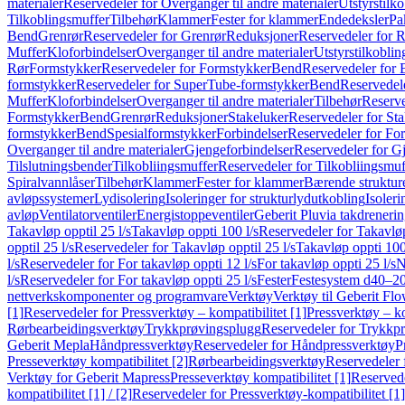
materialer
Reservedeler for Overganger til andre materialer
Utstyrstilko
Tilkoblingsmuffer
Tilbehør
Klammer
Fester for klammer
Endedeksler
Pa
Bend
Grenrør
Reservedeler for Grenrør
Reduksjoner
Reservedeler for 
Muffer
Kloforbindelser
Overganger til andre materialer
Utstyrstilkoblin
Rør
Formstykker
Reservedeler for Formstykker
Bend
Reservedeler for
formstykker
Reservedeler for SuperTube-formstykker
Bend
Reservedel
Muffer
Kloforbindelser
Overganger til andre materialer
Tilbehør
Reserve
Formstykker
Bend
Grenrør
Reduksjoner
Stakeluker
Reservedeler for St
formstykker
Bend
Spesialformstykker
Forbindelser
Reservedeler for For
Overganger til andre materialer
Gjengeforbindelser
Reservedeler for G
Tilslutningsbender
Tilkobliingsmuffer
Reservedeler for Tilkobliingsmuf
Spiralvannlåser
Tilbehør
Klammer
Fester for klammer
Bærende struktur
avløpssystemer
Lydisolering
Isoleringer for strukturlydutkobling
Isoleri
avløp
Ventilatorventiler
Energistoppeventiler
Geberit Pluvia takdreneri
Takavløp opptil 25 l/s
Takavløp oppti 100 l/s
Reservedeler for Takavløp
opptil 25 l/s
Reservedeler for Takavløp opptil 25 l/s
Takavløp oppti 100
l/s
Reservedeler for For takavløp oppti 12 l/s
For takavløp oppti 25 l/s
N
l/s
Reservedeler for For takavløp oppti 25 l/s
Fester
Festesystem d40–2
nettverkskomponenter og programvare
Verktøy
Verktøy til Geberit Flo
[1]
Reservedeler for Pressverktøy – kompatibilitet [1]
Pressverktøy – ko
Rørbearbeidingsverktøy
Trykkprøvingsplugg
Reservedeler for Trykkp
Geberit Mepla
Håndpressverktøy
Reservedeler for Håndpressverktøy
P
Presseverktøy kompatibilitet [2]
Rørbearbeidingsverktøy
Reservedeler 
Verktøy for Geberit Mapress
Presseverktøy kompatibilitet [1]
Reservede
kompatibilitet [1] / [2]
Reservedeler for Pressverktøy-kompatibilitet [1] 