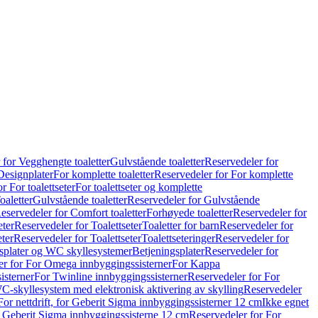
 for Vegghengte toaletter
Gulvstående toaletter
Reservedeler for
Designplater
For komplette toaletter
Reservedeler for For komplette
r For toalettseter
For toalettseter og komplette
oaletter
Gulvstående toaletter
Reservedeler for Gulvstående
eservedeler for Comfort toaletter
Forhøyede toaletter
Reservedeler for
eter
Reservedeler for Toalettseter
Toaletter for barn
Reservedeler for
eter
Reservedeler for Toalettseter
Toalettseteringer
Reservedeler for
splater og WC skyllesystemer
Betjeningsplater
Reservedeler for
er for For Omega innbyggingssisterner
For Kappa
isterner
For Twinline innbyggingssisterner
Reservedeler for For
C-skyllesystem med elektronisk aktivering av skylling
Reservedeler
For nettdrift, for Geberit Sigma innbyggingssisterner 12 cm
Ikke egnet
for Geberit Sigma innbyggingssisterne 12 cm
Reservedeler for For