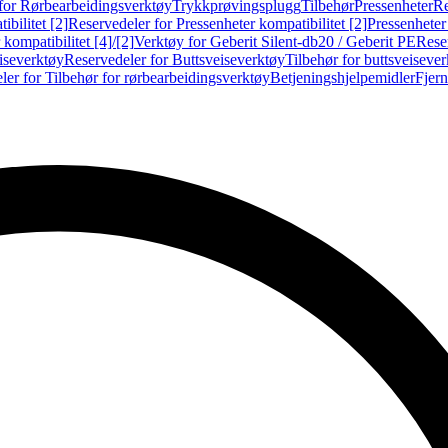
for Rørbearbeidingsverktøy
Trykkprøvingsplugg
Tilbehør
Pressenheter
Re
ibilitet [2]
Reservedeler for Pressenheter kompatibilitet [2]
Pressenheter
kompatibilitet [4]/[2]
Verktøy for Geberit Silent-db20 / Geberit PE
Reser
iseverktøy
Reservedeler for Buttsveiseverktøy
Tilbehør for buttsveiseve
ler for Tilbehør for rørbearbeidingsverktøy
Betjeningshjelpemidler
Fjern