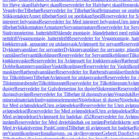
for Høye skap
Halvhøyt skap
Reservedeler for Halvhøyt skap
Hengesk
Vegghyller
Tilbehør
Reservedeler for Tilbehør
Skuffeinnsatser og oppb
Stikkontakter
Annet tilbehør
Speil og speilskap
Speil
Reservedeler for S
integrert belysning
Reservedeler for Med integrert belysning
Uten integ
tilbehør
Stikkontakter
Armaturer
Servantarmaturer
Reservedeler for Ser
Stativmontering, batteridrift
Stående montasje, blandebatteri med enh
nettdrift
Veggmontasje, batteridrift
Reservedeler for Veggmontasje, batte
kjøkkenvask, apparater og utslagsvask
Avløpssett for servant
Reservede
Dykkrørvannlåser for servanter
Dykkrørvannlåser for servanter, plass
vannlåser
Servanttilkoblinger
Reservedeler for Servanttilkoblinger
Tilko
kjøkkenvasker
Reservedeler for Avløpssett for kjøkkenvasker
Rørbend
Dobbelkammervannlåser
Vasktilkoplinger
Reservedeler for Vasktilkop
maskiner
Rørbendvannlåser
Reservedeler for Rørbendvannlåser
Innfelt
for Tilkoblinger
Tilbehør
Avløpssett for utslagsvasker
Reservedeler for 
Tilslutningsbender
Tilkoblingsrør
Reservedeler for Tilkoblingsrør
Avløp
dusjer
Reservedeler for Gulvdrenering for dusjer
Slukrenner
Reservedel
dusjgulvavløp
Reservedeler for Tilbehør til dusjgulvavløp
Veggsluk
Res
mineralmateriale
Innbyggingselementer
Nisjebokser til dusjer
Nisjeboks
for Med avløpsdeksel
Uten avløpsdeksel
Reservedeler for Uten avløps
avløpsdeksel
Reservedeler for Med avløpsdeksel
Uten avløpsdeksel
Res
Med avløpsdeksel
Avløpssett for badekar, d52
Reservedeler for Avløpss
innløp
Reservedeler for Med dreiehåndtak og innløp
Prefabrikkerte set
Med trykkaktivering PushControl
Tilbehør til avløpssett for badekar
Re
rør
Vanntilkoplinger
Installasjons- og skyllesystemer
Geberit Duofix
Sys
Tilbehør
Installasjonselementer
Reservedeler for Installasjonselementer