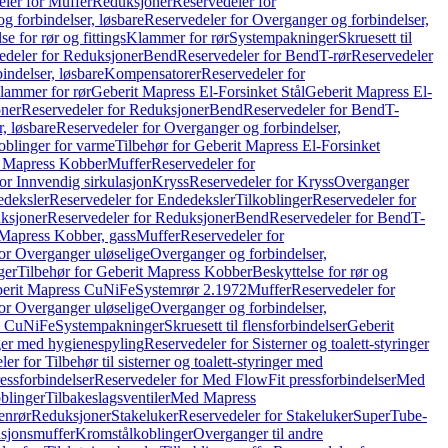
ler for Muffer
Reduksjoner
Reservedeler for
g forbindelser, løsbare
Reservedeler for Overganger og forbindelser,
se for rør og fittings
Klammer for rør
Systempakninger
Skruesett til
edeler for Reduksjoner
Bend
Reservedeler for Bend
T-rør
Reservedeler
indelser, løsbare
Kompensatorer
Reservedeler for
lammer for rør
Geberit Mapress El-Forsinket Stål
Geberit Mapress El-
ner
Reservedeler for Reduksjoner
Bend
Reservedeler for Bend
T-
, løsbare
Reservedeler for Overganger og forbindelser,
oblinger for varme
Tilbehør for Geberit Mapress El-Forsinket
t Mapress Kobber
Muffer
Reservedeler for
or Innvendig sirkulasjon
Kryss
Reservedeler for Kryss
Overganger
deksler
Reservedeler for Endedeksler
Tilkoblinger
Reservedeler for
ksjoner
Reservedeler for Reduksjoner
Bend
Reservedeler for Bend
T-
 Mapress Kobber, gass
Muffer
Reservedeler for
or Overganger uløselige
Overganger og forbindelser,
ger
Tilbehør for Geberit Mapress Kobber
Beskyttelse for rør og
berit Mapress CuNiFe
Systemrør 2.1972
Muffer
Reservedeler for
or Overganger uløselige
Overganger og forbindelser,
ss CuNiFe
Systempakninger
Skruesett til flensforbindelser
Geberit
nger med hygienespyling
Reservedeler for Sisterner og toalett-styringer
er for Tilbehør til sisterner og toalett-styringer med
essforbindelser
Reservedeler for Med FlowFit pressforbindelser
Med
blinger
Tilbakeslagsventiler
Med Mapress
enrør
Reduksjoner
Stakeluker
Reservedeler for Stakeluker
SuperTube-
nsjonsmuffer
Kromstålkoblinger
Overganger til andre