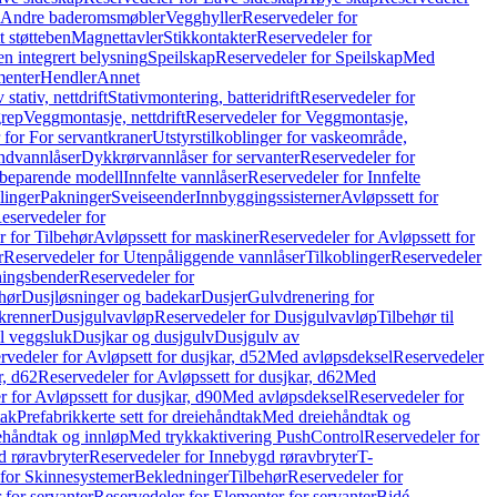
r Andre baderomsmøbler
Vegghyller
Reservedeler for
t støtteben
Magnettavler
Stikkontakter
Reservedeler for
n integrert belysning
Speilskap
Reservedeler for Speilskap
Med
menter
Hendler
Annet
tativ, nettdrift
Stativmontering, batteridrift
Reservedeler for
grep
Veggmontasje, nettdrift
Reservedeler for Veggmontasje,
 for For servantkraner
Utstyrstilkoblinger for vaskeområde,
ndvannlåser
Dykkrørvannlåser for servanter
Reservedeler for
ssbeparende modell
Innfelte vannlåser
Reservedeler for Innfelte
linger
Pakninger
Sveiseender
Innbyggingssisterner
Avløpssett for
eservedeler for
r for Tilbehør
Avløpssett for maskiner
Reservedeler for Avløpssett for
r
Reservedeler for Utenpåliggende vannlåser
Tilkoblinger
Reservedeler
tningsbender
Reservedeler for
hør
Dusjløsninger og badekar
Dusjer
Gulvdrenering for
ukrenner
Dusjgulvavløp
Reservedeler for Dusjgulvavløp
Tilbehør til
il veggsluk
Dusjkar og dusjgulv
Dusjgulv av
rvedeler for Avløpsett for dusjkar, d52
Med avløpsdeksel
Reservedeler
r, d62
Reservedeler for Avløpssett for dusjkar, d62
Med
 for Avløpssett for dusjkar, d90
Med avløpsdeksel
Reservedeler for
tak
Prefabrikkerte sett for dreiehåndtak
Med dreiehåndtak og
iehåndtak og innløp
Med trykkaktivering PushControl
Reservedeler for
 røravbryter
Reservedeler for Innebygd røravbryter
T-
 for Skinnesystemer
Bekledninger
Tilbehør
Reservedeler for
 for servanter
Reservedeler for Elementer for servanter
Bidé-