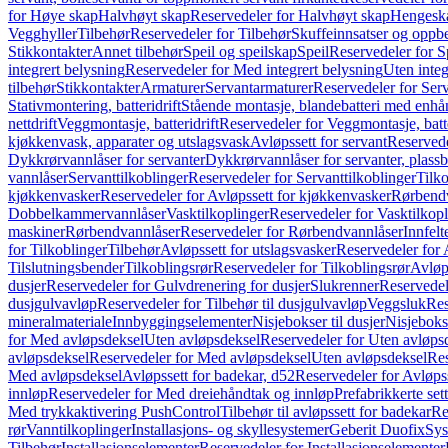
for Høye skap
Halvhøyt skap
Reservedeler for Halvhøyt skap
Hengesk
Vegghyller
Tilbehør
Reservedeler for Tilbehør
Skuffeinnsatser og oppb
Stikkontakter
Annet tilbehør
Speil og speilskap
Speil
Reservedeler for S
integrert belysning
Reservedeler for Med integrert belysning
Uten integ
tilbehør
Stikkontakter
Armaturer
Servantarmaturer
Reservedeler for Ser
Stativmontering, batteridrift
Stående montasje, blandebatteri med enh
nettdrift
Veggmontasje, batteridrift
Reservedeler for Veggmontasje, batte
kjøkkenvask, apparater og utslagsvask
Avløpssett for servant
Reservede
Dykkrørvannlåser for servanter
Dykkrørvannlåser for servanter, plass
vannlåser
Servanttilkoblinger
Reservedeler for Servanttilkoblinger
Tilko
kjøkkenvasker
Reservedeler for Avløpssett for kjøkkenvasker
Rørbend
Dobbelkammervannlåser
Vasktilkoplinger
Reservedeler for Vasktilkop
maskiner
Rørbendvannlåser
Reservedeler for Rørbendvannlåser
Innfelt
for Tilkoblinger
Tilbehør
Avløpssett for utslagsvasker
Reservedeler for 
Tilslutningsbender
Tilkoblingsrør
Reservedeler for Tilkoblingsrør
Avløp
dusjer
Reservedeler for Gulvdrenering for dusjer
Slukrenner
Reservedel
dusjgulvavløp
Reservedeler for Tilbehør til dusjgulvavløp
Veggsluk
Res
mineralmateriale
Innbyggingselementer
Nisjebokser til dusjer
Nisjeboks
for Med avløpsdeksel
Uten avløpsdeksel
Reservedeler for Uten avløps
avløpsdeksel
Reservedeler for Med avløpsdeksel
Uten avløpsdeksel
Res
Med avløpsdeksel
Avløpssett for badekar, d52
Reservedeler for Avløpss
innløp
Reservedeler for Med dreiehåndtak og innløp
Prefabrikkerte set
Med trykkaktivering PushControl
Tilbehør til avløpssett for badekar
Re
rør
Vanntilkoplinger
Installasjons- og skyllesystemer
Geberit Duofix
Sys
Tilbehør
Installasjonselementer
Reservedeler for Installasjonselementer