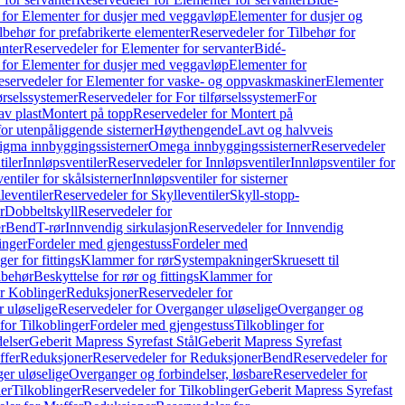
 for Elementer for dusjer med veggavløp
Elementer for dusjer og
lbehør for prefabrikerte elementer
Reservedeler for Tilbehør for
anter
Reservedeler for Elementer for servanter
Bidé-
 for Elementer for dusjer med veggavløp
Elementer for
eservedeler for Elementer for vaske- og oppvaskmaskiner
Elementer
førselssystemer
Reservedeler for For tilførselssystemer
For
av plast
Montert på topp
Reservedeler for Montert på
for utenpåliggende sisterner
Høythengende
Lavt og halvveis
Sigma innbyggingssisterner
Omega innbyggingssisterner
Reservedeler
tiler
Innløpsventiler
Reservedeler for Innløpsventiler
Innløpsventiler for
ntiler for skålsisterner
Innløpsventiler for sisterner
leventiler
Reservedeler for Skylleventiler
Skyll-stopp-
r
Dobbeltskyll
Reservedeler for
r
Bend
T-rør
Innvendig sirkulasjon
Reservedeler for Innvendig
inger
Fordeler med gjengestuss
Fordeler med
ger for fittings
Klammer for rør
Systempakninger
Skruesett til
lbehør
Beskyttelse for rør og fittings
Klammer for
or Koblinger
Reduksjoner
Reservedeler for
 uløselige
Reservedeler for Overganger uløselige
Overganger og
for Tilkoblinger
Fordeler med gjengestuss
Tilkoblinger for
delser
Geberit Mapress Syrefast Stål
Geberit Mapress Syrefast
ffer
Reduksjoner
Reservedeler for Reduksjoner
Bend
Reservedeler for
er uløselige
Overganger og forbindelser, løsbare
Reservedeler for
er
Tilkoblinger
Reservedeler for Tilkoblinger
Geberit Mapress Syrefast