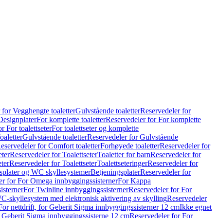
 for Vegghengte toaletter
Gulvstående toaletter
Reservedeler for
Designplater
For komplette toaletter
Reservedeler for For komplette
r For toalettseter
For toalettseter og komplette
oaletter
Gulvstående toaletter
Reservedeler for Gulvstående
eservedeler for Comfort toaletter
Forhøyede toaletter
Reservedeler for
eter
Reservedeler for Toalettseter
Toaletter for barn
Reservedeler for
eter
Reservedeler for Toalettseter
Toalettseteringer
Reservedeler for
splater og WC skyllesystemer
Betjeningsplater
Reservedeler for
er for For Omega innbyggingssisterner
For Kappa
isterner
For Twinline innbyggingssisterner
Reservedeler for For
C-skyllesystem med elektronisk aktivering av skylling
Reservedeler
For nettdrift, for Geberit Sigma innbyggingssisterner 12 cm
Ikke egnet
for Geberit Sigma innbyggingssisterne 12 cm
Reservedeler for For