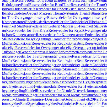
Stål, gass
Reservedeler for Geberit Mapress Syrefast Stål, gass
Systemr
Reduksjoner
Bend
Reservedeler for Bend
T-rør
Reservedeler for T-rør
O
løsbare
Endedeksler
Reservedeler for Endedeksler
Tilkoblinger
Reserved
flensforbindelser
Geberit Mapress Therm
Systemrør Therm
Fittings
Rese
for T-rør
Overganger uløselige
Reservedeler for Overganger uløselige
O
Kompensatorer
Endedeksler
Reservedeler for Endedeksler
Tilbehør til
Forsinket Stål
Reservedeler for Geberit Mapress El-Forsinket Stål
Syst
rør
Reservedeler for T-rør
Kryss
Reservedeler for Kryss
Overganger ulø
løsbare
Kompensatorer
Reservedeler for Kompensatorer
Endedeksler
Re
Stål
Beskyttelse for rør og fittings
Klammer for rør
Systempakninger
Ge
Muffer
Reduksjoner
Reservedeler for Reduksjoner
Bend
Reservedeler 
uløselige
Reservedeler for Overganger uløselige
Overganger og forbind
Tilkoblinger
Geberit Mapress Kobber, forkrommet
Reservedeler for G
rør
Reservedeler for T-rør
Overganger uløselige
Reservedeler for Overg
Muffer
Reduksjoner
Reservedeler for Reduksjoner
Bend
Reservedeler 
løsbare
Reservedeler for Overganger og forbindelser, løsbare
Endedeks
fittings
Klammer for rør
Systempakninger
Skruesett til flensforbindelser
Muffer
Reduksjoner
Reservedeler for Reduksjoner
Bend
Reservedeler 
løsbare
Reservedeler for Overganger og forbindelser, løsbare
Gjennomf
hygienesystem
Hygienespylerenheter
Reservedeler for Hygienespylere
med hygienespyling
Hygienemoduler
Reservedeler for Hygienemodul
hygienespyling
Nettdel
Reservedeler for Nettdel
Nettverkskomponenter
Mepla presstilkoblinger
Reservedeler for Med Mepla presstilkoblinger
presstilkoblinger
Bygningsavløpssystemer
Geberit Silent-db20
Rør
Form
formstykker
Bend
Spesialformstykker
Forbindelser
Reservedeler for For