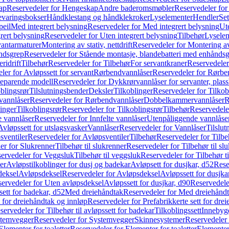
ap
Reservedeler for Hengeskap
Andre baderomsmøbler
Reservedeler fo
evaringsbokser
Håndklestang og håndklekroker
Lyselementer
Hendler
Set
peil
Med integrert belysning
Reservedeler for Med integrert belysning
Ute
rert belysning
Reservedeler for Uten integrert belysning
Tilbehør
Lysele
vantarmaturer
Montering av stativ, nettdrift
Reservedeler for Montering av s
åndsgrep
Reservedeler for Stående montasje, blandebatteri med enhånds
ridrift
Tilbehør
Reservedeler for Tilbehør
For servantkraner
Reservedeler
ler for Avløpssett for servant
Rørbendvannlåser
Reservedeler for Rørbe
beparende modell
Reservedeler for Dykkrørvannlåser for servanter, pla
blingsrør
Tilslutningsbender
Deksler
Tilkoblinger
Reservedeler for Tilkob
vannlåser
Reservedeler for Rørbendvannlåser
Dobbelkammervannlåser
R
linger
Tilkoblingsrør
Reservedeler for Tilkoblingsrør
Tilbehør
Reservedele
e vannlåser
Reservedeler for Innfelte vannlåser
Utenpåliggende vannlåse
Avløpssett for utslagsvasker
Vannlåser
Reservedeler for Vannlåser
Tilslu
sventiler
Reservedeler for Avløpsventiler
Tilbehør
Reservedeler for Tilbe
er for Slukrenner
Tilbehør til slukrenner
Reservedeler for Tilbehør til sl
ervedeler for Veggsluk
Tilbehør til veggsluk
Reservedeler for Tilbehør t
er
Avløpstilkoblinger for dusj og badekar
Avløpsett for dusjkar, d52
Rese
deksel
Avløpsdeksel
Reservedeler for Avløpsdeksel
Avløpssett for dusjka
ervedeler for Uten avløpsdeksel
Avløpssett for dusjkar, d90
Reservedeler
ett for badekar, d52
Med dreiehåndtak
Reservedeler for Med dreiehånd
t for dreiehåndtak og innløp
Reservedeler for Prefabrikkerte sett for dre
servedeler for Tilbehør til avløpssett for badekar
Tilkoblingssett
Innebygd
temvegger
Reservedeler for Systemvegger
Skinnesystemer
Reservedeler
Elementer for toaletter
Reservedeler for Elementer for toaletter
Elementer