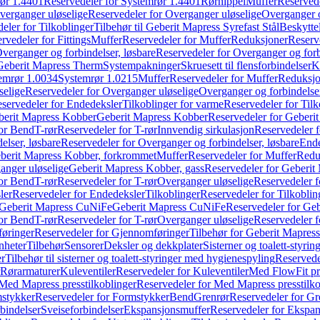
ør 1.4401
Reservedeler for Systemrør 1.4401
Rørnippel
Muffer
Reservede
verganger uløselige
Reservedeler for Overganger uløselige
Overganger o
eler for Tilkoblinger
Tilbehør til Geberit Mapress Syrefast Stål
Beskyttel
rvedeler for Fittings
Muffer
Reservedeler for Muffer
Reduksjoner
Reserv
verganger og forbindelser, løsbare
Reservedeler for Overganger og forb
 Geberit Mapress Therm
Systempakninger
Skruesett til flensforbindelser
K
emrør 1.0034
Systemrør 1.0215
Muffer
Reservedeler for Muffer
Reduksjo
selige
Reservedeler for Overganger uløselige
Overganger og forbindelser
servedeler for Endedeksler
Tilkoblinger for varme
Reservedeler for Tilk
berit Mapress Kobber
Geberit Mapress Kobber
Reservedeler for Geberi
for Bend
T-rør
Reservedeler for T-rør
Innvendig sirkulasjon
Reservedeler f
elser, løsbare
Reservedeler for Overganger og forbindelser, løsbare
Ende
eberit Mapress Kobber, forkrommet
Muffer
Reservedeler for Muffer
Redu
anger uløselige
Geberit Mapress Kobber, gass
Reservedeler for Geberit
for Bend
T-rør
Reservedeler for T-rør
Overganger uløselige
Reservedeler f
ler
Reservedeler for Endedeksler
Tilkoblinger
Reservedeler for Tilkoblin
Geberit Mapress CuNiFe
Geberit Mapress CuNiFe
Reservedeler for Ge
for Bend
T-rør
Reservedeler for T-rør
Overganger uløselige
Reservedeler f
øringer
Reservedeler for Gjennomføringer
Tilbehør for Geberit Mapre
nheter
Tilbehør
Sensorer
Deksler og dekkplater
Sisterner og toalett-styri
er
Tilbehør til sisterner og toalett-styringer med hygienespyling
Reservedel
Rørarmaturer
Kuleventiler
Reservedeler for Kuleventiler
Med FlowFit pr
Med Mapress presstilkoblinger
Reservedeler for Med Mapress presstilko
stykker
Reservedeler for Formstykker
Bend
Grenrør
Reservedeler for Gr
bindelser
Sveiseforbindelser
Ekspansjonsmuffer
Reservedeler for Ekspa