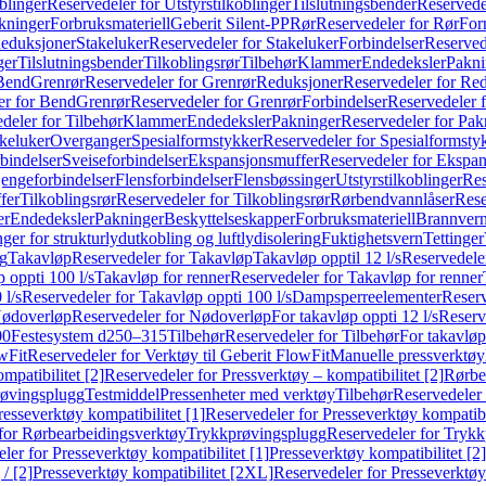
blinger
Reservedeler for Utstyrstilkoblinger
Tilslutningsbender
Reservedel
kninger
Forbruksmateriell
Geberit Silent-PP
Rør
Reservedeler for Rør
For
Reduksjoner
Stakeluker
Reservedeler for Stakeluker
Forbindelser
Reserved
ger
Tilslutningsbender
Tilkoblingsrør
Tilbehør
Klammer
Endedeksler
Pakni
 Bend
Grenrør
Reservedeler for Grenrør
Reduksjoner
Reservedeler for Re
er for Bend
Grenrør
Reservedeler for Grenrør
Forbindelser
Reservedeler f
deler for Tilbehør
Klammer
Endedeksler
Pakninger
Reservedeler for Pak
akeluker
Overganger
Spesialformstykker
Reservedeler for Spesialformsty
bindelser
Sveiseforbindelser
Ekspansjonsmuffer
Reservedeler for Ekspa
jengeforbindelser
Flensforbindelser
Flensbøssinger
Utstyrstilkoblinger
Res
fer
Tilkoblingsrør
Reservedeler for Tilkoblingsrør
Rørbendvannlåser
Rese
er
Endedeksler
Pakninger
Beskyttelseskapper
Forbruksmateriell
Brannvern,
nger for strukturlydutkobling og luftlydisolering
Fuktighetsvern
Tettinger
ng
Takavløp
Reservedeler for Takavløp
Takavløp opptil 12 l/s
Reservedeler
 oppti 100 l/s
Takavløp for renner
Reservedeler for Takavløp for renner
 l/s
Reservedeler for Takavløp oppti 100 l/s
Dampsperreelementer
Reserv
ødoverløp
Reservedeler for Nødoverløp
For takavløp oppti 12 l/s
Reserve
00
Festesystem d250–315
Tilbehør
Reservedeler for Tilbehør
For takavløp
wFit
Reservedeler for Verktøy til Geberit FlowFit
Manuelle pressverktøy
mpatibilitet [2]
Reservedeler for Pressverktøy – kompatibilitet [2]
Rørbe
røvingsplugg
Testmiddel
Pressenheter med verktøy
Tilbehør
Reservedeler 
resseverktøy kompatibilitet [1]
Reservedeler for Presseverktøy kompatibil
for Rørbearbeidingsverktøy
Trykkprøvingsplugg
Reservedeler for Tryk
ler for Presseverktøy kompatibilitet [1]
Presseverktøy kompatibilitet [2]
/ [2]
Presseverktøy kompatibilitet [2XL]
Reservedeler for Presseverktøy