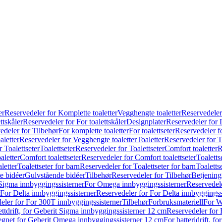
er
Reservedeler for Komplette toaletter
Vegghengte toaletter
Reservedeler
ttskåler
Reservedeler for For toalettskåler
Designplater
Reservedeler for 
edeler for Tilbehør
For komplette toaletter
For toalettseter
Reservedeler fo
aletter
Reservedeler for Vegghengte toaletter
Toaletter
Reservedeler for T
 Toalettseter
Toalettseter
Reservedeler for Toalettseter
Comfort toaletter
R
aletter
Comfort toalettseter
Reservedeler for Comfort toalettseter
Toaletts
letter
Toalettseter for barn
Reservedeler for Toalettseter for barn
Toaletts
e bidéer
Gulvstående bidéer
Tilbehør
Reservedeler for Tilbehør
Betjening
Sigma innbyggingssisterner
For Omega innbyggingssisterner
Reservedel
For Delta innbyggingssisterner
Reservedeler for For Delta innbyggingss
eler for For 300T innbyggingssisterner
Tilbehør
Forbruksmateriell
For W
ettdrift, for Geberit Sigma innbyggingssisterner 12 cm
Reservedeler for 
 egnet for Geberit Omega innbyggingssisterner 12 cm
For batteridrift, 