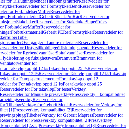
er for Tilslutningsbender
Tilkoblingsmuffer
Reservedeler for
mstykker
Reservedeler for Formstykker
Bend
Reservedeler for
eler for Forbindelser
Muffer
Reservedeler for
nger
Forbruksmateriell
Geberit Silent-Pro
Rør
Reservedeler for
duksjoner
Stakeluker
Reservedeler for Stakeluker
SuperTube-
or Forbindelser
Muffer
Reservedeler for
ninger
Forbruksmateriell
Geberit PE
Rør
Formstykker
Reservedeler for
kker
SuperTube-
nsjonsmuffer
Overganger til andre materialer
Reservedeler for
ervedeler for Utstyrstilkoblinger
Tilslutningsbender
Reservedeler for
rvedeler for Rørbendvannlåser
Spiralvannlåser
Reservedeler for
 lydisolering og fuktighetsvern
Brannvern
Brannvern for
Ventilatorventiler for
 for Takavløp opptil 12 l/s
Takavløp opptil 25 l/s
Reservedeler for
Takavløp opptil 12 l/s
Reservedeler for Takavløp opptil 12 l/s
Takavløp
edeler for Dampsperreelementer
For takavløp oppti 12
deler for For takavløp oppti 12 l/s
For takavløp oppti 25
Reservedeler for For takavløp
For fester
Verktøy,
Reservedeler for Manuelle pressverktøy
Pressverktøy – kompatibilitet
arbeidingsverktøy
Reservedeler for
for Tilbehør
Verktøy for Geberit Mepla
Reservedeler for Verktøy for
itet [1]
Presseverktøy kompatibilitet [2]
Reservedeler for
kprøvingsplugg
Tilbehør
Verktøy for Geberit Mapress
Reservedeler for
Reservedeler for Presseverktøy kompatibilitet [2]
Pressverktøy-
 kompatibilitet [2XL]
Presseverktøy kompatibilitet [3]
Reservedeler for