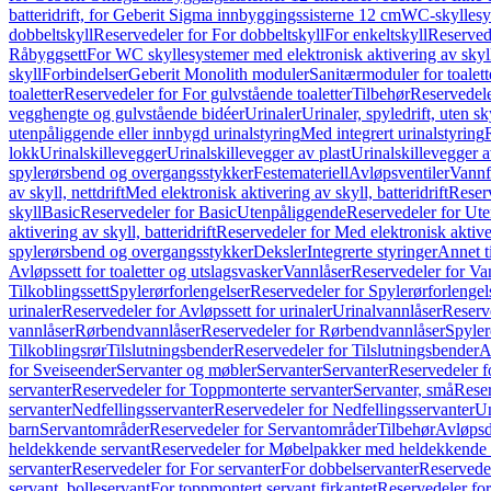
batteridrift, for Geberit Sigma innbyggingssisterne 12 cm
WC-skyllesys
dobbeltskyll
Reservedeler for For dobbeltskyll
For enkeltskyll
Reservede
Råbyggsett
For WC skyllesystemer med elektronisk aktivering av skyl
skyll
Forbindelser
Geberit Monolith moduler
Sanitærmoduler for toalett
toaletter
Reservedeler for For gulvstående toaletter
Tilbehør
Reservedele
vegghengte og gulvstående bidéer
Urinaler
Urinaler, spyledrift, uten s
utenpåliggende eller innbygd urinalstyring
Med integrert urinalstyring
lokk
Urinalskillevegger
Urinalskillevegger av plast
Urinalskillevegger a
spylerørsbend og overgangsstykker
Festemateriell
Avløpsventiler
Vannf
av skyll, nettdrift
Med elektronisk aktivering av skyll, batteridrift
Reserv
skyll
Basic
Reservedeler for Basic
Utenpåliggende
Reservedeler for Ut
aktivering av skyll, batteridrift
Reservedeler for Med elektronisk aktiveri
spylerørsbend og overgangsstykker
Deksler
Integrerte styringer
Annet t
Avløpssett for toaletter og utslagsvasker
Vannlåser
Reservedeler for Va
Tilkoblingssett
Spylerørforlengelser
Reservedeler for Spylerørforlengel
urinaler
Reservedeler for Avløpssett for urinaler
Urinalvannlåser
Reserv
vannlåser
Rørbendvannlåser
Reservedeler for Rørbendvannlåser
Spyler
Tilkoblingsrør
Tilslutningsbender
Reservedeler for Tilslutningsbender
A
for Sveiseender
Servanter og møbler
Servanter
Servanter
Reservedeler f
servanter
Reservedeler for Toppmonterte servanter
Servanter, små
Reser
servanter
Nedfellingsservanter
Reservedeler for Nedfellingsservanter
Un
barn
Servantområder
Reservedeler for Servantområder
Tilbehør
Avløpsd
heldekkende servant
Reservedeler for Møbelpakker med heldekkende 
servanter
Reservedeler for For servanter
For dobbelservanter
Reservedel
servant, bolleservant
For toppmontert servant firkantet
Reservedeler for