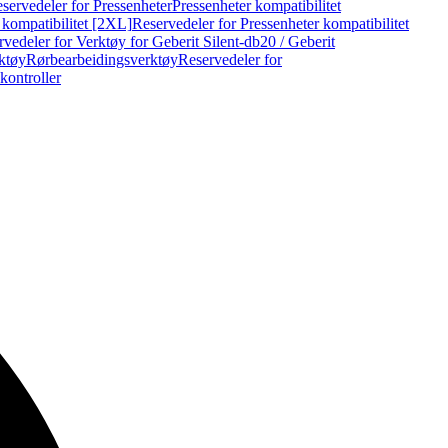
servedeler for Pressenheter
Pressenheter kompatibilitet
 kompatibilitet [2XL]
Reservedeler for Pressenheter kompatibilitet
vedeler for Verktøy for Geberit Silent-db20 / Geberit
rktøy
Rørbearbeidingsverktøy
Reservedeler for
kontroller