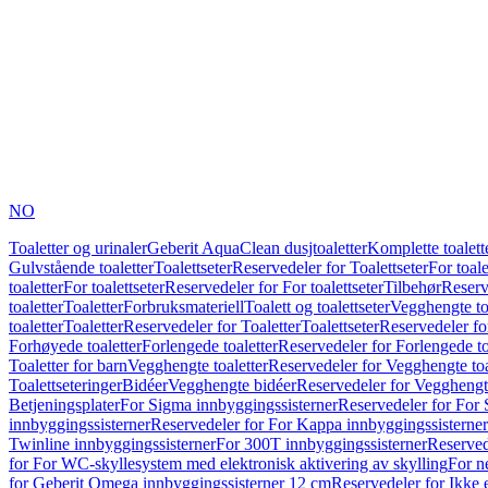
NO
Toaletter og urinaler
Geberit AquaClean dusjtoaletter
Komplette toalett
Gulvstående toaletter
Toalettseter
Reservedeler for Toalettseter
For toale
toaletter
For toalettseter
Reservedeler for For toalettseter
Tilbehør
Reserv
toaletter
Toaletter
Forbruksmateriell
Toalett og toalettseter
Vegghengte to
toaletter
Toaletter
Reservedeler for Toaletter
Toalettseter
Reservedeler for
Forhøyede toaletter
Forlengede toaletter
Reservedeler for Forlengede to
Toaletter for barn
Vegghengte toaletter
Reservedeler for Vegghengte toa
Toalettseteringer
Bidéer
Vegghengte bidéer
Reservedeler for Vegghengt
Betjeningsplater
For Sigma innbyggingssisterner
Reservedeler for For 
innbyggingssisterner
Reservedeler for For Kappa innbyggingssisterner
Twinline innbyggingssisterner
For 300T innbyggingssisterner
Reserved
for For WC-skyllesystem med elektronisk aktivering av skylling
For n
for Geberit Omega innbyggingssisterner 12 cm
Reservedeler for Ikke