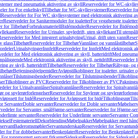
temer med pneumatisk aktivering av skyll
Reservedeler for WC-skylles
ler for For enkeltskyll
Tilbehør for WC-skyllesystemer
Reservedeler fo
l
Reservedeler for For WC skyllesystemer med elektronisk aktivering av
er
Reservedeler for Sanitærmoduler for toaletter
For vegghengte toaletter
r for Tilbehør
Forbruksmateriell
Bidémoduler
Reservedeler for Bidémod
kyllekant
Reservedeler for Urinaler, spyledrift, uten skyllekant
Til utenpål
Reservedeler for Med integrert urinalstyring
Urinal, drift uten vann
Reserv
v glass
Tilbehør
Reservedeler for Tilbehør
Vannlåser og vannlåstilbehør
S
ordeler
Urinalstyringer
Innfelt
Reservedeler for Innfelt
Med elektronisk akt
edeler for Med elektronisk aktivering av skyll, batteridrift
Med pneumati
enpåliggende
Med elektronisk aktivering av skyll, nettdrift
Reservedeler fo
ng av skyll, batteridrift
Tilbehør
Reservedeler for Tilbehør
Råbygg- og u
ilbehør
Betjeningshjelpemidler
Avløpstilkoblinger for toaletter, urinaler 
nnlåser
Tilslutningsbender
Reservedeler for Tilslutningsbender
Tilkobling
ser
Tilkoblinger av PVC
Reservedeler for Tilkoblinger av PVC
Paknings
edeler for Urinalvannlåser
Spiralvannlåser
Reservedeler for Spiralvannlå
ør og spylerørforlengelser
Reservedeler for Spylerør og spylerørforlenge
vløpssett for bidé
Reservedeler for Avløpssett for bidé
Tilkoblingsrør
Til
or Servanter
Doble servanter
Reservedeler for Doble servanter
Møbelserv
vedeler for Servanter, små
Hjørne-servanter
Reservedeler for Hjørne-ser
derlimte servanter
Reservedeler for Underlimte servanter
Servanter Com
eksel
Festemateriell
Dekorblending
Møbelpakker
Møbelpakker med hån
servant
Baderomsmøbler
Servantunderskap
Reservedeler for Servantund
er for For dobbelservanter
Benkeplater
Reservedeler for Benkeplater
For
 For toppmontert servant firkantet
Sideskap
Reservedeler for Sideskap
La