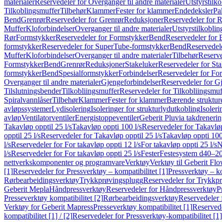
materialer
Reservedeler for Overganger til andre materialer
Utstyrstilko
Tilkoblingsmuffer
Tilbehør
Klammer
Fester for klammer
Endedeksler
Pa
Bend
Grenrør
Reservedeler for Grenrør
Reduksjoner
Reservedeler for 
Muffer
Kloforbindelser
Overganger til andre materialer
Utstyrstilkoblin
Rør
Formstykker
Reservedeler for Formstykker
Bend
Reservedeler for
formstykker
Reservedeler for SuperTube-formstykker
Bend
Reservedel
Muffer
Kloforbindelser
Overganger til andre materialer
Tilbehør
Reserve
Formstykker
Bend
Grenrør
Reduksjoner
Stakeluker
Reservedeler for St
formstykker
Bend
Spesialformstykker
Forbindelser
Reservedeler for For
Overganger til andre materialer
Gjengeforbindelser
Reservedeler for G
Tilslutningsbender
Tilkobliingsmuffer
Reservedeler for Tilkobliingsmuf
Spiralvannlåser
Tilbehør
Klammer
Fester for klammer
Bærende struktur
avløpssystemer
Lydisolering
Isoleringer for strukturlydutkobling
Isoleri
avløp
Ventilatorventiler
Energistoppeventiler
Geberit Pluvia takdreneri
Takavløp opptil 25 l/s
Takavløp oppti 100 l/s
Reservedeler for Takavløp
opptil 25 l/s
Reservedeler for Takavløp opptil 25 l/s
Takavløp oppti 100
l/s
Reservedeler for For takavløp oppti 12 l/s
For takavløp oppti 25 l/s
N
l/s
Reservedeler for For takavløp oppti 25 l/s
Fester
Festesystem d40–2
nettverkskomponenter og programvare
Verktøy
Verktøy til Geberit Flo
[1]
Reservedeler for Pressverktøy – kompatibilitet [1]
Pressverktøy – ko
Rørbearbeidingsverktøy
Trykkprøvingsplugg
Reservedeler for Trykkp
Geberit Mepla
Håndpressverktøy
Reservedeler for Håndpressverktøy
P
Presseverktøy kompatibilitet [2]
Rørbearbeidingsverktøy
Reservedeler 
Verktøy for Geberit Mapress
Presseverktøy kompatibilitet [1]
Reservede
kompatibilitet [1] / [2]
Reservedeler for Pressverktøy-kompatibilitet [1] 