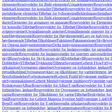
elementer
Reservedeler for Bidé-elementer
Urinalelementer
Reservedele
badekar
Elementer for konsoller
Tilbehør
Reservedeler for Tilbehør
Gebe
prefabrikerte elementer
Tilbehør for lydisolering
Bekledninger
Installas
elementer
Reservedeler for Bidé-elementer
Urinalelementer
Reservedele
dusjer
Elementer for armaturer og apparater
Reservedeler for Elementer
for konsoller
Tilbehør
Reservedeler for Tilbehør
Tilbehør
Reservedeler f
avløpssystemer
Utenpåliggende sisterner
Utenpåliggende sisterner for to
topp
Høythengende
Reservedeler for Høythengende
Lavt og halvveis 
høythengende
Tilbehør
Tilkoblinger
Pakninger
Pakningsringer
Skylleven
for Omega innbyggingssisterner
Delta innbyggingssisterner
Reservedel
utenpåliggende sisterner
Reservedeler for Innløpsventiler for utenpålig
universelle
Reservedeler for Innløpsventiler for sisterner universelle
Inn
skyll
Reservedeler for Skyll-stopp-skyll
Dobbeltskyll
Reservedeler for 
Dobbeltskyll
Tilbehør
Trykknapp
Tilførselssystemer
Geberit FlowFit
Sys
sirkulasjon
Overganger uløselige
Overganger og forbindelser, løsbare
R
presstilkobling
Overgangsstykker og tilkoblinger for varmeelement, lø
flensforbindelser
Forbruksmateriell
Geberit PushFit
Systemrør multilaye
rør
Systempakninger
Geberit Mepla
Systemrør multilayer
Systemrør var
Reduksjoner
Albue
Reservedeler for Albue
T-rør
Reservedeler for T-rør
forbindelser, løsbare
Reservedeler for Overganger og forbindelser, løs
varme
Reservedeler for Tilkoblinger for varme
Tilbehør
Beskyttelse for 
Stål
Reservedeler for Geberit Mapress Syrefast Stål
Systemrør 1.4401
R
Bend
T-rør
Reservedeler for T-rør
Innvendig sirkulasjon
Reservedeler fo
Overganger og forbindelser, løsbare
Kompensatorer
Reservedeler for 