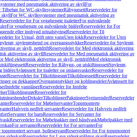
ystemer med pneumatisk aktivering av skyll
For
r Tilbehør for WC-skyllesystemer
Råbyggsett
Reservedeler for
 skyll
For WC skyllesystemer med pneumatisk aktivering av
Reservedeler for For vegghengte toaletter
For gulvstående
uler
For vegghengte og gulvstående bidéer
Reservedeler for For
iggende eller innbygd urinalstyring
Reservedeler for Til
edeler for Urinal, drift uten vann
Uten lokk
Reservedeler for Uten
pylerør, spylerørsbend og overgangsstykker
Reservedeler for Spylerør,
ivering av skyll, nettdrift
Reservedeler for Med elektronisk aktivering
sk aktivering av skyll
Reservedeler for Med pneumatisk aktivering av
r Med elektronisk aktivering av skyll, nettdrift
Med elektronisk
tskiftingssett
Reservedeler for Råbygg- og utskiftingssett
Spylerør,
og bidéer
Avløpssett for toaletter og utslagsvasker
Reservedeler for
srør
Reservedeler for Tilkoblingsrør
Tilkoblingssett
Reservedeler for
ringer og dekkapper
Overgangsstykker og koblingsdeler
Avløpssett for
ser
Innfelte vannlåser
Reservedeler for Innfelte
lser
Tilkoblingsrør
Reservedeler for
slutningsbender
Deksler
Tilkoblinger
Pakninger
Sveiseender
Reservedeler
anter
Reservedeler for Møbelservanter
Toppmonterte
vanter
Halvveis nedfelt servanter
Reservedeler for Halvveis nedfelt
fort
Servanter for barn
Reservedeler for Servanter for
dvask
Reservedeler for Møbelpakker med håndvask
Møbelpakker med
erskap
For servanter
Reservedeler for For servanter
For
 toppmontert servant, bolleservant
Reservedeler for For toppmontert
ve sideskap
Reservedeler for Lave sideskap
Høye skap
Reservedeler