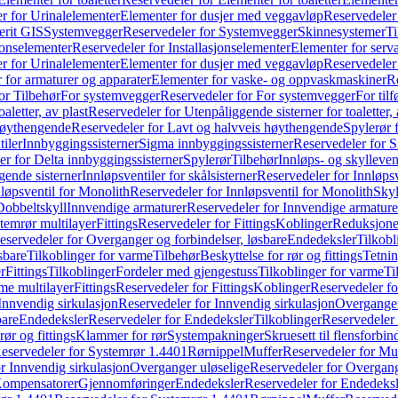
r for Urinalelementer
Elementer for dusjer med veggavløp
Reservedeler
rit GIS
Systemvegger
Reservedeler for Systemvegger
Skinnesystemer
Ti
jonselementer
Reservedeler for Installasjonselementer
Elementer for serv
r for Urinalelementer
Elementer for dusjer med veggavløp
Reservedeler
 for armaturer og apparater
Elementer for vaske- og oppvaskmaskiner
R
or Tilbehør
For systemvegger
Reservedeler for For systemvegger
For til
aletter, av plast
Reservedeler for Utenpåliggende sisterner for toaletter, 
høythengende
Reservedeler for Lavt og halvveis høythengende
Spylerør 
tiler
Innbyggingssisterner
Sigma innbyggingssisterner
Reservedeler for 
er for Delta innbyggingssisterner
Spylerør
Tilbehør
Innløps- og skylleven
gende sisterner
Innløpsventiler for skålsisterner
Reservedeler for Innløpsve
løpsventil for Monolith
Reservedeler for Innløpsventil for Monolith
Skyl
Dobbeltskyll
Innvendige armaturer
Reservedeler for Innvendige armature
temrør multilayer
Fittings
Reservedeler for Fittings
Koblinger
Reduksjone
eservedeler for Overganger og forbindelser, løsbare
Endedeksler
Tilkobl
sbare
Tilkoblinger for varme
Tilbehør
Beskyttelse for rør og fittings
Tetnin
r
Fittings
Tilkoblinger
Fordeler med gjengestuss
Tilkoblinger for varme
Ti
me multilayer
Fittings
Reservedeler for Fittings
Koblinger
Reservedeler f
Innvendig sirkulasjon
Reservedeler for Innvendig sirkulasjon
Overganger
bare
Endedeksler
Reservedeler for Endedeksler
Tilkoblinger
Reservedeler 
rør og fittings
Klammer for rør
Systempakninger
Skruesett til flensforbin
eservedeler for Systemrør 1.4401
Rørnippel
Muffer
Reservedeler for Mu
r Innvendig sirkulasjon
Overganger uløselige
Reservedeler for Overgang
Kompensatorer
Gjennomføringer
Endedeksler
Reservedeler for Endedeksl