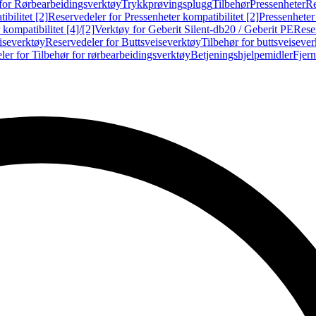
for Rørbearbeidingsverktøy
Trykkprøvingsplugg
Tilbehør
Pressenheter
Re
ibilitet [2]
Reservedeler for Pressenheter kompatibilitet [2]
Pressenheter
kompatibilitet [4]/[2]
Verktøy for Geberit Silent-db20 / Geberit PE
Reser
iseverktøy
Reservedeler for Buttsveiseverktøy
Tilbehør for buttsveiseve
ler for Tilbehør for rørbearbeidingsverktøy
Betjeningshjelpemidler
Fjern