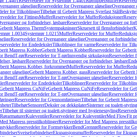
ør 1.4401
Reservedeler for Systemrør 1.4401
Rørnippel
Muffer
Reservede
verganger uløselige
Reservedeler for Overganger uløselige
Overganger o
eler for Tilkoblinger
Tilbehør til Geberit Mapress Syrefast Stål
Beskyttel
rvedeler for Fittings
Muffer
Reservedeler for Muffer
Reduksjoner
Reserv
verganger og forbindelser, løsbare
Reservedeler for Overganger og forb
 Geberit Mapress Therm
Systempakninger
Skruesett til flensforbindelser
K
emrør 1.0034
Systemrør 1.0215
Muffer
Reservedeler for Muffer
Reduksjo
selige
Reservedeler for Overganger uløselige
Overganger og forbindelser
servedeler for Endedeksler
Tilkoblinger for varme
Reservedeler for Tilk
berit Mapress Kobber
Geberit Mapress Kobber
Reservedeler for Geberi
for Bend
T-rør
Reservedeler for T-rør
Innvendig sirkulasjon
Reservedeler f
elser, løsbare
Reservedeler for Overganger og forbindelser, løsbare
Ende
eberit Mapress Kobber, forkrommet
Muffer
Reservedeler for Muffer
Redu
anger uløselige
Geberit Mapress Kobber, gass
Reservedeler for Geberit
for Bend
T-rør
Reservedeler for T-rør
Overganger uløselige
Reservedeler f
ler
Reservedeler for Endedeksler
Tilkoblinger
Reservedeler for Tilkoblin
Geberit Mapress CuNiFe
Geberit Mapress CuNiFe
Reservedeler for Ge
for Bend
T-rør
Reservedeler for T-rør
Overganger uløselige
Reservedeler f
øringer
Reservedeler for Gjennomføringer
Tilbehør for Geberit Mapre
nheter
Tilbehør
Sensorer
Deksler og dekkplater
Sisterner og toalett-styri
er
Tilbehør til sisterner og toalett-styringer med hygienespyling
Reservedel
Rørarmaturer
Kuleventiler
Reservedeler for Kuleventiler
Med FlowFit pr
Med Mapress presstilkoblinger
Reservedeler for Med Mapress presstilko
stykker
Reservedeler for Formstykker
Bend
Grenrør
Reservedeler for Gr
bindelser
Sveiseforbindelser
Ekspansjonsmuffer
Reservedeler for Ekspa