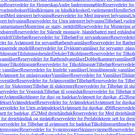
ap
Reservedeler for Hengeskap
Andre baderomsmøbler
Reservedeler fo
evaringsbokser
Håndklestang og håndklekroker
Lyselementer
Hendler
Set
peil
Med integrert belysning
Reservedeler for Med integrert belysning
Ute
rert belysning
Reservedeler for Uten integrert belysning
Tilbehør
Lysele
vantarmaturer
Montering av stativ, nettdrift
Reservedeler for Montering av s
åndsgrep
Reservedeler for Stående montasje, blandebatteri med enhånds
ridrift
Tilbehør
Reservedeler for Tilbehør
For servantkraner
Reservedeler
ler for Avløpssett for servant
Rørbendvannlåser
Reservedeler for Rørbe
beparende modell
Reservedeler for Dykkrørvannlåser for servanter, pla
blingsrør
Tilslutningsbender
Deksler
Tilkoblinger
Reservedeler for Tilkob
vannlåser
Reservedeler for Rørbendvannlåser
Dobbelkammervannlåser
R
linger
Tilkoblingsrør
Reservedeler for Tilkoblingsrør
Tilbehør
Reservedele
e vannlåser
Reservedeler for Innfelte vannlåser
Utenpåliggende vannlåse
Avløpssett for utslagsvasker
Vannlåser
Reservedeler for Vannlåser
Tilslu
sventiler
Reservedeler for Avløpsventiler
Tilbehør
Reservedeler for Tilbe
er for Slukrenner
Tilbehør til slukrenner
Reservedeler for Tilbehør til sl
ervedeler for Veggsluk
Tilbehør til veggsluk
Reservedeler for Tilbehør t
er
Avløpstilkoblinger for dusj og badekar
Avløpsett for dusjkar, d52
Rese
deksel
Avløpsdeksel
Reservedeler for Avløpsdeksel
Avløpssett for dusjka
ervedeler for Uten avløpsdeksel
Avløpssett for dusjkar, d90
Reservedeler
ett for badekar, d52
Med dreiehåndtak
Reservedeler for Med dreiehånd
t for dreiehåndtak og innløp
Reservedeler for Prefabrikkerte sett for dre
servedeler for Tilbehør til avløpssett for badekar
Tilkoblingssett
Innebygd
temvegger
Reservedeler for Systemvegger
Skinnesystemer
Reservedeler
Elementer for toaletter
Reservedeler for Elementer for toaletter
Elementer