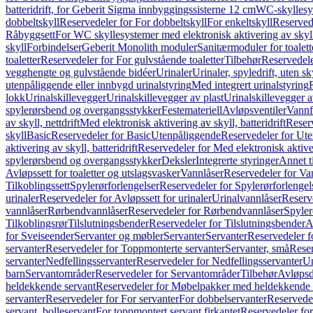
batteridrift, for Geberit Sigma innbyggingssisterne 12 cm
WC-skyllesys
dobbeltskyll
Reservedeler for For dobbeltskyll
For enkeltskyll
Reservede
Råbyggsett
For WC skyllesystemer med elektronisk aktivering av skyl
skyll
Forbindelser
Geberit Monolith moduler
Sanitærmoduler for toalett
toaletter
Reservedeler for For gulvstående toaletter
Tilbehør
Reservedele
vegghengte og gulvstående bidéer
Urinaler
Urinaler, spyledrift, uten s
utenpåliggende eller innbygd urinalstyring
Med integrert urinalstyring
lokk
Urinalskillevegger
Urinalskillevegger av plast
Urinalskillevegger a
spylerørsbend og overgangsstykker
Festemateriell
Avløpsventiler
Vannf
av skyll, nettdrift
Med elektronisk aktivering av skyll, batteridrift
Reserv
skyll
Basic
Reservedeler for Basic
Utenpåliggende
Reservedeler for Ut
aktivering av skyll, batteridrift
Reservedeler for Med elektronisk aktiveri
spylerørsbend og overgangsstykker
Deksler
Integrerte styringer
Annet t
Avløpssett for toaletter og utslagsvasker
Vannlåser
Reservedeler for Va
Tilkoblingssett
Spylerørforlengelser
Reservedeler for Spylerørforlengel
urinaler
Reservedeler for Avløpssett for urinaler
Urinalvannlåser
Reserv
vannlåser
Rørbendvannlåser
Reservedeler for Rørbendvannlåser
Spyler
Tilkoblingsrør
Tilslutningsbender
Reservedeler for Tilslutningsbender
A
for Sveiseender
Servanter og møbler
Servanter
Servanter
Reservedeler f
servanter
Reservedeler for Toppmonterte servanter
Servanter, små
Reser
servanter
Nedfellingsservanter
Reservedeler for Nedfellingsservanter
Un
barn
Servantområder
Reservedeler for Servantområder
Tilbehør
Avløpsd
heldekkende servant
Reservedeler for Møbelpakker med heldekkende 
servanter
Reservedeler for For servanter
For dobbelservanter
Reservedel
servant, bolleservant
For toppmontert servant firkantet
Reservedeler for