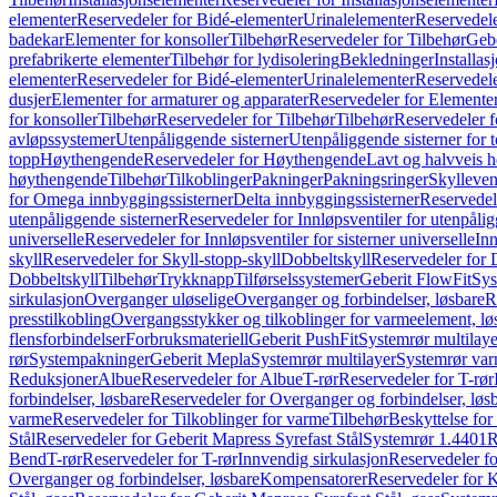
elementer
Reservedeler for Bidé-elementer
Urinalelementer
Reservedele
badekar
Elementer for konsoller
Tilbehør
Reservedeler for Tilbehør
Gebe
prefabrikerte elementer
Tilbehør for lydisolering
Bekledninger
Installas
elementer
Reservedeler for Bidé-elementer
Urinalelementer
Reservedele
dusjer
Elementer for armaturer og apparater
Reservedeler for Elementer
for konsoller
Tilbehør
Reservedeler for Tilbehør
Tilbehør
Reservedeler f
avløpssystemer
Utenpåliggende sisterner
Utenpåliggende sisterner for to
topp
Høythengende
Reservedeler for Høythengende
Lavt og halvveis 
høythengende
Tilbehør
Tilkoblinger
Pakninger
Pakningsringer
Skylleven
for Omega innbyggingssisterner
Delta innbyggingssisterner
Reservedel
utenpåliggende sisterner
Reservedeler for Innløpsventiler for utenpålig
universelle
Reservedeler for Innløpsventiler for sisterner universelle
Inn
skyll
Reservedeler for Skyll-stopp-skyll
Dobbeltskyll
Reservedeler for 
Dobbeltskyll
Tilbehør
Trykknapp
Tilførselssystemer
Geberit FlowFit
Sys
sirkulasjon
Overganger uløselige
Overganger og forbindelser, løsbare
R
presstilkobling
Overgangsstykker og tilkoblinger for varmeelement, lø
flensforbindelser
Forbruksmateriell
Geberit PushFit
Systemrør multilaye
rør
Systempakninger
Geberit Mepla
Systemrør multilayer
Systemrør var
Reduksjoner
Albue
Reservedeler for Albue
T-rør
Reservedeler for T-rør
forbindelser, løsbare
Reservedeler for Overganger og forbindelser, løs
varme
Reservedeler for Tilkoblinger for varme
Tilbehør
Beskyttelse for 
Stål
Reservedeler for Geberit Mapress Syrefast Stål
Systemrør 1.4401
R
Bend
T-rør
Reservedeler for T-rør
Innvendig sirkulasjon
Reservedeler fo
Overganger og forbindelser, løsbare
Kompensatorer
Reservedeler for 