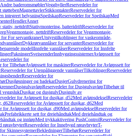
r Andre baderomsmøbler
Vegghyller
Reservedeler for
t støtteben
Magnettavler
Stikkontakter
Reservedeler for
n integrert belysning
Speilskap
Reservedeler for Speilskap
Med
menter
Hendler
Annet
tativ, nettdrift
Stativmontering, batteridrift
Reservedeler for
grep
Veggmontasje, nettdrift
Reservedeler for Veggmontasje,
 for For servantkraner
Utstyrstilkoblinger for vaskeområde,
ndvannlåser
Dykkrørvannlåser for servanter
Reservedeler for
ssbeparende modell
Innfelte vannlåser
Reservedeler for Innfelte
linger
Pakninger
Sveiseender
Innbyggingssisterner
Avløpssett for
eservedeler for
r for Tilbehør
Avløpssett for maskiner
Reservedeler for Avløpssett for
r
Reservedeler for Utenpåliggende vannlåser
Tilkoblinger
Reservedeler
tningsbender
Reservedeler for
hør
Dusjløsninger og badekar
Dusjer
Gulvdrenering for
ukrenner
Dusjgulvavløp
Reservedeler for Dusjgulvavløp
Tilbehør til
il veggsluk
Dusjkar og dusjgulv
Dusjgulv av
rvedeler for Avløpsett for dusjkar, d52
Med avløpsdeksel
Reservedeler
r, d62
Reservedeler for Avløpssett for dusjkar, d62
Med
 for Avløpssett for dusjkar, d90
Med avløpsdeksel
Reservedeler for
tak
Prefabrikkerte sett for dreiehåndtak
Med dreiehåndtak og
iehåndtak og innløp
Med trykkaktivering PushControl
Reservedeler for
 røravbryter
Reservedeler for Innebygd røravbryter
T-
 for Skinnesystemer
Bekledninger
Tilbehør
Reservedeler for
 for servanter
Reservedeler for Elementer for servanter
Bidé-