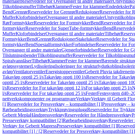
materialer
Reservedeler for Overganger til andre materialer
Utstyrstilko
Tilkoblingsmuffer
Tilbehør
Klammer
Fester for klammer
Endedeksler
Pa
Bend
Grenrør
Reservedeler for Grenrør
Reduksjoner
Reservedeler for 
Muffer
Kloforbindelser
Overganger til andre materialer
Utstyrstilkoblin
Rør
Formstykker
Reservedeler for Formstykker
Bend
Reservedeler for
formstykker
Reservedeler for SuperTube-formstykker
Bend
Reservedel
Muffer
Kloforbindelser
Overganger til andre materialer
Tilbehør
Reserve
Formstykker
Bend
Grenrør
Reduksjoner
Stakeluker
Reservedeler for St
formstykker
Bend
Spesialformstykker
Forbindelser
Reservedeler for For
Overganger til andre materialer
Gjengeforbindelser
Reservedeler for G
Tilslutningsbender
Tilkobliingsmuffer
Reservedeler for Tilkobliingsmuf
Spiralvannlåser
Tilbehør
Klammer
Fester for klammer
Bærende struktur
avløpssystemer
Lydisolering
Isoleringer for strukturlydutkobling
Isoleri
avløp
Ventilatorventiler
Energistoppeventiler
Geberit Pluvia takdreneri
Takavløp opptil 25 l/s
Takavløp oppti 100 l/s
Reservedeler for Takavløp
opptil 25 l/s
Reservedeler for Takavløp opptil 25 l/s
Takavløp oppti 100
l/s
Reservedeler for For takavløp oppti 12 l/s
For takavløp oppti 25 l/s
N
l/s
Reservedeler for For takavløp oppti 25 l/s
Fester
Festesystem d40–2
nettverkskomponenter og programvare
Verktøy
Verktøy til Geberit Flo
[1]
Reservedeler for Pressverktøy – kompatibilitet [1]
Pressverktøy – ko
Rørbearbeidingsverktøy
Trykkprøvingsplugg
Reservedeler for Trykkp
Geberit Mepla
Håndpressverktøy
Reservedeler for Håndpressverktøy
P
Presseverktøy kompatibilitet [2]
Rørbearbeidingsverktøy
Reservedeler 
Verktøy for Geberit Mapress
Presseverktøy kompatibilitet [1]
Reservede
kompatibilitet [1] / [2]
Reservedeler for Pressverktøy-kompatibilitet [1] 