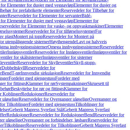
 for Elementer for dusjer med veggavløp
Elementer for dusjer og
lbehør for prefabrikerte elementer
Reservedeler for Tilbehør for
anter
Reservedeler for Elementer for servanter
Bidé-
 for Elementer for dusjer med veggavløp
Elementer for
eservedeler for Elementer for vaske- og oppvaskmaskiner
Elementer
førselssystemer
Reservedeler for For tilførselssystemer
For
av plast
Montert på topp
Reservedeler for Montert på
for utenpåliggende sisterner
Høythengende
Lavt og halvveis
Sigma innbyggingssisterner
Omega innbyggingssisterner
Reservedeler
tiler
Innløpsventiler
Reservedeler for Innløpsventiler
Innløpsventiler for
ntiler for skålsisterner
Innløpsventiler for sisterner
leventiler
Reservedeler for Skylleventiler
Skyll-stopp-
r
Dobbeltskyll
Reservedeler for
r
Bend
T-rør
Innvendig sirkulasjon
Reservedeler for Innvendig
inger
Fordeler med gjengestuss
Fordeler med
ger for fittings
Klammer for rør
Systempakninger
Skruesett til
lbehør
Beskyttelse for rør og fittings
Klammer for
or Koblinger
Reduksjoner
Reservedeler for
 uløselige
Reservedeler for Overganger uløselige
Overganger og
for Tilkoblinger
Fordeler med gjengestuss
Tilkoblinger for
delser
Geberit Mapress Syrefast Stål
Geberit Mapress Syrefast
ffer
Reduksjoner
Reservedeler for Reduksjoner
Bend
Reservedeler for
er uløselige
Overganger og forbindelser, løsbare
Reservedeler for
er
Tilkoblinger
Reservedeler for Tilkoblinger
Geberit Mapress Syrefast