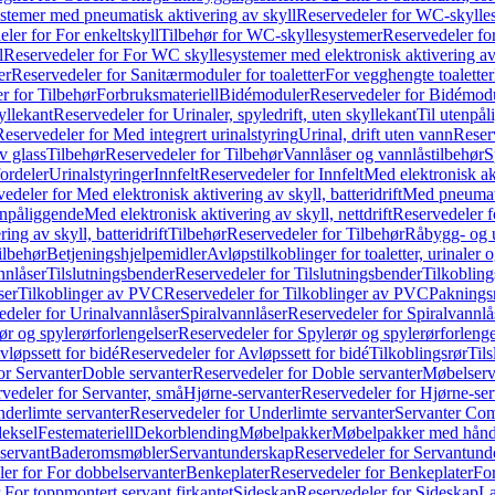
temer med pneumatisk aktivering av skyll
Reservedeler for WC-skylles
ler for For enkeltskyll
Tilbehør for WC-skyllesystemer
Reservedeler fo
l
Reservedeler for For WC skyllesystemer med elektronisk aktivering av
er
Reservedeler for Sanitærmoduler for toaletter
For vegghengte toaletter
r for Tilbehør
Forbruksmateriell
Bidémoduler
Reservedeler for Bidémod
kyllekant
Reservedeler for Urinaler, spyledrift, uten skyllekant
Til utenpål
Reservedeler for Med integrert urinalstyring
Urinal, drift uten vann
Reserv
v glass
Tilbehør
Reservedeler for Tilbehør
Vannlåser og vannlåstilbehør
S
ordeler
Urinalstyringer
Innfelt
Reservedeler for Innfelt
Med elektronisk akt
edeler for Med elektronisk aktivering av skyll, batteridrift
Med pneumati
enpåliggende
Med elektronisk aktivering av skyll, nettdrift
Reservedeler fo
ng av skyll, batteridrift
Tilbehør
Reservedeler for Tilbehør
Råbygg- og u
ilbehør
Betjeningshjelpemidler
Avløpstilkoblinger for toaletter, urinaler 
nnlåser
Tilslutningsbender
Reservedeler for Tilslutningsbender
Tilkobling
ser
Tilkoblinger av PVC
Reservedeler for Tilkoblinger av PVC
Paknings
edeler for Urinalvannlåser
Spiralvannlåser
Reservedeler for Spiralvannlå
ør og spylerørforlengelser
Reservedeler for Spylerør og spylerørforlenge
vløpssett for bidé
Reservedeler for Avløpssett for bidé
Tilkoblingsrør
Til
or Servanter
Doble servanter
Reservedeler for Doble servanter
Møbelserv
vedeler for Servanter, små
Hjørne-servanter
Reservedeler for Hjørne-ser
derlimte servanter
Reservedeler for Underlimte servanter
Servanter Com
eksel
Festemateriell
Dekorblending
Møbelpakker
Møbelpakker med hån
servant
Baderomsmøbler
Servantunderskap
Reservedeler for Servantund
er for For dobbelservanter
Benkeplater
Reservedeler for Benkeplater
For
 For toppmontert servant firkantet
Sideskap
Reservedeler for Sideskap
La