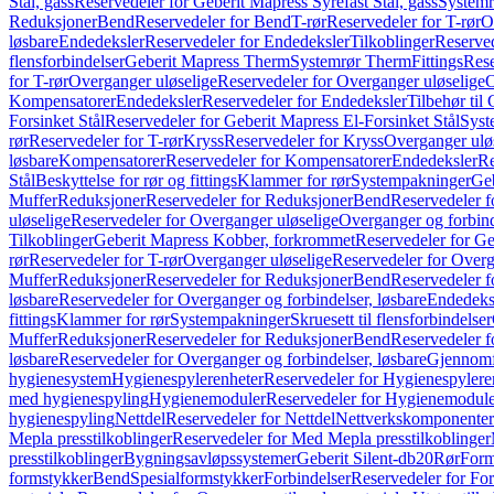
Stål, gass
Reservedeler for Geberit Mapress Syrefast Stål, gass
Systemr
Reduksjoner
Bend
Reservedeler for Bend
T-rør
Reservedeler for T-rør
O
løsbare
Endedeksler
Reservedeler for Endedeksler
Tilkoblinger
Reserved
flensforbindelser
Geberit Mapress Therm
Systemrør Therm
Fittings
Rese
for T-rør
Overganger uløselige
Reservedeler for Overganger uløselige
O
Kompensatorer
Endedeksler
Reservedeler for Endedeksler
Tilbehør til
Forsinket Stål
Reservedeler for Geberit Mapress El-Forsinket Stål
Syst
rør
Reservedeler for T-rør
Kryss
Reservedeler for Kryss
Overganger ulø
løsbare
Kompensatorer
Reservedeler for Kompensatorer
Endedeksler
Re
Stål
Beskyttelse for rør og fittings
Klammer for rør
Systempakninger
Ge
Muffer
Reduksjoner
Reservedeler for Reduksjoner
Bend
Reservedeler 
uløselige
Reservedeler for Overganger uløselige
Overganger og forbind
Tilkoblinger
Geberit Mapress Kobber, forkrommet
Reservedeler for G
rør
Reservedeler for T-rør
Overganger uløselige
Reservedeler for Overg
Muffer
Reduksjoner
Reservedeler for Reduksjoner
Bend
Reservedeler 
løsbare
Reservedeler for Overganger og forbindelser, løsbare
Endedeks
fittings
Klammer for rør
Systempakninger
Skruesett til flensforbindelser
Muffer
Reduksjoner
Reservedeler for Reduksjoner
Bend
Reservedeler 
løsbare
Reservedeler for Overganger og forbindelser, løsbare
Gjennomf
hygienesystem
Hygienespylerenheter
Reservedeler for Hygienespylere
med hygienespyling
Hygienemoduler
Reservedeler for Hygienemodul
hygienespyling
Nettdel
Reservedeler for Nettdel
Nettverkskomponenter
Mepla presstilkoblinger
Reservedeler for Med Mepla presstilkoblinger
presstilkoblinger
Bygningsavløpssystemer
Geberit Silent-db20
Rør
Form
formstykker
Bend
Spesialformstykker
Forbindelser
Reservedeler for For