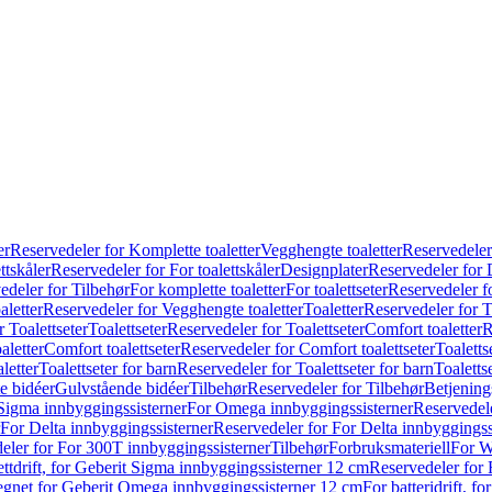
er
Reservedeler for Komplette toaletter
Vegghengte toaletter
Reservedeler
ttskåler
Reservedeler for For toalettskåler
Designplater
Reservedeler for 
edeler for Tilbehør
For komplette toaletter
For toalettseter
Reservedeler fo
aletter
Reservedeler for Vegghengte toaletter
Toaletter
Reservedeler for T
 Toalettseter
Toalettseter
Reservedeler for Toalettseter
Comfort toaletter
R
aletter
Comfort toalettseter
Reservedeler for Comfort toalettseter
Toaletts
letter
Toalettseter for barn
Reservedeler for Toalettseter for barn
Toaletts
e bidéer
Gulvstående bidéer
Tilbehør
Reservedeler for Tilbehør
Betjening
Sigma innbyggingssisterner
For Omega innbyggingssisterner
Reservedel
For Delta innbyggingssisterner
Reservedeler for For Delta innbyggingss
eler for For 300T innbyggingssisterner
Tilbehør
Forbruksmateriell
For W
ettdrift, for Geberit Sigma innbyggingssisterner 12 cm
Reservedeler for 
 egnet for Geberit Omega innbyggingssisterner 12 cm
For batteridrift, 