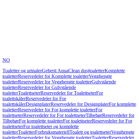
NO
Toaletter og urinaler
Geberit AquaClean dusjtoaletter
Komplette
toaletter
Reservedeler for Komplette toaletter
Vegghengte
toaletter
Reservedeler for Vegghengte toaletter
Gulvstående
toaletter
Reservedeler for Gulvstående
toaletter
Toalettseter
Reservedeler for Toalettseter
For
toalettskåler
Reservedeler for For
toalettskåler
Designplater
Reservedeler for Designplater
For komplette
toaletter
Reservedeler for For komplette toaletter
For
toalettseter
Reservedeler for For toalettseter
Tilbehør
Reservedeler for
Tilbehør
For komplette toaletter
For toalettseter
Reservedeler for For
toalettseter
For toalettseter og komplette
toaletter
Toaletter
Forbruksmateriell
Toalett og toalettseter
Vegghengte
toaletter
Reservedeler for Vegghengte toaletter
Toaletter
Reservedeler