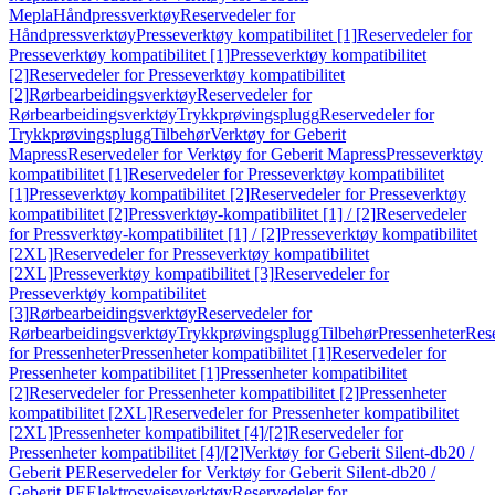
Mepla
Håndpressverktøy
Reservedeler for
Håndpressverktøy
Presseverktøy kompatibilitet [1]
Reservedeler for
Presseverktøy kompatibilitet [1]
Presseverktøy kompatibilitet
[2]
Reservedeler for Presseverktøy kompatibilitet
[2]
Rørbearbeidingsverktøy
Reservedeler for
Rørbearbeidingsverktøy
Trykkprøvingsplugg
Reservedeler for
Trykkprøvingsplugg
Tilbehør
Verktøy for Geberit
Mapress
Reservedeler for Verktøy for Geberit Mapress
Presseverktøy
kompatibilitet [1]
Reservedeler for Presseverktøy kompatibilitet
[1]
Presseverktøy kompatibilitet [2]
Reservedeler for Presseverktøy
kompatibilitet [2]
Pressverktøy-kompatibilitet [1] / [2]
Reservedeler
for Pressverktøy-kompatibilitet [1] / [2]
Presseverktøy kompatibilitet
[2XL]
Reservedeler for Presseverktøy kompatibilitet
[2XL]
Presseverktøy kompatibilitet [3]
Reservedeler for
Presseverktøy kompatibilitet
[3]
Rørbearbeidingsverktøy
Reservedeler for
Rørbearbeidingsverktøy
Trykkprøvingsplugg
Tilbehør
Pressenheter
Res
for Pressenheter
Pressenheter kompatibilitet [1]
Reservedeler for
Pressenheter kompatibilitet [1]
Pressenheter kompatibilitet
[2]
Reservedeler for Pressenheter kompatibilitet [2]
Pressenheter
kompatibilitet [2XL]
Reservedeler for Pressenheter kompatibilitet
[2XL]
Pressenheter kompatibilitet [4]/[2]
Reservedeler for
Pressenheter kompatibilitet [4]/[2]
Verktøy for Geberit Silent-db20 /
Geberit PE
Reservedeler for Verktøy for Geberit Silent-db20 /
Geberit PE
Elektrosveiseverktøy
Reservedeler for