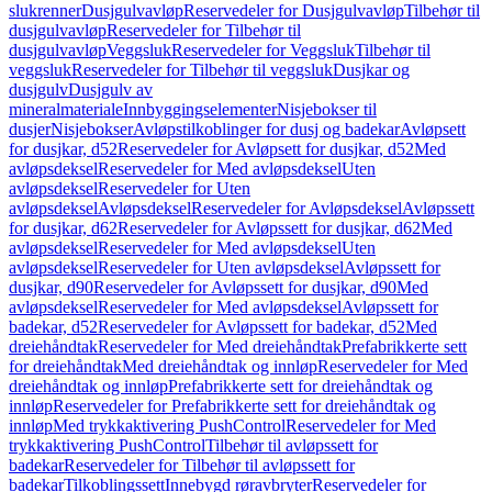
slukrenner
Dusjgulvavløp
Reservedeler for Dusjgulvavløp
Tilbehør til
dusjgulvavløp
Reservedeler for Tilbehør til
dusjgulvavløp
Veggsluk
Reservedeler for Veggsluk
Tilbehør til
veggsluk
Reservedeler for Tilbehør til veggsluk
Dusjkar og
dusjgulv
Dusjgulv av
mineralmateriale
Innbyggingselementer
Nisjebokser til
dusjer
Nisjebokser
Avløpstilkoblinger for dusj og badekar
Avløpsett
for dusjkar, d52
Reservedeler for Avløpsett for dusjkar, d52
Med
avløpsdeksel
Reservedeler for Med avløpsdeksel
Uten
avløpsdeksel
Reservedeler for Uten
avløpsdeksel
Avløpsdeksel
Reservedeler for Avløpsdeksel
Avløpssett
for dusjkar, d62
Reservedeler for Avløpssett for dusjkar, d62
Med
avløpsdeksel
Reservedeler for Med avløpsdeksel
Uten
avløpsdeksel
Reservedeler for Uten avløpsdeksel
Avløpssett for
dusjkar, d90
Reservedeler for Avløpssett for dusjkar, d90
Med
avløpsdeksel
Reservedeler for Med avløpsdeksel
Avløpssett for
badekar, d52
Reservedeler for Avløpssett for badekar, d52
Med
dreiehåndtak
Reservedeler for Med dreiehåndtak
Prefabrikkerte sett
for dreiehåndtak
Med dreiehåndtak og innløp
Reservedeler for Med
dreiehåndtak og innløp
Prefabrikkerte sett for dreiehåndtak og
innløp
Reservedeler for Prefabrikkerte sett for dreiehåndtak og
innløp
Med trykkaktivering PushControl
Reservedeler for Med
trykkaktivering PushControl
Tilbehør til avløpssett for
badekar
Reservedeler for Tilbehør til avløpssett for
badekar
Tilkoblingssett
Innebygd røravbryter
Reservedeler for