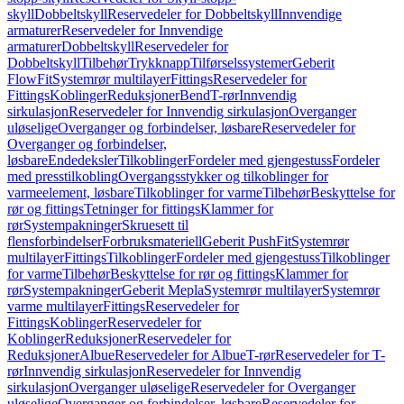
skyll
Dobbeltskyll
Reservedeler for Dobbeltskyll
Innvendige
armaturer
Reservedeler for Innvendige
armaturer
Dobbeltskyll
Reservedeler for
Dobbeltskyll
Tilbehør
Trykknapp
Tilførselssystemer
Geberit
FlowFit
Systemrør multilayer
Fittings
Reservedeler for
Fittings
Koblinger
Reduksjoner
Bend
T-rør
Innvendig
sirkulasjon
Reservedeler for Innvendig sirkulasjon
Overganger
uløselige
Overganger og forbindelser, løsbare
Reservedeler for
Overganger og forbindelser,
løsbare
Endedeksler
Tilkoblinger
Fordeler med gjengestuss
Fordeler
med presstilkobling
Overgangsstykker og tilkoblinger for
varmeelement, løsbare
Tilkoblinger for varme
Tilbehør
Beskyttelse for
rør og fittings
Tetninger for fittings
Klammer for
rør
Systempakninger
Skruesett til
flensforbindelser
Forbruksmateriell
Geberit PushFit
Systemrør
multilayer
Fittings
Tilkoblinger
Fordeler med gjengestuss
Tilkoblinger
for varme
Tilbehør
Beskyttelse for rør og fittings
Klammer for
rør
Systempakninger
Geberit Mepla
Systemrør multilayer
Systemrør
varme multilayer
Fittings
Reservedeler for
Fittings
Koblinger
Reservedeler for
Koblinger
Reduksjoner
Reservedeler for
Reduksjoner
Albue
Reservedeler for Albue
T-rør
Reservedeler for T-
rør
Innvendig sirkulasjon
Reservedeler for Innvendig
sirkulasjon
Overganger uløselige
Reservedeler for Overganger
uløselige
Overganger og forbindelser, løsbare
Reservedeler for