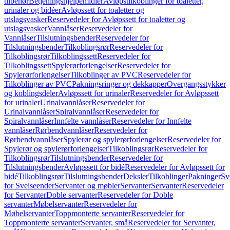
tilbehør
Betjeningshjelpemidler
Avløpstilkoblinger for toaletter,
urinaler og bidéer
Avløpssett for toaletter og
utslagsvasker
Reservedeler for Avløpssett for toaletter og
utslagsvasker
Vannlåser
Reservedeler for
Vannlåser
Tilslutningsbender
Reservedeler for
Tilslutningsbender
Tilkoblingsrør
Reservedeler for
Tilkoblingsrør
Tilkoblingssett
Reservedeler for
Tilkoblingssett
Spylerørforlengelser
Reservedeler for
Spylerørforlengelser
Tilkoblinger av PVC
Reservedeler for
Tilkoblinger av PVC
Pakningsringer og dekkapper
Overgangsstykker
og koblingsdeler
Avløpssett for urinaler
Reservedeler for Avløpssett
for urinaler
Urinalvannlåser
Reservedeler for
Urinalvannlåser
Spiralvannlåser
Reservedeler for
Spiralvannlåser
Innfelte vannlåser
Reservedeler for Innfelte
vannlåser
Rørbendvannlåser
Reservedeler for
Rørbendvannlåser
Spylerør og spylerørforlengelser
Reservedeler for
Spylerør og spylerørforlengelser
Tilkoblingsrør
Reservedeler for
Tilkoblingsrør
Tilslutningsbender
Reservedeler for
Tilslutningsbender
Avløpssett for bidé
Reservedeler for Avløpssett for
bidé
Tilkoblingsrør
Tilslutningsbender
Deksler
Tilkoblinger
Pakninger
Sv
for Sveiseender
Servanter og møbler
Servanter
Servanter
Reservedeler
for Servanter
Doble servanter
Reservedeler for Doble
servanter
Møbelservanter
Reservedeler for
Møbelservanter
Toppmonterte servanter
Reservedeler for
Toppmonterte servanter
Servanter, små
Reservedeler for Servanter,