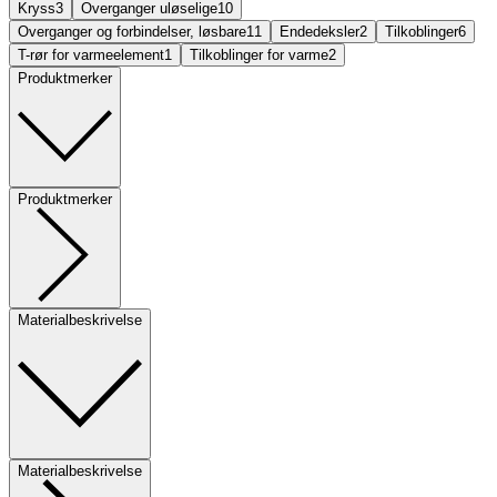
Kryss
3
Overganger uløselige
10
Overganger og forbindelser, løsbare
11
Endedeksler
2
Tilkoblinger
6
T-rør for varmeelement
1
Tilkoblinger for varme
2
Produktmerker
Produktmerker
Materialbeskrivelse
Materialbeskrivelse