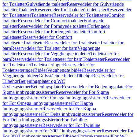
for Toaletter
Gulvstående toaletter
Reservedeler for Gulvstående
toaletter
Toaletter
Reservedeler for Toaletter
Toalettseter
Reservedeler
for Toalettseter
Toalettseter
Reservedeler for Toalettseter
Comfort
toaletter
Reservedeler for Comfort toaletter
Forhøyede
toaletter
Reservedeler for Forhøyede toaletter
Forlengede
toaletter
Reservedeler for Forlengede toaletter
Comfort
toalettseter
Reservedeler for Comfort
toalettseter
Toalettseter
Reservedeler for Toalettseter
Toaletter for
barn
Reservedeler for Toaletter for barn
Vegghengte
toaletter
Reservedeler for Vegghengte toaletter
Toalettseter for
barn
Reservedeler for Toalettseter for barn
Toalettseter
Reservedeler
for Toalettseter
Toalettseteringer
Reservedeler for
Toalettseteringer
Bidéer
Vegghengte bidéer
Reservedeler for
Vegghengte bidéer
Gulvstående bidéer
Tilbehør
Reservedeler for
Tilbehør
Betjeningsplater og WC
skyllesystemer
Betjeningsplater
Reservedeler for Betjeningsplater
For
Sigma innbyggingssisterner
Reservedeler for For Sigma
innbyggingssisterner
For Omega innbyggingssisterner
Reservedeler
for For Omega innbyggingssisterner
For Kappa
innbyggingssisterner
Reservedeler for For Kappa
innbyggingssisterner
For Delta innbyggingssisterner
Reservedeler for
For Delta innbyggingssisterner
For Twinline
innbyggingssisterner
Reservedeler for For Twinline
innbyggingssisterner
For 300T innbyggingssisterner
Reservedeler for
For 300T innbyggingssisterner
Tilbehør
Forbruksmateriell
For WC-