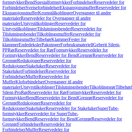
formstykker
Bend
Spesialformstykker
Forbindelser
Reservedeler for
Forbindelser
Sveiseforbindelser
Ekspansjonsmuffer
Reservedeler for
Ekspansjonsmuffer
Kromstålkoblinger
Overganger til andre
materialer
Reservedeler for Overganger til andre
materialer
Utstyrstilkoblinger
Reservedeler for
Utstyrstilkoblinger
Tilslutningsbender
Reservedeler for
Tilslutningsbender
Tilkoblingsmuffer
Reservedeler for
Tilkoblingsmuffer
Tilbehør
Klammer
Fester for
klammer
Endedeksler
Pakninger
Forbruksmateriell
Geberit Silent-
PP
Rør
Reservedeler for Rør
Formstykker
Reservedeler for
Formstykker
Bend
Reservedeler for Bend
Grenrør
Reservedeler for
Grenrør
Reduksjoner
Reservedeler for
Reduksjoner
Stakeluker
Reservedeler for
Stakeluker
Forbindelser
Reservedeler for
Forbindelser
Muffer
Reservedeler for
Muffer
Kloforbindelser
Overganger til andre
materialer
Utstyrstilkoblinger
Tilslutningsbender
Tilkoblingsrør
Tilbehør
Silent-Pro
Rør
Reservedeler for Rør
Formstykker
Reservedeler for
Formstykker
Bend
Reservedeler for Bend
Grenrør
Reservedeler for
Grenrør
Reduksjoner
Reservedeler for
Reduksjoner
Stakeluker
Reservedeler for Stakeluker
SuperTube-
formstykker
Reservedeler for SuperTube-
formstykker
Bend
Reservedeler for Bend
Grenrør
Reservedeler for
Grenrør
Forbindelser
Reservedeler for
Forbindelser
Muffer
Reservedeler for