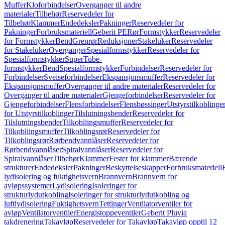
Muffer
Kloforbindelser
Overganger til andre
materialer
Tilbehør
Reservedeler for
Tilbehør
Klammer
Endedeksler
Pakninger
Reservedeler for
Pakninger
Forbruksmateriell
Geberit PE
Rør
Formstykker
Reservedeler
for Formstykker
Bend
Grenrør
Reduksjoner
Stakeluker
Reservedeler
for Stakeluker
Overganger
Spesialformstykker
Reservedeler for
Spesialformstykker
SuperTube-
formstykker
Bend
Spesialformstykker
Forbindelser
Reservedeler for
Forbindelser
Sveiseforbindelser
Ekspansjonsmuffer
Reservedeler for
Ekspansjonsmuffer
Overganger til andre materialer
Reservedeler for
Overganger til andre materialer
Gjengeforbindelser
Reservedeler for
Gjengeforbindelser
Flensforbindelser
Flensbøssinger
Utstyrstilkoblinge
for Utstyrstilkoblinger
Tilslutningsbender
Reservedeler for
Tilslutningsbender
Tilkobliingsmuffer
Reservedeler for
Tilkobliingsmuffer
Tilkoblingsrør
Reservedeler for
Tilkoblingsrør
Rørbendvannlåser
Reservedeler for
Rørbendvannlåser
Spiralvannlåser
Reservedeler for
Spiralvannlåser
Tilbehør
Klammer
Fester for klammer
Bærende
strukturer
Endedeksler
Pakninger
Beskyttelseskapper
Forbruksmateriell
lydisolering og fuktighetsvern
Brannvern
Brannvern for
avløpssystemer
Lydisolering
Isoleringer for
strukturlydutkobling
Isoleringer for strukturlydutkobling og
luftlydisolering
Fuktighetsvern
Tettinger
Ventilatorventiler for
avløp
Ventilatorventiler
Energistoppeventiler
Geberit Pluvia
takdrenering
Takavløp
Reservedeler for Takavløp
Takavløp opptil 12