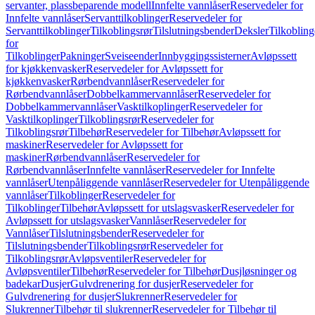
servanter, plassbeparende modell
Innfelte vannlåser
Reservedeler for
Innfelte vannlåser
Servanttilkoblinger
Reservedeler for
Servanttilkoblinger
Tilkoblingsrør
Tilslutningsbender
Deksler
Tilkobling
for
Tilkoblinger
Pakninger
Sveiseender
Innbyggingssisterner
Avløpssett
for kjøkkenvasker
Reservedeler for Avløpssett for
kjøkkenvasker
Rørbendvannlåser
Reservedeler for
Rørbendvannlåser
Dobbelkammervannlåser
Reservedeler for
Dobbelkammervannlåser
Vasktilkoplinger
Reservedeler for
Vasktilkoplinger
Tilkoblingsrør
Reservedeler for
Tilkoblingsrør
Tilbehør
Reservedeler for Tilbehør
Avløpssett for
maskiner
Reservedeler for Avløpssett for
maskiner
Rørbendvannlåser
Reservedeler for
Rørbendvannlåser
Innfelte vannlåser
Reservedeler for Innfelte
vannlåser
Utenpåliggende vannlåser
Reservedeler for Utenpåliggende
vannlåser
Tilkoblinger
Reservedeler for
Tilkoblinger
Tilbehør
Avløpssett for utslagsvasker
Reservedeler for
Avløpssett for utslagsvasker
Vannlåser
Reservedeler for
Vannlåser
Tilslutningsbender
Reservedeler for
Tilslutningsbender
Tilkoblingsrør
Reservedeler for
Tilkoblingsrør
Avløpsventiler
Reservedeler for
Avløpsventiler
Tilbehør
Reservedeler for Tilbehør
Dusjløsninger og
badekar
Dusjer
Gulvdrenering for dusjer
Reservedeler for
Gulvdrenering for dusjer
Slukrenner
Reservedeler for
Slukrenner
Tilbehør til slukrenner
Reservedeler for Tilbehør til