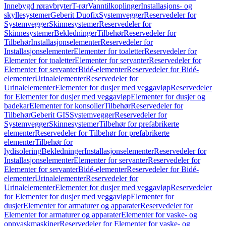
Innebygd røravbryter
T-rør
Vanntilkoplinger
Installasjons- og
skyllesystemer
Geberit Duofix
Systemvegger
Reservedeler for
Systemvegger
Skinnesystemer
Reservedeler for
Skinnesystemer
Bekledninger
Tilbehør
Reservedeler for
Tilbehør
Installasjonselementer
Reservedeler for
Installasjonselementer
Elementer for toaletter
Reservedeler for
Elementer for toaletter
Elementer for servanter
Reservedeler for
Elementer for servanter
Bidé-elementer
Reservedeler for Bidé-
elementer
Urinalelementer
Reservedeler for
Urinalelementer
Elementer for dusjer med veggavløp
Reservedeler
for Elementer for dusjer med veggavløp
Elementer for dusjer og
badekar
Elementer for konsoller
Tilbehør
Reservedeler for
Tilbehør
Geberit GIS
Systemvegger
Reservedeler for
Systemvegger
Skinnesystemer
Tilbehør for prefabrikerte
elementer
Reservedeler for Tilbehør for prefabrikerte
elementer
Tilbehør for
lydisolering
Bekledninger
Installasjonselementer
Reservedeler for
Installasjonselementer
Elementer for servanter
Reservedeler for
Elementer for servanter
Bidé-elementer
Reservedeler for Bidé-
elementer
Urinalelementer
Reservedeler for
Urinalelementer
Elementer for dusjer med veggavløp
Reservedeler
for Elementer for dusjer med veggavløp
Elementer for
dusjer
Elementer for armaturer og apparater
Reservedeler for
Elementer for armaturer og apparater
Elementer for vaske- og
oppvaskmaskiner
Reservedeler for Elementer for vaske- og