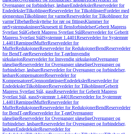
Overganger og forbindelser, løsbare
Endedeksler
Reservedeler for
Endedeksler
Tilkoblinger
Reservedeler for Tilkoblinger
Fordeler med
gjengestuss
Tilkoblinger for varme
Reservedeler for Tilkoblinger for
varme
Tilbehør
Beskyttelse for rør og fittings
Klammer for
rør
Systempakninger
Skruesett til flensforbindelser
Geberit Mapress
Syrefast Stål
Geberit Mapress Syrefast Stål
Reservedeler for Geberit
Mapress Syrefast Stål
Systemrør 1.4401
Reservedeler for Systemrør
1.4401
Rørnippel
Muffer
Reservedeler for
Muffer
Reduksjoner
Reservedeler for Reduksjoner
Bend
Reservedeler
for Bend
T-rør
Reservedeler for T-rør
Innvendig
sirkulasjon
Reservedeler for Innvendig sirkulasjon
Overganger
uløselige
Reservedeler for Overganger uløselige
Overganger og
forbindelser, løsbare
Reservedeler for Overganger og forbindelser,
løsbare
Kompensatorer
Reservedeler for
Kompensatorer
Gjennomføringer
Endedeksler
Reservedeler for
Endedeksler
Tilkoblinger
Reservedeler for Tilkoblinger
Geberit
Mapress Syrefast Stål, gass
Reservedeler for Geberit Mapress
Syrefast Stål, gass
Systemrør 1.4401
Reservedeler for Systemrør
1.4401
Rørnippel
Muffer
Reservedeler for
Muffer
Reduksjoner
Reservedeler for Reduksjoner
Bend
Reservedeler
for Bend
T-rør
Reservedeler for T-rør
Overganger
uløselige
Reservedeler for Overganger uløselige
Overganger og
forbindelser, løsbare
Reservedeler for Overganger og forbindelser,
løsbare
Endedeksler
Reservedeler for