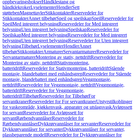
oppbevaringsbokser
Håndklestang og
håndklekroker
Lyselementer
Hendler
Sett
støtteben
Magnettavler
Stikkontakter
Reservedeler for
Stikkontakter
Annet tilbehør
Speil og speilskap
Speil
Reservedeler for
Speil
Med integrert belysning
Reservedeler for Med integrert
belysning
Uten integrert belysning
Speilskap
Reservedeler for
Speilskap
Med integrert belysning
Reservedeler for Med integrert
belysning
Uten integrert belysning
Reservedeler for Uten integrert
belysning
Tilbehør
Lyselementer
Hendler
Annet
tilbehør
Stikkontakter
Armaturer
Servantarmaturer
Reservedeler for
Servantarmaturer
Montering av stativ, nettdrift
Reservedeler for
Montering av stativ, nettdrift
Stativmontering,
batteridrift
Reservedeler for Stativmontering, batteridrift
Stående
montasje, blandebatteri med enhåndsgrep
Reservedeler for Stående
montasje, blandebatteri med enhåndsgrep
Veggmontasje,
nettdrift
Reservedeler for Veggmontasje, nettdrift
Veggmontasje,
batteridrift
Reservedeler for Veggmontasje,
batteridrift
Tilbehør
Reservedeler for Tilbehør
For
servantkraner
Reservedeler for For servantkraner
Utstyrstilkoblinger
for vaskeområde, kjøkkenvask, apparater og utslagsvask
Avløpssett
for servant
Reservedeler for Avløpssett for
servant
Rørbendvannlåser
Reservedeler for
Rørbendvannlåser
Dykkrørvannlåser for servanter
Reservedeler for
Dykkrørvannlåser for servanter
Dykkrørvannlåser for servanter,
plassbeparende modell
Reservedeler for Dykkrørvannlåser for