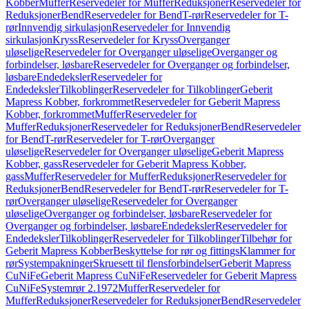
Kobber
Muffer
Reservedeler for Muffer
Reduksjoner
Reservedeler for
Reduksjoner
Bend
Reservedeler for Bend
T-rør
Reservedeler for T-
rør
Innvendig sirkulasjon
Reservedeler for Innvendig
sirkulasjon
Kryss
Reservedeler for Kryss
Overganger
uløselige
Reservedeler for Overganger uløselige
Overganger og
forbindelser, løsbare
Reservedeler for Overganger og forbindelser,
løsbare
Endedeksler
Reservedeler for
Endedeksler
Tilkoblinger
Reservedeler for Tilkoblinger
Geberit
Mapress Kobber, forkrommet
Reservedeler for Geberit Mapress
Kobber, forkrommet
Muffer
Reservedeler for
Muffer
Reduksjoner
Reservedeler for Reduksjoner
Bend
Reservedeler
for Bend
T-rør
Reservedeler for T-rør
Overganger
uløselige
Reservedeler for Overganger uløselige
Geberit Mapress
Kobber, gass
Reservedeler for Geberit Mapress Kobber,
gass
Muffer
Reservedeler for Muffer
Reduksjoner
Reservedeler for
Reduksjoner
Bend
Reservedeler for Bend
T-rør
Reservedeler for T-
rør
Overganger uløselige
Reservedeler for Overganger
uløselige
Overganger og forbindelser, løsbare
Reservedeler for
Overganger og forbindelser, løsbare
Endedeksler
Reservedeler for
Endedeksler
Tilkoblinger
Reservedeler for Tilkoblinger
Tilbehør for
Geberit Mapress Kobber
Beskyttelse for rør og fittings
Klammer for
rør
Systempakninger
Skruesett til flensforbindelser
Geberit Mapress
CuNiFe
Geberit Mapress CuNiFe
Reservedeler for Geberit Mapress
CuNiFe
Systemrør 2.1972
Muffer
Reservedeler for
Muffer
Reduksjoner
Reservedeler for Reduksjoner
Bend
Reservedeler