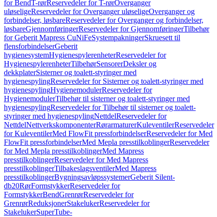
for Bend
T-rør
Reservedeler for T-rør
Overganger
uløselige
Reservedeler for Overganger uløselige
Overganger og
forbindelser, løsbare
Reservedeler for Overganger og forbindelser,
løsbare
Gjennomføringer
Reservedeler for Gjennomføringer
Tilbehør
for Geberit Mapress CuNiFe
Systempakninger
Skruesett til
flensforbindelser
Geberit
hygienesystem
Hygienespylerenheter
Reservedeler for
Hygienespylerenheter
Tilbehør
Sensorer
Deksler og
dekkplater
Sisterner og toalett-styringer med
hygienespyling
Reservedeler for Sisterner og toalett-styringer med
hygienespyling
Hygienemoduler
Reservedeler for
Hygienemoduler
Tilbehør til sisterner og toalett-styringer med
hygienespyling
Reservedeler for Tilbehør til sisterner og toalett-
styringer med hygienespyling
Nettdel
Reservedeler for
Nettdel
Nettverkskomponenter
Rørarmaturer
Kuleventiler
Reservedeler
for Kuleventiler
Med FlowFit pressforbindelser
Reservedeler for Med
FlowFit pressforbindelser
Med Mepla presstilkoblinger
Reservedeler
for Med Mepla presstilkoblinger
Med Mapress
presstilkoblinger
Reservedeler for Med Mapress
presstilkoblinger
Tilbakeslagsventiler
Med Mapress
presstilkoblinger
Bygningsavløpssystemer
Geberit Silent-
db20
Rør
Formstykker
Reservedeler for
Formstykker
Bend
Grenrør
Reservedeler for
Grenrør
Reduksjoner
Stakeluker
Reservedeler for
Stakeluker
SuperTube-