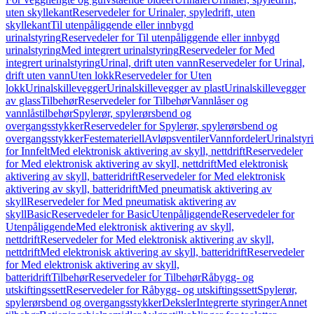
uten skyllekant
Reservedeler for Urinaler, spyledrift, uten
skyllekant
Til utenpåliggende eller innbygd
urinalstyring
Reservedeler for Til utenpåliggende eller innbygd
urinalstyring
Med integrert urinalstyring
Reservedeler for Med
integrert urinalstyring
Urinal, drift uten vann
Reservedeler for Urinal,
drift uten vann
Uten lokk
Reservedeler for Uten
lokk
Urinalskillevegger
Urinalskillevegger av plast
Urinalskillevegger
av glass
Tilbehør
Reservedeler for Tilbehør
Vannlåser og
vannlåstilbehør
Spylerør, spylerørsbend og
overgangsstykker
Reservedeler for Spylerør, spylerørsbend og
overgangsstykker
Festemateriell
Avløpsventiler
Vannfordeler
Urinalstyr
for Innfelt
Med elektronisk aktivering av skyll, nettdrift
Reservedeler
for Med elektronisk aktivering av skyll, nettdrift
Med elektronisk
aktivering av skyll, batteridrift
Reservedeler for Med elektronisk
aktivering av skyll, batteridrift
Med pneumatisk aktivering av
skyll
Reservedeler for Med pneumatisk aktivering av
skyll
Basic
Reservedeler for Basic
Utenpåliggende
Reservedeler for
Utenpåliggende
Med elektronisk aktivering av skyll,
nettdrift
Reservedeler for Med elektronisk aktivering av skyll,
nettdrift
Med elektronisk aktivering av skyll, batteridrift
Reservedeler
for Med elektronisk aktivering av skyll,
batteridrift
Tilbehør
Reservedeler for Tilbehør
Råbygg- og
utskiftingssett
Reservedeler for Råbygg- og utskiftingssett
Spylerør,
spylerørsbend og overgangsstykker
Deksler
Integrerte styringer
Annet