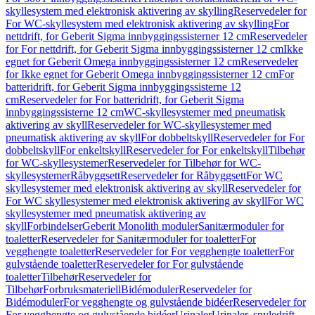
skyllesystem med elektronisk aktivering av skylling
Reservedeler for
For WC-skyllesystem med elektronisk aktivering av skylling
For
nettdrift, for Geberit Sigma innbyggingssisterner 12 cm
Reservedeler
for For nettdrift, for Geberit Sigma innbyggingssisterner 12 cm
Ikke
egnet for Geberit Omega innbyggingssisterner 12 cm
Reservedeler
for Ikke egnet for Geberit Omega innbyggingssisterner 12 cm
For
batteridrift, for Geberit Sigma innbyggingssisterne 12
cm
Reservedeler for For batteridrift, for Geberit Sigma
innbyggingssisterne 12 cm
WC-skyllesystemer med pneumatisk
aktivering av skyll
Reservedeler for WC-skyllesystemer med
pneumatisk aktivering av skyll
For dobbeltskyll
Reservedeler for For
dobbeltskyll
For enkeltskyll
Reservedeler for For enkeltskyll
Tilbehør
for WC-skyllesystemer
Reservedeler for Tilbehør for WC-
skyllesystemer
Råbyggsett
Reservedeler for Råbyggsett
For WC
skyllesystemer med elektronisk aktivering av skyll
Reservedeler for
For WC skyllesystemer med elektronisk aktivering av skyll
For WC
skyllesystemer med pneumatisk aktivering av
skyll
Forbindelser
Geberit Monolith moduler
Sanitærmoduler for
toaletter
Reservedeler for Sanitærmoduler for toaletter
For
vegghengte toaletter
Reservedeler for For vegghengte toaletter
For
gulvstående toaletter
Reservedeler for For gulvstående
toaletter
Tilbehør
Reservedeler for
Tilbehør
Forbruksmateriell
Bidémoduler
Reservedeler for
Bidémoduler
For vegghengte og gulvstående bidéer
Reservedeler for
For vegghengte og gulvstående bidéer
Urinaler
Urinaler, spyledrift,