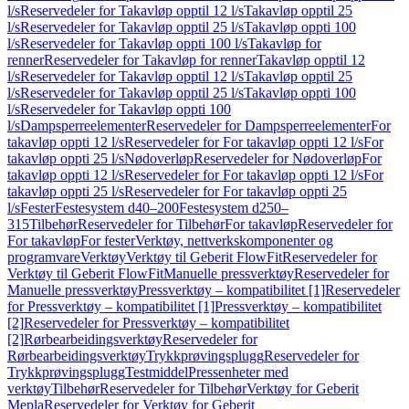
l/s
Reservedeler for Takavløp opptil 12 l/s
Takavløp opptil 25
l/s
Reservedeler for Takavløp opptil 25 l/s
Takavløp oppti 100
l/s
Reservedeler for Takavløp oppti 100 l/s
Takavløp for
renner
Reservedeler for Takavløp for renner
Takavløp opptil 12
l/s
Reservedeler for Takavløp opptil 12 l/s
Takavløp opptil 25
l/s
Reservedeler for Takavløp opptil 25 l/s
Takavløp oppti 100
l/s
Reservedeler for Takavløp oppti 100
l/s
Dampsperreelementer
Reservedeler for Dampsperreelementer
For
takavløp oppti 12 l/s
Reservedeler for For takavløp oppti 12 l/s
For
takavløp oppti 25 l/s
Nødoverløp
Reservedeler for Nødoverløp
For
takavløp oppti 12 l/s
Reservedeler for For takavløp oppti 12 l/s
For
takavløp oppti 25 l/s
Reservedeler for For takavløp oppti 25
l/s
Fester
Festesystem d40–200
Festesystem d250–
315
Tilbehør
Reservedeler for Tilbehør
For takavløp
Reservedeler for
For takavløp
For fester
Verktøy, nettverkskomponenter og
programvare
Verktøy
Verktøy til Geberit FlowFit
Reservedeler for
Verktøy til Geberit FlowFit
Manuelle pressverktøy
Reservedeler for
Manuelle pressverktøy
Pressverktøy – kompatibilitet [1]
Reservedeler
for Pressverktøy – kompatibilitet [1]
Pressverktøy – kompatibilitet
[2]
Reservedeler for Pressverktøy – kompatibilitet
[2]
Rørbearbeidingsverktøy
Reservedeler for
Rørbearbeidingsverktøy
Trykkprøvingsplugg
Reservedeler for
Trykkprøvingsplugg
Testmiddel
Pressenheter med
verktøy
Tilbehør
Reservedeler for Tilbehør
Verktøy for Geberit
Mepla
Reservedeler for Verktøy for Geberit