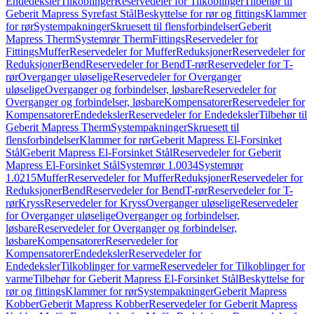
Endedeksler
Tilkoblinger
Reservedeler for Tilkoblinger
Tilbehør til
Geberit Mapress Syrefast Stål
Beskyttelse for rør og fittings
Klammer
for rør
Systempakninger
Skruesett til flensforbindelser
Geberit
Mapress Therm
Systemrør Therm
Fittings
Reservedeler for
Fittings
Muffer
Reservedeler for Muffer
Reduksjoner
Reservedeler for
Reduksjoner
Bend
Reservedeler for Bend
T-rør
Reservedeler for T-
rør
Overganger uløselige
Reservedeler for Overganger
uløselige
Overganger og forbindelser, løsbare
Reservedeler for
Overganger og forbindelser, løsbare
Kompensatorer
Reservedeler for
Kompensatorer
Endedeksler
Reservedeler for Endedeksler
Tilbehør til
Geberit Mapress Therm
Systempakninger
Skruesett til
flensforbindelser
Klammer for rør
Geberit Mapress El-Forsinket
Stål
Geberit Mapress El-Forsinket Stål
Reservedeler for Geberit
Mapress El-Forsinket Stål
Systemrør 1.0034
Systemrør
1.0215
Muffer
Reservedeler for Muffer
Reduksjoner
Reservedeler for
Reduksjoner
Bend
Reservedeler for Bend
T-rør
Reservedeler for T-
rør
Kryss
Reservedeler for Kryss
Overganger uløselige
Reservedeler
for Overganger uløselige
Overganger og forbindelser,
løsbare
Reservedeler for Overganger og forbindelser,
løsbare
Kompensatorer
Reservedeler for
Kompensatorer
Endedeksler
Reservedeler for
Endedeksler
Tilkoblinger for varme
Reservedeler for Tilkoblinger for
varme
Tilbehør for Geberit Mapress El-Forsinket Stål
Beskyttelse for
rør og fittings
Klammer for rør
Systempakninger
Geberit Mapress
Kobber
Geberit Mapress Kobber
Reservedeler for Geberit Mapress