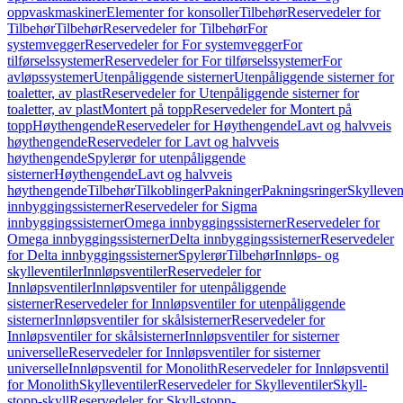
oppvaskmaskiner
Elementer for konsoller
Tilbehør
Reservedeler for
Tilbehør
Tilbehør
Reservedeler for Tilbehør
For
systemvegger
Reservedeler for For systemvegger
For
tilførselssystemer
Reservedeler for For tilførselssystemer
For
avløpssystemer
Utenpåliggende sisterner
Utenpåliggende sisterner for
toaletter, av plast
Reservedeler for Utenpåliggende sisterner for
toaletter, av plast
Montert på topp
Reservedeler for Montert på
topp
Høythengende
Reservedeler for Høythengende
Lavt og halvveis
høythengende
Reservedeler for Lavt og halvveis
høythengende
Spylerør for utenpåliggende
sisterner
Høythengende
Lavt og halvveis
høythengende
Tilbehør
Tilkoblinger
Pakninger
Pakningsringer
Skylleven
innbyggingssisterner
Reservedeler for Sigma
innbyggingssisterner
Omega innbyggingssisterner
Reservedeler for
Omega innbyggingssisterner
Delta innbyggingssisterner
Reservedeler
for Delta innbyggingssisterner
Spylerør
Tilbehør
Innløps- og
skylleventiler
Innløpsventiler
Reservedeler for
Innløpsventiler
Innløpsventiler for utenpåliggende
sisterner
Reservedeler for Innløpsventiler for utenpåliggende
sisterner
Innløpsventiler for skålsisterner
Reservedeler for
Innløpsventiler for skålsisterner
Innløpsventiler for sisterner
universelle
Reservedeler for Innløpsventiler for sisterner
universelle
Innløpsventil for Monolith
Reservedeler for Innløpsventil
for Monolith
Skylleventiler
Reservedeler for Skylleventiler
Skyll-
stopp-skyll
Reservedeler for Skyll-stopp-