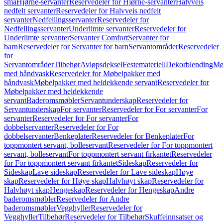
små
Hjørne-servanter
Reservedeler for Hjørne-servanter
Halvveis
nedfelt servanter
Reservedeler for Halvveis nedfelt
servanter
Nedfellingsservanter
Reservedeler for
Nedfellingsservanter
Underlimte servanter
Reservedeler for
Underlimte servanter
Servanter Comfort
Servanter for
barn
Reservedeler for Servanter for barn
Servantområder
Reservedeler
for
Servantområder
Tilbehør
Avløpsdeksel
Festemateriell
Dekorblending
Mø
med håndvask
Reservedeler for Møbelpakker med
håndvask
Møbelpakker med heldekkende servant
Reservedeler for
Møbelpakker med heldekkende
servant
Baderomsmøbler
Servantunderskap
Reservedeler for
Servantunderskap
For servanter
Reservedeler for For servanter
For
servanter
Reservedeler for For servanter
For
dobbelservanter
Reservedeler for For
dobbelservanter
Benkeplater
Reservedeler for Benkeplater
For
toppmontert servant, bolleservant
Reservedeler for For toppmontert
servant, bolleservant
For toppmontert servant firkantet
Reservedeler
for For toppmontert servant firkantet
Sideskap
Reservedeler for
Sideskap
Lave sideskap
Reservedeler for Lave sideskap
Høye
skap
Reservedeler for Høye skap
Halvhøyt skap
Reservedeler for
Halvhøyt skap
Hengeskap
Reservedeler for Hengeskap
Andre
baderomsmøbler
Reservedeler for Andre
baderomsmøbler
Vegghyller
Reservedeler for
Vegghyller
Tilbehør
Reservedeler for Tilbehør
Skuffeinnsatser og