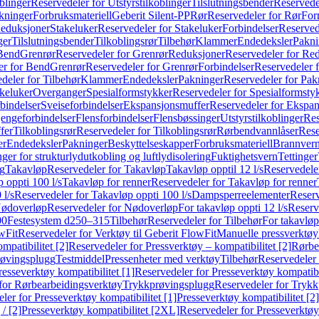
blinger
Reservedeler for Utstyrstilkoblinger
Tilslutningsbender
Reservedel
kninger
Forbruksmateriell
Geberit Silent-PP
Rør
Reservedeler for Rør
For
Reduksjoner
Stakeluker
Reservedeler for Stakeluker
Forbindelser
Reserved
ger
Tilslutningsbender
Tilkoblingsrør
Tilbehør
Klammer
Endedeksler
Pakni
 Bend
Grenrør
Reservedeler for Grenrør
Reduksjoner
Reservedeler for Re
er for Bend
Grenrør
Reservedeler for Grenrør
Forbindelser
Reservedeler f
deler for Tilbehør
Klammer
Endedeksler
Pakninger
Reservedeler for Pak
akeluker
Overganger
Spesialformstykker
Reservedeler for Spesialformsty
bindelser
Sveiseforbindelser
Ekspansjonsmuffer
Reservedeler for Ekspa
jengeforbindelser
Flensforbindelser
Flensbøssinger
Utstyrstilkoblinger
Res
fer
Tilkoblingsrør
Reservedeler for Tilkoblingsrør
Rørbendvannlåser
Rese
er
Endedeksler
Pakninger
Beskyttelseskapper
Forbruksmateriell
Brannvern,
nger for strukturlydutkobling og luftlydisolering
Fuktighetsvern
Tettinger
ng
Takavløp
Reservedeler for Takavløp
Takavløp opptil 12 l/s
Reservedeler
 oppti 100 l/s
Takavløp for renner
Reservedeler for Takavløp for renner
 l/s
Reservedeler for Takavløp oppti 100 l/s
Dampsperreelementer
Reserv
ødoverløp
Reservedeler for Nødoverløp
For takavløp oppti 12 l/s
Reserve
00
Festesystem d250–315
Tilbehør
Reservedeler for Tilbehør
For takavløp
wFit
Reservedeler for Verktøy til Geberit FlowFit
Manuelle pressverktøy
mpatibilitet [2]
Reservedeler for Pressverktøy – kompatibilitet [2]
Rørbe
røvingsplugg
Testmiddel
Pressenheter med verktøy
Tilbehør
Reservedeler 
resseverktøy kompatibilitet [1]
Reservedeler for Presseverktøy kompatibil
for Rørbearbeidingsverktøy
Trykkprøvingsplugg
Reservedeler for Tryk
ler for Presseverktøy kompatibilitet [1]
Presseverktøy kompatibilitet [2]
/ [2]
Presseverktøy kompatibilitet [2XL]
Reservedeler for Presseverktøy