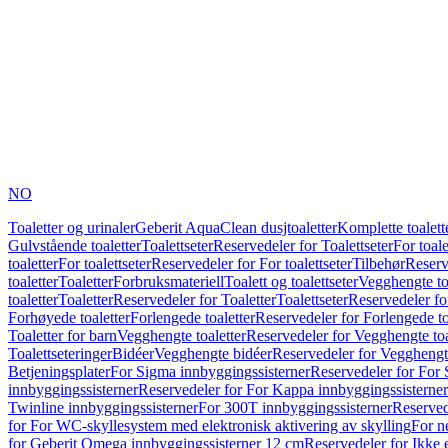
NO
Toaletter og urinaler
Geberit AquaClean dusjtoaletter
Komplette toalett
Gulvstående toaletter
Toalettseter
Reservedeler for Toalettseter
For toale
toaletter
For toalettseter
Reservedeler for For toalettseter
Tilbehør
Reserv
toaletter
Toaletter
Forbruksmateriell
Toalett og toalettseter
Vegghengte to
toaletter
Toaletter
Reservedeler for Toaletter
Toalettseter
Reservedeler for
Forhøyede toaletter
Forlengede toaletter
Reservedeler for Forlengede to
Toaletter for barn
Vegghengte toaletter
Reservedeler for Vegghengte toa
Toalettseteringer
Bidéer
Vegghengte bidéer
Reservedeler for Vegghengt
Betjeningsplater
For Sigma innbyggingssisterner
Reservedeler for For 
innbyggingssisterner
Reservedeler for For Kappa innbyggingssisterner
Twinline innbyggingssisterner
For 300T innbyggingssisterner
Reserved
for For WC-skyllesystem med elektronisk aktivering av skylling
For n
for Geberit Omega innbyggingssisterner 12 cm
Reservedeler for Ikke