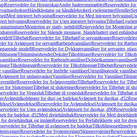
ap
Reservedeler for Hengeskap
Andre baderomsmøbler
Reservedeler fo
evaringsbokser
Håndklestang og håndklekroker
Lyselementer
Hendler
Set
peil
Med integrert belysning
Reservedeler for Med integrert belysning
Ute
rert belysning
Reservedeler for Uten integrert belysning
Tilbehør
Lysele
vantarmaturer
Montering av stativ, nettdrift
Reservedeler for Montering av s
åndsgrep
Reservedeler for Stående montasje, blandebatteri med enhånds
ridrift
Tilbehør
Reservedeler for Tilbehør
For servantkraner
Reservedeler
ler for Avløpssett for servant
Rørbendvannlåser
Reservedeler for Rørbe
beparende modell
Reservedeler for Dykkrørvannlåser for servanter, pla
blingsrør
Tilslutningsbender
Deksler
Tilkoblinger
Reservedeler for Tilkob
vannlåser
Reservedeler for Rørbendvannlåser
Dobbelkammervannlåser
R
linger
Tilkoblingsrør
Reservedeler for Tilkoblingsrør
Tilbehør
Reservedele
e vannlåser
Reservedeler for Innfelte vannlåser
Utenpåliggende vannlåse
Avløpssett for utslagsvasker
Vannlåser
Reservedeler for Vannlåser
Tilslu
sventiler
Reservedeler for Avløpsventiler
Tilbehør
Reservedeler for Tilbe
er for Slukrenner
Tilbehør til slukrenner
Reservedeler for Tilbehør til sl
ervedeler for Veggsluk
Tilbehør til veggsluk
Reservedeler for Tilbehør t
er
Avløpstilkoblinger for dusj og badekar
Avløpsett for dusjkar, d52
Rese
deksel
Avløpsdeksel
Reservedeler for Avløpsdeksel
Avløpssett for dusjka
ervedeler for Uten avløpsdeksel
Avløpssett for dusjkar, d90
Reservedeler
ett for badekar, d52
Med dreiehåndtak
Reservedeler for Med dreiehånd
t for dreiehåndtak og innløp
Reservedeler for Prefabrikkerte sett for dre
servedeler for Tilbehør til avløpssett for badekar
Tilkoblingssett
Innebygd
temvegger
Reservedeler for Systemvegger
Skinnesystemer
Reservedeler
Elementer for toaletter
Reservedeler for Elementer for toaletter
Elementer