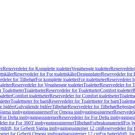
er
Reservedeler for Komplette toaletter
Vegghengte toaletter
Reservedeler
ttskåler
Reservedeler for For toalettskåler
Designplater
Reservedeler for 
edeler for Tilbehør
For komplette toaletter
For toalettseter
Reservedeler fo
aletter
Reservedeler for Vegghengte toaletter
Toaletter
Reservedeler for T
 Toalettseter
Toalettseter
Reservedeler for Toalettseter
Comfort toaletter
R
aletter
Comfort toalettseter
Reservedeler for Comfort toalettseter
Toaletts
letter
Toalettseter for barn
Reservedeler for Toalettseter for barn
Toaletts
e bidéer
Gulvstående bidéer
Tilbehør
Reservedeler for Tilbehør
Betjening
Sigma innbyggingssisterner
For Omega innbyggingssisterner
Reservedel
For Delta innbyggingssisterner
Reservedeler for For Delta innbyggingss
eler for For 300T innbyggingssisterner
Tilbehør
Forbruksmateriell
For W
ettdrift, for Geberit Sigma innbyggingssisterner 12 cm
Reservedeler for 
 egnet for Geberit Omega innbyggingssisterner 12 cm
For batteridrift, 