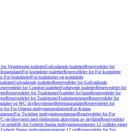
 for Vegghengte toaletter
Gulvstående toaletter
Reservedeler for
Designplater
For komplette toaletter
Reservedeler for For komplette
r For toalettseter
For toalettseter og komplette
oaletter
Gulvstående toaletter
Reservedeler for Gulvstående
eservedeler for Comfort toaletter
Forhøyede toaletter
Reservedeler for
eter
Reservedeler for Toalettseter
Toaletter for barn
Reservedeler for
eter
Reservedeler for Toalettseter
Toalettseteringer
Reservedeler for
splater og WC skyllesystemer
Betjeningsplater
Reservedeler for
er for For Omega innbyggingssisterner
For Kappa
isterner
For Twinline innbyggingssisterner
Reservedeler for For
C-skyllesystem med elektronisk aktivering av skylling
Reservedeler
For nettdrift, for Geberit Sigma innbyggingssisterner 12 cm
Ikke egnet
for Geberit Sigma innbyggingssisterne 12 cm
Reservedeler for For