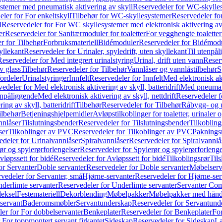
temer med pneumatisk aktivering av skyll
Reservedeler for WC-skylles
ler for For enkeltskyll
Tilbehør for WC-skyllesystemer
Reservedeler fo
l
Reservedeler for For WC skyllesystemer med elektronisk aktivering av
er
Reservedeler for Sanitærmoduler for toaletter
For vegghengte toaletter
r for Tilbehør
Forbruksmateriell
Bidémoduler
Reservedeler for Bidémod
kyllekant
Reservedeler for Urinaler, spyledrift, uten skyllekant
Til utenpål
Reservedeler for Med integrert urinalstyring
Urinal, drift uten vann
Reserv
v glass
Tilbehør
Reservedeler for Tilbehør
Vannlåser og vannlåstilbehør
S
ordeler
Urinalstyringer
Innfelt
Reservedeler for Innfelt
Med elektronisk akt
edeler for Med elektronisk aktivering av skyll, batteridrift
Med pneumati
enpåliggende
Med elektronisk aktivering av skyll, nettdrift
Reservedeler fo
ng av skyll, batteridrift
Tilbehør
Reservedeler for Tilbehør
Råbygg- og u
ilbehør
Betjeningshjelpemidler
Avløpstilkoblinger for toaletter, urinaler 
nnlåser
Tilslutningsbender
Reservedeler for Tilslutningsbender
Tilkobling
ser
Tilkoblinger av PVC
Reservedeler for Tilkoblinger av PVC
Paknings
edeler for Urinalvannlåser
Spiralvannlåser
Reservedeler for Spiralvannlå
ør og spylerørforlengelser
Reservedeler for Spylerør og spylerørforlenge
vløpssett for bidé
Reservedeler for Avløpssett for bidé
Tilkoblingsrør
Til
or Servanter
Doble servanter
Reservedeler for Doble servanter
Møbelserv
vedeler for Servanter, små
Hjørne-servanter
Reservedeler for Hjørne-ser
derlimte servanter
Reservedeler for Underlimte servanter
Servanter Com
eksel
Festemateriell
Dekorblending
Møbelpakker
Møbelpakker med hån
servant
Baderomsmøbler
Servantunderskap
Reservedeler for Servantund
er for For dobbelservanter
Benkeplater
Reservedeler for Benkeplater
For
 For toppmontert servant firkantet
Sideskap
Reservedeler for Sideskap
La