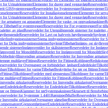
r for Urinalelementer
Elementer for dusjer med veggavløp
Reservedeler
rit GIS
Systemvegger
Reservedeler for Systemvegger
Skinnesystemer
Ti
jonselementer
Reservedeler for Installasjonselementer
Elementer for serv
r for Urinalelementer
Elementer for dusjer med veggavløp
Reservedeler
 for armaturer og apparater
Elementer for vaske- og oppvaskmaskiner
R
or Tilbehør
For systemvegger
Reservedeler for For systemvegger
For til
aletter, av plast
Reservedeler for Utenpåliggende sisterner for toaletter, 
høythengende
Reservedeler for Lavt og halvveis høythengende
Spylerør 
tiler
Innbyggingssisterner
Sigma innbyggingssisterner
Reservedeler for 
er for Delta innbyggingssisterner
Spylerør
Tilbehør
Innløps- og skylleven
gende sisterner
Innløpsventiler for skålsisterner
Reservedeler for Innløpsve
løpsventil for Monolith
Reservedeler for Innløpsventil for Monolith
Skyl
Dobbeltskyll
Innvendige armaturer
Reservedeler for Innvendige armature
temrør multilayer
Fittings
Reservedeler for Fittings
Koblinger
Reduksjone
eservedeler for Overganger og forbindelser, løsbare
Endedeksler
Tilkobl
sbare
Tilkoblinger for varme
Tilbehør
Beskyttelse for rør og fittings
Tetnin
r
Fittings
Tilkoblinger
Fordeler med gjengestuss
Tilkoblinger for varme
Ti
me multilayer
Fittings
Reservedeler for Fittings
Koblinger
Reservedeler f
Innvendig sirkulasjon
Reservedeler for Innvendig sirkulasjon
Overganger
bare
Endedeksler
Reservedeler for Endedeksler
Tilkoblinger
Reservedeler 
rør og fittings
Klammer for rør
Systempakninger
Skruesett til flensforbin
eservedeler for Systemrør 1.4401
Rørnippel
Muffer
Reservedeler for Mu
r Innvendig sirkulasjon
Overganger uløselige
Reservedeler for Overgang
Kompensatorer
Gjennomføringer
Endedeksler
Reservedeler for Endedeksl