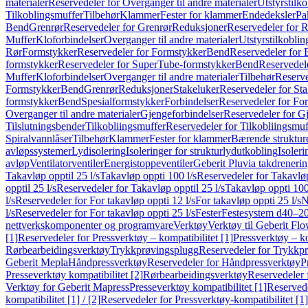
materialer
Reservedeler for Overganger til andre materialer
Utstyrstilko
Tilkoblingsmuffer
Tilbehør
Klammer
Fester for klammer
Endedeksler
Pa
Bend
Grenrør
Reservedeler for Grenrør
Reduksjoner
Reservedeler for 
Muffer
Kloforbindelser
Overganger til andre materialer
Utstyrstilkoblin
Rør
Formstykker
Reservedeler for Formstykker
Bend
Reservedeler for
formstykker
Reservedeler for SuperTube-formstykker
Bend
Reservedel
Muffer
Kloforbindelser
Overganger til andre materialer
Tilbehør
Reserve
Formstykker
Bend
Grenrør
Reduksjoner
Stakeluker
Reservedeler for St
formstykker
Bend
Spesialformstykker
Forbindelser
Reservedeler for For
Overganger til andre materialer
Gjengeforbindelser
Reservedeler for G
Tilslutningsbender
Tilkobliingsmuffer
Reservedeler for Tilkobliingsmuf
Spiralvannlåser
Tilbehør
Klammer
Fester for klammer
Bærende struktur
avløpssystemer
Lydisolering
Isoleringer for strukturlydutkobling
Isoleri
avløp
Ventilatorventiler
Energistoppeventiler
Geberit Pluvia takdreneri
Takavløp opptil 25 l/s
Takavløp oppti 100 l/s
Reservedeler for Takavløp
opptil 25 l/s
Reservedeler for Takavløp opptil 25 l/s
Takavløp oppti 100
l/s
Reservedeler for For takavløp oppti 12 l/s
For takavløp oppti 25 l/s
N
l/s
Reservedeler for For takavløp oppti 25 l/s
Fester
Festesystem d40–2
nettverkskomponenter og programvare
Verktøy
Verktøy til Geberit Flo
[1]
Reservedeler for Pressverktøy – kompatibilitet [1]
Pressverktøy – ko
Rørbearbeidingsverktøy
Trykkprøvingsplugg
Reservedeler for Trykkp
Geberit Mepla
Håndpressverktøy
Reservedeler for Håndpressverktøy
P
Presseverktøy kompatibilitet [2]
Rørbearbeidingsverktøy
Reservedeler 
Verktøy for Geberit Mapress
Presseverktøy kompatibilitet [1]
Reservede
kompatibilitet [1] / [2]
Reservedeler for Pressverktøy-kompatibilitet [1] 