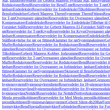
Stål, gass
Reservedeler for Geberit Mapress Syrefast Stål, gass
Systemr
Reduksjoner
Bend
Reservedeler for Bend
T-rør
Reservedeler for T-rør
O
løsbare
Endedeksler
Reservedeler for Endedeksler
Tilkoblinger
Reserved
flensforbindelser
Geberit Mapress Therm
Systemrør Therm
Fittings
Rese
for T-rør
Overganger uløselige
Reservedeler for Overganger uløselige
O
Kompensatorer
Endedeksler
Reservedeler for Endedeksler
Tilbehør til
Forsinket Stål
Reservedeler for Geberit Mapress El-Forsinket Stål
Syst
rør
Reservedeler for T-rør
Kryss
Reservedeler for Kryss
Overganger ulø
løsbare
Kompensatorer
Reservedeler for Kompensatorer
Endedeksler
Re
Stål
Beskyttelse for rør og fittings
Klammer for rør
Systempakninger
Ge
Muffer
Reduksjoner
Reservedeler for Reduksjoner
Bend
Reservedeler 
uløselige
Reservedeler for Overganger uløselige
Overganger og forbind
Tilkoblinger
Geberit Mapress Kobber, forkrommet
Reservedeler for G
rør
Reservedeler for T-rør
Overganger uløselige
Reservedeler for Overg
Muffer
Reduksjoner
Reservedeler for Reduksjoner
Bend
Reservedeler 
løsbare
Reservedeler for Overganger og forbindelser, løsbare
Endedeks
fittings
Klammer for rør
Systempakninger
Skruesett til flensforbindelser
Muffer
Reduksjoner
Reservedeler for Reduksjoner
Bend
Reservedeler 
løsbare
Reservedeler for Overganger og forbindelser, løsbare
Gjennomf
hygienesystem
Hygienespylerenheter
Reservedeler for Hygienespylere
med hygienespyling
Hygienemoduler
Reservedeler for Hygienemodul
hygienespyling
Nettdel
Reservedeler for Nettdel
Nettverkskomponenter
Mepla presstilkoblinger
Reservedeler for Med Mepla presstilkoblinger
presstilkoblinger
Bygningsavløpssystemer
Geberit Silent-db20
Rør
Form
formstykker
Bend
Spesialformstykker
Forbindelser
Reservedeler for For