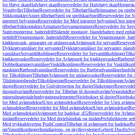
for Høye skap
Halvhøyt skap
Reservedeler for Halvhøyt skap
Hengesk
Vegghyller
Tilbehør
Reservedeler for Tilbehør
Skuffeinnsatser og oppb
Stikkontakter
Annet tilbehør
Speil og speilskap
Speil
Reservedeler for S
integrert belysning
Reservedeler for Med integrert belysning
Uten integ
tilbehør
Stikkontakter
Armaturer
Servantarmaturer
Reservedeler for Ser
Stativmontering, batteridrift
Stående montasje, blandebatteri med enh
nettdrift
Veggmontasje, batteridrift
Reservedeler for Veggmontasje, batte
kjøkkenvask, apparater og utslagsvask
Avløpssett for servant
Reservede
Dykkrørvannlåser for servanter
Dykkrørvannlåser for servanter, plass
vannlåser
Servanttilkoblinger
Reservedeler for Servanttilkoblinger
Tilko
kjøkkenvasker
Reservedeler for Avløpssett for kjøkkenvasker
Rørbend
Dobbelkammervannlåser
Vasktilkoplinger
Reservedeler for Vasktilkop
maskiner
Rørbendvannlåser
Reservedeler for Rørbendvannlåser
Innfelt
for Tilkoblinger
Tilbehør
Avløpssett for utslagsvasker
Reservedeler for 
Tilslutningsbender
Tilkoblingsrør
Reservedeler for Tilkoblingsrør
Avløp
dusjer
Reservedeler for Gulvdrenering for dusjer
Slukrenner
Reservedel
dusjgulvavløp
Reservedeler for Tilbehør til dusjgulvavløp
Veggsluk
Res
mineralmateriale
Innbyggingselementer
Nisjebokser til dusjer
Nisjeboks
for Med avløpsdeksel
Uten avløpsdeksel
Reservedeler for Uten avløps
avløpsdeksel
Reservedeler for Med avløpsdeksel
Uten avløpsdeksel
Res
Med avløpsdeksel
Avløpssett for badekar, d52
Reservedeler for Avløpss
innløp
Reservedeler for Med dreiehåndtak og innløp
Prefabrikkerte set
Med trykkaktivering PushControl
Tilbehør til avløpssett for badekar
Re
rør
Vanntilkoplinger
Installasjons- og skyllesystemer
Geberit Duofix
Sys
Tilbehør
Installasjonselementer
Reservedeler for Installasjonselementer