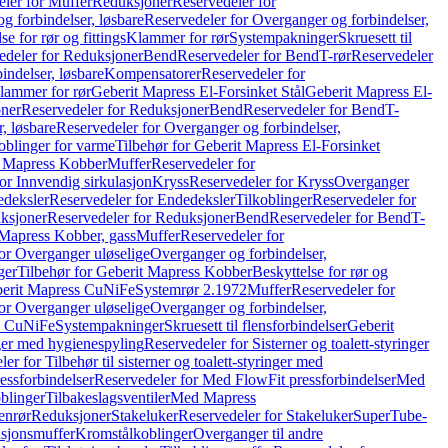
ler for Muffer
Reduksjoner
Reservedeler for
g forbindelser, løsbare
Reservedeler for Overganger og forbindelser,
se for rør og fittings
Klammer for rør
Systempakninger
Skruesett til
edeler for Reduksjoner
Bend
Reservedeler for Bend
T-rør
Reservedeler
indelser, løsbare
Kompensatorer
Reservedeler for
lammer for rør
Geberit Mapress El-Forsinket Stål
Geberit Mapress El-
ner
Reservedeler for Reduksjoner
Bend
Reservedeler for Bend
T-
, løsbare
Reservedeler for Overganger og forbindelser,
oblinger for varme
Tilbehør for Geberit Mapress El-Forsinket
t Mapress Kobber
Muffer
Reservedeler for
or Innvendig sirkulasjon
Kryss
Reservedeler for Kryss
Overganger
deksler
Reservedeler for Endedeksler
Tilkoblinger
Reservedeler for
ksjoner
Reservedeler for Reduksjoner
Bend
Reservedeler for Bend
T-
 Mapress Kobber, gass
Muffer
Reservedeler for
or Overganger uløselige
Overganger og forbindelser,
ger
Tilbehør for Geberit Mapress Kobber
Beskyttelse for rør og
berit Mapress CuNiFe
Systemrør 2.1972
Muffer
Reservedeler for
or Overganger uløselige
Overganger og forbindelser,
ss CuNiFe
Systempakninger
Skruesett til flensforbindelser
Geberit
nger med hygienespyling
Reservedeler for Sisterner og toalett-styringer
er for Tilbehør til sisterner og toalett-styringer med
essforbindelser
Reservedeler for Med FlowFit pressforbindelser
Med
blinger
Tilbakeslagsventiler
Med Mapress
enrør
Reduksjoner
Stakeluker
Reservedeler for Stakeluker
SuperTube-
nsjonsmuffer
Kromstålkoblinger
Overganger til andre