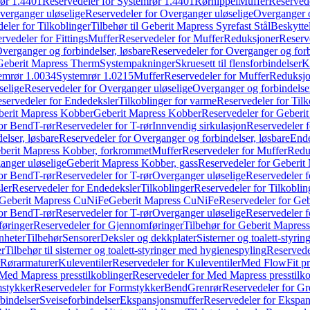
ør 1.4401
Reservedeler for Systemrør 1.4401
Rørnippel
Muffer
Reservede
verganger uløselige
Reservedeler for Overganger uløselige
Overganger o
eler for Tilkoblinger
Tilbehør til Geberit Mapress Syrefast Stål
Beskyttel
rvedeler for Fittings
Muffer
Reservedeler for Muffer
Reduksjoner
Reserv
verganger og forbindelser, løsbare
Reservedeler for Overganger og forb
 Geberit Mapress Therm
Systempakninger
Skruesett til flensforbindelser
K
emrør 1.0034
Systemrør 1.0215
Muffer
Reservedeler for Muffer
Reduksjo
selige
Reservedeler for Overganger uløselige
Overganger og forbindelser
servedeler for Endedeksler
Tilkoblinger for varme
Reservedeler for Tilk
berit Mapress Kobber
Geberit Mapress Kobber
Reservedeler for Geberi
for Bend
T-rør
Reservedeler for T-rør
Innvendig sirkulasjon
Reservedeler f
elser, løsbare
Reservedeler for Overganger og forbindelser, løsbare
Ende
eberit Mapress Kobber, forkrommet
Muffer
Reservedeler for Muffer
Redu
anger uløselige
Geberit Mapress Kobber, gass
Reservedeler for Geberit
for Bend
T-rør
Reservedeler for T-rør
Overganger uløselige
Reservedeler f
ler
Reservedeler for Endedeksler
Tilkoblinger
Reservedeler for Tilkoblin
Geberit Mapress CuNiFe
Geberit Mapress CuNiFe
Reservedeler for Ge
for Bend
T-rør
Reservedeler for T-rør
Overganger uløselige
Reservedeler f
øringer
Reservedeler for Gjennomføringer
Tilbehør for Geberit Mapre
nheter
Tilbehør
Sensorer
Deksler og dekkplater
Sisterner og toalett-styri
er
Tilbehør til sisterner og toalett-styringer med hygienespyling
Reservedel
Rørarmaturer
Kuleventiler
Reservedeler for Kuleventiler
Med FlowFit pr
Med Mapress presstilkoblinger
Reservedeler for Med Mapress presstilko
stykker
Reservedeler for Formstykker
Bend
Grenrør
Reservedeler for Gr
bindelser
Sveiseforbindelser
Ekspansjonsmuffer
Reservedeler for Ekspa