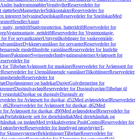
r Andre baderomsmøbler
Vegghyller
Reservedeler for
t støtteben
Magnettavler
Stikkontakter
Reservedeler for
n integrert belysning
Speilskap
Reservedeler for Speilskap
Med
menter
Hendler
Annet
tativ, nettdrift
Stativmontering, batteridrift
Reservedeler for
grep
Veggmontasje, nettdrift
Reservedeler for Veggmontasje,
 for For servantkraner
Utstyrstilkoblinger for vaskeområde,
ndvannlåser
Dykkrørvannlåser for servanter
Reservedeler for
ssbeparende modell
Innfelte vannlåser
Reservedeler for Innfelte
linger
Pakninger
Sveiseender
Innbyggingssisterner
Avløpssett for
eservedeler for
r for Tilbehør
Avløpssett for maskiner
Reservedeler for Avløpssett for
r
Reservedeler for Utenpåliggende vannlåser
Tilkoblinger
Reservedeler
tningsbender
Reservedeler for
hør
Dusjløsninger og badekar
Dusjer
Gulvdrenering for
ukrenner
Dusjgulvavløp
Reservedeler for Dusjgulvavløp
Tilbehør til
il veggsluk
Dusjkar og dusjgulv
Dusjgulv av
rvedeler for Avløpsett for dusjkar, d52
Med avløpsdeksel
Reservedeler
r, d62
Reservedeler for Avløpssett for dusjkar, d62
Med
 for Avløpssett for dusjkar, d90
Med avløpsdeksel
Reservedeler for
tak
Prefabrikkerte sett for dreiehåndtak
Med dreiehåndtak og
iehåndtak og innløp
Med trykkaktivering PushControl
Reservedeler for
 røravbryter
Reservedeler for Innebygd røravbryter
T-
 for Skinnesystemer
Bekledninger
Tilbehør
Reservedeler for
 for servanter
Reservedeler for Elementer for servanter
Bidé-