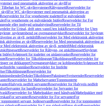
ystemer med pneumatisk aktivering av skyll
For
r Tilbehør for WC-skyllesystemer
Råbyggsett
Reservedeler for
 skyll
For WC skyllesystemer med pneumatisk aktivering av
Reservedeler for For vegghengte toaletter
For gulvstående
uler
For vegghengte og gulvstående bidéer
Reservedeler for For
iggende eller innbygd urinalstyring
Reservedeler for Til
edeler for Urinal, drift uten vann
Uten lokk
Reservedeler for Uten
pylerør, spylerørsbend og overgangsstykker
Reservedeler for Spylerør,
ivering av skyll, nettdrift
Reservedeler for Med elektronisk aktivering
sk aktivering av skyll
Reservedeler for Med pneumatisk aktivering av
r Med elektronisk aktivering av skyll, nettdrift
Med elektronisk
tskiftingssett
Reservedeler for Råbygg- og utskiftingssett
Spylerør,
og bidéer
Avløpssett for toaletter og utslagsvasker
Reservedeler for
srør
Reservedeler for Tilkoblingsrør
Tilkoblingssett
Reservedeler for
ringer og dekkapper
Overgangsstykker og koblingsdeler
Avløpssett for
ser
Innfelte vannlåser
Reservedeler for Innfelte
lser
Tilkoblingsrør
Reservedeler for
slutningsbender
Deksler
Tilkoblinger
Pakninger
Sveiseender
Reservedeler
anter
Reservedeler for Møbelservanter
Toppmonterte
vanter
Halvveis nedfelt servanter
Reservedeler for Halvveis nedfelt
fort
Servanter for barn
Reservedeler for Servanter for
dvask
Reservedeler for Møbelpakker med håndvask
Møbelpakker med
erskap
For servanter
Reservedeler for For servanter
For
 toppmontert servant, bolleservant
Reservedeler for For toppmontert
ve sideskap
Reservedeler for Lave sideskap
Høye skap
Reservedeler