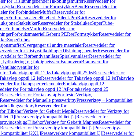
er for Tilslutningsbender
Tilkoblingsmuffer
Reservedeler for
mstykker
Reservedeler for Formstykker
Bend
Reservedeler for
eler for Forbindelser
Muffer
Reservedeler for
nger
Forbruksmateriell
Geberit Silent-Pro
Rør
Reservedeler for
duksjoner
Stakeluker
Reservedeler for Stakeluker
SuperTube-
or Forbindelser
Muffer
Reservedeler for
ninger
Forbruksmateriell
Geberit PE
Rør
Formstykker
Reservedeler for
kker
SuperTube-
nsjonsmuffer
Overganger til andre materialer
Reservedeler for
ervedeler for Utstyrstilkoblinger
Tilslutningsbender
Reservedeler for
rvedeler for Rørbendvannlåser
Spiralvannlåser
Reservedeler for
 lydisolering og fuktighetsvern
Brannvern
Brannvern for
Ventilatorventiler for
 for Takavløp opptil 12 l/s
Takavløp opptil 25 l/s
Reservedeler for
Takavløp opptil 12 l/s
Reservedeler for Takavløp opptil 12 l/s
Takavløp
edeler for Dampsperreelementer
For takavløp oppti 12
deler for For takavløp oppti 12 l/s
For takavløp oppti 25
Reservedeler for For takavløp
For fester
Verktøy,
Reservedeler for Manuelle pressverktøy
Pressverktøy – kompatibilitet
arbeidingsverktøy
Reservedeler for
for Tilbehør
Verktøy for Geberit Mepla
Reservedeler for Verktøy for
itet [1]
Presseverktøy kompatibilitet [2]
Reservedeler for
kprøvingsplugg
Tilbehør
Verktøy for Geberit Mapress
Reservedeler for
Reservedeler for Presseverktøy kompatibilitet [2]
Pressverktøy-
 kompatibilitet [2XL]
Presseverktøy kompatibilitet [3]
Reservedeler for