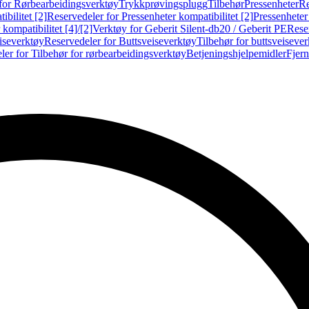
for Rørbearbeidingsverktøy
Trykkprøvingsplugg
Tilbehør
Pressenheter
Re
ibilitet [2]
Reservedeler for Pressenheter kompatibilitet [2]
Pressenheter
kompatibilitet [4]/[2]
Verktøy for Geberit Silent-db20 / Geberit PE
Reser
iseverktøy
Reservedeler for Buttsveiseverktøy
Tilbehør for buttsveiseve
ler for Tilbehør for rørbearbeidingsverktøy
Betjeningshjelpemidler
Fjern