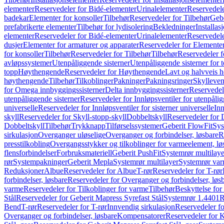
elementer
Reservedeler for Bidé-elementer
Urinalelementer
Reservedele
badekar
Elementer for konsoller
Tilbehør
Reservedeler for Tilbehør
Gebe
prefabrikerte elementer
Tilbehør for lydisolering
Bekledninger
Installas
elementer
Reservedeler for Bidé-elementer
Urinalelementer
Reservedele
dusjer
Elementer for armaturer og apparater
Reservedeler for Elementer
for konsoller
Tilbehør
Reservedeler for Tilbehør
Tilbehør
Reservedeler f
avløpssystemer
Utenpåliggende sisterner
Utenpåliggende sisterner for to
topp
Høythengende
Reservedeler for Høythengende
Lavt og halvveis 
høythengende
Tilbehør
Tilkoblinger
Pakninger
Pakningsringer
Skylleven
for Omega innbyggingssisterner
Delta innbyggingssisterner
Reservedel
utenpåliggende sisterner
Reservedeler for Innløpsventiler for utenpålig
universelle
Reservedeler for Innløpsventiler for sisterner universelle
Inn
skyll
Reservedeler for Skyll-stopp-skyll
Dobbeltskyll
Reservedeler for 
Dobbeltskyll
Tilbehør
Trykknapp
Tilførselssystemer
Geberit FlowFit
Sys
sirkulasjon
Overganger uløselige
Overganger og forbindelser, løsbare
R
presstilkobling
Overgangsstykker og tilkoblinger for varmeelement, lø
flensforbindelser
Forbruksmateriell
Geberit PushFit
Systemrør multilaye
rør
Systempakninger
Geberit Mepla
Systemrør multilayer
Systemrør var
Reduksjoner
Albue
Reservedeler for Albue
T-rør
Reservedeler for T-rør
forbindelser, løsbare
Reservedeler for Overganger og forbindelser, løs
varme
Reservedeler for Tilkoblinger for varme
Tilbehør
Beskyttelse for 
Stål
Reservedeler for Geberit Mapress Syrefast Stål
Systemrør 1.4401
R
Bend
T-rør
Reservedeler for T-rør
Innvendig sirkulasjon
Reservedeler fo
Overganger og forbindelser, løsbare
Kompensatorer
Reservedeler for 