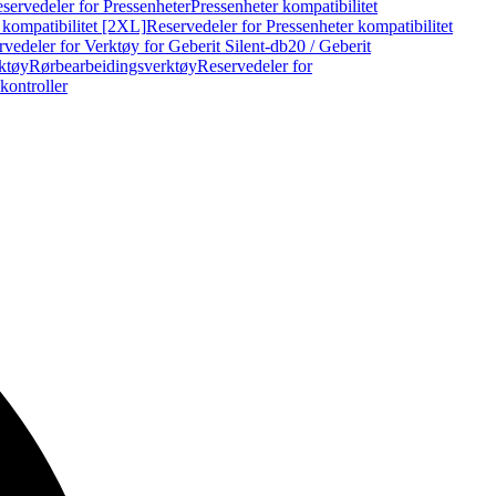
servedeler for Pressenheter
Pressenheter kompatibilitet
 kompatibilitet [2XL]
Reservedeler for Pressenheter kompatibilitet
vedeler for Verktøy for Geberit Silent-db20 / Geberit
rktøy
Rørbearbeidingsverktøy
Reservedeler for
kontroller