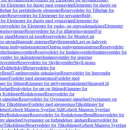
 for Elementer for dusjer med veggavløp
Elementer for dusjer og
lbehør for prefabrikerte elementer
Reservedeler for Tilbehør for
anter
Reservedeler for Elementer for servanter
Bidé-
 for Elementer for dusjer med veggavløp
Elementer for
eservedeler for Elementer for vaske- og oppvaskmaskiner
Elementer
førselssystemer
Reservedeler for For tilførselssystemer
For
av plast
Montert på topp
Reservedeler for Montert på
for utenpåliggende sisterner
Høythengende
Lavt og halvveis
Sigma innbyggingssisterner
Omega innbyggingssisterner
Reservedeler
tiler
Innløpsventiler
Reservedeler for Innløpsventiler
Innløpsventiler for
ntiler for skålsisterner
Innløpsventiler for sisterner
leventiler
Reservedeler for Skylleventiler
Skyll-stopp-
r
Dobbeltskyll
Reservedeler for
r
Bend
T-rør
Innvendig sirkulasjon
Reservedeler for Innvendig
inger
Fordeler med gjengestuss
Fordeler med
ger for fittings
Klammer for rør
Systempakninger
Skruesett til
lbehør
Beskyttelse for rør og fittings
Klammer for
or Koblinger
Reduksjoner
Reservedeler for
 uløselige
Reservedeler for Overganger uløselige
Overganger og
for Tilkoblinger
Fordeler med gjengestuss
Tilkoblinger for
delser
Geberit Mapress Syrefast Stål
Geberit Mapress Syrefast
ffer
Reduksjoner
Reservedeler for Reduksjoner
Bend
Reservedeler for
er uløselige
Overganger og forbindelser, løsbare
Reservedeler for
er
Tilkoblinger
Reservedeler for Tilkoblinger
Geberit Mapress Syrefast