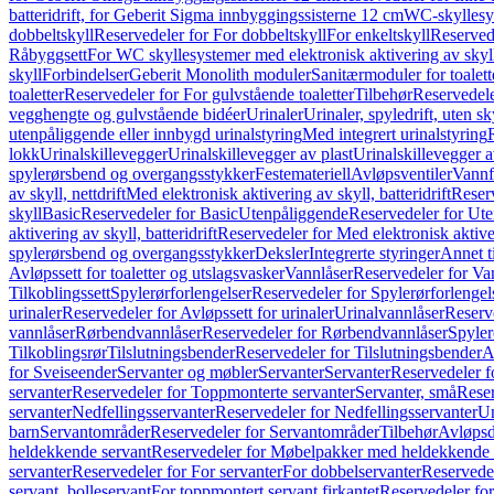
batteridrift, for Geberit Sigma innbyggingssisterne 12 cm
WC-skyllesys
dobbeltskyll
Reservedeler for For dobbeltskyll
For enkeltskyll
Reservede
Råbyggsett
For WC skyllesystemer med elektronisk aktivering av skyl
skyll
Forbindelser
Geberit Monolith moduler
Sanitærmoduler for toalett
toaletter
Reservedeler for For gulvstående toaletter
Tilbehør
Reservedele
vegghengte og gulvstående bidéer
Urinaler
Urinaler, spyledrift, uten s
utenpåliggende eller innbygd urinalstyring
Med integrert urinalstyring
lokk
Urinalskillevegger
Urinalskillevegger av plast
Urinalskillevegger a
spylerørsbend og overgangsstykker
Festemateriell
Avløpsventiler
Vannf
av skyll, nettdrift
Med elektronisk aktivering av skyll, batteridrift
Reserv
skyll
Basic
Reservedeler for Basic
Utenpåliggende
Reservedeler for Ut
aktivering av skyll, batteridrift
Reservedeler for Med elektronisk aktiveri
spylerørsbend og overgangsstykker
Deksler
Integrerte styringer
Annet t
Avløpssett for toaletter og utslagsvasker
Vannlåser
Reservedeler for Va
Tilkoblingssett
Spylerørforlengelser
Reservedeler for Spylerørforlengel
urinaler
Reservedeler for Avløpssett for urinaler
Urinalvannlåser
Reserv
vannlåser
Rørbendvannlåser
Reservedeler for Rørbendvannlåser
Spyler
Tilkoblingsrør
Tilslutningsbender
Reservedeler for Tilslutningsbender
A
for Sveiseender
Servanter og møbler
Servanter
Servanter
Reservedeler f
servanter
Reservedeler for Toppmonterte servanter
Servanter, små
Reser
servanter
Nedfellingsservanter
Reservedeler for Nedfellingsservanter
Un
barn
Servantområder
Reservedeler for Servantområder
Tilbehør
Avløpsd
heldekkende servant
Reservedeler for Møbelpakker med heldekkende 
servanter
Reservedeler for For servanter
For dobbelservanter
Reservedel
servant, bolleservant
For toppmontert servant firkantet
Reservedeler for