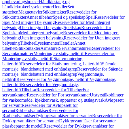
oppbevaringsbokser
Håndklestang og
håndklekroker
Lyselementer
Hendler
Sett
støtteben
Magnettavler
Stikkontakter
Reservedeler for
Stikkontakter
Annet tilbehør
Speil og speilskap
Speil
Reservedeler for
Speil
Med integrert belysning
Reservedeler for Med integrert
belysning
Uten integrert belysning
Speilskap
Reservedeler for
Speilskap
Med integrert belysning
Reservedeler for Med integrert
belysning
Uten integrert belysning
Reservedeler for Uten integrert
belysning
Tilbehør
Lyselementer
Hendler
Annet
tilbehør
Stikkontakter
Armaturer
Servantarmaturer
Reservedeler for
Servantarmaturer
Montering av stativ, nettdrift
Reservedeler for
Montering av stativ, nettdrift
Stativmontering,
batteridrift
Reservedeler for Stativmontering, batteridrift
Stående
montasje, blandebatteri med enhåndsgrep
Reservedeler for Stående
montasje, blandebatteri med enhåndsgrep
Veggmontasje,
nettdrift
Reservedeler for Veggmontasje, nettdrift
Veggmontasje,
batteridrift
Reservedeler for Veggmontasje,
batteridrift
Tilbehør
Reservedeler for Tilbehør
For
servantkraner
Reservedeler for For servantkraner
Utstyrstilkoblinger
for vaskeområde, kjøkkenvask, apparater og utslagsvask
Avløpssett
for servant
Reservedeler for Avløpssett for
servant
Rørbendvannlåser
Reservedeler for
Rørbendvannlåser
Dykkrørvannlåser for servanter
Reservedeler for
Dykkrørvannlåser for servanter
Dykkrørvannlåser for servanter,
plassbeparende modell
Reservedeler for Dykkrørvannlåser for