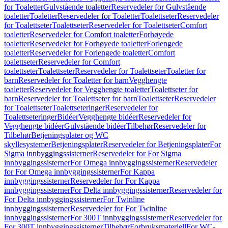
for Toaletter
Gulvstående toaletter
Reservedeler for Gulvstående
toaletter
Toaletter
Reservedeler for Toaletter
Toalettseter
Reservedeler
for Toalettseter
Toalettseter
Reservedeler for Toalettseter
Comfort
toaletter
Reservedeler for Comfort toaletter
Forhøyede
toaletter
Reservedeler for Forhøyede toaletter
Forlengede
toaletter
Reservedeler for Forlengede toaletter
Comfort
toalettseter
Reservedeler for Comfort
toalettseter
Toalettseter
Reservedeler for Toalettseter
Toaletter for
barn
Reservedeler for Toaletter for barn
Vegghengte
toaletter
Reservedeler for Vegghengte toaletter
Toalettseter for
barn
Reservedeler for Toalettseter for barn
Toalettseter
Reservedeler
for Toalettseter
Toalettseteringer
Reservedeler for
Toalettseteringer
Bidéer
Vegghengte bidéer
Reservedeler for
Vegghengte bidéer
Gulvstående bidéer
Tilbehør
Reservedeler for
Tilbehør
Betjeningsplater og WC
skyllesystemer
Betjeningsplater
Reservedeler for Betjeningsplater
For
Sigma innbyggingssisterner
Reservedeler for For Sigma
innbyggingssisterner
For Omega innbyggingssisterner
Reservedeler
for For Omega innbyggingssisterner
For Kappa
innbyggingssisterner
Reservedeler for For Kappa
innbyggingssisterner
For Delta innbyggingssisterner
Reservedeler for
For Delta innbyggingssisterner
For Twinline
innbyggingssisterner
Reservedeler for For Twinline
innbyggingssisterner
For 300T innbyggingssisterner
Reservedeler for
For 300T innbyggingssisterner
Tilbehør
Forbruksmateriell
For WC-