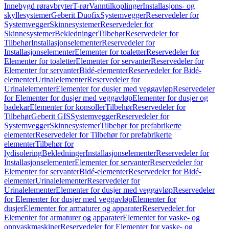
Innebygd røravbryter
T-rør
Vanntilkoplinger
Installasjons- og
skyllesystemer
Geberit Duofix
Systemvegger
Reservedeler for
Systemvegger
Skinnesystemer
Reservedeler for
Skinnesystemer
Bekledninger
Tilbehør
Reservedeler for
Tilbehør
Installasjonselementer
Reservedeler for
Installasjonselementer
Elementer for toaletter
Reservedeler for
Elementer for toaletter
Elementer for servanter
Reservedeler for
Elementer for servanter
Bidé-elementer
Reservedeler for Bidé-
elementer
Urinalelementer
Reservedeler for
Urinalelementer
Elementer for dusjer med veggavløp
Reservedeler
for Elementer for dusjer med veggavløp
Elementer for dusjer og
badekar
Elementer for konsoller
Tilbehør
Reservedeler for
Tilbehør
Geberit GIS
Systemvegger
Reservedeler for
Systemvegger
Skinnesystemer
Tilbehør for prefabrikerte
elementer
Reservedeler for Tilbehør for prefabrikerte
elementer
Tilbehør for
lydisolering
Bekledninger
Installasjonselementer
Reservedeler for
Installasjonselementer
Elementer for servanter
Reservedeler for
Elementer for servanter
Bidé-elementer
Reservedeler for Bidé-
elementer
Urinalelementer
Reservedeler for
Urinalelementer
Elementer for dusjer med veggavløp
Reservedeler
for Elementer for dusjer med veggavløp
Elementer for
dusjer
Elementer for armaturer og apparater
Reservedeler for
Elementer for armaturer og apparater
Elementer for vaske- og
oppvaskmaskiner
Reservedeler for Elementer for vaske- og