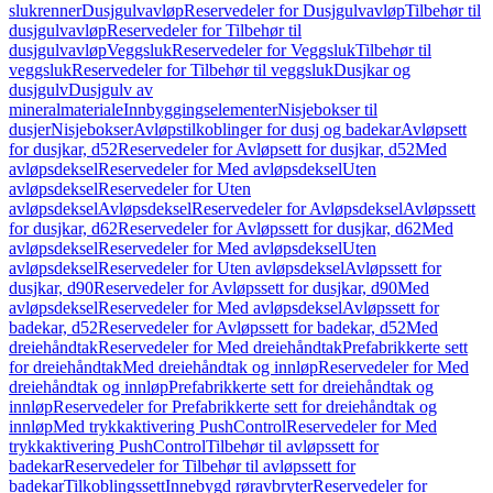
slukrenner
Dusjgulvavløp
Reservedeler for Dusjgulvavløp
Tilbehør til
dusjgulvavløp
Reservedeler for Tilbehør til
dusjgulvavløp
Veggsluk
Reservedeler for Veggsluk
Tilbehør til
veggsluk
Reservedeler for Tilbehør til veggsluk
Dusjkar og
dusjgulv
Dusjgulv av
mineralmateriale
Innbyggingselementer
Nisjebokser til
dusjer
Nisjebokser
Avløpstilkoblinger for dusj og badekar
Avløpsett
for dusjkar, d52
Reservedeler for Avløpsett for dusjkar, d52
Med
avløpsdeksel
Reservedeler for Med avløpsdeksel
Uten
avløpsdeksel
Reservedeler for Uten
avløpsdeksel
Avløpsdeksel
Reservedeler for Avløpsdeksel
Avløpssett
for dusjkar, d62
Reservedeler for Avløpssett for dusjkar, d62
Med
avløpsdeksel
Reservedeler for Med avløpsdeksel
Uten
avløpsdeksel
Reservedeler for Uten avløpsdeksel
Avløpssett for
dusjkar, d90
Reservedeler for Avløpssett for dusjkar, d90
Med
avløpsdeksel
Reservedeler for Med avløpsdeksel
Avløpssett for
badekar, d52
Reservedeler for Avløpssett for badekar, d52
Med
dreiehåndtak
Reservedeler for Med dreiehåndtak
Prefabrikkerte sett
for dreiehåndtak
Med dreiehåndtak og innløp
Reservedeler for Med
dreiehåndtak og innløp
Prefabrikkerte sett for dreiehåndtak og
innløp
Reservedeler for Prefabrikkerte sett for dreiehåndtak og
innløp
Med trykkaktivering PushControl
Reservedeler for Med
trykkaktivering PushControl
Tilbehør til avløpssett for
badekar
Reservedeler for Tilbehør til avløpssett for
badekar
Tilkoblingssett
Innebygd røravbryter
Reservedeler for