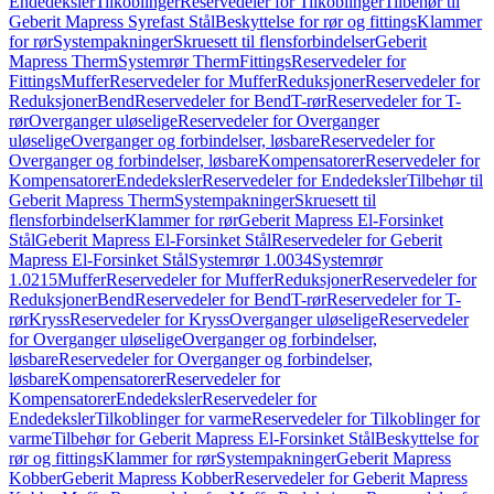
Endedeksler
Tilkoblinger
Reservedeler for Tilkoblinger
Tilbehør til
Geberit Mapress Syrefast Stål
Beskyttelse for rør og fittings
Klammer
for rør
Systempakninger
Skruesett til flensforbindelser
Geberit
Mapress Therm
Systemrør Therm
Fittings
Reservedeler for
Fittings
Muffer
Reservedeler for Muffer
Reduksjoner
Reservedeler for
Reduksjoner
Bend
Reservedeler for Bend
T-rør
Reservedeler for T-
rør
Overganger uløselige
Reservedeler for Overganger
uløselige
Overganger og forbindelser, løsbare
Reservedeler for
Overganger og forbindelser, løsbare
Kompensatorer
Reservedeler for
Kompensatorer
Endedeksler
Reservedeler for Endedeksler
Tilbehør til
Geberit Mapress Therm
Systempakninger
Skruesett til
flensforbindelser
Klammer for rør
Geberit Mapress El-Forsinket
Stål
Geberit Mapress El-Forsinket Stål
Reservedeler for Geberit
Mapress El-Forsinket Stål
Systemrør 1.0034
Systemrør
1.0215
Muffer
Reservedeler for Muffer
Reduksjoner
Reservedeler for
Reduksjoner
Bend
Reservedeler for Bend
T-rør
Reservedeler for T-
rør
Kryss
Reservedeler for Kryss
Overganger uløselige
Reservedeler
for Overganger uløselige
Overganger og forbindelser,
løsbare
Reservedeler for Overganger og forbindelser,
løsbare
Kompensatorer
Reservedeler for
Kompensatorer
Endedeksler
Reservedeler for
Endedeksler
Tilkoblinger for varme
Reservedeler for Tilkoblinger for
varme
Tilbehør for Geberit Mapress El-Forsinket Stål
Beskyttelse for
rør og fittings
Klammer for rør
Systempakninger
Geberit Mapress
Kobber
Geberit Mapress Kobber
Reservedeler for Geberit Mapress