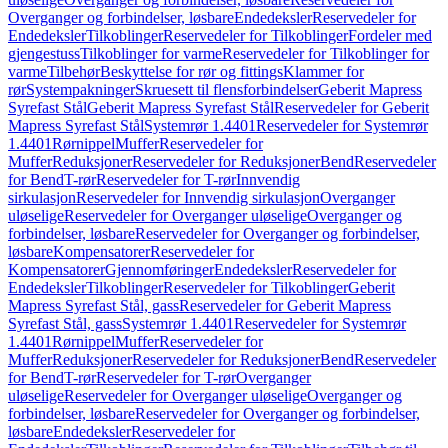
Overganger og forbindelser, løsbare
Endedeksler
Reservedeler for
Endedeksler
Tilkoblinger
Reservedeler for Tilkoblinger
Fordeler med
gjengestuss
Tilkoblinger for varme
Reservedeler for Tilkoblinger for
varme
Tilbehør
Beskyttelse for rør og fittings
Klammer for
rør
Systempakninger
Skruesett til flensforbindelser
Geberit Mapress
Syrefast Stål
Geberit Mapress Syrefast Stål
Reservedeler for Geberit
Mapress Syrefast Stål
Systemrør 1.4401
Reservedeler for Systemrør
1.4401
Rørnippel
Muffer
Reservedeler for
Muffer
Reduksjoner
Reservedeler for Reduksjoner
Bend
Reservedeler
for Bend
T-rør
Reservedeler for T-rør
Innvendig
sirkulasjon
Reservedeler for Innvendig sirkulasjon
Overganger
uløselige
Reservedeler for Overganger uløselige
Overganger og
forbindelser, løsbare
Reservedeler for Overganger og forbindelser,
løsbare
Kompensatorer
Reservedeler for
Kompensatorer
Gjennomføringer
Endedeksler
Reservedeler for
Endedeksler
Tilkoblinger
Reservedeler for Tilkoblinger
Geberit
Mapress Syrefast Stål, gass
Reservedeler for Geberit Mapress
Syrefast Stål, gass
Systemrør 1.4401
Reservedeler for Systemrør
1.4401
Rørnippel
Muffer
Reservedeler for
Muffer
Reduksjoner
Reservedeler for Reduksjoner
Bend
Reservedeler
for Bend
T-rør
Reservedeler for T-rør
Overganger
uløselige
Reservedeler for Overganger uløselige
Overganger og
forbindelser, løsbare
Reservedeler for Overganger og forbindelser,
løsbare
Endedeksler
Reservedeler for