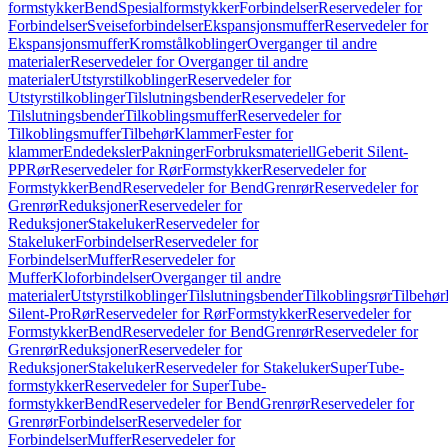
formstykker
Bend
Spesialformstykker
Forbindelser
Reservedeler for
Forbindelser
Sveiseforbindelser
Ekspansjonsmuffer
Reservedeler for
Ekspansjonsmuffer
Kromstålkoblinger
Overganger til andre
materialer
Reservedeler for Overganger til andre
materialer
Utstyrstilkoblinger
Reservedeler for
Utstyrstilkoblinger
Tilslutningsbender
Reservedeler for
Tilslutningsbender
Tilkoblingsmuffer
Reservedeler for
Tilkoblingsmuffer
Tilbehør
Klammer
Fester for
klammer
Endedeksler
Pakninger
Forbruksmateriell
Geberit Silent-
PP
Rør
Reservedeler for Rør
Formstykker
Reservedeler for
Formstykker
Bend
Reservedeler for Bend
Grenrør
Reservedeler for
Grenrør
Reduksjoner
Reservedeler for
Reduksjoner
Stakeluker
Reservedeler for
Stakeluker
Forbindelser
Reservedeler for
Forbindelser
Muffer
Reservedeler for
Muffer
Kloforbindelser
Overganger til andre
materialer
Utstyrstilkoblinger
Tilslutningsbender
Tilkoblingsrør
Tilbehør
Silent-Pro
Rør
Reservedeler for Rør
Formstykker
Reservedeler for
Formstykker
Bend
Reservedeler for Bend
Grenrør
Reservedeler for
Grenrør
Reduksjoner
Reservedeler for
Reduksjoner
Stakeluker
Reservedeler for Stakeluker
SuperTube-
formstykker
Reservedeler for SuperTube-
formstykker
Bend
Reservedeler for Bend
Grenrør
Reservedeler for
Grenrør
Forbindelser
Reservedeler for
Forbindelser
Muffer
Reservedeler for