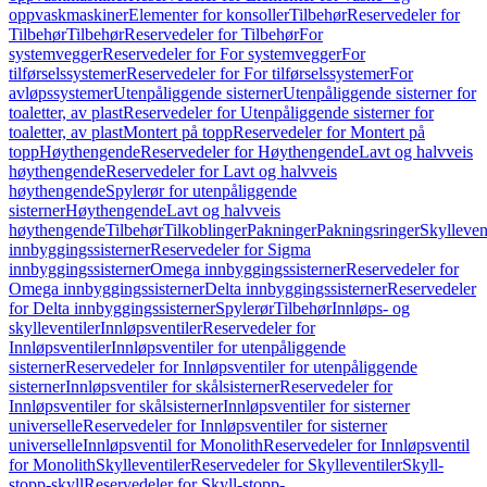
oppvaskmaskiner
Elementer for konsoller
Tilbehør
Reservedeler for
Tilbehør
Tilbehør
Reservedeler for Tilbehør
For
systemvegger
Reservedeler for For systemvegger
For
tilførselssystemer
Reservedeler for For tilførselssystemer
For
avløpssystemer
Utenpåliggende sisterner
Utenpåliggende sisterner for
toaletter, av plast
Reservedeler for Utenpåliggende sisterner for
toaletter, av plast
Montert på topp
Reservedeler for Montert på
topp
Høythengende
Reservedeler for Høythengende
Lavt og halvveis
høythengende
Reservedeler for Lavt og halvveis
høythengende
Spylerør for utenpåliggende
sisterner
Høythengende
Lavt og halvveis
høythengende
Tilbehør
Tilkoblinger
Pakninger
Pakningsringer
Skylleven
innbyggingssisterner
Reservedeler for Sigma
innbyggingssisterner
Omega innbyggingssisterner
Reservedeler for
Omega innbyggingssisterner
Delta innbyggingssisterner
Reservedeler
for Delta innbyggingssisterner
Spylerør
Tilbehør
Innløps- og
skylleventiler
Innløpsventiler
Reservedeler for
Innløpsventiler
Innløpsventiler for utenpåliggende
sisterner
Reservedeler for Innløpsventiler for utenpåliggende
sisterner
Innløpsventiler for skålsisterner
Reservedeler for
Innløpsventiler for skålsisterner
Innløpsventiler for sisterner
universelle
Reservedeler for Innløpsventiler for sisterner
universelle
Innløpsventil for Monolith
Reservedeler for Innløpsventil
for Monolith
Skylleventiler
Reservedeler for Skylleventiler
Skyll-
stopp-skyll
Reservedeler for Skyll-stopp-