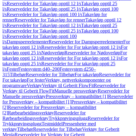
l/s
Reservedeler for Takavløp opptil 12 l/s
Takavløp opptil 25
l/s
Reservedeler for Takavløp opptil 25 l/s
Takavløp oppti 100
l/s
Reservedeler for Takavløp oppti 100 l/s
Takavløp for
renner
Reservedeler for Takavløp for renner
Takavløp opptil 12
l/s
Reservedeler for Takavløp opptil 12 l/s
Takavløp opptil 25
l/s
Reservedeler for Takavløp opptil 25 l/s
Takavløp oppti 100
l/s
Reservedeler for Takavløp oppti 100
l/s
Dampsperreelementer
Reservedeler for Dampsperreelementer
For
takavløp oppti 12 l/s
Reservedeler for For takavløp oppti 12 l/s
For
takavløp oppti 25 l/s
Nødoverløp
Reservedeler for Nødoverløp
For
takavløp oppti 12 l/s
Reservedeler for For takavløp oppti 12 l/s
For
takavløp oppti 25 l/s
Reservedeler for For takavløp oppti 25
l/s
Fester
Festesystem d40–200
Festesystem d250–
315
Tilbehør
Reservedeler for Tilbehør
For takavløp
Reservedeler for
For takavløp
For fester
Verktøy, nettverkskomponenter og
programvare
Verktøy
Verktøy til Geberit FlowFit
Reservedeler for
Verktøy til Geberit FlowFit
Manuelle pressverktøy
Reservedeler for
Manuelle pressverktøy
Pressverktøy – kompatibilitet [1]
Reservedeler
for Pressverktøy – kompatibilitet [1]
Pressverktøy – kompatibilitet
[2]
Reservedeler for Pressverktøy – kompatibilitet
[2]
Rørbearbeidingsverktøy
Reservedeler for
Rørbearbeidingsverktøy
Trykkprøvingsplugg
Reservedeler for
Trykkprøvingsplugg
Testmiddel
Pressenheter med
verktøy
Tilbehør
Reservedeler for Tilbehør
Verktøy for Geberit
Mepla
Reservedeler for Verktøy for Geberit