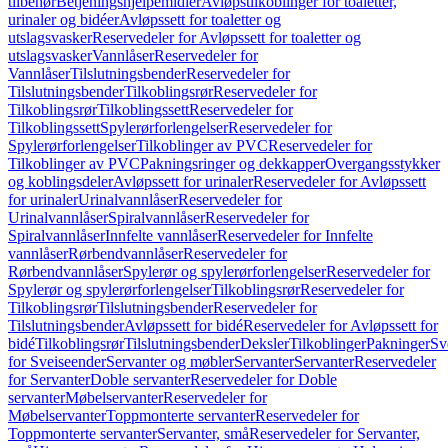
tilbehør
Betjeningshjelpemidler
Avløpstilkoblinger for toaletter,
urinaler og bidéer
Avløpssett for toaletter og
utslagsvasker
Reservedeler for Avløpssett for toaletter og
utslagsvasker
Vannlåser
Reservedeler for
Vannlåser
Tilslutningsbender
Reservedeler for
Tilslutningsbender
Tilkoblingsrør
Reservedeler for
Tilkoblingsrør
Tilkoblingssett
Reservedeler for
Tilkoblingssett
Spylerørforlengelser
Reservedeler for
Spylerørforlengelser
Tilkoblinger av PVC
Reservedeler for
Tilkoblinger av PVC
Pakningsringer og dekkapper
Overgangsstykker
og koblingsdeler
Avløpssett for urinaler
Reservedeler for Avløpssett
for urinaler
Urinalvannlåser
Reservedeler for
Urinalvannlåser
Spiralvannlåser
Reservedeler for
Spiralvannlåser
Innfelte vannlåser
Reservedeler for Innfelte
vannlåser
Rørbendvannlåser
Reservedeler for
Rørbendvannlåser
Spylerør og spylerørforlengelser
Reservedeler for
Spylerør og spylerørforlengelser
Tilkoblingsrør
Reservedeler for
Tilkoblingsrør
Tilslutningsbender
Reservedeler for
Tilslutningsbender
Avløpssett for bidé
Reservedeler for Avløpssett for
bidé
Tilkoblingsrør
Tilslutningsbender
Deksler
Tilkoblinger
Pakninger
Sv
for Sveiseender
Servanter og møbler
Servanter
Servanter
Reservedeler
for Servanter
Doble servanter
Reservedeler for Doble
servanter
Møbelservanter
Reservedeler for
Møbelservanter
Toppmonterte servanter
Reservedeler for
Toppmonterte servanter
Servanter, små
Reservedeler for Servanter,