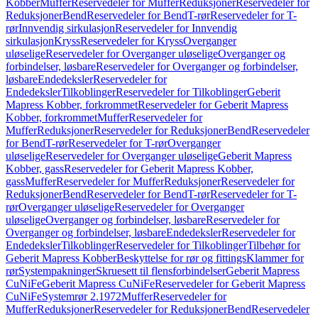
Kobber
Muffer
Reservedeler for Muffer
Reduksjoner
Reservedeler for
Reduksjoner
Bend
Reservedeler for Bend
T-rør
Reservedeler for T-
rør
Innvendig sirkulasjon
Reservedeler for Innvendig
sirkulasjon
Kryss
Reservedeler for Kryss
Overganger
uløselige
Reservedeler for Overganger uløselige
Overganger og
forbindelser, løsbare
Reservedeler for Overganger og forbindelser,
løsbare
Endedeksler
Reservedeler for
Endedeksler
Tilkoblinger
Reservedeler for Tilkoblinger
Geberit
Mapress Kobber, forkrommet
Reservedeler for Geberit Mapress
Kobber, forkrommet
Muffer
Reservedeler for
Muffer
Reduksjoner
Reservedeler for Reduksjoner
Bend
Reservedeler
for Bend
T-rør
Reservedeler for T-rør
Overganger
uløselige
Reservedeler for Overganger uløselige
Geberit Mapress
Kobber, gass
Reservedeler for Geberit Mapress Kobber,
gass
Muffer
Reservedeler for Muffer
Reduksjoner
Reservedeler for
Reduksjoner
Bend
Reservedeler for Bend
T-rør
Reservedeler for T-
rør
Overganger uløselige
Reservedeler for Overganger
uløselige
Overganger og forbindelser, løsbare
Reservedeler for
Overganger og forbindelser, løsbare
Endedeksler
Reservedeler for
Endedeksler
Tilkoblinger
Reservedeler for Tilkoblinger
Tilbehør for
Geberit Mapress Kobber
Beskyttelse for rør og fittings
Klammer for
rør
Systempakninger
Skruesett til flensforbindelser
Geberit Mapress
CuNiFe
Geberit Mapress CuNiFe
Reservedeler for Geberit Mapress
CuNiFe
Systemrør 2.1972
Muffer
Reservedeler for
Muffer
Reduksjoner
Reservedeler for Reduksjoner
Bend
Reservedeler