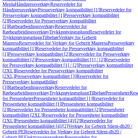
Mepla
Håndpressverktøy
Reservedeler for
Håndpressverktøy
Presseverktøy kompatibilitet [1]
Reservedeler for
Presseverktøy kompatibilitet [1]
Presseverktøy kompatibilitet
[2]
Reservedeler for Presseverktøy kompatibilitet
[2]
Rørbearbeidingsverktøy
Reservedeler for
Rørbearbeidingsverktøy
Trykkprøvingsplugg
Reservedeler for
Trykkprøvingsplugg
Tilbehør
Verktøy for Geberit
Mapress
Reservedeler for Verktøy for Geberit Mapress
Presseverktøy
kompatibilitet [1]
Reservedeler for Presseverktøy kompatibilitet
[1]
Presseverktøy kompatibilitet [2]
Reservedeler for Presseverktøy
kompatibilitet [2]
Pressverktøy-kompatibilitet [1] / [2]
Reservedeler
for Pressverktøy-kompatibilitet [1] / [2]
Presseverktøy kompatibilitet
[2XL]
Reservedeler for Presseverktøy kompatibilitet
[2XL]
Presseverktøy kompatibilitet [3]
Reservedeler for
Presseverktøy kompatibilitet
[3]
Rørbearbeidingsverktøy
Reservedeler for
Rørbearbeidingsverktøy
Trykkprøvingsplugg
Tilbehør
Pressenheter
Res
for Pressenheter
Pressenheter kompatibilitet [1]
Reservedeler for
Pressenheter kompatibilitet [1]
Pressenheter kompatibilitet
[2]
Reservedeler for Pressenheter kompatibilitet [2]
Pressenheter
kompatibilitet [2XL]
Reservedeler for Pressenheter kompatibilitet
[2XL]
Pressenheter kompatibilitet [4]/[2]
Reservedeler for
Pressenheter kompatibilitet [4]/[2]
Verktøy for Geberit Silent-db20 /
Geberit PE
Reservedeler for Verktøy for Geberit Silent-db20 /
Geberit PE
Elektrosveiseverktøy
Reservedeler for