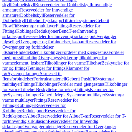
skyll
Dobbeltskyll
Reservedeler for Dobbeltskyll
Innvendige
armaturer
Reservedeler for Innvendige
armaturer
Dobbeltskyll
Reservedeler for
Dobbeltskyll
Tilbehør
Trykknapp
Tilførselssystemer
Geberit
FlowFit
Systemrør multilayer
Fittings
Reservedeler for
Fittings
Koblinger
Reduksjoner
Bend
T-rør
Innvendig
sirkulasjon
Reservedeler for Innvendig sirkulasjon
Overganger
uløselige
Overganger og forbindelser, løsbare
Reservedeler for
Overganger og forbindelser,
løsbare
Endedeksler
Tilkoblinger
Fordeler med gjengestuss
Fordeler
med presstilkobling
Overgangsstykker og tilkoblinger for
varmeelement, løsbare
Tilkoblinger for varme
Tilbehør
Beskyttelse for
rør og fittings
Tetninger for fittings
Klammer for
rør
Systempakninger
Skruesett til
flensforbindelser
Forbruksmateriell
Geberit PushFit
Systemrør
multilayer
Fittings
Tilkoblinger
Fordeler med gjengestuss
Tilkoblinger
for varme
Tilbehør
Beskyttelse for rør og fittings
Klammer for
rør
Systempakninger
Geberit Mepla
Systemrør multilayer
Systemrør
varme multilayer
Fittings
Reservedeler for
Fittings
Koblinger
Reservedeler for
Koblinger
Reduksjoner
Reservedeler for
Reduksjoner
Albue
Reservedeler for Albue
T-rør
Reservedeler for T-
rør
Innvendig sirkulasjon
Reservedeler for Innvendig
sirkulasjon
Overganger uløselige
Reservedeler for Overganger
uløselige
Overganger og forbindelser, løsbare
Reservedeler for