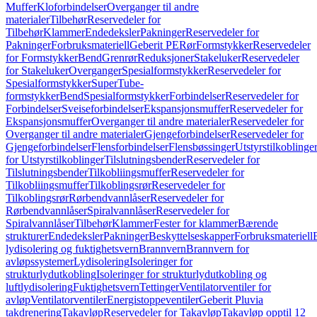
Muffer
Kloforbindelser
Overganger til andre
materialer
Tilbehør
Reservedeler for
Tilbehør
Klammer
Endedeksler
Pakninger
Reservedeler for
Pakninger
Forbruksmateriell
Geberit PE
Rør
Formstykker
Reservedeler
for Formstykker
Bend
Grenrør
Reduksjoner
Stakeluker
Reservedeler
for Stakeluker
Overganger
Spesialformstykker
Reservedeler for
Spesialformstykker
SuperTube-
formstykker
Bend
Spesialformstykker
Forbindelser
Reservedeler for
Forbindelser
Sveiseforbindelser
Ekspansjonsmuffer
Reservedeler for
Ekspansjonsmuffer
Overganger til andre materialer
Reservedeler for
Overganger til andre materialer
Gjengeforbindelser
Reservedeler for
Gjengeforbindelser
Flensforbindelser
Flensbøssinger
Utstyrstilkoblinge
for Utstyrstilkoblinger
Tilslutningsbender
Reservedeler for
Tilslutningsbender
Tilkobliingsmuffer
Reservedeler for
Tilkobliingsmuffer
Tilkoblingsrør
Reservedeler for
Tilkoblingsrør
Rørbendvannlåser
Reservedeler for
Rørbendvannlåser
Spiralvannlåser
Reservedeler for
Spiralvannlåser
Tilbehør
Klammer
Fester for klammer
Bærende
strukturer
Endedeksler
Pakninger
Beskyttelseskapper
Forbruksmateriell
lydisolering og fuktighetsvern
Brannvern
Brannvern for
avløpssystemer
Lydisolering
Isoleringer for
strukturlydutkobling
Isoleringer for strukturlydutkobling og
luftlydisolering
Fuktighetsvern
Tettinger
Ventilatorventiler for
avløp
Ventilatorventiler
Energistoppeventiler
Geberit Pluvia
takdrenering
Takavløp
Reservedeler for Takavløp
Takavløp opptil 12