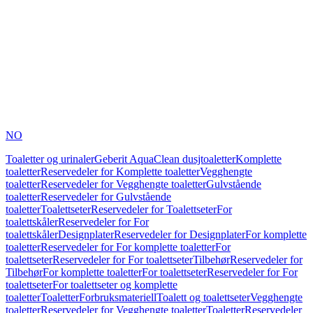
NO
Toaletter og urinaler
Geberit AquaClean dusjtoaletter
Komplette
toaletter
Reservedeler for Komplette toaletter
Vegghengte
toaletter
Reservedeler for Vegghengte toaletter
Gulvstående
toaletter
Reservedeler for Gulvstående
toaletter
Toalettseter
Reservedeler for Toalettseter
For
toalettskåler
Reservedeler for For
toalettskåler
Designplater
Reservedeler for Designplater
For komplette
toaletter
Reservedeler for For komplette toaletter
For
toalettseter
Reservedeler for For toalettseter
Tilbehør
Reservedeler for
Tilbehør
For komplette toaletter
For toalettseter
Reservedeler for For
toalettseter
For toalettseter og komplette
toaletter
Toaletter
Forbruksmateriell
Toalett og toalettseter
Vegghengte
toaletter
Reservedeler for Vegghengte toaletter
Toaletter
Reservedeler