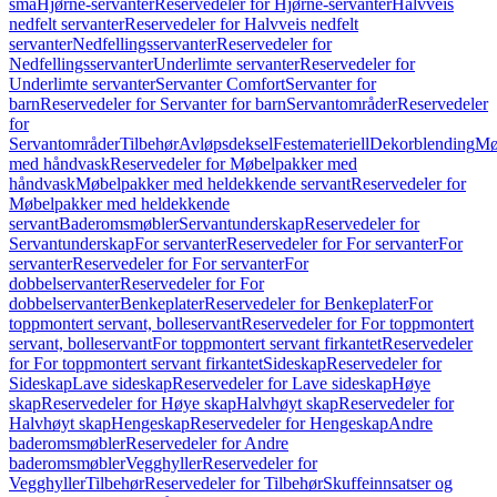
små
Hjørne-servanter
Reservedeler for Hjørne-servanter
Halvveis
nedfelt servanter
Reservedeler for Halvveis nedfelt
servanter
Nedfellingsservanter
Reservedeler for
Nedfellingsservanter
Underlimte servanter
Reservedeler for
Underlimte servanter
Servanter Comfort
Servanter for
barn
Reservedeler for Servanter for barn
Servantområder
Reservedeler
for
Servantområder
Tilbehør
Avløpsdeksel
Festemateriell
Dekorblending
Mø
med håndvask
Reservedeler for Møbelpakker med
håndvask
Møbelpakker med heldekkende servant
Reservedeler for
Møbelpakker med heldekkende
servant
Baderomsmøbler
Servantunderskap
Reservedeler for
Servantunderskap
For servanter
Reservedeler for For servanter
For
servanter
Reservedeler for For servanter
For
dobbelservanter
Reservedeler for For
dobbelservanter
Benkeplater
Reservedeler for Benkeplater
For
toppmontert servant, bolleservant
Reservedeler for For toppmontert
servant, bolleservant
For toppmontert servant firkantet
Reservedeler
for For toppmontert servant firkantet
Sideskap
Reservedeler for
Sideskap
Lave sideskap
Reservedeler for Lave sideskap
Høye
skap
Reservedeler for Høye skap
Halvhøyt skap
Reservedeler for
Halvhøyt skap
Hengeskap
Reservedeler for Hengeskap
Andre
baderomsmøbler
Reservedeler for Andre
baderomsmøbler
Vegghyller
Reservedeler for
Vegghyller
Tilbehør
Reservedeler for Tilbehør
Skuffeinnsatser og