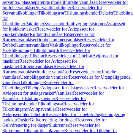
servanter, plassbeparende modell
Innfelte vannlåser
Reservedeler for
Innfelte vannlåser
Servanttilkoblinger
Reservedeler for
Servanttilkoblinger
Tilkoblingsrør
Tilslutningsbender
Deksler
Tilkobling
for
Tilkoblinger
Pakninger
Sveiseender
Innbyggingssisterner
Avløpssett
for kjøkkenvasker
Reservedeler for Avløpssett for
kjøkkenvasker
Rørbendvannlåser
Reservedeler for
Rørbendvannlåser
Dobbelkammervannlåser
Reservedeler for
Dobbelkammervannlåser
Vasktilkoplinger
Reservedeler for
Vasktilkoplinger
Tilkoblingsrør
Reservedeler for
Tilkoblingsrør
Tilbehør
Reservedeler for Tilbehør
Avløpssett for
maskiner
Reservedeler for Avløpssett for
maskiner
Rørbendvannlåser
Reservedeler for
Rørbendvannlåser
Innfelte vannlåser
Reservedeler for Innfelte
vannlåser
Utenpåliggende vannlåser
Reservedeler for Utenpåliggende
vannlåser
Tilkoblinger
Reservedeler for
Tilkoblinger
Tilbehør
Avløpssett for utslagsvasker
Reservedeler for
Avløpssett for utslagsvasker
Vannlåser
Reservedeler for
Vannlåser
Tilslutningsbender
Reservedeler for
Tilslutningsbender
Tilkoblingsrør
Reservedeler for
Tilkoblingsrør
Avløpsventiler
Reservedeler for
Avløpsventiler
Tilbehør
Reservedeler for Tilbehør
Dusjløsninger og
badekar
Dusjer
Gulvdrenering for dusjer
Reservedeler for
Gulvdrenering for dusjer
Slukrenner
Reservedeler for
Slukrenner
Tilbehør til slukrenner
Reservedeler for Tilbehør til