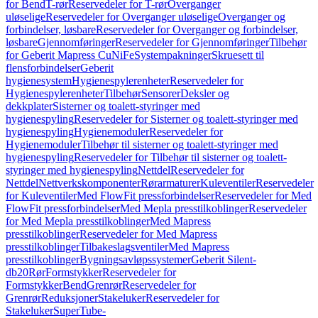
for Bend
T-rør
Reservedeler for T-rør
Overganger
uløselige
Reservedeler for Overganger uløselige
Overganger og
forbindelser, løsbare
Reservedeler for Overganger og forbindelser,
løsbare
Gjennomføringer
Reservedeler for Gjennomføringer
Tilbehør
for Geberit Mapress CuNiFe
Systempakninger
Skruesett til
flensforbindelser
Geberit
hygienesystem
Hygienespylerenheter
Reservedeler for
Hygienespylerenheter
Tilbehør
Sensorer
Deksler og
dekkplater
Sisterner og toalett-styringer med
hygienespyling
Reservedeler for Sisterner og toalett-styringer med
hygienespyling
Hygienemoduler
Reservedeler for
Hygienemoduler
Tilbehør til sisterner og toalett-styringer med
hygienespyling
Reservedeler for Tilbehør til sisterner og toalett-
styringer med hygienespyling
Nettdel
Reservedeler for
Nettdel
Nettverkskomponenter
Rørarmaturer
Kuleventiler
Reservedeler
for Kuleventiler
Med FlowFit pressforbindelser
Reservedeler for Med
FlowFit pressforbindelser
Med Mepla presstilkoblinger
Reservedeler
for Med Mepla presstilkoblinger
Med Mapress
presstilkoblinger
Reservedeler for Med Mapress
presstilkoblinger
Tilbakeslagsventiler
Med Mapress
presstilkoblinger
Bygningsavløpssystemer
Geberit Silent-
db20
Rør
Formstykker
Reservedeler for
Formstykker
Bend
Grenrør
Reservedeler for
Grenrør
Reduksjoner
Stakeluker
Reservedeler for
Stakeluker
SuperTube-