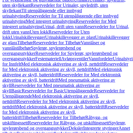
uten skyllekant
Reservedeler for Urinaler, spyledrift, uten
skyllekant
Til utenpåliggende eller innbygd
urinalstyring
Reservedeler for Til utenpåliggende eller innbygd
urinalstyring
Med integrert urinalstyring
Reservedeler for Med
integrert urinalstyring
Urinal, drift uten vann
Reservedeler for Urinal,
drift uten vann
Uten lokk
Reservedeler for Uten
lokk
Urinalskillevegger
Urinalskillevegger av plast
Urinalskillevegger
av glass
Tilbehør
Reservedeler for Tilbehør
Vannlåser og
vannlåstilbehør
Spylerør, spylerørsbend og
overgangsstykker
Reservedeler for Spylerør, spylerørsbend og
overgangsstykker
Festemateriell
Avløpsventiler
Vannfordeler
Urinalstyr
for Innfelt
Med elektronisk aktivering av skyll, nettdrift
Reservedeler
for Med elektronisk aktivering av skyll, nettdrift
Med elektronisk
aktivering av skyll, batteridrift
Reservedeler for Med elektronisk
aktivering av skyll, batteridrift
Med pneumatisk aktivering av
skyll
Reservedeler for Med pneumatisk aktivering av
skyll
Basic
Reservedeler for Basic
Utenpåliggende
Reservedeler for
Utenpåliggende
Med elektronisk aktivering av skyll,
nettdrift
Reservedeler for Med elektronisk aktivering av skyll,
nettdrift
Med elektronisk aktivering av skyll, batteridrift
Reservedeler
for Med elektronisk aktivering av skyll,
batteridrift
Tilbehør
Reservedeler for Tilbehør
Råbygg- og
utskiftingssett
Reservedeler for Råbygg- og utskiftingssett
Spylerør,
spylerørsbend og overgangsstykker
Deksler
Integrerte styringer
Annet