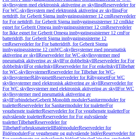
skyllesystem med elektronisk aktivering av skylling
Reservedeler for
For WC-skyllesystem med elektronisk aktivering av skylling
For
nettdrift, for Geberit Sigma innbyggingssisterner 12 cm
Reservedeler
for For nettdrift, for Geberit Sigma innbyggingssisterner 12 cm
Ikke
egnet for Geberit Omega innbyggingssisterner 12 cm
Reservedeler
for Ikke egnet for Geberit Omega innbyggingssisterner 12 cm
For
batteridrift, for Geberit Sigma innbyggingssisterne 12
cm
Reservedeler for For batteridrift, for Geberit Sigma
innbyggingssisterne 12 cm
WC-skyllesystemer med pneumatisk
aktivering av skyll
Reservedeler for WC-skyllesystemer med
pneumatisk aktivering av skyll
For dobbeltskyll
Reservedeler for For
dobbeltskyll
For enkeltskyll
Reservedeler for For enkeltskyll
Tilbehør
for WC-skyllesystemer
Reservedeler for Tilbehør for WC-
skyllesystemer
Råbyggsett
Reservedeler for Råbyggsett
For WC
skyllesystemer med elektronisk aktivering av skyll
Reservedeler for
For WC skyllesystemer med elektronisk aktivering av skyll
For WC
skyllesystemer med pneumatisk aktivering av
skyll
Forbindelser
Geberit Monolith moduler
Sanitærmoduler for
toaletter
Reservedeler for Sanitærmoduler for toaletter
For
vegghengte toaletter
Reservedeler for For vegghengte toaletter
For
gulvstående toaletter
Reservedeler for For gulvstående
toaletter
Tilbehør
Reservedeler for
Tilbehør
Forbruksmateriell
Bidémoduler
Reservedeler for
Bidémoduler
For vegghengte og gulvstående bidéer
Reservedeler for
For vegghengte og gulvstående bidéer
Urinaler
Urinaler, spyledrift,