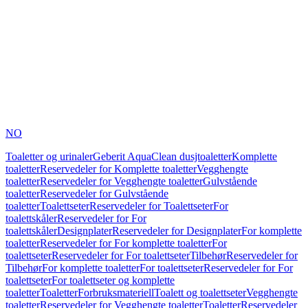
NO
Toaletter og urinaler
Geberit AquaClean dusjtoaletter
Komplette
toaletter
Reservedeler for Komplette toaletter
Vegghengte
toaletter
Reservedeler for Vegghengte toaletter
Gulvstående
toaletter
Reservedeler for Gulvstående
toaletter
Toalettseter
Reservedeler for Toalettseter
For
toalettskåler
Reservedeler for For
toalettskåler
Designplater
Reservedeler for Designplater
For komplette
toaletter
Reservedeler for For komplette toaletter
For
toalettseter
Reservedeler for For toalettseter
Tilbehør
Reservedeler for
Tilbehør
For komplette toaletter
For toalettseter
Reservedeler for For
toalettseter
For toalettseter og komplette
toaletter
Toaletter
Forbruksmateriell
Toalett og toalettseter
Vegghengte
toaletter
Reservedeler for Vegghengte toaletter
Toaletter
Reservedeler