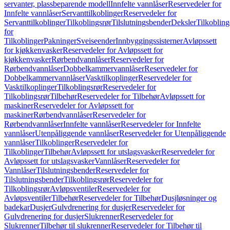
servanter, plassbeparende modell
Innfelte vannlåser
Reservedeler for
Innfelte vannlåser
Servanttilkoblinger
Reservedeler for
Servanttilkoblinger
Tilkoblingsrør
Tilslutningsbender
Deksler
Tilkobling
for
Tilkoblinger
Pakninger
Sveiseender
Innbyggingssisterner
Avløpssett
for kjøkkenvasker
Reservedeler for Avløpssett for
kjøkkenvasker
Rørbendvannlåser
Reservedeler for
Rørbendvannlåser
Dobbelkammervannlåser
Reservedeler for
Dobbelkammervannlåser
Vasktilkoplinger
Reservedeler for
Vasktilkoplinger
Tilkoblingsrør
Reservedeler for
Tilkoblingsrør
Tilbehør
Reservedeler for Tilbehør
Avløpssett for
maskiner
Reservedeler for Avløpssett for
maskiner
Rørbendvannlåser
Reservedeler for
Rørbendvannlåser
Innfelte vannlåser
Reservedeler for Innfelte
vannlåser
Utenpåliggende vannlåser
Reservedeler for Utenpåliggende
vannlåser
Tilkoblinger
Reservedeler for
Tilkoblinger
Tilbehør
Avløpssett for utslagsvasker
Reservedeler for
Avløpssett for utslagsvasker
Vannlåser
Reservedeler for
Vannlåser
Tilslutningsbender
Reservedeler for
Tilslutningsbender
Tilkoblingsrør
Reservedeler for
Tilkoblingsrør
Avløpsventiler
Reservedeler for
Avløpsventiler
Tilbehør
Reservedeler for Tilbehør
Dusjløsninger og
badekar
Dusjer
Gulvdrenering for dusjer
Reservedeler for
Gulvdrenering for dusjer
Slukrenner
Reservedeler for
Slukrenner
Tilbehør til slukrenner
Reservedeler for Tilbehør til