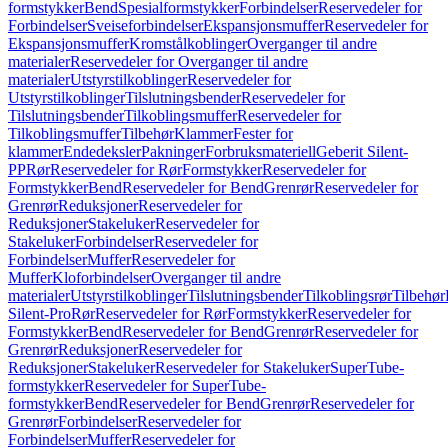
formstykker
Bend
Spesialformstykker
Forbindelser
Reservedeler for
Forbindelser
Sveiseforbindelser
Ekspansjonsmuffer
Reservedeler for
Ekspansjonsmuffer
Kromstålkoblinger
Overganger til andre
materialer
Reservedeler for Overganger til andre
materialer
Utstyrstilkoblinger
Reservedeler for
Utstyrstilkoblinger
Tilslutningsbender
Reservedeler for
Tilslutningsbender
Tilkoblingsmuffer
Reservedeler for
Tilkoblingsmuffer
Tilbehør
Klammer
Fester for
klammer
Endedeksler
Pakninger
Forbruksmateriell
Geberit Silent-
PP
Rør
Reservedeler for Rør
Formstykker
Reservedeler for
Formstykker
Bend
Reservedeler for Bend
Grenrør
Reservedeler for
Grenrør
Reduksjoner
Reservedeler for
Reduksjoner
Stakeluker
Reservedeler for
Stakeluker
Forbindelser
Reservedeler for
Forbindelser
Muffer
Reservedeler for
Muffer
Kloforbindelser
Overganger til andre
materialer
Utstyrstilkoblinger
Tilslutningsbender
Tilkoblingsrør
Tilbehør
Silent-Pro
Rør
Reservedeler for Rør
Formstykker
Reservedeler for
Formstykker
Bend
Reservedeler for Bend
Grenrør
Reservedeler for
Grenrør
Reduksjoner
Reservedeler for
Reduksjoner
Stakeluker
Reservedeler for Stakeluker
SuperTube-
formstykker
Reservedeler for SuperTube-
formstykker
Bend
Reservedeler for Bend
Grenrør
Reservedeler for
Grenrør
Forbindelser
Reservedeler for
Forbindelser
Muffer
Reservedeler for