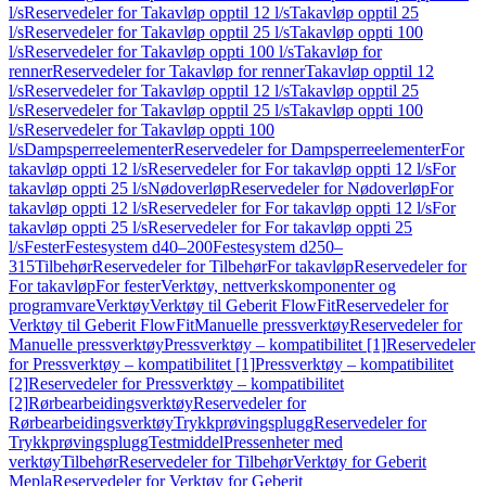
l/s
Reservedeler for Takavløp opptil 12 l/s
Takavløp opptil 25
l/s
Reservedeler for Takavløp opptil 25 l/s
Takavløp oppti 100
l/s
Reservedeler for Takavløp oppti 100 l/s
Takavløp for
renner
Reservedeler for Takavløp for renner
Takavløp opptil 12
l/s
Reservedeler for Takavløp opptil 12 l/s
Takavløp opptil 25
l/s
Reservedeler for Takavløp opptil 25 l/s
Takavløp oppti 100
l/s
Reservedeler for Takavløp oppti 100
l/s
Dampsperreelementer
Reservedeler for Dampsperreelementer
For
takavløp oppti 12 l/s
Reservedeler for For takavløp oppti 12 l/s
For
takavløp oppti 25 l/s
Nødoverløp
Reservedeler for Nødoverløp
For
takavløp oppti 12 l/s
Reservedeler for For takavløp oppti 12 l/s
For
takavløp oppti 25 l/s
Reservedeler for For takavløp oppti 25
l/s
Fester
Festesystem d40–200
Festesystem d250–
315
Tilbehør
Reservedeler for Tilbehør
For takavløp
Reservedeler for
For takavløp
For fester
Verktøy, nettverkskomponenter og
programvare
Verktøy
Verktøy til Geberit FlowFit
Reservedeler for
Verktøy til Geberit FlowFit
Manuelle pressverktøy
Reservedeler for
Manuelle pressverktøy
Pressverktøy – kompatibilitet [1]
Reservedeler
for Pressverktøy – kompatibilitet [1]
Pressverktøy – kompatibilitet
[2]
Reservedeler for Pressverktøy – kompatibilitet
[2]
Rørbearbeidingsverktøy
Reservedeler for
Rørbearbeidingsverktøy
Trykkprøvingsplugg
Reservedeler for
Trykkprøvingsplugg
Testmiddel
Pressenheter med
verktøy
Tilbehør
Reservedeler for Tilbehør
Verktøy for Geberit
Mepla
Reservedeler for Verktøy for Geberit