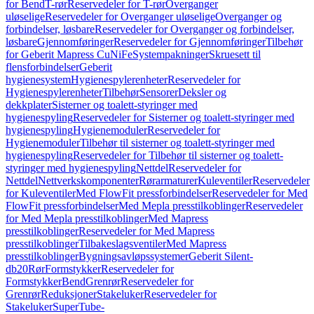
for Bend
T-rør
Reservedeler for T-rør
Overganger
uløselige
Reservedeler for Overganger uløselige
Overganger og
forbindelser, løsbare
Reservedeler for Overganger og forbindelser,
løsbare
Gjennomføringer
Reservedeler for Gjennomføringer
Tilbehør
for Geberit Mapress CuNiFe
Systempakninger
Skruesett til
flensforbindelser
Geberit
hygienesystem
Hygienespylerenheter
Reservedeler for
Hygienespylerenheter
Tilbehør
Sensorer
Deksler og
dekkplater
Sisterner og toalett-styringer med
hygienespyling
Reservedeler for Sisterner og toalett-styringer med
hygienespyling
Hygienemoduler
Reservedeler for
Hygienemoduler
Tilbehør til sisterner og toalett-styringer med
hygienespyling
Reservedeler for Tilbehør til sisterner og toalett-
styringer med hygienespyling
Nettdel
Reservedeler for
Nettdel
Nettverkskomponenter
Rørarmaturer
Kuleventiler
Reservedeler
for Kuleventiler
Med FlowFit pressforbindelser
Reservedeler for Med
FlowFit pressforbindelser
Med Mepla presstilkoblinger
Reservedeler
for Med Mepla presstilkoblinger
Med Mapress
presstilkoblinger
Reservedeler for Med Mapress
presstilkoblinger
Tilbakeslagsventiler
Med Mapress
presstilkoblinger
Bygningsavløpssystemer
Geberit Silent-
db20
Rør
Formstykker
Reservedeler for
Formstykker
Bend
Grenrør
Reservedeler for
Grenrør
Reduksjoner
Stakeluker
Reservedeler for
Stakeluker
SuperTube-