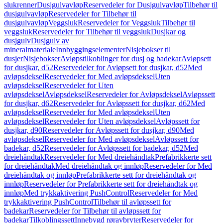
slukrenner
Dusjgulvavløp
Reservedeler for Dusjgulvavløp
Tilbehør til
dusjgulvavløp
Reservedeler for Tilbehør til
dusjgulvavløp
Veggsluk
Reservedeler for Veggsluk
Tilbehør til
veggsluk
Reservedeler for Tilbehør til veggsluk
Dusjkar og
dusjgulv
Dusjgulv av
mineralmateriale
Innbyggingselementer
Nisjebokser til
dusjer
Nisjebokser
Avløpstilkoblinger for dusj og badekar
Avløpsett
for dusjkar, d52
Reservedeler for Avløpsett for dusjkar, d52
Med
avløpsdeksel
Reservedeler for Med avløpsdeksel
Uten
avløpsdeksel
Reservedeler for Uten
avløpsdeksel
Avløpsdeksel
Reservedeler for Avløpsdeksel
Avløpssett
for dusjkar, d62
Reservedeler for Avløpssett for dusjkar, d62
Med
avløpsdeksel
Reservedeler for Med avløpsdeksel
Uten
avløpsdeksel
Reservedeler for Uten avløpsdeksel
Avløpssett for
dusjkar, d90
Reservedeler for Avløpssett for dusjkar, d90
Med
avløpsdeksel
Reservedeler for Med avløpsdeksel
Avløpssett for
badekar, d52
Reservedeler for Avløpssett for badekar, d52
Med
dreiehåndtak
Reservedeler for Med dreiehåndtak
Prefabrikkerte sett
for dreiehåndtak
Med dreiehåndtak og innløp
Reservedeler for Med
dreiehåndtak og innløp
Prefabrikkerte sett for dreiehåndtak og
innløp
Reservedeler for Prefabrikkerte sett for dreiehåndtak og
innløp
Med trykkaktivering PushControl
Reservedeler for Med
trykkaktivering PushControl
Tilbehør til avløpssett for
badekar
Reservedeler for Tilbehør til avløpssett for
badekar
Tilkoblingssett
Innebygd røravbryter
Reservedeler for