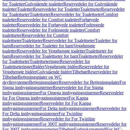
for Toaletter
Gulvstående toaletter
Reservedeler for Gulvstående
toaletter
Toaletter
Reservedeler for Toaletter
Toalettseter
Reservedeler
for Toalettseter
Toalettseter
Reservedeler for Toalettseter
Comfort
toaletter
Reservedeler for Comfort toaletter
Forhøyede
toaletter
Reservedeler for Forhøyede toaletter
Forlengede
toaletter
Reservedeler for Forlengede toaletter
Comfort
toalettseter
Reservedeler for Comfort
toalettseter
Toalettseter
Reservedeler for Toalettseter
Toaletter for
barn
Reservedeler for Toaletter for barn
Vegghengte
toaletter
Reservedeler for Vegghengte toaletter
Toalettseter for
barn
Reservedeler for Toalettseter for barn
Toalettseter
Reservedeler
for Toalettseter
Toalettseteringer
Reservedeler for
Toalettseteringer
Bidéer
Vegghengte bidéer
Reservedeler for
Vegghengte bidéer
Gulvstående bidéer
Tilbehør
Reservedeler for
Tilbehør
Betjeningsplater og WC
skyllesystemer
Betjeningsplater
Reservedeler for Betjeningsplater
For
Sigma innbyggingssisterner
Reservedeler for For Sigma
innbyggingssisterner
For Omega innbyggingssisterner
Reservedeler
for For Omega innbyggingssisterner
For Kappa
innbyggingssisterner
Reservedeler for For Kappa
innbyggingssisterner
For Delta innbyggingssisterner
Reservedeler for
For Delta innbyggingssisterner
For Twinline
innbyggingssisterner
Reservedeler for For Twinline
innbyggingssisterner
For 300T innbyggingssisterner
Reservedeler for
For 300T innbyggingssisterner
Tilbehør
Forbruksmateriell
For WC-