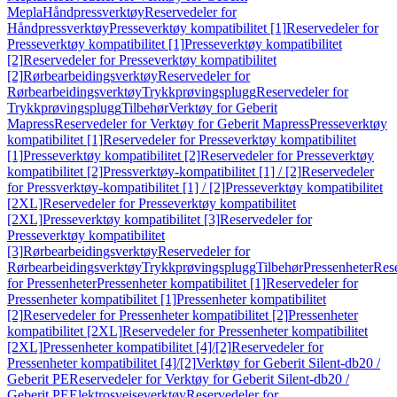
Mepla
Håndpressverktøy
Reservedeler for
Håndpressverktøy
Presseverktøy kompatibilitet [1]
Reservedeler for
Presseverktøy kompatibilitet [1]
Presseverktøy kompatibilitet
[2]
Reservedeler for Presseverktøy kompatibilitet
[2]
Rørbearbeidingsverktøy
Reservedeler for
Rørbearbeidingsverktøy
Trykkprøvingsplugg
Reservedeler for
Trykkprøvingsplugg
Tilbehør
Verktøy for Geberit
Mapress
Reservedeler for Verktøy for Geberit Mapress
Presseverktøy
kompatibilitet [1]
Reservedeler for Presseverktøy kompatibilitet
[1]
Presseverktøy kompatibilitet [2]
Reservedeler for Presseverktøy
kompatibilitet [2]
Pressverktøy-kompatibilitet [1] / [2]
Reservedeler
for Pressverktøy-kompatibilitet [1] / [2]
Presseverktøy kompatibilitet
[2XL]
Reservedeler for Presseverktøy kompatibilitet
[2XL]
Presseverktøy kompatibilitet [3]
Reservedeler for
Presseverktøy kompatibilitet
[3]
Rørbearbeidingsverktøy
Reservedeler for
Rørbearbeidingsverktøy
Trykkprøvingsplugg
Tilbehør
Pressenheter
Res
for Pressenheter
Pressenheter kompatibilitet [1]
Reservedeler for
Pressenheter kompatibilitet [1]
Pressenheter kompatibilitet
[2]
Reservedeler for Pressenheter kompatibilitet [2]
Pressenheter
kompatibilitet [2XL]
Reservedeler for Pressenheter kompatibilitet
[2XL]
Pressenheter kompatibilitet [4]/[2]
Reservedeler for
Pressenheter kompatibilitet [4]/[2]
Verktøy for Geberit Silent-db20 /
Geberit PE
Reservedeler for Verktøy for Geberit Silent-db20 /
Geberit PE
Elektrosveiseverktøy
Reservedeler for