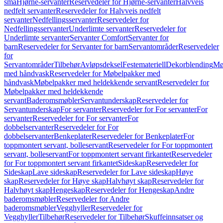
små
Hjørne-servanter
Reservedeler for Hjørne-servanter
Halvveis
nedfelt servanter
Reservedeler for Halvveis nedfelt
servanter
Nedfellingsservanter
Reservedeler for
Nedfellingsservanter
Underlimte servanter
Reservedeler for
Underlimte servanter
Servanter Comfort
Servanter for
barn
Reservedeler for Servanter for barn
Servantområder
Reservedeler
for
Servantområder
Tilbehør
Avløpsdeksel
Festemateriell
Dekorblending
Mø
med håndvask
Reservedeler for Møbelpakker med
håndvask
Møbelpakker med heldekkende servant
Reservedeler for
Møbelpakker med heldekkende
servant
Baderomsmøbler
Servantunderskap
Reservedeler for
Servantunderskap
For servanter
Reservedeler for For servanter
For
servanter
Reservedeler for For servanter
For
dobbelservanter
Reservedeler for For
dobbelservanter
Benkeplater
Reservedeler for Benkeplater
For
toppmontert servant, bolleservant
Reservedeler for For toppmontert
servant, bolleservant
For toppmontert servant firkantet
Reservedeler
for For toppmontert servant firkantet
Sideskap
Reservedeler for
Sideskap
Lave sideskap
Reservedeler for Lave sideskap
Høye
skap
Reservedeler for Høye skap
Halvhøyt skap
Reservedeler for
Halvhøyt skap
Hengeskap
Reservedeler for Hengeskap
Andre
baderomsmøbler
Reservedeler for Andre
baderomsmøbler
Vegghyller
Reservedeler for
Vegghyller
Tilbehør
Reservedeler for Tilbehør
Skuffeinnsatser og