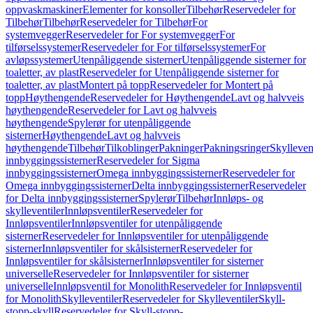
oppvaskmaskiner
Elementer for konsoller
Tilbehør
Reservedeler for
Tilbehør
Tilbehør
Reservedeler for Tilbehør
For
systemvegger
Reservedeler for For systemvegger
For
tilførselssystemer
Reservedeler for For tilførselssystemer
For
avløpssystemer
Utenpåliggende sisterner
Utenpåliggende sisterner for
toaletter, av plast
Reservedeler for Utenpåliggende sisterner for
toaletter, av plast
Montert på topp
Reservedeler for Montert på
topp
Høythengende
Reservedeler for Høythengende
Lavt og halvveis
høythengende
Reservedeler for Lavt og halvveis
høythengende
Spylerør for utenpåliggende
sisterner
Høythengende
Lavt og halvveis
høythengende
Tilbehør
Tilkoblinger
Pakninger
Pakningsringer
Skylleven
innbyggingssisterner
Reservedeler for Sigma
innbyggingssisterner
Omega innbyggingssisterner
Reservedeler for
Omega innbyggingssisterner
Delta innbyggingssisterner
Reservedeler
for Delta innbyggingssisterner
Spylerør
Tilbehør
Innløps- og
skylleventiler
Innløpsventiler
Reservedeler for
Innløpsventiler
Innløpsventiler for utenpåliggende
sisterner
Reservedeler for Innløpsventiler for utenpåliggende
sisterner
Innløpsventiler for skålsisterner
Reservedeler for
Innløpsventiler for skålsisterner
Innløpsventiler for sisterner
universelle
Reservedeler for Innløpsventiler for sisterner
universelle
Innløpsventil for Monolith
Reservedeler for Innløpsventil
for Monolith
Skylleventiler
Reservedeler for Skylleventiler
Skyll-
stopp-skyll
Reservedeler for Skyll-stopp-