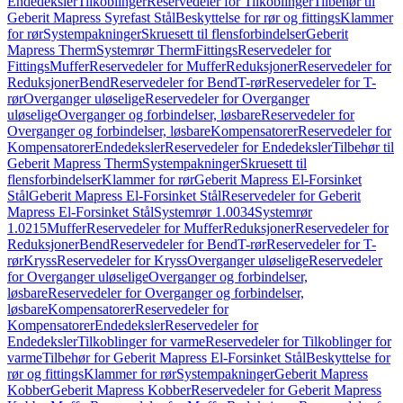
Endedeksler
Tilkoblinger
Reservedeler for Tilkoblinger
Tilbehør til
Geberit Mapress Syrefast Stål
Beskyttelse for rør og fittings
Klammer
for rør
Systempakninger
Skruesett til flensforbindelser
Geberit
Mapress Therm
Systemrør Therm
Fittings
Reservedeler for
Fittings
Muffer
Reservedeler for Muffer
Reduksjoner
Reservedeler for
Reduksjoner
Bend
Reservedeler for Bend
T-rør
Reservedeler for T-
rør
Overganger uløselige
Reservedeler for Overganger
uløselige
Overganger og forbindelser, løsbare
Reservedeler for
Overganger og forbindelser, løsbare
Kompensatorer
Reservedeler for
Kompensatorer
Endedeksler
Reservedeler for Endedeksler
Tilbehør til
Geberit Mapress Therm
Systempakninger
Skruesett til
flensforbindelser
Klammer for rør
Geberit Mapress El-Forsinket
Stål
Geberit Mapress El-Forsinket Stål
Reservedeler for Geberit
Mapress El-Forsinket Stål
Systemrør 1.0034
Systemrør
1.0215
Muffer
Reservedeler for Muffer
Reduksjoner
Reservedeler for
Reduksjoner
Bend
Reservedeler for Bend
T-rør
Reservedeler for T-
rør
Kryss
Reservedeler for Kryss
Overganger uløselige
Reservedeler
for Overganger uløselige
Overganger og forbindelser,
løsbare
Reservedeler for Overganger og forbindelser,
løsbare
Kompensatorer
Reservedeler for
Kompensatorer
Endedeksler
Reservedeler for
Endedeksler
Tilkoblinger for varme
Reservedeler for Tilkoblinger for
varme
Tilbehør for Geberit Mapress El-Forsinket Stål
Beskyttelse for
rør og fittings
Klammer for rør
Systempakninger
Geberit Mapress
Kobber
Geberit Mapress Kobber
Reservedeler for Geberit Mapress