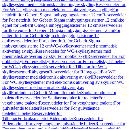
skyllesystem med elektronisk aktivering av skylling
Reservedeler for
For WC-skyllesystem med elektronisk aktivering av skylling
For
nettdrift, for Geberit Sigma innbyggingssisterner 12 cm
Reservedeler
for For nettdrift, for Geberit Sigma innbyggingssisterner 12 cm
Ikke
egnet for Geberit Omega innbyggingssisterner 12 cm
Reservedeler
for Ikke egnet for Geberit Omega innbyggingssisterner 12 cm
For
batteridrift, for Geberit Sigma innbyggingssisterne 12
cm
Reservedeler for For batteridrift, for Geberit Sigma
innbyggingssisterne 12 cm
WC-skyllesystemer med pneumatisk
aktivering av skyll
Reservedeler for WC-skyllesystemer med
pneumatisk aktivering av skyll
For dobbeltskyll
Reservedeler for For
dobbeltskyll
For enkeltskyll
Reservedeler for For enkeltskyll
Tilbehør
for WC-skyllesystemer
Reservedeler for Tilbehør for WC-
skyllesystemer
Råbyggsett
Reservedeler for Råbyggsett
For WC
skyllesystemer med elektronisk aktivering av skyll
Reservedeler for
For WC skyllesystemer med elektronisk aktivering av skyll
For WC
skyllesystemer med pneumatisk aktivering av
skyll
Forbindelser
Geberit Monolith moduler
Sanitærmoduler for
toaletter
Reservedeler for Sanitærmoduler for toaletter
For
vegghengte toaletter
Reservedeler for For vegghengte toaletter
For
gulvstående toaletter
Reservedeler for For gulvstående
toaletter
Tilbehør
Reservedeler for
Tilbehør
Forbruksmateriell
Bidémoduler
Reservedeler for
Bidémoduler
For vegghengte og gulvstående bidéer
Reservedeler for
For vegghengte og gulvstående bidéer
Urinaler
Urinaler, spyledrift,