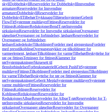
skyll
Dobbeltskyll
Reservedeler for Dobbeltskyll
Innvendige
armaturer
Reservedeler for Innvendige
armaturer
Dobbeltskyll
Reservedeler for
Dobbeltskyll
Tilbehør
Trykknapp
Tilførselssystemer
Geberit
FlowFit
Systemrør multilayer
Fittings
Reservedeler for
Fittings
Koblinger
Reduksjoner
Bend
T-rør
Innvendig
sirkulasjon
Reservedeler for Innvendig sirkulasjon
Overganger
uløselige
Overganger og forbindelser, løsbare
Reservedeler for
Overganger og forbindelser,
løsbare
Endedeksler
Tilkoblinger
Fordeler med gjengestuss
Fordeler
med presstilkobling
Overgangsstykker og tilkoblinger for
varmeelement, løsbare
Tilkoblinger for varme
Tilbehør
Beskyttelse for
rør og fittings
Tetninger for fittings
Klammer for
rør
Systempakninger
Skruesett til
flensforbindelser
Forbruksmateriell
Geberit PushFit
Systemrør
multilayer
Fittings
Tilkoblinger
Fordeler med gjengestuss
Tilkoblinger
for varme
Tilbehør
Beskyttelse for rør og fittings
Klammer for
rør
Systempakninger
Geberit Mepla
Systemrør multilayer
Systemrør
varme multilayer
Fittings
Reservedeler for
Fittings
Koblinger
Reservedeler for
Koblinger
Reduksjoner
Reservedeler for
Reduksjoner
Albue
Reservedeler for Albue
T-rør
Reservedeler for T-
rør
Innvendig sirkulasjon
Reservedeler for Innvendig
sirkulasjon
Overganger uløselige
Reservedeler for Overganger
uløselige
Overganger og forbindelser, løsbare
Reservedeler for