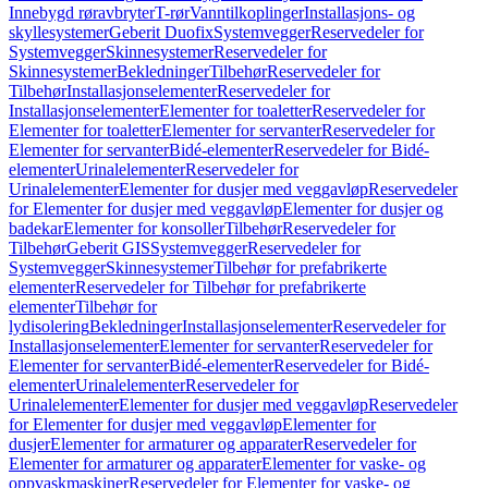
Innebygd røravbryter
T-rør
Vanntilkoplinger
Installasjons- og
skyllesystemer
Geberit Duofix
Systemvegger
Reservedeler for
Systemvegger
Skinnesystemer
Reservedeler for
Skinnesystemer
Bekledninger
Tilbehør
Reservedeler for
Tilbehør
Installasjonselementer
Reservedeler for
Installasjonselementer
Elementer for toaletter
Reservedeler for
Elementer for toaletter
Elementer for servanter
Reservedeler for
Elementer for servanter
Bidé-elementer
Reservedeler for Bidé-
elementer
Urinalelementer
Reservedeler for
Urinalelementer
Elementer for dusjer med veggavløp
Reservedeler
for Elementer for dusjer med veggavløp
Elementer for dusjer og
badekar
Elementer for konsoller
Tilbehør
Reservedeler for
Tilbehør
Geberit GIS
Systemvegger
Reservedeler for
Systemvegger
Skinnesystemer
Tilbehør for prefabrikerte
elementer
Reservedeler for Tilbehør for prefabrikerte
elementer
Tilbehør for
lydisolering
Bekledninger
Installasjonselementer
Reservedeler for
Installasjonselementer
Elementer for servanter
Reservedeler for
Elementer for servanter
Bidé-elementer
Reservedeler for Bidé-
elementer
Urinalelementer
Reservedeler for
Urinalelementer
Elementer for dusjer med veggavløp
Reservedeler
for Elementer for dusjer med veggavløp
Elementer for
dusjer
Elementer for armaturer og apparater
Reservedeler for
Elementer for armaturer og apparater
Elementer for vaske- og
oppvaskmaskiner
Reservedeler for Elementer for vaske- og