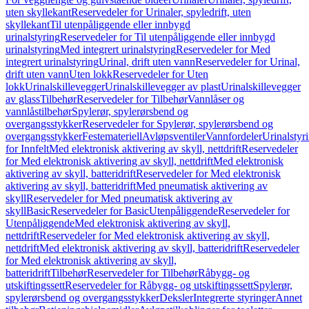
uten skyllekant
Reservedeler for Urinaler, spyledrift, uten
skyllekant
Til utenpåliggende eller innbygd
urinalstyring
Reservedeler for Til utenpåliggende eller innbygd
urinalstyring
Med integrert urinalstyring
Reservedeler for Med
integrert urinalstyring
Urinal, drift uten vann
Reservedeler for Urinal,
drift uten vann
Uten lokk
Reservedeler for Uten
lokk
Urinalskillevegger
Urinalskillevegger av plast
Urinalskillevegger
av glass
Tilbehør
Reservedeler for Tilbehør
Vannlåser og
vannlåstilbehør
Spylerør, spylerørsbend og
overgangsstykker
Reservedeler for Spylerør, spylerørsbend og
overgangsstykker
Festemateriell
Avløpsventiler
Vannfordeler
Urinalstyr
for Innfelt
Med elektronisk aktivering av skyll, nettdrift
Reservedeler
for Med elektronisk aktivering av skyll, nettdrift
Med elektronisk
aktivering av skyll, batteridrift
Reservedeler for Med elektronisk
aktivering av skyll, batteridrift
Med pneumatisk aktivering av
skyll
Reservedeler for Med pneumatisk aktivering av
skyll
Basic
Reservedeler for Basic
Utenpåliggende
Reservedeler for
Utenpåliggende
Med elektronisk aktivering av skyll,
nettdrift
Reservedeler for Med elektronisk aktivering av skyll,
nettdrift
Med elektronisk aktivering av skyll, batteridrift
Reservedeler
for Med elektronisk aktivering av skyll,
batteridrift
Tilbehør
Reservedeler for Tilbehør
Råbygg- og
utskiftingssett
Reservedeler for Råbygg- og utskiftingssett
Spylerør,
spylerørsbend og overgangsstykker
Deksler
Integrerte styringer
Annet