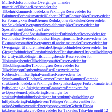
Muffer
Kloforbindelser
Overganger til andre
materialer
Tilbehør
Reservedeler for
Tilbehør
Klammer
Endedeksler
Pakninger
Reservedeler for
Pakninger
Forbruksmateriell
Geberit PE
Rør
Formstykker
Reservedeler
for Formstykker
Bend
Grenrør
Reduksjoner
Stakeluker
Reservedeler
for Stakeluker
Overganger
Spesialformstykker
Reservedeler for
Spesialformstykker
SuperTube-
formstykker
Bend
Spesialformstykker
Forbindelser
Reservedeler for
Forbindelser
Sveiseforbindelser
Ekspansjonsmuffer
Reservedeler for
Ekspansjonsmuffer
Overganger til andre materialer
Reservedeler for
Overganger til andre materialer
Gjengeforbindelser
Reservedeler for
Gjengeforbindelser
Flensforbindelser
Flensbøssinger
Utstyrstilkoblinge
for Utstyrstilkoblinger
Tilslutningsbender
Reservedeler for
Tilslutningsbender
Tilkobliingsmuffer
Reservedeler for
Tilkobliingsmuffer
Tilkoblingsrør
Reservedeler for
Tilkoblingsrør
Rørbendvannlåser
Reservedeler for
Rørbendvannlåser
Spiralvannlåser
Reservedeler for
Spiralvannlåser
Tilbehør
Klammer
Fester for klammer
Bærende
strukturer
Endedeksler
Pakninger
Beskyttelseskapper
Forbruksmateriell
lydisolering og fuktighetsvern
Brannvern
Brannvern for
avløpssystemer
Lydisolering
Isoleringer for
strukturlydutkobling
Isoleringer for strukturlydutkobling og
luftlydisolering
Fuktighetsvern
Tettinger
Ventilatorventiler for
avløp
Ventilatorventiler
Energistoppeventiler
Geberit Pluvia
takdrenering
Takavløp
Reservedeler for Takavløp
Takavløp opptil 12