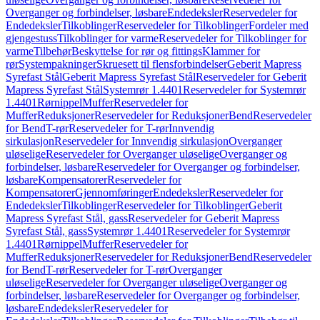
Overganger og forbindelser, løsbare
Endedeksler
Reservedeler for
Endedeksler
Tilkoblinger
Reservedeler for Tilkoblinger
Fordeler med
gjengestuss
Tilkoblinger for varme
Reservedeler for Tilkoblinger for
varme
Tilbehør
Beskyttelse for rør og fittings
Klammer for
rør
Systempakninger
Skruesett til flensforbindelser
Geberit Mapress
Syrefast Stål
Geberit Mapress Syrefast Stål
Reservedeler for Geberit
Mapress Syrefast Stål
Systemrør 1.4401
Reservedeler for Systemrør
1.4401
Rørnippel
Muffer
Reservedeler for
Muffer
Reduksjoner
Reservedeler for Reduksjoner
Bend
Reservedeler
for Bend
T-rør
Reservedeler for T-rør
Innvendig
sirkulasjon
Reservedeler for Innvendig sirkulasjon
Overganger
uløselige
Reservedeler for Overganger uløselige
Overganger og
forbindelser, løsbare
Reservedeler for Overganger og forbindelser,
løsbare
Kompensatorer
Reservedeler for
Kompensatorer
Gjennomføringer
Endedeksler
Reservedeler for
Endedeksler
Tilkoblinger
Reservedeler for Tilkoblinger
Geberit
Mapress Syrefast Stål, gass
Reservedeler for Geberit Mapress
Syrefast Stål, gass
Systemrør 1.4401
Reservedeler for Systemrør
1.4401
Rørnippel
Muffer
Reservedeler for
Muffer
Reduksjoner
Reservedeler for Reduksjoner
Bend
Reservedeler
for Bend
T-rør
Reservedeler for T-rør
Overganger
uløselige
Reservedeler for Overganger uløselige
Overganger og
forbindelser, løsbare
Reservedeler for Overganger og forbindelser,
løsbare
Endedeksler
Reservedeler for