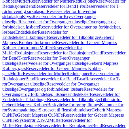
Kobber
Muffer
Reservedeler for Muffer
Reduksjoner
Reservedeler for
Reduksjoner
Bend
Reservedeler for Bend
T-rør
Reservedeler for T-
rør
Innvendig sirkulasjon
Reservedeler for Innvendig
sirkulasjon
Kryss
Reservedeler for Kryss
Overganger
uløselige
Reservedeler for Overganger uløselige
Overganger og
forbindelser, løsbare
Reservedeler for Overganger og forbindelser,
løsbare
Endedeksler
Reservedeler for
Endedeksler
Tilkoblinger
Reservedeler for Tilkoblinger
Geberit
Mapress Kobber, forkrommet
Reservedeler for Geberit Mapress
Kobber, forkrommet
Muffer
Reservedeler for
Muffer
Reduksjoner
Reservedeler for Reduksjoner
Bend
Reservedeler
for Bend
T-rør
Reservedeler for T-rør
Overganger
uløselige
Reservedeler for Overganger uløselige
Geberit Mapress
Kobber, gass
Reservedeler for Geberit Mapress Kobber,
gass
Muffer
Reservedeler for Muffer
Reduksjoner
Reservedeler for
Reduksjoner
Bend
Reservedeler for Bend
T-rør
Reservedeler for T-
rør
Overganger uløselige
Reservedeler for Overganger
uløselige
Overganger og forbindelser, løsbare
Reservedeler for
Overganger og forbindelser, løsbare
Endedeksler
Reservedeler for
Endedeksler
Tilkoblinger
Reservedeler for Tilkoblinger
Tilbehør for
Geberit Mapress Kobber
Beskyttelse for rør og fittings
Klammer for
rør
Systempakninger
Skruesett til flensforbindelser
Geberit Mapress
CuNiFe
Geberit Mapress CuNiFe
Reservedeler for Geberit Mapress
CuNiFe
Systemrør 2.1972
Muffer
Reservedeler for
Muffer
Reduksjoner
Reservedeler for Reduksjoner
Bend
Reservedeler