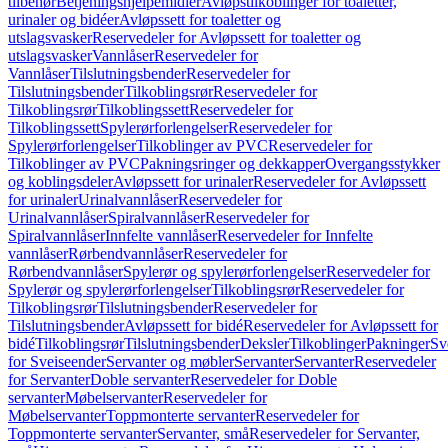
tilbehør
Betjeningshjelpemidler
Avløpstilkoblinger for toaletter,
urinaler og bidéer
Avløpssett for toaletter og
utslagsvasker
Reservedeler for Avløpssett for toaletter og
utslagsvasker
Vannlåser
Reservedeler for
Vannlåser
Tilslutningsbender
Reservedeler for
Tilslutningsbender
Tilkoblingsrør
Reservedeler for
Tilkoblingsrør
Tilkoblingssett
Reservedeler for
Tilkoblingssett
Spylerørforlengelser
Reservedeler for
Spylerørforlengelser
Tilkoblinger av PVC
Reservedeler for
Tilkoblinger av PVC
Pakningsringer og dekkapper
Overgangsstykker
og koblingsdeler
Avløpssett for urinaler
Reservedeler for Avløpssett
for urinaler
Urinalvannlåser
Reservedeler for
Urinalvannlåser
Spiralvannlåser
Reservedeler for
Spiralvannlåser
Innfelte vannlåser
Reservedeler for Innfelte
vannlåser
Rørbendvannlåser
Reservedeler for
Rørbendvannlåser
Spylerør og spylerørforlengelser
Reservedeler for
Spylerør og spylerørforlengelser
Tilkoblingsrør
Reservedeler for
Tilkoblingsrør
Tilslutningsbender
Reservedeler for
Tilslutningsbender
Avløpssett for bidé
Reservedeler for Avløpssett for
bidé
Tilkoblingsrør
Tilslutningsbender
Deksler
Tilkoblinger
Pakninger
Sv
for Sveiseender
Servanter og møbler
Servanter
Servanter
Reservedeler
for Servanter
Doble servanter
Reservedeler for Doble
servanter
Møbelservanter
Reservedeler for
Møbelservanter
Toppmonterte servanter
Reservedeler for
Toppmonterte servanter
Servanter, små
Reservedeler for Servanter,