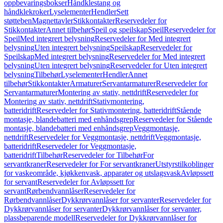
oppbevaringsbokser
Håndklestang og
håndklekroker
Lyselementer
Hendler
Sett
støtteben
Magnettavler
Stikkontakter
Reservedeler for
Stikkontakter
Annet tilbehør
Speil og speilskap
Speil
Reservedeler for
Speil
Med integrert belysning
Reservedeler for Med integrert
belysning
Uten integrert belysning
Speilskap
Reservedeler for
Speilskap
Med integrert belysning
Reservedeler for Med integrert
belysning
Uten integrert belysning
Reservedeler for Uten integrert
belysning
Tilbehør
Lyselementer
Hendler
Annet
tilbehør
Stikkontakter
Armaturer
Servantarmaturer
Reservedeler for
Servantarmaturer
Montering av stativ, nettdrift
Reservedeler for
Montering av stativ, nettdrift
Stativmontering,
batteridrift
Reservedeler for Stativmontering, batteridrift
Stående
montasje, blandebatteri med enhåndsgrep
Reservedeler for Stående
montasje, blandebatteri med enhåndsgrep
Veggmontasje,
nettdrift
Reservedeler for Veggmontasje, nettdrift
Veggmontasje,
batteridrift
Reservedeler for Veggmontasje,
batteridrift
Tilbehør
Reservedeler for Tilbehør
For
servantkraner
Reservedeler for For servantkraner
Utstyrstilkoblinger
for vaskeområde, kjøkkenvask, apparater og utslagsvask
Avløpssett
for servant
Reservedeler for Avløpssett for
servant
Rørbendvannlåser
Reservedeler for
Rørbendvannlåser
Dykkrørvannlåser for servanter
Reservedeler for
Dykkrørvannlåser for servanter
Dykkrørvannlåser for servanter,
plassbeparende modell
Reservedeler for Dykkrørvannlåser for