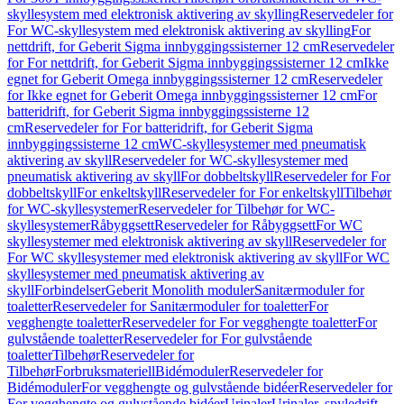
skyllesystem med elektronisk aktivering av skylling
Reservedeler for
For WC-skyllesystem med elektronisk aktivering av skylling
For
nettdrift, for Geberit Sigma innbyggingssisterner 12 cm
Reservedeler
for For nettdrift, for Geberit Sigma innbyggingssisterner 12 cm
Ikke
egnet for Geberit Omega innbyggingssisterner 12 cm
Reservedeler
for Ikke egnet for Geberit Omega innbyggingssisterner 12 cm
For
batteridrift, for Geberit Sigma innbyggingssisterne 12
cm
Reservedeler for For batteridrift, for Geberit Sigma
innbyggingssisterne 12 cm
WC-skyllesystemer med pneumatisk
aktivering av skyll
Reservedeler for WC-skyllesystemer med
pneumatisk aktivering av skyll
For dobbeltskyll
Reservedeler for For
dobbeltskyll
For enkeltskyll
Reservedeler for For enkeltskyll
Tilbehør
for WC-skyllesystemer
Reservedeler for Tilbehør for WC-
skyllesystemer
Råbyggsett
Reservedeler for Råbyggsett
For WC
skyllesystemer med elektronisk aktivering av skyll
Reservedeler for
For WC skyllesystemer med elektronisk aktivering av skyll
For WC
skyllesystemer med pneumatisk aktivering av
skyll
Forbindelser
Geberit Monolith moduler
Sanitærmoduler for
toaletter
Reservedeler for Sanitærmoduler for toaletter
For
vegghengte toaletter
Reservedeler for For vegghengte toaletter
For
gulvstående toaletter
Reservedeler for For gulvstående
toaletter
Tilbehør
Reservedeler for
Tilbehør
Forbruksmateriell
Bidémoduler
Reservedeler for
Bidémoduler
For vegghengte og gulvstående bidéer
Reservedeler for
For vegghengte og gulvstående bidéer
Urinaler
Urinaler, spyledrift,