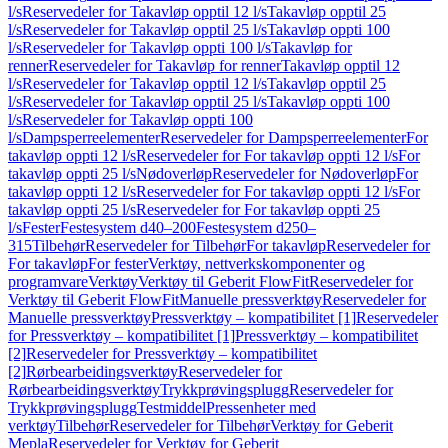
l/s
Reservedeler for Takavløp opptil 12 l/s
Takavløp opptil 25
l/s
Reservedeler for Takavløp opptil 25 l/s
Takavløp oppti 100
l/s
Reservedeler for Takavløp oppti 100 l/s
Takavløp for
renner
Reservedeler for Takavløp for renner
Takavløp opptil 12
l/s
Reservedeler for Takavløp opptil 12 l/s
Takavløp opptil 25
l/s
Reservedeler for Takavløp opptil 25 l/s
Takavløp oppti 100
l/s
Reservedeler for Takavløp oppti 100
l/s
Dampsperreelementer
Reservedeler for Dampsperreelementer
For
takavløp oppti 12 l/s
Reservedeler for For takavløp oppti 12 l/s
For
takavløp oppti 25 l/s
Nødoverløp
Reservedeler for Nødoverløp
For
takavløp oppti 12 l/s
Reservedeler for For takavløp oppti 12 l/s
For
takavløp oppti 25 l/s
Reservedeler for For takavløp oppti 25
l/s
Fester
Festesystem d40–200
Festesystem d250–
315
Tilbehør
Reservedeler for Tilbehør
For takavløp
Reservedeler for
For takavløp
For fester
Verktøy, nettverkskomponenter og
programvare
Verktøy
Verktøy til Geberit FlowFit
Reservedeler for
Verktøy til Geberit FlowFit
Manuelle pressverktøy
Reservedeler for
Manuelle pressverktøy
Pressverktøy – kompatibilitet [1]
Reservedeler
for Pressverktøy – kompatibilitet [1]
Pressverktøy – kompatibilitet
[2]
Reservedeler for Pressverktøy – kompatibilitet
[2]
Rørbearbeidingsverktøy
Reservedeler for
Rørbearbeidingsverktøy
Trykkprøvingsplugg
Reservedeler for
Trykkprøvingsplugg
Testmiddel
Pressenheter med
verktøy
Tilbehør
Reservedeler for Tilbehør
Verktøy for Geberit
Mepla
Reservedeler for Verktøy for Geberit