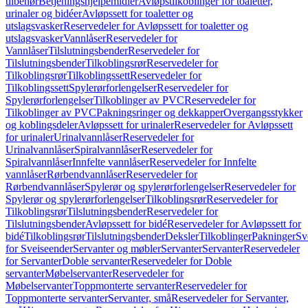
tilbehør
Betjeningshjelpemidler
Avløpstilkoblinger for toaletter,
urinaler og bidéer
Avløpssett for toaletter og
utslagsvasker
Reservedeler for Avløpssett for toaletter og
utslagsvasker
Vannlåser
Reservedeler for
Vannlåser
Tilslutningsbender
Reservedeler for
Tilslutningsbender
Tilkoblingsrør
Reservedeler for
Tilkoblingsrør
Tilkoblingssett
Reservedeler for
Tilkoblingssett
Spylerørforlengelser
Reservedeler for
Spylerørforlengelser
Tilkoblinger av PVC
Reservedeler for
Tilkoblinger av PVC
Pakningsringer og dekkapper
Overgangsstykker
og koblingsdeler
Avløpssett for urinaler
Reservedeler for Avløpssett
for urinaler
Urinalvannlåser
Reservedeler for
Urinalvannlåser
Spiralvannlåser
Reservedeler for
Spiralvannlåser
Innfelte vannlåser
Reservedeler for Innfelte
vannlåser
Rørbendvannlåser
Reservedeler for
Rørbendvannlåser
Spylerør og spylerørforlengelser
Reservedeler for
Spylerør og spylerørforlengelser
Tilkoblingsrør
Reservedeler for
Tilkoblingsrør
Tilslutningsbender
Reservedeler for
Tilslutningsbender
Avløpssett for bidé
Reservedeler for Avløpssett for
bidé
Tilkoblingsrør
Tilslutningsbender
Deksler
Tilkoblinger
Pakninger
Sv
for Sveiseender
Servanter og møbler
Servanter
Servanter
Reservedeler
for Servanter
Doble servanter
Reservedeler for Doble
servanter
Møbelservanter
Reservedeler for
Møbelservanter
Toppmonterte servanter
Reservedeler for
Toppmonterte servanter
Servanter, små
Reservedeler for Servanter,