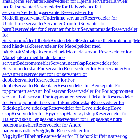
små
Hjørne-servanter
Reservedeler for Hjørne-servanter
Halvveis
nedfelt servanter
Reservedeler for Halvveis nedfelt
servanter
Nedfellingsservanter
Reservedeler for
Nedfellingsservanter
Underlimte servanter
Reservedeler for
Underlimte servanter
Servanter Comfort
Servanter for
barn
Reservedeler for Servanter for barn
Servantområder
Reservedeler
for
Servantområder
Tilbehør
Avløpsdeksel
Festemateriell
Dekorblending
Mø
med håndvask
Reservedeler for Møbelpakker med
håndvask
Møbelpakker med heldekkende servant
Reservedeler for
Møbelpakker med heldekkende
servant
Baderomsmøbler
Servantunderskap
Reservedeler for
Servantunderskap
For servanter
Reservedeler for For servanter
For
servanter
Reservedeler for For servanter
For
dobbelservanter
Reservedeler for For
dobbelservanter
Benkeplater
Reservedeler for Benkeplater
For
toppmontert servant, bolleservant
Reservedeler for For toppmontert
servant, bolleservant
For toppmontert servant firkantet
Reservedeler
for For toppmontert servant firkantet
Sideskap
Reservedeler for
Sideskap
Lave sideskap
Reservedeler for Lave sideskap
Høye
skap
Reservedeler for Høye skap
Halvhøyt skap
Reservedeler for
Halvhøyt skap
Hengeskap
Reservedeler for Hengeskap
Andre
baderomsmøbler
Reservedeler for Andre
baderomsmøbler
Vegghyller
Reservedeler for
Vegghyller
Tilbehør
Reservedeler for Tilbehør
Skuffeinnsatser og