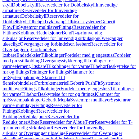
skyll
Dobbeltskyll
Reservedeler for Dobbeltskyll
Innvendige
armaturer
Reservedeler for Innvendige
armaturer
Dobbeltskyll
Reservedeler for
Dobbeltskyll
Tilbehør
Trykknapp
Tilførselssystemer
Geberit
FlowFit
Systemrør multilayer
Fittings
Reservedeler for
Fittings
Koblinger
Reduksjoner
Bend
T-rør
Innvendig
sirkulasjon
Reservedeler for Innvendig sirkulasjon
Overganger
uløselige
Overganger og forbindelser, løsbare
Reservedeler for
Overganger og forbindelser,
løsbare
Endedeksler
Tilkoblinger
Fordeler med gjengestuss
Fordeler
med presstilkobling
Overgangsstykker og tilkoblinger for
varmeelement, løsbare
Tilkoblinger for varme
Tilbehør
Beskyttelse for
rør og fittings
Tetninger for fittings
Klammer for
rør
Systempakninger
Skruesett til
flensforbindelser
Forbruksmateriell
Geberit PushFit
Systemrør
multilayer
Fittings
Tilkoblinger
Fordeler med gjengestuss
Tilkoblinger
for varme
Tilbehør
Beskyttelse for rør og fittings
Klammer for
rør
Systempakninger
Geberit Mepla
Systemrør multilayer
Systemrør
varme multilayer
Fittings
Reservedeler for
Fittings
Koblinger
Reservedeler for
Koblinger
Reduksjoner
Reservedeler for
Reduksjoner
Albue
Reservedeler for Albue
T-rør
Reservedeler for T-
rør
Innvendig sirkulasjon
Reservedeler for Innvendig
sirkulasjon
Overganger uløselige
Reservedeler for Overganger
uløselige
Overganger og forbindelser, løsbare
Reservedeler for