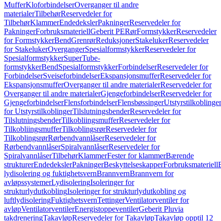
Muffer
Kloforbindelser
Overganger til andre
materialer
Tilbehør
Reservedeler for
Tilbehør
Klammer
Endedeksler
Pakninger
Reservedeler for
Pakninger
Forbruksmateriell
Geberit PE
Rør
Formstykker
Reservedeler
for Formstykker
Bend
Grenrør
Reduksjoner
Stakeluker
Reservedeler
for Stakeluker
Overganger
Spesialformstykker
Reservedeler for
Spesialformstykker
SuperTube-
formstykker
Bend
Spesialformstykker
Forbindelser
Reservedeler for
Forbindelser
Sveiseforbindelser
Ekspansjonsmuffer
Reservedeler for
Ekspansjonsmuffer
Overganger til andre materialer
Reservedeler for
Overganger til andre materialer
Gjengeforbindelser
Reservedeler for
Gjengeforbindelser
Flensforbindelser
Flensbøssinger
Utstyrstilkoblinge
for Utstyrstilkoblinger
Tilslutningsbender
Reservedeler for
Tilslutningsbender
Tilkobliingsmuffer
Reservedeler for
Tilkobliingsmuffer
Tilkoblingsrør
Reservedeler for
Tilkoblingsrør
Rørbendvannlåser
Reservedeler for
Rørbendvannlåser
Spiralvannlåser
Reservedeler for
Spiralvannlåser
Tilbehør
Klammer
Fester for klammer
Bærende
strukturer
Endedeksler
Pakninger
Beskyttelseskapper
Forbruksmateriell
lydisolering og fuktighetsvern
Brannvern
Brannvern for
avløpssystemer
Lydisolering
Isoleringer for
strukturlydutkobling
Isoleringer for strukturlydutkobling og
luftlydisolering
Fuktighetsvern
Tettinger
Ventilatorventiler for
avløp
Ventilatorventiler
Energistoppeventiler
Geberit Pluvia
takdrenering
Takavløp
Reservedeler for Takavløp
Takavløp opptil 12