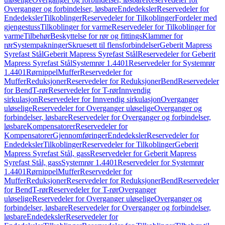
Overganger og forbindelser, løsbare
Endedeksler
Reservedeler for
Endedeksler
Tilkoblinger
Reservedeler for Tilkoblinger
Fordeler med
gjengestuss
Tilkoblinger for varme
Reservedeler for Tilkoblinger for
varme
Tilbehør
Beskyttelse for rør og fittings
Klammer for
rør
Systempakninger
Skruesett til flensforbindelser
Geberit Mapress
Syrefast Stål
Geberit Mapress Syrefast Stål
Reservedeler for Geberit
Mapress Syrefast Stål
Systemrør 1.4401
Reservedeler for Systemrør
1.4401
Rørnippel
Muffer
Reservedeler for
Muffer
Reduksjoner
Reservedeler for Reduksjoner
Bend
Reservedeler
for Bend
T-rør
Reservedeler for T-rør
Innvendig
sirkulasjon
Reservedeler for Innvendig sirkulasjon
Overganger
uløselige
Reservedeler for Overganger uløselige
Overganger og
forbindelser, løsbare
Reservedeler for Overganger og forbindelser,
løsbare
Kompensatorer
Reservedeler for
Kompensatorer
Gjennomføringer
Endedeksler
Reservedeler for
Endedeksler
Tilkoblinger
Reservedeler for Tilkoblinger
Geberit
Mapress Syrefast Stål, gass
Reservedeler for Geberit Mapress
Syrefast Stål, gass
Systemrør 1.4401
Reservedeler for Systemrør
1.4401
Rørnippel
Muffer
Reservedeler for
Muffer
Reduksjoner
Reservedeler for Reduksjoner
Bend
Reservedeler
for Bend
T-rør
Reservedeler for T-rør
Overganger
uløselige
Reservedeler for Overganger uløselige
Overganger og
forbindelser, løsbare
Reservedeler for Overganger og forbindelser,
løsbare
Endedeksler
Reservedeler for