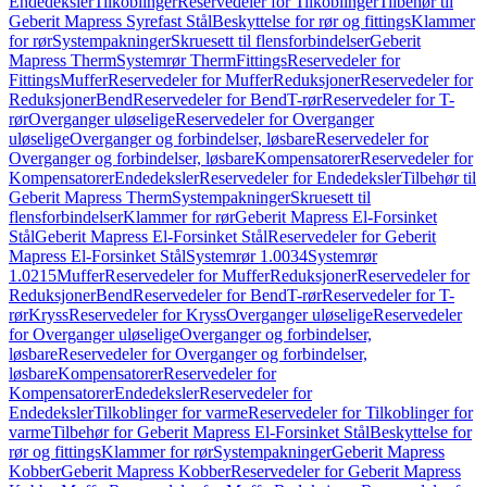
Endedeksler
Tilkoblinger
Reservedeler for Tilkoblinger
Tilbehør til
Geberit Mapress Syrefast Stål
Beskyttelse for rør og fittings
Klammer
for rør
Systempakninger
Skruesett til flensforbindelser
Geberit
Mapress Therm
Systemrør Therm
Fittings
Reservedeler for
Fittings
Muffer
Reservedeler for Muffer
Reduksjoner
Reservedeler for
Reduksjoner
Bend
Reservedeler for Bend
T-rør
Reservedeler for T-
rør
Overganger uløselige
Reservedeler for Overganger
uløselige
Overganger og forbindelser, løsbare
Reservedeler for
Overganger og forbindelser, løsbare
Kompensatorer
Reservedeler for
Kompensatorer
Endedeksler
Reservedeler for Endedeksler
Tilbehør til
Geberit Mapress Therm
Systempakninger
Skruesett til
flensforbindelser
Klammer for rør
Geberit Mapress El-Forsinket
Stål
Geberit Mapress El-Forsinket Stål
Reservedeler for Geberit
Mapress El-Forsinket Stål
Systemrør 1.0034
Systemrør
1.0215
Muffer
Reservedeler for Muffer
Reduksjoner
Reservedeler for
Reduksjoner
Bend
Reservedeler for Bend
T-rør
Reservedeler for T-
rør
Kryss
Reservedeler for Kryss
Overganger uløselige
Reservedeler
for Overganger uløselige
Overganger og forbindelser,
løsbare
Reservedeler for Overganger og forbindelser,
løsbare
Kompensatorer
Reservedeler for
Kompensatorer
Endedeksler
Reservedeler for
Endedeksler
Tilkoblinger for varme
Reservedeler for Tilkoblinger for
varme
Tilbehør for Geberit Mapress El-Forsinket Stål
Beskyttelse for
rør og fittings
Klammer for rør
Systempakninger
Geberit Mapress
Kobber
Geberit Mapress Kobber
Reservedeler for Geberit Mapress