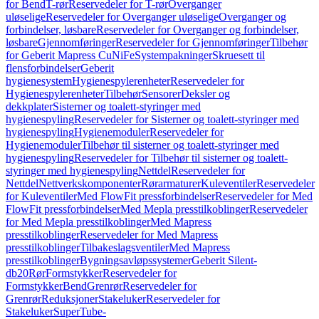
for Bend
T-rør
Reservedeler for T-rør
Overganger
uløselige
Reservedeler for Overganger uløselige
Overganger og
forbindelser, løsbare
Reservedeler for Overganger og forbindelser,
løsbare
Gjennomføringer
Reservedeler for Gjennomføringer
Tilbehør
for Geberit Mapress CuNiFe
Systempakninger
Skruesett til
flensforbindelser
Geberit
hygienesystem
Hygienespylerenheter
Reservedeler for
Hygienespylerenheter
Tilbehør
Sensorer
Deksler og
dekkplater
Sisterner og toalett-styringer med
hygienespyling
Reservedeler for Sisterner og toalett-styringer med
hygienespyling
Hygienemoduler
Reservedeler for
Hygienemoduler
Tilbehør til sisterner og toalett-styringer med
hygienespyling
Reservedeler for Tilbehør til sisterner og toalett-
styringer med hygienespyling
Nettdel
Reservedeler for
Nettdel
Nettverkskomponenter
Rørarmaturer
Kuleventiler
Reservedeler
for Kuleventiler
Med FlowFit pressforbindelser
Reservedeler for Med
FlowFit pressforbindelser
Med Mepla presstilkoblinger
Reservedeler
for Med Mepla presstilkoblinger
Med Mapress
presstilkoblinger
Reservedeler for Med Mapress
presstilkoblinger
Tilbakeslagsventiler
Med Mapress
presstilkoblinger
Bygningsavløpssystemer
Geberit Silent-
db20
Rør
Formstykker
Reservedeler for
Formstykker
Bend
Grenrør
Reservedeler for
Grenrør
Reduksjoner
Stakeluker
Reservedeler for
Stakeluker
SuperTube-