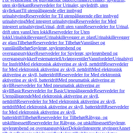
uten skyllekant
Reservedeler for Urinaler, spyledrift, uten
skyllekant
Til utenpåliggende eller innbygd
urinalstyring
Reservedeler for Til utenpåliggende eller innbygd
urinalstyring
Med integrert urinalstyring
Reservedeler for Med
integrert urinalstyring
Urinal, drift uten vann
Reservedeler for Urinal,
drift uten vann
Uten lokk
Reservedeler for Uten
lokk
Urinalskillevegger
Urinalskillevegger av plast
Urinalskillevegger
av glass
Tilbehør
Reservedeler for Tilbehør
Vannlåser og
vannlåstilbehør
Spylerør, spylerørsbend og
overgangsstykker
Reservedeler for Spylerør, spylerørsbend og
overgangsstykker
Festemateriell
Avløpsventiler
Vannfordeler
Urinalstyr
for Innfelt
Med elektronisk aktivering av skyll, nettdrift
Reservedeler
for Med elektronisk aktivering av skyll, nettdrift
Med elektronisk
aktivering av skyll, batteridrift
Reservedeler for Med elektronisk
aktivering av skyll, batteridrift
Med pneumatisk aktivering av
skyll
Reservedeler for Med pneumatisk aktivering av
skyll
Basic
Reservedeler for Basic
Utenpåliggende
Reservedeler for
Utenpåliggende
Med elektronisk aktivering av skyll,
nettdrift
Reservedeler for Med elektronisk aktivering av skyll,
nettdrift
Med elektronisk aktivering av skyll, batteridrift
Reservedeler
for Med elektronisk aktivering av skyll,
batteridrift
Tilbehør
Reservedeler for Tilbehør
Råbygg- og
utskiftingssett
Reservedeler for Råbygg- og utskiftingssett
Spylerør,
spylerørsbend og overgangsstykker
Deksler
Integrerte styringer
Annet