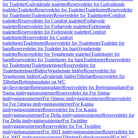
for Toaletter
Gulvstående toaletter
Reservedeler for Gulvstående
toaletter
Toaletter
Reservedeler for Toaletter
Toalettseter
Reservedeler
for Toalettseter
Toalettseter
Reservedeler for Toalettseter
Comfort
toaletter
Reservedeler for Comfort toaletter
Forhøyede
toaletter
Reservedeler for Forhøyede toaletter
Forlengede
toaletter
Reservedeler for Forlengede toaletter
Comfort
toalettseter
Reservedeler for Comfort
toalettseter
Toalettseter
Reservedeler for Toalettseter
Toaletter for
barn
Reservedeler for Toaletter for barn
Vegghengte
toaletter
Reservedeler for Vegghengte toaletter
Toalettseter for
barn
Reservedeler for Toalettseter for barn
Toalettseter
Reservedeler
for Toalettseter
Toalettseteringer
Reservedeler for
Toalettseteringer
Bidéer
Vegghengte bidéer
Reservedeler for
Vegghengte bidéer
Gulvstående bidéer
Tilbehør
Reservedeler for
Tilbehør
Betjeningsplater og WC
skyllesystemer
Betjeningsplater
Reservedeler for Betjeningsplater
For
Sigma innbyggingssisterner
Reservedeler for For Sigma
innbyggingssisterner
For Omega innbyggingssisterner
Reservedeler
for For Omega innbyggingssisterner
For Kappa
innbyggingssisterner
Reservedeler for For Kappa
innbyggingssisterner
For Delta innbyggingssisterner
Reservedeler for
For Delta innbyggingssisterner
For Twinline
innbyggingssisterner
Reservedeler for For Twinline
innbyggingssisterner
For 300T innbyggingssisterner
Reservedeler for
For 300T innbyggingssisterner
Tilbehør
Forbruksmateriell
For WC-