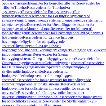
oppvaskmaskiner
Elementer for konsoller
Tilbehør
Reservedeler for
Tilbehør
Tilbehør
Reservedeler for Tilbehør
For
systemvegger
Reservedeler for For systemvegger
For
tilførselssystemer
Reservedeler for For tilførselssystemer
For
avløpssystemer
Utenpåliggende sisterner
Utenpåliggende sisterner for
toaletter, av plast
Reservedeler for Utenpåliggende sisterner for
toaletter, av plast
Montert på topp
Reservedeler for Montert på
topp
Høythengende
Reservedeler for Høythengende
Lavt og halvveis
høythengende
Reservedeler for Lavt og halvveis
høythengende
Spylerør for utenpåliggende
sisterner
Høythengende
Lavt og halvveis
høythengende
Tilbehør
Tilkoblinger
Pakninger
Pakningsringer
Skylleven
innbyggingssisterner
Reservedeler for Sigma
innbyggingssisterner
Omega innbyggingssisterner
Reservedeler for
Omega innbyggingssisterner
Delta innbyggingssisterner
Reservedeler
for Delta innbyggingssisterner
Spylerør
Tilbehør
Innløps- og
skylleventiler
Innløpsventiler
Reservedeler for
Innløpsventiler
Innløpsventiler for utenpåliggende
sisterner
Reservedeler for Innløpsventiler for utenpåliggende
sisterner
Innløpsventiler for skålsisterner
Reservedeler for
Innløpsventiler for skålsisterner
Innløpsventiler for sisterner
universelle
Reservedeler for Innløpsventiler for sisterner
universelle
Innløpsventil for Monolith
Reservedeler for Innløpsventil
for Monolith
Skylleventiler
Reservedeler for Skylleventiler
Skyll-
stopp-skyll
Reservedeler for Skyll-stopp-