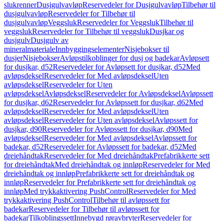
slukrenner
Dusjgulvavløp
Reservedeler for Dusjgulvavløp
Tilbehør til
dusjgulvavløp
Reservedeler for Tilbehør til
dusjgulvavløp
Veggsluk
Reservedeler for Veggsluk
Tilbehør til
veggsluk
Reservedeler for Tilbehør til veggsluk
Dusjkar og
dusjgulv
Dusjgulv av
mineralmateriale
Innbyggingselementer
Nisjebokser til
dusjer
Nisjebokser
Avløpstilkoblinger for dusj og badekar
Avløpsett
for dusjkar, d52
Reservedeler for Avløpsett for dusjkar, d52
Med
avløpsdeksel
Reservedeler for Med avløpsdeksel
Uten
avløpsdeksel
Reservedeler for Uten
avløpsdeksel
Avløpsdeksel
Reservedeler for Avløpsdeksel
Avløpssett
for dusjkar, d62
Reservedeler for Avløpssett for dusjkar, d62
Med
avløpsdeksel
Reservedeler for Med avløpsdeksel
Uten
avløpsdeksel
Reservedeler for Uten avløpsdeksel
Avløpssett for
dusjkar, d90
Reservedeler for Avløpssett for dusjkar, d90
Med
avløpsdeksel
Reservedeler for Med avløpsdeksel
Avløpssett for
badekar, d52
Reservedeler for Avløpssett for badekar, d52
Med
dreiehåndtak
Reservedeler for Med dreiehåndtak
Prefabrikkerte sett
for dreiehåndtak
Med dreiehåndtak og innløp
Reservedeler for Med
dreiehåndtak og innløp
Prefabrikkerte sett for dreiehåndtak og
innløp
Reservedeler for Prefabrikkerte sett for dreiehåndtak og
innløp
Med trykkaktivering PushControl
Reservedeler for Med
trykkaktivering PushControl
Tilbehør til avløpssett for
badekar
Reservedeler for Tilbehør til avløpssett for
badekar
Tilkoblingssett
Innebygd røravbryter
Reservedeler for