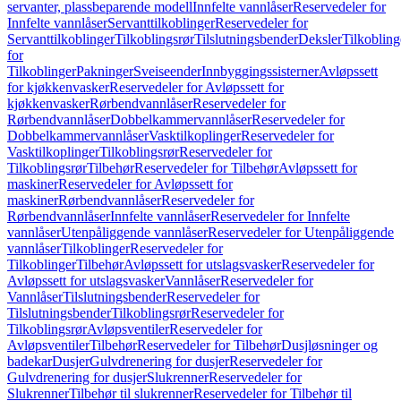
servanter, plassbeparende modell
Innfelte vannlåser
Reservedeler for
Innfelte vannlåser
Servanttilkoblinger
Reservedeler for
Servanttilkoblinger
Tilkoblingsrør
Tilslutningsbender
Deksler
Tilkobling
for
Tilkoblinger
Pakninger
Sveiseender
Innbyggingssisterner
Avløpssett
for kjøkkenvasker
Reservedeler for Avløpssett for
kjøkkenvasker
Rørbendvannlåser
Reservedeler for
Rørbendvannlåser
Dobbelkammervannlåser
Reservedeler for
Dobbelkammervannlåser
Vasktilkoplinger
Reservedeler for
Vasktilkoplinger
Tilkoblingsrør
Reservedeler for
Tilkoblingsrør
Tilbehør
Reservedeler for Tilbehør
Avløpssett for
maskiner
Reservedeler for Avløpssett for
maskiner
Rørbendvannlåser
Reservedeler for
Rørbendvannlåser
Innfelte vannlåser
Reservedeler for Innfelte
vannlåser
Utenpåliggende vannlåser
Reservedeler for Utenpåliggende
vannlåser
Tilkoblinger
Reservedeler for
Tilkoblinger
Tilbehør
Avløpssett for utslagsvasker
Reservedeler for
Avløpssett for utslagsvasker
Vannlåser
Reservedeler for
Vannlåser
Tilslutningsbender
Reservedeler for
Tilslutningsbender
Tilkoblingsrør
Reservedeler for
Tilkoblingsrør
Avløpsventiler
Reservedeler for
Avløpsventiler
Tilbehør
Reservedeler for Tilbehør
Dusjløsninger og
badekar
Dusjer
Gulvdrenering for dusjer
Reservedeler for
Gulvdrenering for dusjer
Slukrenner
Reservedeler for
Slukrenner
Tilbehør til slukrenner
Reservedeler for Tilbehør til