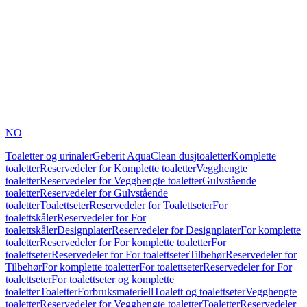
NO
Toaletter og urinaler
Geberit AquaClean dusjtoaletter
Komplette
toaletter
Reservedeler for Komplette toaletter
Vegghengte
toaletter
Reservedeler for Vegghengte toaletter
Gulvstående
toaletter
Reservedeler for Gulvstående
toaletter
Toalettseter
Reservedeler for Toalettseter
For
toalettskåler
Reservedeler for For
toalettskåler
Designplater
Reservedeler for Designplater
For komplette
toaletter
Reservedeler for For komplette toaletter
For
toalettseter
Reservedeler for For toalettseter
Tilbehør
Reservedeler for
Tilbehør
For komplette toaletter
For toalettseter
Reservedeler for For
toalettseter
For toalettseter og komplette
toaletter
Toaletter
Forbruksmateriell
Toalett og toalettseter
Vegghengte
toaletter
Reservedeler for Vegghengte toaletter
Toaletter
Reservedeler