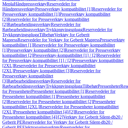
Mepla
Håndpressverktøy
Reservedeler for
Håndpressverktøy
Presseverktøy kompatibilitet [1]
Reservedeler for
Presseverktøy kompatibilitet [1]
Presseverktøy kompatibilitet
[2]
Reservedeler for Presseverktøy kompatibilitet
[2]
Rørbearbeidingsverktøy
Reservedeler for
Rørbearbeidingsverktøy
Trykkprøvingsplugg
Reservedeler for
Trykkprøvingsplugg
Tilbehør
Verktøy for Geberit
Mapress
Reservedeler for Verktøy for Geberit Mapress
Presseverktøy
kompatibilitet [1]
Reservedeler for Presseverktøy kompatibilitet
[1]
Presseverktøy kompatibilitet [2]
Reservedeler for Presseverktøy
kompatibilitet [2]
Pressverktøy-kompatibilitet [1] / [2]
Reservedeler
for Pressverktøy-kompatibilitet [1] / [2]
Presseverktøy kompatibilitet
[2XL]
Reservedeler for Presseverktøy kompatibilitet
[2XL]
Presseverktøy kompatibilitet [3]
Reservedeler for
Presseverktøy kompatibilitet
[3]
Rørbearbeidingsverktøy
Reservedeler for
Rørbearbeidingsverktøy
Trykkprøvingsplugg
Tilbehør
Pressenheter
Res
for Pressenheter
Pressenheter kompatibilitet [1]
Reservedeler for
Pressenheter kompatibilitet [1]
Pressenheter kompatibilitet
[2]
Reservedeler for Pressenheter kompatibilitet [2]
Pressenheter
kompatibilitet [2XL]
Reservedeler for Pressenheter kompatibilitet
[2XL]
Pressenheter kompatibilitet [4]/[2]
Reservedeler for
Pressenheter kompatibilitet [4]/[2]
Verktøy for Geberit Silent-db20 /
Geberit PE
Reservedeler for Verktøy for Geberit Silent-db20 /
Geberit PE
Elektrosveiseverktøy
Reservedeler for