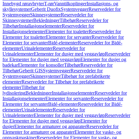
Innebygd røravbryter
T-rør
Vanntilkoplinger
Installasjons- og
skyllesystemer
Geberit Duofix
Systemvegger
Reservedeler for
Systemvegger
Skinnesystemer
Reservedeler for
Skinnesystemer
Bekledninger
Tilbehør
Reservedeler for
Tilbehør
Installasjonselementer
Reservedeler for
Installasjonselementer
Elementer for toaletter
Reservedeler for
Elementer for toaletter
Elementer for servanter
Reservedeler for
Elementer for servanter
Bidé-elementer
Reservedeler for Bidé-
elementer
Urinalelementer
Reservedeler for
Urinalelementer
Elementer for dusjer med veggavløp
Reservedeler
for Elementer for dusjer med veggavløp
Elementer for dusjer og
badekar
Elementer for konsoller
Tilbehør
Reservedeler for
Tilbehør
Geberit GIS
Systemvegger
Reservedeler for
Systemvegger
Skinnesystemer
Tilbehør for prefabrikerte
elementer
Reservedeler for Tilbehør for prefabrikerte
elementer
Tilbehør for
lydisolering
Bekledninger
Installasjonselementer
Reservedeler for
Installasjonselementer
Elementer for servanter
Reservedeler for
Elementer for servanter
Bidé-elementer
Reservedeler for Bidé-
elementer
Urinalelementer
Reservedeler for
Urinalelementer
Elementer for dusjer med veggavløp
Reservedeler
for Elementer for dusjer med veggavløp
Elementer for
dusjer
Elementer for armaturer og apparater
Reservedeler for
Elementer for armaturer og apparater
Elementer for vaske- og
oppvaskmaskiner
Reservedeler for Elementer for vaske- og