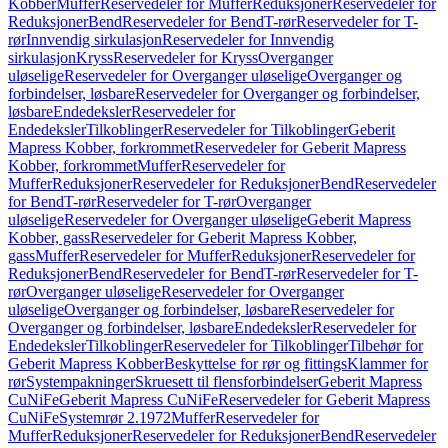
Kobber
Muffer
Reservedeler for Muffer
Reduksjoner
Reservedeler for
Reduksjoner
Bend
Reservedeler for Bend
T-rør
Reservedeler for T-
rør
Innvendig sirkulasjon
Reservedeler for Innvendig
sirkulasjon
Kryss
Reservedeler for Kryss
Overganger
uløselige
Reservedeler for Overganger uløselige
Overganger og
forbindelser, løsbare
Reservedeler for Overganger og forbindelser,
løsbare
Endedeksler
Reservedeler for
Endedeksler
Tilkoblinger
Reservedeler for Tilkoblinger
Geberit
Mapress Kobber, forkrommet
Reservedeler for Geberit Mapress
Kobber, forkrommet
Muffer
Reservedeler for
Muffer
Reduksjoner
Reservedeler for Reduksjoner
Bend
Reservedeler
for Bend
T-rør
Reservedeler for T-rør
Overganger
uløselige
Reservedeler for Overganger uløselige
Geberit Mapress
Kobber, gass
Reservedeler for Geberit Mapress Kobber,
gass
Muffer
Reservedeler for Muffer
Reduksjoner
Reservedeler for
Reduksjoner
Bend
Reservedeler for Bend
T-rør
Reservedeler for T-
rør
Overganger uløselige
Reservedeler for Overganger
uløselige
Overganger og forbindelser, løsbare
Reservedeler for
Overganger og forbindelser, løsbare
Endedeksler
Reservedeler for
Endedeksler
Tilkoblinger
Reservedeler for Tilkoblinger
Tilbehør for
Geberit Mapress Kobber
Beskyttelse for rør og fittings
Klammer for
rør
Systempakninger
Skruesett til flensforbindelser
Geberit Mapress
CuNiFe
Geberit Mapress CuNiFe
Reservedeler for Geberit Mapress
CuNiFe
Systemrør 2.1972
Muffer
Reservedeler for
Muffer
Reduksjoner
Reservedeler for Reduksjoner
Bend
Reservedeler