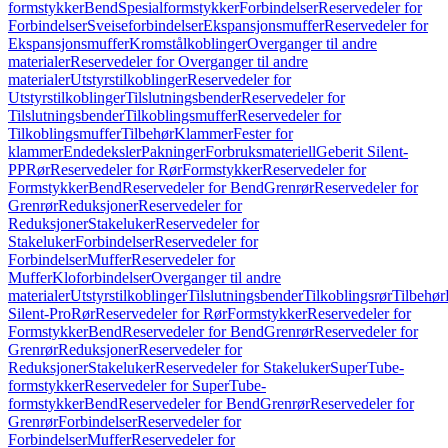
formstykker
Bend
Spesialformstykker
Forbindelser
Reservedeler for
Forbindelser
Sveiseforbindelser
Ekspansjonsmuffer
Reservedeler for
Ekspansjonsmuffer
Kromstålkoblinger
Overganger til andre
materialer
Reservedeler for Overganger til andre
materialer
Utstyrstilkoblinger
Reservedeler for
Utstyrstilkoblinger
Tilslutningsbender
Reservedeler for
Tilslutningsbender
Tilkoblingsmuffer
Reservedeler for
Tilkoblingsmuffer
Tilbehør
Klammer
Fester for
klammer
Endedeksler
Pakninger
Forbruksmateriell
Geberit Silent-
PP
Rør
Reservedeler for Rør
Formstykker
Reservedeler for
Formstykker
Bend
Reservedeler for Bend
Grenrør
Reservedeler for
Grenrør
Reduksjoner
Reservedeler for
Reduksjoner
Stakeluker
Reservedeler for
Stakeluker
Forbindelser
Reservedeler for
Forbindelser
Muffer
Reservedeler for
Muffer
Kloforbindelser
Overganger til andre
materialer
Utstyrstilkoblinger
Tilslutningsbender
Tilkoblingsrør
Tilbehør
Silent-Pro
Rør
Reservedeler for Rør
Formstykker
Reservedeler for
Formstykker
Bend
Reservedeler for Bend
Grenrør
Reservedeler for
Grenrør
Reduksjoner
Reservedeler for
Reduksjoner
Stakeluker
Reservedeler for Stakeluker
SuperTube-
formstykker
Reservedeler for SuperTube-
formstykker
Bend
Reservedeler for Bend
Grenrør
Reservedeler for
Grenrør
Forbindelser
Reservedeler for
Forbindelser
Muffer
Reservedeler for