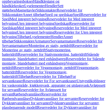
oppbevaringsbokser
Håndklestang og
håndklekroker
Lyselementer
Hendler
Sett
støtteben
Magnettavler
Stikkontakter
Reservedeler for
Stikkontakter
Annet tilbehør
Speil og speilskap
Speil
Reservedeler for
Speil
Med integrert belysning
Reservedeler for Med integrert
belysning
Uten integrert belysning
Speilskap
Reservedeler for
Speilskap
Med integrert belysning
Reservedeler for Med integrert
belysning
Uten integrert belysning
Reservedeler for Uten integrert
belysning
Tilbehør
Lyselementer
Hendler
Annet
tilbehør
Stikkontakter
Armaturer
Servantarmaturer
Reservedeler for
Servantarmaturer
Montering av stativ, nettdrift
Reservedeler for
Montering av stativ, nettdrift
Stativmontering,
batteridrift
Reservedeler for Stativmontering, batteridrift
Stående
montasje, blandebatteri med enhåndsgrep
Reservedeler for Stående
montasje, blandebatteri med enhåndsgrep
Veggmontasje,
nettdrift
Reservedeler for Veggmontasje, nettdrift
Veggmontasje,
batteridrift
Reservedeler for Veggmontasje,
batteridrift
Tilbehør
Reservedeler for Tilbehør
For
servantkraner
Reservedeler for For servantkraner
Utstyrstilkoblinger
for vaskeområde, kjøkkenvask, apparater og utslagsvask
Avløpssett
for servant
Reservedeler for Avløpssett for
servant
Rørbendvannlåser
Reservedeler for
Rørbendvannlåser
Dykkrørvannlåser for servanter
Reservedeler for
Dykkrørvannlåser for servanter
Dykkrørvannlåser for servanter,
plassbeparende modell
Reservedeler for Dykkrørvannlåser for