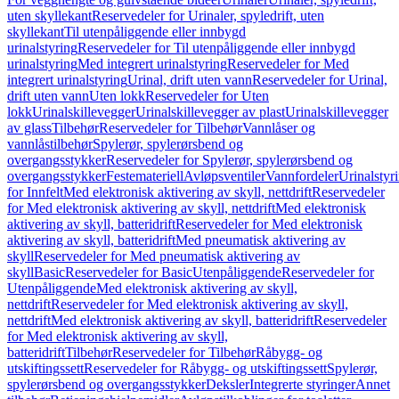
uten skyllekant
Reservedeler for Urinaler, spyledrift, uten
skyllekant
Til utenpåliggende eller innbygd
urinalstyring
Reservedeler for Til utenpåliggende eller innbygd
urinalstyring
Med integrert urinalstyring
Reservedeler for Med
integrert urinalstyring
Urinal, drift uten vann
Reservedeler for Urinal,
drift uten vann
Uten lokk
Reservedeler for Uten
lokk
Urinalskillevegger
Urinalskillevegger av plast
Urinalskillevegger
av glass
Tilbehør
Reservedeler for Tilbehør
Vannlåser og
vannlåstilbehør
Spylerør, spylerørsbend og
overgangsstykker
Reservedeler for Spylerør, spylerørsbend og
overgangsstykker
Festemateriell
Avløpsventiler
Vannfordeler
Urinalstyr
for Innfelt
Med elektronisk aktivering av skyll, nettdrift
Reservedeler
for Med elektronisk aktivering av skyll, nettdrift
Med elektronisk
aktivering av skyll, batteridrift
Reservedeler for Med elektronisk
aktivering av skyll, batteridrift
Med pneumatisk aktivering av
skyll
Reservedeler for Med pneumatisk aktivering av
skyll
Basic
Reservedeler for Basic
Utenpåliggende
Reservedeler for
Utenpåliggende
Med elektronisk aktivering av skyll,
nettdrift
Reservedeler for Med elektronisk aktivering av skyll,
nettdrift
Med elektronisk aktivering av skyll, batteridrift
Reservedeler
for Med elektronisk aktivering av skyll,
batteridrift
Tilbehør
Reservedeler for Tilbehør
Råbygg- og
utskiftingssett
Reservedeler for Råbygg- og utskiftingssett
Spylerør,
spylerørsbend og overgangsstykker
Deksler
Integrerte styringer
Annet