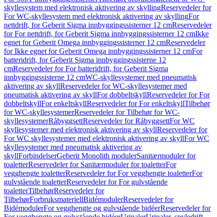
skyllesystem med elektronisk aktivering av skylling
Reservedeler for
For WC-skyllesystem med elektronisk aktivering av skylling
For
nettdrift, for Geberit Sigma innbyggingssisterner 12 cm
Reservedeler
for For nettdrift, for Geberit Sigma innbyggingssisterner 12 cm
Ikke
egnet for Geberit Omega innbyggingssisterner 12 cm
Reservedeler
for Ikke egnet for Geberit Omega innbyggingssisterner 12 cm
For
batteridrift, for Geberit Sigma innbyggingssisterne 12
cm
Reservedeler for For batteridrift, for Geberit Sigma
innbyggingssisterne 12 cm
WC-skyllesystemer med pneumatisk
aktivering av skyll
Reservedeler for WC-skyllesystemer med
pneumatisk aktivering av skyll
For dobbeltskyll
Reservedeler for For
dobbeltskyll
For enkeltskyll
Reservedeler for For enkeltskyll
Tilbehør
for WC-skyllesystemer
Reservedeler for Tilbehør for WC-
skyllesystemer
Råbyggsett
Reservedeler for Råbyggsett
For WC
skyllesystemer med elektronisk aktivering av skyll
Reservedeler for
For WC skyllesystemer med elektronisk aktivering av skyll
For WC
skyllesystemer med pneumatisk aktivering av
skyll
Forbindelser
Geberit Monolith moduler
Sanitærmoduler for
toaletter
Reservedeler for Sanitærmoduler for toaletter
For
vegghengte toaletter
Reservedeler for For vegghengte toaletter
For
gulvstående toaletter
Reservedeler for For gulvstående
toaletter
Tilbehør
Reservedeler for
Tilbehør
Forbruksmateriell
Bidémoduler
Reservedeler for
Bidémoduler
For vegghengte og gulvstående bidéer
Reservedeler for
For vegghengte og gulvstående bidéer
Urinaler
Urinaler, spyledrift,