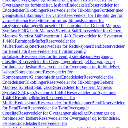
Overganger og forbindelser, løsbare
Endedeksler
Reservedeler for
Endedeksler
Tilkoblinger
Reservedeler for Tilkoblinger
Fordeler med
gjengestuss
Tilkoblinger for varme
Reservedeler for Tilkoblinger for
varme
Tilbehør
Beskyttelse for rør og fittings
Klammer for
rør
Systempakninger
Skruesett til flensforbindelser
Geberit Mapress
Syrefast Stål
Geberit Mapress Syrefast Stål
Reservedeler for Geberit
Mapress Syrefast Stål
Systemrør 1.4401
Reservedeler for Systemrør
1.4401
Rørnippel
Muffer
Reservedeler for
Muffer
Reduksjoner
Reservedeler for Reduksjoner
Bend
Reservedeler
for Bend
T-rør
Reservedeler for T-rør
Innvendig
sirkulasjon
Reservedeler for Innvendig sirkulasjon
Overganger
uløselige
Reservedeler for Overganger uløselige
Overganger og
forbindelser, løsbare
Reservedeler for Overganger og forbindelser,
løsbare
Kompensatorer
Reservedeler for
Kompensatorer
Gjennomføringer
Endedeksler
Reservedeler for
Endedeksler
Tilkoblinger
Reservedeler for Tilkoblinger
Geberit
Mapress Syrefast Stål, gass
Reservedeler for Geberit Mapress
Syrefast Stål, gass
Systemrør 1.4401
Reservedeler for Systemrør
1.4401
Rørnippel
Muffer
Reservedeler for
Muffer
Reduksjoner
Reservedeler for Reduksjoner
Bend
Reservedeler
for Bend
T-rør
Reservedeler for T-rør
Overganger
uløselige
Reservedeler for Overganger uløselige
Overganger og
forbindelser, løsbare
Reservedeler for Overganger og forbindelser,
løsbare
Endedeksler
Reservedeler for