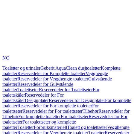
NO
Toaletter og urinaler
Geberit AquaClean dusjtoaletter
Komplette
toaletter
Reservedeler for Komplette toaletter
Vegghengte
toaletter
Reservedeler for Vegghengte toaletter
Gulvstående
toaletter
Reservedeler for Gulvstående
toaletter
Toalettseter
Reservedeler for Toalettseter
For
toalettskåler
Reservedeler for For
toalettskåler
Designplater
Reservedeler for Designplater
For komplette
toaletter
Reservedeler for For komplette toaletter
For
toalettseter
Reservedeler for For toalettseter
Tilbehør
Reservedeler for
Tilbehør
For komplette toaletter
For toalettseter
Reservedeler for For
toalettseter
For toalettseter og komplette
toaletter
Toaletter
Forbruksmateriell
Toalett og toalettseter
Vegghengte
toaletter
Reservedeler for Vegghengte toaletter
Toaletter
Reservedeler