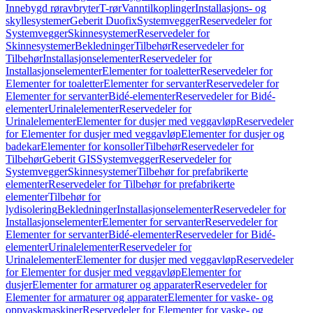
Innebygd røravbryter
T-rør
Vanntilkoplinger
Installasjons- og
skyllesystemer
Geberit Duofix
Systemvegger
Reservedeler for
Systemvegger
Skinnesystemer
Reservedeler for
Skinnesystemer
Bekledninger
Tilbehør
Reservedeler for
Tilbehør
Installasjonselementer
Reservedeler for
Installasjonselementer
Elementer for toaletter
Reservedeler for
Elementer for toaletter
Elementer for servanter
Reservedeler for
Elementer for servanter
Bidé-elementer
Reservedeler for Bidé-
elementer
Urinalelementer
Reservedeler for
Urinalelementer
Elementer for dusjer med veggavløp
Reservedeler
for Elementer for dusjer med veggavløp
Elementer for dusjer og
badekar
Elementer for konsoller
Tilbehør
Reservedeler for
Tilbehør
Geberit GIS
Systemvegger
Reservedeler for
Systemvegger
Skinnesystemer
Tilbehør for prefabrikerte
elementer
Reservedeler for Tilbehør for prefabrikerte
elementer
Tilbehør for
lydisolering
Bekledninger
Installasjonselementer
Reservedeler for
Installasjonselementer
Elementer for servanter
Reservedeler for
Elementer for servanter
Bidé-elementer
Reservedeler for Bidé-
elementer
Urinalelementer
Reservedeler for
Urinalelementer
Elementer for dusjer med veggavløp
Reservedeler
for Elementer for dusjer med veggavløp
Elementer for
dusjer
Elementer for armaturer og apparater
Reservedeler for
Elementer for armaturer og apparater
Elementer for vaske- og
oppvaskmaskiner
Reservedeler for Elementer for vaske- og