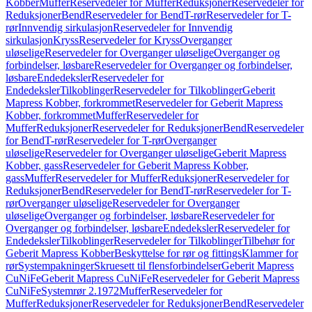
Kobber
Muffer
Reservedeler for Muffer
Reduksjoner
Reservedeler for
Reduksjoner
Bend
Reservedeler for Bend
T-rør
Reservedeler for T-
rør
Innvendig sirkulasjon
Reservedeler for Innvendig
sirkulasjon
Kryss
Reservedeler for Kryss
Overganger
uløselige
Reservedeler for Overganger uløselige
Overganger og
forbindelser, løsbare
Reservedeler for Overganger og forbindelser,
løsbare
Endedeksler
Reservedeler for
Endedeksler
Tilkoblinger
Reservedeler for Tilkoblinger
Geberit
Mapress Kobber, forkrommet
Reservedeler for Geberit Mapress
Kobber, forkrommet
Muffer
Reservedeler for
Muffer
Reduksjoner
Reservedeler for Reduksjoner
Bend
Reservedeler
for Bend
T-rør
Reservedeler for T-rør
Overganger
uløselige
Reservedeler for Overganger uløselige
Geberit Mapress
Kobber, gass
Reservedeler for Geberit Mapress Kobber,
gass
Muffer
Reservedeler for Muffer
Reduksjoner
Reservedeler for
Reduksjoner
Bend
Reservedeler for Bend
T-rør
Reservedeler for T-
rør
Overganger uløselige
Reservedeler for Overganger
uløselige
Overganger og forbindelser, løsbare
Reservedeler for
Overganger og forbindelser, løsbare
Endedeksler
Reservedeler for
Endedeksler
Tilkoblinger
Reservedeler for Tilkoblinger
Tilbehør for
Geberit Mapress Kobber
Beskyttelse for rør og fittings
Klammer for
rør
Systempakninger
Skruesett til flensforbindelser
Geberit Mapress
CuNiFe
Geberit Mapress CuNiFe
Reservedeler for Geberit Mapress
CuNiFe
Systemrør 2.1972
Muffer
Reservedeler for
Muffer
Reduksjoner
Reservedeler for Reduksjoner
Bend
Reservedeler