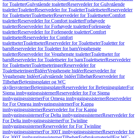
for Toaletter
Gulvstående toaletter
Reservedeler for Gulvstående
toaletter
Toaletter
Reservedeler for Toaletter
Toalettseter
Reservedeler
for Toalettseter
Toalettseter
Reservedeler for Toalettseter
Comfort
toaletter
Reservedeler for Comfort toaletter
Forhøyede
toaletter
Reservedeler for Forhøyede toaletter
Forlengede
toaletter
Reservedeler for Forlengede toaletter
Comfort
toalettseter
Reservedeler for Comfort
toalettseter
Toalettseter
Reservedeler for Toalettseter
Toaletter for
barn
Reservedeler for Toaletter for barn
Vegghengte
toaletter
Reservedeler for Vegghengte toaletter
Toalettseter for
barn
Reservedeler for Toalettseter for barn
Toalettseter
Reservedeler
for Toalettseter
Toalettseteringer
Reservedeler for
Toalettseteringer
Bidéer
Vegghengte bidéer
Reservedeler for
Vegghengte bidéer
Gulvstående bidéer
Tilbehør
Reservedeler for
Tilbehør
Betjeningsplater og WC
skyllesystemer
Betjeningsplater
Reservedeler for Betjeningsplater
For
Sigma innbyggingssisterner
Reservedeler for For Sigma
innbyggingssisterner
For Omega innbyggingssisterner
Reservedeler
for For Omega innbyggingssisterner
For Kappa
innbyggingssisterner
Reservedeler for For Kappa
innbyggingssisterner
For Delta innbyggingssisterner
Reservedeler for
For Delta innbyggingssisterner
For Twinline
innbyggingssisterner
Reservedeler for For Twinline
innbyggingssisterner
For 300T innbyggingssisterner
Reservedeler for
For 300T innbyggingssisterner
Tilbehør
Forbruksmateriell
For WC-