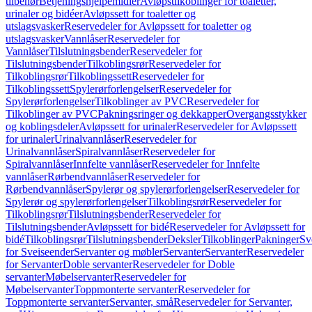
tilbehør
Betjeningshjelpemidler
Avløpstilkoblinger for toaletter,
urinaler og bidéer
Avløpssett for toaletter og
utslagsvasker
Reservedeler for Avløpssett for toaletter og
utslagsvasker
Vannlåser
Reservedeler for
Vannlåser
Tilslutningsbender
Reservedeler for
Tilslutningsbender
Tilkoblingsrør
Reservedeler for
Tilkoblingsrør
Tilkoblingssett
Reservedeler for
Tilkoblingssett
Spylerørforlengelser
Reservedeler for
Spylerørforlengelser
Tilkoblinger av PVC
Reservedeler for
Tilkoblinger av PVC
Pakningsringer og dekkapper
Overgangsstykker
og koblingsdeler
Avløpssett for urinaler
Reservedeler for Avløpssett
for urinaler
Urinalvannlåser
Reservedeler for
Urinalvannlåser
Spiralvannlåser
Reservedeler for
Spiralvannlåser
Innfelte vannlåser
Reservedeler for Innfelte
vannlåser
Rørbendvannlåser
Reservedeler for
Rørbendvannlåser
Spylerør og spylerørforlengelser
Reservedeler for
Spylerør og spylerørforlengelser
Tilkoblingsrør
Reservedeler for
Tilkoblingsrør
Tilslutningsbender
Reservedeler for
Tilslutningsbender
Avløpssett for bidé
Reservedeler for Avløpssett for
bidé
Tilkoblingsrør
Tilslutningsbender
Deksler
Tilkoblinger
Pakninger
Sv
for Sveiseender
Servanter og møbler
Servanter
Servanter
Reservedeler
for Servanter
Doble servanter
Reservedeler for Doble
servanter
Møbelservanter
Reservedeler for
Møbelservanter
Toppmonterte servanter
Reservedeler for
Toppmonterte servanter
Servanter, små
Reservedeler for Servanter,