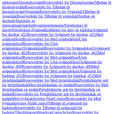
slukrenner
Dusjgulvavløp
Reservedeler for Dusjgulvavløp
Tilbehør til
dusjgulvavløp
Reservedeler for Tilbehør til
dusjgulvavløp
Veggsluk
Reservedeler for Veggsluk
Tilbehør til
veggsluk
Reservedeler for Tilbehør til veggsluk
Dusjkar og
dusjgulv
Dusjgulv av
mineralmateriale
Innbyggingselementer
Nisjebokser til
dusjer
Nisjebokser
Avløpstilkoblinger for dusj og badekar
Avløpsett
for dusjkar, d52
Reservedeler for Avløpsett for dusjkar, d52
Med
avløpsdeksel
Reservedeler for Med avløpsdeksel
Uten
avløpsdeksel
Reservedeler for Uten
avløpsdeksel
Avløpsdeksel
Reservedeler for Avløpsdeksel
Avløpssett
for dusjkar, d62
Reservedeler for Avløpssett for dusjkar, d62
Med
avløpsdeksel
Reservedeler for Med avløpsdeksel
Uten
avløpsdeksel
Reservedeler for Uten avløpsdeksel
Avløpssett for
dusjkar, d90
Reservedeler for Avløpssett for dusjkar, d90
Med
avløpsdeksel
Reservedeler for Med avløpsdeksel
Avløpssett for
badekar, d52
Reservedeler for Avløpssett for badekar, d52
Med
dreiehåndtak
Reservedeler for Med dreiehåndtak
Prefabrikkerte sett
for dreiehåndtak
Med dreiehåndtak og innløp
Reservedeler for Med
dreiehåndtak og innløp
Prefabrikkerte sett for dreiehåndtak og
innløp
Reservedeler for Prefabrikkerte sett for dreiehåndtak og
innløp
Med trykkaktivering PushControl
Reservedeler for Med
trykkaktivering PushControl
Tilbehør til avløpssett for
badekar
Reservedeler for Tilbehør til avløpssett for
badekar
Tilkoblingssett
Innebygd røravbryter
Reservedeler for