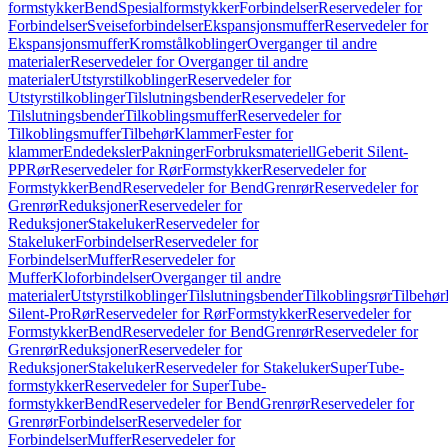
formstykker
Bend
Spesialformstykker
Forbindelser
Reservedeler for
Forbindelser
Sveiseforbindelser
Ekspansjonsmuffer
Reservedeler for
Ekspansjonsmuffer
Kromstålkoblinger
Overganger til andre
materialer
Reservedeler for Overganger til andre
materialer
Utstyrstilkoblinger
Reservedeler for
Utstyrstilkoblinger
Tilslutningsbender
Reservedeler for
Tilslutningsbender
Tilkoblingsmuffer
Reservedeler for
Tilkoblingsmuffer
Tilbehør
Klammer
Fester for
klammer
Endedeksler
Pakninger
Forbruksmateriell
Geberit Silent-
PP
Rør
Reservedeler for Rør
Formstykker
Reservedeler for
Formstykker
Bend
Reservedeler for Bend
Grenrør
Reservedeler for
Grenrør
Reduksjoner
Reservedeler for
Reduksjoner
Stakeluker
Reservedeler for
Stakeluker
Forbindelser
Reservedeler for
Forbindelser
Muffer
Reservedeler for
Muffer
Kloforbindelser
Overganger til andre
materialer
Utstyrstilkoblinger
Tilslutningsbender
Tilkoblingsrør
Tilbehør
Silent-Pro
Rør
Reservedeler for Rør
Formstykker
Reservedeler for
Formstykker
Bend
Reservedeler for Bend
Grenrør
Reservedeler for
Grenrør
Reduksjoner
Reservedeler for
Reduksjoner
Stakeluker
Reservedeler for Stakeluker
SuperTube-
formstykker
Reservedeler for SuperTube-
formstykker
Bend
Reservedeler for Bend
Grenrør
Reservedeler for
Grenrør
Forbindelser
Reservedeler for
Forbindelser
Muffer
Reservedeler for