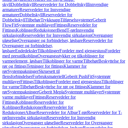
skyll
Dobbeltskyll
Reservedeler for Dobbeltskyll
Innvendige
armaturer
Reservedeler for Innvendige
armaturer
Dobbeltskyll
Reservedeler for
Dobbeltskyll
Tilbehør
Trykknapp
Tilførselssystemer
Geberit
FlowFit
Systemrør multilayer
Fittings
Reservedeler for
Fittings
Koblinger
Reduksjoner
Bend
T-rør
Innvendig
sirkulasjon
Reservedeler for Innvendig sirkulasjon
Overganger
uløselige
Overganger og forbindelser, løsbare
Reservedeler for
Overganger og forbindelser,
løsbare
Endedeksler
Tilkoblinger
Fordeler med gjengestuss
Fordeler
med presstilkobling
Overgangsstykker og tilkoblinger for
varmeelement, løsbare
Tilkoblinger for varme
Tilbehør
Beskyttelse for
rør og fittings
Tetninger for fittings
Klammer for
rør
Systempakninger
Skruesett til
flensforbindelser
Forbruksmateriell
Geberit PushFit
Systemrør
multilayer
Fittings
Tilkoblinger
Fordeler med gjengestuss
Tilkoblinger
for varme
Tilbehør
Beskyttelse for rør og fittings
Klammer for
rør
Systempakninger
Geberit Mepla
Systemrør multilayer
Systemrør
varme multilayer
Fittings
Reservedeler for
Fittings
Koblinger
Reservedeler for
Koblinger
Reduksjoner
Reservedeler for
Reduksjoner
Albue
Reservedeler for Albue
T-rør
Reservedeler for T-
rør
Innvendig sirkulasjon
Reservedeler for Innvendig
sirkulasjon
Overganger uløselige
Reservedeler for Overganger
uløselige
Overganger og forbindelser, løsbare
Reservedeler for