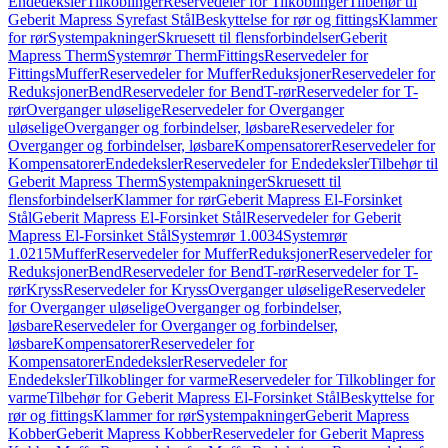
Endedeksler
Tilkoblinger
Reservedeler for Tilkoblinger
Tilbehør til
Geberit Mapress Syrefast Stål
Beskyttelse for rør og fittings
Klammer
for rør
Systempakninger
Skruesett til flensforbindelser
Geberit
Mapress Therm
Systemrør Therm
Fittings
Reservedeler for
Fittings
Muffer
Reservedeler for Muffer
Reduksjoner
Reservedeler for
Reduksjoner
Bend
Reservedeler for Bend
T-rør
Reservedeler for T-
rør
Overganger uløselige
Reservedeler for Overganger
uløselige
Overganger og forbindelser, løsbare
Reservedeler for
Overganger og forbindelser, løsbare
Kompensatorer
Reservedeler for
Kompensatorer
Endedeksler
Reservedeler for Endedeksler
Tilbehør til
Geberit Mapress Therm
Systempakninger
Skruesett til
flensforbindelser
Klammer for rør
Geberit Mapress El-Forsinket
Stål
Geberit Mapress El-Forsinket Stål
Reservedeler for Geberit
Mapress El-Forsinket Stål
Systemrør 1.0034
Systemrør
1.0215
Muffer
Reservedeler for Muffer
Reduksjoner
Reservedeler for
Reduksjoner
Bend
Reservedeler for Bend
T-rør
Reservedeler for T-
rør
Kryss
Reservedeler for Kryss
Overganger uløselige
Reservedeler
for Overganger uløselige
Overganger og forbindelser,
løsbare
Reservedeler for Overganger og forbindelser,
løsbare
Kompensatorer
Reservedeler for
Kompensatorer
Endedeksler
Reservedeler for
Endedeksler
Tilkoblinger for varme
Reservedeler for Tilkoblinger for
varme
Tilbehør for Geberit Mapress El-Forsinket Stål
Beskyttelse for
rør og fittings
Klammer for rør
Systempakninger
Geberit Mapress
Kobber
Geberit Mapress Kobber
Reservedeler for Geberit Mapress