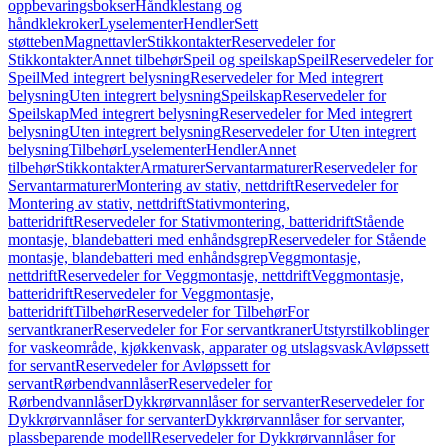
oppbevaringsbokser
Håndklestang og
håndklekroker
Lyselementer
Hendler
Sett
støtteben
Magnettavler
Stikkontakter
Reservedeler for
Stikkontakter
Annet tilbehør
Speil og speilskap
Speil
Reservedeler for
Speil
Med integrert belysning
Reservedeler for Med integrert
belysning
Uten integrert belysning
Speilskap
Reservedeler for
Speilskap
Med integrert belysning
Reservedeler for Med integrert
belysning
Uten integrert belysning
Reservedeler for Uten integrert
belysning
Tilbehør
Lyselementer
Hendler
Annet
tilbehør
Stikkontakter
Armaturer
Servantarmaturer
Reservedeler for
Servantarmaturer
Montering av stativ, nettdrift
Reservedeler for
Montering av stativ, nettdrift
Stativmontering,
batteridrift
Reservedeler for Stativmontering, batteridrift
Stående
montasje, blandebatteri med enhåndsgrep
Reservedeler for Stående
montasje, blandebatteri med enhåndsgrep
Veggmontasje,
nettdrift
Reservedeler for Veggmontasje, nettdrift
Veggmontasje,
batteridrift
Reservedeler for Veggmontasje,
batteridrift
Tilbehør
Reservedeler for Tilbehør
For
servantkraner
Reservedeler for For servantkraner
Utstyrstilkoblinger
for vaskeområde, kjøkkenvask, apparater og utslagsvask
Avløpssett
for servant
Reservedeler for Avløpssett for
servant
Rørbendvannlåser
Reservedeler for
Rørbendvannlåser
Dykkrørvannlåser for servanter
Reservedeler for
Dykkrørvannlåser for servanter
Dykkrørvannlåser for servanter,
plassbeparende modell
Reservedeler for Dykkrørvannlåser for