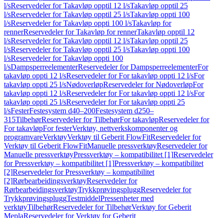
l/s
Reservedeler for Takavløp opptil 12 l/s
Takavløp opptil 25
l/s
Reservedeler for Takavløp opptil 25 l/s
Takavløp oppti 100
l/s
Reservedeler for Takavløp oppti 100 l/s
Takavløp for
renner
Reservedeler for Takavløp for renner
Takavløp opptil 12
l/s
Reservedeler for Takavløp opptil 12 l/s
Takavløp opptil 25
l/s
Reservedeler for Takavløp opptil 25 l/s
Takavløp oppti 100
l/s
Reservedeler for Takavløp oppti 100
l/s
Dampsperreelementer
Reservedeler for Dampsperreelementer
For
takavløp oppti 12 l/s
Reservedeler for For takavløp oppti 12 l/s
For
takavløp oppti 25 l/s
Nødoverløp
Reservedeler for Nødoverløp
For
takavløp oppti 12 l/s
Reservedeler for For takavløp oppti 12 l/s
For
takavløp oppti 25 l/s
Reservedeler for For takavløp oppti 25
l/s
Fester
Festesystem d40–200
Festesystem d250–
315
Tilbehør
Reservedeler for Tilbehør
For takavløp
Reservedeler for
For takavløp
For fester
Verktøy, nettverkskomponenter og
programvare
Verktøy
Verktøy til Geberit FlowFit
Reservedeler for
Verktøy til Geberit FlowFit
Manuelle pressverktøy
Reservedeler for
Manuelle pressverktøy
Pressverktøy – kompatibilitet [1]
Reservedeler
for Pressverktøy – kompatibilitet [1]
Pressverktøy – kompatibilitet
[2]
Reservedeler for Pressverktøy – kompatibilitet
[2]
Rørbearbeidingsverktøy
Reservedeler for
Rørbearbeidingsverktøy
Trykkprøvingsplugg
Reservedeler for
Trykkprøvingsplugg
Testmiddel
Pressenheter med
verktøy
Tilbehør
Reservedeler for Tilbehør
Verktøy for Geberit
Mepla
Reservedeler for Verktøy for Geberit