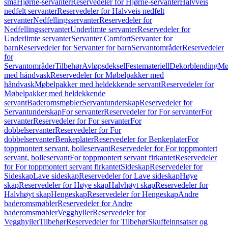
små
Hjørne-servanter
Reservedeler for Hjørne-servanter
Halvveis
nedfelt servanter
Reservedeler for Halvveis nedfelt
servanter
Nedfellingsservanter
Reservedeler for
Nedfellingsservanter
Underlimte servanter
Reservedeler for
Underlimte servanter
Servanter Comfort
Servanter for
barn
Reservedeler for Servanter for barn
Servantområder
Reservedeler
for
Servantområder
Tilbehør
Avløpsdeksel
Festemateriell
Dekorblending
Mø
med håndvask
Reservedeler for Møbelpakker med
håndvask
Møbelpakker med heldekkende servant
Reservedeler for
Møbelpakker med heldekkende
servant
Baderomsmøbler
Servantunderskap
Reservedeler for
Servantunderskap
For servanter
Reservedeler for For servanter
For
servanter
Reservedeler for For servanter
For
dobbelservanter
Reservedeler for For
dobbelservanter
Benkeplater
Reservedeler for Benkeplater
For
toppmontert servant, bolleservant
Reservedeler for For toppmontert
servant, bolleservant
For toppmontert servant firkantet
Reservedeler
for For toppmontert servant firkantet
Sideskap
Reservedeler for
Sideskap
Lave sideskap
Reservedeler for Lave sideskap
Høye
skap
Reservedeler for Høye skap
Halvhøyt skap
Reservedeler for
Halvhøyt skap
Hengeskap
Reservedeler for Hengeskap
Andre
baderomsmøbler
Reservedeler for Andre
baderomsmøbler
Vegghyller
Reservedeler for
Vegghyller
Tilbehør
Reservedeler for Tilbehør
Skuffeinnsatser og