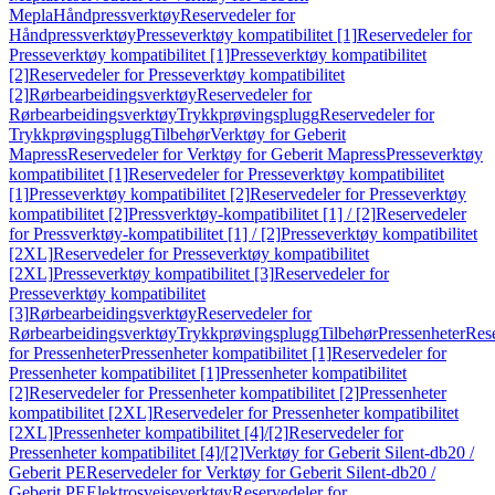
Mepla
Håndpressverktøy
Reservedeler for
Håndpressverktøy
Presseverktøy kompatibilitet [1]
Reservedeler for
Presseverktøy kompatibilitet [1]
Presseverktøy kompatibilitet
[2]
Reservedeler for Presseverktøy kompatibilitet
[2]
Rørbearbeidingsverktøy
Reservedeler for
Rørbearbeidingsverktøy
Trykkprøvingsplugg
Reservedeler for
Trykkprøvingsplugg
Tilbehør
Verktøy for Geberit
Mapress
Reservedeler for Verktøy for Geberit Mapress
Presseverktøy
kompatibilitet [1]
Reservedeler for Presseverktøy kompatibilitet
[1]
Presseverktøy kompatibilitet [2]
Reservedeler for Presseverktøy
kompatibilitet [2]
Pressverktøy-kompatibilitet [1] / [2]
Reservedeler
for Pressverktøy-kompatibilitet [1] / [2]
Presseverktøy kompatibilitet
[2XL]
Reservedeler for Presseverktøy kompatibilitet
[2XL]
Presseverktøy kompatibilitet [3]
Reservedeler for
Presseverktøy kompatibilitet
[3]
Rørbearbeidingsverktøy
Reservedeler for
Rørbearbeidingsverktøy
Trykkprøvingsplugg
Tilbehør
Pressenheter
Res
for Pressenheter
Pressenheter kompatibilitet [1]
Reservedeler for
Pressenheter kompatibilitet [1]
Pressenheter kompatibilitet
[2]
Reservedeler for Pressenheter kompatibilitet [2]
Pressenheter
kompatibilitet [2XL]
Reservedeler for Pressenheter kompatibilitet
[2XL]
Pressenheter kompatibilitet [4]/[2]
Reservedeler for
Pressenheter kompatibilitet [4]/[2]
Verktøy for Geberit Silent-db20 /
Geberit PE
Reservedeler for Verktøy for Geberit Silent-db20 /
Geberit PE
Elektrosveiseverktøy
Reservedeler for