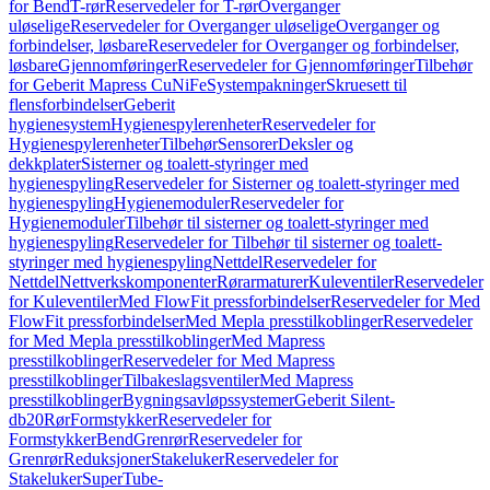
for Bend
T-rør
Reservedeler for T-rør
Overganger
uløselige
Reservedeler for Overganger uløselige
Overganger og
forbindelser, løsbare
Reservedeler for Overganger og forbindelser,
løsbare
Gjennomføringer
Reservedeler for Gjennomføringer
Tilbehør
for Geberit Mapress CuNiFe
Systempakninger
Skruesett til
flensforbindelser
Geberit
hygienesystem
Hygienespylerenheter
Reservedeler for
Hygienespylerenheter
Tilbehør
Sensorer
Deksler og
dekkplater
Sisterner og toalett-styringer med
hygienespyling
Reservedeler for Sisterner og toalett-styringer med
hygienespyling
Hygienemoduler
Reservedeler for
Hygienemoduler
Tilbehør til sisterner og toalett-styringer med
hygienespyling
Reservedeler for Tilbehør til sisterner og toalett-
styringer med hygienespyling
Nettdel
Reservedeler for
Nettdel
Nettverkskomponenter
Rørarmaturer
Kuleventiler
Reservedeler
for Kuleventiler
Med FlowFit pressforbindelser
Reservedeler for Med
FlowFit pressforbindelser
Med Mepla presstilkoblinger
Reservedeler
for Med Mepla presstilkoblinger
Med Mapress
presstilkoblinger
Reservedeler for Med Mapress
presstilkoblinger
Tilbakeslagsventiler
Med Mapress
presstilkoblinger
Bygningsavløpssystemer
Geberit Silent-
db20
Rør
Formstykker
Reservedeler for
Formstykker
Bend
Grenrør
Reservedeler for
Grenrør
Reduksjoner
Stakeluker
Reservedeler for
Stakeluker
SuperTube-