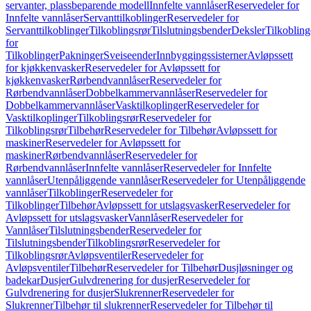
servanter, plassbeparende modell
Innfelte vannlåser
Reservedeler for
Innfelte vannlåser
Servanttilkoblinger
Reservedeler for
Servanttilkoblinger
Tilkoblingsrør
Tilslutningsbender
Deksler
Tilkobling
for
Tilkoblinger
Pakninger
Sveiseender
Innbyggingssisterner
Avløpssett
for kjøkkenvasker
Reservedeler for Avløpssett for
kjøkkenvasker
Rørbendvannlåser
Reservedeler for
Rørbendvannlåser
Dobbelkammervannlåser
Reservedeler for
Dobbelkammervannlåser
Vasktilkoplinger
Reservedeler for
Vasktilkoplinger
Tilkoblingsrør
Reservedeler for
Tilkoblingsrør
Tilbehør
Reservedeler for Tilbehør
Avløpssett for
maskiner
Reservedeler for Avløpssett for
maskiner
Rørbendvannlåser
Reservedeler for
Rørbendvannlåser
Innfelte vannlåser
Reservedeler for Innfelte
vannlåser
Utenpåliggende vannlåser
Reservedeler for Utenpåliggende
vannlåser
Tilkoblinger
Reservedeler for
Tilkoblinger
Tilbehør
Avløpssett for utslagsvasker
Reservedeler for
Avløpssett for utslagsvasker
Vannlåser
Reservedeler for
Vannlåser
Tilslutningsbender
Reservedeler for
Tilslutningsbender
Tilkoblingsrør
Reservedeler for
Tilkoblingsrør
Avløpsventiler
Reservedeler for
Avløpsventiler
Tilbehør
Reservedeler for Tilbehør
Dusjløsninger og
badekar
Dusjer
Gulvdrenering for dusjer
Reservedeler for
Gulvdrenering for dusjer
Slukrenner
Reservedeler for
Slukrenner
Tilbehør til slukrenner
Reservedeler for Tilbehør til