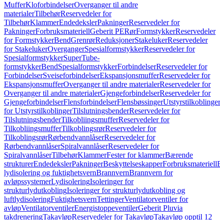
Muffer
Kloforbindelser
Overganger til andre
materialer
Tilbehør
Reservedeler for
Tilbehør
Klammer
Endedeksler
Pakninger
Reservedeler for
Pakninger
Forbruksmateriell
Geberit PE
Rør
Formstykker
Reservedeler
for Formstykker
Bend
Grenrør
Reduksjoner
Stakeluker
Reservedeler
for Stakeluker
Overganger
Spesialformstykker
Reservedeler for
Spesialformstykker
SuperTube-
formstykker
Bend
Spesialformstykker
Forbindelser
Reservedeler for
Forbindelser
Sveiseforbindelser
Ekspansjonsmuffer
Reservedeler for
Ekspansjonsmuffer
Overganger til andre materialer
Reservedeler for
Overganger til andre materialer
Gjengeforbindelser
Reservedeler for
Gjengeforbindelser
Flensforbindelser
Flensbøssinger
Utstyrstilkoblinge
for Utstyrstilkoblinger
Tilslutningsbender
Reservedeler for
Tilslutningsbender
Tilkobliingsmuffer
Reservedeler for
Tilkobliingsmuffer
Tilkoblingsrør
Reservedeler for
Tilkoblingsrør
Rørbendvannlåser
Reservedeler for
Rørbendvannlåser
Spiralvannlåser
Reservedeler for
Spiralvannlåser
Tilbehør
Klammer
Fester for klammer
Bærende
strukturer
Endedeksler
Pakninger
Beskyttelseskapper
Forbruksmateriell
lydisolering og fuktighetsvern
Brannvern
Brannvern for
avløpssystemer
Lydisolering
Isoleringer for
strukturlydutkobling
Isoleringer for strukturlydutkobling og
luftlydisolering
Fuktighetsvern
Tettinger
Ventilatorventiler for
avløp
Ventilatorventiler
Energistoppeventiler
Geberit Pluvia
takdrenering
Takavløp
Reservedeler for Takavløp
Takavløp opptil 12