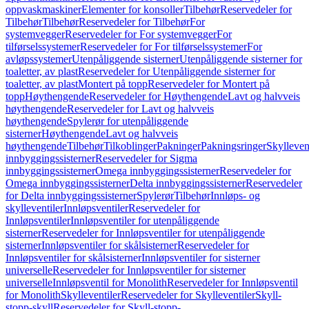
oppvaskmaskiner
Elementer for konsoller
Tilbehør
Reservedeler for
Tilbehør
Tilbehør
Reservedeler for Tilbehør
For
systemvegger
Reservedeler for For systemvegger
For
tilførselssystemer
Reservedeler for For tilførselssystemer
For
avløpssystemer
Utenpåliggende sisterner
Utenpåliggende sisterner for
toaletter, av plast
Reservedeler for Utenpåliggende sisterner for
toaletter, av plast
Montert på topp
Reservedeler for Montert på
topp
Høythengende
Reservedeler for Høythengende
Lavt og halvveis
høythengende
Reservedeler for Lavt og halvveis
høythengende
Spylerør for utenpåliggende
sisterner
Høythengende
Lavt og halvveis
høythengende
Tilbehør
Tilkoblinger
Pakninger
Pakningsringer
Skylleven
innbyggingssisterner
Reservedeler for Sigma
innbyggingssisterner
Omega innbyggingssisterner
Reservedeler for
Omega innbyggingssisterner
Delta innbyggingssisterner
Reservedeler
for Delta innbyggingssisterner
Spylerør
Tilbehør
Innløps- og
skylleventiler
Innløpsventiler
Reservedeler for
Innløpsventiler
Innløpsventiler for utenpåliggende
sisterner
Reservedeler for Innløpsventiler for utenpåliggende
sisterner
Innløpsventiler for skålsisterner
Reservedeler for
Innløpsventiler for skålsisterner
Innløpsventiler for sisterner
universelle
Reservedeler for Innløpsventiler for sisterner
universelle
Innløpsventil for Monolith
Reservedeler for Innløpsventil
for Monolith
Skylleventiler
Reservedeler for Skylleventiler
Skyll-
stopp-skyll
Reservedeler for Skyll-stopp-