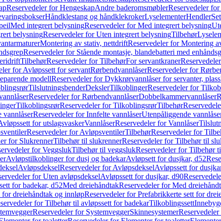
ap
Reservedeler for Hengeskap
Andre baderomsmøbler
Reservedeler fo
evaringsbokser
Håndklestang og håndklekroker
Lyselementer
Hendler
Set
peil
Med integrert belysning
Reservedeler for Med integrert belysning
Ute
rert belysning
Reservedeler for Uten integrert belysning
Tilbehør
Lysele
vantarmaturer
Montering av stativ, nettdrift
Reservedeler for Montering av s
åndsgrep
Reservedeler for Stående montasje, blandebatteri med enhånds
ridrift
Tilbehør
Reservedeler for Tilbehør
For servantkraner
Reservedeler
ler for Avløpssett for servant
Rørbendvannlåser
Reservedeler for Rørbe
beparende modell
Reservedeler for Dykkrørvannlåser for servanter, pla
blingsrør
Tilslutningsbender
Deksler
Tilkoblinger
Reservedeler for Tilkob
vannlåser
Reservedeler for Rørbendvannlåser
Dobbelkammervannlåser
R
linger
Tilkoblingsrør
Reservedeler for Tilkoblingsrør
Tilbehør
Reservedele
e vannlåser
Reservedeler for Innfelte vannlåser
Utenpåliggende vannlåse
Avløpssett for utslagsvasker
Vannlåser
Reservedeler for Vannlåser
Tilslu
sventiler
Reservedeler for Avløpsventiler
Tilbehør
Reservedeler for Tilbe
er for Slukrenner
Tilbehør til slukrenner
Reservedeler for Tilbehør til sl
ervedeler for Veggsluk
Tilbehør til veggsluk
Reservedeler for Tilbehør t
er
Avløpstilkoblinger for dusj og badekar
Avløpsett for dusjkar, d52
Rese
deksel
Avløpsdeksel
Reservedeler for Avløpsdeksel
Avløpssett for dusjka
ervedeler for Uten avløpsdeksel
Avløpssett for dusjkar, d90
Reservedeler
ett for badekar, d52
Med dreiehåndtak
Reservedeler for Med dreiehånd
t for dreiehåndtak og innløp
Reservedeler for Prefabrikkerte sett for dre
servedeler for Tilbehør til avløpssett for badekar
Tilkoblingssett
Innebygd
temvegger
Reservedeler for Systemvegger
Skinnesystemer
Reservedeler
Elementer for toaletter
Reservedeler for Elementer for toaletter
Elementer