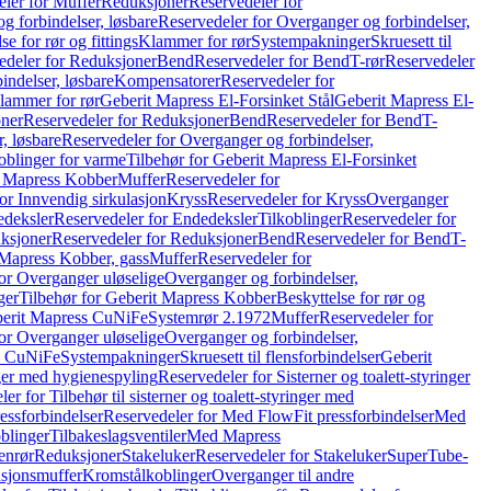
ler for Muffer
Reduksjoner
Reservedeler for
g forbindelser, løsbare
Reservedeler for Overganger og forbindelser,
se for rør og fittings
Klammer for rør
Systempakninger
Skruesett til
edeler for Reduksjoner
Bend
Reservedeler for Bend
T-rør
Reservedeler
indelser, løsbare
Kompensatorer
Reservedeler for
lammer for rør
Geberit Mapress El-Forsinket Stål
Geberit Mapress El-
ner
Reservedeler for Reduksjoner
Bend
Reservedeler for Bend
T-
, løsbare
Reservedeler for Overganger og forbindelser,
oblinger for varme
Tilbehør for Geberit Mapress El-Forsinket
t Mapress Kobber
Muffer
Reservedeler for
or Innvendig sirkulasjon
Kryss
Reservedeler for Kryss
Overganger
deksler
Reservedeler for Endedeksler
Tilkoblinger
Reservedeler for
ksjoner
Reservedeler for Reduksjoner
Bend
Reservedeler for Bend
T-
 Mapress Kobber, gass
Muffer
Reservedeler for
or Overganger uløselige
Overganger og forbindelser,
ger
Tilbehør for Geberit Mapress Kobber
Beskyttelse for rør og
berit Mapress CuNiFe
Systemrør 2.1972
Muffer
Reservedeler for
or Overganger uløselige
Overganger og forbindelser,
ss CuNiFe
Systempakninger
Skruesett til flensforbindelser
Geberit
nger med hygienespyling
Reservedeler for Sisterner og toalett-styringer
er for Tilbehør til sisterner og toalett-styringer med
essforbindelser
Reservedeler for Med FlowFit pressforbindelser
Med
blinger
Tilbakeslagsventiler
Med Mapress
enrør
Reduksjoner
Stakeluker
Reservedeler for Stakeluker
SuperTube-
nsjonsmuffer
Kromstålkoblinger
Overganger til andre