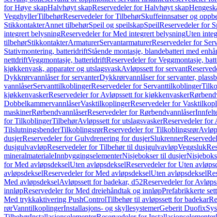
for Høye skap
Halvhøyt skap
Reservedeler for Halvhøyt skap
Hengesk
Vegghyller
Tilbehør
Reservedeler for Tilbehør
Skuffeinnsatser og oppb
Stikkontakter
Annet tilbehør
Speil og speilskap
Speil
Reservedeler for S
integrert belysning
Reservedeler for Med integrert belysning
Uten integ
tilbehør
Stikkontakter
Armaturer
Servantarmaturer
Reservedeler for Ser
Stativmontering, batteridrift
Stående montasje, blandebatteri med enh
nettdrift
Veggmontasje, batteridrift
Reservedeler for Veggmontasje, batte
kjøkkenvask, apparater og utslagsvask
Avløpssett for servant
Reservede
Dykkrørvannlåser for servanter
Dykkrørvannlåser for servanter, plass
vannlåser
Servanttilkoblinger
Reservedeler for Servanttilkoblinger
Tilko
kjøkkenvasker
Reservedeler for Avløpssett for kjøkkenvasker
Rørbend
Dobbelkammervannlåser
Vasktilkoplinger
Reservedeler for Vasktilkop
maskiner
Rørbendvannlåser
Reservedeler for Rørbendvannlåser
Innfelt
for Tilkoblinger
Tilbehør
Avløpssett for utslagsvasker
Reservedeler for 
Tilslutningsbender
Tilkoblingsrør
Reservedeler for Tilkoblingsrør
Avløp
dusjer
Reservedeler for Gulvdrenering for dusjer
Slukrenner
Reservedel
dusjgulvavløp
Reservedeler for Tilbehør til dusjgulvavløp
Veggsluk
Res
mineralmateriale
Innbyggingselementer
Nisjebokser til dusjer
Nisjeboks
for Med avløpsdeksel
Uten avløpsdeksel
Reservedeler for Uten avløps
avløpsdeksel
Reservedeler for Med avløpsdeksel
Uten avløpsdeksel
Res
Med avløpsdeksel
Avløpssett for badekar, d52
Reservedeler for Avløpss
innløp
Reservedeler for Med dreiehåndtak og innløp
Prefabrikkerte set
Med trykkaktivering PushControl
Tilbehør til avløpssett for badekar
Re
rør
Vanntilkoplinger
Installasjons- og skyllesystemer
Geberit Duofix
Sys
Tilbehør
Installasjonselementer
Reservedeler for Installasjonselementer