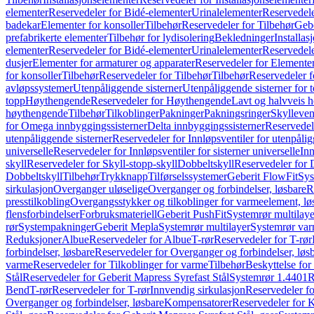
elementer
Reservedeler for Bidé-elementer
Urinalelementer
Reservedele
badekar
Elementer for konsoller
Tilbehør
Reservedeler for Tilbehør
Gebe
prefabrikerte elementer
Tilbehør for lydisolering
Bekledninger
Installas
elementer
Reservedeler for Bidé-elementer
Urinalelementer
Reservedele
dusjer
Elementer for armaturer og apparater
Reservedeler for Elementer
for konsoller
Tilbehør
Reservedeler for Tilbehør
Tilbehør
Reservedeler f
avløpssystemer
Utenpåliggende sisterner
Utenpåliggende sisterner for to
topp
Høythengende
Reservedeler for Høythengende
Lavt og halvveis 
høythengende
Tilbehør
Tilkoblinger
Pakninger
Pakningsringer
Skylleven
for Omega innbyggingssisterner
Delta innbyggingssisterner
Reservedel
utenpåliggende sisterner
Reservedeler for Innløpsventiler for utenpålig
universelle
Reservedeler for Innløpsventiler for sisterner universelle
Inn
skyll
Reservedeler for Skyll-stopp-skyll
Dobbeltskyll
Reservedeler for 
Dobbeltskyll
Tilbehør
Trykknapp
Tilførselssystemer
Geberit FlowFit
Sys
sirkulasjon
Overganger uløselige
Overganger og forbindelser, løsbare
R
presstilkobling
Overgangsstykker og tilkoblinger for varmeelement, lø
flensforbindelser
Forbruksmateriell
Geberit PushFit
Systemrør multilaye
rør
Systempakninger
Geberit Mepla
Systemrør multilayer
Systemrør var
Reduksjoner
Albue
Reservedeler for Albue
T-rør
Reservedeler for T-rør
forbindelser, løsbare
Reservedeler for Overganger og forbindelser, løs
varme
Reservedeler for Tilkoblinger for varme
Tilbehør
Beskyttelse for 
Stål
Reservedeler for Geberit Mapress Syrefast Stål
Systemrør 1.4401
R
Bend
T-rør
Reservedeler for T-rør
Innvendig sirkulasjon
Reservedeler fo
Overganger og forbindelser, løsbare
Kompensatorer
Reservedeler for 