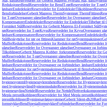
Stål, gass
Reservedeler for Geberit Mapress Syrefast Stål, gass
Systemr
Reduksjoner
Bend
Reservedeler for Bend
T-rør
Reservedeler for T-rør
O
løsbare
Endedeksler
Reservedeler for Endedeksler
Tilkoblinger
Reserved
flensforbindelser
Geberit Mapress Therm
Systemrør Therm
Fittings
Rese
for T-rør
Overganger uløselige
Reservedeler for Overganger uløselige
O
Kompensatorer
Endedeksler
Reservedeler for Endedeksler
Tilbehør til
Forsinket Stål
Reservedeler for Geberit Mapress El-Forsinket Stål
Syst
rør
Reservedeler for T-rør
Kryss
Reservedeler for Kryss
Overganger ulø
løsbare
Kompensatorer
Reservedeler for Kompensatorer
Endedeksler
Re
Stål
Beskyttelse for rør og fittings
Klammer for rør
Systempakninger
Ge
Muffer
Reduksjoner
Reservedeler for Reduksjoner
Bend
Reservedeler 
uløselige
Reservedeler for Overganger uløselige
Overganger og forbind
Tilkoblinger
Geberit Mapress Kobber, forkrommet
Reservedeler for G
rør
Reservedeler for T-rør
Overganger uløselige
Reservedeler for Overg
Muffer
Reduksjoner
Reservedeler for Reduksjoner
Bend
Reservedeler 
løsbare
Reservedeler for Overganger og forbindelser, løsbare
Endedeks
fittings
Klammer for rør
Systempakninger
Skruesett til flensforbindelser
Muffer
Reduksjoner
Reservedeler for Reduksjoner
Bend
Reservedeler 
løsbare
Reservedeler for Overganger og forbindelser, løsbare
Gjennomf
hygienesystem
Hygienespylerenheter
Reservedeler for Hygienespylere
med hygienespyling
Hygienemoduler
Reservedeler for Hygienemodul
hygienespyling
Nettdel
Reservedeler for Nettdel
Nettverkskomponenter
Mepla presstilkoblinger
Reservedeler for Med Mepla presstilkoblinger
presstilkoblinger
Bygningsavløpssystemer
Geberit Silent-db20
Rør
Form
formstykker
Bend
Spesialformstykker
Forbindelser
Reservedeler for For