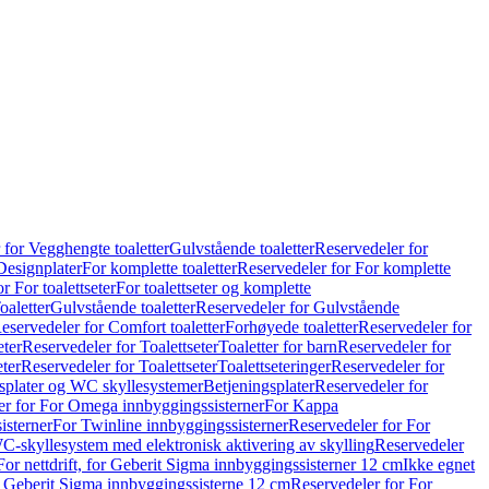
 for Vegghengte toaletter
Gulvstående toaletter
Reservedeler for
Designplater
For komplette toaletter
Reservedeler for For komplette
r For toalettseter
For toalettseter og komplette
oaletter
Gulvstående toaletter
Reservedeler for Gulvstående
eservedeler for Comfort toaletter
Forhøyede toaletter
Reservedeler for
eter
Reservedeler for Toalettseter
Toaletter for barn
Reservedeler for
eter
Reservedeler for Toalettseter
Toalettseteringer
Reservedeler for
splater og WC skyllesystemer
Betjeningsplater
Reservedeler for
er for For Omega innbyggingssisterner
For Kappa
isterner
For Twinline innbyggingssisterner
Reservedeler for For
C-skyllesystem med elektronisk aktivering av skylling
Reservedeler
For nettdrift, for Geberit Sigma innbyggingssisterner 12 cm
Ikke egnet
for Geberit Sigma innbyggingssisterne 12 cm
Reservedeler for For