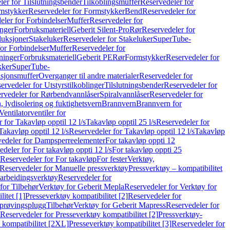
er for Tilslutningsbender
Tilkoblingsmuffer
Reservedeler for
mstykker
Reservedeler for Formstykker
Bend
Reservedeler for
eler for Forbindelser
Muffer
Reservedeler for
nger
Forbruksmateriell
Geberit Silent-Pro
Rør
Reservedeler for
duksjoner
Stakeluker
Reservedeler for Stakeluker
SuperTube-
or Forbindelser
Muffer
Reservedeler for
ninger
Forbruksmateriell
Geberit PE
Rør
Formstykker
Reservedeler for
kker
SuperTube-
nsjonsmuffer
Overganger til andre materialer
Reservedeler for
ervedeler for Utstyrstilkoblinger
Tilslutningsbender
Reservedeler for
rvedeler for Rørbendvannlåser
Spiralvannlåser
Reservedeler for
 lydisolering og fuktighetsvern
Brannvern
Brannvern for
Ventilatorventiler for
 for Takavløp opptil 12 l/s
Takavløp opptil 25 l/s
Reservedeler for
Takavløp opptil 12 l/s
Reservedeler for Takavløp opptil 12 l/s
Takavløp
edeler for Dampsperreelementer
For takavløp oppti 12
deler for For takavløp oppti 12 l/s
For takavløp oppti 25
Reservedeler for For takavløp
For fester
Verktøy,
Reservedeler for Manuelle pressverktøy
Pressverktøy – kompatibilitet
arbeidingsverktøy
Reservedeler for
for Tilbehør
Verktøy for Geberit Mepla
Reservedeler for Verktøy for
itet [1]
Presseverktøy kompatibilitet [2]
Reservedeler for
kprøvingsplugg
Tilbehør
Verktøy for Geberit Mapress
Reservedeler for
Reservedeler for Presseverktøy kompatibilitet [2]
Pressverktøy-
 kompatibilitet [2XL]
Presseverktøy kompatibilitet [3]
Reservedeler for