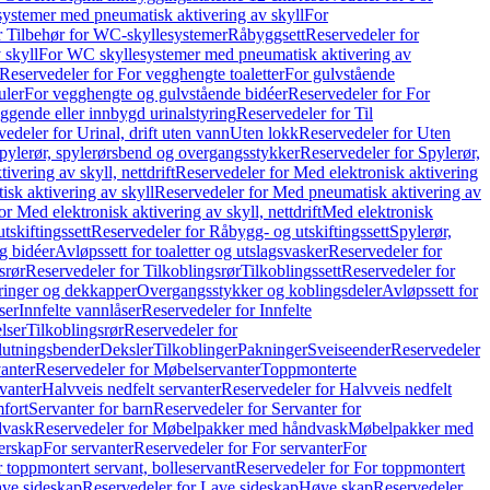
ystemer med pneumatisk aktivering av skyll
For
r Tilbehør for WC-skyllesystemer
Råbyggsett
Reservedeler for
 skyll
For WC skyllesystemer med pneumatisk aktivering av
Reservedeler for For vegghengte toaletter
For gulvstående
uler
For vegghengte og gulvstående bidéer
Reservedeler for For
iggende eller innbygd urinalstyring
Reservedeler for Til
edeler for Urinal, drift uten vann
Uten lokk
Reservedeler for Uten
pylerør, spylerørsbend og overgangsstykker
Reservedeler for Spylerør,
ivering av skyll, nettdrift
Reservedeler for Med elektronisk aktivering
sk aktivering av skyll
Reservedeler for Med pneumatisk aktivering av
r Med elektronisk aktivering av skyll, nettdrift
Med elektronisk
tskiftingssett
Reservedeler for Råbygg- og utskiftingssett
Spylerør,
og bidéer
Avløpssett for toaletter og utslagsvasker
Reservedeler for
srør
Reservedeler for Tilkoblingsrør
Tilkoblingssett
Reservedeler for
ringer og dekkapper
Overgangsstykker og koblingsdeler
Avløpssett for
ser
Innfelte vannlåser
Reservedeler for Innfelte
lser
Tilkoblingsrør
Reservedeler for
slutningsbender
Deksler
Tilkoblinger
Pakninger
Sveiseender
Reservedeler
anter
Reservedeler for Møbelservanter
Toppmonterte
vanter
Halvveis nedfelt servanter
Reservedeler for Halvveis nedfelt
fort
Servanter for barn
Reservedeler for Servanter for
dvask
Reservedeler for Møbelpakker med håndvask
Møbelpakker med
erskap
For servanter
Reservedeler for For servanter
For
 toppmontert servant, bolleservant
Reservedeler for For toppmontert
ve sideskap
Reservedeler for Lave sideskap
Høye skap
Reservedeler