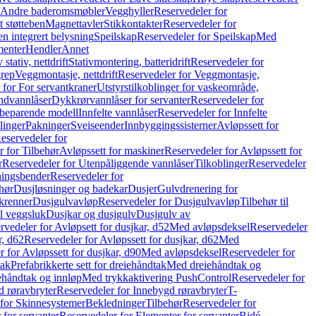
r Andre baderomsmøbler
Vegghyller
Reservedeler for
t støtteben
Magnettavler
Stikkontakter
Reservedeler for
n integrert belysning
Speilskap
Reservedeler for Speilskap
Med
menter
Hendler
Annet
tativ, nettdrift
Stativmontering, batteridrift
Reservedeler for
grep
Veggmontasje, nettdrift
Reservedeler for Veggmontasje,
 for For servantkraner
Utstyrstilkoblinger for vaskeområde,
ndvannlåser
Dykkrørvannlåser for servanter
Reservedeler for
ssbeparende modell
Innfelte vannlåser
Reservedeler for Innfelte
linger
Pakninger
Sveiseender
Innbyggingssisterner
Avløpssett for
eservedeler for
r for Tilbehør
Avløpssett for maskiner
Reservedeler for Avløpssett for
r
Reservedeler for Utenpåliggende vannlåser
Tilkoblinger
Reservedeler
tningsbender
Reservedeler for
hør
Dusjløsninger og badekar
Dusjer
Gulvdrenering for
ukrenner
Dusjgulvavløp
Reservedeler for Dusjgulvavløp
Tilbehør til
il veggsluk
Dusjkar og dusjgulv
Dusjgulv av
rvedeler for Avløpsett for dusjkar, d52
Med avløpsdeksel
Reservedeler
r, d62
Reservedeler for Avløpssett for dusjkar, d62
Med
 for Avløpssett for dusjkar, d90
Med avløpsdeksel
Reservedeler for
tak
Prefabrikkerte sett for dreiehåndtak
Med dreiehåndtak og
iehåndtak og innløp
Med trykkaktivering PushControl
Reservedeler for
 røravbryter
Reservedeler for Innebygd røravbryter
T-
 for Skinnesystemer
Bekledninger
Tilbehør
Reservedeler for
 for servanter
Reservedeler for Elementer for servanter
Bidé-