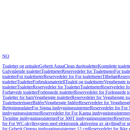
NO
Toaletter og urinaler
Geberit AquaClean dusjtoaletter
Komplette toalett
Gulvstående toaletter
Toalettseter
Reservedeler for Toalettseter
For toale
toaletter
For toalettseter
Reservedeler for For toalettseter
Tilbehør
Reserv
toaletter
Toaletter
Forbruksmateriell
Toalett og toalettseter
Vegghengte to
toaletter
Toaletter
Reservedeler for Toaletter
Toalettseter
Reservedeler for
Forhøyede toaletter
Forlengede toaletter
Reservedeler for Forlengede to
Toaletter for barn
Vegghengte toaletter
Reservedeler for Vegghengte toa
Toalettseteringer
Bidéer
Vegghengte bidéer
Reservedeler for Vegghengt
Betjeningsplater
For Sigma innbyggingssisterner
Reservedeler for For 
innbyggingssisterner
Reservedeler for For Kappa innbyggingssisterner
Twinline innbyggingssisterner
For 300T innbyggingssisterner
Reserved
for For WC-skyllesystem med elektronisk aktivering av skylling
For n
for Geberit Omega innbyggingssisterner 12 cm
Reservedeler for Ikke