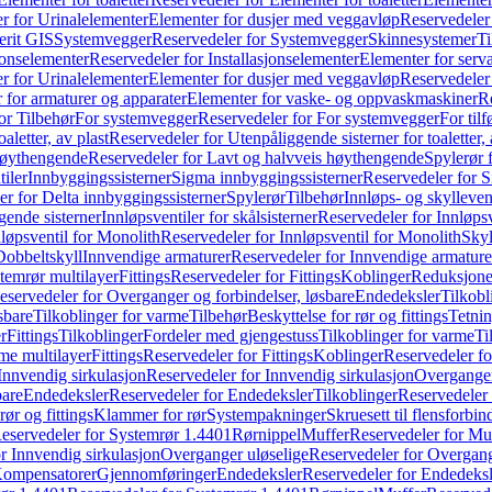
r for Urinalelementer
Elementer for dusjer med veggavløp
Reservedeler
rit GIS
Systemvegger
Reservedeler for Systemvegger
Skinnesystemer
Ti
jonselementer
Reservedeler for Installasjonselementer
Elementer for serv
r for Urinalelementer
Elementer for dusjer med veggavløp
Reservedeler
 for armaturer og apparater
Elementer for vaske- og oppvaskmaskiner
R
or Tilbehør
For systemvegger
Reservedeler for For systemvegger
For til
aletter, av plast
Reservedeler for Utenpåliggende sisterner for toaletter, 
høythengende
Reservedeler for Lavt og halvveis høythengende
Spylerør 
tiler
Innbyggingssisterner
Sigma innbyggingssisterner
Reservedeler for 
er for Delta innbyggingssisterner
Spylerør
Tilbehør
Innløps- og skylleven
gende sisterner
Innløpsventiler for skålsisterner
Reservedeler for Innløpsve
løpsventil for Monolith
Reservedeler for Innløpsventil for Monolith
Skyl
Dobbeltskyll
Innvendige armaturer
Reservedeler for Innvendige armature
temrør multilayer
Fittings
Reservedeler for Fittings
Koblinger
Reduksjone
eservedeler for Overganger og forbindelser, løsbare
Endedeksler
Tilkobl
sbare
Tilkoblinger for varme
Tilbehør
Beskyttelse for rør og fittings
Tetnin
r
Fittings
Tilkoblinger
Fordeler med gjengestuss
Tilkoblinger for varme
Ti
me multilayer
Fittings
Reservedeler for Fittings
Koblinger
Reservedeler f
Innvendig sirkulasjon
Reservedeler for Innvendig sirkulasjon
Overganger
bare
Endedeksler
Reservedeler for Endedeksler
Tilkoblinger
Reservedeler 
rør og fittings
Klammer for rør
Systempakninger
Skruesett til flensforbin
eservedeler for Systemrør 1.4401
Rørnippel
Muffer
Reservedeler for Mu
r Innvendig sirkulasjon
Overganger uløselige
Reservedeler for Overgang
Kompensatorer
Gjennomføringer
Endedeksler
Reservedeler for Endedeksl