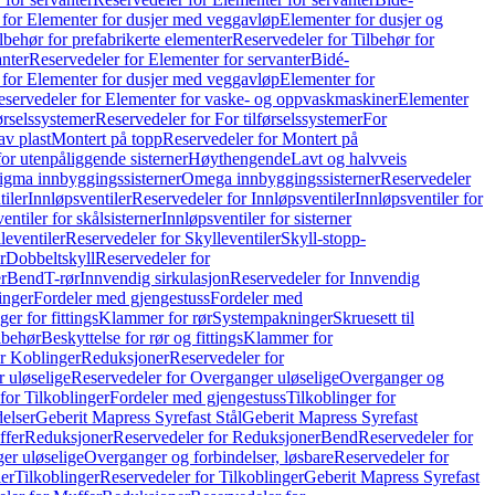
 for Elementer for dusjer med veggavløp
Elementer for dusjer og
lbehør for prefabrikerte elementer
Reservedeler for Tilbehør for
anter
Reservedeler for Elementer for servanter
Bidé-
 for Elementer for dusjer med veggavløp
Elementer for
eservedeler for Elementer for vaske- og oppvaskmaskiner
Elementer
førselssystemer
Reservedeler for For tilførselssystemer
For
av plast
Montert på topp
Reservedeler for Montert på
for utenpåliggende sisterner
Høythengende
Lavt og halvveis
Sigma innbyggingssisterner
Omega innbyggingssisterner
Reservedeler
tiler
Innløpsventiler
Reservedeler for Innløpsventiler
Innløpsventiler for
ntiler for skålsisterner
Innløpsventiler for sisterner
leventiler
Reservedeler for Skylleventiler
Skyll-stopp-
r
Dobbeltskyll
Reservedeler for
r
Bend
T-rør
Innvendig sirkulasjon
Reservedeler for Innvendig
inger
Fordeler med gjengestuss
Fordeler med
ger for fittings
Klammer for rør
Systempakninger
Skruesett til
lbehør
Beskyttelse for rør og fittings
Klammer for
or Koblinger
Reduksjoner
Reservedeler for
 uløselige
Reservedeler for Overganger uløselige
Overganger og
for Tilkoblinger
Fordeler med gjengestuss
Tilkoblinger for
delser
Geberit Mapress Syrefast Stål
Geberit Mapress Syrefast
ffer
Reduksjoner
Reservedeler for Reduksjoner
Bend
Reservedeler for
er uløselige
Overganger og forbindelser, løsbare
Reservedeler for
er
Tilkoblinger
Reservedeler for Tilkoblinger
Geberit Mapress Syrefast