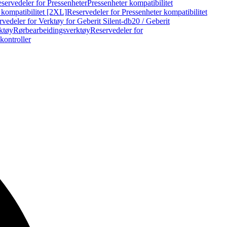
servedeler for Pressenheter
Pressenheter kompatibilitet
 kompatibilitet [2XL]
Reservedeler for Pressenheter kompatibilitet
vedeler for Verktøy for Geberit Silent-db20 / Geberit
rktøy
Rørbearbeidingsverktøy
Reservedeler for
kontroller