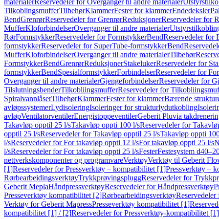
materialer
Reservedeler for Overganger til andre materialer
Utstyrstilko
Tilkoblingsmuffer
Tilbehør
Klammer
Fester for klammer
Endedeksler
Pa
Bend
Grenrør
Reservedeler for Grenrør
Reduksjoner
Reservedeler for 
Muffer
Kloforbindelser
Overganger til andre materialer
Utstyrstilkoblin
Rør
Formstykker
Reservedeler for Formstykker
Bend
Reservedeler for
formstykker
Reservedeler for SuperTube-formstykker
Bend
Reservedel
Muffer
Kloforbindelser
Overganger til andre materialer
Tilbehør
Reserve
Formstykker
Bend
Grenrør
Reduksjoner
Stakeluker
Reservedeler for St
formstykker
Bend
Spesialformstykker
Forbindelser
Reservedeler for For
Overganger til andre materialer
Gjengeforbindelser
Reservedeler for G
Tilslutningsbender
Tilkobliingsmuffer
Reservedeler for Tilkobliingsmuf
Spiralvannlåser
Tilbehør
Klammer
Fester for klammer
Bærende struktur
avløpssystemer
Lydisolering
Isoleringer for strukturlydutkobling
Isoleri
avløp
Ventilatorventiler
Energistoppeventiler
Geberit Pluvia takdreneri
Takavløp opptil 25 l/s
Takavløp oppti 100 l/s
Reservedeler for Takavløp
opptil 25 l/s
Reservedeler for Takavløp opptil 25 l/s
Takavløp oppti 100
l/s
Reservedeler for For takavløp oppti 12 l/s
For takavløp oppti 25 l/s
N
l/s
Reservedeler for For takavløp oppti 25 l/s
Fester
Festesystem d40–2
nettverkskomponenter og programvare
Verktøy
Verktøy til Geberit Flo
[1]
Reservedeler for Pressverktøy – kompatibilitet [1]
Pressverktøy – ko
Rørbearbeidingsverktøy
Trykkprøvingsplugg
Reservedeler for Trykkp
Geberit Mepla
Håndpressverktøy
Reservedeler for Håndpressverktøy
P
Presseverktøy kompatibilitet [2]
Rørbearbeidingsverktøy
Reservedeler 
Verktøy for Geberit Mapress
Presseverktøy kompatibilitet [1]
Reservede
kompatibilitet [1] / [2]
Reservedeler for Pressverktøy-kompatibilitet [1] 