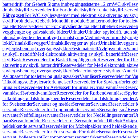
batteridrift, for Geberit Sigma innbyggingssisterne 12 cm
WC-skyllesys
dobbeltskyll
Reservedeler for For dobbeltskyll
For enkeltskyll
Reservede
Råbyggsett
For WC skyllesystemer med elektronisk aktivering av skyl
skyll
Forbindelser
Geberit Monolith moduler
Sanitærmoduler for toalett
toaletter
Reservedeler for For gulvstående toaletter
Tilbehør
Reservedele
vegghengte og gulvstående bidéer
Urinaler
Urinaler, spyledrift, uten s
utenpåliggende eller innbygd urinalstyring
Med integrert urinalstyring
lokk
Urinalskillevegger
Urinalskillevegger av plast
Urinalskillevegger a
spylerørsbend og overgangsstykker
Festemateriell
Avløpsventiler
Vannf
av skyll, nettdrift
Med elektronisk aktivering av skyll, batteridrift
Reserv
skyll
Basic
Reservedeler for Basic
Utenpåliggende
Reservedeler for Ut
aktivering av skyll, batteridrift
Reservedeler for Med elektronisk aktiveri
spylerørsbend og overgangsstykker
Deksler
Integrerte styringer
Annet t
Avløpssett for toaletter og utslagsvasker
Vannlåser
Reservedeler for Va
Tilkoblingssett
Spylerørforlengelser
Reservedeler for Spylerørforlengel
urinaler
Reservedeler for Avløpssett for urinaler
Urinalvannlåser
Reserv
vannlåser
Rørbendvannlåser
Reservedeler for Rørbendvannlåser
Spyler
Tilkoblingsrør
Tilslutningsbender
Reservedeler for Tilslutningsbender
A
for Sveiseender
Servanter og møbler
Servanter
Servanter
Reservedeler f
servanter
Reservedeler for Toppmonterte servanter
Servanter, små
Reser
servanter
Nedfellingsservanter
Reservedeler for Nedfellingsservanter
Un
barn
Servantområder
Reservedeler for Servantområder
Tilbehør
Avløpsd
heldekkende servant
Reservedeler for Møbelpakker med heldekkende 
servanter
Reservedeler for For servanter
For dobbelservanter
Reservedel
servant, bolleservant
For toppmontert servant firkantet
Reservedeler for