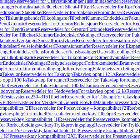
blinger
Reservedeler for Utstyrstilkoblinger
Tilslutningsbender
Reservedel
kninger
Forbruksmateriell
Geberit Silent-PP
Rør
Reservedeler for Rør
For
Reduksjoner
Stakeluker
Reservedeler for Stakeluker
Forbindelser
Reserved
ger
Tilslutningsbender
Tilkoblingsrør
Tilbehør
Klammer
Endedeksler
Pakni
 Bend
Grenrør
Reservedeler for Grenrør
Reduksjoner
Reservedeler for Re
er for Bend
Grenrør
Reservedeler for Grenrør
Forbindelser
Reservedeler f
deler for Tilbehør
Klammer
Endedeksler
Pakninger
Reservedeler for Pak
akeluker
Overganger
Spesialformstykker
Reservedeler for Spesialformsty
bindelser
Sveiseforbindelser
Ekspansjonsmuffer
Reservedeler for Ekspa
jengeforbindelser
Flensforbindelser
Flensbøssinger
Utstyrstilkoblinger
Res
fer
Tilkoblingsrør
Reservedeler for Tilkoblingsrør
Rørbendvannlåser
Rese
er
Endedeksler
Pakninger
Beskyttelseskapper
Forbruksmateriell
Brannvern,
nger for strukturlydutkobling og luftlydisolering
Fuktighetsvern
Tettinger
ng
Takavløp
Reservedeler for Takavløp
Takavløp opptil 12 l/s
Reservedeler
 oppti 100 l/s
Takavløp for renner
Reservedeler for Takavløp for renner
 l/s
Reservedeler for Takavløp oppti 100 l/s
Dampsperreelementer
Reserv
ødoverløp
Reservedeler for Nødoverløp
For takavløp oppti 12 l/s
Reserve
00
Festesystem d250–315
Tilbehør
Reservedeler for Tilbehør
For takavløp
wFit
Reservedeler for Verktøy til Geberit FlowFit
Manuelle pressverktøy
mpatibilitet [2]
Reservedeler for Pressverktøy – kompatibilitet [2]
Rørbe
røvingsplugg
Testmiddel
Pressenheter med verktøy
Tilbehør
Reservedeler 
resseverktøy kompatibilitet [1]
Reservedeler for Presseverktøy kompatibil
for Rørbearbeidingsverktøy
Trykkprøvingsplugg
Reservedeler for Tryk
ler for Presseverktøy kompatibilitet [1]
Presseverktøy kompatibilitet [2]
/ [2]
Presseverktøy kompatibilitet [2XL]
Reservedeler for Presseverktøy