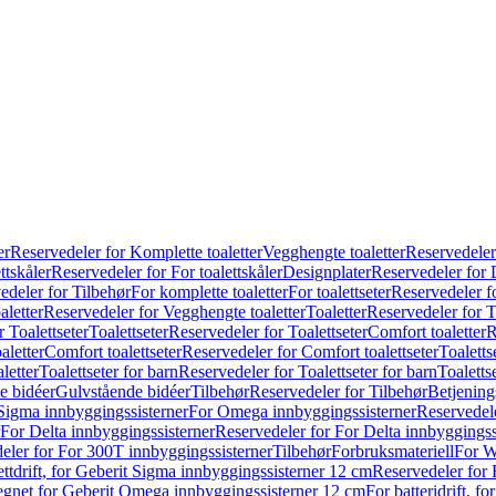
er
Reservedeler for Komplette toaletter
Vegghengte toaletter
Reservedeler
ttskåler
Reservedeler for For toalettskåler
Designplater
Reservedeler for 
edeler for Tilbehør
For komplette toaletter
For toalettseter
Reservedeler fo
aletter
Reservedeler for Vegghengte toaletter
Toaletter
Reservedeler for T
 Toalettseter
Toalettseter
Reservedeler for Toalettseter
Comfort toaletter
R
aletter
Comfort toalettseter
Reservedeler for Comfort toalettseter
Toaletts
letter
Toalettseter for barn
Reservedeler for Toalettseter for barn
Toaletts
e bidéer
Gulvstående bidéer
Tilbehør
Reservedeler for Tilbehør
Betjening
Sigma innbyggingssisterner
For Omega innbyggingssisterner
Reservedel
For Delta innbyggingssisterner
Reservedeler for For Delta innbyggingss
eler for For 300T innbyggingssisterner
Tilbehør
Forbruksmateriell
For W
ettdrift, for Geberit Sigma innbyggingssisterner 12 cm
Reservedeler for 
 egnet for Geberit Omega innbyggingssisterner 12 cm
For batteridrift, 