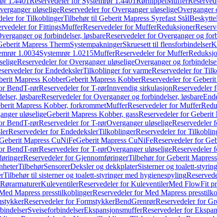
ør 1.4401
Reservedeler for Systemrør 1.4401
Rørnippel
Muffer
Reservede
verganger uløselige
Reservedeler for Overganger uløselige
Overganger o
eler for Tilkoblinger
Tilbehør til Geberit Mapress Syrefast Stål
Beskyttel
rvedeler for Fittings
Muffer
Reservedeler for Muffer
Reduksjoner
Reserv
verganger og forbindelser, løsbare
Reservedeler for Overganger og forb
 Geberit Mapress Therm
Systempakninger
Skruesett til flensforbindelser
K
emrør 1.0034
Systemrør 1.0215
Muffer
Reservedeler for Muffer
Reduksjo
selige
Reservedeler for Overganger uløselige
Overganger og forbindelser
servedeler for Endedeksler
Tilkoblinger for varme
Reservedeler for Tilk
berit Mapress Kobber
Geberit Mapress Kobber
Reservedeler for Geberi
for Bend
T-rør
Reservedeler for T-rør
Innvendig sirkulasjon
Reservedeler f
elser, løsbare
Reservedeler for Overganger og forbindelser, løsbare
Ende
eberit Mapress Kobber, forkrommet
Muffer
Reservedeler for Muffer
Redu
anger uløselige
Geberit Mapress Kobber, gass
Reservedeler for Geberit
for Bend
T-rør
Reservedeler for T-rør
Overganger uløselige
Reservedeler f
ler
Reservedeler for Endedeksler
Tilkoblinger
Reservedeler for Tilkoblin
Geberit Mapress CuNiFe
Geberit Mapress CuNiFe
Reservedeler for Ge
for Bend
T-rør
Reservedeler for T-rør
Overganger uløselige
Reservedeler f
øringer
Reservedeler for Gjennomføringer
Tilbehør for Geberit Mapre
nheter
Tilbehør
Sensorer
Deksler og dekkplater
Sisterner og toalett-styri
er
Tilbehør til sisterner og toalett-styringer med hygienespyling
Reservedel
Rørarmaturer
Kuleventiler
Reservedeler for Kuleventiler
Med FlowFit pr
Med Mapress presstilkoblinger
Reservedeler for Med Mapress presstilko
stykker
Reservedeler for Formstykker
Bend
Grenrør
Reservedeler for Gr
bindelser
Sveiseforbindelser
Ekspansjonsmuffer
Reservedeler for Ekspa