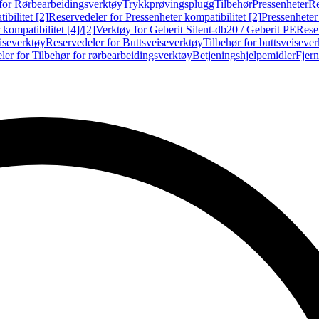
for Rørbearbeidingsverktøy
Trykkprøvingsplugg
Tilbehør
Pressenheter
Re
ibilitet [2]
Reservedeler for Pressenheter kompatibilitet [2]
Pressenheter
kompatibilitet [4]/[2]
Verktøy for Geberit Silent-db20 / Geberit PE
Reser
iseverktøy
Reservedeler for Buttsveiseverktøy
Tilbehør for buttsveiseve
ler for Tilbehør for rørbearbeidingsverktøy
Betjeningshjelpemidler
Fjern