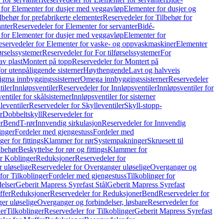
 for Elementer for dusjer med veggavløp
Elementer for dusjer og
lbehør for prefabrikerte elementer
Reservedeler for Tilbehør for
anter
Reservedeler for Elementer for servanter
Bidé-
 for Elementer for dusjer med veggavløp
Elementer for
eservedeler for Elementer for vaske- og oppvaskmaskiner
Elementer
førselssystemer
Reservedeler for For tilførselssystemer
For
av plast
Montert på topp
Reservedeler for Montert på
for utenpåliggende sisterner
Høythengende
Lavt og halvveis
Sigma innbyggingssisterner
Omega innbyggingssisterner
Reservedeler
tiler
Innløpsventiler
Reservedeler for Innløpsventiler
Innløpsventiler for
ntiler for skålsisterner
Innløpsventiler for sisterner
leventiler
Reservedeler for Skylleventiler
Skyll-stopp-
r
Dobbeltskyll
Reservedeler for
r
Bend
T-rør
Innvendig sirkulasjon
Reservedeler for Innvendig
inger
Fordeler med gjengestuss
Fordeler med
ger for fittings
Klammer for rør
Systempakninger
Skruesett til
lbehør
Beskyttelse for rør og fittings
Klammer for
or Koblinger
Reduksjoner
Reservedeler for
 uløselige
Reservedeler for Overganger uløselige
Overganger og
for Tilkoblinger
Fordeler med gjengestuss
Tilkoblinger for
delser
Geberit Mapress Syrefast Stål
Geberit Mapress Syrefast
ffer
Reduksjoner
Reservedeler for Reduksjoner
Bend
Reservedeler for
er uløselige
Overganger og forbindelser, løsbare
Reservedeler for
er
Tilkoblinger
Reservedeler for Tilkoblinger
Geberit Mapress Syrefast