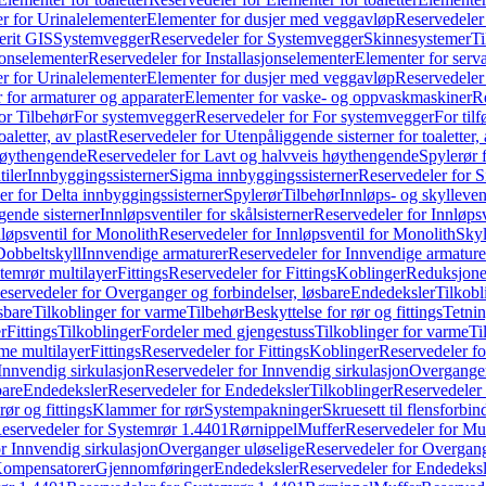
r for Urinalelementer
Elementer for dusjer med veggavløp
Reservedeler
rit GIS
Systemvegger
Reservedeler for Systemvegger
Skinnesystemer
Ti
jonselementer
Reservedeler for Installasjonselementer
Elementer for serv
r for Urinalelementer
Elementer for dusjer med veggavløp
Reservedeler
 for armaturer og apparater
Elementer for vaske- og oppvaskmaskiner
R
or Tilbehør
For systemvegger
Reservedeler for For systemvegger
For til
aletter, av plast
Reservedeler for Utenpåliggende sisterner for toaletter, 
høythengende
Reservedeler for Lavt og halvveis høythengende
Spylerør 
tiler
Innbyggingssisterner
Sigma innbyggingssisterner
Reservedeler for 
er for Delta innbyggingssisterner
Spylerør
Tilbehør
Innløps- og skylleven
gende sisterner
Innløpsventiler for skålsisterner
Reservedeler for Innløpsve
løpsventil for Monolith
Reservedeler for Innløpsventil for Monolith
Skyl
Dobbeltskyll
Innvendige armaturer
Reservedeler for Innvendige armature
temrør multilayer
Fittings
Reservedeler for Fittings
Koblinger
Reduksjone
eservedeler for Overganger og forbindelser, løsbare
Endedeksler
Tilkobl
sbare
Tilkoblinger for varme
Tilbehør
Beskyttelse for rør og fittings
Tetnin
r
Fittings
Tilkoblinger
Fordeler med gjengestuss
Tilkoblinger for varme
Ti
me multilayer
Fittings
Reservedeler for Fittings
Koblinger
Reservedeler f
Innvendig sirkulasjon
Reservedeler for Innvendig sirkulasjon
Overganger
bare
Endedeksler
Reservedeler for Endedeksler
Tilkoblinger
Reservedeler 
rør og fittings
Klammer for rør
Systempakninger
Skruesett til flensforbin
eservedeler for Systemrør 1.4401
Rørnippel
Muffer
Reservedeler for Mu
r Innvendig sirkulasjon
Overganger uløselige
Reservedeler for Overgang
Kompensatorer
Gjennomføringer
Endedeksler
Reservedeler for Endedeksl