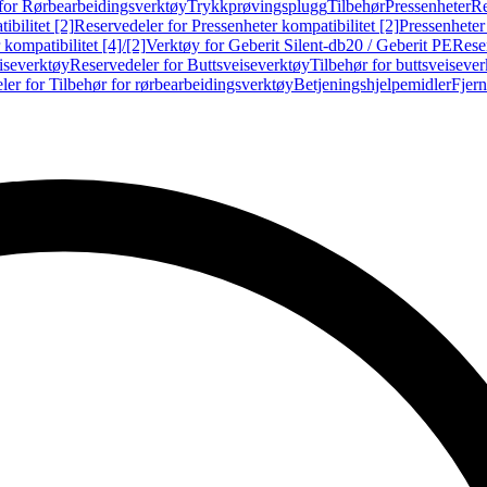
for Rørbearbeidingsverktøy
Trykkprøvingsplugg
Tilbehør
Pressenheter
Re
ibilitet [2]
Reservedeler for Pressenheter kompatibilitet [2]
Pressenheter
kompatibilitet [4]/[2]
Verktøy for Geberit Silent-db20 / Geberit PE
Reser
iseverktøy
Reservedeler for Buttsveiseverktøy
Tilbehør for buttsveiseve
ler for Tilbehør for rørbearbeidingsverktøy
Betjeningshjelpemidler
Fjern