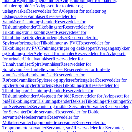
tilbehør
Betjeningshjelpemidler
Avløpstilkoblinger for toaletter,
urinaler og bidéer
Avløpssett for toaletter og
utslagsvasker
Reservedeler for Avløpssett for toaletter og
utslagsvasker
Vannlåser
Reservedeler for
Vannlåser
Tilslutningsbender
Reservedeler for
Tilslutningsbender
Tilkoblingsrør
Reservedeler for
Tilkoblingsrør
Tilkoblingssett
Reservedeler for
Tilkoblingssett
Spylerørforlengelser
Reservedeler for
Spylerørforlengelser
Tilkoblinger av PVC
Reservedeler for
Tilkoblinger av PVC
Pakningsringer og dekkapper
Overgangsstykker
og koblingsdeler
Avløpssett for urinaler
Reservedeler for Avløpssett
for urinaler
Urinalvannlåser
Reservedeler for
Urinalvannlåser
Spiralvannlåser
Reservedeler for
Spiralvannlåser
Innfelte vannlåser
Reservedeler for Innfelte
vannlåser
Rørbendvannlåser
Reservedeler for
Rørbendvannlåser
Spylerør og spylerørforlengelser
Reservedeler for
Spylerør og spylerørforlengelser
Tilkoblingsrør
Reservedeler for
Tilkoblingsrør
Tilslutningsbender
Reservedeler for
Tilslutningsbender
Avløpssett for bidé
Reservedeler for Avløpssett for
bidé
Tilkoblingsrør
Tilslutningsbender
Deksler
Tilkoblinger
Pakninger
Sv
for Sveiseender
Servanter og møbler
Servanter
Servanter
Reservedeler
for Servanter
Doble servanter
Reservedeler for Doble
servanter
Møbelservanter
Reservedeler for
Møbelservanter
Toppmonterte servanter
Reservedeler for
Toppmonterte servanter
Servanter, små
Reservedeler for Servanter,