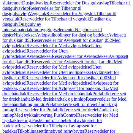
slukrenner
Dusjgulvavløp
Reservedeler for Dusjgulvavløp
Tilbehør til
dusjgulvavløp
Reservedeler for Tilbehør til
dusjgulvavløp
Veggsluk
Reservedeler for Veggsluk
Tilbehør til
veggsluk
Reservedeler for Tilbehør til veggsluk
Dusjkar og
dusjgulv
Dusjgulv av
mineralmateriale
Innbyggingselementer
Nisjebokser til
dusjer
Nisjebokser
Avløpstilkoblinger for dusj og badekar
Avløpsett
for dusjkar, d52
Reservedeler for Avløpsett for dusjkar, d52
Med
avløpsdeksel
Reservedeler for Med avløpsdeksel
Uten
avløpsdeksel
Reservedeler for Uten
avløpsdeksel
Avløpsdeksel
Reservedeler for Avløpsdeksel
Avløpssett
for dusjkar, d62
Reservedeler for Avløpssett for dusjkar, d62
Med
avløpsdeksel
Reservedeler for Med avløpsdeksel
Uten
avløpsdeksel
Reservedeler for Uten avløpsdeksel
Avløpssett for
dusjkar, d90
Reservedeler for Avløpssett for dusjkar, d90
Med
avløpsdeksel
Reservedeler for Med avløpsdeksel
Avløpssett for
badekar, d52
Reservedeler for Avløpssett for badekar, d52
Med
dreiehåndtak
Reservedeler for Med dreiehåndtak
Prefabrikkerte sett
for dreiehåndtak
Med dreiehåndtak og innløp
Reservedeler for Med
dreiehåndtak og innløp
Prefabrikkerte sett for dreiehåndtak og
innløp
Reservedeler for Prefabrikkerte sett for dreiehåndtak og
innløp
Med trykkaktivering PushControl
Reservedeler for Med
trykkaktivering PushControl
Tilbehør til avløpssett for
badekar
Reservedeler for Tilbehør til avløpssett for
badekar
Tilkoblingssett
Innebygd røravbryter
Reservedeler for