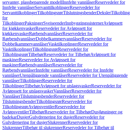
servanter, plassbeparende modell
Innfelte vannlåser
Reservedeler for
Innfelte vannlåser
Servanttilkoblinger
Reservedeler for
Servanttilkoblinger
Tilkoblingsrør
Tilslutningsbender
Deksler
Tilkobling
for
Tilkoblinger
Pakninger
Sveiseender
Innbyggingssisterner
Avløpssett
for kjøkkenvasker
Reservedeler for Avløpssett for
kjøkkenvasker
Rørbendvannlåser
Reservedeler for
Rørbendvannlåser
Dobbelkammervannlåser
Reservedeler for
Dobbelkammervannlåser
Vasktilkoplinger
Reservedeler for
Vasktilkoplinger
Tilkoblingsrør
Reservedeler for
Tilkoblingsrør
Tilbehør
Reservedeler for Tilbehør
Avløpssett for
maskiner
Reservedeler for Avløpssett for
maskiner
Rørbendvannlåser
Reservedeler for
Rørbendvannlåser
Innfelte vannlåser
Reservedeler for Innfelte
vannlåser
Utenpåliggende vannlåser
Reservedeler for Utenpåliggende
vannlåser
Tilkoblinger
Reservedeler for
Tilkoblinger
Tilbehør
Avløpssett for utslagsvasker
Reservedeler for
Avløpssett for utslagsvasker
Vannlåser
Reservedeler for
Vannlåser
Tilslutningsbender
Reservedeler for
Tilslutningsbender
Tilkoblingsrør
Reservedeler for
Tilkoblingsrør
Avløpsventiler
Reservedeler for
Avløpsventiler
Tilbehør
Reservedeler for Tilbehør
Dusjløsninger og
badekar
Dusjer
Gulvdrenering for dusjer
Reservedeler for
Gulvdrenering for dusjer
Slukrenner
Reservedeler for
Slukrenner
Tilbehør til slukrenner
Reservedeler for Tilbehør til