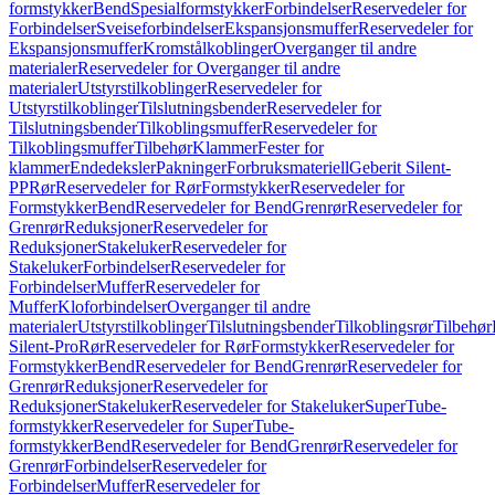
formstykker
Bend
Spesialformstykker
Forbindelser
Reservedeler for
Forbindelser
Sveiseforbindelser
Ekspansjonsmuffer
Reservedeler for
Ekspansjonsmuffer
Kromstålkoblinger
Overganger til andre
materialer
Reservedeler for Overganger til andre
materialer
Utstyrstilkoblinger
Reservedeler for
Utstyrstilkoblinger
Tilslutningsbender
Reservedeler for
Tilslutningsbender
Tilkoblingsmuffer
Reservedeler for
Tilkoblingsmuffer
Tilbehør
Klammer
Fester for
klammer
Endedeksler
Pakninger
Forbruksmateriell
Geberit Silent-
PP
Rør
Reservedeler for Rør
Formstykker
Reservedeler for
Formstykker
Bend
Reservedeler for Bend
Grenrør
Reservedeler for
Grenrør
Reduksjoner
Reservedeler for
Reduksjoner
Stakeluker
Reservedeler for
Stakeluker
Forbindelser
Reservedeler for
Forbindelser
Muffer
Reservedeler for
Muffer
Kloforbindelser
Overganger til andre
materialer
Utstyrstilkoblinger
Tilslutningsbender
Tilkoblingsrør
Tilbehør
Silent-Pro
Rør
Reservedeler for Rør
Formstykker
Reservedeler for
Formstykker
Bend
Reservedeler for Bend
Grenrør
Reservedeler for
Grenrør
Reduksjoner
Reservedeler for
Reduksjoner
Stakeluker
Reservedeler for Stakeluker
SuperTube-
formstykker
Reservedeler for SuperTube-
formstykker
Bend
Reservedeler for Bend
Grenrør
Reservedeler for
Grenrør
Forbindelser
Reservedeler for
Forbindelser
Muffer
Reservedeler for