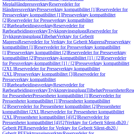
Mepla
Håndpressverktøy
Reservedeler for
Håndpressverktøy
Presseverktøy kompatibilitet [1]
Reservedeler for
Presseverktøy kompatibilitet [1]
Presseverktøy kompatibilitet
[2]
Reservedeler for Presseverktøy kompatibilitet
[2]
Rørbearbeidingsverktøy
Reservedeler for
Rørbearbeidingsverktøy
Trykkprøvingsplugg
Reservedeler for
Trykkprøvingsplugg
Tilbehør
Verktøy for Geberit
Mapress
Reservedeler for Verktøy for Geberit Mapress
Presseverktøy
kompatibilitet [1]
Reservedeler for Presseverktøy kompatibilitet
[1]
Presseverktøy kompatibilitet [2]
Reservedeler for Presseverktøy
kompatibilitet [2]
Pressverktøy-kompatibilitet [1] / [2]
Reservedeler
for Pressverktøy-kompatibilitet [1] / [2]
Presseverktøy kompatibilitet
[2XL]
Reservedeler for Presseverktøy kompatibilitet
[2XL]
Presseverktøy kompatibilitet [3]
Reservedeler for
Presseverktøy kompatibilitet
[3]
Rørbearbeidingsverktøy
Reservedeler for
Rørbearbeidingsverktøy
Trykkprøvingsplugg
Tilbehør
Pressenheter
Res
for Pressenheter
Pressenheter kompatibilitet [1]
Reservedeler for
Pressenheter kompatibilitet [1]
Pressenheter kompatibilitet
[2]
Reservedeler for Pressenheter kompatibilitet [2]
Pressenheter
kompatibilitet [2XL]
Reservedeler for Pressenheter kompatibilitet
[2XL]
Pressenheter kompatibilitet [4]/[2]
Reservedeler for
Pressenheter kompatibilitet [4]/[2]
Verktøy for Geberit Silent-db20 /
Geberit PE
Reservedeler for Verktøy for Geberit Silent-db20 /
Geberit PE
Elektrosveiseverktøy
Reservedeler for