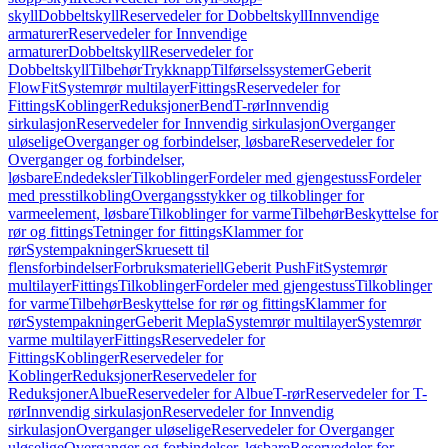
skyll
Dobbeltskyll
Reservedeler for Dobbeltskyll
Innvendige
armaturer
Reservedeler for Innvendige
armaturer
Dobbeltskyll
Reservedeler for
Dobbeltskyll
Tilbehør
Trykknapp
Tilførselssystemer
Geberit
FlowFit
Systemrør multilayer
Fittings
Reservedeler for
Fittings
Koblinger
Reduksjoner
Bend
T-rør
Innvendig
sirkulasjon
Reservedeler for Innvendig sirkulasjon
Overganger
uløselige
Overganger og forbindelser, løsbare
Reservedeler for
Overganger og forbindelser,
løsbare
Endedeksler
Tilkoblinger
Fordeler med gjengestuss
Fordeler
med presstilkobling
Overgangsstykker og tilkoblinger for
varmeelement, løsbare
Tilkoblinger for varme
Tilbehør
Beskyttelse for
rør og fittings
Tetninger for fittings
Klammer for
rør
Systempakninger
Skruesett til
flensforbindelser
Forbruksmateriell
Geberit PushFit
Systemrør
multilayer
Fittings
Tilkoblinger
Fordeler med gjengestuss
Tilkoblinger
for varme
Tilbehør
Beskyttelse for rør og fittings
Klammer for
rør
Systempakninger
Geberit Mepla
Systemrør multilayer
Systemrør
varme multilayer
Fittings
Reservedeler for
Fittings
Koblinger
Reservedeler for
Koblinger
Reduksjoner
Reservedeler for
Reduksjoner
Albue
Reservedeler for Albue
T-rør
Reservedeler for T-
rør
Innvendig sirkulasjon
Reservedeler for Innvendig
sirkulasjon
Overganger uløselige
Reservedeler for Overganger
uløselige
Overganger og forbindelser, løsbare
Reservedeler for