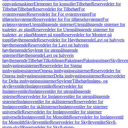
oppvaskmaskiner
Elementer for konsoller
Tilbehør
Reservedeler for
Tilbehør
Tilbehør
Reservedeler for Tilbehør
For
systemvegger
Reservedeler for For systemvegger
For
tilførselssystemer
Reservedeler for For tilførselssystemer
For
avløpssystemer
Utenpåliggende sisterner
Utenpåliggende sisterner for
toaletter, av plast
Reservedeler for Utenpåliggende sisterner for
toaletter, av plast
Montert på topp
Reservedeler for Montert på
topp
Høythengende
Reservedeler for Høythengende
Lavt og halvveis
høythengende
Reservedeler for Lavt og halvveis
høythengende
Spylerør for utenpåliggende
sisterner
Høythengende
Lavt og halvveis
høythengende
Tilbehør
Tilkoblinger
Pakninger
Pakningsringer
Skylleven
innbyggingssisterner
Reservedeler for Sigma
innbyggingssisterner
Omega innbyggingssisterner
Reservedeler for
Omega innbyggingssisterner
Delta innbyggingssisterner
Reservedeler
for Delta innbyggingssisterner
Spylerør
Tilbehør
Innløps- og
skylleventiler
Innløpsventiler
Reservedeler for
Innløpsventiler
Innløpsventiler for utenpåliggende
sisterner
Reservedeler for Innløpsventiler for utenpåliggende
sisterner
Innløpsventiler for skålsisterner
Reservedeler for
Innløpsventiler for skålsisterner
Innløpsventiler for sisterner
universelle
Reservedeler for Innløpsventiler for sisterner
universelle
Innløpsventil for Monolith
Reservedeler for Innløpsventil
for Monolith
Skylleventiler
Reservedeler for Skylleventiler
Skyll-
stopp-skyll
Reservedeler for Skyll-stopp-