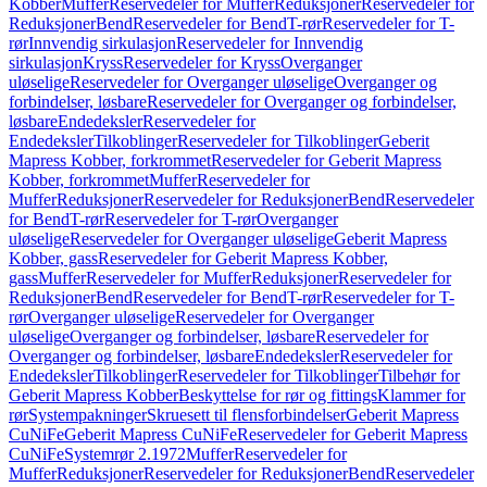
Kobber
Muffer
Reservedeler for Muffer
Reduksjoner
Reservedeler for
Reduksjoner
Bend
Reservedeler for Bend
T-rør
Reservedeler for T-
rør
Innvendig sirkulasjon
Reservedeler for Innvendig
sirkulasjon
Kryss
Reservedeler for Kryss
Overganger
uløselige
Reservedeler for Overganger uløselige
Overganger og
forbindelser, løsbare
Reservedeler for Overganger og forbindelser,
løsbare
Endedeksler
Reservedeler for
Endedeksler
Tilkoblinger
Reservedeler for Tilkoblinger
Geberit
Mapress Kobber, forkrommet
Reservedeler for Geberit Mapress
Kobber, forkrommet
Muffer
Reservedeler for
Muffer
Reduksjoner
Reservedeler for Reduksjoner
Bend
Reservedeler
for Bend
T-rør
Reservedeler for T-rør
Overganger
uløselige
Reservedeler for Overganger uløselige
Geberit Mapress
Kobber, gass
Reservedeler for Geberit Mapress Kobber,
gass
Muffer
Reservedeler for Muffer
Reduksjoner
Reservedeler for
Reduksjoner
Bend
Reservedeler for Bend
T-rør
Reservedeler for T-
rør
Overganger uløselige
Reservedeler for Overganger
uløselige
Overganger og forbindelser, løsbare
Reservedeler for
Overganger og forbindelser, løsbare
Endedeksler
Reservedeler for
Endedeksler
Tilkoblinger
Reservedeler for Tilkoblinger
Tilbehør for
Geberit Mapress Kobber
Beskyttelse for rør og fittings
Klammer for
rør
Systempakninger
Skruesett til flensforbindelser
Geberit Mapress
CuNiFe
Geberit Mapress CuNiFe
Reservedeler for Geberit Mapress
CuNiFe
Systemrør 2.1972
Muffer
Reservedeler for
Muffer
Reduksjoner
Reservedeler for Reduksjoner
Bend
Reservedeler