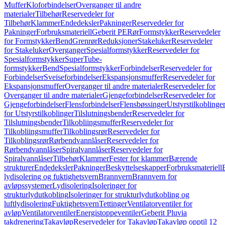
Muffer
Kloforbindelser
Overganger til andre
materialer
Tilbehør
Reservedeler for
Tilbehør
Klammer
Endedeksler
Pakninger
Reservedeler for
Pakninger
Forbruksmateriell
Geberit PE
Rør
Formstykker
Reservedeler
for Formstykker
Bend
Grenrør
Reduksjoner
Stakeluker
Reservedeler
for Stakeluker
Overganger
Spesialformstykker
Reservedeler for
Spesialformstykker
SuperTube-
formstykker
Bend
Spesialformstykker
Forbindelser
Reservedeler for
Forbindelser
Sveiseforbindelser
Ekspansjonsmuffer
Reservedeler for
Ekspansjonsmuffer
Overganger til andre materialer
Reservedeler for
Overganger til andre materialer
Gjengeforbindelser
Reservedeler for
Gjengeforbindelser
Flensforbindelser
Flensbøssinger
Utstyrstilkoblinge
for Utstyrstilkoblinger
Tilslutningsbender
Reservedeler for
Tilslutningsbender
Tilkobliingsmuffer
Reservedeler for
Tilkobliingsmuffer
Tilkoblingsrør
Reservedeler for
Tilkoblingsrør
Rørbendvannlåser
Reservedeler for
Rørbendvannlåser
Spiralvannlåser
Reservedeler for
Spiralvannlåser
Tilbehør
Klammer
Fester for klammer
Bærende
strukturer
Endedeksler
Pakninger
Beskyttelseskapper
Forbruksmateriell
lydisolering og fuktighetsvern
Brannvern
Brannvern for
avløpssystemer
Lydisolering
Isoleringer for
strukturlydutkobling
Isoleringer for strukturlydutkobling og
luftlydisolering
Fuktighetsvern
Tettinger
Ventilatorventiler for
avløp
Ventilatorventiler
Energistoppeventiler
Geberit Pluvia
takdrenering
Takavløp
Reservedeler for Takavløp
Takavløp opptil 12