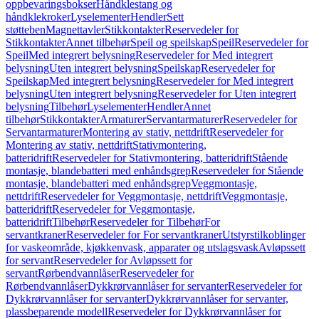
oppbevaringsbokser
Håndklestang og
håndklekroker
Lyselementer
Hendler
Sett
støtteben
Magnettavler
Stikkontakter
Reservedeler for
Stikkontakter
Annet tilbehør
Speil og speilskap
Speil
Reservedeler for
Speil
Med integrert belysning
Reservedeler for Med integrert
belysning
Uten integrert belysning
Speilskap
Reservedeler for
Speilskap
Med integrert belysning
Reservedeler for Med integrert
belysning
Uten integrert belysning
Reservedeler for Uten integrert
belysning
Tilbehør
Lyselementer
Hendler
Annet
tilbehør
Stikkontakter
Armaturer
Servantarmaturer
Reservedeler for
Servantarmaturer
Montering av stativ, nettdrift
Reservedeler for
Montering av stativ, nettdrift
Stativmontering,
batteridrift
Reservedeler for Stativmontering, batteridrift
Stående
montasje, blandebatteri med enhåndsgrep
Reservedeler for Stående
montasje, blandebatteri med enhåndsgrep
Veggmontasje,
nettdrift
Reservedeler for Veggmontasje, nettdrift
Veggmontasje,
batteridrift
Reservedeler for Veggmontasje,
batteridrift
Tilbehør
Reservedeler for Tilbehør
For
servantkraner
Reservedeler for For servantkraner
Utstyrstilkoblinger
for vaskeområde, kjøkkenvask, apparater og utslagsvask
Avløpssett
for servant
Reservedeler for Avløpssett for
servant
Rørbendvannlåser
Reservedeler for
Rørbendvannlåser
Dykkrørvannlåser for servanter
Reservedeler for
Dykkrørvannlåser for servanter
Dykkrørvannlåser for servanter,
plassbeparende modell
Reservedeler for Dykkrørvannlåser for