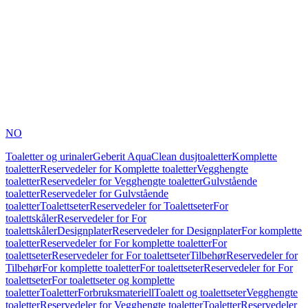
NO
Toaletter og urinaler
Geberit AquaClean dusjtoaletter
Komplette
toaletter
Reservedeler for Komplette toaletter
Vegghengte
toaletter
Reservedeler for Vegghengte toaletter
Gulvstående
toaletter
Reservedeler for Gulvstående
toaletter
Toalettseter
Reservedeler for Toalettseter
For
toalettskåler
Reservedeler for For
toalettskåler
Designplater
Reservedeler for Designplater
For komplette
toaletter
Reservedeler for For komplette toaletter
For
toalettseter
Reservedeler for For toalettseter
Tilbehør
Reservedeler for
Tilbehør
For komplette toaletter
For toalettseter
Reservedeler for For
toalettseter
For toalettseter og komplette
toaletter
Toaletter
Forbruksmateriell
Toalett og toalettseter
Vegghengte
toaletter
Reservedeler for Vegghengte toaletter
Toaletter
Reservedeler