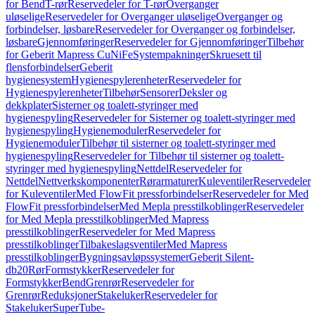
for Bend
T-rør
Reservedeler for T-rør
Overganger
uløselige
Reservedeler for Overganger uløselige
Overganger og
forbindelser, løsbare
Reservedeler for Overganger og forbindelser,
løsbare
Gjennomføringer
Reservedeler for Gjennomføringer
Tilbehør
for Geberit Mapress CuNiFe
Systempakninger
Skruesett til
flensforbindelser
Geberit
hygienesystem
Hygienespylerenheter
Reservedeler for
Hygienespylerenheter
Tilbehør
Sensorer
Deksler og
dekkplater
Sisterner og toalett-styringer med
hygienespyling
Reservedeler for Sisterner og toalett-styringer med
hygienespyling
Hygienemoduler
Reservedeler for
Hygienemoduler
Tilbehør til sisterner og toalett-styringer med
hygienespyling
Reservedeler for Tilbehør til sisterner og toalett-
styringer med hygienespyling
Nettdel
Reservedeler for
Nettdel
Nettverkskomponenter
Rørarmaturer
Kuleventiler
Reservedeler
for Kuleventiler
Med FlowFit pressforbindelser
Reservedeler for Med
FlowFit pressforbindelser
Med Mepla presstilkoblinger
Reservedeler
for Med Mepla presstilkoblinger
Med Mapress
presstilkoblinger
Reservedeler for Med Mapress
presstilkoblinger
Tilbakeslagsventiler
Med Mapress
presstilkoblinger
Bygningsavløpssystemer
Geberit Silent-
db20
Rør
Formstykker
Reservedeler for
Formstykker
Bend
Grenrør
Reservedeler for
Grenrør
Reduksjoner
Stakeluker
Reservedeler for
Stakeluker
SuperTube-