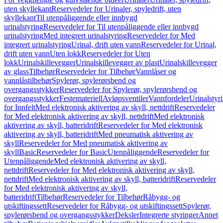
uten skyllekant
Reservedeler for Urinaler, spyledrift, uten
skyllekant
Til utenpåliggende eller innbygd
urinalstyring
Reservedeler for Til utenpåliggende eller innbygd
urinalstyring
Med integrert urinalstyring
Reservedeler for Med
integrert urinalstyring
Urinal, drift uten vann
Reservedeler for Urinal,
drift uten vann
Uten lokk
Reservedeler for Uten
lokk
Urinalskillevegger
Urinalskillevegger av plast
Urinalskillevegger
av glass
Tilbehør
Reservedeler for Tilbehør
Vannlåser og
vannlåstilbehør
Spylerør, spylerørsbend og
overgangsstykker
Reservedeler for Spylerør, spylerørsbend og
overgangsstykker
Festemateriell
Avløpsventiler
Vannfordeler
Urinalstyr
for Innfelt
Med elektronisk aktivering av skyll, nettdrift
Reservedeler
for Med elektronisk aktivering av skyll, nettdrift
Med elektronisk
aktivering av skyll, batteridrift
Reservedeler for Med elektronisk
aktivering av skyll, batteridrift
Med pneumatisk aktivering av
skyll
Reservedeler for Med pneumatisk aktivering av
skyll
Basic
Reservedeler for Basic
Utenpåliggende
Reservedeler for
Utenpåliggende
Med elektronisk aktivering av skyll,
nettdrift
Reservedeler for Med elektronisk aktivering av skyll,
nettdrift
Med elektronisk aktivering av skyll, batteridrift
Reservedeler
for Med elektronisk aktivering av skyll,
batteridrift
Tilbehør
Reservedeler for Tilbehør
Råbygg- og
utskiftingssett
Reservedeler for Råbygg- og utskiftingssett
Spylerør,
spylerørsbend og overgangsstykker
Deksler
Integrerte styringer
Annet