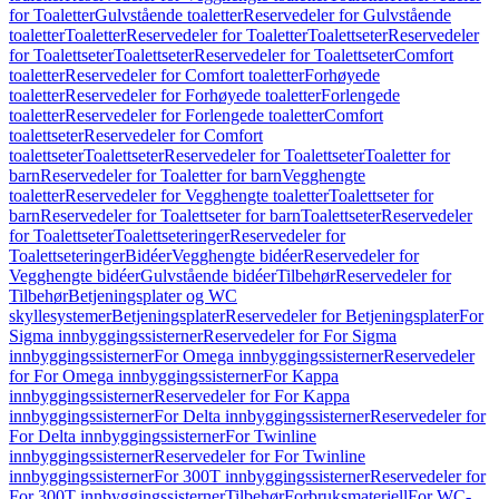
for Toaletter
Gulvstående toaletter
Reservedeler for Gulvstående
toaletter
Toaletter
Reservedeler for Toaletter
Toalettseter
Reservedeler
for Toalettseter
Toalettseter
Reservedeler for Toalettseter
Comfort
toaletter
Reservedeler for Comfort toaletter
Forhøyede
toaletter
Reservedeler for Forhøyede toaletter
Forlengede
toaletter
Reservedeler for Forlengede toaletter
Comfort
toalettseter
Reservedeler for Comfort
toalettseter
Toalettseter
Reservedeler for Toalettseter
Toaletter for
barn
Reservedeler for Toaletter for barn
Vegghengte
toaletter
Reservedeler for Vegghengte toaletter
Toalettseter for
barn
Reservedeler for Toalettseter for barn
Toalettseter
Reservedeler
for Toalettseter
Toalettseteringer
Reservedeler for
Toalettseteringer
Bidéer
Vegghengte bidéer
Reservedeler for
Vegghengte bidéer
Gulvstående bidéer
Tilbehør
Reservedeler for
Tilbehør
Betjeningsplater og WC
skyllesystemer
Betjeningsplater
Reservedeler for Betjeningsplater
For
Sigma innbyggingssisterner
Reservedeler for For Sigma
innbyggingssisterner
For Omega innbyggingssisterner
Reservedeler
for For Omega innbyggingssisterner
For Kappa
innbyggingssisterner
Reservedeler for For Kappa
innbyggingssisterner
For Delta innbyggingssisterner
Reservedeler for
For Delta innbyggingssisterner
For Twinline
innbyggingssisterner
Reservedeler for For Twinline
innbyggingssisterner
For 300T innbyggingssisterner
Reservedeler for
For 300T innbyggingssisterner
Tilbehør
Forbruksmateriell
For WC-