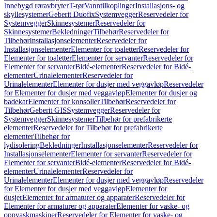
Innebygd røravbryter
T-rør
Vanntilkoplinger
Installasjons- og
skyllesystemer
Geberit Duofix
Systemvegger
Reservedeler for
Systemvegger
Skinnesystemer
Reservedeler for
Skinnesystemer
Bekledninger
Tilbehør
Reservedeler for
Tilbehør
Installasjonselementer
Reservedeler for
Installasjonselementer
Elementer for toaletter
Reservedeler for
Elementer for toaletter
Elementer for servanter
Reservedeler for
Elementer for servanter
Bidé-elementer
Reservedeler for Bidé-
elementer
Urinalelementer
Reservedeler for
Urinalelementer
Elementer for dusjer med veggavløp
Reservedeler
for Elementer for dusjer med veggavløp
Elementer for dusjer og
badekar
Elementer for konsoller
Tilbehør
Reservedeler for
Tilbehør
Geberit GIS
Systemvegger
Reservedeler for
Systemvegger
Skinnesystemer
Tilbehør for prefabrikerte
elementer
Reservedeler for Tilbehør for prefabrikerte
elementer
Tilbehør for
lydisolering
Bekledninger
Installasjonselementer
Reservedeler for
Installasjonselementer
Elementer for servanter
Reservedeler for
Elementer for servanter
Bidé-elementer
Reservedeler for Bidé-
elementer
Urinalelementer
Reservedeler for
Urinalelementer
Elementer for dusjer med veggavløp
Reservedeler
for Elementer for dusjer med veggavløp
Elementer for
dusjer
Elementer for armaturer og apparater
Reservedeler for
Elementer for armaturer og apparater
Elementer for vaske- og
oppvaskmaskiner
Reservedeler for Elementer for vaske- og