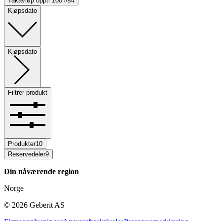
Takavløp oppti 100 l/s
4
Kjøpsdato
Kjøpsdato
Filtrer produkt
Produkter
10
Reservedeler
9
Din nåværende region
Norge
©
2026
Geberit AS