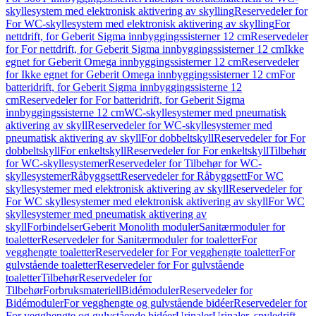
skyllesystem med elektronisk aktivering av skylling
Reservedeler for
For WC-skyllesystem med elektronisk aktivering av skylling
For
nettdrift, for Geberit Sigma innbyggingssisterner 12 cm
Reservedeler
for For nettdrift, for Geberit Sigma innbyggingssisterner 12 cm
Ikke
egnet for Geberit Omega innbyggingssisterner 12 cm
Reservedeler
for Ikke egnet for Geberit Omega innbyggingssisterner 12 cm
For
batteridrift, for Geberit Sigma innbyggingssisterne 12
cm
Reservedeler for For batteridrift, for Geberit Sigma
innbyggingssisterne 12 cm
WC-skyllesystemer med pneumatisk
aktivering av skyll
Reservedeler for WC-skyllesystemer med
pneumatisk aktivering av skyll
For dobbeltskyll
Reservedeler for For
dobbeltskyll
For enkeltskyll
Reservedeler for For enkeltskyll
Tilbehør
for WC-skyllesystemer
Reservedeler for Tilbehør for WC-
skyllesystemer
Råbyggsett
Reservedeler for Råbyggsett
For WC
skyllesystemer med elektronisk aktivering av skyll
Reservedeler for
For WC skyllesystemer med elektronisk aktivering av skyll
For WC
skyllesystemer med pneumatisk aktivering av
skyll
Forbindelser
Geberit Monolith moduler
Sanitærmoduler for
toaletter
Reservedeler for Sanitærmoduler for toaletter
For
vegghengte toaletter
Reservedeler for For vegghengte toaletter
For
gulvstående toaletter
Reservedeler for For gulvstående
toaletter
Tilbehør
Reservedeler for
Tilbehør
Forbruksmateriell
Bidémoduler
Reservedeler for
Bidémoduler
For vegghengte og gulvstående bidéer
Reservedeler for
For vegghengte og gulvstående bidéer
Urinaler
Urinaler, spyledrift,