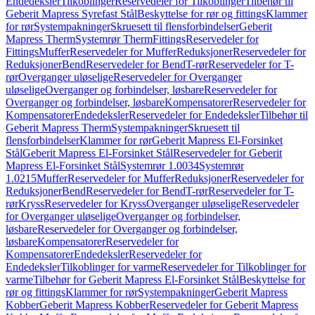
Endedeksler
Tilkoblinger
Reservedeler for Tilkoblinger
Tilbehør til
Geberit Mapress Syrefast Stål
Beskyttelse for rør og fittings
Klammer
for rør
Systempakninger
Skruesett til flensforbindelser
Geberit
Mapress Therm
Systemrør Therm
Fittings
Reservedeler for
Fittings
Muffer
Reservedeler for Muffer
Reduksjoner
Reservedeler for
Reduksjoner
Bend
Reservedeler for Bend
T-rør
Reservedeler for T-
rør
Overganger uløselige
Reservedeler for Overganger
uløselige
Overganger og forbindelser, løsbare
Reservedeler for
Overganger og forbindelser, løsbare
Kompensatorer
Reservedeler for
Kompensatorer
Endedeksler
Reservedeler for Endedeksler
Tilbehør til
Geberit Mapress Therm
Systempakninger
Skruesett til
flensforbindelser
Klammer for rør
Geberit Mapress El-Forsinket
Stål
Geberit Mapress El-Forsinket Stål
Reservedeler for Geberit
Mapress El-Forsinket Stål
Systemrør 1.0034
Systemrør
1.0215
Muffer
Reservedeler for Muffer
Reduksjoner
Reservedeler for
Reduksjoner
Bend
Reservedeler for Bend
T-rør
Reservedeler for T-
rør
Kryss
Reservedeler for Kryss
Overganger uløselige
Reservedeler
for Overganger uløselige
Overganger og forbindelser,
løsbare
Reservedeler for Overganger og forbindelser,
løsbare
Kompensatorer
Reservedeler for
Kompensatorer
Endedeksler
Reservedeler for
Endedeksler
Tilkoblinger for varme
Reservedeler for Tilkoblinger for
varme
Tilbehør for Geberit Mapress El-Forsinket Stål
Beskyttelse for
rør og fittings
Klammer for rør
Systempakninger
Geberit Mapress
Kobber
Geberit Mapress Kobber
Reservedeler for Geberit Mapress