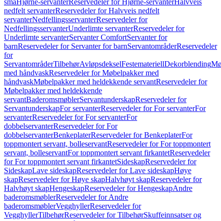
små
Hjørne-servanter
Reservedeler for Hjørne-servanter
Halvveis
nedfelt servanter
Reservedeler for Halvveis nedfelt
servanter
Nedfellingsservanter
Reservedeler for
Nedfellingsservanter
Underlimte servanter
Reservedeler for
Underlimte servanter
Servanter Comfort
Servanter for
barn
Reservedeler for Servanter for barn
Servantområder
Reservedeler
for
Servantområder
Tilbehør
Avløpsdeksel
Festemateriell
Dekorblending
Mø
med håndvask
Reservedeler for Møbelpakker med
håndvask
Møbelpakker med heldekkende servant
Reservedeler for
Møbelpakker med heldekkende
servant
Baderomsmøbler
Servantunderskap
Reservedeler for
Servantunderskap
For servanter
Reservedeler for For servanter
For
servanter
Reservedeler for For servanter
For
dobbelservanter
Reservedeler for For
dobbelservanter
Benkeplater
Reservedeler for Benkeplater
For
toppmontert servant, bolleservant
Reservedeler for For toppmontert
servant, bolleservant
For toppmontert servant firkantet
Reservedeler
for For toppmontert servant firkantet
Sideskap
Reservedeler for
Sideskap
Lave sideskap
Reservedeler for Lave sideskap
Høye
skap
Reservedeler for Høye skap
Halvhøyt skap
Reservedeler for
Halvhøyt skap
Hengeskap
Reservedeler for Hengeskap
Andre
baderomsmøbler
Reservedeler for Andre
baderomsmøbler
Vegghyller
Reservedeler for
Vegghyller
Tilbehør
Reservedeler for Tilbehør
Skuffeinnsatser og