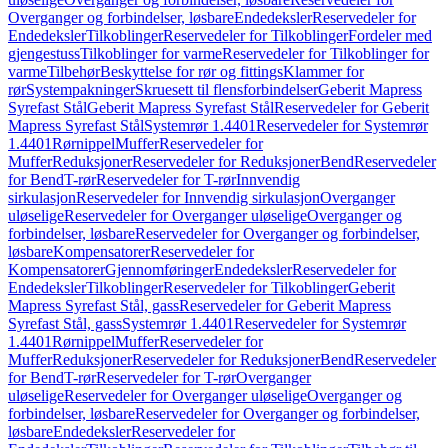
Overganger og forbindelser, løsbare
Endedeksler
Reservedeler for
Endedeksler
Tilkoblinger
Reservedeler for Tilkoblinger
Fordeler med
gjengestuss
Tilkoblinger for varme
Reservedeler for Tilkoblinger for
varme
Tilbehør
Beskyttelse for rør og fittings
Klammer for
rør
Systempakninger
Skruesett til flensforbindelser
Geberit Mapress
Syrefast Stål
Geberit Mapress Syrefast Stål
Reservedeler for Geberit
Mapress Syrefast Stål
Systemrør 1.4401
Reservedeler for Systemrør
1.4401
Rørnippel
Muffer
Reservedeler for
Muffer
Reduksjoner
Reservedeler for Reduksjoner
Bend
Reservedeler
for Bend
T-rør
Reservedeler for T-rør
Innvendig
sirkulasjon
Reservedeler for Innvendig sirkulasjon
Overganger
uløselige
Reservedeler for Overganger uløselige
Overganger og
forbindelser, løsbare
Reservedeler for Overganger og forbindelser,
løsbare
Kompensatorer
Reservedeler for
Kompensatorer
Gjennomføringer
Endedeksler
Reservedeler for
Endedeksler
Tilkoblinger
Reservedeler for Tilkoblinger
Geberit
Mapress Syrefast Stål, gass
Reservedeler for Geberit Mapress
Syrefast Stål, gass
Systemrør 1.4401
Reservedeler for Systemrør
1.4401
Rørnippel
Muffer
Reservedeler for
Muffer
Reduksjoner
Reservedeler for Reduksjoner
Bend
Reservedeler
for Bend
T-rør
Reservedeler for T-rør
Overganger
uløselige
Reservedeler for Overganger uløselige
Overganger og
forbindelser, løsbare
Reservedeler for Overganger og forbindelser,
løsbare
Endedeksler
Reservedeler for