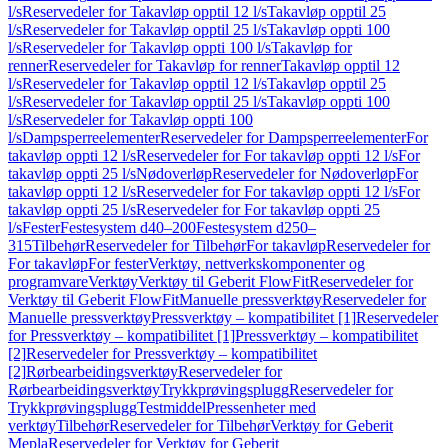
l/s
Reservedeler for Takavløp opptil 12 l/s
Takavløp opptil 25
l/s
Reservedeler for Takavløp opptil 25 l/s
Takavløp oppti 100
l/s
Reservedeler for Takavløp oppti 100 l/s
Takavløp for
renner
Reservedeler for Takavløp for renner
Takavløp opptil 12
l/s
Reservedeler for Takavløp opptil 12 l/s
Takavløp opptil 25
l/s
Reservedeler for Takavløp opptil 25 l/s
Takavløp oppti 100
l/s
Reservedeler for Takavløp oppti 100
l/s
Dampsperreelementer
Reservedeler for Dampsperreelementer
For
takavløp oppti 12 l/s
Reservedeler for For takavløp oppti 12 l/s
For
takavløp oppti 25 l/s
Nødoverløp
Reservedeler for Nødoverløp
For
takavløp oppti 12 l/s
Reservedeler for For takavløp oppti 12 l/s
For
takavløp oppti 25 l/s
Reservedeler for For takavløp oppti 25
l/s
Fester
Festesystem d40–200
Festesystem d250–
315
Tilbehør
Reservedeler for Tilbehør
For takavløp
Reservedeler for
For takavløp
For fester
Verktøy, nettverkskomponenter og
programvare
Verktøy
Verktøy til Geberit FlowFit
Reservedeler for
Verktøy til Geberit FlowFit
Manuelle pressverktøy
Reservedeler for
Manuelle pressverktøy
Pressverktøy – kompatibilitet [1]
Reservedeler
for Pressverktøy – kompatibilitet [1]
Pressverktøy – kompatibilitet
[2]
Reservedeler for Pressverktøy – kompatibilitet
[2]
Rørbearbeidingsverktøy
Reservedeler for
Rørbearbeidingsverktøy
Trykkprøvingsplugg
Reservedeler for
Trykkprøvingsplugg
Testmiddel
Pressenheter med
verktøy
Tilbehør
Reservedeler for Tilbehør
Verktøy for Geberit
Mepla
Reservedeler for Verktøy for Geberit