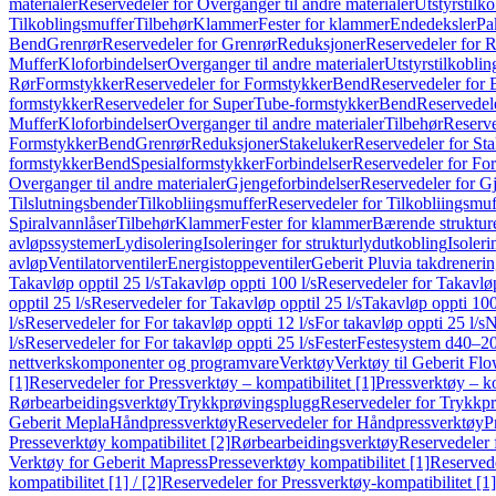
materialer
Reservedeler for Overganger til andre materialer
Utstyrstilko
Tilkoblingsmuffer
Tilbehør
Klammer
Fester for klammer
Endedeksler
Pa
Bend
Grenrør
Reservedeler for Grenrør
Reduksjoner
Reservedeler for 
Muffer
Kloforbindelser
Overganger til andre materialer
Utstyrstilkoblin
Rør
Formstykker
Reservedeler for Formstykker
Bend
Reservedeler for
formstykker
Reservedeler for SuperTube-formstykker
Bend
Reservedel
Muffer
Kloforbindelser
Overganger til andre materialer
Tilbehør
Reserve
Formstykker
Bend
Grenrør
Reduksjoner
Stakeluker
Reservedeler for St
formstykker
Bend
Spesialformstykker
Forbindelser
Reservedeler for For
Overganger til andre materialer
Gjengeforbindelser
Reservedeler for G
Tilslutningsbender
Tilkobliingsmuffer
Reservedeler for Tilkobliingsmuf
Spiralvannlåser
Tilbehør
Klammer
Fester for klammer
Bærende struktur
avløpssystemer
Lydisolering
Isoleringer for strukturlydutkobling
Isoleri
avløp
Ventilatorventiler
Energistoppeventiler
Geberit Pluvia takdreneri
Takavløp opptil 25 l/s
Takavløp oppti 100 l/s
Reservedeler for Takavløp
opptil 25 l/s
Reservedeler for Takavløp opptil 25 l/s
Takavløp oppti 100
l/s
Reservedeler for For takavløp oppti 12 l/s
For takavløp oppti 25 l/s
N
l/s
Reservedeler for For takavløp oppti 25 l/s
Fester
Festesystem d40–2
nettverkskomponenter og programvare
Verktøy
Verktøy til Geberit Flo
[1]
Reservedeler for Pressverktøy – kompatibilitet [1]
Pressverktøy – ko
Rørbearbeidingsverktøy
Trykkprøvingsplugg
Reservedeler for Trykkp
Geberit Mepla
Håndpressverktøy
Reservedeler for Håndpressverktøy
P
Presseverktøy kompatibilitet [2]
Rørbearbeidingsverktøy
Reservedeler 
Verktøy for Geberit Mapress
Presseverktøy kompatibilitet [1]
Reservede
kompatibilitet [1] / [2]
Reservedeler for Pressverktøy-kompatibilitet [1] 