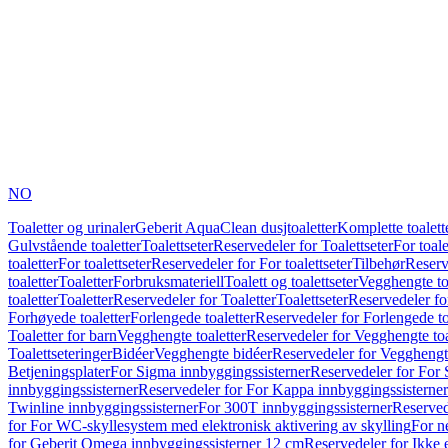
NO
Toaletter og urinaler
Geberit AquaClean dusjtoaletter
Komplette toalett
Gulvstående toaletter
Toalettseter
Reservedeler for Toalettseter
For toale
toaletter
For toalettseter
Reservedeler for For toalettseter
Tilbehør
Reserv
toaletter
Toaletter
Forbruksmateriell
Toalett og toalettseter
Vegghengte to
toaletter
Toaletter
Reservedeler for Toaletter
Toalettseter
Reservedeler for
Forhøyede toaletter
Forlengede toaletter
Reservedeler for Forlengede to
Toaletter for barn
Vegghengte toaletter
Reservedeler for Vegghengte toa
Toalettseteringer
Bidéer
Vegghengte bidéer
Reservedeler for Vegghengt
Betjeningsplater
For Sigma innbyggingssisterner
Reservedeler for For 
innbyggingssisterner
Reservedeler for For Kappa innbyggingssisterner
Twinline innbyggingssisterner
For 300T innbyggingssisterner
Reserved
for For WC-skyllesystem med elektronisk aktivering av skylling
For n
for Geberit Omega innbyggingssisterner 12 cm
Reservedeler for Ikke