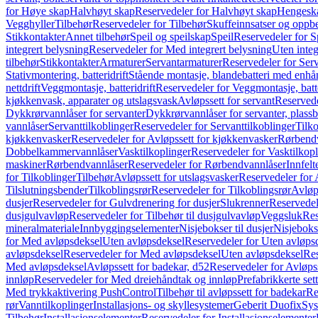
for Høye skap
Halvhøyt skap
Reservedeler for Halvhøyt skap
Hengesk
Vegghyller
Tilbehør
Reservedeler for Tilbehør
Skuffeinnsatser og oppb
Stikkontakter
Annet tilbehør
Speil og speilskap
Speil
Reservedeler for S
integrert belysning
Reservedeler for Med integrert belysning
Uten integ
tilbehør
Stikkontakter
Armaturer
Servantarmaturer
Reservedeler for Ser
Stativmontering, batteridrift
Stående montasje, blandebatteri med enh
nettdrift
Veggmontasje, batteridrift
Reservedeler for Veggmontasje, batte
kjøkkenvask, apparater og utslagsvask
Avløpssett for servant
Reservede
Dykkrørvannlåser for servanter
Dykkrørvannlåser for servanter, plass
vannlåser
Servanttilkoblinger
Reservedeler for Servanttilkoblinger
Tilko
kjøkkenvasker
Reservedeler for Avløpssett for kjøkkenvasker
Rørbend
Dobbelkammervannlåser
Vasktilkoplinger
Reservedeler for Vasktilkop
maskiner
Rørbendvannlåser
Reservedeler for Rørbendvannlåser
Innfelt
for Tilkoblinger
Tilbehør
Avløpssett for utslagsvasker
Reservedeler for 
Tilslutningsbender
Tilkoblingsrør
Reservedeler for Tilkoblingsrør
Avløp
dusjer
Reservedeler for Gulvdrenering for dusjer
Slukrenner
Reservedel
dusjgulvavløp
Reservedeler for Tilbehør til dusjgulvavløp
Veggsluk
Res
mineralmateriale
Innbyggingselementer
Nisjebokser til dusjer
Nisjeboks
for Med avløpsdeksel
Uten avløpsdeksel
Reservedeler for Uten avløps
avløpsdeksel
Reservedeler for Med avløpsdeksel
Uten avløpsdeksel
Res
Med avløpsdeksel
Avløpssett for badekar, d52
Reservedeler for Avløpss
innløp
Reservedeler for Med dreiehåndtak og innløp
Prefabrikkerte set
Med trykkaktivering PushControl
Tilbehør til avløpssett for badekar
Re
rør
Vanntilkoplinger
Installasjons- og skyllesystemer
Geberit Duofix
Sys
Tilbehør
Installasjonselementer
Reservedeler for Installasjonselementer