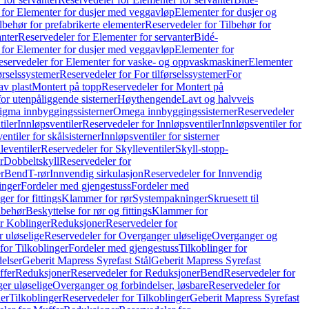
 for Elementer for dusjer med veggavløp
Elementer for dusjer og
lbehør for prefabrikerte elementer
Reservedeler for Tilbehør for
anter
Reservedeler for Elementer for servanter
Bidé-
 for Elementer for dusjer med veggavløp
Elementer for
eservedeler for Elementer for vaske- og oppvaskmaskiner
Elementer
førselssystemer
Reservedeler for For tilførselssystemer
For
av plast
Montert på topp
Reservedeler for Montert på
for utenpåliggende sisterner
Høythengende
Lavt og halvveis
Sigma innbyggingssisterner
Omega innbyggingssisterner
Reservedeler
tiler
Innløpsventiler
Reservedeler for Innløpsventiler
Innløpsventiler for
ntiler for skålsisterner
Innløpsventiler for sisterner
leventiler
Reservedeler for Skylleventiler
Skyll-stopp-
r
Dobbeltskyll
Reservedeler for
r
Bend
T-rør
Innvendig sirkulasjon
Reservedeler for Innvendig
inger
Fordeler med gjengestuss
Fordeler med
ger for fittings
Klammer for rør
Systempakninger
Skruesett til
lbehør
Beskyttelse for rør og fittings
Klammer for
or Koblinger
Reduksjoner
Reservedeler for
 uløselige
Reservedeler for Overganger uløselige
Overganger og
for Tilkoblinger
Fordeler med gjengestuss
Tilkoblinger for
delser
Geberit Mapress Syrefast Stål
Geberit Mapress Syrefast
ffer
Reduksjoner
Reservedeler for Reduksjoner
Bend
Reservedeler for
er uløselige
Overganger og forbindelser, løsbare
Reservedeler for
er
Tilkoblinger
Reservedeler for Tilkoblinger
Geberit Mapress Syrefast