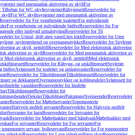
ystemer med pneumatisk aktivering av skyll
For
r Tilbehør for WC-skyllesystemer
Råbyggsett
Reservedeler for
 skyll
For WC skyllesystemer med pneumatisk aktivering av
Reservedeler for For vegghengte toaletter
For gulvstående
uler
For vegghengte og gulvstående bidéer
Reservedeler for For
iggende eller innbygd urinalstyring
Reservedeler for Til
edeler for Urinal, drift uten vann
Uten lokk
Reservedeler for Uten
pylerør, spylerørsbend og overgangsstykker
Reservedeler for Spylerør,
ivering av skyll, nettdrift
Reservedeler for Med elektronisk aktivering
sk aktivering av skyll
Reservedeler for Med pneumatisk aktivering av
r Med elektronisk aktivering av skyll, nettdrift
Med elektronisk
tskiftingssett
Reservedeler for Råbygg- og utskiftingssett
Spylerør,
og bidéer
Avløpssett for toaletter og utslagsvasker
Reservedeler for
srør
Reservedeler for Tilkoblingsrør
Tilkoblingssett
Reservedeler for
ringer og dekkapper
Overgangsstykker og koblingsdeler
Avløpssett for
ser
Innfelte vannlåser
Reservedeler for Innfelte
lser
Tilkoblingsrør
Reservedeler for
slutningsbender
Deksler
Tilkoblinger
Pakninger
Sveiseender
Reservedeler
anter
Reservedeler for Møbelservanter
Toppmonterte
vanter
Halvveis nedfelt servanter
Reservedeler for Halvveis nedfelt
fort
Servanter for barn
Reservedeler for Servanter for
dvask
Reservedeler for Møbelpakker med håndvask
Møbelpakker med
erskap
For servanter
Reservedeler for For servanter
For
 toppmontert servant, bolleservant
Reservedeler for For toppmontert
ve sideskap
Reservedeler for Lave sideskap
Høye skap
Reservedeler