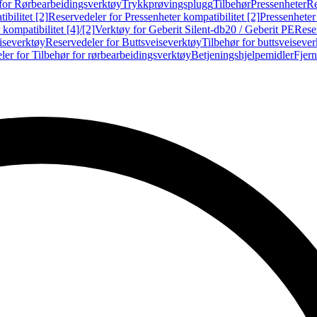
for Rørbearbeidingsverktøy
Trykkprøvingsplugg
Tilbehør
Pressenheter
Re
ibilitet [2]
Reservedeler for Pressenheter kompatibilitet [2]
Pressenheter
kompatibilitet [4]/[2]
Verktøy for Geberit Silent-db20 / Geberit PE
Reser
iseverktøy
Reservedeler for Buttsveiseverktøy
Tilbehør for buttsveiseve
ler for Tilbehør for rørbearbeidingsverktøy
Betjeningshjelpemidler
Fjern