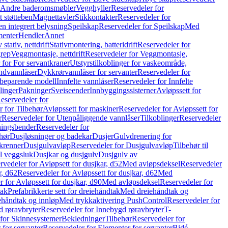
r Andre baderomsmøbler
Vegghyller
Reservedeler for
t støtteben
Magnettavler
Stikkontakter
Reservedeler for
n integrert belysning
Speilskap
Reservedeler for Speilskap
Med
menter
Hendler
Annet
tativ, nettdrift
Stativmontering, batteridrift
Reservedeler for
grep
Veggmontasje, nettdrift
Reservedeler for Veggmontasje,
 for For servantkraner
Utstyrstilkoblinger for vaskeområde,
ndvannlåser
Dykkrørvannlåser for servanter
Reservedeler for
ssbeparende modell
Innfelte vannlåser
Reservedeler for Innfelte
linger
Pakninger
Sveiseender
Innbyggingssisterner
Avløpssett for
eservedeler for
r for Tilbehør
Avløpssett for maskiner
Reservedeler for Avløpssett for
r
Reservedeler for Utenpåliggende vannlåser
Tilkoblinger
Reservedeler
tningsbender
Reservedeler for
hør
Dusjløsninger og badekar
Dusjer
Gulvdrenering for
ukrenner
Dusjgulvavløp
Reservedeler for Dusjgulvavløp
Tilbehør til
il veggsluk
Dusjkar og dusjgulv
Dusjgulv av
rvedeler for Avløpsett for dusjkar, d52
Med avløpsdeksel
Reservedeler
r, d62
Reservedeler for Avløpssett for dusjkar, d62
Med
 for Avløpssett for dusjkar, d90
Med avløpsdeksel
Reservedeler for
tak
Prefabrikkerte sett for dreiehåndtak
Med dreiehåndtak og
iehåndtak og innløp
Med trykkaktivering PushControl
Reservedeler for
 røravbryter
Reservedeler for Innebygd røravbryter
T-
 for Skinnesystemer
Bekledninger
Tilbehør
Reservedeler for
 for servanter
Reservedeler for Elementer for servanter
Bidé-