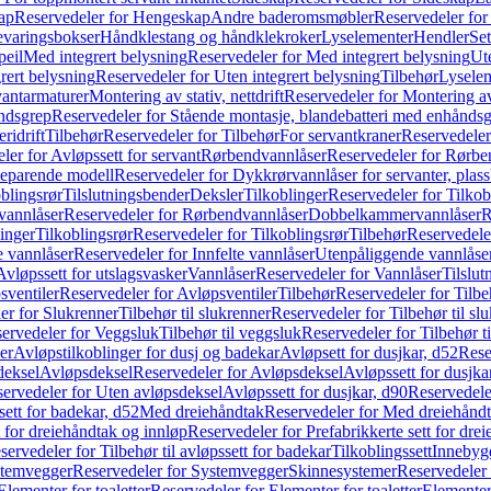
ap
Reservedeler for Hengeskap
Andre baderomsmøbler
Reservedeler fo
evaringsbokser
Håndklestang og håndklekroker
Lyselementer
Hendler
Set
peil
Med integrert belysning
Reservedeler for Med integrert belysning
Ute
rert belysning
Reservedeler for Uten integrert belysning
Tilbehør
Lysele
vantarmaturer
Montering av stativ, nettdrift
Reservedeler for Montering av s
åndsgrep
Reservedeler for Stående montasje, blandebatteri med enhånds
ridrift
Tilbehør
Reservedeler for Tilbehør
For servantkraner
Reservedeler
ler for Avløpssett for servant
Rørbendvannlåser
Reservedeler for Rørbe
beparende modell
Reservedeler for Dykkrørvannlåser for servanter, pla
blingsrør
Tilslutningsbender
Deksler
Tilkoblinger
Reservedeler for Tilkob
vannlåser
Reservedeler for Rørbendvannlåser
Dobbelkammervannlåser
R
linger
Tilkoblingsrør
Reservedeler for Tilkoblingsrør
Tilbehør
Reservedele
e vannlåser
Reservedeler for Innfelte vannlåser
Utenpåliggende vannlåse
Avløpssett for utslagsvasker
Vannlåser
Reservedeler for Vannlåser
Tilslu
sventiler
Reservedeler for Avløpsventiler
Tilbehør
Reservedeler for Tilbe
er for Slukrenner
Tilbehør til slukrenner
Reservedeler for Tilbehør til sl
ervedeler for Veggsluk
Tilbehør til veggsluk
Reservedeler for Tilbehør t
er
Avløpstilkoblinger for dusj og badekar
Avløpsett for dusjkar, d52
Rese
deksel
Avløpsdeksel
Reservedeler for Avløpsdeksel
Avløpssett for dusjka
ervedeler for Uten avløpsdeksel
Avløpssett for dusjkar, d90
Reservedeler
ett for badekar, d52
Med dreiehåndtak
Reservedeler for Med dreiehånd
t for dreiehåndtak og innløp
Reservedeler for Prefabrikkerte sett for dre
servedeler for Tilbehør til avløpssett for badekar
Tilkoblingssett
Innebygd
temvegger
Reservedeler for Systemvegger
Skinnesystemer
Reservedeler
Elementer for toaletter
Reservedeler for Elementer for toaletter
Elementer