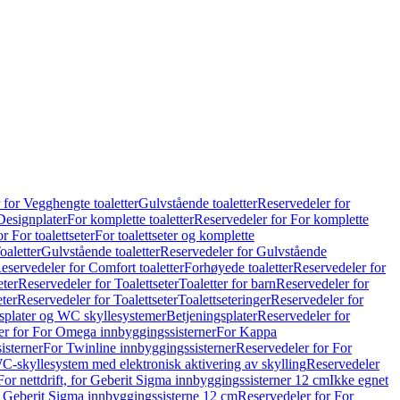
 for Vegghengte toaletter
Gulvstående toaletter
Reservedeler for
Designplater
For komplette toaletter
Reservedeler for For komplette
r For toalettseter
For toalettseter og komplette
oaletter
Gulvstående toaletter
Reservedeler for Gulvstående
eservedeler for Comfort toaletter
Forhøyede toaletter
Reservedeler for
eter
Reservedeler for Toalettseter
Toaletter for barn
Reservedeler for
eter
Reservedeler for Toalettseter
Toalettseteringer
Reservedeler for
splater og WC skyllesystemer
Betjeningsplater
Reservedeler for
er for For Omega innbyggingssisterner
For Kappa
isterner
For Twinline innbyggingssisterner
Reservedeler for For
C-skyllesystem med elektronisk aktivering av skylling
Reservedeler
For nettdrift, for Geberit Sigma innbyggingssisterner 12 cm
Ikke egnet
for Geberit Sigma innbyggingssisterne 12 cm
Reservedeler for For