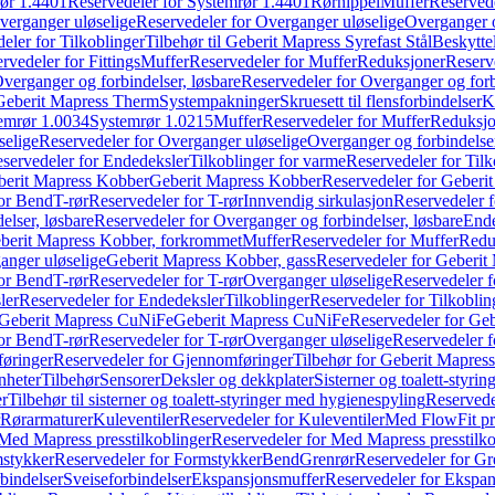
ør 1.4401
Reservedeler for Systemrør 1.4401
Rørnippel
Muffer
Reservede
verganger uløselige
Reservedeler for Overganger uløselige
Overganger o
eler for Tilkoblinger
Tilbehør til Geberit Mapress Syrefast Stål
Beskyttel
rvedeler for Fittings
Muffer
Reservedeler for Muffer
Reduksjoner
Reserv
verganger og forbindelser, løsbare
Reservedeler for Overganger og forb
 Geberit Mapress Therm
Systempakninger
Skruesett til flensforbindelser
K
emrør 1.0034
Systemrør 1.0215
Muffer
Reservedeler for Muffer
Reduksjo
selige
Reservedeler for Overganger uløselige
Overganger og forbindelser
servedeler for Endedeksler
Tilkoblinger for varme
Reservedeler for Tilk
berit Mapress Kobber
Geberit Mapress Kobber
Reservedeler for Geberi
for Bend
T-rør
Reservedeler for T-rør
Innvendig sirkulasjon
Reservedeler f
elser, løsbare
Reservedeler for Overganger og forbindelser, løsbare
Ende
eberit Mapress Kobber, forkrommet
Muffer
Reservedeler for Muffer
Redu
anger uløselige
Geberit Mapress Kobber, gass
Reservedeler for Geberit
for Bend
T-rør
Reservedeler for T-rør
Overganger uløselige
Reservedeler f
ler
Reservedeler for Endedeksler
Tilkoblinger
Reservedeler for Tilkoblin
Geberit Mapress CuNiFe
Geberit Mapress CuNiFe
Reservedeler for Ge
for Bend
T-rør
Reservedeler for T-rør
Overganger uløselige
Reservedeler f
øringer
Reservedeler for Gjennomføringer
Tilbehør for Geberit Mapre
nheter
Tilbehør
Sensorer
Deksler og dekkplater
Sisterner og toalett-styri
er
Tilbehør til sisterner og toalett-styringer med hygienespyling
Reservedel
Rørarmaturer
Kuleventiler
Reservedeler for Kuleventiler
Med FlowFit pr
Med Mapress presstilkoblinger
Reservedeler for Med Mapress presstilko
stykker
Reservedeler for Formstykker
Bend
Grenrør
Reservedeler for Gr
bindelser
Sveiseforbindelser
Ekspansjonsmuffer
Reservedeler for Ekspa