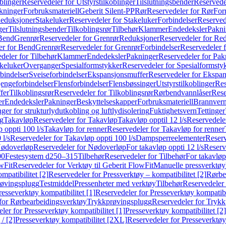
blinger
Reservedeler for Utstyrstilkoblinger
Tilslutningsbender
Reservedel
kninger
Forbruksmateriell
Geberit Silent-PP
Rør
Reservedeler for Rør
For
Reduksjoner
Stakeluker
Reservedeler for Stakeluker
Forbindelser
Reserved
ger
Tilslutningsbender
Tilkoblingsrør
Tilbehør
Klammer
Endedeksler
Pakni
 Bend
Grenrør
Reservedeler for Grenrør
Reduksjoner
Reservedeler for Re
er for Bend
Grenrør
Reservedeler for Grenrør
Forbindelser
Reservedeler f
deler for Tilbehør
Klammer
Endedeksler
Pakninger
Reservedeler for Pak
akeluker
Overganger
Spesialformstykker
Reservedeler for Spesialformsty
bindelser
Sveiseforbindelser
Ekspansjonsmuffer
Reservedeler for Ekspa
jengeforbindelser
Flensforbindelser
Flensbøssinger
Utstyrstilkoblinger
Res
fer
Tilkoblingsrør
Reservedeler for Tilkoblingsrør
Rørbendvannlåser
Rese
er
Endedeksler
Pakninger
Beskyttelseskapper
Forbruksmateriell
Brannvern,
nger for strukturlydutkobling og luftlydisolering
Fuktighetsvern
Tettinger
ng
Takavløp
Reservedeler for Takavløp
Takavløp opptil 12 l/s
Reservedeler
 oppti 100 l/s
Takavløp for renner
Reservedeler for Takavløp for renner
 l/s
Reservedeler for Takavløp oppti 100 l/s
Dampsperreelementer
Reserv
ødoverløp
Reservedeler for Nødoverløp
For takavløp oppti 12 l/s
Reserve
00
Festesystem d250–315
Tilbehør
Reservedeler for Tilbehør
For takavløp
wFit
Reservedeler for Verktøy til Geberit FlowFit
Manuelle pressverktøy
mpatibilitet [2]
Reservedeler for Pressverktøy – kompatibilitet [2]
Rørbe
røvingsplugg
Testmiddel
Pressenheter med verktøy
Tilbehør
Reservedeler 
resseverktøy kompatibilitet [1]
Reservedeler for Presseverktøy kompatibil
for Rørbearbeidingsverktøy
Trykkprøvingsplugg
Reservedeler for Tryk
ler for Presseverktøy kompatibilitet [1]
Presseverktøy kompatibilitet [2]
/ [2]
Presseverktøy kompatibilitet [2XL]
Reservedeler for Presseverktøy