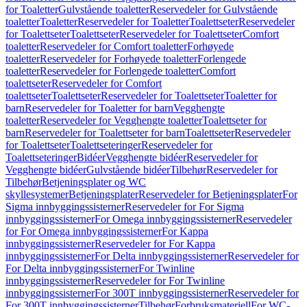
for Toaletter
Gulvstående toaletter
Reservedeler for Gulvstående
toaletter
Toaletter
Reservedeler for Toaletter
Toalettseter
Reservedeler
for Toalettseter
Toalettseter
Reservedeler for Toalettseter
Comfort
toaletter
Reservedeler for Comfort toaletter
Forhøyede
toaletter
Reservedeler for Forhøyede toaletter
Forlengede
toaletter
Reservedeler for Forlengede toaletter
Comfort
toalettseter
Reservedeler for Comfort
toalettseter
Toalettseter
Reservedeler for Toalettseter
Toaletter for
barn
Reservedeler for Toaletter for barn
Vegghengte
toaletter
Reservedeler for Vegghengte toaletter
Toalettseter for
barn
Reservedeler for Toalettseter for barn
Toalettseter
Reservedeler
for Toalettseter
Toalettseteringer
Reservedeler for
Toalettseteringer
Bidéer
Vegghengte bidéer
Reservedeler for
Vegghengte bidéer
Gulvstående bidéer
Tilbehør
Reservedeler for
Tilbehør
Betjeningsplater og WC
skyllesystemer
Betjeningsplater
Reservedeler for Betjeningsplater
For
Sigma innbyggingssisterner
Reservedeler for For Sigma
innbyggingssisterner
For Omega innbyggingssisterner
Reservedeler
for For Omega innbyggingssisterner
For Kappa
innbyggingssisterner
Reservedeler for For Kappa
innbyggingssisterner
For Delta innbyggingssisterner
Reservedeler for
For Delta innbyggingssisterner
For Twinline
innbyggingssisterner
Reservedeler for For Twinline
innbyggingssisterner
For 300T innbyggingssisterner
Reservedeler for
For 300T innbyggingssisterner
Tilbehør
Forbruksmateriell
For WC-