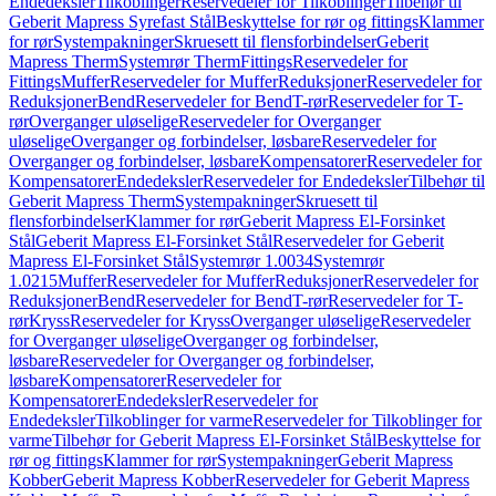
Endedeksler
Tilkoblinger
Reservedeler for Tilkoblinger
Tilbehør til
Geberit Mapress Syrefast Stål
Beskyttelse for rør og fittings
Klammer
for rør
Systempakninger
Skruesett til flensforbindelser
Geberit
Mapress Therm
Systemrør Therm
Fittings
Reservedeler for
Fittings
Muffer
Reservedeler for Muffer
Reduksjoner
Reservedeler for
Reduksjoner
Bend
Reservedeler for Bend
T-rør
Reservedeler for T-
rør
Overganger uløselige
Reservedeler for Overganger
uløselige
Overganger og forbindelser, løsbare
Reservedeler for
Overganger og forbindelser, løsbare
Kompensatorer
Reservedeler for
Kompensatorer
Endedeksler
Reservedeler for Endedeksler
Tilbehør til
Geberit Mapress Therm
Systempakninger
Skruesett til
flensforbindelser
Klammer for rør
Geberit Mapress El-Forsinket
Stål
Geberit Mapress El-Forsinket Stål
Reservedeler for Geberit
Mapress El-Forsinket Stål
Systemrør 1.0034
Systemrør
1.0215
Muffer
Reservedeler for Muffer
Reduksjoner
Reservedeler for
Reduksjoner
Bend
Reservedeler for Bend
T-rør
Reservedeler for T-
rør
Kryss
Reservedeler for Kryss
Overganger uløselige
Reservedeler
for Overganger uløselige
Overganger og forbindelser,
løsbare
Reservedeler for Overganger og forbindelser,
løsbare
Kompensatorer
Reservedeler for
Kompensatorer
Endedeksler
Reservedeler for
Endedeksler
Tilkoblinger for varme
Reservedeler for Tilkoblinger for
varme
Tilbehør for Geberit Mapress El-Forsinket Stål
Beskyttelse for
rør og fittings
Klammer for rør
Systempakninger
Geberit Mapress
Kobber
Geberit Mapress Kobber
Reservedeler for Geberit Mapress