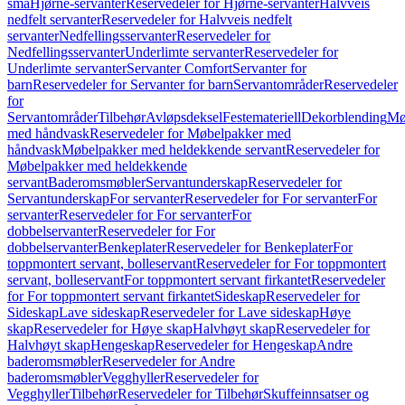
små
Hjørne-servanter
Reservedeler for Hjørne-servanter
Halvveis
nedfelt servanter
Reservedeler for Halvveis nedfelt
servanter
Nedfellingsservanter
Reservedeler for
Nedfellingsservanter
Underlimte servanter
Reservedeler for
Underlimte servanter
Servanter Comfort
Servanter for
barn
Reservedeler for Servanter for barn
Servantområder
Reservedeler
for
Servantområder
Tilbehør
Avløpsdeksel
Festemateriell
Dekorblending
Mø
med håndvask
Reservedeler for Møbelpakker med
håndvask
Møbelpakker med heldekkende servant
Reservedeler for
Møbelpakker med heldekkende
servant
Baderomsmøbler
Servantunderskap
Reservedeler for
Servantunderskap
For servanter
Reservedeler for For servanter
For
servanter
Reservedeler for For servanter
For
dobbelservanter
Reservedeler for For
dobbelservanter
Benkeplater
Reservedeler for Benkeplater
For
toppmontert servant, bolleservant
Reservedeler for For toppmontert
servant, bolleservant
For toppmontert servant firkantet
Reservedeler
for For toppmontert servant firkantet
Sideskap
Reservedeler for
Sideskap
Lave sideskap
Reservedeler for Lave sideskap
Høye
skap
Reservedeler for Høye skap
Halvhøyt skap
Reservedeler for
Halvhøyt skap
Hengeskap
Reservedeler for Hengeskap
Andre
baderomsmøbler
Reservedeler for Andre
baderomsmøbler
Vegghyller
Reservedeler for
Vegghyller
Tilbehør
Reservedeler for Tilbehør
Skuffeinnsatser og