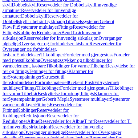
skyll
Dobbeltskyll
Reservedeler for Dobbeltskyll
Innvendige
armaturer
Reservedeler for Innvendige
armaturer
Dobbeltskyll
Reservedeler for
Dobbeltskyll
Tilbehør
Trykknapp
Tilførselssystemer
Geberit
FlowFit
Systemrør multilayer
Fittings
Reservedeler for
Fittings
Koblinger
Reduksjoner
Bend
T-rør
Innvendig
sirkulasjon
Reservedeler for Innvendig sirkulasjon
Overganger
uløselige
Overganger og forbindelser, løsbare
Reservedeler for
Overganger og forbindelser,
løsbare
Endedeksler
Tilkoblinger
Fordeler med gjengestuss
Fordeler
med presstilkobling
Overgangsstykker og tilkoblinger for
varmeelement, løsbare
Tilkoblinger for varme
Tilbehør
Beskyttelse for
rør og fittings
Tetninger for fittings
Klammer for
rør
Systempakninger
Skruesett til
flensforbindelser
Forbruksmateriell
Geberit PushFit
Systemrør
multilayer
Fittings
Tilkoblinger
Fordeler med gjengestuss
Tilkoblinger
for varme
Tilbehør
Beskyttelse for rør og fittings
Klammer for
rør
Systempakninger
Geberit Mepla
Systemrør multilayer
Systemrør
varme multilayer
Fittings
Reservedeler for
Fittings
Koblinger
Reservedeler for
Koblinger
Reduksjoner
Reservedeler for
Reduksjoner
Albue
Reservedeler for Albue
T-rør
Reservedeler for T-
rør
Innvendig sirkulasjon
Reservedeler for Innvendig
sirkulasjon
Overganger uløselige
Reservedeler for Overganger
uløselige
Overganger og forbindelser, løsbare
Reservedeler for