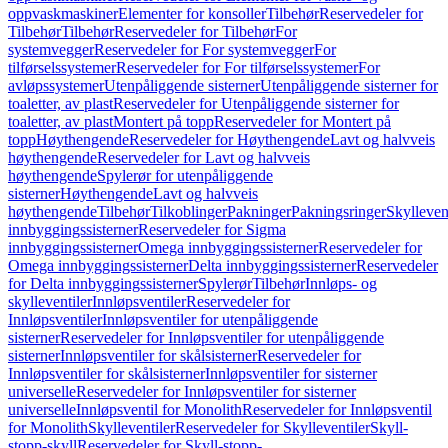
oppvaskmaskiner
Elementer for konsoller
Tilbehør
Reservedeler for
Tilbehør
Tilbehør
Reservedeler for Tilbehør
For
systemvegger
Reservedeler for For systemvegger
For
tilførselssystemer
Reservedeler for For tilførselssystemer
For
avløpssystemer
Utenpåliggende sisterner
Utenpåliggende sisterner for
toaletter, av plast
Reservedeler for Utenpåliggende sisterner for
toaletter, av plast
Montert på topp
Reservedeler for Montert på
topp
Høythengende
Reservedeler for Høythengende
Lavt og halvveis
høythengende
Reservedeler for Lavt og halvveis
høythengende
Spylerør for utenpåliggende
sisterner
Høythengende
Lavt og halvveis
høythengende
Tilbehør
Tilkoblinger
Pakninger
Pakningsringer
Skylleven
innbyggingssisterner
Reservedeler for Sigma
innbyggingssisterner
Omega innbyggingssisterner
Reservedeler for
Omega innbyggingssisterner
Delta innbyggingssisterner
Reservedeler
for Delta innbyggingssisterner
Spylerør
Tilbehør
Innløps- og
skylleventiler
Innløpsventiler
Reservedeler for
Innløpsventiler
Innløpsventiler for utenpåliggende
sisterner
Reservedeler for Innløpsventiler for utenpåliggende
sisterner
Innløpsventiler for skålsisterner
Reservedeler for
Innløpsventiler for skålsisterner
Innløpsventiler for sisterner
universelle
Reservedeler for Innløpsventiler for sisterner
universelle
Innløpsventil for Monolith
Reservedeler for Innløpsventil
for Monolith
Skylleventiler
Reservedeler for Skylleventiler
Skyll-
stopp-skyll
Reservedeler for Skyll-stopp-