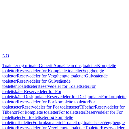
NO
Toaletter og urinaler
Geberit AquaClean dusjtoaletter
Komplette
toaletter
Reservedeler for Komplette toaletter
Vegghengte
toaletter
Reservedeler for Vegghengte toaletter
Gulvstående
toaletter
Reservedeler for Gulvstående
toaletter
Toalettseter
Reservedeler for Toalettseter
For
toalettskåler
Reservedeler for For
toalettskåler
Designplater
Reservedeler for Designplater
For komplette
toaletter
Reservedeler for For komplette toaletter
For
toalettseter
Reservedeler for For toalettseter
Tilbehør
Reservedeler for
Tilbehør
For komplette toaletter
For toalettseter
Reservedeler for For
toalettseter
For toalettseter og komplette
toaletter
Toaletter
Forbruksmateriell
Toalett og toalettseter
Vegghengte
toaletter
Reservedeler for Vegghengte toaletter
Toaletter
Reservedeler