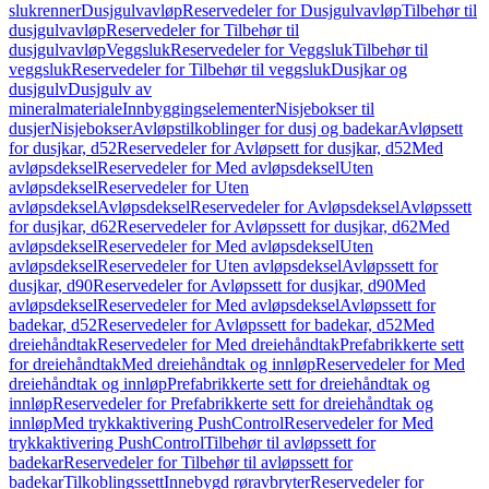
slukrenner
Dusjgulvavløp
Reservedeler for Dusjgulvavløp
Tilbehør til
dusjgulvavløp
Reservedeler for Tilbehør til
dusjgulvavløp
Veggsluk
Reservedeler for Veggsluk
Tilbehør til
veggsluk
Reservedeler for Tilbehør til veggsluk
Dusjkar og
dusjgulv
Dusjgulv av
mineralmateriale
Innbyggingselementer
Nisjebokser til
dusjer
Nisjebokser
Avløpstilkoblinger for dusj og badekar
Avløpsett
for dusjkar, d52
Reservedeler for Avløpsett for dusjkar, d52
Med
avløpsdeksel
Reservedeler for Med avløpsdeksel
Uten
avløpsdeksel
Reservedeler for Uten
avløpsdeksel
Avløpsdeksel
Reservedeler for Avløpsdeksel
Avløpssett
for dusjkar, d62
Reservedeler for Avløpssett for dusjkar, d62
Med
avløpsdeksel
Reservedeler for Med avløpsdeksel
Uten
avløpsdeksel
Reservedeler for Uten avløpsdeksel
Avløpssett for
dusjkar, d90
Reservedeler for Avløpssett for dusjkar, d90
Med
avløpsdeksel
Reservedeler for Med avløpsdeksel
Avløpssett for
badekar, d52
Reservedeler for Avløpssett for badekar, d52
Med
dreiehåndtak
Reservedeler for Med dreiehåndtak
Prefabrikkerte sett
for dreiehåndtak
Med dreiehåndtak og innløp
Reservedeler for Med
dreiehåndtak og innløp
Prefabrikkerte sett for dreiehåndtak og
innløp
Reservedeler for Prefabrikkerte sett for dreiehåndtak og
innløp
Med trykkaktivering PushControl
Reservedeler for Med
trykkaktivering PushControl
Tilbehør til avløpssett for
badekar
Reservedeler for Tilbehør til avløpssett for
badekar
Tilkoblingssett
Innebygd røravbryter
Reservedeler for