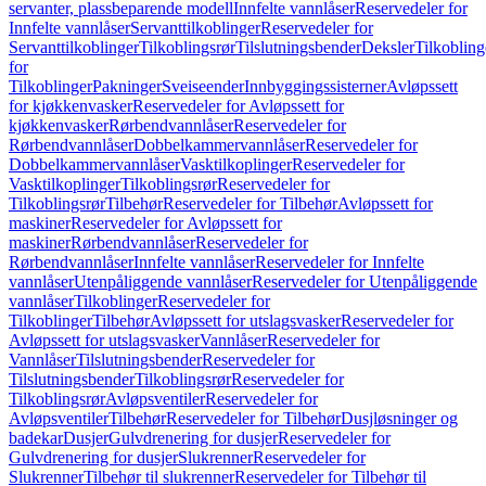
servanter, plassbeparende modell
Innfelte vannlåser
Reservedeler for
Innfelte vannlåser
Servanttilkoblinger
Reservedeler for
Servanttilkoblinger
Tilkoblingsrør
Tilslutningsbender
Deksler
Tilkobling
for
Tilkoblinger
Pakninger
Sveiseender
Innbyggingssisterner
Avløpssett
for kjøkkenvasker
Reservedeler for Avløpssett for
kjøkkenvasker
Rørbendvannlåser
Reservedeler for
Rørbendvannlåser
Dobbelkammervannlåser
Reservedeler for
Dobbelkammervannlåser
Vasktilkoplinger
Reservedeler for
Vasktilkoplinger
Tilkoblingsrør
Reservedeler for
Tilkoblingsrør
Tilbehør
Reservedeler for Tilbehør
Avløpssett for
maskiner
Reservedeler for Avløpssett for
maskiner
Rørbendvannlåser
Reservedeler for
Rørbendvannlåser
Innfelte vannlåser
Reservedeler for Innfelte
vannlåser
Utenpåliggende vannlåser
Reservedeler for Utenpåliggende
vannlåser
Tilkoblinger
Reservedeler for
Tilkoblinger
Tilbehør
Avløpssett for utslagsvasker
Reservedeler for
Avløpssett for utslagsvasker
Vannlåser
Reservedeler for
Vannlåser
Tilslutningsbender
Reservedeler for
Tilslutningsbender
Tilkoblingsrør
Reservedeler for
Tilkoblingsrør
Avløpsventiler
Reservedeler for
Avløpsventiler
Tilbehør
Reservedeler for Tilbehør
Dusjløsninger og
badekar
Dusjer
Gulvdrenering for dusjer
Reservedeler for
Gulvdrenering for dusjer
Slukrenner
Reservedeler for
Slukrenner
Tilbehør til slukrenner
Reservedeler for Tilbehør til