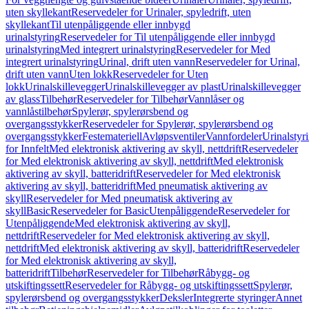
uten skyllekant
Reservedeler for Urinaler, spyledrift, uten
skyllekant
Til utenpåliggende eller innbygd
urinalstyring
Reservedeler for Til utenpåliggende eller innbygd
urinalstyring
Med integrert urinalstyring
Reservedeler for Med
integrert urinalstyring
Urinal, drift uten vann
Reservedeler for Urinal,
drift uten vann
Uten lokk
Reservedeler for Uten
lokk
Urinalskillevegger
Urinalskillevegger av plast
Urinalskillevegger
av glass
Tilbehør
Reservedeler for Tilbehør
Vannlåser og
vannlåstilbehør
Spylerør, spylerørsbend og
overgangsstykker
Reservedeler for Spylerør, spylerørsbend og
overgangsstykker
Festemateriell
Avløpsventiler
Vannfordeler
Urinalstyr
for Innfelt
Med elektronisk aktivering av skyll, nettdrift
Reservedeler
for Med elektronisk aktivering av skyll, nettdrift
Med elektronisk
aktivering av skyll, batteridrift
Reservedeler for Med elektronisk
aktivering av skyll, batteridrift
Med pneumatisk aktivering av
skyll
Reservedeler for Med pneumatisk aktivering av
skyll
Basic
Reservedeler for Basic
Utenpåliggende
Reservedeler for
Utenpåliggende
Med elektronisk aktivering av skyll,
nettdrift
Reservedeler for Med elektronisk aktivering av skyll,
nettdrift
Med elektronisk aktivering av skyll, batteridrift
Reservedeler
for Med elektronisk aktivering av skyll,
batteridrift
Tilbehør
Reservedeler for Tilbehør
Råbygg- og
utskiftingssett
Reservedeler for Råbygg- og utskiftingssett
Spylerør,
spylerørsbend og overgangsstykker
Deksler
Integrerte styringer
Annet