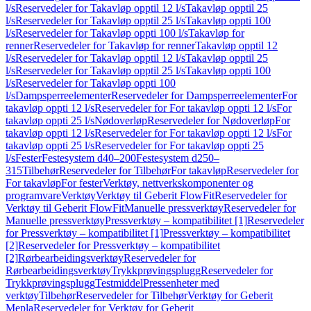
l/s
Reservedeler for Takavløp opptil 12 l/s
Takavløp opptil 25
l/s
Reservedeler for Takavløp opptil 25 l/s
Takavløp oppti 100
l/s
Reservedeler for Takavløp oppti 100 l/s
Takavløp for
renner
Reservedeler for Takavløp for renner
Takavløp opptil 12
l/s
Reservedeler for Takavløp opptil 12 l/s
Takavløp opptil 25
l/s
Reservedeler for Takavløp opptil 25 l/s
Takavløp oppti 100
l/s
Reservedeler for Takavløp oppti 100
l/s
Dampsperreelementer
Reservedeler for Dampsperreelementer
For
takavløp oppti 12 l/s
Reservedeler for For takavløp oppti 12 l/s
For
takavløp oppti 25 l/s
Nødoverløp
Reservedeler for Nødoverløp
For
takavløp oppti 12 l/s
Reservedeler for For takavløp oppti 12 l/s
For
takavløp oppti 25 l/s
Reservedeler for For takavløp oppti 25
l/s
Fester
Festesystem d40–200
Festesystem d250–
315
Tilbehør
Reservedeler for Tilbehør
For takavløp
Reservedeler for
For takavløp
For fester
Verktøy, nettverkskomponenter og
programvare
Verktøy
Verktøy til Geberit FlowFit
Reservedeler for
Verktøy til Geberit FlowFit
Manuelle pressverktøy
Reservedeler for
Manuelle pressverktøy
Pressverktøy – kompatibilitet [1]
Reservedeler
for Pressverktøy – kompatibilitet [1]
Pressverktøy – kompatibilitet
[2]
Reservedeler for Pressverktøy – kompatibilitet
[2]
Rørbearbeidingsverktøy
Reservedeler for
Rørbearbeidingsverktøy
Trykkprøvingsplugg
Reservedeler for
Trykkprøvingsplugg
Testmiddel
Pressenheter med
verktøy
Tilbehør
Reservedeler for Tilbehør
Verktøy for Geberit
Mepla
Reservedeler for Verktøy for Geberit