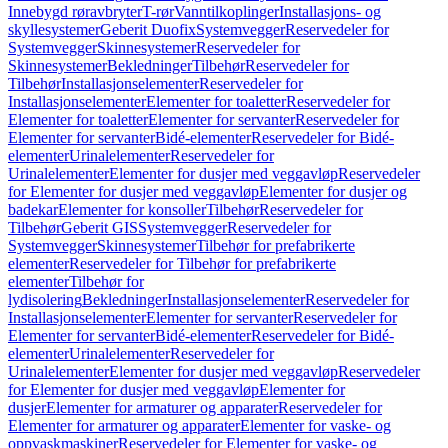
Innebygd røravbryter
T-rør
Vanntilkoplinger
Installasjons- og
skyllesystemer
Geberit Duofix
Systemvegger
Reservedeler for
Systemvegger
Skinnesystemer
Reservedeler for
Skinnesystemer
Bekledninger
Tilbehør
Reservedeler for
Tilbehør
Installasjonselementer
Reservedeler for
Installasjonselementer
Elementer for toaletter
Reservedeler for
Elementer for toaletter
Elementer for servanter
Reservedeler for
Elementer for servanter
Bidé-elementer
Reservedeler for Bidé-
elementer
Urinalelementer
Reservedeler for
Urinalelementer
Elementer for dusjer med veggavløp
Reservedeler
for Elementer for dusjer med veggavløp
Elementer for dusjer og
badekar
Elementer for konsoller
Tilbehør
Reservedeler for
Tilbehør
Geberit GIS
Systemvegger
Reservedeler for
Systemvegger
Skinnesystemer
Tilbehør for prefabrikerte
elementer
Reservedeler for Tilbehør for prefabrikerte
elementer
Tilbehør for
lydisolering
Bekledninger
Installasjonselementer
Reservedeler for
Installasjonselementer
Elementer for servanter
Reservedeler for
Elementer for servanter
Bidé-elementer
Reservedeler for Bidé-
elementer
Urinalelementer
Reservedeler for
Urinalelementer
Elementer for dusjer med veggavløp
Reservedeler
for Elementer for dusjer med veggavløp
Elementer for
dusjer
Elementer for armaturer og apparater
Reservedeler for
Elementer for armaturer og apparater
Elementer for vaske- og
oppvaskmaskiner
Reservedeler for Elementer for vaske- og