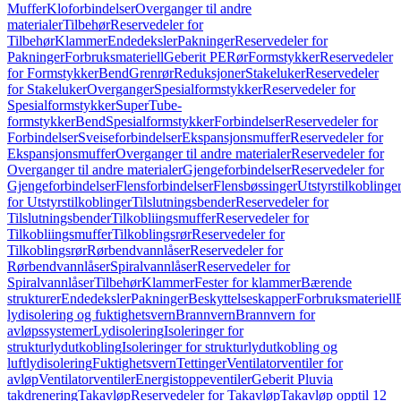
Muffer
Kloforbindelser
Overganger til andre
materialer
Tilbehør
Reservedeler for
Tilbehør
Klammer
Endedeksler
Pakninger
Reservedeler for
Pakninger
Forbruksmateriell
Geberit PE
Rør
Formstykker
Reservedeler
for Formstykker
Bend
Grenrør
Reduksjoner
Stakeluker
Reservedeler
for Stakeluker
Overganger
Spesialformstykker
Reservedeler for
Spesialformstykker
SuperTube-
formstykker
Bend
Spesialformstykker
Forbindelser
Reservedeler for
Forbindelser
Sveiseforbindelser
Ekspansjonsmuffer
Reservedeler for
Ekspansjonsmuffer
Overganger til andre materialer
Reservedeler for
Overganger til andre materialer
Gjengeforbindelser
Reservedeler for
Gjengeforbindelser
Flensforbindelser
Flensbøssinger
Utstyrstilkoblinge
for Utstyrstilkoblinger
Tilslutningsbender
Reservedeler for
Tilslutningsbender
Tilkobliingsmuffer
Reservedeler for
Tilkobliingsmuffer
Tilkoblingsrør
Reservedeler for
Tilkoblingsrør
Rørbendvannlåser
Reservedeler for
Rørbendvannlåser
Spiralvannlåser
Reservedeler for
Spiralvannlåser
Tilbehør
Klammer
Fester for klammer
Bærende
strukturer
Endedeksler
Pakninger
Beskyttelseskapper
Forbruksmateriell
lydisolering og fuktighetsvern
Brannvern
Brannvern for
avløpssystemer
Lydisolering
Isoleringer for
strukturlydutkobling
Isoleringer for strukturlydutkobling og
luftlydisolering
Fuktighetsvern
Tettinger
Ventilatorventiler for
avløp
Ventilatorventiler
Energistoppeventiler
Geberit Pluvia
takdrenering
Takavløp
Reservedeler for Takavløp
Takavløp opptil 12