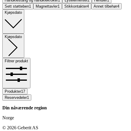
Håndklestang og håndklekroker
1
Lyselementer
2
Hendler
1
Sett støtteben
1
Magnettavler
1
Stikkontakter
4
Annet tilbehør
4
Kjøpsdato
Kjøpsdato
Filtrer produkt
Produkter
17
Reservedeler
1
Din nåværende region
Norge
©
2026
Geberit AS