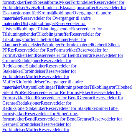
formstykker
Bend
Spesialformstykker
Forbindelser
Reservedeler for
Forbindelser
Sveiseforbindelser
Ekspansjonsmuffer
Reservedeler for
Ekspansjonsmuffer
Kromstålkoblinger
Overganger til andre
materialer
Reservedeler for Overganger til andre
materialer
Utstyrstilkoblinger
Reservedeler for
Utstyrstilkoblinger
Tilslutningsbender
Reservedeler for
Tilslutningsbender
Tilkoblingsmuffer
Reservedeler for
Tilkoblingsmuffer
Tilbehør
Klammer
Fester for
klammer
Endedeksler
Pakninger
Forbruksmateriell
Geberit Silent-
PP
Rør
Reservedeler for Rør
Formstykker
Reservedeler for
Formstykker
Bend
Reservedeler for Bend
Grenrør
Reservedeler for
Grenrør
Reduksjoner
Reservedeler for
Reduksjoner
Stakeluker
Reservedeler for
Stakeluker
Forbindelser
Reservedeler for
Forbindelser
Muffer
Reservedeler for
Muffer
Kloforbindelser
Overganger til andre
materialer
Utstyrstilkoblinger
Tilslutningsbender
Tilkoblingsrør
Tilbehør
Silent-Pro
Rør
Reservedeler for Rør
Formstykker
Reservedeler for
Formstykker
Bend
Reservedeler for Bend
Grenrør
Reservedeler for
Grenrør
Reduksjoner
Reservedeler for
Reduksjoner
Stakeluker
Reservedeler for Stakeluker
SuperTube-
formstykker
Reservedeler for SuperTube-
formstykker
Bend
Reservedeler for Bend
Grenrør
Reservedeler for
Grenrør
Forbindelser
Reservedeler for
Forbindelser
Muffer
Reservedeler for