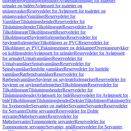
tilbehør
Betjeningshjelpemidler
Avløpstilkoblinger for toaletter,
urinaler og bidéer
Avløpssett for toaletter og
utslagsvasker
Reservedeler for Avløpssett for toaletter og
utslagsvasker
Vannlåser
Reservedeler for
Vannlåser
Tilslutningsbender
Reservedeler for
Tilslutningsbender
Tilkoblingsrør
Reservedeler for
Tilkoblingsrør
Tilkoblingssett
Reservedeler for
Tilkoblingssett
Spylerørforlengelser
Reservedeler for
Spylerørforlengelser
Tilkoblinger av PVC
Reservedeler for
Tilkoblinger av PVC
Pakningsringer og dekkapper
Overgangsstykker
og koblingsdeler
Avløpssett for urinaler
Reservedeler for Avløpssett
for urinaler
Urinalvannlåser
Reservedeler for
Urinalvannlåser
Spiralvannlåser
Reservedeler for
Spiralvannlåser
Innfelte vannlåser
Reservedeler for Innfelte
vannlåser
Rørbendvannlåser
Reservedeler for
Rørbendvannlåser
Spylerør og spylerørforlengelser
Reservedeler for
Spylerør og spylerørforlengelser
Tilkoblingsrør
Reservedeler for
Tilkoblingsrør
Tilslutningsbender
Reservedeler for
Tilslutningsbender
Avløpssett for bidé
Reservedeler for Avløpssett for
bidé
Tilkoblingsrør
Tilslutningsbender
Deksler
Tilkoblinger
Pakninger
Sv
for Sveiseender
Servanter og møbler
Servanter
Servanter
Reservedeler
for Servanter
Doble servanter
Reservedeler for Doble
servanter
Møbelservanter
Reservedeler for
Møbelservanter
Toppmonterte servanter
Reservedeler for
Toppmonterte servanter
Servanter, små
Reservedeler for Servanter,