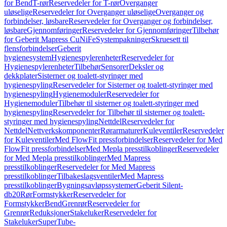
for Bend
T-rør
Reservedeler for T-rør
Overganger
uløselige
Reservedeler for Overganger uløselige
Overganger og
forbindelser, løsbare
Reservedeler for Overganger og forbindelser,
løsbare
Gjennomføringer
Reservedeler for Gjennomføringer
Tilbehør
for Geberit Mapress CuNiFe
Systempakninger
Skruesett til
flensforbindelser
Geberit
hygienesystem
Hygienespylerenheter
Reservedeler for
Hygienespylerenheter
Tilbehør
Sensorer
Deksler og
dekkplater
Sisterner og toalett-styringer med
hygienespyling
Reservedeler for Sisterner og toalett-styringer med
hygienespyling
Hygienemoduler
Reservedeler for
Hygienemoduler
Tilbehør til sisterner og toalett-styringer med
hygienespyling
Reservedeler for Tilbehør til sisterner og toalett-
styringer med hygienespyling
Nettdel
Reservedeler for
Nettdel
Nettverkskomponenter
Rørarmaturer
Kuleventiler
Reservedeler
for Kuleventiler
Med FlowFit pressforbindelser
Reservedeler for Med
FlowFit pressforbindelser
Med Mepla presstilkoblinger
Reservedeler
for Med Mepla presstilkoblinger
Med Mapress
presstilkoblinger
Reservedeler for Med Mapress
presstilkoblinger
Tilbakeslagsventiler
Med Mapress
presstilkoblinger
Bygningsavløpssystemer
Geberit Silent-
db20
Rør
Formstykker
Reservedeler for
Formstykker
Bend
Grenrør
Reservedeler for
Grenrør
Reduksjoner
Stakeluker
Reservedeler for
Stakeluker
SuperTube-