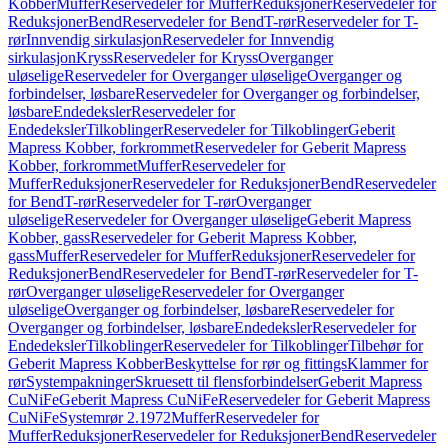
Kobber
Muffer
Reservedeler for Muffer
Reduksjoner
Reservedeler for
Reduksjoner
Bend
Reservedeler for Bend
T-rør
Reservedeler for T-
rør
Innvendig sirkulasjon
Reservedeler for Innvendig
sirkulasjon
Kryss
Reservedeler for Kryss
Overganger
uløselige
Reservedeler for Overganger uløselige
Overganger og
forbindelser, løsbare
Reservedeler for Overganger og forbindelser,
løsbare
Endedeksler
Reservedeler for
Endedeksler
Tilkoblinger
Reservedeler for Tilkoblinger
Geberit
Mapress Kobber, forkrommet
Reservedeler for Geberit Mapress
Kobber, forkrommet
Muffer
Reservedeler for
Muffer
Reduksjoner
Reservedeler for Reduksjoner
Bend
Reservedeler
for Bend
T-rør
Reservedeler for T-rør
Overganger
uløselige
Reservedeler for Overganger uløselige
Geberit Mapress
Kobber, gass
Reservedeler for Geberit Mapress Kobber,
gass
Muffer
Reservedeler for Muffer
Reduksjoner
Reservedeler for
Reduksjoner
Bend
Reservedeler for Bend
T-rør
Reservedeler for T-
rør
Overganger uløselige
Reservedeler for Overganger
uløselige
Overganger og forbindelser, løsbare
Reservedeler for
Overganger og forbindelser, løsbare
Endedeksler
Reservedeler for
Endedeksler
Tilkoblinger
Reservedeler for Tilkoblinger
Tilbehør for
Geberit Mapress Kobber
Beskyttelse for rør og fittings
Klammer for
rør
Systempakninger
Skruesett til flensforbindelser
Geberit Mapress
CuNiFe
Geberit Mapress CuNiFe
Reservedeler for Geberit Mapress
CuNiFe
Systemrør 2.1972
Muffer
Reservedeler for
Muffer
Reduksjoner
Reservedeler for Reduksjoner
Bend
Reservedeler