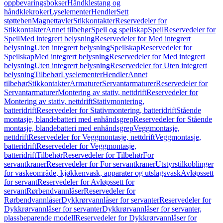
oppbevaringsbokser
Håndklestang og
håndklekroker
Lyselementer
Hendler
Sett
støtteben
Magnettavler
Stikkontakter
Reservedeler for
Stikkontakter
Annet tilbehør
Speil og speilskap
Speil
Reservedeler for
Speil
Med integrert belysning
Reservedeler for Med integrert
belysning
Uten integrert belysning
Speilskap
Reservedeler for
Speilskap
Med integrert belysning
Reservedeler for Med integrert
belysning
Uten integrert belysning
Reservedeler for Uten integrert
belysning
Tilbehør
Lyselementer
Hendler
Annet
tilbehør
Stikkontakter
Armaturer
Servantarmaturer
Reservedeler for
Servantarmaturer
Montering av stativ, nettdrift
Reservedeler for
Montering av stativ, nettdrift
Stativmontering,
batteridrift
Reservedeler for Stativmontering, batteridrift
Stående
montasje, blandebatteri med enhåndsgrep
Reservedeler for Stående
montasje, blandebatteri med enhåndsgrep
Veggmontasje,
nettdrift
Reservedeler for Veggmontasje, nettdrift
Veggmontasje,
batteridrift
Reservedeler for Veggmontasje,
batteridrift
Tilbehør
Reservedeler for Tilbehør
For
servantkraner
Reservedeler for For servantkraner
Utstyrstilkoblinger
for vaskeområde, kjøkkenvask, apparater og utslagsvask
Avløpssett
for servant
Reservedeler for Avløpssett for
servant
Rørbendvannlåser
Reservedeler for
Rørbendvannlåser
Dykkrørvannlåser for servanter
Reservedeler for
Dykkrørvannlåser for servanter
Dykkrørvannlåser for servanter,
plassbeparende modell
Reservedeler for Dykkrørvannlåser for