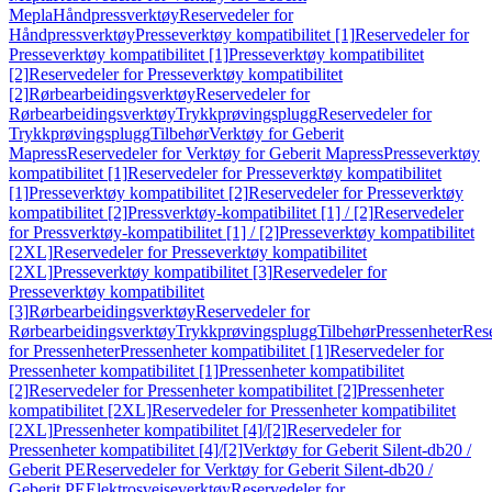
Mepla
Håndpressverktøy
Reservedeler for
Håndpressverktøy
Presseverktøy kompatibilitet [1]
Reservedeler for
Presseverktøy kompatibilitet [1]
Presseverktøy kompatibilitet
[2]
Reservedeler for Presseverktøy kompatibilitet
[2]
Rørbearbeidingsverktøy
Reservedeler for
Rørbearbeidingsverktøy
Trykkprøvingsplugg
Reservedeler for
Trykkprøvingsplugg
Tilbehør
Verktøy for Geberit
Mapress
Reservedeler for Verktøy for Geberit Mapress
Presseverktøy
kompatibilitet [1]
Reservedeler for Presseverktøy kompatibilitet
[1]
Presseverktøy kompatibilitet [2]
Reservedeler for Presseverktøy
kompatibilitet [2]
Pressverktøy-kompatibilitet [1] / [2]
Reservedeler
for Pressverktøy-kompatibilitet [1] / [2]
Presseverktøy kompatibilitet
[2XL]
Reservedeler for Presseverktøy kompatibilitet
[2XL]
Presseverktøy kompatibilitet [3]
Reservedeler for
Presseverktøy kompatibilitet
[3]
Rørbearbeidingsverktøy
Reservedeler for
Rørbearbeidingsverktøy
Trykkprøvingsplugg
Tilbehør
Pressenheter
Res
for Pressenheter
Pressenheter kompatibilitet [1]
Reservedeler for
Pressenheter kompatibilitet [1]
Pressenheter kompatibilitet
[2]
Reservedeler for Pressenheter kompatibilitet [2]
Pressenheter
kompatibilitet [2XL]
Reservedeler for Pressenheter kompatibilitet
[2XL]
Pressenheter kompatibilitet [4]/[2]
Reservedeler for
Pressenheter kompatibilitet [4]/[2]
Verktøy for Geberit Silent-db20 /
Geberit PE
Reservedeler for Verktøy for Geberit Silent-db20 /
Geberit PE
Elektrosveiseverktøy
Reservedeler for