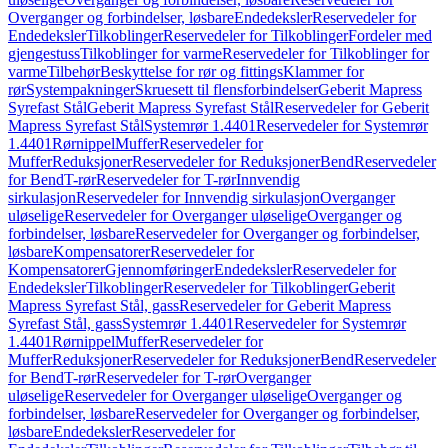
Overganger og forbindelser, løsbare
Endedeksler
Reservedeler for
Endedeksler
Tilkoblinger
Reservedeler for Tilkoblinger
Fordeler med
gjengestuss
Tilkoblinger for varme
Reservedeler for Tilkoblinger for
varme
Tilbehør
Beskyttelse for rør og fittings
Klammer for
rør
Systempakninger
Skruesett til flensforbindelser
Geberit Mapress
Syrefast Stål
Geberit Mapress Syrefast Stål
Reservedeler for Geberit
Mapress Syrefast Stål
Systemrør 1.4401
Reservedeler for Systemrør
1.4401
Rørnippel
Muffer
Reservedeler for
Muffer
Reduksjoner
Reservedeler for Reduksjoner
Bend
Reservedeler
for Bend
T-rør
Reservedeler for T-rør
Innvendig
sirkulasjon
Reservedeler for Innvendig sirkulasjon
Overganger
uløselige
Reservedeler for Overganger uløselige
Overganger og
forbindelser, løsbare
Reservedeler for Overganger og forbindelser,
løsbare
Kompensatorer
Reservedeler for
Kompensatorer
Gjennomføringer
Endedeksler
Reservedeler for
Endedeksler
Tilkoblinger
Reservedeler for Tilkoblinger
Geberit
Mapress Syrefast Stål, gass
Reservedeler for Geberit Mapress
Syrefast Stål, gass
Systemrør 1.4401
Reservedeler for Systemrør
1.4401
Rørnippel
Muffer
Reservedeler for
Muffer
Reduksjoner
Reservedeler for Reduksjoner
Bend
Reservedeler
for Bend
T-rør
Reservedeler for T-rør
Overganger
uløselige
Reservedeler for Overganger uløselige
Overganger og
forbindelser, løsbare
Reservedeler for Overganger og forbindelser,
løsbare
Endedeksler
Reservedeler for