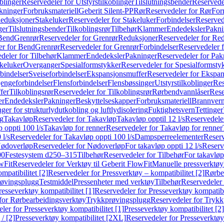
blinger
Reservedeler for Utstyrstilkoblinger
Tilslutningsbender
Reservedel
kninger
Forbruksmateriell
Geberit Silent-PP
Rør
Reservedeler for Rør
For
Reduksjoner
Stakeluker
Reservedeler for Stakeluker
Forbindelser
Reserved
ger
Tilslutningsbender
Tilkoblingsrør
Tilbehør
Klammer
Endedeksler
Pakni
 Bend
Grenrør
Reservedeler for Grenrør
Reduksjoner
Reservedeler for Re
er for Bend
Grenrør
Reservedeler for Grenrør
Forbindelser
Reservedeler f
deler for Tilbehør
Klammer
Endedeksler
Pakninger
Reservedeler for Pak
akeluker
Overganger
Spesialformstykker
Reservedeler for Spesialformsty
bindelser
Sveiseforbindelser
Ekspansjonsmuffer
Reservedeler for Ekspa
jengeforbindelser
Flensforbindelser
Flensbøssinger
Utstyrstilkoblinger
Res
fer
Tilkoblingsrør
Reservedeler for Tilkoblingsrør
Rørbendvannlåser
Rese
er
Endedeksler
Pakninger
Beskyttelseskapper
Forbruksmateriell
Brannvern,
nger for strukturlydutkobling og luftlydisolering
Fuktighetsvern
Tettinger
ng
Takavløp
Reservedeler for Takavløp
Takavløp opptil 12 l/s
Reservedeler
 oppti 100 l/s
Takavløp for renner
Reservedeler for Takavløp for renner
 l/s
Reservedeler for Takavløp oppti 100 l/s
Dampsperreelementer
Reserv
ødoverløp
Reservedeler for Nødoverløp
For takavløp oppti 12 l/s
Reserve
00
Festesystem d250–315
Tilbehør
Reservedeler for Tilbehør
For takavløp
wFit
Reservedeler for Verktøy til Geberit FlowFit
Manuelle pressverktøy
mpatibilitet [2]
Reservedeler for Pressverktøy – kompatibilitet [2]
Rørbe
røvingsplugg
Testmiddel
Pressenheter med verktøy
Tilbehør
Reservedeler 
resseverktøy kompatibilitet [1]
Reservedeler for Presseverktøy kompatibil
for Rørbearbeidingsverktøy
Trykkprøvingsplugg
Reservedeler for Tryk
ler for Presseverktøy kompatibilitet [1]
Presseverktøy kompatibilitet [2]
/ [2]
Presseverktøy kompatibilitet [2XL]
Reservedeler for Presseverktøy