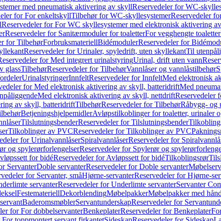
temer med pneumatisk aktivering av skyll
Reservedeler for WC-skylles
ler for For enkeltskyll
Tilbehør for WC-skyllesystemer
Reservedeler fo
l
Reservedeler for For WC skyllesystemer med elektronisk aktivering av
er
Reservedeler for Sanitærmoduler for toaletter
For vegghengte toaletter
r for Tilbehør
Forbruksmateriell
Bidémoduler
Reservedeler for Bidémod
kyllekant
Reservedeler for Urinaler, spyledrift, uten skyllekant
Til utenpål
Reservedeler for Med integrert urinalstyring
Urinal, drift uten vann
Reserv
v glass
Tilbehør
Reservedeler for Tilbehør
Vannlåser og vannlåstilbehør
S
ordeler
Urinalstyringer
Innfelt
Reservedeler for Innfelt
Med elektronisk akt
edeler for Med elektronisk aktivering av skyll, batteridrift
Med pneumati
enpåliggende
Med elektronisk aktivering av skyll, nettdrift
Reservedeler fo
ng av skyll, batteridrift
Tilbehør
Reservedeler for Tilbehør
Råbygg- og u
ilbehør
Betjeningshjelpemidler
Avløpstilkoblinger for toaletter, urinaler 
nnlåser
Tilslutningsbender
Reservedeler for Tilslutningsbender
Tilkobling
ser
Tilkoblinger av PVC
Reservedeler for Tilkoblinger av PVC
Paknings
edeler for Urinalvannlåser
Spiralvannlåser
Reservedeler for Spiralvannlå
ør og spylerørforlengelser
Reservedeler for Spylerør og spylerørforlenge
vløpssett for bidé
Reservedeler for Avløpssett for bidé
Tilkoblingsrør
Til
or Servanter
Doble servanter
Reservedeler for Doble servanter
Møbelserv
vedeler for Servanter, små
Hjørne-servanter
Reservedeler for Hjørne-ser
derlimte servanter
Reservedeler for Underlimte servanter
Servanter Com
eksel
Festemateriell
Dekorblending
Møbelpakker
Møbelpakker med hån
servant
Baderomsmøbler
Servantunderskap
Reservedeler for Servantund
er for For dobbelservanter
Benkeplater
Reservedeler for Benkeplater
For
 For toppmontert servant firkantet
Sideskap
Reservedeler for Sideskap
La