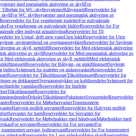
ystemer med pneumatisk aktivering av skyll
For
r Tilbehør for WC-skyllesystemer
Råbyggsett
Reservedeler for
 skyll
For WC skyllesystemer med pneumatisk aktivering av
Reservedeler for For vegghengte toaletter
For gulvstående
uler
For vegghengte og gulvstående bidéer
Reservedeler for For
iggende eller innbygd urinalstyring
Reservedeler for Til
edeler for Urinal, drift uten vann
Uten lokk
Reservedeler for Uten
pylerør, spylerørsbend og overgangsstykker
Reservedeler for Spylerør,
ivering av skyll, nettdrift
Reservedeler for Med elektronisk aktivering
sk aktivering av skyll
Reservedeler for Med pneumatisk aktivering av
r Med elektronisk aktivering av skyll, nettdrift
Med elektronisk
tskiftingssett
Reservedeler for Råbygg- og utskiftingssett
Spylerør,
og bidéer
Avløpssett for toaletter og utslagsvasker
Reservedeler for
srør
Reservedeler for Tilkoblingsrør
Tilkoblingssett
Reservedeler for
ringer og dekkapper
Overgangsstykker og koblingsdeler
Avløpssett for
ser
Innfelte vannlåser
Reservedeler for Innfelte
lser
Tilkoblingsrør
Reservedeler for
slutningsbender
Deksler
Tilkoblinger
Pakninger
Sveiseender
Reservedeler
anter
Reservedeler for Møbelservanter
Toppmonterte
vanter
Halvveis nedfelt servanter
Reservedeler for Halvveis nedfelt
fort
Servanter for barn
Reservedeler for Servanter for
dvask
Reservedeler for Møbelpakker med håndvask
Møbelpakker med
erskap
For servanter
Reservedeler for For servanter
For
 toppmontert servant, bolleservant
Reservedeler for For toppmontert
ve sideskap
Reservedeler for Lave sideskap
Høye skap
Reservedeler