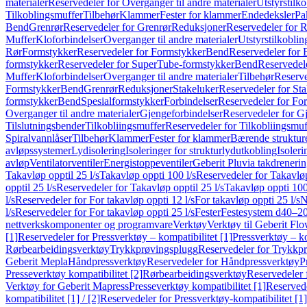
materialer
Reservedeler for Overganger til andre materialer
Utstyrstilko
Tilkoblingsmuffer
Tilbehør
Klammer
Fester for klammer
Endedeksler
Pa
Bend
Grenrør
Reservedeler for Grenrør
Reduksjoner
Reservedeler for 
Muffer
Kloforbindelser
Overganger til andre materialer
Utstyrstilkoblin
Rør
Formstykker
Reservedeler for Formstykker
Bend
Reservedeler for
formstykker
Reservedeler for SuperTube-formstykker
Bend
Reservedel
Muffer
Kloforbindelser
Overganger til andre materialer
Tilbehør
Reserve
Formstykker
Bend
Grenrør
Reduksjoner
Stakeluker
Reservedeler for St
formstykker
Bend
Spesialformstykker
Forbindelser
Reservedeler for For
Overganger til andre materialer
Gjengeforbindelser
Reservedeler for G
Tilslutningsbender
Tilkobliingsmuffer
Reservedeler for Tilkobliingsmuf
Spiralvannlåser
Tilbehør
Klammer
Fester for klammer
Bærende struktur
avløpssystemer
Lydisolering
Isoleringer for strukturlydutkobling
Isoleri
avløp
Ventilatorventiler
Energistoppeventiler
Geberit Pluvia takdreneri
Takavløp opptil 25 l/s
Takavløp oppti 100 l/s
Reservedeler for Takavløp
opptil 25 l/s
Reservedeler for Takavløp opptil 25 l/s
Takavløp oppti 100
l/s
Reservedeler for For takavløp oppti 12 l/s
For takavløp oppti 25 l/s
N
l/s
Reservedeler for For takavløp oppti 25 l/s
Fester
Festesystem d40–2
nettverkskomponenter og programvare
Verktøy
Verktøy til Geberit Flo
[1]
Reservedeler for Pressverktøy – kompatibilitet [1]
Pressverktøy – ko
Rørbearbeidingsverktøy
Trykkprøvingsplugg
Reservedeler for Trykkp
Geberit Mepla
Håndpressverktøy
Reservedeler for Håndpressverktøy
P
Presseverktøy kompatibilitet [2]
Rørbearbeidingsverktøy
Reservedeler 
Verktøy for Geberit Mapress
Presseverktøy kompatibilitet [1]
Reservede
kompatibilitet [1] / [2]
Reservedeler for Pressverktøy-kompatibilitet [1] 