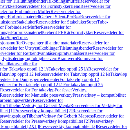
er for Tilslutningsbender
Tilkoblingsmuffer
Reservedeler for
mstykker
Reservedeler for Formstykker
Bend
Reservedeler for
eler for Forbindelser
Muffer
Reservedeler for
nger
Forbruksmateriell
Geberit Silent-Pro
Rør
Reservedeler for
duksjoner
Stakeluker
Reservedeler for Stakeluker
SuperTube-
or Forbindelser
Muffer
Reservedeler for
ninger
Forbruksmateriell
Geberit PE
Rør
Formstykker
Reservedeler for
kker
SuperTube-
nsjonsmuffer
Overganger til andre materialer
Reservedeler for
ervedeler for Utstyrstilkoblinger
Tilslutningsbender
Reservedeler for
rvedeler for Rørbendvannlåser
Spiralvannlåser
Reservedeler for
 lydisolering og fuktighetsvern
Brannvern
Brannvern for
Ventilatorventiler for
 for Takavløp opptil 12 l/s
Takavløp opptil 25 l/s
Reservedeler for
Takavløp opptil 12 l/s
Reservedeler for Takavløp opptil 12 l/s
Takavløp
edeler for Dampsperreelementer
For takavløp oppti 12
deler for For takavløp oppti 12 l/s
For takavløp oppti 25
Reservedeler for For takavløp
For fester
Verktøy,
Reservedeler for Manuelle pressverktøy
Pressverktøy – kompatibilitet
arbeidingsverktøy
Reservedeler for
for Tilbehør
Verktøy for Geberit Mepla
Reservedeler for Verktøy for
itet [1]
Presseverktøy kompatibilitet [2]
Reservedeler for
kprøvingsplugg
Tilbehør
Verktøy for Geberit Mapress
Reservedeler for
Reservedeler for Presseverktøy kompatibilitet [2]
Pressverktøy-
 kompatibilitet [2XL]
Presseverktøy kompatibilitet [3]
Reservedeler for