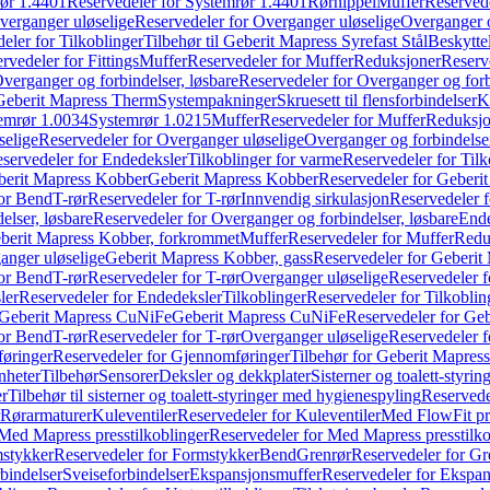
ør 1.4401
Reservedeler for Systemrør 1.4401
Rørnippel
Muffer
Reservede
verganger uløselige
Reservedeler for Overganger uløselige
Overganger o
eler for Tilkoblinger
Tilbehør til Geberit Mapress Syrefast Stål
Beskyttel
rvedeler for Fittings
Muffer
Reservedeler for Muffer
Reduksjoner
Reserv
verganger og forbindelser, løsbare
Reservedeler for Overganger og forb
 Geberit Mapress Therm
Systempakninger
Skruesett til flensforbindelser
K
emrør 1.0034
Systemrør 1.0215
Muffer
Reservedeler for Muffer
Reduksjo
selige
Reservedeler for Overganger uløselige
Overganger og forbindelser
servedeler for Endedeksler
Tilkoblinger for varme
Reservedeler for Tilk
berit Mapress Kobber
Geberit Mapress Kobber
Reservedeler for Geberi
for Bend
T-rør
Reservedeler for T-rør
Innvendig sirkulasjon
Reservedeler f
elser, løsbare
Reservedeler for Overganger og forbindelser, løsbare
Ende
eberit Mapress Kobber, forkrommet
Muffer
Reservedeler for Muffer
Redu
anger uløselige
Geberit Mapress Kobber, gass
Reservedeler for Geberit
for Bend
T-rør
Reservedeler for T-rør
Overganger uløselige
Reservedeler f
ler
Reservedeler for Endedeksler
Tilkoblinger
Reservedeler for Tilkoblin
Geberit Mapress CuNiFe
Geberit Mapress CuNiFe
Reservedeler for Ge
for Bend
T-rør
Reservedeler for T-rør
Overganger uløselige
Reservedeler f
øringer
Reservedeler for Gjennomføringer
Tilbehør for Geberit Mapre
nheter
Tilbehør
Sensorer
Deksler og dekkplater
Sisterner og toalett-styri
er
Tilbehør til sisterner og toalett-styringer med hygienespyling
Reservedel
Rørarmaturer
Kuleventiler
Reservedeler for Kuleventiler
Med FlowFit pr
Med Mapress presstilkoblinger
Reservedeler for Med Mapress presstilko
stykker
Reservedeler for Formstykker
Bend
Grenrør
Reservedeler for Gr
bindelser
Sveiseforbindelser
Ekspansjonsmuffer
Reservedeler for Ekspa