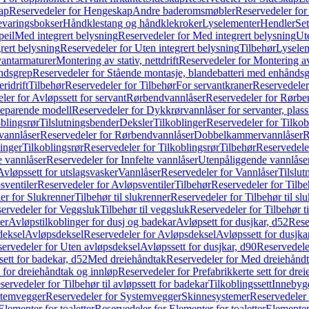
ap
Reservedeler for Hengeskap
Andre baderomsmøbler
Reservedeler fo
evaringsbokser
Håndklestang og håndklekroker
Lyselementer
Hendler
Set
peil
Med integrert belysning
Reservedeler for Med integrert belysning
Ute
rert belysning
Reservedeler for Uten integrert belysning
Tilbehør
Lysele
vantarmaturer
Montering av stativ, nettdrift
Reservedeler for Montering av s
åndsgrep
Reservedeler for Stående montasje, blandebatteri med enhånds
ridrift
Tilbehør
Reservedeler for Tilbehør
For servantkraner
Reservedeler
ler for Avløpssett for servant
Rørbendvannlåser
Reservedeler for Rørbe
beparende modell
Reservedeler for Dykkrørvannlåser for servanter, pla
blingsrør
Tilslutningsbender
Deksler
Tilkoblinger
Reservedeler for Tilkob
vannlåser
Reservedeler for Rørbendvannlåser
Dobbelkammervannlåser
R
linger
Tilkoblingsrør
Reservedeler for Tilkoblingsrør
Tilbehør
Reservedele
e vannlåser
Reservedeler for Innfelte vannlåser
Utenpåliggende vannlåse
Avløpssett for utslagsvasker
Vannlåser
Reservedeler for Vannlåser
Tilslu
sventiler
Reservedeler for Avløpsventiler
Tilbehør
Reservedeler for Tilbe
er for Slukrenner
Tilbehør til slukrenner
Reservedeler for Tilbehør til sl
ervedeler for Veggsluk
Tilbehør til veggsluk
Reservedeler for Tilbehør t
er
Avløpstilkoblinger for dusj og badekar
Avløpsett for dusjkar, d52
Rese
deksel
Avløpsdeksel
Reservedeler for Avløpsdeksel
Avløpssett for dusjka
ervedeler for Uten avløpsdeksel
Avløpssett for dusjkar, d90
Reservedeler
ett for badekar, d52
Med dreiehåndtak
Reservedeler for Med dreiehånd
t for dreiehåndtak og innløp
Reservedeler for Prefabrikkerte sett for dre
servedeler for Tilbehør til avløpssett for badekar
Tilkoblingssett
Innebygd
temvegger
Reservedeler for Systemvegger
Skinnesystemer
Reservedeler
Elementer for toaletter
Reservedeler for Elementer for toaletter
Elementer