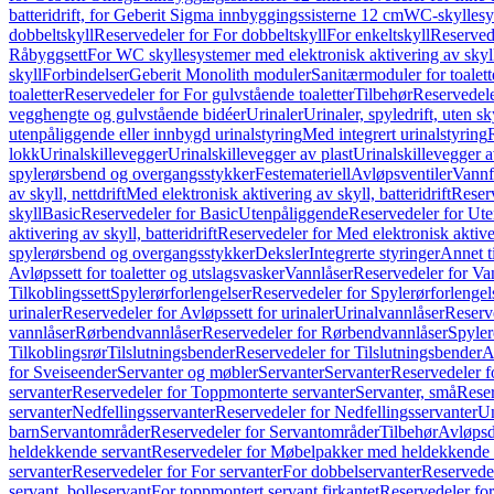
batteridrift, for Geberit Sigma innbyggingssisterne 12 cm
WC-skyllesys
dobbeltskyll
Reservedeler for For dobbeltskyll
For enkeltskyll
Reservede
Råbyggsett
For WC skyllesystemer med elektronisk aktivering av skyl
skyll
Forbindelser
Geberit Monolith moduler
Sanitærmoduler for toalett
toaletter
Reservedeler for For gulvstående toaletter
Tilbehør
Reservedele
vegghengte og gulvstående bidéer
Urinaler
Urinaler, spyledrift, uten s
utenpåliggende eller innbygd urinalstyring
Med integrert urinalstyring
lokk
Urinalskillevegger
Urinalskillevegger av plast
Urinalskillevegger a
spylerørsbend og overgangsstykker
Festemateriell
Avløpsventiler
Vannf
av skyll, nettdrift
Med elektronisk aktivering av skyll, batteridrift
Reserv
skyll
Basic
Reservedeler for Basic
Utenpåliggende
Reservedeler for Ut
aktivering av skyll, batteridrift
Reservedeler for Med elektronisk aktiveri
spylerørsbend og overgangsstykker
Deksler
Integrerte styringer
Annet t
Avløpssett for toaletter og utslagsvasker
Vannlåser
Reservedeler for Va
Tilkoblingssett
Spylerørforlengelser
Reservedeler for Spylerørforlengel
urinaler
Reservedeler for Avløpssett for urinaler
Urinalvannlåser
Reserv
vannlåser
Rørbendvannlåser
Reservedeler for Rørbendvannlåser
Spyler
Tilkoblingsrør
Tilslutningsbender
Reservedeler for Tilslutningsbender
A
for Sveiseender
Servanter og møbler
Servanter
Servanter
Reservedeler f
servanter
Reservedeler for Toppmonterte servanter
Servanter, små
Reser
servanter
Nedfellingsservanter
Reservedeler for Nedfellingsservanter
Un
barn
Servantområder
Reservedeler for Servantområder
Tilbehør
Avløpsd
heldekkende servant
Reservedeler for Møbelpakker med heldekkende 
servanter
Reservedeler for For servanter
For dobbelservanter
Reservedel
servant, bolleservant
For toppmontert servant firkantet
Reservedeler for