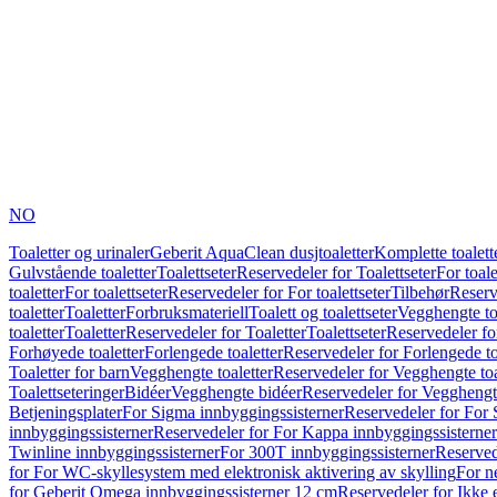
NO
Toaletter og urinaler
Geberit AquaClean dusjtoaletter
Komplette toalett
Gulvstående toaletter
Toalettseter
Reservedeler for Toalettseter
For toale
toaletter
For toalettseter
Reservedeler for For toalettseter
Tilbehør
Reserv
toaletter
Toaletter
Forbruksmateriell
Toalett og toalettseter
Vegghengte to
toaletter
Toaletter
Reservedeler for Toaletter
Toalettseter
Reservedeler for
Forhøyede toaletter
Forlengede toaletter
Reservedeler for Forlengede to
Toaletter for barn
Vegghengte toaletter
Reservedeler for Vegghengte toa
Toalettseteringer
Bidéer
Vegghengte bidéer
Reservedeler for Vegghengt
Betjeningsplater
For Sigma innbyggingssisterner
Reservedeler for For 
innbyggingssisterner
Reservedeler for For Kappa innbyggingssisterner
Twinline innbyggingssisterner
For 300T innbyggingssisterner
Reserved
for For WC-skyllesystem med elektronisk aktivering av skylling
For n
for Geberit Omega innbyggingssisterner 12 cm
Reservedeler for Ikke