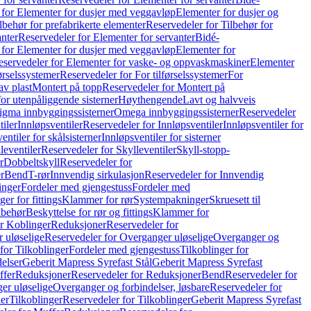
 for Elementer for dusjer med veggavløp
Elementer for dusjer og
lbehør for prefabrikerte elementer
Reservedeler for Tilbehør for
anter
Reservedeler for Elementer for servanter
Bidé-
 for Elementer for dusjer med veggavløp
Elementer for
eservedeler for Elementer for vaske- og oppvaskmaskiner
Elementer
førselssystemer
Reservedeler for For tilførselssystemer
For
av plast
Montert på topp
Reservedeler for Montert på
for utenpåliggende sisterner
Høythengende
Lavt og halvveis
Sigma innbyggingssisterner
Omega innbyggingssisterner
Reservedeler
tiler
Innløpsventiler
Reservedeler for Innløpsventiler
Innløpsventiler for
ntiler for skålsisterner
Innløpsventiler for sisterner
leventiler
Reservedeler for Skylleventiler
Skyll-stopp-
r
Dobbeltskyll
Reservedeler for
r
Bend
T-rør
Innvendig sirkulasjon
Reservedeler for Innvendig
inger
Fordeler med gjengestuss
Fordeler med
ger for fittings
Klammer for rør
Systempakninger
Skruesett til
lbehør
Beskyttelse for rør og fittings
Klammer for
or Koblinger
Reduksjoner
Reservedeler for
 uløselige
Reservedeler for Overganger uløselige
Overganger og
for Tilkoblinger
Fordeler med gjengestuss
Tilkoblinger for
delser
Geberit Mapress Syrefast Stål
Geberit Mapress Syrefast
ffer
Reduksjoner
Reservedeler for Reduksjoner
Bend
Reservedeler for
er uløselige
Overganger og forbindelser, løsbare
Reservedeler for
er
Tilkoblinger
Reservedeler for Tilkoblinger
Geberit Mapress Syrefast