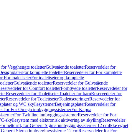
 for Vegghengte toaletter
Gulvstående toaletter
Reservedeler for
Designplater
For komplette toaletter
Reservedeler for For komplette
r For toalettseter
For toalettseter og komplette
oaletter
Gulvstående toaletter
Reservedeler for Gulvstående
eservedeler for Comfort toaletter
Forhøyede toaletter
Reservedeler for
eter
Reservedeler for Toalettseter
Toaletter for barn
Reservedeler for
eter
Reservedeler for Toalettseter
Toalettseteringer
Reservedeler for
splater og WC skyllesystemer
Betjeningsplater
Reservedeler for
er for For Omega innbyggingssisterner
For Kappa
isterner
For Twinline innbyggingssisterner
Reservedeler for For
C-skyllesystem med elektronisk aktivering av skylling
Reservedeler
For nettdrift, for Geberit Sigma innbyggingssisterner 12 cm
Ikke egnet
for Geberit Sigma innbyggingssisterne 12 cm
Reservedeler for For