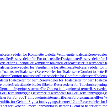
er
Reservedeler for Komplette toaletter
Vegghengte toaletter
Reservedeler
ttskåler
Reservedeler for For toalettskåler
Designplater
Reservedeler for 
edeler for Tilbehør
For komplette toaletter
For toalettseter
Reservedeler fo
aletter
Reservedeler for Vegghengte toaletter
Toaletter
Reservedeler for T
 Toalettseter
Toalettseter
Reservedeler for Toalettseter
Comfort toaletter
R
aletter
Comfort toalettseter
Reservedeler for Comfort toalettseter
Toaletts
letter
Toalettseter for barn
Reservedeler for Toalettseter for barn
Toaletts
e bidéer
Gulvstående bidéer
Tilbehør
Reservedeler for Tilbehør
Betjening
Sigma innbyggingssisterner
For Omega innbyggingssisterner
Reservedel
For Delta innbyggingssisterner
Reservedeler for For Delta innbyggingss
eler for For 300T innbyggingssisterner
Tilbehør
Forbruksmateriell
For W
ettdrift, for Geberit Sigma innbyggingssisterner 12 cm
Reservedeler for 
 egnet for Geberit Omega innbyggingssisterner 12 cm
For batteridrift, 