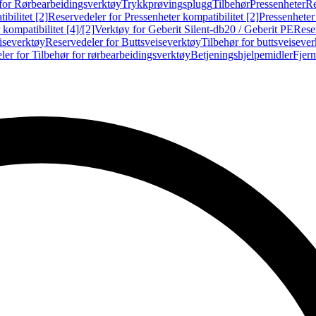
for Rørbearbeidingsverktøy
Trykkprøvingsplugg
Tilbehør
Pressenheter
Re
ibilitet [2]
Reservedeler for Pressenheter kompatibilitet [2]
Pressenheter
kompatibilitet [4]/[2]
Verktøy for Geberit Silent-db20 / Geberit PE
Reser
iseverktøy
Reservedeler for Buttsveiseverktøy
Tilbehør for buttsveiseve
ler for Tilbehør for rørbearbeidingsverktøy
Betjeningshjelpemidler
Fjern