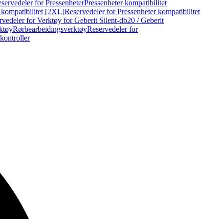
servedeler for Pressenheter
Pressenheter kompatibilitet
 kompatibilitet [2XL]
Reservedeler for Pressenheter kompatibilitet
vedeler for Verktøy for Geberit Silent-db20 / Geberit
rktøy
Rørbearbeidingsverktøy
Reservedeler for
kontroller