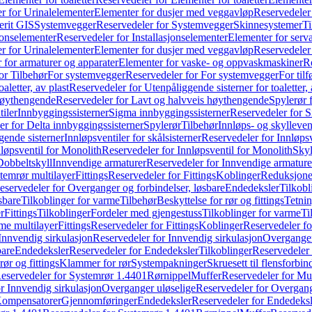
r for Urinalelementer
Elementer for dusjer med veggavløp
Reservedeler
rit GIS
Systemvegger
Reservedeler for Systemvegger
Skinnesystemer
Ti
jonselementer
Reservedeler for Installasjonselementer
Elementer for serv
r for Urinalelementer
Elementer for dusjer med veggavløp
Reservedeler
 for armaturer og apparater
Elementer for vaske- og oppvaskmaskiner
R
or Tilbehør
For systemvegger
Reservedeler for For systemvegger
For til
aletter, av plast
Reservedeler for Utenpåliggende sisterner for toaletter, 
høythengende
Reservedeler for Lavt og halvveis høythengende
Spylerør 
tiler
Innbyggingssisterner
Sigma innbyggingssisterner
Reservedeler for 
er for Delta innbyggingssisterner
Spylerør
Tilbehør
Innløps- og skylleven
gende sisterner
Innløpsventiler for skålsisterner
Reservedeler for Innløpsve
løpsventil for Monolith
Reservedeler for Innløpsventil for Monolith
Skyl
Dobbeltskyll
Innvendige armaturer
Reservedeler for Innvendige armature
temrør multilayer
Fittings
Reservedeler for Fittings
Koblinger
Reduksjone
eservedeler for Overganger og forbindelser, løsbare
Endedeksler
Tilkobl
sbare
Tilkoblinger for varme
Tilbehør
Beskyttelse for rør og fittings
Tetnin
r
Fittings
Tilkoblinger
Fordeler med gjengestuss
Tilkoblinger for varme
Ti
me multilayer
Fittings
Reservedeler for Fittings
Koblinger
Reservedeler f
Innvendig sirkulasjon
Reservedeler for Innvendig sirkulasjon
Overganger
bare
Endedeksler
Reservedeler for Endedeksler
Tilkoblinger
Reservedeler 
rør og fittings
Klammer for rør
Systempakninger
Skruesett til flensforbin
eservedeler for Systemrør 1.4401
Rørnippel
Muffer
Reservedeler for Mu
r Innvendig sirkulasjon
Overganger uløselige
Reservedeler for Overgang
Kompensatorer
Gjennomføringer
Endedeksler
Reservedeler for Endedeksl