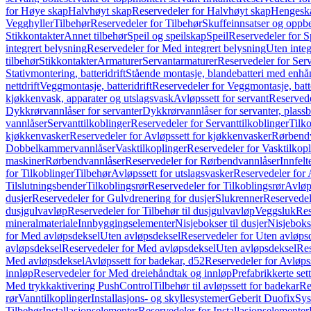
for Høye skap
Halvhøyt skap
Reservedeler for Halvhøyt skap
Hengesk
Vegghyller
Tilbehør
Reservedeler for Tilbehør
Skuffeinnsatser og oppb
Stikkontakter
Annet tilbehør
Speil og speilskap
Speil
Reservedeler for S
integrert belysning
Reservedeler for Med integrert belysning
Uten integ
tilbehør
Stikkontakter
Armaturer
Servantarmaturer
Reservedeler for Ser
Stativmontering, batteridrift
Stående montasje, blandebatteri med enh
nettdrift
Veggmontasje, batteridrift
Reservedeler for Veggmontasje, batte
kjøkkenvask, apparater og utslagsvask
Avløpssett for servant
Reservede
Dykkrørvannlåser for servanter
Dykkrørvannlåser for servanter, plass
vannlåser
Servanttilkoblinger
Reservedeler for Servanttilkoblinger
Tilko
kjøkkenvasker
Reservedeler for Avløpssett for kjøkkenvasker
Rørbend
Dobbelkammervannlåser
Vasktilkoplinger
Reservedeler for Vasktilkop
maskiner
Rørbendvannlåser
Reservedeler for Rørbendvannlåser
Innfelt
for Tilkoblinger
Tilbehør
Avløpssett for utslagsvasker
Reservedeler for 
Tilslutningsbender
Tilkoblingsrør
Reservedeler for Tilkoblingsrør
Avløp
dusjer
Reservedeler for Gulvdrenering for dusjer
Slukrenner
Reservedel
dusjgulvavløp
Reservedeler for Tilbehør til dusjgulvavløp
Veggsluk
Res
mineralmateriale
Innbyggingselementer
Nisjebokser til dusjer
Nisjeboks
for Med avløpsdeksel
Uten avløpsdeksel
Reservedeler for Uten avløps
avløpsdeksel
Reservedeler for Med avløpsdeksel
Uten avløpsdeksel
Res
Med avløpsdeksel
Avløpssett for badekar, d52
Reservedeler for Avløpss
innløp
Reservedeler for Med dreiehåndtak og innløp
Prefabrikkerte set
Med trykkaktivering PushControl
Tilbehør til avløpssett for badekar
Re
rør
Vanntilkoplinger
Installasjons- og skyllesystemer
Geberit Duofix
Sys
Tilbehør
Installasjonselementer
Reservedeler for Installasjonselementer