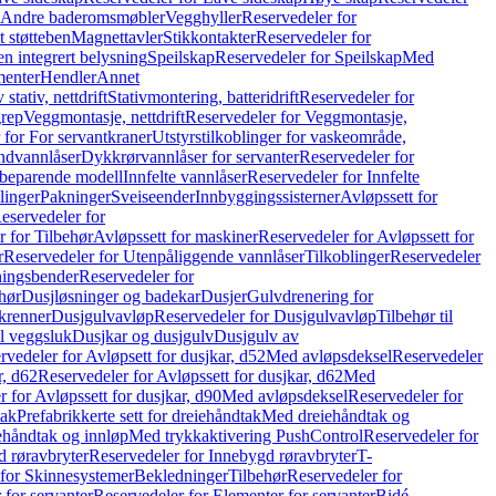
r Andre baderomsmøbler
Vegghyller
Reservedeler for
t støtteben
Magnettavler
Stikkontakter
Reservedeler for
n integrert belysning
Speilskap
Reservedeler for Speilskap
Med
menter
Hendler
Annet
tativ, nettdrift
Stativmontering, batteridrift
Reservedeler for
grep
Veggmontasje, nettdrift
Reservedeler for Veggmontasje,
 for For servantkraner
Utstyrstilkoblinger for vaskeområde,
ndvannlåser
Dykkrørvannlåser for servanter
Reservedeler for
ssbeparende modell
Innfelte vannlåser
Reservedeler for Innfelte
linger
Pakninger
Sveiseender
Innbyggingssisterner
Avløpssett for
eservedeler for
r for Tilbehør
Avløpssett for maskiner
Reservedeler for Avløpssett for
r
Reservedeler for Utenpåliggende vannlåser
Tilkoblinger
Reservedeler
tningsbender
Reservedeler for
hør
Dusjløsninger og badekar
Dusjer
Gulvdrenering for
ukrenner
Dusjgulvavløp
Reservedeler for Dusjgulvavløp
Tilbehør til
il veggsluk
Dusjkar og dusjgulv
Dusjgulv av
rvedeler for Avløpsett for dusjkar, d52
Med avløpsdeksel
Reservedeler
r, d62
Reservedeler for Avløpssett for dusjkar, d62
Med
 for Avløpssett for dusjkar, d90
Med avløpsdeksel
Reservedeler for
tak
Prefabrikkerte sett for dreiehåndtak
Med dreiehåndtak og
iehåndtak og innløp
Med trykkaktivering PushControl
Reservedeler for
 røravbryter
Reservedeler for Innebygd røravbryter
T-
 for Skinnesystemer
Bekledninger
Tilbehør
Reservedeler for
 for servanter
Reservedeler for Elementer for servanter
Bidé-