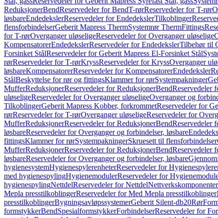
Stål, gass
Reservedeler for Geberit Mapress Syrefast Stål, gass
Systemr
Reduksjoner
Bend
Reservedeler for Bend
T-rør
Reservedeler for T-rør
O
løsbare
Endedeksler
Reservedeler for Endedeksler
Tilkoblinger
Reserved
flensforbindelser
Geberit Mapress Therm
Systemrør Therm
Fittings
Rese
for T-rør
Overganger uløselige
Reservedeler for Overganger uløselige
O
Kompensatorer
Endedeksler
Reservedeler for Endedeksler
Tilbehør til
Forsinket Stål
Reservedeler for Geberit Mapress El-Forsinket Stål
Syst
rør
Reservedeler for T-rør
Kryss
Reservedeler for Kryss
Overganger ulø
løsbare
Kompensatorer
Reservedeler for Kompensatorer
Endedeksler
Re
Stål
Beskyttelse for rør og fittings
Klammer for rør
Systempakninger
Ge
Muffer
Reduksjoner
Reservedeler for Reduksjoner
Bend
Reservedeler 
uløselige
Reservedeler for Overganger uløselige
Overganger og forbind
Tilkoblinger
Geberit Mapress Kobber, forkrommet
Reservedeler for G
rør
Reservedeler for T-rør
Overganger uløselige
Reservedeler for Overg
Muffer
Reduksjoner
Reservedeler for Reduksjoner
Bend
Reservedeler 
løsbare
Reservedeler for Overganger og forbindelser, løsbare
Endedeks
fittings
Klammer for rør
Systempakninger
Skruesett til flensforbindelser
Muffer
Reduksjoner
Reservedeler for Reduksjoner
Bend
Reservedeler 
løsbare
Reservedeler for Overganger og forbindelser, løsbare
Gjennomf
hygienesystem
Hygienespylerenheter
Reservedeler for Hygienespylere
med hygienespyling
Hygienemoduler
Reservedeler for Hygienemodul
hygienespyling
Nettdel
Reservedeler for Nettdel
Nettverkskomponenter
Mepla presstilkoblinger
Reservedeler for Med Mepla presstilkoblinger
presstilkoblinger
Bygningsavløpssystemer
Geberit Silent-db20
Rør
Form
formstykker
Bend
Spesialformstykker
Forbindelser
Reservedeler for For