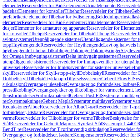
elementer
Reservedeler for Bidé-elementer
Urinalelementer
Reservedele
badekar
Elementer for konsoller
Tilbehør
Reservedeler for Tilbehør
Gebe
prefabrikerte elementer
Tilbehør for lydisolering
Bekledninger
Installas
elementer
Reservedeler for Bidé-elementer
Urinalelementer
Reservedele
dusjer
Elementer for armaturer og apparater
Reservedeler for Elementer
for konsoller
Tilbehør
Reservedeler for Tilbehør
Tilbehør
Reservedeler f
avløpssystemer
Utenpåliggende sisterner
Utenpåliggende sisterner for to
topp
Høythengende
Reservedeler for Høythengende
Lavt og halvveis 
høythengende
Tilbehør
Tilkoblinger
Pakninger
Pakningsringer
Skylleven
for Omega innbyggingssisterner
Delta innbyggingssisterner
Reservedel
utenpåliggende sisterner
Reservedeler for Innløpsventiler for utenpålig
universelle
Reservedeler for Innløpsventiler for sisterner universelle
Inn
skyll
Reservedeler for Skyll-stopp-skyll
Dobbeltskyll
Reservedeler for 
Dobbeltskyll
Tilbehør
Trykknapp
Tilførselssystemer
Geberit FlowFit
Sys
sirkulasjon
Overganger uløselige
Overganger og forbindelser, løsbare
R
presstilkobling
Overgangsstykker og tilkoblinger for varmeelement, lø
flensforbindelser
Forbruksmateriell
Geberit PushFit
Systemrør multilaye
rør
Systempakninger
Geberit Mepla
Systemrør multilayer
Systemrør var
Reduksjoner
Albue
Reservedeler for Albue
T-rør
Reservedeler for T-rør
forbindelser, løsbare
Reservedeler for Overganger og forbindelser, løs
varme
Reservedeler for Tilkoblinger for varme
Tilbehør
Beskyttelse for 
Stål
Reservedeler for Geberit Mapress Syrefast Stål
Systemrør 1.4401
R
Bend
T-rør
Reservedeler for T-rør
Innvendig sirkulasjon
Reservedeler fo
Overganger og forbindelser, løsbare
Kompensatorer
Reservedeler for 