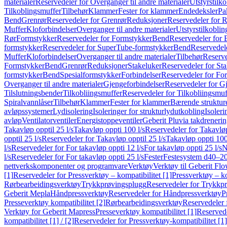
materialer
Reservedeler for Overganger til andre materialer
Utstyrstilko
Tilkoblingsmuffer
Tilbehør
Klammer
Fester for klammer
Endedeksler
Pa
Bend
Grenrør
Reservedeler for Grenrør
Reduksjoner
Reservedeler for 
Muffer
Kloforbindelser
Overganger til andre materialer
Utstyrstilkoblin
Rør
Formstykker
Reservedeler for Formstykker
Bend
Reservedeler for
formstykker
Reservedeler for SuperTube-formstykker
Bend
Reservedel
Muffer
Kloforbindelser
Overganger til andre materialer
Tilbehør
Reserve
Formstykker
Bend
Grenrør
Reduksjoner
Stakeluker
Reservedeler for St
formstykker
Bend
Spesialformstykker
Forbindelser
Reservedeler for For
Overganger til andre materialer
Gjengeforbindelser
Reservedeler for G
Tilslutningsbender
Tilkobliingsmuffer
Reservedeler for Tilkobliingsmuf
Spiralvannlåser
Tilbehør
Klammer
Fester for klammer
Bærende struktur
avløpssystemer
Lydisolering
Isoleringer for strukturlydutkobling
Isoleri
avløp
Ventilatorventiler
Energistoppeventiler
Geberit Pluvia takdreneri
Takavløp opptil 25 l/s
Takavløp oppti 100 l/s
Reservedeler for Takavløp
opptil 25 l/s
Reservedeler for Takavløp opptil 25 l/s
Takavløp oppti 100
l/s
Reservedeler for For takavløp oppti 12 l/s
For takavløp oppti 25 l/s
N
l/s
Reservedeler for For takavløp oppti 25 l/s
Fester
Festesystem d40–2
nettverkskomponenter og programvare
Verktøy
Verktøy til Geberit Flo
[1]
Reservedeler for Pressverktøy – kompatibilitet [1]
Pressverktøy – ko
Rørbearbeidingsverktøy
Trykkprøvingsplugg
Reservedeler for Trykkp
Geberit Mepla
Håndpressverktøy
Reservedeler for Håndpressverktøy
P
Presseverktøy kompatibilitet [2]
Rørbearbeidingsverktøy
Reservedeler 
Verktøy for Geberit Mapress
Presseverktøy kompatibilitet [1]
Reservede
kompatibilitet [1] / [2]
Reservedeler for Pressverktøy-kompatibilitet [1] 