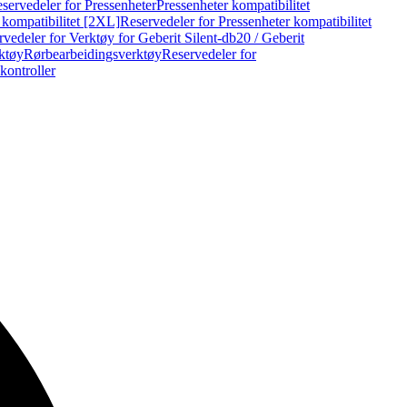
servedeler for Pressenheter
Pressenheter kompatibilitet
 kompatibilitet [2XL]
Reservedeler for Pressenheter kompatibilitet
vedeler for Verktøy for Geberit Silent-db20 / Geberit
rktøy
Rørbearbeidingsverktøy
Reservedeler for
kontroller