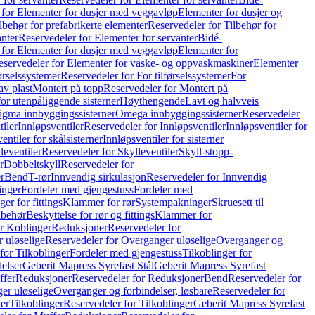
 for Elementer for dusjer med veggavløp
Elementer for dusjer og
lbehør for prefabrikerte elementer
Reservedeler for Tilbehør for
anter
Reservedeler for Elementer for servanter
Bidé-
 for Elementer for dusjer med veggavløp
Elementer for
eservedeler for Elementer for vaske- og oppvaskmaskiner
Elementer
førselssystemer
Reservedeler for For tilførselssystemer
For
av plast
Montert på topp
Reservedeler for Montert på
for utenpåliggende sisterner
Høythengende
Lavt og halvveis
Sigma innbyggingssisterner
Omega innbyggingssisterner
Reservedeler
tiler
Innløpsventiler
Reservedeler for Innløpsventiler
Innløpsventiler for
ntiler for skålsisterner
Innløpsventiler for sisterner
leventiler
Reservedeler for Skylleventiler
Skyll-stopp-
r
Dobbeltskyll
Reservedeler for
r
Bend
T-rør
Innvendig sirkulasjon
Reservedeler for Innvendig
inger
Fordeler med gjengestuss
Fordeler med
ger for fittings
Klammer for rør
Systempakninger
Skruesett til
lbehør
Beskyttelse for rør og fittings
Klammer for
or Koblinger
Reduksjoner
Reservedeler for
 uløselige
Reservedeler for Overganger uløselige
Overganger og
for Tilkoblinger
Fordeler med gjengestuss
Tilkoblinger for
delser
Geberit Mapress Syrefast Stål
Geberit Mapress Syrefast
ffer
Reduksjoner
Reservedeler for Reduksjoner
Bend
Reservedeler for
er uløselige
Overganger og forbindelser, løsbare
Reservedeler for
er
Tilkoblinger
Reservedeler for Tilkoblinger
Geberit Mapress Syrefast