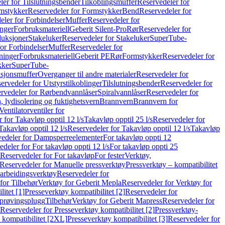
er for Tilslutningsbender
Tilkoblingsmuffer
Reservedeler for
mstykker
Reservedeler for Formstykker
Bend
Reservedeler for
eler for Forbindelser
Muffer
Reservedeler for
nger
Forbruksmateriell
Geberit Silent-Pro
Rør
Reservedeler for
duksjoner
Stakeluker
Reservedeler for Stakeluker
SuperTube-
or Forbindelser
Muffer
Reservedeler for
ninger
Forbruksmateriell
Geberit PE
Rør
Formstykker
Reservedeler for
kker
SuperTube-
nsjonsmuffer
Overganger til andre materialer
Reservedeler for
ervedeler for Utstyrstilkoblinger
Tilslutningsbender
Reservedeler for
rvedeler for Rørbendvannlåser
Spiralvannlåser
Reservedeler for
 lydisolering og fuktighetsvern
Brannvern
Brannvern for
Ventilatorventiler for
 for Takavløp opptil 12 l/s
Takavløp opptil 25 l/s
Reservedeler for
Takavløp opptil 12 l/s
Reservedeler for Takavløp opptil 12 l/s
Takavløp
edeler for Dampsperreelementer
For takavløp oppti 12
deler for For takavløp oppti 12 l/s
For takavløp oppti 25
Reservedeler for For takavløp
For fester
Verktøy,
Reservedeler for Manuelle pressverktøy
Pressverktøy – kompatibilitet
arbeidingsverktøy
Reservedeler for
for Tilbehør
Verktøy for Geberit Mepla
Reservedeler for Verktøy for
itet [1]
Presseverktøy kompatibilitet [2]
Reservedeler for
kprøvingsplugg
Tilbehør
Verktøy for Geberit Mapress
Reservedeler for
Reservedeler for Presseverktøy kompatibilitet [2]
Pressverktøy-
 kompatibilitet [2XL]
Presseverktøy kompatibilitet [3]
Reservedeler for