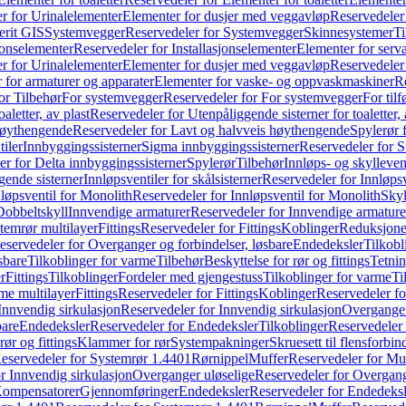
r for Urinalelementer
Elementer for dusjer med veggavløp
Reservedeler
rit GIS
Systemvegger
Reservedeler for Systemvegger
Skinnesystemer
Ti
jonselementer
Reservedeler for Installasjonselementer
Elementer for serv
r for Urinalelementer
Elementer for dusjer med veggavløp
Reservedeler
 for armaturer og apparater
Elementer for vaske- og oppvaskmaskiner
R
or Tilbehør
For systemvegger
Reservedeler for For systemvegger
For til
aletter, av plast
Reservedeler for Utenpåliggende sisterner for toaletter, 
høythengende
Reservedeler for Lavt og halvveis høythengende
Spylerør 
tiler
Innbyggingssisterner
Sigma innbyggingssisterner
Reservedeler for 
er for Delta innbyggingssisterner
Spylerør
Tilbehør
Innløps- og skylleven
gende sisterner
Innløpsventiler for skålsisterner
Reservedeler for Innløpsve
løpsventil for Monolith
Reservedeler for Innløpsventil for Monolith
Skyl
Dobbeltskyll
Innvendige armaturer
Reservedeler for Innvendige armature
temrør multilayer
Fittings
Reservedeler for Fittings
Koblinger
Reduksjone
eservedeler for Overganger og forbindelser, løsbare
Endedeksler
Tilkobl
sbare
Tilkoblinger for varme
Tilbehør
Beskyttelse for rør og fittings
Tetnin
r
Fittings
Tilkoblinger
Fordeler med gjengestuss
Tilkoblinger for varme
Ti
me multilayer
Fittings
Reservedeler for Fittings
Koblinger
Reservedeler f
Innvendig sirkulasjon
Reservedeler for Innvendig sirkulasjon
Overganger
bare
Endedeksler
Reservedeler for Endedeksler
Tilkoblinger
Reservedeler 
rør og fittings
Klammer for rør
Systempakninger
Skruesett til flensforbin
eservedeler for Systemrør 1.4401
Rørnippel
Muffer
Reservedeler for Mu
r Innvendig sirkulasjon
Overganger uløselige
Reservedeler for Overgang
Kompensatorer
Gjennomføringer
Endedeksler
Reservedeler for Endedeksl