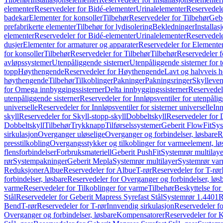
elementer
Reservedeler for Bidé-elementer
Urinalelementer
Reservedele
badekar
Elementer for konsoller
Tilbehør
Reservedeler for Tilbehør
Gebe
prefabrikerte elementer
Tilbehør for lydisolering
Bekledninger
Installas
elementer
Reservedeler for Bidé-elementer
Urinalelementer
Reservedele
dusjer
Elementer for armaturer og apparater
Reservedeler for Elementer
for konsoller
Tilbehør
Reservedeler for Tilbehør
Tilbehør
Reservedeler f
avløpssystemer
Utenpåliggende sisterner
Utenpåliggende sisterner for to
topp
Høythengende
Reservedeler for Høythengende
Lavt og halvveis 
høythengende
Tilbehør
Tilkoblinger
Pakninger
Pakningsringer
Skylleven
for Omega innbyggingssisterner
Delta innbyggingssisterner
Reservedel
utenpåliggende sisterner
Reservedeler for Innløpsventiler for utenpålig
universelle
Reservedeler for Innløpsventiler for sisterner universelle
Inn
skyll
Reservedeler for Skyll-stopp-skyll
Dobbeltskyll
Reservedeler for 
Dobbeltskyll
Tilbehør
Trykknapp
Tilførselssystemer
Geberit FlowFit
Sys
sirkulasjon
Overganger uløselige
Overganger og forbindelser, løsbare
R
presstilkobling
Overgangsstykker og tilkoblinger for varmeelement, lø
flensforbindelser
Forbruksmateriell
Geberit PushFit
Systemrør multilaye
rør
Systempakninger
Geberit Mepla
Systemrør multilayer
Systemrør var
Reduksjoner
Albue
Reservedeler for Albue
T-rør
Reservedeler for T-rør
forbindelser, løsbare
Reservedeler for Overganger og forbindelser, løs
varme
Reservedeler for Tilkoblinger for varme
Tilbehør
Beskyttelse for 
Stål
Reservedeler for Geberit Mapress Syrefast Stål
Systemrør 1.4401
R
Bend
T-rør
Reservedeler for T-rør
Innvendig sirkulasjon
Reservedeler fo
Overganger og forbindelser, løsbare
Kompensatorer
Reservedeler for 