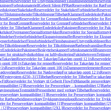
blinger
Reservedeler for Utstyrstilkoblinger
Tilslutningsbender
Reservedel
kninger
Forbruksmateriell
Geberit Silent-PP
Rør
Reservedeler for Rør
For
Reduksjoner
Stakeluker
Reservedeler for Stakeluker
Forbindelser
Reserved
ger
Tilslutningsbender
Tilkoblingsrør
Tilbehør
Klammer
Endedeksler
Pakni
 Bend
Grenrør
Reservedeler for Grenrør
Reduksjoner
Reservedeler for Re
er for Bend
Grenrør
Reservedeler for Grenrør
Forbindelser
Reservedeler f
deler for Tilbehør
Klammer
Endedeksler
Pakninger
Reservedeler for Pak
akeluker
Overganger
Spesialformstykker
Reservedeler for Spesialformsty
bindelser
Sveiseforbindelser
Ekspansjonsmuffer
Reservedeler for Ekspa
jengeforbindelser
Flensforbindelser
Flensbøssinger
Utstyrstilkoblinger
Res
fer
Tilkoblingsrør
Reservedeler for Tilkoblingsrør
Rørbendvannlåser
Rese
er
Endedeksler
Pakninger
Beskyttelseskapper
Forbruksmateriell
Brannvern,
nger for strukturlydutkobling og luftlydisolering
Fuktighetsvern
Tettinger
ng
Takavløp
Reservedeler for Takavløp
Takavløp opptil 12 l/s
Reservedeler
 oppti 100 l/s
Takavløp for renner
Reservedeler for Takavløp for renner
 l/s
Reservedeler for Takavløp oppti 100 l/s
Dampsperreelementer
Reserv
ødoverløp
Reservedeler for Nødoverløp
For takavløp oppti 12 l/s
Reserve
00
Festesystem d250–315
Tilbehør
Reservedeler for Tilbehør
For takavløp
wFit
Reservedeler for Verktøy til Geberit FlowFit
Manuelle pressverktøy
mpatibilitet [2]
Reservedeler for Pressverktøy – kompatibilitet [2]
Rørbe
røvingsplugg
Testmiddel
Pressenheter med verktøy
Tilbehør
Reservedeler 
resseverktøy kompatibilitet [1]
Reservedeler for Presseverktøy kompatibil
for Rørbearbeidingsverktøy
Trykkprøvingsplugg
Reservedeler for Tryk
ler for Presseverktøy kompatibilitet [1]
Presseverktøy kompatibilitet [2]
/ [2]
Presseverktøy kompatibilitet [2XL]
Reservedeler for Presseverktøy