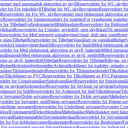
temer med pneumatisk aktivering av skyll
Reservedeler for WC-skylles
ler for For enkeltskyll
Tilbehør for WC-skyllesystemer
Reservedeler fo
l
Reservedeler for For WC skyllesystemer med elektronisk aktivering av
er
Reservedeler for Sanitærmoduler for toaletter
For vegghengte toaletter
r for Tilbehør
Forbruksmateriell
Bidémoduler
Reservedeler for Bidémod
kyllekant
Reservedeler for Urinaler, spyledrift, uten skyllekant
Til utenpål
Reservedeler for Med integrert urinalstyring
Urinal, drift uten vann
Reserv
v glass
Tilbehør
Reservedeler for Tilbehør
Vannlåser og vannlåstilbehør
S
ordeler
Urinalstyringer
Innfelt
Reservedeler for Innfelt
Med elektronisk akt
edeler for Med elektronisk aktivering av skyll, batteridrift
Med pneumati
enpåliggende
Med elektronisk aktivering av skyll, nettdrift
Reservedeler fo
ng av skyll, batteridrift
Tilbehør
Reservedeler for Tilbehør
Råbygg- og u
ilbehør
Betjeningshjelpemidler
Avløpstilkoblinger for toaletter, urinaler 
nnlåser
Tilslutningsbender
Reservedeler for Tilslutningsbender
Tilkobling
ser
Tilkoblinger av PVC
Reservedeler for Tilkoblinger av PVC
Paknings
edeler for Urinalvannlåser
Spiralvannlåser
Reservedeler for Spiralvannlå
ør og spylerørforlengelser
Reservedeler for Spylerør og spylerørforlenge
vløpssett for bidé
Reservedeler for Avløpssett for bidé
Tilkoblingsrør
Til
or Servanter
Doble servanter
Reservedeler for Doble servanter
Møbelserv
vedeler for Servanter, små
Hjørne-servanter
Reservedeler for Hjørne-ser
derlimte servanter
Reservedeler for Underlimte servanter
Servanter Com
eksel
Festemateriell
Dekorblending
Møbelpakker
Møbelpakker med hån
servant
Baderomsmøbler
Servantunderskap
Reservedeler for Servantund
er for For dobbelservanter
Benkeplater
Reservedeler for Benkeplater
For
 For toppmontert servant firkantet
Sideskap
Reservedeler for Sideskap
La