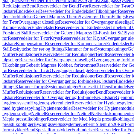
Stål, gass
Reservedeler for Geberit Mapress Syrefast Stål, gass
Systemr
Reduksjoner
Bend
Reservedeler for Bend
T-rør
Reservedeler for T-rør
O
løsbare
Endedeksler
Reservedeler for Endedeksler
Tilkoblinger
Reserved
flensforbindelser
Geberit Mapress Therm
Systemrør Therm
Fittings
Rese
for T-rør
Overganger uløselige
Reservedeler for Overganger uløselige
O
Kompensatorer
Endedeksler
Reservedeler for Endedeksler
Tilbehør til
Forsinket Stål
Reservedeler for Geberit Mapress El-Forsinket Stål
Syst
rør
Reservedeler for T-rør
Kryss
Reservedeler for Kryss
Overganger ulø
løsbare
Kompensatorer
Reservedeler for Kompensatorer
Endedeksler
Re
Stål
Beskyttelse for rør og fittings
Klammer for rør
Systempakninger
Ge
Muffer
Reduksjoner
Reservedeler for Reduksjoner
Bend
Reservedeler 
uløselige
Reservedeler for Overganger uløselige
Overganger og forbind
Tilkoblinger
Geberit Mapress Kobber, forkrommet
Reservedeler for G
rør
Reservedeler for T-rør
Overganger uløselige
Reservedeler for Overg
Muffer
Reduksjoner
Reservedeler for Reduksjoner
Bend
Reservedeler 
løsbare
Reservedeler for Overganger og forbindelser, løsbare
Endedeks
fittings
Klammer for rør
Systempakninger
Skruesett til flensforbindelser
Muffer
Reduksjoner
Reservedeler for Reduksjoner
Bend
Reservedeler 
løsbare
Reservedeler for Overganger og forbindelser, løsbare
Gjennomf
hygienesystem
Hygienespylerenheter
Reservedeler for Hygienespylere
med hygienespyling
Hygienemoduler
Reservedeler for Hygienemodul
hygienespyling
Nettdel
Reservedeler for Nettdel
Nettverkskomponenter
Mepla presstilkoblinger
Reservedeler for Med Mepla presstilkoblinger
presstilkoblinger
Bygningsavløpssystemer
Geberit Silent-db20
Rør
Form
formstykker
Bend
Spesialformstykker
Forbindelser
Reservedeler for For