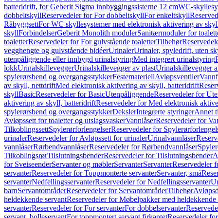
batteridrift, for Geberit Sigma innbyggingssisterne 12 cm
WC-skyllesys
dobbeltskyll
Reservedeler for For dobbeltskyll
For enkeltskyll
Reservede
Råbyggsett
For WC skyllesystemer med elektronisk aktivering av skyl
skyll
Forbindelser
Geberit Monolith moduler
Sanitærmoduler for toalett
toaletter
Reservedeler for For gulvstående toaletter
Tilbehør
Reservedele
vegghengte og gulvstående bidéer
Urinaler
Urinaler, spyledrift, uten s
utenpåliggende eller innbygd urinalstyring
Med integrert urinalstyring
lokk
Urinalskillevegger
Urinalskillevegger av plast
Urinalskillevegger a
spylerørsbend og overgangsstykker
Festemateriell
Avløpsventiler
Vannf
av skyll, nettdrift
Med elektronisk aktivering av skyll, batteridrift
Reserv
skyll
Basic
Reservedeler for Basic
Utenpåliggende
Reservedeler for Ut
aktivering av skyll, batteridrift
Reservedeler for Med elektronisk aktiveri
spylerørsbend og overgangsstykker
Deksler
Integrerte styringer
Annet t
Avløpssett for toaletter og utslagsvasker
Vannlåser
Reservedeler for Va
Tilkoblingssett
Spylerørforlengelser
Reservedeler for Spylerørforlengel
urinaler
Reservedeler for Avløpssett for urinaler
Urinalvannlåser
Reserv
vannlåser
Rørbendvannlåser
Reservedeler for Rørbendvannlåser
Spyler
Tilkoblingsrør
Tilslutningsbender
Reservedeler for Tilslutningsbender
A
for Sveiseender
Servanter og møbler
Servanter
Servanter
Reservedeler f
servanter
Reservedeler for Toppmonterte servanter
Servanter, små
Reser
servanter
Nedfellingsservanter
Reservedeler for Nedfellingsservanter
Un
barn
Servantområder
Reservedeler for Servantområder
Tilbehør
Avløpsd
heldekkende servant
Reservedeler for Møbelpakker med heldekkende 
servanter
Reservedeler for For servanter
For dobbelservanter
Reservedel
servant, bolleservant
For toppmontert servant firkantet
Reservedeler for