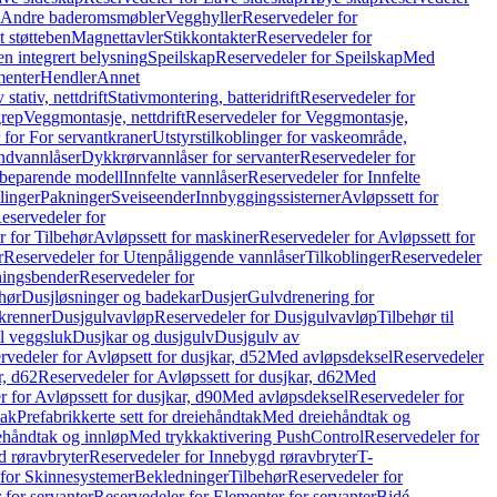
r Andre baderomsmøbler
Vegghyller
Reservedeler for
t støtteben
Magnettavler
Stikkontakter
Reservedeler for
n integrert belysning
Speilskap
Reservedeler for Speilskap
Med
menter
Hendler
Annet
tativ, nettdrift
Stativmontering, batteridrift
Reservedeler for
grep
Veggmontasje, nettdrift
Reservedeler for Veggmontasje,
 for For servantkraner
Utstyrstilkoblinger for vaskeområde,
ndvannlåser
Dykkrørvannlåser for servanter
Reservedeler for
ssbeparende modell
Innfelte vannlåser
Reservedeler for Innfelte
linger
Pakninger
Sveiseender
Innbyggingssisterner
Avløpssett for
eservedeler for
r for Tilbehør
Avløpssett for maskiner
Reservedeler for Avløpssett for
r
Reservedeler for Utenpåliggende vannlåser
Tilkoblinger
Reservedeler
tningsbender
Reservedeler for
hør
Dusjløsninger og badekar
Dusjer
Gulvdrenering for
ukrenner
Dusjgulvavløp
Reservedeler for Dusjgulvavløp
Tilbehør til
il veggsluk
Dusjkar og dusjgulv
Dusjgulv av
rvedeler for Avløpsett for dusjkar, d52
Med avløpsdeksel
Reservedeler
r, d62
Reservedeler for Avløpssett for dusjkar, d62
Med
 for Avløpssett for dusjkar, d90
Med avløpsdeksel
Reservedeler for
tak
Prefabrikkerte sett for dreiehåndtak
Med dreiehåndtak og
iehåndtak og innløp
Med trykkaktivering PushControl
Reservedeler for
 røravbryter
Reservedeler for Innebygd røravbryter
T-
 for Skinnesystemer
Bekledninger
Tilbehør
Reservedeler for
 for servanter
Reservedeler for Elementer for servanter
Bidé-