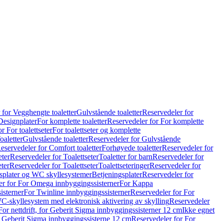
 for Vegghengte toaletter
Gulvstående toaletter
Reservedeler for
Designplater
For komplette toaletter
Reservedeler for For komplette
r For toalettseter
For toalettseter og komplette
oaletter
Gulvstående toaletter
Reservedeler for Gulvstående
eservedeler for Comfort toaletter
Forhøyede toaletter
Reservedeler for
eter
Reservedeler for Toalettseter
Toaletter for barn
Reservedeler for
eter
Reservedeler for Toalettseter
Toalettseteringer
Reservedeler for
splater og WC skyllesystemer
Betjeningsplater
Reservedeler for
er for For Omega innbyggingssisterner
For Kappa
isterner
For Twinline innbyggingssisterner
Reservedeler for For
C-skyllesystem med elektronisk aktivering av skylling
Reservedeler
For nettdrift, for Geberit Sigma innbyggingssisterner 12 cm
Ikke egnet
for Geberit Sigma innbyggingssisterne 12 cm
Reservedeler for For