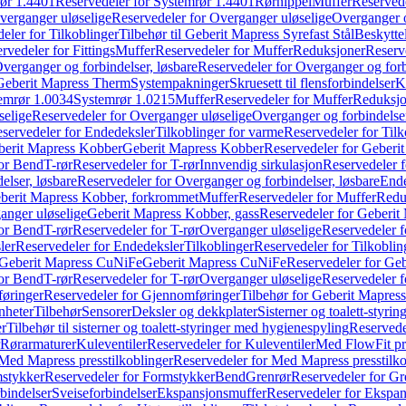
ør 1.4401
Reservedeler for Systemrør 1.4401
Rørnippel
Muffer
Reservede
verganger uløselige
Reservedeler for Overganger uløselige
Overganger o
eler for Tilkoblinger
Tilbehør til Geberit Mapress Syrefast Stål
Beskyttel
rvedeler for Fittings
Muffer
Reservedeler for Muffer
Reduksjoner
Reserv
verganger og forbindelser, løsbare
Reservedeler for Overganger og forb
 Geberit Mapress Therm
Systempakninger
Skruesett til flensforbindelser
K
emrør 1.0034
Systemrør 1.0215
Muffer
Reservedeler for Muffer
Reduksjo
selige
Reservedeler for Overganger uløselige
Overganger og forbindelser
servedeler for Endedeksler
Tilkoblinger for varme
Reservedeler for Tilk
berit Mapress Kobber
Geberit Mapress Kobber
Reservedeler for Geberi
for Bend
T-rør
Reservedeler for T-rør
Innvendig sirkulasjon
Reservedeler f
elser, løsbare
Reservedeler for Overganger og forbindelser, løsbare
Ende
eberit Mapress Kobber, forkrommet
Muffer
Reservedeler for Muffer
Redu
anger uløselige
Geberit Mapress Kobber, gass
Reservedeler for Geberit
for Bend
T-rør
Reservedeler for T-rør
Overganger uløselige
Reservedeler f
ler
Reservedeler for Endedeksler
Tilkoblinger
Reservedeler for Tilkoblin
Geberit Mapress CuNiFe
Geberit Mapress CuNiFe
Reservedeler for Ge
for Bend
T-rør
Reservedeler for T-rør
Overganger uløselige
Reservedeler f
øringer
Reservedeler for Gjennomføringer
Tilbehør for Geberit Mapre
nheter
Tilbehør
Sensorer
Deksler og dekkplater
Sisterner og toalett-styri
er
Tilbehør til sisterner og toalett-styringer med hygienespyling
Reservedel
Rørarmaturer
Kuleventiler
Reservedeler for Kuleventiler
Med FlowFit pr
Med Mapress presstilkoblinger
Reservedeler for Med Mapress presstilko
stykker
Reservedeler for Formstykker
Bend
Grenrør
Reservedeler for Gr
bindelser
Sveiseforbindelser
Ekspansjonsmuffer
Reservedeler for Ekspa