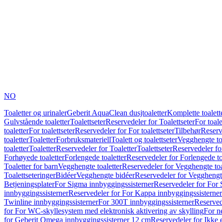
NO
Toaletter og urinaler
Geberit AquaClean dusjtoaletter
Komplette toalett
Gulvstående toaletter
Toalettseter
Reservedeler for Toalettseter
For toale
toaletter
For toalettseter
Reservedeler for For toalettseter
Tilbehør
Reserv
toaletter
Toaletter
Forbruksmateriell
Toalett og toalettseter
Vegghengte to
toaletter
Toaletter
Reservedeler for Toaletter
Toalettseter
Reservedeler for
Forhøyede toaletter
Forlengede toaletter
Reservedeler for Forlengede to
Toaletter for barn
Vegghengte toaletter
Reservedeler for Vegghengte toa
Toalettseteringer
Bidéer
Vegghengte bidéer
Reservedeler for Vegghengt
Betjeningsplater
For Sigma innbyggingssisterner
Reservedeler for For 
innbyggingssisterner
Reservedeler for For Kappa innbyggingssisterner
Twinline innbyggingssisterner
For 300T innbyggingssisterner
Reserved
for For WC-skyllesystem med elektronisk aktivering av skylling
For n
for Geberit Omega innbyggingssisterner 12 cm
Reservedeler for Ikke