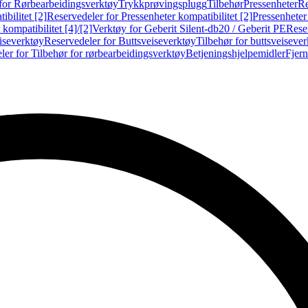
for Rørbearbeidingsverktøy
Trykkprøvingsplugg
Tilbehør
Pressenheter
Re
ibilitet [2]
Reservedeler for Pressenheter kompatibilitet [2]
Pressenheter
kompatibilitet [4]/[2]
Verktøy for Geberit Silent-db20 / Geberit PE
Reser
iseverktøy
Reservedeler for Buttsveiseverktøy
Tilbehør for buttsveiseve
ler for Tilbehør for rørbearbeidingsverktøy
Betjeningshjelpemidler
Fjern