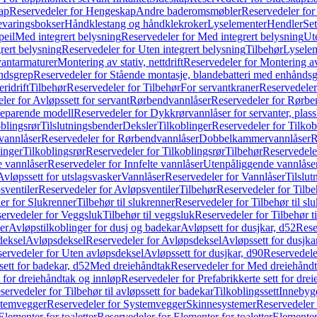
ap
Reservedeler for Hengeskap
Andre baderomsmøbler
Reservedeler fo
evaringsbokser
Håndklestang og håndklekroker
Lyselementer
Hendler
Set
peil
Med integrert belysning
Reservedeler for Med integrert belysning
Ute
rert belysning
Reservedeler for Uten integrert belysning
Tilbehør
Lysele
vantarmaturer
Montering av stativ, nettdrift
Reservedeler for Montering av s
åndsgrep
Reservedeler for Stående montasje, blandebatteri med enhånds
ridrift
Tilbehør
Reservedeler for Tilbehør
For servantkraner
Reservedeler
ler for Avløpssett for servant
Rørbendvannlåser
Reservedeler for Rørbe
beparende modell
Reservedeler for Dykkrørvannlåser for servanter, pla
blingsrør
Tilslutningsbender
Deksler
Tilkoblinger
Reservedeler for Tilkob
vannlåser
Reservedeler for Rørbendvannlåser
Dobbelkammervannlåser
R
linger
Tilkoblingsrør
Reservedeler for Tilkoblingsrør
Tilbehør
Reservedele
e vannlåser
Reservedeler for Innfelte vannlåser
Utenpåliggende vannlåse
Avløpssett for utslagsvasker
Vannlåser
Reservedeler for Vannlåser
Tilslu
sventiler
Reservedeler for Avløpsventiler
Tilbehør
Reservedeler for Tilbe
er for Slukrenner
Tilbehør til slukrenner
Reservedeler for Tilbehør til sl
ervedeler for Veggsluk
Tilbehør til veggsluk
Reservedeler for Tilbehør t
er
Avløpstilkoblinger for dusj og badekar
Avløpsett for dusjkar, d52
Rese
deksel
Avløpsdeksel
Reservedeler for Avløpsdeksel
Avløpssett for dusjka
ervedeler for Uten avløpsdeksel
Avløpssett for dusjkar, d90
Reservedeler
ett for badekar, d52
Med dreiehåndtak
Reservedeler for Med dreiehånd
t for dreiehåndtak og innløp
Reservedeler for Prefabrikkerte sett for dre
servedeler for Tilbehør til avløpssett for badekar
Tilkoblingssett
Innebygd
temvegger
Reservedeler for Systemvegger
Skinnesystemer
Reservedeler
Elementer for toaletter
Reservedeler for Elementer for toaletter
Elementer