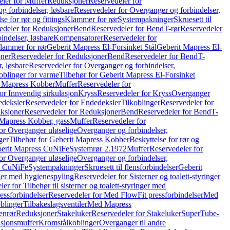
ler for Muffer
Reduksjoner
Reservedeler for
g forbindelser, løsbare
Reservedeler for Overganger og forbindelser,
se for rør og fittings
Klammer for rør
Systempakninger
Skruesett til
edeler for Reduksjoner
Bend
Reservedeler for Bend
T-rør
Reservedeler
indelser, løsbare
Kompensatorer
Reservedeler for
lammer for rør
Geberit Mapress El-Forsinket Stål
Geberit Mapress El-
ner
Reservedeler for Reduksjoner
Bend
Reservedeler for Bend
T-
, løsbare
Reservedeler for Overganger og forbindelser,
oblinger for varme
Tilbehør for Geberit Mapress El-Forsinket
t Mapress Kobber
Muffer
Reservedeler for
or Innvendig sirkulasjon
Kryss
Reservedeler for Kryss
Overganger
deksler
Reservedeler for Endedeksler
Tilkoblinger
Reservedeler for
ksjoner
Reservedeler for Reduksjoner
Bend
Reservedeler for Bend
T-
 Mapress Kobber, gass
Muffer
Reservedeler for
or Overganger uløselige
Overganger og forbindelser,
ger
Tilbehør for Geberit Mapress Kobber
Beskyttelse for rør og
berit Mapress CuNiFe
Systemrør 2.1972
Muffer
Reservedeler for
or Overganger uløselige
Overganger og forbindelser,
ss CuNiFe
Systempakninger
Skruesett til flensforbindelser
Geberit
nger med hygienespyling
Reservedeler for Sisterner og toalett-styringer
er for Tilbehør til sisterner og toalett-styringer med
essforbindelser
Reservedeler for Med FlowFit pressforbindelser
Med
blinger
Tilbakeslagsventiler
Med Mapress
enrør
Reduksjoner
Stakeluker
Reservedeler for Stakeluker
SuperTube-
nsjonsmuffer
Kromstålkoblinger
Overganger til andre