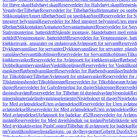
for Høye skap
Halvhøyt skap
Reservedeler for Halvhøyt skap
Hengesk
Vegghyller
Tilbehør
Reservedeler for Tilbehør
Skuffeinnsatser og oppb
Stikkontakter
Annet tilbehør
Speil og speilskap
Speil
Reservedeler for S
integrert belysning
Reservedeler for Med integrert belysning
Uten integ
tilbehør
Stikkontakter
Armaturer
Servantarmaturer
Reservedeler for Ser
Stativmontering, batteridrift
Stående montasje, blandebatteri med enh
nettdrift
Veggmontasje, batteridrift
Reservedeler for Veggmontasje, batte
kjøkkenvask, apparater og utslagsvask
Avløpssett for servant
Reservede
Dykkrørvannlåser for servanter
Dykkrørvannlåser for servanter, plass
vannlåser
Servanttilkoblinger
Reservedeler for Servanttilkoblinger
Tilko
kjøkkenvasker
Reservedeler for Avløpssett for kjøkkenvasker
Rørbend
Dobbelkammervannlåser
Vasktilkoplinger
Reservedeler for Vasktilkop
maskiner
Rørbendvannlåser
Reservedeler for Rørbendvannlåser
Innfelt
for Tilkoblinger
Tilbehør
Avløpssett for utslagsvasker
Reservedeler for 
Tilslutningsbender
Tilkoblingsrør
Reservedeler for Tilkoblingsrør
Avløp
dusjer
Reservedeler for Gulvdrenering for dusjer
Slukrenner
Reservedel
dusjgulvavløp
Reservedeler for Tilbehør til dusjgulvavløp
Veggsluk
Res
mineralmateriale
Innbyggingselementer
Nisjebokser til dusjer
Nisjeboks
for Med avløpsdeksel
Uten avløpsdeksel
Reservedeler for Uten avløps
avløpsdeksel
Reservedeler for Med avløpsdeksel
Uten avløpsdeksel
Res
Med avløpsdeksel
Avløpssett for badekar, d52
Reservedeler for Avløpss
innløp
Reservedeler for Med dreiehåndtak og innløp
Prefabrikkerte set
Med trykkaktivering PushControl
Tilbehør til avløpssett for badekar
Re
rør
Vanntilkoplinger
Installasjons- og skyllesystemer
Geberit Duofix
Sys
Tilbehør
Installasjonselementer
Reservedeler for Installasjonselementer