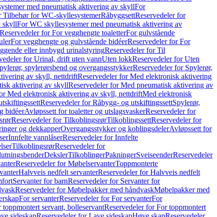
ystemer med pneumatisk aktivering av skyll
For
r Tilbehør for WC-skyllesystemer
Råbyggsett
Reservedeler for
 skyll
For WC skyllesystemer med pneumatisk aktivering av
Reservedeler for For vegghengte toaletter
For gulvstående
uler
For vegghengte og gulvstående bidéer
Reservedeler for For
iggende eller innbygd urinalstyring
Reservedeler for Til
edeler for Urinal, drift uten vann
Uten lokk
Reservedeler for Uten
pylerør, spylerørsbend og overgangsstykker
Reservedeler for Spylerør,
ivering av skyll, nettdrift
Reservedeler for Med elektronisk aktivering
sk aktivering av skyll
Reservedeler for Med pneumatisk aktivering av
r Med elektronisk aktivering av skyll, nettdrift
Med elektronisk
tskiftingssett
Reservedeler for Råbygg- og utskiftingssett
Spylerør,
og bidéer
Avløpssett for toaletter og utslagsvasker
Reservedeler for
srør
Reservedeler for Tilkoblingsrør
Tilkoblingssett
Reservedeler for
ringer og dekkapper
Overgangsstykker og koblingsdeler
Avløpssett for
ser
Innfelte vannlåser
Reservedeler for Innfelte
lser
Tilkoblingsrør
Reservedeler for
slutningsbender
Deksler
Tilkoblinger
Pakninger
Sveiseender
Reservedeler
anter
Reservedeler for Møbelservanter
Toppmonterte
vanter
Halvveis nedfelt servanter
Reservedeler for Halvveis nedfelt
fort
Servanter for barn
Reservedeler for Servanter for
dvask
Reservedeler for Møbelpakker med håndvask
Møbelpakker med
erskap
For servanter
Reservedeler for For servanter
For
 toppmontert servant, bolleservant
Reservedeler for For toppmontert
ve sideskap
Reservedeler for Lave sideskap
Høye skap
Reservedeler