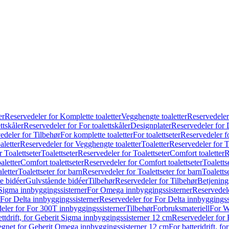
er
Reservedeler for Komplette toaletter
Vegghengte toaletter
Reservedeler
ttskåler
Reservedeler for For toalettskåler
Designplater
Reservedeler for 
edeler for Tilbehør
For komplette toaletter
For toalettseter
Reservedeler fo
aletter
Reservedeler for Vegghengte toaletter
Toaletter
Reservedeler for T
 Toalettseter
Toalettseter
Reservedeler for Toalettseter
Comfort toaletter
R
aletter
Comfort toalettseter
Reservedeler for Comfort toalettseter
Toaletts
letter
Toalettseter for barn
Reservedeler for Toalettseter for barn
Toaletts
e bidéer
Gulvstående bidéer
Tilbehør
Reservedeler for Tilbehør
Betjening
Sigma innbyggingssisterner
For Omega innbyggingssisterner
Reservedel
For Delta innbyggingssisterner
Reservedeler for For Delta innbyggingss
eler for For 300T innbyggingssisterner
Tilbehør
Forbruksmateriell
For W
ettdrift, for Geberit Sigma innbyggingssisterner 12 cm
Reservedeler for 
 egnet for Geberit Omega innbyggingssisterner 12 cm
For batteridrift, 