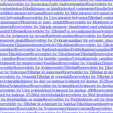
ap
Reservedeler for Hengeskap
Andre baderomsmøbler
Reservedeler fo
evaringsbokser
Håndklestang og håndklekroker
Lyselementer
Hendler
Set
peil
Med integrert belysning
Reservedeler for Med integrert belysning
Ute
rert belysning
Reservedeler for Uten integrert belysning
Tilbehør
Lysele
vantarmaturer
Montering av stativ, nettdrift
Reservedeler for Montering av s
åndsgrep
Reservedeler for Stående montasje, blandebatteri med enhånds
ridrift
Tilbehør
Reservedeler for Tilbehør
For servantkraner
Reservedeler
ler for Avløpssett for servant
Rørbendvannlåser
Reservedeler for Rørbe
beparende modell
Reservedeler for Dykkrørvannlåser for servanter, pla
blingsrør
Tilslutningsbender
Deksler
Tilkoblinger
Reservedeler for Tilkob
vannlåser
Reservedeler for Rørbendvannlåser
Dobbelkammervannlåser
R
linger
Tilkoblingsrør
Reservedeler for Tilkoblingsrør
Tilbehør
Reservedele
e vannlåser
Reservedeler for Innfelte vannlåser
Utenpåliggende vannlåse
Avløpssett for utslagsvasker
Vannlåser
Reservedeler for Vannlåser
Tilslu
sventiler
Reservedeler for Avløpsventiler
Tilbehør
Reservedeler for Tilbe
er for Slukrenner
Tilbehør til slukrenner
Reservedeler for Tilbehør til sl
ervedeler for Veggsluk
Tilbehør til veggsluk
Reservedeler for Tilbehør t
er
Avløpstilkoblinger for dusj og badekar
Avløpsett for dusjkar, d52
Rese
deksel
Avløpsdeksel
Reservedeler for Avløpsdeksel
Avløpssett for dusjka
ervedeler for Uten avløpsdeksel
Avløpssett for dusjkar, d90
Reservedeler
ett for badekar, d52
Med dreiehåndtak
Reservedeler for Med dreiehånd
t for dreiehåndtak og innløp
Reservedeler for Prefabrikkerte sett for dre
servedeler for Tilbehør til avløpssett for badekar
Tilkoblingssett
Innebygd
temvegger
Reservedeler for Systemvegger
Skinnesystemer
Reservedeler
Elementer for toaletter
Reservedeler for Elementer for toaletter
Elementer