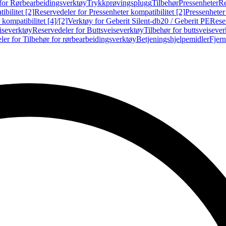
for Rørbearbeidingsverktøy
Trykkprøvingsplugg
Tilbehør
Pressenheter
Re
ibilitet [2]
Reservedeler for Pressenheter kompatibilitet [2]
Pressenheter
kompatibilitet [4]/[2]
Verktøy for Geberit Silent-db20 / Geberit PE
Reser
iseverktøy
Reservedeler for Buttsveiseverktøy
Tilbehør for buttsveiseve
ler for Tilbehør for rørbearbeidingsverktøy
Betjeningshjelpemidler
Fjern