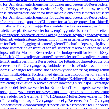
r for Urinalelementer
Elementer for dusjer med veggavløp
Reservedeler
rit GIS
Systemvegger
Reservedeler for Systemvegger
Skinnesystemer
Ti
jonselementer
Reservedeler for Installasjonselementer
Elementer for serv
r for Urinalelementer
Elementer for dusjer med veggavløp
Reservedeler
 for armaturer og apparater
Elementer for vaske- og oppvaskmaskiner
R
or Tilbehør
For systemvegger
Reservedeler for For systemvegger
For til
aletter, av plast
Reservedeler for Utenpåliggende sisterner for toaletter, 
høythengende
Reservedeler for Lavt og halvveis høythengende
Spylerør 
tiler
Innbyggingssisterner
Sigma innbyggingssisterner
Reservedeler for 
er for Delta innbyggingssisterner
Spylerør
Tilbehør
Innløps- og skylleven
gende sisterner
Innløpsventiler for skålsisterner
Reservedeler for Innløpsve
løpsventil for Monolith
Reservedeler for Innløpsventil for Monolith
Skyl
Dobbeltskyll
Innvendige armaturer
Reservedeler for Innvendige armature
temrør multilayer
Fittings
Reservedeler for Fittings
Koblinger
Reduksjone
eservedeler for Overganger og forbindelser, løsbare
Endedeksler
Tilkobl
sbare
Tilkoblinger for varme
Tilbehør
Beskyttelse for rør og fittings
Tetnin
r
Fittings
Tilkoblinger
Fordeler med gjengestuss
Tilkoblinger for varme
Ti
me multilayer
Fittings
Reservedeler for Fittings
Koblinger
Reservedeler f
Innvendig sirkulasjon
Reservedeler for Innvendig sirkulasjon
Overganger
bare
Endedeksler
Reservedeler for Endedeksler
Tilkoblinger
Reservedeler 
rør og fittings
Klammer for rør
Systempakninger
Skruesett til flensforbin
eservedeler for Systemrør 1.4401
Rørnippel
Muffer
Reservedeler for Mu
r Innvendig sirkulasjon
Overganger uløselige
Reservedeler for Overgang
Kompensatorer
Gjennomføringer
Endedeksler
Reservedeler for Endedeksl