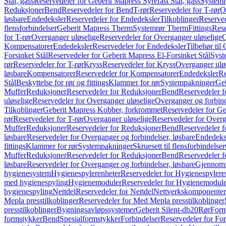
Stål, gass
Reservedeler for Geberit Mapress Syrefast Stål, gass
Systemr
Reduksjoner
Bend
Reservedeler for Bend
T-rør
Reservedeler for T-rør
O
løsbare
Endedeksler
Reservedeler for Endedeksler
Tilkoblinger
Reserved
flensforbindelser
Geberit Mapress Therm
Systemrør Therm
Fittings
Rese
for T-rør
Overganger uløselige
Reservedeler for Overganger uløselige
O
Kompensatorer
Endedeksler
Reservedeler for Endedeksler
Tilbehør til
Forsinket Stål
Reservedeler for Geberit Mapress El-Forsinket Stål
Syst
rør
Reservedeler for T-rør
Kryss
Reservedeler for Kryss
Overganger ulø
løsbare
Kompensatorer
Reservedeler for Kompensatorer
Endedeksler
Re
Stål
Beskyttelse for rør og fittings
Klammer for rør
Systempakninger
Ge
Muffer
Reduksjoner
Reservedeler for Reduksjoner
Bend
Reservedeler 
uløselige
Reservedeler for Overganger uløselige
Overganger og forbind
Tilkoblinger
Geberit Mapress Kobber, forkrommet
Reservedeler for G
rør
Reservedeler for T-rør
Overganger uløselige
Reservedeler for Overg
Muffer
Reduksjoner
Reservedeler for Reduksjoner
Bend
Reservedeler 
løsbare
Reservedeler for Overganger og forbindelser, løsbare
Endedeks
fittings
Klammer for rør
Systempakninger
Skruesett til flensforbindelser
Muffer
Reduksjoner
Reservedeler for Reduksjoner
Bend
Reservedeler 
løsbare
Reservedeler for Overganger og forbindelser, løsbare
Gjennomf
hygienesystem
Hygienespylerenheter
Reservedeler for Hygienespylere
med hygienespyling
Hygienemoduler
Reservedeler for Hygienemodul
hygienespyling
Nettdel
Reservedeler for Nettdel
Nettverkskomponenter
Mepla presstilkoblinger
Reservedeler for Med Mepla presstilkoblinger
presstilkoblinger
Bygningsavløpssystemer
Geberit Silent-db20
Rør
Form
formstykker
Bend
Spesialformstykker
Forbindelser
Reservedeler for For