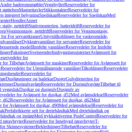
r Andre baderomsmøbler
Vegghyller
Reservedeler for
t støtteben
Magnettavler
Stikkontakter
Reservedeler for
n integrert belysning
Speilskap
Reservedeler for Speilskap
Med
menter
Hendler
Annet
tativ, nettdrift
Stativmontering, batteridrift
Reservedeler for
grep
Veggmontasje, nettdrift
Reservedeler for Veggmontasje,
 for For servantkraner
Utstyrstilkoblinger for vaskeområde,
ndvannlåser
Dykkrørvannlåser for servanter
Reservedeler for
ssbeparende modell
Innfelte vannlåser
Reservedeler for Innfelte
linger
Pakninger
Sveiseender
Innbyggingssisterner
Avløpssett for
eservedeler for
r for Tilbehør
Avløpssett for maskiner
Reservedeler for Avløpssett for
r
Reservedeler for Utenpåliggende vannlåser
Tilkoblinger
Reservedeler
tningsbender
Reservedeler for
hør
Dusjløsninger og badekar
Dusjer
Gulvdrenering for
ukrenner
Dusjgulvavløp
Reservedeler for Dusjgulvavløp
Tilbehør til
il veggsluk
Dusjkar og dusjgulv
Dusjgulv av
rvedeler for Avløpsett for dusjkar, d52
Med avløpsdeksel
Reservedeler
r, d62
Reservedeler for Avløpssett for dusjkar, d62
Med
 for Avløpssett for dusjkar, d90
Med avløpsdeksel
Reservedeler for
tak
Prefabrikkerte sett for dreiehåndtak
Med dreiehåndtak og
iehåndtak og innløp
Med trykkaktivering PushControl
Reservedeler for
 røravbryter
Reservedeler for Innebygd røravbryter
T-
 for Skinnesystemer
Bekledninger
Tilbehør
Reservedeler for
 for servanter
Reservedeler for Elementer for servanter
Bidé-