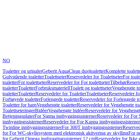
NO
Toaletter og urinaler
Geberit AquaClean dusjtoaletter
Komplette toalett
Gulvstående toaletter
Toalettseter
Reservedeler for Toalettseter
For toale
toaletter
For toalettseter
Reservedeler for For toalettseter
Tilbehør
Reserv
toaletter
Toaletter
Forbruksmateriell
Toalett og toalettseter
Vegghengte to
toaletter
Toaletter
Reservedeler for Toaletter
Toalettseter
Reservedeler for
Forhøyede toaletter
Forlengede toaletter
Reservedeler for Forlengede to
Toaletter for barn
Vegghengte toaletter
Reservedeler for Vegghengte toa
Toalettseteringer
Bidéer
Vegghengte bidéer
Reservedeler for Vegghengt
Betjeningsplater
For Sigma innbyggingssisterner
Reservedeler for For 
innbyggingssisterner
Reservedeler for For Kappa innbyggingssisterner
Twinline innbyggingssisterner
For 300T innbyggingssisterner
Reserved
for For WC-skyllesystem med elektronisk aktivering av skylling
For n
for Geberit Omega innbyggingssisterner 12 cm
Reservedeler for Ikke