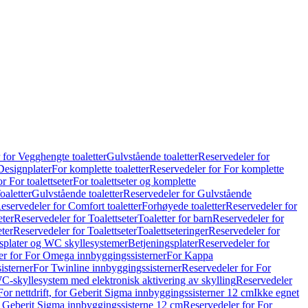
 for Vegghengte toaletter
Gulvstående toaletter
Reservedeler for
Designplater
For komplette toaletter
Reservedeler for For komplette
r For toalettseter
For toalettseter og komplette
oaletter
Gulvstående toaletter
Reservedeler for Gulvstående
eservedeler for Comfort toaletter
Forhøyede toaletter
Reservedeler for
eter
Reservedeler for Toalettseter
Toaletter for barn
Reservedeler for
eter
Reservedeler for Toalettseter
Toalettseteringer
Reservedeler for
splater og WC skyllesystemer
Betjeningsplater
Reservedeler for
er for For Omega innbyggingssisterner
For Kappa
isterner
For Twinline innbyggingssisterner
Reservedeler for For
C-skyllesystem med elektronisk aktivering av skylling
Reservedeler
For nettdrift, for Geberit Sigma innbyggingssisterner 12 cm
Ikke egnet
for Geberit Sigma innbyggingssisterne 12 cm
Reservedeler for For