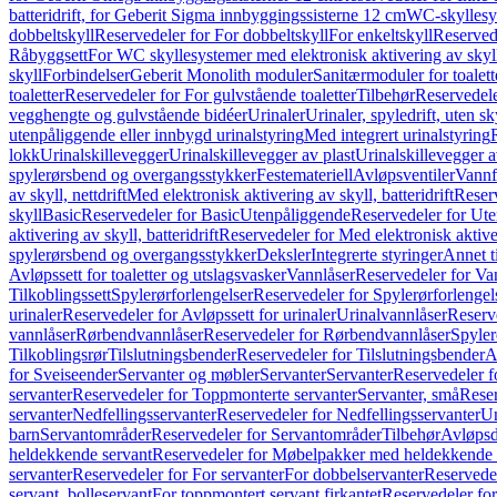
batteridrift, for Geberit Sigma innbyggingssisterne 12 cm
WC-skyllesys
dobbeltskyll
Reservedeler for For dobbeltskyll
For enkeltskyll
Reservede
Råbyggsett
For WC skyllesystemer med elektronisk aktivering av skyl
skyll
Forbindelser
Geberit Monolith moduler
Sanitærmoduler for toalett
toaletter
Reservedeler for For gulvstående toaletter
Tilbehør
Reservedele
vegghengte og gulvstående bidéer
Urinaler
Urinaler, spyledrift, uten s
utenpåliggende eller innbygd urinalstyring
Med integrert urinalstyring
lokk
Urinalskillevegger
Urinalskillevegger av plast
Urinalskillevegger a
spylerørsbend og overgangsstykker
Festemateriell
Avløpsventiler
Vannf
av skyll, nettdrift
Med elektronisk aktivering av skyll, batteridrift
Reserv
skyll
Basic
Reservedeler for Basic
Utenpåliggende
Reservedeler for Ut
aktivering av skyll, batteridrift
Reservedeler for Med elektronisk aktiveri
spylerørsbend og overgangsstykker
Deksler
Integrerte styringer
Annet t
Avløpssett for toaletter og utslagsvasker
Vannlåser
Reservedeler for Va
Tilkoblingssett
Spylerørforlengelser
Reservedeler for Spylerørforlengel
urinaler
Reservedeler for Avløpssett for urinaler
Urinalvannlåser
Reserv
vannlåser
Rørbendvannlåser
Reservedeler for Rørbendvannlåser
Spyler
Tilkoblingsrør
Tilslutningsbender
Reservedeler for Tilslutningsbender
A
for Sveiseender
Servanter og møbler
Servanter
Servanter
Reservedeler f
servanter
Reservedeler for Toppmonterte servanter
Servanter, små
Reser
servanter
Nedfellingsservanter
Reservedeler for Nedfellingsservanter
Un
barn
Servantområder
Reservedeler for Servantområder
Tilbehør
Avløpsd
heldekkende servant
Reservedeler for Møbelpakker med heldekkende 
servanter
Reservedeler for For servanter
For dobbelservanter
Reservedel
servant, bolleservant
For toppmontert servant firkantet
Reservedeler for