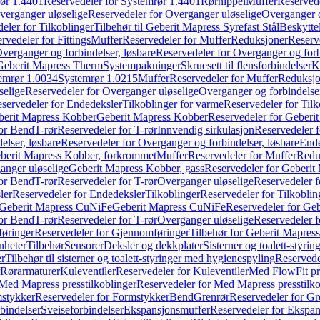
ør 1.4401
Reservedeler for Systemrør 1.4401
Rørnippel
Muffer
Reservede
verganger uløselige
Reservedeler for Overganger uløselige
Overganger o
eler for Tilkoblinger
Tilbehør til Geberit Mapress Syrefast Stål
Beskyttel
rvedeler for Fittings
Muffer
Reservedeler for Muffer
Reduksjoner
Reserv
verganger og forbindelser, løsbare
Reservedeler for Overganger og forb
 Geberit Mapress Therm
Systempakninger
Skruesett til flensforbindelser
K
emrør 1.0034
Systemrør 1.0215
Muffer
Reservedeler for Muffer
Reduksjo
selige
Reservedeler for Overganger uløselige
Overganger og forbindelser
servedeler for Endedeksler
Tilkoblinger for varme
Reservedeler for Tilk
berit Mapress Kobber
Geberit Mapress Kobber
Reservedeler for Geberi
for Bend
T-rør
Reservedeler for T-rør
Innvendig sirkulasjon
Reservedeler f
elser, løsbare
Reservedeler for Overganger og forbindelser, løsbare
Ende
eberit Mapress Kobber, forkrommet
Muffer
Reservedeler for Muffer
Redu
anger uløselige
Geberit Mapress Kobber, gass
Reservedeler for Geberit
for Bend
T-rør
Reservedeler for T-rør
Overganger uløselige
Reservedeler f
ler
Reservedeler for Endedeksler
Tilkoblinger
Reservedeler for Tilkoblin
Geberit Mapress CuNiFe
Geberit Mapress CuNiFe
Reservedeler for Ge
for Bend
T-rør
Reservedeler for T-rør
Overganger uløselige
Reservedeler f
øringer
Reservedeler for Gjennomføringer
Tilbehør for Geberit Mapre
nheter
Tilbehør
Sensorer
Deksler og dekkplater
Sisterner og toalett-styri
er
Tilbehør til sisterner og toalett-styringer med hygienespyling
Reservedel
Rørarmaturer
Kuleventiler
Reservedeler for Kuleventiler
Med FlowFit pr
Med Mapress presstilkoblinger
Reservedeler for Med Mapress presstilko
stykker
Reservedeler for Formstykker
Bend
Grenrør
Reservedeler for Gr
bindelser
Sveiseforbindelser
Ekspansjonsmuffer
Reservedeler for Ekspa