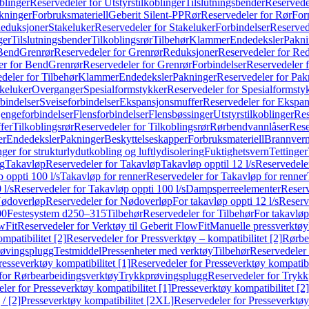
blinger
Reservedeler for Utstyrstilkoblinger
Tilslutningsbender
Reservedel
kninger
Forbruksmateriell
Geberit Silent-PP
Rør
Reservedeler for Rør
For
Reduksjoner
Stakeluker
Reservedeler for Stakeluker
Forbindelser
Reserved
ger
Tilslutningsbender
Tilkoblingsrør
Tilbehør
Klammer
Endedeksler
Pakni
 Bend
Grenrør
Reservedeler for Grenrør
Reduksjoner
Reservedeler for Re
er for Bend
Grenrør
Reservedeler for Grenrør
Forbindelser
Reservedeler f
deler for Tilbehør
Klammer
Endedeksler
Pakninger
Reservedeler for Pak
akeluker
Overganger
Spesialformstykker
Reservedeler for Spesialformsty
bindelser
Sveiseforbindelser
Ekspansjonsmuffer
Reservedeler for Ekspa
jengeforbindelser
Flensforbindelser
Flensbøssinger
Utstyrstilkoblinger
Res
fer
Tilkoblingsrør
Reservedeler for Tilkoblingsrør
Rørbendvannlåser
Rese
er
Endedeksler
Pakninger
Beskyttelseskapper
Forbruksmateriell
Brannvern,
nger for strukturlydutkobling og luftlydisolering
Fuktighetsvern
Tettinger
ng
Takavløp
Reservedeler for Takavløp
Takavløp opptil 12 l/s
Reservedeler
 oppti 100 l/s
Takavløp for renner
Reservedeler for Takavløp for renner
 l/s
Reservedeler for Takavløp oppti 100 l/s
Dampsperreelementer
Reserv
ødoverløp
Reservedeler for Nødoverløp
For takavløp oppti 12 l/s
Reserve
00
Festesystem d250–315
Tilbehør
Reservedeler for Tilbehør
For takavløp
wFit
Reservedeler for Verktøy til Geberit FlowFit
Manuelle pressverktøy
mpatibilitet [2]
Reservedeler for Pressverktøy – kompatibilitet [2]
Rørbe
røvingsplugg
Testmiddel
Pressenheter med verktøy
Tilbehør
Reservedeler 
resseverktøy kompatibilitet [1]
Reservedeler for Presseverktøy kompatibil
for Rørbearbeidingsverktøy
Trykkprøvingsplugg
Reservedeler for Tryk
ler for Presseverktøy kompatibilitet [1]
Presseverktøy kompatibilitet [2]
/ [2]
Presseverktøy kompatibilitet [2XL]
Reservedeler for Presseverktøy