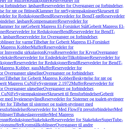
ler for Muffer
Reduksjoner
Reservedeler for
g forbindelser, løsbare
Reservedeler for Overganger og forbindelser,
se for rør og fittings
Klammer for rør
Systempakninger
Skruesett til
edeler for Reduksjoner
Bend
Reservedeler for Bend
T-rør
Reservedeler
indelser, løsbare
Kompensatorer
Reservedeler for
lammer for rør
Geberit Mapress El-Forsinket Stål
Geberit Mapress El-
ner
Reservedeler for Reduksjoner
Bend
Reservedeler for Bend
T-
, løsbare
Reservedeler for Overganger og forbindelser,
oblinger for varme
Tilbehør for Geberit Mapress El-Forsinket
t Mapress Kobber
Muffer
Reservedeler for
or Innvendig sirkulasjon
Kryss
Reservedeler for Kryss
Overganger
deksler
Reservedeler for Endedeksler
Tilkoblinger
Reservedeler for
ksjoner
Reservedeler for Reduksjoner
Bend
Reservedeler for Bend
T-
 Mapress Kobber, gass
Muffer
Reservedeler for
or Overganger uløselige
Overganger og forbindelser,
ger
Tilbehør for Geberit Mapress Kobber
Beskyttelse for rør og
berit Mapress CuNiFe
Systemrør 2.1972
Muffer
Reservedeler for
or Overganger uløselige
Overganger og forbindelser,
ss CuNiFe
Systempakninger
Skruesett til flensforbindelser
Geberit
nger med hygienespyling
Reservedeler for Sisterner og toalett-styringer
er for Tilbehør til sisterner og toalett-styringer med
essforbindelser
Reservedeler for Med FlowFit pressforbindelser
Med
blinger
Tilbakeslagsventiler
Med Mapress
enrør
Reduksjoner
Stakeluker
Reservedeler for Stakeluker
SuperTube-
nsjonsmuffer
Kromstålkoblinger
Overganger til andre