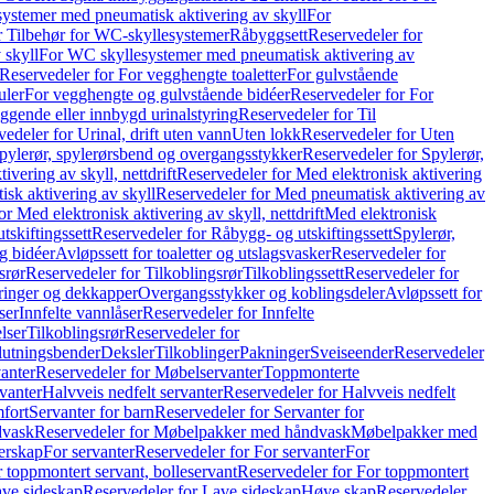
ystemer med pneumatisk aktivering av skyll
For
r Tilbehør for WC-skyllesystemer
Råbyggsett
Reservedeler for
 skyll
For WC skyllesystemer med pneumatisk aktivering av
Reservedeler for For vegghengte toaletter
For gulvstående
uler
For vegghengte og gulvstående bidéer
Reservedeler for For
iggende eller innbygd urinalstyring
Reservedeler for Til
edeler for Urinal, drift uten vann
Uten lokk
Reservedeler for Uten
pylerør, spylerørsbend og overgangsstykker
Reservedeler for Spylerør,
ivering av skyll, nettdrift
Reservedeler for Med elektronisk aktivering
sk aktivering av skyll
Reservedeler for Med pneumatisk aktivering av
r Med elektronisk aktivering av skyll, nettdrift
Med elektronisk
tskiftingssett
Reservedeler for Råbygg- og utskiftingssett
Spylerør,
og bidéer
Avløpssett for toaletter og utslagsvasker
Reservedeler for
srør
Reservedeler for Tilkoblingsrør
Tilkoblingssett
Reservedeler for
ringer og dekkapper
Overgangsstykker og koblingsdeler
Avløpssett for
ser
Innfelte vannlåser
Reservedeler for Innfelte
lser
Tilkoblingsrør
Reservedeler for
slutningsbender
Deksler
Tilkoblinger
Pakninger
Sveiseender
Reservedeler
anter
Reservedeler for Møbelservanter
Toppmonterte
vanter
Halvveis nedfelt servanter
Reservedeler for Halvveis nedfelt
fort
Servanter for barn
Reservedeler for Servanter for
dvask
Reservedeler for Møbelpakker med håndvask
Møbelpakker med
erskap
For servanter
Reservedeler for For servanter
For
 toppmontert servant, bolleservant
Reservedeler for For toppmontert
ve sideskap
Reservedeler for Lave sideskap
Høye skap
Reservedeler