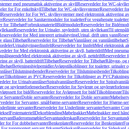
temer med pneumatisk aktivering av skyll
Reservedeler for WC-skylles
ler for For enkeltskyll
Tilbehør for WC-skyllesystemer
Reservedeler fo
l
Reservedeler for For WC skyllesystemer med elektronisk aktivering av
er
Reservedeler for Sanitærmoduler for toaletter
For vegghengte toaletter
r for Tilbehør
Forbruksmateriell
Bidémoduler
Reservedeler for Bidémod
kyllekant
Reservedeler for Urinaler, spyledrift, uten skyllekant
Til utenpål
Reservedeler for Med integrert urinalstyring
Urinal, drift uten vann
Reserv
v glass
Tilbehør
Reservedeler for Tilbehør
Vannlåser og vannlåstilbehør
S
ordeler
Urinalstyringer
Innfelt
Reservedeler for Innfelt
Med elektronisk akt
edeler for Med elektronisk aktivering av skyll, batteridrift
Med pneumati
enpåliggende
Med elektronisk aktivering av skyll, nettdrift
Reservedeler fo
ng av skyll, batteridrift
Tilbehør
Reservedeler for Tilbehør
Råbygg- og u
ilbehør
Betjeningshjelpemidler
Avløpstilkoblinger for toaletter, urinaler 
nnlåser
Tilslutningsbender
Reservedeler for Tilslutningsbender
Tilkobling
ser
Tilkoblinger av PVC
Reservedeler for Tilkoblinger av PVC
Paknings
edeler for Urinalvannlåser
Spiralvannlåser
Reservedeler for Spiralvannlå
ør og spylerørforlengelser
Reservedeler for Spylerør og spylerørforlenge
vløpssett for bidé
Reservedeler for Avløpssett for bidé
Tilkoblingsrør
Til
or Servanter
Doble servanter
Reservedeler for Doble servanter
Møbelserv
vedeler for Servanter, små
Hjørne-servanter
Reservedeler for Hjørne-ser
derlimte servanter
Reservedeler for Underlimte servanter
Servanter Com
eksel
Festemateriell
Dekorblending
Møbelpakker
Møbelpakker med hån
servant
Baderomsmøbler
Servantunderskap
Reservedeler for Servantund
er for For dobbelservanter
Benkeplater
Reservedeler for Benkeplater
For
 For toppmontert servant firkantet
Sideskap
Reservedeler for Sideskap
La