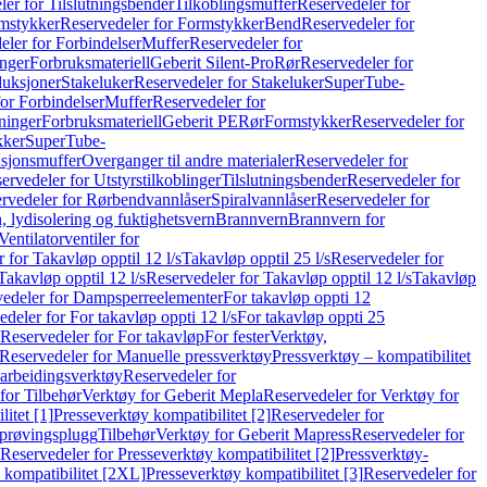
er for Tilslutningsbender
Tilkoblingsmuffer
Reservedeler for
mstykker
Reservedeler for Formstykker
Bend
Reservedeler for
eler for Forbindelser
Muffer
Reservedeler for
nger
Forbruksmateriell
Geberit Silent-Pro
Rør
Reservedeler for
duksjoner
Stakeluker
Reservedeler for Stakeluker
SuperTube-
or Forbindelser
Muffer
Reservedeler for
ninger
Forbruksmateriell
Geberit PE
Rør
Formstykker
Reservedeler for
kker
SuperTube-
nsjonsmuffer
Overganger til andre materialer
Reservedeler for
ervedeler for Utstyrstilkoblinger
Tilslutningsbender
Reservedeler for
rvedeler for Rørbendvannlåser
Spiralvannlåser
Reservedeler for
 lydisolering og fuktighetsvern
Brannvern
Brannvern for
Ventilatorventiler for
 for Takavløp opptil 12 l/s
Takavløp opptil 25 l/s
Reservedeler for
Takavløp opptil 12 l/s
Reservedeler for Takavløp opptil 12 l/s
Takavløp
edeler for Dampsperreelementer
For takavløp oppti 12
deler for For takavløp oppti 12 l/s
For takavløp oppti 25
Reservedeler for For takavløp
For fester
Verktøy,
Reservedeler for Manuelle pressverktøy
Pressverktøy – kompatibilitet
arbeidingsverktøy
Reservedeler for
for Tilbehør
Verktøy for Geberit Mepla
Reservedeler for Verktøy for
itet [1]
Presseverktøy kompatibilitet [2]
Reservedeler for
kprøvingsplugg
Tilbehør
Verktøy for Geberit Mapress
Reservedeler for
Reservedeler for Presseverktøy kompatibilitet [2]
Pressverktøy-
 kompatibilitet [2XL]
Presseverktøy kompatibilitet [3]
Reservedeler for