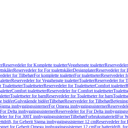
er
Reservedeler for Komplette toaletter
Vegghengte toaletter
Reservedeler
ttskåler
Reservedeler for For toalettskåler
Designplater
Reservedeler for 
edeler for Tilbehør
For komplette toaletter
For toalettseter
Reservedeler fo
aletter
Reservedeler for Vegghengte toaletter
Toaletter
Reservedeler for T
 Toalettseter
Toalettseter
Reservedeler for Toalettseter
Comfort toaletter
R
aletter
Comfort toalettseter
Reservedeler for Comfort toalettseter
Toaletts
letter
Toalettseter for barn
Reservedeler for Toalettseter for barn
Toaletts
e bidéer
Gulvstående bidéer
Tilbehør
Reservedeler for Tilbehør
Betjening
Sigma innbyggingssisterner
For Omega innbyggingssisterner
Reservedel
For Delta innbyggingssisterner
Reservedeler for For Delta innbyggingss
eler for For 300T innbyggingssisterner
Tilbehør
Forbruksmateriell
For W
ettdrift, for Geberit Sigma innbyggingssisterner 12 cm
Reservedeler for 
 egnet for Geberit Omega innbyggingssisterner 12 cm
For batteridrift, 