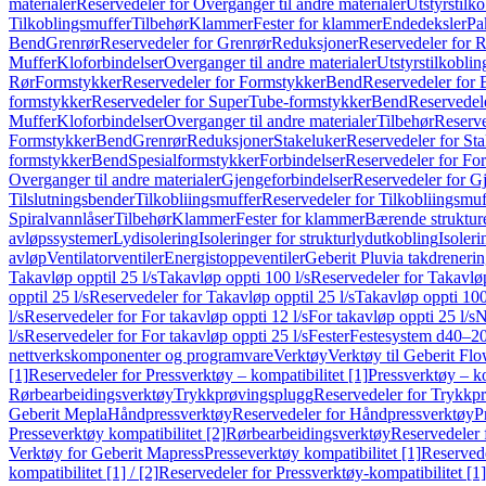
materialer
Reservedeler for Overganger til andre materialer
Utstyrstilko
Tilkoblingsmuffer
Tilbehør
Klammer
Fester for klammer
Endedeksler
Pa
Bend
Grenrør
Reservedeler for Grenrør
Reduksjoner
Reservedeler for 
Muffer
Kloforbindelser
Overganger til andre materialer
Utstyrstilkoblin
Rør
Formstykker
Reservedeler for Formstykker
Bend
Reservedeler for
formstykker
Reservedeler for SuperTube-formstykker
Bend
Reservedel
Muffer
Kloforbindelser
Overganger til andre materialer
Tilbehør
Reserve
Formstykker
Bend
Grenrør
Reduksjoner
Stakeluker
Reservedeler for St
formstykker
Bend
Spesialformstykker
Forbindelser
Reservedeler for For
Overganger til andre materialer
Gjengeforbindelser
Reservedeler for G
Tilslutningsbender
Tilkobliingsmuffer
Reservedeler for Tilkobliingsmuf
Spiralvannlåser
Tilbehør
Klammer
Fester for klammer
Bærende struktur
avløpssystemer
Lydisolering
Isoleringer for strukturlydutkobling
Isoleri
avløp
Ventilatorventiler
Energistoppeventiler
Geberit Pluvia takdreneri
Takavløp opptil 25 l/s
Takavløp oppti 100 l/s
Reservedeler for Takavløp
opptil 25 l/s
Reservedeler for Takavløp opptil 25 l/s
Takavløp oppti 100
l/s
Reservedeler for For takavløp oppti 12 l/s
For takavløp oppti 25 l/s
N
l/s
Reservedeler for For takavløp oppti 25 l/s
Fester
Festesystem d40–2
nettverkskomponenter og programvare
Verktøy
Verktøy til Geberit Flo
[1]
Reservedeler for Pressverktøy – kompatibilitet [1]
Pressverktøy – ko
Rørbearbeidingsverktøy
Trykkprøvingsplugg
Reservedeler for Trykkp
Geberit Mepla
Håndpressverktøy
Reservedeler for Håndpressverktøy
P
Presseverktøy kompatibilitet [2]
Rørbearbeidingsverktøy
Reservedeler 
Verktøy for Geberit Mapress
Presseverktøy kompatibilitet [1]
Reservede
kompatibilitet [1] / [2]
Reservedeler for Pressverktøy-kompatibilitet [1] 