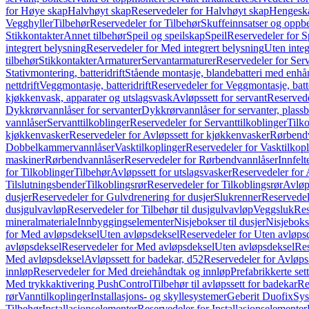
for Høye skap
Halvhøyt skap
Reservedeler for Halvhøyt skap
Hengesk
Vegghyller
Tilbehør
Reservedeler for Tilbehør
Skuffeinnsatser og oppb
Stikkontakter
Annet tilbehør
Speil og speilskap
Speil
Reservedeler for S
integrert belysning
Reservedeler for Med integrert belysning
Uten integ
tilbehør
Stikkontakter
Armaturer
Servantarmaturer
Reservedeler for Ser
Stativmontering, batteridrift
Stående montasje, blandebatteri med enh
nettdrift
Veggmontasje, batteridrift
Reservedeler for Veggmontasje, batte
kjøkkenvask, apparater og utslagsvask
Avløpssett for servant
Reservede
Dykkrørvannlåser for servanter
Dykkrørvannlåser for servanter, plass
vannlåser
Servanttilkoblinger
Reservedeler for Servanttilkoblinger
Tilko
kjøkkenvasker
Reservedeler for Avløpssett for kjøkkenvasker
Rørbend
Dobbelkammervannlåser
Vasktilkoplinger
Reservedeler for Vasktilkop
maskiner
Rørbendvannlåser
Reservedeler for Rørbendvannlåser
Innfelt
for Tilkoblinger
Tilbehør
Avløpssett for utslagsvasker
Reservedeler for 
Tilslutningsbender
Tilkoblingsrør
Reservedeler for Tilkoblingsrør
Avløp
dusjer
Reservedeler for Gulvdrenering for dusjer
Slukrenner
Reservedel
dusjgulvavløp
Reservedeler for Tilbehør til dusjgulvavløp
Veggsluk
Res
mineralmateriale
Innbyggingselementer
Nisjebokser til dusjer
Nisjeboks
for Med avløpsdeksel
Uten avløpsdeksel
Reservedeler for Uten avløps
avløpsdeksel
Reservedeler for Med avløpsdeksel
Uten avløpsdeksel
Res
Med avløpsdeksel
Avløpssett for badekar, d52
Reservedeler for Avløpss
innløp
Reservedeler for Med dreiehåndtak og innløp
Prefabrikkerte set
Med trykkaktivering PushControl
Tilbehør til avløpssett for badekar
Re
rør
Vanntilkoplinger
Installasjons- og skyllesystemer
Geberit Duofix
Sys
Tilbehør
Installasjonselementer
Reservedeler for Installasjonselementer