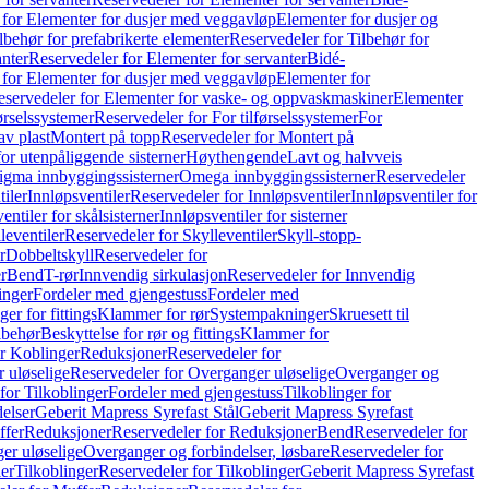
 for Elementer for dusjer med veggavløp
Elementer for dusjer og
lbehør for prefabrikerte elementer
Reservedeler for Tilbehør for
anter
Reservedeler for Elementer for servanter
Bidé-
 for Elementer for dusjer med veggavløp
Elementer for
eservedeler for Elementer for vaske- og oppvaskmaskiner
Elementer
førselssystemer
Reservedeler for For tilførselssystemer
For
av plast
Montert på topp
Reservedeler for Montert på
for utenpåliggende sisterner
Høythengende
Lavt og halvveis
Sigma innbyggingssisterner
Omega innbyggingssisterner
Reservedeler
tiler
Innløpsventiler
Reservedeler for Innløpsventiler
Innløpsventiler for
ntiler for skålsisterner
Innløpsventiler for sisterner
leventiler
Reservedeler for Skylleventiler
Skyll-stopp-
r
Dobbeltskyll
Reservedeler for
r
Bend
T-rør
Innvendig sirkulasjon
Reservedeler for Innvendig
inger
Fordeler med gjengestuss
Fordeler med
ger for fittings
Klammer for rør
Systempakninger
Skruesett til
lbehør
Beskyttelse for rør og fittings
Klammer for
or Koblinger
Reduksjoner
Reservedeler for
 uløselige
Reservedeler for Overganger uløselige
Overganger og
for Tilkoblinger
Fordeler med gjengestuss
Tilkoblinger for
delser
Geberit Mapress Syrefast Stål
Geberit Mapress Syrefast
ffer
Reduksjoner
Reservedeler for Reduksjoner
Bend
Reservedeler for
er uløselige
Overganger og forbindelser, løsbare
Reservedeler for
er
Tilkoblinger
Reservedeler for Tilkoblinger
Geberit Mapress Syrefast