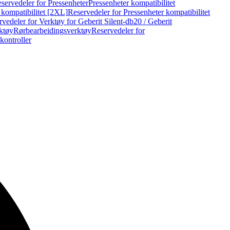
servedeler for Pressenheter
Pressenheter kompatibilitet
 kompatibilitet [2XL]
Reservedeler for Pressenheter kompatibilitet
vedeler for Verktøy for Geberit Silent-db20 / Geberit
rktøy
Rørbearbeidingsverktøy
Reservedeler for
kontroller