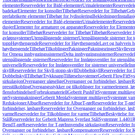
elementer
Reservedeler for Bidé-elementer
Urinalelementer
Reservedele
badekar
Elementer for konsoller
Tilbehør
Reservedeler for Tilbehør
Gebe
prefabrikerte elementer
Tilbehør for lydisolering
Bekledninger
Installas
elementer
Reservedeler for Bidé-elementer
Urinalelementer
Reservedele
dusjer
Elementer for armaturer og apparater
Reservedeler for Elementer
for konsoller
Tilbehør
Reservedeler for Tilbehør
Tilbehør
Reservedeler f
avløpssystemer
Utenpåliggende sisterner
Utenpåliggende sisterner for to
topp
Høythengende
Reservedeler for Høythengende
Lavt og halvveis 
høythengende
Tilbehør
Tilkoblinger
Pakninger
Pakningsringer
Skylleven
for Omega innbyggingssisterner
Delta innbyggingssisterner
Reservedel
utenpåliggende sisterner
Reservedeler for Innløpsventiler for utenpålig
universelle
Reservedeler for Innløpsventiler for sisterner universelle
Inn
skyll
Reservedeler for Skyll-stopp-skyll
Dobbeltskyll
Reservedeler for 
Dobbeltskyll
Tilbehør
Trykknapp
Tilførselssystemer
Geberit FlowFit
Sys
sirkulasjon
Overganger uløselige
Overganger og forbindelser, løsbare
R
presstilkobling
Overgangsstykker og tilkoblinger for varmeelement, lø
flensforbindelser
Forbruksmateriell
Geberit PushFit
Systemrør multilaye
rør
Systempakninger
Geberit Mepla
Systemrør multilayer
Systemrør var
Reduksjoner
Albue
Reservedeler for Albue
T-rør
Reservedeler for T-rør
forbindelser, løsbare
Reservedeler for Overganger og forbindelser, løs
varme
Reservedeler for Tilkoblinger for varme
Tilbehør
Beskyttelse for 
Stål
Reservedeler for Geberit Mapress Syrefast Stål
Systemrør 1.4401
R
Bend
T-rør
Reservedeler for T-rør
Innvendig sirkulasjon
Reservedeler fo
Overganger og forbindelser, løsbare
Kompensatorer
Reservedeler for 