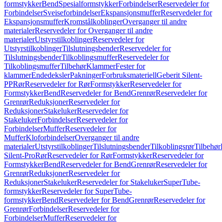
formstykker
Bend
Spesialformstykker
Forbindelser
Reservedeler for
Forbindelser
Sveiseforbindelser
Ekspansjonsmuffer
Reservedeler for
Ekspansjonsmuffer
Kromstålkoblinger
Overganger til andre
materialer
Reservedeler for Overganger til andre
materialer
Utstyrstilkoblinger
Reservedeler for
Utstyrstilkoblinger
Tilslutningsbender
Reservedeler for
Tilslutningsbender
Tilkoblingsmuffer
Reservedeler for
Tilkoblingsmuffer
Tilbehør
Klammer
Fester for
klammer
Endedeksler
Pakninger
Forbruksmateriell
Geberit Silent-
PP
Rør
Reservedeler for Rør
Formstykker
Reservedeler for
Formstykker
Bend
Reservedeler for Bend
Grenrør
Reservedeler for
Grenrør
Reduksjoner
Reservedeler for
Reduksjoner
Stakeluker
Reservedeler for
Stakeluker
Forbindelser
Reservedeler for
Forbindelser
Muffer
Reservedeler for
Muffer
Kloforbindelser
Overganger til andre
materialer
Utstyrstilkoblinger
Tilslutningsbender
Tilkoblingsrør
Tilbehør
Silent-Pro
Rør
Reservedeler for Rør
Formstykker
Reservedeler for
Formstykker
Bend
Reservedeler for Bend
Grenrør
Reservedeler for
Grenrør
Reduksjoner
Reservedeler for
Reduksjoner
Stakeluker
Reservedeler for Stakeluker
SuperTube-
formstykker
Reservedeler for SuperTube-
formstykker
Bend
Reservedeler for Bend
Grenrør
Reservedeler for
Grenrør
Forbindelser
Reservedeler for
Forbindelser
Muffer
Reservedeler for