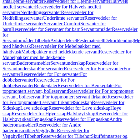
små
Hjørne-servanter
Reservedeler for Hjørne-servanter
Halvveis
nedfelt servanter
Reservedeler for Halvveis nedfelt
servanter
Nedfellingsservanter
Reservedeler for
Nedfellingsservanter
Underlimte servanter
Reservedeler for
Underlimte servanter
Servanter Comfort
Servanter for
barn
Reservedeler for Servanter for barn
Servantområder
Reservedeler
for
Servantområder
Tilbehør
Avløpsdeksel
Festemateriell
Dekorblending
Mø
med håndvask
Reservedeler for Møbelpakker med
håndvask
Møbelpakker med heldekkende servant
Reservedeler for
Møbelpakker med heldekkende
servant
Baderomsmøbler
Servantunderskap
Reservedeler for
Servantunderskap
For servanter
Reservedeler for For servanter
For
servanter
Reservedeler for For servanter
For
dobbelservanter
Reservedeler for For
dobbelservanter
Benkeplater
Reservedeler for Benkeplater
For
toppmontert servant, bolleservant
Reservedeler for For toppmontert
servant, bolleservant
For toppmontert servant firkantet
Reservedeler
for For toppmontert servant firkantet
Sideskap
Reservedeler for
Sideskap
Lave sideskap
Reservedeler for Lave sideskap
Høye
skap
Reservedeler for Høye skap
Halvhøyt skap
Reservedeler for
Halvhøyt skap
Hengeskap
Reservedeler for Hengeskap
Andre
baderomsmøbler
Reservedeler for Andre
baderomsmøbler
Vegghyller
Reservedeler for
Vegghyller
Tilbehør
Reservedeler for Tilbehør
Skuffeinnsatser og