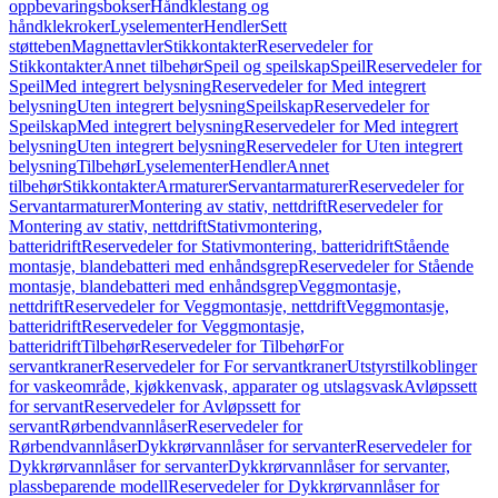
oppbevaringsbokser
Håndklestang og
håndklekroker
Lyselementer
Hendler
Sett
støtteben
Magnettavler
Stikkontakter
Reservedeler for
Stikkontakter
Annet tilbehør
Speil og speilskap
Speil
Reservedeler for
Speil
Med integrert belysning
Reservedeler for Med integrert
belysning
Uten integrert belysning
Speilskap
Reservedeler for
Speilskap
Med integrert belysning
Reservedeler for Med integrert
belysning
Uten integrert belysning
Reservedeler for Uten integrert
belysning
Tilbehør
Lyselementer
Hendler
Annet
tilbehør
Stikkontakter
Armaturer
Servantarmaturer
Reservedeler for
Servantarmaturer
Montering av stativ, nettdrift
Reservedeler for
Montering av stativ, nettdrift
Stativmontering,
batteridrift
Reservedeler for Stativmontering, batteridrift
Stående
montasje, blandebatteri med enhåndsgrep
Reservedeler for Stående
montasje, blandebatteri med enhåndsgrep
Veggmontasje,
nettdrift
Reservedeler for Veggmontasje, nettdrift
Veggmontasje,
batteridrift
Reservedeler for Veggmontasje,
batteridrift
Tilbehør
Reservedeler for Tilbehør
For
servantkraner
Reservedeler for For servantkraner
Utstyrstilkoblinger
for vaskeområde, kjøkkenvask, apparater og utslagsvask
Avløpssett
for servant
Reservedeler for Avløpssett for
servant
Rørbendvannlåser
Reservedeler for
Rørbendvannlåser
Dykkrørvannlåser for servanter
Reservedeler for
Dykkrørvannlåser for servanter
Dykkrørvannlåser for servanter,
plassbeparende modell
Reservedeler for Dykkrørvannlåser for