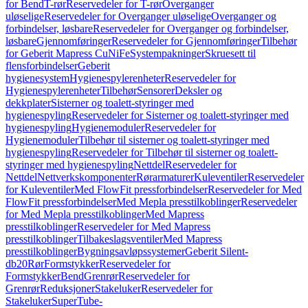
for Bend
T-rør
Reservedeler for T-rør
Overganger
uløselige
Reservedeler for Overganger uløselige
Overganger og
forbindelser, løsbare
Reservedeler for Overganger og forbindelser,
løsbare
Gjennomføringer
Reservedeler for Gjennomføringer
Tilbehør
for Geberit Mapress CuNiFe
Systempakninger
Skruesett til
flensforbindelser
Geberit
hygienesystem
Hygienespylerenheter
Reservedeler for
Hygienespylerenheter
Tilbehør
Sensorer
Deksler og
dekkplater
Sisterner og toalett-styringer med
hygienespyling
Reservedeler for Sisterner og toalett-styringer med
hygienespyling
Hygienemoduler
Reservedeler for
Hygienemoduler
Tilbehør til sisterner og toalett-styringer med
hygienespyling
Reservedeler for Tilbehør til sisterner og toalett-
styringer med hygienespyling
Nettdel
Reservedeler for
Nettdel
Nettverkskomponenter
Rørarmaturer
Kuleventiler
Reservedeler
for Kuleventiler
Med FlowFit pressforbindelser
Reservedeler for Med
FlowFit pressforbindelser
Med Mepla presstilkoblinger
Reservedeler
for Med Mepla presstilkoblinger
Med Mapress
presstilkoblinger
Reservedeler for Med Mapress
presstilkoblinger
Tilbakeslagsventiler
Med Mapress
presstilkoblinger
Bygningsavløpssystemer
Geberit Silent-
db20
Rør
Formstykker
Reservedeler for
Formstykker
Bend
Grenrør
Reservedeler for
Grenrør
Reduksjoner
Stakeluker
Reservedeler for
Stakeluker
SuperTube-