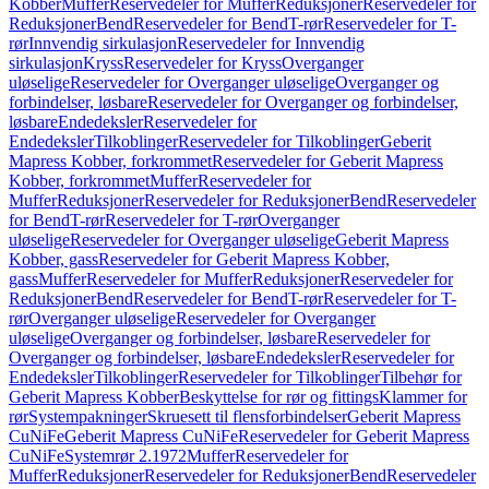
Kobber
Muffer
Reservedeler for Muffer
Reduksjoner
Reservedeler for
Reduksjoner
Bend
Reservedeler for Bend
T-rør
Reservedeler for T-
rør
Innvendig sirkulasjon
Reservedeler for Innvendig
sirkulasjon
Kryss
Reservedeler for Kryss
Overganger
uløselige
Reservedeler for Overganger uløselige
Overganger og
forbindelser, løsbare
Reservedeler for Overganger og forbindelser,
løsbare
Endedeksler
Reservedeler for
Endedeksler
Tilkoblinger
Reservedeler for Tilkoblinger
Geberit
Mapress Kobber, forkrommet
Reservedeler for Geberit Mapress
Kobber, forkrommet
Muffer
Reservedeler for
Muffer
Reduksjoner
Reservedeler for Reduksjoner
Bend
Reservedeler
for Bend
T-rør
Reservedeler for T-rør
Overganger
uløselige
Reservedeler for Overganger uløselige
Geberit Mapress
Kobber, gass
Reservedeler for Geberit Mapress Kobber,
gass
Muffer
Reservedeler for Muffer
Reduksjoner
Reservedeler for
Reduksjoner
Bend
Reservedeler for Bend
T-rør
Reservedeler for T-
rør
Overganger uløselige
Reservedeler for Overganger
uløselige
Overganger og forbindelser, løsbare
Reservedeler for
Overganger og forbindelser, løsbare
Endedeksler
Reservedeler for
Endedeksler
Tilkoblinger
Reservedeler for Tilkoblinger
Tilbehør for
Geberit Mapress Kobber
Beskyttelse for rør og fittings
Klammer for
rør
Systempakninger
Skruesett til flensforbindelser
Geberit Mapress
CuNiFe
Geberit Mapress CuNiFe
Reservedeler for Geberit Mapress
CuNiFe
Systemrør 2.1972
Muffer
Reservedeler for
Muffer
Reduksjoner
Reservedeler for Reduksjoner
Bend
Reservedeler