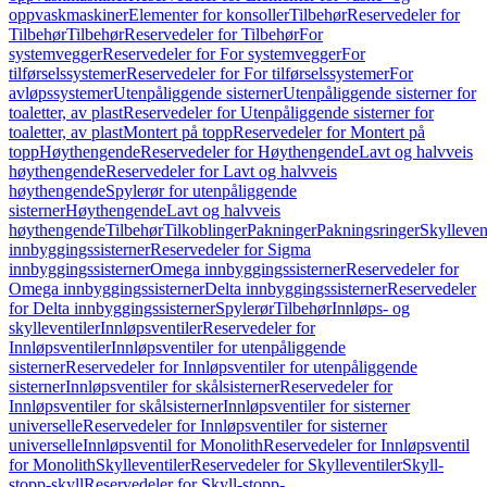
oppvaskmaskiner
Elementer for konsoller
Tilbehør
Reservedeler for
Tilbehør
Tilbehør
Reservedeler for Tilbehør
For
systemvegger
Reservedeler for For systemvegger
For
tilførselssystemer
Reservedeler for For tilførselssystemer
For
avløpssystemer
Utenpåliggende sisterner
Utenpåliggende sisterner for
toaletter, av plast
Reservedeler for Utenpåliggende sisterner for
toaletter, av plast
Montert på topp
Reservedeler for Montert på
topp
Høythengende
Reservedeler for Høythengende
Lavt og halvveis
høythengende
Reservedeler for Lavt og halvveis
høythengende
Spylerør for utenpåliggende
sisterner
Høythengende
Lavt og halvveis
høythengende
Tilbehør
Tilkoblinger
Pakninger
Pakningsringer
Skylleven
innbyggingssisterner
Reservedeler for Sigma
innbyggingssisterner
Omega innbyggingssisterner
Reservedeler for
Omega innbyggingssisterner
Delta innbyggingssisterner
Reservedeler
for Delta innbyggingssisterner
Spylerør
Tilbehør
Innløps- og
skylleventiler
Innløpsventiler
Reservedeler for
Innløpsventiler
Innløpsventiler for utenpåliggende
sisterner
Reservedeler for Innløpsventiler for utenpåliggende
sisterner
Innløpsventiler for skålsisterner
Reservedeler for
Innløpsventiler for skålsisterner
Innløpsventiler for sisterner
universelle
Reservedeler for Innløpsventiler for sisterner
universelle
Innløpsventil for Monolith
Reservedeler for Innløpsventil
for Monolith
Skylleventiler
Reservedeler for Skylleventiler
Skyll-
stopp-skyll
Reservedeler for Skyll-stopp-