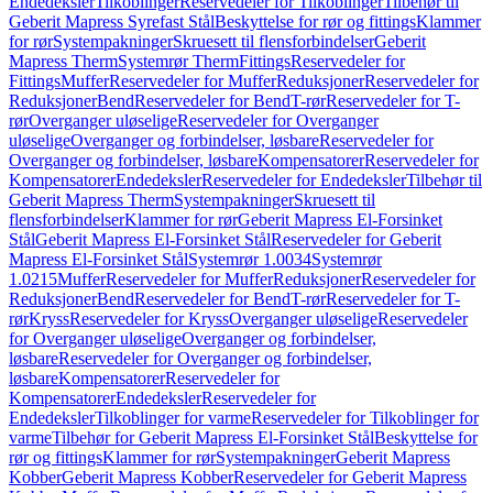
Endedeksler
Tilkoblinger
Reservedeler for Tilkoblinger
Tilbehør til
Geberit Mapress Syrefast Stål
Beskyttelse for rør og fittings
Klammer
for rør
Systempakninger
Skruesett til flensforbindelser
Geberit
Mapress Therm
Systemrør Therm
Fittings
Reservedeler for
Fittings
Muffer
Reservedeler for Muffer
Reduksjoner
Reservedeler for
Reduksjoner
Bend
Reservedeler for Bend
T-rør
Reservedeler for T-
rør
Overganger uløselige
Reservedeler for Overganger
uløselige
Overganger og forbindelser, løsbare
Reservedeler for
Overganger og forbindelser, løsbare
Kompensatorer
Reservedeler for
Kompensatorer
Endedeksler
Reservedeler for Endedeksler
Tilbehør til
Geberit Mapress Therm
Systempakninger
Skruesett til
flensforbindelser
Klammer for rør
Geberit Mapress El-Forsinket
Stål
Geberit Mapress El-Forsinket Stål
Reservedeler for Geberit
Mapress El-Forsinket Stål
Systemrør 1.0034
Systemrør
1.0215
Muffer
Reservedeler for Muffer
Reduksjoner
Reservedeler for
Reduksjoner
Bend
Reservedeler for Bend
T-rør
Reservedeler for T-
rør
Kryss
Reservedeler for Kryss
Overganger uløselige
Reservedeler
for Overganger uløselige
Overganger og forbindelser,
løsbare
Reservedeler for Overganger og forbindelser,
løsbare
Kompensatorer
Reservedeler for
Kompensatorer
Endedeksler
Reservedeler for
Endedeksler
Tilkoblinger for varme
Reservedeler for Tilkoblinger for
varme
Tilbehør for Geberit Mapress El-Forsinket Stål
Beskyttelse for
rør og fittings
Klammer for rør
Systempakninger
Geberit Mapress
Kobber
Geberit Mapress Kobber
Reservedeler for Geberit Mapress