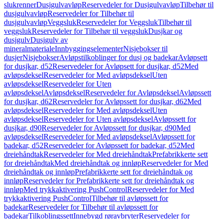
slukrenner
Dusjgulvavløp
Reservedeler for Dusjgulvavløp
Tilbehør til
dusjgulvavløp
Reservedeler for Tilbehør til
dusjgulvavløp
Veggsluk
Reservedeler for Veggsluk
Tilbehør til
veggsluk
Reservedeler for Tilbehør til veggsluk
Dusjkar og
dusjgulv
Dusjgulv av
mineralmateriale
Innbyggingselementer
Nisjebokser til
dusjer
Nisjebokser
Avløpstilkoblinger for dusj og badekar
Avløpsett
for dusjkar, d52
Reservedeler for Avløpsett for dusjkar, d52
Med
avløpsdeksel
Reservedeler for Med avløpsdeksel
Uten
avløpsdeksel
Reservedeler for Uten
avløpsdeksel
Avløpsdeksel
Reservedeler for Avløpsdeksel
Avløpssett
for dusjkar, d62
Reservedeler for Avløpssett for dusjkar, d62
Med
avløpsdeksel
Reservedeler for Med avløpsdeksel
Uten
avløpsdeksel
Reservedeler for Uten avløpsdeksel
Avløpssett for
dusjkar, d90
Reservedeler for Avløpssett for dusjkar, d90
Med
avløpsdeksel
Reservedeler for Med avløpsdeksel
Avløpssett for
badekar, d52
Reservedeler for Avløpssett for badekar, d52
Med
dreiehåndtak
Reservedeler for Med dreiehåndtak
Prefabrikkerte sett
for dreiehåndtak
Med dreiehåndtak og innløp
Reservedeler for Med
dreiehåndtak og innløp
Prefabrikkerte sett for dreiehåndtak og
innløp
Reservedeler for Prefabrikkerte sett for dreiehåndtak og
innløp
Med trykkaktivering PushControl
Reservedeler for Med
trykkaktivering PushControl
Tilbehør til avløpssett for
badekar
Reservedeler for Tilbehør til avløpssett for
badekar
Tilkoblingssett
Innebygd røravbryter
Reservedeler for