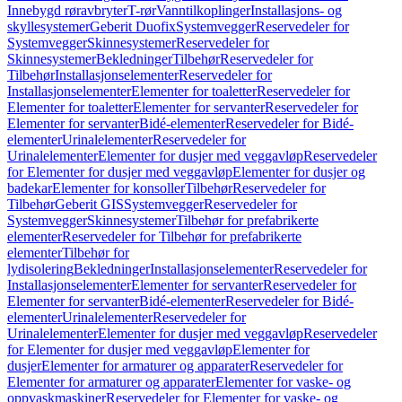
Innebygd røravbryter
T-rør
Vanntilkoplinger
Installasjons- og
skyllesystemer
Geberit Duofix
Systemvegger
Reservedeler for
Systemvegger
Skinnesystemer
Reservedeler for
Skinnesystemer
Bekledninger
Tilbehør
Reservedeler for
Tilbehør
Installasjonselementer
Reservedeler for
Installasjonselementer
Elementer for toaletter
Reservedeler for
Elementer for toaletter
Elementer for servanter
Reservedeler for
Elementer for servanter
Bidé-elementer
Reservedeler for Bidé-
elementer
Urinalelementer
Reservedeler for
Urinalelementer
Elementer for dusjer med veggavløp
Reservedeler
for Elementer for dusjer med veggavløp
Elementer for dusjer og
badekar
Elementer for konsoller
Tilbehør
Reservedeler for
Tilbehør
Geberit GIS
Systemvegger
Reservedeler for
Systemvegger
Skinnesystemer
Tilbehør for prefabrikerte
elementer
Reservedeler for Tilbehør for prefabrikerte
elementer
Tilbehør for
lydisolering
Bekledninger
Installasjonselementer
Reservedeler for
Installasjonselementer
Elementer for servanter
Reservedeler for
Elementer for servanter
Bidé-elementer
Reservedeler for Bidé-
elementer
Urinalelementer
Reservedeler for
Urinalelementer
Elementer for dusjer med veggavløp
Reservedeler
for Elementer for dusjer med veggavløp
Elementer for
dusjer
Elementer for armaturer og apparater
Reservedeler for
Elementer for armaturer og apparater
Elementer for vaske- og
oppvaskmaskiner
Reservedeler for Elementer for vaske- og