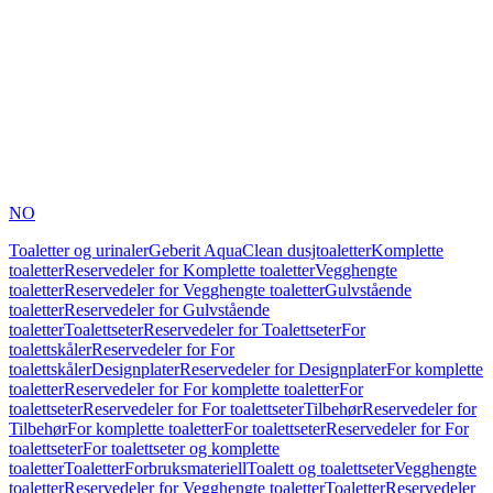
NO
Toaletter og urinaler
Geberit AquaClean dusjtoaletter
Komplette
toaletter
Reservedeler for Komplette toaletter
Vegghengte
toaletter
Reservedeler for Vegghengte toaletter
Gulvstående
toaletter
Reservedeler for Gulvstående
toaletter
Toalettseter
Reservedeler for Toalettseter
For
toalettskåler
Reservedeler for For
toalettskåler
Designplater
Reservedeler for Designplater
For komplette
toaletter
Reservedeler for For komplette toaletter
For
toalettseter
Reservedeler for For toalettseter
Tilbehør
Reservedeler for
Tilbehør
For komplette toaletter
For toalettseter
Reservedeler for For
toalettseter
For toalettseter og komplette
toaletter
Toaletter
Forbruksmateriell
Toalett og toalettseter
Vegghengte
toaletter
Reservedeler for Vegghengte toaletter
Toaletter
Reservedeler