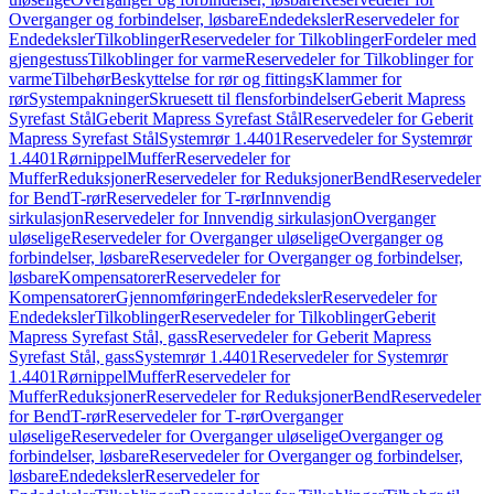
Overganger og forbindelser, løsbare
Endedeksler
Reservedeler for
Endedeksler
Tilkoblinger
Reservedeler for Tilkoblinger
Fordeler med
gjengestuss
Tilkoblinger for varme
Reservedeler for Tilkoblinger for
varme
Tilbehør
Beskyttelse for rør og fittings
Klammer for
rør
Systempakninger
Skruesett til flensforbindelser
Geberit Mapress
Syrefast Stål
Geberit Mapress Syrefast Stål
Reservedeler for Geberit
Mapress Syrefast Stål
Systemrør 1.4401
Reservedeler for Systemrør
1.4401
Rørnippel
Muffer
Reservedeler for
Muffer
Reduksjoner
Reservedeler for Reduksjoner
Bend
Reservedeler
for Bend
T-rør
Reservedeler for T-rør
Innvendig
sirkulasjon
Reservedeler for Innvendig sirkulasjon
Overganger
uløselige
Reservedeler for Overganger uløselige
Overganger og
forbindelser, løsbare
Reservedeler for Overganger og forbindelser,
løsbare
Kompensatorer
Reservedeler for
Kompensatorer
Gjennomføringer
Endedeksler
Reservedeler for
Endedeksler
Tilkoblinger
Reservedeler for Tilkoblinger
Geberit
Mapress Syrefast Stål, gass
Reservedeler for Geberit Mapress
Syrefast Stål, gass
Systemrør 1.4401
Reservedeler for Systemrør
1.4401
Rørnippel
Muffer
Reservedeler for
Muffer
Reduksjoner
Reservedeler for Reduksjoner
Bend
Reservedeler
for Bend
T-rør
Reservedeler for T-rør
Overganger
uløselige
Reservedeler for Overganger uløselige
Overganger og
forbindelser, løsbare
Reservedeler for Overganger og forbindelser,
løsbare
Endedeksler
Reservedeler for