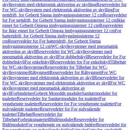
skyllesystem med elektronisk aktivering av skylling
Reservedeler for
For WC-skyllesystem med elektronisk aktivering av skylling
For
nettdrift, for Geberit Sigma innbyggingssisterner 12 cm
Reservedeler
for For nettdrift, for Geberit Sigma innbyggingssisterner 12 cm
Ikke
egnet for Geberit Omega innbyggingssisterner 12 cm
Reservedeler
for Ikke egnet for Geberit Omega innbyggingssisterner 12 cm
For
batteridrift, for Geberit Sigma innbyggingssisterne 12
cm
Reservedeler for For batteridrift, for Geberit Sigma
innbyggingssisterne 12 cm
WC-skyllesystemer med pneumatisk
aktivering av skyll
Reservedeler for WC-skyllesystemer med
pneumatisk aktivering av skyll
For dobbeltskyll
Reservedeler for For
dobbeltskyll
For enkeltskyll
Reservedeler for For enkeltskyll
Tilbehør
for WC-skyllesystemer
Reservedeler for Tilbehør for WC-
skyllesystemer
Råbyggsett
Reservedeler for Råbyggsett
For WC
skyllesystemer med elektronisk aktivering av skyll
Reservedeler for
For WC skyllesystemer med elektronisk aktivering av skyll
For WC
skyllesystemer med pneumatisk aktivering av
skyll
Forbindelser
Geberit Monolith moduler
Sanitærmoduler for
toaletter
Reservedeler for Sanitærmoduler for toaletter
For
vegghengte toaletter
Reservedeler for For vegghengte toaletter
For
gulvstående toaletter
Reservedeler for For gulvstående
toaletter
Tilbehør
Reservedeler for
Tilbehør
Forbruksmateriell
Bidémoduler
Reservedeler for
Bidémoduler
For vegghengte og gulvstående bidéer
Reservedeler for
For vegghengte og gulvstående bidéer
Urinaler
Urinaler, spyledrift,