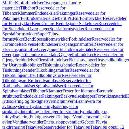
Muffer
Kloforbindelser
Overganger til andre
materialer
Tilbehør
Reservedeler for
Tilbehør
Klammer
Endedeksler
Pakninger
Reservedeler for
Pakninger
Forbruksmateriell
Geberit PE
Rør
Formstykker
Reservedeler
for Formstykker
Bend
Grenrør
Reduksjoner
Stakeluker
Reservedeler
for Stakeluker
Overganger
Spesialformstykker
Reservedeler for
Spesialformstykker
SuperTube-
formstykker
Bend
Spesialformstykker
Forbindelser
Reservedeler for
Forbindelser
Sveiseforbindelser
Ekspansjonsmuffer
Reservedeler for
Ekspansjonsmuffer
Overganger til andre materialer
Reservedeler for
Overganger til andre materialer
Gjengeforbindelser
Reservedeler for
Gjengeforbindelser
Flensforbindelser
Flensbøssinger
Utstyrstilkoblinge
for Utstyrstilkoblinger
Tilslutningsbender
Reservedeler for
Tilslutningsbender
Tilkobliingsmuffer
Reservedeler for
Tilkobliingsmuffer
Tilkoblingsrør
Reservedeler for
Tilkoblingsrør
Rørbendvannlåser
Reservedeler for
Rørbendvannlåser
Spiralvannlåser
Reservedeler for
Spiralvannlåser
Tilbehør
Klammer
Fester for klammer
Bærende
strukturer
Endedeksler
Pakninger
Beskyttelseskapper
Forbruksmateriell
lydisolering og fuktighetsvern
Brannvern
Brannvern for
avløpssystemer
Lydisolering
Isoleringer for
strukturlydutkobling
Isoleringer for strukturlydutkobling og
luftlydisolering
Fuktighetsvern
Tettinger
Ventilatorventiler for
avløp
Ventilatorventiler
Energistoppeventiler
Geberit Pluvia
takdrenering
Takavløp
Reservedeler for Takavløp
Takavløp opptil 12