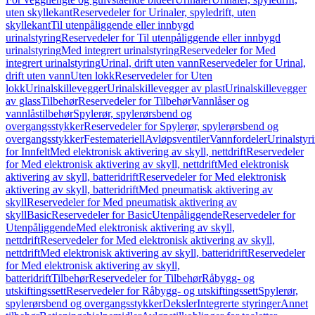
uten skyllekant
Reservedeler for Urinaler, spyledrift, uten
skyllekant
Til utenpåliggende eller innbygd
urinalstyring
Reservedeler for Til utenpåliggende eller innbygd
urinalstyring
Med integrert urinalstyring
Reservedeler for Med
integrert urinalstyring
Urinal, drift uten vann
Reservedeler for Urinal,
drift uten vann
Uten lokk
Reservedeler for Uten
lokk
Urinalskillevegger
Urinalskillevegger av plast
Urinalskillevegger
av glass
Tilbehør
Reservedeler for Tilbehør
Vannlåser og
vannlåstilbehør
Spylerør, spylerørsbend og
overgangsstykker
Reservedeler for Spylerør, spylerørsbend og
overgangsstykker
Festemateriell
Avløpsventiler
Vannfordeler
Urinalstyr
for Innfelt
Med elektronisk aktivering av skyll, nettdrift
Reservedeler
for Med elektronisk aktivering av skyll, nettdrift
Med elektronisk
aktivering av skyll, batteridrift
Reservedeler for Med elektronisk
aktivering av skyll, batteridrift
Med pneumatisk aktivering av
skyll
Reservedeler for Med pneumatisk aktivering av
skyll
Basic
Reservedeler for Basic
Utenpåliggende
Reservedeler for
Utenpåliggende
Med elektronisk aktivering av skyll,
nettdrift
Reservedeler for Med elektronisk aktivering av skyll,
nettdrift
Med elektronisk aktivering av skyll, batteridrift
Reservedeler
for Med elektronisk aktivering av skyll,
batteridrift
Tilbehør
Reservedeler for Tilbehør
Råbygg- og
utskiftingssett
Reservedeler for Råbygg- og utskiftingssett
Spylerør,
spylerørsbend og overgangsstykker
Deksler
Integrerte styringer
Annet