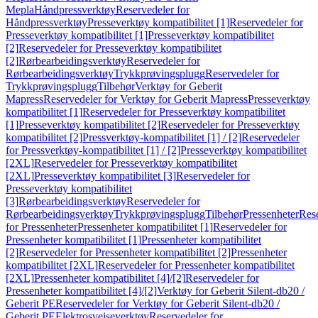
Mepla
Håndpressverktøy
Reservedeler for
Håndpressverktøy
Presseverktøy kompatibilitet [1]
Reservedeler for
Presseverktøy kompatibilitet [1]
Presseverktøy kompatibilitet
[2]
Reservedeler for Presseverktøy kompatibilitet
[2]
Rørbearbeidingsverktøy
Reservedeler for
Rørbearbeidingsverktøy
Trykkprøvingsplugg
Reservedeler for
Trykkprøvingsplugg
Tilbehør
Verktøy for Geberit
Mapress
Reservedeler for Verktøy for Geberit Mapress
Presseverktøy
kompatibilitet [1]
Reservedeler for Presseverktøy kompatibilitet
[1]
Presseverktøy kompatibilitet [2]
Reservedeler for Presseverktøy
kompatibilitet [2]
Pressverktøy-kompatibilitet [1] / [2]
Reservedeler
for Pressverktøy-kompatibilitet [1] / [2]
Presseverktøy kompatibilitet
[2XL]
Reservedeler for Presseverktøy kompatibilitet
[2XL]
Presseverktøy kompatibilitet [3]
Reservedeler for
Presseverktøy kompatibilitet
[3]
Rørbearbeidingsverktøy
Reservedeler for
Rørbearbeidingsverktøy
Trykkprøvingsplugg
Tilbehør
Pressenheter
Res
for Pressenheter
Pressenheter kompatibilitet [1]
Reservedeler for
Pressenheter kompatibilitet [1]
Pressenheter kompatibilitet
[2]
Reservedeler for Pressenheter kompatibilitet [2]
Pressenheter
kompatibilitet [2XL]
Reservedeler for Pressenheter kompatibilitet
[2XL]
Pressenheter kompatibilitet [4]/[2]
Reservedeler for
Pressenheter kompatibilitet [4]/[2]
Verktøy for Geberit Silent-db20 /
Geberit PE
Reservedeler for Verktøy for Geberit Silent-db20 /
Geberit PE
Elektrosveiseverktøy
Reservedeler for