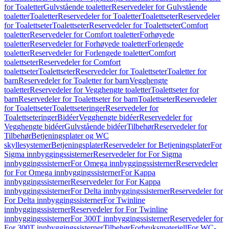
for Toaletter
Gulvstående toaletter
Reservedeler for Gulvstående
toaletter
Toaletter
Reservedeler for Toaletter
Toalettseter
Reservedeler
for Toalettseter
Toalettseter
Reservedeler for Toalettseter
Comfort
toaletter
Reservedeler for Comfort toaletter
Forhøyede
toaletter
Reservedeler for Forhøyede toaletter
Forlengede
toaletter
Reservedeler for Forlengede toaletter
Comfort
toalettseter
Reservedeler for Comfort
toalettseter
Toalettseter
Reservedeler for Toalettseter
Toaletter for
barn
Reservedeler for Toaletter for barn
Vegghengte
toaletter
Reservedeler for Vegghengte toaletter
Toalettseter for
barn
Reservedeler for Toalettseter for barn
Toalettseter
Reservedeler
for Toalettseter
Toalettseteringer
Reservedeler for
Toalettseteringer
Bidéer
Vegghengte bidéer
Reservedeler for
Vegghengte bidéer
Gulvstående bidéer
Tilbehør
Reservedeler for
Tilbehør
Betjeningsplater og WC
skyllesystemer
Betjeningsplater
Reservedeler for Betjeningsplater
For
Sigma innbyggingssisterner
Reservedeler for For Sigma
innbyggingssisterner
For Omega innbyggingssisterner
Reservedeler
for For Omega innbyggingssisterner
For Kappa
innbyggingssisterner
Reservedeler for For Kappa
innbyggingssisterner
For Delta innbyggingssisterner
Reservedeler for
For Delta innbyggingssisterner
For Twinline
innbyggingssisterner
Reservedeler for For Twinline
innbyggingssisterner
For 300T innbyggingssisterner
Reservedeler for
For 300T innbyggingssisterner
Tilbehør
Forbruksmateriell
For WC-