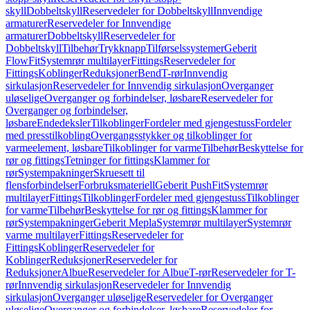
skyll
Dobbeltskyll
Reservedeler for Dobbeltskyll
Innvendige
armaturer
Reservedeler for Innvendige
armaturer
Dobbeltskyll
Reservedeler for
Dobbeltskyll
Tilbehør
Trykknapp
Tilførselssystemer
Geberit
FlowFit
Systemrør multilayer
Fittings
Reservedeler for
Fittings
Koblinger
Reduksjoner
Bend
T-rør
Innvendig
sirkulasjon
Reservedeler for Innvendig sirkulasjon
Overganger
uløselige
Overganger og forbindelser, løsbare
Reservedeler for
Overganger og forbindelser,
løsbare
Endedeksler
Tilkoblinger
Fordeler med gjengestuss
Fordeler
med presstilkobling
Overgangsstykker og tilkoblinger for
varmeelement, løsbare
Tilkoblinger for varme
Tilbehør
Beskyttelse for
rør og fittings
Tetninger for fittings
Klammer for
rør
Systempakninger
Skruesett til
flensforbindelser
Forbruksmateriell
Geberit PushFit
Systemrør
multilayer
Fittings
Tilkoblinger
Fordeler med gjengestuss
Tilkoblinger
for varme
Tilbehør
Beskyttelse for rør og fittings
Klammer for
rør
Systempakninger
Geberit Mepla
Systemrør multilayer
Systemrør
varme multilayer
Fittings
Reservedeler for
Fittings
Koblinger
Reservedeler for
Koblinger
Reduksjoner
Reservedeler for
Reduksjoner
Albue
Reservedeler for Albue
T-rør
Reservedeler for T-
rør
Innvendig sirkulasjon
Reservedeler for Innvendig
sirkulasjon
Overganger uløselige
Reservedeler for Overganger
uløselige
Overganger og forbindelser, løsbare
Reservedeler for