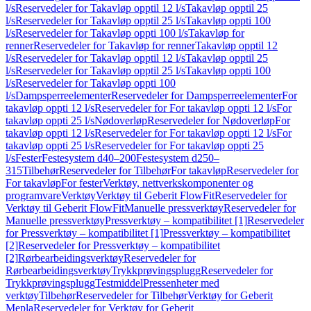
l/s
Reservedeler for Takavløp opptil 12 l/s
Takavløp opptil 25
l/s
Reservedeler for Takavløp opptil 25 l/s
Takavløp oppti 100
l/s
Reservedeler for Takavløp oppti 100 l/s
Takavløp for
renner
Reservedeler for Takavløp for renner
Takavløp opptil 12
l/s
Reservedeler for Takavløp opptil 12 l/s
Takavløp opptil 25
l/s
Reservedeler for Takavløp opptil 25 l/s
Takavløp oppti 100
l/s
Reservedeler for Takavløp oppti 100
l/s
Dampsperreelementer
Reservedeler for Dampsperreelementer
For
takavløp oppti 12 l/s
Reservedeler for For takavløp oppti 12 l/s
For
takavløp oppti 25 l/s
Nødoverløp
Reservedeler for Nødoverløp
For
takavløp oppti 12 l/s
Reservedeler for For takavløp oppti 12 l/s
For
takavløp oppti 25 l/s
Reservedeler for For takavløp oppti 25
l/s
Fester
Festesystem d40–200
Festesystem d250–
315
Tilbehør
Reservedeler for Tilbehør
For takavløp
Reservedeler for
For takavløp
For fester
Verktøy, nettverkskomponenter og
programvare
Verktøy
Verktøy til Geberit FlowFit
Reservedeler for
Verktøy til Geberit FlowFit
Manuelle pressverktøy
Reservedeler for
Manuelle pressverktøy
Pressverktøy – kompatibilitet [1]
Reservedeler
for Pressverktøy – kompatibilitet [1]
Pressverktøy – kompatibilitet
[2]
Reservedeler for Pressverktøy – kompatibilitet
[2]
Rørbearbeidingsverktøy
Reservedeler for
Rørbearbeidingsverktøy
Trykkprøvingsplugg
Reservedeler for
Trykkprøvingsplugg
Testmiddel
Pressenheter med
verktøy
Tilbehør
Reservedeler for Tilbehør
Verktøy for Geberit
Mepla
Reservedeler for Verktøy for Geberit