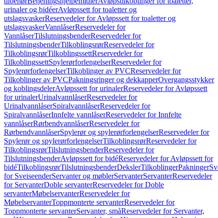
tilbehør
Betjeningshjelpemidler
Avløpstilkoblinger for toaletter,
urinaler og bidéer
Avløpssett for toaletter og
utslagsvasker
Reservedeler for Avløpssett for toaletter og
utslagsvasker
Vannlåser
Reservedeler for
Vannlåser
Tilslutningsbender
Reservedeler for
Tilslutningsbender
Tilkoblingsrør
Reservedeler for
Tilkoblingsrør
Tilkoblingssett
Reservedeler for
Tilkoblingssett
Spylerørforlengelser
Reservedeler for
Spylerørforlengelser
Tilkoblinger av PVC
Reservedeler for
Tilkoblinger av PVC
Pakningsringer og dekkapper
Overgangsstykker
og koblingsdeler
Avløpssett for urinaler
Reservedeler for Avløpssett
for urinaler
Urinalvannlåser
Reservedeler for
Urinalvannlåser
Spiralvannlåser
Reservedeler for
Spiralvannlåser
Innfelte vannlåser
Reservedeler for Innfelte
vannlåser
Rørbendvannlåser
Reservedeler for
Rørbendvannlåser
Spylerør og spylerørforlengelser
Reservedeler for
Spylerør og spylerørforlengelser
Tilkoblingsrør
Reservedeler for
Tilkoblingsrør
Tilslutningsbender
Reservedeler for
Tilslutningsbender
Avløpssett for bidé
Reservedeler for Avløpssett for
bidé
Tilkoblingsrør
Tilslutningsbender
Deksler
Tilkoblinger
Pakninger
Sv
for Sveiseender
Servanter og møbler
Servanter
Servanter
Reservedeler
for Servanter
Doble servanter
Reservedeler for Doble
servanter
Møbelservanter
Reservedeler for
Møbelservanter
Toppmonterte servanter
Reservedeler for
Toppmonterte servanter
Servanter, små
Reservedeler for Servanter,