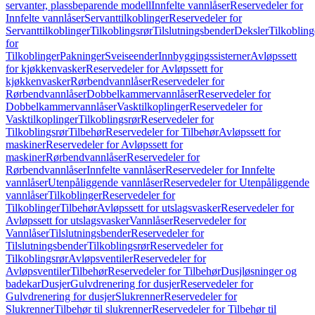
servanter, plassbeparende modell
Innfelte vannlåser
Reservedeler for
Innfelte vannlåser
Servanttilkoblinger
Reservedeler for
Servanttilkoblinger
Tilkoblingsrør
Tilslutningsbender
Deksler
Tilkobling
for
Tilkoblinger
Pakninger
Sveiseender
Innbyggingssisterner
Avløpssett
for kjøkkenvasker
Reservedeler for Avløpssett for
kjøkkenvasker
Rørbendvannlåser
Reservedeler for
Rørbendvannlåser
Dobbelkammervannlåser
Reservedeler for
Dobbelkammervannlåser
Vasktilkoplinger
Reservedeler for
Vasktilkoplinger
Tilkoblingsrør
Reservedeler for
Tilkoblingsrør
Tilbehør
Reservedeler for Tilbehør
Avløpssett for
maskiner
Reservedeler for Avløpssett for
maskiner
Rørbendvannlåser
Reservedeler for
Rørbendvannlåser
Innfelte vannlåser
Reservedeler for Innfelte
vannlåser
Utenpåliggende vannlåser
Reservedeler for Utenpåliggende
vannlåser
Tilkoblinger
Reservedeler for
Tilkoblinger
Tilbehør
Avløpssett for utslagsvasker
Reservedeler for
Avløpssett for utslagsvasker
Vannlåser
Reservedeler for
Vannlåser
Tilslutningsbender
Reservedeler for
Tilslutningsbender
Tilkoblingsrør
Reservedeler for
Tilkoblingsrør
Avløpsventiler
Reservedeler for
Avløpsventiler
Tilbehør
Reservedeler for Tilbehør
Dusjløsninger og
badekar
Dusjer
Gulvdrenering for dusjer
Reservedeler for
Gulvdrenering for dusjer
Slukrenner
Reservedeler for
Slukrenner
Tilbehør til slukrenner
Reservedeler for Tilbehør til