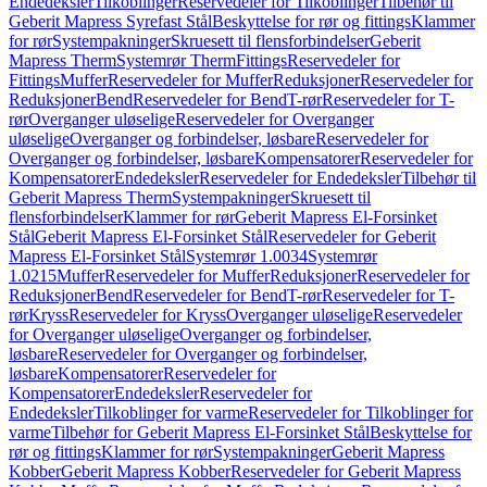
Endedeksler
Tilkoblinger
Reservedeler for Tilkoblinger
Tilbehør til
Geberit Mapress Syrefast Stål
Beskyttelse for rør og fittings
Klammer
for rør
Systempakninger
Skruesett til flensforbindelser
Geberit
Mapress Therm
Systemrør Therm
Fittings
Reservedeler for
Fittings
Muffer
Reservedeler for Muffer
Reduksjoner
Reservedeler for
Reduksjoner
Bend
Reservedeler for Bend
T-rør
Reservedeler for T-
rør
Overganger uløselige
Reservedeler for Overganger
uløselige
Overganger og forbindelser, løsbare
Reservedeler for
Overganger og forbindelser, løsbare
Kompensatorer
Reservedeler for
Kompensatorer
Endedeksler
Reservedeler for Endedeksler
Tilbehør til
Geberit Mapress Therm
Systempakninger
Skruesett til
flensforbindelser
Klammer for rør
Geberit Mapress El-Forsinket
Stål
Geberit Mapress El-Forsinket Stål
Reservedeler for Geberit
Mapress El-Forsinket Stål
Systemrør 1.0034
Systemrør
1.0215
Muffer
Reservedeler for Muffer
Reduksjoner
Reservedeler for
Reduksjoner
Bend
Reservedeler for Bend
T-rør
Reservedeler for T-
rør
Kryss
Reservedeler for Kryss
Overganger uløselige
Reservedeler
for Overganger uløselige
Overganger og forbindelser,
løsbare
Reservedeler for Overganger og forbindelser,
løsbare
Kompensatorer
Reservedeler for
Kompensatorer
Endedeksler
Reservedeler for
Endedeksler
Tilkoblinger for varme
Reservedeler for Tilkoblinger for
varme
Tilbehør for Geberit Mapress El-Forsinket Stål
Beskyttelse for
rør og fittings
Klammer for rør
Systempakninger
Geberit Mapress
Kobber
Geberit Mapress Kobber
Reservedeler for Geberit Mapress