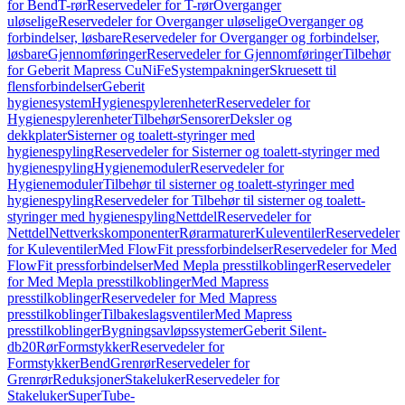
for Bend
T-rør
Reservedeler for T-rør
Overganger
uløselige
Reservedeler for Overganger uløselige
Overganger og
forbindelser, løsbare
Reservedeler for Overganger og forbindelser,
løsbare
Gjennomføringer
Reservedeler for Gjennomføringer
Tilbehør
for Geberit Mapress CuNiFe
Systempakninger
Skruesett til
flensforbindelser
Geberit
hygienesystem
Hygienespylerenheter
Reservedeler for
Hygienespylerenheter
Tilbehør
Sensorer
Deksler og
dekkplater
Sisterner og toalett-styringer med
hygienespyling
Reservedeler for Sisterner og toalett-styringer med
hygienespyling
Hygienemoduler
Reservedeler for
Hygienemoduler
Tilbehør til sisterner og toalett-styringer med
hygienespyling
Reservedeler for Tilbehør til sisterner og toalett-
styringer med hygienespyling
Nettdel
Reservedeler for
Nettdel
Nettverkskomponenter
Rørarmaturer
Kuleventiler
Reservedeler
for Kuleventiler
Med FlowFit pressforbindelser
Reservedeler for Med
FlowFit pressforbindelser
Med Mepla presstilkoblinger
Reservedeler
for Med Mepla presstilkoblinger
Med Mapress
presstilkoblinger
Reservedeler for Med Mapress
presstilkoblinger
Tilbakeslagsventiler
Med Mapress
presstilkoblinger
Bygningsavløpssystemer
Geberit Silent-
db20
Rør
Formstykker
Reservedeler for
Formstykker
Bend
Grenrør
Reservedeler for
Grenrør
Reduksjoner
Stakeluker
Reservedeler for
Stakeluker
SuperTube-