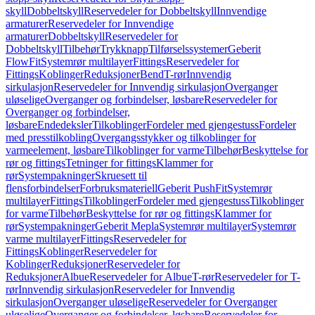
skyll
Dobbeltskyll
Reservedeler for Dobbeltskyll
Innvendige
armaturer
Reservedeler for Innvendige
armaturer
Dobbeltskyll
Reservedeler for
Dobbeltskyll
Tilbehør
Trykknapp
Tilførselssystemer
Geberit
FlowFit
Systemrør multilayer
Fittings
Reservedeler for
Fittings
Koblinger
Reduksjoner
Bend
T-rør
Innvendig
sirkulasjon
Reservedeler for Innvendig sirkulasjon
Overganger
uløselige
Overganger og forbindelser, løsbare
Reservedeler for
Overganger og forbindelser,
løsbare
Endedeksler
Tilkoblinger
Fordeler med gjengestuss
Fordeler
med presstilkobling
Overgangsstykker og tilkoblinger for
varmeelement, løsbare
Tilkoblinger for varme
Tilbehør
Beskyttelse for
rør og fittings
Tetninger for fittings
Klammer for
rør
Systempakninger
Skruesett til
flensforbindelser
Forbruksmateriell
Geberit PushFit
Systemrør
multilayer
Fittings
Tilkoblinger
Fordeler med gjengestuss
Tilkoblinger
for varme
Tilbehør
Beskyttelse for rør og fittings
Klammer for
rør
Systempakninger
Geberit Mepla
Systemrør multilayer
Systemrør
varme multilayer
Fittings
Reservedeler for
Fittings
Koblinger
Reservedeler for
Koblinger
Reduksjoner
Reservedeler for
Reduksjoner
Albue
Reservedeler for Albue
T-rør
Reservedeler for T-
rør
Innvendig sirkulasjon
Reservedeler for Innvendig
sirkulasjon
Overganger uløselige
Reservedeler for Overganger
uløselige
Overganger og forbindelser, løsbare
Reservedeler for