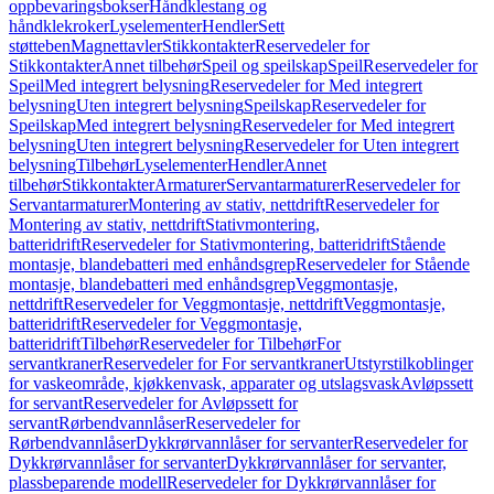
oppbevaringsbokser
Håndklestang og
håndklekroker
Lyselementer
Hendler
Sett
støtteben
Magnettavler
Stikkontakter
Reservedeler for
Stikkontakter
Annet tilbehør
Speil og speilskap
Speil
Reservedeler for
Speil
Med integrert belysning
Reservedeler for Med integrert
belysning
Uten integrert belysning
Speilskap
Reservedeler for
Speilskap
Med integrert belysning
Reservedeler for Med integrert
belysning
Uten integrert belysning
Reservedeler for Uten integrert
belysning
Tilbehør
Lyselementer
Hendler
Annet
tilbehør
Stikkontakter
Armaturer
Servantarmaturer
Reservedeler for
Servantarmaturer
Montering av stativ, nettdrift
Reservedeler for
Montering av stativ, nettdrift
Stativmontering,
batteridrift
Reservedeler for Stativmontering, batteridrift
Stående
montasje, blandebatteri med enhåndsgrep
Reservedeler for Stående
montasje, blandebatteri med enhåndsgrep
Veggmontasje,
nettdrift
Reservedeler for Veggmontasje, nettdrift
Veggmontasje,
batteridrift
Reservedeler for Veggmontasje,
batteridrift
Tilbehør
Reservedeler for Tilbehør
For
servantkraner
Reservedeler for For servantkraner
Utstyrstilkoblinger
for vaskeområde, kjøkkenvask, apparater og utslagsvask
Avløpssett
for servant
Reservedeler for Avløpssett for
servant
Rørbendvannlåser
Reservedeler for
Rørbendvannlåser
Dykkrørvannlåser for servanter
Reservedeler for
Dykkrørvannlåser for servanter
Dykkrørvannlåser for servanter,
plassbeparende modell
Reservedeler for Dykkrørvannlåser for