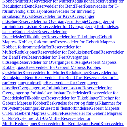
Kobber
Muffer
Reservedeler for Muffer
Reduksjoner
Reservedeler for
Reduksjoner
Bend
Reservedeler for Bend
T-rør
Reservedeler for T-
rør
Innvendig sirkulasjon
Reservedeler for Innvendig
sirkulasjon
Kryss
Reservedeler for Kryss
Overganger
uløselige
Reservedeler for Overganger uløselige
Overganger og
forbindelser, løsbare
Reservedeler for Overganger og forbindelser,
løsbare
Endedeksler
Reservedeler for
Endedeksler
Tilkoblinger
Reservedeler for Tilkoblinger
Geberit
Mapress Kobber, forkrommet
Reservedeler for Geberit Mapress
Kobber, forkrommet
Muffer
Reservedeler for
Muffer
Reduksjoner
Reservedeler for Reduksjoner
Bend
Reservedeler
for Bend
T-rør
Reservedeler for T-rør
Overganger
uløselige
Reservedeler for Overganger uløselige
Geberit Mapress
Kobber, gass
Reservedeler for Geberit Mapress Kobber,
gass
Muffer
Reservedeler for Muffer
Reduksjoner
Reservedeler for
Reduksjoner
Bend
Reservedeler for Bend
T-rør
Reservedeler for T-
rør
Overganger uløselige
Reservedeler for Overganger
uløselige
Overganger og forbindelser, løsbare
Reservedeler for
Overganger og forbindelser, løsbare
Endedeksler
Reservedeler for
Endedeksler
Tilkoblinger
Reservedeler for Tilkoblinger
Tilbehør for
Geberit Mapress Kobber
Beskyttelse for rør og fittings
Klammer for
rør
Systempakninger
Skruesett til flensforbindelser
Geberit Mapress
CuNiFe
Geberit Mapress CuNiFe
Reservedeler for Geberit Mapress
CuNiFe
Systemrør 2.1972
Muffer
Reservedeler for
Muffer
Reduksjoner
Reservedeler for Reduksjoner
Bend
Reservedeler