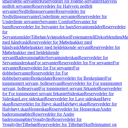
små
Hjørne-servanter
Reservedeler for Hjørne-servanter
Halvveis
nedfelt servanter
Reservedeler for Halvveis nedfelt
servanter
Nedfellingsservanter
Reservedeler for
Nedfellingsservanter
Underlimte servanter
Reservedeler for
Underlimte servanter
Servanter Comfort
Servanter for
barn
Reservedeler for Servanter for barn
Servantområder
Reservedeler
for
Servantområder
Tilbehør
Avløpsdeksel
Festemateriell
Dekorblending
Mø
med håndvask
Reservedeler for Møbelpakker med
håndvask
Møbelpakker med heldekkende servant
Reservedeler for
Møbelpakker med heldekkende
servant
Baderomsmøbler
Servantunderskap
Reservedeler for
Servantunderskap
For servanter
Reservedeler for For servanter
For
servanter
Reservedeler for For servanter
For
dobbelservanter
Reservedeler for For
dobbelservanter
Benkeplater
Reservedeler for Benkeplater
For
toppmontert servant, bolleservant
Reservedeler for For toppmontert
servant, bolleservant
For toppmontert servant firkantet
Reservedeler
for For toppmontert servant firkantet
Sideskap
Reservedeler for
Sideskap
Lave sideskap
Reservedeler for Lave sideskap
Høye
skap
Reservedeler for Høye skap
Halvhøyt skap
Reservedeler for
Halvhøyt skap
Hengeskap
Reservedeler for Hengeskap
Andre
baderomsmøbler
Reservedeler for Andre
baderomsmøbler
Vegghyller
Reservedeler for
Vegghyller
Tilbehør
Reservedeler for Tilbehør
Skuffeinnsatser og