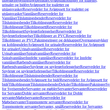
tilbehør
Betjeningshjelpemidler
Avløpstilkoblinger for toaletter,
urinaler og bidéer
Avløpssett for toaletter og
utslagsvasker
Reservedeler for Avløpssett for toaletter og
utslagsvasker
Vannlåser
Reservedeler for
Vannlåser
Tilslutningsbender
Reservedeler for
Tilslutningsbender
Tilkoblingsrør
Reservedeler for
Tilkoblingsrør
Tilkoblingssett
Reservedeler for
Tilkoblingssett
Spylerørforlengelser
Reservedeler for
Spylerørforlengelser
Tilkoblinger av PVC
Reservedeler for
Tilkoblinger av PVC
Pakningsringer og dekkapper
Overgangsstykker
og koblingsdeler
Avløpssett for urinaler
Reservedeler for Avløpssett
for urinaler
Urinalvannlåser
Reservedeler for
Urinalvannlåser
Spiralvannlåser
Reservedeler for
Spiralvannlåser
Innfelte vannlåser
Reservedeler for Innfelte
vannlåser
Rørbendvannlåser
Reservedeler for
Rørbendvannlåser
Spylerør og spylerørforlengelser
Reservedeler for
Spylerør og spylerørforlengelser
Tilkoblingsrør
Reservedeler for
Tilkoblingsrør
Tilslutningsbender
Reservedeler for
Tilslutningsbender
Avløpssett for bidé
Reservedeler for Avløpssett for
bidé
Tilkoblingsrør
Tilslutningsbender
Deksler
Tilkoblinger
Pakninger
Sv
for Sveiseender
Servanter og møbler
Servanter
Servanter
Reservedeler
for Servanter
Doble servanter
Reservedeler for Doble
servanter
Møbelservanter
Reservedeler for
Møbelservanter
Toppmonterte servanter
Reservedeler for
Toppmonterte servanter
Servanter, små
Reservedeler for Servanter,