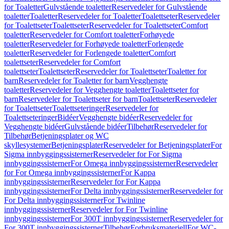
for Toaletter
Gulvstående toaletter
Reservedeler for Gulvstående
toaletter
Toaletter
Reservedeler for Toaletter
Toalettseter
Reservedeler
for Toalettseter
Toalettseter
Reservedeler for Toalettseter
Comfort
toaletter
Reservedeler for Comfort toaletter
Forhøyede
toaletter
Reservedeler for Forhøyede toaletter
Forlengede
toaletter
Reservedeler for Forlengede toaletter
Comfort
toalettseter
Reservedeler for Comfort
toalettseter
Toalettseter
Reservedeler for Toalettseter
Toaletter for
barn
Reservedeler for Toaletter for barn
Vegghengte
toaletter
Reservedeler for Vegghengte toaletter
Toalettseter for
barn
Reservedeler for Toalettseter for barn
Toalettseter
Reservedeler
for Toalettseter
Toalettseteringer
Reservedeler for
Toalettseteringer
Bidéer
Vegghengte bidéer
Reservedeler for
Vegghengte bidéer
Gulvstående bidéer
Tilbehør
Reservedeler for
Tilbehør
Betjeningsplater og WC
skyllesystemer
Betjeningsplater
Reservedeler for Betjeningsplater
For
Sigma innbyggingssisterner
Reservedeler for For Sigma
innbyggingssisterner
For Omega innbyggingssisterner
Reservedeler
for For Omega innbyggingssisterner
For Kappa
innbyggingssisterner
Reservedeler for For Kappa
innbyggingssisterner
For Delta innbyggingssisterner
Reservedeler for
For Delta innbyggingssisterner
For Twinline
innbyggingssisterner
Reservedeler for For Twinline
innbyggingssisterner
For 300T innbyggingssisterner
Reservedeler for
For 300T innbyggingssisterner
Tilbehør
Forbruksmateriell
For WC-