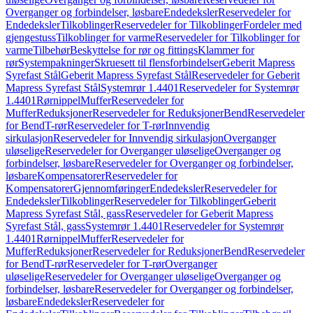
Overganger og forbindelser, løsbare
Endedeksler
Reservedeler for
Endedeksler
Tilkoblinger
Reservedeler for Tilkoblinger
Fordeler med
gjengestuss
Tilkoblinger for varme
Reservedeler for Tilkoblinger for
varme
Tilbehør
Beskyttelse for rør og fittings
Klammer for
rør
Systempakninger
Skruesett til flensforbindelser
Geberit Mapress
Syrefast Stål
Geberit Mapress Syrefast Stål
Reservedeler for Geberit
Mapress Syrefast Stål
Systemrør 1.4401
Reservedeler for Systemrør
1.4401
Rørnippel
Muffer
Reservedeler for
Muffer
Reduksjoner
Reservedeler for Reduksjoner
Bend
Reservedeler
for Bend
T-rør
Reservedeler for T-rør
Innvendig
sirkulasjon
Reservedeler for Innvendig sirkulasjon
Overganger
uløselige
Reservedeler for Overganger uløselige
Overganger og
forbindelser, løsbare
Reservedeler for Overganger og forbindelser,
løsbare
Kompensatorer
Reservedeler for
Kompensatorer
Gjennomføringer
Endedeksler
Reservedeler for
Endedeksler
Tilkoblinger
Reservedeler for Tilkoblinger
Geberit
Mapress Syrefast Stål, gass
Reservedeler for Geberit Mapress
Syrefast Stål, gass
Systemrør 1.4401
Reservedeler for Systemrør
1.4401
Rørnippel
Muffer
Reservedeler for
Muffer
Reduksjoner
Reservedeler for Reduksjoner
Bend
Reservedeler
for Bend
T-rør
Reservedeler for T-rør
Overganger
uløselige
Reservedeler for Overganger uløselige
Overganger og
forbindelser, løsbare
Reservedeler for Overganger og forbindelser,
løsbare
Endedeksler
Reservedeler for