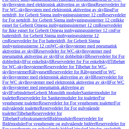
skyllesystem med elektronisk aktivering av skylling
Reservedeler for
For WC-skyllesystem med elektronisk aktivering av skylling
For
nettdrift, for Geberit Sigma innbyggingssisterner 12 cm
Reservedeler
for For nettdrift, for Geberit Sigma innbyggingssisterner 12 cm
Ikke
egnet for Geberit Omega innbyggingssisterner 12 cm
Reservedeler
for Ikke egnet for Geberit Omega innbyggingssisterner 12 cm
For
batteridrift, for Geberit Sigma innbyggingssisterne 12
cm
Reservedeler for For batteridrift, for Geberit Sigma
innbyggingssisterne 12 cm
WC-skyllesystemer med pneumatisk
aktivering av skyll
Reservedeler for WC-skyllesystemer med
pneumatisk aktivering av skyll
For dobbeltskyll
Reservedeler for For
dobbeltskyll
For enkeltskyll
Reservedeler for For enkeltskyll
Tilbehør
for WC-skyllesystemer
Reservedeler for Tilbehør for WC-
skyllesystemer
Råbyggsett
Reservedeler for Råbyggsett
For WC
skyllesystemer med elektronisk aktivering av skyll
Reservedeler for
For WC skyllesystemer med elektronisk aktivering av skyll
For WC
skyllesystemer med pneumatisk aktivering av
skyll
Forbindelser
Geberit Monolith moduler
Sanitærmoduler for
toaletter
Reservedeler for Sanitærmoduler for toaletter
For
vegghengte toaletter
Reservedeler for For vegghengte toaletter
For
gulvstående toaletter
Reservedeler for For gulvstående
toaletter
Tilbehør
Reservedeler for
Tilbehør
Forbruksmateriell
Bidémoduler
Reservedeler for
Bidémoduler
For vegghengte og gulvstående bidéer
Reservedeler for
For vegghengte og gulvstående bidéer
Urinaler
Urinaler, spyledrift,