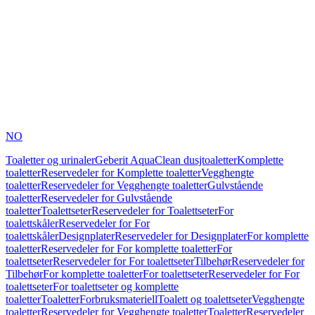
NO
Toaletter og urinaler
Geberit AquaClean dusjtoaletter
Komplette
toaletter
Reservedeler for Komplette toaletter
Vegghengte
toaletter
Reservedeler for Vegghengte toaletter
Gulvstående
toaletter
Reservedeler for Gulvstående
toaletter
Toalettseter
Reservedeler for Toalettseter
For
toalettskåler
Reservedeler for For
toalettskåler
Designplater
Reservedeler for Designplater
For komplette
toaletter
Reservedeler for For komplette toaletter
For
toalettseter
Reservedeler for For toalettseter
Tilbehør
Reservedeler for
Tilbehør
For komplette toaletter
For toalettseter
Reservedeler for For
toalettseter
For toalettseter og komplette
toaletter
Toaletter
Forbruksmateriell
Toalett og toalettseter
Vegghengte
toaletter
Reservedeler for Vegghengte toaletter
Toaletter
Reservedeler