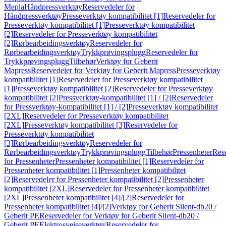
Mepla
Håndpressverktøy
Reservedeler for
Håndpressverktøy
Presseverktøy kompatibilitet [1]
Reservedeler for
Presseverktøy kompatibilitet [1]
Presseverktøy kompatibilitet
[2]
Reservedeler for Presseverktøy kompatibilitet
[2]
Rørbearbeidingsverktøy
Reservedeler for
Rørbearbeidingsverktøy
Trykkprøvingsplugg
Reservedeler for
Trykkprøvingsplugg
Tilbehør
Verktøy for Geberit
Mapress
Reservedeler for Verktøy for Geberit Mapress
Presseverktøy
kompatibilitet [1]
Reservedeler for Presseverktøy kompatibilitet
[1]
Presseverktøy kompatibilitet [2]
Reservedeler for Presseverktøy
kompatibilitet [2]
Pressverktøy-kompatibilitet [1] / [2]
Reservedeler
for Pressverktøy-kompatibilitet [1] / [2]
Presseverktøy kompatibilitet
[2XL]
Reservedeler for Presseverktøy kompatibilitet
[2XL]
Presseverktøy kompatibilitet [3]
Reservedeler for
Presseverktøy kompatibilitet
[3]
Rørbearbeidingsverktøy
Reservedeler for
Rørbearbeidingsverktøy
Trykkprøvingsplugg
Tilbehør
Pressenheter
Res
for Pressenheter
Pressenheter kompatibilitet [1]
Reservedeler for
Pressenheter kompatibilitet [1]
Pressenheter kompatibilitet
[2]
Reservedeler for Pressenheter kompatibilitet [2]
Pressenheter
kompatibilitet [2XL]
Reservedeler for Pressenheter kompatibilitet
[2XL]
Pressenheter kompatibilitet [4]/[2]
Reservedeler for
Pressenheter kompatibilitet [4]/[2]
Verktøy for Geberit Silent-db20 /
Geberit PE
Reservedeler for Verktøy for Geberit Silent-db20 /
Geberit PE
Elektrosveiseverktøy
Reservedeler for