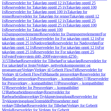
l/s
Reservedeler for Takavløp opptil 12 l/s
Takavløp opptil 25
l/s
Reservedeler for Takavløp opptil 25 l/s
Takavløp oppti 100
l/s
Reservedeler for Takavløp oppti 100 l/s
Takavløp for
renner
Reservedeler for Takavløp for renner
Takavløp opptil 12
l/s
Reservedeler for Takavløp opptil 12 l/s
Takavløp opptil 25
l/s
Reservedeler for Takavløp opptil 25 l/s
Takavløp oppti 100
l/s
Reservedeler for Takavløp oppti 100
l/s
Dampsperreelementer
Reservedeler for Dampsperreelementer
For
takavløp oppti 12 l/s
Reservedeler for For takavløp oppti 12 l/s
For
takavløp oppti 25 l/s
Nødoverløp
Reservedeler for Nødoverløp
For
takavløp oppti 12 l/s
Reservedeler for For takavløp oppti 12 l/s
For
takavløp oppti 25 l/s
Reservedeler for For takavløp oppti 25
l/s
Fester
Festesystem d40–200
Festesystem d250–
315
Tilbehør
Reservedeler for Tilbehør
For takavløp
Reservedeler for
For takavløp
For fester
Verktøy, nettverkskomponenter og
programvare
Verktøy
Verktøy til Geberit FlowFit
Reservedeler for
Verktøy til Geberit FlowFit
Manuelle pressverktøy
Reservedeler for
Manuelle pressverktøy
Pressverktøy – kompatibilitet [1]
Reservedeler
for Pressverktøy – kompatibilitet [1]
Pressverktøy – kompatibilitet
[2]
Reservedeler for Pressverktøy – kompatibilitet
[2]
Rørbearbeidingsverktøy
Reservedeler for
Rørbearbeidingsverktøy
Trykkprøvingsplugg
Reservedeler for
Trykkprøvingsplugg
Testmiddel
Pressenheter med
verktøy
Tilbehør
Reservedeler for Tilbehør
Verktøy for Geberit
Mepla
Reservedeler for Verktøy for Geberit