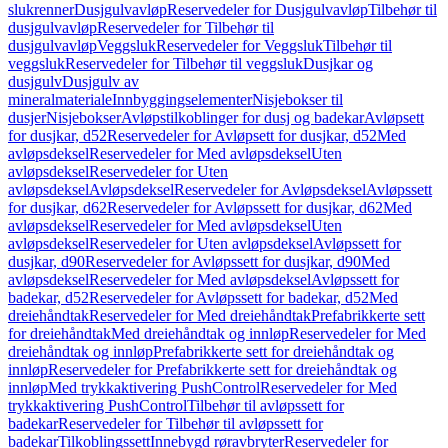
slukrenner
Dusjgulvavløp
Reservedeler for Dusjgulvavløp
Tilbehør til
dusjgulvavløp
Reservedeler for Tilbehør til
dusjgulvavløp
Veggsluk
Reservedeler for Veggsluk
Tilbehør til
veggsluk
Reservedeler for Tilbehør til veggsluk
Dusjkar og
dusjgulv
Dusjgulv av
mineralmateriale
Innbyggingselementer
Nisjebokser til
dusjer
Nisjebokser
Avløpstilkoblinger for dusj og badekar
Avløpsett
for dusjkar, d52
Reservedeler for Avløpsett for dusjkar, d52
Med
avløpsdeksel
Reservedeler for Med avløpsdeksel
Uten
avløpsdeksel
Reservedeler for Uten
avløpsdeksel
Avløpsdeksel
Reservedeler for Avløpsdeksel
Avløpssett
for dusjkar, d62
Reservedeler for Avløpssett for dusjkar, d62
Med
avløpsdeksel
Reservedeler for Med avløpsdeksel
Uten
avløpsdeksel
Reservedeler for Uten avløpsdeksel
Avløpssett for
dusjkar, d90
Reservedeler for Avløpssett for dusjkar, d90
Med
avløpsdeksel
Reservedeler for Med avløpsdeksel
Avløpssett for
badekar, d52
Reservedeler for Avløpssett for badekar, d52
Med
dreiehåndtak
Reservedeler for Med dreiehåndtak
Prefabrikkerte sett
for dreiehåndtak
Med dreiehåndtak og innløp
Reservedeler for Med
dreiehåndtak og innløp
Prefabrikkerte sett for dreiehåndtak og
innløp
Reservedeler for Prefabrikkerte sett for dreiehåndtak og
innløp
Med trykkaktivering PushControl
Reservedeler for Med
trykkaktivering PushControl
Tilbehør til avløpssett for
badekar
Reservedeler for Tilbehør til avløpssett for
badekar
Tilkoblingssett
Innebygd røravbryter
Reservedeler for