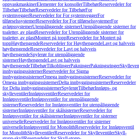
oppvaskmaskiner
Elementer for konsoller
Tilbehør
Reservedeler for
Tilbehør
Tilbehør
Reservedeler for Tilbehør
For
systemvegger
Reservedeler for For systemvegger
For
tilførselssystemer
Reservedeler for For tilførselssystemer
For
avløpssystemer
Utenpåliggende sisterner
Utenpåliggende sisterner for
toaletter, av plast
Reservedeler for Utenpåliggende sisterner for
toaletter, av plast
Montert på topp
Reservedeler for Montert på
topp
Høythengende
Reservedeler for Høythengende
Lavt og halvveis
høythengende
Reservedeler for Lavt og halvveis
høythengende
Spylerør for utenpåliggende
sisterner
Høythengende
Lavt og halvveis
høythengende
Tilbehør
Tilkoblinger
Pakninger
Pakningsringer
Skylleven
innbyggingssisterner
Reservedeler for Sigma
innbyggingssisterner
Omega innbyggingssisterner
Reservedeler for
Omega innbyggingssisterner
Delta innbyggingssisterner
Reservedeler
for Delta innbyggingssisterner
Spylerør
Tilbehør
Innløps- og
skylleventiler
Innløpsventiler
Reservedeler for
Innløpsventiler
Innløpsventiler for utenpåliggende
sisterner
Reservedeler for Innløpsventiler for utenpåliggende
sisterner
Innløpsventiler for skålsisterner
Reservedeler for
Innløpsventiler for skålsisterner
Innløpsventiler for sisterner
universelle
Reservedeler for Innløpsventiler for sisterner
universelle
Innløpsventil for Monolith
Reservedeler for Innløpsventil
for Monolith
Skylleventiler
Reservedeler for Skylleventiler
Skyll-
stopp-skyll
Reservedeler for Skyll-stopp-