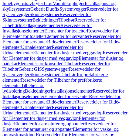
Innebygd røravbryter
T-rør
Vanntilkoplinger
Installasjons- og
skyllesystemer
Geberit Duofix
Systemvegger
Reservedeler for
Systemvegger
Skinnesystemer
Reservedeler for
Skinnesystemer
Bekledninger
Tilbehør
Reservedeler for
Tilbehør
Installasjonselementer
Reservedeler for
Installasjonselementer
Elementer for toaletter
Reservedeler for
Elementer for toaletter
Elementer for servanter
Reservedeler for
Elementer for servanter
Bidé-elementer
Reservedeler for Bidé-
elementer
Urinalelementer
Reservedeler for
Urinalelementer
Elementer for dusjer med veggavløp
Reservedeler
for Elementer for dusjer med veggavløp
Elementer for dusjer og
badekar
Elementer for konsoller
Tilbehør
Reservedeler for
Tilbehør
Geberit GIS
Systemvegger
Reservedeler for
Systemvegger
Skinnesystemer
Tilbehør for prefabrikerte
elementer
Reservedeler for Tilbehør for prefabrikerte
elementer
Tilbehør for
lydisolering
Bekledninger
Installasjonselementer
Reservedeler for
Installasjonselementer
Elementer for servanter
Reservedeler for
Elementer for servanter
Bidé-elementer
Reservedeler for Bidé-
elementer
Urinalelementer
Reservedeler for
Urinalelementer
Elementer for dusjer med veggavløp
Reservedeler
for Elementer for dusjer med veggavløp
Elementer for
dusjer
Elementer for armaturer og apparater
Reservedeler for
Elementer for armaturer og apparater
Elementer for vaske- og
oppvaskmaskiner
Reservedeler for Elementer for vaske- og