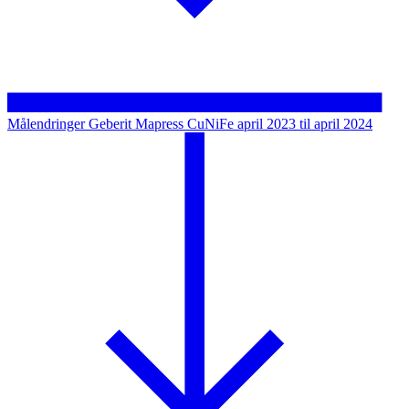
Målendringer Geberit Mapress CuNiFe april 2023 til april 2024