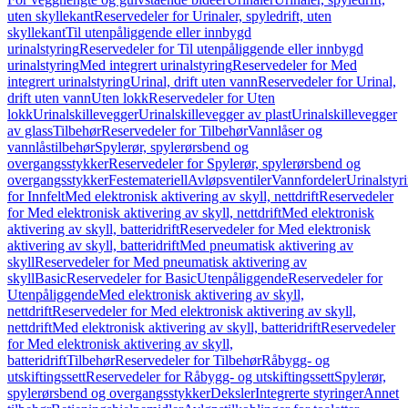
uten skyllekant
Reservedeler for Urinaler, spyledrift, uten
skyllekant
Til utenpåliggende eller innbygd
urinalstyring
Reservedeler for Til utenpåliggende eller innbygd
urinalstyring
Med integrert urinalstyring
Reservedeler for Med
integrert urinalstyring
Urinal, drift uten vann
Reservedeler for Urinal,
drift uten vann
Uten lokk
Reservedeler for Uten
lokk
Urinalskillevegger
Urinalskillevegger av plast
Urinalskillevegger
av glass
Tilbehør
Reservedeler for Tilbehør
Vannlåser og
vannlåstilbehør
Spylerør, spylerørsbend og
overgangsstykker
Reservedeler for Spylerør, spylerørsbend og
overgangsstykker
Festemateriell
Avløpsventiler
Vannfordeler
Urinalstyr
for Innfelt
Med elektronisk aktivering av skyll, nettdrift
Reservedeler
for Med elektronisk aktivering av skyll, nettdrift
Med elektronisk
aktivering av skyll, batteridrift
Reservedeler for Med elektronisk
aktivering av skyll, batteridrift
Med pneumatisk aktivering av
skyll
Reservedeler for Med pneumatisk aktivering av
skyll
Basic
Reservedeler for Basic
Utenpåliggende
Reservedeler for
Utenpåliggende
Med elektronisk aktivering av skyll,
nettdrift
Reservedeler for Med elektronisk aktivering av skyll,
nettdrift
Med elektronisk aktivering av skyll, batteridrift
Reservedeler
for Med elektronisk aktivering av skyll,
batteridrift
Tilbehør
Reservedeler for Tilbehør
Råbygg- og
utskiftingssett
Reservedeler for Råbygg- og utskiftingssett
Spylerør,
spylerørsbend og overgangsstykker
Deksler
Integrerte styringer
Annet