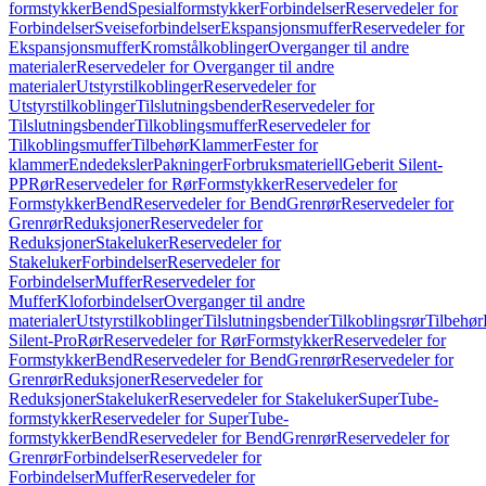
formstykker
Bend
Spesialformstykker
Forbindelser
Reservedeler for
Forbindelser
Sveiseforbindelser
Ekspansjonsmuffer
Reservedeler for
Ekspansjonsmuffer
Kromstålkoblinger
Overganger til andre
materialer
Reservedeler for Overganger til andre
materialer
Utstyrstilkoblinger
Reservedeler for
Utstyrstilkoblinger
Tilslutningsbender
Reservedeler for
Tilslutningsbender
Tilkoblingsmuffer
Reservedeler for
Tilkoblingsmuffer
Tilbehør
Klammer
Fester for
klammer
Endedeksler
Pakninger
Forbruksmateriell
Geberit Silent-
PP
Rør
Reservedeler for Rør
Formstykker
Reservedeler for
Formstykker
Bend
Reservedeler for Bend
Grenrør
Reservedeler for
Grenrør
Reduksjoner
Reservedeler for
Reduksjoner
Stakeluker
Reservedeler for
Stakeluker
Forbindelser
Reservedeler for
Forbindelser
Muffer
Reservedeler for
Muffer
Kloforbindelser
Overganger til andre
materialer
Utstyrstilkoblinger
Tilslutningsbender
Tilkoblingsrør
Tilbehør
Silent-Pro
Rør
Reservedeler for Rør
Formstykker
Reservedeler for
Formstykker
Bend
Reservedeler for Bend
Grenrør
Reservedeler for
Grenrør
Reduksjoner
Reservedeler for
Reduksjoner
Stakeluker
Reservedeler for Stakeluker
SuperTube-
formstykker
Reservedeler for SuperTube-
formstykker
Bend
Reservedeler for Bend
Grenrør
Reservedeler for
Grenrør
Forbindelser
Reservedeler for
Forbindelser
Muffer
Reservedeler for