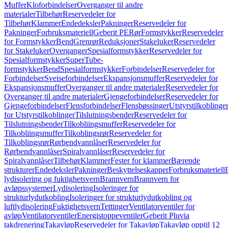
Muffer
Kloforbindelser
Overganger til andre
materialer
Tilbehør
Reservedeler for
Tilbehør
Klammer
Endedeksler
Pakninger
Reservedeler for
Pakninger
Forbruksmateriell
Geberit PE
Rør
Formstykker
Reservedeler
for Formstykker
Bend
Grenrør
Reduksjoner
Stakeluker
Reservedeler
for Stakeluker
Overganger
Spesialformstykker
Reservedeler for
Spesialformstykker
SuperTube-
formstykker
Bend
Spesialformstykker
Forbindelser
Reservedeler for
Forbindelser
Sveiseforbindelser
Ekspansjonsmuffer
Reservedeler for
Ekspansjonsmuffer
Overganger til andre materialer
Reservedeler for
Overganger til andre materialer
Gjengeforbindelser
Reservedeler for
Gjengeforbindelser
Flensforbindelser
Flensbøssinger
Utstyrstilkoblinge
for Utstyrstilkoblinger
Tilslutningsbender
Reservedeler for
Tilslutningsbender
Tilkobliingsmuffer
Reservedeler for
Tilkobliingsmuffer
Tilkoblingsrør
Reservedeler for
Tilkoblingsrør
Rørbendvannlåser
Reservedeler for
Rørbendvannlåser
Spiralvannlåser
Reservedeler for
Spiralvannlåser
Tilbehør
Klammer
Fester for klammer
Bærende
strukturer
Endedeksler
Pakninger
Beskyttelseskapper
Forbruksmateriell
lydisolering og fuktighetsvern
Brannvern
Brannvern for
avløpssystemer
Lydisolering
Isoleringer for
strukturlydutkobling
Isoleringer for strukturlydutkobling og
luftlydisolering
Fuktighetsvern
Tettinger
Ventilatorventiler for
avløp
Ventilatorventiler
Energistoppeventiler
Geberit Pluvia
takdrenering
Takavløp
Reservedeler for Takavløp
Takavløp opptil 12