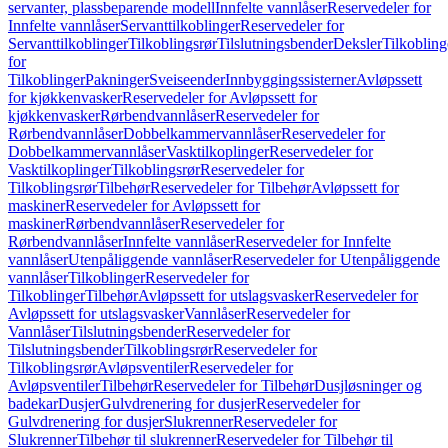
servanter, plassbeparende modell
Innfelte vannlåser
Reservedeler for
Innfelte vannlåser
Servanttilkoblinger
Reservedeler for
Servanttilkoblinger
Tilkoblingsrør
Tilslutningsbender
Deksler
Tilkobling
for
Tilkoblinger
Pakninger
Sveiseender
Innbyggingssisterner
Avløpssett
for kjøkkenvasker
Reservedeler for Avløpssett for
kjøkkenvasker
Rørbendvannlåser
Reservedeler for
Rørbendvannlåser
Dobbelkammervannlåser
Reservedeler for
Dobbelkammervannlåser
Vasktilkoplinger
Reservedeler for
Vasktilkoplinger
Tilkoblingsrør
Reservedeler for
Tilkoblingsrør
Tilbehør
Reservedeler for Tilbehør
Avløpssett for
maskiner
Reservedeler for Avløpssett for
maskiner
Rørbendvannlåser
Reservedeler for
Rørbendvannlåser
Innfelte vannlåser
Reservedeler for Innfelte
vannlåser
Utenpåliggende vannlåser
Reservedeler for Utenpåliggende
vannlåser
Tilkoblinger
Reservedeler for
Tilkoblinger
Tilbehør
Avløpssett for utslagsvasker
Reservedeler for
Avløpssett for utslagsvasker
Vannlåser
Reservedeler for
Vannlåser
Tilslutningsbender
Reservedeler for
Tilslutningsbender
Tilkoblingsrør
Reservedeler for
Tilkoblingsrør
Avløpsventiler
Reservedeler for
Avløpsventiler
Tilbehør
Reservedeler for Tilbehør
Dusjløsninger og
badekar
Dusjer
Gulvdrenering for dusjer
Reservedeler for
Gulvdrenering for dusjer
Slukrenner
Reservedeler for
Slukrenner
Tilbehør til slukrenner
Reservedeler for Tilbehør til