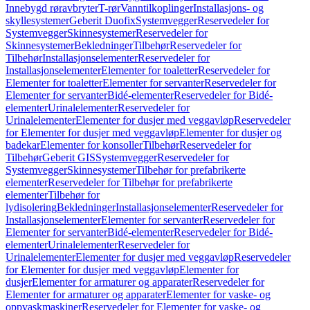
Innebygd røravbryter
T-rør
Vanntilkoplinger
Installasjons- og
skyllesystemer
Geberit Duofix
Systemvegger
Reservedeler for
Systemvegger
Skinnesystemer
Reservedeler for
Skinnesystemer
Bekledninger
Tilbehør
Reservedeler for
Tilbehør
Installasjonselementer
Reservedeler for
Installasjonselementer
Elementer for toaletter
Reservedeler for
Elementer for toaletter
Elementer for servanter
Reservedeler for
Elementer for servanter
Bidé-elementer
Reservedeler for Bidé-
elementer
Urinalelementer
Reservedeler for
Urinalelementer
Elementer for dusjer med veggavløp
Reservedeler
for Elementer for dusjer med veggavløp
Elementer for dusjer og
badekar
Elementer for konsoller
Tilbehør
Reservedeler for
Tilbehør
Geberit GIS
Systemvegger
Reservedeler for
Systemvegger
Skinnesystemer
Tilbehør for prefabrikerte
elementer
Reservedeler for Tilbehør for prefabrikerte
elementer
Tilbehør for
lydisolering
Bekledninger
Installasjonselementer
Reservedeler for
Installasjonselementer
Elementer for servanter
Reservedeler for
Elementer for servanter
Bidé-elementer
Reservedeler for Bidé-
elementer
Urinalelementer
Reservedeler for
Urinalelementer
Elementer for dusjer med veggavløp
Reservedeler
for Elementer for dusjer med veggavløp
Elementer for
dusjer
Elementer for armaturer og apparater
Reservedeler for
Elementer for armaturer og apparater
Elementer for vaske- og
oppvaskmaskiner
Reservedeler for Elementer for vaske- og