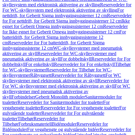
skyllesystem med elektronisk aktivering av skylling
Reservedeler for
For WC-skyllesystem med elektronisk aktivering av skylling
For
nettdrift, for Geberit Sigma innbyggingssisterner 12 cm
Reservedeler
for For nettdrift, for Geberit Sigma innbyggingssisterner 12 cm
Ikke
egnet for Geberit Omega innbyggingssisterner 12 cm
Reservedeler
for Ikke egnet for Geberit Omega innbyggingssisterner 12 cm
For
batteridrift, for Geberit Sigma innbyggingssisterne 12
cm
Reservedeler for For batteridrift, for Geberit Sigma
innbyggingssisterne 12 cm
WC-skyllesystemer med pneumatisk
aktivering av skyll
Reservedeler for WC-skyllesystemer med
pneumatisk aktivering av skyll
For dobbeltskyll
Reservedeler for For
dobbeltskyll
For enkeltskyll
Reservedeler for For enkeltskyll
Tilbehør
for WC-skyllesystemer
Reservedeler for Tilbehør for WC-
skyllesystemer
Råbyggsett
Reservedeler for Råbyggsett
For WC
skyllesystemer med elektronisk aktivering av skyll
Reservedeler for
For WC skyllesystemer med elektronisk aktivering av skyll
For WC
skyllesystemer med pneumatisk aktivering av
skyll
Forbindelser
Geberit Monolith moduler
Sanitærmoduler for
toaletter
Reservedeler for Sanitærmoduler for toaletter
For
vegghengte toaletter
Reservedeler for For vegghengte toaletter
For
gulvstående toaletter
Reservedeler for For gulvstående
toaletter
Tilbehør
Reservedeler for
Tilbehør
Forbruksmateriell
Bidémoduler
Reservedeler for
Bidémoduler
For vegghengte og gulvstående bidéer
Reservedeler for
For vegghengte og gulvstående bidéer
Urinaler
Urinaler, spyledrift,