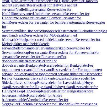
små
Hjørne-servanter
Reservedeler for Hjørne-servanter
Halvveis
nedfelt servanter
Reservedeler for Halvveis nedfelt
servanter
Nedfellingsservanter
Reservedeler for
Nedfellingsservanter
Underlimte servanter
Reservedeler for
Underlimte servanter
Servanter Comfort
Servanter for
barn
Reservedeler for Servanter for barn
Servantområder
Reservedeler
for
Servantområder
Tilbehør
Avløpsdeksel
Festemateriell
Dekorblending
Mø
med håndvask
Reservedeler for Møbelpakker med
håndvask
Møbelpakker med heldekkende servant
Reservedeler for
Møbelpakker med heldekkende
servant
Baderomsmøbler
Servantunderskap
Reservedeler for
Servantunderskap
For servanter
Reservedeler for For servanter
For
servanter
Reservedeler for For servanter
For
dobbelservanter
Reservedeler for For
dobbelservanter
Benkeplater
Reservedeler for Benkeplater
For
toppmontert servant, bolleservant
Reservedeler for For toppmontert
servant, bolleservant
For toppmontert servant firkantet
Reservedeler
for For toppmontert servant firkantet
Sideskap
Reservedeler for
Sideskap
Lave sideskap
Reservedeler for Lave sideskap
Høye
skap
Reservedeler for Høye skap
Halvhøyt skap
Reservedeler for
Halvhøyt skap
Hengeskap
Reservedeler for Hengeskap
Andre
baderomsmøbler
Reservedeler for Andre
baderomsmøbler
Vegghyller
Reservedeler for
Vegghyller
Tilbehør
Reservedeler for Tilbehør
Skuffeinnsatser og