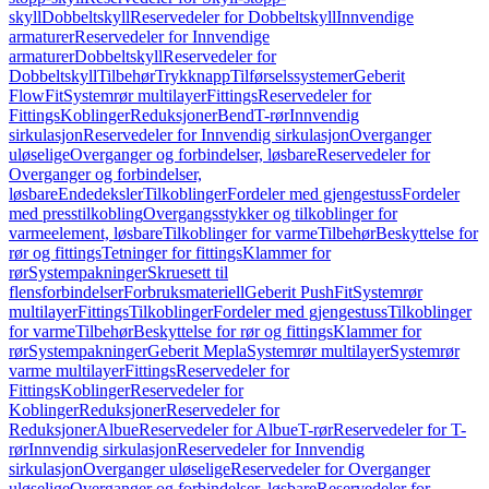
skyll
Dobbeltskyll
Reservedeler for Dobbeltskyll
Innvendige
armaturer
Reservedeler for Innvendige
armaturer
Dobbeltskyll
Reservedeler for
Dobbeltskyll
Tilbehør
Trykknapp
Tilførselssystemer
Geberit
FlowFit
Systemrør multilayer
Fittings
Reservedeler for
Fittings
Koblinger
Reduksjoner
Bend
T-rør
Innvendig
sirkulasjon
Reservedeler for Innvendig sirkulasjon
Overganger
uløselige
Overganger og forbindelser, løsbare
Reservedeler for
Overganger og forbindelser,
løsbare
Endedeksler
Tilkoblinger
Fordeler med gjengestuss
Fordeler
med presstilkobling
Overgangsstykker og tilkoblinger for
varmeelement, løsbare
Tilkoblinger for varme
Tilbehør
Beskyttelse for
rør og fittings
Tetninger for fittings
Klammer for
rør
Systempakninger
Skruesett til
flensforbindelser
Forbruksmateriell
Geberit PushFit
Systemrør
multilayer
Fittings
Tilkoblinger
Fordeler med gjengestuss
Tilkoblinger
for varme
Tilbehør
Beskyttelse for rør og fittings
Klammer for
rør
Systempakninger
Geberit Mepla
Systemrør multilayer
Systemrør
varme multilayer
Fittings
Reservedeler for
Fittings
Koblinger
Reservedeler for
Koblinger
Reduksjoner
Reservedeler for
Reduksjoner
Albue
Reservedeler for Albue
T-rør
Reservedeler for T-
rør
Innvendig sirkulasjon
Reservedeler for Innvendig
sirkulasjon
Overganger uløselige
Reservedeler for Overganger
uløselige
Overganger og forbindelser, løsbare
Reservedeler for