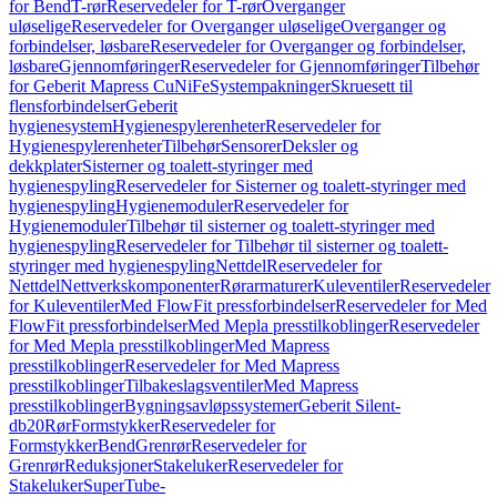
for Bend
T-rør
Reservedeler for T-rør
Overganger
uløselige
Reservedeler for Overganger uløselige
Overganger og
forbindelser, løsbare
Reservedeler for Overganger og forbindelser,
løsbare
Gjennomføringer
Reservedeler for Gjennomføringer
Tilbehør
for Geberit Mapress CuNiFe
Systempakninger
Skruesett til
flensforbindelser
Geberit
hygienesystem
Hygienespylerenheter
Reservedeler for
Hygienespylerenheter
Tilbehør
Sensorer
Deksler og
dekkplater
Sisterner og toalett-styringer med
hygienespyling
Reservedeler for Sisterner og toalett-styringer med
hygienespyling
Hygienemoduler
Reservedeler for
Hygienemoduler
Tilbehør til sisterner og toalett-styringer med
hygienespyling
Reservedeler for Tilbehør til sisterner og toalett-
styringer med hygienespyling
Nettdel
Reservedeler for
Nettdel
Nettverkskomponenter
Rørarmaturer
Kuleventiler
Reservedeler
for Kuleventiler
Med FlowFit pressforbindelser
Reservedeler for Med
FlowFit pressforbindelser
Med Mepla presstilkoblinger
Reservedeler
for Med Mepla presstilkoblinger
Med Mapress
presstilkoblinger
Reservedeler for Med Mapress
presstilkoblinger
Tilbakeslagsventiler
Med Mapress
presstilkoblinger
Bygningsavløpssystemer
Geberit Silent-
db20
Rør
Formstykker
Reservedeler for
Formstykker
Bend
Grenrør
Reservedeler for
Grenrør
Reduksjoner
Stakeluker
Reservedeler for
Stakeluker
SuperTube-