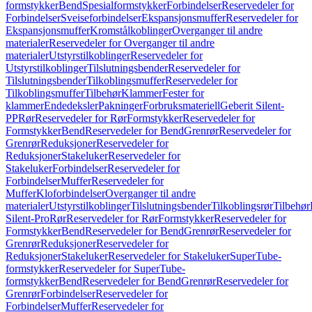
formstykker
Bend
Spesialformstykker
Forbindelser
Reservedeler for
Forbindelser
Sveiseforbindelser
Ekspansjonsmuffer
Reservedeler for
Ekspansjonsmuffer
Kromstålkoblinger
Overganger til andre
materialer
Reservedeler for Overganger til andre
materialer
Utstyrstilkoblinger
Reservedeler for
Utstyrstilkoblinger
Tilslutningsbender
Reservedeler for
Tilslutningsbender
Tilkoblingsmuffer
Reservedeler for
Tilkoblingsmuffer
Tilbehør
Klammer
Fester for
klammer
Endedeksler
Pakninger
Forbruksmateriell
Geberit Silent-
PP
Rør
Reservedeler for Rør
Formstykker
Reservedeler for
Formstykker
Bend
Reservedeler for Bend
Grenrør
Reservedeler for
Grenrør
Reduksjoner
Reservedeler for
Reduksjoner
Stakeluker
Reservedeler for
Stakeluker
Forbindelser
Reservedeler for
Forbindelser
Muffer
Reservedeler for
Muffer
Kloforbindelser
Overganger til andre
materialer
Utstyrstilkoblinger
Tilslutningsbender
Tilkoblingsrør
Tilbehør
Silent-Pro
Rør
Reservedeler for Rør
Formstykker
Reservedeler for
Formstykker
Bend
Reservedeler for Bend
Grenrør
Reservedeler for
Grenrør
Reduksjoner
Reservedeler for
Reduksjoner
Stakeluker
Reservedeler for Stakeluker
SuperTube-
formstykker
Reservedeler for SuperTube-
formstykker
Bend
Reservedeler for Bend
Grenrør
Reservedeler for
Grenrør
Forbindelser
Reservedeler for
Forbindelser
Muffer
Reservedeler for