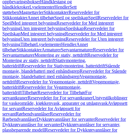
oppbevaringsbokser
Håndklestang og
håndklekroker
Lyselementer
Hendler
Sett
støtteben
Magnettavler
Stikkontakter
Reservedeler for
Stikkontakter
Annet tilbehør
Speil og speilskap
Speil
Reservedeler for
Speil
Med integrert belysning
Reservedeler for Med integrert
belysning
Uten integrert belysning
Speilskap
Reservedeler for
Speilskap
Med integrert belysning
Reservedeler for Med integrert
belysning
Uten integrert belysning
Reservedeler for Uten integrert
belysning
Tilbehør
Lyselementer
Hendler
Annet
tilbehør
Stikkontakter
Armaturer
Servantarmaturer
Reservedeler for
Servantarmaturer
Montering av stativ, nettdrift
Reservedeler for
Montering av stativ, nettdrift
Stativmontering,
batteridrift
Reservedeler for Stativmontering, batteridrift
Stående
montasje, blandebatteri med enhåndsgrep
Reservedeler for Stående
montasje, blandebatteri med enhåndsgrep
Veggmontasje,
nettdrift
Reservedeler for Veggmontasje, nettdrift
Veggmontasje,
batteridrift
Reservedeler for Veggmontasje,
batteridrift
Tilbehør
Reservedeler for Tilbehør
For
servantkraner
Reservedeler for For servantkraner
Utstyrstilkoblinger
for vaskeområde, kjøkkenvask, apparater og utslagsvask
Avløpssett
for servant
Reservedeler for Avløpssett for
servant
Rørbendvannlåser
Reservedeler for
Rørbendvannlåser
Dykkrørvannlåser for servanter
Reservedeler for
Dykkrørvannlåser for servanter
Dykkrørvannlåser for servanter,
plassbeparende modell
Reservedeler for Dykkrørvannlåser for