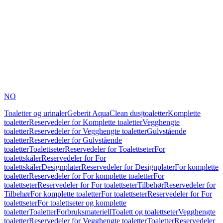
NO
Toaletter og urinaler
Geberit AquaClean dusjtoaletter
Komplette
toaletter
Reservedeler for Komplette toaletter
Vegghengte
toaletter
Reservedeler for Vegghengte toaletter
Gulvstående
toaletter
Reservedeler for Gulvstående
toaletter
Toalettseter
Reservedeler for Toalettseter
For
toalettskåler
Reservedeler for For
toalettskåler
Designplater
Reservedeler for Designplater
For komplette
toaletter
Reservedeler for For komplette toaletter
For
toalettseter
Reservedeler for For toalettseter
Tilbehør
Reservedeler for
Tilbehør
For komplette toaletter
For toalettseter
Reservedeler for For
toalettseter
For toalettseter og komplette
toaletter
Toaletter
Forbruksmateriell
Toalett og toalettseter
Vegghengte
toaletter
Reservedeler for Vegghengte toaletter
Toaletter
Reservedeler