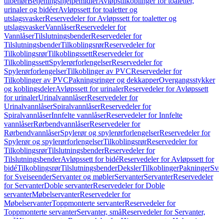
tilbehør
Betjeningshjelpemidler
Avløpstilkoblinger for toaletter,
urinaler og bidéer
Avløpssett for toaletter og
utslagsvasker
Reservedeler for Avløpssett for toaletter og
utslagsvasker
Vannlåser
Reservedeler for
Vannlåser
Tilslutningsbender
Reservedeler for
Tilslutningsbender
Tilkoblingsrør
Reservedeler for
Tilkoblingsrør
Tilkoblingssett
Reservedeler for
Tilkoblingssett
Spylerørforlengelser
Reservedeler for
Spylerørforlengelser
Tilkoblinger av PVC
Reservedeler for
Tilkoblinger av PVC
Pakningsringer og dekkapper
Overgangsstykker
og koblingsdeler
Avløpssett for urinaler
Reservedeler for Avløpssett
for urinaler
Urinalvannlåser
Reservedeler for
Urinalvannlåser
Spiralvannlåser
Reservedeler for
Spiralvannlåser
Innfelte vannlåser
Reservedeler for Innfelte
vannlåser
Rørbendvannlåser
Reservedeler for
Rørbendvannlåser
Spylerør og spylerørforlengelser
Reservedeler for
Spylerør og spylerørforlengelser
Tilkoblingsrør
Reservedeler for
Tilkoblingsrør
Tilslutningsbender
Reservedeler for
Tilslutningsbender
Avløpssett for bidé
Reservedeler for Avløpssett for
bidé
Tilkoblingsrør
Tilslutningsbender
Deksler
Tilkoblinger
Pakninger
Sv
for Sveiseender
Servanter og møbler
Servanter
Servanter
Reservedeler
for Servanter
Doble servanter
Reservedeler for Doble
servanter
Møbelservanter
Reservedeler for
Møbelservanter
Toppmonterte servanter
Reservedeler for
Toppmonterte servanter
Servanter, små
Reservedeler for Servanter,