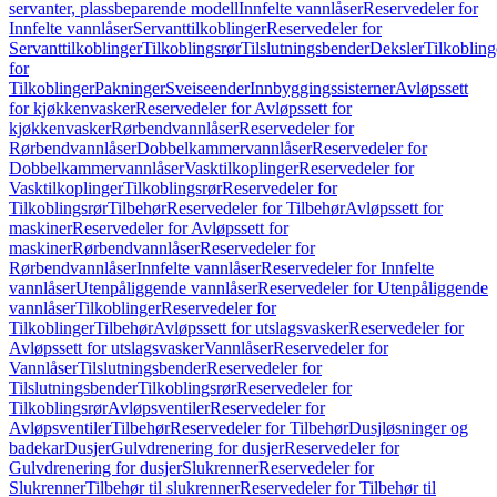
servanter, plassbeparende modell
Innfelte vannlåser
Reservedeler for
Innfelte vannlåser
Servanttilkoblinger
Reservedeler for
Servanttilkoblinger
Tilkoblingsrør
Tilslutningsbender
Deksler
Tilkobling
for
Tilkoblinger
Pakninger
Sveiseender
Innbyggingssisterner
Avløpssett
for kjøkkenvasker
Reservedeler for Avløpssett for
kjøkkenvasker
Rørbendvannlåser
Reservedeler for
Rørbendvannlåser
Dobbelkammervannlåser
Reservedeler for
Dobbelkammervannlåser
Vasktilkoplinger
Reservedeler for
Vasktilkoplinger
Tilkoblingsrør
Reservedeler for
Tilkoblingsrør
Tilbehør
Reservedeler for Tilbehør
Avløpssett for
maskiner
Reservedeler for Avløpssett for
maskiner
Rørbendvannlåser
Reservedeler for
Rørbendvannlåser
Innfelte vannlåser
Reservedeler for Innfelte
vannlåser
Utenpåliggende vannlåser
Reservedeler for Utenpåliggende
vannlåser
Tilkoblinger
Reservedeler for
Tilkoblinger
Tilbehør
Avløpssett for utslagsvasker
Reservedeler for
Avløpssett for utslagsvasker
Vannlåser
Reservedeler for
Vannlåser
Tilslutningsbender
Reservedeler for
Tilslutningsbender
Tilkoblingsrør
Reservedeler for
Tilkoblingsrør
Avløpsventiler
Reservedeler for
Avløpsventiler
Tilbehør
Reservedeler for Tilbehør
Dusjløsninger og
badekar
Dusjer
Gulvdrenering for dusjer
Reservedeler for
Gulvdrenering for dusjer
Slukrenner
Reservedeler for
Slukrenner
Tilbehør til slukrenner
Reservedeler for Tilbehør til