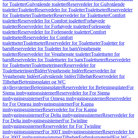
for Toaletter
Gulvstående toaletter
Reservedeler for Gulvstående
toaletter
Toaletter
Reservedeler for Toaletter
Toalettseter
Reservedeler
for Toalettseter
Toalettseter
Reservedeler for Toalettseter
Comfort
toaletter
Reservedeler for Comfort toaletter
Forhøyede
toaletter
Reservedeler for Forhøyede toaletter
Forlengede
toaletter
Reservedeler for Forlengede toaletter
Comfort
toalettseter
Reservedeler for Comfort
toalettseter
Toalettseter
Reservedeler for Toalettseter
Toaletter for
barn
Reservedeler for Toaletter for barn
Vegghengte
toaletter
Reservedeler for Vegghengte toaletter
Toalettseter for
barn
Reservedeler for Toalettseter for barn
Toalettseter
Reservedeler
for Toalettseter
Toalettseteringer
Reservedeler for
Toalettseteringer
Bidéer
Vegghengte bidéer
Reservedeler for
Vegghengte bidéer
Gulvstående bidéer
Tilbehør
Reservedeler for
Tilbehør
Betjeningsplater og WC
skyllesystemer
Betjeningsplater
Reservedeler for Betjeningsplater
For
Sigma innbyggingssisterner
Reservedeler for For Sigma
innbyggingssisterner
For Omega innbyggingssisterner
Reservedeler
for For Omega innbyggingssisterner
For Kappa
innbyggingssisterner
Reservedeler for For Kappa
innbyggingssisterner
For Delta innbyggingssisterner
Reservedeler for
For Delta innbyggingssisterner
For Twinline
innbyggingssisterner
Reservedeler for For Twinline
innbyggingssisterner
For 300T innbyggingssisterner
Reservedeler for
For 300T innbyggingssisterner
Tilbehør
Forbruksmateriell
For WC-