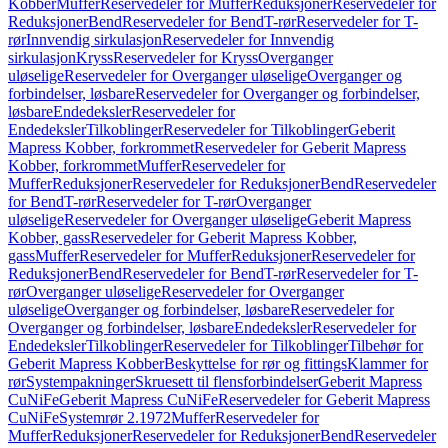
Kobber
Muffer
Reservedeler for Muffer
Reduksjoner
Reservedeler for
Reduksjoner
Bend
Reservedeler for Bend
T-rør
Reservedeler for T-
rør
Innvendig sirkulasjon
Reservedeler for Innvendig
sirkulasjon
Kryss
Reservedeler for Kryss
Overganger
uløselige
Reservedeler for Overganger uløselige
Overganger og
forbindelser, løsbare
Reservedeler for Overganger og forbindelser,
løsbare
Endedeksler
Reservedeler for
Endedeksler
Tilkoblinger
Reservedeler for Tilkoblinger
Geberit
Mapress Kobber, forkrommet
Reservedeler for Geberit Mapress
Kobber, forkrommet
Muffer
Reservedeler for
Muffer
Reduksjoner
Reservedeler for Reduksjoner
Bend
Reservedeler
for Bend
T-rør
Reservedeler for T-rør
Overganger
uløselige
Reservedeler for Overganger uløselige
Geberit Mapress
Kobber, gass
Reservedeler for Geberit Mapress Kobber,
gass
Muffer
Reservedeler for Muffer
Reduksjoner
Reservedeler for
Reduksjoner
Bend
Reservedeler for Bend
T-rør
Reservedeler for T-
rør
Overganger uløselige
Reservedeler for Overganger
uløselige
Overganger og forbindelser, løsbare
Reservedeler for
Overganger og forbindelser, løsbare
Endedeksler
Reservedeler for
Endedeksler
Tilkoblinger
Reservedeler for Tilkoblinger
Tilbehør for
Geberit Mapress Kobber
Beskyttelse for rør og fittings
Klammer for
rør
Systempakninger
Skruesett til flensforbindelser
Geberit Mapress
CuNiFe
Geberit Mapress CuNiFe
Reservedeler for Geberit Mapress
CuNiFe
Systemrør 2.1972
Muffer
Reservedeler for
Muffer
Reduksjoner
Reservedeler for Reduksjoner
Bend
Reservedeler