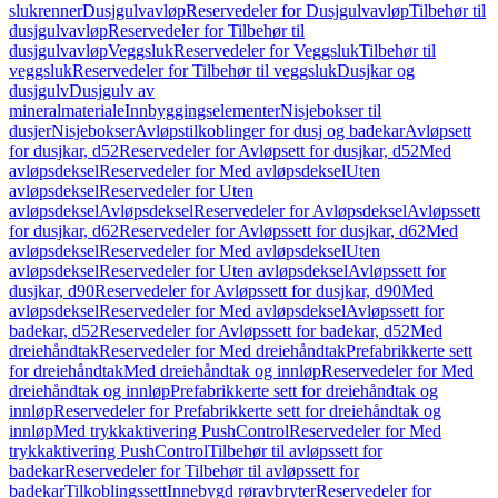
slukrenner
Dusjgulvavløp
Reservedeler for Dusjgulvavløp
Tilbehør til
dusjgulvavløp
Reservedeler for Tilbehør til
dusjgulvavløp
Veggsluk
Reservedeler for Veggsluk
Tilbehør til
veggsluk
Reservedeler for Tilbehør til veggsluk
Dusjkar og
dusjgulv
Dusjgulv av
mineralmateriale
Innbyggingselementer
Nisjebokser til
dusjer
Nisjebokser
Avløpstilkoblinger for dusj og badekar
Avløpsett
for dusjkar, d52
Reservedeler for Avløpsett for dusjkar, d52
Med
avløpsdeksel
Reservedeler for Med avløpsdeksel
Uten
avløpsdeksel
Reservedeler for Uten
avløpsdeksel
Avløpsdeksel
Reservedeler for Avløpsdeksel
Avløpssett
for dusjkar, d62
Reservedeler for Avløpssett for dusjkar, d62
Med
avløpsdeksel
Reservedeler for Med avløpsdeksel
Uten
avløpsdeksel
Reservedeler for Uten avløpsdeksel
Avløpssett for
dusjkar, d90
Reservedeler for Avløpssett for dusjkar, d90
Med
avløpsdeksel
Reservedeler for Med avløpsdeksel
Avløpssett for
badekar, d52
Reservedeler for Avløpssett for badekar, d52
Med
dreiehåndtak
Reservedeler for Med dreiehåndtak
Prefabrikkerte sett
for dreiehåndtak
Med dreiehåndtak og innløp
Reservedeler for Med
dreiehåndtak og innløp
Prefabrikkerte sett for dreiehåndtak og
innløp
Reservedeler for Prefabrikkerte sett for dreiehåndtak og
innløp
Med trykkaktivering PushControl
Reservedeler for Med
trykkaktivering PushControl
Tilbehør til avløpssett for
badekar
Reservedeler for Tilbehør til avløpssett for
badekar
Tilkoblingssett
Innebygd røravbryter
Reservedeler for