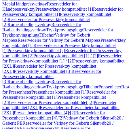
Mepla
Håndpressverktøy
Reservedeler for
Håndpressverktøy
Presseverktøy kompatibilitet [1]
Reservedeler for
Presseverktøy kompatibilitet [1]
Presseverktøy kompatibilitet
[2]
Reservedeler for Presseverktøy kompatibilitet
[2]
Rørbearbeidingsverktøy
Reservedeler for
Rørbearbeidingsverktøy
Trykkprøvingsplugg
Reservedeler for
Trykkprøvingsplugg
Tilbehør
Verktøy for Geberit
Mapress
Reservedeler for Verktøy for Geberit Mapress
Presseverktøy
kompatibilitet [1]
Reservedeler for Presseverktøy kompatibilitet
[1]
Presseverktøy kompatibilitet [2]
Reservedeler for Presseverktøy
kompatibilitet [2]
Pressverktøy-kompatibilitet [1] / [2]
Reservedeler
for Pressverktøy-kompatibilitet [1] / [2]
Presseverktøy kompatibilitet
[2XL]
Reservedeler for Presseverktøy kompatibilitet
[2XL]
Presseverktøy kompatibilitet [3]
Reservedeler for
Presseverktøy kompatibilitet
[3]
Rørbearbeidingsverktøy
Reservedeler for
Rørbearbeidingsverktøy
Trykkprøvingsplugg
Tilbehør
Pressenheter
Res
for Pressenheter
Pressenheter kompatibilitet [1]
Reservedeler for
Pressenheter kompatibilitet [1]
Pressenheter kompatibilitet
[2]
Reservedeler for Pressenheter kompatibilitet [2]
Pressenheter
kompatibilitet [2XL]
Reservedeler for Pressenheter kompatibilitet
[2XL]
Pressenheter kompatibilitet [4]/[2]
Reservedeler for
Pressenheter kompatibilitet [4]/[2]
Verktøy for Geberit Silent-db20 /
Geberit PE
Reservedeler for Verktøy for Geberit Silent-db20 /
Geberit PE
Elektrosveiseverktøy
Reservedeler for