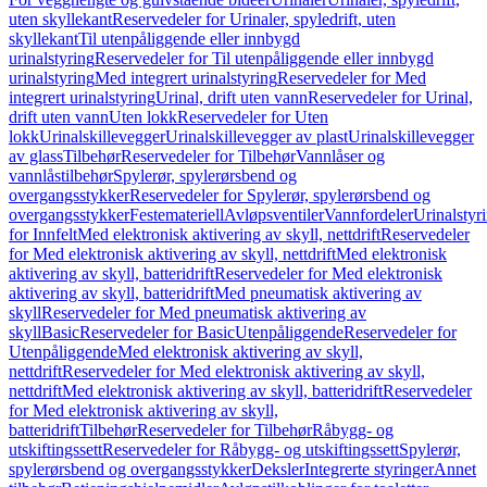
uten skyllekant
Reservedeler for Urinaler, spyledrift, uten
skyllekant
Til utenpåliggende eller innbygd
urinalstyring
Reservedeler for Til utenpåliggende eller innbygd
urinalstyring
Med integrert urinalstyring
Reservedeler for Med
integrert urinalstyring
Urinal, drift uten vann
Reservedeler for Urinal,
drift uten vann
Uten lokk
Reservedeler for Uten
lokk
Urinalskillevegger
Urinalskillevegger av plast
Urinalskillevegger
av glass
Tilbehør
Reservedeler for Tilbehør
Vannlåser og
vannlåstilbehør
Spylerør, spylerørsbend og
overgangsstykker
Reservedeler for Spylerør, spylerørsbend og
overgangsstykker
Festemateriell
Avløpsventiler
Vannfordeler
Urinalstyr
for Innfelt
Med elektronisk aktivering av skyll, nettdrift
Reservedeler
for Med elektronisk aktivering av skyll, nettdrift
Med elektronisk
aktivering av skyll, batteridrift
Reservedeler for Med elektronisk
aktivering av skyll, batteridrift
Med pneumatisk aktivering av
skyll
Reservedeler for Med pneumatisk aktivering av
skyll
Basic
Reservedeler for Basic
Utenpåliggende
Reservedeler for
Utenpåliggende
Med elektronisk aktivering av skyll,
nettdrift
Reservedeler for Med elektronisk aktivering av skyll,
nettdrift
Med elektronisk aktivering av skyll, batteridrift
Reservedeler
for Med elektronisk aktivering av skyll,
batteridrift
Tilbehør
Reservedeler for Tilbehør
Råbygg- og
utskiftingssett
Reservedeler for Råbygg- og utskiftingssett
Spylerør,
spylerørsbend og overgangsstykker
Deksler
Integrerte styringer
Annet