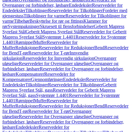
Overganger og forbindelser, løsbare
Endedeksler
Reservedeler for
Endedeksler
Tilkoblinger
Reservedeler for Tilkoblinger
Fordeler med
gjengestuss
Tilkoblinger for varme
Reservedeler for Tilkoblinger for
varme
Tilbehør
Beskyttelse for rør og fittings
Klammer for
rør
Systempakninger
Skruesett til flensforbindelser
Geberit Mapress
Syrefast Stål
Geberit Mapress Syrefast Stål
Reservedeler for Geberit
Mapress Syrefast Stål
Systemrør 1.4401
Reservedeler for Systemrør
1.4401
Rørnippel
Muffer
Reservedeler for
Muffer
Reduksjoner
Reservedeler for Reduksjoner
Bend
Reservedeler
for Bend
T-rør
Reservedeler for T-rør
Innvendig
sirkulasjon
Reservedeler for Innvendig sirkulasjon
Overganger
uløselige
Reservedeler for Overganger uløselige
Overganger og
forbindelser, løsbare
Reservedeler for Overganger og forbindelser,
løsbare
Kompensatorer
Reservedeler for
Kompensatorer
Gjennomføringer
Endedeksler
Reservedeler for
Endedeksler
Tilkoblinger
Reservedeler for Tilkoblinger
Geberit
Mapress Syrefast Stål, gass
Reservedeler for Geberit Mapress
Syrefast Stål, gass
Systemrør 1.4401
Reservedeler for Systemrør
1.4401
Rørnippel
Muffer
Reservedeler for
Muffer
Reduksjoner
Reservedeler for Reduksjoner
Bend
Reservedeler
for Bend
T-rør
Reservedeler for T-rør
Overganger
uløselige
Reservedeler for Overganger uløselige
Overganger og
forbindelser, løsbare
Reservedeler for Overganger og forbindelser,
løsbare
Endedeksler
Reservedeler for