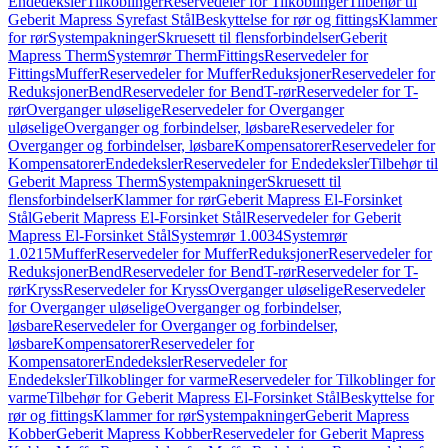
Endedeksler
Tilkoblinger
Reservedeler for Tilkoblinger
Tilbehør til
Geberit Mapress Syrefast Stål
Beskyttelse for rør og fittings
Klammer
for rør
Systempakninger
Skruesett til flensforbindelser
Geberit
Mapress Therm
Systemrør Therm
Fittings
Reservedeler for
Fittings
Muffer
Reservedeler for Muffer
Reduksjoner
Reservedeler for
Reduksjoner
Bend
Reservedeler for Bend
T-rør
Reservedeler for T-
rør
Overganger uløselige
Reservedeler for Overganger
uløselige
Overganger og forbindelser, løsbare
Reservedeler for
Overganger og forbindelser, løsbare
Kompensatorer
Reservedeler for
Kompensatorer
Endedeksler
Reservedeler for Endedeksler
Tilbehør til
Geberit Mapress Therm
Systempakninger
Skruesett til
flensforbindelser
Klammer for rør
Geberit Mapress El-Forsinket
Stål
Geberit Mapress El-Forsinket Stål
Reservedeler for Geberit
Mapress El-Forsinket Stål
Systemrør 1.0034
Systemrør
1.0215
Muffer
Reservedeler for Muffer
Reduksjoner
Reservedeler for
Reduksjoner
Bend
Reservedeler for Bend
T-rør
Reservedeler for T-
rør
Kryss
Reservedeler for Kryss
Overganger uløselige
Reservedeler
for Overganger uløselige
Overganger og forbindelser,
løsbare
Reservedeler for Overganger og forbindelser,
løsbare
Kompensatorer
Reservedeler for
Kompensatorer
Endedeksler
Reservedeler for
Endedeksler
Tilkoblinger for varme
Reservedeler for Tilkoblinger for
varme
Tilbehør for Geberit Mapress El-Forsinket Stål
Beskyttelse for
rør og fittings
Klammer for rør
Systempakninger
Geberit Mapress
Kobber
Geberit Mapress Kobber
Reservedeler for Geberit Mapress