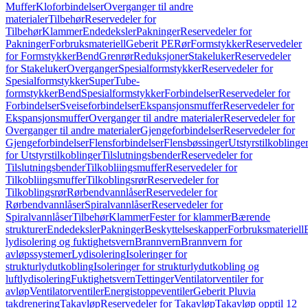
Muffer
Kloforbindelser
Overganger til andre
materialer
Tilbehør
Reservedeler for
Tilbehør
Klammer
Endedeksler
Pakninger
Reservedeler for
Pakninger
Forbruksmateriell
Geberit PE
Rør
Formstykker
Reservedeler
for Formstykker
Bend
Grenrør
Reduksjoner
Stakeluker
Reservedeler
for Stakeluker
Overganger
Spesialformstykker
Reservedeler for
Spesialformstykker
SuperTube-
formstykker
Bend
Spesialformstykker
Forbindelser
Reservedeler for
Forbindelser
Sveiseforbindelser
Ekspansjonsmuffer
Reservedeler for
Ekspansjonsmuffer
Overganger til andre materialer
Reservedeler for
Overganger til andre materialer
Gjengeforbindelser
Reservedeler for
Gjengeforbindelser
Flensforbindelser
Flensbøssinger
Utstyrstilkoblinge
for Utstyrstilkoblinger
Tilslutningsbender
Reservedeler for
Tilslutningsbender
Tilkobliingsmuffer
Reservedeler for
Tilkobliingsmuffer
Tilkoblingsrør
Reservedeler for
Tilkoblingsrør
Rørbendvannlåser
Reservedeler for
Rørbendvannlåser
Spiralvannlåser
Reservedeler for
Spiralvannlåser
Tilbehør
Klammer
Fester for klammer
Bærende
strukturer
Endedeksler
Pakninger
Beskyttelseskapper
Forbruksmateriell
lydisolering og fuktighetsvern
Brannvern
Brannvern for
avløpssystemer
Lydisolering
Isoleringer for
strukturlydutkobling
Isoleringer for strukturlydutkobling og
luftlydisolering
Fuktighetsvern
Tettinger
Ventilatorventiler for
avløp
Ventilatorventiler
Energistoppeventiler
Geberit Pluvia
takdrenering
Takavløp
Reservedeler for Takavløp
Takavløp opptil 12