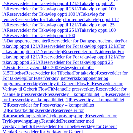
l/s
Reservedeler for Takavløp opptil 12 l/s
Takavløp opptil 25
l/s
Reservedeler for Takavløp opptil 25 l/s
Takavløp oppti 100
l/s
Reservedeler for Takavløp oppti 100 l/s
Takavløp for
renner
Reservedeler for Takavløp for renner
Takavløp opptil 12
l/s
Reservedeler for Takavløp opptil 12 l/s
Takavløp opptil 25
l/s
Reservedeler for Takavløp opptil 25 l/s
Takavløp oppti 100
l/s
Reservedeler for Takavløp oppti 100
l/s
Dampsperreelementer
Reservedeler for Dampsperreelementer
For
takavløp oppti 12 l/s
Reservedeler for For takavløp oppti 12 l/s
For
takavløp oppti 25 l/s
Nødoverløp
Reservedeler for Nødoverløp
For
takavløp oppti 12 l/s
Reservedeler for For takavløp oppti 12 l/s
For
takavløp oppti 25 l/s
Reservedeler for For takavløp oppti 25
l/s
Fester
Festesystem d40–200
Festesystem d250–
315
Tilbehør
Reservedeler for Tilbehør
For takavløp
Reservedeler for
For takavløp
For fester
Verktøy, nettverkskomponenter og
programvare
Verktøy
Verktøy til Geberit FlowFit
Reservedeler for
Verktøy til Geberit FlowFit
Manuelle pressverktøy
Reservedeler for
Manuelle pressverktøy
Pressverktøy – kompatibilitet [1]
Reservedeler
for Pressverktøy – kompatibilitet [1]
Pressverktøy – kompatibilitet
[2]
Reservedeler for Pressverktøy – kompatibilitet
[2]
Rørbearbeidingsverktøy
Reservedeler for
Rørbearbeidingsverktøy
Trykkprøvingsplugg
Reservedeler for
Trykkprøvingsplugg
Testmiddel
Pressenheter med
verktøy
Tilbehør
Reservedeler for Tilbehør
Verktøy for Geberit
Mepla
Reservedeler for Verktøy for Geberit