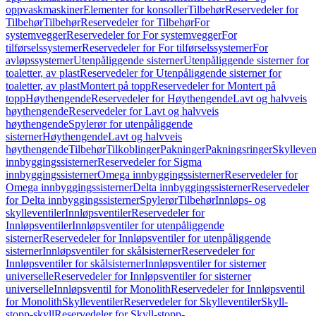
oppvaskmaskiner
Elementer for konsoller
Tilbehør
Reservedeler for
Tilbehør
Tilbehør
Reservedeler for Tilbehør
For
systemvegger
Reservedeler for For systemvegger
For
tilførselssystemer
Reservedeler for For tilførselssystemer
For
avløpssystemer
Utenpåliggende sisterner
Utenpåliggende sisterner for
toaletter, av plast
Reservedeler for Utenpåliggende sisterner for
toaletter, av plast
Montert på topp
Reservedeler for Montert på
topp
Høythengende
Reservedeler for Høythengende
Lavt og halvveis
høythengende
Reservedeler for Lavt og halvveis
høythengende
Spylerør for utenpåliggende
sisterner
Høythengende
Lavt og halvveis
høythengende
Tilbehør
Tilkoblinger
Pakninger
Pakningsringer
Skylleven
innbyggingssisterner
Reservedeler for Sigma
innbyggingssisterner
Omega innbyggingssisterner
Reservedeler for
Omega innbyggingssisterner
Delta innbyggingssisterner
Reservedeler
for Delta innbyggingssisterner
Spylerør
Tilbehør
Innløps- og
skylleventiler
Innløpsventiler
Reservedeler for
Innløpsventiler
Innløpsventiler for utenpåliggende
sisterner
Reservedeler for Innløpsventiler for utenpåliggende
sisterner
Innløpsventiler for skålsisterner
Reservedeler for
Innløpsventiler for skålsisterner
Innløpsventiler for sisterner
universelle
Reservedeler for Innløpsventiler for sisterner
universelle
Innløpsventil for Monolith
Reservedeler for Innløpsventil
for Monolith
Skylleventiler
Reservedeler for Skylleventiler
Skyll-
stopp-skyll
Reservedeler for Skyll-stopp-