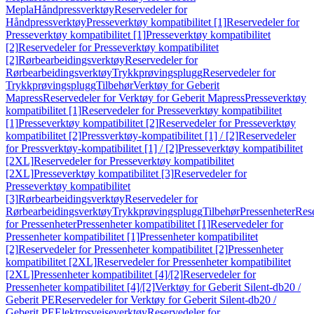
Mepla
Håndpressverktøy
Reservedeler for
Håndpressverktøy
Presseverktøy kompatibilitet [1]
Reservedeler for
Presseverktøy kompatibilitet [1]
Presseverktøy kompatibilitet
[2]
Reservedeler for Presseverktøy kompatibilitet
[2]
Rørbearbeidingsverktøy
Reservedeler for
Rørbearbeidingsverktøy
Trykkprøvingsplugg
Reservedeler for
Trykkprøvingsplugg
Tilbehør
Verktøy for Geberit
Mapress
Reservedeler for Verktøy for Geberit Mapress
Presseverktøy
kompatibilitet [1]
Reservedeler for Presseverktøy kompatibilitet
[1]
Presseverktøy kompatibilitet [2]
Reservedeler for Presseverktøy
kompatibilitet [2]
Pressverktøy-kompatibilitet [1] / [2]
Reservedeler
for Pressverktøy-kompatibilitet [1] / [2]
Presseverktøy kompatibilitet
[2XL]
Reservedeler for Presseverktøy kompatibilitet
[2XL]
Presseverktøy kompatibilitet [3]
Reservedeler for
Presseverktøy kompatibilitet
[3]
Rørbearbeidingsverktøy
Reservedeler for
Rørbearbeidingsverktøy
Trykkprøvingsplugg
Tilbehør
Pressenheter
Res
for Pressenheter
Pressenheter kompatibilitet [1]
Reservedeler for
Pressenheter kompatibilitet [1]
Pressenheter kompatibilitet
[2]
Reservedeler for Pressenheter kompatibilitet [2]
Pressenheter
kompatibilitet [2XL]
Reservedeler for Pressenheter kompatibilitet
[2XL]
Pressenheter kompatibilitet [4]/[2]
Reservedeler for
Pressenheter kompatibilitet [4]/[2]
Verktøy for Geberit Silent-db20 /
Geberit PE
Reservedeler for Verktøy for Geberit Silent-db20 /
Geberit PE
Elektrosveiseverktøy
Reservedeler for