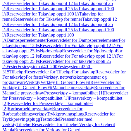
l/s
Reservedeler for Takavløp opptil 12 l/s
Takavløp opptil 25
l/s
Reservedeler for Takavløp opptil 25 l/s
Takavløp oppti 100
l/s
Reservedeler for Takavløp oppti 100 l/s
Takavløp for
renner
Reservedeler for Takavløp for renner
Takavløp opptil 12
l/s
Reservedeler for Takavløp opptil 12 l/s
Takavløp opptil 25
l/s
Reservedeler for Takavløp opptil 25 l/s
Takavløp oppti 100
l/s
Reservedeler for Takavløp oppti 100
l/s
Dampsperreelementer
Reservedeler for Dampsperreelementer
For
takavløp oppti 12 l/s
Reservedeler for For takavløp oppti 12 l/s
For
takavløp oppti 25 l/s
Nødoverløp
Reservedeler for Nødoverløp
For
takavløp oppti 12 l/s
Reservedeler for For takavløp oppti 12 l/s
For
takavløp oppti 25 l/s
Reservedeler for For takavløp oppti 25
l/s
Fester
Festesystem d40–200
Festesystem d250–
315
Tilbehør
Reservedeler for Tilbehør
For takavløp
Reservedeler for
For takavløp
For fester
Verktøy, nettverkskomponenter og
programvare
Verktøy
Verktøy til Geberit FlowFit
Reservedeler for
Verktøy til Geberit FlowFit
Manuelle pressverktøy
Reservedeler for
Manuelle pressverktøy
Pressverktøy – kompatibilitet [1]
Reservedeler
for Pressverktøy – kompatibilitet [1]
Pressverktøy – kompatibilitet
[2]
Reservedeler for Pressverktøy – kompatibilitet
[2]
Rørbearbeidingsverktøy
Reservedeler for
Rørbearbeidingsverktøy
Trykkprøvingsplugg
Reservedeler for
Trykkprøvingsplugg
Testmiddel
Pressenheter med
verktøy
Tilbehør
Reservedeler for Tilbehør
Verktøy for Geberit
Mepla
Reservedeler for Verktøy for Geberit