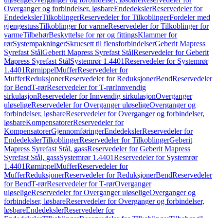
Overganger og forbindelser, løsbare
Endedeksler
Reservedeler for
Endedeksler
Tilkoblinger
Reservedeler for Tilkoblinger
Fordeler med
gjengestuss
Tilkoblinger for varme
Reservedeler for Tilkoblinger for
varme
Tilbehør
Beskyttelse for rør og fittings
Klammer for
rør
Systempakninger
Skruesett til flensforbindelser
Geberit Mapress
Syrefast Stål
Geberit Mapress Syrefast Stål
Reservedeler for Geberit
Mapress Syrefast Stål
Systemrør 1.4401
Reservedeler for Systemrør
1.4401
Rørnippel
Muffer
Reservedeler for
Muffer
Reduksjoner
Reservedeler for Reduksjoner
Bend
Reservedeler
for Bend
T-rør
Reservedeler for T-rør
Innvendig
sirkulasjon
Reservedeler for Innvendig sirkulasjon
Overganger
uløselige
Reservedeler for Overganger uløselige
Overganger og
forbindelser, løsbare
Reservedeler for Overganger og forbindelser,
løsbare
Kompensatorer
Reservedeler for
Kompensatorer
Gjennomføringer
Endedeksler
Reservedeler for
Endedeksler
Tilkoblinger
Reservedeler for Tilkoblinger
Geberit
Mapress Syrefast Stål, gass
Reservedeler for Geberit Mapress
Syrefast Stål, gass
Systemrør 1.4401
Reservedeler for Systemrør
1.4401
Rørnippel
Muffer
Reservedeler for
Muffer
Reduksjoner
Reservedeler for Reduksjoner
Bend
Reservedeler
for Bend
T-rør
Reservedeler for T-rør
Overganger
uløselige
Reservedeler for Overganger uløselige
Overganger og
forbindelser, løsbare
Reservedeler for Overganger og forbindelser,
løsbare
Endedeksler
Reservedeler for