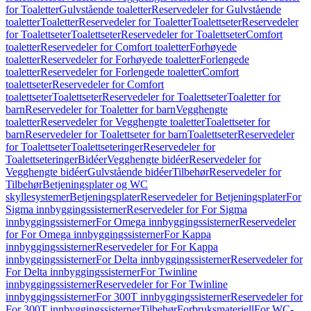
for Toaletter
Gulvstående toaletter
Reservedeler for Gulvstående
toaletter
Toaletter
Reservedeler for Toaletter
Toalettseter
Reservedeler
for Toalettseter
Toalettseter
Reservedeler for Toalettseter
Comfort
toaletter
Reservedeler for Comfort toaletter
Forhøyede
toaletter
Reservedeler for Forhøyede toaletter
Forlengede
toaletter
Reservedeler for Forlengede toaletter
Comfort
toalettseter
Reservedeler for Comfort
toalettseter
Toalettseter
Reservedeler for Toalettseter
Toaletter for
barn
Reservedeler for Toaletter for barn
Vegghengte
toaletter
Reservedeler for Vegghengte toaletter
Toalettseter for
barn
Reservedeler for Toalettseter for barn
Toalettseter
Reservedeler
for Toalettseter
Toalettseteringer
Reservedeler for
Toalettseteringer
Bidéer
Vegghengte bidéer
Reservedeler for
Vegghengte bidéer
Gulvstående bidéer
Tilbehør
Reservedeler for
Tilbehør
Betjeningsplater og WC
skyllesystemer
Betjeningsplater
Reservedeler for Betjeningsplater
For
Sigma innbyggingssisterner
Reservedeler for For Sigma
innbyggingssisterner
For Omega innbyggingssisterner
Reservedeler
for For Omega innbyggingssisterner
For Kappa
innbyggingssisterner
Reservedeler for For Kappa
innbyggingssisterner
For Delta innbyggingssisterner
Reservedeler for
For Delta innbyggingssisterner
For Twinline
innbyggingssisterner
Reservedeler for For Twinline
innbyggingssisterner
For 300T innbyggingssisterner
Reservedeler for
For 300T innbyggingssisterner
Tilbehør
Forbruksmateriell
For WC-