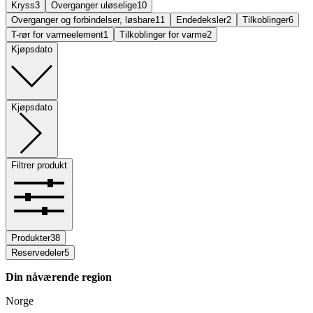
Kryss
3
Overganger uløselige
10
Overganger og forbindelser, løsbare
11
Endedeksler
2
Tilkoblinger
6
T-rør for varmeelement
1
Tilkoblinger for varme
2
Kjøpsdato
Kjøpsdato
Filtrer produkt
Produkter
38
Reservedeler
5
Din nåværende region
Norge