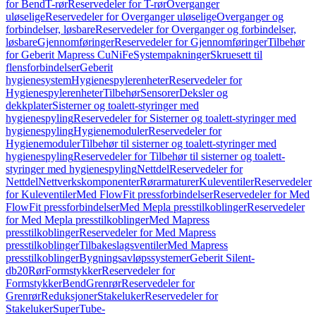
for Bend
T-rør
Reservedeler for T-rør
Overganger
uløselige
Reservedeler for Overganger uløselige
Overganger og
forbindelser, løsbare
Reservedeler for Overganger og forbindelser,
løsbare
Gjennomføringer
Reservedeler for Gjennomføringer
Tilbehør
for Geberit Mapress CuNiFe
Systempakninger
Skruesett til
flensforbindelser
Geberit
hygienesystem
Hygienespylerenheter
Reservedeler for
Hygienespylerenheter
Tilbehør
Sensorer
Deksler og
dekkplater
Sisterner og toalett-styringer med
hygienespyling
Reservedeler for Sisterner og toalett-styringer med
hygienespyling
Hygienemoduler
Reservedeler for
Hygienemoduler
Tilbehør til sisterner og toalett-styringer med
hygienespyling
Reservedeler for Tilbehør til sisterner og toalett-
styringer med hygienespyling
Nettdel
Reservedeler for
Nettdel
Nettverkskomponenter
Rørarmaturer
Kuleventiler
Reservedeler
for Kuleventiler
Med FlowFit pressforbindelser
Reservedeler for Med
FlowFit pressforbindelser
Med Mepla presstilkoblinger
Reservedeler
for Med Mepla presstilkoblinger
Med Mapress
presstilkoblinger
Reservedeler for Med Mapress
presstilkoblinger
Tilbakeslagsventiler
Med Mapress
presstilkoblinger
Bygningsavløpssystemer
Geberit Silent-
db20
Rør
Formstykker
Reservedeler for
Formstykker
Bend
Grenrør
Reservedeler for
Grenrør
Reduksjoner
Stakeluker
Reservedeler for
Stakeluker
SuperTube-