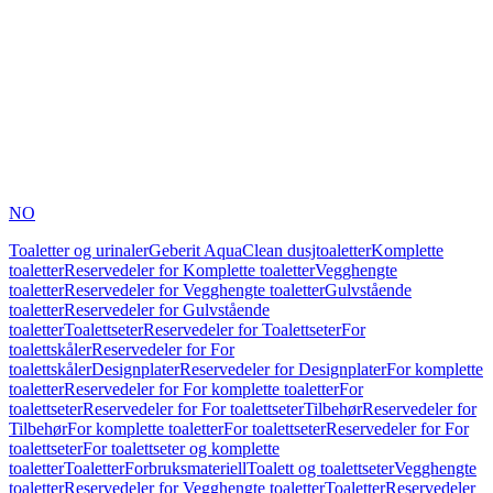
NO
Toaletter og urinaler
Geberit AquaClean dusjtoaletter
Komplette
toaletter
Reservedeler for Komplette toaletter
Vegghengte
toaletter
Reservedeler for Vegghengte toaletter
Gulvstående
toaletter
Reservedeler for Gulvstående
toaletter
Toalettseter
Reservedeler for Toalettseter
For
toalettskåler
Reservedeler for For
toalettskåler
Designplater
Reservedeler for Designplater
For komplette
toaletter
Reservedeler for For komplette toaletter
For
toalettseter
Reservedeler for For toalettseter
Tilbehør
Reservedeler for
Tilbehør
For komplette toaletter
For toalettseter
Reservedeler for For
toalettseter
For toalettseter og komplette
toaletter
Toaletter
Forbruksmateriell
Toalett og toalettseter
Vegghengte
toaletter
Reservedeler for Vegghengte toaletter
Toaletter
Reservedeler