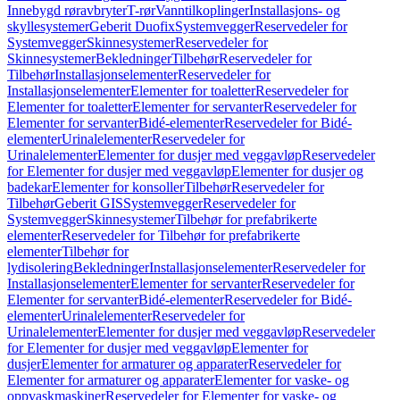
Innebygd røravbryter
T-rør
Vanntilkoplinger
Installasjons- og
skyllesystemer
Geberit Duofix
Systemvegger
Reservedeler for
Systemvegger
Skinnesystemer
Reservedeler for
Skinnesystemer
Bekledninger
Tilbehør
Reservedeler for
Tilbehør
Installasjonselementer
Reservedeler for
Installasjonselementer
Elementer for toaletter
Reservedeler for
Elementer for toaletter
Elementer for servanter
Reservedeler for
Elementer for servanter
Bidé-elementer
Reservedeler for Bidé-
elementer
Urinalelementer
Reservedeler for
Urinalelementer
Elementer for dusjer med veggavløp
Reservedeler
for Elementer for dusjer med veggavløp
Elementer for dusjer og
badekar
Elementer for konsoller
Tilbehør
Reservedeler for
Tilbehør
Geberit GIS
Systemvegger
Reservedeler for
Systemvegger
Skinnesystemer
Tilbehør for prefabrikerte
elementer
Reservedeler for Tilbehør for prefabrikerte
elementer
Tilbehør for
lydisolering
Bekledninger
Installasjonselementer
Reservedeler for
Installasjonselementer
Elementer for servanter
Reservedeler for
Elementer for servanter
Bidé-elementer
Reservedeler for Bidé-
elementer
Urinalelementer
Reservedeler for
Urinalelementer
Elementer for dusjer med veggavløp
Reservedeler
for Elementer for dusjer med veggavløp
Elementer for
dusjer
Elementer for armaturer og apparater
Reservedeler for
Elementer for armaturer og apparater
Elementer for vaske- og
oppvaskmaskiner
Reservedeler for Elementer for vaske- og