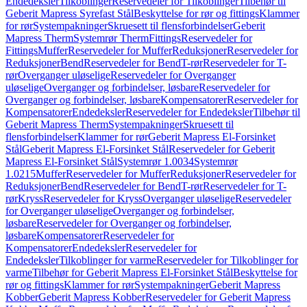
Endedeksler
Tilkoblinger
Reservedeler for Tilkoblinger
Tilbehør til
Geberit Mapress Syrefast Stål
Beskyttelse for rør og fittings
Klammer
for rør
Systempakninger
Skruesett til flensforbindelser
Geberit
Mapress Therm
Systemrør Therm
Fittings
Reservedeler for
Fittings
Muffer
Reservedeler for Muffer
Reduksjoner
Reservedeler for
Reduksjoner
Bend
Reservedeler for Bend
T-rør
Reservedeler for T-
rør
Overganger uløselige
Reservedeler for Overganger
uløselige
Overganger og forbindelser, løsbare
Reservedeler for
Overganger og forbindelser, løsbare
Kompensatorer
Reservedeler for
Kompensatorer
Endedeksler
Reservedeler for Endedeksler
Tilbehør til
Geberit Mapress Therm
Systempakninger
Skruesett til
flensforbindelser
Klammer for rør
Geberit Mapress El-Forsinket
Stål
Geberit Mapress El-Forsinket Stål
Reservedeler for Geberit
Mapress El-Forsinket Stål
Systemrør 1.0034
Systemrør
1.0215
Muffer
Reservedeler for Muffer
Reduksjoner
Reservedeler for
Reduksjoner
Bend
Reservedeler for Bend
T-rør
Reservedeler for T-
rør
Kryss
Reservedeler for Kryss
Overganger uløselige
Reservedeler
for Overganger uløselige
Overganger og forbindelser,
løsbare
Reservedeler for Overganger og forbindelser,
løsbare
Kompensatorer
Reservedeler for
Kompensatorer
Endedeksler
Reservedeler for
Endedeksler
Tilkoblinger for varme
Reservedeler for Tilkoblinger for
varme
Tilbehør for Geberit Mapress El-Forsinket Stål
Beskyttelse for
rør og fittings
Klammer for rør
Systempakninger
Geberit Mapress
Kobber
Geberit Mapress Kobber
Reservedeler for Geberit Mapress