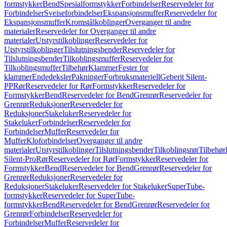
formstykker
Bend
Spesialformstykker
Forbindelser
Reservedeler for
Forbindelser
Sveiseforbindelser
Ekspansjonsmuffer
Reservedeler for
Ekspansjonsmuffer
Kromstålkoblinger
Overganger til andre
materialer
Reservedeler for Overganger til andre
materialer
Utstyrstilkoblinger
Reservedeler for
Utstyrstilkoblinger
Tilslutningsbender
Reservedeler for
Tilslutningsbender
Tilkoblingsmuffer
Reservedeler for
Tilkoblingsmuffer
Tilbehør
Klammer
Fester for
klammer
Endedeksler
Pakninger
Forbruksmateriell
Geberit Silent-
PP
Rør
Reservedeler for Rør
Formstykker
Reservedeler for
Formstykker
Bend
Reservedeler for Bend
Grenrør
Reservedeler for
Grenrør
Reduksjoner
Reservedeler for
Reduksjoner
Stakeluker
Reservedeler for
Stakeluker
Forbindelser
Reservedeler for
Forbindelser
Muffer
Reservedeler for
Muffer
Kloforbindelser
Overganger til andre
materialer
Utstyrstilkoblinger
Tilslutningsbender
Tilkoblingsrør
Tilbehør
Silent-Pro
Rør
Reservedeler for Rør
Formstykker
Reservedeler for
Formstykker
Bend
Reservedeler for Bend
Grenrør
Reservedeler for
Grenrør
Reduksjoner
Reservedeler for
Reduksjoner
Stakeluker
Reservedeler for Stakeluker
SuperTube-
formstykker
Reservedeler for SuperTube-
formstykker
Bend
Reservedeler for Bend
Grenrør
Reservedeler for
Grenrør
Forbindelser
Reservedeler for
Forbindelser
Muffer
Reservedeler for