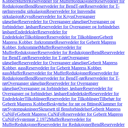
Kobber
Muffer
Reservedeler for Muffer
Reduksjoner
Reservedeler for
Reduksjoner
Bend
Reservedeler for Bend
T-rør
Reservedeler for T-
rør
Innvendig sirkulasjon
Reservedeler for Innvendig
sirkulasjon
Kryss
Reservedeler for Kryss
Overganger
uløselige
Reservedeler for Overganger uløselige
Overganger og
forbindelser, løsbare
Reservedeler for Overganger og forbindelser,
løsbare
Endedeksler
Reservedeler for
Endedeksler
Tilkoblinger
Reservedeler for Tilkoblinger
Geberit
Mapress Kobber, forkrommet
Reservedeler for Geberit Mapress
Kobber, forkrommet
Muffer
Reservedeler for
Muffer
Reduksjoner
Reservedeler for Reduksjoner
Bend
Reservedeler
for Bend
T-rør
Reservedeler for T-rør
Overganger
uløselige
Reservedeler for Overganger uløselige
Geberit Mapress
Kobber, gass
Reservedeler for Geberit Mapress Kobber,
gass
Muffer
Reservedeler for Muffer
Reduksjoner
Reservedeler for
Reduksjoner
Bend
Reservedeler for Bend
T-rør
Reservedeler for T-
rør
Overganger uløselige
Reservedeler for Overganger
uløselige
Overganger og forbindelser, løsbare
Reservedeler for
Overganger og forbindelser, løsbare
Endedeksler
Reservedeler for
Endedeksler
Tilkoblinger
Reservedeler for Tilkoblinger
Tilbehør for
Geberit Mapress Kobber
Beskyttelse for rør og fittings
Klammer for
rør
Systempakninger
Skruesett til flensforbindelser
Geberit Mapress
CuNiFe
Geberit Mapress CuNiFe
Reservedeler for Geberit Mapress
CuNiFe
Systemrør 2.1972
Muffer
Reservedeler for
Muffer
Reduksjoner
Reservedeler for Reduksjoner
Bend
Reservedeler