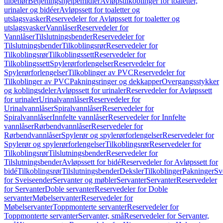
tilbehør
Betjeningshjelpemidler
Avløpstilkoblinger for toaletter,
urinaler og bidéer
Avløpssett for toaletter og
utslagsvasker
Reservedeler for Avløpssett for toaletter og
utslagsvasker
Vannlåser
Reservedeler for
Vannlåser
Tilslutningsbender
Reservedeler for
Tilslutningsbender
Tilkoblingsrør
Reservedeler for
Tilkoblingsrør
Tilkoblingssett
Reservedeler for
Tilkoblingssett
Spylerørforlengelser
Reservedeler for
Spylerørforlengelser
Tilkoblinger av PVC
Reservedeler for
Tilkoblinger av PVC
Pakningsringer og dekkapper
Overgangsstykker
og koblingsdeler
Avløpssett for urinaler
Reservedeler for Avløpssett
for urinaler
Urinalvannlåser
Reservedeler for
Urinalvannlåser
Spiralvannlåser
Reservedeler for
Spiralvannlåser
Innfelte vannlåser
Reservedeler for Innfelte
vannlåser
Rørbendvannlåser
Reservedeler for
Rørbendvannlåser
Spylerør og spylerørforlengelser
Reservedeler for
Spylerør og spylerørforlengelser
Tilkoblingsrør
Reservedeler for
Tilkoblingsrør
Tilslutningsbender
Reservedeler for
Tilslutningsbender
Avløpssett for bidé
Reservedeler for Avløpssett for
bidé
Tilkoblingsrør
Tilslutningsbender
Deksler
Tilkoblinger
Pakninger
Sv
for Sveiseender
Servanter og møbler
Servanter
Servanter
Reservedeler
for Servanter
Doble servanter
Reservedeler for Doble
servanter
Møbelservanter
Reservedeler for
Møbelservanter
Toppmonterte servanter
Reservedeler for
Toppmonterte servanter
Servanter, små
Reservedeler for Servanter,