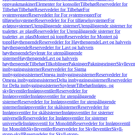
oppvaskmaskiner
Elementer for konsoller
Tilbehør
Reservedeler for
Tilbehør
Tilbehør
Reservedeler for Tilbehør
For
systemvegger
Reservedeler for For systemvegger
For
tilførselssystemer
Reservedeler for For tilførselssystemer
For
avløpssystemer
Utenpåliggende sisterner
Utenpåliggende sisterner for
toaletter, av plast
Reservedeler for Utenpåliggende sisterner for
toaletter, av plast
Montert på topp
Reservedeler for Montert på
topp
Høythengende
Reservedeler for Høythengende
Lavt og halvveis
høythengende
Reservedeler for Lavt og halvveis
høythengende
Spylerør for utenpåliggende
sisterner
Høythengende
Lavt og halvveis
høythengende
Tilbehør
Tilkoblinger
Pakninger
Pakningsringer
Skylleven
innbyggingssisterner
Reservedeler for Sigma
innbyggingssisterner
Omega innbyggingssisterner
Reservedeler for
Omega innbyggingssisterner
Delta innbyggingssisterner
Reservedeler
for Delta innbyggingssisterner
Spylerør
Tilbehør
Innløps- og
skylleventiler
Innløpsventiler
Reservedeler for
Innløpsventiler
Innløpsventiler for utenpåliggende
sisterner
Reservedeler for Innløpsventiler for utenpåliggende
sisterner
Innløpsventiler for skålsisterner
Reservedeler for
Innløpsventiler for skålsisterner
Innløpsventiler for sisterner
universelle
Reservedeler for Innløpsventiler for sisterner
universelle
Innløpsventil for Monolith
Reservedeler for Innløpsventil
for Monolith
Skylleventiler
Reservedeler for Skylleventiler
Skyll-
stopp-skyll
Reservedeler for Skyll-stopp-