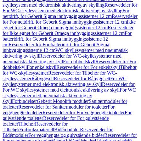
skyllesystem med elektronisk aktivering av skylling
Reservedeler for
For WC-skyllesystem med elektronisk aktivering av skylling
For
nettdrift, for Geberit Sigma innbyggingssisterner 12 cm
Reservedeler
for For nettdrift, for Geberit Sigma innbyggingssisterner 12 cm
Ikke
egnet for Geberit Omega innbyggingssisterner 12 cm
Reservedeler
for Ikke egnet for Geberit Omega innbyggingssisterner 12 cm
For
batteridrift, for Geberit Sigma innbyggingssisterne 12
cm
Reservedeler for For batteridrift, for Geberit Sigma
innbyggingssisterne 12 cm
WC-skyllesystemer med pneumatisk
aktivering av skyll
Reservedeler for WC-skyllesystemer med
pneumatisk aktivering av skyll
For dobbeltskyll
Reservedeler for For
dobbeltskyll
For enkeltskyll
Reservedeler for For enkeltskyll
Tilbehør
for WC-skyllesystemer
Reservedeler for Tilbehør for WC-
skyllesystemer
Råbyggsett
Reservedeler for Råbyggsett
For WC
skyllesystemer med elektronisk aktivering av skyll
Reservedeler for
For WC skyllesystemer med elektronisk aktivering av skyll
For WC
skyllesystemer med pneumatisk aktivering av
skyll
Forbindelser
Geberit Monolith moduler
Sanitærmoduler for
toaletter
Reservedeler for Sanitærmoduler for toaletter
For
vegghengte toaletter
Reservedeler for For vegghengte toaletter
For
gulvstående toaletter
Reservedeler for For gulvstående
toaletter
Tilbehør
Reservedeler for
Tilbehør
Forbruksmateriell
Bidémoduler
Reservedeler for
Bidémoduler
For vegghengte og gulvstående bidéer
Reservedeler for
For vegghengte og gulvstående bidéer
Urinaler
Urinaler, spyledrift,