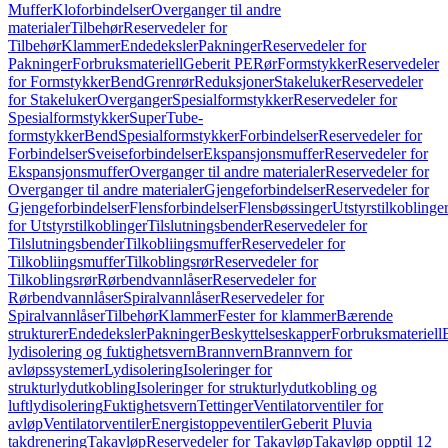
Muffer
Kloforbindelser
Overganger til andre
materialer
Tilbehør
Reservedeler for
Tilbehør
Klammer
Endedeksler
Pakninger
Reservedeler for
Pakninger
Forbruksmateriell
Geberit PE
Rør
Formstykker
Reservedeler
for Formstykker
Bend
Grenrør
Reduksjoner
Stakeluker
Reservedeler
for Stakeluker
Overganger
Spesialformstykker
Reservedeler for
Spesialformstykker
SuperTube-
formstykker
Bend
Spesialformstykker
Forbindelser
Reservedeler for
Forbindelser
Sveiseforbindelser
Ekspansjonsmuffer
Reservedeler for
Ekspansjonsmuffer
Overganger til andre materialer
Reservedeler for
Overganger til andre materialer
Gjengeforbindelser
Reservedeler for
Gjengeforbindelser
Flensforbindelser
Flensbøssinger
Utstyrstilkoblinge
for Utstyrstilkoblinger
Tilslutningsbender
Reservedeler for
Tilslutningsbender
Tilkobliingsmuffer
Reservedeler for
Tilkobliingsmuffer
Tilkoblingsrør
Reservedeler for
Tilkoblingsrør
Rørbendvannlåser
Reservedeler for
Rørbendvannlåser
Spiralvannlåser
Reservedeler for
Spiralvannlåser
Tilbehør
Klammer
Fester for klammer
Bærende
strukturer
Endedeksler
Pakninger
Beskyttelseskapper
Forbruksmateriell
lydisolering og fuktighetsvern
Brannvern
Brannvern for
avløpssystemer
Lydisolering
Isoleringer for
strukturlydutkobling
Isoleringer for strukturlydutkobling og
luftlydisolering
Fuktighetsvern
Tettinger
Ventilatorventiler for
avløp
Ventilatorventiler
Energistoppeventiler
Geberit Pluvia
takdrenering
Takavløp
Reservedeler for Takavløp
Takavløp opptil 12