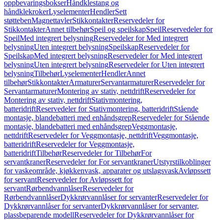
oppbevaringsbokser
Håndklestang og
håndklekroker
Lyselementer
Hendler
Sett
støtteben
Magnettavler
Stikkontakter
Reservedeler for
Stikkontakter
Annet tilbehør
Speil og speilskap
Speil
Reservedeler for
Speil
Med integrert belysning
Reservedeler for Med integrert
belysning
Uten integrert belysning
Speilskap
Reservedeler for
Speilskap
Med integrert belysning
Reservedeler for Med integrert
belysning
Uten integrert belysning
Reservedeler for Uten integrert
belysning
Tilbehør
Lyselementer
Hendler
Annet
tilbehør
Stikkontakter
Armaturer
Servantarmaturer
Reservedeler for
Servantarmaturer
Montering av stativ, nettdrift
Reservedeler for
Montering av stativ, nettdrift
Stativmontering,
batteridrift
Reservedeler for Stativmontering, batteridrift
Stående
montasje, blandebatteri med enhåndsgrep
Reservedeler for Stående
montasje, blandebatteri med enhåndsgrep
Veggmontasje,
nettdrift
Reservedeler for Veggmontasje, nettdrift
Veggmontasje,
batteridrift
Reservedeler for Veggmontasje,
batteridrift
Tilbehør
Reservedeler for Tilbehør
For
servantkraner
Reservedeler for For servantkraner
Utstyrstilkoblinger
for vaskeområde, kjøkkenvask, apparater og utslagsvask
Avløpssett
for servant
Reservedeler for Avløpssett for
servant
Rørbendvannlåser
Reservedeler for
Rørbendvannlåser
Dykkrørvannlåser for servanter
Reservedeler for
Dykkrørvannlåser for servanter
Dykkrørvannlåser for servanter,
plassbeparende modell
Reservedeler for Dykkrørvannlåser for