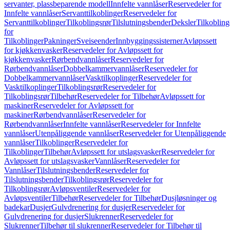
servanter, plassbeparende modell
Innfelte vannlåser
Reservedeler for
Innfelte vannlåser
Servanttilkoblinger
Reservedeler for
Servanttilkoblinger
Tilkoblingsrør
Tilslutningsbender
Deksler
Tilkobling
for
Tilkoblinger
Pakninger
Sveiseender
Innbyggingssisterner
Avløpssett
for kjøkkenvasker
Reservedeler for Avløpssett for
kjøkkenvasker
Rørbendvannlåser
Reservedeler for
Rørbendvannlåser
Dobbelkammervannlåser
Reservedeler for
Dobbelkammervannlåser
Vasktilkoplinger
Reservedeler for
Vasktilkoplinger
Tilkoblingsrør
Reservedeler for
Tilkoblingsrør
Tilbehør
Reservedeler for Tilbehør
Avløpssett for
maskiner
Reservedeler for Avløpssett for
maskiner
Rørbendvannlåser
Reservedeler for
Rørbendvannlåser
Innfelte vannlåser
Reservedeler for Innfelte
vannlåser
Utenpåliggende vannlåser
Reservedeler for Utenpåliggende
vannlåser
Tilkoblinger
Reservedeler for
Tilkoblinger
Tilbehør
Avløpssett for utslagsvasker
Reservedeler for
Avløpssett for utslagsvasker
Vannlåser
Reservedeler for
Vannlåser
Tilslutningsbender
Reservedeler for
Tilslutningsbender
Tilkoblingsrør
Reservedeler for
Tilkoblingsrør
Avløpsventiler
Reservedeler for
Avløpsventiler
Tilbehør
Reservedeler for Tilbehør
Dusjløsninger og
badekar
Dusjer
Gulvdrenering for dusjer
Reservedeler for
Gulvdrenering for dusjer
Slukrenner
Reservedeler for
Slukrenner
Tilbehør til slukrenner
Reservedeler for Tilbehør til