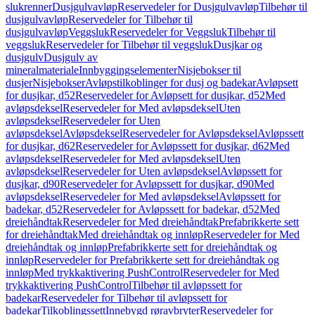
slukrenner
Dusjgulvavløp
Reservedeler for Dusjgulvavløp
Tilbehør til
dusjgulvavløp
Reservedeler for Tilbehør til
dusjgulvavløp
Veggsluk
Reservedeler for Veggsluk
Tilbehør til
veggsluk
Reservedeler for Tilbehør til veggsluk
Dusjkar og
dusjgulv
Dusjgulv av
mineralmateriale
Innbyggingselementer
Nisjebokser til
dusjer
Nisjebokser
Avløpstilkoblinger for dusj og badekar
Avløpsett
for dusjkar, d52
Reservedeler for Avløpsett for dusjkar, d52
Med
avløpsdeksel
Reservedeler for Med avløpsdeksel
Uten
avløpsdeksel
Reservedeler for Uten
avløpsdeksel
Avløpsdeksel
Reservedeler for Avløpsdeksel
Avløpssett
for dusjkar, d62
Reservedeler for Avløpssett for dusjkar, d62
Med
avløpsdeksel
Reservedeler for Med avløpsdeksel
Uten
avløpsdeksel
Reservedeler for Uten avløpsdeksel
Avløpssett for
dusjkar, d90
Reservedeler for Avløpssett for dusjkar, d90
Med
avløpsdeksel
Reservedeler for Med avløpsdeksel
Avløpssett for
badekar, d52
Reservedeler for Avløpssett for badekar, d52
Med
dreiehåndtak
Reservedeler for Med dreiehåndtak
Prefabrikkerte sett
for dreiehåndtak
Med dreiehåndtak og innløp
Reservedeler for Med
dreiehåndtak og innløp
Prefabrikkerte sett for dreiehåndtak og
innløp
Reservedeler for Prefabrikkerte sett for dreiehåndtak og
innløp
Med trykkaktivering PushControl
Reservedeler for Med
trykkaktivering PushControl
Tilbehør til avløpssett for
badekar
Reservedeler for Tilbehør til avløpssett for
badekar
Tilkoblingssett
Innebygd røravbryter
Reservedeler for