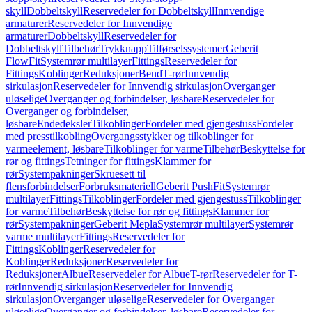
skyll
Dobbeltskyll
Reservedeler for Dobbeltskyll
Innvendige
armaturer
Reservedeler for Innvendige
armaturer
Dobbeltskyll
Reservedeler for
Dobbeltskyll
Tilbehør
Trykknapp
Tilførselssystemer
Geberit
FlowFit
Systemrør multilayer
Fittings
Reservedeler for
Fittings
Koblinger
Reduksjoner
Bend
T-rør
Innvendig
sirkulasjon
Reservedeler for Innvendig sirkulasjon
Overganger
uløselige
Overganger og forbindelser, løsbare
Reservedeler for
Overganger og forbindelser,
løsbare
Endedeksler
Tilkoblinger
Fordeler med gjengestuss
Fordeler
med presstilkobling
Overgangsstykker og tilkoblinger for
varmeelement, løsbare
Tilkoblinger for varme
Tilbehør
Beskyttelse for
rør og fittings
Tetninger for fittings
Klammer for
rør
Systempakninger
Skruesett til
flensforbindelser
Forbruksmateriell
Geberit PushFit
Systemrør
multilayer
Fittings
Tilkoblinger
Fordeler med gjengestuss
Tilkoblinger
for varme
Tilbehør
Beskyttelse for rør og fittings
Klammer for
rør
Systempakninger
Geberit Mepla
Systemrør multilayer
Systemrør
varme multilayer
Fittings
Reservedeler for
Fittings
Koblinger
Reservedeler for
Koblinger
Reduksjoner
Reservedeler for
Reduksjoner
Albue
Reservedeler for Albue
T-rør
Reservedeler for T-
rør
Innvendig sirkulasjon
Reservedeler for Innvendig
sirkulasjon
Overganger uløselige
Reservedeler for Overganger
uløselige
Overganger og forbindelser, løsbare
Reservedeler for