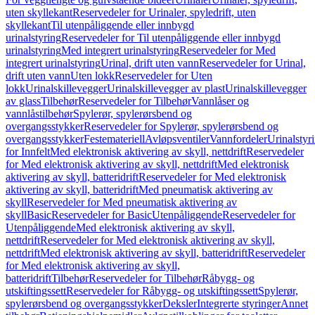
uten skyllekant
Reservedeler for Urinaler, spyledrift, uten
skyllekant
Til utenpåliggende eller innbygd
urinalstyring
Reservedeler for Til utenpåliggende eller innbygd
urinalstyring
Med integrert urinalstyring
Reservedeler for Med
integrert urinalstyring
Urinal, drift uten vann
Reservedeler for Urinal,
drift uten vann
Uten lokk
Reservedeler for Uten
lokk
Urinalskillevegger
Urinalskillevegger av plast
Urinalskillevegger
av glass
Tilbehør
Reservedeler for Tilbehør
Vannlåser og
vannlåstilbehør
Spylerør, spylerørsbend og
overgangsstykker
Reservedeler for Spylerør, spylerørsbend og
overgangsstykker
Festemateriell
Avløpsventiler
Vannfordeler
Urinalstyr
for Innfelt
Med elektronisk aktivering av skyll, nettdrift
Reservedeler
for Med elektronisk aktivering av skyll, nettdrift
Med elektronisk
aktivering av skyll, batteridrift
Reservedeler for Med elektronisk
aktivering av skyll, batteridrift
Med pneumatisk aktivering av
skyll
Reservedeler for Med pneumatisk aktivering av
skyll
Basic
Reservedeler for Basic
Utenpåliggende
Reservedeler for
Utenpåliggende
Med elektronisk aktivering av skyll,
nettdrift
Reservedeler for Med elektronisk aktivering av skyll,
nettdrift
Med elektronisk aktivering av skyll, batteridrift
Reservedeler
for Med elektronisk aktivering av skyll,
batteridrift
Tilbehør
Reservedeler for Tilbehør
Råbygg- og
utskiftingssett
Reservedeler for Råbygg- og utskiftingssett
Spylerør,
spylerørsbend og overgangsstykker
Deksler
Integrerte styringer
Annet