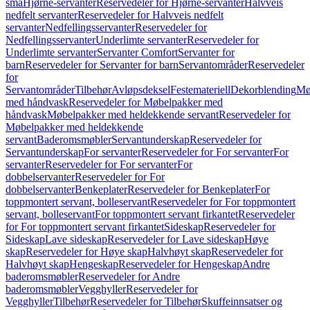
små
Hjørne-servanter
Reservedeler for Hjørne-servanter
Halvveis
nedfelt servanter
Reservedeler for Halvveis nedfelt
servanter
Nedfellingsservanter
Reservedeler for
Nedfellingsservanter
Underlimte servanter
Reservedeler for
Underlimte servanter
Servanter Comfort
Servanter for
barn
Reservedeler for Servanter for barn
Servantområder
Reservedeler
for
Servantområder
Tilbehør
Avløpsdeksel
Festemateriell
Dekorblending
Mø
med håndvask
Reservedeler for Møbelpakker med
håndvask
Møbelpakker med heldekkende servant
Reservedeler for
Møbelpakker med heldekkende
servant
Baderomsmøbler
Servantunderskap
Reservedeler for
Servantunderskap
For servanter
Reservedeler for For servanter
For
servanter
Reservedeler for For servanter
For
dobbelservanter
Reservedeler for For
dobbelservanter
Benkeplater
Reservedeler for Benkeplater
For
toppmontert servant, bolleservant
Reservedeler for For toppmontert
servant, bolleservant
For toppmontert servant firkantet
Reservedeler
for For toppmontert servant firkantet
Sideskap
Reservedeler for
Sideskap
Lave sideskap
Reservedeler for Lave sideskap
Høye
skap
Reservedeler for Høye skap
Halvhøyt skap
Reservedeler for
Halvhøyt skap
Hengeskap
Reservedeler for Hengeskap
Andre
baderomsmøbler
Reservedeler for Andre
baderomsmøbler
Vegghyller
Reservedeler for
Vegghyller
Tilbehør
Reservedeler for Tilbehør
Skuffeinnsatser og