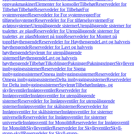
oppvaskmaskiner
Elementer for konsoller
Tilbehør
Reservedeler for
Tilbehør
Tilbehør
Reservedeler for Tilbehør
For
systemvegger
Reservedeler for For systemvegger
For
tilførselssystemer
Reservedeler for For tilførselssystemer
For
avløpssystemer
Utenpåliggende sisterner
Utenpåliggende sisterner for
toaletter, av plast
Reservedeler for Utenpåliggende sisterner for
toaletter, av plast
Montert på topp
Reservedeler for Montert på
topp
Høythengende
Reservedeler for Høythengende
Lavt og halvveis
høythengende
Reservedeler for Lavt og halvveis
høythengende
Spylerør for utenpåliggende
sisterner
Høythengende
Lavt og halvveis
høythengende
Tilbehør
Tilkoblinger
Pakninger
Pakningsringer
Skylleven
innbyggingssisterner
Reservedeler for Sigma
innbyggingssisterner
Omega innbyggingssisterner
Reservedeler for
Omega innbyggingssisterner
Delta innbyggingssisterner
Reservedeler
for Delta innbyggingssisterner
Spylerør
Tilbehør
Innløps- og
skylleventiler
Innløpsventiler
Reservedeler for
Innløpsventiler
Innløpsventiler for utenpåliggende
sisterner
Reservedeler for Innløpsventiler for utenpåliggende
sisterner
Innløpsventiler for skålsisterner
Reservedeler for
Innløpsventiler for skålsisterner
Innløpsventiler for sisterner
universelle
Reservedeler for Innløpsventiler for sisterner
universelle
Innløpsventil for Monolith
Reservedeler for Innløpsventil
for Monolith
Skylleventiler
Reservedeler for Skylleventiler
Skyll-
stopp-skyll
Reservedeler for Skyll-stopp-