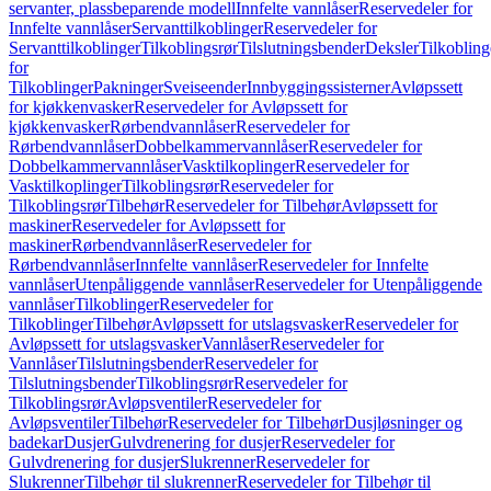
servanter, plassbeparende modell
Innfelte vannlåser
Reservedeler for
Innfelte vannlåser
Servanttilkoblinger
Reservedeler for
Servanttilkoblinger
Tilkoblingsrør
Tilslutningsbender
Deksler
Tilkobling
for
Tilkoblinger
Pakninger
Sveiseender
Innbyggingssisterner
Avløpssett
for kjøkkenvasker
Reservedeler for Avløpssett for
kjøkkenvasker
Rørbendvannlåser
Reservedeler for
Rørbendvannlåser
Dobbelkammervannlåser
Reservedeler for
Dobbelkammervannlåser
Vasktilkoplinger
Reservedeler for
Vasktilkoplinger
Tilkoblingsrør
Reservedeler for
Tilkoblingsrør
Tilbehør
Reservedeler for Tilbehør
Avløpssett for
maskiner
Reservedeler for Avløpssett for
maskiner
Rørbendvannlåser
Reservedeler for
Rørbendvannlåser
Innfelte vannlåser
Reservedeler for Innfelte
vannlåser
Utenpåliggende vannlåser
Reservedeler for Utenpåliggende
vannlåser
Tilkoblinger
Reservedeler for
Tilkoblinger
Tilbehør
Avløpssett for utslagsvasker
Reservedeler for
Avløpssett for utslagsvasker
Vannlåser
Reservedeler for
Vannlåser
Tilslutningsbender
Reservedeler for
Tilslutningsbender
Tilkoblingsrør
Reservedeler for
Tilkoblingsrør
Avløpsventiler
Reservedeler for
Avløpsventiler
Tilbehør
Reservedeler for Tilbehør
Dusjløsninger og
badekar
Dusjer
Gulvdrenering for dusjer
Reservedeler for
Gulvdrenering for dusjer
Slukrenner
Reservedeler for
Slukrenner
Tilbehør til slukrenner
Reservedeler for Tilbehør til