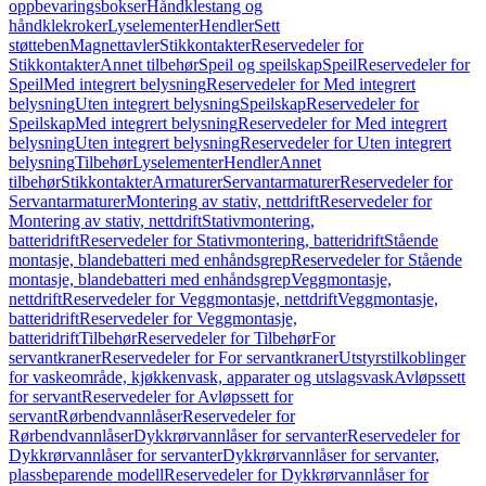
oppbevaringsbokser
Håndklestang og
håndklekroker
Lyselementer
Hendler
Sett
støtteben
Magnettavler
Stikkontakter
Reservedeler for
Stikkontakter
Annet tilbehør
Speil og speilskap
Speil
Reservedeler for
Speil
Med integrert belysning
Reservedeler for Med integrert
belysning
Uten integrert belysning
Speilskap
Reservedeler for
Speilskap
Med integrert belysning
Reservedeler for Med integrert
belysning
Uten integrert belysning
Reservedeler for Uten integrert
belysning
Tilbehør
Lyselementer
Hendler
Annet
tilbehør
Stikkontakter
Armaturer
Servantarmaturer
Reservedeler for
Servantarmaturer
Montering av stativ, nettdrift
Reservedeler for
Montering av stativ, nettdrift
Stativmontering,
batteridrift
Reservedeler for Stativmontering, batteridrift
Stående
montasje, blandebatteri med enhåndsgrep
Reservedeler for Stående
montasje, blandebatteri med enhåndsgrep
Veggmontasje,
nettdrift
Reservedeler for Veggmontasje, nettdrift
Veggmontasje,
batteridrift
Reservedeler for Veggmontasje,
batteridrift
Tilbehør
Reservedeler for Tilbehør
For
servantkraner
Reservedeler for For servantkraner
Utstyrstilkoblinger
for vaskeområde, kjøkkenvask, apparater og utslagsvask
Avløpssett
for servant
Reservedeler for Avløpssett for
servant
Rørbendvannlåser
Reservedeler for
Rørbendvannlåser
Dykkrørvannlåser for servanter
Reservedeler for
Dykkrørvannlåser for servanter
Dykkrørvannlåser for servanter,
plassbeparende modell
Reservedeler for Dykkrørvannlåser for