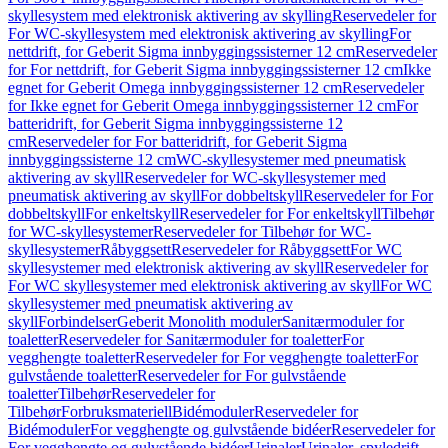
skyllesystem med elektronisk aktivering av skylling
Reservedeler for
For WC-skyllesystem med elektronisk aktivering av skylling
For
nettdrift, for Geberit Sigma innbyggingssisterner 12 cm
Reservedeler
for For nettdrift, for Geberit Sigma innbyggingssisterner 12 cm
Ikke
egnet for Geberit Omega innbyggingssisterner 12 cm
Reservedeler
for Ikke egnet for Geberit Omega innbyggingssisterner 12 cm
For
batteridrift, for Geberit Sigma innbyggingssisterne 12
cm
Reservedeler for For batteridrift, for Geberit Sigma
innbyggingssisterne 12 cm
WC-skyllesystemer med pneumatisk
aktivering av skyll
Reservedeler for WC-skyllesystemer med
pneumatisk aktivering av skyll
For dobbeltskyll
Reservedeler for For
dobbeltskyll
For enkeltskyll
Reservedeler for For enkeltskyll
Tilbehør
for WC-skyllesystemer
Reservedeler for Tilbehør for WC-
skyllesystemer
Råbyggsett
Reservedeler for Råbyggsett
For WC
skyllesystemer med elektronisk aktivering av skyll
Reservedeler for
For WC skyllesystemer med elektronisk aktivering av skyll
For WC
skyllesystemer med pneumatisk aktivering av
skyll
Forbindelser
Geberit Monolith moduler
Sanitærmoduler for
toaletter
Reservedeler for Sanitærmoduler for toaletter
For
vegghengte toaletter
Reservedeler for For vegghengte toaletter
For
gulvstående toaletter
Reservedeler for For gulvstående
toaletter
Tilbehør
Reservedeler for
Tilbehør
Forbruksmateriell
Bidémoduler
Reservedeler for
Bidémoduler
For vegghengte og gulvstående bidéer
Reservedeler for
For vegghengte og gulvstående bidéer
Urinaler
Urinaler, spyledrift,