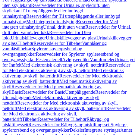
uten skyllekant
Reservedeler for Urinaler, spyledrift, uten
skyllekant
Til utenpåliggende eller innbygd
urinalstyring
Reservedeler for Til utenpåliggende eller innbygd
urinalstyring
Med integrert urinalstyring
Reservedeler for Med
integrert urinalstyring
Urinal, drift uten vann
Reservedeler for Urinal,
drift uten vann
Uten lokk
Reservedeler for Uten
lokk
Urinalskillevegger
Urinalskillevegger av plast
Urinalskillevegger
av glass
Tilbehør
Reservedeler for Tilbehør
Vannlåser og
vannlåstilbehør
Spylerør, spylerørsbend og
overgangsstykker
Reservedeler for Spylerør, spylerørsbend og
overgangsstykker
Festemateriell
Avløpsventiler
Vannfordeler
Urinalstyr
for Innfelt
Med elektronisk aktivering av skyll, nettdrift
Reservedeler
for Med elektronisk aktivering av skyll, nettdrift
Med elektronisk
aktivering av skyll, batteridrift
Reservedeler for Med elektronisk
aktivering av skyll, batteridrift
Med pneumatisk aktivering av
skyll
Reservedeler for Med pneumatisk aktivering av
skyll
Basic
Reservedeler for Basic
Utenpåliggende
Reservedeler for
Utenpåliggende
Med elektronisk aktivering av skyll,
nettdrift
Reservedeler for Med elektronisk aktivering av skyll,
nettdrift
Med elektronisk aktivering av skyll, batteridrift
Reservedeler
for Med elektronisk aktivering av skyll,
batteridrift
Tilbehør
Reservedeler for Tilbehør
Råbygg- og
utskiftingssett
Reservedeler for Råbygg- og utskiftingssett
Spylerør,
spylerørsbend og overgangsstykker
Deksler
Integrerte styringer
Annet