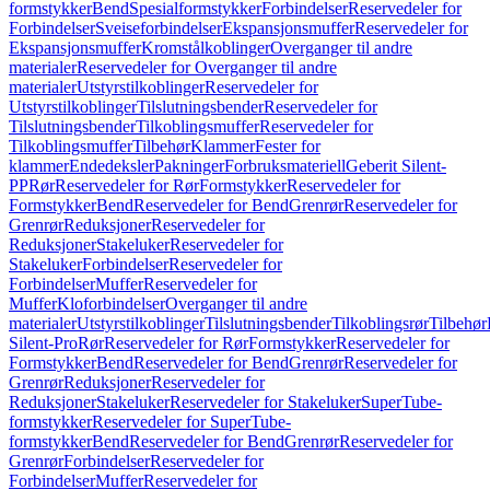
formstykker
Bend
Spesialformstykker
Forbindelser
Reservedeler for
Forbindelser
Sveiseforbindelser
Ekspansjonsmuffer
Reservedeler for
Ekspansjonsmuffer
Kromstålkoblinger
Overganger til andre
materialer
Reservedeler for Overganger til andre
materialer
Utstyrstilkoblinger
Reservedeler for
Utstyrstilkoblinger
Tilslutningsbender
Reservedeler for
Tilslutningsbender
Tilkoblingsmuffer
Reservedeler for
Tilkoblingsmuffer
Tilbehør
Klammer
Fester for
klammer
Endedeksler
Pakninger
Forbruksmateriell
Geberit Silent-
PP
Rør
Reservedeler for Rør
Formstykker
Reservedeler for
Formstykker
Bend
Reservedeler for Bend
Grenrør
Reservedeler for
Grenrør
Reduksjoner
Reservedeler for
Reduksjoner
Stakeluker
Reservedeler for
Stakeluker
Forbindelser
Reservedeler for
Forbindelser
Muffer
Reservedeler for
Muffer
Kloforbindelser
Overganger til andre
materialer
Utstyrstilkoblinger
Tilslutningsbender
Tilkoblingsrør
Tilbehør
Silent-Pro
Rør
Reservedeler for Rør
Formstykker
Reservedeler for
Formstykker
Bend
Reservedeler for Bend
Grenrør
Reservedeler for
Grenrør
Reduksjoner
Reservedeler for
Reduksjoner
Stakeluker
Reservedeler for Stakeluker
SuperTube-
formstykker
Reservedeler for SuperTube-
formstykker
Bend
Reservedeler for Bend
Grenrør
Reservedeler for
Grenrør
Forbindelser
Reservedeler for
Forbindelser
Muffer
Reservedeler for