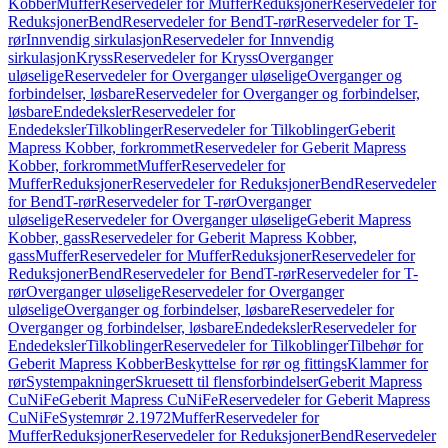
Kobber
Muffer
Reservedeler for Muffer
Reduksjoner
Reservedeler for
Reduksjoner
Bend
Reservedeler for Bend
T-rør
Reservedeler for T-
rør
Innvendig sirkulasjon
Reservedeler for Innvendig
sirkulasjon
Kryss
Reservedeler for Kryss
Overganger
uløselige
Reservedeler for Overganger uløselige
Overganger og
forbindelser, løsbare
Reservedeler for Overganger og forbindelser,
løsbare
Endedeksler
Reservedeler for
Endedeksler
Tilkoblinger
Reservedeler for Tilkoblinger
Geberit
Mapress Kobber, forkrommet
Reservedeler for Geberit Mapress
Kobber, forkrommet
Muffer
Reservedeler for
Muffer
Reduksjoner
Reservedeler for Reduksjoner
Bend
Reservedeler
for Bend
T-rør
Reservedeler for T-rør
Overganger
uløselige
Reservedeler for Overganger uløselige
Geberit Mapress
Kobber, gass
Reservedeler for Geberit Mapress Kobber,
gass
Muffer
Reservedeler for Muffer
Reduksjoner
Reservedeler for
Reduksjoner
Bend
Reservedeler for Bend
T-rør
Reservedeler for T-
rør
Overganger uløselige
Reservedeler for Overganger
uløselige
Overganger og forbindelser, løsbare
Reservedeler for
Overganger og forbindelser, løsbare
Endedeksler
Reservedeler for
Endedeksler
Tilkoblinger
Reservedeler for Tilkoblinger
Tilbehør for
Geberit Mapress Kobber
Beskyttelse for rør og fittings
Klammer for
rør
Systempakninger
Skruesett til flensforbindelser
Geberit Mapress
CuNiFe
Geberit Mapress CuNiFe
Reservedeler for Geberit Mapress
CuNiFe
Systemrør 2.1972
Muffer
Reservedeler for
Muffer
Reduksjoner
Reservedeler for Reduksjoner
Bend
Reservedeler