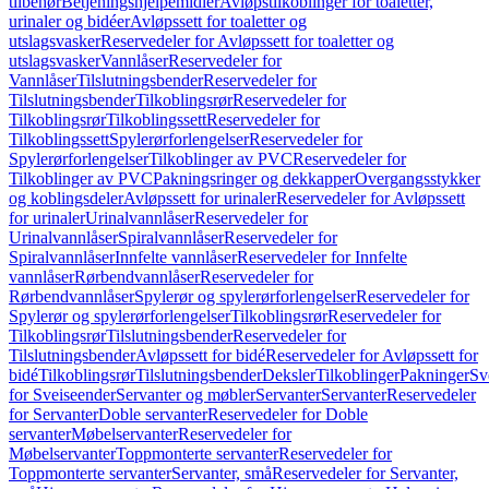
tilbehør
Betjeningshjelpemidler
Avløpstilkoblinger for toaletter,
urinaler og bidéer
Avløpssett for toaletter og
utslagsvasker
Reservedeler for Avløpssett for toaletter og
utslagsvasker
Vannlåser
Reservedeler for
Vannlåser
Tilslutningsbender
Reservedeler for
Tilslutningsbender
Tilkoblingsrør
Reservedeler for
Tilkoblingsrør
Tilkoblingssett
Reservedeler for
Tilkoblingssett
Spylerørforlengelser
Reservedeler for
Spylerørforlengelser
Tilkoblinger av PVC
Reservedeler for
Tilkoblinger av PVC
Pakningsringer og dekkapper
Overgangsstykker
og koblingsdeler
Avløpssett for urinaler
Reservedeler for Avløpssett
for urinaler
Urinalvannlåser
Reservedeler for
Urinalvannlåser
Spiralvannlåser
Reservedeler for
Spiralvannlåser
Innfelte vannlåser
Reservedeler for Innfelte
vannlåser
Rørbendvannlåser
Reservedeler for
Rørbendvannlåser
Spylerør og spylerørforlengelser
Reservedeler for
Spylerør og spylerørforlengelser
Tilkoblingsrør
Reservedeler for
Tilkoblingsrør
Tilslutningsbender
Reservedeler for
Tilslutningsbender
Avløpssett for bidé
Reservedeler for Avløpssett for
bidé
Tilkoblingsrør
Tilslutningsbender
Deksler
Tilkoblinger
Pakninger
Sv
for Sveiseender
Servanter og møbler
Servanter
Servanter
Reservedeler
for Servanter
Doble servanter
Reservedeler for Doble
servanter
Møbelservanter
Reservedeler for
Møbelservanter
Toppmonterte servanter
Reservedeler for
Toppmonterte servanter
Servanter, små
Reservedeler for Servanter,