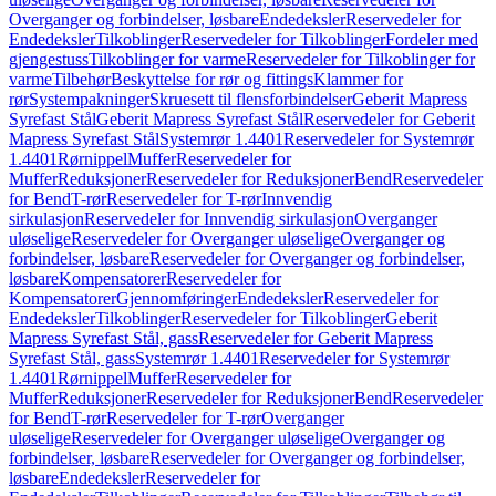
Overganger og forbindelser, løsbare
Endedeksler
Reservedeler for
Endedeksler
Tilkoblinger
Reservedeler for Tilkoblinger
Fordeler med
gjengestuss
Tilkoblinger for varme
Reservedeler for Tilkoblinger for
varme
Tilbehør
Beskyttelse for rør og fittings
Klammer for
rør
Systempakninger
Skruesett til flensforbindelser
Geberit Mapress
Syrefast Stål
Geberit Mapress Syrefast Stål
Reservedeler for Geberit
Mapress Syrefast Stål
Systemrør 1.4401
Reservedeler for Systemrør
1.4401
Rørnippel
Muffer
Reservedeler for
Muffer
Reduksjoner
Reservedeler for Reduksjoner
Bend
Reservedeler
for Bend
T-rør
Reservedeler for T-rør
Innvendig
sirkulasjon
Reservedeler for Innvendig sirkulasjon
Overganger
uløselige
Reservedeler for Overganger uløselige
Overganger og
forbindelser, løsbare
Reservedeler for Overganger og forbindelser,
løsbare
Kompensatorer
Reservedeler for
Kompensatorer
Gjennomføringer
Endedeksler
Reservedeler for
Endedeksler
Tilkoblinger
Reservedeler for Tilkoblinger
Geberit
Mapress Syrefast Stål, gass
Reservedeler for Geberit Mapress
Syrefast Stål, gass
Systemrør 1.4401
Reservedeler for Systemrør
1.4401
Rørnippel
Muffer
Reservedeler for
Muffer
Reduksjoner
Reservedeler for Reduksjoner
Bend
Reservedeler
for Bend
T-rør
Reservedeler for T-rør
Overganger
uløselige
Reservedeler for Overganger uløselige
Overganger og
forbindelser, løsbare
Reservedeler for Overganger og forbindelser,
løsbare
Endedeksler
Reservedeler for