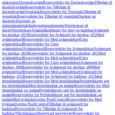
slukrenner
Dusjgulvavløp
Reservedeler for Dusjgulvavløp
Tilbehør til
dusjgulvavløp
Reservedeler for Tilbehør til
dusjgulvavløp
Veggsluk
Reservedeler for Veggsluk
Tilbehør til
veggsluk
Reservedeler for Tilbehør til veggsluk
Dusjkar og
dusjgulv
Dusjgulv av
mineralmateriale
Innbyggingselementer
Nisjebokser til
dusjer
Nisjebokser
Avløpstilkoblinger for dusj og badekar
Avløpsett
for dusjkar, d52
Reservedeler for Avløpsett for dusjkar, d52
Med
avløpsdeksel
Reservedeler for Med avløpsdeksel
Uten
avløpsdeksel
Reservedeler for Uten
avløpsdeksel
Avløpsdeksel
Reservedeler for Avløpsdeksel
Avløpssett
for dusjkar, d62
Reservedeler for Avløpssett for dusjkar, d62
Med
avløpsdeksel
Reservedeler for Med avløpsdeksel
Uten
avløpsdeksel
Reservedeler for Uten avløpsdeksel
Avløpssett for
dusjkar, d90
Reservedeler for Avløpssett for dusjkar, d90
Med
avløpsdeksel
Reservedeler for Med avløpsdeksel
Avløpssett for
badekar, d52
Reservedeler for Avløpssett for badekar, d52
Med
dreiehåndtak
Reservedeler for Med dreiehåndtak
Prefabrikkerte sett
for dreiehåndtak
Med dreiehåndtak og innløp
Reservedeler for Med
dreiehåndtak og innløp
Prefabrikkerte sett for dreiehåndtak og
innløp
Reservedeler for Prefabrikkerte sett for dreiehåndtak og
innløp
Med trykkaktivering PushControl
Reservedeler for Med
trykkaktivering PushControl
Tilbehør til avløpssett for
badekar
Reservedeler for Tilbehør til avløpssett for
badekar
Tilkoblingssett
Innebygd røravbryter
Reservedeler for