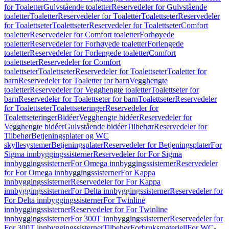
for Toaletter
Gulvstående toaletter
Reservedeler for Gulvstående
toaletter
Toaletter
Reservedeler for Toaletter
Toalettseter
Reservedeler
for Toalettseter
Toalettseter
Reservedeler for Toalettseter
Comfort
toaletter
Reservedeler for Comfort toaletter
Forhøyede
toaletter
Reservedeler for Forhøyede toaletter
Forlengede
toaletter
Reservedeler for Forlengede toaletter
Comfort
toalettseter
Reservedeler for Comfort
toalettseter
Toalettseter
Reservedeler for Toalettseter
Toaletter for
barn
Reservedeler for Toaletter for barn
Vegghengte
toaletter
Reservedeler for Vegghengte toaletter
Toalettseter for
barn
Reservedeler for Toalettseter for barn
Toalettseter
Reservedeler
for Toalettseter
Toalettseteringer
Reservedeler for
Toalettseteringer
Bidéer
Vegghengte bidéer
Reservedeler for
Vegghengte bidéer
Gulvstående bidéer
Tilbehør
Reservedeler for
Tilbehør
Betjeningsplater og WC
skyllesystemer
Betjeningsplater
Reservedeler for Betjeningsplater
For
Sigma innbyggingssisterner
Reservedeler for For Sigma
innbyggingssisterner
For Omega innbyggingssisterner
Reservedeler
for For Omega innbyggingssisterner
For Kappa
innbyggingssisterner
Reservedeler for For Kappa
innbyggingssisterner
For Delta innbyggingssisterner
Reservedeler for
For Delta innbyggingssisterner
For Twinline
innbyggingssisterner
Reservedeler for For Twinline
innbyggingssisterner
For 300T innbyggingssisterner
Reservedeler for
For 300T innbyggingssisterner
Tilbehør
Forbruksmateriell
For WC-