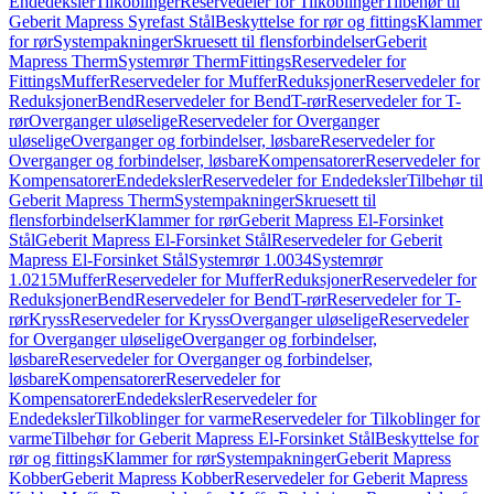
Endedeksler
Tilkoblinger
Reservedeler for Tilkoblinger
Tilbehør til
Geberit Mapress Syrefast Stål
Beskyttelse for rør og fittings
Klammer
for rør
Systempakninger
Skruesett til flensforbindelser
Geberit
Mapress Therm
Systemrør Therm
Fittings
Reservedeler for
Fittings
Muffer
Reservedeler for Muffer
Reduksjoner
Reservedeler for
Reduksjoner
Bend
Reservedeler for Bend
T-rør
Reservedeler for T-
rør
Overganger uløselige
Reservedeler for Overganger
uløselige
Overganger og forbindelser, løsbare
Reservedeler for
Overganger og forbindelser, løsbare
Kompensatorer
Reservedeler for
Kompensatorer
Endedeksler
Reservedeler for Endedeksler
Tilbehør til
Geberit Mapress Therm
Systempakninger
Skruesett til
flensforbindelser
Klammer for rør
Geberit Mapress El-Forsinket
Stål
Geberit Mapress El-Forsinket Stål
Reservedeler for Geberit
Mapress El-Forsinket Stål
Systemrør 1.0034
Systemrør
1.0215
Muffer
Reservedeler for Muffer
Reduksjoner
Reservedeler for
Reduksjoner
Bend
Reservedeler for Bend
T-rør
Reservedeler for T-
rør
Kryss
Reservedeler for Kryss
Overganger uløselige
Reservedeler
for Overganger uløselige
Overganger og forbindelser,
løsbare
Reservedeler for Overganger og forbindelser,
løsbare
Kompensatorer
Reservedeler for
Kompensatorer
Endedeksler
Reservedeler for
Endedeksler
Tilkoblinger for varme
Reservedeler for Tilkoblinger for
varme
Tilbehør for Geberit Mapress El-Forsinket Stål
Beskyttelse for
rør og fittings
Klammer for rør
Systempakninger
Geberit Mapress
Kobber
Geberit Mapress Kobber
Reservedeler for Geberit Mapress