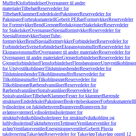
Muffer
Kloforbindelser
Overganger til andre
materialer
Tilbehør
Reservedeler for
Tilbehør
Klammer
Endedeksler
Pakninger
Reservedeler for
Pakninger
Forbruksmateriell
Geberit PE
Rør
Formstykker
Reservedeler
for Formstykker
Bend
Grenrør
Reduksjoner
Stakeluker
Reservedeler
for Stakeluker
Overganger
Spesialformstykker
Reservedeler for
Spesialformstykker
SuperTube-
formstykker
Bend
Spesialformstykker
Forbindelser
Reservedeler for
Forbindelser
Sveiseforbindelser
Ekspansjonsmuffer
Reservedeler for
Ekspansjonsmuffer
Overganger til andre materialer
Reservedeler for
Overganger til andre materialer
Gjengeforbindelser
Reservedeler for
Gjengeforbindelser
Flensforbindelser
Flensbøssinger
Utstyrstilkoblinge
for Utstyrstilkoblinger
Tilslutningsbender
Reservedeler for
Tilslutningsbender
Tilkobliingsmuffer
Reservedeler for
Tilkobliingsmuffer
Tilkoblingsrør
Reservedeler for
Tilkoblingsrør
Rørbendvannlåser
Reservedeler for
Rørbendvannlåser
Spiralvannlåser
Reservedeler for
Spiralvannlåser
Tilbehør
Klammer
Fester for klammer
Bærende
strukturer
Endedeksler
Pakninger
Beskyttelseskapper
Forbruksmateriell
lydisolering og fuktighetsvern
Brannvern
Brannvern for
avløpssystemer
Lydisolering
Isoleringer for
strukturlydutkobling
Isoleringer for strukturlydutkobling og
luftlydisolering
Fuktighetsvern
Tettinger
Ventilatorventiler for
avløp
Ventilatorventiler
Energistoppeventiler
Geberit Pluvia
takdrenering
Takavløp
Reservedeler for Takavløp
Takavløp opptil 12