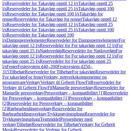
l/s
Reservedeler for Takavløp opptil 12 l/s
Takavløp opptil 25
l/s
Reservedeler for Takavløp opptil 25 l/s
Takavløp oppti 100
l/s
Reservedeler for Takavløp oppti 100 l/s
Takavløp for
renner
Reservedeler for Takavløp for renner
Takavløp opptil 12
l/s
Reservedeler for Takavløp opptil 12 l/s
Takavløp opptil 25
l/s
Reservedeler for Takavløp opptil 25 l/s
Takavløp oppti 100
l/s
Reservedeler for Takavløp oppti 100
l/s
Dampsperreelementer
Reservedeler for Dampsperreelementer
For
takavløp oppti 12 l/s
Reservedeler for For takavløp oppti 12 l/s
For
takavløp oppti 25 l/s
Nødoverløp
Reservedeler for Nødoverløp
For
takavløp oppti 12 l/s
Reservedeler for For takavløp oppti 12 l/s
For
takavløp oppti 25 l/s
Reservedeler for For takavløp oppti 25
l/s
Fester
Festesystem d40–200
Festesystem d250–
315
Tilbehør
Reservedeler for Tilbehør
For takavløp
Reservedeler for
For takavløp
For fester
Verktøy, nettverkskomponenter og
programvare
Verktøy
Verktøy til Geberit FlowFit
Reservedeler for
Verktøy til Geberit FlowFit
Manuelle pressverktøy
Reservedeler for
Manuelle pressverktøy
Pressverktøy – kompatibilitet [1]
Reservedeler
for Pressverktøy – kompatibilitet [1]
Pressverktøy – kompatibilitet
[2]
Reservedeler for Pressverktøy – kompatibilitet
[2]
Rørbearbeidingsverktøy
Reservedeler for
Rørbearbeidingsverktøy
Trykkprøvingsplugg
Reservedeler for
Trykkprøvingsplugg
Testmiddel
Pressenheter med
verktøy
Tilbehør
Reservedeler for Tilbehør
Verktøy for Geberit
Mepla
Reservedeler for Verktøy for Geberit