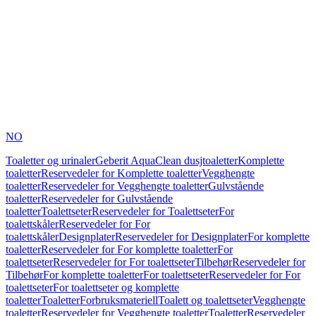
NO
Toaletter og urinaler
Geberit AquaClean dusjtoaletter
Komplette
toaletter
Reservedeler for Komplette toaletter
Vegghengte
toaletter
Reservedeler for Vegghengte toaletter
Gulvstående
toaletter
Reservedeler for Gulvstående
toaletter
Toalettseter
Reservedeler for Toalettseter
For
toalettskåler
Reservedeler for For
toalettskåler
Designplater
Reservedeler for Designplater
For komplette
toaletter
Reservedeler for For komplette toaletter
For
toalettseter
Reservedeler for For toalettseter
Tilbehør
Reservedeler for
Tilbehør
For komplette toaletter
For toalettseter
Reservedeler for For
toalettseter
For toalettseter og komplette
toaletter
Toaletter
Forbruksmateriell
Toalett og toalettseter
Vegghengte
toaletter
Reservedeler for Vegghengte toaletter
Toaletter
Reservedeler