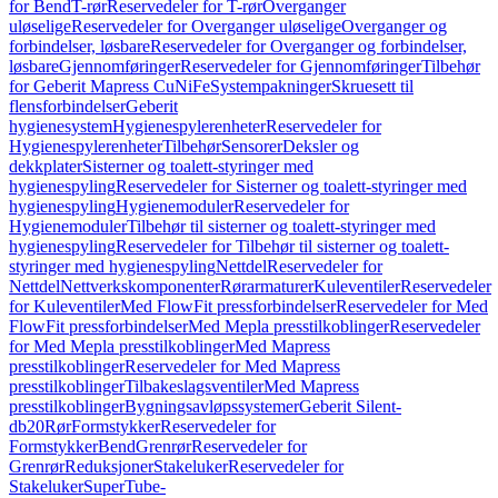
for Bend
T-rør
Reservedeler for T-rør
Overganger
uløselige
Reservedeler for Overganger uløselige
Overganger og
forbindelser, løsbare
Reservedeler for Overganger og forbindelser,
løsbare
Gjennomføringer
Reservedeler for Gjennomføringer
Tilbehør
for Geberit Mapress CuNiFe
Systempakninger
Skruesett til
flensforbindelser
Geberit
hygienesystem
Hygienespylerenheter
Reservedeler for
Hygienespylerenheter
Tilbehør
Sensorer
Deksler og
dekkplater
Sisterner og toalett-styringer med
hygienespyling
Reservedeler for Sisterner og toalett-styringer med
hygienespyling
Hygienemoduler
Reservedeler for
Hygienemoduler
Tilbehør til sisterner og toalett-styringer med
hygienespyling
Reservedeler for Tilbehør til sisterner og toalett-
styringer med hygienespyling
Nettdel
Reservedeler for
Nettdel
Nettverkskomponenter
Rørarmaturer
Kuleventiler
Reservedeler
for Kuleventiler
Med FlowFit pressforbindelser
Reservedeler for Med
FlowFit pressforbindelser
Med Mepla presstilkoblinger
Reservedeler
for Med Mepla presstilkoblinger
Med Mapress
presstilkoblinger
Reservedeler for Med Mapress
presstilkoblinger
Tilbakeslagsventiler
Med Mapress
presstilkoblinger
Bygningsavløpssystemer
Geberit Silent-
db20
Rør
Formstykker
Reservedeler for
Formstykker
Bend
Grenrør
Reservedeler for
Grenrør
Reduksjoner
Stakeluker
Reservedeler for
Stakeluker
SuperTube-