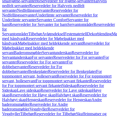
små
Hjørne-servanter
Reservedeler for Hjørne-servanter
Halvveis
nedfelt servanter
Reservedeler for Halvveis nedfelt
servanter
Nedfellingsservanter
Reservedeler for
Nedfellingsservanter
Underlimte servanter
Reservedeler for
Underlimte servanter
Servanter Comfort
Servanter for
barn
Reservedeler for Servanter for barn
Servantområder
Reservedeler
for
Servantområder
Tilbehør
Avløpsdeksel
Festemateriell
Dekorblending
Mø
med håndvask
Reservedeler for Møbelpakker med
håndvask
Møbelpakker med heldekkende servant
Reservedeler for
Møbelpakker med heldekkende
servant
Baderomsmøbler
Servantunderskap
Reservedeler for
Servantunderskap
For servanter
Reservedeler for For servanter
For
servanter
Reservedeler for For servanter
For
dobbelservanter
Reservedeler for For
dobbelservanter
Benkeplater
Reservedeler for Benkeplater
For
toppmontert servant, bolleservant
Reservedeler for For toppmontert
servant, bolleservant
For toppmontert servant firkantet
Reservedeler
for For toppmontert servant firkantet
Sideskap
Reservedeler for
Sideskap
Lave sideskap
Reservedeler for Lave sideskap
Høye
skap
Reservedeler for Høye skap
Halvhøyt skap
Reservedeler for
Halvhøyt skap
Hengeskap
Reservedeler for Hengeskap
Andre
baderomsmøbler
Reservedeler for Andre
baderomsmøbler
Vegghyller
Reservedeler for
Vegghyller
Tilbehør
Reservedeler for Tilbehør
Skuffeinnsatser og