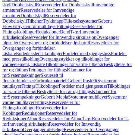
skyll
Dobbeltskyll
Reservedeler for Dobbeltskyll
Innvendige
armaturer
Reservedeler for Innvendige
armaturer
Dobbeltskyll
Reservedeler for
Dobbeltskyll
Tilbehør
Trykknapp
Tilførselssystemer
Geberit
FlowFit
Systemrør multilayer
Fittings
Reservedeler for
Fittings
Koblinger
Reduksjoner
Bend
T-rør
Innvendig
sirkulasjon
Reservedeler for Innvendig sirkulasjon
Overganger
uløselige
Overganger og forbindelser, løsbare
Reservedeler for
Overganger og forbindelser,
løsbare
Endedeksler
Tilkoblinger
Fordeler med gjengestuss
Fordeler
med presstilkobling
Overgangsstykker og tilkoblinger for
varmeelement, løsbare
Tilkoblinger for varme
Tilbehør
Beskyttelse for
rør og fittings
Tetninger for fittings
Klammer for
rør
Systempakninger
Skruesett til
flensforbindelser
Forbruksmateriell
Geberit PushFit
Systemrør
multilayer
Fittings
Tilkoblinger
Fordeler med gjengestuss
Tilkoblinger
for varme
Tilbehør
Beskyttelse for rør og fittings
Klammer for
rør
Systempakninger
Geberit Mepla
Systemrør multilayer
Systemrør
varme multilayer
Fittings
Reservedeler for
Fittings
Koblinger
Reservedeler for
Koblinger
Reduksjoner
Reservedeler for
Reduksjoner
Albue
Reservedeler for Albue
T-rør
Reservedeler for T-
rør
Innvendig sirkulasjon
Reservedeler for Innvendig
sirkulasjon
Overganger uløselige
Reservedeler for Overganger
uløselige
Overganger og forbindelser, løsbare
Reservedeler for