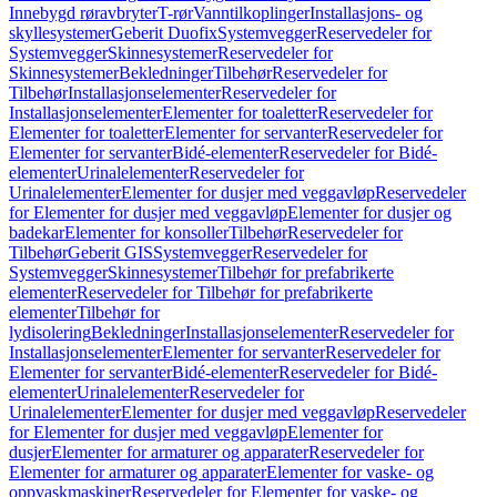
Innebygd røravbryter
T-rør
Vanntilkoplinger
Installasjons- og
skyllesystemer
Geberit Duofix
Systemvegger
Reservedeler for
Systemvegger
Skinnesystemer
Reservedeler for
Skinnesystemer
Bekledninger
Tilbehør
Reservedeler for
Tilbehør
Installasjonselementer
Reservedeler for
Installasjonselementer
Elementer for toaletter
Reservedeler for
Elementer for toaletter
Elementer for servanter
Reservedeler for
Elementer for servanter
Bidé-elementer
Reservedeler for Bidé-
elementer
Urinalelementer
Reservedeler for
Urinalelementer
Elementer for dusjer med veggavløp
Reservedeler
for Elementer for dusjer med veggavløp
Elementer for dusjer og
badekar
Elementer for konsoller
Tilbehør
Reservedeler for
Tilbehør
Geberit GIS
Systemvegger
Reservedeler for
Systemvegger
Skinnesystemer
Tilbehør for prefabrikerte
elementer
Reservedeler for Tilbehør for prefabrikerte
elementer
Tilbehør for
lydisolering
Bekledninger
Installasjonselementer
Reservedeler for
Installasjonselementer
Elementer for servanter
Reservedeler for
Elementer for servanter
Bidé-elementer
Reservedeler for Bidé-
elementer
Urinalelementer
Reservedeler for
Urinalelementer
Elementer for dusjer med veggavløp
Reservedeler
for Elementer for dusjer med veggavløp
Elementer for
dusjer
Elementer for armaturer og apparater
Reservedeler for
Elementer for armaturer og apparater
Elementer for vaske- og
oppvaskmaskiner
Reservedeler for Elementer for vaske- og