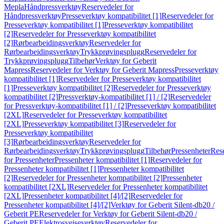
Mepla
Håndpressverktøy
Reservedeler for
Håndpressverktøy
Presseverktøy kompatibilitet [1]
Reservedeler for
Presseverktøy kompatibilitet [1]
Presseverktøy kompatibilitet
[2]
Reservedeler for Presseverktøy kompatibilitet
[2]
Rørbearbeidingsverktøy
Reservedeler for
Rørbearbeidingsverktøy
Trykkprøvingsplugg
Reservedeler for
Trykkprøvingsplugg
Tilbehør
Verktøy for Geberit
Mapress
Reservedeler for Verktøy for Geberit Mapress
Presseverktøy
kompatibilitet [1]
Reservedeler for Presseverktøy kompatibilitet
[1]
Presseverktøy kompatibilitet [2]
Reservedeler for Presseverktøy
kompatibilitet [2]
Pressverktøy-kompatibilitet [1] / [2]
Reservedeler
for Pressverktøy-kompatibilitet [1] / [2]
Presseverktøy kompatibilitet
[2XL]
Reservedeler for Presseverktøy kompatibilitet
[2XL]
Presseverktøy kompatibilitet [3]
Reservedeler for
Presseverktøy kompatibilitet
[3]
Rørbearbeidingsverktøy
Reservedeler for
Rørbearbeidingsverktøy
Trykkprøvingsplugg
Tilbehør
Pressenheter
Res
for Pressenheter
Pressenheter kompatibilitet [1]
Reservedeler for
Pressenheter kompatibilitet [1]
Pressenheter kompatibilitet
[2]
Reservedeler for Pressenheter kompatibilitet [2]
Pressenheter
kompatibilitet [2XL]
Reservedeler for Pressenheter kompatibilitet
[2XL]
Pressenheter kompatibilitet [4]/[2]
Reservedeler for
Pressenheter kompatibilitet [4]/[2]
Verktøy for Geberit Silent-db20 /
Geberit PE
Reservedeler for Verktøy for Geberit Silent-db20 /
Geberit PE
Elektrosveiseverktøy
Reservedeler for