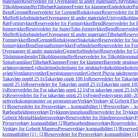
materialer
Reservedeler for Overganger til andre materialer
Utstyrstilko
Tilkoblingsmuffer
Tilbehør
Klammer
Fester for klammer
Endedeksler
Pa
Bend
Grenrør
Reservedeler for Grenrør
Reduksjoner
Reservedeler for 
Muffer
Kloforbindelser
Overganger til andre materialer
Utstyrstilkoblin
Rør
Formstykker
Reservedeler for Formstykker
Bend
Reservedeler for
formstykker
Reservedeler for SuperTube-formstykker
Bend
Reservedel
Muffer
Kloforbindelser
Overganger til andre materialer
Tilbehør
Reserve
Formstykker
Bend
Grenrør
Reduksjoner
Stakeluker
Reservedeler for St
formstykker
Bend
Spesialformstykker
Forbindelser
Reservedeler for For
Overganger til andre materialer
Gjengeforbindelser
Reservedeler for G
Tilslutningsbender
Tilkobliingsmuffer
Reservedeler for Tilkobliingsmuf
Spiralvannlåser
Tilbehør
Klammer
Fester for klammer
Bærende struktur
avløpssystemer
Lydisolering
Isoleringer for strukturlydutkobling
Isoleri
avløp
Ventilatorventiler
Energistoppeventiler
Geberit Pluvia takdreneri
Takavløp opptil 25 l/s
Takavløp oppti 100 l/s
Reservedeler for Takavløp
opptil 25 l/s
Reservedeler for Takavløp opptil 25 l/s
Takavløp oppti 100
l/s
Reservedeler for For takavløp oppti 12 l/s
For takavløp oppti 25 l/s
N
l/s
Reservedeler for For takavløp oppti 25 l/s
Fester
Festesystem d40–2
nettverkskomponenter og programvare
Verktøy
Verktøy til Geberit Flo
[1]
Reservedeler for Pressverktøy – kompatibilitet [1]
Pressverktøy – ko
Rørbearbeidingsverktøy
Trykkprøvingsplugg
Reservedeler for Trykkp
Geberit Mepla
Håndpressverktøy
Reservedeler for Håndpressverktøy
P
Presseverktøy kompatibilitet [2]
Rørbearbeidingsverktøy
Reservedeler 
Verktøy for Geberit Mapress
Presseverktøy kompatibilitet [1]
Reservede
kompatibilitet [1] / [2]
Reservedeler for Pressverktøy-kompatibilitet [1] 