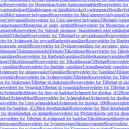
ap
Reservedeler for Hengeskap
Andre baderomsmøbler
Reservedeler fo
evaringsbokser
Håndklestang og håndklekroker
Lyselementer
Hendler
Set
peil
Med integrert belysning
Reservedeler for Med integrert belysning
Ute
rert belysning
Reservedeler for Uten integrert belysning
Tilbehør
Lysele
vantarmaturer
Montering av stativ, nettdrift
Reservedeler for Montering av s
åndsgrep
Reservedeler for Stående montasje, blandebatteri med enhånds
ridrift
Tilbehør
Reservedeler for Tilbehør
For servantkraner
Reservedeler
ler for Avløpssett for servant
Rørbendvannlåser
Reservedeler for Rørbe
beparende modell
Reservedeler for Dykkrørvannlåser for servanter, pla
blingsrør
Tilslutningsbender
Deksler
Tilkoblinger
Reservedeler for Tilkob
vannlåser
Reservedeler for Rørbendvannlåser
Dobbelkammervannlåser
R
linger
Tilkoblingsrør
Reservedeler for Tilkoblingsrør
Tilbehør
Reservedele
e vannlåser
Reservedeler for Innfelte vannlåser
Utenpåliggende vannlåse
Avløpssett for utslagsvasker
Vannlåser
Reservedeler for Vannlåser
Tilslu
sventiler
Reservedeler for Avløpsventiler
Tilbehør
Reservedeler for Tilbe
er for Slukrenner
Tilbehør til slukrenner
Reservedeler for Tilbehør til sl
ervedeler for Veggsluk
Tilbehør til veggsluk
Reservedeler for Tilbehør t
er
Avløpstilkoblinger for dusj og badekar
Avløpsett for dusjkar, d52
Rese
deksel
Avløpsdeksel
Reservedeler for Avløpsdeksel
Avløpssett for dusjka
ervedeler for Uten avløpsdeksel
Avløpssett for dusjkar, d90
Reservedeler
ett for badekar, d52
Med dreiehåndtak
Reservedeler for Med dreiehånd
t for dreiehåndtak og innløp
Reservedeler for Prefabrikkerte sett for dre
servedeler for Tilbehør til avløpssett for badekar
Tilkoblingssett
Innebygd
temvegger
Reservedeler for Systemvegger
Skinnesystemer
Reservedeler
Elementer for toaletter
Reservedeler for Elementer for toaletter
Elementer