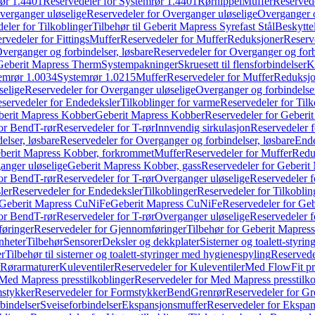
ør 1.4401
Reservedeler for Systemrør 1.4401
Rørnippel
Muffer
Reservede
verganger uløselige
Reservedeler for Overganger uløselige
Overganger o
eler for Tilkoblinger
Tilbehør til Geberit Mapress Syrefast Stål
Beskyttel
rvedeler for Fittings
Muffer
Reservedeler for Muffer
Reduksjoner
Reserv
verganger og forbindelser, løsbare
Reservedeler for Overganger og forb
 Geberit Mapress Therm
Systempakninger
Skruesett til flensforbindelser
K
emrør 1.0034
Systemrør 1.0215
Muffer
Reservedeler for Muffer
Reduksjo
selige
Reservedeler for Overganger uløselige
Overganger og forbindelser
servedeler for Endedeksler
Tilkoblinger for varme
Reservedeler for Tilk
berit Mapress Kobber
Geberit Mapress Kobber
Reservedeler for Geberi
for Bend
T-rør
Reservedeler for T-rør
Innvendig sirkulasjon
Reservedeler f
elser, løsbare
Reservedeler for Overganger og forbindelser, løsbare
Ende
eberit Mapress Kobber, forkrommet
Muffer
Reservedeler for Muffer
Redu
anger uløselige
Geberit Mapress Kobber, gass
Reservedeler for Geberit
for Bend
T-rør
Reservedeler for T-rør
Overganger uløselige
Reservedeler f
ler
Reservedeler for Endedeksler
Tilkoblinger
Reservedeler for Tilkoblin
Geberit Mapress CuNiFe
Geberit Mapress CuNiFe
Reservedeler for Ge
for Bend
T-rør
Reservedeler for T-rør
Overganger uløselige
Reservedeler f
øringer
Reservedeler for Gjennomføringer
Tilbehør for Geberit Mapre
nheter
Tilbehør
Sensorer
Deksler og dekkplater
Sisterner og toalett-styri
er
Tilbehør til sisterner og toalett-styringer med hygienespyling
Reservedel
Rørarmaturer
Kuleventiler
Reservedeler for Kuleventiler
Med FlowFit pr
Med Mapress presstilkoblinger
Reservedeler for Med Mapress presstilko
stykker
Reservedeler for Formstykker
Bend
Grenrør
Reservedeler for Gr
bindelser
Sveiseforbindelser
Ekspansjonsmuffer
Reservedeler for Ekspa