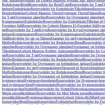
Stål, gass
Reservedeler for Geberit Mapress Syrefast Stål, gass
Systemr
Reduksjoner
Bend
Reservedeler for Bend
T-rør
Reservedeler for T-rør
O
løsbare
Endedeksler
Reservedeler for Endedeksler
Tilkoblinger
Reserved
flensforbindelser
Geberit Mapress Therm
Systemrør Therm
Fittings
Rese
for T-rør
Overganger uløselige
Reservedeler for Overganger uløselige
O
Kompensatorer
Endedeksler
Reservedeler for Endedeksler
Tilbehør til
Forsinket Stål
Reservedeler for Geberit Mapress El-Forsinket Stål
Syst
rør
Reservedeler for T-rør
Kryss
Reservedeler for Kryss
Overganger ulø
løsbare
Kompensatorer
Reservedeler for Kompensatorer
Endedeksler
Re
Stål
Beskyttelse for rør og fittings
Klammer for rør
Systempakninger
Ge
Muffer
Reduksjoner
Reservedeler for Reduksjoner
Bend
Reservedeler 
uløselige
Reservedeler for Overganger uløselige
Overganger og forbind
Tilkoblinger
Geberit Mapress Kobber, forkrommet
Reservedeler for G
rør
Reservedeler for T-rør
Overganger uløselige
Reservedeler for Overg
Muffer
Reduksjoner
Reservedeler for Reduksjoner
Bend
Reservedeler 
løsbare
Reservedeler for Overganger og forbindelser, løsbare
Endedeks
fittings
Klammer for rør
Systempakninger
Skruesett til flensforbindelser
Muffer
Reduksjoner
Reservedeler for Reduksjoner
Bend
Reservedeler 
løsbare
Reservedeler for Overganger og forbindelser, løsbare
Gjennomf
hygienesystem
Hygienespylerenheter
Reservedeler for Hygienespylere
med hygienespyling
Hygienemoduler
Reservedeler for Hygienemodul
hygienespyling
Nettdel
Reservedeler for Nettdel
Nettverkskomponenter
Mepla presstilkoblinger
Reservedeler for Med Mepla presstilkoblinger
presstilkoblinger
Bygningsavløpssystemer
Geberit Silent-db20
Rør
Form
formstykker
Bend
Spesialformstykker
Forbindelser
Reservedeler for For