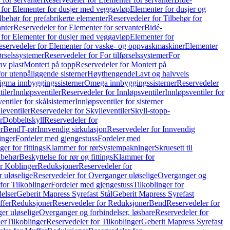
 for Elementer for dusjer med veggavløp
Elementer for dusjer og
lbehør for prefabrikerte elementer
Reservedeler for Tilbehør for
anter
Reservedeler for Elementer for servanter
Bidé-
 for Elementer for dusjer med veggavløp
Elementer for
eservedeler for Elementer for vaske- og oppvaskmaskiner
Elementer
førselssystemer
Reservedeler for For tilførselssystemer
For
av plast
Montert på topp
Reservedeler for Montert på
for utenpåliggende sisterner
Høythengende
Lavt og halvveis
Sigma innbyggingssisterner
Omega innbyggingssisterner
Reservedeler
tiler
Innløpsventiler
Reservedeler for Innløpsventiler
Innløpsventiler for
ntiler for skålsisterner
Innløpsventiler for sisterner
leventiler
Reservedeler for Skylleventiler
Skyll-stopp-
r
Dobbeltskyll
Reservedeler for
r
Bend
T-rør
Innvendig sirkulasjon
Reservedeler for Innvendig
inger
Fordeler med gjengestuss
Fordeler med
ger for fittings
Klammer for rør
Systempakninger
Skruesett til
lbehør
Beskyttelse for rør og fittings
Klammer for
or Koblinger
Reduksjoner
Reservedeler for
 uløselige
Reservedeler for Overganger uløselige
Overganger og
for Tilkoblinger
Fordeler med gjengestuss
Tilkoblinger for
delser
Geberit Mapress Syrefast Stål
Geberit Mapress Syrefast
ffer
Reduksjoner
Reservedeler for Reduksjoner
Bend
Reservedeler for
er uløselige
Overganger og forbindelser, løsbare
Reservedeler for
er
Tilkoblinger
Reservedeler for Tilkoblinger
Geberit Mapress Syrefast