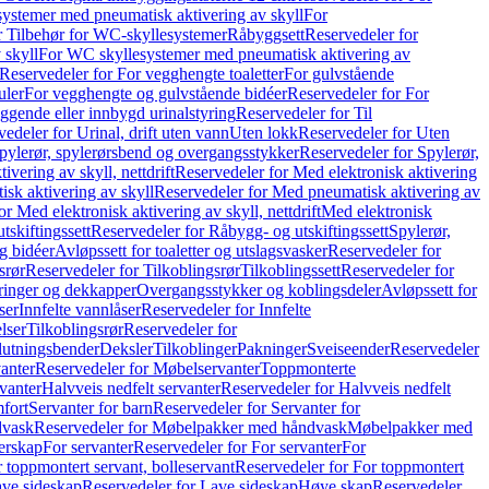
ystemer med pneumatisk aktivering av skyll
For
r Tilbehør for WC-skyllesystemer
Råbyggsett
Reservedeler for
 skyll
For WC skyllesystemer med pneumatisk aktivering av
Reservedeler for For vegghengte toaletter
For gulvstående
uler
For vegghengte og gulvstående bidéer
Reservedeler for For
iggende eller innbygd urinalstyring
Reservedeler for Til
edeler for Urinal, drift uten vann
Uten lokk
Reservedeler for Uten
pylerør, spylerørsbend og overgangsstykker
Reservedeler for Spylerør,
ivering av skyll, nettdrift
Reservedeler for Med elektronisk aktivering
sk aktivering av skyll
Reservedeler for Med pneumatisk aktivering av
r Med elektronisk aktivering av skyll, nettdrift
Med elektronisk
tskiftingssett
Reservedeler for Råbygg- og utskiftingssett
Spylerør,
og bidéer
Avløpssett for toaletter og utslagsvasker
Reservedeler for
srør
Reservedeler for Tilkoblingsrør
Tilkoblingssett
Reservedeler for
ringer og dekkapper
Overgangsstykker og koblingsdeler
Avløpssett for
ser
Innfelte vannlåser
Reservedeler for Innfelte
lser
Tilkoblingsrør
Reservedeler for
slutningsbender
Deksler
Tilkoblinger
Pakninger
Sveiseender
Reservedeler
anter
Reservedeler for Møbelservanter
Toppmonterte
vanter
Halvveis nedfelt servanter
Reservedeler for Halvveis nedfelt
fort
Servanter for barn
Reservedeler for Servanter for
dvask
Reservedeler for Møbelpakker med håndvask
Møbelpakker med
erskap
For servanter
Reservedeler for For servanter
For
 toppmontert servant, bolleservant
Reservedeler for For toppmontert
ve sideskap
Reservedeler for Lave sideskap
Høye skap
Reservedeler