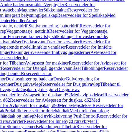
r Andre baderomsmøbler
Vegghyller
Reservedeler for
t støtteben
Magnettavler
Stikkontakter
Reservedeler for
n integrert belysning
Speilskap
Reservedeler for Speilskap
Med
menter
Hendler
Annet
tativ, nettdrift
Stativmontering, batteridrift
Reservedeler for
grep
Veggmontasje, nettdrift
Reservedeler for Veggmontasje,
 for For servantkraner
Utstyrstilkoblinger for vaskeområde,
ndvannlåser
Dykkrørvannlåser for servanter
Reservedeler for
ssbeparende modell
Innfelte vannlåser
Reservedeler for Innfelte
linger
Pakninger
Sveiseender
Innbyggingssisterner
Avløpssett for
eservedeler for
r for Tilbehør
Avløpssett for maskiner
Reservedeler for Avløpssett for
r
Reservedeler for Utenpåliggende vannlåser
Tilkoblinger
Reservedeler
tningsbender
Reservedeler for
hør
Dusjløsninger og badekar
Dusjer
Gulvdrenering for
ukrenner
Dusjgulvavløp
Reservedeler for Dusjgulvavløp
Tilbehør til
il veggsluk
Dusjkar og dusjgulv
Dusjgulv av
rvedeler for Avløpsett for dusjkar, d52
Med avløpsdeksel
Reservedeler
r, d62
Reservedeler for Avløpssett for dusjkar, d62
Med
 for Avløpssett for dusjkar, d90
Med avløpsdeksel
Reservedeler for
tak
Prefabrikkerte sett for dreiehåndtak
Med dreiehåndtak og
iehåndtak og innløp
Med trykkaktivering PushControl
Reservedeler for
 røravbryter
Reservedeler for Innebygd røravbryter
T-
 for Skinnesystemer
Bekledninger
Tilbehør
Reservedeler for
 for servanter
Reservedeler for Elementer for servanter
Bidé-