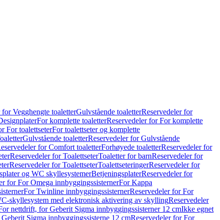
 for Vegghengte toaletter
Gulvstående toaletter
Reservedeler for
Designplater
For komplette toaletter
Reservedeler for For komplette
r For toalettseter
For toalettseter og komplette
oaletter
Gulvstående toaletter
Reservedeler for Gulvstående
eservedeler for Comfort toaletter
Forhøyede toaletter
Reservedeler for
eter
Reservedeler for Toalettseter
Toaletter for barn
Reservedeler for
eter
Reservedeler for Toalettseter
Toalettseteringer
Reservedeler for
splater og WC skyllesystemer
Betjeningsplater
Reservedeler for
er for For Omega innbyggingssisterner
For Kappa
isterner
For Twinline innbyggingssisterner
Reservedeler for For
C-skyllesystem med elektronisk aktivering av skylling
Reservedeler
For nettdrift, for Geberit Sigma innbyggingssisterner 12 cm
Ikke egnet
for Geberit Sigma innbyggingssisterne 12 cm
Reservedeler for For