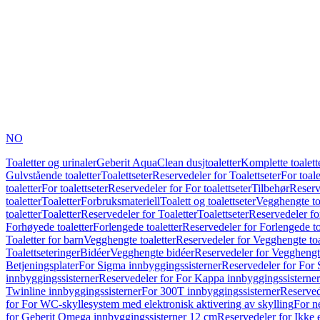
NO
Toaletter og urinaler
Geberit AquaClean dusjtoaletter
Komplette toalett
Gulvstående toaletter
Toalettseter
Reservedeler for Toalettseter
For toale
toaletter
For toalettseter
Reservedeler for For toalettseter
Tilbehør
Reserv
toaletter
Toaletter
Forbruksmateriell
Toalett og toalettseter
Vegghengte to
toaletter
Toaletter
Reservedeler for Toaletter
Toalettseter
Reservedeler for
Forhøyede toaletter
Forlengede toaletter
Reservedeler for Forlengede to
Toaletter for barn
Vegghengte toaletter
Reservedeler for Vegghengte toa
Toalettseteringer
Bidéer
Vegghengte bidéer
Reservedeler for Vegghengt
Betjeningsplater
For Sigma innbyggingssisterner
Reservedeler for For 
innbyggingssisterner
Reservedeler for For Kappa innbyggingssisterner
Twinline innbyggingssisterner
For 300T innbyggingssisterner
Reserved
for For WC-skyllesystem med elektronisk aktivering av skylling
For n
for Geberit Omega innbyggingssisterner 12 cm
Reservedeler for Ikke