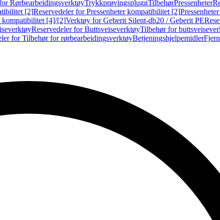
for Rørbearbeidingsverktøy
Trykkprøvingsplugg
Tilbehør
Pressenheter
Re
ibilitet [2]
Reservedeler for Pressenheter kompatibilitet [2]
Pressenheter
kompatibilitet [4]/[2]
Verktøy for Geberit Silent-db20 / Geberit PE
Reser
iseverktøy
Reservedeler for Buttsveiseverktøy
Tilbehør for buttsveiseve
ler for Tilbehør for rørbearbeidingsverktøy
Betjeningshjelpemidler
Fjern