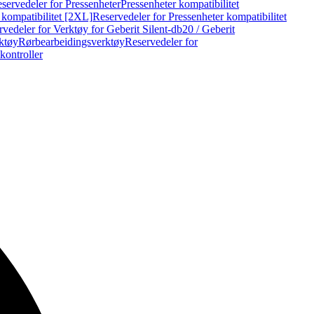
servedeler for Pressenheter
Pressenheter kompatibilitet
 kompatibilitet [2XL]
Reservedeler for Pressenheter kompatibilitet
vedeler for Verktøy for Geberit Silent-db20 / Geberit
rktøy
Rørbearbeidingsverktøy
Reservedeler for
kontroller