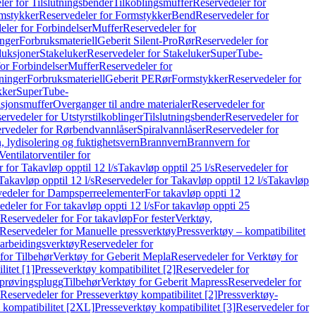
er for Tilslutningsbender
Tilkoblingsmuffer
Reservedeler for
mstykker
Reservedeler for Formstykker
Bend
Reservedeler for
eler for Forbindelser
Muffer
Reservedeler for
nger
Forbruksmateriell
Geberit Silent-Pro
Rør
Reservedeler for
duksjoner
Stakeluker
Reservedeler for Stakeluker
SuperTube-
or Forbindelser
Muffer
Reservedeler for
ninger
Forbruksmateriell
Geberit PE
Rør
Formstykker
Reservedeler for
kker
SuperTube-
nsjonsmuffer
Overganger til andre materialer
Reservedeler for
ervedeler for Utstyrstilkoblinger
Tilslutningsbender
Reservedeler for
rvedeler for Rørbendvannlåser
Spiralvannlåser
Reservedeler for
 lydisolering og fuktighetsvern
Brannvern
Brannvern for
Ventilatorventiler for
 for Takavløp opptil 12 l/s
Takavløp opptil 25 l/s
Reservedeler for
Takavløp opptil 12 l/s
Reservedeler for Takavløp opptil 12 l/s
Takavløp
edeler for Dampsperreelementer
For takavløp oppti 12
deler for For takavløp oppti 12 l/s
For takavløp oppti 25
Reservedeler for For takavløp
For fester
Verktøy,
Reservedeler for Manuelle pressverktøy
Pressverktøy – kompatibilitet
arbeidingsverktøy
Reservedeler for
for Tilbehør
Verktøy for Geberit Mepla
Reservedeler for Verktøy for
itet [1]
Presseverktøy kompatibilitet [2]
Reservedeler for
kprøvingsplugg
Tilbehør
Verktøy for Geberit Mapress
Reservedeler for
Reservedeler for Presseverktøy kompatibilitet [2]
Pressverktøy-
 kompatibilitet [2XL]
Presseverktøy kompatibilitet [3]
Reservedeler for