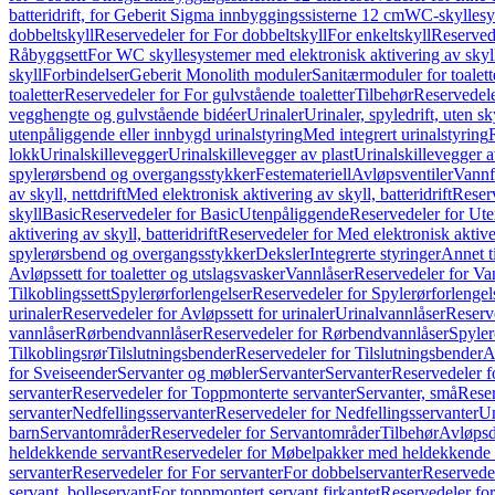
batteridrift, for Geberit Sigma innbyggingssisterne 12 cm
WC-skyllesys
dobbeltskyll
Reservedeler for For dobbeltskyll
For enkeltskyll
Reservede
Råbyggsett
For WC skyllesystemer med elektronisk aktivering av skyl
skyll
Forbindelser
Geberit Monolith moduler
Sanitærmoduler for toalett
toaletter
Reservedeler for For gulvstående toaletter
Tilbehør
Reservedele
vegghengte og gulvstående bidéer
Urinaler
Urinaler, spyledrift, uten s
utenpåliggende eller innbygd urinalstyring
Med integrert urinalstyring
lokk
Urinalskillevegger
Urinalskillevegger av plast
Urinalskillevegger a
spylerørsbend og overgangsstykker
Festemateriell
Avløpsventiler
Vannf
av skyll, nettdrift
Med elektronisk aktivering av skyll, batteridrift
Reserv
skyll
Basic
Reservedeler for Basic
Utenpåliggende
Reservedeler for Ut
aktivering av skyll, batteridrift
Reservedeler for Med elektronisk aktiveri
spylerørsbend og overgangsstykker
Deksler
Integrerte styringer
Annet t
Avløpssett for toaletter og utslagsvasker
Vannlåser
Reservedeler for Va
Tilkoblingssett
Spylerørforlengelser
Reservedeler for Spylerørforlengel
urinaler
Reservedeler for Avløpssett for urinaler
Urinalvannlåser
Reserv
vannlåser
Rørbendvannlåser
Reservedeler for Rørbendvannlåser
Spyler
Tilkoblingsrør
Tilslutningsbender
Reservedeler for Tilslutningsbender
A
for Sveiseender
Servanter og møbler
Servanter
Servanter
Reservedeler f
servanter
Reservedeler for Toppmonterte servanter
Servanter, små
Reser
servanter
Nedfellingsservanter
Reservedeler for Nedfellingsservanter
Un
barn
Servantområder
Reservedeler for Servantområder
Tilbehør
Avløpsd
heldekkende servant
Reservedeler for Møbelpakker med heldekkende 
servanter
Reservedeler for For servanter
For dobbelservanter
Reservedel
servant, bolleservant
For toppmontert servant firkantet
Reservedeler for