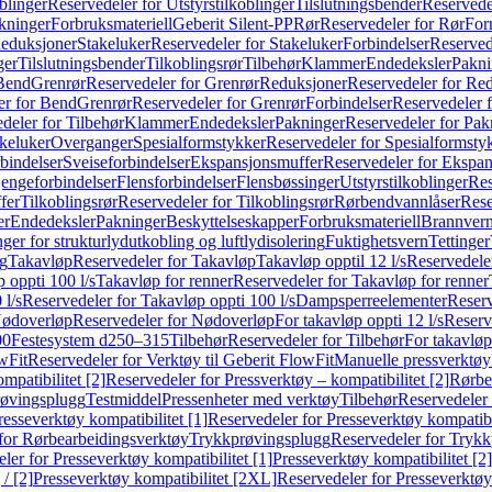
blinger
Reservedeler for Utstyrstilkoblinger
Tilslutningsbender
Reservedel
kninger
Forbruksmateriell
Geberit Silent-PP
Rør
Reservedeler for Rør
For
Reduksjoner
Stakeluker
Reservedeler for Stakeluker
Forbindelser
Reserved
ger
Tilslutningsbender
Tilkoblingsrør
Tilbehør
Klammer
Endedeksler
Pakni
 Bend
Grenrør
Reservedeler for Grenrør
Reduksjoner
Reservedeler for Re
er for Bend
Grenrør
Reservedeler for Grenrør
Forbindelser
Reservedeler f
deler for Tilbehør
Klammer
Endedeksler
Pakninger
Reservedeler for Pak
akeluker
Overganger
Spesialformstykker
Reservedeler for Spesialformsty
bindelser
Sveiseforbindelser
Ekspansjonsmuffer
Reservedeler for Ekspa
jengeforbindelser
Flensforbindelser
Flensbøssinger
Utstyrstilkoblinger
Res
fer
Tilkoblingsrør
Reservedeler for Tilkoblingsrør
Rørbendvannlåser
Rese
er
Endedeksler
Pakninger
Beskyttelseskapper
Forbruksmateriell
Brannvern,
nger for strukturlydutkobling og luftlydisolering
Fuktighetsvern
Tettinger
ng
Takavløp
Reservedeler for Takavløp
Takavløp opptil 12 l/s
Reservedeler
 oppti 100 l/s
Takavløp for renner
Reservedeler for Takavløp for renner
 l/s
Reservedeler for Takavløp oppti 100 l/s
Dampsperreelementer
Reserv
ødoverløp
Reservedeler for Nødoverløp
For takavløp oppti 12 l/s
Reserve
00
Festesystem d250–315
Tilbehør
Reservedeler for Tilbehør
For takavløp
wFit
Reservedeler for Verktøy til Geberit FlowFit
Manuelle pressverktøy
mpatibilitet [2]
Reservedeler for Pressverktøy – kompatibilitet [2]
Rørbe
røvingsplugg
Testmiddel
Pressenheter med verktøy
Tilbehør
Reservedeler 
resseverktøy kompatibilitet [1]
Reservedeler for Presseverktøy kompatibil
for Rørbearbeidingsverktøy
Trykkprøvingsplugg
Reservedeler for Tryk
ler for Presseverktøy kompatibilitet [1]
Presseverktøy kompatibilitet [2]
/ [2]
Presseverktøy kompatibilitet [2XL]
Reservedeler for Presseverktøy