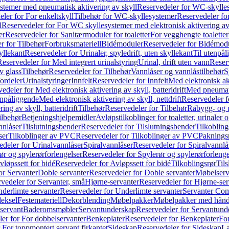
temer med pneumatisk aktivering av skyll
Reservedeler for WC-skylles
ler for For enkeltskyll
Tilbehør for WC-skyllesystemer
Reservedeler fo
l
Reservedeler for For WC skyllesystemer med elektronisk aktivering av
er
Reservedeler for Sanitærmoduler for toaletter
For vegghengte toaletter
r for Tilbehør
Forbruksmateriell
Bidémoduler
Reservedeler for Bidémod
kyllekant
Reservedeler for Urinaler, spyledrift, uten skyllekant
Til utenpål
Reservedeler for Med integrert urinalstyring
Urinal, drift uten vann
Reserv
v glass
Tilbehør
Reservedeler for Tilbehør
Vannlåser og vannlåstilbehør
S
ordeler
Urinalstyringer
Innfelt
Reservedeler for Innfelt
Med elektronisk akt
edeler for Med elektronisk aktivering av skyll, batteridrift
Med pneumati
enpåliggende
Med elektronisk aktivering av skyll, nettdrift
Reservedeler fo
ng av skyll, batteridrift
Tilbehør
Reservedeler for Tilbehør
Råbygg- og u
ilbehør
Betjeningshjelpemidler
Avløpstilkoblinger for toaletter, urinaler 
nnlåser
Tilslutningsbender
Reservedeler for Tilslutningsbender
Tilkobling
ser
Tilkoblinger av PVC
Reservedeler for Tilkoblinger av PVC
Paknings
edeler for Urinalvannlåser
Spiralvannlåser
Reservedeler for Spiralvannlå
ør og spylerørforlengelser
Reservedeler for Spylerør og spylerørforlenge
vløpssett for bidé
Reservedeler for Avløpssett for bidé
Tilkoblingsrør
Til
or Servanter
Doble servanter
Reservedeler for Doble servanter
Møbelserv
vedeler for Servanter, små
Hjørne-servanter
Reservedeler for Hjørne-ser
derlimte servanter
Reservedeler for Underlimte servanter
Servanter Com
eksel
Festemateriell
Dekorblending
Møbelpakker
Møbelpakker med hån
servant
Baderomsmøbler
Servantunderskap
Reservedeler for Servantund
er for For dobbelservanter
Benkeplater
Reservedeler for Benkeplater
For
 For toppmontert servant firkantet
Sideskap
Reservedeler for Sideskap
La