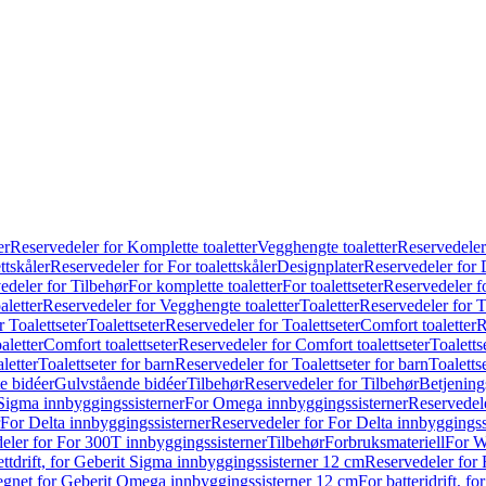
er
Reservedeler for Komplette toaletter
Vegghengte toaletter
Reservedeler
ttskåler
Reservedeler for For toalettskåler
Designplater
Reservedeler for 
edeler for Tilbehør
For komplette toaletter
For toalettseter
Reservedeler fo
aletter
Reservedeler for Vegghengte toaletter
Toaletter
Reservedeler for T
 Toalettseter
Toalettseter
Reservedeler for Toalettseter
Comfort toaletter
R
aletter
Comfort toalettseter
Reservedeler for Comfort toalettseter
Toaletts
letter
Toalettseter for barn
Reservedeler for Toalettseter for barn
Toaletts
e bidéer
Gulvstående bidéer
Tilbehør
Reservedeler for Tilbehør
Betjening
Sigma innbyggingssisterner
For Omega innbyggingssisterner
Reservedel
For Delta innbyggingssisterner
Reservedeler for For Delta innbyggingss
eler for For 300T innbyggingssisterner
Tilbehør
Forbruksmateriell
For W
ettdrift, for Geberit Sigma innbyggingssisterner 12 cm
Reservedeler for 
 egnet for Geberit Omega innbyggingssisterner 12 cm
For batteridrift, 