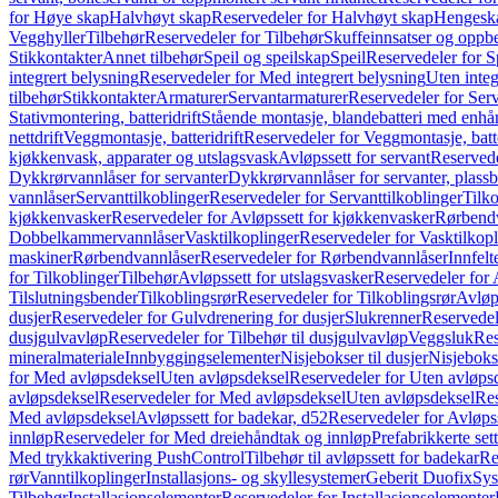
for Høye skap
Halvhøyt skap
Reservedeler for Halvhøyt skap
Hengesk
Vegghyller
Tilbehør
Reservedeler for Tilbehør
Skuffeinnsatser og oppb
Stikkontakter
Annet tilbehør
Speil og speilskap
Speil
Reservedeler for S
integrert belysning
Reservedeler for Med integrert belysning
Uten integ
tilbehør
Stikkontakter
Armaturer
Servantarmaturer
Reservedeler for Ser
Stativmontering, batteridrift
Stående montasje, blandebatteri med enh
nettdrift
Veggmontasje, batteridrift
Reservedeler for Veggmontasje, batte
kjøkkenvask, apparater og utslagsvask
Avløpssett for servant
Reservede
Dykkrørvannlåser for servanter
Dykkrørvannlåser for servanter, plass
vannlåser
Servanttilkoblinger
Reservedeler for Servanttilkoblinger
Tilko
kjøkkenvasker
Reservedeler for Avløpssett for kjøkkenvasker
Rørbend
Dobbelkammervannlåser
Vasktilkoplinger
Reservedeler for Vasktilkop
maskiner
Rørbendvannlåser
Reservedeler for Rørbendvannlåser
Innfelt
for Tilkoblinger
Tilbehør
Avløpssett for utslagsvasker
Reservedeler for 
Tilslutningsbender
Tilkoblingsrør
Reservedeler for Tilkoblingsrør
Avløp
dusjer
Reservedeler for Gulvdrenering for dusjer
Slukrenner
Reservedel
dusjgulvavløp
Reservedeler for Tilbehør til dusjgulvavløp
Veggsluk
Res
mineralmateriale
Innbyggingselementer
Nisjebokser til dusjer
Nisjeboks
for Med avløpsdeksel
Uten avløpsdeksel
Reservedeler for Uten avløps
avløpsdeksel
Reservedeler for Med avløpsdeksel
Uten avløpsdeksel
Res
Med avløpsdeksel
Avløpssett for badekar, d52
Reservedeler for Avløpss
innløp
Reservedeler for Med dreiehåndtak og innløp
Prefabrikkerte set
Med trykkaktivering PushControl
Tilbehør til avløpssett for badekar
Re
rør
Vanntilkoplinger
Installasjons- og skyllesystemer
Geberit Duofix
Sys
Tilbehør
Installasjonselementer
Reservedeler for Installasjonselementer