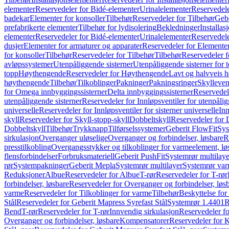
elementer
Reservedeler for Bidé-elementer
Urinalelementer
Reservedele
badekar
Elementer for konsoller
Tilbehør
Reservedeler for Tilbehør
Gebe
prefabrikerte elementer
Tilbehør for lydisolering
Bekledninger
Installas
elementer
Reservedeler for Bidé-elementer
Urinalelementer
Reservedele
dusjer
Elementer for armaturer og apparater
Reservedeler for Elementer
for konsoller
Tilbehør
Reservedeler for Tilbehør
Tilbehør
Reservedeler f
avløpssystemer
Utenpåliggende sisterner
Utenpåliggende sisterner for to
topp
Høythengende
Reservedeler for Høythengende
Lavt og halvveis 
høythengende
Tilbehør
Tilkoblinger
Pakninger
Pakningsringer
Skylleven
for Omega innbyggingssisterner
Delta innbyggingssisterner
Reservedel
utenpåliggende sisterner
Reservedeler for Innløpsventiler for utenpålig
universelle
Reservedeler for Innløpsventiler for sisterner universelle
Inn
skyll
Reservedeler for Skyll-stopp-skyll
Dobbeltskyll
Reservedeler for 
Dobbeltskyll
Tilbehør
Trykknapp
Tilførselssystemer
Geberit FlowFit
Sys
sirkulasjon
Overganger uløselige
Overganger og forbindelser, løsbare
R
presstilkobling
Overgangsstykker og tilkoblinger for varmeelement, lø
flensforbindelser
Forbruksmateriell
Geberit PushFit
Systemrør multilaye
rør
Systempakninger
Geberit Mepla
Systemrør multilayer
Systemrør var
Reduksjoner
Albue
Reservedeler for Albue
T-rør
Reservedeler for T-rør
forbindelser, løsbare
Reservedeler for Overganger og forbindelser, løs
varme
Reservedeler for Tilkoblinger for varme
Tilbehør
Beskyttelse for 
Stål
Reservedeler for Geberit Mapress Syrefast Stål
Systemrør 1.4401
R
Bend
T-rør
Reservedeler for T-rør
Innvendig sirkulasjon
Reservedeler fo
Overganger og forbindelser, løsbare
Kompensatorer
Reservedeler for 