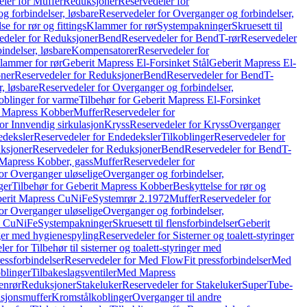
ler for Muffer
Reduksjoner
Reservedeler for
g forbindelser, løsbare
Reservedeler for Overganger og forbindelser,
se for rør og fittings
Klammer for rør
Systempakninger
Skruesett til
edeler for Reduksjoner
Bend
Reservedeler for Bend
T-rør
Reservedeler
indelser, løsbare
Kompensatorer
Reservedeler for
lammer for rør
Geberit Mapress El-Forsinket Stål
Geberit Mapress El-
ner
Reservedeler for Reduksjoner
Bend
Reservedeler for Bend
T-
, løsbare
Reservedeler for Overganger og forbindelser,
oblinger for varme
Tilbehør for Geberit Mapress El-Forsinket
t Mapress Kobber
Muffer
Reservedeler for
or Innvendig sirkulasjon
Kryss
Reservedeler for Kryss
Overganger
deksler
Reservedeler for Endedeksler
Tilkoblinger
Reservedeler for
ksjoner
Reservedeler for Reduksjoner
Bend
Reservedeler for Bend
T-
 Mapress Kobber, gass
Muffer
Reservedeler for
or Overganger uløselige
Overganger og forbindelser,
ger
Tilbehør for Geberit Mapress Kobber
Beskyttelse for rør og
berit Mapress CuNiFe
Systemrør 2.1972
Muffer
Reservedeler for
or Overganger uløselige
Overganger og forbindelser,
ss CuNiFe
Systempakninger
Skruesett til flensforbindelser
Geberit
nger med hygienespyling
Reservedeler for Sisterner og toalett-styringer
er for Tilbehør til sisterner og toalett-styringer med
essforbindelser
Reservedeler for Med FlowFit pressforbindelser
Med
blinger
Tilbakeslagsventiler
Med Mapress
enrør
Reduksjoner
Stakeluker
Reservedeler for Stakeluker
SuperTube-
nsjonsmuffer
Kromstålkoblinger
Overganger til andre