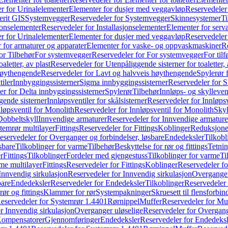
r for Urinalelementer
Elementer for dusjer med veggavløp
Reservedeler
rit GIS
Systemvegger
Reservedeler for Systemvegger
Skinnesystemer
Ti
jonselementer
Reservedeler for Installasjonselementer
Elementer for serv
r for Urinalelementer
Elementer for dusjer med veggavløp
Reservedeler
 for armaturer og apparater
Elementer for vaske- og oppvaskmaskiner
R
or Tilbehør
For systemvegger
Reservedeler for For systemvegger
For til
aletter, av plast
Reservedeler for Utenpåliggende sisterner for toaletter, 
høythengende
Reservedeler for Lavt og halvveis høythengende
Spylerør 
tiler
Innbyggingssisterner
Sigma innbyggingssisterner
Reservedeler for 
er for Delta innbyggingssisterner
Spylerør
Tilbehør
Innløps- og skylleven
gende sisterner
Innløpsventiler for skålsisterner
Reservedeler for Innløpsve
løpsventil for Monolith
Reservedeler for Innløpsventil for Monolith
Skyl
Dobbeltskyll
Innvendige armaturer
Reservedeler for Innvendige armature
temrør multilayer
Fittings
Reservedeler for Fittings
Koblinger
Reduksjone
eservedeler for Overganger og forbindelser, løsbare
Endedeksler
Tilkobl
sbare
Tilkoblinger for varme
Tilbehør
Beskyttelse for rør og fittings
Tetnin
r
Fittings
Tilkoblinger
Fordeler med gjengestuss
Tilkoblinger for varme
Ti
me multilayer
Fittings
Reservedeler for Fittings
Koblinger
Reservedeler f
Innvendig sirkulasjon
Reservedeler for Innvendig sirkulasjon
Overganger
bare
Endedeksler
Reservedeler for Endedeksler
Tilkoblinger
Reservedeler 
rør og fittings
Klammer for rør
Systempakninger
Skruesett til flensforbin
eservedeler for Systemrør 1.4401
Rørnippel
Muffer
Reservedeler for Mu
r Innvendig sirkulasjon
Overganger uløselige
Reservedeler for Overgang
Kompensatorer
Gjennomføringer
Endedeksler
Reservedeler for Endedeksl